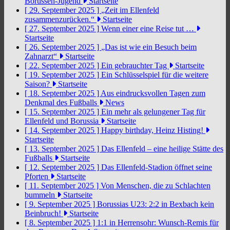
Borussen-Jugend
Startseite
[ 29. September 2025 ]
„Zeit im Ellenfeld
zusammenzurücken.“
Startseite
[ 27. September 2025 ]
Wenn einer eine Reise tut …
Startseite
[ 26. September 2025 ]
„Das ist wie ein Besuch beim
Zahnarzt“
Startseite
[ 22. September 2025 ]
Ein gebrauchter Tag
Startseite
[ 19. September 2025 ]
Ein Schlüsselspiel für die weitere
Saison?
Startseite
[ 18. September 2025 ]
Aus eindrucksvollen Tagen zum
Denkmal des Fußballs
News
[ 15. September 2025 ]
Ein mehr als gelungener Tag für
Ellenfeld und Borussia
Startseite
[ 14. September 2025 ]
Happy birthday, Heinz Histing!
Startseite
[ 13. September 2025 ]
Das Ellenfeld – eine heilige Stätte des
Fußballs
Startseite
[ 12. September 2025 ]
Das Ellenfeld-Stadion öffnet seine
Pforten
Startseite
[ 11. September 2025 ]
Von Menschen, die zu Schlachten
bummeln
Startseite
[ 9. September 2025 ]
Borussias U23: 2:2 in Bexbach kein
Beinbruch!
Startseite
[ 8. September 2025 ]
1:1 in Herrensohr: Wunsch-Remis für