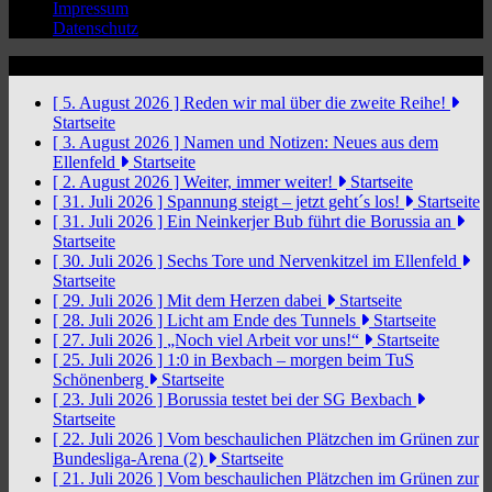
Impressum
Datenschutz
News Ticker
[ 5. August 2026 ]
Reden wir mal über die zweite Reihe!
Startseite
[ 3. August 2026 ]
Namen und Notizen: Neues aus dem
Ellenfeld
Startseite
[ 2. August 2026 ]
Weiter, immer weiter!
Startseite
[ 31. Juli 2026 ]
Spannung steigt – jetzt geht´s los!
Startseite
[ 31. Juli 2026 ]
Ein Neinkerjer Bub führt die Borussia an
Startseite
[ 30. Juli 2026 ]
Sechs Tore und Nervenkitzel im Ellenfeld
Startseite
[ 29. Juli 2026 ]
Mit dem Herzen dabei
Startseite
[ 28. Juli 2026 ]
Licht am Ende des Tunnels
Startseite
[ 27. Juli 2026 ]
„Noch viel Arbeit vor uns!“
Startseite
[ 25. Juli 2026 ]
1:0 in Bexbach – morgen beim TuS
Schönenberg
Startseite
[ 23. Juli 2026 ]
Borussia testet bei der SG Bexbach
Startseite
[ 22. Juli 2026 ]
Vom beschaulichen Plätzchen im Grünen zur
Bundesliga-Arena (2)
Startseite
[ 21. Juli 2026 ]
Vom beschaulichen Plätzchen im Grünen zur