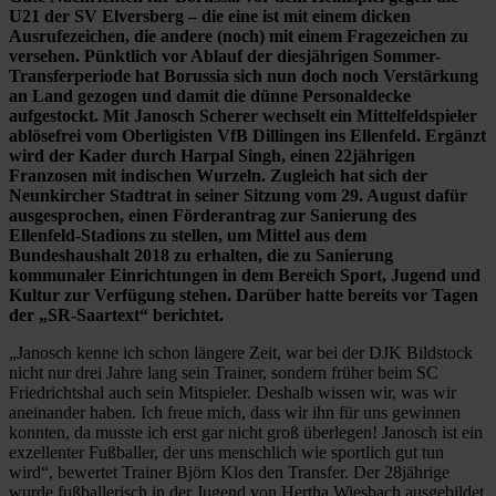
U21 der SV Elversberg – die eine ist mit einem dicken
Ausrufezeichen, die andere (noch) mit einem Fragezeichen zu
versehen. Pünktlich vor Ablauf der diesjährigen Sommer-
Transferperiode hat Borussia sich nun doch noch Verstärkung
an Land gezogen und damit die dünne Personaldecke
aufgestockt. Mit Janosch Scherer wechselt ein Mittelfeldspieler
ablösefrei vom Oberligisten VfB Dillingen ins Ellenfeld. Ergänzt
wird der Kader durch Harpal Singh, einen 22jährigen
Franzosen mit indischen Wurzeln. Zugleich hat sich der
Neunkircher Stadtrat in seiner Sitzung vom 29. August dafür
ausgesprochen, einen Förderantrag zur Sanierung des
Ellenfeld-Stadions zu stellen, um Mittel aus dem
Bundeshaushalt 2018 zu erhalten, die zu Sanierung
kommunaler Einrichtungen in dem Bereich Sport, Jugend und
Kultur zur Verfügung stehen. Darüber hatte bereits vor Tagen
der „SR-Saartext“ berichtet.
„Janosch kenne ich schon längere Zeit, war bei der DJK Bildstock
nicht nur drei Jahre lang sein Trainer, sondern früher beim SC
Friedrichtshal auch sein Mitspieler. Deshalb wissen wir, was wir
aneinander haben. Ich freue mich, dass wir ihn für uns gewinnen
konnten, da musste ich erst gar nicht groß überlegen! Janosch ist ein
exzellenter Fußballer, der uns menschlich wie sportlich gut tun
wird“, bewertet Trainer Björn Klos den Transfer. Der 28jährige
wurde fußballerisch in der Jugend von Hertha Wiesbach ausgebildet