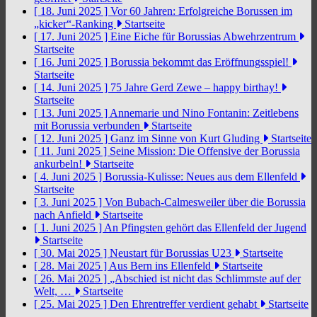
[ 18. Juni 2025 ]
Vor 60 Jahren: Erfolgreiche Borussen im
„kicker“-Ranking
Startseite
[ 17. Juni 2025 ]
Eine Eiche für Borussias Abwehrzentrum
Startseite
[ 16. Juni 2025 ]
Borussia bekommt das Eröffnungsspiel!
Startseite
[ 14. Juni 2025 ]
75 Jahre Gerd Zewe – happy birthay!
Startseite
[ 13. Juni 2025 ]
Annemarie und Nino Fontanin: Zeitlebens
mit Borussia verbunden
Startseite
[ 12. Juni 2025 ]
Ganz im Sinne von Kurt Gluding
Startseite
[ 11. Juni 2025 ]
Seine Mission: Die Offensive der Borussia
ankurbeln!
Startseite
[ 4. Juni 2025 ]
Borussia-Kulisse: Neues aus dem Ellenfeld
Startseite
[ 3. Juni 2025 ]
Von Bubach-Calmesweiler über die Borussia
nach Anfield
Startseite
[ 1. Juni 2025 ]
An Pfingsten gehört das Ellenfeld der Jugend
Startseite
[ 30. Mai 2025 ]
Neustart für Borussias U23
Startseite
[ 28. Mai 2025 ]
Aus Bern ins Ellenfeld
Startseite
[ 26. Mai 2025 ]
„Abschied ist nicht das Schlimmste auf der
Welt, …
Startseite
[ 25. Mai 2025 ]
Den Ehrentreffer verdient gehabt
Startseite