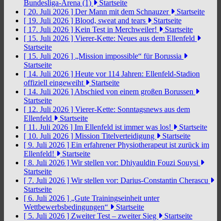
Bundesliga-Arena (1)
Startseite
[ 20. Juli 2026 ]
Der Mann mit dem Schnauzer
Startseite
[ 19. Juli 2026 ]
Blood, sweat and tears
Startseite
[ 17. Juli 2026 ]
Kein Test in Merchweiler!
Startseite
[ 15. Juli 2026 ]
Vierer-Kette: Neues aus dem Ellenfeld
Startseite
[ 15. Juli 2026 ]
„Mission impossible“ für Borussia
Startseite
[ 14. Juli 2026 ]
Heute vor 114 Jahren: Ellenfeld-Stadion
offiziell eingeweiht
Startseite
[ 14. Juli 2026 ]
Abschied von einem großen Borussen
Startseite
[ 12. Juli 2026 ]
Vierer-Kette: Sonntagsnews aus dem
Ellenfeld
Startseite
[ 11. Juli 2026 ]
Im Ellenfeld ist immer was los!
Startseite
[ 10. Juli 2026 ]
Mission Titelverteidigung
Startseite
[ 9. Juli 2026 ]
Ein erfahrener Physiotherapeut ist zurück im
Ellenfeld!
Startseite
[ 8. Juli 2026 ]
Wir stellen vor: Dhiyauldin Fouzi Souysi
Startseite
[ 7. Juli 2026 ]
Wir stellen vor: Darius-Constantin Cherascu
Startseite
[ 6. Juli 2026 ]
„Gute Trainingseinheit unter
Wettbewerbsbedingungen“
Startseite
[ 5. Juli 2026 ]
Zweiter Test – zweiter Sieg
Startseite