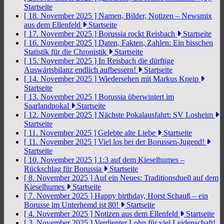
Startseite
[ 18. November 2025 ]
Namen, Bilder, Notizen – Newsmix
aus dem Ellenfeld
Startseite
[ 17. November 2025 ]
Borussia rockt Reisbach
Startseite
[ 16. November 2025 ]
Daten, Fakten, Zahlen: Ein bisschen
Statistik für die Chronistik
Startseite
[ 15. November 2025 ]
In Reisbach die dürftige
Auswärtsbilanz endlich aufbessern!
Startseite
[ 14. November 2025 ]
Wiedersehen mit Markus Kneip
Startseite
[ 13. November 2025 ]
Borussia überwintert im
Saarlandpokal
Startseite
[ 12. November 2025 ]
Nächste Pokalausfahrt: SV Losheim
Startseite
[ 11. November 2025 ]
Gelebte alte Liebe
Startseite
[ 11. November 2025 ]
Viel los bei der Borussen-Jugend!
Startseite
[ 10. November 2025 ]
1:3 auf dem Kieselhumes –
Rückschlag für Borussia
Startseite
[ 8. November 2025 ]
Auf ein Neues: Traditionsduell auf dem
Kieselhumes
Startseite
[ 7. November 2025 ]
Happy birthday, Horst Schauß – ein
Borusse im Unterhemd ist 80!
Startseite
[ 4. November 2025 ]
Notizen aus dem Ellenfeld
Startseite
[ 3. November 2025 ]
Verdienter Lohn für viel Leidenschaft!