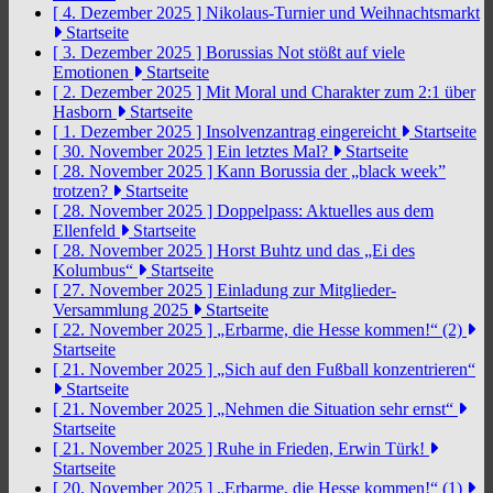
[ 4. Dezember 2025 ]
Nikolaus-Turnier und Weihnachtsmarkt
Startseite
[ 3. Dezember 2025 ]
Borussias Not stößt auf viele
Emotionen
Startseite
[ 2. Dezember 2025 ]
Mit Moral und Charakter zum 2:1 über
Hasborn
Startseite
[ 1. Dezember 2025 ]
Insolvenzantrag eingereicht
Startseite
[ 30. November 2025 ]
Ein letztes Mal?
Startseite
[ 28. November 2025 ]
Kann Borussia der „black week”
trotzen?
Startseite
[ 28. November 2025 ]
Doppelpass: Aktuelles aus dem
Ellenfeld
Startseite
[ 28. November 2025 ]
Horst Buhtz und das „Ei des
Kolumbus“
Startseite
[ 27. November 2025 ]
Einladung zur Mitglieder-
Versammlung 2025
Startseite
[ 22. November 2025 ]
„Erbarme, die Hesse kommen!“ (2)
Startseite
[ 21. November 2025 ]
„Sich auf den Fußball konzentrieren“
Startseite
[ 21. November 2025 ]
„Nehmen die Situation sehr ernst“
Startseite
[ 21. November 2025 ]
Ruhe in Frieden, Erwin Türk!
Startseite
[ 20. November 2025 ]
„Erbarme, die Hesse kommen!“ (1)