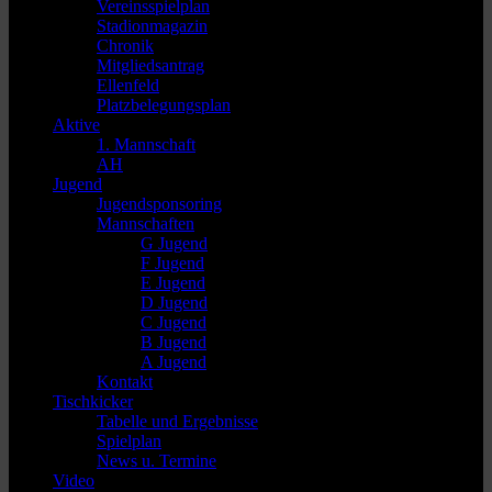
Vereinsspielplan
Stadionmagazin
Chronik
Mitgliedsantrag
Ellenfeld
Platzbelegungsplan
Aktive
1. Mannschaft
AH
Jugend
Jugendsponsoring
Mannschaften
G Jugend
F Jugend
E Jugend
D Jugend
C Jugend
B Jugend
A Jugend
Kontakt
Tischkicker
Tabelle und Ergebnisse
Spielplan
News u. Termine
Video