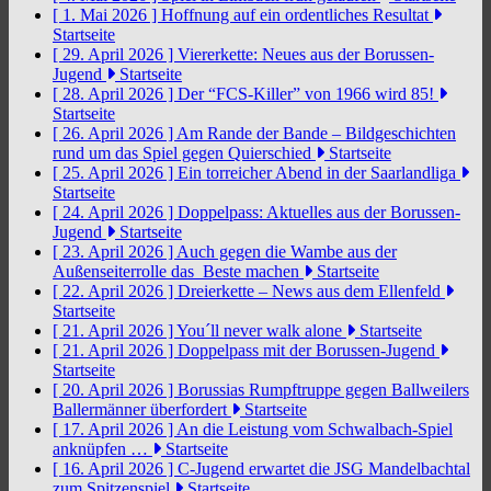
[ 1. Mai 2026 ]
Hoffnung auf ein ordentliches Resultat
Startseite
[ 29. April 2026 ]
Viererkette: Neues aus der Borussen-
Jugend
Startseite
[ 28. April 2026 ]
Der “FCS-Killer” von 1966 wird 85!
Startseite
[ 26. April 2026 ]
Am Rande der Bande – Bildgeschichten
rund um das Spiel gegen Quierschied
Startseite
[ 25. April 2026 ]
Ein torreicher Abend in der Saarlandliga
Startseite
[ 24. April 2026 ]
Doppelpass: Aktuelles aus der Borussen-
Jugend
Startseite
[ 23. April 2026 ]
Auch gegen die Wambe aus der
Außenseiterrolle das Beste machen
Startseite
[ 22. April 2026 ]
Dreierkette – News aus dem Ellenfeld
Startseite
[ 21. April 2026 ]
You´ll never walk alone
Startseite
[ 21. April 2026 ]
Doppelpass mit der Borussen-Jugend
Startseite
[ 20. April 2026 ]
Borussias Rumpftruppe gegen Ballweilers
Ballermänner überfordert
Startseite
[ 17. April 2026 ]
An die Leistung vom Schwalbach-Spiel
anknüpfen …
Startseite
[ 16. April 2026 ]
C-Jugend erwartet die JSG Mandelbachtal
zum Spitzenspiel
Startseite