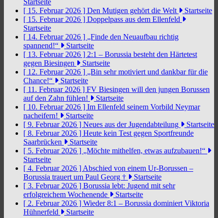
Startseite
[ 15. Februar 2026 ]
Den Mutigen gehört die Welt
Startseite
[ 15. Februar 2026 ]
Doppelpass aus dem Ellenfeld
Startseite
[ 14. Februar 2026 ]
„Finde den Neuaufbau richtig
spannend!“
Startseite
[ 13. Februar 2026 ]
2:1 – Borussia besteht den Härtetest
gegen Biesingen
Startseite
[ 12. Februar 2026 ]
„Bin sehr motiviert und dankbar für die
Chance!“
Startseite
[ 11. Februar 2026 ]
FV Biesingen will den jungen Borussen
auf den Zahn fühlen!
Startseite
[ 10. Februar 2026 ]
Im Ellenfeld seinem Vorbild Neymar
nacheifern!
Startseite
[ 9. Februar 2026 ]
Neues aus der Jugendabteilung
Startseite
[ 8. Februar 2026 ]
Heute kein Test gegen Sportfreunde
Saarbrücken
Startseite
[ 5. Februar 2026 ]
„Möchte mithelfen, etwas aufzubauen!“
Startseite
[ 4. Februar 2026 ]
Abschied von einem Ur-Borussen –
Borussia trauert um Paul Georg †
Startseite
[ 3. Februar 2026 ]
Borussia lebt: Jugend mit sehr
erfolgreichem Wochenende
Startseite
[ 2. Februar 2026 ]
Wieder 8:1 – Borussia dominiert Viktoria
Hühnerfeld
Startseite