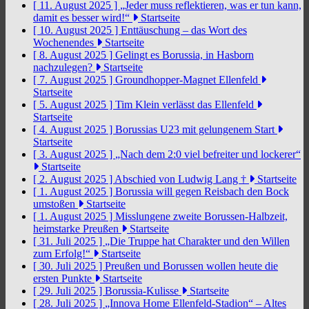
[ 11. August 2025 ]
„Jeder muss reflektieren, was er tun kann,
damit es besser wird!“
Startseite
[ 10. August 2025 ]
Enttäuschung – das Wort des
Wochenendes
Startseite
[ 8. August 2025 ]
Gelingt es Borussia, in Hasborn
nachzulegen?
Startseite
[ 7. August 2025 ]
Groundhopper-Magnet Ellenfeld
Startseite
[ 5. August 2025 ]
Tim Klein verlässt das Ellenfeld
Startseite
[ 4. August 2025 ]
Borussias U23 mit gelungenem Start
Startseite
[ 3. August 2025 ]
„Nach dem 2:0 viel befreiter und lockerer“
Startseite
[ 2. August 2025 ]
Abschied von Ludwig Lang †
Startseite
[ 1. August 2025 ]
Borussia will gegen Reisbach den Bock
umstoßen
Startseite
[ 1. August 2025 ]
Misslungene zweite Borussen-Halbzeit,
heimstarke Preußen
Startseite
[ 31. Juli 2025 ]
„Die Truppe hat Charakter und den Willen
zum Erfolg!“
Startseite
[ 30. Juli 2025 ]
Preußen und Borussen wollen heute die
ersten Punkte
Startseite
[ 29. Juli 2025 ]
Borussia-Kulisse
Startseite
[ 28. Juli 2025 ]
„Innova Home Ellenfeld-Stadion“ – Altes