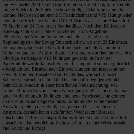
und wechselte 2008 zu den Sportfreunden Köllerbach, für die er als
junger Spieler in 26 Spielen schon Oberliga-Erfahrung sammeln
konnte. Nach den Stationen SC Friedrichsthal und VfB Hüttigweiler
heuerte der Rechtsfuß bei der DJK Bildstock an – seine Bilanz dort:
76 Spiele und 24 Tore in der Saarlandliga. Nach dem Bildstocker
Rückzug schloss sich Janosch Scherer – trotz Angebote
höherklassiger Vereine (darunter auch ein saarländischer
Regionalligist) – der Spvgg Quierschied an, wo er in 20 Einsätzen
dreimal ins gegnerische Netz traf und sich auch als A-Junioren-
Trainer engagierte. Aufgrund guter Leistungen war das Interesse des
Oberliga-Aufsteigers VfB Dillingen geweckt, doch an der
Papiermühle wurde Janosch Scherer bislang nicht so recht glücklich
– lediglich drei Einsätze nach Einwechslungen mit insgesamt nur
etwa 40 Minuten Einsatzzeit sind nicht das, was sich Janosch
Scherer versprochen hatte. Die Ursache dafür liegt jedoch nicht
beim Club, sondern in einer beruflichen Neuausrichtung, wie
Trainer Björn Klos von seinem Neuzugang weiß: „Janosch hat nach
guter Vorbereitung in Dillingen eine neue Arbeitsstelle angetreten,
an der er auch samstags ran muss. Somit müsste er die meisten
Auswärtsspiele in der Oberliga verpassen. Das ist nicht sein
Anspruch, deshalb hat er sich für den Wechsel zur Borussia
entschieden.“ Borussia begrüßt Janosch Scherer, der fit und sofort
einsatzbereit ist, herzlich und wünscht ihm an neuer Wirkungsstätte
viel Glück und Erfolg!