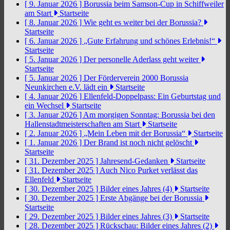
[ 9. Januar 2026 ]
Borussia beim Samson-Cup in Schiffweiler
am Start
Startseite
[ 8. Januar 2026 ]
Wie geht es weiter bei der Borussia?
Startseite
[ 6. Januar 2026 ]
„Gute Erfahrung und schönes Erlebnis!“
Startseite
[ 5. Januar 2026 ]
Der personelle Aderlass geht weiter
Startseite
[ 5. Januar 2026 ]
Der Förderverein 2000 Borussia
Neunkirchen e.V. lädt ein
Startseite
[ 4. Januar 2026 ]
Ellenfeld-Doppelpass: Ein Geburtstag und
ein Wechsel
Startseite
[ 3. Januar 2026 ]
Am morgigen Sonntag: Borussia bei den
Hallenstadtmeisterschaften am Start
Startseite
[ 2. Januar 2026 ]
„Mein Leben mit der Borussia“
Startseite
[ 1. Januar 2026 ]
Der Brand ist noch nicht gelöscht
Startseite
[ 31. Dezember 2025 ]
Jahresend-Gedanken
Startseite
[ 31. Dezember 2025 ]
Auch Nico Purket verlässt das
Ellenfeld
Startseite
[ 30. Dezember 2025 ]
Bilder eines Jahres (4)
Startseite
[ 30. Dezember 2025 ]
Erste Abgänge bei der Borussia
Startseite
[ 29. Dezember 2025 ]
Bilder eines Jahres (3)
Startseite
[ 28. Dezember 2025 ]
Rückschau: Bilder eines Jahres (2)