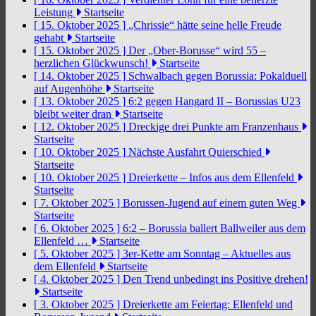
Leistung
Startseite
[ 15. Oktober 2025 ]
„Chrissie“ hätte seine helle Freude
gehabt
Startseite
[ 15. Oktober 2025 ]
Der „Ober-Borusse“ wird 55 –
herzlichen Glückwunsch!
Startseite
[ 14. Oktober 2025 ]
Schwalbach gegen Borussia: Pokalduell
auf Augenhöhe
Startseite
[ 13. Oktober 2025 ]
6:2 gegen Hangard II – Borussias U23
bleibt weiter dran
Startseite
[ 12. Oktober 2025 ]
Dreckige drei Punkte am Franzenhaus
Startseite
[ 10. Oktober 2025 ]
Nächste Ausfahrt Quierschied
Startseite
[ 10. Oktober 2025 ]
Dreierkette – Infos aus dem Ellenfeld
Startseite
[ 7. Oktober 2025 ]
Borussen-Jugend auf einem guten Weg
Startseite
[ 6. Oktober 2025 ]
6:2 – Borussia ballert Ballweiler aus dem
Ellenfeld …
Startseite
[ 5. Oktober 2025 ]
3er-Kette am Sonntag – Aktuelles aus
dem Ellenfeld
Startseite
[ 4. Oktober 2025 ]
Den Trend unbedingt ins Positive drehen!
Startseite
[ 3. Oktober 2025 ]
Dreierkette am Feiertag: Ellenfeld und