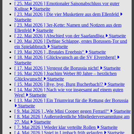
[ 25. Mai 2026 ]
Emotionaler Saisonabschluss vor guter
Kulisse
Startseite
[ 23. Mai 2026 ]
Die vier Musketiere aus dem Ellenfeld
Startseite
[ 23. Mai 2026 ]
3er-Kette: Namen und Notizen aus dem
Ellenfeld
Startseite
[ 22. Mai 2026 ]
Abschied von der Saarlandliga
Startseite
[ 20. Mai 2026 ]
Deftige Schlappe, erstes Borussen-Tor und
ein Spielabbruch
Startseite
[ 19. Mai 2026 ]
„Brutales Ergebnis“
Startseite
[ 18. Mai 2026 ]
Glückwunsch an die SV Elversberg!
Startseite
[ 17. Mai 2026 ]
Vergesst die Borussia nicht!
Startseite
[ 16. Mai 2026 ]
Joachim Weber 80 Jahre – herzlichen
Glückwunsch!
Startseite
[ 15. Mai 2026 ]
Bye, bye, Burg Bucherbach!?
Startseite
[ 14. Mai 2026 ]
Nach wie vor insgesamt auf einem guten
Weg!
Startseite
[ 13. Mai 2026 ]
Ein Triumvirat für die Rettung der Borussia
Startseite
[ 9. Mai 2026 ]
„Wie Mini Cooper gegen Ferrari!“
Startseite
[ 8. Mai 2026 ]
Außerordentliche Mitgliederversammlung am
27. Mai
Startseite
[ 7. Mai 2026 ]
Wieder klar verteilte Rollen
Startseite
[ 4. Mai 2026 ]
Spiel in Limbach früh gelaufen
Startseite