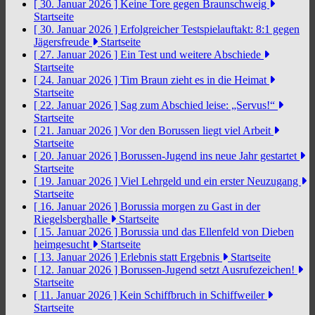
[ 30. Januar 2026 ]
Keine Tore gegen Braunschweig
Startseite
[ 30. Januar 2026 ]
Erfolgreicher Testspielauftakt: 8:1 gegen
Jägersfreude
Startseite
[ 27. Januar 2026 ]
Ein Test und weitere Abschiede
Startseite
[ 24. Januar 2026 ]
Tim Braun zieht es in die Heimat
Startseite
[ 22. Januar 2026 ]
Sag zum Abschied leise: „Servus!“
Startseite
[ 21. Januar 2026 ]
Vor den Borussen liegt viel Arbeit
Startseite
[ 20. Januar 2026 ]
Borussen-Jugend ins neue Jahr gestartet
Startseite
[ 19. Januar 2026 ]
Viel Lehrgeld und ein erster Neuzugang
Startseite
[ 16. Januar 2026 ]
Borussia morgen zu Gast in der
Riegelsberghalle
Startseite
[ 15. Januar 2026 ]
Borussia und das Ellenfeld von Dieben
heimgesucht
Startseite
[ 13. Januar 2026 ]
Erlebnis statt Ergebnis
Startseite
[ 12. Januar 2026 ]
Borussen-Jugend setzt Ausrufezeichen!
Startseite
[ 11. Januar 2026 ]
Kein Schiffbruch in Schiffweiler
Startseite