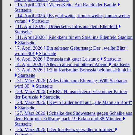
[ 15. April 2026 ]
Vierer-Kette: Am Rande der Bande
Startseite
[ 14. April 2026 ]
Es geht weiter, immer weiter, immer weiter
voran!
Startseite
[ 11. April 2026 ]
Dreierkette: Infos aus dem Ellenfeld
Startseite
[ 11. April 2026 ]
Rückkehr für ein Spiel ins Ellenfeld-Stadion
Startseite
[ 7. April 2026 ]
Ein seltener Geburtstag: Der „weiße Blitz“
wurde 90!
Startseite
[ 6. April 2026 ]
Borussia mit guter Leistung
Startseite
[ 4. April 2026 ]
Alles in allem ein bitterer Abend
Startseite
[ 3. April 2026 ]
1:2 in Karlsruhe: Borussia belohnt sich nicht
Startseite
[ 31. März 2026 ]
Alles Gute zum Ehrentag: Willi Seebauer
wird 80!
Startseite
[ 29. März 2026 ]
VEBU Hausmeisterservice neuer Partner
der Borussia
Startseite
[ 28. März 2026 ]
Kevin Lüder hofft auf „alle Mann an Bord“
Startseite
[ 27. März 2026 ]
Schalke des Südwestens gegen Schalke aus
dem Ruhrpott: Erlösung nach 19 Ecken und 88 Minuten
Startseite
[ 26. März 2026 ]
Der Insolvenzverwalter informiert
Startseite