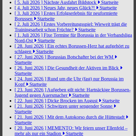
[ 5. Juli 2026 ]
Nächste Ausfahrt Bildstock
Startseite
[ 4. Juli 2026 ]
Neues Jahr, neues Glück?!
Startseite
[ 3. Juli 2026 ]
Erstes Erfolgserlebnis für neuformierte
Borussen
Startseite
[ 2. Juli 2026 ]
Erstes Vorbereitungsspiel: Wieweit trägt die
Trainingsarbeit schon Früchte?
Startseite
[ 1. Juli 2026 ]
Fixe Termine für Borussia in der Verbandsliga
Nord-Ost
Startseite
[ 28. Juni 2026 ]
Ein echtes Borussen-Herz hat aufgehört zu
schlagen
Startseite
[ 27. Juni 2026 ]
Borussias Botschafter bei der WM
Startseite
[ 26. Juni 2026 ]
Die Gesundheit der Aktiven im Blick
Startseite
[ 24. Juni 2026 ]
Rund um die Uhr (fast) nur Borussia im
Kopf
Startseite
[ 23. Juni 2026 ]
Aufgeben gilt nicht: Hartnäckige Borussen-
Jugend gegen Auersmacher
Startseite
[ 22. Juni 2026 ]
Dicke Brocken im August
Startseite
[ 21. Juni 2026 ]
Schwitzen unter sengender Sonne
Startseite
[ 21. Juni 2026 ]
Mit dem Autokorso durch die Hüttestadt
Startseite
[ 20. Juni 2026 ]
MEMENTO: Wir feiern unser Ellenfeld –
mehr als nur ein Stadion
Startseite