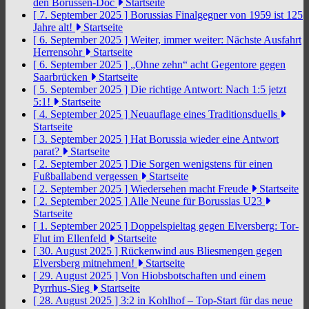
den Borussen-Doc
Startseite
[ 7. September 2025 ]
Borussias Finalgegner von 1959 ist 125
Jahre alt!
Startseite
[ 6. September 2025 ]
Weiter, immer weiter: Nächste Ausfahrt
Herrensohr
Startseite
[ 6. September 2025 ]
„Ohne zehn“ acht Gegentore gegen
Saarbrücken
Startseite
[ 5. September 2025 ]
Die richtige Antwort: Nach 1:5 jetzt
5:1!
Startseite
[ 4. September 2025 ]
Neuauflage eines Traditionsduells
Startseite
[ 3. September 2025 ]
Hat Borussia wieder eine Antwort
parat?
Startseite
[ 2. September 2025 ]
Die Sorgen wenigstens für einen
Fußballabend vergessen
Startseite
[ 2. September 2025 ]
Wiedersehen macht Freude
Startseite
[ 2. September 2025 ]
Alle Neune für Borussias U23
Startseite
[ 1. September 2025 ]
Doppelspieltag gegen Elversberg: Tor-
Flut im Ellenfeld
Startseite
[ 30. August 2025 ]
Rückenwind aus Bliesmengen gegen
Elversberg mitnehmen!
Startseite
[ 29. August 2025 ]
Von Hiobsbotschaften und einem
Pyrrhus-Sieg
Startseite
[ 28. August 2025 ]
3:2 in Kohlhof – Top-Start für das neue