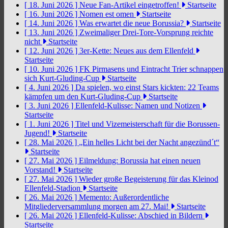
[ 18. Juni 2026 ]
Neue Fan-Artikel eingetroffen!
Startseite
[ 16. Juni 2026 ]
Nomen est omen
Startseite
[ 14. Juni 2026 ]
Was erwartet die neue Borussia?
Startseite
[ 13. Juni 2026 ]
Zweimaliger Drei-Tore-Vorsprung reichte
nicht
Startseite
[ 12. Juni 2026 ]
3er-Kette: Neues aus dem Ellenfeld
Startseite
[ 10. Juni 2026 ]
FK Pirmasens und Eintracht Trier schnappen
sich Kurt-Gluding-Cup
Startseite
[ 4. Juni 2026 ]
Da spielen, wo einst Stars kickten: 22 Teams
kämpfen um den Kurt-Gluding-Cup
Startseite
[ 3. Juni 2026 ]
Ellenfeld-Kulisse: Namen und Notizen
Startseite
[ 1. Juni 2026 ]
Titel und Vizemeisterschaft für die Borussen-
Jugend!
Startseite
[ 28. Mai 2026 ]
„Ein helles Licht bei der Nacht angezünd´t“
Startseite
[ 27. Mai 2026 ]
Eilmeldung: Borussia hat einen neuen
Vorstand!
Startseite
[ 27. Mai 2026 ]
Wieder große Begeisterung für das Kleinod
Ellenfeld-Stadion
Startseite
[ 26. Mai 2026 ]
Memento: Außerordentliche
Mitgliederversammlung morgen am 27. Mai!
Startseite
[ 26. Mai 2026 ]
Ellenfeld-Kulisse: Abschied in Bildern
Startseite