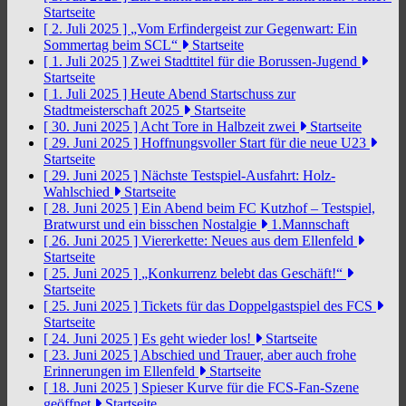
Startseite
[ 2. Juli 2025 ]
„Vom Erfindergeist zur Gegenwart: Ein
Sommertag beim SCL“
Startseite
[ 1. Juli 2025 ]
Zwei Stadttitel für die Borussen-Jugend
Startseite
[ 1. Juli 2025 ]
Heute Abend Startschuss zur
Stadtmeisterschaft 2025
Startseite
[ 30. Juni 2025 ]
Acht Tore in Halbzeit zwei
Startseite
[ 29. Juni 2025 ]
Hoffnungsvoller Start für die neue U23
Startseite
[ 29. Juni 2025 ]
Nächste Testspiel-Ausfahrt: Holz-
Wahlschied
Startseite
[ 28. Juni 2025 ]
Ein Abend beim FC Kutzhof – Testspiel,
Bratwurst und ein bisschen Nostalgie
1.Mannschaft
[ 26. Juni 2025 ]
Viererkette: Neues aus dem Ellenfeld
Startseite
[ 25. Juni 2025 ]
„Konkurrenz belebt das Geschäft!“
Startseite
[ 25. Juni 2025 ]
Tickets für das Doppelgastspiel des FCS
Startseite
[ 24. Juni 2025 ]
Es geht wieder los!
Startseite
[ 23. Juni 2025 ]
Abschied und Trauer, aber auch frohe
Erinnerungen im Ellenfeld
Startseite
[ 18. Juni 2025 ]
Spieser Kurve für die FCS-Fan-Szene
geöffnet
Startseite