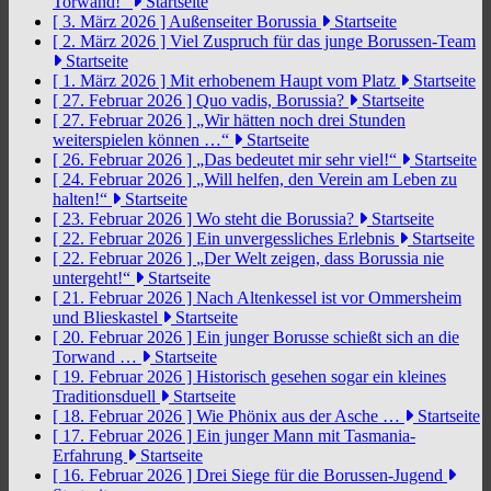
Torwand!“
Startseite
[ 3. März 2026 ]
Außenseiter Borussia
Startseite
[ 2. März 2026 ]
Viel Zuspruch für das junge Borussen-Team
Startseite
[ 1. März 2026 ]
Mit erhobenem Haupt vom Platz
Startseite
[ 27. Februar 2026 ]
Quo vadis, Borussia?
Startseite
[ 27. Februar 2026 ]
„Wir hätten noch drei Stunden
weiterspielen können …“
Startseite
[ 26. Februar 2026 ]
„Das bedeutet mir sehr viel!“
Startseite
[ 24. Februar 2026 ]
„Will helfen, den Verein am Leben zu
halten!“
Startseite
[ 23. Februar 2026 ]
Wo steht die Borussia?
Startseite
[ 22. Februar 2026 ]
Ein unvergessliches Erlebnis
Startseite
[ 22. Februar 2026 ]
„Der Welt zeigen, dass Borussia nie
untergeht!“
Startseite
[ 21. Februar 2026 ]
Nach Altenkessel ist vor Ommersheim
und Blieskastel
Startseite
[ 20. Februar 2026 ]
Ein junger Borusse schießt sich an die
Torwand …
Startseite
[ 19. Februar 2026 ]
Historisch gesehen sogar ein kleines
Traditionsduell
Startseite
[ 18. Februar 2026 ]
Wie Phönix aus der Asche …
Startseite
[ 17. Februar 2026 ]
Ein junger Mann mit Tasmania-
Erfahrung
Startseite
[ 16. Februar 2026 ]
Drei Siege für die Borussen-Jugend