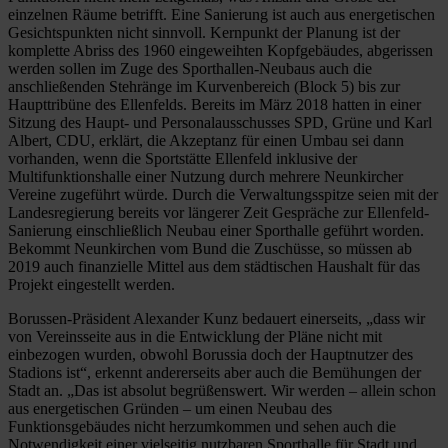
einzelnen Räume betrifft. Eine Sanierung ist auch aus energetischen
Gesichtspunkten nicht sinnvoll. Kernpunkt der Planung ist der
komplette Abriss des 1960 eingeweihten Kopfgebäudes, abgerissen
werden sollen im Zuge des Sporthallen-Neubaus auch die
anschließenden Stehränge im Kurvenbereich (Block 5) bis zur
Haupttribüne des Ellenfelds. Bereits im März 2018 hatten in einer
Sitzung des Haupt- und Personalausschusses SPD, Grüne und Karl
Albert, CDU, erklärt, die Akzeptanz für einen Umbau sei dann
vorhanden, wenn die Sportstätte Ellenfeld inklusive der
Multifunktionshalle einer Nutzung durch mehrere Neunkircher
Vereine zugeführt würde. Durch die Verwaltungsspitze seien mit der
Landesregierung bereits vor längerer Zeit Gespräche zur Ellenfeld-
Sanierung einschließlich Neubau einer Sporthalle geführt worden.
Bekommt Neunkirchen vom Bund die Zuschüsse, so müssen ab
2019 auch finanzielle Mittel aus dem städtischen Haushalt für das
Projekt eingestellt werden.
Borussen-Präsident Alexander Kunz bedauert einerseits, „dass wir
von Vereinsseite aus in die Entwicklung der Pläne nicht mit
einbezogen wurden, obwohl Borussia doch der Hauptnutzer des
Stadions ist“, erkennt andererseits aber auch die Bemühungen der
Stadt an. „Das ist absolut begrüßenswert. Wir werden – allein schon
aus energetischen Gründen – um einen Neubau des
Funktionsgebäudes nicht herzumkommen und sehen auch die
Notwendigkeit einer vielseitig nutzbaren Sporthalle für Stadt und