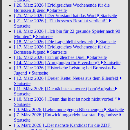
[ 26. März 2026 ]
Erfolgreiches Wochenende für die
Borussen-Jugend
Startseite
[ 25. März 2026 ]
Der Vorstand hat das Wort
Startseite
[ 21. März 2026 ]
„Ein besseres Resultat verdient!“
Startseite
[ 19. März 2026 ]
„Ich bin für 22 gesunde Spieler nach 90
Minuten“
Startseite
[ 18. März 2026 ]
Die Lage bleibt schwierig
Startseite
[ 17. März 2026 ]
Erfolgreiches Wochenende für die
Borussen-Jugend
Startseite
[ 16. März 2026 ]
Ein ungleiches Duell
Startseite
[ 14. März 2026 ]
Anregungen für Elversberg?
Startseite
[ 13. März 2026 ]
Historische Leistung bei Borussias B-
Jugend
Startseite
[ 12. März 2026 ]
Dreier-Kette: Neues aus dem Ellenfeld
Startseite
[ 11. März 2026 ]
Die nächste schwere (Lern)Aufgabe
Startseite
[ 10. März 2026 ]
„Denn das hier ist noch nicht vorbei!“
Startseite
[ 9. März 2026 ]
Lehrstunde gegen Bliesmengen
Startseite
[ 7. März 2026 ]
Entwicklungserlebnisse statt Ergebnisse
Startseite
[ 5. März 2026 ]
„Der nächste Kandidat für die ZDF-