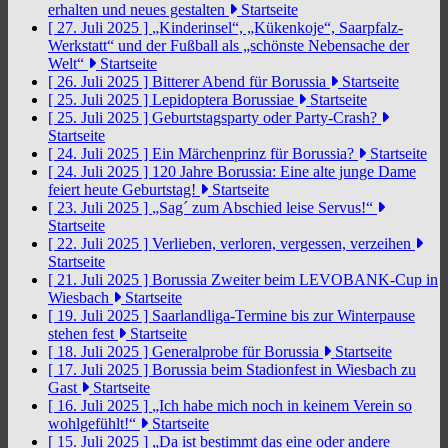
erhalten und neues gestalten
Startseite
[ 27. Juli 2025 ]
„Kinderinsel“, „Kükenkoje“, Saarpfalz-
Werkstatt“ und der Fußball als „schönste Nebensache der
Welt“
Startseite
[ 26. Juli 2025 ]
Bitterer Abend für Borussia
Startseite
[ 25. Juli 2025 ]
Lepidoptera Borussiae
Startseite
[ 25. Juli 2025 ]
Geburtstagsparty oder Party-Crash?
Startseite
[ 24. Juli 2025 ]
Ein Märchenprinz für Borussia?
Startseite
[ 24. Juli 2025 ]
120 Jahre Borussia: Eine alte junge Dame
feiert heute Geburtstag!
Startseite
[ 23. Juli 2025 ]
„Sag´ zum Abschied leise Servus!“
Startseite
[ 22. Juli 2025 ]
Verlieben, verloren, vergessen, verzeihen
Startseite
[ 21. Juli 2025 ]
Borussia Zweiter beim LEVOBANK-Cup in
Wiesbach
Startseite
[ 19. Juli 2025 ]
Saarlandliga-Termine bis zur Winterpause
stehen fest
Startseite
[ 18. Juli 2025 ]
Generalprobe für Borussia
Startseite
[ 17. Juli 2025 ]
Borussia beim Stadionfest in Wiesbach zu
Gast
Startseite
[ 16. Juli 2025 ]
„Ich habe mich noch in keinem Verein so
wohlgefühlt!“
Startseite
[ 15. Juli 2025 ]
„Da ist bestimmt das eine oder andere