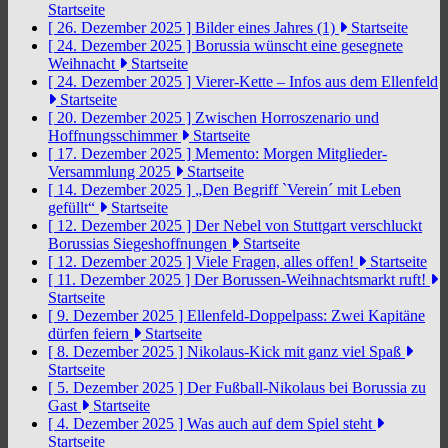
Startseite
[ 26. Dezember 2025 ]
Bilder eines Jahres (1)
Startseite
[ 24. Dezember 2025 ]
Borussia wünscht eine gesegnete
Weihnacht
Startseite
[ 24. Dezember 2025 ]
Vierer-Kette – Infos aus dem Ellenfeld
Startseite
[ 20. Dezember 2025 ]
Zwischen Horroszenario und
Hoffnungsschimmer
Startseite
[ 17. Dezember 2025 ]
Memento: Morgen Mitglieder-
Versammlung 2025
Startseite
[ 14. Dezember 2025 ]
„Den Begriff `Verein´ mit Leben
gefüllt“
Startseite
[ 12. Dezember 2025 ]
Der Nebel von Stuttgart verschluckt
Borussias Siegeshoffnungen
Startseite
[ 12. Dezember 2025 ]
Viele Fragen, alles offen!
Startseite
[ 11. Dezember 2025 ]
Der Borussen-Weihnachtsmarkt ruft!
Startseite
[ 9. Dezember 2025 ]
Ellenfeld-Doppelpass: Zwei Kapitäne
dürfen feiern
Startseite
[ 8. Dezember 2025 ]
Nikolaus-Kick mit ganz viel Spaß
Startseite
[ 5. Dezember 2025 ]
Der Fußball-Nikolaus bei Borussia zu
Gast
Startseite
[ 4. Dezember 2025 ]
Was auch auf dem Spiel steht
Startseite