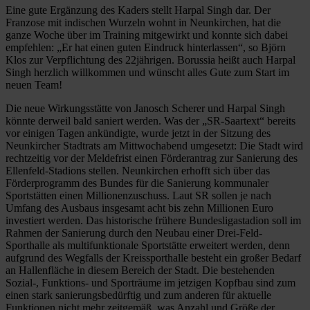
Eine gute Ergänzung des Kaders stellt Harpal Singh dar. Der
Franzose mit indischen Wurzeln wohnt in Neunkirchen, hat die
ganze Woche über im Training mitgewirkt und konnte sich dabei
empfehlen: „Er hat einen guten Eindruck hinterlassen“, so Björn
Klos zur Verpflichtung des 22jährigen. Borussia heißt auch Harpal
Singh herzlich willkommen und wünscht alles Gute zum Start im
neuen Team!
Die neue Wirkungsstätte von Janosch Scherer und Harpal Singh
könnte derweil bald saniert werden. Was der „SR-Saartext“ bereits
vor einigen Tagen ankündigte, wurde jetzt in der Sitzung des
Neunkircher Stadtrats am Mittwochabend umgesetzt: Die Stadt wird
rechtzeitig vor der Meldefrist einen Förderantrag zur Sanierung des
Ellenfeld-Stadions stellen. Neunkirchen erhofft sich über das
Förderprogramm des Bundes für die Sanierung kommunaler
Sportstätten einen Millionenzuschuss. Laut SR sollen je nach
Umfang des Ausbaus insgesamt acht bis zehn Millionen Euro
investiert werden. Das historische frühere Bundesligastadion soll im
Rahmen der Sanierung durch den Neubau einer Drei-Feld-
Sporthalle als multifunktionale Sportstätte erweitert werden, denn
aufgrund des Wegfalls der Kreissporthalle besteht ein großer Bedarf
an Hallenfläche in diesem Bereich der Stadt. Die bestehenden
Sozial-, Funktions- und Sporträume im jetzigen Kopfbau sind zum
einen stark sanierungsbedürftig und zum anderen für aktuelle
Funktionen nicht mehr zeitgemäß, was Anzahl und Größe der