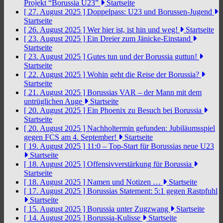
Projekt “Borussia U23”
Startseite
[ 27. August 2025 ]
Doppelpass: U23 und Borussen-Jugend
Startseite
[ 26. August 2025 ]
Wer hier ist, ist hin und weg!
Startseite
[ 23. August 2025 ]
Ein Dreier zum Jänicke-Einstand
Startseite
[ 23. August 2025 ]
Gutes tun und der Borussia guttun!
Startseite
[ 22. August 2025 ]
Wohin geht die Reise der Borussia?
Startseite
[ 21. August 2025 ]
Borussias VAR – der Mann mit dem
untrüglichen Auge
Startseite
[ 20. August 2025 ]
Ein Phoenix zu Besuch bei Borussia
Startseite
[ 20. August 2025 ]
Nachholtermin gefunden: Jubiläumsspiel
gegen FCS am 4. September!
Startseite
[ 19. August 2025 ]
11:0 – Top-Start für Borussias neue U23
Startseite
[ 18. August 2025 ]
Offensivverstärkung für Borussia
Startseite
[ 18. August 2025 ]
Namen und Notizen …
Startseite
[ 17. August 2025 ]
Borussias Statement: 5:1 gegen Rastpfuhl
Startseite
[ 15. August 2025 ]
Borussia unter Zugzwang
Startseite
[ 14. August 2025 ]
Borussia-Kulisse
Startseite