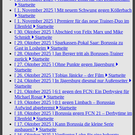
Startseite
[ 1. November 2025 ]
Mit neuem Schwung gegen Köllerbach
Startseite
[ 1. November 2025 ]
Premiere für das neue Trainer-Duo im
Ellenfeld
Startseite
[ 30. Oktober 2025 ]
Abschied von Felix Marx und Mike
Schmidt
Startseite
[ 29. Oktober 2025 ]
Sparkassen-Pokal Saar: Borussia zu
Gast in Losheim
Startseite
[ 28. Oktober 2025 ]
Jan Berger tritt als Borussen-Trainer
zurück
Startseite
[ 27. Oktober 2025 ]
Ohne Punkte gegen Jägersburg
Startseite
[ 26. Oktober 2025 ]
Tobias Jänicke – der Film
Startseite
[ 24. Oktober 2025 ]
In Jägersburg diesmal nur Außenseiter
Startseite
[ 21. Oktober 2025 ]
6:1 gegen den FCN: Ein Derbysieg für
Michael Rosar
Startseite
[ 19. Oktober 2025 ]
0:1 gegen Limbach – Borussias
Aufwind abgebremst
Startseite
[ 18. Oktober 2025 ]
Borussia gegen FCN 21 – Derbytime im
Ellenfeld
Startseite
[ 17. Oktober 2025 ]
Kann Borussia die kleine Serie
ausbauen?
Startseite
[ 16. Oktober 2025 ]
Verdienter Lohn für eine beherzte