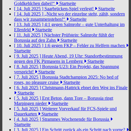
Goldkehlchen dabei!“
Startseite
[ 14. Juli 2025 ]
Saarbrücken-Spiel verlegt!
Startseite
[ 14. Juli 2025 ]
„Nicht wo der einzelne steht, zählt, sondern
dass wir zusammenstehen!“
Startseite
[ 13. Juli 2025 ]
4:1 gegen Salmrohr – gute Unterhaltung im
Ellenfeld
Startseite
[ 11. Juli 2025 ]
Nächster Prüfstein: Salmrohr fühlt der
Borussia auf den Zahn
Startseite
[ 10. Juli 2025 ]
1:6 gegen FKP – Fehler zu Helfern machen
Startseite
[ 9. Juli 2025 ]
Heute Abend, 19 Uhr: Standortbestimmung
gegen den FK Pirmasens in Lemberg
Startseite
[ 8. Juli 2025 ]
Borussia U23: Ein Projekt, das Spannung
verspricht!
Startseite
[ 7. Juli 2025 ]
Borussia Stadtchampion 2025: No bed of
roses, no pleasure cruise
Startseite
[ 6. Juli 2025 ]
Christmann-Hattrick ebnet den Weg ins Finale
Startseite
[ 5. Juli 2025 ]
Erst Beton, dann Tore – Borussia ringt
Marpingen nieder
Startseite
[ 5. Juli 2025 ]
Weiterer Vorverkauf für FCS-Spiele und
Dauerkarten
Startseite
[ 4. Juli 2025 ]
Strammes Wochenende für Borussia
Startseite
[ 3. Juli 2025 ]
Ein Schritt zurück als ein Schritt nach vorne?