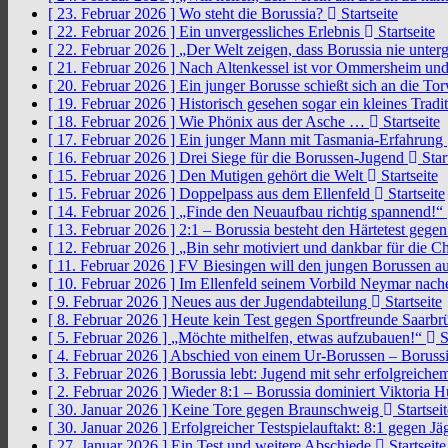
[ 23. Februar 2026 ]
Wo steht die Borussia?
Startseite
[ 22. Februar 2026 ]
Ein unvergessliches Erlebnis
Startseite
[ 22. Februar 2026 ]
„Der Welt zeigen, dass Borussia nie unter
[ 21. Februar 2026 ]
Nach Altenkessel ist vor Ommersheim und
[ 20. Februar 2026 ]
Ein junger Borusse schießt sich an die 
[ 19. Februar 2026 ]
Historisch gesehen sogar ein kleines Tradi
[ 18. Februar 2026 ]
Wie Phönix aus der Asche …
Startseite
[ 17. Februar 2026 ]
Ein junger Mann mit Tasmania-Erfahrung
[ 16. Februar 2026 ]
Drei Siege für die Borussen-Jugend
Star
[ 15. Februar 2026 ]
Den Mutigen gehört die Welt
Startseite
[ 15. Februar 2026 ]
Doppelpass aus dem Ellenfeld
Startseite
[ 14. Februar 2026 ]
„Finde den Neuaufbau richtig spannend!“
[ 13. Februar 2026 ]
2:1 – Borussia besteht den Härtetest gege
[ 12. Februar 2026 ]
„Bin sehr motiviert und dankbar für die 
[ 11. Februar 2026 ]
FV Biesingen will den jungen Borussen a
[ 10. Februar 2026 ]
Im Ellenfeld seinem Vorbild Neymar nach
[ 9. Februar 2026 ]
Neues aus der Jugendabteilung
Startseite
[ 8. Februar 2026 ]
Heute kein Test gegen Sportfreunde Saarb
[ 5. Februar 2026 ]
„Möchte mithelfen, etwas aufzubauen!“
S
[ 4. Februar 2026 ]
Abschied von einem Ur-Borussen – Borussi
[ 3. Februar 2026 ]
Borussia lebt: Jugend mit sehr erfolgreic
[ 2. Februar 2026 ]
Wieder 8:1 – Borussia dominiert Viktoria 
[ 30. Januar 2026 ]
Keine Tore gegen Braunschweig
Startseit
[ 30. Januar 2026 ]
Erfolgreicher Testspielauftakt: 8:1 gegen J
[ 27. Januar 2026 ]
Ein Test und weitere Abschiede
Startseite