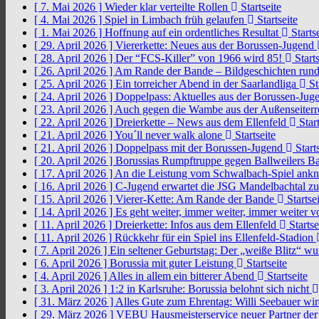
[ 7. Mai 2026 ]
Wieder klar verteilte Rollen
Startseite
[ 4. Mai 2026 ]
Spiel in Limbach früh gelaufen
Startseite
[ 1. Mai 2026 ]
Hoffnung auf ein ordentliches Resultat
Startse
[ 29. April 2026 ]
Viererkette: Neues aus der Borussen-Jugend
[ 28. April 2026 ]
Der “FCS-Killer” von 1966 wird 85!
Starts
[ 26. April 2026 ]
Am Rande der Bande – Bildgeschichten rund
[ 25. April 2026 ]
Ein torreicher Abend in der Saarlandliga
St
[ 24. April 2026 ]
Doppelpass: Aktuelles aus der Borussen-Ju
[ 23. April 2026 ]
Auch gegen die Wambe aus der Außenseiterr
[ 22. April 2026 ]
Dreierkette – News aus dem Ellenfeld
Start
[ 21. April 2026 ]
You´ll never walk alone
Startseite
[ 21. April 2026 ]
Doppelpass mit der Borussen-Jugend
Starts
[ 20. April 2026 ]
Borussias Rumpftruppe gegen Ballweilers Ba
[ 17. April 2026 ]
An die Leistung vom Schwalbach-Spiel an
[ 16. April 2026 ]
C-Jugend erwartet die JSG Mandelbachtal z
[ 15. April 2026 ]
Vierer-Kette: Am Rande der Bande
Startsei
[ 14. April 2026 ]
Es geht weiter, immer weiter, immer weiter 
[ 11. April 2026 ]
Dreierkette: Infos aus dem Ellenfeld
Startse
[ 11. April 2026 ]
Rückkehr für ein Spiel ins Ellenfeld-Stadion
[ 7. April 2026 ]
Ein seltener Geburtstag: Der „weiße Blitz“ w
[ 6. April 2026 ]
Borussia mit guter Leistung
Startseite
[ 4. April 2026 ]
Alles in allem ein bitterer Abend
Startseite
[ 3. April 2026 ]
1:2 in Karlsruhe: Borussia belohnt sich nicht
[ 31. März 2026 ]
Alles Gute zum Ehrentag: Willi Seebauer wi
[ 29. März 2026 ]
VEBU Hausmeisterservice neuer Partner der