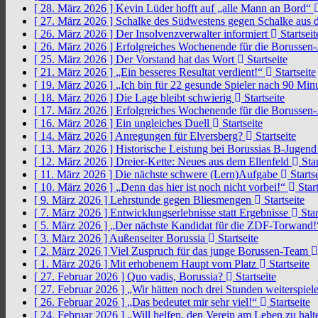
[ 28. März 2026 ]
Kevin Lüder hofft auf „alle Mann an Bord“
[ 27. März 2026 ]
Schalke des Südwestens gegen Schalke aus 
[ 26. März 2026 ]
Der Insolvenzverwalter informiert
Startseit
[ 26. März 2026 ]
Erfolgreiches Wochenende für die Borussen
[ 25. März 2026 ]
Der Vorstand hat das Wort
Startseite
[ 21. März 2026 ]
„Ein besseres Resultat verdient!“
Startseite
[ 19. März 2026 ]
„Ich bin für 22 gesunde Spieler nach 90 Mi
[ 18. März 2026 ]
Die Lage bleibt schwierig
Startseite
[ 17. März 2026 ]
Erfolgreiches Wochenende für die Borussen
[ 16. März 2026 ]
Ein ungleiches Duell
Startseite
[ 14. März 2026 ]
Anregungen für Elversberg?
Startseite
[ 13. März 2026 ]
Historische Leistung bei Borussias B-Jugen
[ 12. März 2026 ]
Dreier-Kette: Neues aus dem Ellenfeld
Star
[ 11. März 2026 ]
Die nächste schwere (Lern)Aufgabe
Startse
[ 10. März 2026 ]
„Denn das hier ist noch nicht vorbei!“
Start
[ 9. März 2026 ]
Lehrstunde gegen Bliesmengen
Startseite
[ 7. März 2026 ]
Entwicklungserlebnisse statt Ergebnisse
Star
[ 5. März 2026 ]
„Der nächste Kandidat für die ZDF-Torwand
[ 3. März 2026 ]
Außenseiter Borussia
Startseite
[ 2. März 2026 ]
Viel Zuspruch für das junge Borussen-Team
[ 1. März 2026 ]
Mit erhobenem Haupt vom Platz
Startseite
[ 27. Februar 2026 ]
Quo vadis, Borussia?
Startseite
[ 27. Februar 2026 ]
„Wir hätten noch drei Stunden weiterspi
[ 26. Februar 2026 ]
„Das bedeutet mir sehr viel!“
Startseite
[ 24. Februar 2026 ]
„Will helfen, den Verein am Leben zu hal