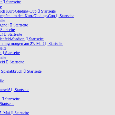
ht
Startseite
te
 sich Kurt-Gluding-Cup
Startseite
 kämpfen um den Kurt-Gluding-Cup
Startseite
eite
ugend!
Startseite
Startseite
nd!
Startseite
lenfeld-Stadion
Startseite
mmlung morgen am 27. Mai!
Startseite
seite
e
Startseite
eite
feld
Startseite
n Spielabbruch
Startseite
ite
wunsch!
Startseite
!
Startseite
Startseite
7. Mai
Startseite