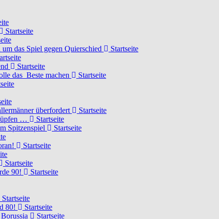
ite
Startseite
eite
 um das Spiel gegen Quierschied
Startseite
artseite
gend
Startseite
olle das Beste machen
Startseite
seite
eite
llermänner überfordert
Startseite
knüpfen …
Startseite
um Spitzenspiel
Startseite
te
voran!
Startseite
ite
Startseite
urde 90!
Startseite
Startseite
rd 80!
Startseite
 Borussia
Startseite