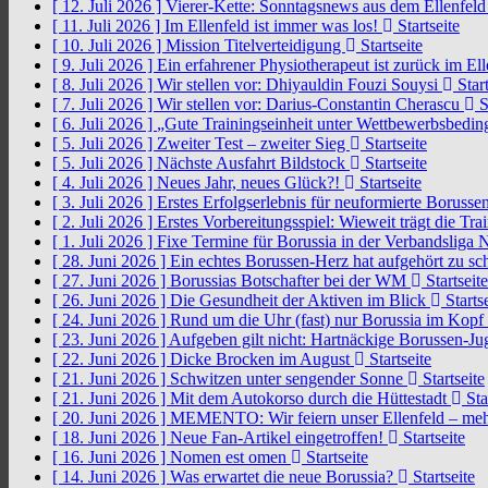
[ 12. Juli 2026 ]
Vierer-Kette: Sonntagsnews aus dem Ellenfel
[ 11. Juli 2026 ]
Im Ellenfeld ist immer was los!
Startseite
[ 10. Juli 2026 ]
Mission Titelverteidigung
Startseite
[ 9. Juli 2026 ]
Ein erfahrener Physiotherapeut ist zurück im El
[ 8. Juli 2026 ]
Wir stellen vor: Dhiyauldin Fouzi Souysi
Start
[ 7. Juli 2026 ]
Wir stellen vor: Darius-Constantin Cherascu
S
[ 6. Juli 2026 ]
„Gute Trainingseinheit unter Wettbewerbsbedi
[ 5. Juli 2026 ]
Zweiter Test – zweiter Sieg
Startseite
[ 5. Juli 2026 ]
Nächste Ausfahrt Bildstock
Startseite
[ 4. Juli 2026 ]
Neues Jahr, neues Glück?!
Startseite
[ 3. Juli 2026 ]
Erstes Erfolgserlebnis für neuformierte Borusse
[ 2. Juli 2026 ]
Erstes Vorbereitungsspiel: Wieweit trägt die Tr
[ 1. Juli 2026 ]
Fixe Termine für Borussia in der Verbandsliga
[ 28. Juni 2026 ]
Ein echtes Borussen-Herz hat aufgehört zu s
[ 27. Juni 2026 ]
Borussias Botschafter bei der WM
Startseite
[ 26. Juni 2026 ]
Die Gesundheit der Aktiven im Blick
Startse
[ 24. Juni 2026 ]
Rund um die Uhr (fast) nur Borussia im Kopf
[ 23. Juni 2026 ]
Aufgeben gilt nicht: Hartnäckige Borussen-
[ 22. Juni 2026 ]
Dicke Brocken im August
Startseite
[ 21. Juni 2026 ]
Schwitzen unter sengender Sonne
Startseite
[ 21. Juni 2026 ]
Mit dem Autokorso durch die Hüttestadt
Sta
[ 20. Juni 2026 ]
MEMENTO: Wir feiern unser Ellenfeld – mehr
[ 18. Juni 2026 ]
Neue Fan-Artikel eingetroffen!
Startseite
[ 16. Juni 2026 ]
Nomen est omen
Startseite
[ 14. Juni 2026 ]
Was erwartet die neue Borussia?
Startseite