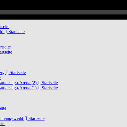
tseite
eld
Startseite
rtseite
artseite
erg
Startseite
e
Bundesliga-Arena (2)
Startseite
Bundesliga-Arena (1)
Startseite
eite
ell eingeweiht
Startseite
eite