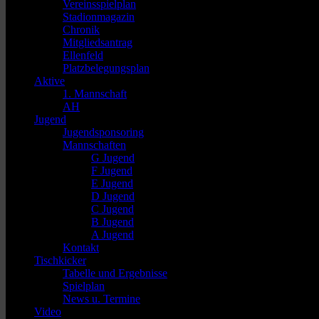
Vereinsspielplan
Stadionmagazin
Chronik
Mitgliedsantrag
Ellenfeld
Platzbelegungsplan
Aktive
1. Mannschaft
AH
Jugend
Jugendsponsoring
Mannschaften
G Jugend
F Jugend
E Jugend
D Jugend
C Jugend
B Jugend
A Jugend
Kontakt
Tischkicker
Tabelle und Ergebnisse
Spielplan
News u. Termine
Video