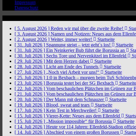
Impressum
Datenschutz
News Ticker
[ 5. August 2026 ]
Reden wir mal über die zweite Reihe!
Star
[ 3. August 2026 ]
Namen und Notizen: Neues aus dem Ellenf
[ 2. August 2026 ]
Weiter, immer weiter!
Startseite
[ 31. Juli 2026 ]
Spannung steigt – jetzt geht´s los!
Startseite
[ 31. Juli 2026 ]
Ein Neinkerjer Bub führt die Borussia an
Sta
[ 30. Juli 2026 ]
Sechs Tore und Nervenkitzel im Ellenfeld
St
[ 29. Juli 2026 ]
Mit dem Herzen dabei
Startseite
[ 28. Juli 2026 ]
Licht am Ende des Tunnels
Startseite
[ 27. Juli 2026 ]
„Noch viel Arbeit vor uns!“
Startseite
[ 25. Juli 2026 ]
1:0 in Bexbach – morgen beim TuS Schönenb
[ 23. Juli 2026 ]
Borussia testet bei der SG Bexbach
Startseit
[ 22. Juli 2026 ]
Vom beschaulichen Plätzchen im Grünen zur 
[ 21. Juli 2026 ]
Vom beschaulichen Plätzchen im Grünen zur 
[ 20. Juli 2026 ]
Der Mann mit dem Schnauzer
Startseite
[ 19. Juli 2026 ]
Blood, sweat and tears
Startseite
[ 17. Juli 2026 ]
Kein Test in Merchweiler!
Startseite
[ 15. Juli 2026 ]
Vierer-Kette: Neues aus dem Ellenfeld
Starts
[ 15. Juli 2026 ]
„Mission impossible“ für Borussia
Startseite
[ 14. Juli 2026 ]
Heute vor 114 Jahren: Ellenfeld-Stadion offizi
[ 14. Juli 2026 ]
Abschied von einem großen Borussen
Starts