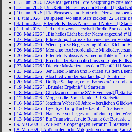
[ 13. Juni 2026 ]
Zweimaliger Drei-Tore-Vorsprung reichte nic
[ 12. Juni 2026 ]
3er-Kette: Neues aus dem Ellenfeld
Startsei
[ 10. Juni 2026 ]
FK Pirmasens und Eintracht Trier schnappen
[ 4. Juni 2026 ]
Da spielen, wo einst Stars kickten: 22 Teams
[ 3. Juni 2026 ]
Ellenfeld-Kulisse: Namen und Notizen
Starts
[ 1. Juni 2026 ]
Titel und Vizemeisterschaft für die Borussen-J
[ 28. Mai 2026 ]
„Ein helles Licht bei der Nacht angezünd´t“
[ 27. Mai 2026 ]
Eilmeldung: Borussia hat einen neuen Vorsta
[ 27. Mai 2026 ]
Wieder große Begeisterung für das Kleinod El
[ 26. Mai 2026 ]
Memento: Außerordentliche Mitgliederversa
[ 26. Mai 2026 ]
Ellenfeld-Kulisse: Abschied in Bildern
Start
[ 25. Mai 2026 ]
Emotionaler Saisonabschluss vor guter Kuliss
[ 23. Mai 2026 ]
Die vier Musketiere aus dem Ellenfeld
Starts
[ 23. Mai 2026 ]
3er-Kette: Namen und Notizen aus dem Ellen
[ 22. Mai 2026 ]
Abschied von der Saarlandliga
Startseite
[ 20. Mai 2026 ]
Deftige Schlappe, erstes Borussen-Tor und ei
[ 19. Mai 2026 ]
„Brutales Ergebnis“
Startseite
[ 18. Mai 2026 ]
Glückwunsch an die SV Elversberg!
Startse
[ 17. Mai 2026 ]
Vergesst die Borussia nicht!
Startseite
[ 16. Mai 2026 ]
Joachim Weber 80 Jahre – herzlichen Glück
[ 15. Mai 2026 ]
Bye, bye, Burg Bucherbach!?
Startseite
[ 14. Mai 2026 ]
Nach wie vor insgesamt auf einem guten Weg
[ 13. Mai 2026 ]
Ein Triumvirat für die Rettung der Borussia
[ 9. Mai 2026 ]
„Wie Mini Cooper gegen Ferrari!“
Startseite
[ 8. Mai 2026 ]
Außerordentliche Mitgliederversammlung am 2