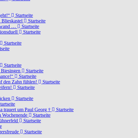
geht!“
Startseite
 Blieskastel
Startseite
Torwand …
Startseite
tionsduell
Startseite
Startseite
tseite
Startseite
n Biesingen
Startseite
Chance!“
Startseite
uf den Zahn fühlen!
Startseite
eifern!
Startseite
rücken
Startseite
tartseite
a trauert um Paul Georg †
Startseite
hem Wochenende
Startseite
Hühnerfeld
Startseite
e
ägersfreude
Startseite