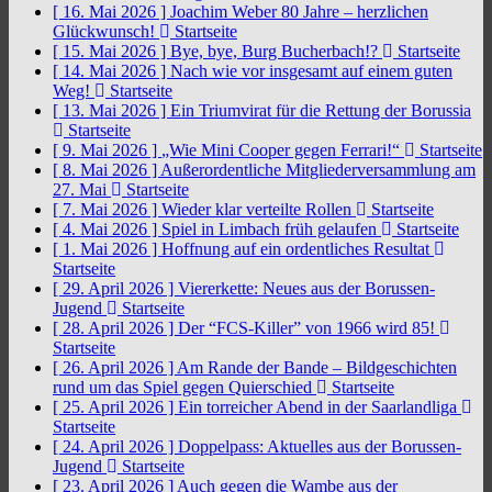
[ 16. Mai 2026 ]
Joachim Weber 80 Jahre – herzlichen
Glückwunsch!
Startseite
[ 15. Mai 2026 ]
Bye, bye, Burg Bucherbach!?
Startseite
[ 14. Mai 2026 ]
Nach wie vor insgesamt auf einem guten
Weg!
Startseite
[ 13. Mai 2026 ]
Ein Triumvirat für die Rettung der Borussia
Startseite
[ 9. Mai 2026 ]
„Wie Mini Cooper gegen Ferrari!“
Startseite
[ 8. Mai 2026 ]
Außerordentliche Mitgliederversammlung am
27. Mai
Startseite
[ 7. Mai 2026 ]
Wieder klar verteilte Rollen
Startseite
[ 4. Mai 2026 ]
Spiel in Limbach früh gelaufen
Startseite
[ 1. Mai 2026 ]
Hoffnung auf ein ordentliches Resultat
Startseite
[ 29. April 2026 ]
Viererkette: Neues aus der Borussen-
Jugend
Startseite
[ 28. April 2026 ]
Der “FCS-Killer” von 1966 wird 85!
Startseite
[ 26. April 2026 ]
Am Rande der Bande – Bildgeschichten
rund um das Spiel gegen Quierschied
Startseite
[ 25. April 2026 ]
Ein torreicher Abend in der Saarlandliga
Startseite
[ 24. April 2026 ]
Doppelpass: Aktuelles aus der Borussen-
Jugend
Startseite
[ 23. April 2026 ]
Auch gegen die Wambe aus der