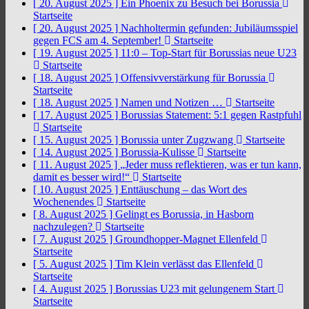
[ 20. August 2025 ]
Ein Phoenix zu Besuch bei Borussia
Startseite
[ 20. August 2025 ]
Nachholtermin gefunden: Jubiläumsspiel
gegen FCS am 4. September!
Startseite
[ 19. August 2025 ]
11:0 – Top-Start für Borussias neue U23
Startseite
[ 18. August 2025 ]
Offensivverstärkung für Borussia
Startseite
[ 18. August 2025 ]
Namen und Notizen …
Startseite
[ 17. August 2025 ]
Borussias Statement: 5:1 gegen Rastpfuhl
Startseite
[ 15. August 2025 ]
Borussia unter Zugzwang
Startseite
[ 14. August 2025 ]
Borussia-Kulisse
Startseite
[ 11. August 2025 ]
„Jeder muss reflektieren, was er tun kann,
damit es besser wird!“
Startseite
[ 10. August 2025 ]
Enttäuschung – das Wort des
Wochenendes
Startseite
[ 8. August 2025 ]
Gelingt es Borussia, in Hasborn
nachzulegen?
Startseite
[ 7. August 2025 ]
Groundhopper-Magnet Ellenfeld
Startseite
[ 5. August 2025 ]
Tim Klein verlässt das Ellenfeld
Startseite
[ 4. August 2025 ]
Borussias U23 mit gelungenem Start
Startseite