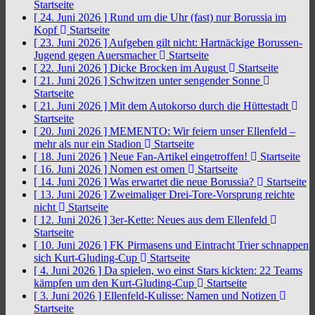
Startseite
[ 24. Juni 2026 ]
Rund um die Uhr (fast) nur Borussia im
Kopf
Startseite
[ 23. Juni 2026 ]
Aufgeben gilt nicht: Hartnäckige Borussen-
Jugend gegen Auersmacher
Startseite
[ 22. Juni 2026 ]
Dicke Brocken im August
Startseite
[ 21. Juni 2026 ]
Schwitzen unter sengender Sonne
Startseite
[ 21. Juni 2026 ]
Mit dem Autokorso durch die Hüttestadt
Startseite
[ 20. Juni 2026 ]
MEMENTO: Wir feiern unser Ellenfeld –
mehr als nur ein Stadion
Startseite
[ 18. Juni 2026 ]
Neue Fan-Artikel eingetroffen!
Startseite
[ 16. Juni 2026 ]
Nomen est omen
Startseite
[ 14. Juni 2026 ]
Was erwartet die neue Borussia?
Startseite
[ 13. Juni 2026 ]
Zweimaliger Drei-Tore-Vorsprung reichte
nicht
Startseite
[ 12. Juni 2026 ]
3er-Kette: Neues aus dem Ellenfeld
Startseite
[ 10. Juni 2026 ]
FK Pirmasens und Eintracht Trier schnappen
sich Kurt-Gluding-Cup
Startseite
[ 4. Juni 2026 ]
Da spielen, wo einst Stars kickten: 22 Teams
kämpfen um den Kurt-Gluding-Cup
Startseite
[ 3. Juni 2026 ]
Ellenfeld-Kulisse: Namen und Notizen
Startseite