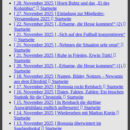
[ 28. November 2025 ]
Horst Buhtz und das „Ei des
Kolumbus“
Startseite
[ 27. November 2025 ]
Einladung zur Mitglieder-
Versammlung 2025
Startseite
[ 22. November 2025 ]
„Erbarme, die Hesse kommen!“ (2)
Startseite
[ 21. November 2025 ]
„Sich auf den Fußball konzentrieren“
Startseite
[ 21. November 2025 ]
„Nehmen die Situation sehr ernst“
Startseite
[ 21. November 2025 ]
Ruhe in Frieden, Erwin Türk!
Startseite
[ 20. November 2025 ]
„Erbarme, die Hesse kommen!“ (1)
Startseite
[ 18. November 2025 ]
Namen, Bilder, Notizen – Newsmix
aus dem Ellenfeld
Startseite
[ 17. November 2025 ]
Borussia rockt Reisbach
Startseite
[ 16. November 2025 ]
Daten, Fakten, Zahlen: Ein bisschen
Statistik für die Chronistik
Startseite
[ 15. November 2025 ]
In Reisbach die dürftige
Auswärtsbilanz endlich aufbessern!
Startseite
[ 14. November 2025 ]
Wiedersehen mit Markus Kneip
Startseite
[ 13. November 2025 ]
Borussia überwintert im
Saarlandpokal
Startseite