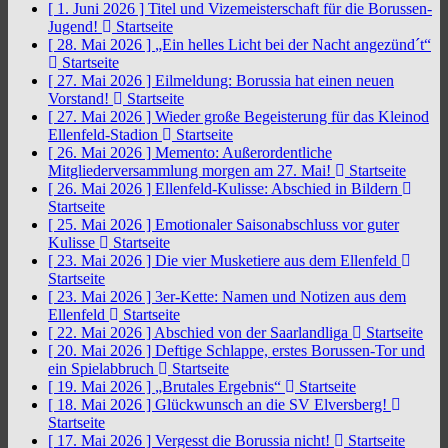
[ 1. Juni 2026 ]
Titel und Vizemeisterschaft für die Borussen-
Jugend!
Startseite
[ 28. Mai 2026 ]
„Ein helles Licht bei der Nacht angezünd´t“
Startseite
[ 27. Mai 2026 ]
Eilmeldung: Borussia hat einen neuen
Vorstand!
Startseite
[ 27. Mai 2026 ]
Wieder große Begeisterung für das Kleinod
Ellenfeld-Stadion
Startseite
[ 26. Mai 2026 ]
Memento: Außerordentliche
Mitgliederversammlung morgen am 27. Mai!
Startseite
[ 26. Mai 2026 ]
Ellenfeld-Kulisse: Abschied in Bildern
Startseite
[ 25. Mai 2026 ]
Emotionaler Saisonabschluss vor guter
Kulisse
Startseite
[ 23. Mai 2026 ]
Die vier Musketiere aus dem Ellenfeld
Startseite
[ 23. Mai 2026 ]
3er-Kette: Namen und Notizen aus dem
Ellenfeld
Startseite
[ 22. Mai 2026 ]
Abschied von der Saarlandliga
Startseite
[ 20. Mai 2026 ]
Deftige Schlappe, erstes Borussen-Tor und
ein Spielabbruch
Startseite
[ 19. Mai 2026 ]
„Brutales Ergebnis“
Startseite
[ 18. Mai 2026 ]
Glückwunsch an die SV Elversberg!
Startseite
[ 17. Mai 2026 ]
Vergesst die Borussia nicht!
Startseite