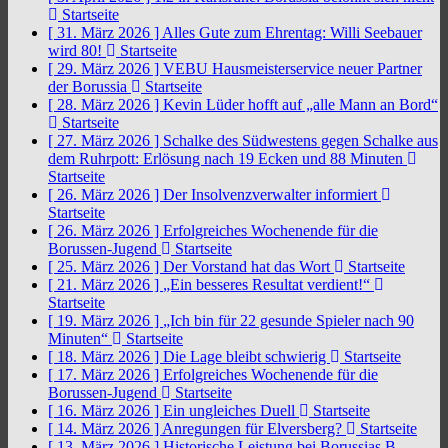
Startseite
[ 31. März 2026 ]
Alles Gute zum Ehrentag: Willi Seebauer
wird 80!
Startseite
[ 29. März 2026 ]
VEBU Hausmeisterservice neuer Partner
der Borussia
Startseite
[ 28. März 2026 ]
Kevin Lüder hofft auf „alle Mann an Bord“
Startseite
[ 27. März 2026 ]
Schalke des Südwestens gegen Schalke aus
dem Ruhrpott: Erlösung nach 19 Ecken und 88 Minuten
Startseite
[ 26. März 2026 ]
Der Insolvenzverwalter informiert
Startseite
[ 26. März 2026 ]
Erfolgreiches Wochenende für die
Borussen-Jugend
Startseite
[ 25. März 2026 ]
Der Vorstand hat das Wort
Startseite
[ 21. März 2026 ]
„Ein besseres Resultat verdient!“
Startseite
[ 19. März 2026 ]
„Ich bin für 22 gesunde Spieler nach 90
Minuten“
Startseite
[ 18. März 2026 ]
Die Lage bleibt schwierig
Startseite
[ 17. März 2026 ]
Erfolgreiches Wochenende für die
Borussen-Jugend
Startseite
[ 16. März 2026 ]
Ein ungleiches Duell
Startseite
[ 14. März 2026 ]
Anregungen für Elversberg?
Startseite
[ 13. März 2026 ]
Historische Leistung bei Borussias B-