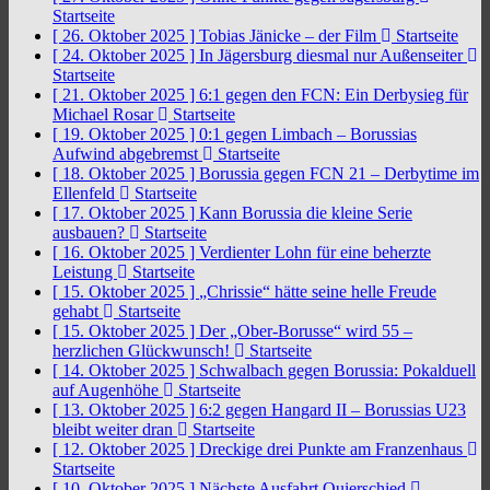
Startseite
[ 26. Oktober 2025 ]
Tobias Jänicke – der Film
Startseite
[ 24. Oktober 2025 ]
In Jägersburg diesmal nur Außenseiter
Startseite
[ 21. Oktober 2025 ]
6:1 gegen den FCN: Ein Derbysieg für
Michael Rosar
Startseite
[ 19. Oktober 2025 ]
0:1 gegen Limbach – Borussias
Aufwind abgebremst
Startseite
[ 18. Oktober 2025 ]
Borussia gegen FCN 21 – Derbytime im
Ellenfeld
Startseite
[ 17. Oktober 2025 ]
Kann Borussia die kleine Serie
ausbauen?
Startseite
[ 16. Oktober 2025 ]
Verdienter Lohn für eine beherzte
Leistung
Startseite
[ 15. Oktober 2025 ]
„Chrissie“ hätte seine helle Freude
gehabt
Startseite
[ 15. Oktober 2025 ]
Der „Ober-Borusse“ wird 55 –
herzlichen Glückwunsch!
Startseite
[ 14. Oktober 2025 ]
Schwalbach gegen Borussia: Pokalduell
auf Augenhöhe
Startseite
[ 13. Oktober 2025 ]
6:2 gegen Hangard II – Borussias U23
bleibt weiter dran
Startseite
[ 12. Oktober 2025 ]
Dreckige drei Punkte am Franzenhaus
Startseite
[ 10. Oktober 2025 ]
Nächste Ausfahrt Quierschied