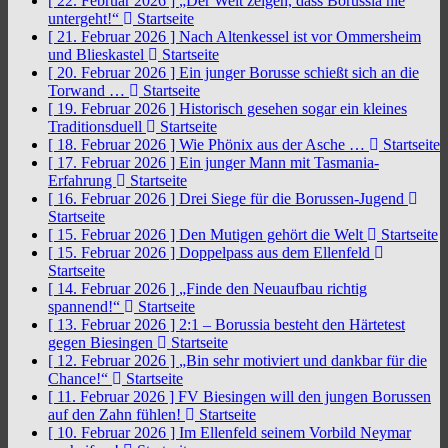
[ 22. Februar 2026 ]
„Der Welt zeigen, dass Borussia nie
untergeht!“
Startseite
[ 21. Februar 2026 ]
Nach Altenkessel ist vor Ommersheim
und Blieskastel
Startseite
[ 20. Februar 2026 ]
Ein junger Borusse schießt sich an die
Torwand …
Startseite
[ 19. Februar 2026 ]
Historisch gesehen sogar ein kleines
Traditionsduell
Startseite
[ 18. Februar 2026 ]
Wie Phönix aus der Asche …
Startseite
[ 17. Februar 2026 ]
Ein junger Mann mit Tasmania-
Erfahrung
Startseite
[ 16. Februar 2026 ]
Drei Siege für die Borussen-Jugend
Startseite
[ 15. Februar 2026 ]
Den Mutigen gehört die Welt
Startseite
[ 15. Februar 2026 ]
Doppelpass aus dem Ellenfeld
Startseite
[ 14. Februar 2026 ]
„Finde den Neuaufbau richtig
spannend!“
Startseite
[ 13. Februar 2026 ]
2:1 – Borussia besteht den Härtetest
gegen Biesingen
Startseite
[ 12. Februar 2026 ]
„Bin sehr motiviert und dankbar für die
Chance!“
Startseite
[ 11. Februar 2026 ]
FV Biesingen will den jungen Borussen
auf den Zahn fühlen!
Startseite
[ 10. Februar 2026 ]
Im Ellenfeld seinem Vorbild Neymar