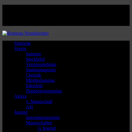
Facebook
Twitter
Instagram
Youtube
Startseite
Verein
Satzung
Steckbrief
Vereinsspielplan
Stadionmagazin
Chronik
Mitgliedsantrag
Ellenfeld
Platzbelegungsplan
Aktive
1. Mannschaft
AH
Jugend
Jugendsponsoring
Mannschaften
G Jugend