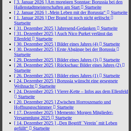
[ 3. Januar 2026 ]
Am morgigen Sonntag: Borussia bei den
Hallenstadtmeisterschaften am Start
Startseite
[ 2. Januar 2026 ]
„Mein Leben mit der Borussia“
Startseite
[ 1. Januar 2026 ]
Der Brand ist noch nicht gelöscht
Startseite
[ 31. Dezember 2025 ]
Jahresend-Gedanken
Startseite
[ 31. Dezember 2025 ]
Auch Nico Purket verlässt das
Ellenfeld
Startseite
[ 30. Dezember 2025 ]
Bilder eines Jahres (4)
Startseite
[ 30. Dezember 2025 ]
Erste Abgänge bei der Borussia
Startseite
[ 29. Dezember 2025 ]
Bilder eines Jahres (3)
Startseite
[ 28. Dezember 2025 ]
Rückschau: Bilder eines Jahres (2)
Startseite
[ 26. Dezember 2025 ]
Bilder eines Jahres (1)
Startseite
[ 24. Dezember 2025 ]
Borussia wünscht eine gesegnete
Weihnacht
Startseite
[ 24. Dezember 2025 ]
Vierer-Kette – Infos aus dem Ellenfeld
Startseite
[ 20. Dezember 2025 ]
Zwischen Horroszenario und
Hoffnungsschimmer
Startseite
[ 17. Dezember 2025 ]
Memento: Morgen Mitglieder-
Versammlung 2025
Startseite
[ 14. Dezember 2025 ]
„Den Begriff `Verein´ mit Leben
gefüllt“
Startseite