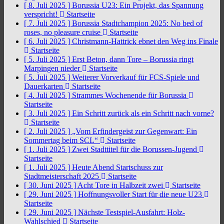
[ 8. Juli 2025 ]
Borussia U23: Ein Projekt, das Spannung
verspricht!
Startseite
[ 7. Juli 2025 ]
Borussia Stadtchampion 2025: No bed of
roses, no pleasure cruise
Startseite
[ 6. Juli 2025 ]
Christmann-Hattrick ebnet den Weg ins Finale
Startseite
[ 5. Juli 2025 ]
Erst Beton, dann Tore – Borussia ringt
Marpingen nieder
Startseite
[ 5. Juli 2025 ]
Weiterer Vorverkauf für FCS-Spiele und
Dauerkarten
Startseite
[ 4. Juli 2025 ]
Strammes Wochenende für Borussia
Startseite
[ 3. Juli 2025 ]
Ein Schritt zurück als ein Schritt nach vorne?
Startseite
[ 2. Juli 2025 ]
„Vom Erfindergeist zur Gegenwart: Ein
Sommertag beim SCL“
Startseite
[ 1. Juli 2025 ]
Zwei Stadttitel für die Borussen-Jugend
Startseite
[ 1. Juli 2025 ]
Heute Abend Startschuss zur
Stadtmeisterschaft 2025
Startseite
[ 30. Juni 2025 ]
Acht Tore in Halbzeit zwei
Startseite
[ 29. Juni 2025 ]
Hoffnungsvoller Start für die neue U23
Startseite
[ 29. Juni 2025 ]
Nächste Testspiel-Ausfahrt: Holz-
Wahlschied
Startseite