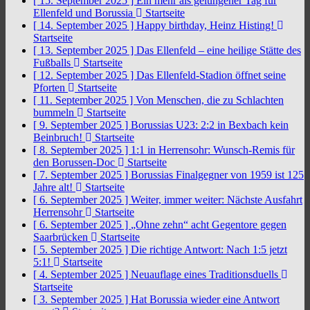
[ 15. September 2025 ]
Ein mehr als gelungener Tag für
Ellenfeld und Borussia
Startseite
[ 14. September 2025 ]
Happy birthday, Heinz Histing!
Startseite
[ 13. September 2025 ]
Das Ellenfeld – eine heilige Stätte des
Fußballs
Startseite
[ 12. September 2025 ]
Das Ellenfeld-Stadion öffnet seine
Pforten
Startseite
[ 11. September 2025 ]
Von Menschen, die zu Schlachten
bummeln
Startseite
[ 9. September 2025 ]
Borussias U23: 2:2 in Bexbach kein
Beinbruch!
Startseite
[ 8. September 2025 ]
1:1 in Herrensohr: Wunsch-Remis für
den Borussen-Doc
Startseite
[ 7. September 2025 ]
Borussias Finalgegner von 1959 ist 125
Jahre alt!
Startseite
[ 6. September 2025 ]
Weiter, immer weiter: Nächste Ausfahrt
Herrensohr
Startseite
[ 6. September 2025 ]
„Ohne zehn“ acht Gegentore gegen
Saarbrücken
Startseite
[ 5. September 2025 ]
Die richtige Antwort: Nach 1:5 jetzt
5:1!
Startseite
[ 4. September 2025 ]
Neuauflage eines Traditionsduells
Startseite
[ 3. September 2025 ]
Hat Borussia wieder eine Antwort