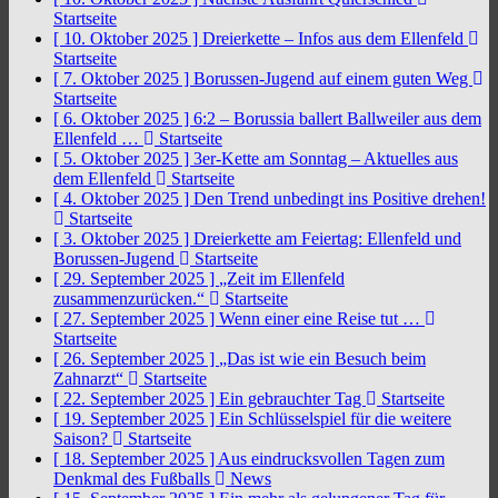
Startseite
[ 10. Oktober 2025 ]
Dreierkette – Infos aus dem Ellenfeld
Startseite
[ 7. Oktober 2025 ]
Borussen-Jugend auf einem guten Weg
Startseite
[ 6. Oktober 2025 ]
6:2 – Borussia ballert Ballweiler aus dem
Ellenfeld …
Startseite
[ 5. Oktober 2025 ]
3er-Kette am Sonntag – Aktuelles aus
dem Ellenfeld
Startseite
[ 4. Oktober 2025 ]
Den Trend unbedingt ins Positive drehen!
Startseite
[ 3. Oktober 2025 ]
Dreierkette am Feiertag: Ellenfeld und
Borussen-Jugend
Startseite
[ 29. September 2025 ]
„Zeit im Ellenfeld
zusammenzurücken.“
Startseite
[ 27. September 2025 ]
Wenn einer eine Reise tut …
Startseite
[ 26. September 2025 ]
„Das ist wie ein Besuch beim
Zahnarzt“
Startseite
[ 22. September 2025 ]
Ein gebrauchter Tag
Startseite
[ 19. September 2025 ]
Ein Schlüsselspiel für die weitere
Saison?
Startseite
[ 18. September 2025 ]
Aus eindrucksvollen Tagen zum
Denkmal des Fußballs
News