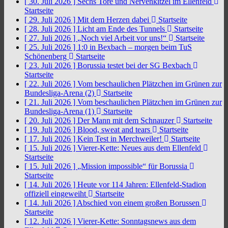
[ 30. Juli 2026 ]
Sechs Tore und Nervenkitzel im Ellenfeld
Startseite
[ 29. Juli 2026 ]
Mit dem Herzen dabei
Startseite
[ 28. Juli 2026 ]
Licht am Ende des Tunnels
Startseite
[ 27. Juli 2026 ]
„Noch viel Arbeit vor uns!“
Startseite
[ 25. Juli 2026 ]
1:0 in Bexbach – morgen beim TuS
Schönenberg
Startseite
[ 23. Juli 2026 ]
Borussia testet bei der SG Bexbach
Startseite
[ 22. Juli 2026 ]
Vom beschaulichen Plätzchen im Grünen zur
Bundesliga-Arena (2)
Startseite
[ 21. Juli 2026 ]
Vom beschaulichen Plätzchen im Grünen zur
Bundesliga-Arena (1)
Startseite
[ 20. Juli 2026 ]
Der Mann mit dem Schnauzer
Startseite
[ 19. Juli 2026 ]
Blood, sweat and tears
Startseite
[ 17. Juli 2026 ]
Kein Test in Merchweiler!
Startseite
[ 15. Juli 2026 ]
Vierer-Kette: Neues aus dem Ellenfeld
Startseite
[ 15. Juli 2026 ]
„Mission impossible“ für Borussia
Startseite
[ 14. Juli 2026 ]
Heute vor 114 Jahren: Ellenfeld-Stadion
offiziell eingeweiht
Startseite
[ 14. Juli 2026 ]
Abschied von einem großen Borussen
Startseite
[ 12. Juli 2026 ]
Vierer-Kette: Sonntagsnews aus dem