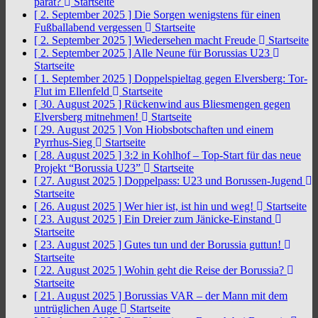
parat?
Startseite
[ 2. September 2025 ]
Die Sorgen wenigstens für einen
Fußballabend vergessen
Startseite
[ 2. September 2025 ]
Wiedersehen macht Freude
Startseite
[ 2. September 2025 ]
Alle Neune für Borussias U23
Startseite
[ 1. September 2025 ]
Doppelspieltag gegen Elversberg: Tor-
Flut im Ellenfeld
Startseite
[ 30. August 2025 ]
Rückenwind aus Bliesmengen gegen
Elversberg mitnehmen!
Startseite
[ 29. August 2025 ]
Von Hiobsbotschaften und einem
Pyrrhus-Sieg
Startseite
[ 28. August 2025 ]
3:2 in Kohlhof – Top-Start für das neue
Projekt “Borussia U23”
Startseite
[ 27. August 2025 ]
Doppelpass: U23 und Borussen-Jugend
Startseite
[ 26. August 2025 ]
Wer hier ist, ist hin und weg!
Startseite
[ 23. August 2025 ]
Ein Dreier zum Jänicke-Einstand
Startseite
[ 23. August 2025 ]
Gutes tun und der Borussia guttun!
Startseite
[ 22. August 2025 ]
Wohin geht die Reise der Borussia?
Startseite
[ 21. August 2025 ]
Borussias VAR – der Mann mit dem
untrüglichen Auge
Startseite