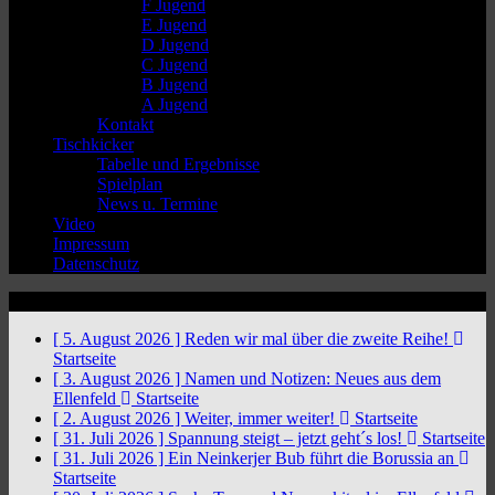
F Jugend
E Jugend
D Jugend
C Jugend
B Jugend
A Jugend
Kontakt
Tischkicker
Tabelle und Ergebnisse
Spielplan
News u. Termine
Video
Impressum
Datenschutz
News Ticker
[ 5. August 2026 ]
Reden wir mal über die zweite Reihe!
Startseite
[ 3. August 2026 ]
Namen und Notizen: Neues aus dem
Ellenfeld
Startseite
[ 2. August 2026 ]
Weiter, immer weiter!
Startseite
[ 31. Juli 2026 ]
Spannung steigt – jetzt geht´s los!
Startseite
[ 31. Juli 2026 ]
Ein Neinkerjer Bub führt die Borussia an
Startseite