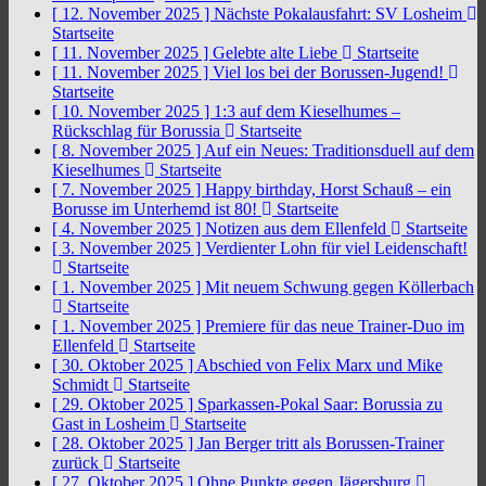
[ 12. November 2025 ]
Nächste Pokalausfahrt: SV Losheim
Startseite
[ 11. November 2025 ]
Gelebte alte Liebe
Startseite
[ 11. November 2025 ]
Viel los bei der Borussen-Jugend!
Startseite
[ 10. November 2025 ]
1:3 auf dem Kieselhumes –
Rückschlag für Borussia
Startseite
[ 8. November 2025 ]
Auf ein Neues: Traditionsduell auf dem
Kieselhumes
Startseite
[ 7. November 2025 ]
Happy birthday, Horst Schauß – ein
Borusse im Unterhemd ist 80!
Startseite
[ 4. November 2025 ]
Notizen aus dem Ellenfeld
Startseite
[ 3. November 2025 ]
Verdienter Lohn für viel Leidenschaft!
Startseite
[ 1. November 2025 ]
Mit neuem Schwung gegen Köllerbach
Startseite
[ 1. November 2025 ]
Premiere für das neue Trainer-Duo im
Ellenfeld
Startseite
[ 30. Oktober 2025 ]
Abschied von Felix Marx und Mike
Schmidt
Startseite
[ 29. Oktober 2025 ]
Sparkassen-Pokal Saar: Borussia zu
Gast in Losheim
Startseite
[ 28. Oktober 2025 ]
Jan Berger tritt als Borussen-Trainer
zurück
Startseite
[ 27. Oktober 2025 ]
Ohne Punkte gegen Jägersburg