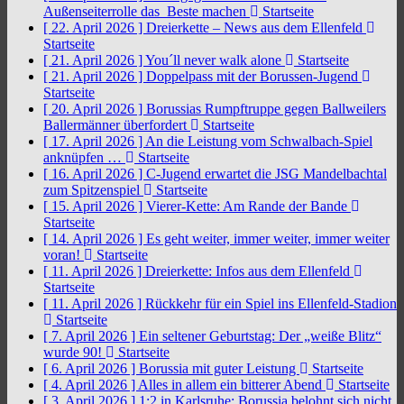
Außenseiterrolle das Beste machen
Startseite
[ 22. April 2026 ]
Dreierkette – News aus dem Ellenfeld
Startseite
[ 21. April 2026 ]
You´ll never walk alone
Startseite
[ 21. April 2026 ]
Doppelpass mit der Borussen-Jugend
Startseite
[ 20. April 2026 ]
Borussias Rumpftruppe gegen Ballweilers
Ballermänner überfordert
Startseite
[ 17. April 2026 ]
An die Leistung vom Schwalbach-Spiel
anknüpfen …
Startseite
[ 16. April 2026 ]
C-Jugend erwartet die JSG Mandelbachtal
zum Spitzenspiel
Startseite
[ 15. April 2026 ]
Vierer-Kette: Am Rande der Bande
Startseite
[ 14. April 2026 ]
Es geht weiter, immer weiter, immer weiter
voran!
Startseite
[ 11. April 2026 ]
Dreierkette: Infos aus dem Ellenfeld
Startseite
[ 11. April 2026 ]
Rückkehr für ein Spiel ins Ellenfeld-Stadion
Startseite
[ 7. April 2026 ]
Ein seltener Geburtstag: Der „weiße Blitz“
wurde 90!
Startseite
[ 6. April 2026 ]
Borussia mit guter Leistung
Startseite
[ 4. April 2026 ]
Alles in allem ein bitterer Abend
Startseite
[ 3. April 2026 ]
1:2 in Karlsruhe: Borussia belohnt sich nicht