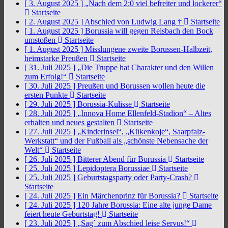
[ 3. August 2025 ]
„Nach dem 2:0 viel befreiter und lockerer“
Startseite
[ 2. August 2025 ]
Abschied von Ludwig Lang †
Startseite
[ 1. August 2025 ]
Borussia will gegen Reisbach den Bock
umstoßen
Startseite
[ 1. August 2025 ]
Misslungene zweite Borussen-Halbzeit,
heimstarke Preußen
Startseite
[ 31. Juli 2025 ]
„Die Truppe hat Charakter und den Willen
zum Erfolg!“
Startseite
[ 30. Juli 2025 ]
Preußen und Borussen wollen heute die
ersten Punkte
Startseite
[ 29. Juli 2025 ]
Borussia-Kulisse
Startseite
[ 28. Juli 2025 ]
„Innova Home Ellenfeld-Stadion“ – Altes
erhalten und neues gestalten
Startseite
[ 27. Juli 2025 ]
„Kinderinsel“, „Kükenkoje“, Saarpfalz-
Werkstatt“ und der Fußball als „schönste Nebensache der
Welt“
Startseite
[ 26. Juli 2025 ]
Bitterer Abend für Borussia
Startseite
[ 25. Juli 2025 ]
Lepidoptera Borussiae
Startseite
[ 25. Juli 2025 ]
Geburtstagsparty oder Party-Crash?
Startseite
[ 24. Juli 2025 ]
Ein Märchenprinz für Borussia?
Startseite
[ 24. Juli 2025 ]
120 Jahre Borussia: Eine alte junge Dame
feiert heute Geburtstag!
Startseite
[ 23. Juli 2025 ]
„Sag´ zum Abschied leise Servus!“