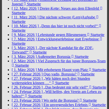
Jugend
Startseite
[ 12. März 2026 ]
Dreier-Kette: Neues aus dem Ellenfeld
Startseite
[ 11. März 2026 ]
Die nächste schwere (Lern)Aufgabe
Startseite
[ 10. März 2026 ]
„Denn das hier ist noch nicht vorbei!“
Startseite
[ 9. März 2026 ]
Lehrstunde gegen Bliesmengen
Startseite
[ 7. März 2026 ]
Entwicklungserlebnisse statt Ergebnisse
Startseite
[ 5. März 2026 ]
„Der nächste Kandidat für die ZDF-
Torwand!“
Startseite
[ 3. März 2026 ]
Außenseiter Borussia
Startseite
[ 2. März 2026 ]
Viel Zuspruch für das junge Borussen-Team
Startseite
[ 1. März 2026 ]
Mit erhobenem Haupt vom Platz
Startseite
[ 27. Februar 2026 ]
Quo vadis, Borussia?
Startseite
[ 27. Februar 2026 ]
„Wir hätten noch drei Stunden
weiterspielen können …“
Startseite
[ 26. Februar 2026 ]
„Das bedeutet mir sehr viel!“
Startseite
[ 24. Februar 2026 ]
„Will helfen, den Verein am Leben zu
halten!“
Startseite
[ 23. Februar 2026 ]
Wo steht die Borussia?
Startseite
[ 22. Februar 2026 ]
Ein unvergessliches Erlebnis
Startseite