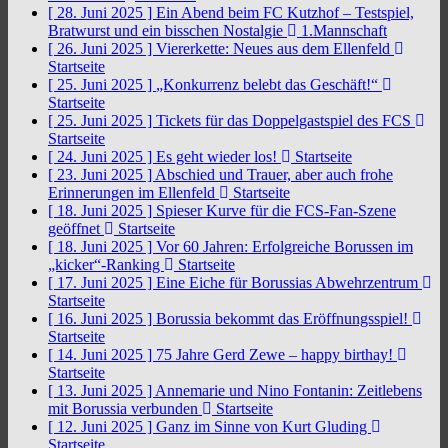
[ 28. Juni 2025 ]
Ein Abend beim FC Kutzhof – Testspiel,
Bratwurst und ein bisschen Nostalgie
1.Mannschaft
[ 26. Juni 2025 ]
Viererkette: Neues aus dem Ellenfeld
Startseite
[ 25. Juni 2025 ]
„Konkurrenz belebt das Geschäft!“
Startseite
[ 25. Juni 2025 ]
Tickets für das Doppelgastspiel des FCS
Startseite
[ 24. Juni 2025 ]
Es geht wieder los!
Startseite
[ 23. Juni 2025 ]
Abschied und Trauer, aber auch frohe
Erinnerungen im Ellenfeld
Startseite
[ 18. Juni 2025 ]
Spieser Kurve für die FCS-Fan-Szene
geöffnet
Startseite
[ 18. Juni 2025 ]
Vor 60 Jahren: Erfolgreiche Borussen im
„kicker“-Ranking
Startseite
[ 17. Juni 2025 ]
Eine Eiche für Borussias Abwehrzentrum
Startseite
[ 16. Juni 2025 ]
Borussia bekommt das Eröffnungsspiel!
Startseite
[ 14. Juni 2025 ]
75 Jahre Gerd Zewe – happy birthay!
Startseite
[ 13. Juni 2025 ]
Annemarie und Nino Fontanin: Zeitlebens
mit Borussia verbunden
Startseite
[ 12. Juni 2025 ]
Ganz im Sinne von Kurt Gluding
Startseite