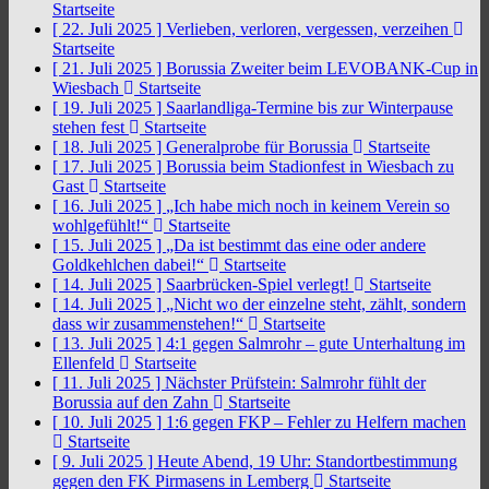
Startseite
[ 22. Juli 2025 ]
Verlieben, verloren, vergessen, verzeihen
Startseite
[ 21. Juli 2025 ]
Borussia Zweiter beim LEVOBANK-Cup in
Wiesbach
Startseite
[ 19. Juli 2025 ]
Saarlandliga-Termine bis zur Winterpause
stehen fest
Startseite
[ 18. Juli 2025 ]
Generalprobe für Borussia
Startseite
[ 17. Juli 2025 ]
Borussia beim Stadionfest in Wiesbach zu
Gast
Startseite
[ 16. Juli 2025 ]
„Ich habe mich noch in keinem Verein so
wohlgefühlt!“
Startseite
[ 15. Juli 2025 ]
„Da ist bestimmt das eine oder andere
Goldkehlchen dabei!“
Startseite
[ 14. Juli 2025 ]
Saarbrücken-Spiel verlegt!
Startseite
[ 14. Juli 2025 ]
„Nicht wo der einzelne steht, zählt, sondern
dass wir zusammenstehen!“
Startseite
[ 13. Juli 2025 ]
4:1 gegen Salmrohr – gute Unterhaltung im
Ellenfeld
Startseite
[ 11. Juli 2025 ]
Nächster Prüfstein: Salmrohr fühlt der
Borussia auf den Zahn
Startseite
[ 10. Juli 2025 ]
1:6 gegen FKP – Fehler zu Helfern machen
Startseite
[ 9. Juli 2025 ]
Heute Abend, 19 Uhr: Standortbestimmung
gegen den FK Pirmasens in Lemberg
Startseite