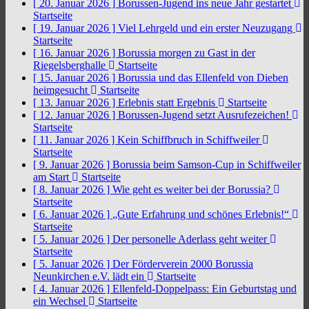
[ 20. Januar 2026 ]
Borussen-Jugend ins neue Jahr gestartet
Startseite
[ 19. Januar 2026 ]
Viel Lehrgeld und ein erster Neuzugang
Startseite
[ 16. Januar 2026 ]
Borussia morgen zu Gast in der
Riegelsberghalle
Startseite
[ 15. Januar 2026 ]
Borussia und das Ellenfeld von Dieben
heimgesucht
Startseite
[ 13. Januar 2026 ]
Erlebnis statt Ergebnis
Startseite
[ 12. Januar 2026 ]
Borussen-Jugend setzt Ausrufezeichen!
Startseite
[ 11. Januar 2026 ]
Kein Schiffbruch in Schiffweiler
Startseite
[ 9. Januar 2026 ]
Borussia beim Samson-Cup in Schiffweiler
am Start
Startseite
[ 8. Januar 2026 ]
Wie geht es weiter bei der Borussia?
Startseite
[ 6. Januar 2026 ]
„Gute Erfahrung und schönes Erlebnis!“
Startseite
[ 5. Januar 2026 ]
Der personelle Aderlass geht weiter
Startseite
[ 5. Januar 2026 ]
Der Förderverein 2000 Borussia
Neunkirchen e.V. lädt ein
Startseite
[ 4. Januar 2026 ]
Ellenfeld-Doppelpass: Ein Geburtstag und
ein Wechsel
Startseite