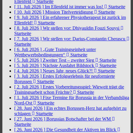
Ellenfeld
Startseite
[ 11. Juli 2026 ]
Im Ellenfeld ist immer was los!
Startseite
[ 10. Juli 2026 ]
Mission Titelverteidigung
Startseite
[ 9. Juli 2026 ]
Ein erfahrener Physiotherapeut ist zurück im
Ellenfeld!
Startseite
[ 8. Juli 2026 ]
Wir stellen vor: Dhiyauldin Fouzi Souysi
Startseite
[ 7. Juli 2026 ]
Wir stellen vor: Darius-Constantin Cherascu
Startseite
[ 6. Juli 2026 ]
„Gute Trainingseinheit unter
Wettbewerbsbedingungen“
Startseite
[ 5. Juli 2026 ]
Zweiter Test – zweiter Sieg
Startseite
[ 5. Juli 2026 ]
Nächste Ausfahrt Bildstock
Startseite
[ 4. Juli 2026 ]
Neues Jahr, neues Glück?!
Startseite
[ 3. Juli 2026 ]
Erstes Erfolgserlebnis für neuformierte
Borussen
Startseite
[ 2. Juli 2026 ]
Erstes Vorbereitungsspiel: Wieweit trägt die
Trainingsarbeit schon Früchte?
Startseite
[ 1. Juli 2026 ]
Fixe Termine für Borussia in der Verbandsliga
Nord-Ost
Startseite
[ 28. Juni 2026 ]
Ein echtes Borussen-Herz hat aufgehört zu
schlagen
Startseite
[ 27. Juni 2026 ]
Borussias Botschafter bei der WM
Startseite
[ 26. Juni 2026 ]
Die Gesundheit der Aktiven im Blick