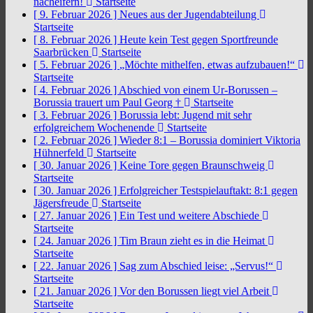
nacheifern!
Startseite
[ 9. Februar 2026 ]
Neues aus der Jugendabteilung
Startseite
[ 8. Februar 2026 ]
Heute kein Test gegen Sportfreunde
Saarbrücken
Startseite
[ 5. Februar 2026 ]
„Möchte mithelfen, etwas aufzubauen!“
Startseite
[ 4. Februar 2026 ]
Abschied von einem Ur-Borussen –
Borussia trauert um Paul Georg †
Startseite
[ 3. Februar 2026 ]
Borussia lebt: Jugend mit sehr
erfolgreichem Wochenende
Startseite
[ 2. Februar 2026 ]
Wieder 8:1 – Borussia dominiert Viktoria
Hühnerfeld
Startseite
[ 30. Januar 2026 ]
Keine Tore gegen Braunschweig
Startseite
[ 30. Januar 2026 ]
Erfolgreicher Testspielauftakt: 8:1 gegen
Jägersfreude
Startseite
[ 27. Januar 2026 ]
Ein Test und weitere Abschiede
Startseite
[ 24. Januar 2026 ]
Tim Braun zieht es in die Heimat
Startseite
[ 22. Januar 2026 ]
Sag zum Abschied leise: „Servus!“
Startseite
[ 21. Januar 2026 ]
Vor den Borussen liegt viel Arbeit
Startseite