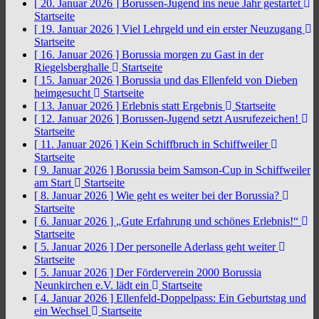
[ 20. Januar 2026 ]
Borussen-Jugend ins neue Jahr gestartet
Startseite
[ 19. Januar 2026 ]
Viel Lehrgeld und ein erster Neuzugang
Startseite
[ 16. Januar 2026 ]
Borussia morgen zu Gast in der
Riegelsberghalle
Startseite
[ 15. Januar 2026 ]
Borussia und das Ellenfeld von Dieben
heimgesucht
Startseite
[ 13. Januar 2026 ]
Erlebnis statt Ergebnis
Startseite
[ 12. Januar 2026 ]
Borussen-Jugend setzt Ausrufezeichen!
Startseite
[ 11. Januar 2026 ]
Kein Schiffbruch in Schiffweiler
Startseite
[ 9. Januar 2026 ]
Borussia beim Samson-Cup in Schiffweiler
am Start
Startseite
[ 8. Januar 2026 ]
Wie geht es weiter bei der Borussia?
Startseite
[ 6. Januar 2026 ]
„Gute Erfahrung und schönes Erlebnis!“
Startseite
[ 5. Januar 2026 ]
Der personelle Aderlass geht weiter
Startseite
[ 5. Januar 2026 ]
Der Förderverein 2000 Borussia
Neunkirchen e.V. lädt ein
Startseite
[ 4. Januar 2026 ]
Ellenfeld-Doppelpass: Ein Geburtstag und
ein Wechsel
Startseite