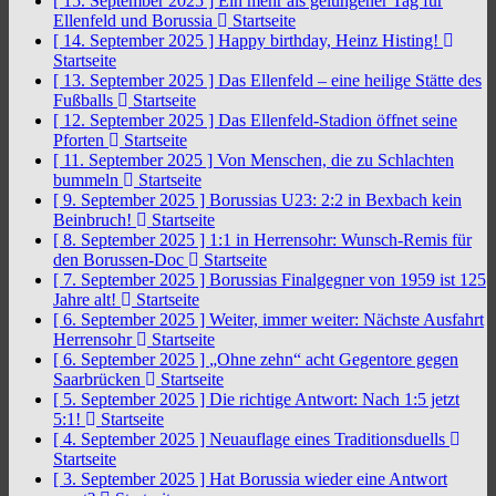
[ 15. September 2025 ]
Ein mehr als gelungener Tag für
Ellenfeld und Borussia
Startseite
[ 14. September 2025 ]
Happy birthday, Heinz Histing!
Startseite
[ 13. September 2025 ]
Das Ellenfeld – eine heilige Stätte des
Fußballs
Startseite
[ 12. September 2025 ]
Das Ellenfeld-Stadion öffnet seine
Pforten
Startseite
[ 11. September 2025 ]
Von Menschen, die zu Schlachten
bummeln
Startseite
[ 9. September 2025 ]
Borussias U23: 2:2 in Bexbach kein
Beinbruch!
Startseite
[ 8. September 2025 ]
1:1 in Herrensohr: Wunsch-Remis für
den Borussen-Doc
Startseite
[ 7. September 2025 ]
Borussias Finalgegner von 1959 ist 125
Jahre alt!
Startseite
[ 6. September 2025 ]
Weiter, immer weiter: Nächste Ausfahrt
Herrensohr
Startseite
[ 6. September 2025 ]
„Ohne zehn“ acht Gegentore gegen
Saarbrücken
Startseite
[ 5. September 2025 ]
Die richtige Antwort: Nach 1:5 jetzt
5:1!
Startseite
[ 4. September 2025 ]
Neuauflage eines Traditionsduells
Startseite
[ 3. September 2025 ]
Hat Borussia wieder eine Antwort