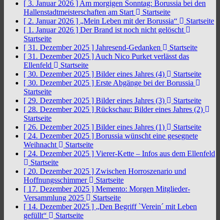
[ 3. Januar 2026 ]
Am morgigen Sonntag: Borussia bei den
Hallenstadtmeisterschaften am Start
Startseite
[ 2. Januar 2026 ]
„Mein Leben mit der Borussia“
Startseite
[ 1. Januar 2026 ]
Der Brand ist noch nicht gelöscht
Startseite
[ 31. Dezember 2025 ]
Jahresend-Gedanken
Startseite
[ 31. Dezember 2025 ]
Auch Nico Purket verlässt das
Ellenfeld
Startseite
[ 30. Dezember 2025 ]
Bilder eines Jahres (4)
Startseite
[ 30. Dezember 2025 ]
Erste Abgänge bei der Borussia
Startseite
[ 29. Dezember 2025 ]
Bilder eines Jahres (3)
Startseite
[ 28. Dezember 2025 ]
Rückschau: Bilder eines Jahres (2)
Startseite
[ 26. Dezember 2025 ]
Bilder eines Jahres (1)
Startseite
[ 24. Dezember 2025 ]
Borussia wünscht eine gesegnete
Weihnacht
Startseite
[ 24. Dezember 2025 ]
Vierer-Kette – Infos aus dem Ellenfeld
Startseite
[ 20. Dezember 2025 ]
Zwischen Horroszenario und
Hoffnungsschimmer
Startseite
[ 17. Dezember 2025 ]
Memento: Morgen Mitglieder-
Versammlung 2025
Startseite
[ 14. Dezember 2025 ]
„Den Begriff `Verein´ mit Leben
gefüllt“
Startseite