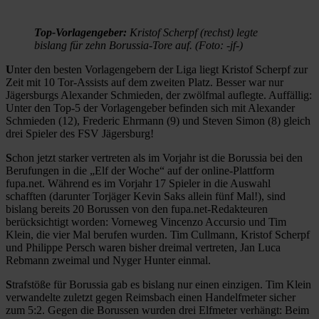
Top-Vorlagengeber:
Kristof Scherpf (rechst) legte
bislang für zehn Borussia-Tore auf. (Foto: -jf-)
U
nter den besten Vorlagengebern der Liga liegt Kristof Scherpf zur
Zeit mit 10 Tor-Assists auf dem zweiten Platz. Besser war nur
Jägersburgs Alexander Schmieden, der zwölfmal auflegte. Auffällig:
Unter den Top-5 der Vorlagengeber befinden sich mit Alexander
Schmieden (12), Frederic Ehrmann (9) und Steven Simon (8) gleich
drei Spieler des FSV Jägersburg!
S
chon jetzt starker vertreten als im Vorjahr ist die Borussia bei den
Berufungen in die „Elf der Woche“ auf der online-Plattform
fupa.net. Während es im Vorjahr 17 Spieler in die Auswahl
schafften (darunter Torjäger Kevin Saks allein fünf Mal!), sind
bislang bereits 20 Borussen von den fupa.net-Redakteuren
berücksichtigt worden: Vorneweg Vincenzo Accursio und Tim
Klein, die vier Mal berufen wurden. Tim Cullmann, Kristof Scherpf
und Philippe Persch waren bisher dreimal vertreten, Jan Luca
Rebmann zweimal und Nyger Hunter einmal.
S
trafstöße für Borussia gab es bislang nur einen einzigen. Tim Klein
verwandelte zuletzt gegen Reimsbach einen Handelfmeter sicher
zum 5:2. Gegen die Borussen wurden drei Elfmeter verhängt: Beim