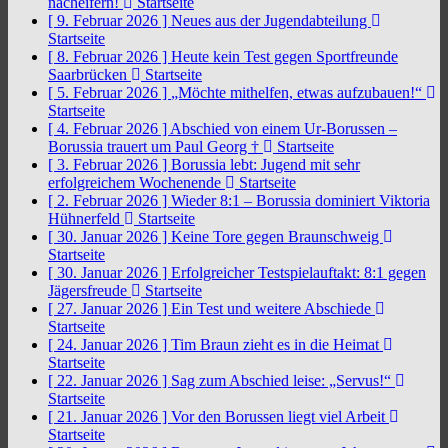
nacheifern!
Startseite
[ 9. Februar 2026 ]
Neues aus der Jugendabteilung
Startseite
[ 8. Februar 2026 ]
Heute kein Test gegen Sportfreunde
Saarbrücken
Startseite
[ 5. Februar 2026 ]
„Möchte mithelfen, etwas aufzubauen!“
Startseite
[ 4. Februar 2026 ]
Abschied von einem Ur-Borussen –
Borussia trauert um Paul Georg †
Startseite
[ 3. Februar 2026 ]
Borussia lebt: Jugend mit sehr
erfolgreichem Wochenende
Startseite
[ 2. Februar 2026 ]
Wieder 8:1 – Borussia dominiert Viktoria
Hühnerfeld
Startseite
[ 30. Januar 2026 ]
Keine Tore gegen Braunschweig
Startseite
[ 30. Januar 2026 ]
Erfolgreicher Testspielauftakt: 8:1 gegen
Jägersfreude
Startseite
[ 27. Januar 2026 ]
Ein Test und weitere Abschiede
Startseite
[ 24. Januar 2026 ]
Tim Braun zieht es in die Heimat
Startseite
[ 22. Januar 2026 ]
Sag zum Abschied leise: „Servus!“
Startseite
[ 21. Januar 2026 ]
Vor den Borussen liegt viel Arbeit
Startseite