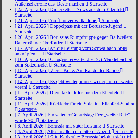
Außenseiterrolle das Beste machen
Startseite
[ 22. April 2026 ]
Dreierkette – News aus dem Ellenfeld
Startseite
[ 21. April 2026 ]
You´ll never walk alone
Startseite
[ 21. April 2026 ]
Doppelpass mit der Borussen-Jugend
Startseite
[ 20. April 2026 ]
Borussias Rumpftruppe gegen Ballweilers
Ballermänner überfordert
Startseite
[ 17. April 2026 ]
An die Leistung vom Schwalbach-Spiel
anknüpfen …
Startseite
[ 16. April 2026 ]
C-Jugend erwartet die JSG Mandelbachtal
zum Spitzenspiel
Startseite
[ 15. April 2026 ]
Vierer-Kette: Am Rande der Bande
Startseite
[ 14. April 2026 ]
Es geht weiter, immer weiter, immer weiter
voran!
Startseite
[ 11. April 2026 ]
Dreierkette: Infos aus dem Ellenfeld
Startseite
[ 11. April 2026 ]
Rückkehr für ein Spiel ins Ellenfeld-Stadion
Startseite
[ 7. April 2026 ]
Ein seltener Geburtstag: Der „weiße Blitz“
wurde 90!
Startseite
[ 6. April 2026 ]
Borussia mit guter Leistung
Startseite
[ 4. April 2026 ]
Alles in allem ein bitterer Abend
Startseite
[ 3. April 2026 ]
1:2 in Karlsruhe: Borussia belohnt sich nicht