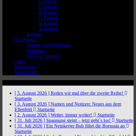
F Jugend
E Jugend
D Jugend
C Jugend
B Jugend
A Jugend
Kontakt
Tischkicker
Tabelle und Ergebnisse
Spielplan
News u. Termine
Video
Impressum
Datenschutz
News Ticker
[ 5. August 2026 ]
Reden wir mal über die zweite Reihe!
Startseite
[ 3. August 2026 ]
Namen und Notizen: Neues aus dem
Ellenfeld
Startseite
[ 2. August 2026 ]
Weiter, immer weiter!
Startseite
[ 31. Juli 2026 ]
Spannung steigt – jetzt geht´s los!
Startseite
[ 31. Juli 2026 ]
Ein Neinkerjer Bub führt die Borussia an
Startseite