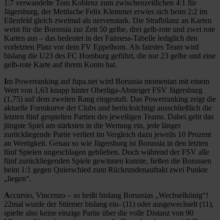
1:7 verwandelte Tom Koblenz zum zwischenzeitlichen 4:1 für
Jägersburg, der Mettlache Felix Klemmer erwies sich beim 2:2 im
Ellenfeld gleich zweimal als nervenstark. Die Strafbilanz an Karten
weist für die Borussia zur Zeit 50 gelbe, drei gelb-rote und zwei rote
Karten aus – das bedeutet in der Fairness-Tabelle lediglich den
vorletzten Platz vor dem FV Eppelborn. Als fairstes Team wird
bislang die U23 des FC Homburg geführt, die nur 23 gelbe und eine
gelb-rote Karte auf ihrem Konto hat.
I
m Powerranking auf fupa.net wird Borussia momentan mit einem
Wert von 1,63 knapp hinter Oberliga-Absteiger FSV Jägersburg
(1,75) auf dem zweiten Rang eingestuft. Das Powerranking zeigt die
aktuelle Formkurve der Clubs und berücksichtigt ausschließlich die
letzten fünf gespielten Partien des jeweiligen Teams. Dabei geht das
jüngste Spiel am stärksten in die Wertung ein, jede länger
zurückliegende Partie verliert im Vergleich dazu jeweils 10 Prozent
an Wertigkeit. Genau so wie Jägersburg ist Borussia in den letzten
fünf Spielen ungeschlagen geblieben. Doch während der FSV alle
fünf zurückliegenden Spiele gewinnen konnte, ließen die Borussen
beim 1:1 gegen Quierschied zum Rückrundenauftakt zwei Punkte
„liegen“.
A
ccursio, Vincenzo – so heißt bislang Borussias „Wechselkönig“!
22mal wurde der Stürmer bislang ein- (11) oder ausgewechselt (11),
spielte also keine einzige Partie über die volle Distanz von 90