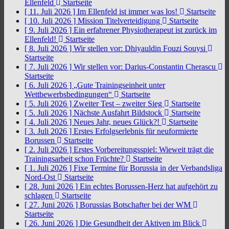
Ellenfeld
Startseite
[ 11. Juli 2026 ]
Im Ellenfeld ist immer was los!
Startseite
[ 10. Juli 2026 ]
Mission Titelverteidigung
Startseite
[ 9. Juli 2026 ]
Ein erfahrener Physiotherapeut ist zurück im
Ellenfeld!
Startseite
[ 8. Juli 2026 ]
Wir stellen vor: Dhiyauldin Fouzi Souysi
Startseite
[ 7. Juli 2026 ]
Wir stellen vor: Darius-Constantin Cherascu
Startseite
[ 6. Juli 2026 ]
„Gute Trainingseinheit unter
Wettbewerbsbedingungen“
Startseite
[ 5. Juli 2026 ]
Zweiter Test – zweiter Sieg
Startseite
[ 5. Juli 2026 ]
Nächste Ausfahrt Bildstock
Startseite
[ 4. Juli 2026 ]
Neues Jahr, neues Glück?!
Startseite
[ 3. Juli 2026 ]
Erstes Erfolgserlebnis für neuformierte
Borussen
Startseite
[ 2. Juli 2026 ]
Erstes Vorbereitungsspiel: Wieweit trägt die
Trainingsarbeit schon Früchte?
Startseite
[ 1. Juli 2026 ]
Fixe Termine für Borussia in der Verbandsliga
Nord-Ost
Startseite
[ 28. Juni 2026 ]
Ein echtes Borussen-Herz hat aufgehört zu
schlagen
Startseite
[ 27. Juni 2026 ]
Borussias Botschafter bei der WM
Startseite
[ 26. Juni 2026 ]
Die Gesundheit der Aktiven im Blick