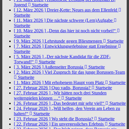
Jugend
Startseite
[ 12. März 2026 ]
Dreier-Kette: Neues aus dem Ellenfeld
Startseite
[ 11. März 2026 ]
Die nächste schwere (Lern)Aufgabe
Startseite
[ 10. März 2026 ]
„Denn das hier ist noch nicht vorbei!“
Startseite
[ 9. März 2026 ]
Lehrstunde gegen Bliesmengen
Startseite
[ 7. März 2026 ]
Entwicklungserlebnisse statt Ergebnisse
Startseite
[ 5. März 2026 ]
„Der nächste Kandidat für die ZDF-
Torwand!“
Startseite
[ 3. März 2026 ]
Außenseiter Borussia
Startseite
[ 2. März 2026 ]
Viel Zuspruch für das junge Borussen-Team
Startseite
[ 1. März 2026 ]
Mit erhobenem Haupt vom Platz
Startseite
[ 27. Februar 2026 ]
Quo vadis, Borussia?
Startseite
[ 27. Februar 2026 ]
„Wir hätten noch drei Stunden
weiterspielen können …“
Startseite
[ 26. Februar 2026 ]
„Das bedeutet mir sehr viel!“
Startseite
[ 24. Februar 2026 ]
„Will helfen, den Verein am Leben zu
halten!“
Startseite
[ 23. Februar 2026 ]
Wo steht die Borussia?
Startseite
[ 22. Februar 2026 ]
Ein unvergessliches Erlebnis
Startseite