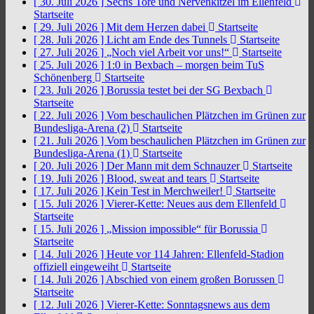
[ 30. Juli 2026 ]
Sechs Tore und Nervenkitzel im Ellenfeld
Startseite
[ 29. Juli 2026 ]
Mit dem Herzen dabei
Startseite
[ 28. Juli 2026 ]
Licht am Ende des Tunnels
Startseite
[ 27. Juli 2026 ]
„Noch viel Arbeit vor uns!“
Startseite
[ 25. Juli 2026 ]
1:0 in Bexbach – morgen beim TuS
Schönenberg
Startseite
[ 23. Juli 2026 ]
Borussia testet bei der SG Bexbach
Startseite
[ 22. Juli 2026 ]
Vom beschaulichen Plätzchen im Grünen zur
Bundesliga-Arena (2)
Startseite
[ 21. Juli 2026 ]
Vom beschaulichen Plätzchen im Grünen zur
Bundesliga-Arena (1)
Startseite
[ 20. Juli 2026 ]
Der Mann mit dem Schnauzer
Startseite
[ 19. Juli 2026 ]
Blood, sweat and tears
Startseite
[ 17. Juli 2026 ]
Kein Test in Merchweiler!
Startseite
[ 15. Juli 2026 ]
Vierer-Kette: Neues aus dem Ellenfeld
Startseite
[ 15. Juli 2026 ]
„Mission impossible“ für Borussia
Startseite
[ 14. Juli 2026 ]
Heute vor 114 Jahren: Ellenfeld-Stadion
offiziell eingeweiht
Startseite
[ 14. Juli 2026 ]
Abschied von einem großen Borussen
Startseite
[ 12. Juli 2026 ]
Vierer-Kette: Sonntagsnews aus dem