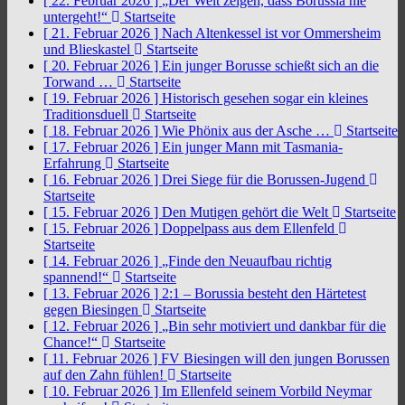
[ 22. Februar 2026 ]
„Der Welt zeigen, dass Borussia nie
untergeht!“
Startseite
[ 21. Februar 2026 ]
Nach Altenkessel ist vor Ommersheim
und Blieskastel
Startseite
[ 20. Februar 2026 ]
Ein junger Borusse schießt sich an die
Torwand …
Startseite
[ 19. Februar 2026 ]
Historisch gesehen sogar ein kleines
Traditionsduell
Startseite
[ 18. Februar 2026 ]
Wie Phönix aus der Asche …
Startseite
[ 17. Februar 2026 ]
Ein junger Mann mit Tasmania-
Erfahrung
Startseite
[ 16. Februar 2026 ]
Drei Siege für die Borussen-Jugend
Startseite
[ 15. Februar 2026 ]
Den Mutigen gehört die Welt
Startseite
[ 15. Februar 2026 ]
Doppelpass aus dem Ellenfeld
Startseite
[ 14. Februar 2026 ]
„Finde den Neuaufbau richtig
spannend!“
Startseite
[ 13. Februar 2026 ]
2:1 – Borussia besteht den Härtetest
gegen Biesingen
Startseite
[ 12. Februar 2026 ]
„Bin sehr motiviert und dankbar für die
Chance!“
Startseite
[ 11. Februar 2026 ]
FV Biesingen will den jungen Borussen
auf den Zahn fühlen!
Startseite
[ 10. Februar 2026 ]
Im Ellenfeld seinem Vorbild Neymar