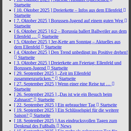
Startseite
[ 10. Oktober 2025 ]
Dreierkette – Infos aus dem Ellenfeld
Startseite
[ 7. Oktober 2025 ]
Borussen-Jugend auf einem guten Weg
Startseite
[ 6. Oktober 2025 ]
6:2 – Borussia ballert Ballweiler aus dem
Ellenfeld …
Startseite
[ 5. Oktober 2025 ]
3er-Kette am Sonntag – Aktuelles aus
dem Ellenfeld
Startseite
[ 4. Oktober 2025 ]
Den Trend unbedingt ins Positive drehen!
Startseite
[ 3. Oktober 2025 ]
Dreierkette am Feiertag: Ellenfeld und
Borussen-Jugend
Startseite
[ 29. September 2025 ]
„Zeit im Ellenfeld
zusammenzurücken.“
Startseite
[ 27. September 2025 ]
Wenn einer eine Reise tut …
Startseite
[ 26. September 2025 ]
„Das ist wie ein Besuch beim
Zahnarzt“
Startseite
[ 22. September 2025 ]
Ein gebrauchter Tag
Startseite
[ 19. September 2025 ]
Ein Schlüsselspiel für die weitere
Saison?
Startseite
[ 18. September 2025 ]
Aus eindrucksvollen Tagen zum
Denkmal des Fußballs
News