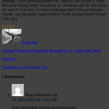
Minuten. Umso bemerkenswerter die Tatsache, dass er mit 9 Toren
Borussias bislang bester Torschütze ist. Ähnliches gilt für Tim Klein,
der seine 8 Tore trotz 13 Auswechslungen und 6 Einwechslungen
erzielte. Am häufigsten eingewechselt wurde bislang Frissell Hunter
(14).
(-jf-)
Vorheriger
Corona-Absagen im Saarland: Borussia bis 31. März ohne Spiel
Nächster
Gedanken in schwieriger Zeit
1 Kommentar
Hans Ehrhardt
sagt:
18. März 2020 um 17:05 Uhr
Toller Rückblick auf den zurückliegenden