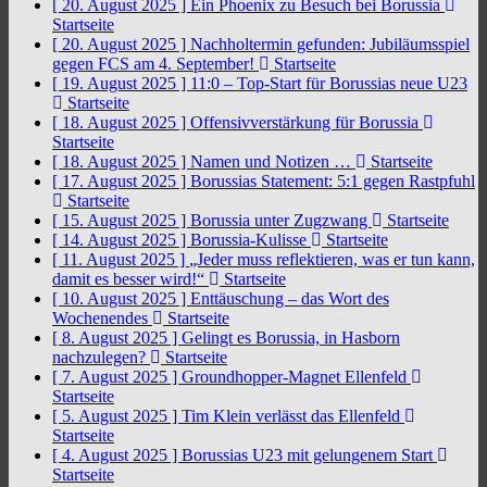
[ 20. August 2025 ]
Ein Phoenix zu Besuch bei Borussia
Startseite
[ 20. August 2025 ]
Nachholtermin gefunden: Jubiläumsspiel
gegen FCS am 4. September!
Startseite
[ 19. August 2025 ]
11:0 – Top-Start für Borussias neue U23
Startseite
[ 18. August 2025 ]
Offensivverstärkung für Borussia
Startseite
[ 18. August 2025 ]
Namen und Notizen …
Startseite
[ 17. August 2025 ]
Borussias Statement: 5:1 gegen Rastpfuhl
Startseite
[ 15. August 2025 ]
Borussia unter Zugzwang
Startseite
[ 14. August 2025 ]
Borussia-Kulisse
Startseite
[ 11. August 2025 ]
„Jeder muss reflektieren, was er tun kann,
damit es besser wird!“
Startseite
[ 10. August 2025 ]
Enttäuschung – das Wort des
Wochenendes
Startseite
[ 8. August 2025 ]
Gelingt es Borussia, in Hasborn
nachzulegen?
Startseite
[ 7. August 2025 ]
Groundhopper-Magnet Ellenfeld
Startseite
[ 5. August 2025 ]
Tim Klein verlässt das Ellenfeld
Startseite
[ 4. August 2025 ]
Borussias U23 mit gelungenem Start
Startseite