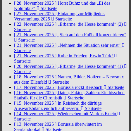
[ 28. November 2025 ]
Horst Buhtz und das „Ei des
Kolumbus“
Startseite
[ 27. November 2025 ]
Einladung zur Mitglieder-
Versammlung 2025
Startseite
[ 22. November 2025 ]
„Erbarme, die Hesse kommen!“ (2)
Startseite
[ 21. November 2025 ]
„Sich auf den Fußball konzentrieren“
Startseite
[ 21. November 2025 ]
„Nehmen die Situation sehr ernst“
Startseite
[ 21. November 2025 ]
Ruhe in Frieden, Erwin Türk!
Startseite
[ 20. November 2025 ]
„Erbarme, die Hesse kommen!“ (1)
Startseite
[ 18. November 2025 ]
Namen, Bilder, Notizen – Newsmix
aus dem Ellenfeld
Startseite
[ 17. November 2025 ]
Borussia rockt Reisbach
Startseite
[ 16. November 2025 ]
Daten, Fakten, Zahlen: Ein bisschen
Statistik für die Chronistik
Startseite
[ 15. November 2025 ]
In Reisbach die dürftige
Auswärtsbilanz endlich aufbessern!
Startseite
[ 14. November 2025 ]
Wiedersehen mit Markus Kneip
Startseite
[ 13. November 2025 ]
Borussia überwintert im
Saarlandpokal
Startseite