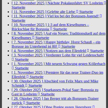
[ 12. November 2025 ]
Nächste Pokalausfahrt: SV Losheim
Startseite
[ 11. November 2025 ]
Gelebte alte Liebe
Startseite
[ 11. November 2025 ]
Viel los bei der Borussen-Jugend!
Startseite
[ 10. November 2025 ]
1:3 auf dem Kieselhumes –
Rückschlag für Borussia
Startseite
[ 8. November 2025 ]
Auf ein Neues: Traditionsduell auf dem
Kieselhumes
Startseite
[ 7. November 2025 ]
Happy birthday, Horst Schauß – ein
Borusse im Unterhemd ist 80!
Startseite
[ 4. November 2025 ]
Notizen aus dem Ellenfeld
Startseite
[ 3. November 2025 ]
Verdienter Lohn für viel Leidenschaft!
Startseite
[ 1. November 2025 ]
Mit neuem Schwung gegen Köllerbach
Startseite
[ 1. November 2025 ]
Premiere für das neue Trainer-Duo im
Ellenfeld
Startseite
[ 30. Oktober 2025 ]
Abschied von Felix Marx und Mike
Schmidt
Startseite
[ 29. Oktober 2025 ]
Sparkassen-Pokal Saar: Borussia zu
Gast in Losheim
Startseite
[ 28. Oktober 2025 ]
Jan Berger tritt als Borussen-Trainer
zurück
Startseite
[ 27. Oktober 2025 ]
Ohne Punkte gegen Jägersburg