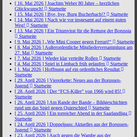
[ 16. Mai 2026 ]
Joachim Weber 80 Jahre – herzlichen
Glückwunsch!
Startseite
[ 15. Mai 2026 ]
Bye, bye, Burg Bucherbach!?
Startseite
[ 14. Mai 2026 ]
Nach wie vor insgesamt auf einem guten
Weg!
Startseite
[ 13. Mai 2026 ]
Ein Triumvirat für die Rettung der Borussia
Startseite
[ 9. Mai 2026 ]
„Wie Mini Cooper gegen Ferrari!“
Startseite
[ 8. Mai 2026 ]
Außerordentliche Mitgliederversammlung am
27. Mai
Startseite
[ 7. Mai 2026 ]
Wieder klar verteilte Rollen
Startseite
[ 4. Mai 2026 ]
Spiel in Limbach früh gelaufen
Startseite
[ 1. Mai 2026 ]
Hoffnung auf ein ordentliches Resultat
Startseite
[ 29. April 2026 ]
Viererkette: Neues aus der Borussen-
Jugend
Startseite
[ 28. April 2026 ]
Der “FCS-Killer” von 1966 wird 85!
Startseite
[ 26. April 2026 ]
Am Rande der Bande – Bildgeschichten
rund um das Spiel gegen Quierschied
Startseite
[ 25. April 2026 ]
Ein torreicher Abend in der Saarlandliga
Startseite
[ 24. April 2026 ]
Doppelpass: Aktuelles aus der Borussen-
Jugend
Startseite
[ 23. April 2026 ]
Auch gegen die Wambe aus der