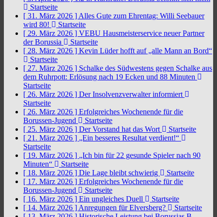
Startseite
[ 31. März 2026 ]
Alles Gute zum Ehrentag: Willi Seebauer
wird 80!
Startseite
[ 29. März 2026 ]
VEBU Hausmeisterservice neuer Partner
der Borussia
Startseite
[ 28. März 2026 ]
Kevin Lüder hofft auf „alle Mann an Bord“
Startseite
[ 27. März 2026 ]
Schalke des Südwestens gegen Schalke aus
dem Ruhrpott: Erlösung nach 19 Ecken und 88 Minuten
Startseite
[ 26. März 2026 ]
Der Insolvenzverwalter informiert
Startseite
[ 26. März 2026 ]
Erfolgreiches Wochenende für die
Borussen-Jugend
Startseite
[ 25. März 2026 ]
Der Vorstand hat das Wort
Startseite
[ 21. März 2026 ]
„Ein besseres Resultat verdient!“
Startseite
[ 19. März 2026 ]
„Ich bin für 22 gesunde Spieler nach 90
Minuten“
Startseite
[ 18. März 2026 ]
Die Lage bleibt schwierig
Startseite
[ 17. März 2026 ]
Erfolgreiches Wochenende für die
Borussen-Jugend
Startseite
[ 16. März 2026 ]
Ein ungleiches Duell
Startseite
[ 14. März 2026 ]
Anregungen für Elversberg?
Startseite
[ 13. März 2026 ]
Historische Leistung bei Borussias B-