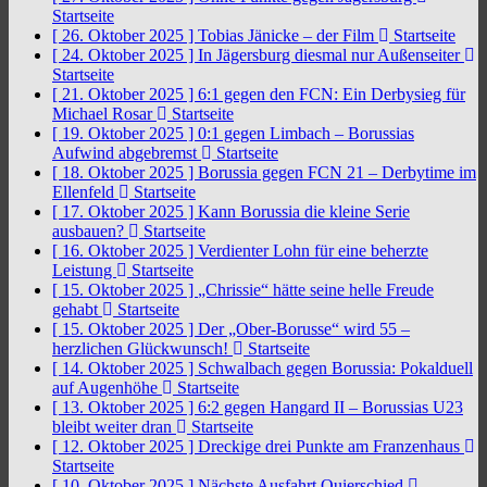
Startseite
[ 26. Oktober 2025 ]
Tobias Jänicke – der Film
Startseite
[ 24. Oktober 2025 ]
In Jägersburg diesmal nur Außenseiter
Startseite
[ 21. Oktober 2025 ]
6:1 gegen den FCN: Ein Derbysieg für
Michael Rosar
Startseite
[ 19. Oktober 2025 ]
0:1 gegen Limbach – Borussias
Aufwind abgebremst
Startseite
[ 18. Oktober 2025 ]
Borussia gegen FCN 21 – Derbytime im
Ellenfeld
Startseite
[ 17. Oktober 2025 ]
Kann Borussia die kleine Serie
ausbauen?
Startseite
[ 16. Oktober 2025 ]
Verdienter Lohn für eine beherzte
Leistung
Startseite
[ 15. Oktober 2025 ]
„Chrissie“ hätte seine helle Freude
gehabt
Startseite
[ 15. Oktober 2025 ]
Der „Ober-Borusse“ wird 55 –
herzlichen Glückwunsch!
Startseite
[ 14. Oktober 2025 ]
Schwalbach gegen Borussia: Pokalduell
auf Augenhöhe
Startseite
[ 13. Oktober 2025 ]
6:2 gegen Hangard II – Borussias U23
bleibt weiter dran
Startseite
[ 12. Oktober 2025 ]
Dreckige drei Punkte am Franzenhaus
Startseite
[ 10. Oktober 2025 ]
Nächste Ausfahrt Quierschied