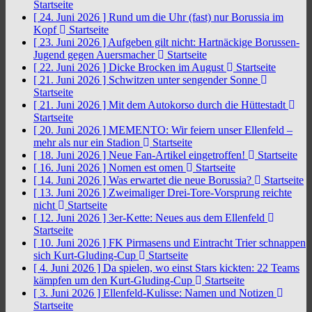
Startseite
[ 24. Juni 2026 ]
Rund um die Uhr (fast) nur Borussia im
Kopf
Startseite
[ 23. Juni 2026 ]
Aufgeben gilt nicht: Hartnäckige Borussen-
Jugend gegen Auersmacher
Startseite
[ 22. Juni 2026 ]
Dicke Brocken im August
Startseite
[ 21. Juni 2026 ]
Schwitzen unter sengender Sonne
Startseite
[ 21. Juni 2026 ]
Mit dem Autokorso durch die Hüttestadt
Startseite
[ 20. Juni 2026 ]
MEMENTO: Wir feiern unser Ellenfeld –
mehr als nur ein Stadion
Startseite
[ 18. Juni 2026 ]
Neue Fan-Artikel eingetroffen!
Startseite
[ 16. Juni 2026 ]
Nomen est omen
Startseite
[ 14. Juni 2026 ]
Was erwartet die neue Borussia?
Startseite
[ 13. Juni 2026 ]
Zweimaliger Drei-Tore-Vorsprung reichte
nicht
Startseite
[ 12. Juni 2026 ]
3er-Kette: Neues aus dem Ellenfeld
Startseite
[ 10. Juni 2026 ]
FK Pirmasens und Eintracht Trier schnappen
sich Kurt-Gluding-Cup
Startseite
[ 4. Juni 2026 ]
Da spielen, wo einst Stars kickten: 22 Teams
kämpfen um den Kurt-Gluding-Cup
Startseite
[ 3. Juni 2026 ]
Ellenfeld-Kulisse: Namen und Notizen
Startseite