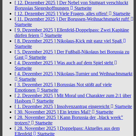
[ 12. Dezember 2025 ]
Der Nebel von Stuttgart verschluckt
Borussias Siegeshoffnungen
Startseite
[ 12. Dezember 2025 ]
Viele Fragen, alles offen!
Startseite
[ 11. Dezember 2025 ]
Der Borussen-Weihnachtsmarkt ruft!
Startseite
[ 9. Dezember 2025 ]
Ellenfeld-Doppelpass: Zwei Kapitäne
dürfen feiern
Startseite
[ 8. Dezember 2025 ]
Nikolaus-Kick mit ganz viel Spaß
Startseite
[ 5. Dezember 2025 ]
Der Fußball-Nikolaus bei Borussia zu
Gast
Startseite
[ 4. Dezember 2025 ]
Was auch auf dem Spiel steht
Startseite
[ 4. Dezember 2025 ]
Nikolaus-Turnier und Weihnachtsmarkt
Startseite
[ 3. Dezember 2025 ]
Borussias Not stößt auf viele
Emotionen
Startseite
[ 2. Dezember 2025 ]
Mit Moral und Charakter zum 2:1 über
Hasborn
Startseite
[ 1. Dezember 2025 ]
Insolvenzantrag eingereicht
Startseite
[ 30. November 2025 ]
Ein letztes Mal?
Startseite
[ 28. November 2025 ]
Kann Borussia der „black week”
trotzen?
Startseite
[ 28. November 2025 ]
Doppelpass: Aktuelles aus dem
Ellenfeld
Startseite