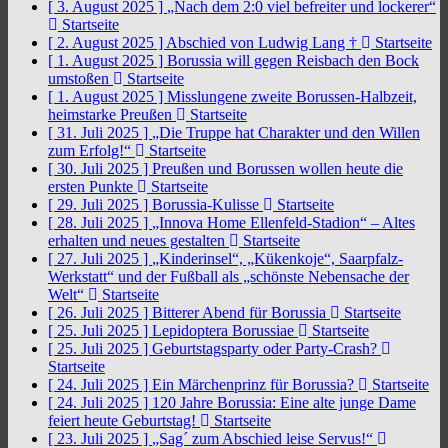
[ 3. August 2025 ]
„Nach dem 2:0 viel befreiter und lockerer“
Startseite
[ 2. August 2025 ]
Abschied von Ludwig Lang †
Startseite
[ 1. August 2025 ]
Borussia will gegen Reisbach den Bock
umstoßen
Startseite
[ 1. August 2025 ]
Misslungene zweite Borussen-Halbzeit,
heimstarke Preußen
Startseite
[ 31. Juli 2025 ]
„Die Truppe hat Charakter und den Willen
zum Erfolg!“
Startseite
[ 30. Juli 2025 ]
Preußen und Borussen wollen heute die
ersten Punkte
Startseite
[ 29. Juli 2025 ]
Borussia-Kulisse
Startseite
[ 28. Juli 2025 ]
„Innova Home Ellenfeld-Stadion“ – Altes
erhalten und neues gestalten
Startseite
[ 27. Juli 2025 ]
„Kinderinsel“, „Kükenkoje“, Saarpfalz-
Werkstatt“ und der Fußball als „schönste Nebensache der
Welt“
Startseite
[ 26. Juli 2025 ]
Bitterer Abend für Borussia
Startseite
[ 25. Juli 2025 ]
Lepidoptera Borussiae
Startseite
[ 25. Juli 2025 ]
Geburtstagsparty oder Party-Crash?
Startseite
[ 24. Juli 2025 ]
Ein Märchenprinz für Borussia?
Startseite
[ 24. Juli 2025 ]
120 Jahre Borussia: Eine alte junge Dame
feiert heute Geburtstag!
Startseite
[ 23. Juli 2025 ]
„Sag´ zum Abschied leise Servus!“