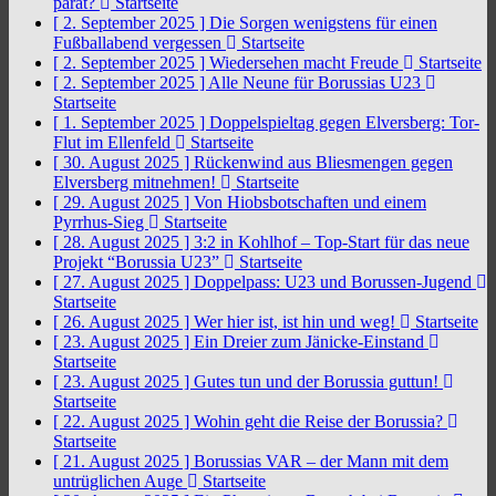
parat?
Startseite
[ 2. September 2025 ]
Die Sorgen wenigstens für einen
Fußballabend vergessen
Startseite
[ 2. September 2025 ]
Wiedersehen macht Freude
Startseite
[ 2. September 2025 ]
Alle Neune für Borussias U23
Startseite
[ 1. September 2025 ]
Doppelspieltag gegen Elversberg: Tor-
Flut im Ellenfeld
Startseite
[ 30. August 2025 ]
Rückenwind aus Bliesmengen gegen
Elversberg mitnehmen!
Startseite
[ 29. August 2025 ]
Von Hiobsbotschaften und einem
Pyrrhus-Sieg
Startseite
[ 28. August 2025 ]
3:2 in Kohlhof – Top-Start für das neue
Projekt “Borussia U23”
Startseite
[ 27. August 2025 ]
Doppelpass: U23 und Borussen-Jugend
Startseite
[ 26. August 2025 ]
Wer hier ist, ist hin und weg!
Startseite
[ 23. August 2025 ]
Ein Dreier zum Jänicke-Einstand
Startseite
[ 23. August 2025 ]
Gutes tun und der Borussia guttun!
Startseite
[ 22. August 2025 ]
Wohin geht die Reise der Borussia?
Startseite
[ 21. August 2025 ]
Borussias VAR – der Mann mit dem
untrüglichen Auge
Startseite