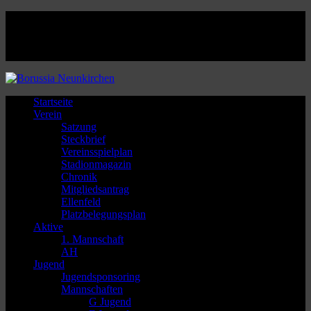
Facebook
Twitter
Instagram
Youtube
Startseite
Verein
Satzung
Steckbrief
Vereinsspielplan
Stadionmagazin
Chronik
Mitgliedsantrag
Ellenfeld
Platzbelegungsplan
Aktive
1. Mannschaft
AH
Jugend
Jugendsponsoring
Mannschaften
G Jugend