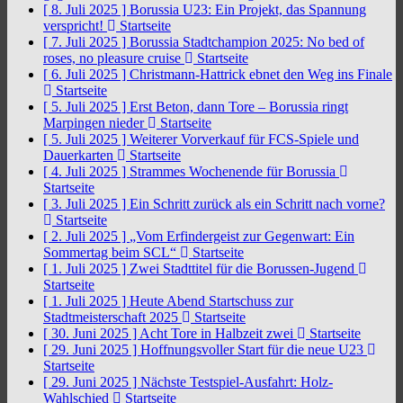
[ 8. Juli 2025 ]
Borussia U23: Ein Projekt, das Spannung
verspricht!
Startseite
[ 7. Juli 2025 ]
Borussia Stadtchampion 2025: No bed of
roses, no pleasure cruise
Startseite
[ 6. Juli 2025 ]
Christmann-Hattrick ebnet den Weg ins Finale
Startseite
[ 5. Juli 2025 ]
Erst Beton, dann Tore – Borussia ringt
Marpingen nieder
Startseite
[ 5. Juli 2025 ]
Weiterer Vorverkauf für FCS-Spiele und
Dauerkarten
Startseite
[ 4. Juli 2025 ]
Strammes Wochenende für Borussia
Startseite
[ 3. Juli 2025 ]
Ein Schritt zurück als ein Schritt nach vorne?
Startseite
[ 2. Juli 2025 ]
„Vom Erfindergeist zur Gegenwart: Ein
Sommertag beim SCL“
Startseite
[ 1. Juli 2025 ]
Zwei Stadttitel für die Borussen-Jugend
Startseite
[ 1. Juli 2025 ]
Heute Abend Startschuss zur
Stadtmeisterschaft 2025
Startseite
[ 30. Juni 2025 ]
Acht Tore in Halbzeit zwei
Startseite
[ 29. Juni 2025 ]
Hoffnungsvoller Start für die neue U23
Startseite
[ 29. Juni 2025 ]
Nächste Testspiel-Ausfahrt: Holz-
Wahlschied
Startseite