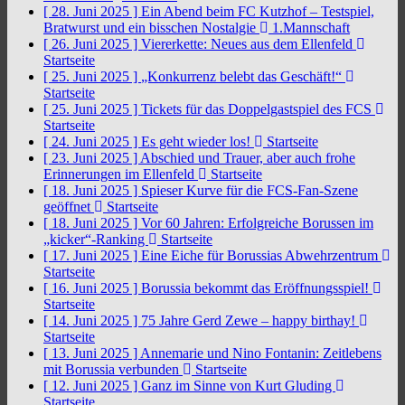
[ 28. Juni 2025 ]
Ein Abend beim FC Kutzhof – Testspiel,
Bratwurst und ein bisschen Nostalgie
1.Mannschaft
[ 26. Juni 2025 ]
Viererkette: Neues aus dem Ellenfeld
Startseite
[ 25. Juni 2025 ]
„Konkurrenz belebt das Geschäft!“
Startseite
[ 25. Juni 2025 ]
Tickets für das Doppelgastspiel des FCS
Startseite
[ 24. Juni 2025 ]
Es geht wieder los!
Startseite
[ 23. Juni 2025 ]
Abschied und Trauer, aber auch frohe
Erinnerungen im Ellenfeld
Startseite
[ 18. Juni 2025 ]
Spieser Kurve für die FCS-Fan-Szene
geöffnet
Startseite
[ 18. Juni 2025 ]
Vor 60 Jahren: Erfolgreiche Borussen im
„kicker“-Ranking
Startseite
[ 17. Juni 2025 ]
Eine Eiche für Borussias Abwehrzentrum
Startseite
[ 16. Juni 2025 ]
Borussia bekommt das Eröffnungsspiel!
Startseite
[ 14. Juni 2025 ]
75 Jahre Gerd Zewe – happy birthay!
Startseite
[ 13. Juni 2025 ]
Annemarie und Nino Fontanin: Zeitlebens
mit Borussia verbunden
Startseite
[ 12. Juni 2025 ]
Ganz im Sinne von Kurt Gluding
Startseite