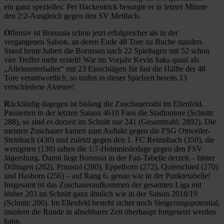
ein ganz spezielles: Per Hackentrick besorgte er in letzter Minute
den 2:2-Ausgleich gegen den SV Mettlach.
O
ffensiv ist Borussia schon jetzt erfolgreicher als in der
vergangenen Saison, an deren Ende 48 Tore zu Buche standen.
Stand heute haben die Borussen nach 22 Spieltagen mit 52 schon
vier Treffer mehr erzielt! War im Vorjahr Kevin Saks quasi als
„Alleinunterhalter“ mit 23 Einschlägen für fast die Hälfte der 48
Tore verantwortlich, so trafen in dieser Spielzeit bereits 13
verschiedene Akteure!
R
ückläufig dagegen ist bislang die Zuschauerzahl im Ellenfeld.
Passierten in der letzten Saison 4610 Fans die Stadiontore (Schnitt:
288), so sind es derzeit im Schnitt nur 241 (Gesamtzahl: 2892). Die
meisten Zuschauer kamen zum Auftakt gegen die FSG Ottweiler-
Steinbach (430) und zuletzt gegen den 1. FC Reimsbach (350), die
wenigsten (130) sahen die 1:7-Heimniederlage gegen den FSV
Jägersburg. Damit liegt Borussia in der Fan-Tabelle derzeit – hinter
Dillingen (282), Primstal (280), Eppelborn (272), Quierschied (270)
und Hasborn (256) – auf Rang 6, genau wie in der Punktetabelle!
Insgesamt ist das Zuschaueraufkommen der gesamten Liga mit
bisher 203 im Schnitt ganz ähnlich wie in der Saison 2018/19
(Schnitt: 200). Im Ellenfeld besteht sicher noch Steigerungspotential,
insofern die Runde in absehbarer Zeit überhaupt fortgesetzt werden
kann.