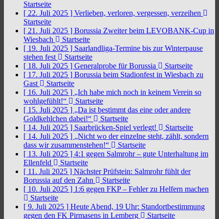
Startseite
[ 22. Juli 2025 ]
Verlieben, verloren, vergessen, verzeihen
Startseite
[ 21. Juli 2025 ]
Borussia Zweiter beim LEVOBANK-Cup in
Wiesbach
Startseite
[ 19. Juli 2025 ]
Saarlandliga-Termine bis zur Winterpause
stehen fest
Startseite
[ 18. Juli 2025 ]
Generalprobe für Borussia
Startseite
[ 17. Juli 2025 ]
Borussia beim Stadionfest in Wiesbach zu
Gast
Startseite
[ 16. Juli 2025 ]
„Ich habe mich noch in keinem Verein so
wohlgefühlt!“
Startseite
[ 15. Juli 2025 ]
„Da ist bestimmt das eine oder andere
Goldkehlchen dabei!“
Startseite
[ 14. Juli 2025 ]
Saarbrücken-Spiel verlegt!
Startseite
[ 14. Juli 2025 ]
„Nicht wo der einzelne steht, zählt, sondern
dass wir zusammenstehen!“
Startseite
[ 13. Juli 2025 ]
4:1 gegen Salmrohr – gute Unterhaltung im
Ellenfeld
Startseite
[ 11. Juli 2025 ]
Nächster Prüfstein: Salmrohr fühlt der
Borussia auf den Zahn
Startseite
[ 10. Juli 2025 ]
1:6 gegen FKP – Fehler zu Helfern machen
Startseite
[ 9. Juli 2025 ]
Heute Abend, 19 Uhr: Standortbestimmung
gegen den FK Pirmasens in Lemberg
Startseite