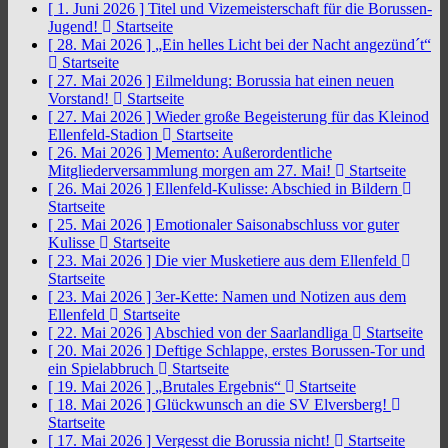
[ 1. Juni 2026 ]
Titel und Vizemeisterschaft für die Borussen-
Jugend!
Startseite
[ 28. Mai 2026 ]
„Ein helles Licht bei der Nacht angezünd´t“
Startseite
[ 27. Mai 2026 ]
Eilmeldung: Borussia hat einen neuen
Vorstand!
Startseite
[ 27. Mai 2026 ]
Wieder große Begeisterung für das Kleinod
Ellenfeld-Stadion
Startseite
[ 26. Mai 2026 ]
Memento: Außerordentliche
Mitgliederversammlung morgen am 27. Mai!
Startseite
[ 26. Mai 2026 ]
Ellenfeld-Kulisse: Abschied in Bildern
Startseite
[ 25. Mai 2026 ]
Emotionaler Saisonabschluss vor guter
Kulisse
Startseite
[ 23. Mai 2026 ]
Die vier Musketiere aus dem Ellenfeld
Startseite
[ 23. Mai 2026 ]
3er-Kette: Namen und Notizen aus dem
Ellenfeld
Startseite
[ 22. Mai 2026 ]
Abschied von der Saarlandliga
Startseite
[ 20. Mai 2026 ]
Deftige Schlappe, erstes Borussen-Tor und
ein Spielabbruch
Startseite
[ 19. Mai 2026 ]
„Brutales Ergebnis“
Startseite
[ 18. Mai 2026 ]
Glückwunsch an die SV Elversberg!
Startseite
[ 17. Mai 2026 ]
Vergesst die Borussia nicht!
Startseite