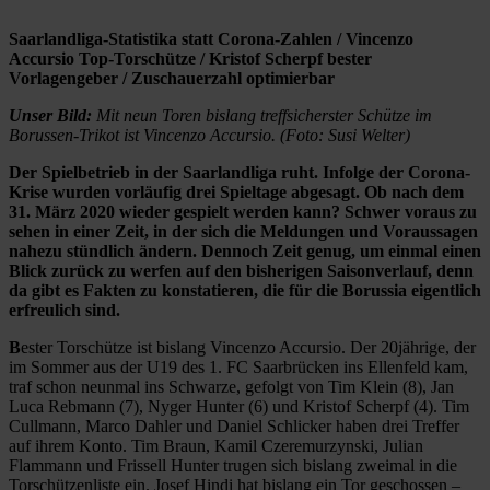
Saarlandliga-Statistika statt Corona-Zahlen / Vincenzo
Accursio Top-Torschütze / Kristof Scherpf bester
Vorlagengeber / Zuschauerzahl optimierbar
Unser Bild:
Mit neun Toren bislang treffsicherster Schütze im
Borussen-Trikot ist Vincenzo Accursio. (Foto: Susi Welter)
Der Spielbetrieb in der Saarlandliga ruht. Infolge der Corona-
Krise wurden vorläufig drei Spieltage abgesagt. Ob nach dem
31. März 2020 wieder gespielt werden kann? Schwer voraus zu
sehen in einer Zeit, in der sich die Meldungen und Voraussagen
nahezu stündlich ändern. Dennoch Zeit genug, um einmal einen
Blick zurück zu werfen auf den bisherigen Saisonverlauf, denn
da gibt es Fakten zu konstatieren, die für die Borussia eigentlich
erfreulich sind.
B
ester Torschütze ist bislang Vincenzo Accursio. Der 20jährige, der
im Sommer aus der U19 des 1. FC Saarbrücken ins Ellenfeld kam,
traf schon neunmal ins Schwarze, gefolgt von Tim Klein (8), Jan
Luca Rebmann (7), Nyger Hunter (6) und Kristof Scherpf (4). Tim
Cullmann, Marco Dahler und Daniel Schlicker haben drei Treffer
auf ihrem Konto. Tim Braun, Kamil Czeremurzynski, Julian
Flammann und Frissell Hunter trugen sich bislang zweimal in die
Torschützenliste ein. Josef Hindi hat bislang ein Tor geschossen –