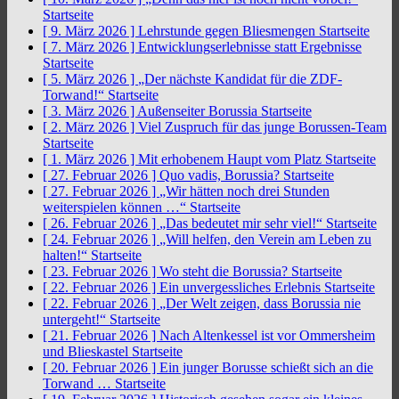
Startseite
[ 9. März 2026 ]
Lehrstunde gegen Bliesmengen
Startseite
[ 7. März 2026 ]
Entwicklungserlebnisse statt Ergebnisse
Startseite
[ 5. März 2026 ]
„Der nächste Kandidat für die ZDF-
Torwand!“
Startseite
[ 3. März 2026 ]
Außenseiter Borussia
Startseite
[ 2. März 2026 ]
Viel Zuspruch für das junge Borussen-Team
Startseite
[ 1. März 2026 ]
Mit erhobenem Haupt vom Platz
Startseite
[ 27. Februar 2026 ]
Quo vadis, Borussia?
Startseite
[ 27. Februar 2026 ]
„Wir hätten noch drei Stunden
weiterspielen können …“
Startseite
[ 26. Februar 2026 ]
„Das bedeutet mir sehr viel!“
Startseite
[ 24. Februar 2026 ]
„Will helfen, den Verein am Leben zu
halten!“
Startseite
[ 23. Februar 2026 ]
Wo steht die Borussia?
Startseite
[ 22. Februar 2026 ]
Ein unvergessliches Erlebnis
Startseite
[ 22. Februar 2026 ]
„Der Welt zeigen, dass Borussia nie
untergeht!“
Startseite
[ 21. Februar 2026 ]
Nach Altenkessel ist vor Ommersheim
und Blieskastel
Startseite
[ 20. Februar 2026 ]
Ein junger Borusse schießt sich an die
Torwand …
Startseite