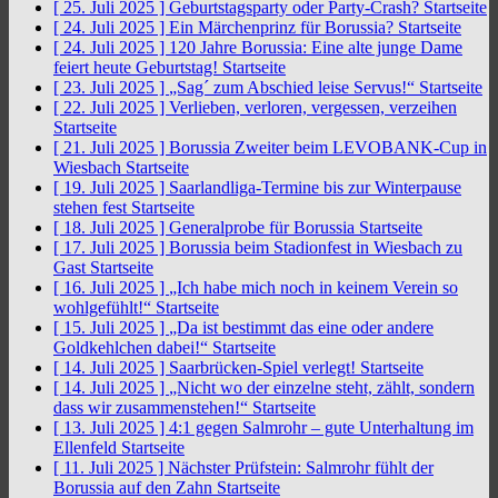
[ 25. Juli 2025 ]
Geburtstagsparty oder Party-Crash?
Startseite
[ 24. Juli 2025 ]
Ein Märchenprinz für Borussia?
Startseite
[ 24. Juli 2025 ]
120 Jahre Borussia: Eine alte junge Dame
feiert heute Geburtstag!
Startseite
[ 23. Juli 2025 ]
„Sag´ zum Abschied leise Servus!“
Startseite
[ 22. Juli 2025 ]
Verlieben, verloren, vergessen, verzeihen
Startseite
[ 21. Juli 2025 ]
Borussia Zweiter beim LEVOBANK-Cup in
Wiesbach
Startseite
[ 19. Juli 2025 ]
Saarlandliga-Termine bis zur Winterpause
stehen fest
Startseite
[ 18. Juli 2025 ]
Generalprobe für Borussia
Startseite
[ 17. Juli 2025 ]
Borussia beim Stadionfest in Wiesbach zu
Gast
Startseite
[ 16. Juli 2025 ]
„Ich habe mich noch in keinem Verein so
wohlgefühlt!“
Startseite
[ 15. Juli 2025 ]
„Da ist bestimmt das eine oder andere
Goldkehlchen dabei!“
Startseite
[ 14. Juli 2025 ]
Saarbrücken-Spiel verlegt!
Startseite
[ 14. Juli 2025 ]
„Nicht wo der einzelne steht, zählt, sondern
dass wir zusammenstehen!“
Startseite
[ 13. Juli 2025 ]
4:1 gegen Salmrohr – gute Unterhaltung im
Ellenfeld
Startseite
[ 11. Juli 2025 ]
Nächster Prüfstein: Salmrohr fühlt der
Borussia auf den Zahn
Startseite