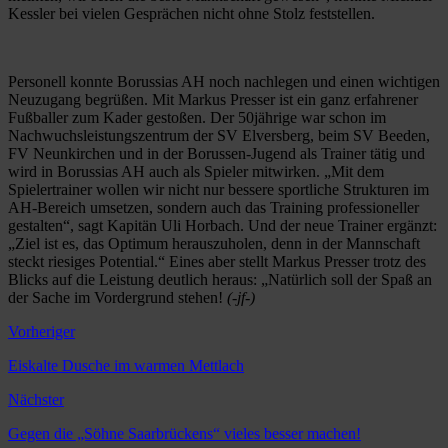
Kessler bei vielen Gesprächen nicht ohne Stolz feststellen.
Personell konnte Borussias AH noch nachlegen und einen wichtigen
Neuzugang begrüßen. Mit Markus Presser ist ein ganz erfahrener
Fußballer zum Kader gestoßen. Der 50jährige war schon im
Nachwuchsleistungszentrum der SV Elversberg, beim SV Beeden,
FV Neunkirchen und in der Borussen-Jugend als Trainer tätig und
wird in Borussias AH auch als Spieler mitwirken. „Mit dem
Spielertrainer wollen wir nicht nur bessere sportliche Strukturen im
AH-Bereich umsetzen, sondern auch das Training professioneller
gestalten“, sagt Kapitän Uli Horbach. Und der neue Trainer ergänzt:
„Ziel ist es, das Optimum herauszuholen, denn in der Mannschaft
steckt riesiges Potential.“ Eines aber stellt Markus Presser trotz des
Blicks auf die Leistung deutlich heraus: „Natürlich soll der Spaß an
der Sache im Vordergrund stehen!
(-jf-)
Vorheriger
Eiskalte Dusche im warmen Mettlach
Nächster
Gegen die „Söhne Saarbrückens“ vieles besser machen!