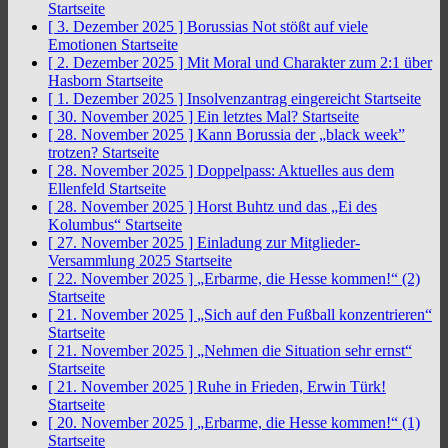
Startseite
[ 3. Dezember 2025 ]
Borussias Not stößt auf viele
Emotionen
Startseite
[ 2. Dezember 2025 ]
Mit Moral und Charakter zum 2:1 über
Hasborn
Startseite
[ 1. Dezember 2025 ]
Insolvenzantrag eingereicht
Startseite
[ 30. November 2025 ]
Ein letztes Mal?
Startseite
[ 28. November 2025 ]
Kann Borussia der „black week”
trotzen?
Startseite
[ 28. November 2025 ]
Doppelpass: Aktuelles aus dem
Ellenfeld
Startseite
[ 28. November 2025 ]
Horst Buhtz und das „Ei des
Kolumbus“
Startseite
[ 27. November 2025 ]
Einladung zur Mitglieder-
Versammlung 2025
Startseite
[ 22. November 2025 ]
„Erbarme, die Hesse kommen!“ (2)
Startseite
[ 21. November 2025 ]
„Sich auf den Fußball konzentrieren“
Startseite
[ 21. November 2025 ]
„Nehmen die Situation sehr ernst“
Startseite
[ 21. November 2025 ]
Ruhe in Frieden, Erwin Türk!
Startseite
[ 20. November 2025 ]
„Erbarme, die Hesse kommen!“ (1)
Startseite