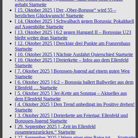
gehabt
Startseite
[ 15. Oktober 2025 ]
Der „Ober-Borusse“ wird 55 –
herzlichen Glückwunsch!
Startseite
[ 14. Oktober 2025 ]
Schwalbach gegen Borussia: Pokalduell
auf Augenhöhe
Startseite
[ 13. Oktober 2025 ]
6:2 gegen Hangard II – Borussias U23
bleibt weiter dran
Startseite
[ 12. Oktober 2025 ]
Dreckige drei Punkte am Franzenhaus
Startseite
[ 10. Oktober 2025 ]
Nächste Ausfahrt Quierschied
Startseite
[ 10. Oktober 2025 ]
Dreierkette – Infos aus dem Ellenfeld
Startseite
[ 7. Oktober 2025 ]
Borussen-Jugend auf einem guten Weg
Startseite
[ 6. Oktober 2025 ]
6:2 – Borussia ballert Ballweiler aus dem
Ellenfeld …
Startseite
[ 5. Oktober 2025 ]
3er-Kette am Sonntag – Aktuelles aus
dem Ellenfeld
Startseite
[ 4. Oktober 2025 ]
Den Trend unbedingt ins Positive drehen!
Startseite
[ 3. Oktober 2025 ]
Dreierkette am Feiertag: Ellenfeld und
Borussen-Jugend
Startseite
[ 29. September 2025 ]
„Zeit im Ellenfeld
zusammenzurücken.“
Startseite
[ 27. September 2025 ]
Wenn einer eine Reise tut …
Startseite