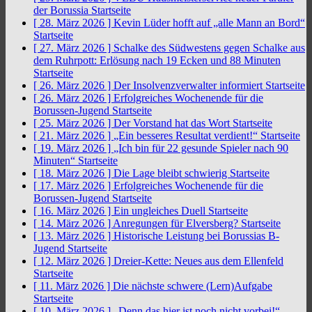
der Borussia
Startseite
[ 28. März 2026 ]
Kevin Lüder hofft auf „alle Mann an Bord“
Startseite
[ 27. März 2026 ]
Schalke des Südwestens gegen Schalke aus
dem Ruhrpott: Erlösung nach 19 Ecken und 88 Minuten
Startseite
[ 26. März 2026 ]
Der Insolvenzverwalter informiert
Startseite
[ 26. März 2026 ]
Erfolgreiches Wochenende für die
Borussen-Jugend
Startseite
[ 25. März 2026 ]
Der Vorstand hat das Wort
Startseite
[ 21. März 2026 ]
„Ein besseres Resultat verdient!“
Startseite
[ 19. März 2026 ]
„Ich bin für 22 gesunde Spieler nach 90
Minuten“
Startseite
[ 18. März 2026 ]
Die Lage bleibt schwierig
Startseite
[ 17. März 2026 ]
Erfolgreiches Wochenende für die
Borussen-Jugend
Startseite
[ 16. März 2026 ]
Ein ungleiches Duell
Startseite
[ 14. März 2026 ]
Anregungen für Elversberg?
Startseite
[ 13. März 2026 ]
Historische Leistung bei Borussias B-
Jugend
Startseite
[ 12. März 2026 ]
Dreier-Kette: Neues aus dem Ellenfeld
Startseite
[ 11. März 2026 ]
Die nächste schwere (Lern)Aufgabe
Startseite
[ 10. März 2026 ]
„Denn das hier ist noch nicht vorbei!“