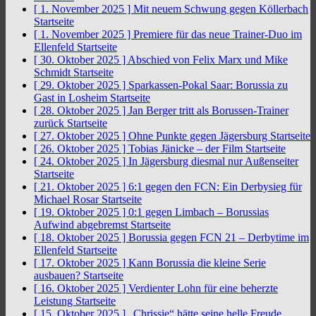
[ 1. November 2025 ]
Mit neuem Schwung gegen Köllerbach
Startseite
[ 1. November 2025 ]
Premiere für das neue Trainer-Duo im
Ellenfeld
Startseite
[ 30. Oktober 2025 ]
Abschied von Felix Marx und Mike
Schmidt
Startseite
[ 29. Oktober 2025 ]
Sparkassen-Pokal Saar: Borussia zu
Gast in Losheim
Startseite
[ 28. Oktober 2025 ]
Jan Berger tritt als Borussen-Trainer
zurück
Startseite
[ 27. Oktober 2025 ]
Ohne Punkte gegen Jägersburg
Startseite
[ 26. Oktober 2025 ]
Tobias Jänicke – der Film
Startseite
[ 24. Oktober 2025 ]
In Jägersburg diesmal nur Außenseiter
Startseite
[ 21. Oktober 2025 ]
6:1 gegen den FCN: Ein Derbysieg für
Michael Rosar
Startseite
[ 19. Oktober 2025 ]
0:1 gegen Limbach – Borussias
Aufwind abgebremst
Startseite
[ 18. Oktober 2025 ]
Borussia gegen FCN 21 – Derbytime im
Ellenfeld
Startseite
[ 17. Oktober 2025 ]
Kann Borussia die kleine Serie
ausbauen?
Startseite
[ 16. Oktober 2025 ]
Verdienter Lohn für eine beherzte
Leistung
Startseite
[ 15. Oktober 2025 ]
„Chrissie“ hätte seine helle Freude