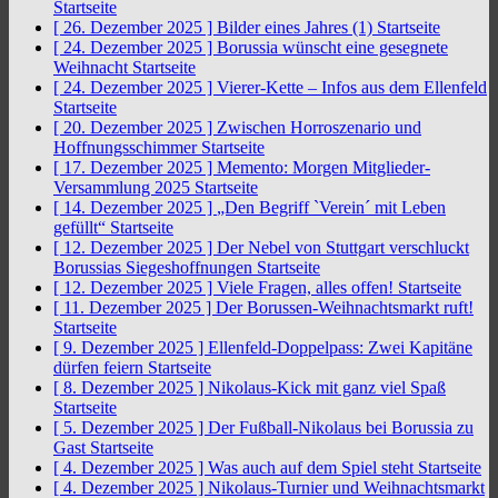
Startseite
[ 26. Dezember 2025 ]
Bilder eines Jahres (1)
Startseite
[ 24. Dezember 2025 ]
Borussia wünscht eine gesegnete
Weihnacht
Startseite
[ 24. Dezember 2025 ]
Vierer-Kette – Infos aus dem Ellenfeld
Startseite
[ 20. Dezember 2025 ]
Zwischen Horroszenario und
Hoffnungsschimmer
Startseite
[ 17. Dezember 2025 ]
Memento: Morgen Mitglieder-
Versammlung 2025
Startseite
[ 14. Dezember 2025 ]
„Den Begriff `Verein´ mit Leben
gefüllt“
Startseite
[ 12. Dezember 2025 ]
Der Nebel von Stuttgart verschluckt
Borussias Siegeshoffnungen
Startseite
[ 12. Dezember 2025 ]
Viele Fragen, alles offen!
Startseite
[ 11. Dezember 2025 ]
Der Borussen-Weihnachtsmarkt ruft!
Startseite
[ 9. Dezember 2025 ]
Ellenfeld-Doppelpass: Zwei Kapitäne
dürfen feiern
Startseite
[ 8. Dezember 2025 ]
Nikolaus-Kick mit ganz viel Spaß
Startseite
[ 5. Dezember 2025 ]
Der Fußball-Nikolaus bei Borussia zu
Gast
Startseite
[ 4. Dezember 2025 ]
Was auch auf dem Spiel steht
Startseite
[ 4. Dezember 2025 ]
Nikolaus-Turnier und Weihnachtsmarkt