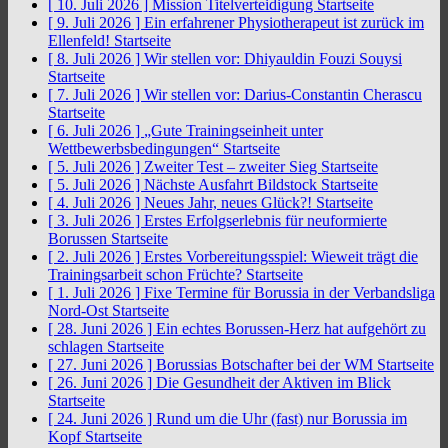
[ 10. Juli 2026 ]
Mission Titelverteidigung
Startseite
[ 9. Juli 2026 ]
Ein erfahrener Physiotherapeut ist zurück im
Ellenfeld!
Startseite
[ 8. Juli 2026 ]
Wir stellen vor: Dhiyauldin Fouzi Souysi
Startseite
[ 7. Juli 2026 ]
Wir stellen vor: Darius-Constantin Cherascu
Startseite
[ 6. Juli 2026 ]
„Gute Trainingseinheit unter
Wettbewerbsbedingungen“
Startseite
[ 5. Juli 2026 ]
Zweiter Test – zweiter Sieg
Startseite
[ 5. Juli 2026 ]
Nächste Ausfahrt Bildstock
Startseite
[ 4. Juli 2026 ]
Neues Jahr, neues Glück?!
Startseite
[ 3. Juli 2026 ]
Erstes Erfolgserlebnis für neuformierte
Borussen
Startseite
[ 2. Juli 2026 ]
Erstes Vorbereitungsspiel: Wieweit trägt die
Trainingsarbeit schon Früchte?
Startseite
[ 1. Juli 2026 ]
Fixe Termine für Borussia in der Verbandsliga
Nord-Ost
Startseite
[ 28. Juni 2026 ]
Ein echtes Borussen-Herz hat aufgehört zu
schlagen
Startseite
[ 27. Juni 2026 ]
Borussias Botschafter bei der WM
Startseite
[ 26. Juni 2026 ]
Die Gesundheit der Aktiven im Blick
Startseite
[ 24. Juni 2026 ]
Rund um die Uhr (fast) nur Borussia im
Kopf
Startseite