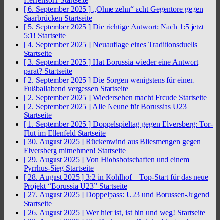
Herrensohr
Startseite
[ 6. September 2025 ]
„Ohne zehn“ acht Gegentore gegen
Saarbrücken
Startseite
[ 5. September 2025 ]
Die richtige Antwort: Nach 1:5 jetzt
5:1!
Startseite
[ 4. September 2025 ]
Neuauflage eines Traditionsduells
Startseite
[ 3. September 2025 ]
Hat Borussia wieder eine Antwort
parat?
Startseite
[ 2. September 2025 ]
Die Sorgen wenigstens für einen
Fußballabend vergessen
Startseite
[ 2. September 2025 ]
Wiedersehen macht Freude
Startseite
[ 2. September 2025 ]
Alle Neune für Borussias U23
Startseite
[ 1. September 2025 ]
Doppelspieltag gegen Elversberg: Tor-
Flut im Ellenfeld
Startseite
[ 30. August 2025 ]
Rückenwind aus Bliesmengen gegen
Elversberg mitnehmen!
Startseite
[ 29. August 2025 ]
Von Hiobsbotschaften und einem
Pyrrhus-Sieg
Startseite
[ 28. August 2025 ]
3:2 in Kohlhof – Top-Start für das neue
Projekt “Borussia U23”
Startseite
[ 27. August 2025 ]
Doppelpass: U23 und Borussen-Jugend
Startseite
[ 26. August 2025 ]
Wer hier ist, ist hin und weg!
Startseite