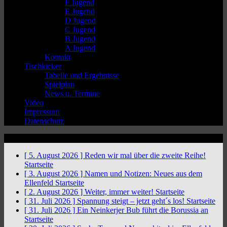
F Jugend
E Jugend
D Jugend
C Jugend
B Jugend
A Jugend
Kontakt
Tischkicker
Tabelle und Ergebnisse
Spielplan
News u. Termine
Video
Impressum
Datenschutz
News Ticker
[ 5. August 2026 ]
Reden wir mal über die zweite Reihe!
Startseite
[ 3. August 2026 ]
Namen und Notizen: Neues aus dem
Ellenfeld
Startseite
[ 2. August 2026 ]
Weiter, immer weiter!
Startseite
[ 31. Juli 2026 ]
Spannung steigt – jetzt geht´s los!
Startseite
[ 31. Juli 2026 ]
Ein Neinkerjer Bub führt die Borussia an
Startseite