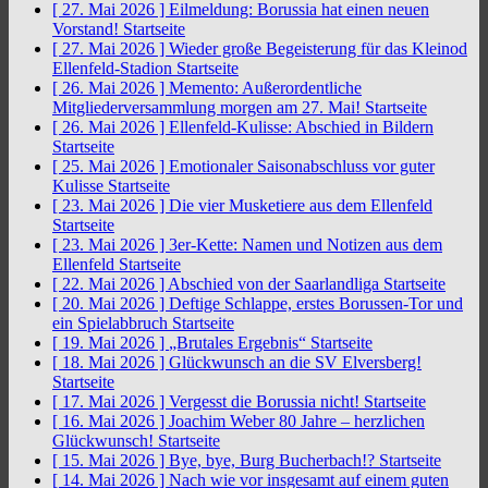
[ 27. Mai 2026 ]
Eilmeldung: Borussia hat einen neuen
Vorstand!
Startseite
[ 27. Mai 2026 ]
Wieder große Begeisterung für das Kleinod
Ellenfeld-Stadion
Startseite
[ 26. Mai 2026 ]
Memento: Außerordentliche
Mitgliederversammlung morgen am 27. Mai!
Startseite
[ 26. Mai 2026 ]
Ellenfeld-Kulisse: Abschied in Bildern
Startseite
[ 25. Mai 2026 ]
Emotionaler Saisonabschluss vor guter
Kulisse
Startseite
[ 23. Mai 2026 ]
Die vier Musketiere aus dem Ellenfeld
Startseite
[ 23. Mai 2026 ]
3er-Kette: Namen und Notizen aus dem
Ellenfeld
Startseite
[ 22. Mai 2026 ]
Abschied von der Saarlandliga
Startseite
[ 20. Mai 2026 ]
Deftige Schlappe, erstes Borussen-Tor und
ein Spielabbruch
Startseite
[ 19. Mai 2026 ]
„Brutales Ergebnis“
Startseite
[ 18. Mai 2026 ]
Glückwunsch an die SV Elversberg!
Startseite
[ 17. Mai 2026 ]
Vergesst die Borussia nicht!
Startseite
[ 16. Mai 2026 ]
Joachim Weber 80 Jahre – herzlichen
Glückwunsch!
Startseite
[ 15. Mai 2026 ]
Bye, bye, Burg Bucherbach!?
Startseite
[ 14. Mai 2026 ]
Nach wie vor insgesamt auf einem guten