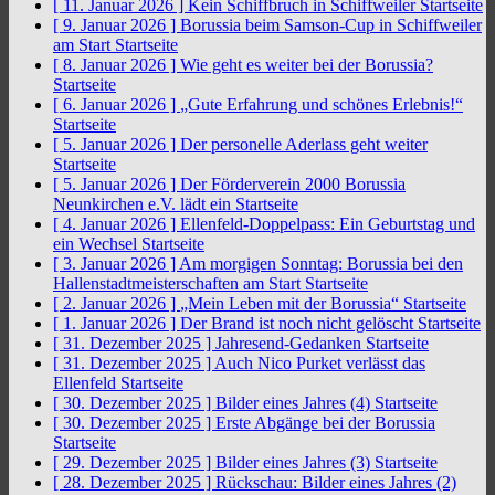
[ 11. Januar 2026 ]
Kein Schiffbruch in Schiffweiler
Startseite
[ 9. Januar 2026 ]
Borussia beim Samson-Cup in Schiffweiler
am Start
Startseite
[ 8. Januar 2026 ]
Wie geht es weiter bei der Borussia?
Startseite
[ 6. Januar 2026 ]
„Gute Erfahrung und schönes Erlebnis!“
Startseite
[ 5. Januar 2026 ]
Der personelle Aderlass geht weiter
Startseite
[ 5. Januar 2026 ]
Der Förderverein 2000 Borussia
Neunkirchen e.V. lädt ein
Startseite
[ 4. Januar 2026 ]
Ellenfeld-Doppelpass: Ein Geburtstag und
ein Wechsel
Startseite
[ 3. Januar 2026 ]
Am morgigen Sonntag: Borussia bei den
Hallenstadtmeisterschaften am Start
Startseite
[ 2. Januar 2026 ]
„Mein Leben mit der Borussia“
Startseite
[ 1. Januar 2026 ]
Der Brand ist noch nicht gelöscht
Startseite
[ 31. Dezember 2025 ]
Jahresend-Gedanken
Startseite
[ 31. Dezember 2025 ]
Auch Nico Purket verlässt das
Ellenfeld
Startseite
[ 30. Dezember 2025 ]
Bilder eines Jahres (4)
Startseite
[ 30. Dezember 2025 ]
Erste Abgänge bei der Borussia
Startseite
[ 29. Dezember 2025 ]
Bilder eines Jahres (3)
Startseite
[ 28. Dezember 2025 ]
Rückschau: Bilder eines Jahres (2)