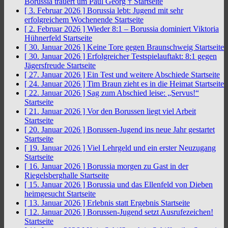
Borussia trauert um Paul Georg †
Startseite
[ 3. Februar 2026 ]
Borussia lebt: Jugend mit sehr
erfolgreichem Wochenende
Startseite
[ 2. Februar 2026 ]
Wieder 8:1 – Borussia dominiert Viktoria
Hühnerfeld
Startseite
[ 30. Januar 2026 ]
Keine Tore gegen Braunschweig
Startseite
[ 30. Januar 2026 ]
Erfolgreicher Testspielauftakt: 8:1 gegen
Jägersfreude
Startseite
[ 27. Januar 2026 ]
Ein Test und weitere Abschiede
Startseite
[ 24. Januar 2026 ]
Tim Braun zieht es in die Heimat
Startseite
[ 22. Januar 2026 ]
Sag zum Abschied leise: „Servus!“
Startseite
[ 21. Januar 2026 ]
Vor den Borussen liegt viel Arbeit
Startseite
[ 20. Januar 2026 ]
Borussen-Jugend ins neue Jahr gestartet
Startseite
[ 19. Januar 2026 ]
Viel Lehrgeld und ein erster Neuzugang
Startseite
[ 16. Januar 2026 ]
Borussia morgen zu Gast in der
Riegelsberghalle
Startseite
[ 15. Januar 2026 ]
Borussia und das Ellenfeld von Dieben
heimgesucht
Startseite
[ 13. Januar 2026 ]
Erlebnis statt Ergebnis
Startseite
[ 12. Januar 2026 ]
Borussen-Jugend setzt Ausrufezeichen!
Startseite