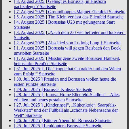
[ 8. August 2025 ]
Gelingt es Borussia, in Hasborn
nachzulegen?
Startseite
[ 7. August 2025 ]
Groundhopper-Magnet Ellenfeld
Startseite
[ 5. August 2025 ]
Tim Klein verlässt das Ellenfeld
Startseite
[ 4. August 2025 ]
Borussias U23 mit gelungenem Start
Startseite
[ 3. August 2025 ]
„Nach dem 2:0 viel befreiter und lockerer“
Startseite
[ 2. August 2025 ]
Abschied von Ludwig Lang †
Startseite
[ 1. August 2025 ]
Borussia will gegen Reisbach den Bock
umstoßen
Startseite
[ 1. August 2025 ]
Misslungene zweite Borussen-Halbzeit,
heimstarke Preußen
Startseite
[ 31. Juli 2025 ]
„Die Truppe hat Charakter und den Willen
zum Erfolg!“
Startseite
[ 30. Juli 2025 ]
Preußen und Borussen wollen heute die
ersten Punkte
Startseite
[ 29. Juli 2025 ]
Borussia-Kulisse
Startseite
[ 28. Juli 2025 ]
„Innova Home Ellenfeld-Stadion“ – Altes
erhalten und neues gestalten
Startseite
[ 27. Juli 2025 ]
„Kinderinsel“, „Kükenkoje“, Saarpfalz-
Werkstatt“ und der Fußball als „schönste Nebensache der
Welt“
Startseite
[ 26. Juli 2025 ]
Bitterer Abend für Borussia
Startseite
[ 25. Juli 2025 ]
Lepidoptera Borussiae
Startseite