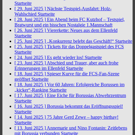
Startseite
[ 29. Juni 2025 ]
Nächste Testspiel-Ausfahrt: Holz-
Wahlschied
Startseite
[ 28. Juni 2025 ]
Ein Abend beim FC Kutzhof – Testspiel,
Bratwurst und ein bisschen Nostalgie
1.Mannschaft
[ 26. Juni 2025 ]
Viererkette: Neues aus dem Ellenfeld
Startseite
[ 25. Juni 2025 ]
„Konkurrenz belebt das Geschäft!“
Startseite
[ 25. Juni 2025 ]
Tickets für das Doppelgastspiel des FCS
Startseite
[ 24. Juni 2025 ]
Es geht wieder los!
Startseite
[ 23. Juni 2025 ]
Abschied und Trauer, aber auch frohe
Erinnerungen im Ellenfeld
Startseite
[ 18. Juni 2025 ]
Spieser Kurve für die FCS-Fan-Szene
geöffnet
Startseite
[ 18. Juni 2025 ]
Vor 60 Jahren: Erfolgreiche Borussen im
„kicker“-Ranking
Startseite
[ 17. Juni 2025 ]
Eine Eiche für Borussias Abwehrzentrum
Startseite
[ 16. Juni 2025 ]
Borussia bekommt das Eröffnungsspiel!
Startseite
[ 14. Juni 2025 ]
75 Jahre Gerd Zewe – happy birthay!
Startseite
[ 13. Juni 2025 ]
Annemarie und Nino Fontanin: Zeitlebens
mit Borussia verbunden
Startseite