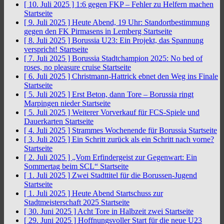
[ 10. Juli 2025 ]
1:6 gegen FKP – Fehler zu Helfern machen
Startseite
[ 9. Juli 2025 ]
Heute Abend, 19 Uhr: Standortbestimmung
gegen den FK Pirmasens in Lemberg
Startseite
[ 8. Juli 2025 ]
Borussia U23: Ein Projekt, das Spannung
verspricht!
Startseite
[ 7. Juli 2025 ]
Borussia Stadtchampion 2025: No bed of
roses, no pleasure cruise
Startseite
[ 6. Juli 2025 ]
Christmann-Hattrick ebnet den Weg ins Finale
Startseite
[ 5. Juli 2025 ]
Erst Beton, dann Tore – Borussia ringt
Marpingen nieder
Startseite
[ 5. Juli 2025 ]
Weiterer Vorverkauf für FCS-Spiele und
Dauerkarten
Startseite
[ 4. Juli 2025 ]
Strammes Wochenende für Borussia
Startseite
[ 3. Juli 2025 ]
Ein Schritt zurück als ein Schritt nach vorne?
Startseite
[ 2. Juli 2025 ]
„Vom Erfindergeist zur Gegenwart: Ein
Sommertag beim SCL“
Startseite
[ 1. Juli 2025 ]
Zwei Stadttitel für die Borussen-Jugend
Startseite
[ 1. Juli 2025 ]
Heute Abend Startschuss zur
Stadtmeisterschaft 2025
Startseite
[ 30. Juni 2025 ]
Acht Tore in Halbzeit zwei
Startseite
[ 29. Juni 2025 ]
Hoffnungsvoller Start für die neue U23