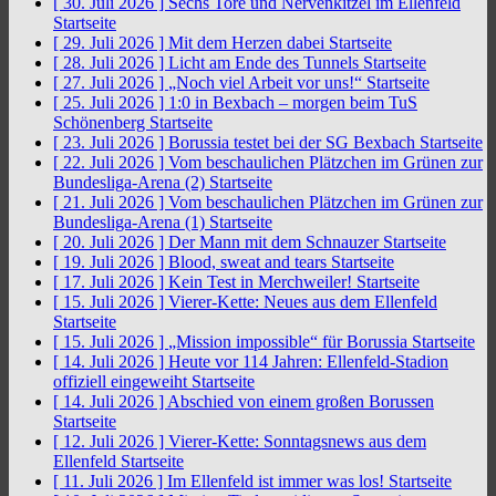
[ 30. Juli 2026 ]
Sechs Tore und Nervenkitzel im Ellenfeld
Startseite
[ 29. Juli 2026 ]
Mit dem Herzen dabei
Startseite
[ 28. Juli 2026 ]
Licht am Ende des Tunnels
Startseite
[ 27. Juli 2026 ]
„Noch viel Arbeit vor uns!“
Startseite
[ 25. Juli 2026 ]
1:0 in Bexbach – morgen beim TuS
Schönenberg
Startseite
[ 23. Juli 2026 ]
Borussia testet bei der SG Bexbach
Startseite
[ 22. Juli 2026 ]
Vom beschaulichen Plätzchen im Grünen zur
Bundesliga-Arena (2)
Startseite
[ 21. Juli 2026 ]
Vom beschaulichen Plätzchen im Grünen zur
Bundesliga-Arena (1)
Startseite
[ 20. Juli 2026 ]
Der Mann mit dem Schnauzer
Startseite
[ 19. Juli 2026 ]
Blood, sweat and tears
Startseite
[ 17. Juli 2026 ]
Kein Test in Merchweiler!
Startseite
[ 15. Juli 2026 ]
Vierer-Kette: Neues aus dem Ellenfeld
Startseite
[ 15. Juli 2026 ]
„Mission impossible“ für Borussia
Startseite
[ 14. Juli 2026 ]
Heute vor 114 Jahren: Ellenfeld-Stadion
offiziell eingeweiht
Startseite
[ 14. Juli 2026 ]
Abschied von einem großen Borussen
Startseite
[ 12. Juli 2026 ]
Vierer-Kette: Sonntagsnews aus dem
Ellenfeld
Startseite
[ 11. Juli 2026 ]
Im Ellenfeld ist immer was los!
Startseite