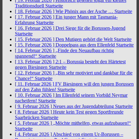
[ 19. Februar 2026 ]
Historisch gesehen sogar ein kleines
Traditionsduell
Startseite
[ 18. Februar 2026 ]
Wie Phönix aus der Asche …
Startseite
[ 17. Februar 2026 ]
Ein junger Mann mit Tasmania-
Erfahrung
Startseite
[ 16. Februar 2026 ]
Drei Siege für die Borussen-Jugend
Startseite
[ 15. Februar 2026 ]
Den Mutigen gehört die Welt
Startseite
[ 15. Februar 2026 ]
Doppelpass aus dem Ellenfeld
Startseite
[ 14. Februar 2026 ]
„Finde den Neuaufbau richtig
spannend!“
Startseite
[ 13. Februar 2026 ]
2:1 – Borussia besteht den Härtetest
gegen Biesingen
Startseite
[ 12. Februar 2026 ]
„Bin sehr motiviert und dankbar für die
Chance!“
Startseite
[ 11. Februar 2026 ]
FV Biesingen will den jungen Borussen
auf den Zahn fühlen!
Startseite
[ 10. Februar 2026 ]
Im Ellenfeld seinem Vorbild Neymar
nacheifern!
Startseite
[ 9. Februar 2026 ]
Neues aus der Jugendabteilung
Startseite
[ 8. Februar 2026 ]
Heute kein Test gegen Sportfreunde
Saarbrücken
Startseite
[ 5. Februar 2026 ]
„Möchte mithelfen, etwas aufzubauen!“
Startseite
[ 4. Februar 2026 ]
Abschied von einem Ur-Borussen –