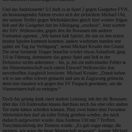
Und das funktionierte! 5:1 hieß es in Spiel 2 gegen Gastgeber FVN,
als herausragender Akteur erwies sich der zielsichere Michael Uhl,
der seinem Treffer gegen Wiebelskirchen gleich fünf weitere folgen
ließ und die Gastgeber fast im Alleingang „erschoss“. Jetzt wartete
der SSV Wellesweiler, gegen den die Borussen mit anderer
Formation agierten. „Wir hatten halt Spieler, die nur zu den ersten
beiden Spielen kommen konnten, andere wiederum standen erst
später am Tag zur Verfügung“, nennt Michael Kessler den Grund.
Die neue formierte Truppe brauchte wieder etwas Anlaufzeit, ging
1:0 in Führung, dominierte das ganze Spiel und ließ in der
Defensive nichts anbrennen – bis, ja ,bis ein individueller Fehler in
der Hintermannschaft nach einem Einwurf Wellesweiler den
unverhofften Ausgleich bescherte. Michael Kessler: „Damit haben
wir es uns selbst schwer gemacht und uns in Zugzwang gebracht,
denn nun mussten wir gegen den SV Furpach gewinnen, um die
Vizemeisterschaft zu erringen.“
Doch das gelang dank einer starken Leistung, mit der die Borussen
über das 3:0-Endresultat hinaus durchaus noch das eine oder andere
Tor mehr hätten schießen können. Platz zwei hinter dem Favoriten
Wiebelskirchen darf als toller Erfolg gesehen werden, der noch
dadurch aufgewertet wurde, dass Andreas Uhl mit 7 Treffern
Torschützenkönig des Turniers wurde. „Es gab sogar einige, die
meinten, wir seien die beste Mannschaft gewesen“, konnte Michael