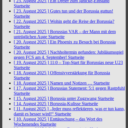
[ 23. August 2025 ]
Ein Dreier zum Jänicke-Einstand
Startseite
[ 23. August 2025 ]
Gutes tun und der Borussia guttun!
Startseite
[ 22. August 2025 ]
Wohin geht die Reise der Borussia?
Startseite
[ 21. August 2025 ]
Borussias VAR – der Mann mit dem
untrüglichen Auge
Startseite
[ 20. August 2025 ]
Ein Phoenix zu Besuch bei Borussia
Startseite
[ 20. August 2025 ]
Nachholtermin gefunden: Jubiläumsspiel
gegen FCS am 4. September!
Startseite
[ 19. August 2025 ]
11:0 – Top-Start für Borussias neue U23
Startseite
[ 18. August 2025 ]
Offensivverstärkung für Borussia
Startseite
[ 18. August 2025 ]
Namen und Notizen …
Startseite
[ 17. August 2025 ]
Borussias Statement: 5:1 gegen Rastpfuhl
Startseite
[ 15. August 2025 ]
Borussia unter Zugzwang
Startseite
[ 14. August 2025 ]
Borussia-Kulisse
Startseite
[ 11. August 2025 ]
„Jeder muss reflektieren, was er tun kann,
damit es besser wird!“
Startseite
[ 10. August 2025 ]
Enttäuschung – das Wort des
Wochenendes
Startseite