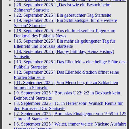
[ 26. September 2025 ]
„Das ist wie ein Besuch beim
Zahnarzt“
Startseite
[ 22. September 2025 ]
Ein gebrauchter Tag
Startseite
[ 19. September 2025 ]
Ein Schlüsselspiel für die weitere
Saison?
Startseite
[ 18. September 2025 ]
Aus eindrucksvollen Tagen zum
Denkmal des Fußballs
News
[ 15. September 2025 ]
Ein mehr als gelungener Tag für
Ellenfeld und Borussia
Startseite
[ 14. September 2025 ]
Happy birthday, Heinz Histing!
Startseite
[ 13. September 2025 ]
Das Ellenfeld – eine heilige Stätte des
Fußballs
Startseite
[ 12. September 2025 ]
Das Ellenfeld-Stadion öffnet seine
Pforten
Startseite
[ 11. September 2025 ]
Von Menschen, die zu Schlachten
bummeln
Startseite
[ 9. September 2025 ]
Borussias U23: 2:2 in Bexbach kein
Beinbruch!
Startseite
[ 8. September 2025 ]
1:1 in Herrensohr: Wunsch-Remis für
den Borussen-Doc
Startseite
[ 7. September 2025 ]
Borussias Finalgegner von 1959 ist 125
Jahre alt!
Startseite
[ 6. September 2025 ]
Weiter, immer weiter: Nächste Ausfahrt