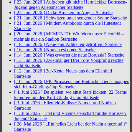
[ 23. Juni 2026 ]
Aufgeben gilt nicht: Hartnäckige Borussen-
Jugend gegen Auersmacher
Startseite
[ 22. Juni 2026 ]
Dicke Brocken im August
Startseite
[ 21. Juni 2026 ]
Schwitzen unter sengender Sonne
Startseite
[ 21. Juni 2026 ]
Mit dem Autokorso durch die Hüttestadt
Startseite
[ 20. Juni 2026 ]
MEMENTO: Wir feiern unser Ellenfeld –
mehr als nur ein Stadion
Startseite
[ 18. Juni 2026 ]
Neue Fan-Artikel eingetroffen!
Startseite
[ 16. Juni 2026 ]
Nomen est omen
Startseite
[ 14. Juni 2026 ]
Was erwartet die neue Borussia?
Startseite
[ 13. Juni 2026 ]
Zweimaliger Drei-Tore-Vorsprung reichte
nicht
Startseite
[ 12. Juni 2026 ]
3er-Kette: Neues aus dem Ellenfeld
Startseite
[ 10. Juni 2026 ]
FK Pirmasens und Eintracht Trier schnappen
sich Kurt-Gluding-Cup
Startseite
[ 4. Juni 2026 ]
Da spielen, wo einst Stars kickten: 22 Teams
kämpfen um den Kurt-Gluding-Cup
Startseite
[ 3. Juni 2026 ]
Ellenfeld-Kulisse: Namen und Notizen
Startseite
[ 1. Juni 2026 ]
Titel und Vizemeisterschaft für die Borussen-
Jugend!
Startseite
[ 28. Mai 2026 ]
„Ein helles Licht bei der Nacht angezünd´t“
Startseite