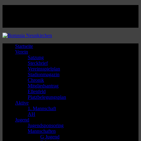
Facebook
Twitter
Instagram
Youtube
Startseite
Verein
Satzung
Steckbrief
Vereinsspielplan
Stadionmagazin
Chronik
Mitgliedsantrag
Ellenfeld
Platzbelegungsplan
Aktive
1. Mannschaft
AH
Jugend
Jugendsponsoring
Mannschaften
G Jugend