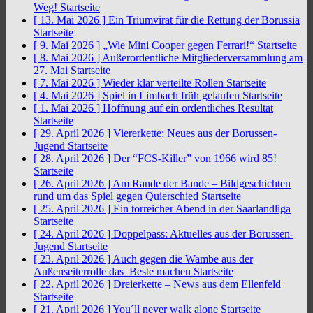
Weg!
Startseite
[ 13. Mai 2026 ]
Ein Triumvirat für die Rettung der Borussia
Startseite
[ 9. Mai 2026 ]
„Wie Mini Cooper gegen Ferrari!“
Startseite
[ 8. Mai 2026 ]
Außerordentliche Mitgliederversammlung am
27. Mai
Startseite
[ 7. Mai 2026 ]
Wieder klar verteilte Rollen
Startseite
[ 4. Mai 2026 ]
Spiel in Limbach früh gelaufen
Startseite
[ 1. Mai 2026 ]
Hoffnung auf ein ordentliches Resultat
Startseite
[ 29. April 2026 ]
Viererkette: Neues aus der Borussen-
Jugend
Startseite
[ 28. April 2026 ]
Der “FCS-Killer” von 1966 wird 85!
Startseite
[ 26. April 2026 ]
Am Rande der Bande – Bildgeschichten
rund um das Spiel gegen Quierschied
Startseite
[ 25. April 2026 ]
Ein torreicher Abend in der Saarlandliga
Startseite
[ 24. April 2026 ]
Doppelpass: Aktuelles aus der Borussen-
Jugend
Startseite
[ 23. April 2026 ]
Auch gegen die Wambe aus der
Außenseiterrolle das Beste machen
Startseite
[ 22. April 2026 ]
Dreierkette – News aus dem Ellenfeld
Startseite
[ 21. April 2026 ]
You´ll never walk alone
Startseite