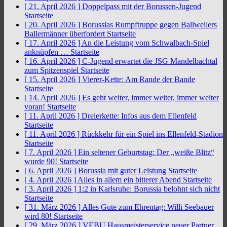
[ 21. April 2026 ]
Doppelpass mit der Borussen-Jugend
Startseite
[ 20. April 2026 ]
Borussias Rumpftruppe gegen Ballweilers
Ballermänner überfordert
Startseite
[ 17. April 2026 ]
An die Leistung vom Schwalbach-Spiel
anknüpfen …
Startseite
[ 16. April 2026 ]
C-Jugend erwartet die JSG Mandelbachtal
zum Spitzenspiel
Startseite
[ 15. April 2026 ]
Vierer-Kette: Am Rande der Bande
Startseite
[ 14. April 2026 ]
Es geht weiter, immer weiter, immer weiter
voran!
Startseite
[ 11. April 2026 ]
Dreierkette: Infos aus dem Ellenfeld
Startseite
[ 11. April 2026 ]
Rückkehr für ein Spiel ins Ellenfeld-Stadion
Startseite
[ 7. April 2026 ]
Ein seltener Geburtstag: Der „weiße Blitz“
wurde 90!
Startseite
[ 6. April 2026 ]
Borussia mit guter Leistung
Startseite
[ 4. April 2026 ]
Alles in allem ein bitterer Abend
Startseite
[ 3. April 2026 ]
1:2 in Karlsruhe: Borussia belohnt sich nicht
Startseite
[ 31. März 2026 ]
Alles Gute zum Ehrentag: Willi Seebauer
wird 80!
Startseite
[ 29. März 2026 ]
VEBU Hausmeisterservice neuer Partner