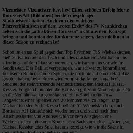
Vizemeister, Vizemeister, hey, hey! Einen schönen Erfolg feierte
Borussias AH (Bild oben) bei den diesjährigen
Stadtmeisterschaften. Auch von den widrigen
Platzverhältnissen auf dem „roten Erde“ des FV Neunkirchen
ließen sich die „attraktiven Borussen“ nicht aus dem Konzept
bringen und konnten der Konkurrenz zeigen, dass mit ihnen in
dieser Saison zu rechnen ist!
Schon im ersten Spiel gegen den Top-Favoriten TuS Wiebelskirchen
hieß es: Karten auf den Tisch und alles raushauen! „Wir haben uns
allerdings auf dem Platz schwergetan, wir kamen uns vor wie im
Sandkasten. Der Ball ist versprungen, war schwer zu kontrollieren.
In unseren Reihen standen Spieler, die noch nie auf einem Hartplatz
gespielt haben, bei anderen wiederum ist das lange, lange her“,
berichtet der stellvertretende Mannschaftskapitän Michael „Kessi“
Kessler. Folglich brauchten die Borussen gut zehn Minuten, um sich
an die Verhältnisse zu gewöhnen und ins Spiel zu finden –
„angesichts einer Spielzeit von 20 Minuten viel zu lange“, sagt
Michael Kessler. So hieß es schnell 2:0 für Wiebelskirchen, doch
Borussias AH kämpfte sich wieder heran und stand nach dem
Anschlusstreffer von Andreas Uhl vor dem Ausgleich, ehe
Wiebelskirchen mit einem Konter „den Sack zumachte“. „Aber“, so
Michael Kessler, „das Spiel hat uns gezeigt, wie wir die Sache in
den nächsten Partien angehen mussten.“