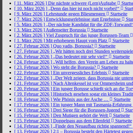
[ 11. März 2026 ]
Die nächste schwere (Lern)Aufgabe
Startse
[ 10. März 2026 ]
„Denn das hier ist noch nicht vorbei!“
Start
[ 9. März 2026 ]
Lehrstunde gegen Bliesmengen
Startseite
[ 7. März 2026 ]
Entwicklungserlebnisse statt Ergebnisse
Star
[ 5. März 2026 ]
„Der nächste Kandidat für die ZDF-Torwand
[ 3. März 2026 ]
Außenseiter Borussia
Startseite
[ 2. März 2026 ]
Viel Zuspruch für das junge Borussen-Team
[ 1. März 2026 ]
Mit erhobenem Haupt vom Platz
Startseite
[ 27. Februar 2026 ]
Quo vadis, Borussia?
Startseite
[ 27. Februar 2026 ]
„Wir hätten noch drei Stunden weiterspi
[ 26. Februar 2026 ]
„Das bedeutet mir sehr viel!“
Startseite
[ 24. Februar 2026 ]
„Will helfen, den Verein am Leben zu hal
[ 23. Februar 2026 ]
Wo steht die Borussia?
Startseite
[ 22. Februar 2026 ]
Ein unvergessliches Erlebnis
Startseite
[ 22. Februar 2026 ]
„Der Welt zeigen, dass Borussia nie unter
[ 21. Februar 2026 ]
Nach Altenkessel ist vor Ommersheim und
[ 20. Februar 2026 ]
Ein junger Borusse schießt sich an die 
[ 19. Februar 2026 ]
Historisch gesehen sogar ein kleines Tradi
[ 18. Februar 2026 ]
Wie Phönix aus der Asche …
Startseite
[ 17. Februar 2026 ]
Ein junger Mann mit Tasmania-Erfahrung
[ 16. Februar 2026 ]
Drei Siege für die Borussen-Jugend
Star
[ 15. Februar 2026 ]
Den Mutigen gehört die Welt
Startseite
[ 15. Februar 2026 ]
Doppelpass aus dem Ellenfeld
Startseite
[ 14. Februar 2026 ]
„Finde den Neuaufbau richtig spannend!“
[ 13. Februar 2026 ]
2:1 – Borussia besteht den Härtetest gege