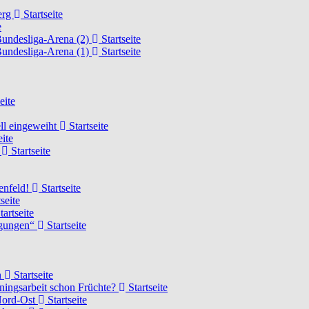
erg
Startseite
e
Bundesliga-Arena (2)
Startseite
Bundesliga-Arena (1)
Startseite
eite
ell eingeweiht
Startseite
eite
d
Startseite
lenfeld!
Startseite
seite
tartseite
ngungen“
Startseite
n
Startseite
ainingsarbeit schon Früchte?
Startseite
 Nord-Ost
Startseite