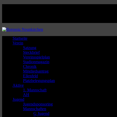
Facebook
Twitter
Instagram
Youtube
Startseite
Verein
Satzung
Steckbrief
Vereinsspielplan
Stadionmagazin
Chronik
Mitgliedsantrag
Ellenfeld
Platzbelegungsplan
Aktive
1. Mannschaft
AH
Jugend
Jugendsponsoring
Mannschaften
G Jugend