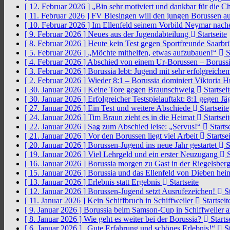
[ 12. Februar 2026 ]
„Bin sehr motiviert und dankbar für die 
[ 11. Februar 2026 ]
FV Biesingen will den jungen Borussen a
[ 10. Februar 2026 ]
Im Ellenfeld seinem Vorbild Neymar nach
[ 9. Februar 2026 ]
Neues aus der Jugendabteilung
Startseite
[ 8. Februar 2026 ]
Heute kein Test gegen Sportfreunde Saarb
[ 5. Februar 2026 ]
„Möchte mithelfen, etwas aufzubauen!“
S
[ 4. Februar 2026 ]
Abschied von einem Ur-Borussen – Borussi
[ 3. Februar 2026 ]
Borussia lebt: Jugend mit sehr erfolgreic
[ 2. Februar 2026 ]
Wieder 8:1 – Borussia dominiert Viktoria 
[ 30. Januar 2026 ]
Keine Tore gegen Braunschweig
Startseit
[ 30. Januar 2026 ]
Erfolgreicher Testspielauftakt: 8:1 gegen J
[ 27. Januar 2026 ]
Ein Test und weitere Abschiede
Startseite
[ 24. Januar 2026 ]
Tim Braun zieht es in die Heimat
Startseit
[ 22. Januar 2026 ]
Sag zum Abschied leise: „Servus!“
Startse
[ 21. Januar 2026 ]
Vor den Borussen liegt viel Arbeit
Startsei
[ 20. Januar 2026 ]
Borussen-Jugend ins neue Jahr gestartet
S
[ 19. Januar 2026 ]
Viel Lehrgeld und ein erster Neuzugang
S
[ 16. Januar 2026 ]
Borussia morgen zu Gast in der Riegelsber
[ 15. Januar 2026 ]
Borussia und das Ellenfeld von Dieben he
[ 13. Januar 2026 ]
Erlebnis statt Ergebnis
Startseite
[ 12. Januar 2026 ]
Borussen-Jugend setzt Ausrufezeichen!
St
[ 11. Januar 2026 ]
Kein Schiffbruch in Schiffweiler
Startseit
[ 9. Januar 2026 ]
Borussia beim Samson-Cup in Schiffweiler 
[ 8. Januar 2026 ]
Wie geht es weiter bei der Borussia?
Starts
[ 6. Januar 2026 ]
„Gute Erfahrung und schönes Erlebnis!“
St