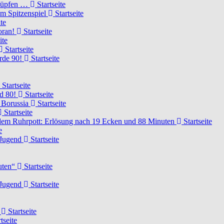
knüpfen …
Startseite
um Spitzenspiel
Startseite
te
voran!
Startseite
ite
Startseite
urde 90!
Startseite
Startseite
rd 80!
Startseite
 Borussia
Startseite
Startseite
dem Ruhrpott: Erlösung nach 19 Ecken und 88 Minuten
Startseite
e
-Jugend
Startseite
nuten“
Startseite
-Jugend
Startseite
d
Startseite
tseite