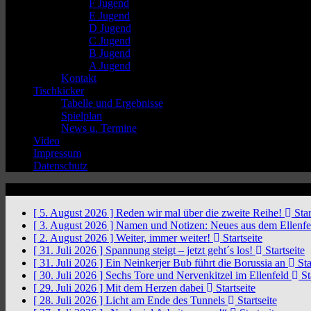
F Jugend
E Jugend
D Jugend
C Jugend
B Jugend
A Jugend
Kontakt
Tischkicker
Tabelle und Ergebnisse
Spielplan
News u. Termine
Video
Impressum
Datenschutz
News Ticker
[ 5. August 2026 ]
Reden wir mal über die zweite Reihe!
Star
[ 3. August 2026 ]
Namen und Notizen: Neues aus dem Ellenf
[ 2. August 2026 ]
Weiter, immer weiter!
Startseite
[ 31. Juli 2026 ]
Spannung steigt – jetzt geht´s los!
Startseite
[ 31. Juli 2026 ]
Ein Neinkerjer Bub führt die Borussia an
Sta
[ 30. Juli 2026 ]
Sechs Tore und Nervenkitzel im Ellenfeld
St
[ 29. Juli 2026 ]
Mit dem Herzen dabei
Startseite
[ 28. Juli 2026 ]
Licht am Ende des Tunnels
Startseite