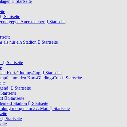
chlagen
Startseite
ite
Startseite
Jugend gegen Auersmacher
Startseite
rtseite
 als nur ein Stadion
Startseite
ht
Startseite
te
 sich Kurt-Gluding-Cup
Startseite
 kämpfen um den Kurt-Gluding-Cup
Startseite
eite
ugend!
Startseite
Startseite
nd!
Startseite
lenfeld-Stadion
Startseite
mmlung morgen am 27. Mai!
Startseite
seite
e
Startseite
eite