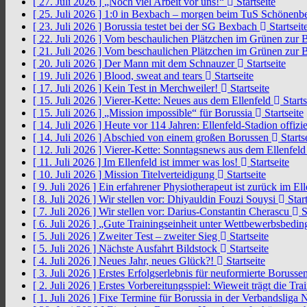
[ 27. Juli 2026 ]
„Noch viel Arbeit vor uns!“
Startseite
[ 25. Juli 2026 ]
1:0 in Bexbach – morgen beim TuS Schönenb
[ 23. Juli 2026 ]
Borussia testet bei der SG Bexbach
Startseit
[ 22. Juli 2026 ]
Vom beschaulichen Plätzchen im Grünen zur 
[ 21. Juli 2026 ]
Vom beschaulichen Plätzchen im Grünen zur 
[ 20. Juli 2026 ]
Der Mann mit dem Schnauzer
Startseite
[ 19. Juli 2026 ]
Blood, sweat and tears
Startseite
[ 17. Juli 2026 ]
Kein Test in Merchweiler!
Startseite
[ 15. Juli 2026 ]
Vierer-Kette: Neues aus dem Ellenfeld
Starts
[ 15. Juli 2026 ]
„Mission impossible“ für Borussia
Startseite
[ 14. Juli 2026 ]
Heute vor 114 Jahren: Ellenfeld-Stadion offizi
[ 14. Juli 2026 ]
Abschied von einem großen Borussen
Starts
[ 12. Juli 2026 ]
Vierer-Kette: Sonntagsnews aus dem Ellenfel
[ 11. Juli 2026 ]
Im Ellenfeld ist immer was los!
Startseite
[ 10. Juli 2026 ]
Mission Titelverteidigung
Startseite
[ 9. Juli 2026 ]
Ein erfahrener Physiotherapeut ist zurück im El
[ 8. Juli 2026 ]
Wir stellen vor: Dhiyauldin Fouzi Souysi
Start
[ 7. Juli 2026 ]
Wir stellen vor: Darius-Constantin Cherascu
S
[ 6. Juli 2026 ]
„Gute Trainingseinheit unter Wettbewerbsbedi
[ 5. Juli 2026 ]
Zweiter Test – zweiter Sieg
Startseite
[ 5. Juli 2026 ]
Nächste Ausfahrt Bildstock
Startseite
[ 4. Juli 2026 ]
Neues Jahr, neues Glück?!
Startseite
[ 3. Juli 2026 ]
Erstes Erfolgserlebnis für neuformierte Borusse
[ 2. Juli 2026 ]
Erstes Vorbereitungsspiel: Wieweit trägt die Tr
[ 1. Juli 2026 ]
Fixe Termine für Borussia in der Verbandsliga