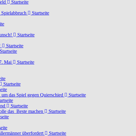
feld
Startseite
n Spielabbruch
Startseite
ite
wunsch!
Startseite
!
Startseite
Startseite
7. Mai
Startseite
ite
Startseite
eite
 um das Spiel gegen Quierschied
Startseite
artseite
gend
Startseite
olle das Beste machen
Startseite
seite
eite
llermänner überfordert
Startseite