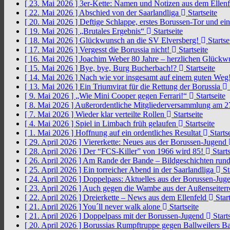
[ 23. Mai 2026 ]
3er-Kette: Namen und Notizen aus dem Ellen
[ 22. Mai 2026 ]
Abschied von der Saarlandliga
Startseite
[ 20. Mai 2026 ]
Deftige Schlappe, erstes Borussen-Tor und ei
[ 19. Mai 2026 ]
„Brutales Ergebnis“
Startseite
[ 18. Mai 2026 ]
Glückwunsch an die SV Elversberg!
Startse
[ 17. Mai 2026 ]
Vergesst die Borussia nicht!
Startseite
[ 16. Mai 2026 ]
Joachim Weber 80 Jahre – herzlichen Glück
[ 15. Mai 2026 ]
Bye, bye, Burg Bucherbach!?
Startseite
[ 14. Mai 2026 ]
Nach wie vor insgesamt auf einem guten Weg
[ 13. Mai 2026 ]
Ein Triumvirat für die Rettung der Borussia
[ 9. Mai 2026 ]
„Wie Mini Cooper gegen Ferrari!“
Startseite
[ 8. Mai 2026 ]
Außerordentliche Mitgliederversammlung am 2
[ 7. Mai 2026 ]
Wieder klar verteilte Rollen
Startseite
[ 4. Mai 2026 ]
Spiel in Limbach früh gelaufen
Startseite
[ 1. Mai 2026 ]
Hoffnung auf ein ordentliches Resultat
Startse
[ 29. April 2026 ]
Viererkette: Neues aus der Borussen-Jugend
[ 28. April 2026 ]
Der “FCS-Killer” von 1966 wird 85!
Starts
[ 26. April 2026 ]
Am Rande der Bande – Bildgeschichten rund
[ 25. April 2026 ]
Ein torreicher Abend in der Saarlandliga
St
[ 24. April 2026 ]
Doppelpass: Aktuelles aus der Borussen-Ju
[ 23. April 2026 ]
Auch gegen die Wambe aus der Außenseiterr
[ 22. April 2026 ]
Dreierkette – News aus dem Ellenfeld
Start
[ 21. April 2026 ]
You´ll never walk alone
Startseite
[ 21. April 2026 ]
Doppelpass mit der Borussen-Jugend
Starts
[ 20. April 2026 ]
Borussias Rumpftruppe gegen Ballweilers Ba