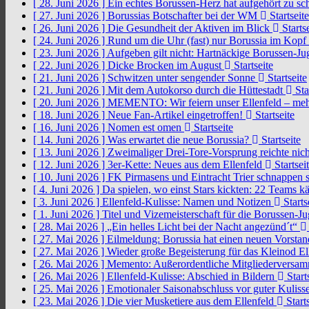
[ 28. Juni 2026 ]
Ein echtes Borussen-Herz hat aufgehört zu s
[ 27. Juni 2026 ]
Borussias Botschafter bei der WM
Startseite
[ 26. Juni 2026 ]
Die Gesundheit der Aktiven im Blick
Startse
[ 24. Juni 2026 ]
Rund um die Uhr (fast) nur Borussia im Kopf
[ 23. Juni 2026 ]
Aufgeben gilt nicht: Hartnäckige Borussen-
[ 22. Juni 2026 ]
Dicke Brocken im August
Startseite
[ 21. Juni 2026 ]
Schwitzen unter sengender Sonne
Startseite
[ 21. Juni 2026 ]
Mit dem Autokorso durch die Hüttestadt
Sta
[ 20. Juni 2026 ]
MEMENTO: Wir feiern unser Ellenfeld – mehr
[ 18. Juni 2026 ]
Neue Fan-Artikel eingetroffen!
Startseite
[ 16. Juni 2026 ]
Nomen est omen
Startseite
[ 14. Juni 2026 ]
Was erwartet die neue Borussia?
Startseite
[ 13. Juni 2026 ]
Zweimaliger Drei-Tore-Vorsprung reichte nic
[ 12. Juni 2026 ]
3er-Kette: Neues aus dem Ellenfeld
Startsei
[ 10. Juni 2026 ]
FK Pirmasens und Eintracht Trier schnappen
[ 4. Juni 2026 ]
Da spielen, wo einst Stars kickten: 22 Teams
[ 3. Juni 2026 ]
Ellenfeld-Kulisse: Namen und Notizen
Starts
[ 1. Juni 2026 ]
Titel und Vizemeisterschaft für die Borussen-J
[ 28. Mai 2026 ]
„Ein helles Licht bei der Nacht angezünd´t“
[ 27. Mai 2026 ]
Eilmeldung: Borussia hat einen neuen Vorsta
[ 27. Mai 2026 ]
Wieder große Begeisterung für das Kleinod El
[ 26. Mai 2026 ]
Memento: Außerordentliche Mitgliederversa
[ 26. Mai 2026 ]
Ellenfeld-Kulisse: Abschied in Bildern
Start
[ 25. Mai 2026 ]
Emotionaler Saisonabschluss vor guter Kuliss
[ 23. Mai 2026 ]
Die vier Musketiere aus dem Ellenfeld
Starts