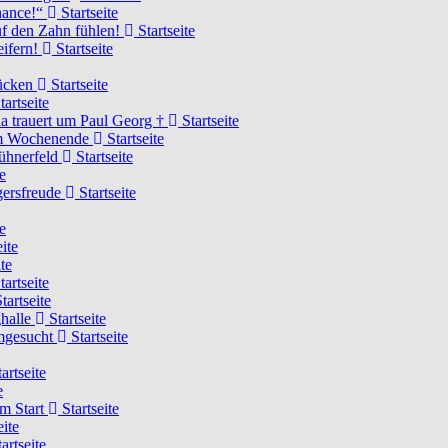
Chance!“
Startseite
uf den Zahn fühlen!
Startseite
eifern!
Startseite
rücken
Startseite
tartseite
a trauert um Paul Georg †
Startseite
hem Wochenende
Startseite
Hühnerfeld
Startseite
e
ägersfreude
Startseite
e
ite
te
tartseite
tartseite
ghalle
Startseite
imgesucht
Startseite
artseite
e
am Start
Startseite
eite
artseite