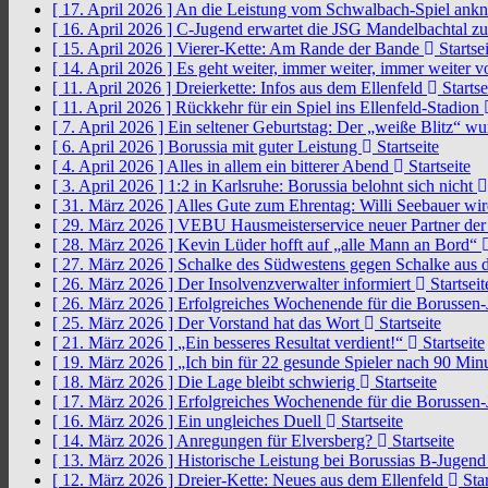
[ 17. April 2026 ]
An die Leistung vom Schwalbach-Spiel an
[ 16. April 2026 ]
C-Jugend erwartet die JSG Mandelbachtal z
[ 15. April 2026 ]
Vierer-Kette: Am Rande der Bande
Startsei
[ 14. April 2026 ]
Es geht weiter, immer weiter, immer weiter 
[ 11. April 2026 ]
Dreierkette: Infos aus dem Ellenfeld
Startse
[ 11. April 2026 ]
Rückkehr für ein Spiel ins Ellenfeld-Stadion
[ 7. April 2026 ]
Ein seltener Geburtstag: Der „weiße Blitz“ w
[ 6. April 2026 ]
Borussia mit guter Leistung
Startseite
[ 4. April 2026 ]
Alles in allem ein bitterer Abend
Startseite
[ 3. April 2026 ]
1:2 in Karlsruhe: Borussia belohnt sich nicht
[ 31. März 2026 ]
Alles Gute zum Ehrentag: Willi Seebauer wi
[ 29. März 2026 ]
VEBU Hausmeisterservice neuer Partner der
[ 28. März 2026 ]
Kevin Lüder hofft auf „alle Mann an Bord“
[ 27. März 2026 ]
Schalke des Südwestens gegen Schalke aus 
[ 26. März 2026 ]
Der Insolvenzverwalter informiert
Startseit
[ 26. März 2026 ]
Erfolgreiches Wochenende für die Borussen
[ 25. März 2026 ]
Der Vorstand hat das Wort
Startseite
[ 21. März 2026 ]
„Ein besseres Resultat verdient!“
Startseite
[ 19. März 2026 ]
„Ich bin für 22 gesunde Spieler nach 90 Mi
[ 18. März 2026 ]
Die Lage bleibt schwierig
Startseite
[ 17. März 2026 ]
Erfolgreiches Wochenende für die Borussen
[ 16. März 2026 ]
Ein ungleiches Duell
Startseite
[ 14. März 2026 ]
Anregungen für Elversberg?
Startseite
[ 13. März 2026 ]
Historische Leistung bei Borussias B-Jugen
[ 12. März 2026 ]
Dreier-Kette: Neues aus dem Ellenfeld
Star