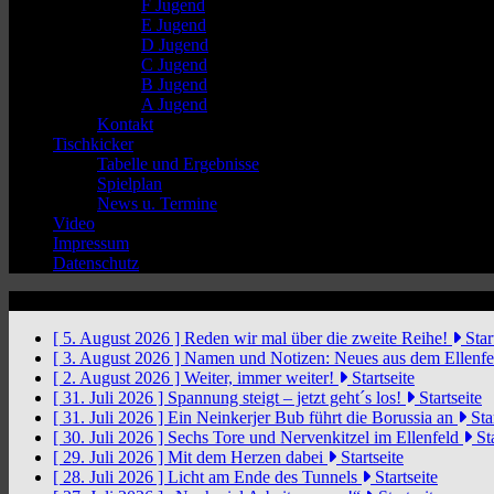
F Jugend
E Jugend
D Jugend
C Jugend
B Jugend
A Jugend
Kontakt
Tischkicker
Tabelle und Ergebnisse
Spielplan
News u. Termine
Video
Impressum
Datenschutz
News Ticker
[ 5. August 2026 ]
Reden wir mal über die zweite Reihe!
Star
[ 3. August 2026 ]
Namen und Notizen: Neues aus dem Ellenf
[ 2. August 2026 ]
Weiter, immer weiter!
Startseite
[ 31. Juli 2026 ]
Spannung steigt – jetzt geht´s los!
Startseite
[ 31. Juli 2026 ]
Ein Neinkerjer Bub führt die Borussia an
Star
[ 30. Juli 2026 ]
Sechs Tore und Nervenkitzel im Ellenfeld
Sta
[ 29. Juli 2026 ]
Mit dem Herzen dabei
Startseite
[ 28. Juli 2026 ]
Licht am Ende des Tunnels
Startseite