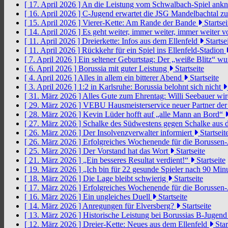
[ 17. April 2026 ]
An die Leistung vom Schwalbach-Spiel an
[ 16. April 2026 ]
C-Jugend erwartet die JSG Mandelbachtal z
[ 15. April 2026 ]
Vierer-Kette: Am Rande der Bande
Startsei
[ 14. April 2026 ]
Es geht weiter, immer weiter, immer weiter 
[ 11. April 2026 ]
Dreierkette: Infos aus dem Ellenfeld
Startse
[ 11. April 2026 ]
Rückkehr für ein Spiel ins Ellenfeld-Stadion
[ 7. April 2026 ]
Ein seltener Geburtstag: Der „weiße Blitz“ w
[ 6. April 2026 ]
Borussia mit guter Leistung
Startseite
[ 4. April 2026 ]
Alles in allem ein bitterer Abend
Startseite
[ 3. April 2026 ]
1:2 in Karlsruhe: Borussia belohnt sich nicht
[ 31. März 2026 ]
Alles Gute zum Ehrentag: Willi Seebauer wi
[ 29. März 2026 ]
VEBU Hausmeisterservice neuer Partner der
[ 28. März 2026 ]
Kevin Lüder hofft auf „alle Mann an Bord“
[ 27. März 2026 ]
Schalke des Südwestens gegen Schalke aus 
[ 26. März 2026 ]
Der Insolvenzverwalter informiert
Startseit
[ 26. März 2026 ]
Erfolgreiches Wochenende für die Borussen
[ 25. März 2026 ]
Der Vorstand hat das Wort
Startseite
[ 21. März 2026 ]
„Ein besseres Resultat verdient!“
Startseite
[ 19. März 2026 ]
„Ich bin für 22 gesunde Spieler nach 90 Mi
[ 18. März 2026 ]
Die Lage bleibt schwierig
Startseite
[ 17. März 2026 ]
Erfolgreiches Wochenende für die Borussen
[ 16. März 2026 ]
Ein ungleiches Duell
Startseite
[ 14. März 2026 ]
Anregungen für Elversberg?
Startseite
[ 13. März 2026 ]
Historische Leistung bei Borussias B-Jugen
[ 12. März 2026 ]
Dreier-Kette: Neues aus dem Ellenfeld
Star