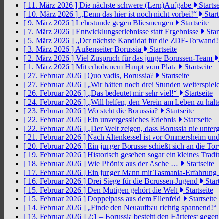
[ 11. März 2026 ]
Die nächste schwere (Lern)Aufgabe
Startse
[ 10. März 2026 ]
„Denn das hier ist noch nicht vorbei!“
Start
[ 9. März 2026 ]
Lehrstunde gegen Bliesmengen
Startseite
[ 7. März 2026 ]
Entwicklungserlebnisse statt Ergebnisse
Star
[ 5. März 2026 ]
„Der nächste Kandidat für die ZDF-Torwand
[ 3. März 2026 ]
Außenseiter Borussia
Startseite
[ 2. März 2026 ]
Viel Zuspruch für das junge Borussen-Team
[ 1. März 2026 ]
Mit erhobenem Haupt vom Platz
Startseite
[ 27. Februar 2026 ]
Quo vadis, Borussia?
Startseite
[ 27. Februar 2026 ]
„Wir hätten noch drei Stunden weiterspi
[ 26. Februar 2026 ]
„Das bedeutet mir sehr viel!“
Startseite
[ 24. Februar 2026 ]
„Will helfen, den Verein am Leben zu hal
[ 23. Februar 2026 ]
Wo steht die Borussia?
Startseite
[ 22. Februar 2026 ]
Ein unvergessliches Erlebnis
Startseite
[ 22. Februar 2026 ]
„Der Welt zeigen, dass Borussia nie unter
[ 21. Februar 2026 ]
Nach Altenkessel ist vor Ommersheim und
[ 20. Februar 2026 ]
Ein junger Borusse schießt sich an die 
[ 19. Februar 2026 ]
Historisch gesehen sogar ein kleines Tradi
[ 18. Februar 2026 ]
Wie Phönix aus der Asche …
Startseite
[ 17. Februar 2026 ]
Ein junger Mann mit Tasmania-Erfahrung
[ 16. Februar 2026 ]
Drei Siege für die Borussen-Jugend
Start
[ 15. Februar 2026 ]
Den Mutigen gehört die Welt
Startseite
[ 15. Februar 2026 ]
Doppelpass aus dem Ellenfeld
Startseite
[ 14. Februar 2026 ]
„Finde den Neuaufbau richtig spannend!“
[ 13. Februar 2026 ]
2:1 – Borussia besteht den Härtetest gege