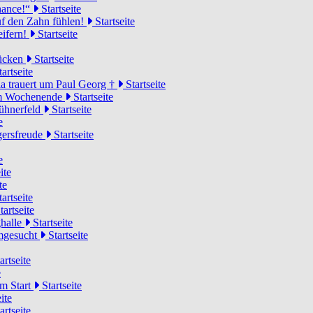
Chance!“
Startseite
uf den Zahn fühlen!
Startseite
eifern!
Startseite
rücken
Startseite
artseite
a trauert um Paul Georg †
Startseite
hem Wochenende
Startseite
Hühnerfeld
Startseite
e
ägersfreude
Startseite
e
ite
te
artseite
tartseite
ghalle
Startseite
imgesucht
Startseite
artseite
e
am Start
Startseite
ite
artseite