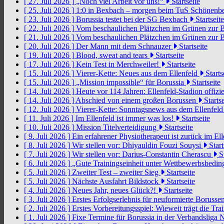
[ 27. Juli 2026 ]
„Noch viel Arbeit vor uns!“
Startseite
[ 25. Juli 2026 ]
1:0 in Bexbach – morgen beim TuS Schönenb
[ 23. Juli 2026 ]
Borussia testet bei der SG Bexbach
Startseite
[ 22. Juli 2026 ]
Vom beschaulichen Plätzchen im Grünen zur 
[ 21. Juli 2026 ]
Vom beschaulichen Plätzchen im Grünen zur 
[ 20. Juli 2026 ]
Der Mann mit dem Schnauzer
Startseite
[ 19. Juli 2026 ]
Blood, sweat and tears
Startseite
[ 17. Juli 2026 ]
Kein Test in Merchweiler!
Startseite
[ 15. Juli 2026 ]
Vierer-Kette: Neues aus dem Ellenfeld
Starts
[ 15. Juli 2026 ]
„Mission impossible“ für Borussia
Startseite
[ 14. Juli 2026 ]
Heute vor 114 Jahren: Ellenfeld-Stadion offizi
[ 14. Juli 2026 ]
Abschied von einem großen Borussen
Startse
[ 12. Juli 2026 ]
Vierer-Kette: Sonntagsnews aus dem Ellenfel
[ 11. Juli 2026 ]
Im Ellenfeld ist immer was los!
Startseite
[ 10. Juli 2026 ]
Mission Titelverteidigung
Startseite
[ 9. Juli 2026 ]
Ein erfahrener Physiotherapeut ist zurück im El
[ 8. Juli 2026 ]
Wir stellen vor: Dhiyauldin Fouzi Souysi
Start
[ 7. Juli 2026 ]
Wir stellen vor: Darius-Constantin Cherascu
St
[ 6. Juli 2026 ]
„Gute Trainingseinheit unter Wettbewerbsbedi
[ 5. Juli 2026 ]
Zweiter Test – zweiter Sieg
Startseite
[ 5. Juli 2026 ]
Nächste Ausfahrt Bildstock
Startseite
[ 4. Juli 2026 ]
Neues Jahr, neues Glück?!
Startseite
[ 3. Juli 2026 ]
Erstes Erfolgserlebnis für neuformierte Borusse
[ 2. Juli 2026 ]
Erstes Vorbereitungsspiel: Wieweit trägt die Tr
[ 1. Juli 2026 ]
Fixe Termine für Borussia in der Verbandsliga