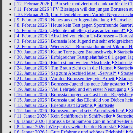
[ 12. Februar 2026 ]
„Bin sehr motiviert und dankbar für die 
[ 11. Februar 2026 ]
FV Biesingen will den jungen Borussen a
[ 10. Februar 2026 ]
Im Ellenfeld seinem Vorbild Neymar nach
[ 9. Februar 2026 ]
Neues aus der Jugendabteilung
Startseite
[ 8. Februar 2026 ]
Heute kein Test gegen Sportfreunde Saarb
[ 5. Februar 2026 ]
„Möchte mithelfen, etwas aufzubauen!“
St
[ 4. Februar 2026 ]
Abschied von einem Ur-Borussen – Borussi
[ 3. Februar 2026 ]
Borussia lebt: Jugend mit sehr erfolgreic
[ 2. Februar 2026 ]
Wieder 8:1 – Borussia dominiert Viktoria 
[ 30. Januar 2026 ]
Keine Tore gegen Braunschweig
Startseit
[ 30. Januar 2026 ]
Erfolgreicher Testspielauftakt: 8:1 gegen J
[ 27. Januar 2026 ]
Ein Test und weitere Abschiede
Startseite
[ 24. Januar 2026 ]
Tim Braun zieht es in die Heimat
Startseit
[ 22. Januar 2026 ]
Sag zum Abschied leise: „Servus!“
Startse
[ 21. Januar 2026 ]
Vor den Borussen liegt viel Arbeit
Startsei
[ 20. Januar 2026 ]
Borussen-Jugend ins neue Jahr gestartet
St
[ 19. Januar 2026 ]
Viel Lehrgeld und ein erster Neuzugang
S
[ 16. Januar 2026 ]
Borussia morgen zu Gast in der Riegelsber
[ 15. Januar 2026 ]
Borussia und das Ellenfeld von Dieben he
[ 13. Januar 2026 ]
Erlebnis statt Ergebnis
Startseite
[ 12. Januar 2026 ]
Borussen-Jugend setzt Ausrufezeichen!
St
[ 11. Januar 2026 ]
Kein Schiffbruch in Schiffweiler
Startseit
[ 9. Januar 2026 ]
Borussia beim Samson-Cup in Schiffweiler 
[ 8. Januar 2026 ]
Wie geht es weiter bei der Borussia?
Startse
[ 6. Januar 2026 ]
„Gute Erfahrung und schönes Erlebnis!“
St