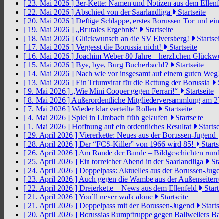
[ 23. Mai 2026 ]
3er-Kette: Namen und Notizen aus dem Ellen
[ 22. Mai 2026 ]
Abschied von der Saarlandliga
Startseite
[ 20. Mai 2026 ]
Deftige Schlappe, erstes Borussen-Tor und ei
[ 19. Mai 2026 ]
„Brutales Ergebnis“
Startseite
[ 18. Mai 2026 ]
Glückwunsch an die SV Elversberg!
Startsei
[ 17. Mai 2026 ]
Vergesst die Borussia nicht!
Startseite
[ 16. Mai 2026 ]
Joachim Weber 80 Jahre – herzlichen Glück
[ 15. Mai 2026 ]
Bye, bye, Burg Bucherbach!?
Startseite
[ 14. Mai 2026 ]
Nach wie vor insgesamt auf einem guten Weg
[ 13. Mai 2026 ]
Ein Triumvirat für die Rettung der Borussia
S
[ 9. Mai 2026 ]
„Wie Mini Cooper gegen Ferrari!“
Startseite
[ 8. Mai 2026 ]
Außerordentliche Mitgliederversammlung am 2
[ 7. Mai 2026 ]
Wieder klar verteilte Rollen
Startseite
[ 4. Mai 2026 ]
Spiel in Limbach früh gelaufen
Startseite
[ 1. Mai 2026 ]
Hoffnung auf ein ordentliches Resultat
Startse
[ 29. April 2026 ]
Viererkette: Neues aus der Borussen-Jugend
[ 28. April 2026 ]
Der “FCS-Killer” von 1966 wird 85!
Starts
[ 26. April 2026 ]
Am Rande der Bande – Bildgeschichten rund
[ 25. April 2026 ]
Ein torreicher Abend in der Saarlandliga
Sta
[ 24. April 2026 ]
Doppelpass: Aktuelles aus der Borussen-Ju
[ 23. April 2026 ]
Auch gegen die Wambe aus der Außenseiterr
[ 22. April 2026 ]
Dreierkette – News aus dem Ellenfeld
Start
[ 21. April 2026 ]
You´ll never walk alone
Startseite
[ 21. April 2026 ]
Doppelpass mit der Borussen-Jugend
Starts
[ 20. April 2026 ]
Borussias Rumpftruppe gegen Ballweilers Ba