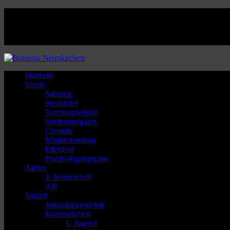
Facebook
Twitter
Instagram
Youtube
Startseite
Verein
Satzung
Steckbrief
Vereinsspielplan
Stadionmagazin
Chronik
Mitgliedsantrag
Ellenfeld
Platzbelegungsplan
Aktive
1. Mannschaft
AH
Jugend
Jugendsponsoring
Mannschaften
G Jugend