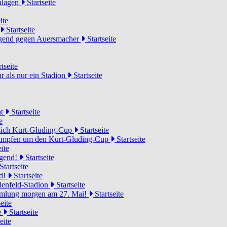
chlagen
Startseite
ite
Startseite
Jugend gegen Auersmacher
Startseite
tseite
 als nur ein Stadion
Startseite
ht
Startseite
e
 sich Kurt-Gluding-Cup
Startseite
 kämpfen um den Kurt-Gluding-Cup
Startseite
ite
ugend!
Startseite
Startseite
nd!
Startseite
lenfeld-Stadion
Startseite
mmlung morgen am 27. Mai!
Startseite
eite
e
Startseite
eite