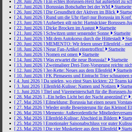
[ 28. Juni 2026 ]
Ein echtes Borussen-Herz hat aufgehört zu s
[ 27. Juni 2026 ]
Borussias Botschafter bei der WM
Startseite
[ 26. Juni 2026 ]
Die Gesundheit der Aktiven im Blick
Startse
[ 24. Juni 2026 ]
Rund um die Uhr (fast) nur Borussia im Kopf
[ 23. Juni 2026 ]
Aufgeben gilt nicht: Hartnäckige Borussen-
[ 22. Juni 2026 ]
Dicke Brocken im August
Startseite
[ 21. Juni 2026 ]
Schwitzen unter sengender Sonne
Startseite
[ 21. Juni 2026 ]
Mit dem Autokorso durch die Hüttestadt
Star
[ 20. Juni 2026 ]
MEMENTO: Wir feiern unser Ellenfeld – mehr
[ 18. Juni 2026 ]
Neue Fan-Artikel eingetroffen!
Startseite
[ 16. Juni 2026 ]
Nomen est omen
Startseite
[ 14. Juni 2026 ]
Was erwartet die neue Borussia?
Startseite
[ 13. Juni 2026 ]
Zweimaliger Drei-Tore-Vorsprung reichte nic
[ 12. Juni 2026 ]
3er-Kette: Neues aus dem Ellenfeld
Startseit
[ 10. Juni 2026 ]
FK Pirmasens und Eintracht Trier schnappen
[ 4. Juni 2026 ]
Da spielen, wo einst Stars kickten: 22 Teams
[ 3. Juni 2026 ]
Ellenfeld-Kulisse: Namen und Notizen
Startse
[ 1. Juni 2026 ]
Titel und Vizemeisterschaft für die Borussen-J
[ 28. Mai 2026 ]
„Ein helles Licht bei der Nacht angezünd´t“
[ 27. Mai 2026 ]
Eilmeldung: Borussia hat einen neuen Vorsta
[ 27. Mai 2026 ]
Wieder große Begeisterung für das Kleinod El
[ 26. Mai 2026 ]
Memento: Außerordentliche Mitgliederversa
[ 26. Mai 2026 ]
Ellenfeld-Kulisse: Abschied in Bildern
Starts
[ 25. Mai 2026 ]
Emotionaler Saisonabschluss vor guter Kuliss
[ 23. Mai 2026 ]
Die vier Musketiere aus dem Ellenfeld
Starts