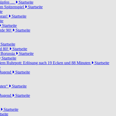
knüpfen …
Startseite
um Spitzenspiel
Startseite
te
voran!
Startseite
ite
Startseite
urde 90!
Startseite
Startseite
rd 80!
Startseite
 Borussia
Startseite
Startseite
dem Ruhrpott: Erlösung nach 19 Ecken und 88 Minuten
Startseite
e
-Jugend
Startseite
nuten“
Startseite
-Jugend
Startseite
d
Startseite
tseite