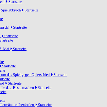
feld
Startseite
n Spielabbruch
Startseite
te
wunsch!
Startseite
!
Startseite
tartseite
7. Mai
Startseite
ite
Startseite
eite
 um das Spiel gegen Quierschied
Startseite
rtseite
gend
Startseite
olle das Beste machen
Startseite
seite
eite
llermänner überfordert
Startseite