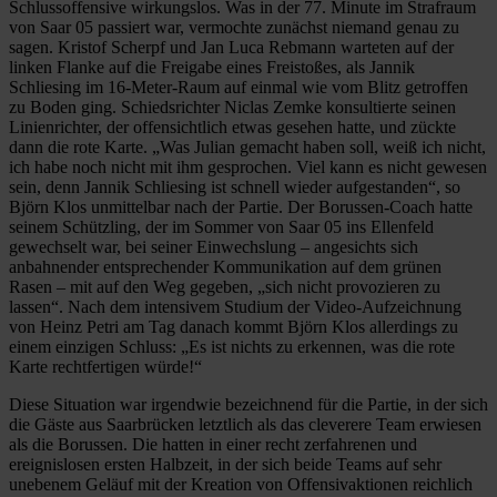
Schlussoffensive wirkungslos. Was in der 77. Minute im Strafraum
von Saar 05 passiert war, vermochte zunächst niemand genau zu
sagen. Kristof Scherpf und Jan Luca Rebmann warteten auf der
linken Flanke auf die Freigabe eines Freistoßes, als Jannik
Schliesing im 16-Meter-Raum auf einmal wie vom Blitz getroffen
zu Boden ging. Schiedsrichter Niclas Zemke konsultierte seinen
Linienrichter, der offensichtlich etwas gesehen hatte, und zückte
dann die rote Karte. „Was Julian gemacht haben soll, weiß ich nicht,
ich habe noch nicht mit ihm gesprochen. Viel kann es nicht gewesen
sein, denn Jannik Schliesing ist schnell wieder aufgestanden“, so
Björn Klos unmittelbar nach der Partie. Der Borussen-Coach hatte
seinem Schützling, der im Sommer von Saar 05 ins Ellenfeld
gewechselt war, bei seiner Einwechslung – angesichts sich
anbahnender entsprechender Kommunikation auf dem grünen
Rasen – mit auf den Weg gegeben, „sich nicht provozieren zu
lassen“. Nach dem intensivem Studium der Video-Aufzeichnung
von Heinz Petri am Tag danach kommt Björn Klos allerdings zu
einem einzigen Schluss: „Es ist nichts zu erkennen, was die rote
Karte rechtfertigen würde!“
Diese Situation war irgendwie bezeichnend für die Partie, in der sich
die Gäste aus Saarbrücken letztlich als das cleverere Team erwiesen
als die Borussen. Die hatten in einer recht zerfahrenen und
ereignislosen ersten Halbzeit, in der sich beide Teams auf sehr
unebenem Geläuf mit der Kreation von Offensivaktionen reichlich