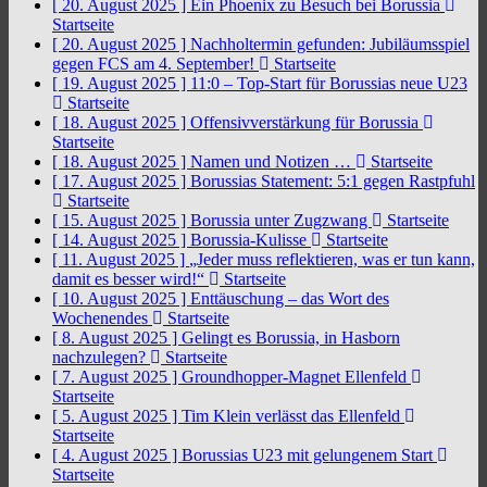
[ 20. August 2025 ]
Ein Phoenix zu Besuch bei Borussia
Startseite
[ 20. August 2025 ]
Nachholtermin gefunden: Jubiläumsspiel
gegen FCS am 4. September!
Startseite
[ 19. August 2025 ]
11:0 – Top-Start für Borussias neue U23
Startseite
[ 18. August 2025 ]
Offensivverstärkung für Borussia
Startseite
[ 18. August 2025 ]
Namen und Notizen …
Startseite
[ 17. August 2025 ]
Borussias Statement: 5:1 gegen Rastpfuhl
Startseite
[ 15. August 2025 ]
Borussia unter Zugzwang
Startseite
[ 14. August 2025 ]
Borussia-Kulisse
Startseite
[ 11. August 2025 ]
„Jeder muss reflektieren, was er tun kann,
damit es besser wird!“
Startseite
[ 10. August 2025 ]
Enttäuschung – das Wort des
Wochenendes
Startseite
[ 8. August 2025 ]
Gelingt es Borussia, in Hasborn
nachzulegen?
Startseite
[ 7. August 2025 ]
Groundhopper-Magnet Ellenfeld
Startseite
[ 5. August 2025 ]
Tim Klein verlässt das Ellenfeld
Startseite
[ 4. August 2025 ]
Borussias U23 mit gelungenem Start
Startseite