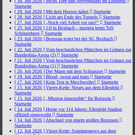
[ 30. Juli 2026 ]
Sechs Tore und Nervenkitzel im Ellenfeld
Startseite
[ 29. Juli 2026 ]
Mit dem Herzen dabei
Startseite
[ 28. Juli 2026 ]
Licht am Ende des Tunnels
Startseite
[ 27. Juli 2026 ]
„Noch viel Arbeit vor uns!“
Startseite
[ 25. Juli 2026 ]
1:0 in Bexbach – morgen beim TuS
Schönenberg
Startseite
[ 23. Juli 2026 ]
Borussia testet bei der SG Bexbach
Startseite
[ 22. Juli 2026 ]
Vom beschaulichen Plätzchen im Grünen zur
Bundesliga-Arena (2)
Startseite
[ 21. Juli 2026 ]
Vom beschaulichen Plätzchen im Grünen zur
Bundesliga-Arena (1)
Startseite
[ 20. Juli 2026 ]
Der Mann mit dem Schnauzer
Startseite
[ 19. Juli 2026 ]
Blood, sweat and tears
Startseite
[ 17. Juli 2026 ]
Kein Test in Merchweiler!
Startseite
[ 15. Juli 2026 ]
Vierer-Kette: Neues aus dem Ellenfeld
Startseite
[ 15. Juli 2026 ]
„Mission impossible“ für Borussia
Startseite
[ 14. Juli 2026 ]
Heute vor 114 Jahren: Ellenfeld-Stadion
offiziell eingeweiht
Startseite
[ 14. Juli 2026 ]
Abschied von einem großen Borussen
Startseite
[ 12. Juli 2026 ]
Vierer-Kette: Sonntagsnews aus dem