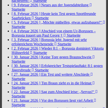
nacheifern!
Startseite
[ 9. Februar 2026 ]
Neues aus der Jugendabteilung
Startseite
[ 8. Februar 2026 ]
Heute kein Test gegen Sportfreunde
Saarbrücken
Startseite
[ 5. Februar 2026 ]
„Möchte mithelfen, etwas aufzubauen!“
Startseite
[ 4. Februar 2026 ]
Abschied von einem Ur-Borussen –
Borussia trauert um Paul Georg †
Startseite
[ 3. Februar 2026 ]
Borussia lebt: Jugend mit sehr
erfolgreichem Wochenende
Startseite
[ 2. Februar 2026 ]
Wieder 8:1 – Borussia dominiert Viktoria
Hühnerfeld
Startseite
[ 30. Januar 2026 ]
Keine Tore gegen Braunschweig
Startseite
[ 30. Januar 2026 ]
Erfolgreicher Testspielauftakt: 8:1 gegen
Jägersfreude
Startseite
[ 27. Januar 2026 ]
Ein Test und weitere Abschiede
Startseite
[ 24. Januar 2026 ]
Tim Braun zieht es in die Heimat
Startseite
[ 22. Januar 2026 ]
Sag zum Abschied leise: „Servus!“
Startseite
[ 21. Januar 2026 ]
Vor den Borussen liegt viel Arbeit
Startseite