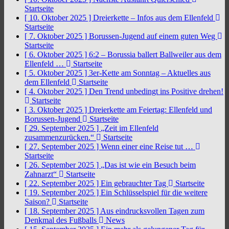
Startseite
[ 10. Oktober 2025 ]
Dreierkette – Infos aus dem Ellenfeld
Startseite
[ 7. Oktober 2025 ]
Borussen-Jugend auf einem guten Weg
Startseite
[ 6. Oktober 2025 ]
6:2 – Borussia ballert Ballweiler aus dem
Ellenfeld …
Startseite
[ 5. Oktober 2025 ]
3er-Kette am Sonntag – Aktuelles aus
dem Ellenfeld
Startseite
[ 4. Oktober 2025 ]
Den Trend unbedingt ins Positive drehen!
Startseite
[ 3. Oktober 2025 ]
Dreierkette am Feiertag: Ellenfeld und
Borussen-Jugend
Startseite
[ 29. September 2025 ]
„Zeit im Ellenfeld
zusammenzurücken.“
Startseite
[ 27. September 2025 ]
Wenn einer eine Reise tut …
Startseite
[ 26. September 2025 ]
„Das ist wie ein Besuch beim
Zahnarzt“
Startseite
[ 22. September 2025 ]
Ein gebrauchter Tag
Startseite
[ 19. September 2025 ]
Ein Schlüsselspiel für die weitere
Saison?
Startseite
[ 18. September 2025 ]
Aus eindrucksvollen Tagen zum
Denkmal des Fußballs
News