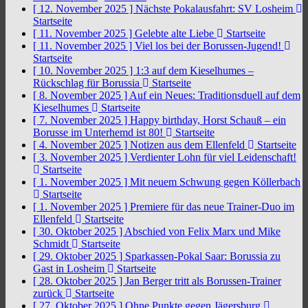
[ 12. November 2025 ]
Nächste Pokalausfahrt: SV Losheim
Startseite
[ 11. November 2025 ]
Gelebte alte Liebe
Startseite
[ 11. November 2025 ]
Viel los bei der Borussen-Jugend!
Startseite
[ 10. November 2025 ]
1:3 auf dem Kieselhumes –
Rückschlag für Borussia
Startseite
[ 8. November 2025 ]
Auf ein Neues: Traditionsduell auf dem
Kieselhumes
Startseite
[ 7. November 2025 ]
Happy birthday, Horst Schauß – ein
Borusse im Unterhemd ist 80!
Startseite
[ 4. November 2025 ]
Notizen aus dem Ellenfeld
Startseite
[ 3. November 2025 ]
Verdienter Lohn für viel Leidenschaft!
Startseite
[ 1. November 2025 ]
Mit neuem Schwung gegen Köllerbach
Startseite
[ 1. November 2025 ]
Premiere für das neue Trainer-Duo im
Ellenfeld
Startseite
[ 30. Oktober 2025 ]
Abschied von Felix Marx und Mike
Schmidt
Startseite
[ 29. Oktober 2025 ]
Sparkassen-Pokal Saar: Borussia zu
Gast in Losheim
Startseite
[ 28. Oktober 2025 ]
Jan Berger tritt als Borussen-Trainer
zurück
Startseite
[ 27. Oktober 2025 ]
Ohne Punkte gegen Jägersburg