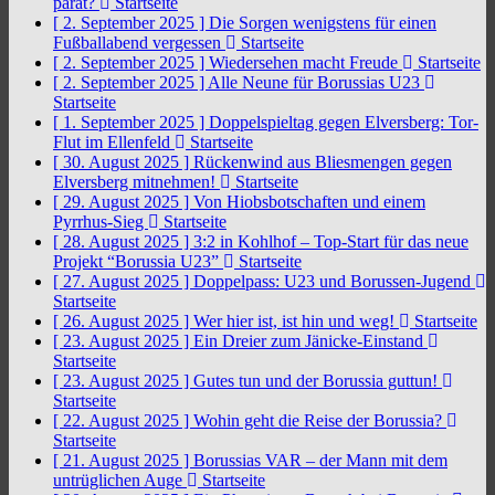
parat?
Startseite
[ 2. September 2025 ]
Die Sorgen wenigstens für einen
Fußballabend vergessen
Startseite
[ 2. September 2025 ]
Wiedersehen macht Freude
Startseite
[ 2. September 2025 ]
Alle Neune für Borussias U23
Startseite
[ 1. September 2025 ]
Doppelspieltag gegen Elversberg: Tor-
Flut im Ellenfeld
Startseite
[ 30. August 2025 ]
Rückenwind aus Bliesmengen gegen
Elversberg mitnehmen!
Startseite
[ 29. August 2025 ]
Von Hiobsbotschaften und einem
Pyrrhus-Sieg
Startseite
[ 28. August 2025 ]
3:2 in Kohlhof – Top-Start für das neue
Projekt “Borussia U23”
Startseite
[ 27. August 2025 ]
Doppelpass: U23 und Borussen-Jugend
Startseite
[ 26. August 2025 ]
Wer hier ist, ist hin und weg!
Startseite
[ 23. August 2025 ]
Ein Dreier zum Jänicke-Einstand
Startseite
[ 23. August 2025 ]
Gutes tun und der Borussia guttun!
Startseite
[ 22. August 2025 ]
Wohin geht die Reise der Borussia?
Startseite
[ 21. August 2025 ]
Borussias VAR – der Mann mit dem
untrüglichen Auge
Startseite