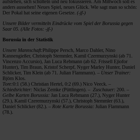
aufstehen, sich schütteln und neu fokussieren. Am Mittwoch soll es
anders aussehen! Neues Spiel, neues Glück. Wie sagt man so schön:
Der Pokal hat seine eigenen Gesetze.
(-jf-)
Unsere Bilder vermitteln Eindrücke vom Spiel der Borussia gegen
Saar 05. (Alle Fotos: -jf-)
Borussia in der Statistik
Unsere Mannschaft:
Philippe Persch, Marco Dahler, Nino
Kannengießer, Christoph Stemmler, Kamil Czermurzynski (ab 71.
Vincenzo Accursio), Jan Luca Rebmann (ab 62. Frissell Ejiofor
Hunter), Tim Braun, Kristof Scherpf, Nyger Marley Hunter, Daniel
Schlicker, Tim Klein (ab 71. Julian Flammann). –
Unser Trainer:
Björn Klos.
Tore:
0:1 (58.) Christian Hertel, 0:2 (69.) Nico Veeck. –
Schiedsrichter:
Niclas Zemke (Püttlingen). –
Zuschauer:
200. –
Gelbe Karten Borussia:
Jan Luca Rebmann (27.), Nyger Hunter
(29.), Kamil Czeremurzynski (57.), Christoph Stemmler (63.),
Daniel Schlicker (82.). –
Rote Karte Borussia:
Julian Flammann
(78.).