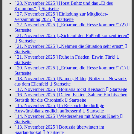
[ 28. November 2025 ]
Horst Buhtz und das „Ei des
Kolumbus“
Startseite
[ 27. November 2025 ]
Einladung zur Mitglieder-
Versammlung 2025
Startseite
[ 22. November 2025 ]
„Erbarme, die Hesse kommen!“ (2)
Startseite
[ 21. November 2025 ]
„Sich auf den Fußball konzentrieren“
Startseite
[ 21. November 2025 ]
„Nehmen die Situation sehr ernst“
Startseite
[ 21. November 2025 ]
Ruhe in Frieden, Erwin Türk!
Startseite
[ 20. November 2025 ]
„Erbarme, die Hesse kommen!“ (1)
Startseite
[ 18. November 2025 ]
Namen, Bilder, Notizen – Newsmix
aus dem Ellenfeld
Startseite
[ 17. November 2025 ]
Borussia rockt Reisbach
Startseite
[ 16. November 2025 ]
Daten, Fakten, Zahlen: Ein bisschen
Statistik für die Chronistik
Startseite
[ 15. November 2025 ]
In Reisbach die dürftige
Auswärtsbilanz endlich aufbessern!
Startseite
[ 14. November 2025 ]
Wiedersehen mit Markus Kneip
Startseite
[ 13. November 2025 ]
Borussia überwintert im
Saarlandpokal
Startseite