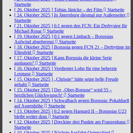
Startseite
[ 26. Oktober 2025 ]
Tobias Jänicke – der Film
Startseite
[ 24. Oktober 2025 ]
In Jägersburg diesmal nur Außenseiter
Startseite
[ 21. Oktober 2025 ]
6:1 gegen den FCN: Ein Derbysieg für
Michael Rosar
Startseite
[ 19. Oktober 2025 ]
0:1 gegen Limbach – Borussias
Aufwind abgebremst
Startseite
[ 18. Oktober 2025 ]
Borussia gegen FCN 21 – Derbytime im
Ellenfeld
Startseite
[ 17. Oktober 2025 ]
Kann Borussia die kleine Serie
ausbauen?
Startseite
[ 16. Oktober 2025 ]
Verdienter Lohn für eine beherzte
Leistung
Startseite
[ 15. Oktober 2025 ]
„Chrissie“ hätte seine helle Freude
gehabt
Startseite
[ 15. Oktober 2025 ]
Der „Ober-Borusse“ wird 55 –
herzlichen Glückwunsch!
Startseite
[ 14. Oktober 2025 ]
Schwalbach gegen Borussia: Pokalduell
auf Augenhöhe
Startseite
[ 13. Oktober 2025 ]
6:2 gegen Hangard II – Borussias U23
bleibt weiter dran
Startseite
[ 12. Oktober 2025 ]
Dreckige drei Punkte am Franzenhaus
Startseite
[ 10. Oktober 2025 ]
Nächste Ausfahrt Quierschied