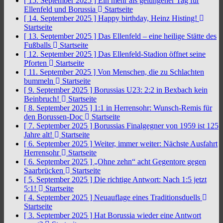
[ 15. September 2025 ]
Ein mehr als gelungener Tag für
Ellenfeld und Borussia
Startseite
[ 14. September 2025 ]
Happy birthday, Heinz Histing!
Startseite
[ 13. September 2025 ]
Das Ellenfeld – eine heilige Stätte des
Fußballs
Startseite
[ 12. September 2025 ]
Das Ellenfeld-Stadion öffnet seine
Pforten
Startseite
[ 11. September 2025 ]
Von Menschen, die zu Schlachten
bummeln
Startseite
[ 9. September 2025 ]
Borussias U23: 2:2 in Bexbach kein
Beinbruch!
Startseite
[ 8. September 2025 ]
1:1 in Herrensohr: Wunsch-Remis für
den Borussen-Doc
Startseite
[ 7. September 2025 ]
Borussias Finalgegner von 1959 ist 125
Jahre alt!
Startseite
[ 6. September 2025 ]
Weiter, immer weiter: Nächste Ausfahrt
Herrensohr
Startseite
[ 6. September 2025 ]
„Ohne zehn“ acht Gegentore gegen
Saarbrücken
Startseite
[ 5. September 2025 ]
Die richtige Antwort: Nach 1:5 jetzt
5:1!
Startseite
[ 4. September 2025 ]
Neuauflage eines Traditionsduells
Startseite
[ 3. September 2025 ]
Hat Borussia wieder eine Antwort