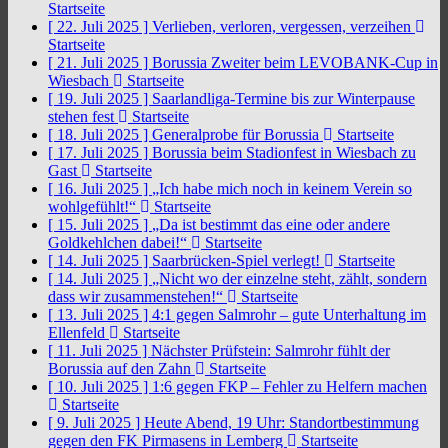
Startseite
[ 22. Juli 2025 ]
Verlieben, verloren, vergessen, verzeihen
Startseite
[ 21. Juli 2025 ]
Borussia Zweiter beim LEVOBANK-Cup in
Wiesbach
Startseite
[ 19. Juli 2025 ]
Saarlandliga-Termine bis zur Winterpause
stehen fest
Startseite
[ 18. Juli 2025 ]
Generalprobe für Borussia
Startseite
[ 17. Juli 2025 ]
Borussia beim Stadionfest in Wiesbach zu
Gast
Startseite
[ 16. Juli 2025 ]
„Ich habe mich noch in keinem Verein so
wohlgefühlt!“
Startseite
[ 15. Juli 2025 ]
„Da ist bestimmt das eine oder andere
Goldkehlchen dabei!“
Startseite
[ 14. Juli 2025 ]
Saarbrücken-Spiel verlegt!
Startseite
[ 14. Juli 2025 ]
„Nicht wo der einzelne steht, zählt, sondern
dass wir zusammenstehen!“
Startseite
[ 13. Juli 2025 ]
4:1 gegen Salmrohr – gute Unterhaltung im
Ellenfeld
Startseite
[ 11. Juli 2025 ]
Nächster Prüfstein: Salmrohr fühlt der
Borussia auf den Zahn
Startseite
[ 10. Juli 2025 ]
1:6 gegen FKP – Fehler zu Helfern machen
Startseite
[ 9. Juli 2025 ]
Heute Abend, 19 Uhr: Standortbestimmung
gegen den FK Pirmasens in Lemberg
Startseite