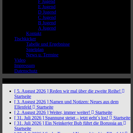
F Jugend
E Jugend
D Jugend
C Jugend
B Jugend
A Jugend
Kontakt
Tischkicker
Tabelle und Ergebnisse
Spielplan
News u. Termine
Video
Impressum
Datenschutz
News Ticker
[ 5. August 2026 ]
Reden wir mal über die zweite Reihe!
Startseite
[ 3. August 2026 ]
Namen und Notizen: Neues aus dem
Ellenfeld
Startseite
[ 2. August 2026 ]
Weiter, immer weiter!
Startseite
[ 31. Juli 2026 ]
Spannung steigt – jetzt geht´s los!
Startseite
[ 31. Juli 2026 ]
Ein Neinkerjer Bub führt die Borussia an
Startseite