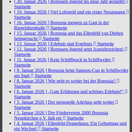
[ 20. Januar 2026 ]
Borussen-Jugend ins neue Jahr gestartet
Startseite
[ 19. Januar 2026 ]
Viel Lehrgeld und ein erster Neuzugang
Startseite
[ 16. Januar 2026 ]
Borussia morgen zu Gast in der
Riegelsberghalle
Startseite
[ 15. Januar 2026 ]
Borussia und das Ellenfeld von Dieben
heimgesucht
Startseite
[ 13. Januar 2026 ]
Erlebnis statt Ergebnis
Startseite
[ 12. Januar 2026 ]
Borussen-Jugend setzt Ausrufezeichen!
Startseite
[ 11. Januar 2026 ]
Kein Schiffbruch in Schiffweiler
Startseite
[ 9. Januar 2026 ]
Borussia beim Samson-Cup in Schiffweiler
am Start
Startseite
[ 8. Januar 2026 ]
Wie geht es weiter bei der Borussia?
Startseite
[ 6. Januar 2026 ]
„Gute Erfahrung und schönes Erlebnis!“
Startseite
[ 5. Januar 2026 ]
Der personelle Aderlass geht weiter
Startseite
[ 5. Januar 2026 ]
Der Förderverein 2000 Borussia
Neunkirchen e.V. lädt ein
Startseite
[ 4. Januar 2026 ]
Ellenfeld-Doppelpass: Ein Geburtstag und
ein Wechsel
Startseite