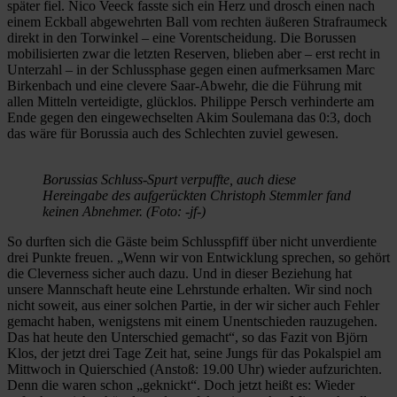
später fiel. Nico Veeck fasste sich ein Herz und drosch einen nach
einem Eckball abgewehrten Ball vom rechten äußeren Strafraumeck
direkt in den Torwinkel – eine Vorentscheidung. Die Borussen
mobilisierten zwar die letzten Reserven, blieben aber – erst recht in
Unterzahl – in der Schlussphase gegen einen aufmerksamen Marc
Birkenbach und eine clevere Saar-Abwehr, die die Führung mit
allen Mitteln verteidigte, glücklos. Philippe Persch verhinderte am
Ende gegen den eingewechselten Akim Soulemana das 0:3, doch
das wäre für Borussia auch des Schlechten zuviel gewesen.
Borussias Schluss-Spurt verpuffte, auch diese
Hereingabe des aufgerückten Christoph Stemmler fand
keinen Abnehmer. (Foto: -jf-)
So durften sich die Gäste beim Schlusspfiff über nicht unverdiente
drei Punkte freuen. „Wenn wir von Entwicklung sprechen, so gehört
die Cleverness sicher auch dazu. Und in dieser Beziehung hat
unsere Mannschaft heute eine Lehrstunde erhalten. Wir sind noch
nicht soweit, aus einer solchen Partie, in der wir sicher auch Fehler
gemacht haben, wenigstens mit einem Unentschieden rauzugehen.
Das hat heute den Unterschied gemacht“, so das Fazit von Björn
Klos, der jetzt drei Tage Zeit hat, seine Jungs für das Pokalspiel am
Mittwoch in Quierschied (Anstoß: 19.00 Uhr) wieder aufzurichten.
Denn die waren schon „geknickt“. Doch jetzt heißt es: Wieder