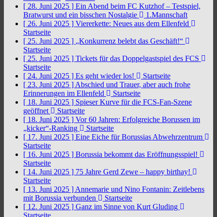
[ 28. Juni 2025 ]
Ein Abend beim FC Kutzhof – Testspiel,
Bratwurst und ein bisschen Nostalgie
1.Mannschaft
[ 26. Juni 2025 ]
Viererkette: Neues aus dem Ellenfeld
Startseite
[ 25. Juni 2025 ]
„Konkurrenz belebt das Geschäft!“
Startseite
[ 25. Juni 2025 ]
Tickets für das Doppelgastspiel des FCS
Startseite
[ 24. Juni 2025 ]
Es geht wieder los!
Startseite
[ 23. Juni 2025 ]
Abschied und Trauer, aber auch frohe
Erinnerungen im Ellenfeld
Startseite
[ 18. Juni 2025 ]
Spieser Kurve für die FCS-Fan-Szene
geöffnet
Startseite
[ 18. Juni 2025 ]
Vor 60 Jahren: Erfolgreiche Borussen im
„kicker“-Ranking
Startseite
[ 17. Juni 2025 ]
Eine Eiche für Borussias Abwehrzentrum
Startseite
[ 16. Juni 2025 ]
Borussia bekommt das Eröffnungsspiel!
Startseite
[ 14. Juni 2025 ]
75 Jahre Gerd Zewe – happy birthay!
Startseite
[ 13. Juni 2025 ]
Annemarie und Nino Fontanin: Zeitlebens
mit Borussia verbunden
Startseite
[ 12. Juni 2025 ]
Ganz im Sinne von Kurt Gluding
Startseite