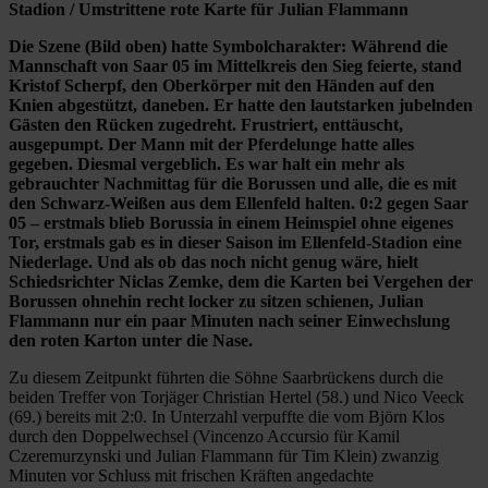
Stadion / Umstrittene rote Karte für Julian Flammann
Die Szene (Bild oben) hatte Symbolcharakter: Während die
Mannschaft von Saar 05 im Mittelkreis den Sieg feierte, stand
Kristof Scherpf, den Oberkörper mit den Händen auf den
Knien abgestützt, daneben. Er hatte den lautstarken jubelnden
Gästen den Rücken zugedreht. Frustriert, enttäuscht,
ausgepumpt. Der Mann mit der Pferdelunge hatte alles
gegeben. Diesmal vergeblich. Es war halt ein mehr als
gebrauchter Nachmittag für die Borussen und alle, die es mit
den Schwarz-Weißen aus dem Ellenfeld halten. 0:2 gegen Saar
05 – erstmals blieb Borussia in einem Heimspiel ohne eigenes
Tor, erstmals gab es in dieser Saison im Ellenfeld-Stadion eine
Niederlage. Und als ob das noch nicht genug wäre, hielt
Schiedsrichter Niclas Zemke, dem die Karten bei Vergehen der
Borussen ohnehin recht locker zu sitzen schienen, Julian
Flammann nur ein paar Minuten nach seiner Einwechslung
den roten Karton unter die Nase.
Zu diesem Zeitpunkt führten die Söhne Saarbrückens durch die
beiden Treffer von Torjäger Christian Hertel (58.) und Nico Veeck
(69.) bereits mit 2:0. In Unterzahl verpuffte die vom Björn Klos
durch den Doppelwechsel (Vincenzo Accursio für Kamil
Czeremurzynski und Julian Flammann für Tim Klein) zwanzig
Minuten vor Schluss mit frischen Kräften angedachte