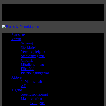
Facebook
Twitter
Instagram
Youtube
Startseite
Verein
Satzung
Steckbrief
Vereinsspielplan
Stadionmagazin
Chronik
Mitgliedsantrag
Ellenfeld
Platzbelegungsplan
Aktive
1. Mannschaft
AH
Jugend
Jugendsponsoring
Mannschaften
G Jugend