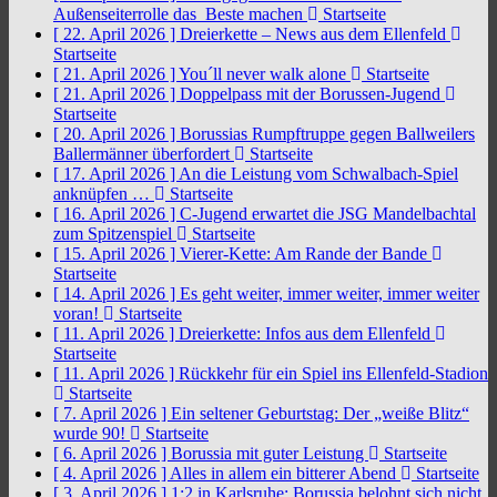
Außenseiterrolle das Beste machen
Startseite
[ 22. April 2026 ]
Dreierkette – News aus dem Ellenfeld
Startseite
[ 21. April 2026 ]
You´ll never walk alone
Startseite
[ 21. April 2026 ]
Doppelpass mit der Borussen-Jugend
Startseite
[ 20. April 2026 ]
Borussias Rumpftruppe gegen Ballweilers
Ballermänner überfordert
Startseite
[ 17. April 2026 ]
An die Leistung vom Schwalbach-Spiel
anknüpfen …
Startseite
[ 16. April 2026 ]
C-Jugend erwartet die JSG Mandelbachtal
zum Spitzenspiel
Startseite
[ 15. April 2026 ]
Vierer-Kette: Am Rande der Bande
Startseite
[ 14. April 2026 ]
Es geht weiter, immer weiter, immer weiter
voran!
Startseite
[ 11. April 2026 ]
Dreierkette: Infos aus dem Ellenfeld
Startseite
[ 11. April 2026 ]
Rückkehr für ein Spiel ins Ellenfeld-Stadion
Startseite
[ 7. April 2026 ]
Ein seltener Geburtstag: Der „weiße Blitz“
wurde 90!
Startseite
[ 6. April 2026 ]
Borussia mit guter Leistung
Startseite
[ 4. April 2026 ]
Alles in allem ein bitterer Abend
Startseite
[ 3. April 2026 ]
1:2 in Karlsruhe: Borussia belohnt sich nicht