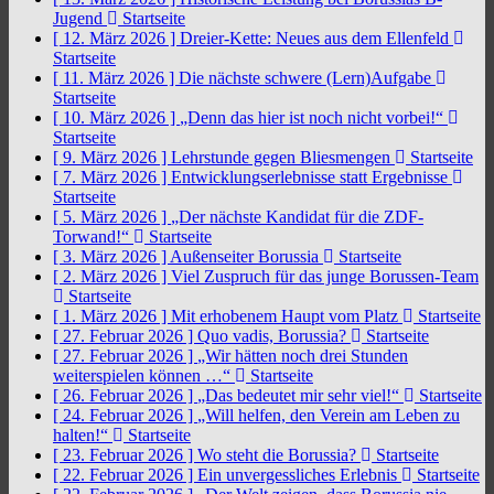
Jugend
Startseite
[ 12. März 2026 ]
Dreier-Kette: Neues aus dem Ellenfeld
Startseite
[ 11. März 2026 ]
Die nächste schwere (Lern)Aufgabe
Startseite
[ 10. März 2026 ]
„Denn das hier ist noch nicht vorbei!“
Startseite
[ 9. März 2026 ]
Lehrstunde gegen Bliesmengen
Startseite
[ 7. März 2026 ]
Entwicklungserlebnisse statt Ergebnisse
Startseite
[ 5. März 2026 ]
„Der nächste Kandidat für die ZDF-
Torwand!“
Startseite
[ 3. März 2026 ]
Außenseiter Borussia
Startseite
[ 2. März 2026 ]
Viel Zuspruch für das junge Borussen-Team
Startseite
[ 1. März 2026 ]
Mit erhobenem Haupt vom Platz
Startseite
[ 27. Februar 2026 ]
Quo vadis, Borussia?
Startseite
[ 27. Februar 2026 ]
„Wir hätten noch drei Stunden
weiterspielen können …“
Startseite
[ 26. Februar 2026 ]
„Das bedeutet mir sehr viel!“
Startseite
[ 24. Februar 2026 ]
„Will helfen, den Verein am Leben zu
halten!“
Startseite
[ 23. Februar 2026 ]
Wo steht die Borussia?
Startseite
[ 22. Februar 2026 ]
Ein unvergessliches Erlebnis
Startseite