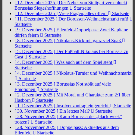
[ 12. Dezember 2025 ]
Der Nebel von Stuttgart verschluckt
Borussias Siegeshoffnungen
Startseite
[ 12. Dezember 2025 ]
Viele Fragen, alles offen!
Startseite
[ 11. Dezember 2025 ]
Der Borussen-Weihnachtsmarkt ruft!
Startseite
[ 9. Dezember 2025 ]
Ellenfeld-Doppelpass: Zwei Kapitäne
dürfen feiern
Startseite
[ 8. Dezember 2025 ]
Nikolaus-Kick mit ganz viel Spaß
Startseite
[ 5. Dezember 2025 ]
Der Fußball-Nikolaus bei Borussia zu
Gast
Startseite
[ 4. Dezember 2025 ]
Was auch auf dem Spiel steht
Startseite
[ 4. Dezember 2025 ]
Nikolaus-Turnier und Weihnachtsmarkt
Startseite
[ 3. Dezember 2025 ]
Borussias Not stößt auf viele
Emotionen
Startseite
[ 2. Dezember 2025 ]
Mit Moral und Charakter zum 2:1 über
Hasborn
Startseite
[ 1. Dezember 2025 ]
Insolvenzantrag eingereicht
Startseite
[ 30. November 2025 ]
Ein letztes Mal?
Startseite
[ 28. November 2025 ]
Kann Borussia der „black week”
trotzen?
Startseite
[ 28. November 2025 ]
Doppelpass: Aktuelles aus dem
Ellenfeld
Startseite