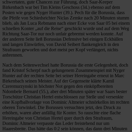
schwertaten, gute Chancen zur Führung, doch Saar-Keeper
Birkenbach war bei Tim Kleins Geschoss (34.) ebenso auf dem
Posten wie gegen Nyger Hunter (39.). Pech für die Borussia, dass
die Pfeife von Schiedsrichter Niclas Zemke nach 20 Minuten stumm
blieb, als Jan Luca Rebmann nach einer Ecke von Saar 05 bei einem
schnellen Konter „auf die Reise“ geschickt wurde und auf dem Weg
Richtung Saar-Tor nur noch unfair gebremst werden konnte. Auf
der anderen Seite ließ Borussias Defensive bei einigen Eckbällen
und langen Einwürfen, von David Seibert flankengleich in den
Strafraum geworfen und dort meist per Kopf verlängert, nichts
anbrennen.
Nach dem Seitenwechsel hatte Borussia die erste Gelegenheit, doch
fand Kristof Scherpf nach gelungenem Zusammenspiel mit Nyger
Hunter auf der rechten Seite bei seiner Hereingabe erneut in Marc
Birkenbach seinen Meister. Auf der Gegenseite klärte Kamil
Czeremurzynski in höchster Not gegen den einköpfbereiten
Ndombele Bernard (55.), aber drei Minuten später war Saars bester
Torschütze Christian Hertel entschlossen zur Stelle und versenkte
eine Kopfballvorlage von Dominic Altmeier schnörkellos im rechten
oberen Torwinkel. Die Borussen versuchten jetzt, den Druck zu
erhöhen, waren aber anfällig für Konter. So rauschte eine flache
Hereingabe von Christian Hertel quer durch den Strafraum,
Dominic Altmeier verpasste das Leder freistehend nur um
Haaresbreite. Das hätte das 0:2 sein können, das dann drei Minuten