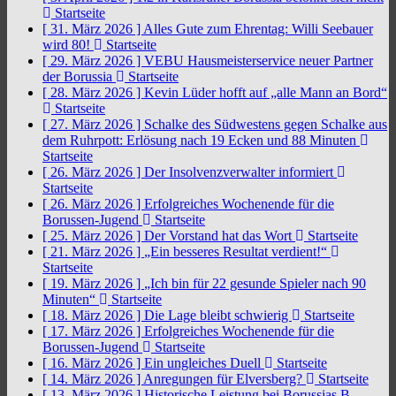
Startseite
[ 31. März 2026 ]
Alles Gute zum Ehrentag: Willi Seebauer
wird 80!
Startseite
[ 29. März 2026 ]
VEBU Hausmeisterservice neuer Partner
der Borussia
Startseite
[ 28. März 2026 ]
Kevin Lüder hofft auf „alle Mann an Bord“
Startseite
[ 27. März 2026 ]
Schalke des Südwestens gegen Schalke aus
dem Ruhrpott: Erlösung nach 19 Ecken und 88 Minuten
Startseite
[ 26. März 2026 ]
Der Insolvenzverwalter informiert
Startseite
[ 26. März 2026 ]
Erfolgreiches Wochenende für die
Borussen-Jugend
Startseite
[ 25. März 2026 ]
Der Vorstand hat das Wort
Startseite
[ 21. März 2026 ]
„Ein besseres Resultat verdient!“
Startseite
[ 19. März 2026 ]
„Ich bin für 22 gesunde Spieler nach 90
Minuten“
Startseite
[ 18. März 2026 ]
Die Lage bleibt schwierig
Startseite
[ 17. März 2026 ]
Erfolgreiches Wochenende für die
Borussen-Jugend
Startseite
[ 16. März 2026 ]
Ein ungleiches Duell
Startseite
[ 14. März 2026 ]
Anregungen für Elversberg?
Startseite
[ 13. März 2026 ]
Historische Leistung bei Borussias B-