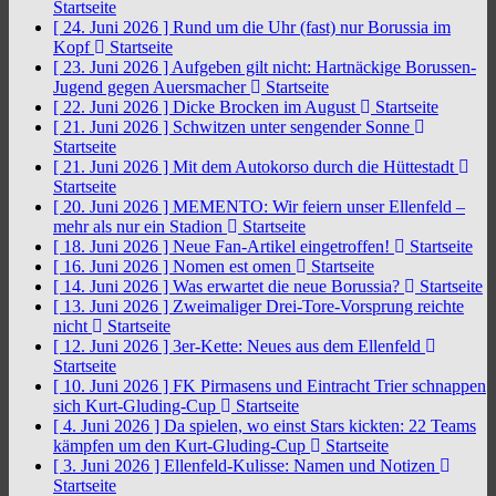
Startseite
[ 24. Juni 2026 ]
Rund um die Uhr (fast) nur Borussia im
Kopf
Startseite
[ 23. Juni 2026 ]
Aufgeben gilt nicht: Hartnäckige Borussen-
Jugend gegen Auersmacher
Startseite
[ 22. Juni 2026 ]
Dicke Brocken im August
Startseite
[ 21. Juni 2026 ]
Schwitzen unter sengender Sonne
Startseite
[ 21. Juni 2026 ]
Mit dem Autokorso durch die Hüttestadt
Startseite
[ 20. Juni 2026 ]
MEMENTO: Wir feiern unser Ellenfeld –
mehr als nur ein Stadion
Startseite
[ 18. Juni 2026 ]
Neue Fan-Artikel eingetroffen!
Startseite
[ 16. Juni 2026 ]
Nomen est omen
Startseite
[ 14. Juni 2026 ]
Was erwartet die neue Borussia?
Startseite
[ 13. Juni 2026 ]
Zweimaliger Drei-Tore-Vorsprung reichte
nicht
Startseite
[ 12. Juni 2026 ]
3er-Kette: Neues aus dem Ellenfeld
Startseite
[ 10. Juni 2026 ]
FK Pirmasens und Eintracht Trier schnappen
sich Kurt-Gluding-Cup
Startseite
[ 4. Juni 2026 ]
Da spielen, wo einst Stars kickten: 22 Teams
kämpfen um den Kurt-Gluding-Cup
Startseite
[ 3. Juni 2026 ]
Ellenfeld-Kulisse: Namen und Notizen
Startseite