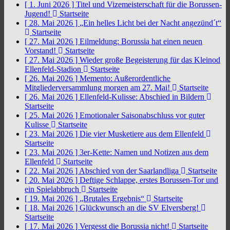
[ 1. Juni 2026 ]
Titel und Vizemeisterschaft für die Borussen-
Jugend!
Startseite
[ 28. Mai 2026 ]
„Ein helles Licht bei der Nacht angezünd´t“
Startseite
[ 27. Mai 2026 ]
Eilmeldung: Borussia hat einen neuen
Vorstand!
Startseite
[ 27. Mai 2026 ]
Wieder große Begeisterung für das Kleinod
Ellenfeld-Stadion
Startseite
[ 26. Mai 2026 ]
Memento: Außerordentliche
Mitgliederversammlung morgen am 27. Mai!
Startseite
[ 26. Mai 2026 ]
Ellenfeld-Kulisse: Abschied in Bildern
Startseite
[ 25. Mai 2026 ]
Emotionaler Saisonabschluss vor guter
Kulisse
Startseite
[ 23. Mai 2026 ]
Die vier Musketiere aus dem Ellenfeld
Startseite
[ 23. Mai 2026 ]
3er-Kette: Namen und Notizen aus dem
Ellenfeld
Startseite
[ 22. Mai 2026 ]
Abschied von der Saarlandliga
Startseite
[ 20. Mai 2026 ]
Deftige Schlappe, erstes Borussen-Tor und
ein Spielabbruch
Startseite
[ 19. Mai 2026 ]
„Brutales Ergebnis“
Startseite
[ 18. Mai 2026 ]
Glückwunsch an die SV Elversberg!
Startseite
[ 17. Mai 2026 ]
Vergesst die Borussia nicht!
Startseite