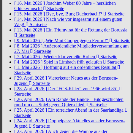
[ 16. Mai 2026 ]
Joachim Weber 80 Jahre – herzlichen
Glückwunsch!
Startseite
[ 15. Mai 2026 ]
Bye, bye, Burg Bucherbach!?
Startseite
[ 14. Mai 2026 ]
Nach wie vor insgesamt auf einem guten
Weg!
Startseite
[ 13. Mai 2026 ]
Ein Triumvirat für die Rettung der Borussia
Startseite
[ 9. Mai 2026 ]
„Wie Mini Cooper gegen Ferrari!“
Startseite
[ 8. Mai 2026 ]
Außerordentliche Mitgliederversammlung am
27. Mai
Startseite
[ 7. Mai 2026 ]
Wieder klar verteilte Rollen
Startseite
[ 4. Mai 2026 ]
Spiel in Limbach früh gelaufen
Startseite
[ 1. Mai 2026 ]
Hoffnung auf ein ordentliches Resultat
Startseite
[ 29. April 2026 ]
Viererkette: Neues aus der Borussen-
Jugend
Startseite
[ 28. April 2026 ]
Der “FCS-Killer” von 1966 wird 85!
Startseite
[ 26. April 2026 ]
Am Rande der Bande – Bildgeschichten
rund um das Spiel gegen Quierschied
Startseite
[ 25. April 2026 ]
Ein torreicher Abend in der Saarlandliga
Startseite
[ 24. April 2026 ]
Doppelpass: Aktuelles aus der Borussen-
Jugend
Startseite
[ 23. April 2026 ]
Auch gegen die Wambe aus der