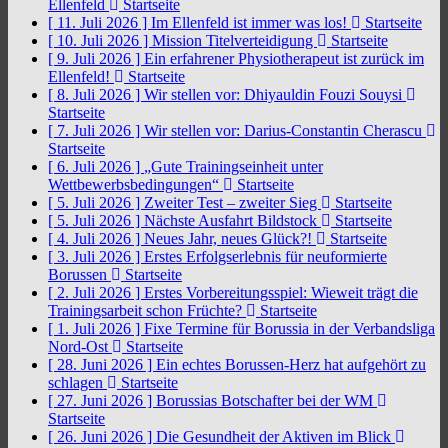
Ellenfeld
Startseite
[ 11. Juli 2026 ]
Im Ellenfeld ist immer was los!
Startseite
[ 10. Juli 2026 ]
Mission Titelverteidigung
Startseite
[ 9. Juli 2026 ]
Ein erfahrener Physiotherapeut ist zurück im
Ellenfeld!
Startseite
[ 8. Juli 2026 ]
Wir stellen vor: Dhiyauldin Fouzi Souysi
Startseite
[ 7. Juli 2026 ]
Wir stellen vor: Darius-Constantin Cherascu
Startseite
[ 6. Juli 2026 ]
„Gute Trainingseinheit unter
Wettbewerbsbedingungen“
Startseite
[ 5. Juli 2026 ]
Zweiter Test – zweiter Sieg
Startseite
[ 5. Juli 2026 ]
Nächste Ausfahrt Bildstock
Startseite
[ 4. Juli 2026 ]
Neues Jahr, neues Glück?!
Startseite
[ 3. Juli 2026 ]
Erstes Erfolgserlebnis für neuformierte
Borussen
Startseite
[ 2. Juli 2026 ]
Erstes Vorbereitungsspiel: Wieweit trägt die
Trainingsarbeit schon Früchte?
Startseite
[ 1. Juli 2026 ]
Fixe Termine für Borussia in der Verbandsliga
Nord-Ost
Startseite
[ 28. Juni 2026 ]
Ein echtes Borussen-Herz hat aufgehört zu
schlagen
Startseite
[ 27. Juni 2026 ]
Borussias Botschafter bei der WM
Startseite
[ 26. Juni 2026 ]
Die Gesundheit der Aktiven im Blick