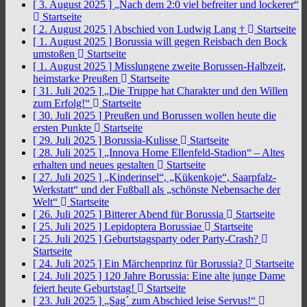
[ 3. August 2025 ]
„Nach dem 2:0 viel befreiter und lockerer“
Startseite
[ 2. August 2025 ]
Abschied von Ludwig Lang †
Startseite
[ 1. August 2025 ]
Borussia will gegen Reisbach den Bock
umstoßen
Startseite
[ 1. August 2025 ]
Misslungene zweite Borussen-Halbzeit,
heimstarke Preußen
Startseite
[ 31. Juli 2025 ]
„Die Truppe hat Charakter und den Willen
zum Erfolg!“
Startseite
[ 30. Juli 2025 ]
Preußen und Borussen wollen heute die
ersten Punkte
Startseite
[ 29. Juli 2025 ]
Borussia-Kulisse
Startseite
[ 28. Juli 2025 ]
„Innova Home Ellenfeld-Stadion“ – Altes
erhalten und neues gestalten
Startseite
[ 27. Juli 2025 ]
„Kinderinsel“, „Kükenkoje“, Saarpfalz-
Werkstatt“ und der Fußball als „schönste Nebensache der
Welt“
Startseite
[ 26. Juli 2025 ]
Bitterer Abend für Borussia
Startseite
[ 25. Juli 2025 ]
Lepidoptera Borussiae
Startseite
[ 25. Juli 2025 ]
Geburtstagsparty oder Party-Crash?
Startseite
[ 24. Juli 2025 ]
Ein Märchenprinz für Borussia?
Startseite
[ 24. Juli 2025 ]
120 Jahre Borussia: Eine alte junge Dame
feiert heute Geburtstag!
Startseite
[ 23. Juli 2025 ]
„Sag´ zum Abschied leise Servus!“