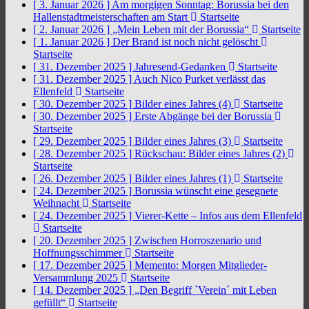
[ 3. Januar 2026 ]
Am morgigen Sonntag: Borussia bei den
Hallenstadtmeisterschaften am Start
Startseite
[ 2. Januar 2026 ]
„Mein Leben mit der Borussia“
Startseite
[ 1. Januar 2026 ]
Der Brand ist noch nicht gelöscht
Startseite
[ 31. Dezember 2025 ]
Jahresend-Gedanken
Startseite
[ 31. Dezember 2025 ]
Auch Nico Purket verlässt das
Ellenfeld
Startseite
[ 30. Dezember 2025 ]
Bilder eines Jahres (4)
Startseite
[ 30. Dezember 2025 ]
Erste Abgänge bei der Borussia
Startseite
[ 29. Dezember 2025 ]
Bilder eines Jahres (3)
Startseite
[ 28. Dezember 2025 ]
Rückschau: Bilder eines Jahres (2)
Startseite
[ 26. Dezember 2025 ]
Bilder eines Jahres (1)
Startseite
[ 24. Dezember 2025 ]
Borussia wünscht eine gesegnete
Weihnacht
Startseite
[ 24. Dezember 2025 ]
Vierer-Kette – Infos aus dem Ellenfeld
Startseite
[ 20. Dezember 2025 ]
Zwischen Horroszenario und
Hoffnungsschimmer
Startseite
[ 17. Dezember 2025 ]
Memento: Morgen Mitglieder-
Versammlung 2025
Startseite
[ 14. Dezember 2025 ]
„Den Begriff `Verein´ mit Leben
gefüllt“
Startseite