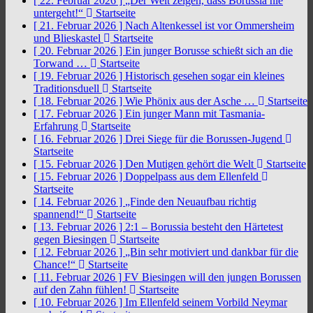
[ 22. Februar 2026 ]
„Der Welt zeigen, dass Borussia nie
untergeht!“
Startseite
[ 21. Februar 2026 ]
Nach Altenkessel ist vor Ommersheim
und Blieskastel
Startseite
[ 20. Februar 2026 ]
Ein junger Borusse schießt sich an die
Torwand …
Startseite
[ 19. Februar 2026 ]
Historisch gesehen sogar ein kleines
Traditionsduell
Startseite
[ 18. Februar 2026 ]
Wie Phönix aus der Asche …
Startseite
[ 17. Februar 2026 ]
Ein junger Mann mit Tasmania-
Erfahrung
Startseite
[ 16. Februar 2026 ]
Drei Siege für die Borussen-Jugend
Startseite
[ 15. Februar 2026 ]
Den Mutigen gehört die Welt
Startseite
[ 15. Februar 2026 ]
Doppelpass aus dem Ellenfeld
Startseite
[ 14. Februar 2026 ]
„Finde den Neuaufbau richtig
spannend!“
Startseite
[ 13. Februar 2026 ]
2:1 – Borussia besteht den Härtetest
gegen Biesingen
Startseite
[ 12. Februar 2026 ]
„Bin sehr motiviert und dankbar für die
Chance!“
Startseite
[ 11. Februar 2026 ]
FV Biesingen will den jungen Borussen
auf den Zahn fühlen!
Startseite
[ 10. Februar 2026 ]
Im Ellenfeld seinem Vorbild Neymar