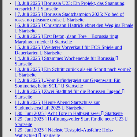
[ 8. Juli 2025 ]
Borussia U23: Ein Projekt, das Spannung
verspricht!
Startseite
[ 7. Juli 2025 ]
Borussia Stadtchampion 2025: No bed of
roses, no pleasure cruise
Startseite
[ 6. Juli 2025 ]
Christmann-Hattrick ebnet den Weg ins Finale
Startseite
[ 5. Juli 2025 ]
Erst Beton, dann Tore – Borussia ringt
Marpingen nieder
Startseite
[ 5. Juli 2025 ]
Weiterer Vorverkauf für FCS-Spiele und
Dauerkarten
Startseite
[ 4. Juli 2025 ]
Strammes Wochenende für Borussia
Startseite
[ 3. Juli 2025 ]
Ein Schritt zurück als ein Schritt nach vorne?
Startseite
[ 2. Juli 2025 ]
„Vom Erfindergeist zur Gegenwart: Ein
Sommertag beim SCL“
Startseite
[ 1. Juli 2025 ]
Zwei Stadttitel für die Borussen-Jugend
Startseite
[ 1. Juli 2025 ]
Heute Abend Startschuss zur
Stadtmeisterschaft 2025
Startseite
[ 30. Juni 2025 ]
Acht Tore in Halbzeit zwei
Startseite
[ 29. Juni 2025 ]
Hoffnungsvoller Start für die neue U23
Startseite
[ 29. Juni 2025 ]
Nächste Testspiel-Ausfahrt: Holz-
Wahlschied
Startseite