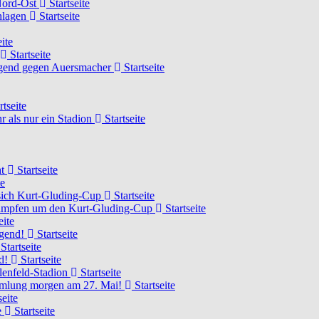
 Nord-Ost
Startseite
chlagen
Startseite
ite
Startseite
Jugend gegen Auersmacher
Startseite
rtseite
 als nur ein Stadion
Startseite
ht
Startseite
te
 sich Kurt-Gluding-Cup
Startseite
 kämpfen um den Kurt-Gluding-Cup
Startseite
eite
ugend!
Startseite
Startseite
nd!
Startseite
lenfeld-Stadion
Startseite
mmlung morgen am 27. Mai!
Startseite
seite
e
Startseite