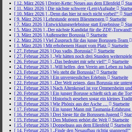
[ 12. März 2026 ]
Dreier-Kette: Neues aus dem Ellenfeld
Star
[ 11. März 2026 ]
Die nächste schwere (Lern)Aufgabe
Startse
[ 10. März 2026 ]
„Denn das hier ist noch nicht vorbei!“
Start
[ 9. März 2026 ]
Lehrstunde gegen Bliesmengen
Startseite
[ 7. März 2026 ]
Entwicklungserlebnisse statt Ergebnisse
Star
[ 5. März 2026 ]
„Der nächste Kandidat für die ZDF-Torwand
[ 3. März 2026 ]
Außenseiter Borussia
Startseite
[ 2. März 2026 ]
Viel Zuspruch für das junge Borussen-Team
[ 1. März 2026 ]
Mit erhobenem Haupt vom Platz
Startseite
[ 27. Februar 2026 ]
Quo vadis, Borussia?
Startseite
[ 27. Februar 2026 ]
„Wir hätten noch drei Stunden weiterspi
[ 26. Februar 2026 ]
„Das bedeutet mir sehr viel!“
Startseite
[ 24. Februar 2026 ]
„Will helfen, den Verein am Leben zu hal
[ 23. Februar 2026 ]
Wo steht die Borussia?
Startseite
[ 22. Februar 2026 ]
Ein unvergessliches Erlebnis
Startseite
[ 22. Februar 2026 ]
„Der Welt zeigen, dass Borussia nie unter
[ 21. Februar 2026 ]
Nach Altenkessel ist vor Ommersheim und
[ 20. Februar 2026 ]
Ein junger Borusse schießt sich an die 
[ 19. Februar 2026 ]
Historisch gesehen sogar ein kleines Tradi
[ 18. Februar 2026 ]
Wie Phönix aus der Asche …
Startseite
[ 17. Februar 2026 ]
Ein junger Mann mit Tasmania-Erfahrung
[ 16. Februar 2026 ]
Drei Siege für die Borussen-Jugend
Star
[ 15. Februar 2026 ]
Den Mutigen gehört die Welt
Startseite
[ 15. Februar 2026 ]
Doppelpass aus dem Ellenfeld
Startseite
[ 14. Februar 2026 ]
„Finde den Neuaufbau richtig spannend!“