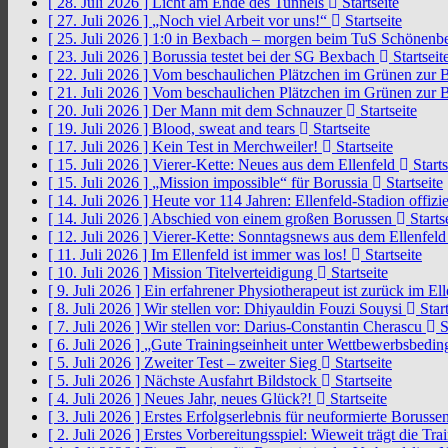
[ 28. Juli 2026 ]
Licht am Ende des Tunnels
Startseite
[ 27. Juli 2026 ]
„Noch viel Arbeit vor uns!“
Startseite
[ 25. Juli 2026 ]
1:0 in Bexbach – morgen beim TuS Schönenb
[ 23. Juli 2026 ]
Borussia testet bei der SG Bexbach
Startseit
[ 22. Juli 2026 ]
Vom beschaulichen Plätzchen im Grünen zur 
[ 21. Juli 2026 ]
Vom beschaulichen Plätzchen im Grünen zur 
[ 20. Juli 2026 ]
Der Mann mit dem Schnauzer
Startseite
[ 19. Juli 2026 ]
Blood, sweat and tears
Startseite
[ 17. Juli 2026 ]
Kein Test in Merchweiler!
Startseite
[ 15. Juli 2026 ]
Vierer-Kette: Neues aus dem Ellenfeld
Starts
[ 15. Juli 2026 ]
„Mission impossible“ für Borussia
Startseite
[ 14. Juli 2026 ]
Heute vor 114 Jahren: Ellenfeld-Stadion offizi
[ 14. Juli 2026 ]
Abschied von einem großen Borussen
Starts
[ 12. Juli 2026 ]
Vierer-Kette: Sonntagsnews aus dem Ellenfel
[ 11. Juli 2026 ]
Im Ellenfeld ist immer was los!
Startseite
[ 10. Juli 2026 ]
Mission Titelverteidigung
Startseite
[ 9. Juli 2026 ]
Ein erfahrener Physiotherapeut ist zurück im El
[ 8. Juli 2026 ]
Wir stellen vor: Dhiyauldin Fouzi Souysi
Start
[ 7. Juli 2026 ]
Wir stellen vor: Darius-Constantin Cherascu
S
[ 6. Juli 2026 ]
„Gute Trainingseinheit unter Wettbewerbsbedi
[ 5. Juli 2026 ]
Zweiter Test – zweiter Sieg
Startseite
[ 5. Juli 2026 ]
Nächste Ausfahrt Bildstock
Startseite
[ 4. Juli 2026 ]
Neues Jahr, neues Glück?!
Startseite
[ 3. Juli 2026 ]
Erstes Erfolgserlebnis für neuformierte Borusse
[ 2. Juli 2026 ]
Erstes Vorbereitungsspiel: Wieweit trägt die Tr