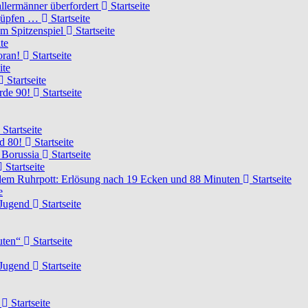
llermänner überfordert
Startseite
knüpfen …
Startseite
um Spitzenspiel
Startseite
te
voran!
Startseite
ite
Startseite
urde 90!
Startseite
Startseite
rd 80!
Startseite
 Borussia
Startseite
Startseite
dem Ruhrpott: Erlösung nach 19 Ecken und 88 Minuten
Startseite
e
-Jugend
Startseite
nuten“
Startseite
-Jugend
Startseite
d
Startseite