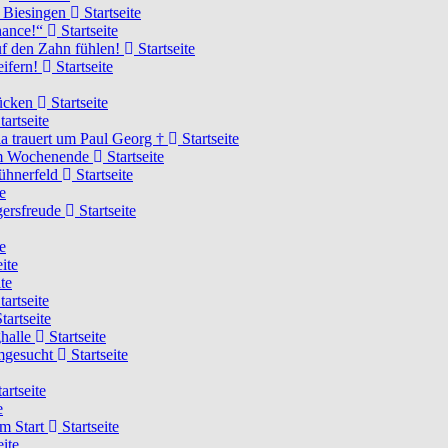
n Biesingen
Startseite
Chance!“
Startseite
uf den Zahn fühlen!
Startseite
eifern!
Startseite
rücken
Startseite
tartseite
a trauert um Paul Georg †
Startseite
hem Wochenende
Startseite
Hühnerfeld
Startseite
e
ägersfreude
Startseite
e
ite
te
tartseite
tartseite
ghalle
Startseite
imgesucht
Startseite
artseite
e
am Start
Startseite
eite