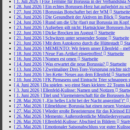
[ 1. Juli 2026 ]
Fixe Termine für Borussia in der Verbandsliga
[ 28. Juni 2026 ]
Ein echtes Borussen-Herz hat aufgehört zu s
[ 27. Juni 2026 ]
Borussias Botschafter bei der WM
Startseite
[ 26. Juni 2026 ]
Die Gesundheit der Aktiven im Blick
Startse
[ 24. Juni 2026 ]
Rund um die Uhr (fast) nur Borussia im Kopf
[ 23. Juni 2026 ]
Aufgeben gilt nicht: Hartnäckige Borussen-
[ 22. Juni 2026 ]
Dicke Brocken im August
Startseite
[ 21. Juni 2026 ]
Schwitzen unter sengender Sonne
Startseite
[ 21. Juni 2026 ]
Mit dem Autokorso durch die Hüttestadt
Sta
[ 20. Juni 2026 ]
MEMENTO: Wir feiern unser Ellenfeld – mehr
[ 18. Juni 2026 ]
Neue Fan-Artikel eingetroffen!
Startseite
[ 16. Juni 2026 ]
Nomen est omen
Startseite
[ 14. Juni 2026 ]
Was erwartet die neue Borussia?
Startseite
[ 13. Juni 2026 ]
Zweimaliger Drei-Tore-Vorsprung reichte nic
[ 12. Juni 2026 ]
3er-Kette: Neues aus dem Ellenfeld
Startsei
[ 10. Juni 2026 ]
FK Pirmasens und Eintracht Trier schnappen
[ 4. Juni 2026 ]
Da spielen, wo einst Stars kickten: 22 Teams
[ 3. Juni 2026 ]
Ellenfeld-Kulisse: Namen und Notizen
Starts
[ 1. Juni 2026 ]
Titel und Vizemeisterschaft für die Borussen-J
[ 28. Mai 2026 ]
„Ein helles Licht bei der Nacht angezünd´t“
[ 27. Mai 2026 ]
Eilmeldung: Borussia hat einen neuen Vorsta
[ 27. Mai 2026 ]
Wieder große Begeisterung für das Kleinod El
[ 26. Mai 2026 ]
Memento: Außerordentliche Mitgliederversa
[ 26. Mai 2026 ]
Ellenfeld-Kulisse: Abschied in Bildern
Start
[ 25. Mai 2026 ]
Emotionaler Saisonabschluss vor guter Kuliss