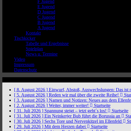
F Jugend
E Jugend
D Jugend
C Jugend
B Jugend
A Jugend
Kontakt
Tischkicker
Tabelle und Ergebnisse
Spielplan
News u. Termine
Video
Impressum
Datenschutz
News Ticker
[ 8. August 2026 ]
Einwurf, Abstoß, Auswechslungen: Das ist 
[ 5. August 2026 ]
Reden wir mal über die zweite Reihe!
Star
[ 3. August 2026 ]
Namen und Notizen: Neues aus dem Ellenf
[ 2. August 2026 ]
Weiter, immer weiter!
Startseite
[ 31. Juli 2026 ]
Spannung steigt – jetzt geht´s los!
Startseite
[ 31. Juli 2026 ]
Ein Neinkerjer Bub führt die Borussia an
Sta
[ 30. Juli 2026 ]
Sechs Tore und Nervenkitzel im Ellenfeld
St
[ 29. Juli 2026 ]
Mit dem Herzen dabei
Startseite