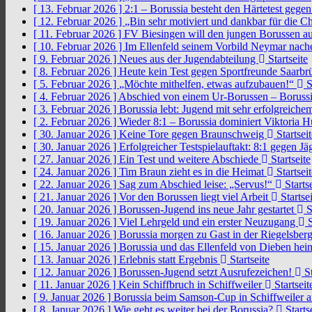
[ 13. Februar 2026 ]
2:1 – Borussia besteht den Härtetest gege
[ 12. Februar 2026 ]
„Bin sehr motiviert und dankbar für die 
[ 11. Februar 2026 ]
FV Biesingen will den jungen Borussen a
[ 10. Februar 2026 ]
Im Ellenfeld seinem Vorbild Neymar nach
[ 9. Februar 2026 ]
Neues aus der Jugendabteilung
Startseite
[ 8. Februar 2026 ]
Heute kein Test gegen Sportfreunde Saarb
[ 5. Februar 2026 ]
„Möchte mithelfen, etwas aufzubauen!“
S
[ 4. Februar 2026 ]
Abschied von einem Ur-Borussen – Borussi
[ 3. Februar 2026 ]
Borussia lebt: Jugend mit sehr erfolgreic
[ 2. Februar 2026 ]
Wieder 8:1 – Borussia dominiert Viktoria 
[ 30. Januar 2026 ]
Keine Tore gegen Braunschweig
Startseit
[ 30. Januar 2026 ]
Erfolgreicher Testspielauftakt: 8:1 gegen J
[ 27. Januar 2026 ]
Ein Test und weitere Abschiede
Startseite
[ 24. Januar 2026 ]
Tim Braun zieht es in die Heimat
Startseit
[ 22. Januar 2026 ]
Sag zum Abschied leise: „Servus!“
Startse
[ 21. Januar 2026 ]
Vor den Borussen liegt viel Arbeit
Startsei
[ 20. Januar 2026 ]
Borussen-Jugend ins neue Jahr gestartet
S
[ 19. Januar 2026 ]
Viel Lehrgeld und ein erster Neuzugang
S
[ 16. Januar 2026 ]
Borussia morgen zu Gast in der Riegelsber
[ 15. Januar 2026 ]
Borussia und das Ellenfeld von Dieben he
[ 13. Januar 2026 ]
Erlebnis statt Ergebnis
Startseite
[ 12. Januar 2026 ]
Borussen-Jugend setzt Ausrufezeichen!
St
[ 11. Januar 2026 ]
Kein Schiffbruch in Schiffweiler
Startseit
[ 9. Januar 2026 ]
Borussia beim Samson-Cup in Schiffweiler 
[ 8. Januar 2026 ]
Wie geht es weiter bei der Borussia?
Starts