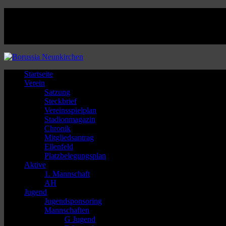
Facebook
Twitter
Instagram
Youtube
Startseite
Verein
Satzung
Steckbrief
Vereinsspielplan
Stadionmagazin
Chronik
Mitgliedsantrag
Ellenfeld
Platzbelegungsplan
Aktive
1. Mannschaft
AH
Jugend
Jugendsponsoring
Mannschaften
G Jugend