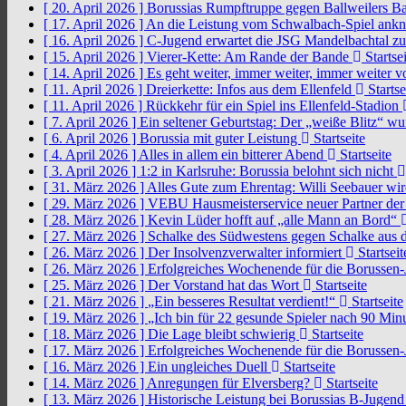
[ 20. April 2026 ]
Borussias Rumpftruppe gegen Ballweilers Ba
[ 17. April 2026 ]
An die Leistung vom Schwalbach-Spiel an
[ 16. April 2026 ]
C-Jugend erwartet die JSG Mandelbachtal z
[ 15. April 2026 ]
Vierer-Kette: Am Rande der Bande
Startsei
[ 14. April 2026 ]
Es geht weiter, immer weiter, immer weiter 
[ 11. April 2026 ]
Dreierkette: Infos aus dem Ellenfeld
Startse
[ 11. April 2026 ]
Rückkehr für ein Spiel ins Ellenfeld-Stadion
[ 7. April 2026 ]
Ein seltener Geburtstag: Der „weiße Blitz“ w
[ 6. April 2026 ]
Borussia mit guter Leistung
Startseite
[ 4. April 2026 ]
Alles in allem ein bitterer Abend
Startseite
[ 3. April 2026 ]
1:2 in Karlsruhe: Borussia belohnt sich nicht
[ 31. März 2026 ]
Alles Gute zum Ehrentag: Willi Seebauer wi
[ 29. März 2026 ]
VEBU Hausmeisterservice neuer Partner der
[ 28. März 2026 ]
Kevin Lüder hofft auf „alle Mann an Bord“
[ 27. März 2026 ]
Schalke des Südwestens gegen Schalke aus 
[ 26. März 2026 ]
Der Insolvenzverwalter informiert
Startseit
[ 26. März 2026 ]
Erfolgreiches Wochenende für die Borussen
[ 25. März 2026 ]
Der Vorstand hat das Wort
Startseite
[ 21. März 2026 ]
„Ein besseres Resultat verdient!“
Startseite
[ 19. März 2026 ]
„Ich bin für 22 gesunde Spieler nach 90 Mi
[ 18. März 2026 ]
Die Lage bleibt schwierig
Startseite
[ 17. März 2026 ]
Erfolgreiches Wochenende für die Borussen
[ 16. März 2026 ]
Ein ungleiches Duell
Startseite
[ 14. März 2026 ]
Anregungen für Elversberg?
Startseite
[ 13. März 2026 ]
Historische Leistung bei Borussias B-Jugen