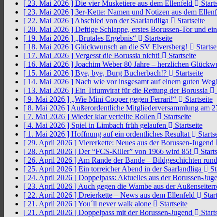
[ 23. Mai 2026 ]
Die vier Musketiere aus dem Ellenfeld
Starts
[ 23. Mai 2026 ]
3er-Kette: Namen und Notizen aus dem Ellen
[ 22. Mai 2026 ]
Abschied von der Saarlandliga
Startseite
[ 20. Mai 2026 ]
Deftige Schlappe, erstes Borussen-Tor und ei
[ 19. Mai 2026 ]
„Brutales Ergebnis“
Startseite
[ 18. Mai 2026 ]
Glückwunsch an die SV Elversberg!
Startse
[ 17. Mai 2026 ]
Vergesst die Borussia nicht!
Startseite
[ 16. Mai 2026 ]
Joachim Weber 80 Jahre – herzlichen Glück
[ 15. Mai 2026 ]
Bye, bye, Burg Bucherbach!?
Startseite
[ 14. Mai 2026 ]
Nach wie vor insgesamt auf einem guten Weg
[ 13. Mai 2026 ]
Ein Triumvirat für die Rettung der Borussia
[ 9. Mai 2026 ]
„Wie Mini Cooper gegen Ferrari!“
Startseite
[ 8. Mai 2026 ]
Außerordentliche Mitgliederversammlung am 2
[ 7. Mai 2026 ]
Wieder klar verteilte Rollen
Startseite
[ 4. Mai 2026 ]
Spiel in Limbach früh gelaufen
Startseite
[ 1. Mai 2026 ]
Hoffnung auf ein ordentliches Resultat
Startse
[ 29. April 2026 ]
Viererkette: Neues aus der Borussen-Jugend
[ 28. April 2026 ]
Der “FCS-Killer” von 1966 wird 85!
Starts
[ 26. April 2026 ]
Am Rande der Bande – Bildgeschichten rund
[ 25. April 2026 ]
Ein torreicher Abend in der Saarlandliga
St
[ 24. April 2026 ]
Doppelpass: Aktuelles aus der Borussen-Ju
[ 23. April 2026 ]
Auch gegen die Wambe aus der Außenseiterr
[ 22. April 2026 ]
Dreierkette – News aus dem Ellenfeld
Start
[ 21. April 2026 ]
You´ll never walk alone
Startseite
[ 21. April 2026 ]
Doppelpass mit der Borussen-Jugend
Starts