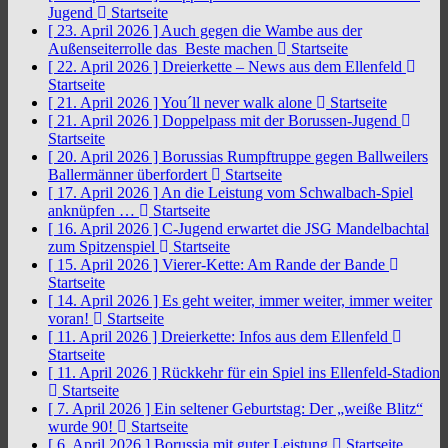
Jugend
Startseite
[ 23. April 2026 ]
Auch gegen die Wambe aus der
Außenseiterrolle das Beste machen
Startseite
[ 22. April 2026 ]
Dreierkette – News aus dem Ellenfeld
Startseite
[ 21. April 2026 ]
You´ll never walk alone
Startseite
[ 21. April 2026 ]
Doppelpass mit der Borussen-Jugend
Startseite
[ 20. April 2026 ]
Borussias Rumpftruppe gegen Ballweilers
Ballermänner überfordert
Startseite
[ 17. April 2026 ]
An die Leistung vom Schwalbach-Spiel
anknüpfen …
Startseite
[ 16. April 2026 ]
C-Jugend erwartet die JSG Mandelbachtal
zum Spitzenspiel
Startseite
[ 15. April 2026 ]
Vierer-Kette: Am Rande der Bande
Startseite
[ 14. April 2026 ]
Es geht weiter, immer weiter, immer weiter
voran!
Startseite
[ 11. April 2026 ]
Dreierkette: Infos aus dem Ellenfeld
Startseite
[ 11. April 2026 ]
Rückkehr für ein Spiel ins Ellenfeld-Stadion
Startseite
[ 7. April 2026 ]
Ein seltener Geburtstag: Der „weiße Blitz“
wurde 90!
Startseite
[ 6. April 2026 ]
Borussia mit guter Leistung
Startseite