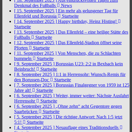
[ 18. September 2025 ]
Aus eindrucksvollen Tagen zum
Denkmal des Fußballs
News
[ 15. September 2025 ]
Ein mehr als gelungener Tag für
Ellenfeld und Borussia
Startseite
[ 14. September 2025 ]
Happy birthday, Heinz Histing!
Startseite
[ 13. September 2025 ]
Das Ellenfeld – eine heilige Stätte des
Fußballs
Startseite
[ 12. September 2025 ]
Das Ellenfeld-Stadion öffnet seine
Pforten
Startseite
[ 11. September 2025 ]
Von Menschen, die zu Schlachten
bummeln
Startseite
[ 9. September 2025 ]
Borussias U23: 2:2 in Bexbach kein
Beinbruch!
Startseite
[ 8. September 2025 ]
1:1 in Herrensohr: Wunsch-Remis für
den Borussen-Doc
Startseite
[ 7. September 2025 ]
Borussias Finalgegner von 1959 ist 125
Jahre alt!
Startseite
[ 6. September 2025 ]
Weiter, immer weiter: Nächste Ausfahrt
Herrensohr
Startseite
[ 6. September 2025 ]
„Ohne zehn“ acht Gegentore gegen
Saarbrücken
Startseite
[ 5. September 2025 ]
Die richtige Antwort: Nach 1:5 jetzt
5:1!
Startseite
[ 4. September 2025 ]
Neuauflage eines Traditionsduells