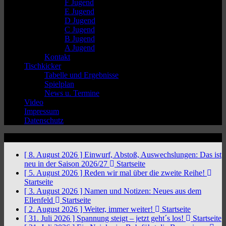
F Jugend
E Jugend
D Jugend
C Jugend
B Jugend
A Jugend
Kontakt
Tischkicker
Tabelle und Ergebnisse
Spielplan
News u. Termine
Video
Impressum
Datenschutz
News Ticker
[ 8. August 2026 ]
Einwurf, Abstoß, Auswechslungen: Das ist
neu in der Saison 2026/27
Startseite
[ 5. August 2026 ]
Reden wir mal über die zweite Reihe!
Startseite
[ 3. August 2026 ]
Namen und Notizen: Neues aus dem
Ellenfeld
Startseite
[ 2. August 2026 ]
Weiter, immer weiter!
Startseite
[ 31. Juli 2026 ]
Spannung steigt – jetzt geht´s los!
Startseite