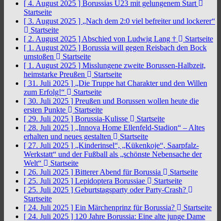
[ 4. August 2025 ]
Borussias U23 mit gelungenem Start
Startseite
[ 3. August 2025 ]
„Nach dem 2:0 viel befreiter und lockerer“
Startseite
[ 2. August 2025 ]
Abschied von Ludwig Lang †
Startseite
[ 1. August 2025 ]
Borussia will gegen Reisbach den Bock
umstoßen
Startseite
[ 1. August 2025 ]
Misslungene zweite Borussen-Halbzeit,
heimstarke Preußen
Startseite
[ 31. Juli 2025 ]
„Die Truppe hat Charakter und den Willen
zum Erfolg!“
Startseite
[ 30. Juli 2025 ]
Preußen und Borussen wollen heute die
ersten Punkte
Startseite
[ 29. Juli 2025 ]
Borussia-Kulisse
Startseite
[ 28. Juli 2025 ]
„Innova Home Ellenfeld-Stadion“ – Altes
erhalten und neues gestalten
Startseite
[ 27. Juli 2025 ]
„Kinderinsel“, „Kükenkoje“, Saarpfalz-
Werkstatt“ und der Fußball als „schönste Nebensache der
Welt“
Startseite
[ 26. Juli 2025 ]
Bitterer Abend für Borussia
Startseite
[ 25. Juli 2025 ]
Lepidoptera Borussiae
Startseite
[ 25. Juli 2025 ]
Geburtstagsparty oder Party-Crash?
Startseite
[ 24. Juli 2025 ]
Ein Märchenprinz für Borussia?
Startseite
[ 24. Juli 2025 ]
120 Jahre Borussia: Eine alte junge Dame