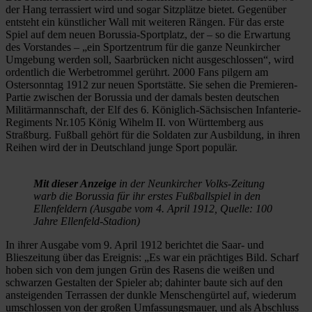
der Hang terrassiert wird und sogar Sitzplätze bietet. Gegenüber
entsteht ein künstlicher Wall mit weiteren Rängen. Für das erste
Spiel auf dem neuen Borussia-Sportplatz, der – so die Erwartung
des Vorstandes – „ein Sportzentrum für die ganze Neunkircher
Umgebung werden soll, Saarbrücken nicht ausgeschlossen“, wird
ordentlich die Werbetrommel gerührt. 2000 Fans pilgern am
Ostersonntag 1912 zur neuen Sportstätte. Sie sehen die Premieren-
Partie zwischen der Borussia und der damals besten deutschen
Militärmannschaft, der Elf des 6. Königlich-Sächsischen Infanterie-
Regiments Nr.105 König Wihelm II. von Württemberg aus
Straßburg. Fußball gehört für die Soldaten zur Ausbildung, in ihren
Reihen wird der in Deutschland junge Sport populär.
Mit dieser Anzeige
in der Neunkircher Volks-Zeitung
warb die Borussia für ihr erstes Fußballspiel in den
Ellenfeldern (Ausgabe vom 4. April 1912, Quelle: 100
Jahre Ellenfeld-Stadion)
In ihrer Ausgabe vom 9. April 1912 berichtet die Saar- und
Blieszeitung über das Ereignis: „Es war ein prächtiges Bild. Scharf
hoben sich von dem jungen Grün des Rasens die weißen und
schwarzen Gestalten der Spieler ab; dahinter baute sich auf den
ansteigenden Terrassen der dunkle Menschengürtel auf, wiederum
umschlossen von der großen Umfassungsmauer, und als Abschluss