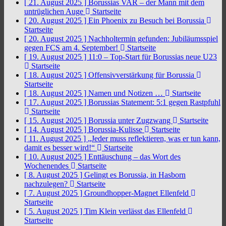
[ 21. August 2025 ]
Borussias VAR – der Mann mit dem
untrüglichen Auge
Startseite
[ 20. August 2025 ]
Ein Phoenix zu Besuch bei Borussia
Startseite
[ 20. August 2025 ]
Nachholtermin gefunden: Jubiläumsspiel
gegen FCS am 4. September!
Startseite
[ 19. August 2025 ]
11:0 – Top-Start für Borussias neue U23
Startseite
[ 18. August 2025 ]
Offensivverstärkung für Borussia
Startseite
[ 18. August 2025 ]
Namen und Notizen …
Startseite
[ 17. August 2025 ]
Borussias Statement: 5:1 gegen Rastpfuhl
Startseite
[ 15. August 2025 ]
Borussia unter Zugzwang
Startseite
[ 14. August 2025 ]
Borussia-Kulisse
Startseite
[ 11. August 2025 ]
„Jeder muss reflektieren, was er tun kann,
damit es besser wird!“
Startseite
[ 10. August 2025 ]
Enttäuschung – das Wort des
Wochenendes
Startseite
[ 8. August 2025 ]
Gelingt es Borussia, in Hasborn
nachzulegen?
Startseite
[ 7. August 2025 ]
Groundhopper-Magnet Ellenfeld
Startseite
[ 5. August 2025 ]
Tim Klein verlässt das Ellenfeld
Startseite