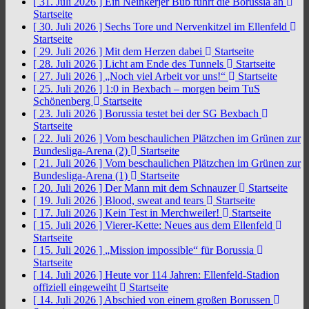
[ 31. Juli 2026 ]
Ein Neinkerjer Bub führt die Borussia an
Startseite
[ 30. Juli 2026 ]
Sechs Tore und Nervenkitzel im Ellenfeld
Startseite
[ 29. Juli 2026 ]
Mit dem Herzen dabei
Startseite
[ 28. Juli 2026 ]
Licht am Ende des Tunnels
Startseite
[ 27. Juli 2026 ]
„Noch viel Arbeit vor uns!“
Startseite
[ 25. Juli 2026 ]
1:0 in Bexbach – morgen beim TuS
Schönenberg
Startseite
[ 23. Juli 2026 ]
Borussia testet bei der SG Bexbach
Startseite
[ 22. Juli 2026 ]
Vom beschaulichen Plätzchen im Grünen zur
Bundesliga-Arena (2)
Startseite
[ 21. Juli 2026 ]
Vom beschaulichen Plätzchen im Grünen zur
Bundesliga-Arena (1)
Startseite
[ 20. Juli 2026 ]
Der Mann mit dem Schnauzer
Startseite
[ 19. Juli 2026 ]
Blood, sweat and tears
Startseite
[ 17. Juli 2026 ]
Kein Test in Merchweiler!
Startseite
[ 15. Juli 2026 ]
Vierer-Kette: Neues aus dem Ellenfeld
Startseite
[ 15. Juli 2026 ]
„Mission impossible“ für Borussia
Startseite
[ 14. Juli 2026 ]
Heute vor 114 Jahren: Ellenfeld-Stadion
offiziell eingeweiht
Startseite
[ 14. Juli 2026 ]
Abschied von einem großen Borussen