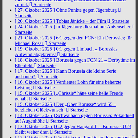
zurück
Startseite
[ 27. Oktober 2025 ]
Ohne Punkte gegen Jägersburg
Startseite
[ 26. Oktober 2025 ]
Tobias Jänicke – der Film
Startseite
[ 24. Oktober 2025 ]
In Jägersburg diesmal nur Außenseiter
Startseite
[ 21. Oktober 2025 ]
6:1 gegen den FCN: Ein Derbysieg für
Michael Rosar
Startseite
[ 19. Oktober 2025 ]
0:1 gegen Limbach – Borussias
Aufwind abgebremst
Startseite
[ 18. Oktober 2025 ]
Borussia gegen FCN 21 – Derbytime im
Ellenfeld
Startseite
[ 17. Oktober 2025 ]
Kann Borussia die kleine Serie
ausbauen?
Startseite
[ 16. Oktober 2025 ]
Verdienter Lohn für eine beherzte
Leistung
Startseite
[ 15. Oktober 2025 ]
„Chrissie“ hätte seine helle Freude
gehabt
Startseite
[ 15. Oktober 2025 ]
Der „Ober-Borusse“ wird 55 –
herzlichen Glückwunsch!
Startseite
[ 14. Oktober 2025 ]
Schwalbach gegen Borussia: Pokalduell
auf Augenhöhe
Startseite
[ 13. Oktober 2025 ]
6:2 gegen Hangard II – Borussias U23
bleibt weiter dran
Startseite
[ 12. Oktober 2025 ]
Dreckige drei Punkte am Franzenhaus