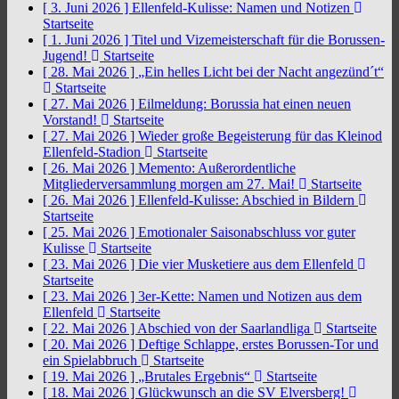
[ 3. Juni 2026 ]
Ellenfeld-Kulisse: Namen und Notizen
Startseite
[ 1. Juni 2026 ]
Titel und Vizemeisterschaft für die Borussen-
Jugend!
Startseite
[ 28. Mai 2026 ]
„Ein helles Licht bei der Nacht angezünd´t“
Startseite
[ 27. Mai 2026 ]
Eilmeldung: Borussia hat einen neuen
Vorstand!
Startseite
[ 27. Mai 2026 ]
Wieder große Begeisterung für das Kleinod
Ellenfeld-Stadion
Startseite
[ 26. Mai 2026 ]
Memento: Außerordentliche
Mitgliederversammlung morgen am 27. Mai!
Startseite
[ 26. Mai 2026 ]
Ellenfeld-Kulisse: Abschied in Bildern
Startseite
[ 25. Mai 2026 ]
Emotionaler Saisonabschluss vor guter
Kulisse
Startseite
[ 23. Mai 2026 ]
Die vier Musketiere aus dem Ellenfeld
Startseite
[ 23. Mai 2026 ]
3er-Kette: Namen und Notizen aus dem
Ellenfeld
Startseite
[ 22. Mai 2026 ]
Abschied von der Saarlandliga
Startseite
[ 20. Mai 2026 ]
Deftige Schlappe, erstes Borussen-Tor und
ein Spielabbruch
Startseite
[ 19. Mai 2026 ]
„Brutales Ergebnis“
Startseite
[ 18. Mai 2026 ]
Glückwunsch an die SV Elversberg!