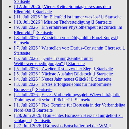
Startseite
[ 12. Juli 2026 ]
Vierer-Kette: Sonntagsnews aus dem
Ellenfeld
Startseite
[ 11. Juli 2026 ]
Im Ellenfeld ist immer was los!
Startseite
[ 10. Juli 2026 ]
Mission Titelverteidigung
Startseite
[ 9. Juli 2026 ]
Ein erfahrener Physiotherapeut ist zurück im
Ellenfeld!
Startseite
[ 8. Juli 2026 ]
Wir stellen vor: Dhiyauldin Fouzi Souysi
Startseite
[ 7. Juli 2026 ]
Wir stellen vor: Darius-Constantin Cherascu
Startseite
[ 6. Juli 2026 ]
„Gute Trainingseinheit unter
Wettbewerbsbedingungen“
Startseite
[ 5. Juli 2026 ]
Zweiter Test – zweiter Sieg
Startseite
[ 5. Juli 2026 ]
Nächste Ausfahrt Bildstock
Startseite
[ 4. Juli 2026 ]
Neues Jahr, neues Glück?!
Startseite
[ 3. Juli 2026 ]
Erstes Erfolgserlebnis für neuformierte
Borussen
Startseite
[ 2. Juli 2026 ]
Erstes Vorbereitungsspiel: Wieweit trägt die
Trainingsarbeit schon Früchte?
Startseite
[ 1. Juli 2026 ]
Fixe Termine für Borussia in der Verbandsliga
Nord-Ost
Startseite
[ 28. Juni 2026 ]
Ein echtes Borussen-Herz hat aufgehört zu
schlagen
Startseite
[ 27. Juni 2026 ]
Borussias Botschafter bei der WM