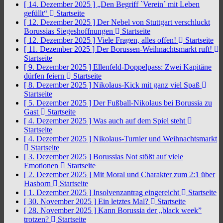
[ 14. Dezember 2025 ]
„Den Begriff `Verein´ mit Leben
gefüllt“
Startseite
[ 12. Dezember 2025 ]
Der Nebel von Stuttgart verschluckt
Borussias Siegeshoffnungen
Startseite
[ 12. Dezember 2025 ]
Viele Fragen, alles offen!
Startseite
[ 11. Dezember 2025 ]
Der Borussen-Weihnachtsmarkt ruft!
Startseite
[ 9. Dezember 2025 ]
Ellenfeld-Doppelpass: Zwei Kapitäne
dürfen feiern
Startseite
[ 8. Dezember 2025 ]
Nikolaus-Kick mit ganz viel Spaß
Startseite
[ 5. Dezember 2025 ]
Der Fußball-Nikolaus bei Borussia zu
Gast
Startseite
[ 4. Dezember 2025 ]
Was auch auf dem Spiel steht
Startseite
[ 4. Dezember 2025 ]
Nikolaus-Turnier und Weihnachtsmarkt
Startseite
[ 3. Dezember 2025 ]
Borussias Not stößt auf viele
Emotionen
Startseite
[ 2. Dezember 2025 ]
Mit Moral und Charakter zum 2:1 über
Hasborn
Startseite
[ 1. Dezember 2025 ]
Insolvenzantrag eingereicht
Startseite
[ 30. November 2025 ]
Ein letztes Mal?
Startseite
[ 28. November 2025 ]
Kann Borussia der „black week”
trotzen?
Startseite