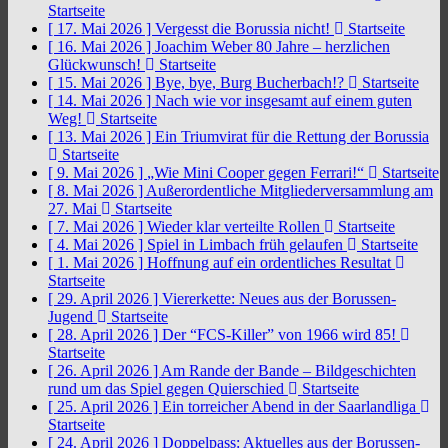
Startseite
[ 17. Mai 2026 ]
Vergesst die Borussia nicht!
Startseite
[ 16. Mai 2026 ]
Joachim Weber 80 Jahre – herzlichen
Glückwunsch!
Startseite
[ 15. Mai 2026 ]
Bye, bye, Burg Bucherbach!?
Startseite
[ 14. Mai 2026 ]
Nach wie vor insgesamt auf einem guten
Weg!
Startseite
[ 13. Mai 2026 ]
Ein Triumvirat für die Rettung der Borussia
Startseite
[ 9. Mai 2026 ]
„Wie Mini Cooper gegen Ferrari!“
Startseite
[ 8. Mai 2026 ]
Außerordentliche Mitgliederversammlung am
27. Mai
Startseite
[ 7. Mai 2026 ]
Wieder klar verteilte Rollen
Startseite
[ 4. Mai 2026 ]
Spiel in Limbach früh gelaufen
Startseite
[ 1. Mai 2026 ]
Hoffnung auf ein ordentliches Resultat
Startseite
[ 29. April 2026 ]
Viererkette: Neues aus der Borussen-
Jugend
Startseite
[ 28. April 2026 ]
Der “FCS-Killer” von 1966 wird 85!
Startseite
[ 26. April 2026 ]
Am Rande der Bande – Bildgeschichten
rund um das Spiel gegen Quierschied
Startseite
[ 25. April 2026 ]
Ein torreicher Abend in der Saarlandliga
Startseite
[ 24. April 2026 ]
Doppelpass: Aktuelles aus der Borussen-