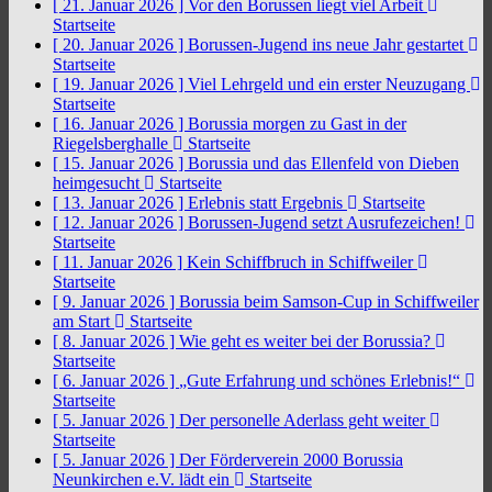
[ 21. Januar 2026 ]
Vor den Borussen liegt viel Arbeit
Startseite
[ 20. Januar 2026 ]
Borussen-Jugend ins neue Jahr gestartet
Startseite
[ 19. Januar 2026 ]
Viel Lehrgeld und ein erster Neuzugang
Startseite
[ 16. Januar 2026 ]
Borussia morgen zu Gast in der
Riegelsberghalle
Startseite
[ 15. Januar 2026 ]
Borussia und das Ellenfeld von Dieben
heimgesucht
Startseite
[ 13. Januar 2026 ]
Erlebnis statt Ergebnis
Startseite
[ 12. Januar 2026 ]
Borussen-Jugend setzt Ausrufezeichen!
Startseite
[ 11. Januar 2026 ]
Kein Schiffbruch in Schiffweiler
Startseite
[ 9. Januar 2026 ]
Borussia beim Samson-Cup in Schiffweiler
am Start
Startseite
[ 8. Januar 2026 ]
Wie geht es weiter bei der Borussia?
Startseite
[ 6. Januar 2026 ]
„Gute Erfahrung und schönes Erlebnis!“
Startseite
[ 5. Januar 2026 ]
Der personelle Aderlass geht weiter
Startseite
[ 5. Januar 2026 ]
Der Förderverein 2000 Borussia
Neunkirchen e.V. lädt ein
Startseite