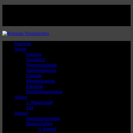
Facebook
Twitter
Instagram
Youtube
Startseite
Verein
Satzung
Steckbrief
Vereinsspielplan
Stadionmagazin
Chronik
Mitgliedsantrag
Ellenfeld
Platzbelegungsplan
Aktive
1. Mannschaft
AH
Jugend
Jugendsponsoring
Mannschaften
G Jugend