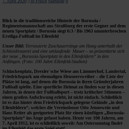
7. April 2020
Jo Frisch
Startseite
0
Blick in die traditionsreiche Historie der Borussia /
Regimentsmannschaft aus Straßburg der erste Gegner auf dem
neuen Sportplatz / Borussia siegt 6:3 / Bis 1963 ununterbrochen
Erstliga-Fußball im Ellenfeld
Unser Bild:
Terrassierte Zuschauerränge am Hang unterhalb der
Schlossbrauerei und eine umlaufende Mauer – so präsentierte sich
der neue „Borussia-Sportplatz in den Ellenfeldern“ in den
Anfängen. (Foto: 100 Jahre Ellenfeld-Stadion)
Schlackenplatz, Drexler´sche Wiese am Lämmerhof, Landertal,
Friedrichspark am ehemaligen Heusnersweiher – die Liste der
Plätze ist lang, auf denen die Borussia in ihren Gründerjahren
Fußball spielte. Eine sportliche Heimat zu finden war in diesen
Jahren, in denen der Fußballsport – trotz kritischer Stimmen –
einen großen Aufschwung erlebt, ist nicht einfach. Schließlich
ist es das hinter dem Friedrichspark gelegene Gelände „in den
Ellenfeldern“, welches die Vereinsbosse Otto Jennewein und
Hans Reiter als geeigneten Platz für einen künftigen „Borussia-
Sportplatz“ ins Auge gefasst haben. Heute vor 108 Jahren, am
7. April 1912, ist es schließlich soweit: Am Ostersonntag findet
im Ellenfeld das erste Spiel statt!