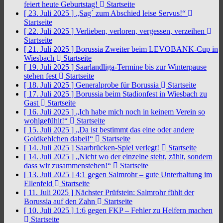
feiert heute Geburtstag!
Startseite
[ 23. Juli 2025 ]
„Sag´ zum Abschied leise Servus!“
Startseite
[ 22. Juli 2025 ]
Verlieben, verloren, vergessen, verzeihen
Startseite
[ 21. Juli 2025 ]
Borussia Zweiter beim LEVOBANK-Cup in
Wiesbach
Startseite
[ 19. Juli 2025 ]
Saarlandliga-Termine bis zur Winterpause
stehen fest
Startseite
[ 18. Juli 2025 ]
Generalprobe für Borussia
Startseite
[ 17. Juli 2025 ]
Borussia beim Stadionfest in Wiesbach zu
Gast
Startseite
[ 16. Juli 2025 ]
„Ich habe mich noch in keinem Verein so
wohlgefühlt!“
Startseite
[ 15. Juli 2025 ]
„Da ist bestimmt das eine oder andere
Goldkehlchen dabei!“
Startseite
[ 14. Juli 2025 ]
Saarbrücken-Spiel verlegt!
Startseite
[ 14. Juli 2025 ]
„Nicht wo der einzelne steht, zählt, sondern
dass wir zusammenstehen!“
Startseite
[ 13. Juli 2025 ]
4:1 gegen Salmrohr – gute Unterhaltung im
Ellenfeld
Startseite
[ 11. Juli 2025 ]
Nächster Prüfstein: Salmrohr fühlt der
Borussia auf den Zahn
Startseite
[ 10. Juli 2025 ]
1:6 gegen FKP – Fehler zu Helfern machen
Startseite