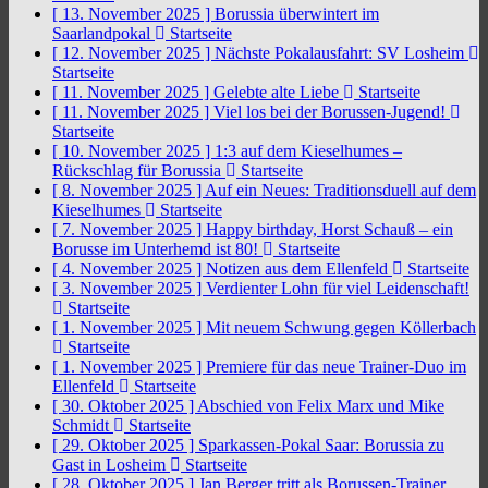
[ 13. November 2025 ]
Borussia überwintert im
Saarlandpokal
Startseite
[ 12. November 2025 ]
Nächste Pokalausfahrt: SV Losheim
Startseite
[ 11. November 2025 ]
Gelebte alte Liebe
Startseite
[ 11. November 2025 ]
Viel los bei der Borussen-Jugend!
Startseite
[ 10. November 2025 ]
1:3 auf dem Kieselhumes –
Rückschlag für Borussia
Startseite
[ 8. November 2025 ]
Auf ein Neues: Traditionsduell auf dem
Kieselhumes
Startseite
[ 7. November 2025 ]
Happy birthday, Horst Schauß – ein
Borusse im Unterhemd ist 80!
Startseite
[ 4. November 2025 ]
Notizen aus dem Ellenfeld
Startseite
[ 3. November 2025 ]
Verdienter Lohn für viel Leidenschaft!
Startseite
[ 1. November 2025 ]
Mit neuem Schwung gegen Köllerbach
Startseite
[ 1. November 2025 ]
Premiere für das neue Trainer-Duo im
Ellenfeld
Startseite
[ 30. Oktober 2025 ]
Abschied von Felix Marx und Mike
Schmidt
Startseite
[ 29. Oktober 2025 ]
Sparkassen-Pokal Saar: Borussia zu
Gast in Losheim
Startseite
[ 28. Oktober 2025 ]
Jan Berger tritt als Borussen-Trainer