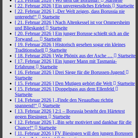
[ 23. Februar 2026 ]
Wo steht die Borussia?
Startseite
[ 22. Februar 2026 ]
Ein unvergessliches Erlebnis
Startseite
[ 22. Februar 2026 ]
„Der Welt zeigen, dass Borussia nie
untergeht!“
Startseite
[ 21. Februar 2026 ]
Nach Altenkessel ist vor Ommersheim
und Blieskastel
Startseite
[ 20. Februar 2026 ]
Ein junger Borusse schießt sich an die
Torwand …
Startseite
[ 19. Februar 2026 ]
Historisch gesehen sogar ein kleines
Traditionsduell
Startseite
[ 18. Februar 2026 ]
Wie Phönix aus der Asche …
Startseite
[ 17. Februar 2026 ]
Ein junger Mann mit Tasmania-
Erfahrung
Startseite
[ 16. Februar 2026 ]
Drei Siege für die Borussen-Jugend
Startseite
[ 15. Februar 2026 ]
Den Mutigen gehört die Welt
Startseite
[ 15. Februar 2026 ]
Doppelpass aus dem Ellenfeld
Startseite
[ 14. Februar 2026 ]
„Finde den Neuaufbau richtig
spannend!“
Startseite
[ 13. Februar 2026 ]
2:1 – Borussia besteht den Härtetest
gegen Biesingen
Startseite
[ 12. Februar 2026 ]
„Bin sehr motiviert und dankbar für die
Chance!“
Startseite
[ 11. Februar 2026 ]
FV Biesingen will den jungen Borussen