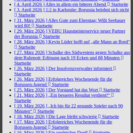
[ 4. April 2026 ]
Alles in allem ein bitterer Abend
Startseite
[ 3. April 2026 ]
1:2 in Karlsruhe: Borussia belohnt sich nicht
Startseite
[ 31. März 2026 ]
Alles Gute zum Ehrentag: Willi Seebauer
wird 80!
Startseite
[ 29. März 2026 ]
VEBU Hausmeisterservice neuer Partner
der Borussia
Startseite
[ 28. März 2026 ]
Kevin Lüder hofft auf „alle Mann an Bord“
Startseite
[ 27. März 2026 ]
Schalke des Südwestens gegen Schalke aus
dem Ruhrpott: Erlösung nach 19 Ecken und 88 Minuten
Startseite
[ 26. März 2026 ]
Der Insolvenzverwalter informiert
Startseite
[ 26. März 2026 ]
Erfolgreiches Wochenende für die
Borussen-Jugend
Startseite
[ 25. März 2026 ]
Der Vorstand hat das Wort
Startseite
[ 21. März 2026 ]
„Ein besseres Resultat verdient!“
Startseite
[ 19. März 2026 ]
„Ich bin für 22 gesunde Spieler nach 90
Minuten“
Startseite
[ 18. März 2026 ]
Die Lage bleibt schwierig
Startseite
[ 17. März 2026 ]
Erfolgreiches Wochenende für die
Borussen-Jugend
Startseite
[ 16. März 2026 ]
Ein ungleiches Duell
Startseite