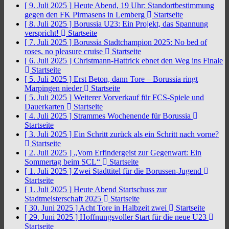
[ 9. Juli 2025 ]
Heute Abend, 19 Uhr: Standortbestimmung
gegen den FK Pirmasens in Lemberg
Startseite
[ 8. Juli 2025 ]
Borussia U23: Ein Projekt, das Spannung
verspricht!
Startseite
[ 7. Juli 2025 ]
Borussia Stadtchampion 2025: No bed of
roses, no pleasure cruise
Startseite
[ 6. Juli 2025 ]
Christmann-Hattrick ebnet den Weg ins Finale
Startseite
[ 5. Juli 2025 ]
Erst Beton, dann Tore – Borussia ringt
Marpingen nieder
Startseite
[ 5. Juli 2025 ]
Weiterer Vorverkauf für FCS-Spiele und
Dauerkarten
Startseite
[ 4. Juli 2025 ]
Strammes Wochenende für Borussia
Startseite
[ 3. Juli 2025 ]
Ein Schritt zurück als ein Schritt nach vorne?
Startseite
[ 2. Juli 2025 ]
„Vom Erfindergeist zur Gegenwart: Ein
Sommertag beim SCL“
Startseite
[ 1. Juli 2025 ]
Zwei Stadttitel für die Borussen-Jugend
Startseite
[ 1. Juli 2025 ]
Heute Abend Startschuss zur
Stadtmeisterschaft 2025
Startseite
[ 30. Juni 2025 ]
Acht Tore in Halbzeit zwei
Startseite
[ 29. Juni 2025 ]
Hoffnungsvoller Start für die neue U23
Startseite