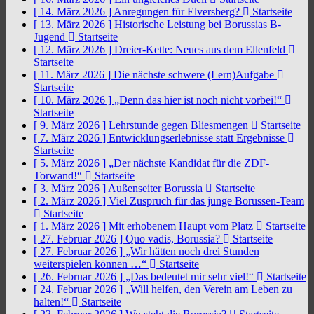
[ 14. März 2026 ]
Anregungen für Elversberg?
Startseite
[ 13. März 2026 ]
Historische Leistung bei Borussias B-
Jugend
Startseite
[ 12. März 2026 ]
Dreier-Kette: Neues aus dem Ellenfeld
Startseite
[ 11. März 2026 ]
Die nächste schwere (Lern)Aufgabe
Startseite
[ 10. März 2026 ]
„Denn das hier ist noch nicht vorbei!“
Startseite
[ 9. März 2026 ]
Lehrstunde gegen Bliesmengen
Startseite
[ 7. März 2026 ]
Entwicklungserlebnisse statt Ergebnisse
Startseite
[ 5. März 2026 ]
„Der nächste Kandidat für die ZDF-
Torwand!“
Startseite
[ 3. März 2026 ]
Außenseiter Borussia
Startseite
[ 2. März 2026 ]
Viel Zuspruch für das junge Borussen-Team
Startseite
[ 1. März 2026 ]
Mit erhobenem Haupt vom Platz
Startseite
[ 27. Februar 2026 ]
Quo vadis, Borussia?
Startseite
[ 27. Februar 2026 ]
„Wir hätten noch drei Stunden
weiterspielen können …“
Startseite
[ 26. Februar 2026 ]
„Das bedeutet mir sehr viel!“
Startseite
[ 24. Februar 2026 ]
„Will helfen, den Verein am Leben zu
halten!“
Startseite