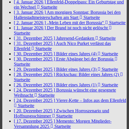
[ 4. Januar 2026 ]
Ellenfeld-Doppelpass: Ein Geburtstag und
ein Wechsel
Startseite
[ 3. Januar 2026 ]
Am morgigen Sonntag: Borussia bei den
Hallenstadtmeisterschaften am Start
Startseite
[ 2. Januar 2026 ]
„Mein Leben mit der Borussia“
Startseite
[ 1. Januar 2026 ]
Der Brand ist noch nicht gelöscht
Startseite
[ 31. Dezember 2025 ]
Jahresend-Gedanken
Startseite
[ 31. Dezember 2025 ]
Auch Nico Purket verlässt das
Ellenfeld
Startseite
[ 30. Dezember 2025 ]
Bilder eines Jahres (4)
Startseite
[ 30. Dezember 2025 ]
Erste Abgänge bei der Borussia
Startseite
[ 29. Dezember 2025 ]
Bilder eines Jahres (3)
Startseite
[ 28. Dezember 2025 ]
Rückschau: Bilder eines Jahres (2)
Startseite
[ 26. Dezember 2025 ]
Bilder eines Jahres (1)
Startseite
[ 24. Dezember 2025 ]
Borussia wünscht eine gesegnete
Weihnacht
Startseite
[ 24. Dezember 2025 ]
Vierer-Kette – Infos aus dem Ellenfeld
Startseite
[ 20. Dezember 2025 ]
Zwischen Horroszenario und
Hoffnungsschimmer
Startseite
[ 17. Dezember 2025 ]
Memento: Morgen Mitglieder-
Versammlung 2025
Startseite