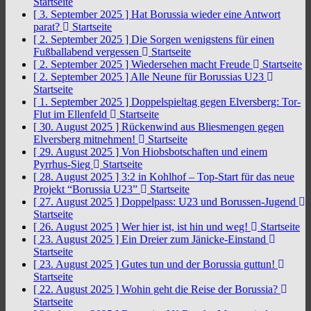
Startseite
[ 3. September 2025 ]
Hat Borussia wieder eine Antwort
parat?
Startseite
[ 2. September 2025 ]
Die Sorgen wenigstens für einen
Fußballabend vergessen
Startseite
[ 2. September 2025 ]
Wiedersehen macht Freude
Startseite
[ 2. September 2025 ]
Alle Neune für Borussias U23
Startseite
[ 1. September 2025 ]
Doppelspieltag gegen Elversberg: Tor-
Flut im Ellenfeld
Startseite
[ 30. August 2025 ]
Rückenwind aus Bliesmengen gegen
Elversberg mitnehmen!
Startseite
[ 29. August 2025 ]
Von Hiobsbotschaften und einem
Pyrrhus-Sieg
Startseite
[ 28. August 2025 ]
3:2 in Kohlhof – Top-Start für das neue
Projekt “Borussia U23”
Startseite
[ 27. August 2025 ]
Doppelpass: U23 und Borussen-Jugend
Startseite
[ 26. August 2025 ]
Wer hier ist, ist hin und weg!
Startseite
[ 23. August 2025 ]
Ein Dreier zum Jänicke-Einstand
Startseite
[ 23. August 2025 ]
Gutes tun und der Borussia guttun!
Startseite
[ 22. August 2025 ]
Wohin geht die Reise der Borussia?
Startseite