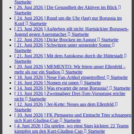
Startseite
[ 26. Juni 2026 ]
Die Gesundheit der Aktiven im Blick
Startseite
[ 24. Juni 2026 ]
Rund um die Uhr (fast) nur Borussia im
Kopf
Startseite
[ 23. Juni 2026 ]
Aufgeben gilt nicht: Hartnäckige Borussen-
Jugend gegen Auersmacher
Startseite
[ 22. Juni 2026 ]
Dicke Brocken im August
Startseite
[ 21. Juni 2026 ]
Schwitzen unter sengender Sonne
Startseite
[ 21. Juni 2026 ]
Mit dem Autokorso durch die Hüttestadt
Startseite
[ 20. Juni 2026 ]
MEMENTO: Wir feiern unser Ellenfeld –
mehr als nur ein Stadion
Startseite
[ 18. Juni 2026 ]
Neue Fan-Artikel eingetroffen!
Startseite
[ 16. Juni 2026 ]
Nomen est omen
Startseite
[ 14. Juni 2026 ]
Was erwartet die neue Borussia?
Startseite
[ 13. Juni 2026 ]
Zweimaliger Drei-Tore-Vorsprung reichte
nicht
Startseite
[ 12. Juni 2026 ]
3er-Kette: Neues aus dem Ellenfeld
Startseite
[ 10. Juni 2026 ]
FK Pirmasens und Eintracht Trier schnappen
sich Kurt-Gluding-Cup
Startseite
[ 4. Juni 2026 ]
Da spielen, wo einst Stars kickten: 22 Teams
kämpfen um den Kurt-Gluding-Cup
Startseite