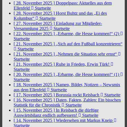
[ 28. November 2025 ]
Doppelpass: Aktuelles aus dem
Ellenfeld
Startseite
[ 28. November 2025 ]
Horst Buhtz und das „Ei des
Kolumbus“
Startseite
[ 27. November 2025 ]
Einladung zur Mitglieder-
Versammlung 2025
Startseite
[ 22. November 2025 ]
„Erbarme, die Hesse kommen!“ (2)
Startseite
[ 21. November 2025 ]
„Sich auf den Fußball konzentrieren“
Startseite
[ 21. November 2025 ]
„Nehmen die Situation sehr ernst“
Startseite
[ 21. November 2025 ]
Ruhe in Frieden, Erwin Türk!
Startseite
[ 20. November 2025 ]
„Erbarme, die Hesse kommen!“ (1)
Startseite
[ 18. November 2025 ]
Namen, Bilder, Notizen – Newsmix
aus dem Ellenfeld
Startseite
[ 17. November 2025 ]
Borussia rockt Reisbach
Startseite
[ 16. November 2025 ]
Daten, Fakten, Zahlen: Ein bisschen
Statistik für die Chronistik
Startseite
[ 15. November 2025 ]
In Reisbach die dürftige
Auswärtsbilanz endlich aufbessern!
Startseite
[ 14. November 2025 ]
Wiedersehen mit Markus Kneip
Startseite