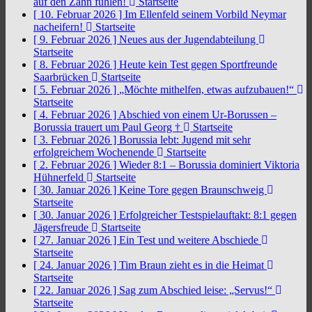
auf den Zahn fühlen!
Startseite
[ 10. Februar 2026 ]
Im Ellenfeld seinem Vorbild Neymar
nacheifern!
Startseite
[ 9. Februar 2026 ]
Neues aus der Jugendabteilung
Startseite
[ 8. Februar 2026 ]
Heute kein Test gegen Sportfreunde
Saarbrücken
Startseite
[ 5. Februar 2026 ]
„Möchte mithelfen, etwas aufzubauen!“
Startseite
[ 4. Februar 2026 ]
Abschied von einem Ur-Borussen –
Borussia trauert um Paul Georg †
Startseite
[ 3. Februar 2026 ]
Borussia lebt: Jugend mit sehr
erfolgreichem Wochenende
Startseite
[ 2. Februar 2026 ]
Wieder 8:1 – Borussia dominiert Viktoria
Hühnerfeld
Startseite
[ 30. Januar 2026 ]
Keine Tore gegen Braunschweig
Startseite
[ 30. Januar 2026 ]
Erfolgreicher Testspielauftakt: 8:1 gegen
Jägersfreude
Startseite
[ 27. Januar 2026 ]
Ein Test und weitere Abschiede
Startseite
[ 24. Januar 2026 ]
Tim Braun zieht es in die Heimat
Startseite
[ 22. Januar 2026 ]
Sag zum Abschied leise: „Servus!“
Startseite