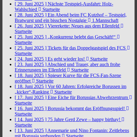
[ 29. Juni 2025 ]
Nächste Testspiel-Ausfahrt: Holz-
Wahlschied
Startseite
[ 28. Juni 2025 ]
Ein Abend beim FC Kutzhof – Testspiel,
Bratwurst und ein bisschen Nostalgie
1.Mannschaft
[ 26. Juni 2025 ]
Viererkette: Neues aus dem Ellenfeld
Startseite
[ 25. Juni 2025 ]
„Konkurrenz belebt das Geschäft!“
Startseite
[ 25. Juni 2025 ]
Tickets für das Doppelgastspiel des FCS
Startseite
[ 24. Juni 2025 ]
Es geht wieder los!
Startseite
[ 23. Juni 2025 ]
Abschied und Trauer, aber auch frohe
Erinnerungen im Ellenfeld
Startseite
[ 18. Juni 2025 ]
Spieser Kurve für die FCS-Fan-Szene
geöffnet
Startseite
[ 18. Juni 2025 ]
Vor 60 Jahren: Erfolgreiche Borussen im
„kicker“-Ranking
Startseite
[ 17. Juni 2025 ]
Eine Eiche für Borussias Abwehrzentrum
Startseite
[ 16. Juni 2025 ]
Borussia bekommt das Eröffnungsspiel!
Startseite
[ 14. Juni 2025 ]
75 Jahre Gerd Zewe – happy birthay!
Startseite
[ 13. Juni 2025 ]
Annemarie und Nino Fontanin: Zeitlebens
mit Borussia verbunden
Startseite