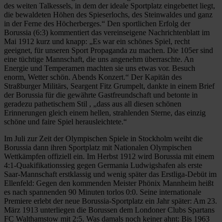
des weiten Talkessels, in dem der ideale Sportplatz eingebettet liegt,
die bewaldeten Höhen des Spieserlochs, des Steinwaldes und ganz
in der Ferne des Höcherberges.“ Den sportlichen Erfolg der
Borussia (6:3) kommentiert das vereinseigene Nachrichtenblatt im
Mai 1912 kurz und knapp: „Es war ein schönes Spiel, recht
geeignet, für unseren Sport Propaganda zu machen. Die 105er sind
eine tüchtige Mannschaft, die uns angenehm überraschte. An
Energie und Temperamen machten sie uns etwas vor. Besuch
enorm, Wetter schön. Abends Konzert.“ Der Kapitän des
Straßburger Militärs, Seargent Fitz Grumpelt, dankte in einem Brief
der Borussia für die gewährte Gastfreundschaft und betonte in
geradezu pathetischem Stil , „dass aus all diesen schönen
Erinnerungen gleich einem hellen, strahlenden Sterne, das einzig
schöne und faire Spiel herausleichtete.“
Im Juli zur Zeit der Olympischen Spiele in Stockholm weiht die
Borussia dann ihren Sportplatz mit Nationalen Olympischen
Wettkämpfen offiziell ein. Im Herbst 1912 wird Borussia mit einem
4:1-Quakifikationssieg gegen Germania Ludwigshafen als erste
Saar-Mannschaft erstklassig und wenig später das Erstliga-Debüt im
Ellenfeld: Gegen den kommenden Meister Phönix Mannheim heißt
es nach spannenden 90 Minuten torlos 0:0. Seine internationale
Premiere erlebt der neue Borussia-Sportplatz ein Jahr später: Am 23.
März 1913 unterliegen die Borussen dem Londoner Clubs Spartans
FC Walthamstow mit 2:5. Was damals noch keiner ahnt: Bis 1963