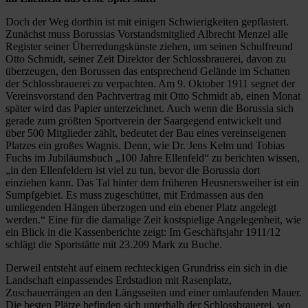
Doch der Weg dorthin ist mit einigen Schwierigkeiten gepflastert.
Zunächst muss Borussias Vorstandsmitglied Albrecht Menzel alle
Register seiner Überredungskünste ziehen, um seinen Schulfreund
Otto Schmidt, seiner Zeit Direktor der Schlossbrauerei, davon zu
überzeugen, den Borussen das entsprechend Gelände im Schatten
der Schlossbrauerei zu verpachten. Am 9. Oktober 1911 segnet der
Vereinsvorstand den Pachtvertrag mit Otto Schmidt ab, einen Monat
später wird das Papier unterzeichnet. Auch wenn die Borussia sich
gerade zum größten Sportverein der Saargegend entwickelt und
über 500 Mitglieder zählt, bedeutet der Bau eines vereinseigenen
Platzes ein großes Wagnis. Denn, wie Dr. Jens Kelm und Tobias
Fuchs im Jubiläumsbuch „100 Jahre Ellenfeld“ zu berichten wissen,
„in den Ellenfeldern ist viel zu tun, bevor die Borussia dort
einziehen kann. Das Tal hinter dem früheren Heusnersweiher ist ein
Sumpfgebiet. Es muss zugeschüttet, mit Erdmassen aus den
umliegenden Hängen überzogen und ein ebener Platz angelegt
werden.“ Eine für die damalige Zeit kostspielige Angelegenheit, wie
ein Blick in die Kassenberichte zeigt: Im Geschäftsjahr 1911/12
schlägt die Sportstätte mit 23.209 Mark zu Buche.
Derweil entsteht auf einem rechteckigen Grundriss ein sich in die
Landschaft einpassendes Erdstadion mit Rasenplatz,
Zuschauerrängen an den Längsseiten und einer umlaufenden Mauer.
Die besten Plätze befinden sich unterhalb der Schlossbrauerei, wo