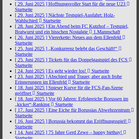
[ 29. Juni 2025 ]
Hoffnungsvoller Start für die neue U23
Startseite
[ 29. Juni 2025 ]
Nächste Testspiel-Ausfahrt: Holz-
Wahlschied
Startseite
[ 28. Juni 2025 ]
Ein Abend beim FC Kutzhof – Testspiel,
Bratwurst und ein bisschen Nostalgie
1.Mannschaft
[ 26. Juni 2025 ]
Viererkette: Neues aus dem Ellenfeld
Startseite
[ 25. Juni 2025 ]
„Konkurrenz belebt das Geschäft!“
Startseite
[ 25. Juni 2025 ]
Tickets für das Doppelgastspiel des FCS
Startseite
[ 24. Juni 2025 ]
Es geht wieder los!
Startseite
[ 23. Juni 2025 ]
Abschied und Trauer, aber auch frohe
Erinnerungen im Ellenfeld
Startseite
[ 18. Juni 2025 ]
Spieser Kurve für die FCS-Fan-Szene
geöffnet
Startseite
[ 18. Juni 2025 ]
Vor 60 Jahren: Erfolgreiche Borussen im
„kicker“-Ranking
Startseite
[ 17. Juni 2025 ]
Eine Eiche für Borussias Abwehrzentrum
Startseite
[ 16. Juni 2025 ]
Borussia bekommt das Eröffnungsspiel!
Startseite
[ 14. Juni 2025 ]
75 Jahre Gerd Zewe – happy birthay!
Startseite