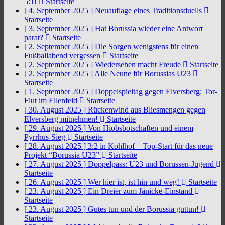
5:1!
Startseite
[ 4. September 2025 ]
Neuauflage eines Traditionsduells
Startseite
[ 3. September 2025 ]
Hat Borussia wieder eine Antwort
parat?
Startseite
[ 2. September 2025 ]
Die Sorgen wenigstens für einen
Fußballabend vergessen
Startseite
[ 2. September 2025 ]
Wiedersehen macht Freude
Startseite
[ 2. September 2025 ]
Alle Neune für Borussias U23
Startseite
[ 1. September 2025 ]
Doppelspieltag gegen Elversberg: Tor-
Flut im Ellenfeld
Startseite
[ 30. August 2025 ]
Rückenwind aus Bliesmengen gegen
Elversberg mitnehmen!
Startseite
[ 29. August 2025 ]
Von Hiobsbotschaften und einem
Pyrrhus-Sieg
Startseite
[ 28. August 2025 ]
3:2 in Kohlhof – Top-Start für das neue
Projekt “Borussia U23”
Startseite
[ 27. August 2025 ]
Doppelpass: U23 und Borussen-Jugend
Startseite
[ 26. August 2025 ]
Wer hier ist, ist hin und weg!
Startseite
[ 23. August 2025 ]
Ein Dreier zum Jänicke-Einstand
Startseite
[ 23. August 2025 ]
Gutes tun und der Borussia guttun!
Startseite