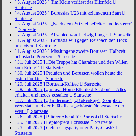
[ 5. August 2025 ]
Tim Klein verlässt das Ellenfeld
Startseite
[ 4. August 2025 ]
Borussias U23 mit gelungenem Start
Startseite
[ 3. August 2025 ]
„Nach dem 2:0 viel befreiter und lockerer“
Startseite
[ 2. August 2025 ]
Abschied von Ludwig Lang †
Startseite
[ 1. August 2025 ]
Borussia will gegen Reisbach den Bock
umstoßen
Startseite
[ 1. August 2025 ]
Misslungene zweite Borussen-Halbzeit,
heimstarke Preußen
Startseite
[ 31. Juli 2025 ]
„Die Truppe hat Charakter und den Willen
zum Erfolg!“
Startseite
[ 30. Juli 2025 ]
Preußen und Borussen wollen heute die
ersten Punkte
Startseite
[ 29. Juli 2025 ]
Borussia-Kulisse
Startseite
[ 28. Juli 2025 ]
„Innova Home Ellenfeld-Stadion“ – Altes
erhalten und neues gestalten
Startseite
[ 27. Juli 2025 ]
„Kinderinsel“, „Kükenkoje“, Saarpfalz-
Werkstatt“ und der Fußball als „schönste Nebensache der
Welt“
Startseite
[ 26. Juli 2025 ]
Bitterer Abend für Borussia
Startseite
[ 25. Juli 2025 ]
Lepidoptera Borussiae
Startseite
[ 25. Juli 2025 ]
Geburtstagsparty oder Party-Crash?
Startseite