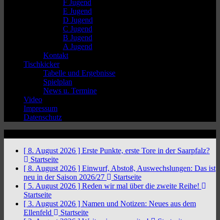
F Jugend
E Jugend
D Jugend
C Jugend
B Jugend
A Jugend
Kontakt
Tischkicker
Tabelle und Ergebnisse
Spielplan
News u. Termine
Video
Impressum
Datenschutz
News Ticker
[ 8. August 2026 ]
Erste Punkte, erste Tore in der Saarpfalz?
Startseite
[ 8. August 2026 ]
Einwurf, Abstoß, Auswechslungen: Das ist
neu in der Saison 2026/27
Startseite
[ 5. August 2026 ]
Reden wir mal über die zweite Reihe!
Startseite
[ 3. August 2026 ]
Namen und Notizen: Neues aus dem
Ellenfeld
Startseite