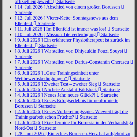
offiziell eingeweiht
Startseite
[ 14. Juli 2026 ]
Abschied von einem großen Borussen
Startseite
[ 12. Juli 2026 ]
Vierer-Kette: Sonntagsnews aus dem
Ellenfeld
Startseite
[ 11. Juli 2026 ]
Im Ellenfeld ist immer was los!
Startseite
[ 10. Juli 2026 ]
Mission Titelverteidigung
Startseite
[ 9. Juli 2026 ]
Ein erfahrener Physiotherapeut ist zurück im
Ellenfeld!
Startseite
[ 8. Juli 2026 ]
Wir stellen vor: Dhiyauldin Fouzi Souysi
Startseite
[ 7. Juli 2026 ]
Wir stellen vor: Darius-Constantin Cherascu
Startseite
[ 6. Juli 2026 ]
„Gute Trainingseinheit unter
Wettbewerbsbedingungen“
Startseite
[ 5. Juli 2026 ]
Zweiter Test – zweiter Sieg
Startseite
[ 5. Juli 2026 ]
Nächste Ausfahrt Bildstock
Startseite
[ 4. Juli 2026 ]
Neues Jahr, neues Glück?!
Startseite
[ 3. Juli 2026 ]
Erstes Erfolgserlebnis für neuformierte
Borussen
Startseite
[ 2. Juli 2026 ]
Erstes Vorbereitungsspiel: Wieweit trägt die
Trainingsarbeit schon Früchte?
Startseite
[ 1. Juli 2026 ]
Fixe Termine für Borussia in der Verbandsliga
Nord-Ost
Startseite
[ 28. Juni 2026 ]
Ein echtes Borussen-Herz hat aufgehört zu