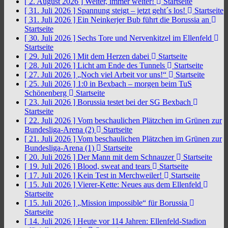
[ 2. August 2026 ]
Weiter, immer weiter!
Startseite
[ 31. Juli 2026 ]
Spannung steigt – jetzt geht´s los!
Startseite
[ 31. Juli 2026 ]
Ein Neinkerjer Bub führt die Borussia an
Startseite
[ 30. Juli 2026 ]
Sechs Tore und Nervenkitzel im Ellenfeld
Startseite
[ 29. Juli 2026 ]
Mit dem Herzen dabei
Startseite
[ 28. Juli 2026 ]
Licht am Ende des Tunnels
Startseite
[ 27. Juli 2026 ]
„Noch viel Arbeit vor uns!“
Startseite
[ 25. Juli 2026 ]
1:0 in Bexbach – morgen beim TuS
Schönenberg
Startseite
[ 23. Juli 2026 ]
Borussia testet bei der SG Bexbach
Startseite
[ 22. Juli 2026 ]
Vom beschaulichen Plätzchen im Grünen zur
Bundesliga-Arena (2)
Startseite
[ 21. Juli 2026 ]
Vom beschaulichen Plätzchen im Grünen zur
Bundesliga-Arena (1)
Startseite
[ 20. Juli 2026 ]
Der Mann mit dem Schnauzer
Startseite
[ 19. Juli 2026 ]
Blood, sweat and tears
Startseite
[ 17. Juli 2026 ]
Kein Test in Merchweiler!
Startseite
[ 15. Juli 2026 ]
Vierer-Kette: Neues aus dem Ellenfeld
Startseite
[ 15. Juli 2026 ]
„Mission impossible“ für Borussia
Startseite
[ 14. Juli 2026 ]
Heute vor 114 Jahren: Ellenfeld-Stadion