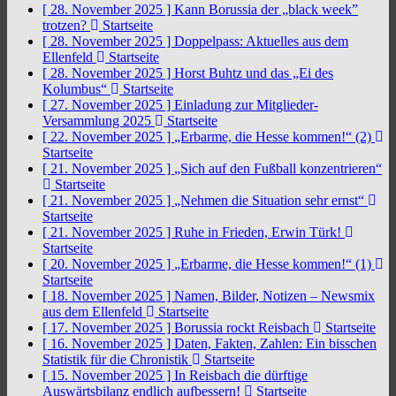
[ 28. November 2025 ]
Kann Borussia der „black week”
trotzen?
Startseite
[ 28. November 2025 ]
Doppelpass: Aktuelles aus dem
Ellenfeld
Startseite
[ 28. November 2025 ]
Horst Buhtz und das „Ei des
Kolumbus“
Startseite
[ 27. November 2025 ]
Einladung zur Mitglieder-
Versammlung 2025
Startseite
[ 22. November 2025 ]
„Erbarme, die Hesse kommen!“ (2)
Startseite
[ 21. November 2025 ]
„Sich auf den Fußball konzentrieren“
Startseite
[ 21. November 2025 ]
„Nehmen die Situation sehr ernst“
Startseite
[ 21. November 2025 ]
Ruhe in Frieden, Erwin Türk!
Startseite
[ 20. November 2025 ]
„Erbarme, die Hesse kommen!“ (1)
Startseite
[ 18. November 2025 ]
Namen, Bilder, Notizen – Newsmix
aus dem Ellenfeld
Startseite
[ 17. November 2025 ]
Borussia rockt Reisbach
Startseite
[ 16. November 2025 ]
Daten, Fakten, Zahlen: Ein bisschen
Statistik für die Chronistik
Startseite
[ 15. November 2025 ]
In Reisbach die dürftige
Auswärtsbilanz endlich aufbessern!
Startseite