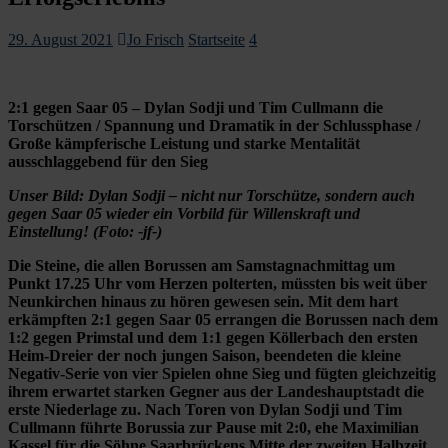
29. August 2021
Jo Frisch
Startseite
4
2:1 gegen Saar 05 – Dylan Sodji und Tim Cullmann die
Torschützen / Spannung und Dramatik in der Schlussphase /
Große kämpferische Leistung und starke Mentalität
ausschlaggebend für den Sieg
Unser Bild: Dylan Sodji – nicht nur Torschütze, sondern auch
gegen Saar 05 wieder ein Vorbild für Willenskraft und
Einstellung! (Foto: -jf-)
Die Steine, die allen Borussen am Samstagnachmittag um
Punkt 17.25 Uhr vom Herzen polterten, müssten bis weit über
Neunkirchen hinaus zu hören gewesen sein. Mit dem hart
erkämpften 2:1 gegen Saar 05 errangen die Borussen nach dem
1:2 gegen Primstal und dem 1:1 gegen Köllerbach den ersten
Heim-Dreier der noch jungen Saison, beendeten die kleine
Negativ-Serie von vier Spielen ohne Sieg und fügten gleichzeitig
ihrem erwartet starken Gegner aus der Landeshauptstadt die
erste Niederlage zu. Nach Toren von Dylan Sodji und Tim
Cullmann führte Borussia zur Pause mit 2:0, ehe Maximilian
Kassel für die Söhne Saarbrückens Mitte der zweiten Halbzeit