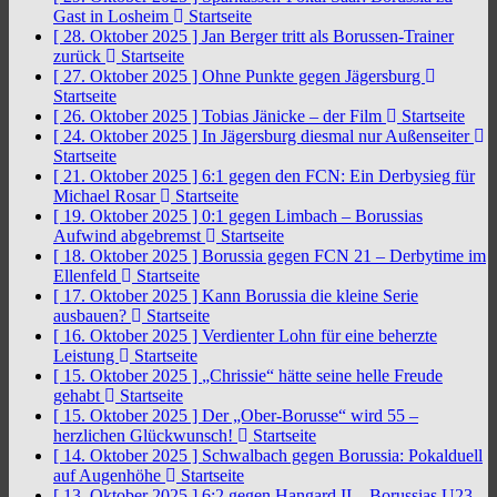
Gast in Losheim
Startseite
[ 28. Oktober 2025 ]
Jan Berger tritt als Borussen-Trainer
zurück
Startseite
[ 27. Oktober 2025 ]
Ohne Punkte gegen Jägersburg
Startseite
[ 26. Oktober 2025 ]
Tobias Jänicke – der Film
Startseite
[ 24. Oktober 2025 ]
In Jägersburg diesmal nur Außenseiter
Startseite
[ 21. Oktober 2025 ]
6:1 gegen den FCN: Ein Derbysieg für
Michael Rosar
Startseite
[ 19. Oktober 2025 ]
0:1 gegen Limbach – Borussias
Aufwind abgebremst
Startseite
[ 18. Oktober 2025 ]
Borussia gegen FCN 21 – Derbytime im
Ellenfeld
Startseite
[ 17. Oktober 2025 ]
Kann Borussia die kleine Serie
ausbauen?
Startseite
[ 16. Oktober 2025 ]
Verdienter Lohn für eine beherzte
Leistung
Startseite
[ 15. Oktober 2025 ]
„Chrissie“ hätte seine helle Freude
gehabt
Startseite
[ 15. Oktober 2025 ]
Der „Ober-Borusse“ wird 55 –
herzlichen Glückwunsch!
Startseite
[ 14. Oktober 2025 ]
Schwalbach gegen Borussia: Pokalduell
auf Augenhöhe
Startseite
[ 13. Oktober 2025 ]
6:2 gegen Hangard II – Borussias U23