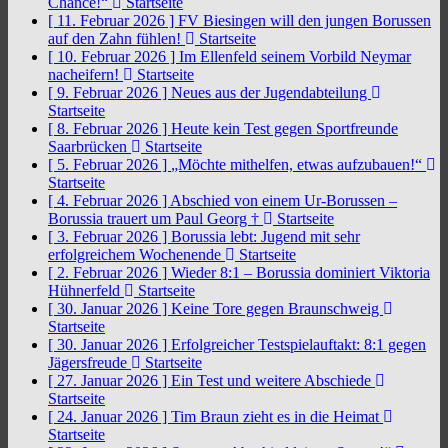
Chance!“
Startseite
[ 11. Februar 2026 ]
FV Biesingen will den jungen Borussen
auf den Zahn fühlen!
Startseite
[ 10. Februar 2026 ]
Im Ellenfeld seinem Vorbild Neymar
nacheifern!
Startseite
[ 9. Februar 2026 ]
Neues aus der Jugendabteilung
Startseite
[ 8. Februar 2026 ]
Heute kein Test gegen Sportfreunde
Saarbrücken
Startseite
[ 5. Februar 2026 ]
„Möchte mithelfen, etwas aufzubauen!“
Startseite
[ 4. Februar 2026 ]
Abschied von einem Ur-Borussen –
Borussia trauert um Paul Georg †
Startseite
[ 3. Februar 2026 ]
Borussia lebt: Jugend mit sehr
erfolgreichem Wochenende
Startseite
[ 2. Februar 2026 ]
Wieder 8:1 – Borussia dominiert Viktoria
Hühnerfeld
Startseite
[ 30. Januar 2026 ]
Keine Tore gegen Braunschweig
Startseite
[ 30. Januar 2026 ]
Erfolgreicher Testspielauftakt: 8:1 gegen
Jägersfreude
Startseite
[ 27. Januar 2026 ]
Ein Test und weitere Abschiede
Startseite
[ 24. Januar 2026 ]
Tim Braun zieht es in die Heimat
Startseite