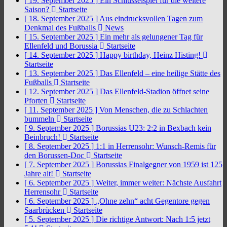
[ 19. September 2025 ]
Ein Schlüsselspiel für die weitere
Saison?
Startseite
[ 18. September 2025 ]
Aus eindrucksvollen Tagen zum
Denkmal des Fußballs
News
[ 15. September 2025 ]
Ein mehr als gelungener Tag für
Ellenfeld und Borussia
Startseite
[ 14. September 2025 ]
Happy birthday, Heinz Histing!
Startseite
[ 13. September 2025 ]
Das Ellenfeld – eine heilige Stätte des
Fußballs
Startseite
[ 12. September 2025 ]
Das Ellenfeld-Stadion öffnet seine
Pforten
Startseite
[ 11. September 2025 ]
Von Menschen, die zu Schlachten
bummeln
Startseite
[ 9. September 2025 ]
Borussias U23: 2:2 in Bexbach kein
Beinbruch!
Startseite
[ 8. September 2025 ]
1:1 in Herrensohr: Wunsch-Remis für
den Borussen-Doc
Startseite
[ 7. September 2025 ]
Borussias Finalgegner von 1959 ist 125
Jahre alt!
Startseite
[ 6. September 2025 ]
Weiter, immer weiter: Nächste Ausfahrt
Herrensohr
Startseite
[ 6. September 2025 ]
„Ohne zehn“ acht Gegentore gegen
Saarbrücken
Startseite
[ 5. September 2025 ]
Die richtige Antwort: Nach 1:5 jetzt