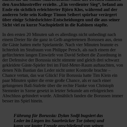
den Anschlusstreffer erzielte. „Ein verdienter Sieg“, befand am
Ende ein sichtlich erleichterter Björn Klos, während auf der
anderen Seite sein Kollege Timon Seibert spürbar verärgert
über einige Schiedsrichter-Entscheidungen und die aus seiner
Sicht viel zu kurze Nachspielzeit in die Kabinen stapfte.
In den ersten 20 Minuten sah es allerdings nicht unbedingt nach
einem Dreier für die ganz in Gelb angetretenen Borussen aus, denn
die Gäste hatten mehr Spielanteile. Nach vier Minuten brannte es
lichterloh im Strafraum von Philippe Persch, als nach einem der
gefürchteten langen Einwürfe von David Seibert die Zuordnung in
der Defensive der Borussia nicht stimmte und gleich drei schwarz
gekleidete Gäste-Spieler frei im Fünf-Meter-Raum auftauchten, von
denen Nils Bastian das Leder nicht unter Kontrolle brachte –
Chance vertan, das war Glück! Für Borussia hatte Tim Klein ein
paar Minuten später die erste große Chance, als er nach einer
gelungenen Ball-Stafette über die rechte Flanke von Christoph
Stemmler in Szene gesetzt in letzter Sekunde am erfolgreichen
Abschluss gehindert wurde. Allmählich fanden die Borussen immer
besser ins Spiel hinein.
Führung für Borussia: Dylan Sodji bugsiert das
Leder im Liegen ins Saarbrücker Tor (oben) und
kann vor lauter Freude anschließend von seinen