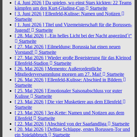
[ 4. Juni 2026 ]
Da spielen, wo einst Stars kickten: 22 Teams
kämpfen um den Kurt-Gluding-Cup
Startseite
[ 3. Juni 2026 ]
Ellenfeld-Kulisse: Namen und Notizen
Startseite
[ 1. Juni 2026 ]
Titel und Vizemeisterschaft für die Borussen-
Jugend!
Startseite
[ 28. Mai 2026 ]
„Ein helles Licht bei der Nacht angezünd´t“
Startseite
[ 27. Mai 2026 ]
Eilmeldung: Borussia hat einen neuen
Vorstand!
Startseite
[ 27. Mai 2026 ]
Wieder große Begeisterung für das Kleinod
Ellenfeld-Stadion
Startseite
[ 26. Mai 2026 ]
Memento: Außerordentliche
Mitgliederversammlung morgen am 27. Mai!
Startseite
[ 26. Mai 2026 ]
Ellenfeld-Kulisse: Abschied in Bildern
Startseite
[ 25. Mai 2026 ]
Emotionaler Saisonabschluss vor guter
Kulisse
Startseite
[ 23. Mai 2026 ]
Die vier Musketiere aus dem Ellenfeld
Startseite
[ 23. Mai 2026 ]
3er-Kette: Namen und Notizen aus dem
Ellenfeld
Startseite
[ 22. Mai 2026 ]
Abschied von der Saarlandliga
Startseite
[ 20. Mai 2026 ]
Deftige Schlappe, erstes Borussen-Tor und
ein Spielabbruch
Startseite