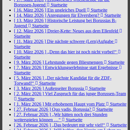
Borussen-Jugend
Startseite
[ 16. März 2026 ]
Ein ungleiches Duell
Startseite
[ 14. März 2026 ]
Anregungen für Elversberg?
Startseite
[ 13. März 2026 ]
Historische Leistung bei Borussias B-
Jugend
Startseite
[ 12. März 2026 ]
Dreier-Kette: Neues aus dem Ellenfeld
Startseite
[ 11. März 2026 ]
Die nächste schwere (Lern)Aufgabe
Startseite
[ 10. März 2026 ]
„Denn das hier ist noch nicht vorbei!“
Startseite
[ 9. März 2026 ]
Lehrstunde gegen Bliesmengen
Startseite
[ 7. März 2026 ]
Entwicklungserlebnisse statt Ergebnisse
Startseite
[ 5. März 2026 ]
„Der nächste Kandidat für die ZDF-
Torwand!“
Startseite
[ 3. März 2026 ]
Außenseiter Borussia
Startseite
[ 2. März 2026 ]
Viel Zuspruch für das junge Borussen-Team
Startseite
[ 1. März 2026 ]
Mit erhobenem Haupt vom Platz
Startseite
[ 27. Februar 2026 ]
Quo vadis, Borussia?
Startseite
[ 27. Februar 2026 ]
„Wir hätten noch drei Stunden
weiterspielen können …“
Startseite
[ 26. Februar 2026 ]
„Das bedeutet mir sehr viel!“
Startseite