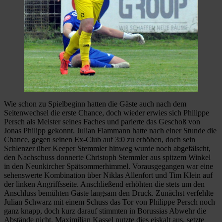
Wie schon zu Spielbeginn hatten die Gäste auch nach dem
Seitenwechsel die erste Chance, doch wieder erwies sich Philippe
Persch als Meister seines Faches und parierte das Geschoß von
Jonas Philipp gekonnt. Julian Flammann hatte nach einer Stunde die
Chance, gegen seinen Ex-Club auf 3:0 zu erhöhen, doch sein
Schlenzer über Keeper Stemmler hinweg wurde noch abgefälscht,
den Nachschuss donnerte Christoph Stemmler aus spitzem Winkel
in den Neunkircher Spätsommerhimmel. Vorausgegangen war eine
sehenswerte Kombination über Niklas Allenfort und Tim Klein auf
der linken Angriffsseite. Anschließend erhöhten die stets um den
Anschluss bemühten Gäste langsam den Druck. Zunächst verfehlte
Julian Schwarz mit einem Schuss das Tor von Philippe Persch noch
ganz knapp, doch kurz darauf stimmten in Borussias Abwehr die
Abstände nicht. Maximilian Kassel nutzte dies eiskalt aus, setzte