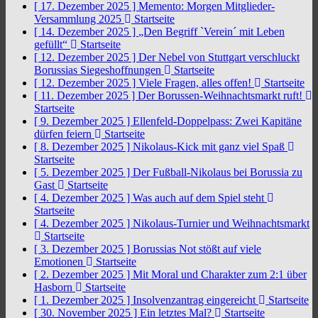
[ 17. Dezember 2025 ]
Memento: Morgen Mitglieder-
Versammlung 2025
Startseite
[ 14. Dezember 2025 ]
„Den Begriff `Verein´ mit Leben
gefüllt“
Startseite
[ 12. Dezember 2025 ]
Der Nebel von Stuttgart verschluckt
Borussias Siegeshoffnungen
Startseite
[ 12. Dezember 2025 ]
Viele Fragen, alles offen!
Startseite
[ 11. Dezember 2025 ]
Der Borussen-Weihnachtsmarkt ruft!
Startseite
[ 9. Dezember 2025 ]
Ellenfeld-Doppelpass: Zwei Kapitäne
dürfen feiern
Startseite
[ 8. Dezember 2025 ]
Nikolaus-Kick mit ganz viel Spaß
Startseite
[ 5. Dezember 2025 ]
Der Fußball-Nikolaus bei Borussia zu
Gast
Startseite
[ 4. Dezember 2025 ]
Was auch auf dem Spiel steht
Startseite
[ 4. Dezember 2025 ]
Nikolaus-Turnier und Weihnachtsmarkt
Startseite
[ 3. Dezember 2025 ]
Borussias Not stößt auf viele
Emotionen
Startseite
[ 2. Dezember 2025 ]
Mit Moral und Charakter zum 2:1 über
Hasborn
Startseite
[ 1. Dezember 2025 ]
Insolvenzantrag eingereicht
Startseite
[ 30. November 2025 ]
Ein letztes Mal?
Startseite