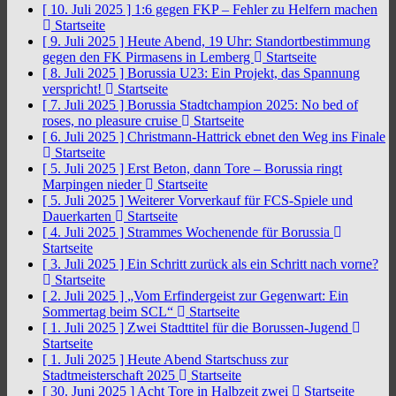
[ 10. Juli 2025 ]
1:6 gegen FKP – Fehler zu Helfern machen
Startseite
[ 9. Juli 2025 ]
Heute Abend, 19 Uhr: Standortbestimmung
gegen den FK Pirmasens in Lemberg
Startseite
[ 8. Juli 2025 ]
Borussia U23: Ein Projekt, das Spannung
verspricht!
Startseite
[ 7. Juli 2025 ]
Borussia Stadtchampion 2025: No bed of
roses, no pleasure cruise
Startseite
[ 6. Juli 2025 ]
Christmann-Hattrick ebnet den Weg ins Finale
Startseite
[ 5. Juli 2025 ]
Erst Beton, dann Tore – Borussia ringt
Marpingen nieder
Startseite
[ 5. Juli 2025 ]
Weiterer Vorverkauf für FCS-Spiele und
Dauerkarten
Startseite
[ 4. Juli 2025 ]
Strammes Wochenende für Borussia
Startseite
[ 3. Juli 2025 ]
Ein Schritt zurück als ein Schritt nach vorne?
Startseite
[ 2. Juli 2025 ]
„Vom Erfindergeist zur Gegenwart: Ein
Sommertag beim SCL“
Startseite
[ 1. Juli 2025 ]
Zwei Stadttitel für die Borussen-Jugend
Startseite
[ 1. Juli 2025 ]
Heute Abend Startschuss zur
Stadtmeisterschaft 2025
Startseite
[ 30. Juni 2025 ]
Acht Tore in Halbzeit zwei
Startseite