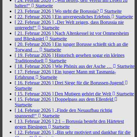
[ 24. Februar 2026 ]
„Will helfen, den Verein am Leben zu
halten!“
Startseite
[ 23. Februar 2026 ]
Wo steht die Borussia?
Startseite
[ 22. Februar 2026 ]
Ein unvergessliches Erlebnis
Startseite
[ 22. Februar 2026 ]
„Der Welt zeigen, dass Borussia nie
untergeht!“
Startseite
[ 21. Februar 2026 ]
Nach Altenkessel ist vor Ommersheim
und Blieskastel
Startseite
[ 20. Februar 2026 ]
Ein junger Borusse schießt sich an die
Torwand …
Startseite
[ 19. Februar 2026 ]
Historisch gesehen sogar ein kleines
Traditionsduell
Startseite
[ 18. Februar 2026 ]
Wie Phönix aus der Asche …
Startseite
[ 17. Februar 2026 ]
Ein junger Mann mit Tasmania-
Erfahrung
Startseite
[ 16. Februar 2026 ]
Drei Siege für die Borussen-Jugend
Startseite
[ 15. Februar 2026 ]
Den Mutigen gehört die Welt
Startseite
[ 15. Februar 2026 ]
Doppelpass aus dem Ellenfeld
Startseite
[ 14. Februar 2026 ]
„Finde den Neuaufbau richtig
spannend!“
Startseite
[ 13. Februar 2026 ]
2:1 – Borussia besteht den Härtetest
gegen Biesingen
Startseite
[ 12. Februar 2026 ]
„Bin sehr motiviert und dankbar für die