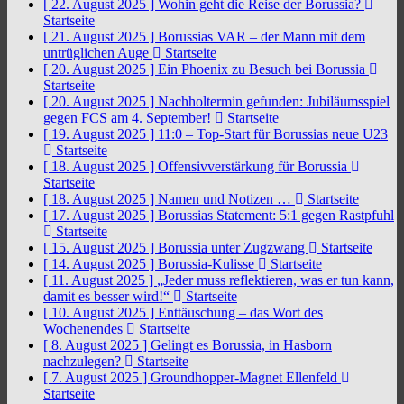
[ 22. August 2025 ]
Wohin geht die Reise der Borussia?
Startseite
[ 21. August 2025 ]
Borussias VAR – der Mann mit dem
untrüglichen Auge
Startseite
[ 20. August 2025 ]
Ein Phoenix zu Besuch bei Borussia
Startseite
[ 20. August 2025 ]
Nachholtermin gefunden: Jubiläumsspiel
gegen FCS am 4. September!
Startseite
[ 19. August 2025 ]
11:0 – Top-Start für Borussias neue U23
Startseite
[ 18. August 2025 ]
Offensivverstärkung für Borussia
Startseite
[ 18. August 2025 ]
Namen und Notizen …
Startseite
[ 17. August 2025 ]
Borussias Statement: 5:1 gegen Rastpfuhl
Startseite
[ 15. August 2025 ]
Borussia unter Zugzwang
Startseite
[ 14. August 2025 ]
Borussia-Kulisse
Startseite
[ 11. August 2025 ]
„Jeder muss reflektieren, was er tun kann,
damit es besser wird!“
Startseite
[ 10. August 2025 ]
Enttäuschung – das Wort des
Wochenendes
Startseite
[ 8. August 2025 ]
Gelingt es Borussia, in Hasborn
nachzulegen?
Startseite
[ 7. August 2025 ]
Groundhopper-Magnet Ellenfeld
Startseite