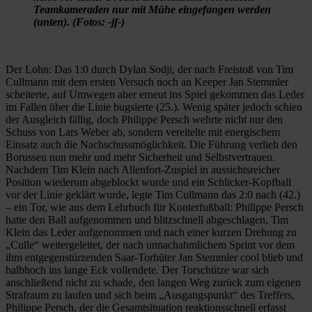
Teamkameraden nur mit Mühe eingefangen werden
(unten). (Fotos: -jf-)
Der Lohn: Das 1:0 durch Dylan Sodji, der nach Freistoß von Tim
Cullmann mit dem ersten Versuch noch an Keeper Jan Stemmler
scheiterte, auf Umwegen aber erneut ins Spiel gekommen das Leder
im Fallen über die Linie bugsierte (25.). Wenig später jedoch schien
der Ausgleich fällig, doch Philippe Persch wehrte nicht nur den
Schuss von Lars Weber ab, sondern vereitelte mit energischem
Einsatz auch die Nachschussmöglichkeit. Die Führung verlieh den
Borussen nun mehr und mehr Sicherheit und Selbstvertrauen.
Nachdem Tim Klein nach Allenfort-Zuspiel in aussichtsreicher
Position wiederum abgeblockt wurde und ein Schlicker-Kopfball
vor der Linie geklärt wurde, legte Tim Cullmann das 2:0 nach (42.)
– ein Tor, wie aus dem Lehrbuch für Konterfußball: Philippe Persch
hatte den Ball aufgenommen und blitzschnell abgeschlagen, Tim
Klein das Leder aufgenommen und nach einer kurzen Drehung zu
„Culle“ weitergeleitet, der nach unnachahmlichem Sprint vor dem
ihm entgegenstürzenden Saar-Torhüter Jan Stemmler cool blieb und
halbhoch ins lange Eck vollendete. Der Torschütze war sich
anschließend nicht zu schade, den langen Weg zurück zum eigenen
Strafraum zu laufen und sich beim „Ausgangspunkt“ des Treffers,
Philippe Persch, der die Gesamtsituation reaktionsschnell erfasst