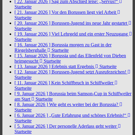
[ 22. Januar 2026 ]
Sag zum Abschied leise: „Servus!“
Startseite
[ 21. Januar 2026 ]
Vor den Borussen liegt viel Arbeit
Startseite
[ 20. Januar 2026 ]
Borussen-Jugend ins neue Jahr gestartet
Startseite
[ 19. Januar 2026 ]
Viel Lehrgeld und ein erster Neuzugang
Startseite
[ 16. Januar 2026 ]
Borussia morgen zu Gast in der
Riegelsberghalle
Startseite
[ 15. Januar 2026 ]
Borussia und das Ellenfeld von Dieben
heimgesucht
Startseite
[ 13. Januar 2026 ]
Erlebnis statt Ergebnis
Startseite
[ 12. Januar 2026 ]
Borussen-Jugend setzt Ausrufezeichen!
Startseite
[ 11. Januar 2026 ]
Kein Schiffbruch in Schiffweiler
Startseite
[ 9. Januar 2026 ]
Borussia beim Samson-Cup in Schiffweiler
am Start
Startseite
[ 8. Januar 2026 ]
Wie geht es weiter bei der Borussia?
Startseite
[ 6. Januar 2026 ]
„Gute Erfahrung und schönes Erlebnis!“
Startseite
[ 5. Januar 2026 ]
Der personelle Aderlass geht weiter
Startseite