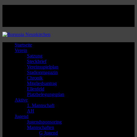
Facebook
Twitter
Instagram
Youtube
Startseite
Verein
Satzung
Steckbrief
Vereinsspielplan
Stadionmagazin
Chronik
Mitgliedsantrag
Ellenfeld
Platzbelegungsplan
Aktive
1. Mannschaft
AH
Jugend
Jugendsponsoring
Mannschaften
G Jugend