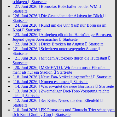
schlagen
Startseite
[ 27. Juni 2026 ]
Borussias Botschafter bei der WM
Startseite
[ 26. Juni 2026 ]
Die Gesundheit der Aktiven im Blick
Startseite
[ 24. Juni 2026 ]
Rund um die Uhr (fast) nur Borussia im
Kopf
Startseite
[ 23. Juni 2026 ]
Aufgeben gilt nicht: Hartnäckige Borussen-
Jugend gegen Auersmacher
Startseite
[ 22. Juni 2026 ]
Dicke Brocken im August
Startseite
[ 21. Juni 2026 ]
Schwitzen unter sengender Sonne
Startseite
[ 21. Juni 2026 ]
Mit dem Autokorso durch die Hüttestadt
Startseite
[ 20. Juni 2026 ]
MEMENTO: Wir feiern unser Ellenfeld –
mehr als nur ein Stadion
Startseite
[ 18. Juni 2026 ]
Neue Fan-Artikel eingetroffen!
Startseite
[ 16. Juni 2026 ]
Nomen est omen
Startseite
[ 14. Juni 2026 ]
Was erwartet die neue Borussia?
Startseite
[ 13. Juni 2026 ]
Zweimaliger Drei-Tore-Vorsprung reichte
nicht
Startseite
[ 12. Juni 2026 ]
3er-Kette: Neues aus dem Ellenfeld
Startseite
[ 10. Juni 2026 ]
FK Pirmasens und Eintracht Trier schnappen
sich Kurt-Gluding-Cup
Startseite