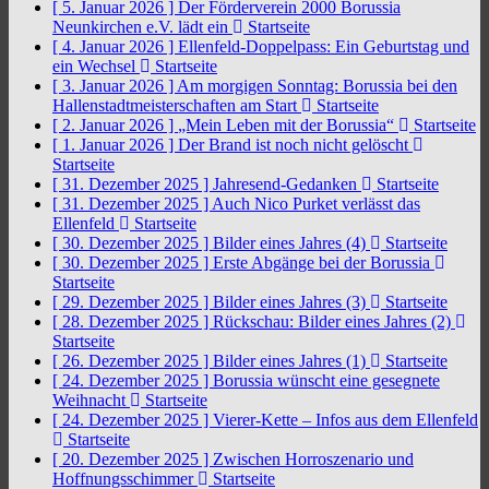
[ 5. Januar 2026 ]
Der Förderverein 2000 Borussia
Neunkirchen e.V. lädt ein
Startseite
[ 4. Januar 2026 ]
Ellenfeld-Doppelpass: Ein Geburtstag und
ein Wechsel
Startseite
[ 3. Januar 2026 ]
Am morgigen Sonntag: Borussia bei den
Hallenstadtmeisterschaften am Start
Startseite
[ 2. Januar 2026 ]
„Mein Leben mit der Borussia“
Startseite
[ 1. Januar 2026 ]
Der Brand ist noch nicht gelöscht
Startseite
[ 31. Dezember 2025 ]
Jahresend-Gedanken
Startseite
[ 31. Dezember 2025 ]
Auch Nico Purket verlässt das
Ellenfeld
Startseite
[ 30. Dezember 2025 ]
Bilder eines Jahres (4)
Startseite
[ 30. Dezember 2025 ]
Erste Abgänge bei der Borussia
Startseite
[ 29. Dezember 2025 ]
Bilder eines Jahres (3)
Startseite
[ 28. Dezember 2025 ]
Rückschau: Bilder eines Jahres (2)
Startseite
[ 26. Dezember 2025 ]
Bilder eines Jahres (1)
Startseite
[ 24. Dezember 2025 ]
Borussia wünscht eine gesegnete
Weihnacht
Startseite
[ 24. Dezember 2025 ]
Vierer-Kette – Infos aus dem Ellenfeld
Startseite
[ 20. Dezember 2025 ]
Zwischen Horroszenario und
Hoffnungsschimmer
Startseite