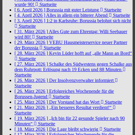
wurde 90!
Startseite
[ 6. April 2026 ]
Borussia mit guter Leistung
Startseite
[ 4. April 2026 ]
Alles in allem ein bitterer Abend
Startseite
[ 3. April 2026 ]
1:2 in Karlsruhe: Borussia belohnt sich nicht
Startseite
[ 31. März 2026 ]
Alles Gute zum Ehrentag: Willi Seebauer
wird 80!
Startseite
[ 29. März 2026 ]
VEBU Hausmeisterservice neuer Partner
der Borussia
Startseite
[ 28. März 2026 ]
Kevin Lüder hofft auf „alle Mann an Bord“
Startseite
[ 27. März 2026 ]
Schalke des Südwestens gegen Schalke aus
dem Ruhrpott: Erlösung nach 19 Ecken und 88 Minuten
Startseite
[ 26. März 2026 ]
Der Insolvenzverwalter informiert
Startseite
[ 26. März 2026 ]
Erfolgreiches Wochenende für die
Borussen-Jugend
Startseite
[ 25. März 2026 ]
Der Vorstand hat das Wort
Startseite
[ 21. März 2026 ]
„Ein besseres Resultat verdient!“
Startseite
[ 19. März 2026 ]
„Ich bin für 22 gesunde Spieler nach 90
Minuten“
Startseite
[ 18. März 2026 ]
Die Lage bleibt schwierig
Startseite
[ 17. März 2026 ]
Erfolgreiches Wochenende für die