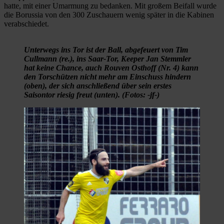
hatte, mit einer Umarmung zu bedanken. Mit großem Beifall wurde
die Borussia von den 300 Zuschauern wenig später in die Kabinen
verabschiedet.
Unterwegs ins Tor ist der Ball, abgefeuert von Tim
Cullmann (re.), ins Saar-Tor, Keeper Jan Stemmler
hat keine Chance, auch Rouven Osthoff (Nr. 4) kann
den Torschützen nicht mehr am Einschuss hindern
(oben), der sich anschließend über sein erstes
Saisontor riesig freut (unten). (Fotos: -jf-)