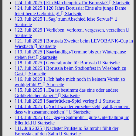
[ 24. Juli 2025 ]
Ein Märchenprinz für Borussia?
Startseite
[ 24. Juli 2025 ]
120 Jahre Borussia: Eine alte junge Dame
feiert heute Geburtstag!
Startseite
[ 23. Juli 2025 ]
„Sag´ zum Abschied leise Servus!“
Startseite
[ 22. Juli 2025 ]
Verlieben, verloren, vergessen, verzeihen
Startseite
[ 21. Juli 2025 ]
Borussia Zweiter beim LEVOBANK-Cup in
Wiesbach
Startseite
[ 19. Juli 2025 ]
Saarlandliga-Termine bis zur Winterpause
stehen fest
Startseite
[ 18. Juli 2025 ]
Generalprobe für Borussia
Startseite
[ 17. Juli 2025 ]
Borussia beim Stadionfest in Wiesbach zu
Gast
Startseite
[ 16. Juli 2025 ]
„Ich habe mich noch in keinem Verein so
wohlgefühlt!“
Startseite
[ 15. Juli 2025 ]
„Da ist bestimmt das eine oder andere
Goldkehlchen dabei!“
Startseite
[ 14. Juli 2025 ]
Saarbrücken-Spiel verlegt!
Startseite
[ 14. Juli 2025 ]
„Nicht wo der einzelne steht, zählt, sondern
dass wir zusammenstehen!“
Startseite
[ 13. Juli 2025 ]
4:1 gegen Salmrohr – gute Unterhaltung im
Ellenfeld
Startseite
[ 11. Juli 2025 ]
Nächster Prüfstein: Salmrohr fühlt der
Borussia auf den Zahn
Startseite