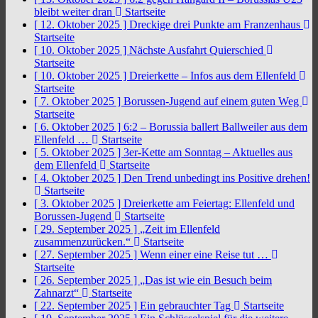
bleibt weiter dran
Startseite
[ 12. Oktober 2025 ]
Dreckige drei Punkte am Franzenhaus
Startseite
[ 10. Oktober 2025 ]
Nächste Ausfahrt Quierschied
Startseite
[ 10. Oktober 2025 ]
Dreierkette – Infos aus dem Ellenfeld
Startseite
[ 7. Oktober 2025 ]
Borussen-Jugend auf einem guten Weg
Startseite
[ 6. Oktober 2025 ]
6:2 – Borussia ballert Ballweiler aus dem
Ellenfeld …
Startseite
[ 5. Oktober 2025 ]
3er-Kette am Sonntag – Aktuelles aus
dem Ellenfeld
Startseite
[ 4. Oktober 2025 ]
Den Trend unbedingt ins Positive drehen!
Startseite
[ 3. Oktober 2025 ]
Dreierkette am Feiertag: Ellenfeld und
Borussen-Jugend
Startseite
[ 29. September 2025 ]
„Zeit im Ellenfeld
zusammenzurücken.“
Startseite
[ 27. September 2025 ]
Wenn einer eine Reise tut …
Startseite
[ 26. September 2025 ]
„Das ist wie ein Besuch beim
Zahnarzt“
Startseite
[ 22. September 2025 ]
Ein gebrauchter Tag
Startseite