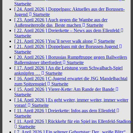
Startseite
[ 24. April 2026 ]
Doppelpass: Aktuelles aus der Borussen-
Jugend
Startseite
[ 23. April 2026 ]
Auch gegen die Wambe aus der
Außenseiterrolle das Beste machen
Startseite
[ 22. April 2026 ]
Dreierkette – News aus dem Ellenfeld
Startseite
[ 21. April 2026 ]
You´ll never walk alone
Startseite
[ 21. April 2026 ]
Doppelpass mit der Borussen-Jugend
Startseite
[ 20. April 2026 ]
Borussias Rumpftruppe gegen Ballweilers
Ballermänner überfordert
Startseite
[ 17. April 2026 ]
An die Leistung vom Schwalbach-Spiel
anknüpfen …
Startseite
[ 16. April 2026 ]
C-Jugend erwartet die JSG Mandelbachtal
zum Spitzenspiel
Startseite
[ 15. April 2026 ]
Vierer-Kette: Am Rande der Bande
Startseite
[ 14. April 2026 ]
Es geht weiter, immer weiter, immer weiter
voran!
Startseite
[ 11. April 2026 ]
Dreierkette: Infos aus dem Ellenfeld
Startseite
[ 11. April 2026 ]
Rückkehr für ein Spiel ins Ellenfeld-Stadion
Startseite
[ 7. April 2026 ]
Ein seltener Geburtstag: Der „weiße Blitz“