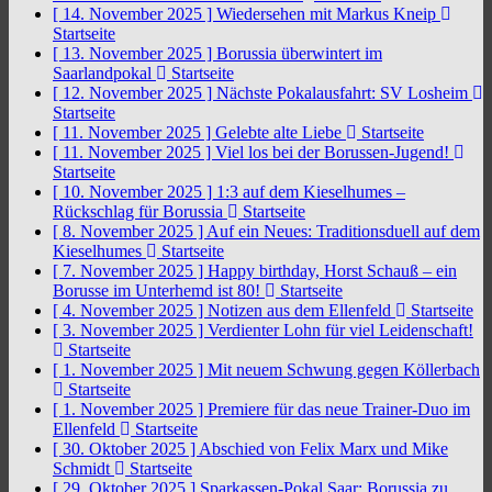
[ 14. November 2025 ]
Wiedersehen mit Markus Kneip
Startseite
[ 13. November 2025 ]
Borussia überwintert im
Saarlandpokal
Startseite
[ 12. November 2025 ]
Nächste Pokalausfahrt: SV Losheim
Startseite
[ 11. November 2025 ]
Gelebte alte Liebe
Startseite
[ 11. November 2025 ]
Viel los bei der Borussen-Jugend!
Startseite
[ 10. November 2025 ]
1:3 auf dem Kieselhumes –
Rückschlag für Borussia
Startseite
[ 8. November 2025 ]
Auf ein Neues: Traditionsduell auf dem
Kieselhumes
Startseite
[ 7. November 2025 ]
Happy birthday, Horst Schauß – ein
Borusse im Unterhemd ist 80!
Startseite
[ 4. November 2025 ]
Notizen aus dem Ellenfeld
Startseite
[ 3. November 2025 ]
Verdienter Lohn für viel Leidenschaft!
Startseite
[ 1. November 2025 ]
Mit neuem Schwung gegen Köllerbach
Startseite
[ 1. November 2025 ]
Premiere für das neue Trainer-Duo im
Ellenfeld
Startseite
[ 30. Oktober 2025 ]
Abschied von Felix Marx und Mike
Schmidt
Startseite
[ 29. Oktober 2025 ]
Sparkassen-Pokal Saar: Borussia zu