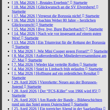
[ 19. Mai 2026 ]
„Brutales Ergebnis“
Startseite
[ 18. Mai 2026 ]
Glückwunsch an die SV Elversberg!
Startseite
[ 17. Mai 2026 ]
Vergesst die Borussia nicht!
Startseite
[ 16. Mai 2026 ]
Joachim Weber 80 Jahre – herzlichen
Glückwunsch!
Startseite
[ 15. Mai 2026 ]
Bye, bye, Burg Bucherbach!?
Startseite
[ 14. Mai 2026 ]
Nach wie vor insgesamt auf einem guten
Weg!
Startseite
[ 13. Mai 2026 ]
Ein Triumvirat für die Rettung der Borussia
Startseite
[ 9. Mai 2026 ]
„Wie Mini Cooper gegen Ferrari!“
Startseite
[ 8. Mai 2026 ]
Außerordentliche Mitgliederversammlung am
27. Mai
Startseite
[ 7. Mai 2026 ]
Wieder klar verteilte Rollen
Startseite
[ 4. Mai 2026 ]
Spiel in Limbach früh gelaufen
Startseite
[ 1. Mai 2026 ]
Hoffnung auf ein ordentliches Resultat
Startseite
[ 29. April 2026 ]
Viererkette: Neues aus der Borussen-
Jugend
Startseite
[ 28. April 2026 ]
Der “FCS-Killer” von 1966 wird 85!
Startseite
[ 26. April 2026 ]
Am Rande der Bande – Bildgeschichten
rund um das Spiel gegen Quierschied
Startseite
[ 25. April 2026 ]
Ein torreicher Abend in der Saarlandliga