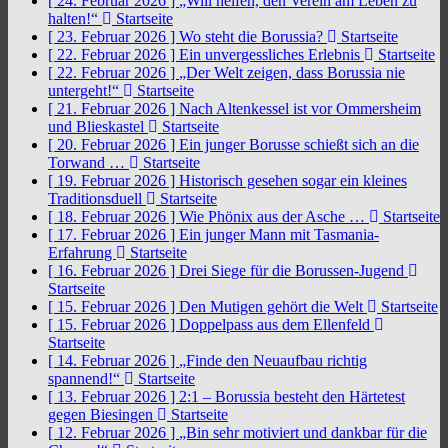
[ 24. Februar 2026 ]
„Will helfen, den Verein am Leben zu
halten!“
Startseite
[ 23. Februar 2026 ]
Wo steht die Borussia?
Startseite
[ 22. Februar 2026 ]
Ein unvergessliches Erlebnis
Startseite
[ 22. Februar 2026 ]
„Der Welt zeigen, dass Borussia nie
untergeht!“
Startseite
[ 21. Februar 2026 ]
Nach Altenkessel ist vor Ommersheim
und Blieskastel
Startseite
[ 20. Februar 2026 ]
Ein junger Borusse schießt sich an die
Torwand …
Startseite
[ 19. Februar 2026 ]
Historisch gesehen sogar ein kleines
Traditionsduell
Startseite
[ 18. Februar 2026 ]
Wie Phönix aus der Asche …
Startseite
[ 17. Februar 2026 ]
Ein junger Mann mit Tasmania-
Erfahrung
Startseite
[ 16. Februar 2026 ]
Drei Siege für die Borussen-Jugend
Startseite
[ 15. Februar 2026 ]
Den Mutigen gehört die Welt
Startseite
[ 15. Februar 2026 ]
Doppelpass aus dem Ellenfeld
Startseite
[ 14. Februar 2026 ]
„Finde den Neuaufbau richtig
spannend!“
Startseite
[ 13. Februar 2026 ]
2:1 – Borussia besteht den Härtetest
gegen Biesingen
Startseite
[ 12. Februar 2026 ]
„Bin sehr motiviert und dankbar für die