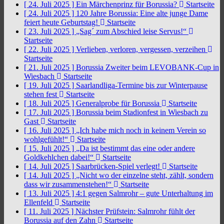
[ 24. Juli 2025 ]
Ein Märchenprinz für Borussia?
Startseite
[ 24. Juli 2025 ]
120 Jahre Borussia: Eine alte junge Dame
feiert heute Geburtstag!
Startseite
[ 23. Juli 2025 ]
„Sag´ zum Abschied leise Servus!“
Startseite
[ 22. Juli 2025 ]
Verlieben, verloren, vergessen, verzeihen
Startseite
[ 21. Juli 2025 ]
Borussia Zweiter beim LEVOBANK-Cup in
Wiesbach
Startseite
[ 19. Juli 2025 ]
Saarlandliga-Termine bis zur Winterpause
stehen fest
Startseite
[ 18. Juli 2025 ]
Generalprobe für Borussia
Startseite
[ 17. Juli 2025 ]
Borussia beim Stadionfest in Wiesbach zu
Gast
Startseite
[ 16. Juli 2025 ]
„Ich habe mich noch in keinem Verein so
wohlgefühlt!“
Startseite
[ 15. Juli 2025 ]
„Da ist bestimmt das eine oder andere
Goldkehlchen dabei!“
Startseite
[ 14. Juli 2025 ]
Saarbrücken-Spiel verlegt!
Startseite
[ 14. Juli 2025 ]
„Nicht wo der einzelne steht, zählt, sondern
dass wir zusammenstehen!“
Startseite
[ 13. Juli 2025 ]
4:1 gegen Salmrohr – gute Unterhaltung im
Ellenfeld
Startseite
[ 11. Juli 2025 ]
Nächster Prüfstein: Salmrohr fühlt der
Borussia auf den Zahn
Startseite