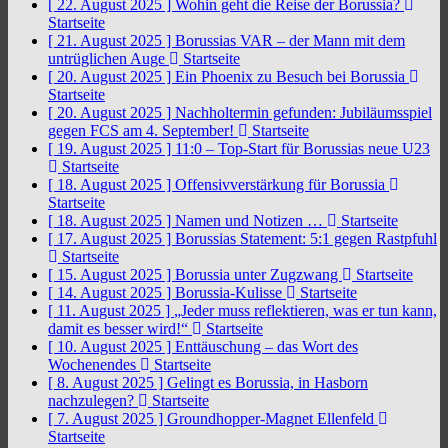
[ 22. August 2025 ]
Wohin geht die Reise der Borussia?
Startseite
[ 21. August 2025 ]
Borussias VAR – der Mann mit dem
untrüglichen Auge
Startseite
[ 20. August 2025 ]
Ein Phoenix zu Besuch bei Borussia
Startseite
[ 20. August 2025 ]
Nachholtermin gefunden: Jubiläumsspiel
gegen FCS am 4. September!
Startseite
[ 19. August 2025 ]
11:0 – Top-Start für Borussias neue U23
Startseite
[ 18. August 2025 ]
Offensivverstärkung für Borussia
Startseite
[ 18. August 2025 ]
Namen und Notizen …
Startseite
[ 17. August 2025 ]
Borussias Statement: 5:1 gegen Rastpfuhl
Startseite
[ 15. August 2025 ]
Borussia unter Zugzwang
Startseite
[ 14. August 2025 ]
Borussia-Kulisse
Startseite
[ 11. August 2025 ]
„Jeder muss reflektieren, was er tun kann,
damit es besser wird!“
Startseite
[ 10. August 2025 ]
Enttäuschung – das Wort des
Wochenendes
Startseite
[ 8. August 2025 ]
Gelingt es Borussia, in Hasborn
nachzulegen?
Startseite
[ 7. August 2025 ]
Groundhopper-Magnet Ellenfeld
Startseite