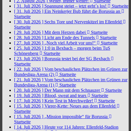
[ 2. August 2026 ]
Weiter, immer weiter!
Startseite
[ 31. Juli 2026 ]
Spannung steigt – jetzt geht´s los!
Startseite
[ 31. Juli 2026 ]
Ein Neinkerjer Bub führt die Borussia an
Startseite
[ 30. Juli 2026 ]
Sechs Tore und Nervenkitzel im Ellenfeld
Startseite
[ 29. Juli 2026 ]
Mit dem Herzen dabei
Startseite
[ 28. Juli 2026 ]
Licht am Ende des Tunnels
Startseite
[ 27. Juli 2026 ]
„Noch viel Arbeit vor uns!“
Startseite
[ 25. Juli 2026 ]
1:0 in Bexbach – morgen beim TuS
Schönenberg
Startseite
[ 23. Juli 2026 ]
Borussia testet bei der SG Bexbach
Startseite
[ 22. Juli 2026 ]
Vom beschaulichen Plätzchen im Grünen zur
Bundesliga-Arena (2)
Startseite
[ 21. Juli 2026 ]
Vom beschaulichen Plätzchen im Grünen zur
Bundesliga-Arena (1)
Startseite
[ 20. Juli 2026 ]
Der Mann mit dem Schnauzer
Startseite
[ 19. Juli 2026 ]
Blood, sweat and tears
Startseite
[ 17. Juli 2026 ]
Kein Test in Merchweiler!
Startseite
[ 15. Juli 2026 ]
Vierer-Kette: Neues aus dem Ellenfeld
Startseite
[ 15. Juli 2026 ]
„Mission impossible“ für Borussia
Startseite
[ 14. Juli 2026 ]
Heute vor 114 Jahren: Ellenfeld-Stadion