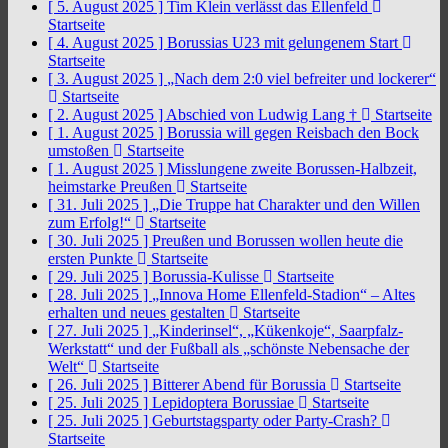
[ 5. August 2025 ]
Tim Klein verlässt das Ellenfeld
Startseite
[ 4. August 2025 ]
Borussias U23 mit gelungenem Start
Startseite
[ 3. August 2025 ]
„Nach dem 2:0 viel befreiter und lockerer“
Startseite
[ 2. August 2025 ]
Abschied von Ludwig Lang †
Startseite
[ 1. August 2025 ]
Borussia will gegen Reisbach den Bock
umstoßen
Startseite
[ 1. August 2025 ]
Misslungene zweite Borussen-Halbzeit,
heimstarke Preußen
Startseite
[ 31. Juli 2025 ]
„Die Truppe hat Charakter und den Willen
zum Erfolg!“
Startseite
[ 30. Juli 2025 ]
Preußen und Borussen wollen heute die
ersten Punkte
Startseite
[ 29. Juli 2025 ]
Borussia-Kulisse
Startseite
[ 28. Juli 2025 ]
„Innova Home Ellenfeld-Stadion“ – Altes
erhalten und neues gestalten
Startseite
[ 27. Juli 2025 ]
„Kinderinsel“, „Kükenkoje“, Saarpfalz-
Werkstatt“ und der Fußball als „schönste Nebensache der
Welt“
Startseite
[ 26. Juli 2025 ]
Bitterer Abend für Borussia
Startseite
[ 25. Juli 2025 ]
Lepidoptera Borussiae
Startseite
[ 25. Juli 2025 ]
Geburtstagsparty oder Party-Crash?
Startseite