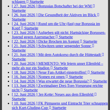
schlagen
Startseite
[ 27. Juni 2026 ]
Borussias Botschafter bei der WM
Startseite
[ 26. Juni 2026 ]
Die Gesundheit der Aktiven im Blick
Startseite
[ 24. Juni 2026 ]
Rund um die Uhr (fast) nur Borussia im
Kopf
Startseite
[ 23. Juni 2026 ]
Aufgeben gilt nicht: Hartnäckige Borussen-
Jugend gegen Auersmacher
Startseite
[ 22. Juni 2026 ]
Dicke Brocken im August
Startseite
[ 21. Juni 2026 ]
Schwitzen unter sengender Sonne
Startseite
[ 21. Juni 2026 ]
Mit dem Autokorso durch die Hüttestadt
Startseite
[ 20. Juni 2026 ]
MEMENTO: Wir feiern unser Ellenfeld –
mehr als nur ein Stadion
Startseite
[ 18. Juni 2026 ]
Neue Fan-Artikel eingetroffen!
Startseite
[ 16. Juni 2026 ]
Nomen est omen
Startseite
[ 14. Juni 2026 ]
Was erwartet die neue Borussia?
Startseite
[ 13. Juni 2026 ]
Zweimaliger Drei-Tore-Vorsprung reichte
nicht
Startseite
[ 12. Juni 2026 ]
3er-Kette: Neues aus dem Ellenfeld
Startseite
[ 10. Juni 2026 ]
FK Pirmasens und Eintracht Trier schnappen
sich Kurt-Gluding-Cup
Startseite