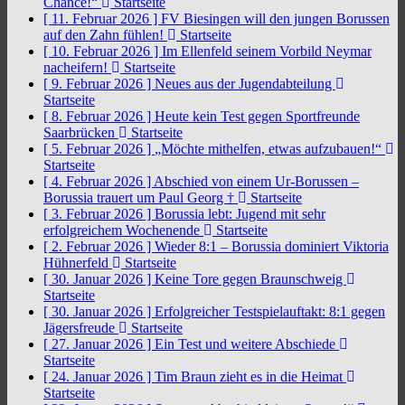
Chance!“
Startseite
[ 11. Februar 2026 ]
FV Biesingen will den jungen Borussen
auf den Zahn fühlen!
Startseite
[ 10. Februar 2026 ]
Im Ellenfeld seinem Vorbild Neymar
nacheifern!
Startseite
[ 9. Februar 2026 ]
Neues aus der Jugendabteilung
Startseite
[ 8. Februar 2026 ]
Heute kein Test gegen Sportfreunde
Saarbrücken
Startseite
[ 5. Februar 2026 ]
„Möchte mithelfen, etwas aufzubauen!“
Startseite
[ 4. Februar 2026 ]
Abschied von einem Ur-Borussen –
Borussia trauert um Paul Georg †
Startseite
[ 3. Februar 2026 ]
Borussia lebt: Jugend mit sehr
erfolgreichem Wochenende
Startseite
[ 2. Februar 2026 ]
Wieder 8:1 – Borussia dominiert Viktoria
Hühnerfeld
Startseite
[ 30. Januar 2026 ]
Keine Tore gegen Braunschweig
Startseite
[ 30. Januar 2026 ]
Erfolgreicher Testspielauftakt: 8:1 gegen
Jägersfreude
Startseite
[ 27. Januar 2026 ]
Ein Test und weitere Abschiede
Startseite
[ 24. Januar 2026 ]
Tim Braun zieht es in die Heimat
Startseite