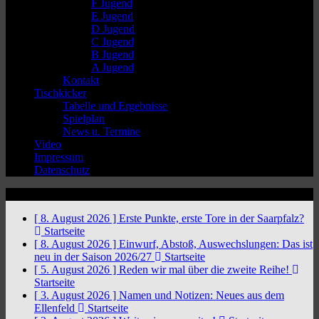
F Jugend
E Jugend
D Jugend
C Jugend
B Jugend
A Jugend
Kontakt
Tischkicker
Tabelle und Ergebnisse
Spielplan
News u. Termine
Video
Impressum
Datenschutz
News Ticker
[ 8. August 2026 ]
Erste Punkte, erste Tore in der Saarpfalz?
Startseite
[ 8. August 2026 ]
Einwurf, Abstoß, Auswechslungen: Das ist
neu in der Saison 2026/27
Startseite
[ 5. August 2026 ]
Reden wir mal über die zweite Reihe!
Startseite
[ 3. August 2026 ]
Namen und Notizen: Neues aus dem
Ellenfeld
Startseite