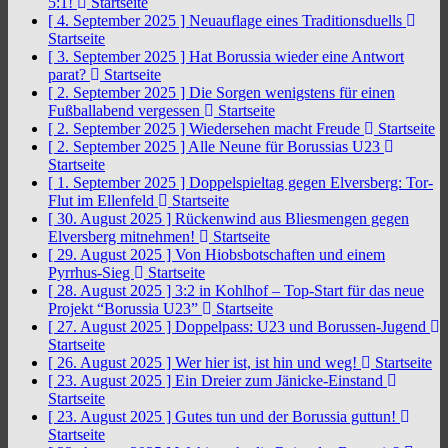
5:1!
Startseite
[ 4. September 2025 ]
Neuauflage eines Traditionsduells
Startseite
[ 3. September 2025 ]
Hat Borussia wieder eine Antwort
parat?
Startseite
[ 2. September 2025 ]
Die Sorgen wenigstens für einen
Fußballabend vergessen
Startseite
[ 2. September 2025 ]
Wiedersehen macht Freude
Startseite
[ 2. September 2025 ]
Alle Neune für Borussias U23
Startseite
[ 1. September 2025 ]
Doppelspieltag gegen Elversberg: Tor-
Flut im Ellenfeld
Startseite
[ 30. August 2025 ]
Rückenwind aus Bliesmengen gegen
Elversberg mitnehmen!
Startseite
[ 29. August 2025 ]
Von Hiobsbotschaften und einem
Pyrrhus-Sieg
Startseite
[ 28. August 2025 ]
3:2 in Kohlhof – Top-Start für das neue
Projekt “Borussia U23”
Startseite
[ 27. August 2025 ]
Doppelpass: U23 und Borussen-Jugend
Startseite
[ 26. August 2025 ]
Wer hier ist, ist hin und weg!
Startseite
[ 23. August 2025 ]
Ein Dreier zum Jänicke-Einstand
Startseite
[ 23. August 2025 ]
Gutes tun und der Borussia guttun!
Startseite