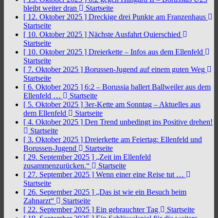
bleibt weiter dran
Startseite
[ 12. Oktober 2025 ]
Dreckige drei Punkte am Franzenhaus
Startseite
[ 10. Oktober 2025 ]
Nächste Ausfahrt Quierschied
Startseite
[ 10. Oktober 2025 ]
Dreierkette – Infos aus dem Ellenfeld
Startseite
[ 7. Oktober 2025 ]
Borussen-Jugend auf einem guten Weg
Startseite
[ 6. Oktober 2025 ]
6:2 – Borussia ballert Ballweiler aus dem
Ellenfeld …
Startseite
[ 5. Oktober 2025 ]
3er-Kette am Sonntag – Aktuelles aus
dem Ellenfeld
Startseite
[ 4. Oktober 2025 ]
Den Trend unbedingt ins Positive drehen!
Startseite
[ 3. Oktober 2025 ]
Dreierkette am Feiertag: Ellenfeld und
Borussen-Jugend
Startseite
[ 29. September 2025 ]
„Zeit im Ellenfeld
zusammenzurücken.“
Startseite
[ 27. September 2025 ]
Wenn einer eine Reise tut …
Startseite
[ 26. September 2025 ]
„Das ist wie ein Besuch beim
Zahnarzt“
Startseite
[ 22. September 2025 ]
Ein gebrauchter Tag
Startseite