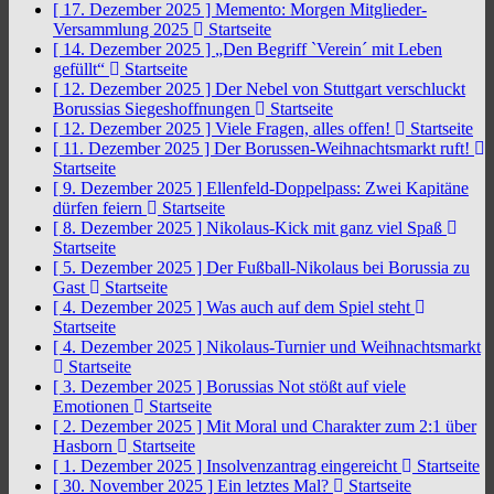
[ 17. Dezember 2025 ]
Memento: Morgen Mitglieder-
Versammlung 2025
Startseite
[ 14. Dezember 2025 ]
„Den Begriff `Verein´ mit Leben
gefüllt“
Startseite
[ 12. Dezember 2025 ]
Der Nebel von Stuttgart verschluckt
Borussias Siegeshoffnungen
Startseite
[ 12. Dezember 2025 ]
Viele Fragen, alles offen!
Startseite
[ 11. Dezember 2025 ]
Der Borussen-Weihnachtsmarkt ruft!
Startseite
[ 9. Dezember 2025 ]
Ellenfeld-Doppelpass: Zwei Kapitäne
dürfen feiern
Startseite
[ 8. Dezember 2025 ]
Nikolaus-Kick mit ganz viel Spaß
Startseite
[ 5. Dezember 2025 ]
Der Fußball-Nikolaus bei Borussia zu
Gast
Startseite
[ 4. Dezember 2025 ]
Was auch auf dem Spiel steht
Startseite
[ 4. Dezember 2025 ]
Nikolaus-Turnier und Weihnachtsmarkt
Startseite
[ 3. Dezember 2025 ]
Borussias Not stößt auf viele
Emotionen
Startseite
[ 2. Dezember 2025 ]
Mit Moral und Charakter zum 2:1 über
Hasborn
Startseite
[ 1. Dezember 2025 ]
Insolvenzantrag eingereicht
Startseite
[ 30. November 2025 ]
Ein letztes Mal?
Startseite