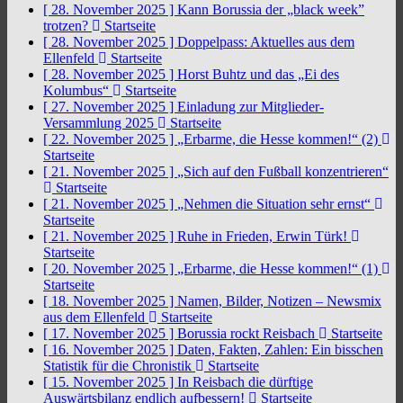
[ 28. November 2025 ]
Kann Borussia der „black week”
trotzen?
Startseite
[ 28. November 2025 ]
Doppelpass: Aktuelles aus dem
Ellenfeld
Startseite
[ 28. November 2025 ]
Horst Buhtz und das „Ei des
Kolumbus“
Startseite
[ 27. November 2025 ]
Einladung zur Mitglieder-
Versammlung 2025
Startseite
[ 22. November 2025 ]
„Erbarme, die Hesse kommen!“ (2)
Startseite
[ 21. November 2025 ]
„Sich auf den Fußball konzentrieren“
Startseite
[ 21. November 2025 ]
„Nehmen die Situation sehr ernst“
Startseite
[ 21. November 2025 ]
Ruhe in Frieden, Erwin Türk!
Startseite
[ 20. November 2025 ]
„Erbarme, die Hesse kommen!“ (1)
Startseite
[ 18. November 2025 ]
Namen, Bilder, Notizen – Newsmix
aus dem Ellenfeld
Startseite
[ 17. November 2025 ]
Borussia rockt Reisbach
Startseite
[ 16. November 2025 ]
Daten, Fakten, Zahlen: Ein bisschen
Statistik für die Chronistik
Startseite
[ 15. November 2025 ]
In Reisbach die dürftige
Auswärtsbilanz endlich aufbessern!
Startseite