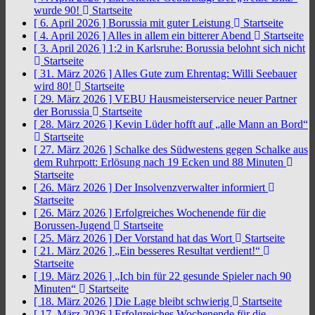
wurde 90!
Startseite
[ 6. April 2026 ]
Borussia mit guter Leistung
Startseite
[ 4. April 2026 ]
Alles in allem ein bitterer Abend
Startseite
[ 3. April 2026 ]
1:2 in Karlsruhe: Borussia belohnt sich nicht
Startseite
[ 31. März 2026 ]
Alles Gute zum Ehrentag: Willi Seebauer
wird 80!
Startseite
[ 29. März 2026 ]
VEBU Hausmeisterservice neuer Partner
der Borussia
Startseite
[ 28. März 2026 ]
Kevin Lüder hofft auf „alle Mann an Bord“
Startseite
[ 27. März 2026 ]
Schalke des Südwestens gegen Schalke aus
dem Ruhrpott: Erlösung nach 19 Ecken und 88 Minuten
Startseite
[ 26. März 2026 ]
Der Insolvenzverwalter informiert
Startseite
[ 26. März 2026 ]
Erfolgreiches Wochenende für die
Borussen-Jugend
Startseite
[ 25. März 2026 ]
Der Vorstand hat das Wort
Startseite
[ 21. März 2026 ]
„Ein besseres Resultat verdient!“
Startseite
[ 19. März 2026 ]
„Ich bin für 22 gesunde Spieler nach 90
Minuten“
Startseite
[ 18. März 2026 ]
Die Lage bleibt schwierig
Startseite
[ 17. März 2026 ]
Erfolgreiches Wochenende für die