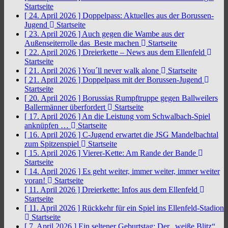
Startseite
[ 24. April 2026 ]
Doppelpass: Aktuelles aus der Borussen-
Jugend
Startseite
[ 23. April 2026 ]
Auch gegen die Wambe aus der
Außenseiterrolle das Beste machen
Startseite
[ 22. April 2026 ]
Dreierkette – News aus dem Ellenfeld
Startseite
[ 21. April 2026 ]
You´ll never walk alone
Startseite
[ 21. April 2026 ]
Doppelpass mit der Borussen-Jugend
Startseite
[ 20. April 2026 ]
Borussias Rumpftruppe gegen Ballweilers
Ballermänner überfordert
Startseite
[ 17. April 2026 ]
An die Leistung vom Schwalbach-Spiel
anknüpfen …
Startseite
[ 16. April 2026 ]
C-Jugend erwartet die JSG Mandelbachtal
zum Spitzenspiel
Startseite
[ 15. April 2026 ]
Vierer-Kette: Am Rande der Bande
Startseite
[ 14. April 2026 ]
Es geht weiter, immer weiter, immer weiter
voran!
Startseite
[ 11. April 2026 ]
Dreierkette: Infos aus dem Ellenfeld
Startseite
[ 11. April 2026 ]
Rückkehr für ein Spiel ins Ellenfeld-Stadion
Startseite
[ 7. April 2026 ]
Ein seltener Geburtstag: Der „weiße Blitz“