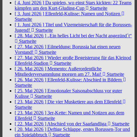
[ 4. Juni 2026 ]
Da spielen, wo einst Stars kickten: 22 Teams
kämpfen um den Kurt-Gluding-Cup
Startseite
[ 3. Juni 2026 ]
Ellenfeld-Kulisse: Namen und Notizen
Startseite
[ 1. Juni 2026 ]
Titel und Vizemeisterschaft für die Borussen-
Jugend!
Startseite
[ 28. Mai 2026 ]
„Ein helles Licht bei der Nacht angezünd´t“
Startseite
[ 27. Mai 2026 ]
Eilmeldung: Borussia hat einen neuen
Vorstand!
Startseite
[ 27. Mai 2026 ]
Wieder große Begeisterung für das Kleinod
Ellenfeld-Stadion
Startseite
[ 26. Mai 2026 ]
Memento: Außerordentliche
Mitgliederversammlung morgen am 27. Mai!
Startseite
[ 26. Mai 2026 ]
Ellenfeld-Kulisse: Abschied in Bildern
Startseite
[ 25. Mai 2026 ]
Emotionaler Saisonabschluss vor guter
Kulisse
Startseite
[ 23. Mai 2026 ]
Die vier Musketiere aus dem Ellenfeld
Startseite
[ 23. Mai 2026 ]
3er-Kette: Namen und Notizen aus dem
Ellenfeld
Startseite
[ 22. Mai 2026 ]
Abschied von der Saarlandliga
Startseite
[ 20. Mai 2026 ]
Deftige Schlappe, erstes Borussen-Tor und
ein Spielabbruch
Startseite