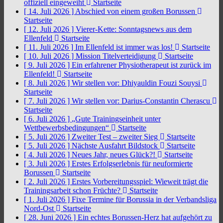
offiziell eingeweiht
Startseite
[ 14. Juli 2026 ]
Abschied von einem großen Borussen
Startseite
[ 12. Juli 2026 ]
Vierer-Kette: Sonntagsnews aus dem
Ellenfeld
Startseite
[ 11. Juli 2026 ]
Im Ellenfeld ist immer was los!
Startseite
[ 10. Juli 2026 ]
Mission Titelverteidigung
Startseite
[ 9. Juli 2026 ]
Ein erfahrener Physiotherapeut ist zurück im
Ellenfeld!
Startseite
[ 8. Juli 2026 ]
Wir stellen vor: Dhiyauldin Fouzi Souysi
Startseite
[ 7. Juli 2026 ]
Wir stellen vor: Darius-Constantin Cherascu
Startseite
[ 6. Juli 2026 ]
„Gute Trainingseinheit unter
Wettbewerbsbedingungen“
Startseite
[ 5. Juli 2026 ]
Zweiter Test – zweiter Sieg
Startseite
[ 5. Juli 2026 ]
Nächste Ausfahrt Bildstock
Startseite
[ 4. Juli 2026 ]
Neues Jahr, neues Glück?!
Startseite
[ 3. Juli 2026 ]
Erstes Erfolgserlebnis für neuformierte
Borussen
Startseite
[ 2. Juli 2026 ]
Erstes Vorbereitungsspiel: Wieweit trägt die
Trainingsarbeit schon Früchte?
Startseite
[ 1. Juli 2026 ]
Fixe Termine für Borussia in der Verbandsliga
Nord-Ost
Startseite
[ 28. Juni 2026 ]
Ein echtes Borussen-Herz hat aufgehört zu