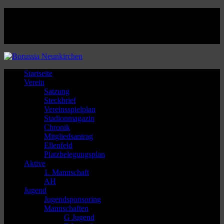
Facebook
Twitter
Instagram
Youtube
Startseite
Verein
Satzung
Steckbrief
Vereinsspielplan
Stadionmagazin
Chronik
Mitgliedsantrag
Ellenfeld
Platzbelegungsplan
Aktive
1. Mannschaft
AH
Jugend
Jugendsponsoring
Mannschaften
G Jugend