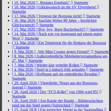
[ 19. Mai 2026 ]
„Brutales Ergebnis“
Startseite
[ 18. Mai 2026 ]
Glückwunsch an die SV Elversberg!
Startseite
[ 17. Mai 2026 ]
Vergesst die Borussia nicht!
Startseite
[ 16. Mai 2026 ]
Joachim Weber 80 Jahre – herzlichen
Glückwunsch!
Startseite
[ 15. Mai 2026 ]
Bye, bye, Burg Bucherbach!?
Startseite
[ 14. Mai 2026 ]
Nach wie vor insgesamt auf einem guten
Weg!
Startseite
[ 13. Mai 2026 ]
Ein Triumvirat für die Rettung der Borussia
Startseite
[ 9. Mai 2026 ]
„Wie Mini Cooper gegen Ferrari!“
Startseite
[ 8. Mai 2026 ]
Außerordentliche Mitgliederversammlung am
27. Mai
Startseite
[ 7. Mai 2026 ]
Wieder klar verteilte Rollen
Startseite
[ 4. Mai 2026 ]
Spiel in Limbach früh gelaufen
Startseite
[ 1. Mai 2026 ]
Hoffnung auf ein ordentliches Resultat
Startseite
[ 29. April 2026 ]
Viererkette: Neues aus der Borussen-
Jugend
Startseite
[ 28. April 2026 ]
Der “FCS-Killer” von 1966 wird 85!
Startseite
[ 26. April 2026 ]
Am Rande der Bande – Bildgeschichten
rund um das Spiel gegen Quierschied
Startseite
[ 25. April 2026 ]
Ein torreicher Abend in der Saarlandliga