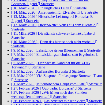
Borussen-Jugend
Startseite
[ 16. März 2026 ]
Ein ungleiches Duell
Startseite
[ 14. März 2026 ]
Anregungen für Elversberg?
Startseite
[ 13. März 2026 ]
Historische Leistung bei Borussias B-
Jugend
Startseite
[ 12. März 2026 ]
Dreier-Kette: Neues aus dem Ellenfeld
Startseite
[ 11. März 2026 ]
Die nächste schwere (Lern)Aufgabe
Startseite
[ 10. März 2026 ]
„Denn das hier ist noch nicht vorbei!“
Startseite
[ 9. März 2026 ]
Lehrstunde gegen Bliesmengen
Startseite
[ 7. März 2026 ]
Entwicklungserlebnisse statt Ergebnisse
Startseite
[ 5. März 2026 ]
„Der nächste Kandidat für die ZDF-
Torwand!“
Startseite
[ 3. März 2026 ]
Außenseiter Borussia
Startseite
[ 2. März 2026 ]
Viel Zuspruch für das junge Borussen-Team
Startseite
[ 1. März 2026 ]
Mit erhobenem Haupt vom Platz
Startseite
[ 27. Februar 2026 ]
Quo vadis, Borussia?
Startseite
[ 27. Februar 2026 ]
„Wir hätten noch drei Stunden
weiterspielen können …“
Startseite
[ 26. Februar 2026 ]
„Das bedeutet mir sehr viel!“
Startseite