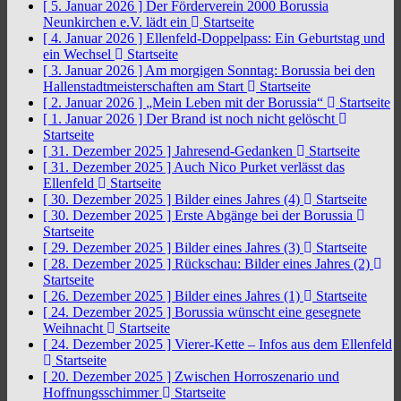
[ 5. Januar 2026 ]
Der Förderverein 2000 Borussia
Neunkirchen e.V. lädt ein
Startseite
[ 4. Januar 2026 ]
Ellenfeld-Doppelpass: Ein Geburtstag und
ein Wechsel
Startseite
[ 3. Januar 2026 ]
Am morgigen Sonntag: Borussia bei den
Hallenstadtmeisterschaften am Start
Startseite
[ 2. Januar 2026 ]
„Mein Leben mit der Borussia“
Startseite
[ 1. Januar 2026 ]
Der Brand ist noch nicht gelöscht
Startseite
[ 31. Dezember 2025 ]
Jahresend-Gedanken
Startseite
[ 31. Dezember 2025 ]
Auch Nico Purket verlässt das
Ellenfeld
Startseite
[ 30. Dezember 2025 ]
Bilder eines Jahres (4)
Startseite
[ 30. Dezember 2025 ]
Erste Abgänge bei der Borussia
Startseite
[ 29. Dezember 2025 ]
Bilder eines Jahres (3)
Startseite
[ 28. Dezember 2025 ]
Rückschau: Bilder eines Jahres (2)
Startseite
[ 26. Dezember 2025 ]
Bilder eines Jahres (1)
Startseite
[ 24. Dezember 2025 ]
Borussia wünscht eine gesegnete
Weihnacht
Startseite
[ 24. Dezember 2025 ]
Vierer-Kette – Infos aus dem Ellenfeld
Startseite
[ 20. Dezember 2025 ]
Zwischen Horroszenario und
Hoffnungsschimmer
Startseite