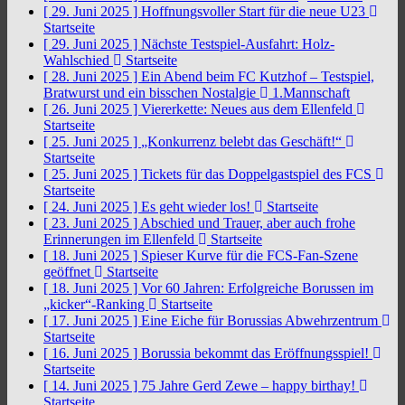
[ 29. Juni 2025 ]
Hoffnungsvoller Start für die neue U23
Startseite
[ 29. Juni 2025 ]
Nächste Testspiel-Ausfahrt: Holz-
Wahlschied
Startseite
[ 28. Juni 2025 ]
Ein Abend beim FC Kutzhof – Testspiel,
Bratwurst und ein bisschen Nostalgie
1.Mannschaft
[ 26. Juni 2025 ]
Viererkette: Neues aus dem Ellenfeld
Startseite
[ 25. Juni 2025 ]
„Konkurrenz belebt das Geschäft!“
Startseite
[ 25. Juni 2025 ]
Tickets für das Doppelgastspiel des FCS
Startseite
[ 24. Juni 2025 ]
Es geht wieder los!
Startseite
[ 23. Juni 2025 ]
Abschied und Trauer, aber auch frohe
Erinnerungen im Ellenfeld
Startseite
[ 18. Juni 2025 ]
Spieser Kurve für die FCS-Fan-Szene
geöffnet
Startseite
[ 18. Juni 2025 ]
Vor 60 Jahren: Erfolgreiche Borussen im
„kicker“-Ranking
Startseite
[ 17. Juni 2025 ]
Eine Eiche für Borussias Abwehrzentrum
Startseite
[ 16. Juni 2025 ]
Borussia bekommt das Eröffnungsspiel!
Startseite
[ 14. Juni 2025 ]
75 Jahre Gerd Zewe – happy birthay!
Startseite