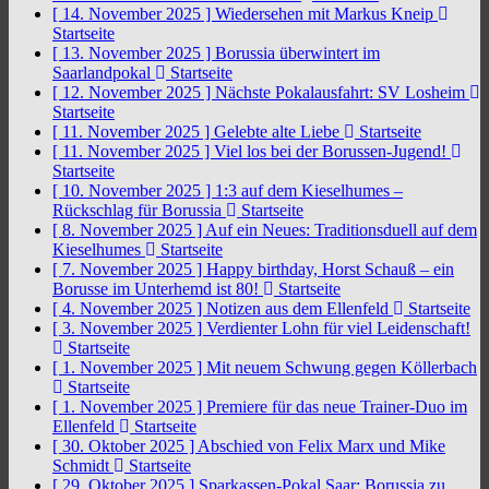
[ 14. November 2025 ]
Wiedersehen mit Markus Kneip
Startseite
[ 13. November 2025 ]
Borussia überwintert im
Saarlandpokal
Startseite
[ 12. November 2025 ]
Nächste Pokalausfahrt: SV Losheim
Startseite
[ 11. November 2025 ]
Gelebte alte Liebe
Startseite
[ 11. November 2025 ]
Viel los bei der Borussen-Jugend!
Startseite
[ 10. November 2025 ]
1:3 auf dem Kieselhumes –
Rückschlag für Borussia
Startseite
[ 8. November 2025 ]
Auf ein Neues: Traditionsduell auf dem
Kieselhumes
Startseite
[ 7. November 2025 ]
Happy birthday, Horst Schauß – ein
Borusse im Unterhemd ist 80!
Startseite
[ 4. November 2025 ]
Notizen aus dem Ellenfeld
Startseite
[ 3. November 2025 ]
Verdienter Lohn für viel Leidenschaft!
Startseite
[ 1. November 2025 ]
Mit neuem Schwung gegen Köllerbach
Startseite
[ 1. November 2025 ]
Premiere für das neue Trainer-Duo im
Ellenfeld
Startseite
[ 30. Oktober 2025 ]
Abschied von Felix Marx und Mike
Schmidt
Startseite
[ 29. Oktober 2025 ]
Sparkassen-Pokal Saar: Borussia zu