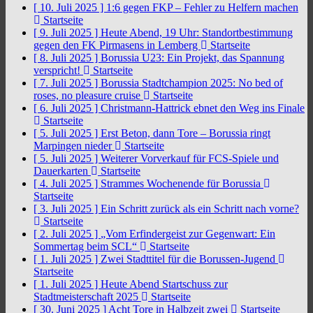
[ 10. Juli 2025 ]
1:6 gegen FKP – Fehler zu Helfern machen
Startseite
[ 9. Juli 2025 ]
Heute Abend, 19 Uhr: Standortbestimmung
gegen den FK Pirmasens in Lemberg
Startseite
[ 8. Juli 2025 ]
Borussia U23: Ein Projekt, das Spannung
verspricht!
Startseite
[ 7. Juli 2025 ]
Borussia Stadtchampion 2025: No bed of
roses, no pleasure cruise
Startseite
[ 6. Juli 2025 ]
Christmann-Hattrick ebnet den Weg ins Finale
Startseite
[ 5. Juli 2025 ]
Erst Beton, dann Tore – Borussia ringt
Marpingen nieder
Startseite
[ 5. Juli 2025 ]
Weiterer Vorverkauf für FCS-Spiele und
Dauerkarten
Startseite
[ 4. Juli 2025 ]
Strammes Wochenende für Borussia
Startseite
[ 3. Juli 2025 ]
Ein Schritt zurück als ein Schritt nach vorne?
Startseite
[ 2. Juli 2025 ]
„Vom Erfindergeist zur Gegenwart: Ein
Sommertag beim SCL“
Startseite
[ 1. Juli 2025 ]
Zwei Stadttitel für die Borussen-Jugend
Startseite
[ 1. Juli 2025 ]
Heute Abend Startschuss zur
Stadtmeisterschaft 2025
Startseite
[ 30. Juni 2025 ]
Acht Tore in Halbzeit zwei
Startseite