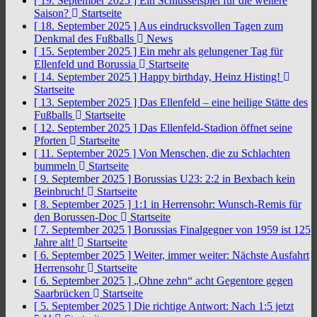
[ 19. September 2025 ]
Ein Schlüsselspiel für die weitere
Saison?
Startseite
[ 18. September 2025 ]
Aus eindrucksvollen Tagen zum
Denkmal des Fußballs
News
[ 15. September 2025 ]
Ein mehr als gelungener Tag für
Ellenfeld und Borussia
Startseite
[ 14. September 2025 ]
Happy birthday, Heinz Histing!
Startseite
[ 13. September 2025 ]
Das Ellenfeld – eine heilige Stätte des
Fußballs
Startseite
[ 12. September 2025 ]
Das Ellenfeld-Stadion öffnet seine
Pforten
Startseite
[ 11. September 2025 ]
Von Menschen, die zu Schlachten
bummeln
Startseite
[ 9. September 2025 ]
Borussias U23: 2:2 in Bexbach kein
Beinbruch!
Startseite
[ 8. September 2025 ]
1:1 in Herrensohr: Wunsch-Remis für
den Borussen-Doc
Startseite
[ 7. September 2025 ]
Borussias Finalgegner von 1959 ist 125
Jahre alt!
Startseite
[ 6. September 2025 ]
Weiter, immer weiter: Nächste Ausfahrt
Herrensohr
Startseite
[ 6. September 2025 ]
„Ohne zehn“ acht Gegentore gegen
Saarbrücken
Startseite
[ 5. September 2025 ]
Die richtige Antwort: Nach 1:5 jetzt