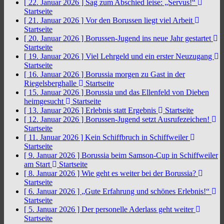
[ 22. Januar 2026 ]
Sag zum Abschied leise: „Servus!“
Startseite
[ 21. Januar 2026 ]
Vor den Borussen liegt viel Arbeit
Startseite
[ 20. Januar 2026 ]
Borussen-Jugend ins neue Jahr gestartet
Startseite
[ 19. Januar 2026 ]
Viel Lehrgeld und ein erster Neuzugang
Startseite
[ 16. Januar 2026 ]
Borussia morgen zu Gast in der
Riegelsberghalle
Startseite
[ 15. Januar 2026 ]
Borussia und das Ellenfeld von Dieben
heimgesucht
Startseite
[ 13. Januar 2026 ]
Erlebnis statt Ergebnis
Startseite
[ 12. Januar 2026 ]
Borussen-Jugend setzt Ausrufezeichen!
Startseite
[ 11. Januar 2026 ]
Kein Schiffbruch in Schiffweiler
Startseite
[ 9. Januar 2026 ]
Borussia beim Samson-Cup in Schiffweiler
am Start
Startseite
[ 8. Januar 2026 ]
Wie geht es weiter bei der Borussia?
Startseite
[ 6. Januar 2026 ]
„Gute Erfahrung und schönes Erlebnis!“
Startseite
[ 5. Januar 2026 ]
Der personelle Aderlass geht weiter
Startseite