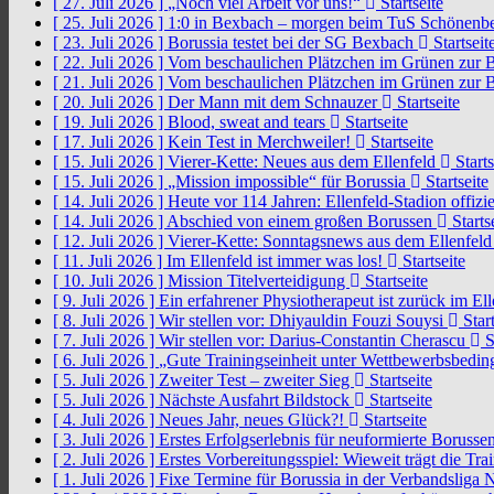
[ 27. Juli 2026 ]
„Noch viel Arbeit vor uns!“
Startseite
[ 25. Juli 2026 ]
1:0 in Bexbach – morgen beim TuS Schönenb
[ 23. Juli 2026 ]
Borussia testet bei der SG Bexbach
Startseit
[ 22. Juli 2026 ]
Vom beschaulichen Plätzchen im Grünen zur 
[ 21. Juli 2026 ]
Vom beschaulichen Plätzchen im Grünen zur 
[ 20. Juli 2026 ]
Der Mann mit dem Schnauzer
Startseite
[ 19. Juli 2026 ]
Blood, sweat and tears
Startseite
[ 17. Juli 2026 ]
Kein Test in Merchweiler!
Startseite
[ 15. Juli 2026 ]
Vierer-Kette: Neues aus dem Ellenfeld
Starts
[ 15. Juli 2026 ]
„Mission impossible“ für Borussia
Startseite
[ 14. Juli 2026 ]
Heute vor 114 Jahren: Ellenfeld-Stadion offizi
[ 14. Juli 2026 ]
Abschied von einem großen Borussen
Starts
[ 12. Juli 2026 ]
Vierer-Kette: Sonntagsnews aus dem Ellenfel
[ 11. Juli 2026 ]
Im Ellenfeld ist immer was los!
Startseite
[ 10. Juli 2026 ]
Mission Titelverteidigung
Startseite
[ 9. Juli 2026 ]
Ein erfahrener Physiotherapeut ist zurück im El
[ 8. Juli 2026 ]
Wir stellen vor: Dhiyauldin Fouzi Souysi
Start
[ 7. Juli 2026 ]
Wir stellen vor: Darius-Constantin Cherascu
S
[ 6. Juli 2026 ]
„Gute Trainingseinheit unter Wettbewerbsbedi
[ 5. Juli 2026 ]
Zweiter Test – zweiter Sieg
Startseite
[ 5. Juli 2026 ]
Nächste Ausfahrt Bildstock
Startseite
[ 4. Juli 2026 ]
Neues Jahr, neues Glück?!
Startseite
[ 3. Juli 2026 ]
Erstes Erfolgserlebnis für neuformierte Borusse
[ 2. Juli 2026 ]
Erstes Vorbereitungsspiel: Wieweit trägt die Tr
[ 1. Juli 2026 ]
Fixe Termine für Borussia in der Verbandsliga