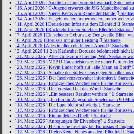
[ 17. April 2026 ]
An die Leistung vom Schwalbach-Spiel an
[ 16. April 2026 ]
C-Jugend erwartet die JSG Mandelbachtal z
[ 15. April 2026 ]
Vierer-Kette: Am Rande der Bande
Startsei
[ 14. April 2026 ]
Es geht weiter, immer weiter, immer weiter 
[ 11. April 2026 ]
Dreierkette: Infos aus dem Ellenfeld
Startse
[ 11. April 2026 ]
Rückkehr für ein Spiel ins Ellenfeld-Stadion
[ 7. April 2026 ]
Ein seltener Geburtstag: Der „weiße Blitz“ w
[ 6. April 2026 ]
Borussia mit guter Leistung
Startseite
[ 4. April 2026 ]
Alles in allem ein bitterer Abend
Startseite
[ 3. April 2026 ]
1:2 in Karlsruhe: Borussia belohnt sich nicht
[ 31. März 2026 ]
Alles Gute zum Ehrentag: Willi Seebauer wi
[ 29. März 2026 ]
VEBU Hausmeisterservice neuer Partner der
[ 28. März 2026 ]
Kevin Lüder hofft auf „alle Mann an Bord“
[ 27. März 2026 ]
Schalke des Südwestens gegen Schalke aus 
[ 26. März 2026 ]
Der Insolvenzverwalter informiert
Startseit
[ 26. März 2026 ]
Erfolgreiches Wochenende für die Borussen
[ 25. März 2026 ]
Der Vorstand hat das Wort
Startseite
[ 21. März 2026 ]
„Ein besseres Resultat verdient!“
Startseite
[ 19. März 2026 ]
„Ich bin für 22 gesunde Spieler nach 90 Mi
[ 18. März 2026 ]
Die Lage bleibt schwierig
Startseite
[ 17. März 2026 ]
Erfolgreiches Wochenende für die Borussen
[ 16. März 2026 ]
Ein ungleiches Duell
Startseite
[ 14. März 2026 ]
Anregungen für Elversberg?
Startseite
[ 13. März 2026 ]
Historische Leistung bei Borussias B-Jugen
[ 12. März 2026 ]
Dreier-Kette: Neues aus dem Ellenfeld
Star