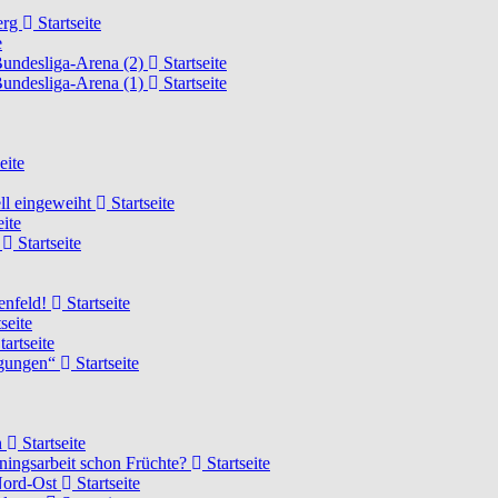
erg
Startseite
e
Bundesliga-Arena (2)
Startseite
Bundesliga-Arena (1)
Startseite
eite
ell eingeweiht
Startseite
eite
d
Startseite
lenfeld!
Startseite
seite
tartseite
ngungen“
Startseite
n
Startseite
ainingsarbeit schon Früchte?
Startseite
 Nord-Ost
Startseite