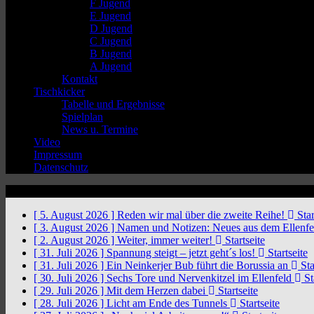
F Jugend
E Jugend
D Jugend
C Jugend
B Jugend
A Jugend
Kontakt
Tischkicker
Tabelle und Ergebnisse
Spielplan
News u. Termine
Video
Impressum
Datenschutz
News Ticker
[ 5. August 2026 ]
Reden wir mal über die zweite Reihe!
Star
[ 3. August 2026 ]
Namen und Notizen: Neues aus dem Ellenf
[ 2. August 2026 ]
Weiter, immer weiter!
Startseite
[ 31. Juli 2026 ]
Spannung steigt – jetzt geht´s los!
Startseite
[ 31. Juli 2026 ]
Ein Neinkerjer Bub führt die Borussia an
Sta
[ 30. Juli 2026 ]
Sechs Tore und Nervenkitzel im Ellenfeld
St
[ 29. Juli 2026 ]
Mit dem Herzen dabei
Startseite
[ 28. Juli 2026 ]
Licht am Ende des Tunnels
Startseite