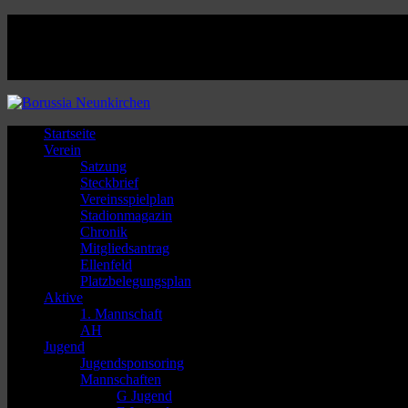
Facebook
Twitter
Instagram
Youtube
Startseite
Verein
Satzung
Steckbrief
Vereinsspielplan
Stadionmagazin
Chronik
Mitgliedsantrag
Ellenfeld
Platzbelegungsplan
Aktive
1. Mannschaft
AH
Jugend
Jugendsponsoring
Mannschaften
G Jugend