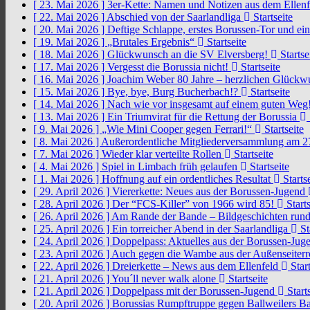
[ 23. Mai 2026 ]
3er-Kette: Namen und Notizen aus dem Ellen
[ 22. Mai 2026 ]
Abschied von der Saarlandliga
Startseite
[ 20. Mai 2026 ]
Deftige Schlappe, erstes Borussen-Tor und ei
[ 19. Mai 2026 ]
„Brutales Ergebnis“
Startseite
[ 18. Mai 2026 ]
Glückwunsch an die SV Elversberg!
Startse
[ 17. Mai 2026 ]
Vergesst die Borussia nicht!
Startseite
[ 16. Mai 2026 ]
Joachim Weber 80 Jahre – herzlichen Glück
[ 15. Mai 2026 ]
Bye, bye, Burg Bucherbach!?
Startseite
[ 14. Mai 2026 ]
Nach wie vor insgesamt auf einem guten Weg
[ 13. Mai 2026 ]
Ein Triumvirat für die Rettung der Borussia
[ 9. Mai 2026 ]
„Wie Mini Cooper gegen Ferrari!“
Startseite
[ 8. Mai 2026 ]
Außerordentliche Mitgliederversammlung am 2
[ 7. Mai 2026 ]
Wieder klar verteilte Rollen
Startseite
[ 4. Mai 2026 ]
Spiel in Limbach früh gelaufen
Startseite
[ 1. Mai 2026 ]
Hoffnung auf ein ordentliches Resultat
Startse
[ 29. April 2026 ]
Viererkette: Neues aus der Borussen-Jugend
[ 28. April 2026 ]
Der “FCS-Killer” von 1966 wird 85!
Starts
[ 26. April 2026 ]
Am Rande der Bande – Bildgeschichten rund
[ 25. April 2026 ]
Ein torreicher Abend in der Saarlandliga
St
[ 24. April 2026 ]
Doppelpass: Aktuelles aus der Borussen-Ju
[ 23. April 2026 ]
Auch gegen die Wambe aus der Außenseiterr
[ 22. April 2026 ]
Dreierkette – News aus dem Ellenfeld
Start
[ 21. April 2026 ]
You´ll never walk alone
Startseite
[ 21. April 2026 ]
Doppelpass mit der Borussen-Jugend
Starts
[ 20. April 2026 ]
Borussias Rumpftruppe gegen Ballweilers Ba