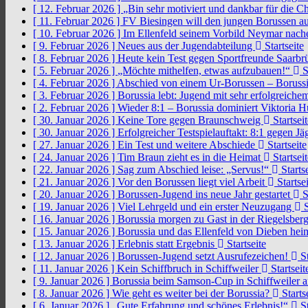
[ 12. Februar 2026 ]
„Bin sehr motiviert und dankbar für die 
[ 11. Februar 2026 ]
FV Biesingen will den jungen Borussen a
[ 10. Februar 2026 ]
Im Ellenfeld seinem Vorbild Neymar nach
[ 9. Februar 2026 ]
Neues aus der Jugendabteilung
Startseite
[ 8. Februar 2026 ]
Heute kein Test gegen Sportfreunde Saarb
[ 5. Februar 2026 ]
„Möchte mithelfen, etwas aufzubauen!“
S
[ 4. Februar 2026 ]
Abschied von einem Ur-Borussen – Borussi
[ 3. Februar 2026 ]
Borussia lebt: Jugend mit sehr erfolgreic
[ 2. Februar 2026 ]
Wieder 8:1 – Borussia dominiert Viktoria 
[ 30. Januar 2026 ]
Keine Tore gegen Braunschweig
Startseit
[ 30. Januar 2026 ]
Erfolgreicher Testspielauftakt: 8:1 gegen J
[ 27. Januar 2026 ]
Ein Test und weitere Abschiede
Startseite
[ 24. Januar 2026 ]
Tim Braun zieht es in die Heimat
Startseit
[ 22. Januar 2026 ]
Sag zum Abschied leise: „Servus!“
Startse
[ 21. Januar 2026 ]
Vor den Borussen liegt viel Arbeit
Startsei
[ 20. Januar 2026 ]
Borussen-Jugend ins neue Jahr gestartet
S
[ 19. Januar 2026 ]
Viel Lehrgeld und ein erster Neuzugang
S
[ 16. Januar 2026 ]
Borussia morgen zu Gast in der Riegelsber
[ 15. Januar 2026 ]
Borussia und das Ellenfeld von Dieben he
[ 13. Januar 2026 ]
Erlebnis statt Ergebnis
Startseite
[ 12. Januar 2026 ]
Borussen-Jugend setzt Ausrufezeichen!
St
[ 11. Januar 2026 ]
Kein Schiffbruch in Schiffweiler
Startseit
[ 9. Januar 2026 ]
Borussia beim Samson-Cup in Schiffweiler 
[ 8. Januar 2026 ]
Wie geht es weiter bei der Borussia?
Starts
[ 6. Januar 2026 ]
„Gute Erfahrung und schönes Erlebnis!“
St