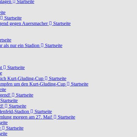
chlagen
Startseite
ite
Startseite
Jugend gegen Auersmacher
Startseite
rtseite
 als nur ein Stadion
Startseite
ht
Startseite
te
 sich Kurt-Gluding-Cup
Startseite
 kämpfen um den Kurt-Gluding-Cup
Startseite
eite
ugend!
Startseite
Startseite
nd!
Startseite
lenfeld-Stadion
Startseite
mmlung morgen am 27. Mai!
Startseite
seite
e
Startseite
eite