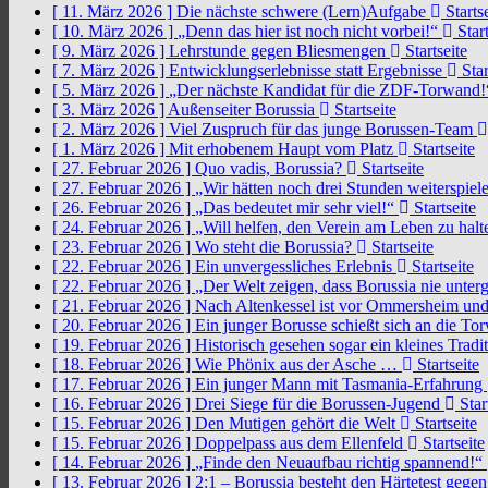
[ 11. März 2026 ]
Die nächste schwere (Lern)Aufgabe
Startse
[ 10. März 2026 ]
„Denn das hier ist noch nicht vorbei!“
Start
[ 9. März 2026 ]
Lehrstunde gegen Bliesmengen
Startseite
[ 7. März 2026 ]
Entwicklungserlebnisse statt Ergebnisse
Star
[ 5. März 2026 ]
„Der nächste Kandidat für die ZDF-Torwand
[ 3. März 2026 ]
Außenseiter Borussia
Startseite
[ 2. März 2026 ]
Viel Zuspruch für das junge Borussen-Team
[ 1. März 2026 ]
Mit erhobenem Haupt vom Platz
Startseite
[ 27. Februar 2026 ]
Quo vadis, Borussia?
Startseite
[ 27. Februar 2026 ]
„Wir hätten noch drei Stunden weiterspi
[ 26. Februar 2026 ]
„Das bedeutet mir sehr viel!“
Startseite
[ 24. Februar 2026 ]
„Will helfen, den Verein am Leben zu hal
[ 23. Februar 2026 ]
Wo steht die Borussia?
Startseite
[ 22. Februar 2026 ]
Ein unvergessliches Erlebnis
Startseite
[ 22. Februar 2026 ]
„Der Welt zeigen, dass Borussia nie unter
[ 21. Februar 2026 ]
Nach Altenkessel ist vor Ommersheim und
[ 20. Februar 2026 ]
Ein junger Borusse schießt sich an die 
[ 19. Februar 2026 ]
Historisch gesehen sogar ein kleines Tradi
[ 18. Februar 2026 ]
Wie Phönix aus der Asche …
Startseite
[ 17. Februar 2026 ]
Ein junger Mann mit Tasmania-Erfahrung
[ 16. Februar 2026 ]
Drei Siege für die Borussen-Jugend
Star
[ 15. Februar 2026 ]
Den Mutigen gehört die Welt
Startseite
[ 15. Februar 2026 ]
Doppelpass aus dem Ellenfeld
Startseite
[ 14. Februar 2026 ]
„Finde den Neuaufbau richtig spannend!“
[ 13. Februar 2026 ]
2:1 – Borussia besteht den Härtetest gege