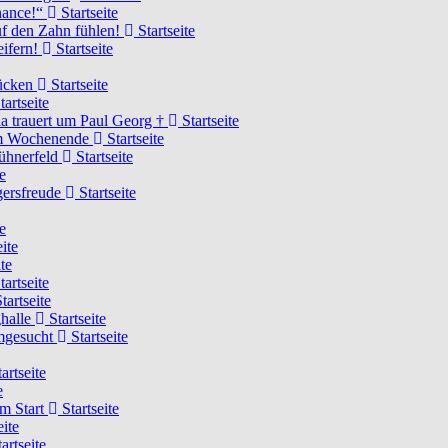
Chance!“
Startseite
uf den Zahn fühlen!
Startseite
eifern!
Startseite
rücken
Startseite
tartseite
a trauert um Paul Georg †
Startseite
hem Wochenende
Startseite
Hühnerfeld
Startseite
e
ägersfreude
Startseite
e
ite
te
tartseite
tartseite
ghalle
Startseite
imgesucht
Startseite
artseite
e
am Start
Startseite
eite
artseite