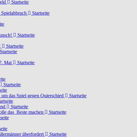
feld
Startseite
n Spielabbruch
Startseite
ite
wunsch!
Startseite
!
Startseite
Startseite
7. Mai
Startseite
ite
Startseite
eite
 um das Spiel gegen Quierschied
Startseite
artseite
gend
Startseite
olle das Beste machen
Startseite
seite
eite
llermänner überfordert
Startseite