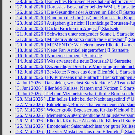
[ 28. Juni 2026 ]
Ein echtes Borussen-Herz hat aufgehört zu s
[ 27. Juni 2026 ]
Borussias Botschafter bei der WM
Startseite
[ 26. Juni 2026 ]
Die Gesundheit der Aktiven im Blick
Startse
[ 24. Juni 2026 ]
Rund um die Uhr (fast) nur Borussia im Kopf
[ 23. Juni 2026 ]
Aufgeben gilt nicht: Hartnäckige Borussen-
[ 22. Juni 2026 ]
Dicke Brocken im August
Startseite
[ 21. Juni 2026 ]
Schwitzen unter sengender Sonne
Startseite
[ 21. Juni 2026 ]
Mit dem Autokorso durch die Hüttestadt
Sta
[ 20. Juni 2026 ]
MEMENTO: Wir feiern unser Ellenfeld – mehr
[ 18. Juni 2026 ]
Neue Fan-Artikel eingetroffen!
Startseite
[ 16. Juni 2026 ]
Nomen est omen
Startseite
[ 14. Juni 2026 ]
Was erwartet die neue Borussia?
Startseite
[ 13. Juni 2026 ]
Zweimaliger Drei-Tore-Vorsprung reichte nic
[ 12. Juni 2026 ]
3er-Kette: Neues aus dem Ellenfeld
Startsei
[ 10. Juni 2026 ]
FK Pirmasens und Eintracht Trier schnappen
[ 4. Juni 2026 ]
Da spielen, wo einst Stars kickten: 22 Teams
[ 3. Juni 2026 ]
Ellenfeld-Kulisse: Namen und Notizen
Starts
[ 1. Juni 2026 ]
Titel und Vizemeisterschaft für die Borussen-J
[ 28. Mai 2026 ]
„Ein helles Licht bei der Nacht angezünd´t“
[ 27. Mai 2026 ]
Eilmeldung: Borussia hat einen neuen Vorsta
[ 27. Mai 2026 ]
Wieder große Begeisterung für das Kleinod El
[ 26. Mai 2026 ]
Memento: Außerordentliche Mitgliederversa
[ 26. Mai 2026 ]
Ellenfeld-Kulisse: Abschied in Bildern
Start
[ 25. Mai 2026 ]
Emotionaler Saisonabschluss vor guter Kuliss
[ 23. Mai 2026 ]
Die vier Musketiere aus dem Ellenfeld
Starts