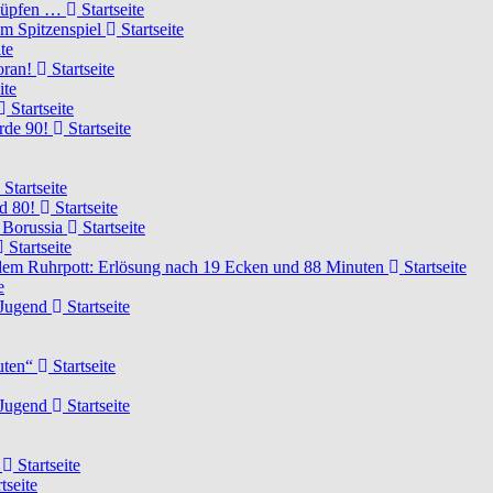
knüpfen …
Startseite
um Spitzenspiel
Startseite
te
voran!
Startseite
ite
Startseite
urde 90!
Startseite
Startseite
rd 80!
Startseite
 Borussia
Startseite
Startseite
dem Ruhrpott: Erlösung nach 19 Ecken und 88 Minuten
Startseite
e
-Jugend
Startseite
nuten“
Startseite
-Jugend
Startseite
d
Startseite
tseite