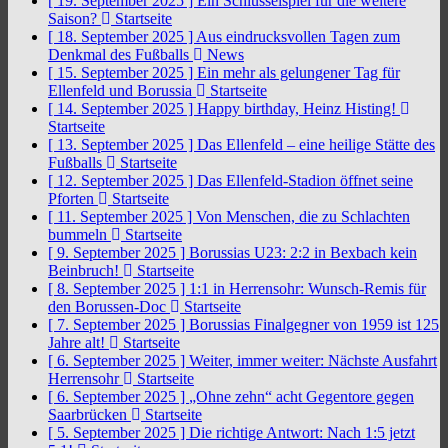
[ 19. September 2025 ]
Ein Schlüsselspiel für die weitere
Saison?
Startseite
[ 18. September 2025 ]
Aus eindrucksvollen Tagen zum
Denkmal des Fußballs
News
[ 15. September 2025 ]
Ein mehr als gelungener Tag für
Ellenfeld und Borussia
Startseite
[ 14. September 2025 ]
Happy birthday, Heinz Histing!
Startseite
[ 13. September 2025 ]
Das Ellenfeld – eine heilige Stätte des
Fußballs
Startseite
[ 12. September 2025 ]
Das Ellenfeld-Stadion öffnet seine
Pforten
Startseite
[ 11. September 2025 ]
Von Menschen, die zu Schlachten
bummeln
Startseite
[ 9. September 2025 ]
Borussias U23: 2:2 in Bexbach kein
Beinbruch!
Startseite
[ 8. September 2025 ]
1:1 in Herrensohr: Wunsch-Remis für
den Borussen-Doc
Startseite
[ 7. September 2025 ]
Borussias Finalgegner von 1959 ist 125
Jahre alt!
Startseite
[ 6. September 2025 ]
Weiter, immer weiter: Nächste Ausfahrt
Herrensohr
Startseite
[ 6. September 2025 ]
„Ohne zehn“ acht Gegentore gegen
Saarbrücken
Startseite
[ 5. September 2025 ]
Die richtige Antwort: Nach 1:5 jetzt