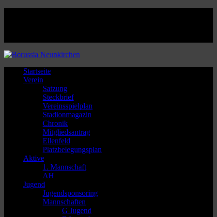
Facebook
Twitter
Instagram
Youtube
Startseite
Verein
Satzung
Steckbrief
Vereinsspielplan
Stadionmagazin
Chronik
Mitgliedsantrag
Ellenfeld
Platzbelegungsplan
Aktive
1. Mannschaft
AH
Jugend
Jugendsponsoring
Mannschaften
G Jugend