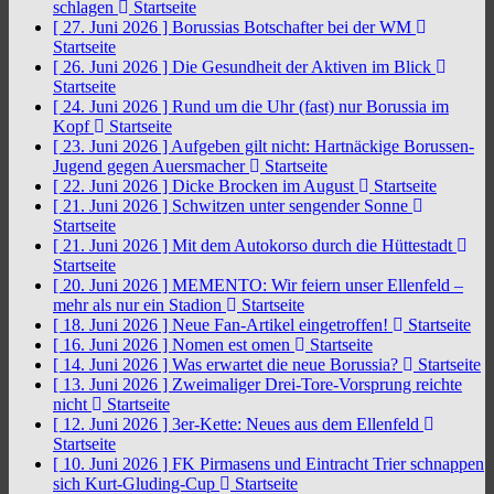
schlagen
Startseite
[ 27. Juni 2026 ]
Borussias Botschafter bei der WM
Startseite
[ 26. Juni 2026 ]
Die Gesundheit der Aktiven im Blick
Startseite
[ 24. Juni 2026 ]
Rund um die Uhr (fast) nur Borussia im
Kopf
Startseite
[ 23. Juni 2026 ]
Aufgeben gilt nicht: Hartnäckige Borussen-
Jugend gegen Auersmacher
Startseite
[ 22. Juni 2026 ]
Dicke Brocken im August
Startseite
[ 21. Juni 2026 ]
Schwitzen unter sengender Sonne
Startseite
[ 21. Juni 2026 ]
Mit dem Autokorso durch die Hüttestadt
Startseite
[ 20. Juni 2026 ]
MEMENTO: Wir feiern unser Ellenfeld –
mehr als nur ein Stadion
Startseite
[ 18. Juni 2026 ]
Neue Fan-Artikel eingetroffen!
Startseite
[ 16. Juni 2026 ]
Nomen est omen
Startseite
[ 14. Juni 2026 ]
Was erwartet die neue Borussia?
Startseite
[ 13. Juni 2026 ]
Zweimaliger Drei-Tore-Vorsprung reichte
nicht
Startseite
[ 12. Juni 2026 ]
3er-Kette: Neues aus dem Ellenfeld
Startseite
[ 10. Juni 2026 ]
FK Pirmasens und Eintracht Trier schnappen
sich Kurt-Gluding-Cup
Startseite