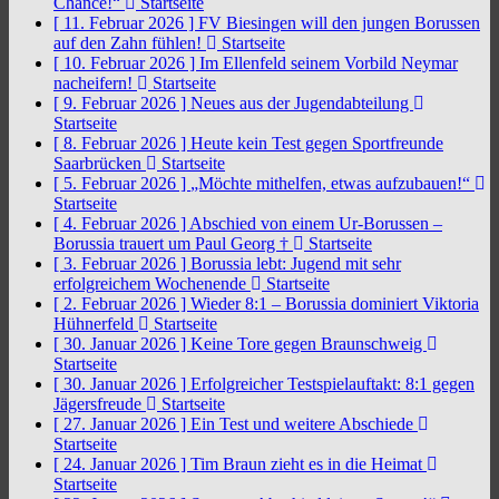
Chance!“
Startseite
[ 11. Februar 2026 ]
FV Biesingen will den jungen Borussen
auf den Zahn fühlen!
Startseite
[ 10. Februar 2026 ]
Im Ellenfeld seinem Vorbild Neymar
nacheifern!
Startseite
[ 9. Februar 2026 ]
Neues aus der Jugendabteilung
Startseite
[ 8. Februar 2026 ]
Heute kein Test gegen Sportfreunde
Saarbrücken
Startseite
[ 5. Februar 2026 ]
„Möchte mithelfen, etwas aufzubauen!“
Startseite
[ 4. Februar 2026 ]
Abschied von einem Ur-Borussen –
Borussia trauert um Paul Georg †
Startseite
[ 3. Februar 2026 ]
Borussia lebt: Jugend mit sehr
erfolgreichem Wochenende
Startseite
[ 2. Februar 2026 ]
Wieder 8:1 – Borussia dominiert Viktoria
Hühnerfeld
Startseite
[ 30. Januar 2026 ]
Keine Tore gegen Braunschweig
Startseite
[ 30. Januar 2026 ]
Erfolgreicher Testspielauftakt: 8:1 gegen
Jägersfreude
Startseite
[ 27. Januar 2026 ]
Ein Test und weitere Abschiede
Startseite
[ 24. Januar 2026 ]
Tim Braun zieht es in die Heimat
Startseite