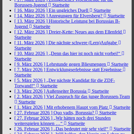
Borussen-Jugend
Startseite
[ 16. März 2026 ]
Ein ungleiches Duell
Startseite
[ 14. März 2026 ]
Anregungen für Elversberg?
Startseite
[ 13. März 2026 ]
Historische Leistung bei Borussias B-
Jugend
Startseite
[ 12. März 2026 ]
Dreier-Kette: Neues aus dem Ellenfeld
Startseite
[ 11. März 2026 ]
Die nächste schwere (Lern)Aufgabe
Startseite
[ 10. März 2026 ]
„Denn das hier ist noch nicht vorbei!“
Startseite
[ 9. März 2026 ]
Lehrstunde gegen Bliesmengen
Startseite
[ 7. März 2026 ]
Entwicklungserlebnisse statt Ergebnisse
Startseite
[ 5. März 2026 ]
„Der nächste Kandidat für die ZDF-
Torwand!“
Startseite
[ 3. März 2026 ]
Außenseiter Borussia
Startseite
[ 2. März 2026 ]
Viel Zuspruch für das junge Borussen-Team
Startseite
[ 1. März 2026 ]
Mit erhobenem Haupt vom Platz
Startseite
[ 27. Februar 2026 ]
Quo vadis, Borussia?
Startseite
[ 27. Februar 2026 ]
„Wir hätten noch drei Stunden
weiterspielen können …“
Startseite
[ 26. Februar 2026 ]
„Das bedeutet mir sehr viel!“
Startseite