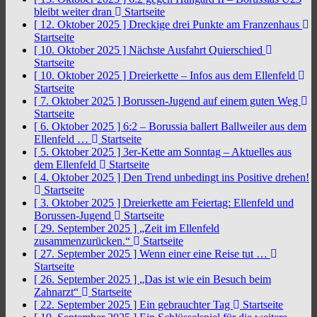
bleibt weiter dran
Startseite
[ 12. Oktober 2025 ]
Dreckige drei Punkte am Franzenhaus
Startseite
[ 10. Oktober 2025 ]
Nächste Ausfahrt Quierschied
Startseite
[ 10. Oktober 2025 ]
Dreierkette – Infos aus dem Ellenfeld
Startseite
[ 7. Oktober 2025 ]
Borussen-Jugend auf einem guten Weg
Startseite
[ 6. Oktober 2025 ]
6:2 – Borussia ballert Ballweiler aus dem
Ellenfeld …
Startseite
[ 5. Oktober 2025 ]
3er-Kette am Sonntag – Aktuelles aus
dem Ellenfeld
Startseite
[ 4. Oktober 2025 ]
Den Trend unbedingt ins Positive drehen!
Startseite
[ 3. Oktober 2025 ]
Dreierkette am Feiertag: Ellenfeld und
Borussen-Jugend
Startseite
[ 29. September 2025 ]
„Zeit im Ellenfeld
zusammenzurücken.“
Startseite
[ 27. September 2025 ]
Wenn einer eine Reise tut …
Startseite
[ 26. September 2025 ]
„Das ist wie ein Besuch beim
Zahnarzt“
Startseite
[ 22. September 2025 ]
Ein gebrauchter Tag
Startseite