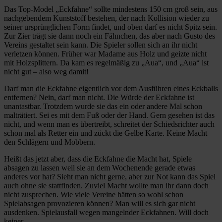
Das Top-Model „Eckfahne“ sollte mindestens 150 cm groß sein, aus
nachgebendem Kunststoff bestehen, der nach Kollision wieder zu
seiner ursprünglichen Form findet, und oben darf es nicht Spitz sein.
Zur Zier trägt sie dann noch ein Fähnchen, das aber nach Gusto des
Vereins gestaltet sein kann. Die Spieler sollen sich an ihr nicht
verletzen können. Früher war Madame aus Holz und geizte nicht
mit Holzsplittern. Da kam es regelmäßig zu „Aua“, und „Aua“ ist
nicht gut – also weg damit!
Darf man die Eckfahne eigentlich vor dem Ausführen eines Eckballs
entfernen? Nein, darf man nicht. Die Würde der Eckfahne ist
unantastbar. Trotzdem wurde sie das ein oder andere Mal schon
malträtiert. Sei es mit dem Fuß oder der Hand. Gern gesehen ist das
nicht, und wenn man es übertreibt, schreitet der Schiedsrichter auch
schon mal als Retter ein und zückt die Gelbe Karte. Keine Macht
den Schlägern und Mobbern.
Heißt das jetzt aber, dass die Eckfahne die Macht hat, Spiele
absagen zu lassen weil sie an dem Wochenende gerade etwas
anderes vor hat? Sieht man nicht gerne, aber zur Not kann das Spiel
auch ohne sie stattfinden. Zuviel Macht wollte man ihr dann doch
nicht zusprechen. Wie viele Vereine hätten so wohl schon
Spielabsagen provozieren können? Man will es sich gar nicht
ausdenken. Spielausfall wegen mangelnder Eckfahnen. Will doch
keiner.