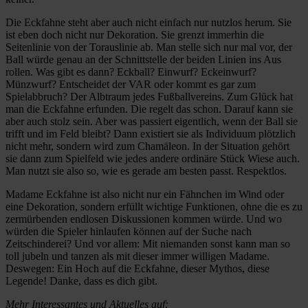
Die Eckfahne steht aber auch nicht einfach nur nutzlos herum. Sie
ist eben doch nicht nur Dekoration. Sie grenzt immerhin die
Seitenlinie von der Torauslinie ab. Man stelle sich nur mal vor, der
Ball würde genau an der Schnittstelle der beiden Linien ins Aus
rollen. Was gibt es dann? Eckball? Einwurf? Eckeinwurf?
Münzwurf? Entscheidet der VAR oder kommt es gar zum
Spielabbruch? Der Albtraum jedes Fußballvereins. Zum Glück hat
man die Eckfahne erfunden. Die regelt das schon. Darauf kann sie
aber auch stolz sein. Aber was passiert eigentlich, wenn der Ball sie
trifft und im Feld bleibt? Dann existiert sie als Individuum plötzlich
nicht mehr, sondern wird zum Chamäleon. In der Situation gehört
sie dann zum Spielfeld wie jedes andere ordinäre Stück Wiese auch.
Man nutzt sie also so, wie es gerade am besten passt. Respektlos.
Madame Eckfahne ist also nicht nur ein Fähnchen im Wind oder
eine Dekoration, sondern erfüllt wichtige Funktionen, ohne die es zu
zermürbenden endlosen Diskussionen kommen würde. Und wo
würden die Spieler hinlaufen können auf der Suche nach
Zeitschinderei? Und vor allem: Mit niemanden sonst kann man so
toll jubeln und tanzen als mit dieser immer willigen Madame.
Deswegen: Ein Hoch auf die Eckfahne, dieser Mythos, diese
Legende! Danke, dass es dich gibt.
Mehr Interessantes und Aktuelles auf: