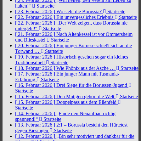
[ 24. Februar 2026 ]
„Will helfen, den Verein am Leben zu
halten!“
Startseite
[ 23. Februar 2026 ]
Wo steht die Borussia?
Startseite
[ 22. Februar 2026 ]
Ein unvergessliches Erlebnis
Startseite
[ 22. Februar 2026 ]
„Der Welt zeigen, dass Borussia nie
untergeht!“
Startseite
[ 21. Februar 2026 ]
Nach Altenkessel ist vor Ommersheim
und Blieskastel
Startseite
[ 20. Februar 2026 ]
Ein junger Borusse schießt sich an die
Torwand …
Startseite
[ 19. Februar 2026 ]
Historisch gesehen sogar ein kleines
Traditionsduell
Startseite
[ 18. Februar 2026 ]
Wie Phönix aus der Asche …
Startseite
[ 17. Februar 2026 ]
Ein junger Mann mit Tasmania-
Erfahrung
Startseite
[ 16. Februar 2026 ]
Drei Siege für die Borussen-Jugend
Startseite
[ 15. Februar 2026 ]
Den Mutigen gehört die Welt
Startseite
[ 15. Februar 2026 ]
Doppelpass aus dem Ellenfeld
Startseite
[ 14. Februar 2026 ]
„Finde den Neuaufbau richtig
spannend!“
Startseite
[ 13. Februar 2026 ]
2:1 – Borussia besteht den Härtetest
gegen Biesingen
Startseite
[ 12. Februar 2026 ]
„Bin sehr motiviert und dankbar für die