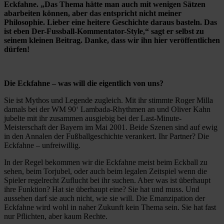
Eckfahne. „Das Thema hätte man auch mit wenigen Sätzen
abarbeiten können, aber das entspricht nicht meiner
Philosophie. Lieber eine heitere Geschichte daraus basteln. Das
ist eben Der-Fussball-Kommentator-Style,“ sagt er selbst zu
seinem kleinen Beitrag. Danke, dass wir ihn hier veröffentlichen
dürfen!
Die Eckfahne – was will die eigentlich von uns?
Sie ist Mythos und Legende zugleich. Mit ihr stimmte Roger Milla
damals bei der WM 90‘ Lambada-Rhythmen an und Oliver Kahn
jubelte mit ihr zusammen ausgiebig bei der Last-Minute-
Meisterschaft der Bayern im Mai 2001. Beide Szenen sind auf ewig
in den Annalen der Fußballgeschichte verankert. Ihr Partner? Die
Eckfahne – unfreiwillig.
In der Regel bekommen wir die Eckfahne meist beim Eckball zu
sehen, beim Torjubel, oder auch beim legalen Zeitspiel wenn die
Spieler regelrecht Zuflucht bei ihr suchen. Aber was ist überhaupt
ihre Funktion? Hat sie überhaupt eine? Sie hat und muss. Und
aussehen darf sie auch nicht, wie sie will. Die Emanzipation der
Eckfahne wird wohl in naher Zukunft kein Thema sein. Sie hat fast
nur Pflichten, aber kaum Rechte.