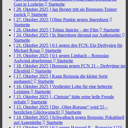
Gast in Losheim
Startseite
[ 28. Oktober 2025 ]
Jan Berger tritt als Borussen-Trainer
zurück
Startseite
[ 27. Oktober 2025 ]
Ohne Punkte gegen Jägersburg
Startseite
[ 26. Oktober 2025 ]
Tobias Jänicke – der Film
Startseite
[ 24. Oktober 2025 ]
In Jägersburg diesmal nur Außenseiter
Startseite
[ 21. Oktober 2025 ]
6:1 gegen den FCN: Ein Derbysieg für
Michael Rosar
Startseite
[ 19. Oktober 2025 ]
0:1 gegen Limbach – Borussias
Aufwind abgebremst
Startseite
[ 18. Oktober 2025 ]
Borussia gegen FCN 21 – Derbytime im
Ellenfeld
Startseite
[ 17. Oktober 2025 ]
Kann Borussia die kleine Serie
ausbauen?
Startseite
[ 16. Oktober 2025 ]
Verdienter Lohn für eine beherzte
Leistung
Startseite
[ 15. Oktober 2025 ]
„Chrissie“ hätte seine helle Freude
gehabt
Startseite
[ 15. Oktober 2025 ]
Der „Ober-Borusse“ wird 55 –
herzlichen Glückwunsch!
Startseite
[ 14. Oktober 2025 ]
Schwalbach gegen Borussia: Pokalduell
auf Augenhöhe
Startseite
[ 13. Oktober 2025 ]
6:2 gegen Hangard II – Borussias U23