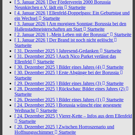
[ 5. Januar 2026 ]
Der Förderverein 2000 Borussia
Neunkirchen e.V. lädt ein
Startseite
[ 4. Januar 2026 ]
Ellenfeld-Doppelpass: Ein Geburtstag und
ein Wechsel
Startseite
[ 3. Januar 2026 ]
Am morgigen Sonntag: Borussia bei den
Hallenstadtmeisterschaften am Start
Startseite
[ 2. Januar 2026 ]
„Mein Leben mit der Borussia“
Startseite
[ 1. Januar 2026 ]
Der Brand ist noch nicht gelöscht
Startseite
[ 31. Dezember 2025 ]
Jahresend-Gedanken
Startseite
[ 31. Dezember 2025 ]
Auch Nico Purket verlässt das
Ellenfeld
Startseite
[ 30. Dezember 2025 ]
Bilder eines Jahres (4)
Startseite
[ 30. Dezember 2025 ]
Erste Abgänge bei der Borussia
Startseite
[ 29. Dezember 2025 ]
Bilder eines Jahres (3)
Startseite
[ 28. Dezember 2025 ]
Rückschau: Bilder eines Jahres (2)
Startseite
[ 26. Dezember 2025 ]
Bilder eines Jahres (1)
Startseite
[ 24. Dezember 2025 ]
Borussia wünscht eine gesegnete
Weihnacht
Startseite
[ 24. Dezember 2025 ]
Vierer-Kette – Infos aus dem Ellenfeld
Startseite
[ 20. Dezember 2025 ]
Zwischen Horroszenario und
Hoffnungsschimmer
Startseite