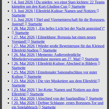
[ 4. Juni 2026 ]
Da spielen, wo einst Stars kickten: 22 Teams
kämpfen um den Kurt-Gluding-Cup
Startseite
[ 3. Juni 2026 ]
Ellenfeld-Kulisse: Namen und Notizen
Startseite
[ 1. Juni 2026 ]
Titel und Vizemeisterschaft für die Borussen-
Jugend!
Startseite
[ 28. Mai 2026 ]
„Ein helles Licht bei der Nacht angezünd´t“
Startseite
[ 27. Mai 2026 ]
Eilmeldung: Borussia hat einen neuen
Vorstand!
Startseite
[ 27. Mai 2026 ]
Wieder große Begeisterung für das Kleinod
Ellenfeld-Stadion
Startseite
[ 26. Mai 2026 ]
Memento: Außerordentliche
Mitgliederversammlung morgen am 27. Mai!
Startseite
[ 26. Mai 2026 ]
Ellenfeld-Kulisse: Abschied in Bildern
Startseite
[ 25. Mai 2026 ]
Emotionaler Saisonabschluss vor guter
Kulisse
Startseite
[ 23. Mai 2026 ]
Die vier Musketiere aus dem Ellenfeld
Startseite
[ 23. Mai 2026 ]
3er-Kette: Namen und Notizen aus dem
Ellenfeld
Startseite
[ 22. Mai 2026 ]
Abschied von der Saarlandliga
Startseite
[ 20. Mai 2026 ]
Deftige Schlappe, erstes Borussen-Tor und
ein Spielabbruch
Startseite