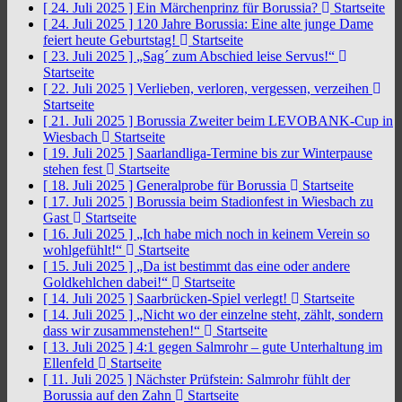
[ 24. Juli 2025 ]
Ein Märchenprinz für Borussia?
Startseite
[ 24. Juli 2025 ]
120 Jahre Borussia: Eine alte junge Dame
feiert heute Geburtstag!
Startseite
[ 23. Juli 2025 ]
„Sag´ zum Abschied leise Servus!“
Startseite
[ 22. Juli 2025 ]
Verlieben, verloren, vergessen, verzeihen
Startseite
[ 21. Juli 2025 ]
Borussia Zweiter beim LEVOBANK-Cup in
Wiesbach
Startseite
[ 19. Juli 2025 ]
Saarlandliga-Termine bis zur Winterpause
stehen fest
Startseite
[ 18. Juli 2025 ]
Generalprobe für Borussia
Startseite
[ 17. Juli 2025 ]
Borussia beim Stadionfest in Wiesbach zu
Gast
Startseite
[ 16. Juli 2025 ]
„Ich habe mich noch in keinem Verein so
wohlgefühlt!“
Startseite
[ 15. Juli 2025 ]
„Da ist bestimmt das eine oder andere
Goldkehlchen dabei!“
Startseite
[ 14. Juli 2025 ]
Saarbrücken-Spiel verlegt!
Startseite
[ 14. Juli 2025 ]
„Nicht wo der einzelne steht, zählt, sondern
dass wir zusammenstehen!“
Startseite
[ 13. Juli 2025 ]
4:1 gegen Salmrohr – gute Unterhaltung im
Ellenfeld
Startseite
[ 11. Juli 2025 ]
Nächster Prüfstein: Salmrohr fühlt der
Borussia auf den Zahn
Startseite