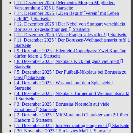
[ 17. Dezember 2025 ]
Memento: Morgen Mitglieder-
Versammlung 2025
Startseite
[ 14. Dezember 2025 ]
„Den Begriff `Verein´ mit Leben
gefüllt“
Startseite
[ 12. Dezember 2025 ]
Der Nebel von Stuttgart verschluckt
Borussias Siegeshoffnungen
Startseite
[ 12. Dezember 2025 ]
Viele Fragen, alles offen!
Startseite
[ 11. Dezember 2025 ]
Der Borussen-Weihnachtsmarkt ruft!
Startseite
[ 9. Dezember 2025 ]
Ellenfeld-Doppelpass: Zwei Kapitäne
dürfen feiern
Startseite
[ 8. Dezember 2025 ]
Nikolaus-Kick mit ganz viel Spaß
Startseite
[ 5. Dezember 2025 ]
Der Fußball-Nikolaus bei Borussia zu
Gast
Startseite
[ 4. Dezember 2025 ]
Was auch auf dem Spiel steht
Startseite
[ 4. Dezember 2025 ]
Nikolaus-Turnier und Weihnachtsmarkt
Startseite
[ 3. Dezember 2025 ]
Borussias Not stößt auf viele
Emotionen
Startseite
[ 2. Dezember 2025 ]
Mit Moral und Charakter zum 2:1 über
Hasborn
Startseite
[ 1. Dezember 2025 ]
Insolvenzantrag eingereicht
Startseite
[ 30. November 2025 ]
Ein letztes Mal?
Startseite