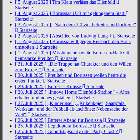
[ 5. August 2025 ]
Tim Klein verlässt das Ellenfeld
Startseite
[ 4. August 2025 ]
Borussias U23 mit gelungenem Start
Startseite
[ 3. August 2025 ]
„Nach dem 2:0 viel befreiter und lockerer“
Startseite
[ 2. August 2025 ]
Abschied von Ludwig Lang †
Startseite
[ 1. August 2025 ]
Borussia will gegen Reisbach den Bock
umstoßen
Startseite
[ 1. August 2025 ]
Misslungene zweite Borussen-Halbzeit,
heimstarke Preußen
Startseite
[ 31. Juli 2025 ]
„Die Truppe hat Charakter und den Willen
zum Erfolg!“
Startseite
[ 30. Juli 2025 ]
Preußen und Borussen wollen heute die
ersten Punkte
Startseite
[ 29. Juli 2025 ]
Borussia-Kulisse
Startseite
[ 28. Juli 2025 ]
„Innova Home Ellenfeld-Stadion“ – Altes
erhalten und neues gestalten
Startseite
[ 27. Juli 2025 ]
„Kinderinsel“, „Kükenkoje“, Saarpfalz-
Werkstatt“ und der Fußball als „schönste Nebensache der
Welt“
Startseite
[ 26. Juli 2025 ]
Bitterer Abend für Borussia
Startseite
[ 25. Juli 2025 ]
Lepidoptera Borussiae
Startseite
[ 25. Juli 2025 ]
Geburtstagsparty oder Party-Crash?
Startseite