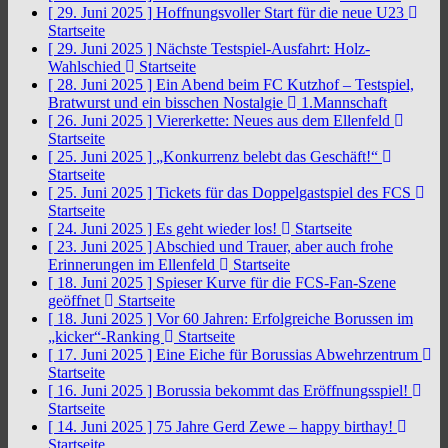
[ 29. Juni 2025 ]
Hoffnungsvoller Start für die neue U23
Startseite
[ 29. Juni 2025 ]
Nächste Testspiel-Ausfahrt: Holz-
Wahlschied
Startseite
[ 28. Juni 2025 ]
Ein Abend beim FC Kutzhof – Testspiel,
Bratwurst und ein bisschen Nostalgie
1.Mannschaft
[ 26. Juni 2025 ]
Viererkette: Neues aus dem Ellenfeld
Startseite
[ 25. Juni 2025 ]
„Konkurrenz belebt das Geschäft!“
Startseite
[ 25. Juni 2025 ]
Tickets für das Doppelgastspiel des FCS
Startseite
[ 24. Juni 2025 ]
Es geht wieder los!
Startseite
[ 23. Juni 2025 ]
Abschied und Trauer, aber auch frohe
Erinnerungen im Ellenfeld
Startseite
[ 18. Juni 2025 ]
Spieser Kurve für die FCS-Fan-Szene
geöffnet
Startseite
[ 18. Juni 2025 ]
Vor 60 Jahren: Erfolgreiche Borussen im
„kicker“-Ranking
Startseite
[ 17. Juni 2025 ]
Eine Eiche für Borussias Abwehrzentrum
Startseite
[ 16. Juni 2025 ]
Borussia bekommt das Eröffnungsspiel!
Startseite
[ 14. Juni 2025 ]
75 Jahre Gerd Zewe – happy birthay!
Startseite