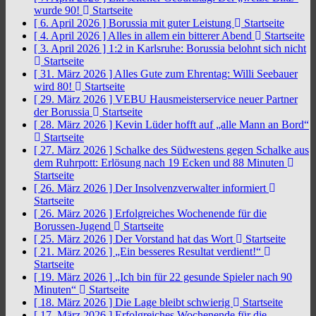
wurde 90!
Startseite
[ 6. April 2026 ]
Borussia mit guter Leistung
Startseite
[ 4. April 2026 ]
Alles in allem ein bitterer Abend
Startseite
[ 3. April 2026 ]
1:2 in Karlsruhe: Borussia belohnt sich nicht
Startseite
[ 31. März 2026 ]
Alles Gute zum Ehrentag: Willi Seebauer
wird 80!
Startseite
[ 29. März 2026 ]
VEBU Hausmeisterservice neuer Partner
der Borussia
Startseite
[ 28. März 2026 ]
Kevin Lüder hofft auf „alle Mann an Bord“
Startseite
[ 27. März 2026 ]
Schalke des Südwestens gegen Schalke aus
dem Ruhrpott: Erlösung nach 19 Ecken und 88 Minuten
Startseite
[ 26. März 2026 ]
Der Insolvenzverwalter informiert
Startseite
[ 26. März 2026 ]
Erfolgreiches Wochenende für die
Borussen-Jugend
Startseite
[ 25. März 2026 ]
Der Vorstand hat das Wort
Startseite
[ 21. März 2026 ]
„Ein besseres Resultat verdient!“
Startseite
[ 19. März 2026 ]
„Ich bin für 22 gesunde Spieler nach 90
Minuten“
Startseite
[ 18. März 2026 ]
Die Lage bleibt schwierig
Startseite
[ 17. März 2026 ]
Erfolgreiches Wochenende für die