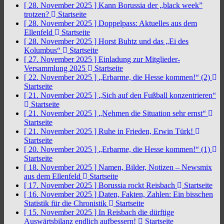
[ 28. November 2025 ]
Kann Borussia der „black week”
trotzen?
Startseite
[ 28. November 2025 ]
Doppelpass: Aktuelles aus dem
Ellenfeld
Startseite
[ 28. November 2025 ]
Horst Buhtz und das „Ei des
Kolumbus“
Startseite
[ 27. November 2025 ]
Einladung zur Mitglieder-
Versammlung 2025
Startseite
[ 22. November 2025 ]
„Erbarme, die Hesse kommen!“ (2)
Startseite
[ 21. November 2025 ]
„Sich auf den Fußball konzentrieren“
Startseite
[ 21. November 2025 ]
„Nehmen die Situation sehr ernst“
Startseite
[ 21. November 2025 ]
Ruhe in Frieden, Erwin Türk!
Startseite
[ 20. November 2025 ]
„Erbarme, die Hesse kommen!“ (1)
Startseite
[ 18. November 2025 ]
Namen, Bilder, Notizen – Newsmix
aus dem Ellenfeld
Startseite
[ 17. November 2025 ]
Borussia rockt Reisbach
Startseite
[ 16. November 2025 ]
Daten, Fakten, Zahlen: Ein bisschen
Statistik für die Chronistik
Startseite
[ 15. November 2025 ]
In Reisbach die dürftige
Auswärtsbilanz endlich aufbessern!
Startseite