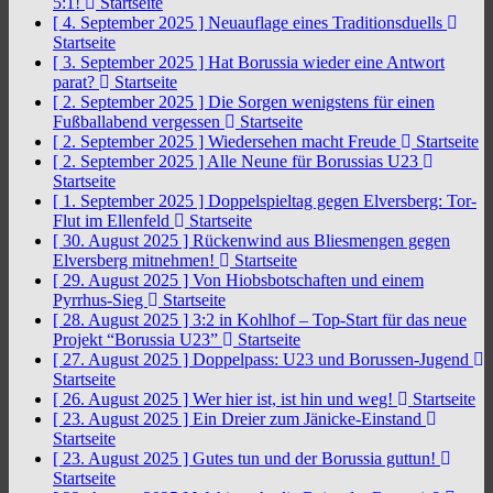
5:1!
Startseite
[ 4. September 2025 ]
Neuauflage eines Traditionsduells
Startseite
[ 3. September 2025 ]
Hat Borussia wieder eine Antwort
parat?
Startseite
[ 2. September 2025 ]
Die Sorgen wenigstens für einen
Fußballabend vergessen
Startseite
[ 2. September 2025 ]
Wiedersehen macht Freude
Startseite
[ 2. September 2025 ]
Alle Neune für Borussias U23
Startseite
[ 1. September 2025 ]
Doppelspieltag gegen Elversberg: Tor-
Flut im Ellenfeld
Startseite
[ 30. August 2025 ]
Rückenwind aus Bliesmengen gegen
Elversberg mitnehmen!
Startseite
[ 29. August 2025 ]
Von Hiobsbotschaften und einem
Pyrrhus-Sieg
Startseite
[ 28. August 2025 ]
3:2 in Kohlhof – Top-Start für das neue
Projekt “Borussia U23”
Startseite
[ 27. August 2025 ]
Doppelpass: U23 und Borussen-Jugend
Startseite
[ 26. August 2025 ]
Wer hier ist, ist hin und weg!
Startseite
[ 23. August 2025 ]
Ein Dreier zum Jänicke-Einstand
Startseite
[ 23. August 2025 ]
Gutes tun und der Borussia guttun!
Startseite