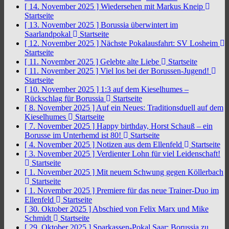
[ 14. November 2025 ]
Wiedersehen mit Markus Kneip
Startseite
[ 13. November 2025 ]
Borussia überwintert im
Saarlandpokal
Startseite
[ 12. November 2025 ]
Nächste Pokalausfahrt: SV Losheim
Startseite
[ 11. November 2025 ]
Gelebte alte Liebe
Startseite
[ 11. November 2025 ]
Viel los bei der Borussen-Jugend!
Startseite
[ 10. November 2025 ]
1:3 auf dem Kieselhumes –
Rückschlag für Borussia
Startseite
[ 8. November 2025 ]
Auf ein Neues: Traditionsduell auf dem
Kieselhumes
Startseite
[ 7. November 2025 ]
Happy birthday, Horst Schauß – ein
Borusse im Unterhemd ist 80!
Startseite
[ 4. November 2025 ]
Notizen aus dem Ellenfeld
Startseite
[ 3. November 2025 ]
Verdienter Lohn für viel Leidenschaft!
Startseite
[ 1. November 2025 ]
Mit neuem Schwung gegen Köllerbach
Startseite
[ 1. November 2025 ]
Premiere für das neue Trainer-Duo im
Ellenfeld
Startseite
[ 30. Oktober 2025 ]
Abschied von Felix Marx und Mike
Schmidt
Startseite
[ 29. Oktober 2025 ]
Sparkassen-Pokal Saar: Borussia zu