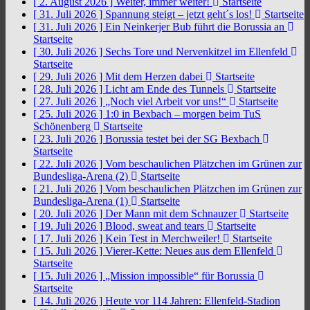
[ 2. August 2026 ]
Weiter, immer weiter!
Startseite
[ 31. Juli 2026 ]
Spannung steigt – jetzt geht´s los!
Startseite
[ 31. Juli 2026 ]
Ein Neinkerjer Bub führt die Borussia an
Startseite
[ 30. Juli 2026 ]
Sechs Tore und Nervenkitzel im Ellenfeld
Startseite
[ 29. Juli 2026 ]
Mit dem Herzen dabei
Startseite
[ 28. Juli 2026 ]
Licht am Ende des Tunnels
Startseite
[ 27. Juli 2026 ]
„Noch viel Arbeit vor uns!“
Startseite
[ 25. Juli 2026 ]
1:0 in Bexbach – morgen beim TuS
Schönenberg
Startseite
[ 23. Juli 2026 ]
Borussia testet bei der SG Bexbach
Startseite
[ 22. Juli 2026 ]
Vom beschaulichen Plätzchen im Grünen zur
Bundesliga-Arena (2)
Startseite
[ 21. Juli 2026 ]
Vom beschaulichen Plätzchen im Grünen zur
Bundesliga-Arena (1)
Startseite
[ 20. Juli 2026 ]
Der Mann mit dem Schnauzer
Startseite
[ 19. Juli 2026 ]
Blood, sweat and tears
Startseite
[ 17. Juli 2026 ]
Kein Test in Merchweiler!
Startseite
[ 15. Juli 2026 ]
Vierer-Kette: Neues aus dem Ellenfeld
Startseite
[ 15. Juli 2026 ]
„Mission impossible“ für Borussia
Startseite
[ 14. Juli 2026 ]
Heute vor 114 Jahren: Ellenfeld-Stadion