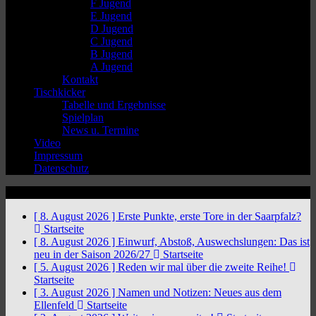
F Jugend
E Jugend
D Jugend
C Jugend
B Jugend
A Jugend
Kontakt
Tischkicker
Tabelle und Ergebnisse
Spielplan
News u. Termine
Video
Impressum
Datenschutz
News Ticker
[ 8. August 2026 ]
Erste Punkte, erste Tore in der Saarpfalz?
Startseite
[ 8. August 2026 ]
Einwurf, Abstoß, Auswechslungen: Das ist
neu in der Saison 2026/27
Startseite
[ 5. August 2026 ]
Reden wir mal über die zweite Reihe!
Startseite
[ 3. August 2026 ]
Namen und Notizen: Neues aus dem
Ellenfeld
Startseite