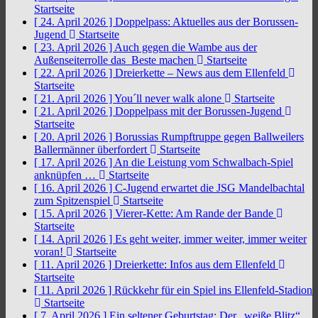
Startseite
[ 24. April 2026 ]
Doppelpass: Aktuelles aus der Borussen-
Jugend
Startseite
[ 23. April 2026 ]
Auch gegen die Wambe aus der
Außenseiterrolle das Beste machen
Startseite
[ 22. April 2026 ]
Dreierkette – News aus dem Ellenfeld
Startseite
[ 21. April 2026 ]
You´ll never walk alone
Startseite
[ 21. April 2026 ]
Doppelpass mit der Borussen-Jugend
Startseite
[ 20. April 2026 ]
Borussias Rumpftruppe gegen Ballweilers
Ballermänner überfordert
Startseite
[ 17. April 2026 ]
An die Leistung vom Schwalbach-Spiel
anknüpfen …
Startseite
[ 16. April 2026 ]
C-Jugend erwartet die JSG Mandelbachtal
zum Spitzenspiel
Startseite
[ 15. April 2026 ]
Vierer-Kette: Am Rande der Bande
Startseite
[ 14. April 2026 ]
Es geht weiter, immer weiter, immer weiter
voran!
Startseite
[ 11. April 2026 ]
Dreierkette: Infos aus dem Ellenfeld
Startseite
[ 11. April 2026 ]
Rückkehr für ein Spiel ins Ellenfeld-Stadion
Startseite
[ 7. April 2026 ]
Ein seltener Geburtstag: Der „weiße Blitz“