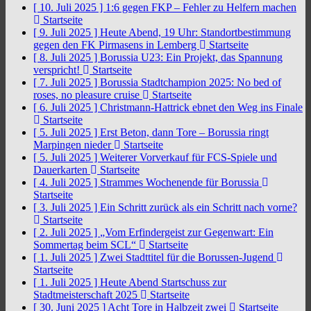
[ 10. Juli 2025 ]
1:6 gegen FKP – Fehler zu Helfern machen
Startseite
[ 9. Juli 2025 ]
Heute Abend, 19 Uhr: Standortbestimmung
gegen den FK Pirmasens in Lemberg
Startseite
[ 8. Juli 2025 ]
Borussia U23: Ein Projekt, das Spannung
verspricht!
Startseite
[ 7. Juli 2025 ]
Borussia Stadtchampion 2025: No bed of
roses, no pleasure cruise
Startseite
[ 6. Juli 2025 ]
Christmann-Hattrick ebnet den Weg ins Finale
Startseite
[ 5. Juli 2025 ]
Erst Beton, dann Tore – Borussia ringt
Marpingen nieder
Startseite
[ 5. Juli 2025 ]
Weiterer Vorverkauf für FCS-Spiele und
Dauerkarten
Startseite
[ 4. Juli 2025 ]
Strammes Wochenende für Borussia
Startseite
[ 3. Juli 2025 ]
Ein Schritt zurück als ein Schritt nach vorne?
Startseite
[ 2. Juli 2025 ]
„Vom Erfindergeist zur Gegenwart: Ein
Sommertag beim SCL“
Startseite
[ 1. Juli 2025 ]
Zwei Stadttitel für die Borussen-Jugend
Startseite
[ 1. Juli 2025 ]
Heute Abend Startschuss zur
Stadtmeisterschaft 2025
Startseite
[ 30. Juni 2025 ]
Acht Tore in Halbzeit zwei
Startseite