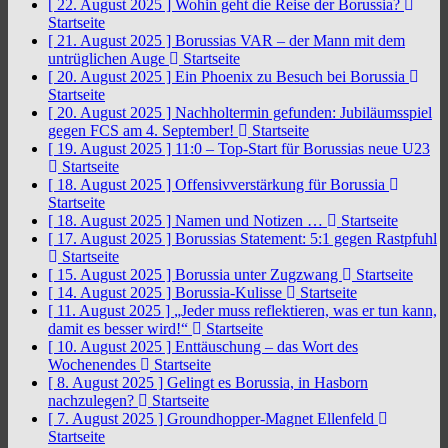
[ 22. August 2025 ]
Wohin geht die Reise der Borussia?
Startseite
[ 21. August 2025 ]
Borussias VAR – der Mann mit dem
untrüglichen Auge
Startseite
[ 20. August 2025 ]
Ein Phoenix zu Besuch bei Borussia
Startseite
[ 20. August 2025 ]
Nachholtermin gefunden: Jubiläumsspiel
gegen FCS am 4. September!
Startseite
[ 19. August 2025 ]
11:0 – Top-Start für Borussias neue U23
Startseite
[ 18. August 2025 ]
Offensivverstärkung für Borussia
Startseite
[ 18. August 2025 ]
Namen und Notizen …
Startseite
[ 17. August 2025 ]
Borussias Statement: 5:1 gegen Rastpfuhl
Startseite
[ 15. August 2025 ]
Borussia unter Zugzwang
Startseite
[ 14. August 2025 ]
Borussia-Kulisse
Startseite
[ 11. August 2025 ]
„Jeder muss reflektieren, was er tun kann,
damit es besser wird!“
Startseite
[ 10. August 2025 ]
Enttäuschung – das Wort des
Wochenendes
Startseite
[ 8. August 2025 ]
Gelingt es Borussia, in Hasborn
nachzulegen?
Startseite
[ 7. August 2025 ]
Groundhopper-Magnet Ellenfeld
Startseite