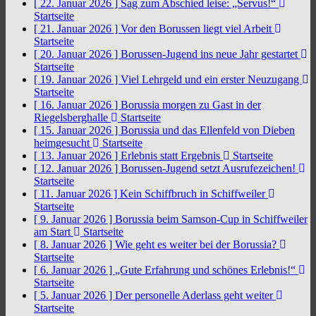
[ 22. Januar 2026 ]
Sag zum Abschied leise: „Servus!“
Startseite
[ 21. Januar 2026 ]
Vor den Borussen liegt viel Arbeit
Startseite
[ 20. Januar 2026 ]
Borussen-Jugend ins neue Jahr gestartet
Startseite
[ 19. Januar 2026 ]
Viel Lehrgeld und ein erster Neuzugang
Startseite
[ 16. Januar 2026 ]
Borussia morgen zu Gast in der
Riegelsberghalle
Startseite
[ 15. Januar 2026 ]
Borussia und das Ellenfeld von Dieben
heimgesucht
Startseite
[ 13. Januar 2026 ]
Erlebnis statt Ergebnis
Startseite
[ 12. Januar 2026 ]
Borussen-Jugend setzt Ausrufezeichen!
Startseite
[ 11. Januar 2026 ]
Kein Schiffbruch in Schiffweiler
Startseite
[ 9. Januar 2026 ]
Borussia beim Samson-Cup in Schiffweiler
am Start
Startseite
[ 8. Januar 2026 ]
Wie geht es weiter bei der Borussia?
Startseite
[ 6. Januar 2026 ]
„Gute Erfahrung und schönes Erlebnis!“
Startseite
[ 5. Januar 2026 ]
Der personelle Aderlass geht weiter
Startseite