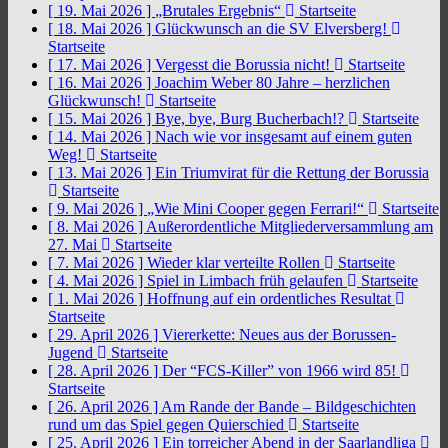
[ 19. Mai 2026 ]
„Brutales Ergebnis“
Startseite
[ 18. Mai 2026 ]
Glückwunsch an die SV Elversberg!
Startseite
[ 17. Mai 2026 ]
Vergesst die Borussia nicht!
Startseite
[ 16. Mai 2026 ]
Joachim Weber 80 Jahre – herzlichen
Glückwunsch!
Startseite
[ 15. Mai 2026 ]
Bye, bye, Burg Bucherbach!?
Startseite
[ 14. Mai 2026 ]
Nach wie vor insgesamt auf einem guten
Weg!
Startseite
[ 13. Mai 2026 ]
Ein Triumvirat für die Rettung der Borussia
Startseite
[ 9. Mai 2026 ]
„Wie Mini Cooper gegen Ferrari!“
Startseite
[ 8. Mai 2026 ]
Außerordentliche Mitgliederversammlung am
27. Mai
Startseite
[ 7. Mai 2026 ]
Wieder klar verteilte Rollen
Startseite
[ 4. Mai 2026 ]
Spiel in Limbach früh gelaufen
Startseite
[ 1. Mai 2026 ]
Hoffnung auf ein ordentliches Resultat
Startseite
[ 29. April 2026 ]
Viererkette: Neues aus der Borussen-
Jugend
Startseite
[ 28. April 2026 ]
Der “FCS-Killer” von 1966 wird 85!
Startseite
[ 26. April 2026 ]
Am Rande der Bande – Bildgeschichten
rund um das Spiel gegen Quierschied
Startseite
[ 25. April 2026 ]
Ein torreicher Abend in der Saarlandliga