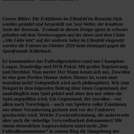
Unsere Bilder: Die Eckfahnen im Ellenfeld im Borussia-Style
wurden gestaltet und hergestellt von Susi Welter, der kreativen
Seele der Borussia. Erstmals in diesem Design (ganz in schwarz
gehalten mit dem Vereinswappen auf der einen und dem Claim
„Alte Liebe lebt“ auf der anderen Seite) im Ellenfeld eingesetzt
wurden die Fahnen im Oktober 2020 beim Heimspiel gegen die
Sportfreunde Köllerbach.
Er kommentiert das Fußballgeschehen rund um Champions
League, Bundesliga und DFB-Pokal. Mit großer Begeisterung
und Herzblut. Man merkt: Der Mann kennt sich aus. Zuweilen
ist eine gute Portion Humor dabei: Humor ist, wenn man
trotzdem lacht! Gelegentlich wird auch philosophiert. Wie zum
Beispiel in dem folgenden Beitrag über einen Gegenstand, der
unabdinglich zum Spiel gehört und ohne den nur selten ein
Spiel angepfiffen wird. Ein Gegenstand, der zuweilen – vor
allem nach Torerfolgen – auch von Spielern voller Emotionen
aus seiner Verankerung gerissen und vor der Fankurve
geschwenkt wird. Welche Zweckentfremdung, die andererseits
aber auch die vielseitige Verwendbarkeit dokumeniert! Mit
einem ebensolchen Augenzwinkern untersucht „Der
Fußballkommentator“ in seinem Blog die Sinngebung der