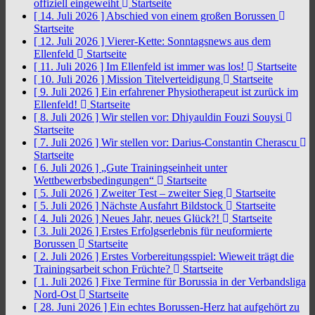
offiziell eingeweiht
Startseite
[ 14. Juli 2026 ]
Abschied von einem großen Borussen
Startseite
[ 12. Juli 2026 ]
Vierer-Kette: Sonntagsnews aus dem
Ellenfeld
Startseite
[ 11. Juli 2026 ]
Im Ellenfeld ist immer was los!
Startseite
[ 10. Juli 2026 ]
Mission Titelverteidigung
Startseite
[ 9. Juli 2026 ]
Ein erfahrener Physiotherapeut ist zurück im
Ellenfeld!
Startseite
[ 8. Juli 2026 ]
Wir stellen vor: Dhiyauldin Fouzi Souysi
Startseite
[ 7. Juli 2026 ]
Wir stellen vor: Darius-Constantin Cherascu
Startseite
[ 6. Juli 2026 ]
„Gute Trainingseinheit unter
Wettbewerbsbedingungen“
Startseite
[ 5. Juli 2026 ]
Zweiter Test – zweiter Sieg
Startseite
[ 5. Juli 2026 ]
Nächste Ausfahrt Bildstock
Startseite
[ 4. Juli 2026 ]
Neues Jahr, neues Glück?!
Startseite
[ 3. Juli 2026 ]
Erstes Erfolgserlebnis für neuformierte
Borussen
Startseite
[ 2. Juli 2026 ]
Erstes Vorbereitungsspiel: Wieweit trägt die
Trainingsarbeit schon Früchte?
Startseite
[ 1. Juli 2026 ]
Fixe Termine für Borussia in der Verbandsliga
Nord-Ost
Startseite
[ 28. Juni 2026 ]
Ein echtes Borussen-Herz hat aufgehört zu