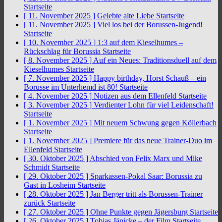
Startseite
[ 11. November 2025 ]
Gelebte alte Liebe
Startseite
[ 11. November 2025 ]
Viel los bei der Borussen-Jugend!
Startseite
[ 10. November 2025 ]
1:3 auf dem Kieselhumes –
Rückschlag für Borussia
Startseite
[ 8. November 2025 ]
Auf ein Neues: Traditionsduell auf dem
Kieselhumes
Startseite
[ 7. November 2025 ]
Happy birthday, Horst Schauß – ein
Borusse im Unterhemd ist 80!
Startseite
[ 4. November 2025 ]
Notizen aus dem Ellenfeld
Startseite
[ 3. November 2025 ]
Verdienter Lohn für viel Leidenschaft!
Startseite
[ 1. November 2025 ]
Mit neuem Schwung gegen Köllerbach
Startseite
[ 1. November 2025 ]
Premiere für das neue Trainer-Duo im
Ellenfeld
Startseite
[ 30. Oktober 2025 ]
Abschied von Felix Marx und Mike
Schmidt
Startseite
[ 29. Oktober 2025 ]
Sparkassen-Pokal Saar: Borussia zu
Gast in Losheim
Startseite
[ 28. Oktober 2025 ]
Jan Berger tritt als Borussen-Trainer
zurück
Startseite
[ 27. Oktober 2025 ]
Ohne Punkte gegen Jägersburg
Startseite
[ 26. Oktober 2025 ]
Tobias Jänicke – der Film
Startseite