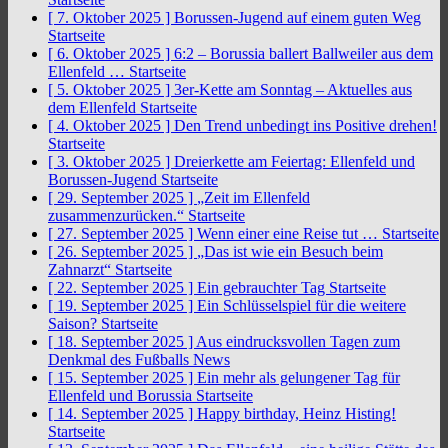
[ 7. Oktober 2025 ]
Borussen-Jugend auf einem guten Weg
Startseite
[ 6. Oktober 2025 ]
6:2 – Borussia ballert Ballweiler aus dem
Ellenfeld …
Startseite
[ 5. Oktober 2025 ]
3er-Kette am Sonntag – Aktuelles aus
dem Ellenfeld
Startseite
[ 4. Oktober 2025 ]
Den Trend unbedingt ins Positive drehen!
Startseite
[ 3. Oktober 2025 ]
Dreierkette am Feiertag: Ellenfeld und
Borussen-Jugend
Startseite
[ 29. September 2025 ]
„Zeit im Ellenfeld
zusammenzurücken.“
Startseite
[ 27. September 2025 ]
Wenn einer eine Reise tut …
Startseite
[ 26. September 2025 ]
„Das ist wie ein Besuch beim
Zahnarzt“
Startseite
[ 22. September 2025 ]
Ein gebrauchter Tag
Startseite
[ 19. September 2025 ]
Ein Schlüsselspiel für die weitere
Saison?
Startseite
[ 18. September 2025 ]
Aus eindrucksvollen Tagen zum
Denkmal des Fußballs
News
[ 15. September 2025 ]
Ein mehr als gelungener Tag für
Ellenfeld und Borussia
Startseite
[ 14. September 2025 ]
Happy birthday, Heinz Histing!
Startseite