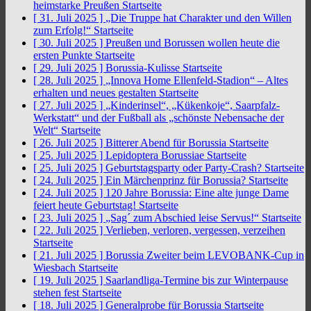
heimstarke Preußen
Startseite
[ 31. Juli 2025 ]
„Die Truppe hat Charakter und den Willen
zum Erfolg!“
Startseite
[ 30. Juli 2025 ]
Preußen und Borussen wollen heute die
ersten Punkte
Startseite
[ 29. Juli 2025 ]
Borussia-Kulisse
Startseite
[ 28. Juli 2025 ]
„Innova Home Ellenfeld-Stadion“ – Altes
erhalten und neues gestalten
Startseite
[ 27. Juli 2025 ]
„Kinderinsel“, „Kükenkoje“, Saarpfalz-
Werkstatt“ und der Fußball als „schönste Nebensache der
Welt“
Startseite
[ 26. Juli 2025 ]
Bitterer Abend für Borussia
Startseite
[ 25. Juli 2025 ]
Lepidoptera Borussiae
Startseite
[ 25. Juli 2025 ]
Geburtstagsparty oder Party-Crash?
Startseite
[ 24. Juli 2025 ]
Ein Märchenprinz für Borussia?
Startseite
[ 24. Juli 2025 ]
120 Jahre Borussia: Eine alte junge Dame
feiert heute Geburtstag!
Startseite
[ 23. Juli 2025 ]
„Sag´ zum Abschied leise Servus!“
Startseite
[ 22. Juli 2025 ]
Verlieben, verloren, vergessen, verzeihen
Startseite
[ 21. Juli 2025 ]
Borussia Zweiter beim LEVOBANK-Cup in
Wiesbach
Startseite
[ 19. Juli 2025 ]
Saarlandliga-Termine bis zur Winterpause
stehen fest
Startseite
[ 18. Juli 2025 ]
Generalprobe für Borussia
Startseite