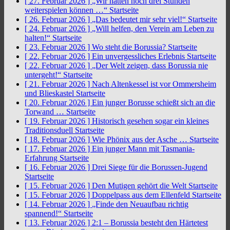
[ 27. Februar 2026 ]
„Wir hätten noch drei Stunden
weiterspielen können …“
Startseite
[ 26. Februar 2026 ]
„Das bedeutet mir sehr viel!“
Startseite
[ 24. Februar 2026 ]
„Will helfen, den Verein am Leben zu
halten!“
Startseite
[ 23. Februar 2026 ]
Wo steht die Borussia?
Startseite
[ 22. Februar 2026 ]
Ein unvergessliches Erlebnis
Startseite
[ 22. Februar 2026 ]
„Der Welt zeigen, dass Borussia nie
untergeht!“
Startseite
[ 21. Februar 2026 ]
Nach Altenkessel ist vor Ommersheim
und Blieskastel
Startseite
[ 20. Februar 2026 ]
Ein junger Borusse schießt sich an die
Torwand …
Startseite
[ 19. Februar 2026 ]
Historisch gesehen sogar ein kleines
Traditionsduell
Startseite
[ 18. Februar 2026 ]
Wie Phönix aus der Asche …
Startseite
[ 17. Februar 2026 ]
Ein junger Mann mit Tasmania-
Erfahrung
Startseite
[ 16. Februar 2026 ]
Drei Siege für die Borussen-Jugend
Startseite
[ 15. Februar 2026 ]
Den Mutigen gehört die Welt
Startseite
[ 15. Februar 2026 ]
Doppelpass aus dem Ellenfeld
Startseite
[ 14. Februar 2026 ]
„Finde den Neuaufbau richtig
spannend!“
Startseite
[ 13. Februar 2026 ]
2:1 – Borussia besteht den Härtetest