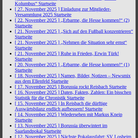
Kolumbus“
Startseite
[ 27. November 2025 ]
Einladung zur Mitglieder-
Versammlung 2025
Startseite
[ 22. November 2025 ]
„Erbarme, die Hesse kommen!“ (2)
Startseite
[ 21. November 2025 ]
„Sich auf den Fußball konzentrieren“
Startseite
[ 21. November 2025 ]
„Nehmen die Situation sehr ernst“
Startseite
[ 21. November 2025 ]
Ruhe in Frieden, Erwin Türk!
Startseite
[ 20. November 2025 ]
„Erbarme, die Hesse kommen!“ (1)
Startseite
[ 18. November 2025 ]
Namen, Bilder, Notizen – Newsmix
aus dem Ellenfeld
Startseite
[ 17. November 2025 ]
Borussia rockt Reisbach
Startseite
[ 16. November 2025 ]
Daten, Fakten, Zahlen: Ein bisschen
Statistik für die Chronistik
Startseite
[ 15. November 2025 ]
In Reisbach die dürftige
Auswärtsbilanz endlich aufbessern!
Startseite
[ 14. November 2025 ]
Wiedersehen mit Markus Kneip
Startseite
[ 13. November 2025 ]
Borussia überwintert im
Saarlandpokal
Startseite
[ 12. November 2025 ]
Nächste Pokalausfahrt: SV Losheim