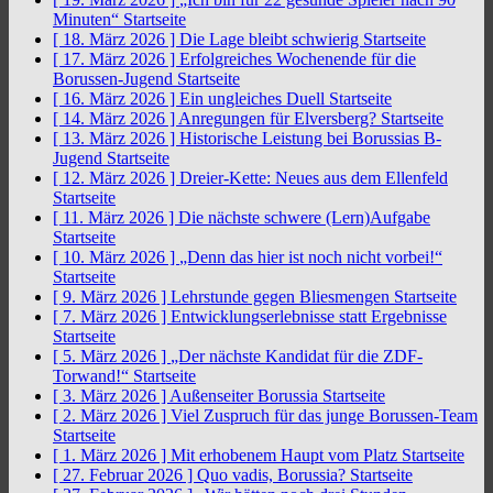
Minuten“
Startseite
[ 18. März 2026 ]
Die Lage bleibt schwierig
Startseite
[ 17. März 2026 ]
Erfolgreiches Wochenende für die
Borussen-Jugend
Startseite
[ 16. März 2026 ]
Ein ungleiches Duell
Startseite
[ 14. März 2026 ]
Anregungen für Elversberg?
Startseite
[ 13. März 2026 ]
Historische Leistung bei Borussias B-
Jugend
Startseite
[ 12. März 2026 ]
Dreier-Kette: Neues aus dem Ellenfeld
Startseite
[ 11. März 2026 ]
Die nächste schwere (Lern)Aufgabe
Startseite
[ 10. März 2026 ]
„Denn das hier ist noch nicht vorbei!“
Startseite
[ 9. März 2026 ]
Lehrstunde gegen Bliesmengen
Startseite
[ 7. März 2026 ]
Entwicklungserlebnisse statt Ergebnisse
Startseite
[ 5. März 2026 ]
„Der nächste Kandidat für die ZDF-
Torwand!“
Startseite
[ 3. März 2026 ]
Außenseiter Borussia
Startseite
[ 2. März 2026 ]
Viel Zuspruch für das junge Borussen-Team
Startseite
[ 1. März 2026 ]
Mit erhobenem Haupt vom Platz
Startseite
[ 27. Februar 2026 ]
Quo vadis, Borussia?
Startseite