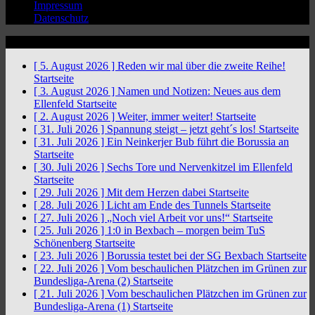
Impressum
Datenschutz
News Ticker
[ 5. August 2026 ]
Reden wir mal über die zweite Reihe!
Startseite
[ 3. August 2026 ]
Namen und Notizen: Neues aus dem
Ellenfeld
Startseite
[ 2. August 2026 ]
Weiter, immer weiter!
Startseite
[ 31. Juli 2026 ]
Spannung steigt – jetzt geht´s los!
Startseite
[ 31. Juli 2026 ]
Ein Neinkerjer Bub führt die Borussia an
Startseite
[ 30. Juli 2026 ]
Sechs Tore und Nervenkitzel im Ellenfeld
Startseite
[ 29. Juli 2026 ]
Mit dem Herzen dabei
Startseite
[ 28. Juli 2026 ]
Licht am Ende des Tunnels
Startseite
[ 27. Juli 2026 ]
„Noch viel Arbeit vor uns!“
Startseite
[ 25. Juli 2026 ]
1:0 in Bexbach – morgen beim TuS
Schönenberg
Startseite
[ 23. Juli 2026 ]
Borussia testet bei der SG Bexbach
Startseite
[ 22. Juli 2026 ]
Vom beschaulichen Plätzchen im Grünen zur
Bundesliga-Arena (2)
Startseite
[ 21. Juli 2026 ]
Vom beschaulichen Plätzchen im Grünen zur
Bundesliga-Arena (1)
Startseite