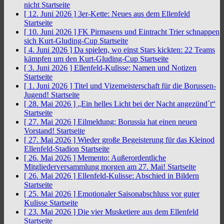
nicht
Startseite
[ 12. Juni 2026 ]
3er-Kette: Neues aus dem Ellenfeld
Startseite
[ 10. Juni 2026 ]
FK Pirmasens und Eintracht Trier schnappen
sich Kurt-Gluding-Cup
Startseite
[ 4. Juni 2026 ]
Da spielen, wo einst Stars kickten: 22 Teams
kämpfen um den Kurt-Gluding-Cup
Startseite
[ 3. Juni 2026 ]
Ellenfeld-Kulisse: Namen und Notizen
Startseite
[ 1. Juni 2026 ]
Titel und Vizemeisterschaft für die Borussen-
Jugend!
Startseite
[ 28. Mai 2026 ]
„Ein helles Licht bei der Nacht angezünd´t“
Startseite
[ 27. Mai 2026 ]
Eilmeldung: Borussia hat einen neuen
Vorstand!
Startseite
[ 27. Mai 2026 ]
Wieder große Begeisterung für das Kleinod
Ellenfeld-Stadion
Startseite
[ 26. Mai 2026 ]
Memento: Außerordentliche
Mitgliederversammlung morgen am 27. Mai!
Startseite
[ 26. Mai 2026 ]
Ellenfeld-Kulisse: Abschied in Bildern
Startseite
[ 25. Mai 2026 ]
Emotionaler Saisonabschluss vor guter
Kulisse
Startseite
[ 23. Mai 2026 ]
Die vier Musketiere aus dem Ellenfeld
Startseite