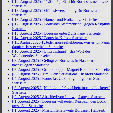
[ 19. August 2025 ]
11:0 – Top-Start für Borussias neue U23
Startseite
[ 18. August 2025 ]
Offensivverstärkung für Borussia
Startseite
[ 18. August 2025 ]
Namen und Notizen …
Startseite
[ 17. August 2025 ]
Borussias Statement: 5:1 gegen Rastpfuhl
Startseite
[ 15. August 2025 ]
Borussia unter Zugzwang
Startseite
[ 14. August 2025 ]
Borussia-Kulisse
Startseite
[ 11. August 2025 ]
„Jeder muss reflektieren, was er tun kann,
damit es besser wird!“
Startseite
[ 10. August 2025 ]
Enttäuschung – das Wort des
Wochenendes
Startseite
[ 8. August 2025 ]
Gelingt es Borussia, in Hasborn
nachzulegen?
Startseite
[ 7. August 2025 ]
Groundhopper-Magnet Ellenfeld
Startseite
[ 5. August 2025 ]
Tim Klein verlässt das Ellenfeld
Startseite
[ 4. August 2025 ]
Borussias U23 mit gelungenem Start
Startseite
[ 3. August 2025 ]
„Nach dem 2:0 viel befreiter und lockerer“
Startseite
[ 2. August 2025 ]
Abschied von Ludwig Lang †
Startseite
[ 1. August 2025 ]
Borussia will gegen Reisbach den Bock
umstoßen
Startseite
[ 1. August 2025 ]
Misslungene zweite Borussen-Halbzeit,