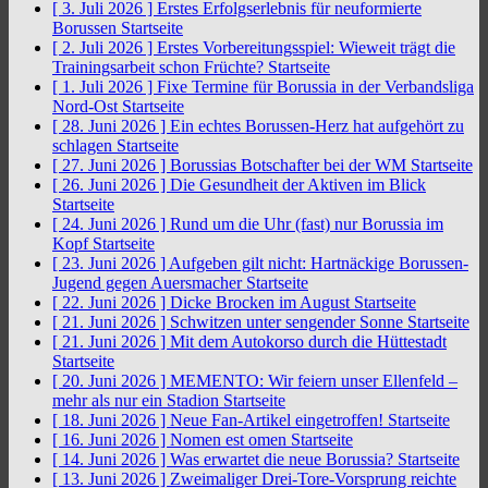
[ 3. Juli 2026 ]
Erstes Erfolgserlebnis für neuformierte
Borussen
Startseite
[ 2. Juli 2026 ]
Erstes Vorbereitungsspiel: Wieweit trägt die
Trainingsarbeit schon Früchte?
Startseite
[ 1. Juli 2026 ]
Fixe Termine für Borussia in der Verbandsliga
Nord-Ost
Startseite
[ 28. Juni 2026 ]
Ein echtes Borussen-Herz hat aufgehört zu
schlagen
Startseite
[ 27. Juni 2026 ]
Borussias Botschafter bei der WM
Startseite
[ 26. Juni 2026 ]
Die Gesundheit der Aktiven im Blick
Startseite
[ 24. Juni 2026 ]
Rund um die Uhr (fast) nur Borussia im
Kopf
Startseite
[ 23. Juni 2026 ]
Aufgeben gilt nicht: Hartnäckige Borussen-
Jugend gegen Auersmacher
Startseite
[ 22. Juni 2026 ]
Dicke Brocken im August
Startseite
[ 21. Juni 2026 ]
Schwitzen unter sengender Sonne
Startseite
[ 21. Juni 2026 ]
Mit dem Autokorso durch die Hüttestadt
Startseite
[ 20. Juni 2026 ]
MEMENTO: Wir feiern unser Ellenfeld –
mehr als nur ein Stadion
Startseite
[ 18. Juni 2026 ]
Neue Fan-Artikel eingetroffen!
Startseite
[ 16. Juni 2026 ]
Nomen est omen
Startseite
[ 14. Juni 2026 ]
Was erwartet die neue Borussia?
Startseite
[ 13. Juni 2026 ]
Zweimaliger Drei-Tore-Vorsprung reichte