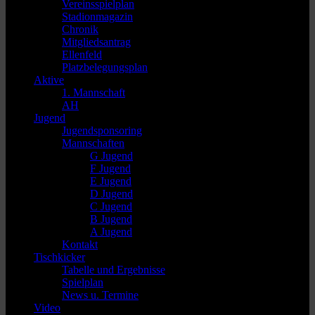
Vereinsspielplan
Stadionmagazin
Chronik
Mitgliedsantrag
Ellenfeld
Platzbelegungsplan
Aktive
1. Mannschaft
AH
Jugend
Jugendsponsoring
Mannschaften
G Jugend
F Jugend
E Jugend
D Jugend
C Jugend
B Jugend
A Jugend
Kontakt
Tischkicker
Tabelle und Ergebnisse
Spielplan
News u. Termine
Video