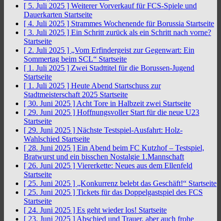
[ 5. Juli 2025 ]
Weiterer Vorverkauf für FCS-Spiele und
Dauerkarten
Startseite
[ 4. Juli 2025 ]
Strammes Wochenende für Borussia
Startseite
[ 3. Juli 2025 ]
Ein Schritt zurück als ein Schritt nach vorne?
Startseite
[ 2. Juli 2025 ]
„Vom Erfindergeist zur Gegenwart: Ein
Sommertag beim SCL“
Startseite
[ 1. Juli 2025 ]
Zwei Stadttitel für die Borussen-Jugend
Startseite
[ 1. Juli 2025 ]
Heute Abend Startschuss zur
Stadtmeisterschaft 2025
Startseite
[ 30. Juni 2025 ]
Acht Tore in Halbzeit zwei
Startseite
[ 29. Juni 2025 ]
Hoffnungsvoller Start für die neue U23
Startseite
[ 29. Juni 2025 ]
Nächste Testspiel-Ausfahrt: Holz-
Wahlschied
Startseite
[ 28. Juni 2025 ]
Ein Abend beim FC Kutzhof – Testspiel,
Bratwurst und ein bisschen Nostalgie
1.Mannschaft
[ 26. Juni 2025 ]
Viererkette: Neues aus dem Ellenfeld
Startseite
[ 25. Juni 2025 ]
„Konkurrenz belebt das Geschäft!“
Startseite
[ 25. Juni 2025 ]
Tickets für das Doppelgastspiel des FCS
Startseite
[ 24. Juni 2025 ]
Es geht wieder los!
Startseite
[ 23. Juni 2025 ]
Abschied und Trauer, aber auch frohe