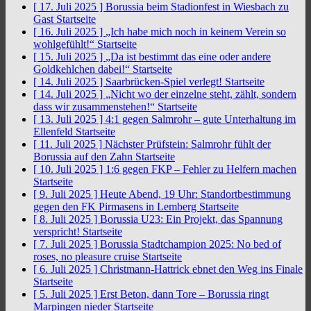
[ 17. Juli 2025 ]
Borussia beim Stadionfest in Wiesbach zu
Gast
Startseite
[ 16. Juli 2025 ]
„Ich habe mich noch in keinem Verein so
wohlgefühlt!“
Startseite
[ 15. Juli 2025 ]
„Da ist bestimmt das eine oder andere
Goldkehlchen dabei!“
Startseite
[ 14. Juli 2025 ]
Saarbrücken-Spiel verlegt!
Startseite
[ 14. Juli 2025 ]
„Nicht wo der einzelne steht, zählt, sondern
dass wir zusammenstehen!“
Startseite
[ 13. Juli 2025 ]
4:1 gegen Salmrohr – gute Unterhaltung im
Ellenfeld
Startseite
[ 11. Juli 2025 ]
Nächster Prüfstein: Salmrohr fühlt der
Borussia auf den Zahn
Startseite
[ 10. Juli 2025 ]
1:6 gegen FKP – Fehler zu Helfern machen
Startseite
[ 9. Juli 2025 ]
Heute Abend, 19 Uhr: Standortbestimmung
gegen den FK Pirmasens in Lemberg
Startseite
[ 8. Juli 2025 ]
Borussia U23: Ein Projekt, das Spannung
verspricht!
Startseite
[ 7. Juli 2025 ]
Borussia Stadtchampion 2025: No bed of
roses, no pleasure cruise
Startseite
[ 6. Juli 2025 ]
Christmann-Hattrick ebnet den Weg ins Finale
Startseite
[ 5. Juli 2025 ]
Erst Beton, dann Tore – Borussia ringt
Marpingen nieder
Startseite