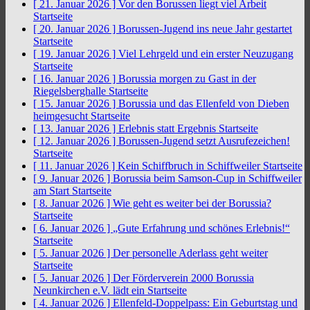
[ 21. Januar 2026 ]
Vor den Borussen liegt viel Arbeit
Startseite
[ 20. Januar 2026 ]
Borussen-Jugend ins neue Jahr gestartet
Startseite
[ 19. Januar 2026 ]
Viel Lehrgeld und ein erster Neuzugang
Startseite
[ 16. Januar 2026 ]
Borussia morgen zu Gast in der
Riegelsberghalle
Startseite
[ 15. Januar 2026 ]
Borussia und das Ellenfeld von Dieben
heimgesucht
Startseite
[ 13. Januar 2026 ]
Erlebnis statt Ergebnis
Startseite
[ 12. Januar 2026 ]
Borussen-Jugend setzt Ausrufezeichen!
Startseite
[ 11. Januar 2026 ]
Kein Schiffbruch in Schiffweiler
Startseite
[ 9. Januar 2026 ]
Borussia beim Samson-Cup in Schiffweiler
am Start
Startseite
[ 8. Januar 2026 ]
Wie geht es weiter bei der Borussia?
Startseite
[ 6. Januar 2026 ]
„Gute Erfahrung und schönes Erlebnis!“
Startseite
[ 5. Januar 2026 ]
Der personelle Aderlass geht weiter
Startseite
[ 5. Januar 2026 ]
Der Förderverein 2000 Borussia
Neunkirchen e.V. lädt ein
Startseite
[ 4. Januar 2026 ]
Ellenfeld-Doppelpass: Ein Geburtstag und