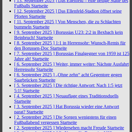
[ 13. September 2025 ]
Das Ellenfeld – eine heilige Stätte des
Fußballs
Startseite
[ 12. September 2025 ]
Das Ellenfeld-Stadion öffnet seine
Pforten
Startseite
[ 11. September 2025 ]
Von Menschen, die zu Schlachten
bummeln
Startseite
[ 9. September 2025 ]
Borussias U23: 2:2 in Bexbach kein
Beinbruch!
Startseite
[ 8. September 2025 ]
1:1 in Herrensohr: Wunsch-Remis für
den Borussen-Doc
Startseite
[ 7. September 2025 ]
Borussias Finalgegner von 1959 ist 125
Jahre alt!
Startseite
[ 6. September 2025 ]
Weiter, immer weiter: Nächste Ausfahrt
Herrensohr
Startseite
[ 6. September 2025 ]
„Ohne zehn“ acht Gegentore gegen
Saarbrücken
Startseite
[ 5. September 2025 ]
Die richtige Antwort: Nach 1:5 jetzt
5:1!
Startseite
[ 4. September 2025 ]
Neuauflage eines Traditionsduells
Startseite
[ 3. September 2025 ]
Hat Borussia wieder eine Antwort
parat?
Startseite
[ 2. September 2025 ]
Die Sorgen wenigstens für einen
Fußballabend vergessen
Startseite
[ 2. September 2025 ]
Wiedersehen macht Freude
Startseite