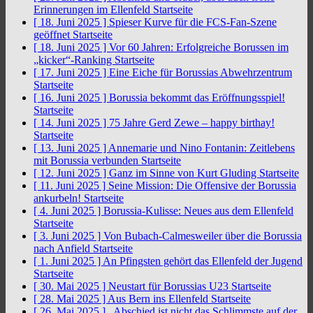
Erinnerungen im Ellenfeld
Startseite
[ 18. Juni 2025 ]
Spieser Kurve für die FCS-Fan-Szene
geöffnet
Startseite
[ 18. Juni 2025 ]
Vor 60 Jahren: Erfolgreiche Borussen im
„kicker“-Ranking
Startseite
[ 17. Juni 2025 ]
Eine Eiche für Borussias Abwehrzentrum
Startseite
[ 16. Juni 2025 ]
Borussia bekommt das Eröffnungsspiel!
Startseite
[ 14. Juni 2025 ]
75 Jahre Gerd Zewe – happy birthay!
Startseite
[ 13. Juni 2025 ]
Annemarie und Nino Fontanin: Zeitlebens
mit Borussia verbunden
Startseite
[ 12. Juni 2025 ]
Ganz im Sinne von Kurt Gluding
Startseite
[ 11. Juni 2025 ]
Seine Mission: Die Offensive der Borussia
ankurbeln!
Startseite
[ 4. Juni 2025 ]
Borussia-Kulisse: Neues aus dem Ellenfeld
Startseite
[ 3. Juni 2025 ]
Von Bubach-Calmesweiler über die Borussia
nach Anfield
Startseite
[ 1. Juni 2025 ]
An Pfingsten gehört das Ellenfeld der Jugend
Startseite
[ 30. Mai 2025 ]
Neustart für Borussias U23
Startseite
[ 28. Mai 2025 ]
Aus Bern ins Ellenfeld
Startseite
[ 26. Mai 2025 ]
„Abschied ist nicht das Schlimmste auf der