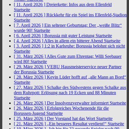
[ 11. April 2026 ]
Dreierkette: Infos aus dem Ellenfeld
Startseite
[ 11. April 2026 ]
Rückkehr für ein Spiel ins Ellenfeld-Stadion
Startseite
[ 7. April 2026 ]
Ein seltener Geburtstag: Der „weiße Blitz“
wurde 90!
Startseite
[ 6. April 2026 ]
Borussia mit guter Leistung
Startseite
[ 4. April 2026 ]
Alles in allem ein bitterer Abend
Startseite
[ 3. April 2026 ]
1:2 in Karlsruhe: Borussia belohnt sich nicht
Startseite
[ 31. März 2026 ]
Alles Gute zum Ehrentag: Willi Seebauer
wird 80!
Startseite
[ 29. März 2026 ]
VEBU Hausmeisterservice neuer Partner
der Borussia
Startseite
[ 28. März 2026 ]
Kevin Lüder hofft auf „alle Mann an Bord“
Startseite
[ 27. März 2026 ]
Schalke des Südwestens gegen Schalke aus
dem Ruhrpott: Erlösung nach 19 Ecken und 88 Minuten
Startseite
[ 26. März 2026 ]
Der Insolvenzverwalter informiert
Startseite
[ 26. März 2026 ]
Erfolgreiches Wochenende für die
Borussen-Jugend
Startseite
[ 25. März 2026 ]
Der Vorstand hat das Wort
Startseite
[ 21. März 2026 ]
„Ein besseres Resultat verdient!“
Startseite
[ 19. März 2026 ]
„Ich bin für 22 gesunde Spieler nach 90