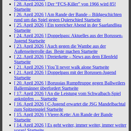
[ 28. April 2026 ]
Der “FCS-Killer” von 1966 wird 85!
Startseite
[ 26. April 2026 ]
Am Rande der Bande – Bildgeschichten
rund um das Spiel gegen Quierschied
Startseite
[ 25. April 2026 ]
Ein torreicher Abend in der Saarlandliga
Startseite
[ 24. April 2026 ]
Doppelpass: Aktuelles aus der Borussen-
Jugend
Startseite
[ 23. April 2026 ]
Auch gegen die Wambe aus der
Außenseiterrolle das Beste machen
Startseite
[ 22. April 2026 ]
Dreierkette – News aus dem Ellenfeld
Startseite
[ 21. April 2026 ]
You´ll never walk alone
Startseite
[ 21. April 2026 ]
Doppelpass mit der Borussen-Jugend
Startseite
[ 20. April 2026 ]
Borussias Rumpftruppe gegen Ballweilers
Ballermänner überfordert
Startseite
[ 17. April 2026 ]
An die Leistung vom Schwalbach-Spiel
anknüpfen …
Startseite
[ 16. April 2026 ]
C-Jugend erwartet die JSG Mandelbachtal
zum Spitzenspiel
Startseite
[ 15. April 2026 ]
Vierer-Kette: Am Rande der Bande
Startseite
[ 14. April 2026 ]
Es geht weiter, immer weiter, immer weiter
voran!
Startseite