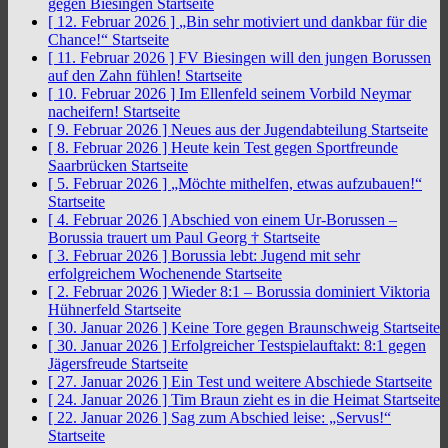
gegen Biesingen
Startseite
[ 12. Februar 2026 ]
„Bin sehr motiviert und dankbar für die
Chance!“
Startseite
[ 11. Februar 2026 ]
FV Biesingen will den jungen Borussen
auf den Zahn fühlen!
Startseite
[ 10. Februar 2026 ]
Im Ellenfeld seinem Vorbild Neymar
nacheifern!
Startseite
[ 9. Februar 2026 ]
Neues aus der Jugendabteilung
Startseite
[ 8. Februar 2026 ]
Heute kein Test gegen Sportfreunde
Saarbrücken
Startseite
[ 5. Februar 2026 ]
„Möchte mithelfen, etwas aufzubauen!“
Startseite
[ 4. Februar 2026 ]
Abschied von einem Ur-Borussen –
Borussia trauert um Paul Georg †
Startseite
[ 3. Februar 2026 ]
Borussia lebt: Jugend mit sehr
erfolgreichem Wochenende
Startseite
[ 2. Februar 2026 ]
Wieder 8:1 – Borussia dominiert Viktoria
Hühnerfeld
Startseite
[ 30. Januar 2026 ]
Keine Tore gegen Braunschweig
Startseite
[ 30. Januar 2026 ]
Erfolgreicher Testspielauftakt: 8:1 gegen
Jägersfreude
Startseite
[ 27. Januar 2026 ]
Ein Test und weitere Abschiede
Startseite
[ 24. Januar 2026 ]
Tim Braun zieht es in die Heimat
Startseite
[ 22. Januar 2026 ]
Sag zum Abschied leise: „Servus!“
Startseite