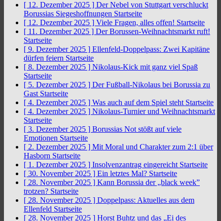
[ 12. Dezember 2025 ]
Der Nebel von Stuttgart verschluckt
Borussias Siegeshoffnungen
Startseite
[ 12. Dezember 2025 ]
Viele Fragen, alles offen!
Startseite
[ 11. Dezember 2025 ]
Der Borussen-Weihnachtsmarkt ruft!
Startseite
[ 9. Dezember 2025 ]
Ellenfeld-Doppelpass: Zwei Kapitäne
dürfen feiern
Startseite
[ 8. Dezember 2025 ]
Nikolaus-Kick mit ganz viel Spaß
Startseite
[ 5. Dezember 2025 ]
Der Fußball-Nikolaus bei Borussia zu
Gast
Startseite
[ 4. Dezember 2025 ]
Was auch auf dem Spiel steht
Startseite
[ 4. Dezember 2025 ]
Nikolaus-Turnier und Weihnachtsmarkt
Startseite
[ 3. Dezember 2025 ]
Borussias Not stößt auf viele
Emotionen
Startseite
[ 2. Dezember 2025 ]
Mit Moral und Charakter zum 2:1 über
Hasborn
Startseite
[ 1. Dezember 2025 ]
Insolvenzantrag eingereicht
Startseite
[ 30. November 2025 ]
Ein letztes Mal?
Startseite
[ 28. November 2025 ]
Kann Borussia der „black week”
trotzen?
Startseite
[ 28. November 2025 ]
Doppelpass: Aktuelles aus dem
Ellenfeld
Startseite
[ 28. November 2025 ]
Horst Buhtz und das „Ei des