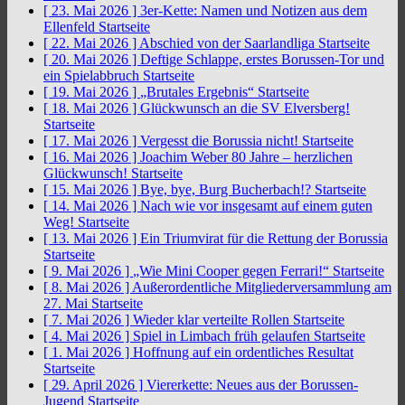
[ 23. Mai 2026 ]
3er-Kette: Namen und Notizen aus dem
Ellenfeld
Startseite
[ 22. Mai 2026 ]
Abschied von der Saarlandliga
Startseite
[ 20. Mai 2026 ]
Deftige Schlappe, erstes Borussen-Tor und
ein Spielabbruch
Startseite
[ 19. Mai 2026 ]
„Brutales Ergebnis“
Startseite
[ 18. Mai 2026 ]
Glückwunsch an die SV Elversberg!
Startseite
[ 17. Mai 2026 ]
Vergesst die Borussia nicht!
Startseite
[ 16. Mai 2026 ]
Joachim Weber 80 Jahre – herzlichen
Glückwunsch!
Startseite
[ 15. Mai 2026 ]
Bye, bye, Burg Bucherbach!?
Startseite
[ 14. Mai 2026 ]
Nach wie vor insgesamt auf einem guten
Weg!
Startseite
[ 13. Mai 2026 ]
Ein Triumvirat für die Rettung der Borussia
Startseite
[ 9. Mai 2026 ]
„Wie Mini Cooper gegen Ferrari!“
Startseite
[ 8. Mai 2026 ]
Außerordentliche Mitgliederversammlung am
27. Mai
Startseite
[ 7. Mai 2026 ]
Wieder klar verteilte Rollen
Startseite
[ 4. Mai 2026 ]
Spiel in Limbach früh gelaufen
Startseite
[ 1. Mai 2026 ]
Hoffnung auf ein ordentliches Resultat
Startseite
[ 29. April 2026 ]
Viererkette: Neues aus der Borussen-
Jugend
Startseite