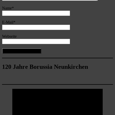
Name
*
E-Mail
*
Webseite
120 Jahre Borussia Neunkirchen