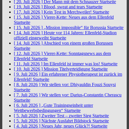
[ 20. Juli 2026 ]
Der Mann mit dem Schnauzer
Startseite
[ 19. Juli 2026 ]
Blood, sweat and tears
Startseite
[ 17. Juli 2026 ]
Kein Test in Merchweiler!
Startseite
[ 15. Juli 2026 ]
Vierer-Kette: Neues aus dem Ellenfeld
Startseite
[ 15. Juli 2026 ]
„Mission impossible“ für Borussia
Startseite
[ 14. Juli 2026 ]
Heute vor 114 Jahren: Ellenfeld-Stadion
offiziell eingeweiht
Startseite
[ 14. Juli 2026 ]
Abschied von einem großen Borussen
Startseite
[ 12. Juli 2026 ]
Vierer-Kette: Sonntagsnews aus dem
Ellenfeld
Startseite
[ 11. Juli 2026 ]
Im Ellenfeld ist immer was los!
Startseite
[ 10. Juli 2026 ]
Mission Titelverteidigung
Startseite
[ 9. Juli 2026 ]
Ein erfahrener Physiotherapeut ist zurück im
Ellenfeld!
Startseite
[ 8. Juli 2026 ]
Wir stellen vor: Dhiyauldin Fouzi Souysi
Startseite
[ 7. Juli 2026 ]
Wir stellen vor: Darius-Constantin Cherascu
Startseite
[ 6. Juli 2026 ]
„Gute Trainingseinheit unter
Wettbewerbsbedingungen“
Startseite
[ 5. Juli 2026 ]
Zweiter Test – zweiter Sieg
Startseite
[ 5. Juli 2026 ]
Nächste Ausfahrt Bildstock
Startseite
[ 4. Juli 2026 ]
Neues Jahr, neues Glück?!
Startseite