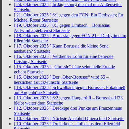
[ 24. Oktober 2025 ]
In Jägersburg diesmal nur Außenseiter
Startseite
[ 21. Oktober 2025 ]
6:1 gegen den FCN: Ein Derbysieg für
Michael Rosar
Startseite
[ 19. Oktober 2025 ]
0:1 gegen Limbach – Borussias
Aufwind abgebremst
Startseite
[ 18. Oktober 2025 ]
Borussia gegen FCN 21 – Derbytime im
Ellenfeld
Startseite
[ 17. Oktober 2025 ]
Kann Borussia die kleine Serie
ausbauen?
Startseite
[ 16. Oktober 2025 ]
Verdienter Lohn für eine beherzte
Leistung
Startseite
[ 15. Oktober 2025 ]
„Chrissie“ hätte seine helle Freude
gehabt
Startseite
[ 15. Oktober 2025 ]
Der „Ober-Borusse“ wird 55 –
herzlichen Glückwunsch!
Startseite
[ 14. Oktober 2025 ]
Schwalbach gegen Borussia: Pokalduell
auf Augenhöhe
Startseite
[ 13. Oktober 2025 ]
6:2 gegen Hangard II – Borussias U23
bleibt weiter dran
Startseite
[ 12. Oktober 2025 ]
Dreckige drei Punkte am Franzenhaus
Startseite
[ 10. Oktober 2025 ]
Nächste Ausfahrt Quierschied
Startseite
[ 10. Oktober 2025 ]
Dreierkette – Infos aus dem Ellenfeld
Startseite