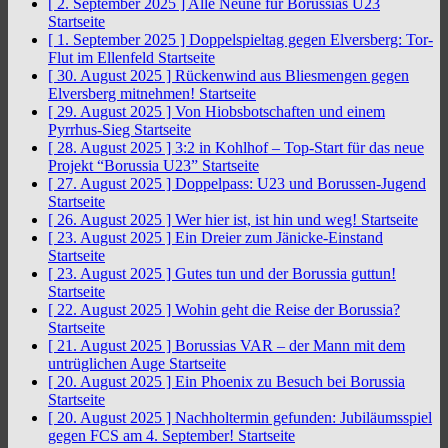
[ 2. September 2025 ]
Alle Neune für Borussias U23
Startseite
[ 1. September 2025 ]
Doppelspieltag gegen Elversberg: Tor-
Flut im Ellenfeld
Startseite
[ 30. August 2025 ]
Rückenwind aus Bliesmengen gegen
Elversberg mitnehmen!
Startseite
[ 29. August 2025 ]
Von Hiobsbotschaften und einem
Pyrrhus-Sieg
Startseite
[ 28. August 2025 ]
3:2 in Kohlhof – Top-Start für das neue
Projekt “Borussia U23”
Startseite
[ 27. August 2025 ]
Doppelpass: U23 und Borussen-Jugend
Startseite
[ 26. August 2025 ]
Wer hier ist, ist hin und weg!
Startseite
[ 23. August 2025 ]
Ein Dreier zum Jänicke-Einstand
Startseite
[ 23. August 2025 ]
Gutes tun und der Borussia guttun!
Startseite
[ 22. August 2025 ]
Wohin geht die Reise der Borussia?
Startseite
[ 21. August 2025 ]
Borussias VAR – der Mann mit dem
untrüglichen Auge
Startseite
[ 20. August 2025 ]
Ein Phoenix zu Besuch bei Borussia
Startseite
[ 20. August 2025 ]
Nachholtermin gefunden: Jubiläumsspiel
gegen FCS am 4. September!
Startseite