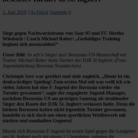
2. Juni 2019
Jo Frisch
Startseite
0
Siege gegen Nachwuchsteams von Saar 05 und FC Hertha
Wiesbach / Coach Michael Raber: „Geduldiges Training
beginnt sich auszuzahlen!“
Unser Bild:
So seh´n Sieger aus! Borussias U9-Mannschaft mit
Trainer Michael Raber beim Turnier der DJK St Ingbert. (Foto:
Jugendabteilung Borussia Neunkirchen)
Christoph Serr war gerührt und stolz zugleich. „Heute ist ein
denkwürdiger Spieltag! Zum ersten Mal seit was weiß ich wie
vielen Jahren hat eine F-Jugend der Borussia wieder ein
Turnier gewonnen“, sagte der engagierte Jugend-Manager,
nachdem Borussias U9 am gestrigen Samstag als strahlender
Sieger den Rasen der DJK St. Ingbert verlassen hatte. Denn die
kleinen Borussen hatten nicht irgendein Turnier gewonnen,
handelte es sich doch um einen sportlichen Wettbewerb mit
starken und namhaften Gegnern!
Musste sich Borussias F-Jugend im ersten Spiel gegen die Gastgeber
aus St. Ingbert noch mit einem 1:1 begnügen, nahmen die