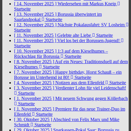
[ 14. November 2025 ]
Wiedersehen mit Markus Kneip
Startseite
[ 13. November 2025 ]
Borussia überwintert im
Saarlandpokal
Startseite
[ 12. November 2025 ]
Nächste Pokalausfahrt: SV Losheim
Startseite
[ 11. November 2025 ]
Gelebte alte Liebe
Startseite
[ 11. November 2025 ]
Viel los bei der Borussen-Jugend!
Startseite
[ 10. November 2025 ]
1:3 auf dem Kieselhumes –
Rückschlag für Borussia
Startseite
[ 8. November 2025 ]
Auf ein Neues: Traditionsduell auf dem
Kieselhumes
Startseite
[ 7. November 2025 ]
Happy birthday, Horst Schauß – ein
Borusse im Unterhemd ist 80!
Startseite
[ 4. November 2025 ]
Notizen aus dem Ellenfeld
Startseite
[ 3. November 2025 ]
Verdienter Lohn für viel Leidenschaft!
Startseite
[ 1. November 2025 ]
Mit neuem Schwung gegen Köllerbach
Startseite
[ 1. November 2025 ]
Premiere für das neue Trainer-Duo im
Ellenfeld
Startseite
[ 30. Oktober 2025 ]
Abschied von Felix Marx und Mike
Schmidt
Startseite
[ 29. Oktober 2025 ]
Sparkassen-Pokal Saar: Borussia zu