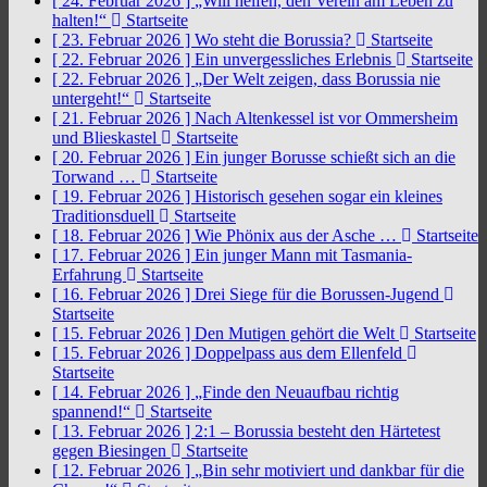
[ 24. Februar 2026 ]
„Will helfen, den Verein am Leben zu
halten!“
Startseite
[ 23. Februar 2026 ]
Wo steht die Borussia?
Startseite
[ 22. Februar 2026 ]
Ein unvergessliches Erlebnis
Startseite
[ 22. Februar 2026 ]
„Der Welt zeigen, dass Borussia nie
untergeht!“
Startseite
[ 21. Februar 2026 ]
Nach Altenkessel ist vor Ommersheim
und Blieskastel
Startseite
[ 20. Februar 2026 ]
Ein junger Borusse schießt sich an die
Torwand …
Startseite
[ 19. Februar 2026 ]
Historisch gesehen sogar ein kleines
Traditionsduell
Startseite
[ 18. Februar 2026 ]
Wie Phönix aus der Asche …
Startseite
[ 17. Februar 2026 ]
Ein junger Mann mit Tasmania-
Erfahrung
Startseite
[ 16. Februar 2026 ]
Drei Siege für die Borussen-Jugend
Startseite
[ 15. Februar 2026 ]
Den Mutigen gehört die Welt
Startseite
[ 15. Februar 2026 ]
Doppelpass aus dem Ellenfeld
Startseite
[ 14. Februar 2026 ]
„Finde den Neuaufbau richtig
spannend!“
Startseite
[ 13. Februar 2026 ]
2:1 – Borussia besteht den Härtetest
gegen Biesingen
Startseite
[ 12. Februar 2026 ]
„Bin sehr motiviert und dankbar für die