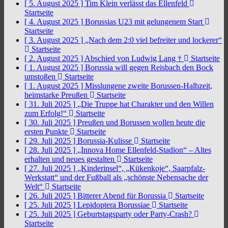
[ 5. August 2025 ]
Tim Klein verlässt das Ellenfeld
Startseite
[ 4. August 2025 ]
Borussias U23 mit gelungenem Start
Startseite
[ 3. August 2025 ]
„Nach dem 2:0 viel befreiter und lockerer“
Startseite
[ 2. August 2025 ]
Abschied von Ludwig Lang †
Startseite
[ 1. August 2025 ]
Borussia will gegen Reisbach den Bock
umstoßen
Startseite
[ 1. August 2025 ]
Misslungene zweite Borussen-Halbzeit,
heimstarke Preußen
Startseite
[ 31. Juli 2025 ]
„Die Truppe hat Charakter und den Willen
zum Erfolg!“
Startseite
[ 30. Juli 2025 ]
Preußen und Borussen wollen heute die
ersten Punkte
Startseite
[ 29. Juli 2025 ]
Borussia-Kulisse
Startseite
[ 28. Juli 2025 ]
„Innova Home Ellenfeld-Stadion“ – Altes
erhalten und neues gestalten
Startseite
[ 27. Juli 2025 ]
„Kinderinsel“, „Kükenkoje“, Saarpfalz-
Werkstatt“ und der Fußball als „schönste Nebensache der
Welt“
Startseite
[ 26. Juli 2025 ]
Bitterer Abend für Borussia
Startseite
[ 25. Juli 2025 ]
Lepidoptera Borussiae
Startseite
[ 25. Juli 2025 ]
Geburtstagsparty oder Party-Crash?
Startseite