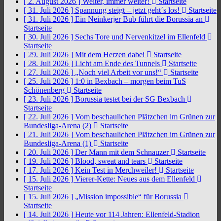
[ 2. August 2026 ]
Weiter, immer weiter!
Startseite
[ 31. Juli 2026 ]
Spannung steigt – jetzt geht´s los!
Startseite
[ 31. Juli 2026 ]
Ein Neinkerjer Bub führt die Borussia an
Startseite
[ 30. Juli 2026 ]
Sechs Tore und Nervenkitzel im Ellenfeld
Startseite
[ 29. Juli 2026 ]
Mit dem Herzen dabei
Startseite
[ 28. Juli 2026 ]
Licht am Ende des Tunnels
Startseite
[ 27. Juli 2026 ]
„Noch viel Arbeit vor uns!“
Startseite
[ 25. Juli 2026 ]
1:0 in Bexbach – morgen beim TuS
Schönenberg
Startseite
[ 23. Juli 2026 ]
Borussia testet bei der SG Bexbach
Startseite
[ 22. Juli 2026 ]
Vom beschaulichen Plätzchen im Grünen zur
Bundesliga-Arena (2)
Startseite
[ 21. Juli 2026 ]
Vom beschaulichen Plätzchen im Grünen zur
Bundesliga-Arena (1)
Startseite
[ 20. Juli 2026 ]
Der Mann mit dem Schnauzer
Startseite
[ 19. Juli 2026 ]
Blood, sweat and tears
Startseite
[ 17. Juli 2026 ]
Kein Test in Merchweiler!
Startseite
[ 15. Juli 2026 ]
Vierer-Kette: Neues aus dem Ellenfeld
Startseite
[ 15. Juli 2026 ]
„Mission impossible“ für Borussia
Startseite
[ 14. Juli 2026 ]
Heute vor 114 Jahren: Ellenfeld-Stadion