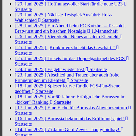
[ 29. Juni 2025 ]
Hoffnungsvoller Start für die neue U23
Startseite
[ 29. Juni 2025 ]
Nächste Testspiel-Ausfahrt: Holz-
Wahlschied
Startseite
[ 28. Juni 2025 ]
Ein Abend beim FC Kutzhof – Testspiel,
Bratwurst und ein bisschen Nostalgie
1.Mannschaft
[ 26. Juni 2025 ]
Viererkette: Neues aus dem Ellenfeld
Startseite
[ 25. Juni 2025 ]
„Konkurrenz belebt das Geschäft!“
Startseite
[ 25. Juni 2025 ]
Tickets für das Doppelgastspiel des FCS
Startseite
[ 24. Juni 2025 ]
Es geht wieder los!
Startseite
[ 23. Juni 2025 ]
Abschied und Trauer, aber auch frohe
Erinnerungen im Ellenfeld
Startseite
[ 18. Juni 2025 ]
Spieser Kurve für die FCS-Fan-Szene
geöffnet
Startseite
[ 18. Juni 2025 ]
Vor 60 Jahren: Erfolgreiche Borussen im
„kicker“-Ranking
Startseite
[ 17. Juni 2025 ]
Eine Eiche für Borussias Abwehrzentrum
Startseite
[ 16. Juni 2025 ]
Borussia bekommt das Eröffnungsspiel!
Startseite
[ 14. Juni 2025 ]
75 Jahre Gerd Zewe – happy birthay!
Startseite