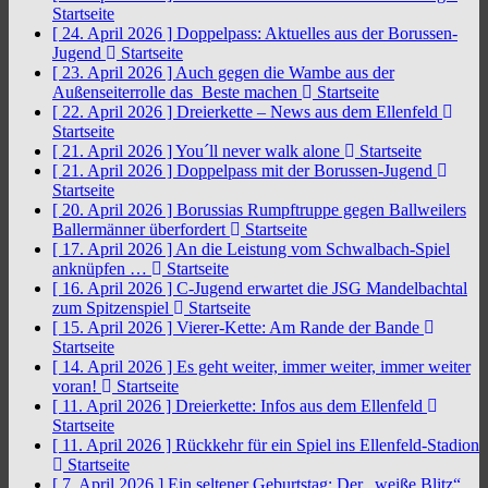
Startseite
[ 24. April 2026 ]
Doppelpass: Aktuelles aus der Borussen-
Jugend
Startseite
[ 23. April 2026 ]
Auch gegen die Wambe aus der
Außenseiterrolle das Beste machen
Startseite
[ 22. April 2026 ]
Dreierkette – News aus dem Ellenfeld
Startseite
[ 21. April 2026 ]
You´ll never walk alone
Startseite
[ 21. April 2026 ]
Doppelpass mit der Borussen-Jugend
Startseite
[ 20. April 2026 ]
Borussias Rumpftruppe gegen Ballweilers
Ballermänner überfordert
Startseite
[ 17. April 2026 ]
An die Leistung vom Schwalbach-Spiel
anknüpfen …
Startseite
[ 16. April 2026 ]
C-Jugend erwartet die JSG Mandelbachtal
zum Spitzenspiel
Startseite
[ 15. April 2026 ]
Vierer-Kette: Am Rande der Bande
Startseite
[ 14. April 2026 ]
Es geht weiter, immer weiter, immer weiter
voran!
Startseite
[ 11. April 2026 ]
Dreierkette: Infos aus dem Ellenfeld
Startseite
[ 11. April 2026 ]
Rückkehr für ein Spiel ins Ellenfeld-Stadion
Startseite
[ 7. April 2026 ]
Ein seltener Geburtstag: Der „weiße Blitz“