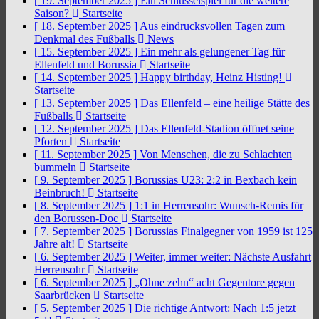
[ 19. September 2025 ]
Ein Schlüsselspiel für die weitere
Saison?
Startseite
[ 18. September 2025 ]
Aus eindrucksvollen Tagen zum
Denkmal des Fußballs
News
[ 15. September 2025 ]
Ein mehr als gelungener Tag für
Ellenfeld und Borussia
Startseite
[ 14. September 2025 ]
Happy birthday, Heinz Histing!
Startseite
[ 13. September 2025 ]
Das Ellenfeld – eine heilige Stätte des
Fußballs
Startseite
[ 12. September 2025 ]
Das Ellenfeld-Stadion öffnet seine
Pforten
Startseite
[ 11. September 2025 ]
Von Menschen, die zu Schlachten
bummeln
Startseite
[ 9. September 2025 ]
Borussias U23: 2:2 in Bexbach kein
Beinbruch!
Startseite
[ 8. September 2025 ]
1:1 in Herrensohr: Wunsch-Remis für
den Borussen-Doc
Startseite
[ 7. September 2025 ]
Borussias Finalgegner von 1959 ist 125
Jahre alt!
Startseite
[ 6. September 2025 ]
Weiter, immer weiter: Nächste Ausfahrt
Herrensohr
Startseite
[ 6. September 2025 ]
„Ohne zehn“ acht Gegentore gegen
Saarbrücken
Startseite
[ 5. September 2025 ]
Die richtige Antwort: Nach 1:5 jetzt