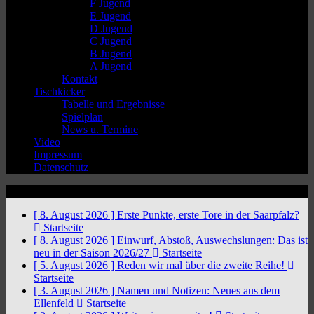
F Jugend
E Jugend
D Jugend
C Jugend
B Jugend
A Jugend
Kontakt
Tischkicker
Tabelle und Ergebnisse
Spielplan
News u. Termine
Video
Impressum
Datenschutz
News Ticker
[ 8. August 2026 ]
Erste Punkte, erste Tore in der Saarpfalz?
Startseite
[ 8. August 2026 ]
Einwurf, Abstoß, Auswechslungen: Das ist
neu in der Saison 2026/27
Startseite
[ 5. August 2026 ]
Reden wir mal über die zweite Reihe!
Startseite
[ 3. August 2026 ]
Namen und Notizen: Neues aus dem
Ellenfeld
Startseite