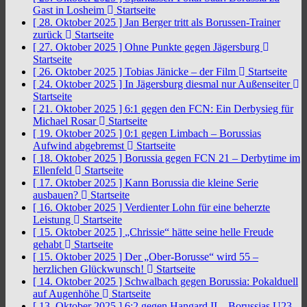
Gast in Losheim
Startseite
[ 28. Oktober 2025 ]
Jan Berger tritt als Borussen-Trainer
zurück
Startseite
[ 27. Oktober 2025 ]
Ohne Punkte gegen Jägersburg
Startseite
[ 26. Oktober 2025 ]
Tobias Jänicke – der Film
Startseite
[ 24. Oktober 2025 ]
In Jägersburg diesmal nur Außenseiter
Startseite
[ 21. Oktober 2025 ]
6:1 gegen den FCN: Ein Derbysieg für
Michael Rosar
Startseite
[ 19. Oktober 2025 ]
0:1 gegen Limbach – Borussias
Aufwind abgebremst
Startseite
[ 18. Oktober 2025 ]
Borussia gegen FCN 21 – Derbytime im
Ellenfeld
Startseite
[ 17. Oktober 2025 ]
Kann Borussia die kleine Serie
ausbauen?
Startseite
[ 16. Oktober 2025 ]
Verdienter Lohn für eine beherzte
Leistung
Startseite
[ 15. Oktober 2025 ]
„Chrissie“ hätte seine helle Freude
gehabt
Startseite
[ 15. Oktober 2025 ]
Der „Ober-Borusse“ wird 55 –
herzlichen Glückwunsch!
Startseite
[ 14. Oktober 2025 ]
Schwalbach gegen Borussia: Pokalduell
auf Augenhöhe
Startseite
[ 13. Oktober 2025 ]
6:2 gegen Hangard II – Borussias U23