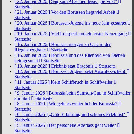
[ 22. Januar 2026 ]
Sag zum Abschied leise: „Servus!“
Startseite
[ 21. Januar 2026 ]
Vor den Borussen liegt viel Arbeit
Startseite
[ 20. Januar 2026 ]
Borussen-Jugend ins neue Jahr gestartet
Startseite
[ 19. Januar 2026 ]
Viel Lehrgeld und ein erster Neuzugang
Startseite
[ 16. Januar 2026 ]
Borussia morgen zu Gast in der
Riegelsberghalle
Startseite
[ 15. Januar 2026 ]
Borussia und das Ellenfeld von Dieben
heimgesucht
Startseite
[ 13. Januar 2026 ]
Erlebnis statt Ergebnis
Startseite
[ 12. Januar 2026 ]
Borussen-Jugend setzt Ausrufezeichen!
Startseite
[ 11. Januar 2026 ]
Kein Schiffbruch in Schiffweiler
Startseite
[ 9. Januar 2026 ]
Borussia beim Samson-Cup in Schiffweiler
am Start
Startseite
[ 8. Januar 2026 ]
Wie geht es weiter bei der Borussia?
Startseite
[ 6. Januar 2026 ]
„Gute Erfahrung und schönes Erlebnis!“
Startseite
[ 5. Januar 2026 ]
Der personelle Aderlass geht weiter
Startseite