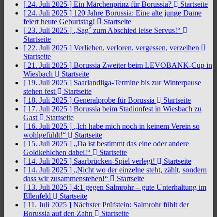
[ 24. Juli 2025 ]
Ein Märchenprinz für Borussia?
Startseite
[ 24. Juli 2025 ]
120 Jahre Borussia: Eine alte junge Dame
feiert heute Geburtstag!
Startseite
[ 23. Juli 2025 ]
„Sag´ zum Abschied leise Servus!“
Startseite
[ 22. Juli 2025 ]
Verlieben, verloren, vergessen, verzeihen
Startseite
[ 21. Juli 2025 ]
Borussia Zweiter beim LEVOBANK-Cup in
Wiesbach
Startseite
[ 19. Juli 2025 ]
Saarlandliga-Termine bis zur Winterpause
stehen fest
Startseite
[ 18. Juli 2025 ]
Generalprobe für Borussia
Startseite
[ 17. Juli 2025 ]
Borussia beim Stadionfest in Wiesbach zu
Gast
Startseite
[ 16. Juli 2025 ]
„Ich habe mich noch in keinem Verein so
wohlgefühlt!“
Startseite
[ 15. Juli 2025 ]
„Da ist bestimmt das eine oder andere
Goldkehlchen dabei!“
Startseite
[ 14. Juli 2025 ]
Saarbrücken-Spiel verlegt!
Startseite
[ 14. Juli 2025 ]
„Nicht wo der einzelne steht, zählt, sondern
dass wir zusammenstehen!“
Startseite
[ 13. Juli 2025 ]
4:1 gegen Salmrohr – gute Unterhaltung im
Ellenfeld
Startseite
[ 11. Juli 2025 ]
Nächster Prüfstein: Salmrohr fühlt der
Borussia auf den Zahn
Startseite