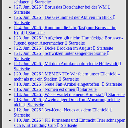
schlagen
Startseite
[ 27. Juni 2026 ]
Borussias Botschafter bei der WM
Startseite
[ 26. Juni 2026 ]
Die Gesundheit der Aktiven im Blick
Startseite
[ 24. Juni 2026 ]
Rund um die Uhr (fast) nur Borussia im
Kopf
Startseite
[ 23. Juni 2026 ]
Aufgeben gilt nicht: Hartnäckige Borussen-
Jugend gegen Auersmacher
Startseite
[ 22. Juni 2026 ]
Dicke Brocken im August
Startseite
[ 21. Juni 2026 ]
Schwitzen unter sengender Sonne
Startseite
[ 21. Juni 2026 ]
Mit dem Autokorso durch die Hüttestadt
Startseite
[ 20. Juni 2026 ]
MEMENTO: Wir feiern unser Ellenfeld –
mehr als nur ein Stadion
Startseite
[ 18. Juni 2026 ]
Neue Fan-Artikel eingetroffen!
Startseite
[ 16. Juni 2026 ]
Nomen est omen
Startseite
[ 14. Juni 2026 ]
Was erwartet die neue Borussia?
Startseite
[ 13. Juni 2026 ]
Zweimaliger Drei-Tore-Vorsprung reichte
nicht
Startseite
[ 12. Juni 2026 ]
3er-Kette: Neues aus dem Ellenfeld
Startseite
[ 10. Juni 2026 ]
FK Pirmasens und Eintracht Trier schnappen
sich Kurt-Gluding-Cup
Startseite