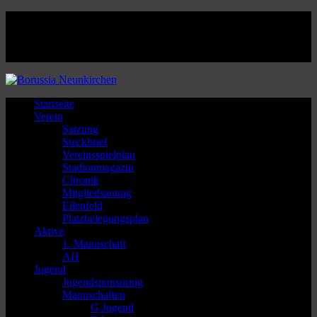
Facebook
Twitter
Instagram
Youtube
Startseite
Verein
Satzung
Steckbrief
Vereinsspielplan
Stadionmagazin
Chronik
Mitgliedsantrag
Ellenfeld
Platzbelegungsplan
Aktive
1. Mannschaft
AH
Jugend
Jugendsponsoring
Mannschaften
G Jugend