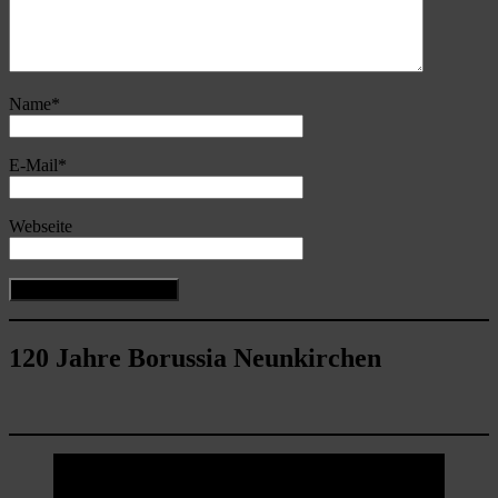
Name
*
E-Mail
*
Webseite
120 Jahre Borussia Neunkirchen