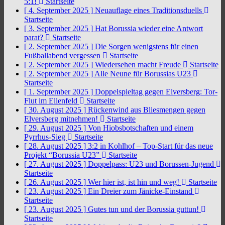
5:1!
Startseite
[ 4. September 2025 ]
Neuauflage eines Traditionsduells
Startseite
[ 3. September 2025 ]
Hat Borussia wieder eine Antwort
parat?
Startseite
[ 2. September 2025 ]
Die Sorgen wenigstens für einen
Fußballabend vergessen
Startseite
[ 2. September 2025 ]
Wiedersehen macht Freude
Startseite
[ 2. September 2025 ]
Alle Neune für Borussias U23
Startseite
[ 1. September 2025 ]
Doppelspieltag gegen Elversberg: Tor-
Flut im Ellenfeld
Startseite
[ 30. August 2025 ]
Rückenwind aus Bliesmengen gegen
Elversberg mitnehmen!
Startseite
[ 29. August 2025 ]
Von Hiobsbotschaften und einem
Pyrrhus-Sieg
Startseite
[ 28. August 2025 ]
3:2 in Kohlhof – Top-Start für das neue
Projekt “Borussia U23”
Startseite
[ 27. August 2025 ]
Doppelpass: U23 und Borussen-Jugend
Startseite
[ 26. August 2025 ]
Wer hier ist, ist hin und weg!
Startseite
[ 23. August 2025 ]
Ein Dreier zum Jänicke-Einstand
Startseite
[ 23. August 2025 ]
Gutes tun und der Borussia guttun!
Startseite