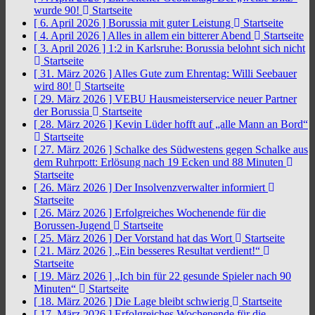
wurde 90!
Startseite
[ 6. April 2026 ]
Borussia mit guter Leistung
Startseite
[ 4. April 2026 ]
Alles in allem ein bitterer Abend
Startseite
[ 3. April 2026 ]
1:2 in Karlsruhe: Borussia belohnt sich nicht
Startseite
[ 31. März 2026 ]
Alles Gute zum Ehrentag: Willi Seebauer
wird 80!
Startseite
[ 29. März 2026 ]
VEBU Hausmeisterservice neuer Partner
der Borussia
Startseite
[ 28. März 2026 ]
Kevin Lüder hofft auf „alle Mann an Bord“
Startseite
[ 27. März 2026 ]
Schalke des Südwestens gegen Schalke aus
dem Ruhrpott: Erlösung nach 19 Ecken und 88 Minuten
Startseite
[ 26. März 2026 ]
Der Insolvenzverwalter informiert
Startseite
[ 26. März 2026 ]
Erfolgreiches Wochenende für die
Borussen-Jugend
Startseite
[ 25. März 2026 ]
Der Vorstand hat das Wort
Startseite
[ 21. März 2026 ]
„Ein besseres Resultat verdient!“
Startseite
[ 19. März 2026 ]
„Ich bin für 22 gesunde Spieler nach 90
Minuten“
Startseite
[ 18. März 2026 ]
Die Lage bleibt schwierig
Startseite
[ 17. März 2026 ]
Erfolgreiches Wochenende für die