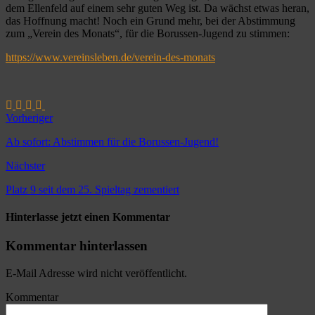
dem Ellenfeld auf einem sehr guten Weg ist. Da wächst etwas heran,
das Hoffnung macht! Noch ein Grund mehr, bei der Abstimmung
zum „Verein des Monats“, für die Borussen-Jugend zu stimmen:
https://www.vereinsleben.de/verein-des-monats
Vorheriger
Ab sofort: Abstimmen für die Borussen-Jugend!
Nächster
Platz 9 seit dem 25. Spieltag zementiert
Hinterlasse jetzt einen Kommentar
Kommentar hinterlassen
E-Mail Adresse wird nicht veröffentlicht.
Kommentar