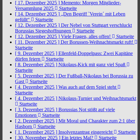
[ 17. Dezember 2025 ]
Memento: Morgen Mitglieder-
Versammlung 2025
Startseite
[ 14. Dezember 2025 ]
„Den Begriff `Verein´ mit Leben
gefüllt“
Startseite
[ 12. Dezember 2025 ]
Der Nebel von Stuttgart verschluckt
Borussias Siegeshoffnungen
Startseite
[ 12. Dezember 2025 ]
Viele Fragen, alles offen!
Startseite
[ 11. Dezember 2025 ]
Der Borussen-Weihnachtsmarkt ruft!
Startseite
[ 9. Dezember 2025 ]
Ellenfeld-Doppelpass: Zwei Kapitäne
dürfen feiern
Startseite
[ 8. Dezember 2025 ]
Nikolaus-Kick mit ganz viel Spaß
Startseite
[ 5. Dezember 2025 ]
Der Fußball-Nikolaus bei Borussia zu
Gast
Startseite
[ 4. Dezember 2025 ]
Was auch auf dem Spiel steht
Startseite
[ 4. Dezember 2025 ]
Nikolaus-Turnier und Weihnachtsmarkt
Startseite
[ 3. Dezember 2025 ]
Borussias Not stößt auf viele
Emotionen
Startseite
[ 2. Dezember 2025 ]
Mit Moral und Charakter zum 2:1 über
Hasborn
Startseite
[ 1. Dezember 2025 ]
Insolvenzantrag eingereicht
Startseite
[ 30. November 2025 ]
Ein letztes Mal?
Startseite