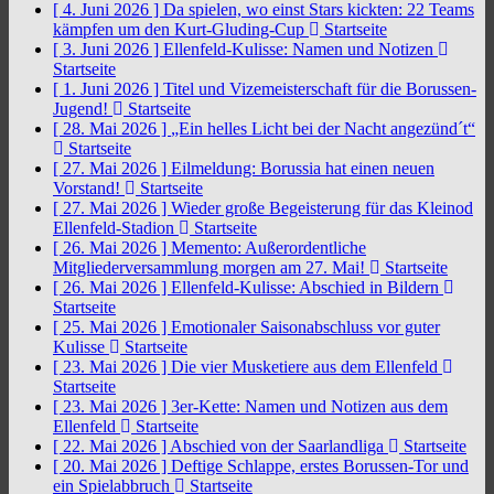
[ 4. Juni 2026 ]
Da spielen, wo einst Stars kickten: 22 Teams
kämpfen um den Kurt-Gluding-Cup
Startseite
[ 3. Juni 2026 ]
Ellenfeld-Kulisse: Namen und Notizen
Startseite
[ 1. Juni 2026 ]
Titel und Vizemeisterschaft für die Borussen-
Jugend!
Startseite
[ 28. Mai 2026 ]
„Ein helles Licht bei der Nacht angezünd´t“
Startseite
[ 27. Mai 2026 ]
Eilmeldung: Borussia hat einen neuen
Vorstand!
Startseite
[ 27. Mai 2026 ]
Wieder große Begeisterung für das Kleinod
Ellenfeld-Stadion
Startseite
[ 26. Mai 2026 ]
Memento: Außerordentliche
Mitgliederversammlung morgen am 27. Mai!
Startseite
[ 26. Mai 2026 ]
Ellenfeld-Kulisse: Abschied in Bildern
Startseite
[ 25. Mai 2026 ]
Emotionaler Saisonabschluss vor guter
Kulisse
Startseite
[ 23. Mai 2026 ]
Die vier Musketiere aus dem Ellenfeld
Startseite
[ 23. Mai 2026 ]
3er-Kette: Namen und Notizen aus dem
Ellenfeld
Startseite
[ 22. Mai 2026 ]
Abschied von der Saarlandliga
Startseite
[ 20. Mai 2026 ]
Deftige Schlappe, erstes Borussen-Tor und
ein Spielabbruch
Startseite