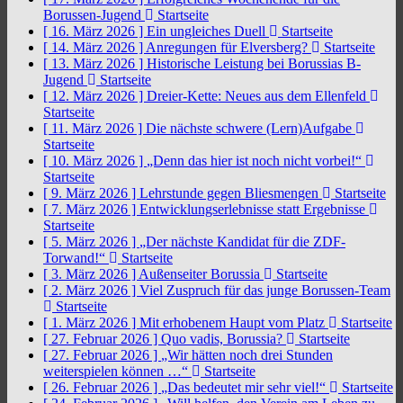
Borussen-Jugend
Startseite
[ 16. März 2026 ]
Ein ungleiches Duell
Startseite
[ 14. März 2026 ]
Anregungen für Elversberg?
Startseite
[ 13. März 2026 ]
Historische Leistung bei Borussias B-
Jugend
Startseite
[ 12. März 2026 ]
Dreier-Kette: Neues aus dem Ellenfeld
Startseite
[ 11. März 2026 ]
Die nächste schwere (Lern)Aufgabe
Startseite
[ 10. März 2026 ]
„Denn das hier ist noch nicht vorbei!“
Startseite
[ 9. März 2026 ]
Lehrstunde gegen Bliesmengen
Startseite
[ 7. März 2026 ]
Entwicklungserlebnisse statt Ergebnisse
Startseite
[ 5. März 2026 ]
„Der nächste Kandidat für die ZDF-
Torwand!“
Startseite
[ 3. März 2026 ]
Außenseiter Borussia
Startseite
[ 2. März 2026 ]
Viel Zuspruch für das junge Borussen-Team
Startseite
[ 1. März 2026 ]
Mit erhobenem Haupt vom Platz
Startseite
[ 27. Februar 2026 ]
Quo vadis, Borussia?
Startseite
[ 27. Februar 2026 ]
„Wir hätten noch drei Stunden
weiterspielen können …“
Startseite
[ 26. Februar 2026 ]
„Das bedeutet mir sehr viel!“
Startseite