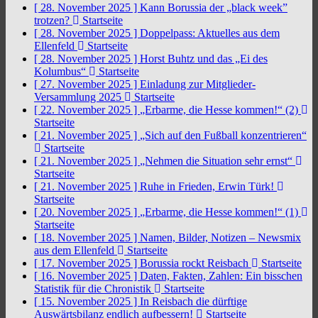
[ 28. November 2025 ]
Kann Borussia der „black week”
trotzen?
Startseite
[ 28. November 2025 ]
Doppelpass: Aktuelles aus dem
Ellenfeld
Startseite
[ 28. November 2025 ]
Horst Buhtz und das „Ei des
Kolumbus“
Startseite
[ 27. November 2025 ]
Einladung zur Mitglieder-
Versammlung 2025
Startseite
[ 22. November 2025 ]
„Erbarme, die Hesse kommen!“ (2)
Startseite
[ 21. November 2025 ]
„Sich auf den Fußball konzentrieren“
Startseite
[ 21. November 2025 ]
„Nehmen die Situation sehr ernst“
Startseite
[ 21. November 2025 ]
Ruhe in Frieden, Erwin Türk!
Startseite
[ 20. November 2025 ]
„Erbarme, die Hesse kommen!“ (1)
Startseite
[ 18. November 2025 ]
Namen, Bilder, Notizen – Newsmix
aus dem Ellenfeld
Startseite
[ 17. November 2025 ]
Borussia rockt Reisbach
Startseite
[ 16. November 2025 ]
Daten, Fakten, Zahlen: Ein bisschen
Statistik für die Chronistik
Startseite
[ 15. November 2025 ]
In Reisbach die dürftige
Auswärtsbilanz endlich aufbessern!
Startseite