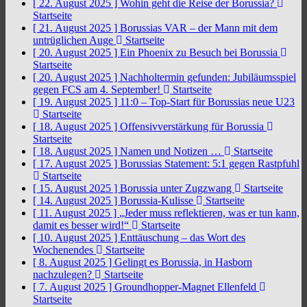
[ 22. August 2025 ]
Wohin geht die Reise der Borussia?
Startseite
[ 21. August 2025 ]
Borussias VAR – der Mann mit dem
untrüglichen Auge
Startseite
[ 20. August 2025 ]
Ein Phoenix zu Besuch bei Borussia
Startseite
[ 20. August 2025 ]
Nachholtermin gefunden: Jubiläumsspiel
gegen FCS am 4. September!
Startseite
[ 19. August 2025 ]
11:0 – Top-Start für Borussias neue U23
Startseite
[ 18. August 2025 ]
Offensivverstärkung für Borussia
Startseite
[ 18. August 2025 ]
Namen und Notizen …
Startseite
[ 17. August 2025 ]
Borussias Statement: 5:1 gegen Rastpfuhl
Startseite
[ 15. August 2025 ]
Borussia unter Zugzwang
Startseite
[ 14. August 2025 ]
Borussia-Kulisse
Startseite
[ 11. August 2025 ]
„Jeder muss reflektieren, was er tun kann,
damit es besser wird!“
Startseite
[ 10. August 2025 ]
Enttäuschung – das Wort des
Wochenendes
Startseite
[ 8. August 2025 ]
Gelingt es Borussia, in Hasborn
nachzulegen?
Startseite
[ 7. August 2025 ]
Groundhopper-Magnet Ellenfeld
Startseite