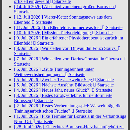
offiziell eingeweiht
Startseite
[ 14. Juli 2026 ]
Abschied von einem großen Borussen
Startseite
[ 12. Juli 2026 ]
Vierer-Kette: Sonntagsnews aus dem
Ellenfeld
Startseite
[ 11. Juli 2026 ]
Im Ellenfeld ist immer was los!
Startseite
[ 10. Juli 2026 ]
Mission Titelverteidigung
Startseite
[ 9. Juli 2026 ]
Ein erfahrener Physiotherapeut ist zurück im
Ellenfeld!
Startseite
[ 8. Juli 2026 ]
Wir stellen vor: Dhiyauldin Fouzi Souysi
Startseite
[ 7. Juli 2026 ]
Wir stellen vor: Darius-Constantin Cherascu
Startseite
[ 6. Juli 2026 ]
„Gute Trainingseinheit unter
Wettbewerbsbedingungen“
Startseite
[ 5. Juli 2026 ]
Zweiter Test – zweiter Sieg
Startseite
[ 5. Juli 2026 ]
Nächste Ausfahrt Bildstock
Startseite
[ 4. Juli 2026 ]
Neues Jahr, neues Glück?!
Startseite
[ 3. Juli 2026 ]
Erstes Erfolgserlebnis für neuformierte
Borussen
Startseite
[ 2. Juli 2026 ]
Erstes Vorbereitungsspiel: Wieweit trägt die
Trainingsarbeit schon Früchte?
Startseite
[ 1. Juli 2026 ]
Fixe Termine für Borussia in der Verbandsliga
Nord-Ost
Startseite
[ 28. Juni 2026 ]
Ein echtes Borussen-Herz hat aufgehört zu