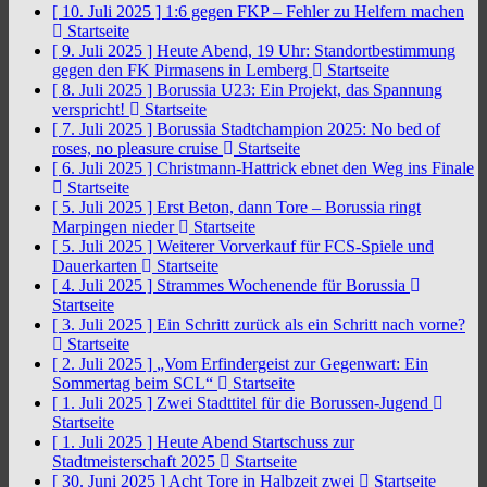
[ 10. Juli 2025 ]
1:6 gegen FKP – Fehler zu Helfern machen
Startseite
[ 9. Juli 2025 ]
Heute Abend, 19 Uhr: Standortbestimmung
gegen den FK Pirmasens in Lemberg
Startseite
[ 8. Juli 2025 ]
Borussia U23: Ein Projekt, das Spannung
verspricht!
Startseite
[ 7. Juli 2025 ]
Borussia Stadtchampion 2025: No bed of
roses, no pleasure cruise
Startseite
[ 6. Juli 2025 ]
Christmann-Hattrick ebnet den Weg ins Finale
Startseite
[ 5. Juli 2025 ]
Erst Beton, dann Tore – Borussia ringt
Marpingen nieder
Startseite
[ 5. Juli 2025 ]
Weiterer Vorverkauf für FCS-Spiele und
Dauerkarten
Startseite
[ 4. Juli 2025 ]
Strammes Wochenende für Borussia
Startseite
[ 3. Juli 2025 ]
Ein Schritt zurück als ein Schritt nach vorne?
Startseite
[ 2. Juli 2025 ]
„Vom Erfindergeist zur Gegenwart: Ein
Sommertag beim SCL“
Startseite
[ 1. Juli 2025 ]
Zwei Stadttitel für die Borussen-Jugend
Startseite
[ 1. Juli 2025 ]
Heute Abend Startschuss zur
Stadtmeisterschaft 2025
Startseite
[ 30. Juni 2025 ]
Acht Tore in Halbzeit zwei
Startseite