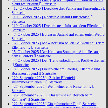
bleibt weiter dran
Startseite
[ 12. Oktober 2025 ]
Dreckige drei Punkte am Franzenhaus
Startseite
[ 10. Oktober 2025 ]
Nächste Ausfahrt Quierschied
Startseite
[ 10. Oktober 2025 ]
Dreierkette – Infos aus dem Ellenfeld
Startseite
[ 7. Oktober 2025 ]
Borussen-Jugend auf einem guten Weg
Startseite
[ 6. Oktober 2025 ]
6:2 – Borussia ballert Ballweiler aus dem
Ellenfeld …
Startseite
[ 5. Oktober 2025 ]
3er-Kette am Sonntag – Aktuelles aus
dem Ellenfeld
Startseite
[ 4. Oktober 2025 ]
Den Trend unbedingt ins Positive drehen!
Startseite
[ 3. Oktober 2025 ]
Dreierkette am Feiertag: Ellenfeld und
Borussen-Jugend
Startseite
[ 29. September 2025 ]
„Zeit im Ellenfeld
zusammenzurücken.“
Startseite
[ 27. September 2025 ]
Wenn einer eine Reise tut …
Startseite
[ 26. September 2025 ]
„Das ist wie ein Besuch beim
Zahnarzt“
Startseite
[ 22. September 2025 ]
Ein gebrauchter Tag
Startseite