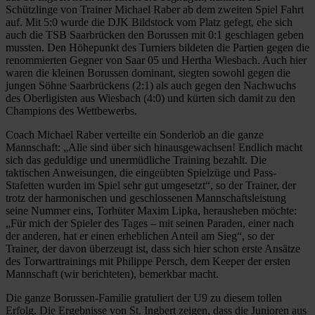
Schützlinge von Trainer Michael Raber ab dem zweiten Spiel Fahrt
auf. Mit 5:0 wurde die DJK Bildstock vom Platz gefegt, ehe sich
auch die TSB Saarbrücken den Borussen mit 0:1 geschlagen geben
mussten. Den Höhepunkt des Turniers bildeten die Partien gegen die
renommierten Gegner von Saar 05 und Hertha Wiesbach. Auch hier
waren die kleinen Borussen dominant, siegten sowohl gegen die
jungen Söhne Saarbrückens (2:1) als auch gegen den Nachwuchs
des Oberligisten aus Wiesbach (4:0) und kürten sich damit zu den
Champions des Wettbewerbs.
Coach Michael Raber verteilte ein Sonderlob an die ganze
Mannschaft: „Alle sind über sich hinausgewachsen! Endlich macht
sich das geduldige und unermüdliche Training bezahlt. Die
taktischen Anweisungen, die eingeübten Spielzüge und Pass-
Stafetten wurden im Spiel sehr gut umgesetzt“, so der Trainer, der
trotz der harmonischen und geschlossenen Mannschaftsleistung
seine Nummer eins, Torhüter Maxim Lipka, herausheben möchte:
„Für mich der Spieler des Tages – mit seinen Paraden, einer nach
der anderen, hat er einen erheblichen Anteil am Sieg“, so der
Trainer, der davon überzeugt ist, dass sich hier schon erste Ansätze
des Torwarttrainings mit Philippe Persch, dem Keeper der ersten
Mannschaft (wir berichteten), bemerkbar macht.
Die ganze Borussen-Familie gratuliert der U9 zu diesem tollen
Erfolg. Die Ergebnisse von St. Ingbert zeigen, dass die Junioren aus