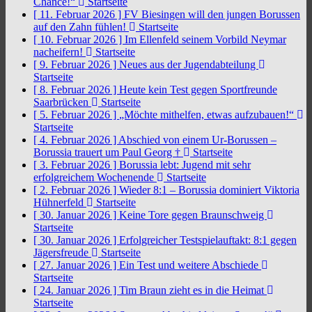
Chance!“
Startseite
[ 11. Februar 2026 ]
FV Biesingen will den jungen Borussen
auf den Zahn fühlen!
Startseite
[ 10. Februar 2026 ]
Im Ellenfeld seinem Vorbild Neymar
nacheifern!
Startseite
[ 9. Februar 2026 ]
Neues aus der Jugendabteilung
Startseite
[ 8. Februar 2026 ]
Heute kein Test gegen Sportfreunde
Saarbrücken
Startseite
[ 5. Februar 2026 ]
„Möchte mithelfen, etwas aufzubauen!“
Startseite
[ 4. Februar 2026 ]
Abschied von einem Ur-Borussen –
Borussia trauert um Paul Georg †
Startseite
[ 3. Februar 2026 ]
Borussia lebt: Jugend mit sehr
erfolgreichem Wochenende
Startseite
[ 2. Februar 2026 ]
Wieder 8:1 – Borussia dominiert Viktoria
Hühnerfeld
Startseite
[ 30. Januar 2026 ]
Keine Tore gegen Braunschweig
Startseite
[ 30. Januar 2026 ]
Erfolgreicher Testspielauftakt: 8:1 gegen
Jägersfreude
Startseite
[ 27. Januar 2026 ]
Ein Test und weitere Abschiede
Startseite
[ 24. Januar 2026 ]
Tim Braun zieht es in die Heimat
Startseite