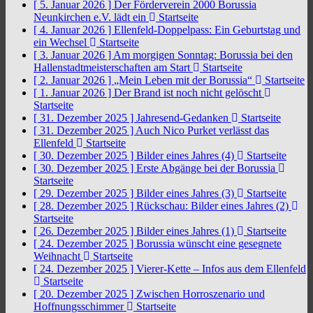
[ 5. Januar 2026 ]
Der Förderverein 2000 Borussia
Neunkirchen e.V. lädt ein
Startseite
[ 4. Januar 2026 ]
Ellenfeld-Doppelpass: Ein Geburtstag und
ein Wechsel
Startseite
[ 3. Januar 2026 ]
Am morgigen Sonntag: Borussia bei den
Hallenstadtmeisterschaften am Start
Startseite
[ 2. Januar 2026 ]
„Mein Leben mit der Borussia“
Startseite
[ 1. Januar 2026 ]
Der Brand ist noch nicht gelöscht
Startseite
[ 31. Dezember 2025 ]
Jahresend-Gedanken
Startseite
[ 31. Dezember 2025 ]
Auch Nico Purket verlässt das
Ellenfeld
Startseite
[ 30. Dezember 2025 ]
Bilder eines Jahres (4)
Startseite
[ 30. Dezember 2025 ]
Erste Abgänge bei der Borussia
Startseite
[ 29. Dezember 2025 ]
Bilder eines Jahres (3)
Startseite
[ 28. Dezember 2025 ]
Rückschau: Bilder eines Jahres (2)
Startseite
[ 26. Dezember 2025 ]
Bilder eines Jahres (1)
Startseite
[ 24. Dezember 2025 ]
Borussia wünscht eine gesegnete
Weihnacht
Startseite
[ 24. Dezember 2025 ]
Vierer-Kette – Infos aus dem Ellenfeld
Startseite
[ 20. Dezember 2025 ]
Zwischen Horroszenario und
Hoffnungsschimmer
Startseite