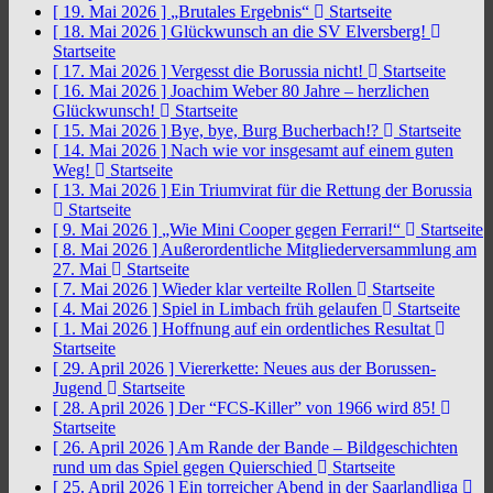
[ 19. Mai 2026 ]
„Brutales Ergebnis“
Startseite
[ 18. Mai 2026 ]
Glückwunsch an die SV Elversberg!
Startseite
[ 17. Mai 2026 ]
Vergesst die Borussia nicht!
Startseite
[ 16. Mai 2026 ]
Joachim Weber 80 Jahre – herzlichen
Glückwunsch!
Startseite
[ 15. Mai 2026 ]
Bye, bye, Burg Bucherbach!?
Startseite
[ 14. Mai 2026 ]
Nach wie vor insgesamt auf einem guten
Weg!
Startseite
[ 13. Mai 2026 ]
Ein Triumvirat für die Rettung der Borussia
Startseite
[ 9. Mai 2026 ]
„Wie Mini Cooper gegen Ferrari!“
Startseite
[ 8. Mai 2026 ]
Außerordentliche Mitgliederversammlung am
27. Mai
Startseite
[ 7. Mai 2026 ]
Wieder klar verteilte Rollen
Startseite
[ 4. Mai 2026 ]
Spiel in Limbach früh gelaufen
Startseite
[ 1. Mai 2026 ]
Hoffnung auf ein ordentliches Resultat
Startseite
[ 29. April 2026 ]
Viererkette: Neues aus der Borussen-
Jugend
Startseite
[ 28. April 2026 ]
Der “FCS-Killer” von 1966 wird 85!
Startseite
[ 26. April 2026 ]
Am Rande der Bande – Bildgeschichten
rund um das Spiel gegen Quierschied
Startseite
[ 25. April 2026 ]
Ein torreicher Abend in der Saarlandliga