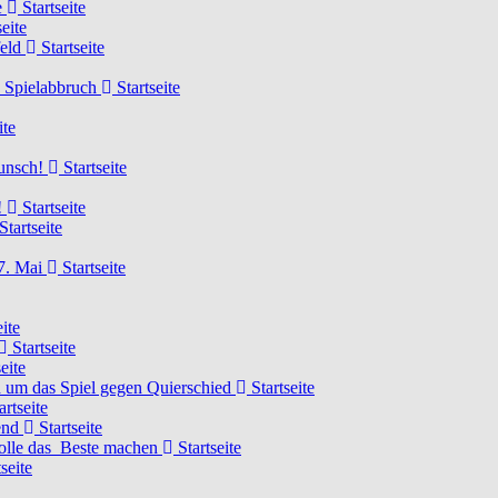
e
Startseite
eite
feld
Startseite
n Spielabbruch
Startseite
ite
wunsch!
Startseite
!
Startseite
Startseite
7. Mai
Startseite
ite
Startseite
eite
 um das Spiel gegen Quierschied
Startseite
artseite
gend
Startseite
olle das Beste machen
Startseite
seite