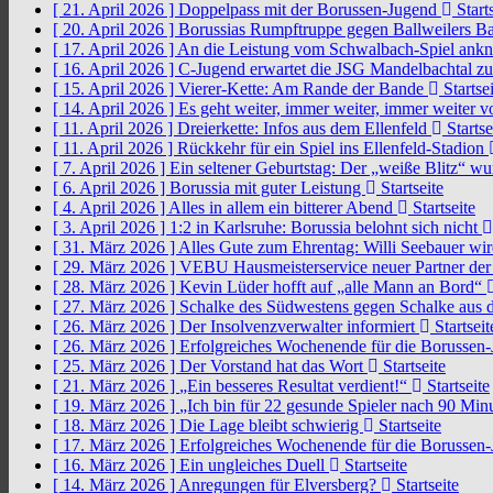
[ 21. April 2026 ]
Doppelpass mit der Borussen-Jugend
Starts
[ 20. April 2026 ]
Borussias Rumpftruppe gegen Ballweilers Ba
[ 17. April 2026 ]
An die Leistung vom Schwalbach-Spiel an
[ 16. April 2026 ]
C-Jugend erwartet die JSG Mandelbachtal z
[ 15. April 2026 ]
Vierer-Kette: Am Rande der Bande
Startsei
[ 14. April 2026 ]
Es geht weiter, immer weiter, immer weiter 
[ 11. April 2026 ]
Dreierkette: Infos aus dem Ellenfeld
Startse
[ 11. April 2026 ]
Rückkehr für ein Spiel ins Ellenfeld-Stadion
[ 7. April 2026 ]
Ein seltener Geburtstag: Der „weiße Blitz“ w
[ 6. April 2026 ]
Borussia mit guter Leistung
Startseite
[ 4. April 2026 ]
Alles in allem ein bitterer Abend
Startseite
[ 3. April 2026 ]
1:2 in Karlsruhe: Borussia belohnt sich nicht
[ 31. März 2026 ]
Alles Gute zum Ehrentag: Willi Seebauer wi
[ 29. März 2026 ]
VEBU Hausmeisterservice neuer Partner der
[ 28. März 2026 ]
Kevin Lüder hofft auf „alle Mann an Bord“
[ 27. März 2026 ]
Schalke des Südwestens gegen Schalke aus 
[ 26. März 2026 ]
Der Insolvenzverwalter informiert
Startseit
[ 26. März 2026 ]
Erfolgreiches Wochenende für die Borussen
[ 25. März 2026 ]
Der Vorstand hat das Wort
Startseite
[ 21. März 2026 ]
„Ein besseres Resultat verdient!“
Startseite
[ 19. März 2026 ]
„Ich bin für 22 gesunde Spieler nach 90 Mi
[ 18. März 2026 ]
Die Lage bleibt schwierig
Startseite
[ 17. März 2026 ]
Erfolgreiches Wochenende für die Borussen
[ 16. März 2026 ]
Ein ungleiches Duell
Startseite
[ 14. März 2026 ]
Anregungen für Elversberg?
Startseite