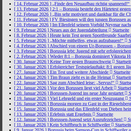
[ 14. Februar 2026 ]
„Finde den Neuaufbau richtig spannend!“
[ 13. Februar 2026 ]
2:1 – Borussia besteht den Härtetest gege
[ 12. Februar 2026 ]
„Bin sehr motiviert und dankbar für die 
[ 11. Februar 2026 ]
FV Biesingen will den jungen Borussen a
[ 10. Februar 2026 ]
Im Ellenfeld seinem Vorbild Neymar nach
[ 9. Februar 2026 ]
Neues aus der Jugendabteilung
Startseite
[ 8. Februar 2026 ]
Heute kein Test gegen Sportfreunde Saarb
[ 5. Februar 2026 ]
„Möchte mithelfen, etwas aufzubauen!“
S
[ 4. Februar 2026 ]
Abschied von einem Ur-Borussen – Borussi
[ 3. Februar 2026 ]
Borussia lebt: Jugend mit sehr erfolgreic
[ 2. Februar 2026 ]
Wieder 8:1 – Borussia dominiert Viktoria 
[ 30. Januar 2026 ]
Keine Tore gegen Braunschweig
Startseit
[ 30. Januar 2026 ]
Erfolgreicher Testspielauftakt: 8:1 gegen J
[ 27. Januar 2026 ]
Ein Test und weitere Abschiede
Startseite
[ 24. Januar 2026 ]
Tim Braun zieht es in die Heimat
Startseit
[ 22. Januar 2026 ]
Sag zum Abschied leise: „Servus!“
Startse
[ 21. Januar 2026 ]
Vor den Borussen liegt viel Arbeit
Startsei
[ 20. Januar 2026 ]
Borussen-Jugend ins neue Jahr gestartet
S
[ 19. Januar 2026 ]
Viel Lehrgeld und ein erster Neuzugang
S
[ 16. Januar 2026 ]
Borussia morgen zu Gast in der Riegelsber
[ 15. Januar 2026 ]
Borussia und das Ellenfeld von Dieben he
[ 13. Januar 2026 ]
Erlebnis statt Ergebnis
Startseite
[ 12. Januar 2026 ]
Borussen-Jugend setzt Ausrufezeichen!
St
[ 11. Januar 2026 ]
Kein Schiffbruch in Schiffweiler
Startseit
[ 9. Januar 2026 ]
Borussia beim Samson-Cup in Schiffweiler 