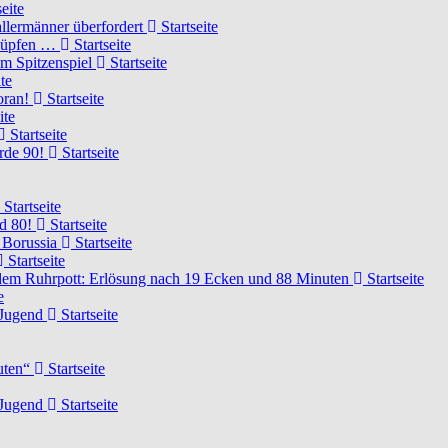
eite
llermänner überfordert
Startseite
knüpfen …
Startseite
um Spitzenspiel
Startseite
te
voran!
Startseite
ite
Startseite
urde 90!
Startseite
Startseite
rd 80!
Startseite
 Borussia
Startseite
Startseite
dem Ruhrpott: Erlösung nach 19 Ecken und 88 Minuten
Startseite
e
-Jugend
Startseite
nuten“
Startseite
-Jugend
Startseite