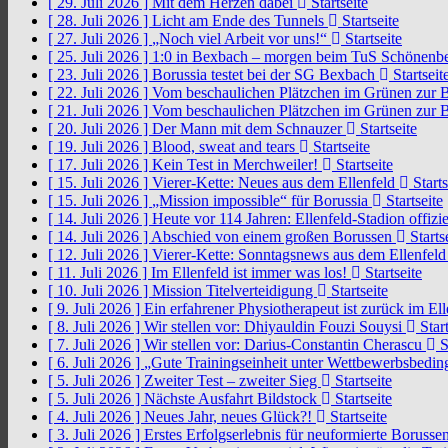
[ 29. Juli 2026 ]
Mit dem Herzen dabei
Startseite
[ 28. Juli 2026 ]
Licht am Ende des Tunnels
Startseite
[ 27. Juli 2026 ]
„Noch viel Arbeit vor uns!“
Startseite
[ 25. Juli 2026 ]
1:0 in Bexbach – morgen beim TuS Schönenb
[ 23. Juli 2026 ]
Borussia testet bei der SG Bexbach
Startseit
[ 22. Juli 2026 ]
Vom beschaulichen Plätzchen im Grünen zur 
[ 21. Juli 2026 ]
Vom beschaulichen Plätzchen im Grünen zur 
[ 20. Juli 2026 ]
Der Mann mit dem Schnauzer
Startseite
[ 19. Juli 2026 ]
Blood, sweat and tears
Startseite
[ 17. Juli 2026 ]
Kein Test in Merchweiler!
Startseite
[ 15. Juli 2026 ]
Vierer-Kette: Neues aus dem Ellenfeld
Starts
[ 15. Juli 2026 ]
„Mission impossible“ für Borussia
Startseite
[ 14. Juli 2026 ]
Heute vor 114 Jahren: Ellenfeld-Stadion offizi
[ 14. Juli 2026 ]
Abschied von einem großen Borussen
Starts
[ 12. Juli 2026 ]
Vierer-Kette: Sonntagsnews aus dem Ellenfel
[ 11. Juli 2026 ]
Im Ellenfeld ist immer was los!
Startseite
[ 10. Juli 2026 ]
Mission Titelverteidigung
Startseite
[ 9. Juli 2026 ]
Ein erfahrener Physiotherapeut ist zurück im El
[ 8. Juli 2026 ]
Wir stellen vor: Dhiyauldin Fouzi Souysi
Start
[ 7. Juli 2026 ]
Wir stellen vor: Darius-Constantin Cherascu
S
[ 6. Juli 2026 ]
„Gute Trainingseinheit unter Wettbewerbsbedi
[ 5. Juli 2026 ]
Zweiter Test – zweiter Sieg
Startseite
[ 5. Juli 2026 ]
Nächste Ausfahrt Bildstock
Startseite
[ 4. Juli 2026 ]
Neues Jahr, neues Glück?!
Startseite
[ 3. Juli 2026 ]
Erstes Erfolgserlebnis für neuformierte Borusse