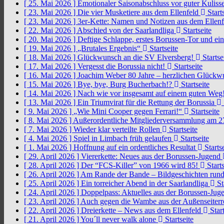
[ 25. Mai 2026 ]
Emotionaler Saisonabschluss vor guter Kuliss
[ 23. Mai 2026 ]
Die vier Musketiere aus dem Ellenfeld
Starts
[ 23. Mai 2026 ]
3er-Kette: Namen und Notizen aus dem Ellen
[ 22. Mai 2026 ]
Abschied von der Saarlandliga
Startseite
[ 20. Mai 2026 ]
Deftige Schlappe, erstes Borussen-Tor und ei
[ 19. Mai 2026 ]
„Brutales Ergebnis“
Startseite
[ 18. Mai 2026 ]
Glückwunsch an die SV Elversberg!
Startse
[ 17. Mai 2026 ]
Vergesst die Borussia nicht!
Startseite
[ 16. Mai 2026 ]
Joachim Weber 80 Jahre – herzlichen Glück
[ 15. Mai 2026 ]
Bye, bye, Burg Bucherbach!?
Startseite
[ 14. Mai 2026 ]
Nach wie vor insgesamt auf einem guten Weg
[ 13. Mai 2026 ]
Ein Triumvirat für die Rettung der Borussia
[ 9. Mai 2026 ]
„Wie Mini Cooper gegen Ferrari!“
Startseite
[ 8. Mai 2026 ]
Außerordentliche Mitgliederversammlung am 2
[ 7. Mai 2026 ]
Wieder klar verteilte Rollen
Startseite
[ 4. Mai 2026 ]
Spiel in Limbach früh gelaufen
Startseite
[ 1. Mai 2026 ]
Hoffnung auf ein ordentliches Resultat
Startse
[ 29. April 2026 ]
Viererkette: Neues aus der Borussen-Jugend
[ 28. April 2026 ]
Der “FCS-Killer” von 1966 wird 85!
Starts
[ 26. April 2026 ]
Am Rande der Bande – Bildgeschichten rund
[ 25. April 2026 ]
Ein torreicher Abend in der Saarlandliga
St
[ 24. April 2026 ]
Doppelpass: Aktuelles aus der Borussen-Ju
[ 23. April 2026 ]
Auch gegen die Wambe aus der Außenseiterr
[ 22. April 2026 ]
Dreierkette – News aus dem Ellenfeld
Start
[ 21. April 2026 ]
You´ll never walk alone
Startseite