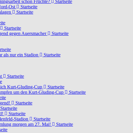
ainingsarbeit schon Früchte?
Startseite
 Nord-Ost
Startseite
chlagen
Startseite
ite
Startseite
Jugend gegen Auersmacher
Startseite
rtseite
 als nur ein Stadion
Startseite
ht
Startseite
te
 sich Kurt-Gluding-Cup
Startseite
 kämpfen um den Kurt-Gluding-Cup
Startseite
eite
ugend!
Startseite
Startseite
nd!
Startseite
lenfeld-Stadion
Startseite
mmlung morgen am 27. Mai!
Startseite
seite