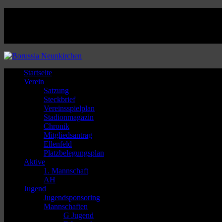
Facebook
Twitter
Instagram
Youtube
Startseite
Verein
Satzung
Steckbrief
Vereinsspielplan
Stadionmagazin
Chronik
Mitgliedsantrag
Ellenfeld
Platzbelegungsplan
Aktive
1. Mannschaft
AH
Jugend
Jugendsponsoring
Mannschaften
G Jugend