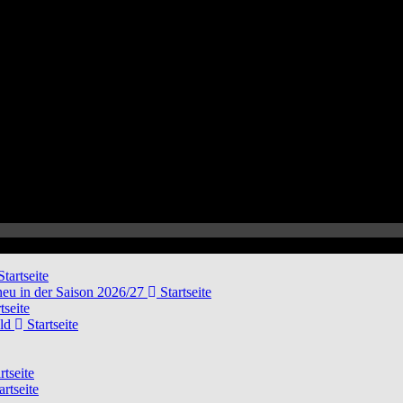
tartseite
neu in der Saison 2026/27
Startseite
tseite
eld
Startseite
rtseite
artseite