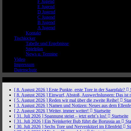
F Jugend
E Jugend
D Jugend
C Jugend
B Jugend
A Jugend
Kontakt
Tischkicker
Tabelle und Ergebnisse
Spielplan
News u. Termine
Video
Impressum
Datenschutz
News Ticker
[ 8. August 2026 ]
Erste Punkte, erste Tore in der Saarpfalz?
S
[ 8. August 2026 ]
Einwurf, Abstoß, Auswechslungen: Das ist 
[ 5. August 2026 ]
Reden wir mal über die zweite Reihe!
Star
[ 3. August 2026 ]
Namen und Notizen: Neues aus dem Ellenf
[ 2. August 2026 ]
Weiter, immer weiter!
Startseite
[ 31. Juli 2026 ]
Spannung steigt – jetzt geht´s los!
Startseite
[ 31. Juli 2026 ]
Ein Neinkerjer Bub führt die Borussia an
Sta
[ 30. Juli 2026 ]
Sechs Tore und Nervenkitzel im Ellenfeld
St