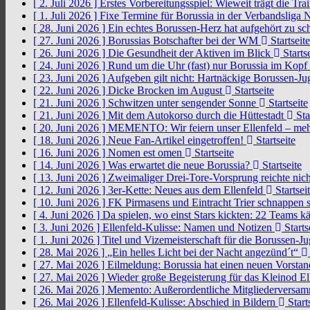
[ 2. Juli 2026 ]
Erstes Vorbereitungsspiel: Wieweit trägt die Tr
[ 1. Juli 2026 ]
Fixe Termine für Borussia in der Verbandsliga
[ 28. Juni 2026 ]
Ein echtes Borussen-Herz hat aufgehört zu s
[ 27. Juni 2026 ]
Borussias Botschafter bei der WM
Startseite
[ 26. Juni 2026 ]
Die Gesundheit der Aktiven im Blick
Startse
[ 24. Juni 2026 ]
Rund um die Uhr (fast) nur Borussia im Kopf
[ 23. Juni 2026 ]
Aufgeben gilt nicht: Hartnäckige Borussen-
[ 22. Juni 2026 ]
Dicke Brocken im August
Startseite
[ 21. Juni 2026 ]
Schwitzen unter sengender Sonne
Startseite
[ 21. Juni 2026 ]
Mit dem Autokorso durch die Hüttestadt
Sta
[ 20. Juni 2026 ]
MEMENTO: Wir feiern unser Ellenfeld – mehr
[ 18. Juni 2026 ]
Neue Fan-Artikel eingetroffen!
Startseite
[ 16. Juni 2026 ]
Nomen est omen
Startseite
[ 14. Juni 2026 ]
Was erwartet die neue Borussia?
Startseite
[ 13. Juni 2026 ]
Zweimaliger Drei-Tore-Vorsprung reichte nic
[ 12. Juni 2026 ]
3er-Kette: Neues aus dem Ellenfeld
Startsei
[ 10. Juni 2026 ]
FK Pirmasens und Eintracht Trier schnappen
[ 4. Juni 2026 ]
Da spielen, wo einst Stars kickten: 22 Teams
[ 3. Juni 2026 ]
Ellenfeld-Kulisse: Namen und Notizen
Starts
[ 1. Juni 2026 ]
Titel und Vizemeisterschaft für die Borussen-J
[ 28. Mai 2026 ]
„Ein helles Licht bei der Nacht angezünd´t“
[ 27. Mai 2026 ]
Eilmeldung: Borussia hat einen neuen Vorsta
[ 27. Mai 2026 ]
Wieder große Begeisterung für das Kleinod El
[ 26. Mai 2026 ]
Memento: Außerordentliche Mitgliederversa
[ 26. Mai 2026 ]
Ellenfeld-Kulisse: Abschied in Bildern
Start