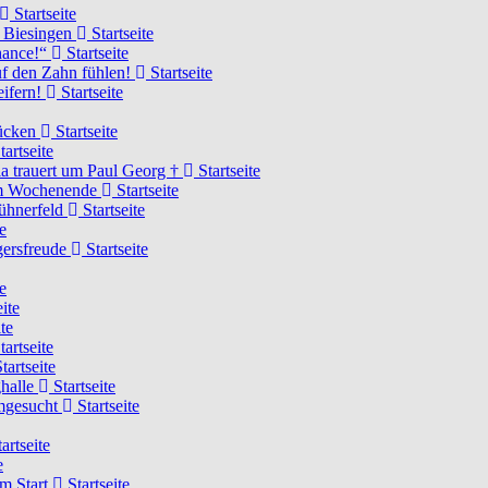
Startseite
n Biesingen
Startseite
Chance!“
Startseite
uf den Zahn fühlen!
Startseite
eifern!
Startseite
rücken
Startseite
tartseite
a trauert um Paul Georg †
Startseite
hem Wochenende
Startseite
Hühnerfeld
Startseite
e
ägersfreude
Startseite
e
ite
te
tartseite
tartseite
ghalle
Startseite
imgesucht
Startseite
artseite
e
am Start
Startseite