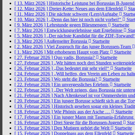
[ 13. März 2026 ]
Historische Leistung bei Borussias B-Jugen
[ 12. März 2026 ]
Dreier-Kette: Neues aus dem Ellenfeld
Star
[ 11. März 2026 ]
Die nächste schwere (Lern)Aufgabe
Startse
[ 10. März 2026 ]
„Denn das hier ist noch nicht vorbei!“
Start
[ 9. März 2026 ]
Lehrstunde gegen Bliesmengen
Startseite
[ 7. März 2026 ]
Entwicklungserlebnisse statt Ergebnisse
Star
[ 5. März 2026 ]
„Der nächste Kandidat für die ZDF-Torwand
[ 3. März 2026 ]
Außenseiter Borussia
Startseite
[ 2. März 2026 ]
Viel Zuspruch für das junge Borussen-Team
[ 1. März 2026 ]
Mit erhobenem Haupt vom Platz
Startseite
[ 27. Februar 2026 ]
Quo vadis, Borussia?
Startseite
[ 27. Februar 2026 ]
„Wir hätten noch drei Stunden weiterspi
[ 26. Februar 2026 ]
„Das bedeutet mir sehr viel!“
Startseite
[ 24. Februar 2026 ]
„Will helfen, den Verein am Leben zu hal
[ 23. Februar 2026 ]
Wo steht die Borussia?
Startseite
[ 22. Februar 2026 ]
Ein unvergessliches Erlebnis
Startseite
[ 22. Februar 2026 ]
„Der Welt zeigen, dass Borussia nie unter
[ 21. Februar 2026 ]
Nach Altenkessel ist vor Ommersheim und
[ 20. Februar 2026 ]
Ein junger Borusse schießt sich an die 
[ 19. Februar 2026 ]
Historisch gesehen sogar ein kleines Tradi
[ 18. Februar 2026 ]
Wie Phönix aus der Asche …
Startseite
[ 17. Februar 2026 ]
Ein junger Mann mit Tasmania-Erfahrung
[ 16. Februar 2026 ]
Drei Siege für die Borussen-Jugend
Star
[ 15. Februar 2026 ]
Den Mutigen gehört die Welt
Startseite
[ 15. Februar 2026 ]
Doppelpass aus dem Ellenfeld
Startseite