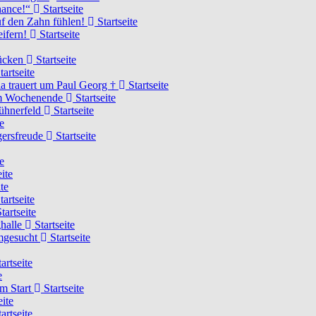
Chance!“
Startseite
uf den Zahn fühlen!
Startseite
eifern!
Startseite
rücken
Startseite
tartseite
a trauert um Paul Georg †
Startseite
hem Wochenende
Startseite
Hühnerfeld
Startseite
e
ägersfreude
Startseite
e
ite
te
tartseite
tartseite
ghalle
Startseite
imgesucht
Startseite
artseite
e
am Start
Startseite
eite
artseite