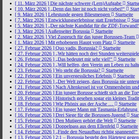
[ 11. März 2026 ]
Die nächste schwere (Lern)Aufgabe
Startse
[ 10. März 2026 ]
„Denn das hier ist noch nicht vorbei!“
Start
[ 9. März 2026 ]
Lehrstunde gegen Bliesmengen
Startseite
[ 7. März 2026 ]
Entwicklungserlebnisse statt Ergebnisse
Star
[ 5. März 2026 ]
„Der nächste Kandidat für die ZDF-Torwand
[ 3. März 2026 ]
Außenseiter Borussia
Startseite
[ 2. März 2026 ]
Viel Zuspruch für das junge Borussen-Team
[ 1. März 2026 ]
Mit erhobenem Haupt vom Platz
Startseite
[ 27. Februar 2026 ]
Quo vadis, Borussia?
Startseite
[ 27. Februar 2026 ]
„Wir hätten noch drei Stunden weiterspi
[ 26. Februar 2026 ]
„Das bedeutet mir sehr viel!“
Startseite
[ 24. Februar 2026 ]
„Will helfen, den Verein am Leben zu hal
[ 23. Februar 2026 ]
Wo steht die Borussia?
Startseite
[ 22. Februar 2026 ]
Ein unvergessliches Erlebnis
Startseite
[ 22. Februar 2026 ]
„Der Welt zeigen, dass Borussia nie unter
[ 21. Februar 2026 ]
Nach Altenkessel ist vor Ommersheim und
[ 20. Februar 2026 ]
Ein junger Borusse schießt sich an die 
[ 19. Februar 2026 ]
Historisch gesehen sogar ein kleines Tradi
[ 18. Februar 2026 ]
Wie Phönix aus der Asche …
Startseite
[ 17. Februar 2026 ]
Ein junger Mann mit Tasmania-Erfahrung
[ 16. Februar 2026 ]
Drei Siege für die Borussen-Jugend
Star
[ 15. Februar 2026 ]
Den Mutigen gehört die Welt
Startseite
[ 15. Februar 2026 ]
Doppelpass aus dem Ellenfeld
Startseite
[ 14. Februar 2026 ]
„Finde den Neuaufbau richtig spannend!“
[ 13. Februar 2026 ]
2:1 – Borussia besteht den Härtetest gege