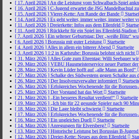
[ 17. April 2026 ]
An die Leistung vom Schwalbach-Spiel an
[ 16. April 2026 ]
C-Jugend erwartet die JSG Mandelbachtal z
[ 15. April 2026 ]
Vierer-Kette: Am Rande der Bande
Startsei
[ 14. April 2026 ]
Es geht weiter, immer weiter, immer weiter 
[ 11. April 2026 ]
Dreierkette: Infos aus dem Ellenfeld
Startse
[ 11. April 2026 ]
Rückkehr für ein Spiel ins Ellenfeld-Stadion
[ 7. April 2026 ]
Ein seltener Geburtstag: Der „weiße Blitz“ w
[ 6. April 2026 ]
Borussia mit guter Leistung
Startseite
[ 4. April 2026 ]
Alles in allem ein bitterer Abend
Startseite
[ 3. April 2026 ]
1:2 in Karlsruhe: Borussia belohnt sich nicht
[ 31. März 2026 ]
Alles Gute zum Ehrentag: Willi Seebauer wi
[ 29. März 2026 ]
VEBU Hausmeisterservice neuer Partner der
[ 28. März 2026 ]
Kevin Lüder hofft auf „alle Mann an Bord“
[ 27. März 2026 ]
Schalke des Südwestens gegen Schalke aus 
[ 26. März 2026 ]
Der Insolvenzverwalter informiert
Startseit
[ 26. März 2026 ]
Erfolgreiches Wochenende für die Borussen
[ 25. März 2026 ]
Der Vorstand hat das Wort
Startseite
[ 21. März 2026 ]
„Ein besseres Resultat verdient!“
Startseite
[ 19. März 2026 ]
„Ich bin für 22 gesunde Spieler nach 90 Mi
[ 18. März 2026 ]
Die Lage bleibt schwierig
Startseite
[ 17. März 2026 ]
Erfolgreiches Wochenende für die Borussen
[ 16. März 2026 ]
Ein ungleiches Duell
Startseite
[ 14. März 2026 ]
Anregungen für Elversberg?
Startseite
[ 13. März 2026 ]
Historische Leistung bei Borussias B-Jugen
[ 12. März 2026 ]
Dreier-Kette: Neues aus dem Ellenfeld
Star