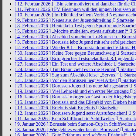
[ 12. Februar 2026 ]
„Bin sehr motiviert und dankbar für die 
[ 11. Februar 2026 ]
FV Biesingen will den jungen Borussen a
[ 10. Februar 2026 ]
Im Ellenfeld seinem Vorbild Neymar nach
[ 9. Februar 2026 ]
Neues aus der Jugendabteilung
Startseite
[ 8. Februar 2026 ]
Heute kein Test gegen Sportfreunde Saarb
[ 5. Februar 2026 ]
„Möchte mithelfen, etwas aufzubauen!“
S
[ 4. Februar 2026 ]
Abschied von einem Ur-Borussen – Borussi
[ 3. Februar 2026 ]
Borussia lebt: Jugend mit sehr erfolgreic
[ 2. Februar 2026 ]
Wieder 8:1 – Borussia dominiert Viktoria 
[ 30. Januar 2026 ]
Keine Tore gegen Braunschweig
Startseit
[ 30. Januar 2026 ]
Erfolgreicher Testspielauftakt: 8:1 gegen J
[ 27. Januar 2026 ]
Ein Test und weitere Abschiede
Startseite
[ 24. Januar 2026 ]
Tim Braun zieht es in die Heimat
Startseit
[ 22. Januar 2026 ]
Sag zum Abschied leise: „Servus!“
Startse
[ 21. Januar 2026 ]
Vor den Borussen liegt viel Arbeit
Startsei
[ 20. Januar 2026 ]
Borussen-Jugend ins neue Jahr gestartet
S
[ 19. Januar 2026 ]
Viel Lehrgeld und ein erster Neuzugang
S
[ 16. Januar 2026 ]
Borussia morgen zu Gast in der Riegelsber
[ 15. Januar 2026 ]
Borussia und das Ellenfeld von Dieben he
[ 13. Januar 2026 ]
Erlebnis statt Ergebnis
Startseite
[ 12. Januar 2026 ]
Borussen-Jugend setzt Ausrufezeichen!
St
[ 11. Januar 2026 ]
Kein Schiffbruch in Schiffweiler
Startseit
[ 9. Januar 2026 ]
Borussia beim Samson-Cup in Schiffweiler 
[ 8. Januar 2026 ]
Wie geht es weiter bei der Borussia?
Starts
[ 6. Januar 2026 ]
„Gute Erfahrung und schönes Erlebnis!“
St