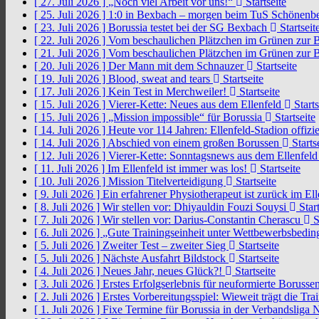
[ 27. Juli 2026 ]
„Noch viel Arbeit vor uns!“
Startseite
[ 25. Juli 2026 ]
1:0 in Bexbach – morgen beim TuS Schönenb
[ 23. Juli 2026 ]
Borussia testet bei der SG Bexbach
Startseit
[ 22. Juli 2026 ]
Vom beschaulichen Plätzchen im Grünen zur 
[ 21. Juli 2026 ]
Vom beschaulichen Plätzchen im Grünen zur 
[ 20. Juli 2026 ]
Der Mann mit dem Schnauzer
Startseite
[ 19. Juli 2026 ]
Blood, sweat and tears
Startseite
[ 17. Juli 2026 ]
Kein Test in Merchweiler!
Startseite
[ 15. Juli 2026 ]
Vierer-Kette: Neues aus dem Ellenfeld
Starts
[ 15. Juli 2026 ]
„Mission impossible“ für Borussia
Startseite
[ 14. Juli 2026 ]
Heute vor 114 Jahren: Ellenfeld-Stadion offizi
[ 14. Juli 2026 ]
Abschied von einem großen Borussen
Starts
[ 12. Juli 2026 ]
Vierer-Kette: Sonntagsnews aus dem Ellenfel
[ 11. Juli 2026 ]
Im Ellenfeld ist immer was los!
Startseite
[ 10. Juli 2026 ]
Mission Titelverteidigung
Startseite
[ 9. Juli 2026 ]
Ein erfahrener Physiotherapeut ist zurück im El
[ 8. Juli 2026 ]
Wir stellen vor: Dhiyauldin Fouzi Souysi
Start
[ 7. Juli 2026 ]
Wir stellen vor: Darius-Constantin Cherascu
S
[ 6. Juli 2026 ]
„Gute Trainingseinheit unter Wettbewerbsbedi
[ 5. Juli 2026 ]
Zweiter Test – zweiter Sieg
Startseite
[ 5. Juli 2026 ]
Nächste Ausfahrt Bildstock
Startseite
[ 4. Juli 2026 ]
Neues Jahr, neues Glück?!
Startseite
[ 3. Juli 2026 ]
Erstes Erfolgserlebnis für neuformierte Borusse
[ 2. Juli 2026 ]
Erstes Vorbereitungsspiel: Wieweit trägt die Tr
[ 1. Juli 2026 ]
Fixe Termine für Borussia in der Verbandsliga