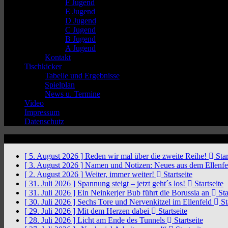
F Jugend
E Jugend
D Jugend
C Jugend
B Jugend
A Jugend
Kontakt
Tischkicker
Tabelle und Ergebnisse
Spielplan
News u. Termine
Video
Impressum
Datenschutz
News Ticker
[ 5. August 2026 ]
Reden wir mal über die zweite Reihe!
Star
[ 3. August 2026 ]
Namen und Notizen: Neues aus dem Ellenf
[ 2. August 2026 ]
Weiter, immer weiter!
Startseite
[ 31. Juli 2026 ]
Spannung steigt – jetzt geht´s los!
Startseite
[ 31. Juli 2026 ]
Ein Neinkerjer Bub führt die Borussia an
Sta
[ 30. Juli 2026 ]
Sechs Tore und Nervenkitzel im Ellenfeld
St
[ 29. Juli 2026 ]
Mit dem Herzen dabei
Startseite
[ 28. Juli 2026 ]
Licht am Ende des Tunnels
Startseite