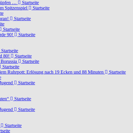
knüpfen …
Startseite
um Spitzenspiel
Startseite
te
voran!
Startseite
ite
Startseite
urde 90!
Startseite
Startseite
rd 80!
Startseite
 Borussia
Startseite
Startseite
dem Ruhrpott: Erlösung nach 19 Ecken und 88 Minuten
Startseite
e
-Jugend
Startseite
nuten“
Startseite
-Jugend
Startseite
d
Startseite
tseite