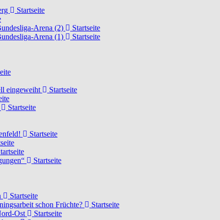
erg
Startseite
e
Bundesliga-Arena (2)
Startseite
Bundesliga-Arena (1)
Startseite
eite
ell eingeweiht
Startseite
eite
d
Startseite
lenfeld!
Startseite
seite
tartseite
ngungen“
Startseite
n
Startseite
ainingsarbeit schon Früchte?
Startseite
 Nord-Ost
Startseite