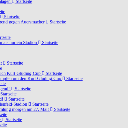
chlagen
Startseite
ite
Startseite
Jugend gegen Auersmacher
Startseite
rtseite
 als nur ein Stadion
Startseite
ht
Startseite
te
 sich Kurt-Gluding-Cup
Startseite
 kämpfen um den Kurt-Gluding-Cup
Startseite
eite
ugend!
Startseite
Startseite
nd!
Startseite
lenfeld-Stadion
Startseite
mmlung morgen am 27. Mai!
Startseite
seite
e
Startseite
eite