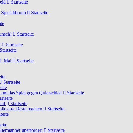
feld
Startseite
n Spielabbruch
Startseite
ite
wunsch!
Startseite
!
Startseite
Startseite
7. Mai
Startseite
ite
Startseite
eite
 um das Spiel gegen Quierschied
Startseite
artseite
gend
Startseite
olle das Beste machen
Startseite
seite
eite
llermänner überfordert
Startseite