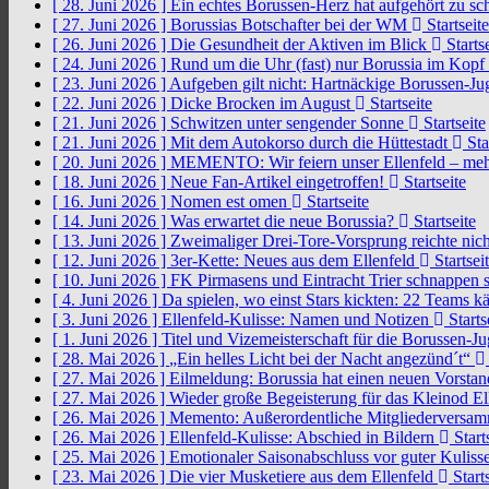
[ 28. Juni 2026 ]
Ein echtes Borussen-Herz hat aufgehört zu s
[ 27. Juni 2026 ]
Borussias Botschafter bei der WM
Startseite
[ 26. Juni 2026 ]
Die Gesundheit der Aktiven im Blick
Startse
[ 24. Juni 2026 ]
Rund um die Uhr (fast) nur Borussia im Kopf
[ 23. Juni 2026 ]
Aufgeben gilt nicht: Hartnäckige Borussen-
[ 22. Juni 2026 ]
Dicke Brocken im August
Startseite
[ 21. Juni 2026 ]
Schwitzen unter sengender Sonne
Startseite
[ 21. Juni 2026 ]
Mit dem Autokorso durch die Hüttestadt
Sta
[ 20. Juni 2026 ]
MEMENTO: Wir feiern unser Ellenfeld – mehr
[ 18. Juni 2026 ]
Neue Fan-Artikel eingetroffen!
Startseite
[ 16. Juni 2026 ]
Nomen est omen
Startseite
[ 14. Juni 2026 ]
Was erwartet die neue Borussia?
Startseite
[ 13. Juni 2026 ]
Zweimaliger Drei-Tore-Vorsprung reichte nic
[ 12. Juni 2026 ]
3er-Kette: Neues aus dem Ellenfeld
Startsei
[ 10. Juni 2026 ]
FK Pirmasens und Eintracht Trier schnappen
[ 4. Juni 2026 ]
Da spielen, wo einst Stars kickten: 22 Teams
[ 3. Juni 2026 ]
Ellenfeld-Kulisse: Namen und Notizen
Starts
[ 1. Juni 2026 ]
Titel und Vizemeisterschaft für die Borussen-J
[ 28. Mai 2026 ]
„Ein helles Licht bei der Nacht angezünd´t“
[ 27. Mai 2026 ]
Eilmeldung: Borussia hat einen neuen Vorsta
[ 27. Mai 2026 ]
Wieder große Begeisterung für das Kleinod El
[ 26. Mai 2026 ]
Memento: Außerordentliche Mitgliederversa
[ 26. Mai 2026 ]
Ellenfeld-Kulisse: Abschied in Bildern
Start
[ 25. Mai 2026 ]
Emotionaler Saisonabschluss vor guter Kuliss
[ 23. Mai 2026 ]
Die vier Musketiere aus dem Ellenfeld
Starts