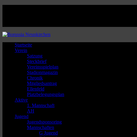
Facebook
Twitter
Instagram
Youtube
Startseite
Verein
Satzung
Steckbrief
Vereinsspielplan
Stadionmagazin
Chronik
Mitgliedsantrag
Ellenfeld
Platzbelegungsplan
Aktive
1. Mannschaft
AH
Jugend
Jugendsponsoring
Mannschaften
G Jugend