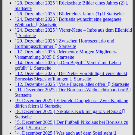
[ 28. Dezember 2025 ]
Rückschau: Bilder eines Jahres (2)
Startseite
[ 26. Dezember 2025 ]
Bilder eines Jahres (1)
Startseite
[ 24. Dezember 2025 ]
Borussia wünscht eine gesegnete
Weihnacht
Startseite
[ 24. Dezember 2025 ]
Vierer-Kette – Infos aus dem Ellenfeld
Startseite
[ 20. Dezember 2025 ]
Zwischen Horroszenario und
Hoffnungsschimmer
Startseite
[ 17. Dezember 2025 ]
Memento: Morgen Mitglieder-
Versammlung 2025
Startseite
[ 14. Dezember 2025 ]
„Den Begriff `Verein´ mit Leben
gefüllt“
Startseite
[ 12. Dezember 2025 ]
Der Nebel von Stuttgart verschluckt
Borussias Siegeshoffnungen
Startseite
[ 12. Dezember 2025 ]
Viele Fragen, alles offen!
Startseite
[ 11. Dezember 2025 ]
Der Borussen-Weihnachtsmarkt ruft!
Startseite
[ 9. Dezember 2025 ]
Ellenfeld-Doppelpass: Zwei Kapitäne
dürfen feiern
Startseite
[ 8. Dezember 2025 ]
Nikolaus-Kick mit ganz viel Spaß
Startseite
[ 5. Dezember 2025 ]
Der Fußball-Nikolaus bei Borussia zu
Gast
Startseite
[ 4. Dezember 2025 ]
Was auch auf dem Spiel steht