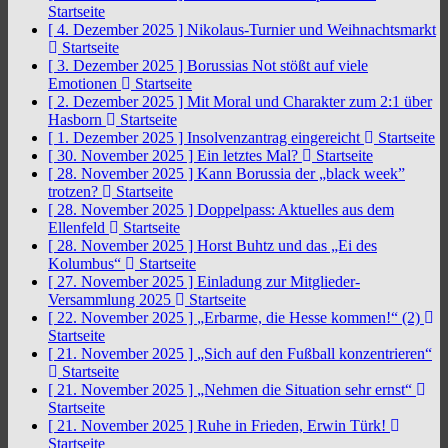
Startseite
[ 4. Dezember 2025 ]
Nikolaus-Turnier und Weihnachtsmarkt
Startseite
[ 3. Dezember 2025 ]
Borussias Not stößt auf viele
Emotionen
Startseite
[ 2. Dezember 2025 ]
Mit Moral und Charakter zum 2:1 über
Hasborn
Startseite
[ 1. Dezember 2025 ]
Insolvenzantrag eingereicht
Startseite
[ 30. November 2025 ]
Ein letztes Mal?
Startseite
[ 28. November 2025 ]
Kann Borussia der „black week”
trotzen?
Startseite
[ 28. November 2025 ]
Doppelpass: Aktuelles aus dem
Ellenfeld
Startseite
[ 28. November 2025 ]
Horst Buhtz und das „Ei des
Kolumbus“
Startseite
[ 27. November 2025 ]
Einladung zur Mitglieder-
Versammlung 2025
Startseite
[ 22. November 2025 ]
„Erbarme, die Hesse kommen!“ (2)
Startseite
[ 21. November 2025 ]
„Sich auf den Fußball konzentrieren“
Startseite
[ 21. November 2025 ]
„Nehmen die Situation sehr ernst“
Startseite
[ 21. November 2025 ]
Ruhe in Frieden, Erwin Türk!
Startseite