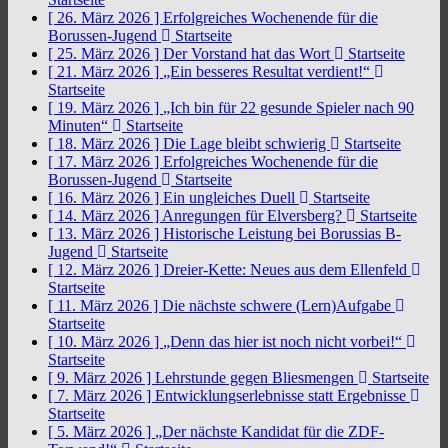
[ 26. März 2026 ]
Erfolgreiches Wochenende für die
Borussen-Jugend
Startseite
[ 25. März 2026 ]
Der Vorstand hat das Wort
Startseite
[ 21. März 2026 ]
„Ein besseres Resultat verdient!“
Startseite
[ 19. März 2026 ]
„Ich bin für 22 gesunde Spieler nach 90
Minuten“
Startseite
[ 18. März 2026 ]
Die Lage bleibt schwierig
Startseite
[ 17. März 2026 ]
Erfolgreiches Wochenende für die
Borussen-Jugend
Startseite
[ 16. März 2026 ]
Ein ungleiches Duell
Startseite
[ 14. März 2026 ]
Anregungen für Elversberg?
Startseite
[ 13. März 2026 ]
Historische Leistung bei Borussias B-
Jugend
Startseite
[ 12. März 2026 ]
Dreier-Kette: Neues aus dem Ellenfeld
Startseite
[ 11. März 2026 ]
Die nächste schwere (Lern)Aufgabe
Startseite
[ 10. März 2026 ]
„Denn das hier ist noch nicht vorbei!“
Startseite
[ 9. März 2026 ]
Lehrstunde gegen Bliesmengen
Startseite
[ 7. März 2026 ]
Entwicklungserlebnisse statt Ergebnisse
Startseite
[ 5. März 2026 ]
„Der nächste Kandidat für die ZDF-