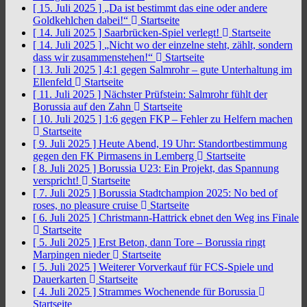
[ 15. Juli 2025 ]
„Da ist bestimmt das eine oder andere
Goldkehlchen dabei!“
Startseite
[ 14. Juli 2025 ]
Saarbrücken-Spiel verlegt!
Startseite
[ 14. Juli 2025 ]
„Nicht wo der einzelne steht, zählt, sondern
dass wir zusammenstehen!“
Startseite
[ 13. Juli 2025 ]
4:1 gegen Salmrohr – gute Unterhaltung im
Ellenfeld
Startseite
[ 11. Juli 2025 ]
Nächster Prüfstein: Salmrohr fühlt der
Borussia auf den Zahn
Startseite
[ 10. Juli 2025 ]
1:6 gegen FKP – Fehler zu Helfern machen
Startseite
[ 9. Juli 2025 ]
Heute Abend, 19 Uhr: Standortbestimmung
gegen den FK Pirmasens in Lemberg
Startseite
[ 8. Juli 2025 ]
Borussia U23: Ein Projekt, das Spannung
verspricht!
Startseite
[ 7. Juli 2025 ]
Borussia Stadtchampion 2025: No bed of
roses, no pleasure cruise
Startseite
[ 6. Juli 2025 ]
Christmann-Hattrick ebnet den Weg ins Finale
Startseite
[ 5. Juli 2025 ]
Erst Beton, dann Tore – Borussia ringt
Marpingen nieder
Startseite
[ 5. Juli 2025 ]
Weiterer Vorverkauf für FCS-Spiele und
Dauerkarten
Startseite
[ 4. Juli 2025 ]
Strammes Wochenende für Borussia
Startseite