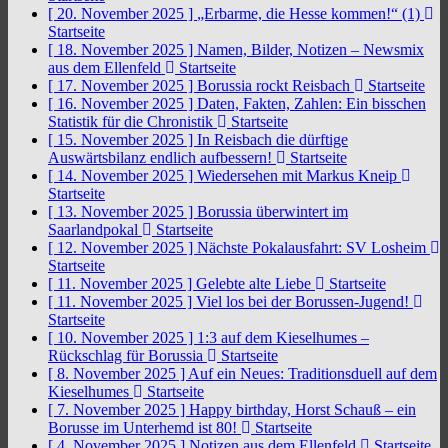
[ 20. November 2025 ]
„Erbarme, die Hesse kommen!“ (1)
Startseite
[ 18. November 2025 ]
Namen, Bilder, Notizen – Newsmix
aus dem Ellenfeld
Startseite
[ 17. November 2025 ]
Borussia rockt Reisbach
Startseite
[ 16. November 2025 ]
Daten, Fakten, Zahlen: Ein bisschen
Statistik für die Chronistik
Startseite
[ 15. November 2025 ]
In Reisbach die dürftige
Auswärtsbilanz endlich aufbessern!
Startseite
[ 14. November 2025 ]
Wiedersehen mit Markus Kneip
Startseite
[ 13. November 2025 ]
Borussia überwintert im
Saarlandpokal
Startseite
[ 12. November 2025 ]
Nächste Pokalausfahrt: SV Losheim
Startseite
[ 11. November 2025 ]
Gelebte alte Liebe
Startseite
[ 11. November 2025 ]
Viel los bei der Borussen-Jugend!
Startseite
[ 10. November 2025 ]
1:3 auf dem Kieselhumes –
Rückschlag für Borussia
Startseite
[ 8. November 2025 ]
Auf ein Neues: Traditionsduell auf dem
Kieselhumes
Startseite
[ 7. November 2025 ]
Happy birthday, Horst Schauß – ein
Borusse im Unterhemd ist 80!
Startseite
[ 4. November 2025 ]
Notizen aus dem Ellenfeld
Startseite