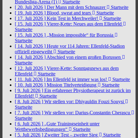
Bundesliga-Arena (1)
Startseite
[ 20. Juli 2026 ]
Der Mann mit dem Schnauzer
Startseite
[ 19. Juli 2026 ]
Blood, sweat and tears
Startseite
[ 17. Juli 2026 ]
Kein Test in Merchweiler!
Startseite
[ 15. Juli 2026 ]
Vierer-Kette: Neues aus dem Ellenfeld
Startseite
[ 15. Juli 2026 ]
„Mission impossible“ für Borussia
Startseite
[ 14. Juli 2026 ]
Heute vor 114 Jahren: Ellenfeld-Stadion
offiziell eingeweiht
Startseite
[ 14. Juli 2026 ]
Abschied von einem großen Borussen
Startseite
[ 12. Juli 2026 ]
Vierer-Kette: Sonntagsnews aus dem
Ellenfeld
Startseite
[ 11. Juli 2026 ]
Im Ellenfeld ist immer was los!
Startseite
[ 10. Juli 2026 ]
Mission Titelverteidigung
Startseite
[ 9. Juli 2026 ]
Ein erfahrener Physiotherapeut ist zurück im
Ellenfeld!
Startseite
[ 8. Juli 2026 ]
Wir stellen vor: Dhiyauldin Fouzi Souysi
Startseite
[ 7. Juli 2026 ]
Wir stellen vor: Darius-Constantin Cherascu
Startseite
[ 6. Juli 2026 ]
„Gute Trainingseinheit unter
Wettbewerbsbedingungen“
Startseite
[ 5. Juli 2026 ]
Zweiter Test – zweiter Sieg
Startseite