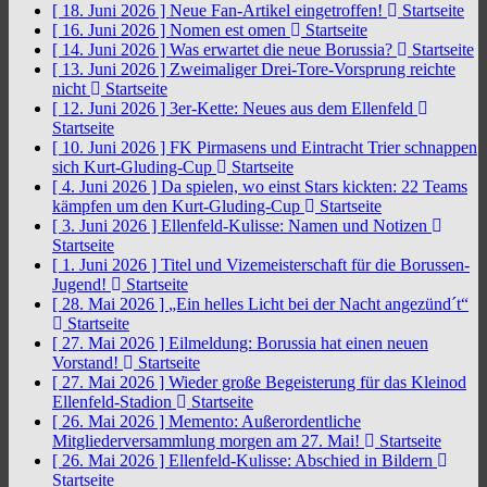
[ 18. Juni 2026 ]
Neue Fan-Artikel eingetroffen!
Startseite
[ 16. Juni 2026 ]
Nomen est omen
Startseite
[ 14. Juni 2026 ]
Was erwartet die neue Borussia?
Startseite
[ 13. Juni 2026 ]
Zweimaliger Drei-Tore-Vorsprung reichte
nicht
Startseite
[ 12. Juni 2026 ]
3er-Kette: Neues aus dem Ellenfeld
Startseite
[ 10. Juni 2026 ]
FK Pirmasens und Eintracht Trier schnappen
sich Kurt-Gluding-Cup
Startseite
[ 4. Juni 2026 ]
Da spielen, wo einst Stars kickten: 22 Teams
kämpfen um den Kurt-Gluding-Cup
Startseite
[ 3. Juni 2026 ]
Ellenfeld-Kulisse: Namen und Notizen
Startseite
[ 1. Juni 2026 ]
Titel und Vizemeisterschaft für die Borussen-
Jugend!
Startseite
[ 28. Mai 2026 ]
„Ein helles Licht bei der Nacht angezünd´t“
Startseite
[ 27. Mai 2026 ]
Eilmeldung: Borussia hat einen neuen
Vorstand!
Startseite
[ 27. Mai 2026 ]
Wieder große Begeisterung für das Kleinod
Ellenfeld-Stadion
Startseite
[ 26. Mai 2026 ]
Memento: Außerordentliche
Mitgliederversammlung morgen am 27. Mai!
Startseite
[ 26. Mai 2026 ]
Ellenfeld-Kulisse: Abschied in Bildern
Startseite