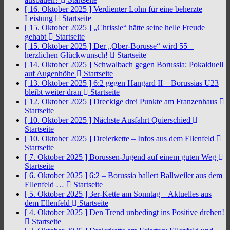
[ 16. Oktober 2025 ]
Verdienter Lohn für eine beherzte
Leistung
Startseite
[ 15. Oktober 2025 ]
„Chrissie“ hätte seine helle Freude
gehabt
Startseite
[ 15. Oktober 2025 ]
Der „Ober-Borusse“ wird 55 –
herzlichen Glückwunsch!
Startseite
[ 14. Oktober 2025 ]
Schwalbach gegen Borussia: Pokalduell
auf Augenhöhe
Startseite
[ 13. Oktober 2025 ]
6:2 gegen Hangard II – Borussias U23
bleibt weiter dran
Startseite
[ 12. Oktober 2025 ]
Dreckige drei Punkte am Franzenhaus
Startseite
[ 10. Oktober 2025 ]
Nächste Ausfahrt Quierschied
Startseite
[ 10. Oktober 2025 ]
Dreierkette – Infos aus dem Ellenfeld
Startseite
[ 7. Oktober 2025 ]
Borussen-Jugend auf einem guten Weg
Startseite
[ 6. Oktober 2025 ]
6:2 – Borussia ballert Ballweiler aus dem
Ellenfeld …
Startseite
[ 5. Oktober 2025 ]
3er-Kette am Sonntag – Aktuelles aus
dem Ellenfeld
Startseite
[ 4. Oktober 2025 ]
Den Trend unbedingt ins Positive drehen!
Startseite