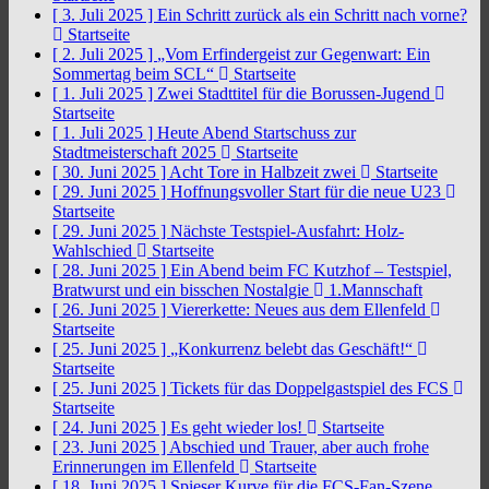
[ 3. Juli 2025 ]
Ein Schritt zurück als ein Schritt nach vorne?
Startseite
[ 2. Juli 2025 ]
„Vom Erfindergeist zur Gegenwart: Ein
Sommertag beim SCL“
Startseite
[ 1. Juli 2025 ]
Zwei Stadttitel für die Borussen-Jugend
Startseite
[ 1. Juli 2025 ]
Heute Abend Startschuss zur
Stadtmeisterschaft 2025
Startseite
[ 30. Juni 2025 ]
Acht Tore in Halbzeit zwei
Startseite
[ 29. Juni 2025 ]
Hoffnungsvoller Start für die neue U23
Startseite
[ 29. Juni 2025 ]
Nächste Testspiel-Ausfahrt: Holz-
Wahlschied
Startseite
[ 28. Juni 2025 ]
Ein Abend beim FC Kutzhof – Testspiel,
Bratwurst und ein bisschen Nostalgie
1.Mannschaft
[ 26. Juni 2025 ]
Viererkette: Neues aus dem Ellenfeld
Startseite
[ 25. Juni 2025 ]
„Konkurrenz belebt das Geschäft!“
Startseite
[ 25. Juni 2025 ]
Tickets für das Doppelgastspiel des FCS
Startseite
[ 24. Juni 2025 ]
Es geht wieder los!
Startseite
[ 23. Juni 2025 ]
Abschied und Trauer, aber auch frohe
Erinnerungen im Ellenfeld
Startseite
[ 18. Juni 2025 ]
Spieser Kurve für die FCS-Fan-Szene