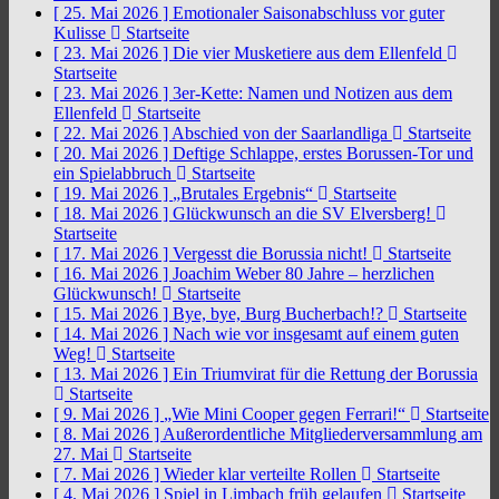
[ 25. Mai 2026 ]
Emotionaler Saisonabschluss vor guter
Kulisse
Startseite
[ 23. Mai 2026 ]
Die vier Musketiere aus dem Ellenfeld
Startseite
[ 23. Mai 2026 ]
3er-Kette: Namen und Notizen aus dem
Ellenfeld
Startseite
[ 22. Mai 2026 ]
Abschied von der Saarlandliga
Startseite
[ 20. Mai 2026 ]
Deftige Schlappe, erstes Borussen-Tor und
ein Spielabbruch
Startseite
[ 19. Mai 2026 ]
„Brutales Ergebnis“
Startseite
[ 18. Mai 2026 ]
Glückwunsch an die SV Elversberg!
Startseite
[ 17. Mai 2026 ]
Vergesst die Borussia nicht!
Startseite
[ 16. Mai 2026 ]
Joachim Weber 80 Jahre – herzlichen
Glückwunsch!
Startseite
[ 15. Mai 2026 ]
Bye, bye, Burg Bucherbach!?
Startseite
[ 14. Mai 2026 ]
Nach wie vor insgesamt auf einem guten
Weg!
Startseite
[ 13. Mai 2026 ]
Ein Triumvirat für die Rettung der Borussia
Startseite
[ 9. Mai 2026 ]
„Wie Mini Cooper gegen Ferrari!“
Startseite
[ 8. Mai 2026 ]
Außerordentliche Mitgliederversammlung am
27. Mai
Startseite
[ 7. Mai 2026 ]
Wieder klar verteilte Rollen
Startseite
[ 4. Mai 2026 ]
Spiel in Limbach früh gelaufen
Startseite