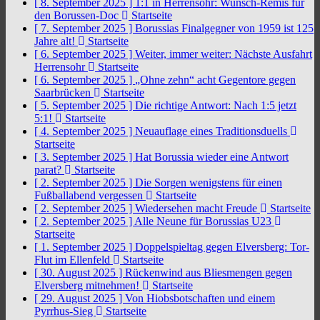
[ 8. September 2025 ]
1:1 in Herrensohr: Wunsch-Remis für
den Borussen-Doc
Startseite
[ 7. September 2025 ]
Borussias Finalgegner von 1959 ist 125
Jahre alt!
Startseite
[ 6. September 2025 ]
Weiter, immer weiter: Nächste Ausfahrt
Herrensohr
Startseite
[ 6. September 2025 ]
„Ohne zehn“ acht Gegentore gegen
Saarbrücken
Startseite
[ 5. September 2025 ]
Die richtige Antwort: Nach 1:5 jetzt
5:1!
Startseite
[ 4. September 2025 ]
Neuauflage eines Traditionsduells
Startseite
[ 3. September 2025 ]
Hat Borussia wieder eine Antwort
parat?
Startseite
[ 2. September 2025 ]
Die Sorgen wenigstens für einen
Fußballabend vergessen
Startseite
[ 2. September 2025 ]
Wiedersehen macht Freude
Startseite
[ 2. September 2025 ]
Alle Neune für Borussias U23
Startseite
[ 1. September 2025 ]
Doppelspieltag gegen Elversberg: Tor-
Flut im Ellenfeld
Startseite
[ 30. August 2025 ]
Rückenwind aus Bliesmengen gegen
Elversberg mitnehmen!
Startseite
[ 29. August 2025 ]
Von Hiobsbotschaften und einem
Pyrrhus-Sieg
Startseite