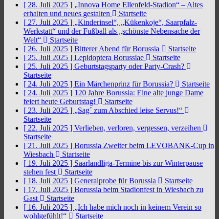
[ 28. Juli 2025 ]
„Innova Home Ellenfeld-Stadion“ – Altes
erhalten und neues gestalten
Startseite
[ 27. Juli 2025 ]
„Kinderinsel“, „Kükenkoje“, Saarpfalz-
Werkstatt“ und der Fußball als „schönste Nebensache der
Welt“
Startseite
[ 26. Juli 2025 ]
Bitterer Abend für Borussia
Startseite
[ 25. Juli 2025 ]
Lepidoptera Borussiae
Startseite
[ 25. Juli 2025 ]
Geburtstagsparty oder Party-Crash?
Startseite
[ 24. Juli 2025 ]
Ein Märchenprinz für Borussia?
Startseite
[ 24. Juli 2025 ]
120 Jahre Borussia: Eine alte junge Dame
feiert heute Geburtstag!
Startseite
[ 23. Juli 2025 ]
„Sag´ zum Abschied leise Servus!“
Startseite
[ 22. Juli 2025 ]
Verlieben, verloren, vergessen, verzeihen
Startseite
[ 21. Juli 2025 ]
Borussia Zweiter beim LEVOBANK-Cup in
Wiesbach
Startseite
[ 19. Juli 2025 ]
Saarlandliga-Termine bis zur Winterpause
stehen fest
Startseite
[ 18. Juli 2025 ]
Generalprobe für Borussia
Startseite
[ 17. Juli 2025 ]
Borussia beim Stadionfest in Wiesbach zu
Gast
Startseite
[ 16. Juli 2025 ]
„Ich habe mich noch in keinem Verein so
wohlgefühlt!“
Startseite