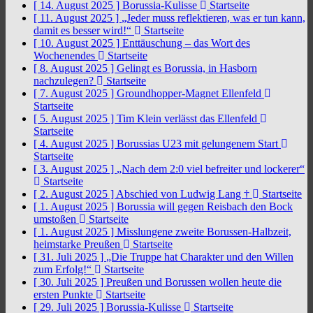
[ 14. August 2025 ]
Borussia-Kulisse
Startseite
[ 11. August 2025 ]
„Jeder muss reflektieren, was er tun kann,
damit es besser wird!“
Startseite
[ 10. August 2025 ]
Enttäuschung – das Wort des
Wochenendes
Startseite
[ 8. August 2025 ]
Gelingt es Borussia, in Hasborn
nachzulegen?
Startseite
[ 7. August 2025 ]
Groundhopper-Magnet Ellenfeld
Startseite
[ 5. August 2025 ]
Tim Klein verlässt das Ellenfeld
Startseite
[ 4. August 2025 ]
Borussias U23 mit gelungenem Start
Startseite
[ 3. August 2025 ]
„Nach dem 2:0 viel befreiter und lockerer“
Startseite
[ 2. August 2025 ]
Abschied von Ludwig Lang †
Startseite
[ 1. August 2025 ]
Borussia will gegen Reisbach den Bock
umstoßen
Startseite
[ 1. August 2025 ]
Misslungene zweite Borussen-Halbzeit,
heimstarke Preußen
Startseite
[ 31. Juli 2025 ]
„Die Truppe hat Charakter und den Willen
zum Erfolg!“
Startseite
[ 30. Juli 2025 ]
Preußen und Borussen wollen heute die
ersten Punkte
Startseite
[ 29. Juli 2025 ]
Borussia-Kulisse
Startseite