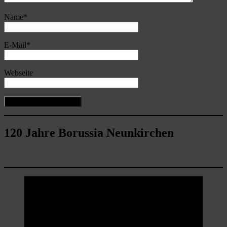
Name
*
E-Mail
*
Webseite
120 Jahre Borussia Neunkirchen