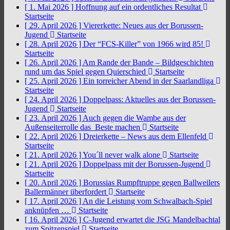
[ 1. Mai 2026 ]
Hoffnung auf ein ordentliches Resultat
Startseite
[ 29. April 2026 ]
Viererkette: Neues aus der Borussen-
Jugend
Startseite
[ 28. April 2026 ]
Der “FCS-Killer” von 1966 wird 85!
Startseite
[ 26. April 2026 ]
Am Rande der Bande – Bildgeschichten
rund um das Spiel gegen Quierschied
Startseite
[ 25. April 2026 ]
Ein torreicher Abend in der Saarlandliga
Startseite
[ 24. April 2026 ]
Doppelpass: Aktuelles aus der Borussen-
Jugend
Startseite
[ 23. April 2026 ]
Auch gegen die Wambe aus der
Außenseiterrolle das Beste machen
Startseite
[ 22. April 2026 ]
Dreierkette – News aus dem Ellenfeld
Startseite
[ 21. April 2026 ]
You´ll never walk alone
Startseite
[ 21. April 2026 ]
Doppelpass mit der Borussen-Jugend
Startseite
[ 20. April 2026 ]
Borussias Rumpftruppe gegen Ballweilers
Ballermänner überfordert
Startseite
[ 17. April 2026 ]
An die Leistung vom Schwalbach-Spiel
anknüpfen …
Startseite
[ 16. April 2026 ]
C-Jugend erwartet die JSG Mandelbachtal
zum Spitzenspiel
Startseite