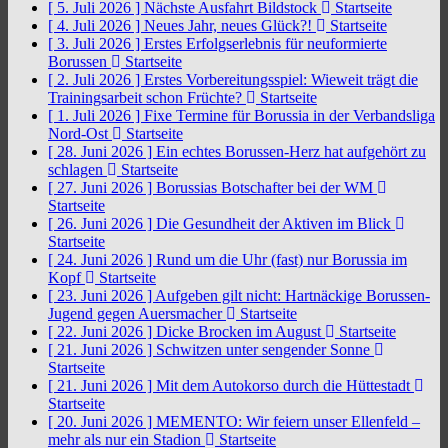
[ 5. Juli 2026 ]
Nächste Ausfahrt Bildstock
Startseite
[ 4. Juli 2026 ]
Neues Jahr, neues Glück?!
Startseite
[ 3. Juli 2026 ]
Erstes Erfolgserlebnis für neuformierte
Borussen
Startseite
[ 2. Juli 2026 ]
Erstes Vorbereitungsspiel: Wieweit trägt die
Trainingsarbeit schon Früchte?
Startseite
[ 1. Juli 2026 ]
Fixe Termine für Borussia in der Verbandsliga
Nord-Ost
Startseite
[ 28. Juni 2026 ]
Ein echtes Borussen-Herz hat aufgehört zu
schlagen
Startseite
[ 27. Juni 2026 ]
Borussias Botschafter bei der WM
Startseite
[ 26. Juni 2026 ]
Die Gesundheit der Aktiven im Blick
Startseite
[ 24. Juni 2026 ]
Rund um die Uhr (fast) nur Borussia im
Kopf
Startseite
[ 23. Juni 2026 ]
Aufgeben gilt nicht: Hartnäckige Borussen-
Jugend gegen Auersmacher
Startseite
[ 22. Juni 2026 ]
Dicke Brocken im August
Startseite
[ 21. Juni 2026 ]
Schwitzen unter sengender Sonne
Startseite
[ 21. Juni 2026 ]
Mit dem Autokorso durch die Hüttestadt
Startseite
[ 20. Juni 2026 ]
MEMENTO: Wir feiern unser Ellenfeld –
mehr als nur ein Stadion
Startseite