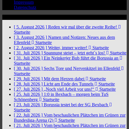
Impressum
Datenschutz
News Ticker
[ 5. August 2026 ]
Reden wir mal über die zweite Reihe!
Startseite
[ 3. August 2026 ]
Namen und Notizen: Neues aus dem
Ellenfeld
Startseite
[ 2. August 2026 ]
Weiter, immer weiter!
Startseite
[ 31. Juli 2026 ]
Spannung steigt – jetzt geht´s los!
Startseite
[ 31. Juli 2026 ]
Ein Neinkerjer Bub führt die Borussia an
Startseite
[ 30. Juli 2026 ]
Sechs Tore und Nervenkitzel im Ellenfeld
Startseite
[ 29. Juli 2026 ]
Mit dem Herzen dabei
Startseite
[ 28. Juli 2026 ]
Licht am Ende des Tunnels
Startseite
[ 27. Juli 2026 ]
„Noch viel Arbeit vor uns!“
Startseite
[ 25. Juli 2026 ]
1:0 in Bexbach – morgen beim TuS
Schönenberg
Startseite
[ 23. Juli 2026 ]
Borussia testet bei der SG Bexbach
Startseite
[ 22. Juli 2026 ]
Vom beschaulichen Plätzchen im Grünen zur
Bundesliga-Arena (2)
Startseite
[ 21. Juli 2026 ]
Vom beschaulichen Plätzchen im Grünen zur