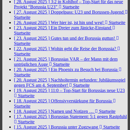
[ 28. August 2025 ]
3:2 in Kohlhof – Top-Start für das neue
Projekt “Borussia U23”
Startseite
[ 27. August 2025 ]
Doppelpass: U23 und Borussen-Jugend
Startseite
[ 26. August 2025 ]
Wer hier ist, ist hin und weg!
Startseite
[ 23. August 2025 ]
Ein Dreier zum Jänicke-Einstand
Startseite
[ 23. August 2025 ]
Gutes tun und der Borussia guttun!
Startseite
[ 22. August 2025 ]
Wohin geht die Reise der Borussia?
Startseite
[ 21. August 2025 ]
Borussias VAR – der Mann mit dem
untrüglichen Auge
Startseite
[ 20. August 2025 ]
Ein Phoenix zu Besuch bei Borussia
Startseite
[ 20. August 2025 ]
Nachholtermin gefunden: Jubiläumsspiel
gegen FCS am 4. September!
Startseite
[ 19. August 2025 ]
11:0 – Top-Start für Borussias neue U23
Startseite
[ 18. August 2025 ]
Offensivverstärkung für Borussia
Startseite
[ 18. August 2025 ]
Namen und Notizen …
Startseite
[ 17. August 2025 ]
Borussias Statement: 5:1 gegen Rastpfuhl
Startseite
[ 15. August 2025 ]
Borussia unter Zugzwang
Startseite