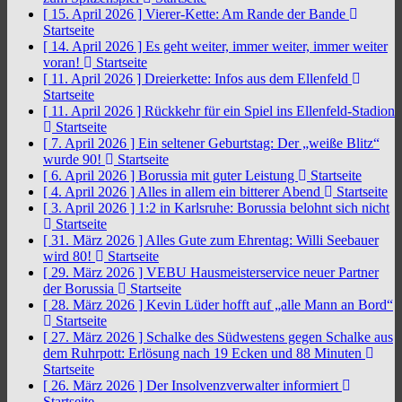
[ 15. April 2026 ]
Vierer-Kette: Am Rande der Bande
Startseite
[ 14. April 2026 ]
Es geht weiter, immer weiter, immer weiter
voran!
Startseite
[ 11. April 2026 ]
Dreierkette: Infos aus dem Ellenfeld
Startseite
[ 11. April 2026 ]
Rückkehr für ein Spiel ins Ellenfeld-Stadion
Startseite
[ 7. April 2026 ]
Ein seltener Geburtstag: Der „weiße Blitz“
wurde 90!
Startseite
[ 6. April 2026 ]
Borussia mit guter Leistung
Startseite
[ 4. April 2026 ]
Alles in allem ein bitterer Abend
Startseite
[ 3. April 2026 ]
1:2 in Karlsruhe: Borussia belohnt sich nicht
Startseite
[ 31. März 2026 ]
Alles Gute zum Ehrentag: Willi Seebauer
wird 80!
Startseite
[ 29. März 2026 ]
VEBU Hausmeisterservice neuer Partner
der Borussia
Startseite
[ 28. März 2026 ]
Kevin Lüder hofft auf „alle Mann an Bord“
Startseite
[ 27. März 2026 ]
Schalke des Südwestens gegen Schalke aus
dem Ruhrpott: Erlösung nach 19 Ecken und 88 Minuten
Startseite
[ 26. März 2026 ]
Der Insolvenzverwalter informiert
Startseite