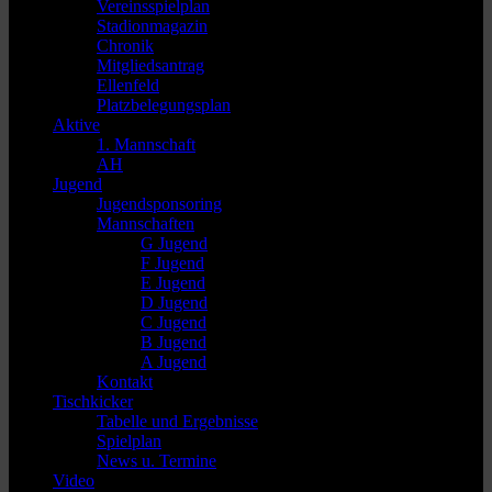
Vereinsspielplan
Stadionmagazin
Chronik
Mitgliedsantrag
Ellenfeld
Platzbelegungsplan
Aktive
1. Mannschaft
AH
Jugend
Jugendsponsoring
Mannschaften
G Jugend
F Jugend
E Jugend
D Jugend
C Jugend
B Jugend
A Jugend
Kontakt
Tischkicker
Tabelle und Ergebnisse
Spielplan
News u. Termine
Video