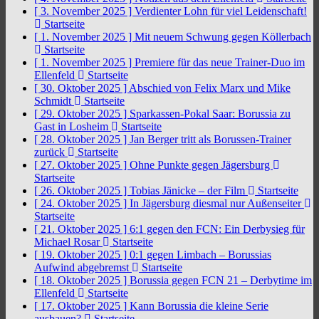
[ 3. November 2025 ]
Verdienter Lohn für viel Leidenschaft!
Startseite
[ 1. November 2025 ]
Mit neuem Schwung gegen Köllerbach
Startseite
[ 1. November 2025 ]
Premiere für das neue Trainer-Duo im
Ellenfeld
Startseite
[ 30. Oktober 2025 ]
Abschied von Felix Marx und Mike
Schmidt
Startseite
[ 29. Oktober 2025 ]
Sparkassen-Pokal Saar: Borussia zu
Gast in Losheim
Startseite
[ 28. Oktober 2025 ]
Jan Berger tritt als Borussen-Trainer
zurück
Startseite
[ 27. Oktober 2025 ]
Ohne Punkte gegen Jägersburg
Startseite
[ 26. Oktober 2025 ]
Tobias Jänicke – der Film
Startseite
[ 24. Oktober 2025 ]
In Jägersburg diesmal nur Außenseiter
Startseite
[ 21. Oktober 2025 ]
6:1 gegen den FCN: Ein Derbysieg für
Michael Rosar
Startseite
[ 19. Oktober 2025 ]
0:1 gegen Limbach – Borussias
Aufwind abgebremst
Startseite
[ 18. Oktober 2025 ]
Borussia gegen FCN 21 – Derbytime im
Ellenfeld
Startseite
[ 17. Oktober 2025 ]
Kann Borussia die kleine Serie
ausbauen?
Startseite