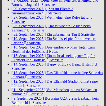
[ 3. Oktober 2025 ]
Dreierkette am Feiertag: Ellenfeld und
Borussen-Jugend
Startseite
[ 29. September 2025 ]
„Zeit im Ellenfeld
zusammenzurücken.“
Startseite
[ 27. September 2025 ]
Wenn einer eine Reise tut …
Startseite
[ 26. September 2025 ]
„Das ist wie ein Besuch beim
Zahnarzt“
Startseite
[ 22. September 2025 ]
Ein gebrauchter Tag
Startseite
[ 19. September 2025 ]
Ein Schlüsselspiel für die weitere
Saison?
Startseite
[ 18. September 2025 ]
Aus eindrucksvollen Tagen zum
Denkmal des Fußballs
News
[ 15. September 2025 ]
Ein mehr als gelungener Tag für
Ellenfeld und Borussia
Startseite
[ 14. September 2025 ]
Happy birthday, Heinz Histing!
Startseite
[ 13. September 2025 ]
Das Ellenfeld – eine heilige Stätte des
Fußballs
Startseite
[ 12. September 2025 ]
Das Ellenfeld-Stadion öffnet seine
Pforten
Startseite
[ 11. September 2025 ]
Von Menschen, die zu Schlachten
bummeln
Startseite
[ 9. September 2025 ]
Borussias U23: 2:2 in Bexbach kein
Beinbruch!
Startseite