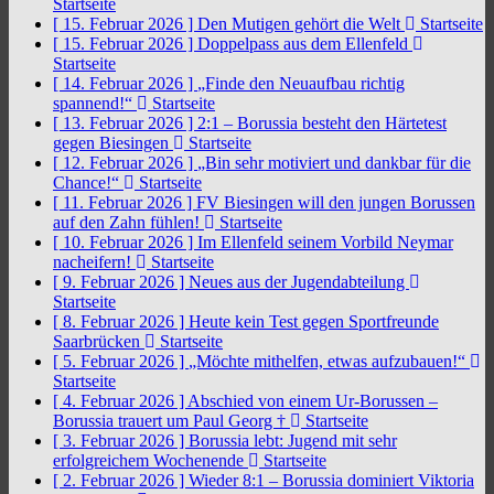
Startseite
[ 15. Februar 2026 ]
Den Mutigen gehört die Welt
Startseite
[ 15. Februar 2026 ]
Doppelpass aus dem Ellenfeld
Startseite
[ 14. Februar 2026 ]
„Finde den Neuaufbau richtig
spannend!“
Startseite
[ 13. Februar 2026 ]
2:1 – Borussia besteht den Härtetest
gegen Biesingen
Startseite
[ 12. Februar 2026 ]
„Bin sehr motiviert und dankbar für die
Chance!“
Startseite
[ 11. Februar 2026 ]
FV Biesingen will den jungen Borussen
auf den Zahn fühlen!
Startseite
[ 10. Februar 2026 ]
Im Ellenfeld seinem Vorbild Neymar
nacheifern!
Startseite
[ 9. Februar 2026 ]
Neues aus der Jugendabteilung
Startseite
[ 8. Februar 2026 ]
Heute kein Test gegen Sportfreunde
Saarbrücken
Startseite
[ 5. Februar 2026 ]
„Möchte mithelfen, etwas aufzubauen!“
Startseite
[ 4. Februar 2026 ]
Abschied von einem Ur-Borussen –
Borussia trauert um Paul Georg †
Startseite
[ 3. Februar 2026 ]
Borussia lebt: Jugend mit sehr
erfolgreichem Wochenende
Startseite
[ 2. Februar 2026 ]
Wieder 8:1 – Borussia dominiert Viktoria