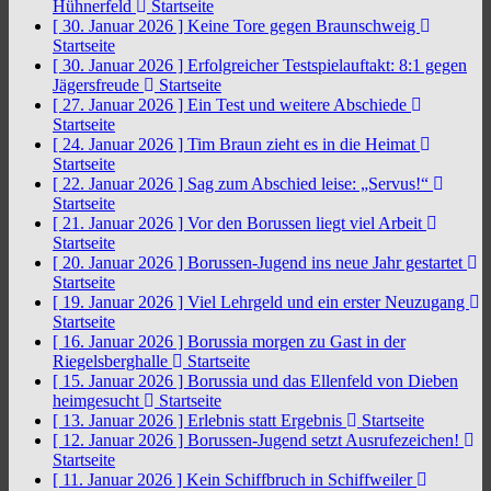
Hühnerfeld
Startseite
[ 30. Januar 2026 ]
Keine Tore gegen Braunschweig
Startseite
[ 30. Januar 2026 ]
Erfolgreicher Testspielauftakt: 8:1 gegen
Jägersfreude
Startseite
[ 27. Januar 2026 ]
Ein Test und weitere Abschiede
Startseite
[ 24. Januar 2026 ]
Tim Braun zieht es in die Heimat
Startseite
[ 22. Januar 2026 ]
Sag zum Abschied leise: „Servus!“
Startseite
[ 21. Januar 2026 ]
Vor den Borussen liegt viel Arbeit
Startseite
[ 20. Januar 2026 ]
Borussen-Jugend ins neue Jahr gestartet
Startseite
[ 19. Januar 2026 ]
Viel Lehrgeld und ein erster Neuzugang
Startseite
[ 16. Januar 2026 ]
Borussia morgen zu Gast in der
Riegelsberghalle
Startseite
[ 15. Januar 2026 ]
Borussia und das Ellenfeld von Dieben
heimgesucht
Startseite
[ 13. Januar 2026 ]
Erlebnis statt Ergebnis
Startseite
[ 12. Januar 2026 ]
Borussen-Jugend setzt Ausrufezeichen!
Startseite
[ 11. Januar 2026 ]
Kein Schiffbruch in Schiffweiler