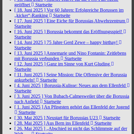
geöffnet
Startseite
[ 18. Juni 2025 ]
Vor 60 Jahren: Erfolgreiche Borussen im
„kicker“-Ranking
Startseite
[ 17. Juni 2025 ]
Eine Eiche für Borussias Abwehrzentrum
Startseite
[ 16. Juni 2025 ]
Borussia bekommt das Eröffnungsspiel!
Startseite
[ 14. Juni 2025 ]
75 Jahre Gerd Zewe – happy birthay!
Startseite
[ 13. Juni 2025 ]
Annemarie und Nino Fontanin: Zeitlebens
mit Borussia verbunden
Startseite
[ 12. Juni 2025 ]
Ganz im Sinne von Kurt Gluding
Startseite
[ 11. Juni 2025 ]
Seine Mission: Die Offensive der Borussia
ankurbeln!
Startseite
[ 4. Juni 2025 ]
Borussia-Kulisse: Neues aus dem Ellenfeld
Startseite
[ 3. Juni 2025 ]
Von Bubach-Calmesweiler über die Borussia
nach Anfield
Startseite
[ 1. Juni 2025 ]
An Pfingsten gehört das Ellenfeld der Jugend
Startseite
[ 30. Mai 2025 ]
Neustart für Borussias U23
Startseite
[ 28. Mai 2025 ]
Aus Bern ins Ellenfeld
Startseite
[ 26. Mai 2025 ]
„Abschied ist nicht das Schlimmste auf der
Welt, …
Startseite