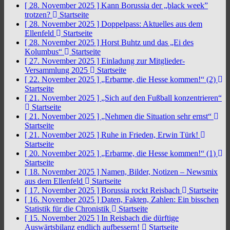
[ 28. November 2025 ]
Kann Borussia der „black week”
trotzen?
Startseite
[ 28. November 2025 ]
Doppelpass: Aktuelles aus dem
Ellenfeld
Startseite
[ 28. November 2025 ]
Horst Buhtz und das „Ei des
Kolumbus“
Startseite
[ 27. November 2025 ]
Einladung zur Mitglieder-
Versammlung 2025
Startseite
[ 22. November 2025 ]
„Erbarme, die Hesse kommen!“ (2)
Startseite
[ 21. November 2025 ]
„Sich auf den Fußball konzentrieren“
Startseite
[ 21. November 2025 ]
„Nehmen die Situation sehr ernst“
Startseite
[ 21. November 2025 ]
Ruhe in Frieden, Erwin Türk!
Startseite
[ 20. November 2025 ]
„Erbarme, die Hesse kommen!“ (1)
Startseite
[ 18. November 2025 ]
Namen, Bilder, Notizen – Newsmix
aus dem Ellenfeld
Startseite
[ 17. November 2025 ]
Borussia rockt Reisbach
Startseite
[ 16. November 2025 ]
Daten, Fakten, Zahlen: Ein bisschen
Statistik für die Chronistik
Startseite
[ 15. November 2025 ]
In Reisbach die dürftige
Auswärtsbilanz endlich aufbessern!
Startseite