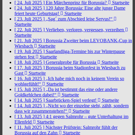
[ 24. Juli 2025 ]
Ein Märchenprinz für Borussia?
Startseite
[ 24. Juli 2025 ]
120 Jahre Borussia: Eine alte junge Dame
feiert heute Geburtstag!
Startseite
[ 23. Juli 2025 ]
„Sag´ zum Abschied leise Servus!“
Startseite
[ 22. Juli 2025 ]
Verlieben, verloren, vergessen, verzeihen
Startseite
[ 21. Juli 2025 ]
Borussia Zweiter beim LEVOBANK-Cup in
Wiesbach
Startseite
[ 19. Juli 2025 ]
Saarlandliga-Termine bis zur Winterpause
stehen fest
Startseite
[ 18. Juli 2025 ]
Generalprobe für Borussia
Startseite
[ 17. Juli 2025 ]
Borussia beim Stadionfest in Wiesbach zu
Gast
Startseite
[ 16. Juli 2025 ]
„Ich habe mich noch in keinem Verein so
wohlgefühlt!“
Startseite
[ 15. Juli 2025 ]
„Da ist bestimmt das eine oder andere
Goldkehlchen dabei!“
Startseite
[ 14. Juli 2025 ]
Saarbrücken-Spiel verlegt!
Startseite
[ 14. Juli 2025 ]
„Nicht wo der einzelne steht, zählt, sondern
dass wir zusammenstehen!“
Startseite
[ 13. Juli 2025 ]
4:1 gegen Salmrohr – gute Unterhaltung im
Ellenfeld
Startseite
[ 11. Juli 2025 ]
Nächster Prüfstein: Salmrohr fühlt der
Borussia auf den Zahn
Startseite