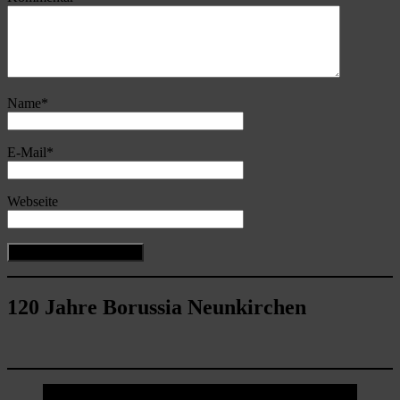
Name
*
E-Mail
*
Webseite
120 Jahre Borussia Neunkirchen