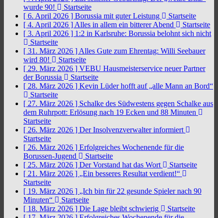
wurde 90!
Startseite
[ 6. April 2026 ]
Borussia mit guter Leistung
Startseite
[ 4. April 2026 ]
Alles in allem ein bitterer Abend
Startseite
[ 3. April 2026 ]
1:2 in Karlsruhe: Borussia belohnt sich nicht
Startseite
[ 31. März 2026 ]
Alles Gute zum Ehrentag: Willi Seebauer
wird 80!
Startseite
[ 29. März 2026 ]
VEBU Hausmeisterservice neuer Partner
der Borussia
Startseite
[ 28. März 2026 ]
Kevin Lüder hofft auf „alle Mann an Bord“
Startseite
[ 27. März 2026 ]
Schalke des Südwestens gegen Schalke aus
dem Ruhrpott: Erlösung nach 19 Ecken und 88 Minuten
Startseite
[ 26. März 2026 ]
Der Insolvenzverwalter informiert
Startseite
[ 26. März 2026 ]
Erfolgreiches Wochenende für die
Borussen-Jugend
Startseite
[ 25. März 2026 ]
Der Vorstand hat das Wort
Startseite
[ 21. März 2026 ]
„Ein besseres Resultat verdient!“
Startseite
[ 19. März 2026 ]
„Ich bin für 22 gesunde Spieler nach 90
Minuten“
Startseite
[ 18. März 2026 ]
Die Lage bleibt schwierig
Startseite
[ 17. März 2026 ]
Erfolgreiches Wochenende für die