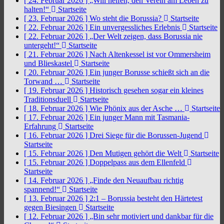
[ 24. Februar 2026 ]
„Will helfen, den Verein am Leben zu
halten!“
Startseite
[ 23. Februar 2026 ]
Wo steht die Borussia?
Startseite
[ 22. Februar 2026 ]
Ein unvergessliches Erlebnis
Startseite
[ 22. Februar 2026 ]
„Der Welt zeigen, dass Borussia nie
untergeht!“
Startseite
[ 21. Februar 2026 ]
Nach Altenkessel ist vor Ommersheim
und Blieskastel
Startseite
[ 20. Februar 2026 ]
Ein junger Borusse schießt sich an die
Torwand …
Startseite
[ 19. Februar 2026 ]
Historisch gesehen sogar ein kleines
Traditionsduell
Startseite
[ 18. Februar 2026 ]
Wie Phönix aus der Asche …
Startseite
[ 17. Februar 2026 ]
Ein junger Mann mit Tasmania-
Erfahrung
Startseite
[ 16. Februar 2026 ]
Drei Siege für die Borussen-Jugend
Startseite
[ 15. Februar 2026 ]
Den Mutigen gehört die Welt
Startseite
[ 15. Februar 2026 ]
Doppelpass aus dem Ellenfeld
Startseite
[ 14. Februar 2026 ]
„Finde den Neuaufbau richtig
spannend!“
Startseite
[ 13. Februar 2026 ]
2:1 – Borussia besteht den Härtetest
gegen Biesingen
Startseite
[ 12. Februar 2026 ]
„Bin sehr motiviert und dankbar für die