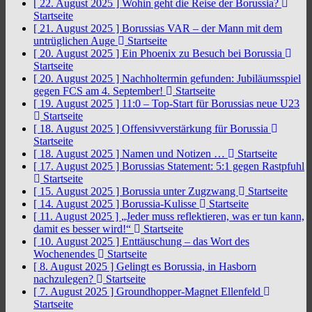
[ 22. August 2025 ]
Wohin geht die Reise der Borussia?
Startseite
[ 21. August 2025 ]
Borussias VAR – der Mann mit dem
untrüglichen Auge
Startseite
[ 20. August 2025 ]
Ein Phoenix zu Besuch bei Borussia
Startseite
[ 20. August 2025 ]
Nachholtermin gefunden: Jubiläumsspiel
gegen FCS am 4. September!
Startseite
[ 19. August 2025 ]
11:0 – Top-Start für Borussias neue U23
Startseite
[ 18. August 2025 ]
Offensivverstärkung für Borussia
Startseite
[ 18. August 2025 ]
Namen und Notizen …
Startseite
[ 17. August 2025 ]
Borussias Statement: 5:1 gegen Rastpfuhl
Startseite
[ 15. August 2025 ]
Borussia unter Zugzwang
Startseite
[ 14. August 2025 ]
Borussia-Kulisse
Startseite
[ 11. August 2025 ]
„Jeder muss reflektieren, was er tun kann,
damit es besser wird!“
Startseite
[ 10. August 2025 ]
Enttäuschung – das Wort des
Wochenendes
Startseite
[ 8. August 2025 ]
Gelingt es Borussia, in Hasborn
nachzulegen?
Startseite
[ 7. August 2025 ]
Groundhopper-Magnet Ellenfeld
Startseite