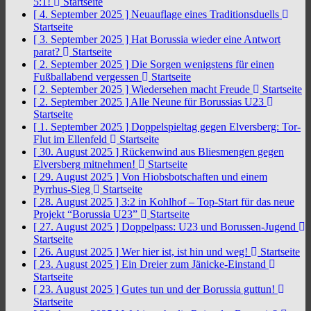
5:1!
Startseite
[ 4. September 2025 ]
Neuauflage eines Traditionsduells
Startseite
[ 3. September 2025 ]
Hat Borussia wieder eine Antwort
parat?
Startseite
[ 2. September 2025 ]
Die Sorgen wenigstens für einen
Fußballabend vergessen
Startseite
[ 2. September 2025 ]
Wiedersehen macht Freude
Startseite
[ 2. September 2025 ]
Alle Neune für Borussias U23
Startseite
[ 1. September 2025 ]
Doppelspieltag gegen Elversberg: Tor-
Flut im Ellenfeld
Startseite
[ 30. August 2025 ]
Rückenwind aus Bliesmengen gegen
Elversberg mitnehmen!
Startseite
[ 29. August 2025 ]
Von Hiobsbotschaften und einem
Pyrrhus-Sieg
Startseite
[ 28. August 2025 ]
3:2 in Kohlhof – Top-Start für das neue
Projekt “Borussia U23”
Startseite
[ 27. August 2025 ]
Doppelpass: U23 und Borussen-Jugend
Startseite
[ 26. August 2025 ]
Wer hier ist, ist hin und weg!
Startseite
[ 23. August 2025 ]
Ein Dreier zum Jänicke-Einstand
Startseite
[ 23. August 2025 ]
Gutes tun und der Borussia guttun!
Startseite