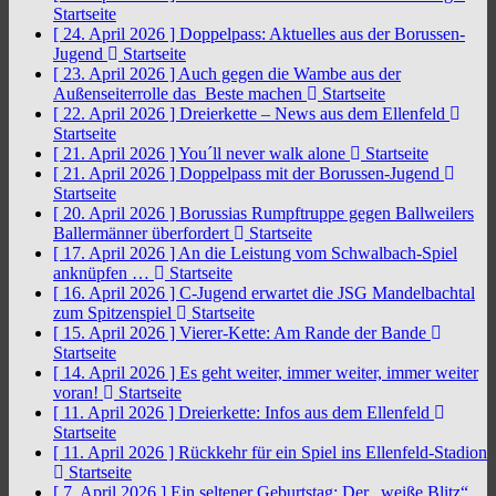
Startseite
[ 24. April 2026 ]
Doppelpass: Aktuelles aus der Borussen-
Jugend
Startseite
[ 23. April 2026 ]
Auch gegen die Wambe aus der
Außenseiterrolle das Beste machen
Startseite
[ 22. April 2026 ]
Dreierkette – News aus dem Ellenfeld
Startseite
[ 21. April 2026 ]
You´ll never walk alone
Startseite
[ 21. April 2026 ]
Doppelpass mit der Borussen-Jugend
Startseite
[ 20. April 2026 ]
Borussias Rumpftruppe gegen Ballweilers
Ballermänner überfordert
Startseite
[ 17. April 2026 ]
An die Leistung vom Schwalbach-Spiel
anknüpfen …
Startseite
[ 16. April 2026 ]
C-Jugend erwartet die JSG Mandelbachtal
zum Spitzenspiel
Startseite
[ 15. April 2026 ]
Vierer-Kette: Am Rande der Bande
Startseite
[ 14. April 2026 ]
Es geht weiter, immer weiter, immer weiter
voran!
Startseite
[ 11. April 2026 ]
Dreierkette: Infos aus dem Ellenfeld
Startseite
[ 11. April 2026 ]
Rückkehr für ein Spiel ins Ellenfeld-Stadion
Startseite
[ 7. April 2026 ]
Ein seltener Geburtstag: Der „weiße Blitz“