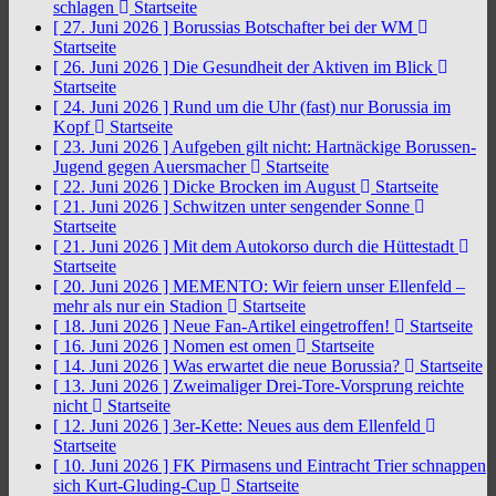
schlagen
Startseite
[ 27. Juni 2026 ]
Borussias Botschafter bei der WM
Startseite
[ 26. Juni 2026 ]
Die Gesundheit der Aktiven im Blick
Startseite
[ 24. Juni 2026 ]
Rund um die Uhr (fast) nur Borussia im
Kopf
Startseite
[ 23. Juni 2026 ]
Aufgeben gilt nicht: Hartnäckige Borussen-
Jugend gegen Auersmacher
Startseite
[ 22. Juni 2026 ]
Dicke Brocken im August
Startseite
[ 21. Juni 2026 ]
Schwitzen unter sengender Sonne
Startseite
[ 21. Juni 2026 ]
Mit dem Autokorso durch die Hüttestadt
Startseite
[ 20. Juni 2026 ]
MEMENTO: Wir feiern unser Ellenfeld –
mehr als nur ein Stadion
Startseite
[ 18. Juni 2026 ]
Neue Fan-Artikel eingetroffen!
Startseite
[ 16. Juni 2026 ]
Nomen est omen
Startseite
[ 14. Juni 2026 ]
Was erwartet die neue Borussia?
Startseite
[ 13. Juni 2026 ]
Zweimaliger Drei-Tore-Vorsprung reichte
nicht
Startseite
[ 12. Juni 2026 ]
3er-Kette: Neues aus dem Ellenfeld
Startseite
[ 10. Juni 2026 ]
FK Pirmasens und Eintracht Trier schnappen
sich Kurt-Gluding-Cup
Startseite