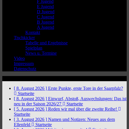
F Jugend
E Jugend
D Jugend
C Jugend
B Jugend
A Jugend
Kontakt
Tischkicker
Tabelle und Ergebnisse
Spielplan
News u. Termine
Video
Impressum
Datenschutz
News Ticker
[ 8. August 2026 ]
Erste Punkte, erste Tore in der Saarpfalz?
Startseite
[ 8. August 2026 ]
Einwurf, Abstoß, Auswechslungen: Das ist
neu in der Saison 2026/27
Startseite
[ 5. August 2026 ]
Reden wir mal über die zweite Reihe!
Startseite
[ 3. August 2026 ]
Namen und Notizen: Neues aus dem
Ellenfeld
Startseite