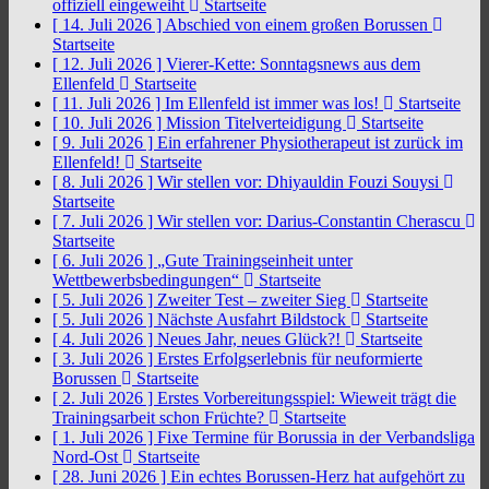
offiziell eingeweiht
Startseite
[ 14. Juli 2026 ]
Abschied von einem großen Borussen
Startseite
[ 12. Juli 2026 ]
Vierer-Kette: Sonntagsnews aus dem
Ellenfeld
Startseite
[ 11. Juli 2026 ]
Im Ellenfeld ist immer was los!
Startseite
[ 10. Juli 2026 ]
Mission Titelverteidigung
Startseite
[ 9. Juli 2026 ]
Ein erfahrener Physiotherapeut ist zurück im
Ellenfeld!
Startseite
[ 8. Juli 2026 ]
Wir stellen vor: Dhiyauldin Fouzi Souysi
Startseite
[ 7. Juli 2026 ]
Wir stellen vor: Darius-Constantin Cherascu
Startseite
[ 6. Juli 2026 ]
„Gute Trainingseinheit unter
Wettbewerbsbedingungen“
Startseite
[ 5. Juli 2026 ]
Zweiter Test – zweiter Sieg
Startseite
[ 5. Juli 2026 ]
Nächste Ausfahrt Bildstock
Startseite
[ 4. Juli 2026 ]
Neues Jahr, neues Glück?!
Startseite
[ 3. Juli 2026 ]
Erstes Erfolgserlebnis für neuformierte
Borussen
Startseite
[ 2. Juli 2026 ]
Erstes Vorbereitungsspiel: Wieweit trägt die
Trainingsarbeit schon Früchte?
Startseite
[ 1. Juli 2026 ]
Fixe Termine für Borussia in der Verbandsliga
Nord-Ost
Startseite
[ 28. Juni 2026 ]
Ein echtes Borussen-Herz hat aufgehört zu