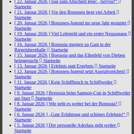
[ 22. Januar 2026 ]
Sag zum Abschied leise: „Servus!“
Startseite
[ 21. Januar 2026 ]
Vor den Borussen liegt viel Arbeit
Startseite
[ 20. Januar 2026 ]
Borussen-Jugend ins neue Jahr gestartet
Startseite
[ 19. Januar 2026 ]
Viel Lehrgeld und ein erster Neuzugang
Startseite
[ 16. Januar 2026 ]
Borussia morgen zu Gast in der
Riegelsberghalle
Startseite
[ 15. Januar 2026 ]
Borussia und das Ellenfeld von Dieben
heimgesucht
Startseite
[ 13. Januar 2026 ]
Erlebnis statt Ergebnis
Startseite
[ 12. Januar 2026 ]
Borussen-Jugend setzt Ausrufezeichen!
Startseite
[ 11. Januar 2026 ]
Kein Schiffbruch in Schiffweiler
Startseite
[ 9. Januar 2026 ]
Borussia beim Samson-Cup in Schiffweiler
am Start
Startseite
[ 8. Januar 2026 ]
Wie geht es weiter bei der Borussia?
Startseite
[ 6. Januar 2026 ]
„Gute Erfahrung und schönes Erlebnis!“
Startseite
[ 5. Januar 2026 ]
Der personelle Aderlass geht weiter
Startseite