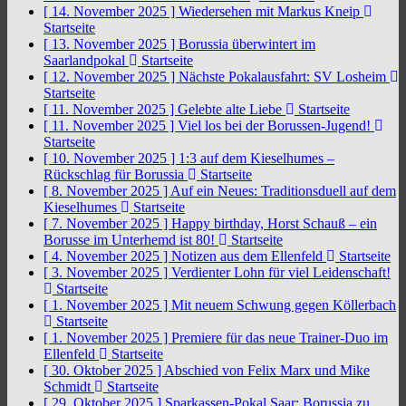
[ 14. November 2025 ]
Wiedersehen mit Markus Kneip
Startseite
[ 13. November 2025 ]
Borussia überwintert im
Saarlandpokal
Startseite
[ 12. November 2025 ]
Nächste Pokalausfahrt: SV Losheim
Startseite
[ 11. November 2025 ]
Gelebte alte Liebe
Startseite
[ 11. November 2025 ]
Viel los bei der Borussen-Jugend!
Startseite
[ 10. November 2025 ]
1:3 auf dem Kieselhumes –
Rückschlag für Borussia
Startseite
[ 8. November 2025 ]
Auf ein Neues: Traditionsduell auf dem
Kieselhumes
Startseite
[ 7. November 2025 ]
Happy birthday, Horst Schauß – ein
Borusse im Unterhemd ist 80!
Startseite
[ 4. November 2025 ]
Notizen aus dem Ellenfeld
Startseite
[ 3. November 2025 ]
Verdienter Lohn für viel Leidenschaft!
Startseite
[ 1. November 2025 ]
Mit neuem Schwung gegen Köllerbach
Startseite
[ 1. November 2025 ]
Premiere für das neue Trainer-Duo im
Ellenfeld
Startseite
[ 30. Oktober 2025 ]
Abschied von Felix Marx und Mike
Schmidt
Startseite
[ 29. Oktober 2025 ]
Sparkassen-Pokal Saar: Borussia zu