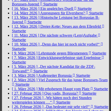
Borussen-Jugend
Startseite
[ 16. März 2026 ]
Ein ungleiches Duell
Startseite
[ 14. März 2026 ]
Anregungen für Elversberg?
Startseite
[ 13. März 2026 ]
Historische Leistung bei Borussias B-
Jugend
Startseite
[ 12. März 2026 ]
Dreier-Kette: Neues aus dem Ellenfeld
Startseite
[ 11. März 2026 ]
Die nächste schwere (Lern)Aufgabe
Startseite
[ 10. März 2026 ]
„Denn das hier ist noch nicht vorbei!“
Startseite
[ 9. März 2026 ]
Lehrstunde gegen Bliesmengen
Startseite
[ 7. März 2026 ]
Entwicklungserlebnisse statt Ergebnisse
Startseite
[ 5. März 2026 ]
„Der nächste Kandidat für die ZDF-
Torwand!“
Startseite
[ 3. März 2026 ]
Außenseiter Borussia
Startseite
[ 2. März 2026 ]
Viel Zuspruch für das junge Borussen-Team
Startseite
[ 1. März 2026 ]
Mit erhobenem Haupt vom Platz
Startseite
[ 27. Februar 2026 ]
Quo vadis, Borussia?
Startseite
[ 27. Februar 2026 ]
„Wir hätten noch drei Stunden
weiterspielen können …“
Startseite
[ 26. Februar 2026 ]
„Das bedeutet mir sehr viel!“
Startseite