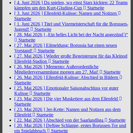
[ 4. Juni 2026 ]
Da spielen, wo einst Stars kickten: 22 Teams
kämpfen um den Kurt-Gluding-Cup
Startseite
[ 3. Juni 2026 ]
Ellenfeld-Kulisse: Namen und Notizen
Startseite
[ 1. Juni 2026 ]
Titel und Vizemeisterschaft für die Borussen-
Jugend!
Startseite
[ 28. Mai 2026 ]
„Ein helles Licht bei der Nacht angezünd´t“
Startseite
[ 27. Mai 2026 ]
Eilmeldung: Borussia hat einen neuen
Vorstand!
Startseite
[ 27. Mai 2026 ]
Wieder große Begeisterung für das Kleinod
Ellenfeld-Stadion
Startseite
[ 26. Mai 2026 ]
Memento: Außerordentliche
Mitgliederversammlung morgen am 27. Mai!
Startseite
[ 26. Mai 2026 ]
Ellenfeld-Kulisse: Abschied in Bildern
Startseite
[ 25. Mai 2026 ]
Emotionaler Saisonabschluss vor guter
Kulisse
Startseite
[ 23. Mai 2026 ]
Die vier Musketiere aus dem Ellenfeld
Startseite
[ 23. Mai 2026 ]
3er-Kette: Namen und Notizen aus dem
Ellenfeld
Startseite
[ 22. Mai 2026 ]
Abschied von der Saarlandliga
Startseite
[ 20. Mai 2026 ]
Deftige Schlappe, erstes Borussen-Tor und
ein Spielabbruch
Startseite