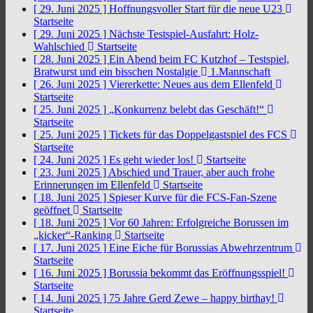
[ 29. Juni 2025 ]
Hoffnungsvoller Start für die neue U23
Startseite
[ 29. Juni 2025 ]
Nächste Testspiel-Ausfahrt: Holz-
Wahlschied
Startseite
[ 28. Juni 2025 ]
Ein Abend beim FC Kutzhof – Testspiel,
Bratwurst und ein bisschen Nostalgie
1.Mannschaft
[ 26. Juni 2025 ]
Viererkette: Neues aus dem Ellenfeld
Startseite
[ 25. Juni 2025 ]
„Konkurrenz belebt das Geschäft!“
Startseite
[ 25. Juni 2025 ]
Tickets für das Doppelgastspiel des FCS
Startseite
[ 24. Juni 2025 ]
Es geht wieder los!
Startseite
[ 23. Juni 2025 ]
Abschied und Trauer, aber auch frohe
Erinnerungen im Ellenfeld
Startseite
[ 18. Juni 2025 ]
Spieser Kurve für die FCS-Fan-Szene
geöffnet
Startseite
[ 18. Juni 2025 ]
Vor 60 Jahren: Erfolgreiche Borussen im
„kicker“-Ranking
Startseite
[ 17. Juni 2025 ]
Eine Eiche für Borussias Abwehrzentrum
Startseite
[ 16. Juni 2025 ]
Borussia bekommt das Eröffnungsspiel!
Startseite
[ 14. Juni 2025 ]
75 Jahre Gerd Zewe – happy birthay!
Startseite