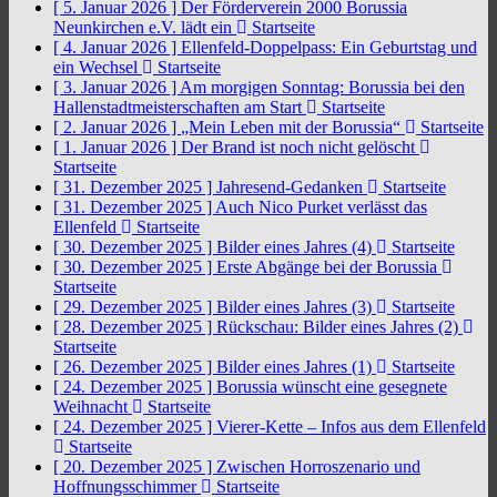
[ 5. Januar 2026 ]
Der Förderverein 2000 Borussia
Neunkirchen e.V. lädt ein
Startseite
[ 4. Januar 2026 ]
Ellenfeld-Doppelpass: Ein Geburtstag und
ein Wechsel
Startseite
[ 3. Januar 2026 ]
Am morgigen Sonntag: Borussia bei den
Hallenstadtmeisterschaften am Start
Startseite
[ 2. Januar 2026 ]
„Mein Leben mit der Borussia“
Startseite
[ 1. Januar 2026 ]
Der Brand ist noch nicht gelöscht
Startseite
[ 31. Dezember 2025 ]
Jahresend-Gedanken
Startseite
[ 31. Dezember 2025 ]
Auch Nico Purket verlässt das
Ellenfeld
Startseite
[ 30. Dezember 2025 ]
Bilder eines Jahres (4)
Startseite
[ 30. Dezember 2025 ]
Erste Abgänge bei der Borussia
Startseite
[ 29. Dezember 2025 ]
Bilder eines Jahres (3)
Startseite
[ 28. Dezember 2025 ]
Rückschau: Bilder eines Jahres (2)
Startseite
[ 26. Dezember 2025 ]
Bilder eines Jahres (1)
Startseite
[ 24. Dezember 2025 ]
Borussia wünscht eine gesegnete
Weihnacht
Startseite
[ 24. Dezember 2025 ]
Vierer-Kette – Infos aus dem Ellenfeld
Startseite
[ 20. Dezember 2025 ]
Zwischen Horroszenario und
Hoffnungsschimmer
Startseite