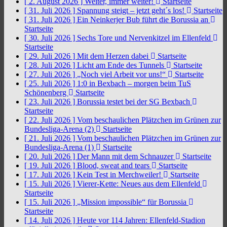
[ 2. August 2026 ]
Weiter, immer weiter!
Startseite
[ 31. Juli 2026 ]
Spannung steigt – jetzt geht´s los!
Startseite
[ 31. Juli 2026 ]
Ein Neinkerjer Bub führt die Borussia an
Startseite
[ 30. Juli 2026 ]
Sechs Tore und Nervenkitzel im Ellenfeld
Startseite
[ 29. Juli 2026 ]
Mit dem Herzen dabei
Startseite
[ 28. Juli 2026 ]
Licht am Ende des Tunnels
Startseite
[ 27. Juli 2026 ]
„Noch viel Arbeit vor uns!“
Startseite
[ 25. Juli 2026 ]
1:0 in Bexbach – morgen beim TuS
Schönenberg
Startseite
[ 23. Juli 2026 ]
Borussia testet bei der SG Bexbach
Startseite
[ 22. Juli 2026 ]
Vom beschaulichen Plätzchen im Grünen zur
Bundesliga-Arena (2)
Startseite
[ 21. Juli 2026 ]
Vom beschaulichen Plätzchen im Grünen zur
Bundesliga-Arena (1)
Startseite
[ 20. Juli 2026 ]
Der Mann mit dem Schnauzer
Startseite
[ 19. Juli 2026 ]
Blood, sweat and tears
Startseite
[ 17. Juli 2026 ]
Kein Test in Merchweiler!
Startseite
[ 15. Juli 2026 ]
Vierer-Kette: Neues aus dem Ellenfeld
Startseite
[ 15. Juli 2026 ]
„Mission impossible“ für Borussia
Startseite
[ 14. Juli 2026 ]
Heute vor 114 Jahren: Ellenfeld-Stadion