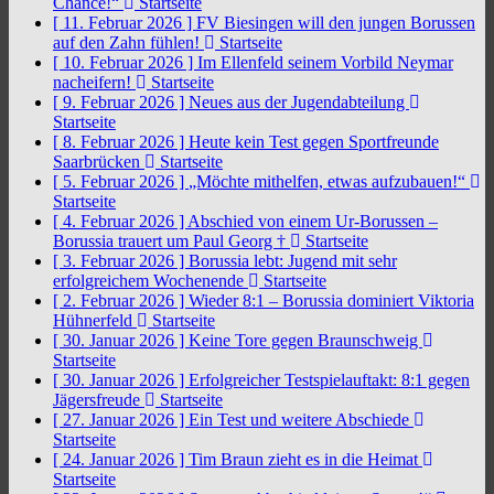
Chance!“
Startseite
[ 11. Februar 2026 ]
FV Biesingen will den jungen Borussen
auf den Zahn fühlen!
Startseite
[ 10. Februar 2026 ]
Im Ellenfeld seinem Vorbild Neymar
nacheifern!
Startseite
[ 9. Februar 2026 ]
Neues aus der Jugendabteilung
Startseite
[ 8. Februar 2026 ]
Heute kein Test gegen Sportfreunde
Saarbrücken
Startseite
[ 5. Februar 2026 ]
„Möchte mithelfen, etwas aufzubauen!“
Startseite
[ 4. Februar 2026 ]
Abschied von einem Ur-Borussen –
Borussia trauert um Paul Georg †
Startseite
[ 3. Februar 2026 ]
Borussia lebt: Jugend mit sehr
erfolgreichem Wochenende
Startseite
[ 2. Februar 2026 ]
Wieder 8:1 – Borussia dominiert Viktoria
Hühnerfeld
Startseite
[ 30. Januar 2026 ]
Keine Tore gegen Braunschweig
Startseite
[ 30. Januar 2026 ]
Erfolgreicher Testspielauftakt: 8:1 gegen
Jägersfreude
Startseite
[ 27. Januar 2026 ]
Ein Test und weitere Abschiede
Startseite
[ 24. Januar 2026 ]
Tim Braun zieht es in die Heimat
Startseite