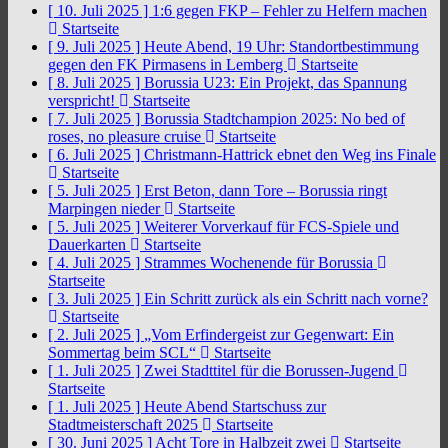
[ 10. Juli 2025 ]
1:6 gegen FKP – Fehler zu Helfern machen
Startseite
[ 9. Juli 2025 ]
Heute Abend, 19 Uhr: Standortbestimmung
gegen den FK Pirmasens in Lemberg
Startseite
[ 8. Juli 2025 ]
Borussia U23: Ein Projekt, das Spannung
verspricht!
Startseite
[ 7. Juli 2025 ]
Borussia Stadtchampion 2025: No bed of
roses, no pleasure cruise
Startseite
[ 6. Juli 2025 ]
Christmann-Hattrick ebnet den Weg ins Finale
Startseite
[ 5. Juli 2025 ]
Erst Beton, dann Tore – Borussia ringt
Marpingen nieder
Startseite
[ 5. Juli 2025 ]
Weiterer Vorverkauf für FCS-Spiele und
Dauerkarten
Startseite
[ 4. Juli 2025 ]
Strammes Wochenende für Borussia
Startseite
[ 3. Juli 2025 ]
Ein Schritt zurück als ein Schritt nach vorne?
Startseite
[ 2. Juli 2025 ]
„Vom Erfindergeist zur Gegenwart: Ein
Sommertag beim SCL“
Startseite
[ 1. Juli 2025 ]
Zwei Stadttitel für die Borussen-Jugend
Startseite
[ 1. Juli 2025 ]
Heute Abend Startschuss zur
Stadtmeisterschaft 2025
Startseite
[ 30. Juni 2025 ]
Acht Tore in Halbzeit zwei
Startseite