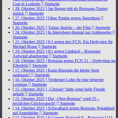
Gast in Losheim
Startseite
[ 28. Oktober 2025 ]
Jan Berger tritt als Borussen-Trainer
zurück
Startseite
[ 27. Oktober 2025 ]
Ohne Punkte gegen Jägersburg
Startseite
[ 26. Oktober 2025 ]
Tobias Jänicke – der Film
Startseite
[ 24. Oktober 2025 ]
In Jägersburg diesmal nur Außenseiter
Startseite
[ 21. Oktober 2025 ]
6:1 gegen den FCN: Ein Derbysieg für
Michael Rosar
Startseite
[ 19. Oktober 2025 ]
0:1 gegen Limbach – Borussias
Aufwind abgebremst
Startseite
[ 18. Oktober 2025 ]
Borussia gegen FCN 21 – Derbytime im
Ellenfeld
Startseite
[ 17. Oktober 2025 ]
Kann Borussia die kleine Serie
ausbauen?
Startseite
[ 16. Oktober 2025 ]
Verdienter Lohn für eine beherzte
Leistung
Startseite
[ 15. Oktober 2025 ]
„Chrissie“ hätte seine helle Freude
gehabt
Startseite
[ 15. Oktober 2025 ]
Der „Ober-Borusse“ wird 55 –
herzlichen Glückwunsch!
Startseite
[ 14. Oktober 2025 ]
Schwalbach gegen Borussia: Pokalduell
auf Augenhöhe
Startseite
[ 13. Oktober 2025 ]
6:2 gegen Hangard II – Borussias U23