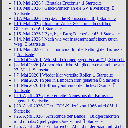
[ 19. Mai 2026 ]
„Brutales Ergebnis“
Startseite
[ 18. Mai 2026 ]
Glückwunsch an die SV Elversberg!
Startseite
[ 17. Mai 2026 ]
Vergesst die Borussia nicht!
Startseite
[ 16. Mai 2026 ]
Joachim Weber 80 Jahre – herzlichen
Glückwunsch!
Startseite
[ 15. Mai 2026 ]
Bye, bye, Burg Bucherbach!?
Startseite
[ 14. Mai 2026 ]
Nach wie vor insgesamt auf einem guten
Weg!
Startseite
[ 13. Mai 2026 ]
Ein Triumvirat für die Rettung der Borussia
Startseite
[ 9. Mai 2026 ]
„Wie Mini Cooper gegen Ferrari!“
Startseite
[ 8. Mai 2026 ]
Außerordentliche Mitgliederversammlung am
27. Mai
Startseite
[ 7. Mai 2026 ]
Wieder klar verteilte Rollen
Startseite
[ 4. Mai 2026 ]
Spiel in Limbach früh gelaufen
Startseite
[ 1. Mai 2026 ]
Hoffnung auf ein ordentliches Resultat
Startseite
[ 29. April 2026 ]
Viererkette: Neues aus der Borussen-
Jugend
Startseite
[ 28. April 2026 ]
Der “FCS-Killer” von 1966 wird 85!
Startseite
[ 26. April 2026 ]
Am Rande der Bande – Bildgeschichten
rund um das Spiel gegen Quierschied
Startseite
[ 25. April 2026 ]
Ein torreicher Abend in der Saarlandliga