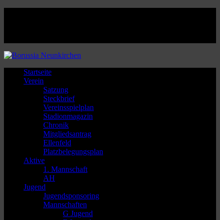
Facebook
Twitter
Instagram
Youtube
Startseite
Verein
Satzung
Steckbrief
Vereinsspielplan
Stadionmagazin
Chronik
Mitgliedsantrag
Ellenfeld
Platzbelegungsplan
Aktive
1. Mannschaft
AH
Jugend
Jugendsponsoring
Mannschaften
G Jugend