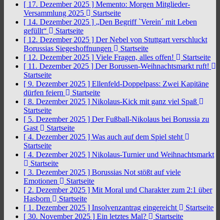
[ 17. Dezember 2025 ]
Memento: Morgen Mitglieder-
Versammlung 2025
Startseite
[ 14. Dezember 2025 ]
„Den Begriff `Verein´ mit Leben
gefüllt“
Startseite
[ 12. Dezember 2025 ]
Der Nebel von Stuttgart verschluckt
Borussias Siegeshoffnungen
Startseite
[ 12. Dezember 2025 ]
Viele Fragen, alles offen!
Startseite
[ 11. Dezember 2025 ]
Der Borussen-Weihnachtsmarkt ruft!
Startseite
[ 9. Dezember 2025 ]
Ellenfeld-Doppelpass: Zwei Kapitäne
dürfen feiern
Startseite
[ 8. Dezember 2025 ]
Nikolaus-Kick mit ganz viel Spaß
Startseite
[ 5. Dezember 2025 ]
Der Fußball-Nikolaus bei Borussia zu
Gast
Startseite
[ 4. Dezember 2025 ]
Was auch auf dem Spiel steht
Startseite
[ 4. Dezember 2025 ]
Nikolaus-Turnier und Weihnachtsmarkt
Startseite
[ 3. Dezember 2025 ]
Borussias Not stößt auf viele
Emotionen
Startseite
[ 2. Dezember 2025 ]
Mit Moral und Charakter zum 2:1 über
Hasborn
Startseite
[ 1. Dezember 2025 ]
Insolvenzantrag eingereicht
Startseite
[ 30. November 2025 ]
Ein letztes Mal?
Startseite