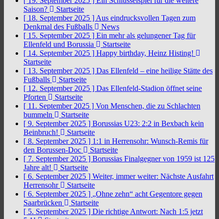
[ 19. September 2025 ]
Ein Schlüsselspiel für die weitere
Saison?
Startseite
[ 18. September 2025 ]
Aus eindrucksvollen Tagen zum
Denkmal des Fußballs
News
[ 15. September 2025 ]
Ein mehr als gelungener Tag für
Ellenfeld und Borussia
Startseite
[ 14. September 2025 ]
Happy birthday, Heinz Histing!
Startseite
[ 13. September 2025 ]
Das Ellenfeld – eine heilige Stätte des
Fußballs
Startseite
[ 12. September 2025 ]
Das Ellenfeld-Stadion öffnet seine
Pforten
Startseite
[ 11. September 2025 ]
Von Menschen, die zu Schlachten
bummeln
Startseite
[ 9. September 2025 ]
Borussias U23: 2:2 in Bexbach kein
Beinbruch!
Startseite
[ 8. September 2025 ]
1:1 in Herrensohr: Wunsch-Remis für
den Borussen-Doc
Startseite
[ 7. September 2025 ]
Borussias Finalgegner von 1959 ist 125
Jahre alt!
Startseite
[ 6. September 2025 ]
Weiter, immer weiter: Nächste Ausfahrt
Herrensohr
Startseite
[ 6. September 2025 ]
„Ohne zehn“ acht Gegentore gegen
Saarbrücken
Startseite
[ 5. September 2025 ]
Die richtige Antwort: Nach 1:5 jetzt