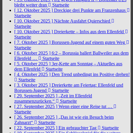
bleibt weiter dran
Startseite
[ 12. Oktober 2025 ]
Dreckige drei Punkte am Franzenhaus
Startseite
[ 10. Oktober 2025 ]
Nächste Ausfahrt Quierschied
Startseite
[ 10. Oktober 2025 ]
Dreierkette – Infos aus dem Ellenfeld
Startseite
[ 7. Oktober 2025 ]
Borussen-Jugend auf einem guten Weg
Startseite
[ 6. Oktober 2025 ]
6:2 – Borussia ballert Ballweiler aus dem
Ellenfeld …
Startseite
[ 5. Oktober 2025 ]
3er-Kette am Sonntag – Aktuelles aus
dem Ellenfeld
Startseite
[ 4. Oktober 2025 ]
Den Trend unbedingt ins Positive drehen!
Startseite
[ 3. Oktober 2025 ]
Dreierkette am Feiertag: Ellenfeld und
Borussen-Jugend
Startseite
[ 29. September 2025 ]
„Zeit im Ellenfeld
zusammenzurücken.“
Startseite
[ 27. September 2025 ]
Wenn einer eine Reise tut …
Startseite
[ 26. September 2025 ]
„Das ist wie ein Besuch beim
Zahnarzt“
Startseite
[ 22. September 2025 ]
Ein gebrauchter Tag
Startseite