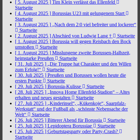
[ 5. August 2025 ]
Tim Klein verlässt das Ellenfeld
Startseite
[ 4. August 2025 ]
Borussias U23 mit gelungenem Start
Startseite
[ 3. August 2025 ]
„Nach dem 2:0 viel befreiter und lockerer“
Startseite
[ 2. August 2025 ]
Abschied von Ludwig Lang †
Startseite
[ 1. August 2025 ]
Borussia will gegen Reisbach den Bock
umstoßen
Startseite
[ 1. August 2025 ]
Misslungene zweite Borussen-Halbzeit,
heimstarke Preußen
Startseite
[ 31. Juli 2025 ]
„Die Truppe hat Charakter und den Willen
zum Erfolg!“
Startseite
[ 30. Juli 2025 ]
Preußen und Borussen wollen heute die
ersten Punkte
Startseite
[ 29. Juli 2025 ]
Borussia-Kulisse
Startseite
[ 28. Juli 2025 ]
„Innova Home Ellenfeld-Stadion“ – Altes
erhalten und neues gestalten
Startseite
[ 27. Juli 2025 ]
„Kinderinsel“, „Kükenkoje“, Saarpfalz-
Werkstatt“ und der Fußball als „schönste Nebensache der
Welt“
Startseite
[ 26. Juli 2025 ]
Bitterer Abend für Borussia
Startseite
[ 25. Juli 2025 ]
Lepidoptera Borussiae
Startseite
[ 25. Juli 2025 ]
Geburtstagsparty oder Party-Crash?
Startseite