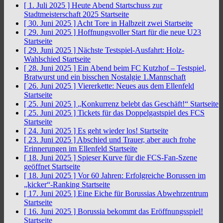
[ 1. Juli 2025 ]
Heute Abend Startschuss zur
Stadtmeisterschaft 2025
Startseite
[ 30. Juni 2025 ]
Acht Tore in Halbzeit zwei
Startseite
[ 29. Juni 2025 ]
Hoffnungsvoller Start für die neue U23
Startseite
[ 29. Juni 2025 ]
Nächste Testspiel-Ausfahrt: Holz-
Wahlschied
Startseite
[ 28. Juni 2025 ]
Ein Abend beim FC Kutzhof – Testspiel,
Bratwurst und ein bisschen Nostalgie
1.Mannschaft
[ 26. Juni 2025 ]
Viererkette: Neues aus dem Ellenfeld
Startseite
[ 25. Juni 2025 ]
„Konkurrenz belebt das Geschäft!“
Startseite
[ 25. Juni 2025 ]
Tickets für das Doppelgastspiel des FCS
Startseite
[ 24. Juni 2025 ]
Es geht wieder los!
Startseite
[ 23. Juni 2025 ]
Abschied und Trauer, aber auch frohe
Erinnerungen im Ellenfeld
Startseite
[ 18. Juni 2025 ]
Spieser Kurve für die FCS-Fan-Szene
geöffnet
Startseite
[ 18. Juni 2025 ]
Vor 60 Jahren: Erfolgreiche Borussen im
„kicker“-Ranking
Startseite
[ 17. Juni 2025 ]
Eine Eiche für Borussias Abwehrzentrum
Startseite
[ 16. Juni 2025 ]
Borussia bekommt das Eröffnungsspiel!
Startseite