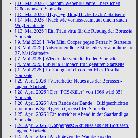
[ 16. Mai 2026 ]
Joachim Weber 80 Jahre – herzlichen
Glückwunsch!
Startseite
[ 15. Mai 2026 ]
Bye, bye, Burg Bucherbach!?
Startseite
[ 14. Mai 2026 ]
Nach wie vor insgesamt auf einem guten
Weg!
Startseite
[ 13. Mai 2026 ]
Ein Triumvirat für die Rettung der Borussia
Startseite
[ 9. Mai 2026 ]
„Wie Mini Cooper gegen Ferrari!“
Startseite
[ 8. Mai 2026 ]
Außerordentliche Mitgliederversammlung am
27. Mai
Startseite
[ 7. Mai 2026 ]
Wieder klar verteilte Rollen
Startseite
[ 4. Mai 2026 ]
Spiel in Limbach früh gelaufen
Startseite
[ 1. Mai 2026 ]
Hoffnung auf ein ordentliches Resultat
Startseite
[ 29. April 2026 ]
Viererkette: Neues aus der Borussen-
Jugend
Startseite
[ 28. April 2026 ]
Der “FCS-Killer” von 1966 wird 85!
Startseite
[ 26. April 2026 ]
Am Rande der Bande – Bildgeschichten
rund um das Spiel gegen Quierschied
Startseite
[ 25. April 2026 ]
Ein torreicher Abend in der Saarlandliga
Startseite
[ 24. April 2026 ]
Doppelpass: Aktuelles aus der Borussen-
Jugend
Startseite
[ 23. April 2026 ]
Auch gegen die Wambe aus der