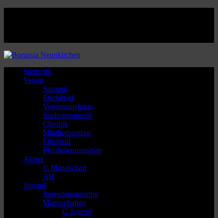
Facebook
Twitter
Instagram
Youtube
Startseite
Verein
Satzung
Steckbrief
Vereinsspielplan
Stadionmagazin
Chronik
Mitgliedsantrag
Ellenfeld
Platzbelegungsplan
Aktive
1. Mannschaft
AH
Jugend
Jugendsponsoring
Mannschaften
G Jugend