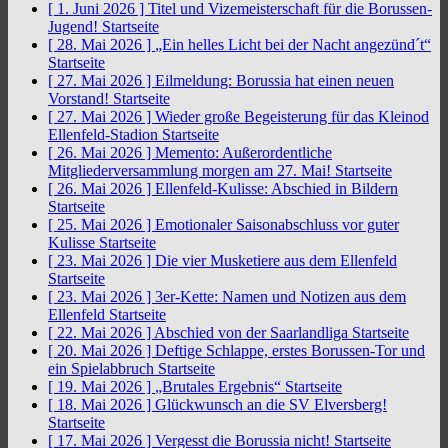
[ 1. Juni 2026 ]
Titel und Vizemeisterschaft für die Borussen-
Jugend!
Startseite
[ 28. Mai 2026 ]
„Ein helles Licht bei der Nacht angezünd´t“
Startseite
[ 27. Mai 2026 ]
Eilmeldung: Borussia hat einen neuen
Vorstand!
Startseite
[ 27. Mai 2026 ]
Wieder große Begeisterung für das Kleinod
Ellenfeld-Stadion
Startseite
[ 26. Mai 2026 ]
Memento: Außerordentliche
Mitgliederversammlung morgen am 27. Mai!
Startseite
[ 26. Mai 2026 ]
Ellenfeld-Kulisse: Abschied in Bildern
Startseite
[ 25. Mai 2026 ]
Emotionaler Saisonabschluss vor guter
Kulisse
Startseite
[ 23. Mai 2026 ]
Die vier Musketiere aus dem Ellenfeld
Startseite
[ 23. Mai 2026 ]
3er-Kette: Namen und Notizen aus dem
Ellenfeld
Startseite
[ 22. Mai 2026 ]
Abschied von der Saarlandliga
Startseite
[ 20. Mai 2026 ]
Deftige Schlappe, erstes Borussen-Tor und
ein Spielabbruch
Startseite
[ 19. Mai 2026 ]
„Brutales Ergebnis“
Startseite
[ 18. Mai 2026 ]
Glückwunsch an die SV Elversberg!
Startseite
[ 17. Mai 2026 ]
Vergesst die Borussia nicht!
Startseite