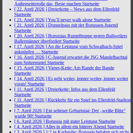
Außenseiterrolle das Beste machen
Startseite
[ 22. April 2026 ]
Dreierkette – News aus dem Ellenfeld
Startseite
[ 21. April 2026 ]
You´ll never walk alone
Startseite
[ 21. April 2026 ]
Doppelpass mit der Borussen-Jugend
Startseite
[ 20. April 2026 ]
Borussias Rumpftruppe gegen Ballweilers
Ballermänner überfordert
Startseite
[ 17. April 2026 ]
An die Leistung vom Schwalbach-Spiel
anknüpfen …
Startseite
[ 16. April 2026 ]
C-Jugend erwartet die JSG Mandelbachtal
zum Spitzenspiel
Startseite
[ 15. April 2026 ]
Vierer-Kette: Am Rande der Bande
Startseite
[ 14. April 2026 ]
Es geht weiter, immer weiter, immer weiter
voran!
Startseite
[ 11. April 2026 ]
Dreierkette: Infos aus dem Ellenfeld
Startseite
[ 11. April 2026 ]
Rückkehr für ein Spiel ins Ellenfeld-Stadion
Startseite
[ 7. April 2026 ]
Ein seltener Geburtstag: Der „weiße Blitz“
wurde 90!
Startseite
[ 6. April 2026 ]
Borussia mit guter Leistung
Startseite
[ 4. April 2026 ]
Alles in allem ein bitterer Abend
Startseite
[ 3. April 2026 ]
1:2 in Karlsruhe: Borussia belohnt sich nicht