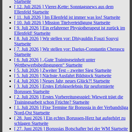
Startseite
[ 12. Juli 2026 ]
Vierer-Kette: Sonntagsnews aus dem
Ellenfeld
Startseite
[ 11. Juli 2026 ]
Im Ellenfeld ist immer was los!
Startseite
[ 10. Juli 2026 ]
Mission Titelverteidigung
Startseite
[ 9. Juli 2026 ]
Ein erfahrener Physiotherapeut ist zurück im
Ellenfeld!
Startseite
[ 8. Juli 2026 ]
Wir stellen vor: Dhiyauldin Fouzi Souysi
Startseite
[ 7. Juli 2026 ]
Wir stellen vor: Darius-Constantin Cherascu
Startseite
[ 6. Juli 2026 ]
„Gute Trainingseinheit unter
Wettbewerbsbedingungen“
Startseite
[ 5. Juli 2026 ]
Zweiter Test – zweiter Sieg
Startseite
[ 5. Juli 2026 ]
Nächste Ausfahrt Bildstock
Startseite
[ 4. Juli 2026 ]
Neues Jahr, neues Glück?!
Startseite
[ 3. Juli 2026 ]
Erstes Erfolgserlebnis für neuformierte
Borussen
Startseite
[ 2. Juli 2026 ]
Erstes Vorbereitungsspiel: Wieweit trägt die
Trainingsarbeit schon Früchte?
Startseite
[ 1. Juli 2026 ]
Fixe Termine für Borussia in der Verbandsliga
Nord-Ost
Startseite
[ 28. Juni 2026 ]
Ein echtes Borussen-Herz hat aufgehört zu
schlagen
Startseite
[ 27. Juni 2026 ]
Borussias Botschafter bei der WM
Startseite