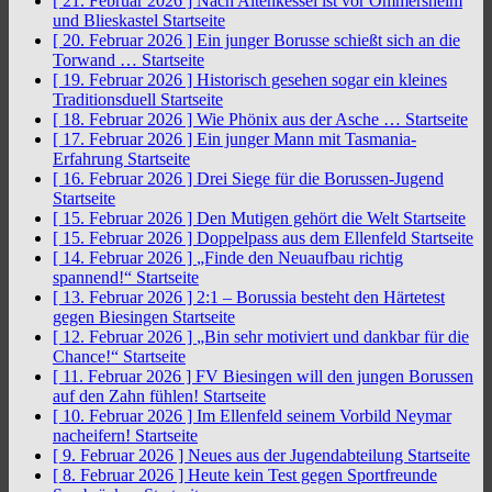
[ 21. Februar 2026 ]
Nach Altenkessel ist vor Ommersheim
und Blieskastel
Startseite
[ 20. Februar 2026 ]
Ein junger Borusse schießt sich an die
Torwand …
Startseite
[ 19. Februar 2026 ]
Historisch gesehen sogar ein kleines
Traditionsduell
Startseite
[ 18. Februar 2026 ]
Wie Phönix aus der Asche …
Startseite
[ 17. Februar 2026 ]
Ein junger Mann mit Tasmania-
Erfahrung
Startseite
[ 16. Februar 2026 ]
Drei Siege für die Borussen-Jugend
Startseite
[ 15. Februar 2026 ]
Den Mutigen gehört die Welt
Startseite
[ 15. Februar 2026 ]
Doppelpass aus dem Ellenfeld
Startseite
[ 14. Februar 2026 ]
„Finde den Neuaufbau richtig
spannend!“
Startseite
[ 13. Februar 2026 ]
2:1 – Borussia besteht den Härtetest
gegen Biesingen
Startseite
[ 12. Februar 2026 ]
„Bin sehr motiviert und dankbar für die
Chance!“
Startseite
[ 11. Februar 2026 ]
FV Biesingen will den jungen Borussen
auf den Zahn fühlen!
Startseite
[ 10. Februar 2026 ]
Im Ellenfeld seinem Vorbild Neymar
nacheifern!
Startseite
[ 9. Februar 2026 ]
Neues aus der Jugendabteilung
Startseite
[ 8. Februar 2026 ]
Heute kein Test gegen Sportfreunde