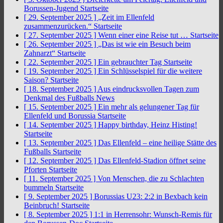
Borussen-Jugend
Startseite
[ 29. September 2025 ]
„Zeit im Ellenfeld
zusammenzurücken.“
Startseite
[ 27. September 2025 ]
Wenn einer eine Reise tut …
Startseite
[ 26. September 2025 ]
„Das ist wie ein Besuch beim
Zahnarzt“
Startseite
[ 22. September 2025 ]
Ein gebrauchter Tag
Startseite
[ 19. September 2025 ]
Ein Schlüsselspiel für die weitere
Saison?
Startseite
[ 18. September 2025 ]
Aus eindrucksvollen Tagen zum
Denkmal des Fußballs
News
[ 15. September 2025 ]
Ein mehr als gelungener Tag für
Ellenfeld und Borussia
Startseite
[ 14. September 2025 ]
Happy birthday, Heinz Histing!
Startseite
[ 13. September 2025 ]
Das Ellenfeld – eine heilige Stätte des
Fußballs
Startseite
[ 12. September 2025 ]
Das Ellenfeld-Stadion öffnet seine
Pforten
Startseite
[ 11. September 2025 ]
Von Menschen, die zu Schlachten
bummeln
Startseite
[ 9. September 2025 ]
Borussias U23: 2:2 in Bexbach kein
Beinbruch!
Startseite
[ 8. September 2025 ]
1:1 in Herrensohr: Wunsch-Remis für