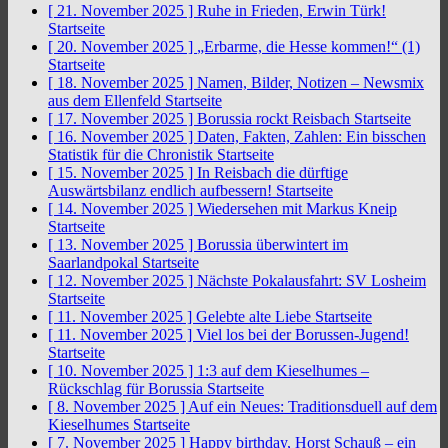
[ 21. November 2025 ]
Ruhe in Frieden, Erwin Türk!
Startseite
[ 20. November 2025 ]
„Erbarme, die Hesse kommen!“ (1)
Startseite
[ 18. November 2025 ]
Namen, Bilder, Notizen – Newsmix
aus dem Ellenfeld
Startseite
[ 17. November 2025 ]
Borussia rockt Reisbach
Startseite
[ 16. November 2025 ]
Daten, Fakten, Zahlen: Ein bisschen
Statistik für die Chronistik
Startseite
[ 15. November 2025 ]
In Reisbach die dürftige
Auswärtsbilanz endlich aufbessern!
Startseite
[ 14. November 2025 ]
Wiedersehen mit Markus Kneip
Startseite
[ 13. November 2025 ]
Borussia überwintert im
Saarlandpokal
Startseite
[ 12. November 2025 ]
Nächste Pokalausfahrt: SV Losheim
Startseite
[ 11. November 2025 ]
Gelebte alte Liebe
Startseite
[ 11. November 2025 ]
Viel los bei der Borussen-Jugend!
Startseite
[ 10. November 2025 ]
1:3 auf dem Kieselhumes –
Rückschlag für Borussia
Startseite
[ 8. November 2025 ]
Auf ein Neues: Traditionsduell auf dem
Kieselhumes
Startseite
[ 7. November 2025 ]
Happy birthday, Horst Schauß – ein