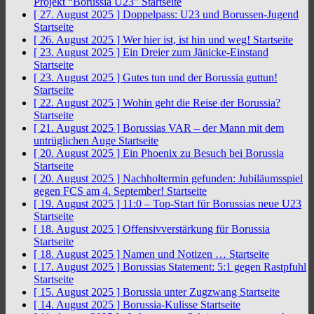
Projekt “Borussia U23”
Startseite
[ 27. August 2025 ]
Doppelpass: U23 und Borussen-Jugend
Startseite
[ 26. August 2025 ]
Wer hier ist, ist hin und weg!
Startseite
[ 23. August 2025 ]
Ein Dreier zum Jänicke-Einstand
Startseite
[ 23. August 2025 ]
Gutes tun und der Borussia guttun!
Startseite
[ 22. August 2025 ]
Wohin geht die Reise der Borussia?
Startseite
[ 21. August 2025 ]
Borussias VAR – der Mann mit dem
untrüglichen Auge
Startseite
[ 20. August 2025 ]
Ein Phoenix zu Besuch bei Borussia
Startseite
[ 20. August 2025 ]
Nachholtermin gefunden: Jubiläumsspiel
gegen FCS am 4. September!
Startseite
[ 19. August 2025 ]
11:0 – Top-Start für Borussias neue U23
Startseite
[ 18. August 2025 ]
Offensivverstärkung für Borussia
Startseite
[ 18. August 2025 ]
Namen und Notizen …
Startseite
[ 17. August 2025 ]
Borussias Statement: 5:1 gegen Rastpfuhl
Startseite
[ 15. August 2025 ]
Borussia unter Zugzwang
Startseite
[ 14. August 2025 ]
Borussia-Kulisse
Startseite