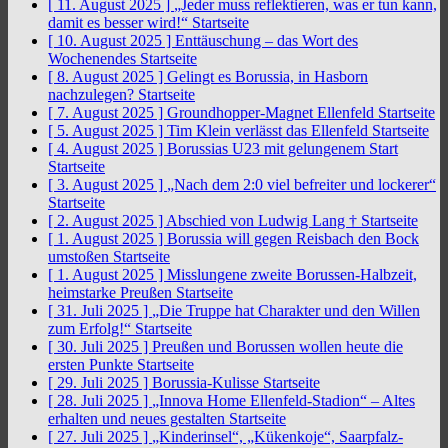
[ 11. August 2025 ]
„Jeder muss reflektieren, was er tun kann,
damit es besser wird!“
Startseite
[ 10. August 2025 ]
Enttäuschung – das Wort des
Wochenendes
Startseite
[ 8. August 2025 ]
Gelingt es Borussia, in Hasborn
nachzulegen?
Startseite
[ 7. August 2025 ]
Groundhopper-Magnet Ellenfeld
Startseite
[ 5. August 2025 ]
Tim Klein verlässt das Ellenfeld
Startseite
[ 4. August 2025 ]
Borussias U23 mit gelungenem Start
Startseite
[ 3. August 2025 ]
„Nach dem 2:0 viel befreiter und lockerer“
Startseite
[ 2. August 2025 ]
Abschied von Ludwig Lang †
Startseite
[ 1. August 2025 ]
Borussia will gegen Reisbach den Bock
umstoßen
Startseite
[ 1. August 2025 ]
Misslungene zweite Borussen-Halbzeit,
heimstarke Preußen
Startseite
[ 31. Juli 2025 ]
„Die Truppe hat Charakter und den Willen
zum Erfolg!“
Startseite
[ 30. Juli 2025 ]
Preußen und Borussen wollen heute die
ersten Punkte
Startseite
[ 29. Juli 2025 ]
Borussia-Kulisse
Startseite
[ 28. Juli 2025 ]
„Innova Home Ellenfeld-Stadion“ – Altes
erhalten und neues gestalten
Startseite
[ 27. Juli 2025 ]
„Kinderinsel“, „Kükenkoje“, Saarpfalz-