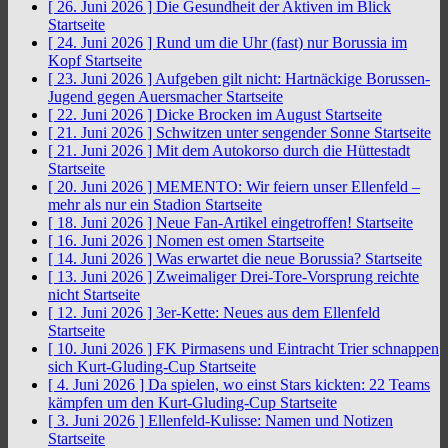
[ 26. Juni 2026 ]
Die Gesundheit der Aktiven im Blick
Startseite
[ 24. Juni 2026 ]
Rund um die Uhr (fast) nur Borussia im
Kopf
Startseite
[ 23. Juni 2026 ]
Aufgeben gilt nicht: Hartnäckige Borussen-
Jugend gegen Auersmacher
Startseite
[ 22. Juni 2026 ]
Dicke Brocken im August
Startseite
[ 21. Juni 2026 ]
Schwitzen unter sengender Sonne
Startseite
[ 21. Juni 2026 ]
Mit dem Autokorso durch die Hüttestadt
Startseite
[ 20. Juni 2026 ]
MEMENTO: Wir feiern unser Ellenfeld –
mehr als nur ein Stadion
Startseite
[ 18. Juni 2026 ]
Neue Fan-Artikel eingetroffen!
Startseite
[ 16. Juni 2026 ]
Nomen est omen
Startseite
[ 14. Juni 2026 ]
Was erwartet die neue Borussia?
Startseite
[ 13. Juni 2026 ]
Zweimaliger Drei-Tore-Vorsprung reichte
nicht
Startseite
[ 12. Juni 2026 ]
3er-Kette: Neues aus dem Ellenfeld
Startseite
[ 10. Juni 2026 ]
FK Pirmasens und Eintracht Trier schnappen
sich Kurt-Gluding-Cup
Startseite
[ 4. Juni 2026 ]
Da spielen, wo einst Stars kickten: 22 Teams
kämpfen um den Kurt-Gluding-Cup
Startseite
[ 3. Juni 2026 ]
Ellenfeld-Kulisse: Namen und Notizen
Startseite