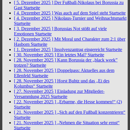
[ 5. Dezember 2025 ]
Der Fußball-Nikolaus bei Borussia zu
Gast
Startseite
[ 4. Dezember 2025 ]
Was auch auf dem Spiel steht
Startseite
[ 4. Dezember 2025 ]
Nikolaus-Turnier und Weihnachtsmarkt
Startseite
[ 3. Dezember 2025 ]
Borussias Not stößt auf viele
Emotionen
Startseite
[ 2. Dezember 2025 ]
Mit Moral und Charakter zum 2:1 über
Hasborn
Startseite
[ 1. Dezember 2025 ]
Insolvenzantrag eingereicht
Startseite
[ 30. November 2025 ]
Ein letztes Mal?
Startseite
[ 28. November 2025 ]
Kann Borussia der „black week”
trotzen?
Startseite
[ 28. November 2025 ]
Doppelpass: Aktuelles aus dem
Ellenfeld
Startseite
[ 28. November 2025 ]
Horst Buhtz und das „Ei des
Kolumbus“
Startseite
[ 27. November 2025 ]
Einladung zur Mitglieder-
Versammlung 2025
Startseite
[ 22. November 2025 ]
„Erbarme, die Hesse kommen!“ (2)
Startseite
[ 21. November 2025 ]
„Sich auf den Fußball konzentrieren“
Startseite
[ 21. November 2025 ]
„Nehmen die Situation sehr ernst“
Startseite