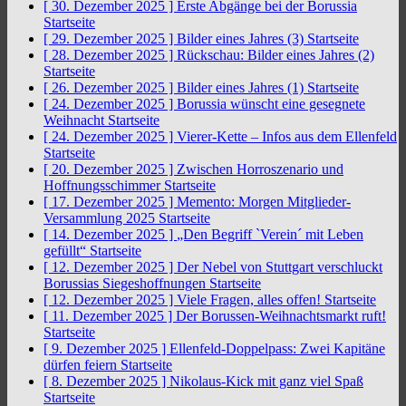
[ 30. Dezember 2025 ]
Erste Abgänge bei der Borussia
Startseite
[ 29. Dezember 2025 ]
Bilder eines Jahres (3)
Startseite
[ 28. Dezember 2025 ]
Rückschau: Bilder eines Jahres (2)
Startseite
[ 26. Dezember 2025 ]
Bilder eines Jahres (1)
Startseite
[ 24. Dezember 2025 ]
Borussia wünscht eine gesegnete
Weihnacht
Startseite
[ 24. Dezember 2025 ]
Vierer-Kette – Infos aus dem Ellenfeld
Startseite
[ 20. Dezember 2025 ]
Zwischen Horroszenario und
Hoffnungsschimmer
Startseite
[ 17. Dezember 2025 ]
Memento: Morgen Mitglieder-
Versammlung 2025
Startseite
[ 14. Dezember 2025 ]
„Den Begriff `Verein´ mit Leben
gefüllt“
Startseite
[ 12. Dezember 2025 ]
Der Nebel von Stuttgart verschluckt
Borussias Siegeshoffnungen
Startseite
[ 12. Dezember 2025 ]
Viele Fragen, alles offen!
Startseite
[ 11. Dezember 2025 ]
Der Borussen-Weihnachtsmarkt ruft!
Startseite
[ 9. Dezember 2025 ]
Ellenfeld-Doppelpass: Zwei Kapitäne
dürfen feiern
Startseite
[ 8. Dezember 2025 ]
Nikolaus-Kick mit ganz viel Spaß
Startseite