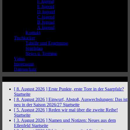
F Jugend
E Jugend
D Jugend
C Jugend
B Jugend
A Jugend
Kontakt
Tischkicker
Tabelle und Ergebnisse
Spielplan
News u. Termine
Video
Impressum
Datenschutz
News Ticker
[ 8. August 2026 ]
Erste Punkte, erste Tore in der Saarpfalz?
Startseite
[ 8. August 2026 ]
Einwurf, Abstoß, Auswechslungen: Das ist
neu in der Saison 2026/27
Startseite
[ 5. August 2026 ]
Reden wir mal über die zweite Reihe!
Startseite
[ 3. August 2026 ]
Namen und Notizen: Neues aus dem
Ellenfeld
Startseite