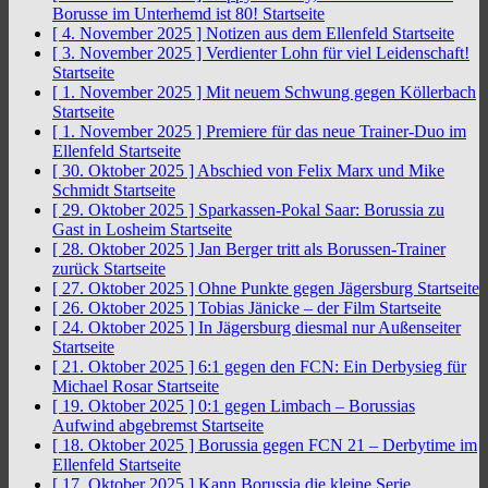
Borusse im Unterhemd ist 80!
Startseite
[ 4. November 2025 ]
Notizen aus dem Ellenfeld
Startseite
[ 3. November 2025 ]
Verdienter Lohn für viel Leidenschaft!
Startseite
[ 1. November 2025 ]
Mit neuem Schwung gegen Köllerbach
Startseite
[ 1. November 2025 ]
Premiere für das neue Trainer-Duo im
Ellenfeld
Startseite
[ 30. Oktober 2025 ]
Abschied von Felix Marx und Mike
Schmidt
Startseite
[ 29. Oktober 2025 ]
Sparkassen-Pokal Saar: Borussia zu
Gast in Losheim
Startseite
[ 28. Oktober 2025 ]
Jan Berger tritt als Borussen-Trainer
zurück
Startseite
[ 27. Oktober 2025 ]
Ohne Punkte gegen Jägersburg
Startseite
[ 26. Oktober 2025 ]
Tobias Jänicke – der Film
Startseite
[ 24. Oktober 2025 ]
In Jägersburg diesmal nur Außenseiter
Startseite
[ 21. Oktober 2025 ]
6:1 gegen den FCN: Ein Derbysieg für
Michael Rosar
Startseite
[ 19. Oktober 2025 ]
0:1 gegen Limbach – Borussias
Aufwind abgebremst
Startseite
[ 18. Oktober 2025 ]
Borussia gegen FCN 21 – Derbytime im
Ellenfeld
Startseite
[ 17. Oktober 2025 ]
Kann Borussia die kleine Serie