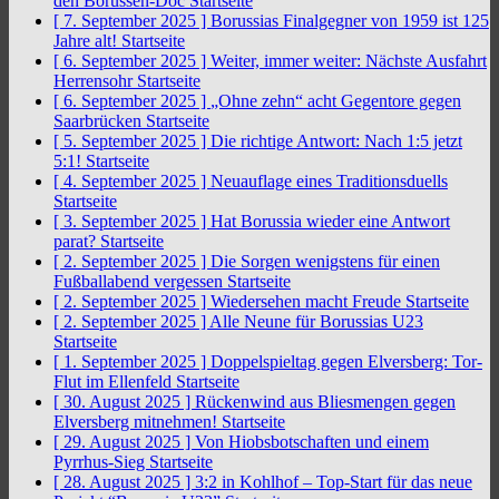
den Borussen-Doc
Startseite
[ 7. September 2025 ]
Borussias Finalgegner von 1959 ist 125
Jahre alt!
Startseite
[ 6. September 2025 ]
Weiter, immer weiter: Nächste Ausfahrt
Herrensohr
Startseite
[ 6. September 2025 ]
„Ohne zehn“ acht Gegentore gegen
Saarbrücken
Startseite
[ 5. September 2025 ]
Die richtige Antwort: Nach 1:5 jetzt
5:1!
Startseite
[ 4. September 2025 ]
Neuauflage eines Traditionsduells
Startseite
[ 3. September 2025 ]
Hat Borussia wieder eine Antwort
parat?
Startseite
[ 2. September 2025 ]
Die Sorgen wenigstens für einen
Fußballabend vergessen
Startseite
[ 2. September 2025 ]
Wiedersehen macht Freude
Startseite
[ 2. September 2025 ]
Alle Neune für Borussias U23
Startseite
[ 1. September 2025 ]
Doppelspieltag gegen Elversberg: Tor-
Flut im Ellenfeld
Startseite
[ 30. August 2025 ]
Rückenwind aus Bliesmengen gegen
Elversberg mitnehmen!
Startseite
[ 29. August 2025 ]
Von Hiobsbotschaften und einem
Pyrrhus-Sieg
Startseite
[ 28. August 2025 ]
3:2 in Kohlhof – Top-Start für das neue