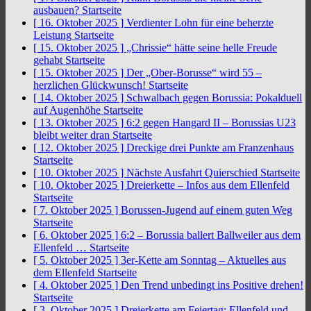
ausbauen?
Startseite
[ 16. Oktober 2025 ]
Verdienter Lohn für eine beherzte
Leistung
Startseite
[ 15. Oktober 2025 ]
„Chrissie“ hätte seine helle Freude
gehabt
Startseite
[ 15. Oktober 2025 ]
Der „Ober-Borusse“ wird 55 –
herzlichen Glückwunsch!
Startseite
[ 14. Oktober 2025 ]
Schwalbach gegen Borussia: Pokalduell
auf Augenhöhe
Startseite
[ 13. Oktober 2025 ]
6:2 gegen Hangard II – Borussias U23
bleibt weiter dran
Startseite
[ 12. Oktober 2025 ]
Dreckige drei Punkte am Franzenhaus
Startseite
[ 10. Oktober 2025 ]
Nächste Ausfahrt Quierschied
Startseite
[ 10. Oktober 2025 ]
Dreierkette – Infos aus dem Ellenfeld
Startseite
[ 7. Oktober 2025 ]
Borussen-Jugend auf einem guten Weg
Startseite
[ 6. Oktober 2025 ]
6:2 – Borussia ballert Ballweiler aus dem
Ellenfeld …
Startseite
[ 5. Oktober 2025 ]
3er-Kette am Sonntag – Aktuelles aus
dem Ellenfeld
Startseite
[ 4. Oktober 2025 ]
Den Trend unbedingt ins Positive drehen!
Startseite
[ 3. Oktober 2025 ]
Dreierkette am Feiertag: Ellenfeld und