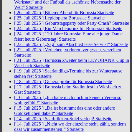
Werkstatt“ und der Fußball als „schönste Nebensache der
Welt“
Startseite
[ 26. Juli 2025 ]
Bitterer Abend für Borussia
Startseite
[ 25. Juli 2025 ]
Lepidoptera Borussiae
Startseite
[ 25. Juli 2025 ]
Geburtstagsparty oder Party-Crash?
Startseite
[ 24. Juli 2025 ]
Ein Märchenprinz für Borussia?
Startseite
[ 24. Juli 2025 ]
120 Jahre Borussia: Eine alte junge Dame
feiert heute Geburtstag!
Startseite
[ 23. Juli 2025 ]
„Sag´ zum Abschied leise Servus!“
Startseite
[ 22. Juli 2025 ]
Verlieben, verloren, vergessen, verzeihen
Startseite
[ 21. Juli 2025 ]
Borussia Zweiter beim LEVOBANK-Cup in
Wiesbach
Startseite
[ 19. Juli 2025 ]
Saarlandliga-Termine bis zur Winterpause
stehen fest
Startseite
[ 18. Juli 2025 ]
Generalprobe für Borussia
Startseite
[ 17. Juli 2025 ]
Borussia beim Stadionfest in Wiesbach zu
Gast
Startseite
[ 16. Juli 2025 ]
„Ich habe mich noch in keinem Verein so
wohlgefühlt!“
Startseite
[ 15. Juli 2025 ]
„Da ist bestimmt das eine oder andere
Goldkehlchen dabei!“
Startseite
[ 14. Juli 2025 ]
Saarbrücken-Spiel verlegt!
Startseite
[ 14. Juli 2025 ]
„Nicht wo der einzelne steht, zählt, sondern
dass wir zusammenstehen!“
Startseite