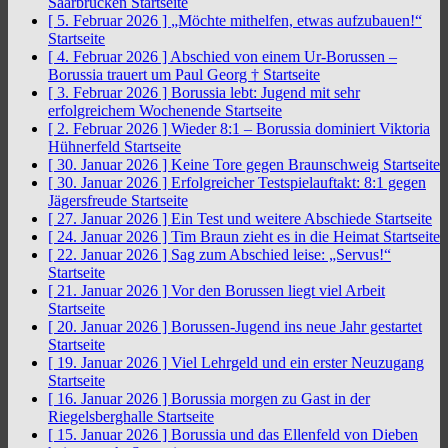
Saarbrücken
Startseite
[ 5. Februar 2026 ]
„Möchte mithelfen, etwas aufzubauen!“
Startseite
[ 4. Februar 2026 ]
Abschied von einem Ur-Borussen –
Borussia trauert um Paul Georg †
Startseite
[ 3. Februar 2026 ]
Borussia lebt: Jugend mit sehr
erfolgreichem Wochenende
Startseite
[ 2. Februar 2026 ]
Wieder 8:1 – Borussia dominiert Viktoria
Hühnerfeld
Startseite
[ 30. Januar 2026 ]
Keine Tore gegen Braunschweig
Startseite
[ 30. Januar 2026 ]
Erfolgreicher Testspielauftakt: 8:1 gegen
Jägersfreude
Startseite
[ 27. Januar 2026 ]
Ein Test und weitere Abschiede
Startseite
[ 24. Januar 2026 ]
Tim Braun zieht es in die Heimat
Startseite
[ 22. Januar 2026 ]
Sag zum Abschied leise: „Servus!“
Startseite
[ 21. Januar 2026 ]
Vor den Borussen liegt viel Arbeit
Startseite
[ 20. Januar 2026 ]
Borussen-Jugend ins neue Jahr gestartet
Startseite
[ 19. Januar 2026 ]
Viel Lehrgeld und ein erster Neuzugang
Startseite
[ 16. Januar 2026 ]
Borussia morgen zu Gast in der
Riegelsberghalle
Startseite
[ 15. Januar 2026 ]
Borussia und das Ellenfeld von Dieben