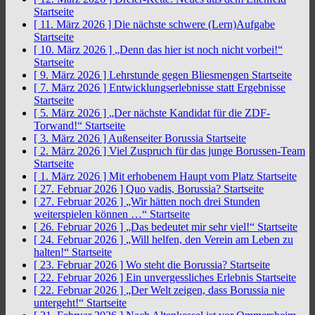
Startseite
[ 11. März 2026 ]
Die nächste schwere (Lern)Aufgabe
Startseite
[ 10. März 2026 ]
„Denn das hier ist noch nicht vorbei!“
Startseite
[ 9. März 2026 ]
Lehrstunde gegen Bliesmengen
Startseite
[ 7. März 2026 ]
Entwicklungserlebnisse statt Ergebnisse
Startseite
[ 5. März 2026 ]
„Der nächste Kandidat für die ZDF-
Torwand!“
Startseite
[ 3. März 2026 ]
Außenseiter Borussia
Startseite
[ 2. März 2026 ]
Viel Zuspruch für das junge Borussen-Team
Startseite
[ 1. März 2026 ]
Mit erhobenem Haupt vom Platz
Startseite
[ 27. Februar 2026 ]
Quo vadis, Borussia?
Startseite
[ 27. Februar 2026 ]
„Wir hätten noch drei Stunden
weiterspielen können …“
Startseite
[ 26. Februar 2026 ]
„Das bedeutet mir sehr viel!“
Startseite
[ 24. Februar 2026 ]
„Will helfen, den Verein am Leben zu
halten!“
Startseite
[ 23. Februar 2026 ]
Wo steht die Borussia?
Startseite
[ 22. Februar 2026 ]
Ein unvergessliches Erlebnis
Startseite
[ 22. Februar 2026 ]
„Der Welt zeigen, dass Borussia nie
untergeht!“
Startseite