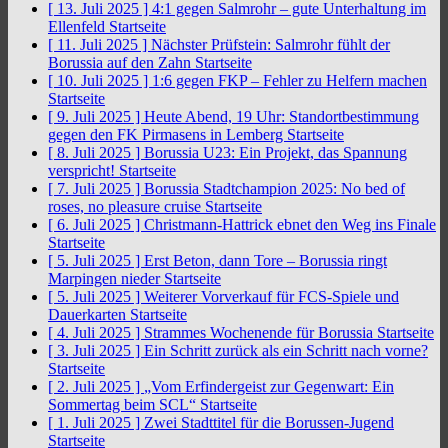
[ 13. Juli 2025 ]
4:1 gegen Salmrohr – gute Unterhaltung im
Ellenfeld
Startseite
[ 11. Juli 2025 ]
Nächster Prüfstein: Salmrohr fühlt der
Borussia auf den Zahn
Startseite
[ 10. Juli 2025 ]
1:6 gegen FKP – Fehler zu Helfern machen
Startseite
[ 9. Juli 2025 ]
Heute Abend, 19 Uhr: Standortbestimmung
gegen den FK Pirmasens in Lemberg
Startseite
[ 8. Juli 2025 ]
Borussia U23: Ein Projekt, das Spannung
verspricht!
Startseite
[ 7. Juli 2025 ]
Borussia Stadtchampion 2025: No bed of
roses, no pleasure cruise
Startseite
[ 6. Juli 2025 ]
Christmann-Hattrick ebnet den Weg ins Finale
Startseite
[ 5. Juli 2025 ]
Erst Beton, dann Tore – Borussia ringt
Marpingen nieder
Startseite
[ 5. Juli 2025 ]
Weiterer Vorverkauf für FCS-Spiele und
Dauerkarten
Startseite
[ 4. Juli 2025 ]
Strammes Wochenende für Borussia
Startseite
[ 3. Juli 2025 ]
Ein Schritt zurück als ein Schritt nach vorne?
Startseite
[ 2. Juli 2025 ]
„Vom Erfindergeist zur Gegenwart: Ein
Sommertag beim SCL“
Startseite
[ 1. Juli 2025 ]
Zwei Stadttitel für die Borussen-Jugend
Startseite