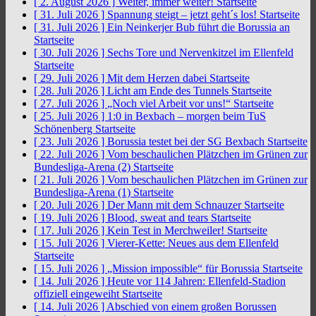
[ 2. August 2026 ]
Weiter, immer weiter!
Startseite
[ 31. Juli 2026 ]
Spannung steigt – jetzt geht´s los!
Startseite
[ 31. Juli 2026 ]
Ein Neinkerjer Bub führt die Borussia an
Startseite
[ 30. Juli 2026 ]
Sechs Tore und Nervenkitzel im Ellenfeld
Startseite
[ 29. Juli 2026 ]
Mit dem Herzen dabei
Startseite
[ 28. Juli 2026 ]
Licht am Ende des Tunnels
Startseite
[ 27. Juli 2026 ]
„Noch viel Arbeit vor uns!“
Startseite
[ 25. Juli 2026 ]
1:0 in Bexbach – morgen beim TuS
Schönenberg
Startseite
[ 23. Juli 2026 ]
Borussia testet bei der SG Bexbach
Startseite
[ 22. Juli 2026 ]
Vom beschaulichen Plätzchen im Grünen zur
Bundesliga-Arena (2)
Startseite
[ 21. Juli 2026 ]
Vom beschaulichen Plätzchen im Grünen zur
Bundesliga-Arena (1)
Startseite
[ 20. Juli 2026 ]
Der Mann mit dem Schnauzer
Startseite
[ 19. Juli 2026 ]
Blood, sweat and tears
Startseite
[ 17. Juli 2026 ]
Kein Test in Merchweiler!
Startseite
[ 15. Juli 2026 ]
Vierer-Kette: Neues aus dem Ellenfeld
Startseite
[ 15. Juli 2026 ]
„Mission impossible“ für Borussia
Startseite
[ 14. Juli 2026 ]
Heute vor 114 Jahren: Ellenfeld-Stadion
offiziell eingeweiht
Startseite
[ 14. Juli 2026 ]
Abschied von einem großen Borussen