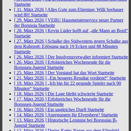
Startseite
[ 31. März 2026 ]
Alles Gute zum Ehrentag: Willi Seebauer
wird 80!
Startseite
[ 29. März 2026 ]
VEBU Hausmeisterservice neuer Partner
der Borussia
Startseite
[ 28. März 2026 ]
Kevin Lüder hofft auf „alle Mann an Bord“
Startseite
[ 27. März 2026 ]
Schalke des Südwestens gegen Schalke aus
dem Ruhrpott: Erlösung nach 19 Ecken und 88 Minuten
Startseite
[ 26. März 2026 ]
Der Insolvenzverwalter informiert
Startseite
[ 26. März 2026 ]
Erfolgreiches Wochenende für die
Borussen-Jugend
Startseite
[ 25. März 2026 ]
Der Vorstand hat das Wort
Startseite
[ 21. März 2026 ]
„Ein besseres Resultat verdient!“
Startseite
[ 19. März 2026 ]
„Ich bin für 22 gesunde Spieler nach 90
Minuten“
Startseite
[ 18. März 2026 ]
Die Lage bleibt schwierig
Startseite
[ 17. März 2026 ]
Erfolgreiches Wochenende für die
Borussen-Jugend
Startseite
[ 16. März 2026 ]
Ein ungleiches Duell
Startseite
[ 14. März 2026 ]
Anregungen für Elversberg?
Startseite
[ 13. März 2026 ]
Historische Leistung bei Borussias B-
Jugend
Startseite
[ 12. März 2026 ]
Dreier-Kette: Neues aus dem Ellenfeld