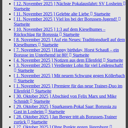
[ 12. November 2025 ]
Nächste Pokalausfahrt: SV Losheim
Startseite
[ 11. November 2025 ]
Gelebte alte Liebe
Startseite
[ 11. November 2025 ]
Viel los bei der Borussen-Jugend!
Startseite
[ 10. November 2025 ]
1:3 auf dem Kieselhumes –
Rückschlag für Borussia
Startseite
[ 8. November 2025 ]
Auf ein Neues: Traditionsduell auf dem
Kieselhumes
Startseite
[ 7. November 2025 ]
Happy birthday, Horst Schauß – ein
Borusse im Unterhemd ist 80!
Startseite
[ 4. November 2025 ]
Notizen aus dem Ellenfeld
Startseite
[ 3. November 2025 ]
Verdienter Lohn für viel Leidenschaft!
Startseite
[ 1. November 2025 ]
Mit neuem Schwung gegen Köllerbach
Startseite
[ 1. November 2025 ]
Premiere für das neue Trainer-Duo im
Ellenfeld
Startseite
[ 30. Oktober 2025 ]
Abschied von Felix Marx und Mike
Schmidt
Startseite
[ 29. Oktober 2025 ]
Sparkassen-Pokal Saar: Borussia zu
Gast in Losheim
Startseite
[ 28. Oktober 2025 ]
Jan Berger tritt als Borussen-Trainer
zurück
Startseite
[ 27. Oktober 2025 ]
Ohne Punkte gegen Jägersburg