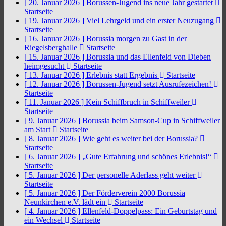
[ 20. Januar 2026 ]
Borussen-Jugend ins neue Jahr gestartet
Startseite
[ 19. Januar 2026 ]
Viel Lehrgeld und ein erster Neuzugang
Startseite
[ 16. Januar 2026 ]
Borussia morgen zu Gast in der
Riegelsberghalle
Startseite
[ 15. Januar 2026 ]
Borussia und das Ellenfeld von Dieben
heimgesucht
Startseite
[ 13. Januar 2026 ]
Erlebnis statt Ergebnis
Startseite
[ 12. Januar 2026 ]
Borussen-Jugend setzt Ausrufezeichen!
Startseite
[ 11. Januar 2026 ]
Kein Schiffbruch in Schiffweiler
Startseite
[ 9. Januar 2026 ]
Borussia beim Samson-Cup in Schiffweiler
am Start
Startseite
[ 8. Januar 2026 ]
Wie geht es weiter bei der Borussia?
Startseite
[ 6. Januar 2026 ]
„Gute Erfahrung und schönes Erlebnis!“
Startseite
[ 5. Januar 2026 ]
Der personelle Aderlass geht weiter
Startseite
[ 5. Januar 2026 ]
Der Förderverein 2000 Borussia
Neunkirchen e.V. lädt ein
Startseite
[ 4. Januar 2026 ]
Ellenfeld-Doppelpass: Ein Geburtstag und
ein Wechsel
Startseite