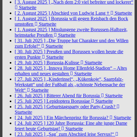
[ 3. August 2025 ]
„Nach dem 2:0 viel befreiter und lockerer“
Startseite
[ 2. August 2025 ]
Abschied von Ludwig Lang †
Startseite
[ 1. August 2025 ]
Borussia will gegen Reisbach den Bock
umstoßen
Startseite
[ 1. August 2025 ]
Misslungene zweite Borussen-Halbzeit,
heimstarke Preußen
Startseite
[ 31. Juli 2025 ]
„Die Truppe hat Charakter und den Willen
zum Erfolg!“
Startseite
[ 30. Juli 2025 ]
Preußen und Borussen wollen heute die
ersten Punkte
Startseite
[ 29. Juli 2025 ]
Borussia-Kulisse
Startseite
[ 28. Juli 2025 ]
„Innova Home Ellenfeld-Stadion“ – Altes
erhalten und neues gestalten
Startseite
[ 27. Juli 2025 ]
„Kinderinsel“, „Kükenkoje“, Saarpfalz-
Werkstatt“ und der Fußball als „schönste Nebensache der
Welt“
Startseite
[ 26. Juli 2025 ]
Bitterer Abend für Borussia
Startseite
[ 25. Juli 2025 ]
Lepidoptera Borussiae
Startseite
[ 25. Juli 2025 ]
Geburtstagsparty oder Party-Crash?
Startseite
[ 24. Juli 2025 ]
Ein Märchenprinz für Borussia?
Startseite
[ 24. Juli 2025 ]
120 Jahre Borussia: Eine alte junge Dame
feiert heute Geburtstag!
Startseite
[ 23. Juli 2025 ]
„Sag´ zum Abschied leise Servus!“