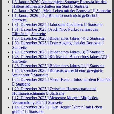
[ 3. Januar 2026 ]
Am morgigen Sonntag: Borussia bei den
Hallenstadtmeisterschaften am Start
Startseite
[ 2. Januar 2026 ]
„Mein Leben mit der Borussia“
Startseite
[ 1. Januar 2026 ]
Der Brand ist noch nicht gelöscht
Startseite
[ 31. Dezember 2025 ]
Jahresend-Gedanken
Startseite
[ 31. Dezember 2025 ]
Auch Nico Purket verlässt das
Ellenfeld
Startseite
[ 30. Dezember 2025 ]
Bilder eines Jahres (4)
Startseite
[ 30. Dezember 2025 ]
Erste Abgänge bei der Borussia
Startseite
[ 29. Dezember 2025 ]
Bilder eines Jahres (3)
Startseite
[ 28. Dezember 2025 ]
Rückschau: Bilder eines Jahres (2)
Startseite
[ 26. Dezember 2025 ]
Bilder eines Jahres (1)
Startseite
[ 24. Dezember 2025 ]
Borussia wünscht eine gesegnete
Weihnacht
Startseite
[ 24. Dezember 2025 ]
Vierer-Kette – Infos aus dem Ellenfeld
Startseite
[ 20. Dezember 2025 ]
Zwischen Horroszenario und
Hoffnungsschimmer
Startseite
[ 17. Dezember 2025 ]
Memento: Morgen Mitglieder-
Versammlung 2025
Startseite
[ 14. Dezember 2025 ]
„Den Begriff `Verein´ mit Leben
gefüllt“
Startseite