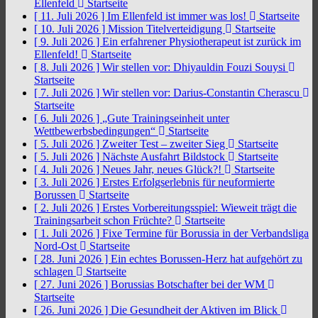
Ellenfeld
Startseite
[ 11. Juli 2026 ]
Im Ellenfeld ist immer was los!
Startseite
[ 10. Juli 2026 ]
Mission Titelverteidigung
Startseite
[ 9. Juli 2026 ]
Ein erfahrener Physiotherapeut ist zurück im
Ellenfeld!
Startseite
[ 8. Juli 2026 ]
Wir stellen vor: Dhiyauldin Fouzi Souysi
Startseite
[ 7. Juli 2026 ]
Wir stellen vor: Darius-Constantin Cherascu
Startseite
[ 6. Juli 2026 ]
„Gute Trainingseinheit unter
Wettbewerbsbedingungen“
Startseite
[ 5. Juli 2026 ]
Zweiter Test – zweiter Sieg
Startseite
[ 5. Juli 2026 ]
Nächste Ausfahrt Bildstock
Startseite
[ 4. Juli 2026 ]
Neues Jahr, neues Glück?!
Startseite
[ 3. Juli 2026 ]
Erstes Erfolgserlebnis für neuformierte
Borussen
Startseite
[ 2. Juli 2026 ]
Erstes Vorbereitungsspiel: Wieweit trägt die
Trainingsarbeit schon Früchte?
Startseite
[ 1. Juli 2026 ]
Fixe Termine für Borussia in der Verbandsliga
Nord-Ost
Startseite
[ 28. Juni 2026 ]
Ein echtes Borussen-Herz hat aufgehört zu
schlagen
Startseite
[ 27. Juni 2026 ]
Borussias Botschafter bei der WM
Startseite
[ 26. Juni 2026 ]
Die Gesundheit der Aktiven im Blick