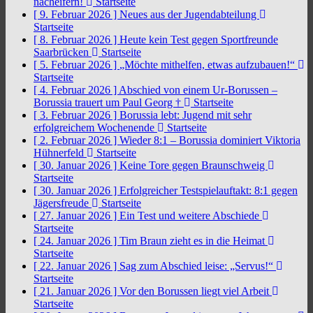
nacheifern!
Startseite
[ 9. Februar 2026 ]
Neues aus der Jugendabteilung
Startseite
[ 8. Februar 2026 ]
Heute kein Test gegen Sportfreunde
Saarbrücken
Startseite
[ 5. Februar 2026 ]
„Möchte mithelfen, etwas aufzubauen!“
Startseite
[ 4. Februar 2026 ]
Abschied von einem Ur-Borussen –
Borussia trauert um Paul Georg †
Startseite
[ 3. Februar 2026 ]
Borussia lebt: Jugend mit sehr
erfolgreichem Wochenende
Startseite
[ 2. Februar 2026 ]
Wieder 8:1 – Borussia dominiert Viktoria
Hühnerfeld
Startseite
[ 30. Januar 2026 ]
Keine Tore gegen Braunschweig
Startseite
[ 30. Januar 2026 ]
Erfolgreicher Testspielauftakt: 8:1 gegen
Jägersfreude
Startseite
[ 27. Januar 2026 ]
Ein Test und weitere Abschiede
Startseite
[ 24. Januar 2026 ]
Tim Braun zieht es in die Heimat
Startseite
[ 22. Januar 2026 ]
Sag zum Abschied leise: „Servus!“
Startseite
[ 21. Januar 2026 ]
Vor den Borussen liegt viel Arbeit
Startseite