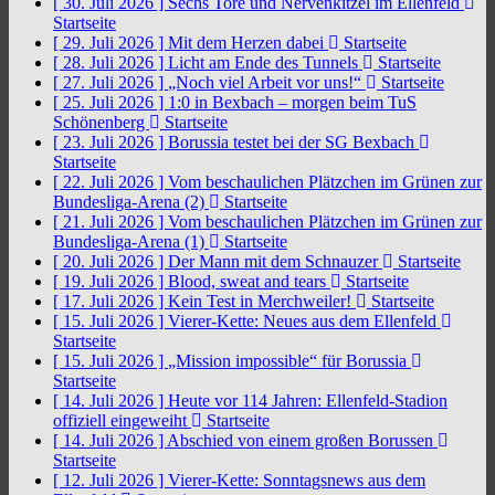
[ 30. Juli 2026 ]
Sechs Tore und Nervenkitzel im Ellenfeld
Startseite
[ 29. Juli 2026 ]
Mit dem Herzen dabei
Startseite
[ 28. Juli 2026 ]
Licht am Ende des Tunnels
Startseite
[ 27. Juli 2026 ]
„Noch viel Arbeit vor uns!“
Startseite
[ 25. Juli 2026 ]
1:0 in Bexbach – morgen beim TuS
Schönenberg
Startseite
[ 23. Juli 2026 ]
Borussia testet bei der SG Bexbach
Startseite
[ 22. Juli 2026 ]
Vom beschaulichen Plätzchen im Grünen zur
Bundesliga-Arena (2)
Startseite
[ 21. Juli 2026 ]
Vom beschaulichen Plätzchen im Grünen zur
Bundesliga-Arena (1)
Startseite
[ 20. Juli 2026 ]
Der Mann mit dem Schnauzer
Startseite
[ 19. Juli 2026 ]
Blood, sweat and tears
Startseite
[ 17. Juli 2026 ]
Kein Test in Merchweiler!
Startseite
[ 15. Juli 2026 ]
Vierer-Kette: Neues aus dem Ellenfeld
Startseite
[ 15. Juli 2026 ]
„Mission impossible“ für Borussia
Startseite
[ 14. Juli 2026 ]
Heute vor 114 Jahren: Ellenfeld-Stadion
offiziell eingeweiht
Startseite
[ 14. Juli 2026 ]
Abschied von einem großen Borussen
Startseite
[ 12. Juli 2026 ]
Vierer-Kette: Sonntagsnews aus dem