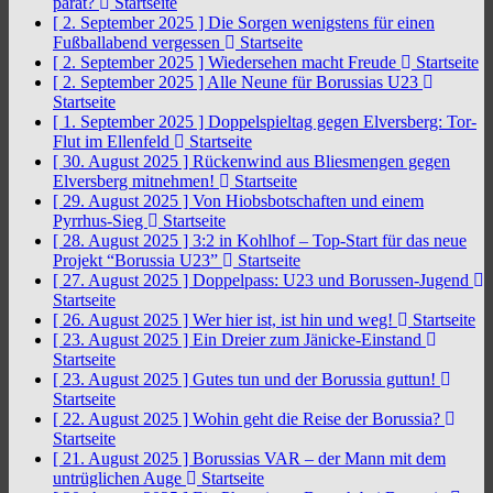
parat?
Startseite
[ 2. September 2025 ]
Die Sorgen wenigstens für einen
Fußballabend vergessen
Startseite
[ 2. September 2025 ]
Wiedersehen macht Freude
Startseite
[ 2. September 2025 ]
Alle Neune für Borussias U23
Startseite
[ 1. September 2025 ]
Doppelspieltag gegen Elversberg: Tor-
Flut im Ellenfeld
Startseite
[ 30. August 2025 ]
Rückenwind aus Bliesmengen gegen
Elversberg mitnehmen!
Startseite
[ 29. August 2025 ]
Von Hiobsbotschaften und einem
Pyrrhus-Sieg
Startseite
[ 28. August 2025 ]
3:2 in Kohlhof – Top-Start für das neue
Projekt “Borussia U23”
Startseite
[ 27. August 2025 ]
Doppelpass: U23 und Borussen-Jugend
Startseite
[ 26. August 2025 ]
Wer hier ist, ist hin und weg!
Startseite
[ 23. August 2025 ]
Ein Dreier zum Jänicke-Einstand
Startseite
[ 23. August 2025 ]
Gutes tun und der Borussia guttun!
Startseite
[ 22. August 2025 ]
Wohin geht die Reise der Borussia?
Startseite
[ 21. August 2025 ]
Borussias VAR – der Mann mit dem
untrüglichen Auge
Startseite