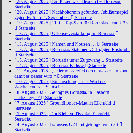
[ 20. August 2025 ]
Ein Phoenix zu Besuch bei Borussia
Startseite
[ 20. August 2025 ]
Nachholtermin gefunden: Jubiläumsspiel
gegen FCS am 4. September!
Startseite
[ 19. August 2025 ]
11:0 – Top-Start für Borussias neue U23
Startseite
[ 18. August 2025 ]
Offensivverstärkung für Borussia
Startseite
[ 18. August 2025 ]
Namen und Notizen …
Startseite
[ 17. August 2025 ]
Borussias Statement: 5:1 gegen Rastpfuhl
Startseite
[ 15. August 2025 ]
Borussia unter Zugzwang
Startseite
[ 14. August 2025 ]
Borussia-Kulisse
Startseite
[ 11. August 2025 ]
„Jeder muss reflektieren, was er tun kann,
damit es besser wird!“
Startseite
[ 10. August 2025 ]
Enttäuschung – das Wort des
Wochenendes
Startseite
[ 8. August 2025 ]
Gelingt es Borussia, in Hasborn
nachzulegen?
Startseite
[ 7. August 2025 ]
Groundhopper-Magnet Ellenfeld
Startseite
[ 5. August 2025 ]
Tim Klein verlässt das Ellenfeld
Startseite
[ 4. August 2025 ]
Borussias U23 mit gelungenem Start
Startseite