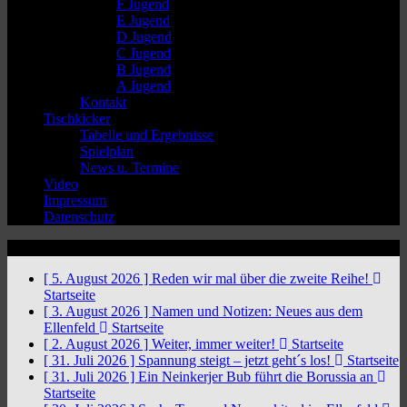
F Jugend
E Jugend
D Jugend
C Jugend
B Jugend
A Jugend
Kontakt
Tischkicker
Tabelle und Ergebnisse
Spielplan
News u. Termine
Video
Impressum
Datenschutz
News Ticker
[ 5. August 2026 ]
Reden wir mal über die zweite Reihe!
Startseite
[ 3. August 2026 ]
Namen und Notizen: Neues aus dem
Ellenfeld
Startseite
[ 2. August 2026 ]
Weiter, immer weiter!
Startseite
[ 31. Juli 2026 ]
Spannung steigt – jetzt geht´s los!
Startseite
[ 31. Juli 2026 ]
Ein Neinkerjer Bub führt die Borussia an
Startseite