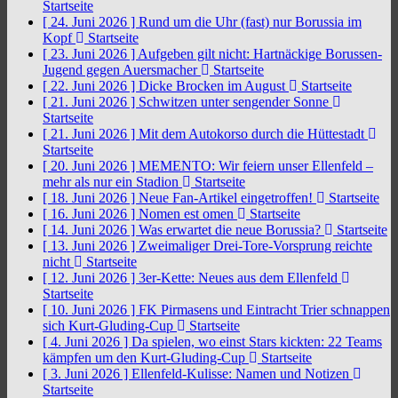
Startseite
[ 24. Juni 2026 ]
Rund um die Uhr (fast) nur Borussia im
Kopf
Startseite
[ 23. Juni 2026 ]
Aufgeben gilt nicht: Hartnäckige Borussen-
Jugend gegen Auersmacher
Startseite
[ 22. Juni 2026 ]
Dicke Brocken im August
Startseite
[ 21. Juni 2026 ]
Schwitzen unter sengender Sonne
Startseite
[ 21. Juni 2026 ]
Mit dem Autokorso durch die Hüttestadt
Startseite
[ 20. Juni 2026 ]
MEMENTO: Wir feiern unser Ellenfeld –
mehr als nur ein Stadion
Startseite
[ 18. Juni 2026 ]
Neue Fan-Artikel eingetroffen!
Startseite
[ 16. Juni 2026 ]
Nomen est omen
Startseite
[ 14. Juni 2026 ]
Was erwartet die neue Borussia?
Startseite
[ 13. Juni 2026 ]
Zweimaliger Drei-Tore-Vorsprung reichte
nicht
Startseite
[ 12. Juni 2026 ]
3er-Kette: Neues aus dem Ellenfeld
Startseite
[ 10. Juni 2026 ]
FK Pirmasens und Eintracht Trier schnappen
sich Kurt-Gluding-Cup
Startseite
[ 4. Juni 2026 ]
Da spielen, wo einst Stars kickten: 22 Teams
kämpfen um den Kurt-Gluding-Cup
Startseite
[ 3. Juni 2026 ]
Ellenfeld-Kulisse: Namen und Notizen
Startseite