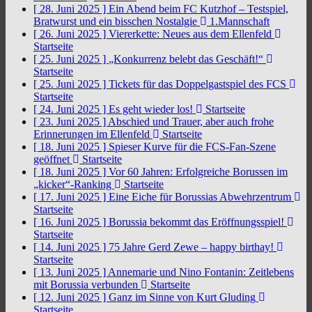
[ 28. Juni 2025 ]
Ein Abend beim FC Kutzhof – Testspiel,
Bratwurst und ein bisschen Nostalgie
1.Mannschaft
[ 26. Juni 2025 ]
Viererkette: Neues aus dem Ellenfeld
Startseite
[ 25. Juni 2025 ]
„Konkurrenz belebt das Geschäft!“
Startseite
[ 25. Juni 2025 ]
Tickets für das Doppelgastspiel des FCS
Startseite
[ 24. Juni 2025 ]
Es geht wieder los!
Startseite
[ 23. Juni 2025 ]
Abschied und Trauer, aber auch frohe
Erinnerungen im Ellenfeld
Startseite
[ 18. Juni 2025 ]
Spieser Kurve für die FCS-Fan-Szene
geöffnet
Startseite
[ 18. Juni 2025 ]
Vor 60 Jahren: Erfolgreiche Borussen im
„kicker“-Ranking
Startseite
[ 17. Juni 2025 ]
Eine Eiche für Borussias Abwehrzentrum
Startseite
[ 16. Juni 2025 ]
Borussia bekommt das Eröffnungsspiel!
Startseite
[ 14. Juni 2025 ]
75 Jahre Gerd Zewe – happy birthay!
Startseite
[ 13. Juni 2025 ]
Annemarie und Nino Fontanin: Zeitlebens
mit Borussia verbunden
Startseite
[ 12. Juni 2025 ]
Ganz im Sinne von Kurt Gluding
Startseite