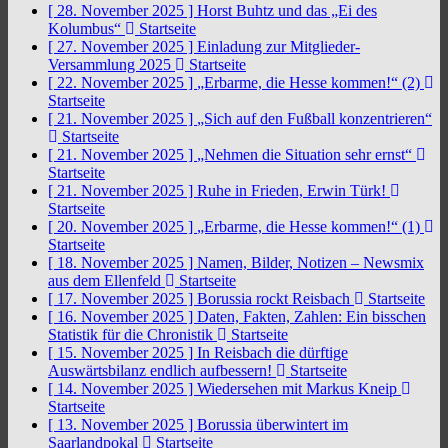
[ 28. November 2025 ]
Horst Buhtz und das „Ei des
Kolumbus“
Startseite
[ 27. November 2025 ]
Einladung zur Mitglieder-
Versammlung 2025
Startseite
[ 22. November 2025 ]
„Erbarme, die Hesse kommen!“ (2)
Startseite
[ 21. November 2025 ]
„Sich auf den Fußball konzentrieren“
Startseite
[ 21. November 2025 ]
„Nehmen die Situation sehr ernst“
Startseite
[ 21. November 2025 ]
Ruhe in Frieden, Erwin Türk!
Startseite
[ 20. November 2025 ]
„Erbarme, die Hesse kommen!“ (1)
Startseite
[ 18. November 2025 ]
Namen, Bilder, Notizen – Newsmix
aus dem Ellenfeld
Startseite
[ 17. November 2025 ]
Borussia rockt Reisbach
Startseite
[ 16. November 2025 ]
Daten, Fakten, Zahlen: Ein bisschen
Statistik für die Chronistik
Startseite
[ 15. November 2025 ]
In Reisbach die dürftige
Auswärtsbilanz endlich aufbessern!
Startseite
[ 14. November 2025 ]
Wiedersehen mit Markus Kneip
Startseite
[ 13. November 2025 ]
Borussia überwintert im
Saarlandpokal
Startseite