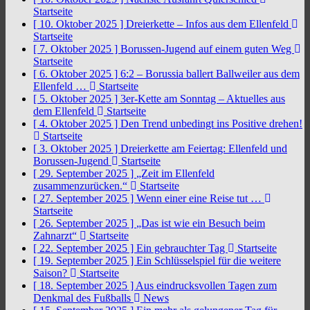
Startseite
[ 10. Oktober 2025 ]
Dreierkette – Infos aus dem Ellenfeld
Startseite
[ 7. Oktober 2025 ]
Borussen-Jugend auf einem guten Weg
Startseite
[ 6. Oktober 2025 ]
6:2 – Borussia ballert Ballweiler aus dem
Ellenfeld …
Startseite
[ 5. Oktober 2025 ]
3er-Kette am Sonntag – Aktuelles aus
dem Ellenfeld
Startseite
[ 4. Oktober 2025 ]
Den Trend unbedingt ins Positive drehen!
Startseite
[ 3. Oktober 2025 ]
Dreierkette am Feiertag: Ellenfeld und
Borussen-Jugend
Startseite
[ 29. September 2025 ]
„Zeit im Ellenfeld
zusammenzurücken.“
Startseite
[ 27. September 2025 ]
Wenn einer eine Reise tut …
Startseite
[ 26. September 2025 ]
„Das ist wie ein Besuch beim
Zahnarzt“
Startseite
[ 22. September 2025 ]
Ein gebrauchter Tag
Startseite
[ 19. September 2025 ]
Ein Schlüsselspiel für die weitere
Saison?
Startseite
[ 18. September 2025 ]
Aus eindrucksvollen Tagen zum
Denkmal des Fußballs
News