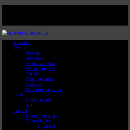
Facebook
Twitter
Instagram
Youtube
Startseite
Verein
Satzung
Steckbrief
Vereinsspielplan
Stadionmagazin
Chronik
Mitgliedsantrag
Ellenfeld
Platzbelegungsplan
Aktive
1. Mannschaft
AH
Jugend
Jugendsponsoring
Mannschaften
G Jugend