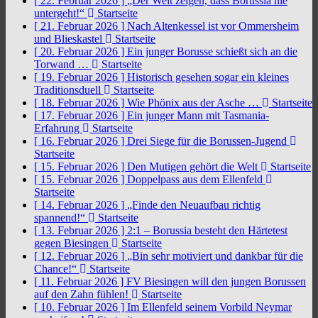
[ 22. Februar 2026 ]
„Der Welt zeigen, dass Borussia nie
untergeht!“
Startseite
[ 21. Februar 2026 ]
Nach Altenkessel ist vor Ommersheim
und Blieskastel
Startseite
[ 20. Februar 2026 ]
Ein junger Borusse schießt sich an die
Torwand …
Startseite
[ 19. Februar 2026 ]
Historisch gesehen sogar ein kleines
Traditionsduell
Startseite
[ 18. Februar 2026 ]
Wie Phönix aus der Asche …
Startseite
[ 17. Februar 2026 ]
Ein junger Mann mit Tasmania-
Erfahrung
Startseite
[ 16. Februar 2026 ]
Drei Siege für die Borussen-Jugend
Startseite
[ 15. Februar 2026 ]
Den Mutigen gehört die Welt
Startseite
[ 15. Februar 2026 ]
Doppelpass aus dem Ellenfeld
Startseite
[ 14. Februar 2026 ]
„Finde den Neuaufbau richtig
spannend!“
Startseite
[ 13. Februar 2026 ]
2:1 – Borussia besteht den Härtetest
gegen Biesingen
Startseite
[ 12. Februar 2026 ]
„Bin sehr motiviert und dankbar für die
Chance!“
Startseite
[ 11. Februar 2026 ]
FV Biesingen will den jungen Borussen
auf den Zahn fühlen!
Startseite
[ 10. Februar 2026 ]
Im Ellenfeld seinem Vorbild Neymar