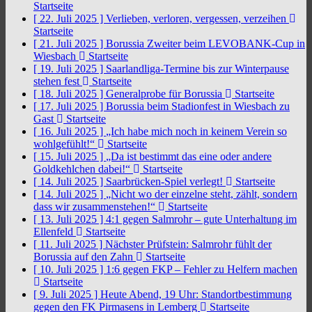
Startseite
[ 22. Juli 2025 ]
Verlieben, verloren, vergessen, verzeihen
Startseite
[ 21. Juli 2025 ]
Borussia Zweiter beim LEVOBANK-Cup in
Wiesbach
Startseite
[ 19. Juli 2025 ]
Saarlandliga-Termine bis zur Winterpause
stehen fest
Startseite
[ 18. Juli 2025 ]
Generalprobe für Borussia
Startseite
[ 17. Juli 2025 ]
Borussia beim Stadionfest in Wiesbach zu
Gast
Startseite
[ 16. Juli 2025 ]
„Ich habe mich noch in keinem Verein so
wohlgefühlt!“
Startseite
[ 15. Juli 2025 ]
„Da ist bestimmt das eine oder andere
Goldkehlchen dabei!“
Startseite
[ 14. Juli 2025 ]
Saarbrücken-Spiel verlegt!
Startseite
[ 14. Juli 2025 ]
„Nicht wo der einzelne steht, zählt, sondern
dass wir zusammenstehen!“
Startseite
[ 13. Juli 2025 ]
4:1 gegen Salmrohr – gute Unterhaltung im
Ellenfeld
Startseite
[ 11. Juli 2025 ]
Nächster Prüfstein: Salmrohr fühlt der
Borussia auf den Zahn
Startseite
[ 10. Juli 2025 ]
1:6 gegen FKP – Fehler zu Helfern machen
Startseite
[ 9. Juli 2025 ]
Heute Abend, 19 Uhr: Standortbestimmung
gegen den FK Pirmasens in Lemberg
Startseite