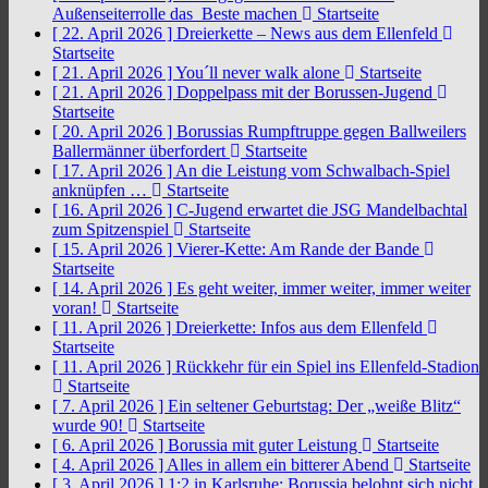
Außenseiterrolle das Beste machen
Startseite
[ 22. April 2026 ]
Dreierkette – News aus dem Ellenfeld
Startseite
[ 21. April 2026 ]
You´ll never walk alone
Startseite
[ 21. April 2026 ]
Doppelpass mit der Borussen-Jugend
Startseite
[ 20. April 2026 ]
Borussias Rumpftruppe gegen Ballweilers
Ballermänner überfordert
Startseite
[ 17. April 2026 ]
An die Leistung vom Schwalbach-Spiel
anknüpfen …
Startseite
[ 16. April 2026 ]
C-Jugend erwartet die JSG Mandelbachtal
zum Spitzenspiel
Startseite
[ 15. April 2026 ]
Vierer-Kette: Am Rande der Bande
Startseite
[ 14. April 2026 ]
Es geht weiter, immer weiter, immer weiter
voran!
Startseite
[ 11. April 2026 ]
Dreierkette: Infos aus dem Ellenfeld
Startseite
[ 11. April 2026 ]
Rückkehr für ein Spiel ins Ellenfeld-Stadion
Startseite
[ 7. April 2026 ]
Ein seltener Geburtstag: Der „weiße Blitz“
wurde 90!
Startseite
[ 6. April 2026 ]
Borussia mit guter Leistung
Startseite
[ 4. April 2026 ]
Alles in allem ein bitterer Abend
Startseite
[ 3. April 2026 ]
1:2 in Karlsruhe: Borussia belohnt sich nicht