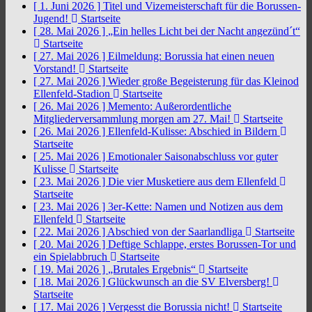
[ 1. Juni 2026 ]
Titel und Vizemeisterschaft für die Borussen-
Jugend!
Startseite
[ 28. Mai 2026 ]
„Ein helles Licht bei der Nacht angezünd´t“
Startseite
[ 27. Mai 2026 ]
Eilmeldung: Borussia hat einen neuen
Vorstand!
Startseite
[ 27. Mai 2026 ]
Wieder große Begeisterung für das Kleinod
Ellenfeld-Stadion
Startseite
[ 26. Mai 2026 ]
Memento: Außerordentliche
Mitgliederversammlung morgen am 27. Mai!
Startseite
[ 26. Mai 2026 ]
Ellenfeld-Kulisse: Abschied in Bildern
Startseite
[ 25. Mai 2026 ]
Emotionaler Saisonabschluss vor guter
Kulisse
Startseite
[ 23. Mai 2026 ]
Die vier Musketiere aus dem Ellenfeld
Startseite
[ 23. Mai 2026 ]
3er-Kette: Namen und Notizen aus dem
Ellenfeld
Startseite
[ 22. Mai 2026 ]
Abschied von der Saarlandliga
Startseite
[ 20. Mai 2026 ]
Deftige Schlappe, erstes Borussen-Tor und
ein Spielabbruch
Startseite
[ 19. Mai 2026 ]
„Brutales Ergebnis“
Startseite
[ 18. Mai 2026 ]
Glückwunsch an die SV Elversberg!
Startseite
[ 17. Mai 2026 ]
Vergesst die Borussia nicht!
Startseite