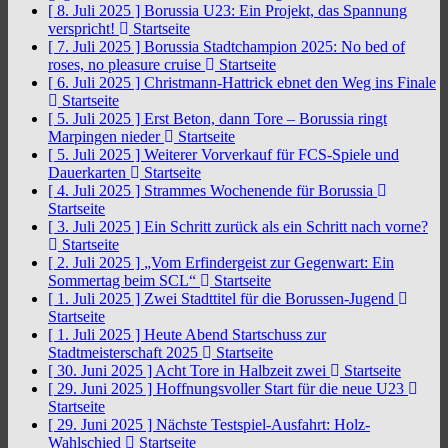
[ 8. Juli 2025 ]
Borussia U23: Ein Projekt, das Spannung
verspricht!
Startseite
[ 7. Juli 2025 ]
Borussia Stadtchampion 2025: No bed of
roses, no pleasure cruise
Startseite
[ 6. Juli 2025 ]
Christmann-Hattrick ebnet den Weg ins Finale
Startseite
[ 5. Juli 2025 ]
Erst Beton, dann Tore – Borussia ringt
Marpingen nieder
Startseite
[ 5. Juli 2025 ]
Weiterer Vorverkauf für FCS-Spiele und
Dauerkarten
Startseite
[ 4. Juli 2025 ]
Strammes Wochenende für Borussia
Startseite
[ 3. Juli 2025 ]
Ein Schritt zurück als ein Schritt nach vorne?
Startseite
[ 2. Juli 2025 ]
„Vom Erfindergeist zur Gegenwart: Ein
Sommertag beim SCL“
Startseite
[ 1. Juli 2025 ]
Zwei Stadttitel für die Borussen-Jugend
Startseite
[ 1. Juli 2025 ]
Heute Abend Startschuss zur
Stadtmeisterschaft 2025
Startseite
[ 30. Juni 2025 ]
Acht Tore in Halbzeit zwei
Startseite
[ 29. Juni 2025 ]
Hoffnungsvoller Start für die neue U23
Startseite
[ 29. Juni 2025 ]
Nächste Testspiel-Ausfahrt: Holz-
Wahlschied
Startseite