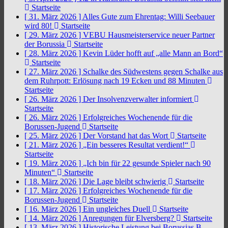
Startseite
[ 31. März 2026 ]
Alles Gute zum Ehrentag: Willi Seebauer
wird 80!
Startseite
[ 29. März 2026 ]
VEBU Hausmeisterservice neuer Partner
der Borussia
Startseite
[ 28. März 2026 ]
Kevin Lüder hofft auf „alle Mann an Bord“
Startseite
[ 27. März 2026 ]
Schalke des Südwestens gegen Schalke aus
dem Ruhrpott: Erlösung nach 19 Ecken und 88 Minuten
Startseite
[ 26. März 2026 ]
Der Insolvenzverwalter informiert
Startseite
[ 26. März 2026 ]
Erfolgreiches Wochenende für die
Borussen-Jugend
Startseite
[ 25. März 2026 ]
Der Vorstand hat das Wort
Startseite
[ 21. März 2026 ]
„Ein besseres Resultat verdient!“
Startseite
[ 19. März 2026 ]
„Ich bin für 22 gesunde Spieler nach 90
Minuten“
Startseite
[ 18. März 2026 ]
Die Lage bleibt schwierig
Startseite
[ 17. März 2026 ]
Erfolgreiches Wochenende für die
Borussen-Jugend
Startseite
[ 16. März 2026 ]
Ein ungleiches Duell
Startseite
[ 14. März 2026 ]
Anregungen für Elversberg?
Startseite
[ 13. März 2026 ]
Historische Leistung bei Borussias B-