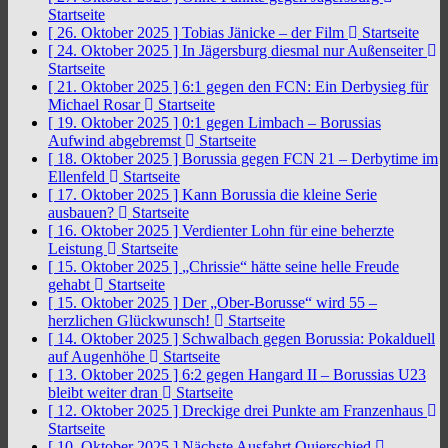
Startseite
[ 26. Oktober 2025 ]
Tobias Jänicke – der Film
Startseite
[ 24. Oktober 2025 ]
In Jägersburg diesmal nur Außenseiter
Startseite
[ 21. Oktober 2025 ]
6:1 gegen den FCN: Ein Derbysieg für
Michael Rosar
Startseite
[ 19. Oktober 2025 ]
0:1 gegen Limbach – Borussias
Aufwind abgebremst
Startseite
[ 18. Oktober 2025 ]
Borussia gegen FCN 21 – Derbytime im
Ellenfeld
Startseite
[ 17. Oktober 2025 ]
Kann Borussia die kleine Serie
ausbauen?
Startseite
[ 16. Oktober 2025 ]
Verdienter Lohn für eine beherzte
Leistung
Startseite
[ 15. Oktober 2025 ]
„Chrissie“ hätte seine helle Freude
gehabt
Startseite
[ 15. Oktober 2025 ]
Der „Ober-Borusse“ wird 55 –
herzlichen Glückwunsch!
Startseite
[ 14. Oktober 2025 ]
Schwalbach gegen Borussia: Pokalduell
auf Augenhöhe
Startseite
[ 13. Oktober 2025 ]
6:2 gegen Hangard II – Borussias U23
bleibt weiter dran
Startseite
[ 12. Oktober 2025 ]
Dreckige drei Punkte am Franzenhaus
Startseite
[ 10. Oktober 2025 ]
Nächste Ausfahrt Quierschied