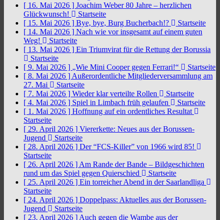
[ 16. Mai 2026 ]
Joachim Weber 80 Jahre – herzlichen
Glückwunsch!
Startseite
[ 15. Mai 2026 ]
Bye, bye, Burg Bucherbach!?
Startseite
[ 14. Mai 2026 ]
Nach wie vor insgesamt auf einem guten
Weg!
Startseite
[ 13. Mai 2026 ]
Ein Triumvirat für die Rettung der Borussia
Startseite
[ 9. Mai 2026 ]
„Wie Mini Cooper gegen Ferrari!“
Startseite
[ 8. Mai 2026 ]
Außerordentliche Mitgliederversammlung am
27. Mai
Startseite
[ 7. Mai 2026 ]
Wieder klar verteilte Rollen
Startseite
[ 4. Mai 2026 ]
Spiel in Limbach früh gelaufen
Startseite
[ 1. Mai 2026 ]
Hoffnung auf ein ordentliches Resultat
Startseite
[ 29. April 2026 ]
Viererkette: Neues aus der Borussen-
Jugend
Startseite
[ 28. April 2026 ]
Der “FCS-Killer” von 1966 wird 85!
Startseite
[ 26. April 2026 ]
Am Rande der Bande – Bildgeschichten
rund um das Spiel gegen Quierschied
Startseite
[ 25. April 2026 ]
Ein torreicher Abend in der Saarlandliga
Startseite
[ 24. April 2026 ]
Doppelpass: Aktuelles aus der Borussen-
Jugend
Startseite
[ 23. April 2026 ]
Auch gegen die Wambe aus der