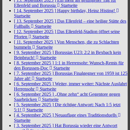
[ 15. September 2025 ]
Ein mehr als gelungener Tag für
Ellenfeld und Borussia
Startseite
[ 14. September 2025 ]
Happy birthday, Heinz Histing!
Startseite
[ 13. September 2025 ]
Das Ellenfeld – eine heilige Stätte des
Fußballs
Startseite
[ 12. September 2025 ]
Das Ellenfeld-Stadion öffnet seine
Pforten
Startseite
[ 11. September 2025 ]
Von Menschen, die zu Schlachten
bummeln
Startseite
[ 9. September 2025 ]
Borussias U23: 2:2 in Bexbach kein
Beinbruch!
Startseite
[ 8. September 2025 ]
1:1 in Herrensohr: Wunsch-Remis für
den Borussen-Doc
Startseite
[ 7. September 2025 ]
Borussias Finalgegner von 1959 ist 125
Jahre alt!
Startseite
[ 6. September 2025 ]
Weiter, immer weiter: Nächste Ausfahrt
Herrensohr
Startseite
[ 6. September 2025 ]
„Ohne zehn“ acht Gegentore gegen
Saarbrücken
Startseite
[ 5. September 2025 ]
Die richtige Antwort: Nach 1:5 jetzt
5:1!
Startseite
[ 4. September 2025 ]
Neuauflage eines Traditionsduells
Startseite
[ 3. September 2025 ]
Hat Borussia wieder eine Antwort