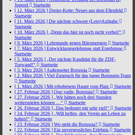
Jugend
Startseite
[ 12. März 2026 ]
Dreier-Kette: Neues aus dem Ellenfeld
Startseite
[ 11. März 2026 ]
Die nächste schwere (Lern)Aufgabe
Startseite
[ 10. März 2026 ]
„Denn das hier ist noch nicht vorbei!“
Startseite
[ 9. März 2026 ]
Lehrstunde gegen Bliesmengen
Startseite
[ 7. März 2026 ]
Entwicklungserlebnisse statt Ergebnisse
Startseite
[ 5. März 2026 ]
„Der nächste Kandidat für die ZDF-
Torwand!“
Startseite
[ 3. März 2026 ]
Außenseiter Borussia
Startseite
[ 2. März 2026 ]
Viel Zuspruch für das junge Borussen-Team
Startseite
[ 1. März 2026 ]
Mit erhobenem Haupt vom Platz
Startseite
[ 27. Februar 2026 ]
Quo vadis, Borussia?
Startseite
[ 27. Februar 2026 ]
„Wir hätten noch drei Stunden
weiterspielen können …“
Startseite
[ 26. Februar 2026 ]
„Das bedeutet mir sehr viel!“
Startseite
[ 24. Februar 2026 ]
„Will helfen, den Verein am Leben zu
halten!“
Startseite
[ 23. Februar 2026 ]
Wo steht die Borussia?
Startseite
[ 22. Februar 2026 ]
Ein unvergessliches Erlebnis
Startseite