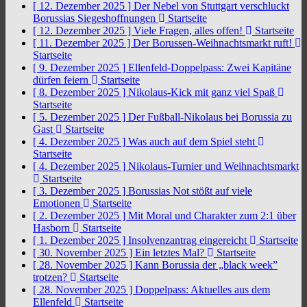
[ 12. Dezember 2025 ]
Der Nebel von Stuttgart verschluckt
Borussias Siegeshoffnungen
Startseite
[ 12. Dezember 2025 ]
Viele Fragen, alles offen!
Startseite
[ 11. Dezember 2025 ]
Der Borussen-Weihnachtsmarkt ruft!
Startseite
[ 9. Dezember 2025 ]
Ellenfeld-Doppelpass: Zwei Kapitäne
dürfen feiern
Startseite
[ 8. Dezember 2025 ]
Nikolaus-Kick mit ganz viel Spaß
Startseite
[ 5. Dezember 2025 ]
Der Fußball-Nikolaus bei Borussia zu
Gast
Startseite
[ 4. Dezember 2025 ]
Was auch auf dem Spiel steht
Startseite
[ 4. Dezember 2025 ]
Nikolaus-Turnier und Weihnachtsmarkt
Startseite
[ 3. Dezember 2025 ]
Borussias Not stößt auf viele
Emotionen
Startseite
[ 2. Dezember 2025 ]
Mit Moral und Charakter zum 2:1 über
Hasborn
Startseite
[ 1. Dezember 2025 ]
Insolvenzantrag eingereicht
Startseite
[ 30. November 2025 ]
Ein letztes Mal?
Startseite
[ 28. November 2025 ]
Kann Borussia der „black week”
trotzen?
Startseite
[ 28. November 2025 ]
Doppelpass: Aktuelles aus dem
Ellenfeld
Startseite