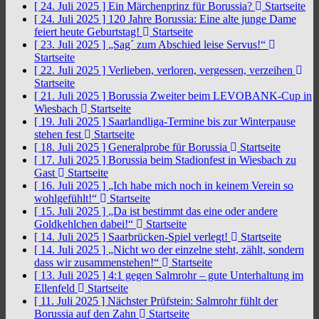
[ 24. Juli 2025 ]
Ein Märchenprinz für Borussia?
Startseite
[ 24. Juli 2025 ]
120 Jahre Borussia: Eine alte junge Dame
feiert heute Geburtstag!
Startseite
[ 23. Juli 2025 ]
„Sag´ zum Abschied leise Servus!“
Startseite
[ 22. Juli 2025 ]
Verlieben, verloren, vergessen, verzeihen
Startseite
[ 21. Juli 2025 ]
Borussia Zweiter beim LEVOBANK-Cup in
Wiesbach
Startseite
[ 19. Juli 2025 ]
Saarlandliga-Termine bis zur Winterpause
stehen fest
Startseite
[ 18. Juli 2025 ]
Generalprobe für Borussia
Startseite
[ 17. Juli 2025 ]
Borussia beim Stadionfest in Wiesbach zu
Gast
Startseite
[ 16. Juli 2025 ]
„Ich habe mich noch in keinem Verein so
wohlgefühlt!“
Startseite
[ 15. Juli 2025 ]
„Da ist bestimmt das eine oder andere
Goldkehlchen dabei!“
Startseite
[ 14. Juli 2025 ]
Saarbrücken-Spiel verlegt!
Startseite
[ 14. Juli 2025 ]
„Nicht wo der einzelne steht, zählt, sondern
dass wir zusammenstehen!“
Startseite
[ 13. Juli 2025 ]
4:1 gegen Salmrohr – gute Unterhaltung im
Ellenfeld
Startseite
[ 11. Juli 2025 ]
Nächster Prüfstein: Salmrohr fühlt der
Borussia auf den Zahn
Startseite