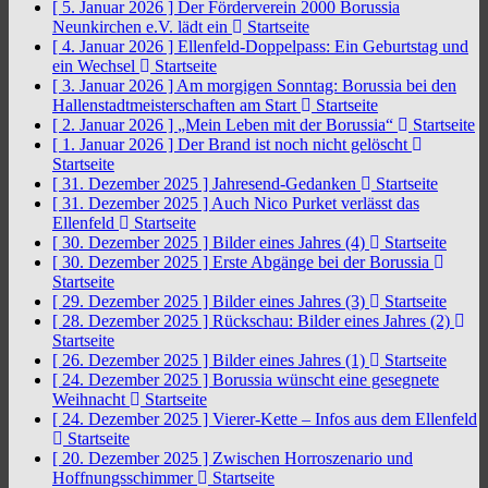
[ 5. Januar 2026 ]
Der Förderverein 2000 Borussia
Neunkirchen e.V. lädt ein
Startseite
[ 4. Januar 2026 ]
Ellenfeld-Doppelpass: Ein Geburtstag und
ein Wechsel
Startseite
[ 3. Januar 2026 ]
Am morgigen Sonntag: Borussia bei den
Hallenstadtmeisterschaften am Start
Startseite
[ 2. Januar 2026 ]
„Mein Leben mit der Borussia“
Startseite
[ 1. Januar 2026 ]
Der Brand ist noch nicht gelöscht
Startseite
[ 31. Dezember 2025 ]
Jahresend-Gedanken
Startseite
[ 31. Dezember 2025 ]
Auch Nico Purket verlässt das
Ellenfeld
Startseite
[ 30. Dezember 2025 ]
Bilder eines Jahres (4)
Startseite
[ 30. Dezember 2025 ]
Erste Abgänge bei der Borussia
Startseite
[ 29. Dezember 2025 ]
Bilder eines Jahres (3)
Startseite
[ 28. Dezember 2025 ]
Rückschau: Bilder eines Jahres (2)
Startseite
[ 26. Dezember 2025 ]
Bilder eines Jahres (1)
Startseite
[ 24. Dezember 2025 ]
Borussia wünscht eine gesegnete
Weihnacht
Startseite
[ 24. Dezember 2025 ]
Vierer-Kette – Infos aus dem Ellenfeld
Startseite
[ 20. Dezember 2025 ]
Zwischen Horroszenario und
Hoffnungsschimmer
Startseite