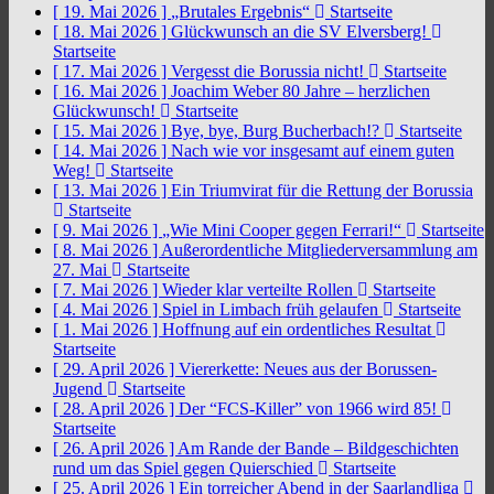
[ 19. Mai 2026 ]
„Brutales Ergebnis“
Startseite
[ 18. Mai 2026 ]
Glückwunsch an die SV Elversberg!
Startseite
[ 17. Mai 2026 ]
Vergesst die Borussia nicht!
Startseite
[ 16. Mai 2026 ]
Joachim Weber 80 Jahre – herzlichen
Glückwunsch!
Startseite
[ 15. Mai 2026 ]
Bye, bye, Burg Bucherbach!?
Startseite
[ 14. Mai 2026 ]
Nach wie vor insgesamt auf einem guten
Weg!
Startseite
[ 13. Mai 2026 ]
Ein Triumvirat für die Rettung der Borussia
Startseite
[ 9. Mai 2026 ]
„Wie Mini Cooper gegen Ferrari!“
Startseite
[ 8. Mai 2026 ]
Außerordentliche Mitgliederversammlung am
27. Mai
Startseite
[ 7. Mai 2026 ]
Wieder klar verteilte Rollen
Startseite
[ 4. Mai 2026 ]
Spiel in Limbach früh gelaufen
Startseite
[ 1. Mai 2026 ]
Hoffnung auf ein ordentliches Resultat
Startseite
[ 29. April 2026 ]
Viererkette: Neues aus der Borussen-
Jugend
Startseite
[ 28. April 2026 ]
Der “FCS-Killer” von 1966 wird 85!
Startseite
[ 26. April 2026 ]
Am Rande der Bande – Bildgeschichten
rund um das Spiel gegen Quierschied
Startseite
[ 25. April 2026 ]
Ein torreicher Abend in der Saarlandliga