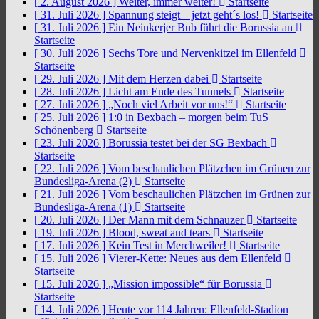
[ 2. August 2026 ]
Weiter, immer weiter!
Startseite
[ 31. Juli 2026 ]
Spannung steigt – jetzt geht´s los!
Startseite
[ 31. Juli 2026 ]
Ein Neinkerjer Bub führt die Borussia an
Startseite
[ 30. Juli 2026 ]
Sechs Tore und Nervenkitzel im Ellenfeld
Startseite
[ 29. Juli 2026 ]
Mit dem Herzen dabei
Startseite
[ 28. Juli 2026 ]
Licht am Ende des Tunnels
Startseite
[ 27. Juli 2026 ]
„Noch viel Arbeit vor uns!“
Startseite
[ 25. Juli 2026 ]
1:0 in Bexbach – morgen beim TuS
Schönenberg
Startseite
[ 23. Juli 2026 ]
Borussia testet bei der SG Bexbach
Startseite
[ 22. Juli 2026 ]
Vom beschaulichen Plätzchen im Grünen zur
Bundesliga-Arena (2)
Startseite
[ 21. Juli 2026 ]
Vom beschaulichen Plätzchen im Grünen zur
Bundesliga-Arena (1)
Startseite
[ 20. Juli 2026 ]
Der Mann mit dem Schnauzer
Startseite
[ 19. Juli 2026 ]
Blood, sweat and tears
Startseite
[ 17. Juli 2026 ]
Kein Test in Merchweiler!
Startseite
[ 15. Juli 2026 ]
Vierer-Kette: Neues aus dem Ellenfeld
Startseite
[ 15. Juli 2026 ]
„Mission impossible“ für Borussia
Startseite
[ 14. Juli 2026 ]
Heute vor 114 Jahren: Ellenfeld-Stadion