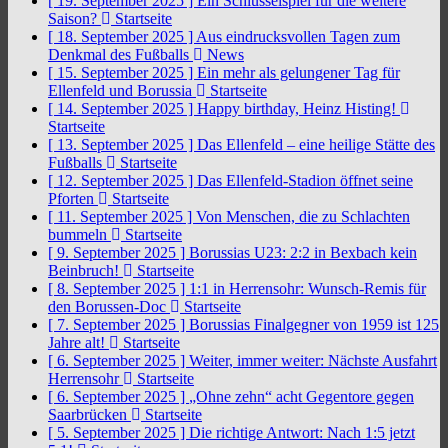
[ 19. September 2025 ]
Ein Schlüsselspiel für die weitere
Saison?
Startseite
[ 18. September 2025 ]
Aus eindrucksvollen Tagen zum
Denkmal des Fußballs
News
[ 15. September 2025 ]
Ein mehr als gelungener Tag für
Ellenfeld und Borussia
Startseite
[ 14. September 2025 ]
Happy birthday, Heinz Histing!
Startseite
[ 13. September 2025 ]
Das Ellenfeld – eine heilige Stätte des
Fußballs
Startseite
[ 12. September 2025 ]
Das Ellenfeld-Stadion öffnet seine
Pforten
Startseite
[ 11. September 2025 ]
Von Menschen, die zu Schlachten
bummeln
Startseite
[ 9. September 2025 ]
Borussias U23: 2:2 in Bexbach kein
Beinbruch!
Startseite
[ 8. September 2025 ]
1:1 in Herrensohr: Wunsch-Remis für
den Borussen-Doc
Startseite
[ 7. September 2025 ]
Borussias Finalgegner von 1959 ist 125
Jahre alt!
Startseite
[ 6. September 2025 ]
Weiter, immer weiter: Nächste Ausfahrt
Herrensohr
Startseite
[ 6. September 2025 ]
„Ohne zehn“ acht Gegentore gegen
Saarbrücken
Startseite
[ 5. September 2025 ]
Die richtige Antwort: Nach 1:5 jetzt