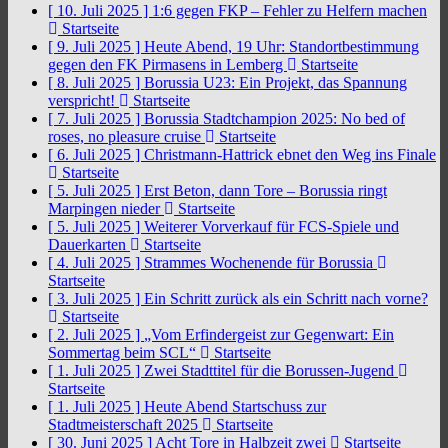
[ 10. Juli 2025 ]
1:6 gegen FKP – Fehler zu Helfern machen
Startseite
[ 9. Juli 2025 ]
Heute Abend, 19 Uhr: Standortbestimmung
gegen den FK Pirmasens in Lemberg
Startseite
[ 8. Juli 2025 ]
Borussia U23: Ein Projekt, das Spannung
verspricht!
Startseite
[ 7. Juli 2025 ]
Borussia Stadtchampion 2025: No bed of
roses, no pleasure cruise
Startseite
[ 6. Juli 2025 ]
Christmann-Hattrick ebnet den Weg ins Finale
Startseite
[ 5. Juli 2025 ]
Erst Beton, dann Tore – Borussia ringt
Marpingen nieder
Startseite
[ 5. Juli 2025 ]
Weiterer Vorverkauf für FCS-Spiele und
Dauerkarten
Startseite
[ 4. Juli 2025 ]
Strammes Wochenende für Borussia
Startseite
[ 3. Juli 2025 ]
Ein Schritt zurück als ein Schritt nach vorne?
Startseite
[ 2. Juli 2025 ]
„Vom Erfindergeist zur Gegenwart: Ein
Sommertag beim SCL“
Startseite
[ 1. Juli 2025 ]
Zwei Stadttitel für die Borussen-Jugend
Startseite
[ 1. Juli 2025 ]
Heute Abend Startschuss zur
Stadtmeisterschaft 2025
Startseite
[ 30. Juni 2025 ]
Acht Tore in Halbzeit zwei
Startseite