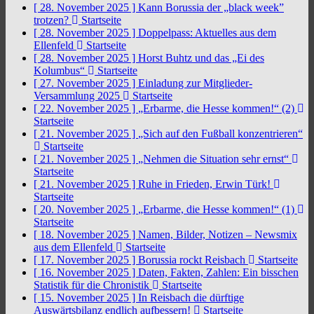
[ 28. November 2025 ]
Kann Borussia der „black week”
trotzen?
Startseite
[ 28. November 2025 ]
Doppelpass: Aktuelles aus dem
Ellenfeld
Startseite
[ 28. November 2025 ]
Horst Buhtz und das „Ei des
Kolumbus“
Startseite
[ 27. November 2025 ]
Einladung zur Mitglieder-
Versammlung 2025
Startseite
[ 22. November 2025 ]
„Erbarme, die Hesse kommen!“ (2)
Startseite
[ 21. November 2025 ]
„Sich auf den Fußball konzentrieren“
Startseite
[ 21. November 2025 ]
„Nehmen die Situation sehr ernst“
Startseite
[ 21. November 2025 ]
Ruhe in Frieden, Erwin Türk!
Startseite
[ 20. November 2025 ]
„Erbarme, die Hesse kommen!“ (1)
Startseite
[ 18. November 2025 ]
Namen, Bilder, Notizen – Newsmix
aus dem Ellenfeld
Startseite
[ 17. November 2025 ]
Borussia rockt Reisbach
Startseite
[ 16. November 2025 ]
Daten, Fakten, Zahlen: Ein bisschen
Statistik für die Chronistik
Startseite
[ 15. November 2025 ]
In Reisbach die dürftige
Auswärtsbilanz endlich aufbessern!
Startseite