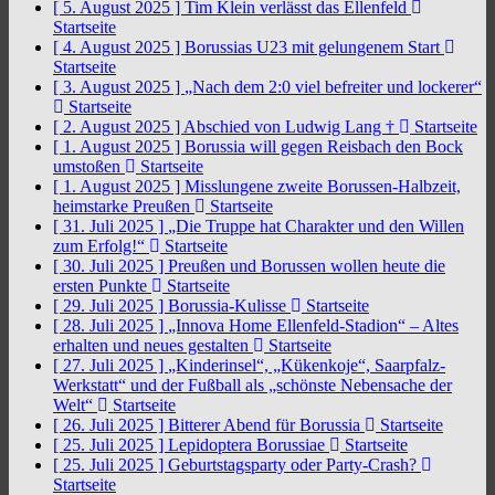
[ 5. August 2025 ]
Tim Klein verlässt das Ellenfeld
Startseite
[ 4. August 2025 ]
Borussias U23 mit gelungenem Start
Startseite
[ 3. August 2025 ]
„Nach dem 2:0 viel befreiter und lockerer“
Startseite
[ 2. August 2025 ]
Abschied von Ludwig Lang †
Startseite
[ 1. August 2025 ]
Borussia will gegen Reisbach den Bock
umstoßen
Startseite
[ 1. August 2025 ]
Misslungene zweite Borussen-Halbzeit,
heimstarke Preußen
Startseite
[ 31. Juli 2025 ]
„Die Truppe hat Charakter und den Willen
zum Erfolg!“
Startseite
[ 30. Juli 2025 ]
Preußen und Borussen wollen heute die
ersten Punkte
Startseite
[ 29. Juli 2025 ]
Borussia-Kulisse
Startseite
[ 28. Juli 2025 ]
„Innova Home Ellenfeld-Stadion“ – Altes
erhalten und neues gestalten
Startseite
[ 27. Juli 2025 ]
„Kinderinsel“, „Kükenkoje“, Saarpfalz-
Werkstatt“ und der Fußball als „schönste Nebensache der
Welt“
Startseite
[ 26. Juli 2025 ]
Bitterer Abend für Borussia
Startseite
[ 25. Juli 2025 ]
Lepidoptera Borussiae
Startseite
[ 25. Juli 2025 ]
Geburtstagsparty oder Party-Crash?
Startseite