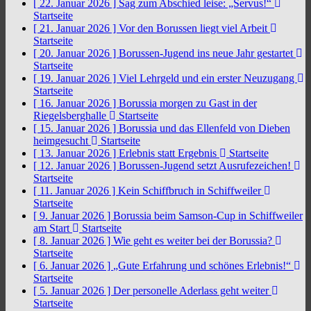
[ 22. Januar 2026 ]
Sag zum Abschied leise: „Servus!“
Startseite
[ 21. Januar 2026 ]
Vor den Borussen liegt viel Arbeit
Startseite
[ 20. Januar 2026 ]
Borussen-Jugend ins neue Jahr gestartet
Startseite
[ 19. Januar 2026 ]
Viel Lehrgeld und ein erster Neuzugang
Startseite
[ 16. Januar 2026 ]
Borussia morgen zu Gast in der
Riegelsberghalle
Startseite
[ 15. Januar 2026 ]
Borussia und das Ellenfeld von Dieben
heimgesucht
Startseite
[ 13. Januar 2026 ]
Erlebnis statt Ergebnis
Startseite
[ 12. Januar 2026 ]
Borussen-Jugend setzt Ausrufezeichen!
Startseite
[ 11. Januar 2026 ]
Kein Schiffbruch in Schiffweiler
Startseite
[ 9. Januar 2026 ]
Borussia beim Samson-Cup in Schiffweiler
am Start
Startseite
[ 8. Januar 2026 ]
Wie geht es weiter bei der Borussia?
Startseite
[ 6. Januar 2026 ]
„Gute Erfahrung und schönes Erlebnis!“
Startseite
[ 5. Januar 2026 ]
Der personelle Aderlass geht weiter
Startseite