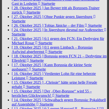
Gast in Losheim
Startseite
[ 28. Oktober 2025 ]
Jan Berger tritt als Borussen-Trainer
zurück
Startseite
[ 27. Oktober 2025 ]
Ohne Punkte gegen Jägersburg
Startseite
[ 26. Oktober 2025 ]
Tobias Jänicke – der Film
Startseite
[ 24. Oktober 2025 ]
In Jägersburg diesmal nur Außenseiter
Startseite
[ 21. Oktober 2025 ]
6:1 gegen den FCN: Ein Derbysieg für
Michael Rosar
Startseite
[ 19. Oktober 2025 ]
0:1 gegen Limbach – Borussias
Aufwind abgebremst
Startseite
[ 18. Oktober 2025 ]
Borussia gegen FCN 21 – Derbytime im
Ellenfeld
Startseite
[ 17. Oktober 2025 ]
Kann Borussia die kleine Serie
ausbauen?
Startseite
[ 16. Oktober 2025 ]
Verdienter Lohn für eine beherzte
Leistung
Startseite
[ 15. Oktober 2025 ]
„Chrissie“ hätte seine helle Freude
gehabt
Startseite
[ 15. Oktober 2025 ]
Der „Ober-Borusse“ wird 55 –
herzlichen Glückwunsch!
Startseite
[ 14. Oktober 2025 ]
Schwalbach gegen Borussia: Pokalduell
auf Augenhöhe
Startseite
[ 13. Oktober 2025 ]
6:2 gegen Hangard II – Borussias U23