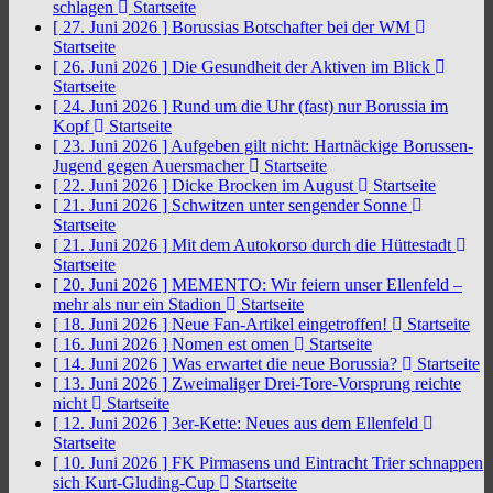
schlagen
Startseite
[ 27. Juni 2026 ]
Borussias Botschafter bei der WM
Startseite
[ 26. Juni 2026 ]
Die Gesundheit der Aktiven im Blick
Startseite
[ 24. Juni 2026 ]
Rund um die Uhr (fast) nur Borussia im
Kopf
Startseite
[ 23. Juni 2026 ]
Aufgeben gilt nicht: Hartnäckige Borussen-
Jugend gegen Auersmacher
Startseite
[ 22. Juni 2026 ]
Dicke Brocken im August
Startseite
[ 21. Juni 2026 ]
Schwitzen unter sengender Sonne
Startseite
[ 21. Juni 2026 ]
Mit dem Autokorso durch die Hüttestadt
Startseite
[ 20. Juni 2026 ]
MEMENTO: Wir feiern unser Ellenfeld –
mehr als nur ein Stadion
Startseite
[ 18. Juni 2026 ]
Neue Fan-Artikel eingetroffen!
Startseite
[ 16. Juni 2026 ]
Nomen est omen
Startseite
[ 14. Juni 2026 ]
Was erwartet die neue Borussia?
Startseite
[ 13. Juni 2026 ]
Zweimaliger Drei-Tore-Vorsprung reichte
nicht
Startseite
[ 12. Juni 2026 ]
3er-Kette: Neues aus dem Ellenfeld
Startseite
[ 10. Juni 2026 ]
FK Pirmasens und Eintracht Trier schnappen
sich Kurt-Gluding-Cup
Startseite