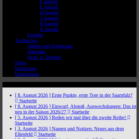
F Jugend
E Jugend
D Jugend
C Jugend
B Jugend
A Jugend
Kontakt
Tischkicker
Tabelle und Ergebnisse
Spielplan
News u. Termine
Video
Impressum
Datenschutz
News Ticker
[ 8. August 2026 ]
Erste Punkte, erste Tore in der Saarpfalz?
Startseite
[ 8. August 2026 ]
Einwurf, Abstoß, Auswechslungen: Das ist
neu in der Saison 2026/27
Startseite
[ 5. August 2026 ]
Reden wir mal über die zweite Reihe!
Startseite
[ 3. August 2026 ]
Namen und Notizen: Neues aus dem
Ellenfeld
Startseite