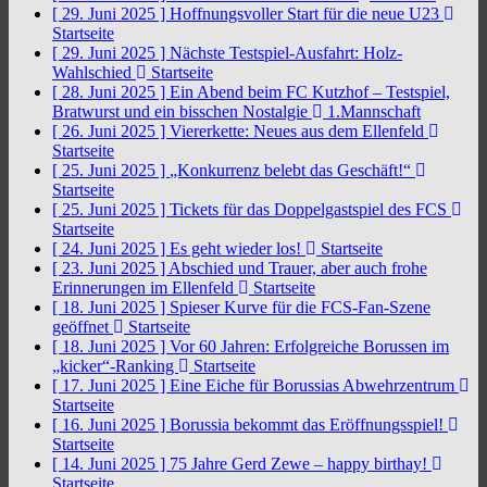
[ 29. Juni 2025 ]
Hoffnungsvoller Start für die neue U23
Startseite
[ 29. Juni 2025 ]
Nächste Testspiel-Ausfahrt: Holz-
Wahlschied
Startseite
[ 28. Juni 2025 ]
Ein Abend beim FC Kutzhof – Testspiel,
Bratwurst und ein bisschen Nostalgie
1.Mannschaft
[ 26. Juni 2025 ]
Viererkette: Neues aus dem Ellenfeld
Startseite
[ 25. Juni 2025 ]
„Konkurrenz belebt das Geschäft!“
Startseite
[ 25. Juni 2025 ]
Tickets für das Doppelgastspiel des FCS
Startseite
[ 24. Juni 2025 ]
Es geht wieder los!
Startseite
[ 23. Juni 2025 ]
Abschied und Trauer, aber auch frohe
Erinnerungen im Ellenfeld
Startseite
[ 18. Juni 2025 ]
Spieser Kurve für die FCS-Fan-Szene
geöffnet
Startseite
[ 18. Juni 2025 ]
Vor 60 Jahren: Erfolgreiche Borussen im
„kicker“-Ranking
Startseite
[ 17. Juni 2025 ]
Eine Eiche für Borussias Abwehrzentrum
Startseite
[ 16. Juni 2025 ]
Borussia bekommt das Eröffnungsspiel!
Startseite
[ 14. Juni 2025 ]
75 Jahre Gerd Zewe – happy birthay!
Startseite