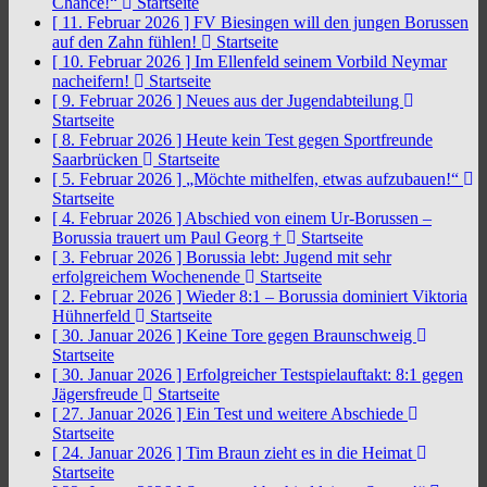
Chance!“
Startseite
[ 11. Februar 2026 ]
FV Biesingen will den jungen Borussen
auf den Zahn fühlen!
Startseite
[ 10. Februar 2026 ]
Im Ellenfeld seinem Vorbild Neymar
nacheifern!
Startseite
[ 9. Februar 2026 ]
Neues aus der Jugendabteilung
Startseite
[ 8. Februar 2026 ]
Heute kein Test gegen Sportfreunde
Saarbrücken
Startseite
[ 5. Februar 2026 ]
„Möchte mithelfen, etwas aufzubauen!“
Startseite
[ 4. Februar 2026 ]
Abschied von einem Ur-Borussen –
Borussia trauert um Paul Georg †
Startseite
[ 3. Februar 2026 ]
Borussia lebt: Jugend mit sehr
erfolgreichem Wochenende
Startseite
[ 2. Februar 2026 ]
Wieder 8:1 – Borussia dominiert Viktoria
Hühnerfeld
Startseite
[ 30. Januar 2026 ]
Keine Tore gegen Braunschweig
Startseite
[ 30. Januar 2026 ]
Erfolgreicher Testspielauftakt: 8:1 gegen
Jägersfreude
Startseite
[ 27. Januar 2026 ]
Ein Test und weitere Abschiede
Startseite
[ 24. Januar 2026 ]
Tim Braun zieht es in die Heimat
Startseite