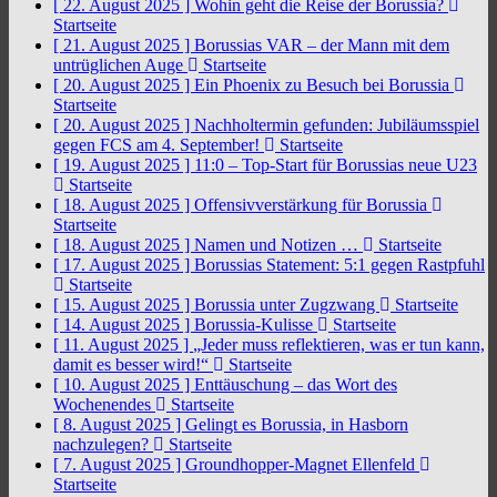
[ 22. August 2025 ]
Wohin geht die Reise der Borussia?
Startseite
[ 21. August 2025 ]
Borussias VAR – der Mann mit dem
untrüglichen Auge
Startseite
[ 20. August 2025 ]
Ein Phoenix zu Besuch bei Borussia
Startseite
[ 20. August 2025 ]
Nachholtermin gefunden: Jubiläumsspiel
gegen FCS am 4. September!
Startseite
[ 19. August 2025 ]
11:0 – Top-Start für Borussias neue U23
Startseite
[ 18. August 2025 ]
Offensivverstärkung für Borussia
Startseite
[ 18. August 2025 ]
Namen und Notizen …
Startseite
[ 17. August 2025 ]
Borussias Statement: 5:1 gegen Rastpfuhl
Startseite
[ 15. August 2025 ]
Borussia unter Zugzwang
Startseite
[ 14. August 2025 ]
Borussia-Kulisse
Startseite
[ 11. August 2025 ]
„Jeder muss reflektieren, was er tun kann,
damit es besser wird!“
Startseite
[ 10. August 2025 ]
Enttäuschung – das Wort des
Wochenendes
Startseite
[ 8. August 2025 ]
Gelingt es Borussia, in Hasborn
nachzulegen?
Startseite
[ 7. August 2025 ]
Groundhopper-Magnet Ellenfeld
Startseite