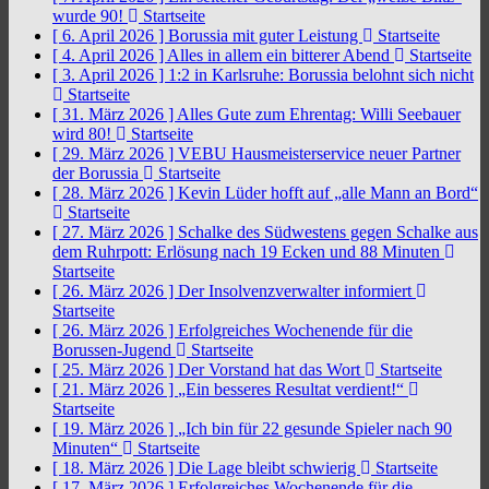
wurde 90!
Startseite
[ 6. April 2026 ]
Borussia mit guter Leistung
Startseite
[ 4. April 2026 ]
Alles in allem ein bitterer Abend
Startseite
[ 3. April 2026 ]
1:2 in Karlsruhe: Borussia belohnt sich nicht
Startseite
[ 31. März 2026 ]
Alles Gute zum Ehrentag: Willi Seebauer
wird 80!
Startseite
[ 29. März 2026 ]
VEBU Hausmeisterservice neuer Partner
der Borussia
Startseite
[ 28. März 2026 ]
Kevin Lüder hofft auf „alle Mann an Bord“
Startseite
[ 27. März 2026 ]
Schalke des Südwestens gegen Schalke aus
dem Ruhrpott: Erlösung nach 19 Ecken und 88 Minuten
Startseite
[ 26. März 2026 ]
Der Insolvenzverwalter informiert
Startseite
[ 26. März 2026 ]
Erfolgreiches Wochenende für die
Borussen-Jugend
Startseite
[ 25. März 2026 ]
Der Vorstand hat das Wort
Startseite
[ 21. März 2026 ]
„Ein besseres Resultat verdient!“
Startseite
[ 19. März 2026 ]
„Ich bin für 22 gesunde Spieler nach 90
Minuten“
Startseite
[ 18. März 2026 ]
Die Lage bleibt schwierig
Startseite
[ 17. März 2026 ]
Erfolgreiches Wochenende für die