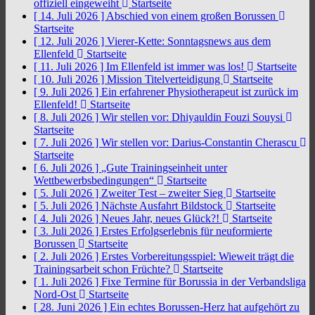
offiziell eingeweiht
Startseite
[ 14. Juli 2026 ]
Abschied von einem großen Borussen
Startseite
[ 12. Juli 2026 ]
Vierer-Kette: Sonntagsnews aus dem
Ellenfeld
Startseite
[ 11. Juli 2026 ]
Im Ellenfeld ist immer was los!
Startseite
[ 10. Juli 2026 ]
Mission Titelverteidigung
Startseite
[ 9. Juli 2026 ]
Ein erfahrener Physiotherapeut ist zurück im
Ellenfeld!
Startseite
[ 8. Juli 2026 ]
Wir stellen vor: Dhiyauldin Fouzi Souysi
Startseite
[ 7. Juli 2026 ]
Wir stellen vor: Darius-Constantin Cherascu
Startseite
[ 6. Juli 2026 ]
„Gute Trainingseinheit unter
Wettbewerbsbedingungen“
Startseite
[ 5. Juli 2026 ]
Zweiter Test – zweiter Sieg
Startseite
[ 5. Juli 2026 ]
Nächste Ausfahrt Bildstock
Startseite
[ 4. Juli 2026 ]
Neues Jahr, neues Glück?!
Startseite
[ 3. Juli 2026 ]
Erstes Erfolgserlebnis für neuformierte
Borussen
Startseite
[ 2. Juli 2026 ]
Erstes Vorbereitungsspiel: Wieweit trägt die
Trainingsarbeit schon Früchte?
Startseite
[ 1. Juli 2026 ]
Fixe Termine für Borussia in der Verbandsliga
Nord-Ost
Startseite
[ 28. Juni 2026 ]
Ein echtes Borussen-Herz hat aufgehört zu