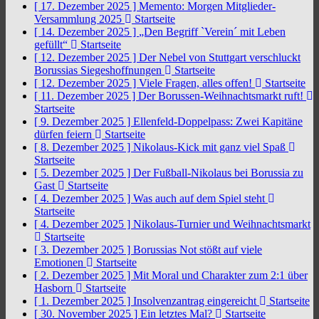
[ 17. Dezember 2025 ]
Memento: Morgen Mitglieder-
Versammlung 2025
Startseite
[ 14. Dezember 2025 ]
„Den Begriff `Verein´ mit Leben
gefüllt“
Startseite
[ 12. Dezember 2025 ]
Der Nebel von Stuttgart verschluckt
Borussias Siegeshoffnungen
Startseite
[ 12. Dezember 2025 ]
Viele Fragen, alles offen!
Startseite
[ 11. Dezember 2025 ]
Der Borussen-Weihnachtsmarkt ruft!
Startseite
[ 9. Dezember 2025 ]
Ellenfeld-Doppelpass: Zwei Kapitäne
dürfen feiern
Startseite
[ 8. Dezember 2025 ]
Nikolaus-Kick mit ganz viel Spaß
Startseite
[ 5. Dezember 2025 ]
Der Fußball-Nikolaus bei Borussia zu
Gast
Startseite
[ 4. Dezember 2025 ]
Was auch auf dem Spiel steht
Startseite
[ 4. Dezember 2025 ]
Nikolaus-Turnier und Weihnachtsmarkt
Startseite
[ 3. Dezember 2025 ]
Borussias Not stößt auf viele
Emotionen
Startseite
[ 2. Dezember 2025 ]
Mit Moral und Charakter zum 2:1 über
Hasborn
Startseite
[ 1. Dezember 2025 ]
Insolvenzantrag eingereicht
Startseite
[ 30. November 2025 ]
Ein letztes Mal?
Startseite