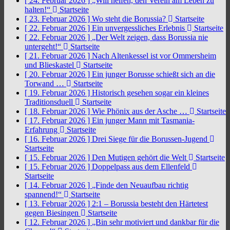
[ 24. Februar 2026 ]
„Will helfen, den Verein am Leben zu
halten!“
Startseite
[ 23. Februar 2026 ]
Wo steht die Borussia?
Startseite
[ 22. Februar 2026 ]
Ein unvergessliches Erlebnis
Startseite
[ 22. Februar 2026 ]
„Der Welt zeigen, dass Borussia nie
untergeht!“
Startseite
[ 21. Februar 2026 ]
Nach Altenkessel ist vor Ommersheim
und Blieskastel
Startseite
[ 20. Februar 2026 ]
Ein junger Borusse schießt sich an die
Torwand …
Startseite
[ 19. Februar 2026 ]
Historisch gesehen sogar ein kleines
Traditionsduell
Startseite
[ 18. Februar 2026 ]
Wie Phönix aus der Asche …
Startseite
[ 17. Februar 2026 ]
Ein junger Mann mit Tasmania-
Erfahrung
Startseite
[ 16. Februar 2026 ]
Drei Siege für die Borussen-Jugend
Startseite
[ 15. Februar 2026 ]
Den Mutigen gehört die Welt
Startseite
[ 15. Februar 2026 ]
Doppelpass aus dem Ellenfeld
Startseite
[ 14. Februar 2026 ]
„Finde den Neuaufbau richtig
spannend!“
Startseite
[ 13. Februar 2026 ]
2:1 – Borussia besteht den Härtetest
gegen Biesingen
Startseite
[ 12. Februar 2026 ]
„Bin sehr motiviert und dankbar für die