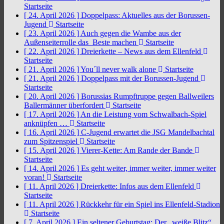
Startseite
[ 24. April 2026 ]
Doppelpass: Aktuelles aus der Borussen-
Jugend
Startseite
[ 23. April 2026 ]
Auch gegen die Wambe aus der
Außenseiterrolle das Beste machen
Startseite
[ 22. April 2026 ]
Dreierkette – News aus dem Ellenfeld
Startseite
[ 21. April 2026 ]
You´ll never walk alone
Startseite
[ 21. April 2026 ]
Doppelpass mit der Borussen-Jugend
Startseite
[ 20. April 2026 ]
Borussias Rumpftruppe gegen Ballweilers
Ballermänner überfordert
Startseite
[ 17. April 2026 ]
An die Leistung vom Schwalbach-Spiel
anknüpfen …
Startseite
[ 16. April 2026 ]
C-Jugend erwartet die JSG Mandelbachtal
zum Spitzenspiel
Startseite
[ 15. April 2026 ]
Vierer-Kette: Am Rande der Bande
Startseite
[ 14. April 2026 ]
Es geht weiter, immer weiter, immer weiter
voran!
Startseite
[ 11. April 2026 ]
Dreierkette: Infos aus dem Ellenfeld
Startseite
[ 11. April 2026 ]
Rückkehr für ein Spiel ins Ellenfeld-Stadion
Startseite
[ 7. April 2026 ]
Ein seltener Geburtstag: Der „weiße Blitz“