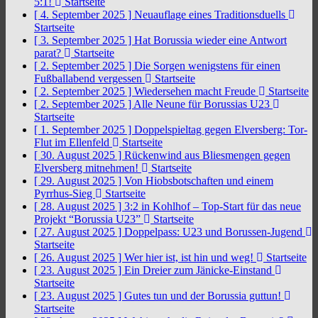
5:1!
Startseite
[ 4. September 2025 ]
Neuauflage eines Traditionsduells
Startseite
[ 3. September 2025 ]
Hat Borussia wieder eine Antwort
parat?
Startseite
[ 2. September 2025 ]
Die Sorgen wenigstens für einen
Fußballabend vergessen
Startseite
[ 2. September 2025 ]
Wiedersehen macht Freude
Startseite
[ 2. September 2025 ]
Alle Neune für Borussias U23
Startseite
[ 1. September 2025 ]
Doppelspieltag gegen Elversberg: Tor-
Flut im Ellenfeld
Startseite
[ 30. August 2025 ]
Rückenwind aus Bliesmengen gegen
Elversberg mitnehmen!
Startseite
[ 29. August 2025 ]
Von Hiobsbotschaften und einem
Pyrrhus-Sieg
Startseite
[ 28. August 2025 ]
3:2 in Kohlhof – Top-Start für das neue
Projekt “Borussia U23”
Startseite
[ 27. August 2025 ]
Doppelpass: U23 und Borussen-Jugend
Startseite
[ 26. August 2025 ]
Wer hier ist, ist hin und weg!
Startseite
[ 23. August 2025 ]
Ein Dreier zum Jänicke-Einstand
Startseite
[ 23. August 2025 ]
Gutes tun und der Borussia guttun!
Startseite