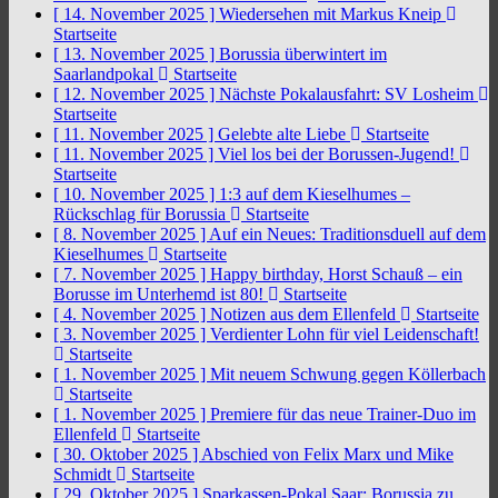
[ 14. November 2025 ]
Wiedersehen mit Markus Kneip
Startseite
[ 13. November 2025 ]
Borussia überwintert im
Saarlandpokal
Startseite
[ 12. November 2025 ]
Nächste Pokalausfahrt: SV Losheim
Startseite
[ 11. November 2025 ]
Gelebte alte Liebe
Startseite
[ 11. November 2025 ]
Viel los bei der Borussen-Jugend!
Startseite
[ 10. November 2025 ]
1:3 auf dem Kieselhumes –
Rückschlag für Borussia
Startseite
[ 8. November 2025 ]
Auf ein Neues: Traditionsduell auf dem
Kieselhumes
Startseite
[ 7. November 2025 ]
Happy birthday, Horst Schauß – ein
Borusse im Unterhemd ist 80!
Startseite
[ 4. November 2025 ]
Notizen aus dem Ellenfeld
Startseite
[ 3. November 2025 ]
Verdienter Lohn für viel Leidenschaft!
Startseite
[ 1. November 2025 ]
Mit neuem Schwung gegen Köllerbach
Startseite
[ 1. November 2025 ]
Premiere für das neue Trainer-Duo im
Ellenfeld
Startseite
[ 30. Oktober 2025 ]
Abschied von Felix Marx und Mike
Schmidt
Startseite
[ 29. Oktober 2025 ]
Sparkassen-Pokal Saar: Borussia zu