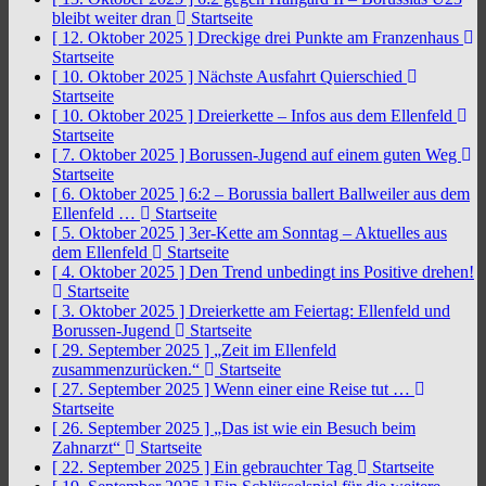
bleibt weiter dran
Startseite
[ 12. Oktober 2025 ]
Dreckige drei Punkte am Franzenhaus
Startseite
[ 10. Oktober 2025 ]
Nächste Ausfahrt Quierschied
Startseite
[ 10. Oktober 2025 ]
Dreierkette – Infos aus dem Ellenfeld
Startseite
[ 7. Oktober 2025 ]
Borussen-Jugend auf einem guten Weg
Startseite
[ 6. Oktober 2025 ]
6:2 – Borussia ballert Ballweiler aus dem
Ellenfeld …
Startseite
[ 5. Oktober 2025 ]
3er-Kette am Sonntag – Aktuelles aus
dem Ellenfeld
Startseite
[ 4. Oktober 2025 ]
Den Trend unbedingt ins Positive drehen!
Startseite
[ 3. Oktober 2025 ]
Dreierkette am Feiertag: Ellenfeld und
Borussen-Jugend
Startseite
[ 29. September 2025 ]
„Zeit im Ellenfeld
zusammenzurücken.“
Startseite
[ 27. September 2025 ]
Wenn einer eine Reise tut …
Startseite
[ 26. September 2025 ]
„Das ist wie ein Besuch beim
Zahnarzt“
Startseite
[ 22. September 2025 ]
Ein gebrauchter Tag
Startseite