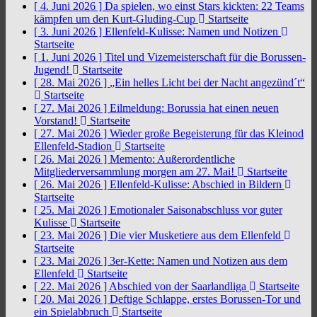
[ 4. Juni 2026 ]
Da spielen, wo einst Stars kickten: 22 Teams
kämpfen um den Kurt-Gluding-Cup
Startseite
[ 3. Juni 2026 ]
Ellenfeld-Kulisse: Namen und Notizen
Startseite
[ 1. Juni 2026 ]
Titel und Vizemeisterschaft für die Borussen-
Jugend!
Startseite
[ 28. Mai 2026 ]
„Ein helles Licht bei der Nacht angezünd´t“
Startseite
[ 27. Mai 2026 ]
Eilmeldung: Borussia hat einen neuen
Vorstand!
Startseite
[ 27. Mai 2026 ]
Wieder große Begeisterung für das Kleinod
Ellenfeld-Stadion
Startseite
[ 26. Mai 2026 ]
Memento: Außerordentliche
Mitgliederversammlung morgen am 27. Mai!
Startseite
[ 26. Mai 2026 ]
Ellenfeld-Kulisse: Abschied in Bildern
Startseite
[ 25. Mai 2026 ]
Emotionaler Saisonabschluss vor guter
Kulisse
Startseite
[ 23. Mai 2026 ]
Die vier Musketiere aus dem Ellenfeld
Startseite
[ 23. Mai 2026 ]
3er-Kette: Namen und Notizen aus dem
Ellenfeld
Startseite
[ 22. Mai 2026 ]
Abschied von der Saarlandliga
Startseite
[ 20. Mai 2026 ]
Deftige Schlappe, erstes Borussen-Tor und
ein Spielabbruch
Startseite