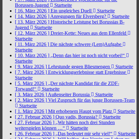
Borussen-Jugend
Startseite
[ 16. März 2026 ]
Ein ungleiches Duell
Startseite
[ 14. März 2026 ]
Anregungen für Elversberg?
Startseite
[ 13. März 2026 ]
Historische Leistung bei Borussias B-
Jugend
Startseite
[ 12. März 2026 ]
Dreier-Kette: Neues aus dem Ellenfeld
Startseite
[ 11. März 2026 ]
Die nächste schwere (Lern)Aufgabe
Startseite
[ 10. März 2026 ]
„Denn das hier ist noch nicht vorbei!“
Startseite
[ 9. März 2026 ]
Lehrstunde gegen Bliesmengen
Startseite
[ 7. März 2026 ]
Entwicklungserlebnisse statt Ergebnisse
Startseite
[ 5. März 2026 ]
„Der nächste Kandidat für die ZDF-
Torwand!“
Startseite
[ 3. März 2026 ]
Außenseiter Borussia
Startseite
[ 2. März 2026 ]
Viel Zuspruch für das junge Borussen-Team
Startseite
[ 1. März 2026 ]
Mit erhobenem Haupt vom Platz
Startseite
[ 27. Februar 2026 ]
Quo vadis, Borussia?
Startseite
[ 27. Februar 2026 ]
„Wir hätten noch drei Stunden
weiterspielen können …“
Startseite
[ 26. Februar 2026 ]
„Das bedeutet mir sehr viel!“
Startseite