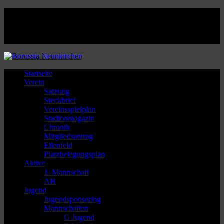
Facebook
Twitter
Instagram
Youtube
Startseite
Verein
Satzung
Steckbrief
Vereinsspielplan
Stadionmagazin
Chronik
Mitgliedsantrag
Ellenfeld
Platzbelegungsplan
Aktive
1. Mannschaft
AH
Jugend
Jugendsponsoring
Mannschaften
G Jugend