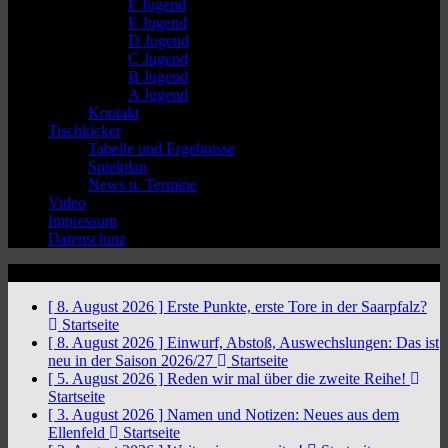
F Jugend
E Jugend
D Jugend
C Jugend
B Jugend
A Jugend
Kontakt
Tischkicker
Tabelle und Ergebnisse
Spielplan
News u. Termine
Video
Impressum
Datenschutz
News Ticker
[ 8. August 2026 ]
Erste Punkte, erste Tore in der Saarpfalz?
Startseite
[ 8. August 2026 ]
Einwurf, Abstoß, Auswechslungen: Das ist
neu in der Saison 2026/27
Startseite
[ 5. August 2026 ]
Reden wir mal über die zweite Reihe!
Startseite
[ 3. August 2026 ]
Namen und Notizen: Neues aus dem
Ellenfeld
Startseite