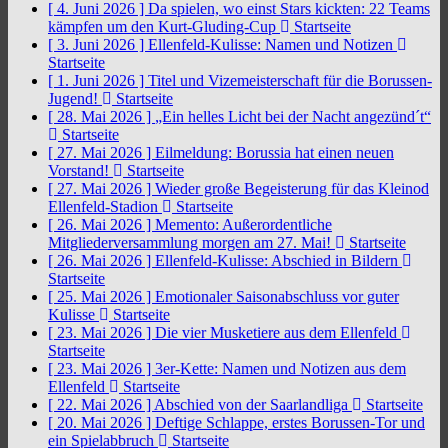
[ 4. Juni 2026 ]
Da spielen, wo einst Stars kickten: 22 Teams
kämpfen um den Kurt-Gluding-Cup
Startseite
[ 3. Juni 2026 ]
Ellenfeld-Kulisse: Namen und Notizen
Startseite
[ 1. Juni 2026 ]
Titel und Vizemeisterschaft für die Borussen-
Jugend!
Startseite
[ 28. Mai 2026 ]
„Ein helles Licht bei der Nacht angezünd´t“
Startseite
[ 27. Mai 2026 ]
Eilmeldung: Borussia hat einen neuen
Vorstand!
Startseite
[ 27. Mai 2026 ]
Wieder große Begeisterung für das Kleinod
Ellenfeld-Stadion
Startseite
[ 26. Mai 2026 ]
Memento: Außerordentliche
Mitgliederversammlung morgen am 27. Mai!
Startseite
[ 26. Mai 2026 ]
Ellenfeld-Kulisse: Abschied in Bildern
Startseite
[ 25. Mai 2026 ]
Emotionaler Saisonabschluss vor guter
Kulisse
Startseite
[ 23. Mai 2026 ]
Die vier Musketiere aus dem Ellenfeld
Startseite
[ 23. Mai 2026 ]
3er-Kette: Namen und Notizen aus dem
Ellenfeld
Startseite
[ 22. Mai 2026 ]
Abschied von der Saarlandliga
Startseite
[ 20. Mai 2026 ]
Deftige Schlappe, erstes Borussen-Tor und
ein Spielabbruch
Startseite