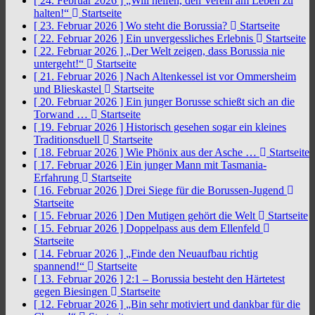
[ 24. Februar 2026 ]
„Will helfen, den Verein am Leben zu
halten!“
Startseite
[ 23. Februar 2026 ]
Wo steht die Borussia?
Startseite
[ 22. Februar 2026 ]
Ein unvergessliches Erlebnis
Startseite
[ 22. Februar 2026 ]
„Der Welt zeigen, dass Borussia nie
untergeht!“
Startseite
[ 21. Februar 2026 ]
Nach Altenkessel ist vor Ommersheim
und Blieskastel
Startseite
[ 20. Februar 2026 ]
Ein junger Borusse schießt sich an die
Torwand …
Startseite
[ 19. Februar 2026 ]
Historisch gesehen sogar ein kleines
Traditionsduell
Startseite
[ 18. Februar 2026 ]
Wie Phönix aus der Asche …
Startseite
[ 17. Februar 2026 ]
Ein junger Mann mit Tasmania-
Erfahrung
Startseite
[ 16. Februar 2026 ]
Drei Siege für die Borussen-Jugend
Startseite
[ 15. Februar 2026 ]
Den Mutigen gehört die Welt
Startseite
[ 15. Februar 2026 ]
Doppelpass aus dem Ellenfeld
Startseite
[ 14. Februar 2026 ]
„Finde den Neuaufbau richtig
spannend!“
Startseite
[ 13. Februar 2026 ]
2:1 – Borussia besteht den Härtetest
gegen Biesingen
Startseite
[ 12. Februar 2026 ]
„Bin sehr motiviert und dankbar für die