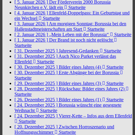
[ 5. Januar 2026 ]
Der Förderverein 2000 Borussia
Neunkirchen e.V. lädt ein
Startseite
[ 4. Januar 2026 ]
Ellenfeld-Doppelpass: Ein Geburtstag und
ein Wechsel
Startseite
[ 3. Januar 2026 ]
Am morgigen Sonntag: Borussia bei den
Hallenstadtmeisterschaften am Start
Startseite
[ 2. Januar 2026 ]
„Mein Leben mit der Borussia“
Startseite
[ 1. Januar 2026 ]
Der Brand ist noch nicht gelöscht
Startseite
[ 31. Dezember 2025 ]
Jahresend-Gedanken
Startseite
[ 31. Dezember 2025 ]
Auch Nico Purket verlässt das
Ellenfeld
Startseite
[ 30. Dezember 2025 ]
Bilder eines Jahres (4)
Startseite
[ 30. Dezember 2025 ]
Erste Abgänge bei der Borussia
Startseite
[ 29. Dezember 2025 ]
Bilder eines Jahres (3)
Startseite
[ 28. Dezember 2025 ]
Rückschau: Bilder eines Jahres (2)
Startseite
[ 26. Dezember 2025 ]
Bilder eines Jahres (1)
Startseite
[ 24. Dezember 2025 ]
Borussia wünscht eine gesegnete
Weihnacht
Startseite
[ 24. Dezember 2025 ]
Vierer-Kette – Infos aus dem Ellenfeld
Startseite
[ 20. Dezember 2025 ]
Zwischen Horroszenario und
Hoffnungsschimmer
Startseite