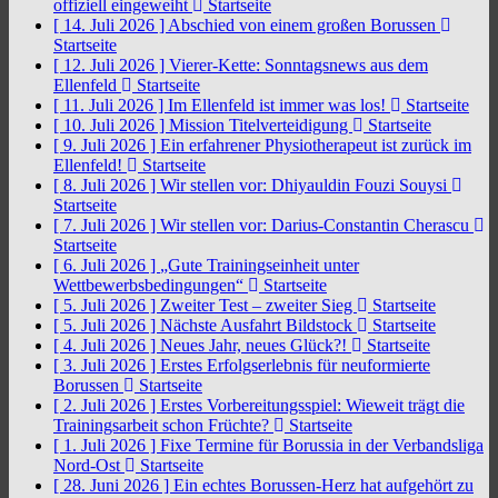
offiziell eingeweiht
Startseite
[ 14. Juli 2026 ]
Abschied von einem großen Borussen
Startseite
[ 12. Juli 2026 ]
Vierer-Kette: Sonntagsnews aus dem
Ellenfeld
Startseite
[ 11. Juli 2026 ]
Im Ellenfeld ist immer was los!
Startseite
[ 10. Juli 2026 ]
Mission Titelverteidigung
Startseite
[ 9. Juli 2026 ]
Ein erfahrener Physiotherapeut ist zurück im
Ellenfeld!
Startseite
[ 8. Juli 2026 ]
Wir stellen vor: Dhiyauldin Fouzi Souysi
Startseite
[ 7. Juli 2026 ]
Wir stellen vor: Darius-Constantin Cherascu
Startseite
[ 6. Juli 2026 ]
„Gute Trainingseinheit unter
Wettbewerbsbedingungen“
Startseite
[ 5. Juli 2026 ]
Zweiter Test – zweiter Sieg
Startseite
[ 5. Juli 2026 ]
Nächste Ausfahrt Bildstock
Startseite
[ 4. Juli 2026 ]
Neues Jahr, neues Glück?!
Startseite
[ 3. Juli 2026 ]
Erstes Erfolgserlebnis für neuformierte
Borussen
Startseite
[ 2. Juli 2026 ]
Erstes Vorbereitungsspiel: Wieweit trägt die
Trainingsarbeit schon Früchte?
Startseite
[ 1. Juli 2026 ]
Fixe Termine für Borussia in der Verbandsliga
Nord-Ost
Startseite
[ 28. Juni 2026 ]
Ein echtes Borussen-Herz hat aufgehört zu