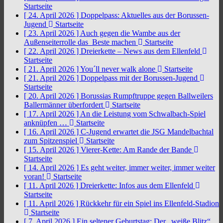
Startseite
[ 24. April 2026 ]
Doppelpass: Aktuelles aus der Borussen-
Jugend
Startseite
[ 23. April 2026 ]
Auch gegen die Wambe aus der
Außenseiterrolle das Beste machen
Startseite
[ 22. April 2026 ]
Dreierkette – News aus dem Ellenfeld
Startseite
[ 21. April 2026 ]
You´ll never walk alone
Startseite
[ 21. April 2026 ]
Doppelpass mit der Borussen-Jugend
Startseite
[ 20. April 2026 ]
Borussias Rumpftruppe gegen Ballweilers
Ballermänner überfordert
Startseite
[ 17. April 2026 ]
An die Leistung vom Schwalbach-Spiel
anknüpfen …
Startseite
[ 16. April 2026 ]
C-Jugend erwartet die JSG Mandelbachtal
zum Spitzenspiel
Startseite
[ 15. April 2026 ]
Vierer-Kette: Am Rande der Bande
Startseite
[ 14. April 2026 ]
Es geht weiter, immer weiter, immer weiter
voran!
Startseite
[ 11. April 2026 ]
Dreierkette: Infos aus dem Ellenfeld
Startseite
[ 11. April 2026 ]
Rückkehr für ein Spiel ins Ellenfeld-Stadion
Startseite
[ 7. April 2026 ]
Ein seltener Geburtstag: Der „weiße Blitz“