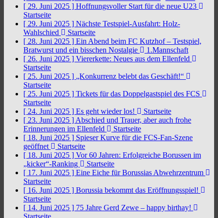
[ 29. Juni 2025 ]
Hoffnungsvoller Start für die neue U23
Startseite
[ 29. Juni 2025 ]
Nächste Testspiel-Ausfahrt: Holz-
Wahlschied
Startseite
[ 28. Juni 2025 ]
Ein Abend beim FC Kutzhof – Testspiel,
Bratwurst und ein bisschen Nostalgie
1.Mannschaft
[ 26. Juni 2025 ]
Viererkette: Neues aus dem Ellenfeld
Startseite
[ 25. Juni 2025 ]
„Konkurrenz belebt das Geschäft!“
Startseite
[ 25. Juni 2025 ]
Tickets für das Doppelgastspiel des FCS
Startseite
[ 24. Juni 2025 ]
Es geht wieder los!
Startseite
[ 23. Juni 2025 ]
Abschied und Trauer, aber auch frohe
Erinnerungen im Ellenfeld
Startseite
[ 18. Juni 2025 ]
Spieser Kurve für die FCS-Fan-Szene
geöffnet
Startseite
[ 18. Juni 2025 ]
Vor 60 Jahren: Erfolgreiche Borussen im
„kicker“-Ranking
Startseite
[ 17. Juni 2025 ]
Eine Eiche für Borussias Abwehrzentrum
Startseite
[ 16. Juni 2025 ]
Borussia bekommt das Eröffnungsspiel!
Startseite
[ 14. Juni 2025 ]
75 Jahre Gerd Zewe – happy birthay!
Startseite