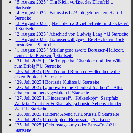
[ 5. August 2025 ]
Tim Klein verlässt das Ellenfeld
Startseite
[ 4. August 2025 ]
Borussias U23 mit gelungenem Start
Startseite
[ 3. August 2025 ]
„Nach dem 2:0 viel befreiter und lockerer“
Startseite
[ 2. August 2025 ]
Abschied von Ludwig Lang †
Startseite
[ 1. August 2025 ]
Borussia will gegen Reisbach den Bock
umstoßen
Startseite
[ 1. August 2025 ]
Misslungene zweite Borussen-Halbzeit,
heimstarke Preußen
Startseite
[ 31. Juli 2025 ]
„Die Truppe hat Charakter und den Willen
zum Erfolg!“
Startseite
[ 30. Juli 2025 ]
Preußen und Borussen wollen heute die
ersten Punkte
Startseite
[ 29. Juli 2025 ]
Borussia-Kulisse
Startseite
[ 28. Juli 2025 ]
„Innova Home Ellenfeld-Stadion“ – Altes
erhalten und neues gestalten
Startseite
[ 27. Juli 2025 ]
„Kinderinsel“, „Kükenkoje“, Saarpfalz-
Werkstatt“ und der Fußball als „schönste Nebensache der
Welt“
Startseite
[ 26. Juli 2025 ]
Bitterer Abend für Borussia
Startseite
[ 25. Juli 2025 ]
Lepidoptera Borussiae
Startseite
[ 25. Juli 2025 ]
Geburtstagsparty oder Party-Crash?
Startseite