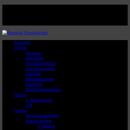
Facebook
Twitter
Instagram
Youtube
Startseite
Verein
Satzung
Steckbrief
Vereinsspielplan
Stadionmagazin
Chronik
Mitgliedsantrag
Ellenfeld
Platzbelegungsplan
Aktive
1. Mannschaft
AH
Jugend
Jugendsponsoring
Mannschaften
G Jugend