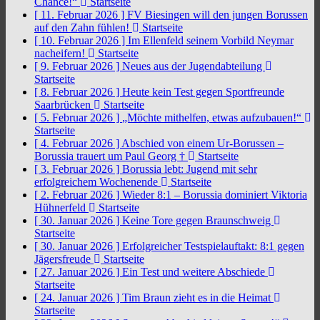
Chance!“
Startseite
[ 11. Februar 2026 ]
FV Biesingen will den jungen Borussen
auf den Zahn fühlen!
Startseite
[ 10. Februar 2026 ]
Im Ellenfeld seinem Vorbild Neymar
nacheifern!
Startseite
[ 9. Februar 2026 ]
Neues aus der Jugendabteilung
Startseite
[ 8. Februar 2026 ]
Heute kein Test gegen Sportfreunde
Saarbrücken
Startseite
[ 5. Februar 2026 ]
„Möchte mithelfen, etwas aufzubauen!“
Startseite
[ 4. Februar 2026 ]
Abschied von einem Ur-Borussen –
Borussia trauert um Paul Georg †
Startseite
[ 3. Februar 2026 ]
Borussia lebt: Jugend mit sehr
erfolgreichem Wochenende
Startseite
[ 2. Februar 2026 ]
Wieder 8:1 – Borussia dominiert Viktoria
Hühnerfeld
Startseite
[ 30. Januar 2026 ]
Keine Tore gegen Braunschweig
Startseite
[ 30. Januar 2026 ]
Erfolgreicher Testspielauftakt: 8:1 gegen
Jägersfreude
Startseite
[ 27. Januar 2026 ]
Ein Test und weitere Abschiede
Startseite
[ 24. Januar 2026 ]
Tim Braun zieht es in die Heimat
Startseite