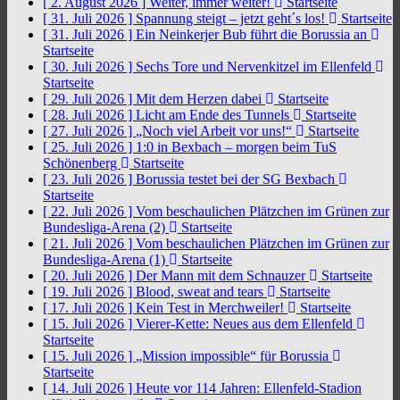
[ 2. August 2026 ]
Weiter, immer weiter!
Startseite
[ 31. Juli 2026 ]
Spannung steigt – jetzt geht´s los!
Startseite
[ 31. Juli 2026 ]
Ein Neinkerjer Bub führt die Borussia an
Startseite
[ 30. Juli 2026 ]
Sechs Tore und Nervenkitzel im Ellenfeld
Startseite
[ 29. Juli 2026 ]
Mit dem Herzen dabei
Startseite
[ 28. Juli 2026 ]
Licht am Ende des Tunnels
Startseite
[ 27. Juli 2026 ]
„Noch viel Arbeit vor uns!“
Startseite
[ 25. Juli 2026 ]
1:0 in Bexbach – morgen beim TuS
Schönenberg
Startseite
[ 23. Juli 2026 ]
Borussia testet bei der SG Bexbach
Startseite
[ 22. Juli 2026 ]
Vom beschaulichen Plätzchen im Grünen zur
Bundesliga-Arena (2)
Startseite
[ 21. Juli 2026 ]
Vom beschaulichen Plätzchen im Grünen zur
Bundesliga-Arena (1)
Startseite
[ 20. Juli 2026 ]
Der Mann mit dem Schnauzer
Startseite
[ 19. Juli 2026 ]
Blood, sweat and tears
Startseite
[ 17. Juli 2026 ]
Kein Test in Merchweiler!
Startseite
[ 15. Juli 2026 ]
Vierer-Kette: Neues aus dem Ellenfeld
Startseite
[ 15. Juli 2026 ]
„Mission impossible“ für Borussia
Startseite
[ 14. Juli 2026 ]
Heute vor 114 Jahren: Ellenfeld-Stadion