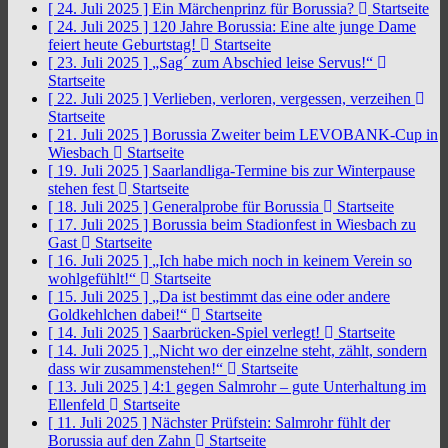
[ 24. Juli 2025 ]
Ein Märchenprinz für Borussia?
Startseite
[ 24. Juli 2025 ]
120 Jahre Borussia: Eine alte junge Dame
feiert heute Geburtstag!
Startseite
[ 23. Juli 2025 ]
„Sag´ zum Abschied leise Servus!“
Startseite
[ 22. Juli 2025 ]
Verlieben, verloren, vergessen, verzeihen
Startseite
[ 21. Juli 2025 ]
Borussia Zweiter beim LEVOBANK-Cup in
Wiesbach
Startseite
[ 19. Juli 2025 ]
Saarlandliga-Termine bis zur Winterpause
stehen fest
Startseite
[ 18. Juli 2025 ]
Generalprobe für Borussia
Startseite
[ 17. Juli 2025 ]
Borussia beim Stadionfest in Wiesbach zu
Gast
Startseite
[ 16. Juli 2025 ]
„Ich habe mich noch in keinem Verein so
wohlgefühlt!“
Startseite
[ 15. Juli 2025 ]
„Da ist bestimmt das eine oder andere
Goldkehlchen dabei!“
Startseite
[ 14. Juli 2025 ]
Saarbrücken-Spiel verlegt!
Startseite
[ 14. Juli 2025 ]
„Nicht wo der einzelne steht, zählt, sondern
dass wir zusammenstehen!“
Startseite
[ 13. Juli 2025 ]
4:1 gegen Salmrohr – gute Unterhaltung im
Ellenfeld
Startseite
[ 11. Juli 2025 ]
Nächster Prüfstein: Salmrohr fühlt der
Borussia auf den Zahn
Startseite