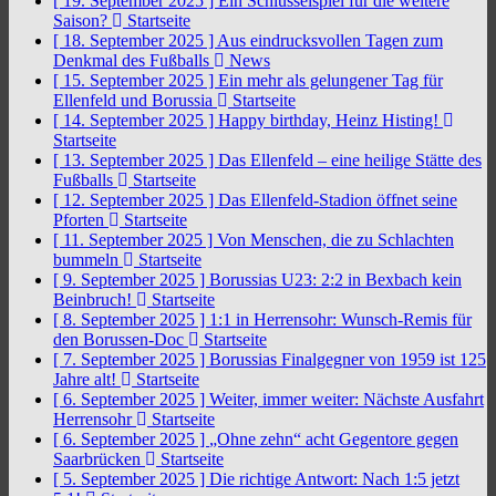
[ 19. September 2025 ]
Ein Schlüsselspiel für die weitere
Saison?
Startseite
[ 18. September 2025 ]
Aus eindrucksvollen Tagen zum
Denkmal des Fußballs
News
[ 15. September 2025 ]
Ein mehr als gelungener Tag für
Ellenfeld und Borussia
Startseite
[ 14. September 2025 ]
Happy birthday, Heinz Histing!
Startseite
[ 13. September 2025 ]
Das Ellenfeld – eine heilige Stätte des
Fußballs
Startseite
[ 12. September 2025 ]
Das Ellenfeld-Stadion öffnet seine
Pforten
Startseite
[ 11. September 2025 ]
Von Menschen, die zu Schlachten
bummeln
Startseite
[ 9. September 2025 ]
Borussias U23: 2:2 in Bexbach kein
Beinbruch!
Startseite
[ 8. September 2025 ]
1:1 in Herrensohr: Wunsch-Remis für
den Borussen-Doc
Startseite
[ 7. September 2025 ]
Borussias Finalgegner von 1959 ist 125
Jahre alt!
Startseite
[ 6. September 2025 ]
Weiter, immer weiter: Nächste Ausfahrt
Herrensohr
Startseite
[ 6. September 2025 ]
„Ohne zehn“ acht Gegentore gegen
Saarbrücken
Startseite
[ 5. September 2025 ]
Die richtige Antwort: Nach 1:5 jetzt