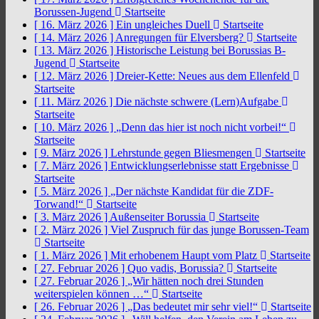
Borussen-Jugend
Startseite
[ 16. März 2026 ]
Ein ungleiches Duell
Startseite
[ 14. März 2026 ]
Anregungen für Elversberg?
Startseite
[ 13. März 2026 ]
Historische Leistung bei Borussias B-
Jugend
Startseite
[ 12. März 2026 ]
Dreier-Kette: Neues aus dem Ellenfeld
Startseite
[ 11. März 2026 ]
Die nächste schwere (Lern)Aufgabe
Startseite
[ 10. März 2026 ]
„Denn das hier ist noch nicht vorbei!“
Startseite
[ 9. März 2026 ]
Lehrstunde gegen Bliesmengen
Startseite
[ 7. März 2026 ]
Entwicklungserlebnisse statt Ergebnisse
Startseite
[ 5. März 2026 ]
„Der nächste Kandidat für die ZDF-
Torwand!“
Startseite
[ 3. März 2026 ]
Außenseiter Borussia
Startseite
[ 2. März 2026 ]
Viel Zuspruch für das junge Borussen-Team
Startseite
[ 1. März 2026 ]
Mit erhobenem Haupt vom Platz
Startseite
[ 27. Februar 2026 ]
Quo vadis, Borussia?
Startseite
[ 27. Februar 2026 ]
„Wir hätten noch drei Stunden
weiterspielen können …“
Startseite
[ 26. Februar 2026 ]
„Das bedeutet mir sehr viel!“
Startseite