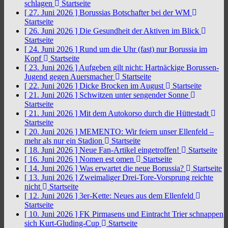
schlagen
Startseite
[ 27. Juni 2026 ]
Borussias Botschafter bei der WM
Startseite
[ 26. Juni 2026 ]
Die Gesundheit der Aktiven im Blick
Startseite
[ 24. Juni 2026 ]
Rund um die Uhr (fast) nur Borussia im
Kopf
Startseite
[ 23. Juni 2026 ]
Aufgeben gilt nicht: Hartnäckige Borussen-
Jugend gegen Auersmacher
Startseite
[ 22. Juni 2026 ]
Dicke Brocken im August
Startseite
[ 21. Juni 2026 ]
Schwitzen unter sengender Sonne
Startseite
[ 21. Juni 2026 ]
Mit dem Autokorso durch die Hüttestadt
Startseite
[ 20. Juni 2026 ]
MEMENTO: Wir feiern unser Ellenfeld –
mehr als nur ein Stadion
Startseite
[ 18. Juni 2026 ]
Neue Fan-Artikel eingetroffen!
Startseite
[ 16. Juni 2026 ]
Nomen est omen
Startseite
[ 14. Juni 2026 ]
Was erwartet die neue Borussia?
Startseite
[ 13. Juni 2026 ]
Zweimaliger Drei-Tore-Vorsprung reichte
nicht
Startseite
[ 12. Juni 2026 ]
3er-Kette: Neues aus dem Ellenfeld
Startseite
[ 10. Juni 2026 ]
FK Pirmasens und Eintracht Trier schnappen
sich Kurt-Gluding-Cup
Startseite