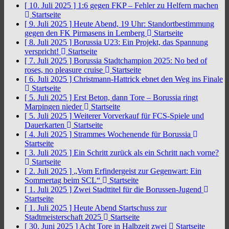
[ 10. Juli 2025 ]
1:6 gegen FKP – Fehler zu Helfern machen
Startseite
[ 9. Juli 2025 ]
Heute Abend, 19 Uhr: Standortbestimmung
gegen den FK Pirmasens in Lemberg
Startseite
[ 8. Juli 2025 ]
Borussia U23: Ein Projekt, das Spannung
verspricht!
Startseite
[ 7. Juli 2025 ]
Borussia Stadtchampion 2025: No bed of
roses, no pleasure cruise
Startseite
[ 6. Juli 2025 ]
Christmann-Hattrick ebnet den Weg ins Finale
Startseite
[ 5. Juli 2025 ]
Erst Beton, dann Tore – Borussia ringt
Marpingen nieder
Startseite
[ 5. Juli 2025 ]
Weiterer Vorverkauf für FCS-Spiele und
Dauerkarten
Startseite
[ 4. Juli 2025 ]
Strammes Wochenende für Borussia
Startseite
[ 3. Juli 2025 ]
Ein Schritt zurück als ein Schritt nach vorne?
Startseite
[ 2. Juli 2025 ]
„Vom Erfindergeist zur Gegenwart: Ein
Sommertag beim SCL“
Startseite
[ 1. Juli 2025 ]
Zwei Stadttitel für die Borussen-Jugend
Startseite
[ 1. Juli 2025 ]
Heute Abend Startschuss zur
Stadtmeisterschaft 2025
Startseite
[ 30. Juni 2025 ]
Acht Tore in Halbzeit zwei
Startseite