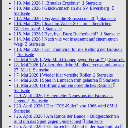
[ 19. Mai 2026 ]
„Brutales Ergebnis“
Startseite
[ 18. Mai 2026 ]
Glückwunsch an die SV Elversberg!
Startseite
[ 17. Mai 2026 ]
Vergesst die Borussia nicht!
Startseite
[ 16. Mai 2026 ]
Joachim Weber 80 Jahre – herzlichen
Glückwunsch!
Startseite
[ 15. Mai 2026 ]
Bye, bye, Burg Bucherbach!?
Startseite
[ 14. Mai 2026 ]
Nach wie vor insgesamt auf einem guten
Weg!
Startseite
[ 13. Mai 2026 ]
Ein Triumvirat für die Rettung der Borussia
Startseite
[ 9. Mai 2026 ]
„Wie Mini Cooper gegen Ferrari!“
Startseite
[ 8. Mai 2026 ]
Außerordentliche Mitgliederversammlung am
27. Mai
Startseite
[ 7. Mai 2026 ]
Wieder klar verteilte Rollen
Startseite
[ 4. Mai 2026 ]
Spiel in Limbach früh gelaufen
Startseite
[ 1. Mai 2026 ]
Hoffnung auf ein ordentliches Resultat
Startseite
[ 29. April 2026 ]
Viererkette: Neues aus der Borussen-
Jugend
Startseite
[ 28. April 2026 ]
Der “FCS-Killer” von 1966 wird 85!
Startseite
[ 26. April 2026 ]
Am Rande der Bande – Bildgeschichten
rund um das Spiel gegen Quierschied
Startseite
[ 25. April 2026 ]
Ein torreicher Abend in der Saarlandliga