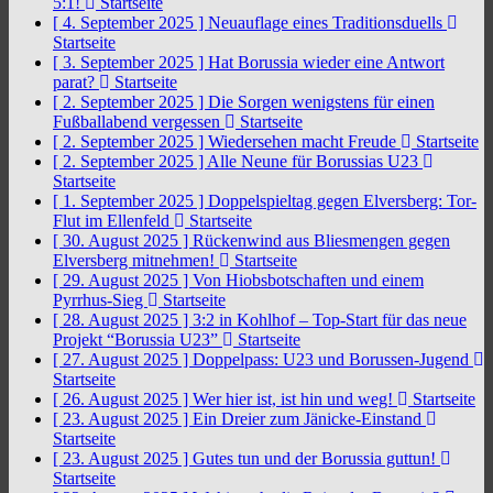
5:1!
Startseite
[ 4. September 2025 ]
Neuauflage eines Traditionsduells
Startseite
[ 3. September 2025 ]
Hat Borussia wieder eine Antwort
parat?
Startseite
[ 2. September 2025 ]
Die Sorgen wenigstens für einen
Fußballabend vergessen
Startseite
[ 2. September 2025 ]
Wiedersehen macht Freude
Startseite
[ 2. September 2025 ]
Alle Neune für Borussias U23
Startseite
[ 1. September 2025 ]
Doppelspieltag gegen Elversberg: Tor-
Flut im Ellenfeld
Startseite
[ 30. August 2025 ]
Rückenwind aus Bliesmengen gegen
Elversberg mitnehmen!
Startseite
[ 29. August 2025 ]
Von Hiobsbotschaften und einem
Pyrrhus-Sieg
Startseite
[ 28. August 2025 ]
3:2 in Kohlhof – Top-Start für das neue
Projekt “Borussia U23”
Startseite
[ 27. August 2025 ]
Doppelpass: U23 und Borussen-Jugend
Startseite
[ 26. August 2025 ]
Wer hier ist, ist hin und weg!
Startseite
[ 23. August 2025 ]
Ein Dreier zum Jänicke-Einstand
Startseite
[ 23. August 2025 ]
Gutes tun und der Borussia guttun!
Startseite