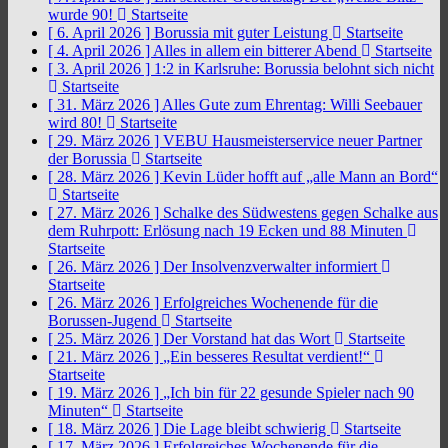
wurde 90!
Startseite
[ 6. April 2026 ]
Borussia mit guter Leistung
Startseite
[ 4. April 2026 ]
Alles in allem ein bitterer Abend
Startseite
[ 3. April 2026 ]
1:2 in Karlsruhe: Borussia belohnt sich nicht
Startseite
[ 31. März 2026 ]
Alles Gute zum Ehrentag: Willi Seebauer
wird 80!
Startseite
[ 29. März 2026 ]
VEBU Hausmeisterservice neuer Partner
der Borussia
Startseite
[ 28. März 2026 ]
Kevin Lüder hofft auf „alle Mann an Bord“
Startseite
[ 27. März 2026 ]
Schalke des Südwestens gegen Schalke aus
dem Ruhrpott: Erlösung nach 19 Ecken und 88 Minuten
Startseite
[ 26. März 2026 ]
Der Insolvenzverwalter informiert
Startseite
[ 26. März 2026 ]
Erfolgreiches Wochenende für die
Borussen-Jugend
Startseite
[ 25. März 2026 ]
Der Vorstand hat das Wort
Startseite
[ 21. März 2026 ]
„Ein besseres Resultat verdient!“
Startseite
[ 19. März 2026 ]
„Ich bin für 22 gesunde Spieler nach 90
Minuten“
Startseite
[ 18. März 2026 ]
Die Lage bleibt schwierig
Startseite
[ 17. März 2026 ]
Erfolgreiches Wochenende für die