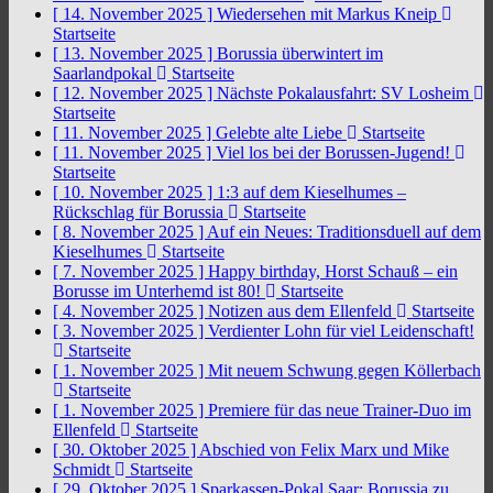
[ 14. November 2025 ]
Wiedersehen mit Markus Kneip
Startseite
[ 13. November 2025 ]
Borussia überwintert im
Saarlandpokal
Startseite
[ 12. November 2025 ]
Nächste Pokalausfahrt: SV Losheim
Startseite
[ 11. November 2025 ]
Gelebte alte Liebe
Startseite
[ 11. November 2025 ]
Viel los bei der Borussen-Jugend!
Startseite
[ 10. November 2025 ]
1:3 auf dem Kieselhumes –
Rückschlag für Borussia
Startseite
[ 8. November 2025 ]
Auf ein Neues: Traditionsduell auf dem
Kieselhumes
Startseite
[ 7. November 2025 ]
Happy birthday, Horst Schauß – ein
Borusse im Unterhemd ist 80!
Startseite
[ 4. November 2025 ]
Notizen aus dem Ellenfeld
Startseite
[ 3. November 2025 ]
Verdienter Lohn für viel Leidenschaft!
Startseite
[ 1. November 2025 ]
Mit neuem Schwung gegen Köllerbach
Startseite
[ 1. November 2025 ]
Premiere für das neue Trainer-Duo im
Ellenfeld
Startseite
[ 30. Oktober 2025 ]
Abschied von Felix Marx und Mike
Schmidt
Startseite
[ 29. Oktober 2025 ]
Sparkassen-Pokal Saar: Borussia zu