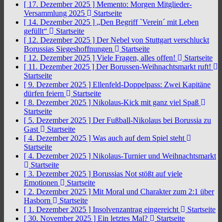
[ 17. Dezember 2025 ]
Memento: Morgen Mitglieder-
Versammlung 2025
Startseite
[ 14. Dezember 2025 ]
„Den Begriff `Verein´ mit Leben
gefüllt“
Startseite
[ 12. Dezember 2025 ]
Der Nebel von Stuttgart verschluckt
Borussias Siegeshoffnungen
Startseite
[ 12. Dezember 2025 ]
Viele Fragen, alles offen!
Startseite
[ 11. Dezember 2025 ]
Der Borussen-Weihnachtsmarkt ruft!
Startseite
[ 9. Dezember 2025 ]
Ellenfeld-Doppelpass: Zwei Kapitäne
dürfen feiern
Startseite
[ 8. Dezember 2025 ]
Nikolaus-Kick mit ganz viel Spaß
Startseite
[ 5. Dezember 2025 ]
Der Fußball-Nikolaus bei Borussia zu
Gast
Startseite
[ 4. Dezember 2025 ]
Was auch auf dem Spiel steht
Startseite
[ 4. Dezember 2025 ]
Nikolaus-Turnier und Weihnachtsmarkt
Startseite
[ 3. Dezember 2025 ]
Borussias Not stößt auf viele
Emotionen
Startseite
[ 2. Dezember 2025 ]
Mit Moral und Charakter zum 2:1 über
Hasborn
Startseite
[ 1. Dezember 2025 ]
Insolvenzantrag eingereicht
Startseite
[ 30. November 2025 ]
Ein letztes Mal?
Startseite