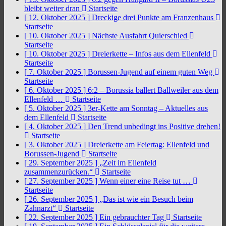
bleibt weiter dran
Startseite
[ 12. Oktober 2025 ]
Dreckige drei Punkte am Franzenhaus
Startseite
[ 10. Oktober 2025 ]
Nächste Ausfahrt Quierschied
Startseite
[ 10. Oktober 2025 ]
Dreierkette – Infos aus dem Ellenfeld
Startseite
[ 7. Oktober 2025 ]
Borussen-Jugend auf einem guten Weg
Startseite
[ 6. Oktober 2025 ]
6:2 – Borussia ballert Ballweiler aus dem
Ellenfeld …
Startseite
[ 5. Oktober 2025 ]
3er-Kette am Sonntag – Aktuelles aus
dem Ellenfeld
Startseite
[ 4. Oktober 2025 ]
Den Trend unbedingt ins Positive drehen!
Startseite
[ 3. Oktober 2025 ]
Dreierkette am Feiertag: Ellenfeld und
Borussen-Jugend
Startseite
[ 29. September 2025 ]
„Zeit im Ellenfeld
zusammenzurücken.“
Startseite
[ 27. September 2025 ]
Wenn einer eine Reise tut …
Startseite
[ 26. September 2025 ]
„Das ist wie ein Besuch beim
Zahnarzt“
Startseite
[ 22. September 2025 ]
Ein gebrauchter Tag
Startseite