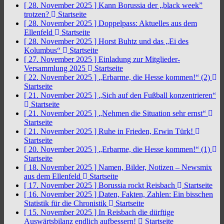
[ 28. November 2025 ]
Kann Borussia der „black week”
trotzen?
Startseite
[ 28. November 2025 ]
Doppelpass: Aktuelles aus dem
Ellenfeld
Startseite
[ 28. November 2025 ]
Horst Buhtz und das „Ei des
Kolumbus“
Startseite
[ 27. November 2025 ]
Einladung zur Mitglieder-
Versammlung 2025
Startseite
[ 22. November 2025 ]
„Erbarme, die Hesse kommen!“ (2)
Startseite
[ 21. November 2025 ]
„Sich auf den Fußball konzentrieren“
Startseite
[ 21. November 2025 ]
„Nehmen die Situation sehr ernst“
Startseite
[ 21. November 2025 ]
Ruhe in Frieden, Erwin Türk!
Startseite
[ 20. November 2025 ]
„Erbarme, die Hesse kommen!“ (1)
Startseite
[ 18. November 2025 ]
Namen, Bilder, Notizen – Newsmix
aus dem Ellenfeld
Startseite
[ 17. November 2025 ]
Borussia rockt Reisbach
Startseite
[ 16. November 2025 ]
Daten, Fakten, Zahlen: Ein bisschen
Statistik für die Chronistik
Startseite
[ 15. November 2025 ]
In Reisbach die dürftige
Auswärtsbilanz endlich aufbessern!
Startseite