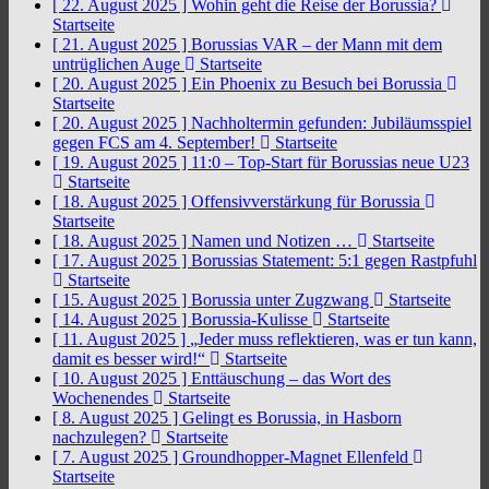
[ 22. August 2025 ]
Wohin geht die Reise der Borussia?
Startseite
[ 21. August 2025 ]
Borussias VAR – der Mann mit dem
untrüglichen Auge
Startseite
[ 20. August 2025 ]
Ein Phoenix zu Besuch bei Borussia
Startseite
[ 20. August 2025 ]
Nachholtermin gefunden: Jubiläumsspiel
gegen FCS am 4. September!
Startseite
[ 19. August 2025 ]
11:0 – Top-Start für Borussias neue U23
Startseite
[ 18. August 2025 ]
Offensivverstärkung für Borussia
Startseite
[ 18. August 2025 ]
Namen und Notizen …
Startseite
[ 17. August 2025 ]
Borussias Statement: 5:1 gegen Rastpfuhl
Startseite
[ 15. August 2025 ]
Borussia unter Zugzwang
Startseite
[ 14. August 2025 ]
Borussia-Kulisse
Startseite
[ 11. August 2025 ]
„Jeder muss reflektieren, was er tun kann,
damit es besser wird!“
Startseite
[ 10. August 2025 ]
Enttäuschung – das Wort des
Wochenendes
Startseite
[ 8. August 2025 ]
Gelingt es Borussia, in Hasborn
nachzulegen?
Startseite
[ 7. August 2025 ]
Groundhopper-Magnet Ellenfeld
Startseite