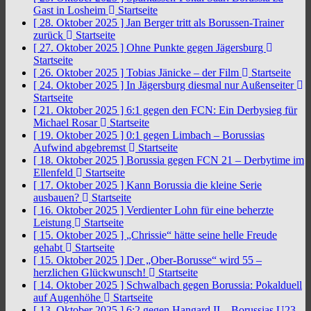
Gast in Losheim
Startseite
[ 28. Oktober 2025 ]
Jan Berger tritt als Borussen-Trainer
zurück
Startseite
[ 27. Oktober 2025 ]
Ohne Punkte gegen Jägersburg
Startseite
[ 26. Oktober 2025 ]
Tobias Jänicke – der Film
Startseite
[ 24. Oktober 2025 ]
In Jägersburg diesmal nur Außenseiter
Startseite
[ 21. Oktober 2025 ]
6:1 gegen den FCN: Ein Derbysieg für
Michael Rosar
Startseite
[ 19. Oktober 2025 ]
0:1 gegen Limbach – Borussias
Aufwind abgebremst
Startseite
[ 18. Oktober 2025 ]
Borussia gegen FCN 21 – Derbytime im
Ellenfeld
Startseite
[ 17. Oktober 2025 ]
Kann Borussia die kleine Serie
ausbauen?
Startseite
[ 16. Oktober 2025 ]
Verdienter Lohn für eine beherzte
Leistung
Startseite
[ 15. Oktober 2025 ]
„Chrissie“ hätte seine helle Freude
gehabt
Startseite
[ 15. Oktober 2025 ]
Der „Ober-Borusse“ wird 55 –
herzlichen Glückwunsch!
Startseite
[ 14. Oktober 2025 ]
Schwalbach gegen Borussia: Pokalduell
auf Augenhöhe
Startseite
[ 13. Oktober 2025 ]
6:2 gegen Hangard II – Borussias U23