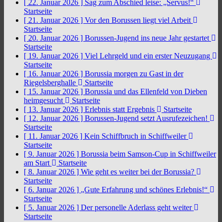
[ 22. Januar 2026 ]
Sag zum Abschied leise: „Servus!“
Startseite
[ 21. Januar 2026 ]
Vor den Borussen liegt viel Arbeit
Startseite
[ 20. Januar 2026 ]
Borussen-Jugend ins neue Jahr gestartet
Startseite
[ 19. Januar 2026 ]
Viel Lehrgeld und ein erster Neuzugang
Startseite
[ 16. Januar 2026 ]
Borussia morgen zu Gast in der
Riegelsberghalle
Startseite
[ 15. Januar 2026 ]
Borussia und das Ellenfeld von Dieben
heimgesucht
Startseite
[ 13. Januar 2026 ]
Erlebnis statt Ergebnis
Startseite
[ 12. Januar 2026 ]
Borussen-Jugend setzt Ausrufezeichen!
Startseite
[ 11. Januar 2026 ]
Kein Schiffbruch in Schiffweiler
Startseite
[ 9. Januar 2026 ]
Borussia beim Samson-Cup in Schiffweiler
am Start
Startseite
[ 8. Januar 2026 ]
Wie geht es weiter bei der Borussia?
Startseite
[ 6. Januar 2026 ]
„Gute Erfahrung und schönes Erlebnis!“
Startseite
[ 5. Januar 2026 ]
Der personelle Aderlass geht weiter
Startseite