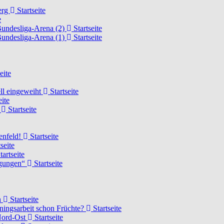
erg
Startseite
e
Bundesliga-Arena (2)
Startseite
Bundesliga-Arena (1)
Startseite
eite
ell eingeweiht
Startseite
eite
d
Startseite
lenfeld!
Startseite
seite
tartseite
ngungen“
Startseite
n
Startseite
ainingsarbeit schon Früchte?
Startseite
 Nord-Ost
Startseite