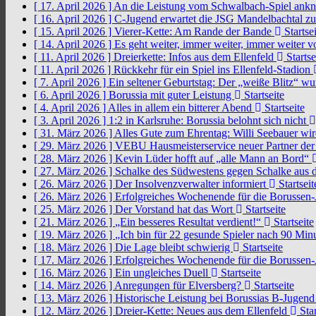
[ 17. April 2026 ]
An die Leistung vom Schwalbach-Spiel an
[ 16. April 2026 ]
C-Jugend erwartet die JSG Mandelbachtal z
[ 15. April 2026 ]
Vierer-Kette: Am Rande der Bande
Startsei
[ 14. April 2026 ]
Es geht weiter, immer weiter, immer weiter 
[ 11. April 2026 ]
Dreierkette: Infos aus dem Ellenfeld
Startse
[ 11. April 2026 ]
Rückkehr für ein Spiel ins Ellenfeld-Stadion
[ 7. April 2026 ]
Ein seltener Geburtstag: Der „weiße Blitz“ w
[ 6. April 2026 ]
Borussia mit guter Leistung
Startseite
[ 4. April 2026 ]
Alles in allem ein bitterer Abend
Startseite
[ 3. April 2026 ]
1:2 in Karlsruhe: Borussia belohnt sich nicht
[ 31. März 2026 ]
Alles Gute zum Ehrentag: Willi Seebauer wi
[ 29. März 2026 ]
VEBU Hausmeisterservice neuer Partner der
[ 28. März 2026 ]
Kevin Lüder hofft auf „alle Mann an Bord“
[ 27. März 2026 ]
Schalke des Südwestens gegen Schalke aus 
[ 26. März 2026 ]
Der Insolvenzverwalter informiert
Startseit
[ 26. März 2026 ]
Erfolgreiches Wochenende für die Borussen
[ 25. März 2026 ]
Der Vorstand hat das Wort
Startseite
[ 21. März 2026 ]
„Ein besseres Resultat verdient!“
Startseite
[ 19. März 2026 ]
„Ich bin für 22 gesunde Spieler nach 90 Mi
[ 18. März 2026 ]
Die Lage bleibt schwierig
Startseite
[ 17. März 2026 ]
Erfolgreiches Wochenende für die Borussen
[ 16. März 2026 ]
Ein ungleiches Duell
Startseite
[ 14. März 2026 ]
Anregungen für Elversberg?
Startseite
[ 13. März 2026 ]
Historische Leistung bei Borussias B-Jugen
[ 12. März 2026 ]
Dreier-Kette: Neues aus dem Ellenfeld
Star