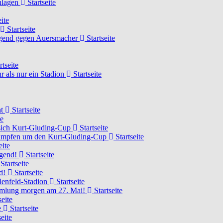
chlagen
Startseite
ite
Startseite
Jugend gegen Auersmacher
Startseite
rtseite
 als nur ein Stadion
Startseite
ht
Startseite
te
 sich Kurt-Gluding-Cup
Startseite
 kämpfen um den Kurt-Gluding-Cup
Startseite
eite
ugend!
Startseite
Startseite
nd!
Startseite
lenfeld-Stadion
Startseite
mmlung morgen am 27. Mai!
Startseite
seite
e
Startseite
eite