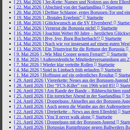
[ 23. Mai 2026 ]
3er-Kette: Namen und Notizen aus dem Ellen
[ 22. Mai 2026 ]
Abschied von der Saarlandliga
Startseite
[ 20. Mai 2026 ]
Deftige Schlappe, erstes Borussen-Tor und ei
[ 19. Mai 2026 ]
„Brutales Ergebnis“
Startseite
[ 18. Mai 2026 ]
Glückwunsch an die SV Elversberg!
Startse
[ 17. Mai 2026 ]
Vergesst die Borussia nicht!
Startseite
[ 16. Mai 2026 ]
Joachim Weber 80 Jahre – herzlichen Glück
[ 15. Mai 2026 ]
Bye, bye, Burg Bucherbach!?
Startseite
[ 14. Mai 2026 ]
Nach wie vor insgesamt auf einem guten Weg
[ 13. Mai 2026 ]
Ein Triumvirat für die Rettung der Borussia
[ 9. Mai 2026 ]
„Wie Mini Cooper gegen Ferrari!“
Startseite
[ 8. Mai 2026 ]
Außerordentliche Mitgliederversammlung am 2
[ 7. Mai 2026 ]
Wieder klar verteilte Rollen
Startseite
[ 4. Mai 2026 ]
Spiel in Limbach früh gelaufen
Startseite
[ 1. Mai 2026 ]
Hoffnung auf ein ordentliches Resultat
Startse
[ 29. April 2026 ]
Viererkette: Neues aus der Borussen-Jugend
[ 28. April 2026 ]
Der “FCS-Killer” von 1966 wird 85!
Starts
[ 26. April 2026 ]
Am Rande der Bande – Bildgeschichten rund
[ 25. April 2026 ]
Ein torreicher Abend in der Saarlandliga
St
[ 24. April 2026 ]
Doppelpass: Aktuelles aus der Borussen-Ju
[ 23. April 2026 ]
Auch gegen die Wambe aus der Außenseiterr
[ 22. April 2026 ]
Dreierkette – News aus dem Ellenfeld
Start
[ 21. April 2026 ]
You´ll never walk alone
Startseite
[ 21. April 2026 ]
Doppelpass mit der Borussen-Jugend
Starts
[ 20. April 2026 ]
Borussias Rumpftruppe gegen Ballweilers Ba