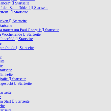
Chance!“
Startseite
uf den Zahn fühlen!
Startseite
eifern!
Startseite
rücken
Startseite
tartseite
a trauert um Paul Georg †
Startseite
hem Wochenende
Startseite
Hühnerfeld
Startseite
e
ägersfreude
Startseite
e
ite
te
tartseite
tartseite
ghalle
Startseite
imgesucht
Startseite
artseite
e
am Start
Startseite
eite
artseite