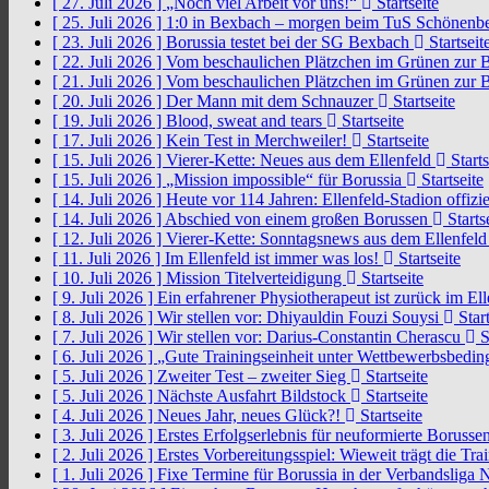
[ 27. Juli 2026 ]
„Noch viel Arbeit vor uns!“
Startseite
[ 25. Juli 2026 ]
1:0 in Bexbach – morgen beim TuS Schönenb
[ 23. Juli 2026 ]
Borussia testet bei der SG Bexbach
Startseit
[ 22. Juli 2026 ]
Vom beschaulichen Plätzchen im Grünen zur 
[ 21. Juli 2026 ]
Vom beschaulichen Plätzchen im Grünen zur 
[ 20. Juli 2026 ]
Der Mann mit dem Schnauzer
Startseite
[ 19. Juli 2026 ]
Blood, sweat and tears
Startseite
[ 17. Juli 2026 ]
Kein Test in Merchweiler!
Startseite
[ 15. Juli 2026 ]
Vierer-Kette: Neues aus dem Ellenfeld
Starts
[ 15. Juli 2026 ]
„Mission impossible“ für Borussia
Startseite
[ 14. Juli 2026 ]
Heute vor 114 Jahren: Ellenfeld-Stadion offizi
[ 14. Juli 2026 ]
Abschied von einem großen Borussen
Starts
[ 12. Juli 2026 ]
Vierer-Kette: Sonntagsnews aus dem Ellenfel
[ 11. Juli 2026 ]
Im Ellenfeld ist immer was los!
Startseite
[ 10. Juli 2026 ]
Mission Titelverteidigung
Startseite
[ 9. Juli 2026 ]
Ein erfahrener Physiotherapeut ist zurück im El
[ 8. Juli 2026 ]
Wir stellen vor: Dhiyauldin Fouzi Souysi
Start
[ 7. Juli 2026 ]
Wir stellen vor: Darius-Constantin Cherascu
S
[ 6. Juli 2026 ]
„Gute Trainingseinheit unter Wettbewerbsbedi
[ 5. Juli 2026 ]
Zweiter Test – zweiter Sieg
Startseite
[ 5. Juli 2026 ]
Nächste Ausfahrt Bildstock
Startseite
[ 4. Juli 2026 ]
Neues Jahr, neues Glück?!
Startseite
[ 3. Juli 2026 ]
Erstes Erfolgserlebnis für neuformierte Borusse
[ 2. Juli 2026 ]
Erstes Vorbereitungsspiel: Wieweit trägt die Tr
[ 1. Juli 2026 ]
Fixe Termine für Borussia in der Verbandsliga