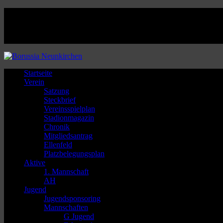
Facebook
Twitter
Instagram
Youtube
Startseite
Verein
Satzung
Steckbrief
Vereinsspielplan
Stadionmagazin
Chronik
Mitgliedsantrag
Ellenfeld
Platzbelegungsplan
Aktive
1. Mannschaft
AH
Jugend
Jugendsponsoring
Mannschaften
G Jugend