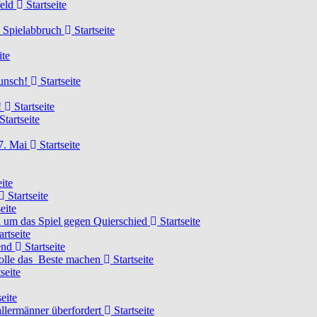
feld
Startseite
n Spielabbruch
Startseite
ite
wunsch!
Startseite
!
Startseite
Startseite
7. Mai
Startseite
ite
Startseite
eite
 um das Spiel gegen Quierschied
Startseite
artseite
gend
Startseite
olle das Beste machen
Startseite
seite
eite
llermänner überfordert
Startseite