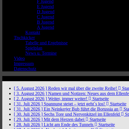
F Jugend
E Jugend
D Jugend
C Jugend
B Jugend
A Jugend
Kontakt
Tischkicker
Tabelle und Ergebnisse
Spielplan
News u. Termine
Video
Impressum
Datenschutz
News Ticker
[ 5. August 2026 ]
Reden wir mal über die zweite Reihe!
Star
[ 3. August 2026 ]
Namen und Notizen: Neues aus dem Ellenf
[ 2. August 2026 ]
Weiter, immer weiter!
Startseite
[ 31. Juli 2026 ]
Spannung steigt – jetzt geht´s los!
Startseite
[ 31. Juli 2026 ]
Ein Neinkerjer Bub führt die Borussia an
Sta
[ 30. Juli 2026 ]
Sechs Tore und Nervenkitzel im Ellenfeld
St
[ 29. Juli 2026 ]
Mit dem Herzen dabei
Startseite
[ 28. Juli 2026 ]
Licht am Ende des Tunnels
Startseite