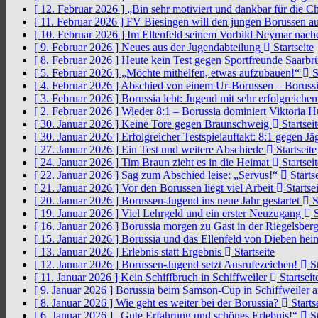
[ 12. Februar 2026 ]
„Bin sehr motiviert und dankbar für die 
[ 11. Februar 2026 ]
FV Biesingen will den jungen Borussen a
[ 10. Februar 2026 ]
Im Ellenfeld seinem Vorbild Neymar nach
[ 9. Februar 2026 ]
Neues aus der Jugendabteilung
Startseite
[ 8. Februar 2026 ]
Heute kein Test gegen Sportfreunde Saarb
[ 5. Februar 2026 ]
„Möchte mithelfen, etwas aufzubauen!“
S
[ 4. Februar 2026 ]
Abschied von einem Ur-Borussen – Borussi
[ 3. Februar 2026 ]
Borussia lebt: Jugend mit sehr erfolgreic
[ 2. Februar 2026 ]
Wieder 8:1 – Borussia dominiert Viktoria 
[ 30. Januar 2026 ]
Keine Tore gegen Braunschweig
Startseit
[ 30. Januar 2026 ]
Erfolgreicher Testspielauftakt: 8:1 gegen J
[ 27. Januar 2026 ]
Ein Test und weitere Abschiede
Startseite
[ 24. Januar 2026 ]
Tim Braun zieht es in die Heimat
Startseit
[ 22. Januar 2026 ]
Sag zum Abschied leise: „Servus!“
Startse
[ 21. Januar 2026 ]
Vor den Borussen liegt viel Arbeit
Startsei
[ 20. Januar 2026 ]
Borussen-Jugend ins neue Jahr gestartet
S
[ 19. Januar 2026 ]
Viel Lehrgeld und ein erster Neuzugang
S
[ 16. Januar 2026 ]
Borussia morgen zu Gast in der Riegelsber
[ 15. Januar 2026 ]
Borussia und das Ellenfeld von Dieben he
[ 13. Januar 2026 ]
Erlebnis statt Ergebnis
Startseite
[ 12. Januar 2026 ]
Borussen-Jugend setzt Ausrufezeichen!
St
[ 11. Januar 2026 ]
Kein Schiffbruch in Schiffweiler
Startseit
[ 9. Januar 2026 ]
Borussia beim Samson-Cup in Schiffweiler 
[ 8. Januar 2026 ]
Wie geht es weiter bei der Borussia?
Starts
[ 6. Januar 2026 ]
„Gute Erfahrung und schönes Erlebnis!“
St