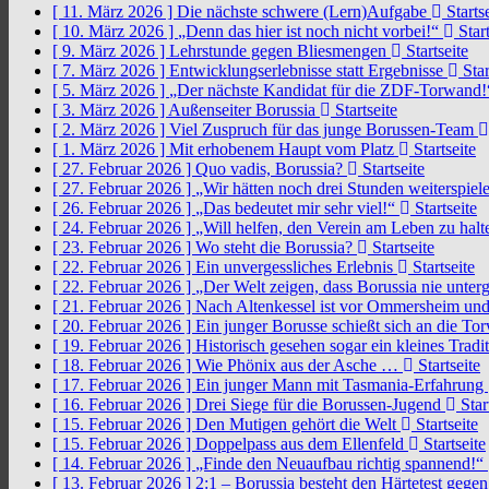
[ 11. März 2026 ]
Die nächste schwere (Lern)Aufgabe
Startse
[ 10. März 2026 ]
„Denn das hier ist noch nicht vorbei!“
Start
[ 9. März 2026 ]
Lehrstunde gegen Bliesmengen
Startseite
[ 7. März 2026 ]
Entwicklungserlebnisse statt Ergebnisse
Star
[ 5. März 2026 ]
„Der nächste Kandidat für die ZDF-Torwand
[ 3. März 2026 ]
Außenseiter Borussia
Startseite
[ 2. März 2026 ]
Viel Zuspruch für das junge Borussen-Team
[ 1. März 2026 ]
Mit erhobenem Haupt vom Platz
Startseite
[ 27. Februar 2026 ]
Quo vadis, Borussia?
Startseite
[ 27. Februar 2026 ]
„Wir hätten noch drei Stunden weiterspi
[ 26. Februar 2026 ]
„Das bedeutet mir sehr viel!“
Startseite
[ 24. Februar 2026 ]
„Will helfen, den Verein am Leben zu hal
[ 23. Februar 2026 ]
Wo steht die Borussia?
Startseite
[ 22. Februar 2026 ]
Ein unvergessliches Erlebnis
Startseite
[ 22. Februar 2026 ]
„Der Welt zeigen, dass Borussia nie unter
[ 21. Februar 2026 ]
Nach Altenkessel ist vor Ommersheim und
[ 20. Februar 2026 ]
Ein junger Borusse schießt sich an die 
[ 19. Februar 2026 ]
Historisch gesehen sogar ein kleines Tradi
[ 18. Februar 2026 ]
Wie Phönix aus der Asche …
Startseite
[ 17. Februar 2026 ]
Ein junger Mann mit Tasmania-Erfahrung
[ 16. Februar 2026 ]
Drei Siege für die Borussen-Jugend
Star
[ 15. Februar 2026 ]
Den Mutigen gehört die Welt
Startseite
[ 15. Februar 2026 ]
Doppelpass aus dem Ellenfeld
Startseite
[ 14. Februar 2026 ]
„Finde den Neuaufbau richtig spannend!“
[ 13. Februar 2026 ]
2:1 – Borussia besteht den Härtetest gege