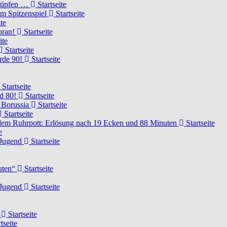
knüpfen …
Startseite
um Spitzenspiel
Startseite
te
voran!
Startseite
ite
Startseite
urde 90!
Startseite
Startseite
rd 80!
Startseite
 Borussia
Startseite
Startseite
dem Ruhrpott: Erlösung nach 19 Ecken und 88 Minuten
Startseite
e
-Jugend
Startseite
nuten“
Startseite
-Jugend
Startseite
d
Startseite
tseite