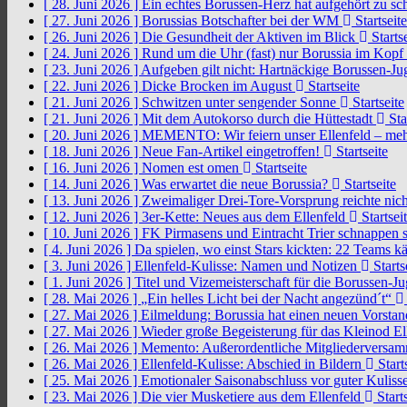
[ 28. Juni 2026 ]
Ein echtes Borussen-Herz hat aufgehört zu s
[ 27. Juni 2026 ]
Borussias Botschafter bei der WM
Startseite
[ 26. Juni 2026 ]
Die Gesundheit der Aktiven im Blick
Startse
[ 24. Juni 2026 ]
Rund um die Uhr (fast) nur Borussia im Kopf
[ 23. Juni 2026 ]
Aufgeben gilt nicht: Hartnäckige Borussen-
[ 22. Juni 2026 ]
Dicke Brocken im August
Startseite
[ 21. Juni 2026 ]
Schwitzen unter sengender Sonne
Startseite
[ 21. Juni 2026 ]
Mit dem Autokorso durch die Hüttestadt
Sta
[ 20. Juni 2026 ]
MEMENTO: Wir feiern unser Ellenfeld – mehr
[ 18. Juni 2026 ]
Neue Fan-Artikel eingetroffen!
Startseite
[ 16. Juni 2026 ]
Nomen est omen
Startseite
[ 14. Juni 2026 ]
Was erwartet die neue Borussia?
Startseite
[ 13. Juni 2026 ]
Zweimaliger Drei-Tore-Vorsprung reichte nic
[ 12. Juni 2026 ]
3er-Kette: Neues aus dem Ellenfeld
Startsei
[ 10. Juni 2026 ]
FK Pirmasens und Eintracht Trier schnappen
[ 4. Juni 2026 ]
Da spielen, wo einst Stars kickten: 22 Teams
[ 3. Juni 2026 ]
Ellenfeld-Kulisse: Namen und Notizen
Starts
[ 1. Juni 2026 ]
Titel und Vizemeisterschaft für die Borussen-J
[ 28. Mai 2026 ]
„Ein helles Licht bei der Nacht angezünd´t“
[ 27. Mai 2026 ]
Eilmeldung: Borussia hat einen neuen Vorsta
[ 27. Mai 2026 ]
Wieder große Begeisterung für das Kleinod El
[ 26. Mai 2026 ]
Memento: Außerordentliche Mitgliederversa
[ 26. Mai 2026 ]
Ellenfeld-Kulisse: Abschied in Bildern
Start
[ 25. Mai 2026 ]
Emotionaler Saisonabschluss vor guter Kuliss
[ 23. Mai 2026 ]
Die vier Musketiere aus dem Ellenfeld
Starts