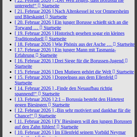
[ 22. Februar 2026 ]
„Der Welt zeigen, dass Borussia nie
untergeht!“
Startseite
[ 21. Februar 2026 ]
Nach Altenkessel ist vor Ommersheim
und Blieskastel
Startseite
[ 20. Februar 2026 ]
Ein junger Borusse schießt sich an die
Torwand …
Startseite
[ 19. Februar 2026 ]
Historisch gesehen sogar ein kleines
Traditionsduell
Startseite
[ 18. Februar 2026 ]
Wie Phönix aus der Asche …
Startseite
[ 17. Februar 2026 ]
Ein junger Mann mit Tasmania-
Erfahrung
Startseite
[ 16. Februar 2026 ]
Drei Siege für die Borussen-Jugend
Startseite
[ 15. Februar 2026 ]
Den Mutigen gehört die Welt
Startseite
[ 15. Februar 2026 ]
Doppelpass aus dem Ellenfeld
Startseite
[ 14. Februar 2026 ]
„Finde den Neuaufbau richtig
spannend!“
Startseite
[ 13. Februar 2026 ]
2:1 – Borussia besteht den Härtetest
gegen Biesingen
Startseite
[ 12. Februar 2026 ]
„Bin sehr motiviert und dankbar für die
Chance!“
Startseite
[ 11. Februar 2026 ]
FV Biesingen will den jungen Borussen
auf den Zahn fühlen!
Startseite
[ 10. Februar 2026 ]
Im Ellenfeld seinem Vorbild Neymar