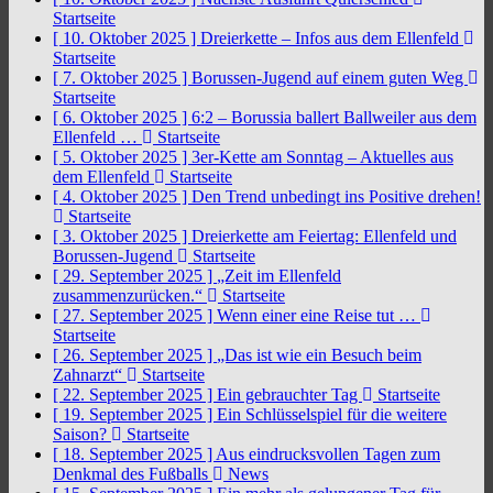
Startseite
[ 10. Oktober 2025 ]
Dreierkette – Infos aus dem Ellenfeld
Startseite
[ 7. Oktober 2025 ]
Borussen-Jugend auf einem guten Weg
Startseite
[ 6. Oktober 2025 ]
6:2 – Borussia ballert Ballweiler aus dem
Ellenfeld …
Startseite
[ 5. Oktober 2025 ]
3er-Kette am Sonntag – Aktuelles aus
dem Ellenfeld
Startseite
[ 4. Oktober 2025 ]
Den Trend unbedingt ins Positive drehen!
Startseite
[ 3. Oktober 2025 ]
Dreierkette am Feiertag: Ellenfeld und
Borussen-Jugend
Startseite
[ 29. September 2025 ]
„Zeit im Ellenfeld
zusammenzurücken.“
Startseite
[ 27. September 2025 ]
Wenn einer eine Reise tut …
Startseite
[ 26. September 2025 ]
„Das ist wie ein Besuch beim
Zahnarzt“
Startseite
[ 22. September 2025 ]
Ein gebrauchter Tag
Startseite
[ 19. September 2025 ]
Ein Schlüsselspiel für die weitere
Saison?
Startseite
[ 18. September 2025 ]
Aus eindrucksvollen Tagen zum
Denkmal des Fußballs
News