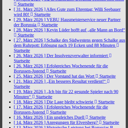
Startseite
[ 31. März 2026 ]
Alles Gute zum Ehrentag: Willi Seebauer
wird 80!
Startseite
[ 29. März 2026 ]
VEBU Hausmeisterservice neuer Partner
der Borussia
Startseite
[ 28. März 2026 ]
Kevin Lüder hofft auf „alle Mann an Bord“
Startseite
[ 27. März 2026 ]
Schalke des Südwestens gegen Schalke aus
dem Ruhrpott: Erlösung nach 19 Ecken und 88 Minuten
Startseite
[ 26. März 2026 ]
Der Insolvenzverwalter informiert
Startseite
[ 26. März 2026 ]
Erfolgreiches Wochenende für die
Borussen-Jugend
Startseite
[ 25. März 2026 ]
Der Vorstand hat das Wort
Startseite
[ 21. März 2026 ]
„Ein besseres Resultat verdient!“
Startseite
[ 19. März 2026 ]
„Ich bin für 22 gesunde Spieler nach 90
Minuten“
Startseite
[ 18. März 2026 ]
Die Lage bleibt schwierig
Startseite
[ 17. März 2026 ]
Erfolgreiches Wochenende für die
Borussen-Jugend
Startseite
[ 16. März 2026 ]
Ein ungleiches Duell
Startseite
[ 14. März 2026 ]
Anregungen für Elversberg?
Startseite
[ 13. März 2026 ]
Historische Leistung bei Borussias B-