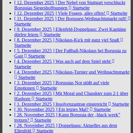
[ 12. Dezember 2025 ]
Der Nebel von Stuttgart verschluckt
Borussias Siegeshoffnungen
Startseite
[ 12. Dezember 2025 ]
Viele Fragen, alles offen!
Startseite
[ 11. Dezember 2025 ]
Der Borussen-Weihnachtsmarkt ruft!
Startseite
[ 9. Dezember 2025 ]
Ellenfeld-Doppelpass: Zwei Kapitäne
dürfen feiern
Startseite
[ 8. Dezember 2025 ]
Nikolaus-Kick mit ganz viel Spaß
Startseite
[ 5. Dezember 2025 ]
Der Fußball-Nikolaus bei Borussia zu
Gast
Startseite
[ 4. Dezember 2025 ]
Was auch auf dem Spiel steht
Startseite
[ 4. Dezember 2025 ]
Nikolaus-Turnier und Weihnachtsmarkt
Startseite
[ 3. Dezember 2025 ]
Borussias Not stößt auf viele
Emotionen
Startseite
[ 2. Dezember 2025 ]
Mit Moral und Charakter zum 2:1 über
Hasborn
Startseite
[ 1. Dezember 2025 ]
Insolvenzantrag eingereicht
Startseite
[ 30. November 2025 ]
Ein letztes Mal?
Startseite
[ 28. November 2025 ]
Kann Borussia der „black week”
trotzen?
Startseite
[ 28. November 2025 ]
Doppelpass: Aktuelles aus dem
Ellenfeld
Startseite