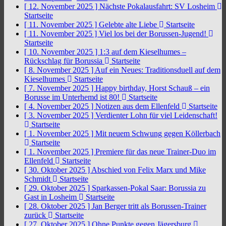
[ 12. November 2025 ]
Nächste Pokalausfahrt: SV Losheim
Startseite
[ 11. November 2025 ]
Gelebte alte Liebe
Startseite
[ 11. November 2025 ]
Viel los bei der Borussen-Jugend!
Startseite
[ 10. November 2025 ]
1:3 auf dem Kieselhumes –
Rückschlag für Borussia
Startseite
[ 8. November 2025 ]
Auf ein Neues: Traditionsduell auf dem
Kieselhumes
Startseite
[ 7. November 2025 ]
Happy birthday, Horst Schauß – ein
Borusse im Unterhemd ist 80!
Startseite
[ 4. November 2025 ]
Notizen aus dem Ellenfeld
Startseite
[ 3. November 2025 ]
Verdienter Lohn für viel Leidenschaft!
Startseite
[ 1. November 2025 ]
Mit neuem Schwung gegen Köllerbach
Startseite
[ 1. November 2025 ]
Premiere für das neue Trainer-Duo im
Ellenfeld
Startseite
[ 30. Oktober 2025 ]
Abschied von Felix Marx und Mike
Schmidt
Startseite
[ 29. Oktober 2025 ]
Sparkassen-Pokal Saar: Borussia zu
Gast in Losheim
Startseite
[ 28. Oktober 2025 ]
Jan Berger tritt als Borussen-Trainer
zurück
Startseite
[ 27. Oktober 2025 ]
Ohne Punkte gegen Jägersburg