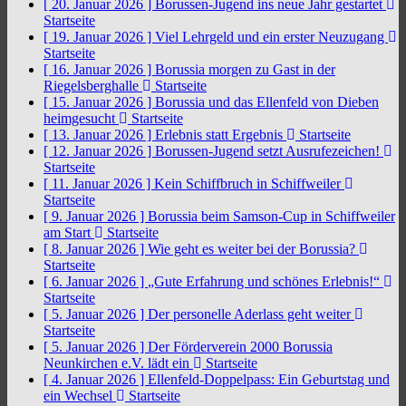
[ 20. Januar 2026 ]
Borussen-Jugend ins neue Jahr gestartet
Startseite
[ 19. Januar 2026 ]
Viel Lehrgeld und ein erster Neuzugang
Startseite
[ 16. Januar 2026 ]
Borussia morgen zu Gast in der
Riegelsberghalle
Startseite
[ 15. Januar 2026 ]
Borussia und das Ellenfeld von Dieben
heimgesucht
Startseite
[ 13. Januar 2026 ]
Erlebnis statt Ergebnis
Startseite
[ 12. Januar 2026 ]
Borussen-Jugend setzt Ausrufezeichen!
Startseite
[ 11. Januar 2026 ]
Kein Schiffbruch in Schiffweiler
Startseite
[ 9. Januar 2026 ]
Borussia beim Samson-Cup in Schiffweiler
am Start
Startseite
[ 8. Januar 2026 ]
Wie geht es weiter bei der Borussia?
Startseite
[ 6. Januar 2026 ]
„Gute Erfahrung und schönes Erlebnis!“
Startseite
[ 5. Januar 2026 ]
Der personelle Aderlass geht weiter
Startseite
[ 5. Januar 2026 ]
Der Förderverein 2000 Borussia
Neunkirchen e.V. lädt ein
Startseite
[ 4. Januar 2026 ]
Ellenfeld-Doppelpass: Ein Geburtstag und
ein Wechsel
Startseite