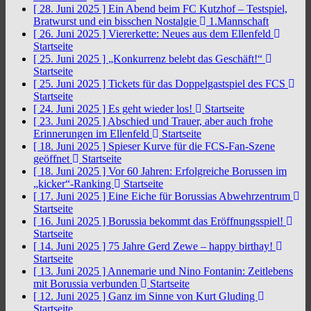
[ 28. Juni 2025 ]
Ein Abend beim FC Kutzhof – Testspiel,
Bratwurst und ein bisschen Nostalgie
1.Mannschaft
[ 26. Juni 2025 ]
Viererkette: Neues aus dem Ellenfeld
Startseite
[ 25. Juni 2025 ]
„Konkurrenz belebt das Geschäft!“
Startseite
[ 25. Juni 2025 ]
Tickets für das Doppelgastspiel des FCS
Startseite
[ 24. Juni 2025 ]
Es geht wieder los!
Startseite
[ 23. Juni 2025 ]
Abschied und Trauer, aber auch frohe
Erinnerungen im Ellenfeld
Startseite
[ 18. Juni 2025 ]
Spieser Kurve für die FCS-Fan-Szene
geöffnet
Startseite
[ 18. Juni 2025 ]
Vor 60 Jahren: Erfolgreiche Borussen im
„kicker“-Ranking
Startseite
[ 17. Juni 2025 ]
Eine Eiche für Borussias Abwehrzentrum
Startseite
[ 16. Juni 2025 ]
Borussia bekommt das Eröffnungsspiel!
Startseite
[ 14. Juni 2025 ]
75 Jahre Gerd Zewe – happy birthay!
Startseite
[ 13. Juni 2025 ]
Annemarie und Nino Fontanin: Zeitlebens
mit Borussia verbunden
Startseite
[ 12. Juni 2025 ]
Ganz im Sinne von Kurt Gluding
Startseite