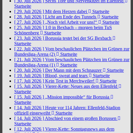
[ 30. Juli 2026 ]
Sechs Tore und Nervenkitzel im Ellenfeld
Startseite
[ 29. Juli 2026 ]
Mit dem Herzen dabei
Startseite
[ 28. Juli 2026 ]
Licht am Ende des Tunnels
Startseite
[ 27. Juli 2026 ]
„Noch viel Arbeit vor uns!“
Startseite
[ 25. Juli 2026 ]
1:0 in Bexbach – morgen beim TuS
Schönenberg
Startseite
[ 23. Juli 2026 ]
Borussia testet bei der SG Bexbach
Startseite
[ 22. Juli 2026 ]
Vom beschaulichen Plätzchen im Grünen zur
Bundesliga-Arena (2)
Startseite
[ 21. Juli 2026 ]
Vom beschaulichen Plätzchen im Grünen zur
Bundesliga-Arena (1)
Startseite
[ 20. Juli 2026 ]
Der Mann mit dem Schnauzer
Startseite
[ 19. Juli 2026 ]
Blood, sweat and tears
Startseite
[ 17. Juli 2026 ]
Kein Test in Merchweiler!
Startseite
[ 15. Juli 2026 ]
Vierer-Kette: Neues aus dem Ellenfeld
Startseite
[ 15. Juli 2026 ]
„Mission impossible“ für Borussia
Startseite
[ 14. Juli 2026 ]
Heute vor 114 Jahren: Ellenfeld-Stadion
offiziell eingeweiht
Startseite
[ 14. Juli 2026 ]
Abschied von einem großen Borussen
Startseite
[ 12. Juli 2026 ]
Vierer-Kette: Sonntagsnews aus dem