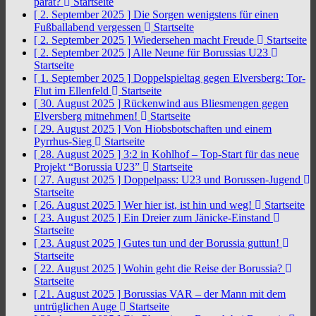
parat?
Startseite
[ 2. September 2025 ]
Die Sorgen wenigstens für einen
Fußballabend vergessen
Startseite
[ 2. September 2025 ]
Wiedersehen macht Freude
Startseite
[ 2. September 2025 ]
Alle Neune für Borussias U23
Startseite
[ 1. September 2025 ]
Doppelspieltag gegen Elversberg: Tor-
Flut im Ellenfeld
Startseite
[ 30. August 2025 ]
Rückenwind aus Bliesmengen gegen
Elversberg mitnehmen!
Startseite
[ 29. August 2025 ]
Von Hiobsbotschaften und einem
Pyrrhus-Sieg
Startseite
[ 28. August 2025 ]
3:2 in Kohlhof – Top-Start für das neue
Projekt “Borussia U23”
Startseite
[ 27. August 2025 ]
Doppelpass: U23 und Borussen-Jugend
Startseite
[ 26. August 2025 ]
Wer hier ist, ist hin und weg!
Startseite
[ 23. August 2025 ]
Ein Dreier zum Jänicke-Einstand
Startseite
[ 23. August 2025 ]
Gutes tun und der Borussia guttun!
Startseite
[ 22. August 2025 ]
Wohin geht die Reise der Borussia?
Startseite
[ 21. August 2025 ]
Borussias VAR – der Mann mit dem
untrüglichen Auge
Startseite