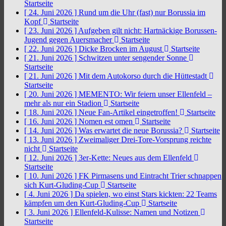
Startseite
[ 24. Juni 2026 ]
Rund um die Uhr (fast) nur Borussia im
Kopf
Startseite
[ 23. Juni 2026 ]
Aufgeben gilt nicht: Hartnäckige Borussen-
Jugend gegen Auersmacher
Startseite
[ 22. Juni 2026 ]
Dicke Brocken im August
Startseite
[ 21. Juni 2026 ]
Schwitzen unter sengender Sonne
Startseite
[ 21. Juni 2026 ]
Mit dem Autokorso durch die Hüttestadt
Startseite
[ 20. Juni 2026 ]
MEMENTO: Wir feiern unser Ellenfeld –
mehr als nur ein Stadion
Startseite
[ 18. Juni 2026 ]
Neue Fan-Artikel eingetroffen!
Startseite
[ 16. Juni 2026 ]
Nomen est omen
Startseite
[ 14. Juni 2026 ]
Was erwartet die neue Borussia?
Startseite
[ 13. Juni 2026 ]
Zweimaliger Drei-Tore-Vorsprung reichte
nicht
Startseite
[ 12. Juni 2026 ]
3er-Kette: Neues aus dem Ellenfeld
Startseite
[ 10. Juni 2026 ]
FK Pirmasens und Eintracht Trier schnappen
sich Kurt-Gluding-Cup
Startseite
[ 4. Juni 2026 ]
Da spielen, wo einst Stars kickten: 22 Teams
kämpfen um den Kurt-Gluding-Cup
Startseite
[ 3. Juni 2026 ]
Ellenfeld-Kulisse: Namen und Notizen
Startseite