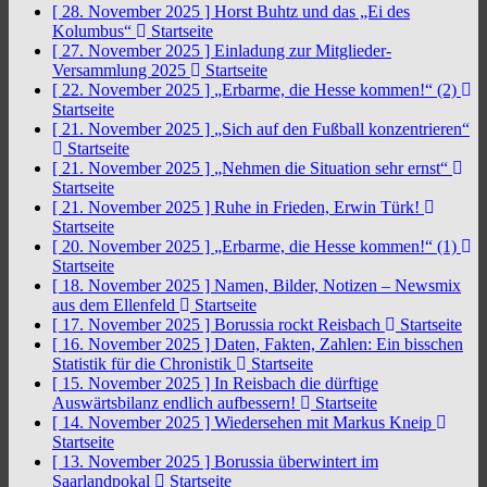
[ 28. November 2025 ]
Horst Buhtz und das „Ei des
Kolumbus“
Startseite
[ 27. November 2025 ]
Einladung zur Mitglieder-
Versammlung 2025
Startseite
[ 22. November 2025 ]
„Erbarme, die Hesse kommen!“ (2)
Startseite
[ 21. November 2025 ]
„Sich auf den Fußball konzentrieren“
Startseite
[ 21. November 2025 ]
„Nehmen die Situation sehr ernst“
Startseite
[ 21. November 2025 ]
Ruhe in Frieden, Erwin Türk!
Startseite
[ 20. November 2025 ]
„Erbarme, die Hesse kommen!“ (1)
Startseite
[ 18. November 2025 ]
Namen, Bilder, Notizen – Newsmix
aus dem Ellenfeld
Startseite
[ 17. November 2025 ]
Borussia rockt Reisbach
Startseite
[ 16. November 2025 ]
Daten, Fakten, Zahlen: Ein bisschen
Statistik für die Chronistik
Startseite
[ 15. November 2025 ]
In Reisbach die dürftige
Auswärtsbilanz endlich aufbessern!
Startseite
[ 14. November 2025 ]
Wiedersehen mit Markus Kneip
Startseite
[ 13. November 2025 ]
Borussia überwintert im
Saarlandpokal
Startseite