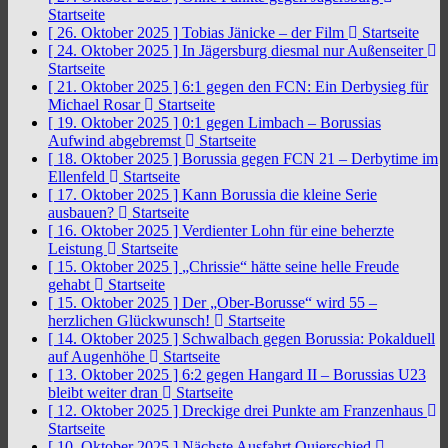
Startseite
[ 26. Oktober 2025 ]
Tobias Jänicke – der Film
Startseite
[ 24. Oktober 2025 ]
In Jägersburg diesmal nur Außenseiter
Startseite
[ 21. Oktober 2025 ]
6:1 gegen den FCN: Ein Derbysieg für
Michael Rosar
Startseite
[ 19. Oktober 2025 ]
0:1 gegen Limbach – Borussias
Aufwind abgebremst
Startseite
[ 18. Oktober 2025 ]
Borussia gegen FCN 21 – Derbytime im
Ellenfeld
Startseite
[ 17. Oktober 2025 ]
Kann Borussia die kleine Serie
ausbauen?
Startseite
[ 16. Oktober 2025 ]
Verdienter Lohn für eine beherzte
Leistung
Startseite
[ 15. Oktober 2025 ]
„Chrissie“ hätte seine helle Freude
gehabt
Startseite
[ 15. Oktober 2025 ]
Der „Ober-Borusse“ wird 55 –
herzlichen Glückwunsch!
Startseite
[ 14. Oktober 2025 ]
Schwalbach gegen Borussia: Pokalduell
auf Augenhöhe
Startseite
[ 13. Oktober 2025 ]
6:2 gegen Hangard II – Borussias U23
bleibt weiter dran
Startseite
[ 12. Oktober 2025 ]
Dreckige drei Punkte am Franzenhaus
Startseite
[ 10. Oktober 2025 ]
Nächste Ausfahrt Quierschied