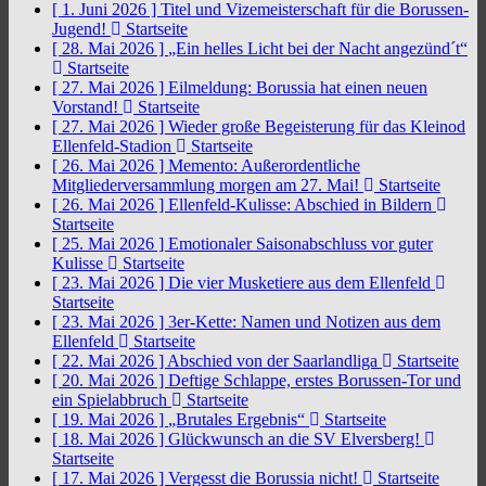
[ 1. Juni 2026 ]
Titel und Vizemeisterschaft für die Borussen-
Jugend!
Startseite
[ 28. Mai 2026 ]
„Ein helles Licht bei der Nacht angezünd´t“
Startseite
[ 27. Mai 2026 ]
Eilmeldung: Borussia hat einen neuen
Vorstand!
Startseite
[ 27. Mai 2026 ]
Wieder große Begeisterung für das Kleinod
Ellenfeld-Stadion
Startseite
[ 26. Mai 2026 ]
Memento: Außerordentliche
Mitgliederversammlung morgen am 27. Mai!
Startseite
[ 26. Mai 2026 ]
Ellenfeld-Kulisse: Abschied in Bildern
Startseite
[ 25. Mai 2026 ]
Emotionaler Saisonabschluss vor guter
Kulisse
Startseite
[ 23. Mai 2026 ]
Die vier Musketiere aus dem Ellenfeld
Startseite
[ 23. Mai 2026 ]
3er-Kette: Namen und Notizen aus dem
Ellenfeld
Startseite
[ 22. Mai 2026 ]
Abschied von der Saarlandliga
Startseite
[ 20. Mai 2026 ]
Deftige Schlappe, erstes Borussen-Tor und
ein Spielabbruch
Startseite
[ 19. Mai 2026 ]
„Brutales Ergebnis“
Startseite
[ 18. Mai 2026 ]
Glückwunsch an die SV Elversberg!
Startseite
[ 17. Mai 2026 ]
Vergesst die Borussia nicht!
Startseite