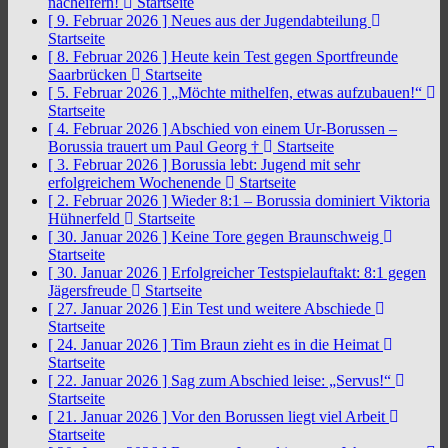
nacheifern!
Startseite
[ 9. Februar 2026 ]
Neues aus der Jugendabteilung
Startseite
[ 8. Februar 2026 ]
Heute kein Test gegen Sportfreunde
Saarbrücken
Startseite
[ 5. Februar 2026 ]
„Möchte mithelfen, etwas aufzubauen!“
Startseite
[ 4. Februar 2026 ]
Abschied von einem Ur-Borussen –
Borussia trauert um Paul Georg †
Startseite
[ 3. Februar 2026 ]
Borussia lebt: Jugend mit sehr
erfolgreichem Wochenende
Startseite
[ 2. Februar 2026 ]
Wieder 8:1 – Borussia dominiert Viktoria
Hühnerfeld
Startseite
[ 30. Januar 2026 ]
Keine Tore gegen Braunschweig
Startseite
[ 30. Januar 2026 ]
Erfolgreicher Testspielauftakt: 8:1 gegen
Jägersfreude
Startseite
[ 27. Januar 2026 ]
Ein Test und weitere Abschiede
Startseite
[ 24. Januar 2026 ]
Tim Braun zieht es in die Heimat
Startseite
[ 22. Januar 2026 ]
Sag zum Abschied leise: „Servus!“
Startseite
[ 21. Januar 2026 ]
Vor den Borussen liegt viel Arbeit
Startseite