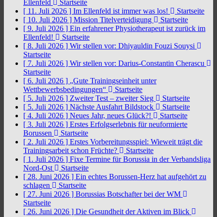
Ellenfeld
Startseite
[ 11. Juli 2026 ]
Im Ellenfeld ist immer was los!
Startseite
[ 10. Juli 2026 ]
Mission Titelverteidigung
Startseite
[ 9. Juli 2026 ]
Ein erfahrener Physiotherapeut ist zurück im
Ellenfeld!
Startseite
[ 8. Juli 2026 ]
Wir stellen vor: Dhiyauldin Fouzi Souysi
Startseite
[ 7. Juli 2026 ]
Wir stellen vor: Darius-Constantin Cherascu
Startseite
[ 6. Juli 2026 ]
„Gute Trainingseinheit unter
Wettbewerbsbedingungen“
Startseite
[ 5. Juli 2026 ]
Zweiter Test – zweiter Sieg
Startseite
[ 5. Juli 2026 ]
Nächste Ausfahrt Bildstock
Startseite
[ 4. Juli 2026 ]
Neues Jahr, neues Glück?!
Startseite
[ 3. Juli 2026 ]
Erstes Erfolgserlebnis für neuformierte
Borussen
Startseite
[ 2. Juli 2026 ]
Erstes Vorbereitungsspiel: Wieweit trägt die
Trainingsarbeit schon Früchte?
Startseite
[ 1. Juli 2026 ]
Fixe Termine für Borussia in der Verbandsliga
Nord-Ost
Startseite
[ 28. Juni 2026 ]
Ein echtes Borussen-Herz hat aufgehört zu
schlagen
Startseite
[ 27. Juni 2026 ]
Borussias Botschafter bei der WM
Startseite
[ 26. Juni 2026 ]
Die Gesundheit der Aktiven im Blick