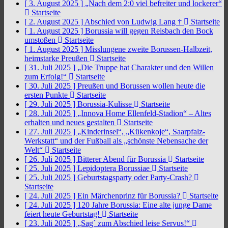
[ 3. August 2025 ]
„Nach dem 2:0 viel befreiter und lockerer“
Startseite
[ 2. August 2025 ]
Abschied von Ludwig Lang †
Startseite
[ 1. August 2025 ]
Borussia will gegen Reisbach den Bock
umstoßen
Startseite
[ 1. August 2025 ]
Misslungene zweite Borussen-Halbzeit,
heimstarke Preußen
Startseite
[ 31. Juli 2025 ]
„Die Truppe hat Charakter und den Willen
zum Erfolg!“
Startseite
[ 30. Juli 2025 ]
Preußen und Borussen wollen heute die
ersten Punkte
Startseite
[ 29. Juli 2025 ]
Borussia-Kulisse
Startseite
[ 28. Juli 2025 ]
„Innova Home Ellenfeld-Stadion“ – Altes
erhalten und neues gestalten
Startseite
[ 27. Juli 2025 ]
„Kinderinsel“, „Kükenkoje“, Saarpfalz-
Werkstatt“ und der Fußball als „schönste Nebensache der
Welt“
Startseite
[ 26. Juli 2025 ]
Bitterer Abend für Borussia
Startseite
[ 25. Juli 2025 ]
Lepidoptera Borussiae
Startseite
[ 25. Juli 2025 ]
Geburtstagsparty oder Party-Crash?
Startseite
[ 24. Juli 2025 ]
Ein Märchenprinz für Borussia?
Startseite
[ 24. Juli 2025 ]
120 Jahre Borussia: Eine alte junge Dame
feiert heute Geburtstag!
Startseite
[ 23. Juli 2025 ]
„Sag´ zum Abschied leise Servus!“