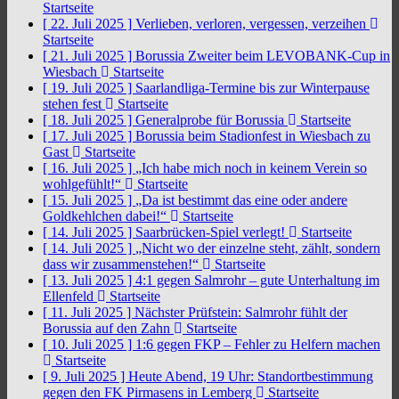
Startseite
[ 22. Juli 2025 ]
Verlieben, verloren, vergessen, verzeihen
Startseite
[ 21. Juli 2025 ]
Borussia Zweiter beim LEVOBANK-Cup in
Wiesbach
Startseite
[ 19. Juli 2025 ]
Saarlandliga-Termine bis zur Winterpause
stehen fest
Startseite
[ 18. Juli 2025 ]
Generalprobe für Borussia
Startseite
[ 17. Juli 2025 ]
Borussia beim Stadionfest in Wiesbach zu
Gast
Startseite
[ 16. Juli 2025 ]
„Ich habe mich noch in keinem Verein so
wohlgefühlt!“
Startseite
[ 15. Juli 2025 ]
„Da ist bestimmt das eine oder andere
Goldkehlchen dabei!“
Startseite
[ 14. Juli 2025 ]
Saarbrücken-Spiel verlegt!
Startseite
[ 14. Juli 2025 ]
„Nicht wo der einzelne steht, zählt, sondern
dass wir zusammenstehen!“
Startseite
[ 13. Juli 2025 ]
4:1 gegen Salmrohr – gute Unterhaltung im
Ellenfeld
Startseite
[ 11. Juli 2025 ]
Nächster Prüfstein: Salmrohr fühlt der
Borussia auf den Zahn
Startseite
[ 10. Juli 2025 ]
1:6 gegen FKP – Fehler zu Helfern machen
Startseite
[ 9. Juli 2025 ]
Heute Abend, 19 Uhr: Standortbestimmung
gegen den FK Pirmasens in Lemberg
Startseite