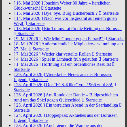
[ 16. Mai 2026 ]
Joachim Weber 80 Jahre – herzlichen
Glückwunsch!
Startseite
[ 15. Mai 2026 ]
Bye, bye, Burg Bucherbach!?
Startseite
[ 14. Mai 2026 ]
Nach wie vor insgesamt auf einem guten
Weg!
Startseite
[ 13. Mai 2026 ]
Ein Triumvirat für die Rettung der Borussia
Startseite
[ 9. Mai 2026 ]
„Wie Mini Cooper gegen Ferrari!“
Startseite
[ 8. Mai 2026 ]
Außerordentliche Mitgliederversammlung am
27. Mai
Startseite
[ 7. Mai 2026 ]
Wieder klar verteilte Rollen
Startseite
[ 4. Mai 2026 ]
Spiel in Limbach früh gelaufen
Startseite
[ 1. Mai 2026 ]
Hoffnung auf ein ordentliches Resultat
Startseite
[ 29. April 2026 ]
Viererkette: Neues aus der Borussen-
Jugend
Startseite
[ 28. April 2026 ]
Der “FCS-Killer” von 1966 wird 85!
Startseite
[ 26. April 2026 ]
Am Rande der Bande – Bildgeschichten
rund um das Spiel gegen Quierschied
Startseite
[ 25. April 2026 ]
Ein torreicher Abend in der Saarlandliga
Startseite
[ 24. April 2026 ]
Doppelpass: Aktuelles aus der Borussen-
Jugend
Startseite
[ 23. April 2026 ]
Auch gegen die Wambe aus der