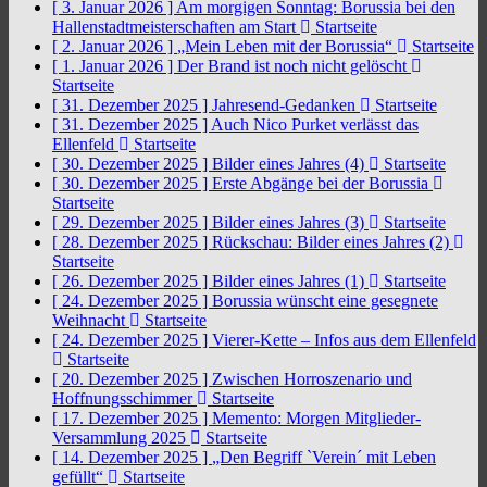
[ 3. Januar 2026 ]
Am morgigen Sonntag: Borussia bei den
Hallenstadtmeisterschaften am Start
Startseite
[ 2. Januar 2026 ]
„Mein Leben mit der Borussia“
Startseite
[ 1. Januar 2026 ]
Der Brand ist noch nicht gelöscht
Startseite
[ 31. Dezember 2025 ]
Jahresend-Gedanken
Startseite
[ 31. Dezember 2025 ]
Auch Nico Purket verlässt das
Ellenfeld
Startseite
[ 30. Dezember 2025 ]
Bilder eines Jahres (4)
Startseite
[ 30. Dezember 2025 ]
Erste Abgänge bei der Borussia
Startseite
[ 29. Dezember 2025 ]
Bilder eines Jahres (3)
Startseite
[ 28. Dezember 2025 ]
Rückschau: Bilder eines Jahres (2)
Startseite
[ 26. Dezember 2025 ]
Bilder eines Jahres (1)
Startseite
[ 24. Dezember 2025 ]
Borussia wünscht eine gesegnete
Weihnacht
Startseite
[ 24. Dezember 2025 ]
Vierer-Kette – Infos aus dem Ellenfeld
Startseite
[ 20. Dezember 2025 ]
Zwischen Horroszenario und
Hoffnungsschimmer
Startseite
[ 17. Dezember 2025 ]
Memento: Morgen Mitglieder-
Versammlung 2025
Startseite
[ 14. Dezember 2025 ]
„Den Begriff `Verein´ mit Leben
gefüllt“
Startseite