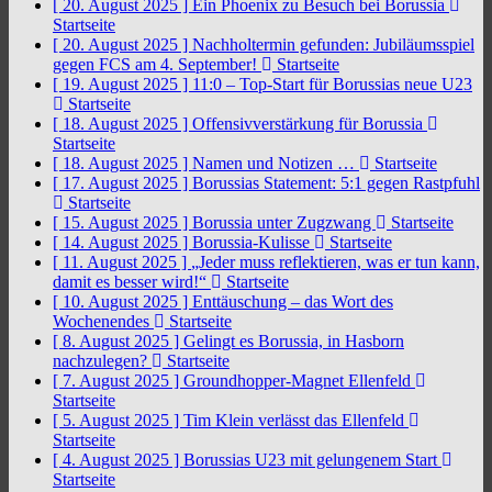
[ 20. August 2025 ]
Ein Phoenix zu Besuch bei Borussia
Startseite
[ 20. August 2025 ]
Nachholtermin gefunden: Jubiläumsspiel
gegen FCS am 4. September!
Startseite
[ 19. August 2025 ]
11:0 – Top-Start für Borussias neue U23
Startseite
[ 18. August 2025 ]
Offensivverstärkung für Borussia
Startseite
[ 18. August 2025 ]
Namen und Notizen …
Startseite
[ 17. August 2025 ]
Borussias Statement: 5:1 gegen Rastpfuhl
Startseite
[ 15. August 2025 ]
Borussia unter Zugzwang
Startseite
[ 14. August 2025 ]
Borussia-Kulisse
Startseite
[ 11. August 2025 ]
„Jeder muss reflektieren, was er tun kann,
damit es besser wird!“
Startseite
[ 10. August 2025 ]
Enttäuschung – das Wort des
Wochenendes
Startseite
[ 8. August 2025 ]
Gelingt es Borussia, in Hasborn
nachzulegen?
Startseite
[ 7. August 2025 ]
Groundhopper-Magnet Ellenfeld
Startseite
[ 5. August 2025 ]
Tim Klein verlässt das Ellenfeld
Startseite
[ 4. August 2025 ]
Borussias U23 mit gelungenem Start
Startseite