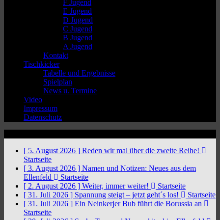
F Jugend
E Jugend
D Jugend
C Jugend
B Jugend
A Jugend
Kontakt
Tischkicker
Tabelle und Ergebnisse
Spielplan
News u. Termine
Video
Impressum
Datenschutz
News Ticker
[ 5. August 2026 ]
Reden wir mal über die zweite Reihe!
Startseite
[ 3. August 2026 ]
Namen und Notizen: Neues aus dem
Ellenfeld
Startseite
[ 2. August 2026 ]
Weiter, immer weiter!
Startseite
[ 31. Juli 2026 ]
Spannung steigt – jetzt geht´s los!
Startseite
[ 31. Juli 2026 ]
Ein Neinkerjer Bub führt die Borussia an
Startseite