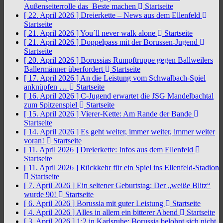
Außenseiterrolle das Beste machen
Startseite
[ 22. April 2026 ]
Dreierkette – News aus dem Ellenfeld
Startseite
[ 21. April 2026 ]
You´ll never walk alone
Startseite
[ 21. April 2026 ]
Doppelpass mit der Borussen-Jugend
Startseite
[ 20. April 2026 ]
Borussias Rumpftruppe gegen Ballweilers
Ballermänner überfordert
Startseite
[ 17. April 2026 ]
An die Leistung vom Schwalbach-Spiel
anknüpfen …
Startseite
[ 16. April 2026 ]
C-Jugend erwartet die JSG Mandelbachtal
zum Spitzenspiel
Startseite
[ 15. April 2026 ]
Vierer-Kette: Am Rande der Bande
Startseite
[ 14. April 2026 ]
Es geht weiter, immer weiter, immer weiter
voran!
Startseite
[ 11. April 2026 ]
Dreierkette: Infos aus dem Ellenfeld
Startseite
[ 11. April 2026 ]
Rückkehr für ein Spiel ins Ellenfeld-Stadion
Startseite
[ 7. April 2026 ]
Ein seltener Geburtstag: Der „weiße Blitz“
wurde 90!
Startseite
[ 6. April 2026 ]
Borussia mit guter Leistung
Startseite
[ 4. April 2026 ]
Alles in allem ein bitterer Abend
Startseite
[ 3. April 2026 ]
1:2 in Karlsruhe: Borussia belohnt sich nicht