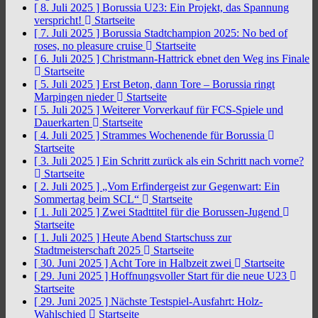
[ 8. Juli 2025 ]
Borussia U23: Ein Projekt, das Spannung
verspricht!
Startseite
[ 7. Juli 2025 ]
Borussia Stadtchampion 2025: No bed of
roses, no pleasure cruise
Startseite
[ 6. Juli 2025 ]
Christmann-Hattrick ebnet den Weg ins Finale
Startseite
[ 5. Juli 2025 ]
Erst Beton, dann Tore – Borussia ringt
Marpingen nieder
Startseite
[ 5. Juli 2025 ]
Weiterer Vorverkauf für FCS-Spiele und
Dauerkarten
Startseite
[ 4. Juli 2025 ]
Strammes Wochenende für Borussia
Startseite
[ 3. Juli 2025 ]
Ein Schritt zurück als ein Schritt nach vorne?
Startseite
[ 2. Juli 2025 ]
„Vom Erfindergeist zur Gegenwart: Ein
Sommertag beim SCL“
Startseite
[ 1. Juli 2025 ]
Zwei Stadttitel für die Borussen-Jugend
Startseite
[ 1. Juli 2025 ]
Heute Abend Startschuss zur
Stadtmeisterschaft 2025
Startseite
[ 30. Juni 2025 ]
Acht Tore in Halbzeit zwei
Startseite
[ 29. Juni 2025 ]
Hoffnungsvoller Start für die neue U23
Startseite
[ 29. Juni 2025 ]
Nächste Testspiel-Ausfahrt: Holz-
Wahlschied
Startseite