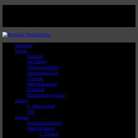
Facebook
Twitter
Instagram
Youtube
Startseite
Verein
Satzung
Steckbrief
Vereinsspielplan
Stadionmagazin
Chronik
Mitgliedsantrag
Ellenfeld
Platzbelegungsplan
Aktive
1. Mannschaft
AH
Jugend
Jugendsponsoring
Mannschaften
G Jugend