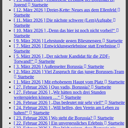
Jugend
Startseite
[ 12. März 2026 ]
Dreier-Kette: Neues aus dem Ellenfeld
Startseite
[ 11. März 2026 ]
Die nächste schwere (Lern)Aufgabe
Startseite
[ 10. März 2026 ]
„Denn das hier ist noch nicht vorbei!“
Startseite
[ 9. März 2026 ]
Lehrstunde gegen Bliesmengen
Startseite
[ 7. März 2026 ]
Entwicklungserlebnisse statt Ergebnisse
Startseite
[ 5. März 2026 ]
„Der nächste Kandidat für die ZDF-
Torwand!“
Startseite
[ 3. März 2026 ]
Außenseiter Borussia
Startseite
[ 2. März 2026 ]
Viel Zuspruch für das junge Borussen-Team
Startseite
[ 1. März 2026 ]
Mit erhobenem Haupt vom Platz
Startseite
[ 27. Februar 2026 ]
Quo vadis, Borussia?
Startseite
[ 27. Februar 2026 ]
„Wir hätten noch drei Stunden
weiterspielen können …“
Startseite
[ 26. Februar 2026 ]
„Das bedeutet mir sehr viel!“
Startseite
[ 24. Februar 2026 ]
„Will helfen, den Verein am Leben zu
halten!“
Startseite
[ 23. Februar 2026 ]
Wo steht die Borussia?
Startseite
[ 22. Februar 2026 ]
Ein unvergessliches Erlebnis
Startseite