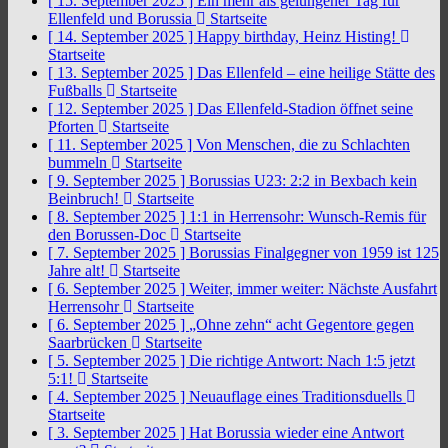
[ 15. September 2025 ]
Ein mehr als gelungener Tag für
Ellenfeld und Borussia
Startseite
[ 14. September 2025 ]
Happy birthday, Heinz Histing!
Startseite
[ 13. September 2025 ]
Das Ellenfeld – eine heilige Stätte des
Fußballs
Startseite
[ 12. September 2025 ]
Das Ellenfeld-Stadion öffnet seine
Pforten
Startseite
[ 11. September 2025 ]
Von Menschen, die zu Schlachten
bummeln
Startseite
[ 9. September 2025 ]
Borussias U23: 2:2 in Bexbach kein
Beinbruch!
Startseite
[ 8. September 2025 ]
1:1 in Herrensohr: Wunsch-Remis für
den Borussen-Doc
Startseite
[ 7. September 2025 ]
Borussias Finalgegner von 1959 ist 125
Jahre alt!
Startseite
[ 6. September 2025 ]
Weiter, immer weiter: Nächste Ausfahrt
Herrensohr
Startseite
[ 6. September 2025 ]
„Ohne zehn“ acht Gegentore gegen
Saarbrücken
Startseite
[ 5. September 2025 ]
Die richtige Antwort: Nach 1:5 jetzt
5:1!
Startseite
[ 4. September 2025 ]
Neuauflage eines Traditionsduells
Startseite
[ 3. September 2025 ]
Hat Borussia wieder eine Antwort