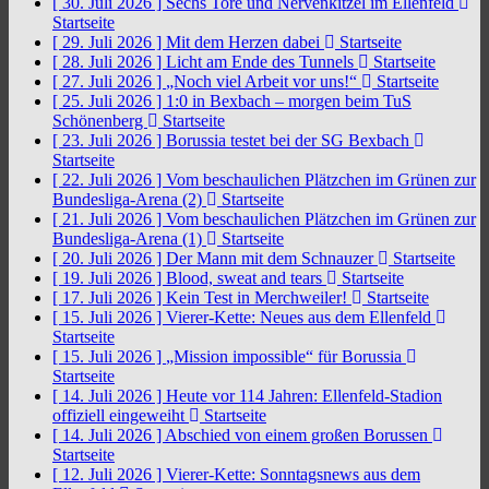
[ 30. Juli 2026 ]
Sechs Tore und Nervenkitzel im Ellenfeld
Startseite
[ 29. Juli 2026 ]
Mit dem Herzen dabei
Startseite
[ 28. Juli 2026 ]
Licht am Ende des Tunnels
Startseite
[ 27. Juli 2026 ]
„Noch viel Arbeit vor uns!“
Startseite
[ 25. Juli 2026 ]
1:0 in Bexbach – morgen beim TuS
Schönenberg
Startseite
[ 23. Juli 2026 ]
Borussia testet bei der SG Bexbach
Startseite
[ 22. Juli 2026 ]
Vom beschaulichen Plätzchen im Grünen zur
Bundesliga-Arena (2)
Startseite
[ 21. Juli 2026 ]
Vom beschaulichen Plätzchen im Grünen zur
Bundesliga-Arena (1)
Startseite
[ 20. Juli 2026 ]
Der Mann mit dem Schnauzer
Startseite
[ 19. Juli 2026 ]
Blood, sweat and tears
Startseite
[ 17. Juli 2026 ]
Kein Test in Merchweiler!
Startseite
[ 15. Juli 2026 ]
Vierer-Kette: Neues aus dem Ellenfeld
Startseite
[ 15. Juli 2026 ]
„Mission impossible“ für Borussia
Startseite
[ 14. Juli 2026 ]
Heute vor 114 Jahren: Ellenfeld-Stadion
offiziell eingeweiht
Startseite
[ 14. Juli 2026 ]
Abschied von einem großen Borussen
Startseite
[ 12. Juli 2026 ]
Vierer-Kette: Sonntagsnews aus dem