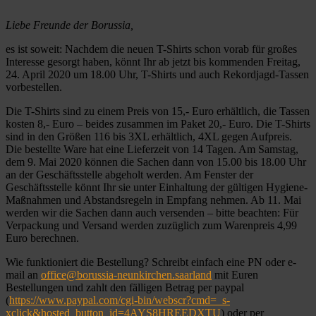
Liebe Freunde der Borussia,
es ist soweit: Nachdem die neuen T-Shirts schon vorab für großes
Interesse gesorgt haben, könnt Ihr ab jetzt bis kommenden Freitag,
24. April 2020 um 18.00 Uhr, T-Shirts und auch Rekordjagd-Tassen
vorbestellen.
Die T-Shirts sind zu einem Preis von 15,- Euro erhältlich, die Tassen
kosten 8,- Euro – beides zusammen im Paket 20,- Euro. Die T-Shirts
sind in den Größen 116 bis 3XL erhältlich, 4XL gegen Aufpreis.
Die bestellte Ware hat eine Lieferzeit von 14 Tagen. Am Samstag,
dem 9. Mai 2020 können die Sachen dann von 15.00 bis 18.00 Uhr
an der Geschäftsstelle abgeholt werden. Am Fenster der
Geschäftsstelle könnt Ihr sie unter Einhaltung der gültigen Hygiene-
Maßnahmen und Abstandsregeln in Empfang nehmen. Ab 11. Mai
werden wir die Sachen dann auch versenden – bitte beachten: Für
Verpackung und Versand werden zuzüglich zum Warenpreis 4,99
Euro berechnen.
Wie funktioniert die Bestellung? Schreibt einfach eine PN oder e-
mail an
office@borussia-neunkirchen.saarland
mit Euren
Bestellungen und zahlt den fälligen Betrag per paypal
(
https://www.paypal.com/cgi-bin/webscr?cmd=_s-
xclick&hosted_button_id=4AYS8HREEDXTU
) oder per