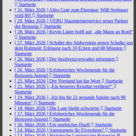
Startseite
[ 31. März 2026 ]
Alles Gute zum Ehrentag: Willi Seebauer
wird 80!
Startseite
[ 29. März 2026 ]
VEBU Hausmeisterservice neuer Partner
der Borussia
Startseite
[ 28. März 2026 ]
Kevin Lüder hofft auf „alle Mann an Bord“
Startseite
[ 27. März 2026 ]
Schalke des Südwestens gegen Schalke aus
dem Ruhrpott: Erlösung nach 19 Ecken und 88 Minuten
Startseite
[ 26. März 2026 ]
Der Insolvenzverwalter informiert
Startseite
[ 26. März 2026 ]
Erfolgreiches Wochenende für die
Borussen-Jugend
Startseite
[ 25. März 2026 ]
Der Vorstand hat das Wort
Startseite
[ 21. März 2026 ]
„Ein besseres Resultat verdient!“
Startseite
[ 19. März 2026 ]
„Ich bin für 22 gesunde Spieler nach 90
Minuten“
Startseite
[ 18. März 2026 ]
Die Lage bleibt schwierig
Startseite
[ 17. März 2026 ]
Erfolgreiches Wochenende für die
Borussen-Jugend
Startseite
[ 16. März 2026 ]
Ein ungleiches Duell
Startseite
[ 14. März 2026 ]
Anregungen für Elversberg?
Startseite
[ 13. März 2026 ]
Historische Leistung bei Borussias B-