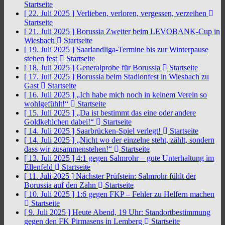
Startseite
[ 22. Juli 2025 ]
Verlieben, verloren, vergessen, verzeihen
Startseite
[ 21. Juli 2025 ]
Borussia Zweiter beim LEVOBANK-Cup in
Wiesbach
Startseite
[ 19. Juli 2025 ]
Saarlandliga-Termine bis zur Winterpause
stehen fest
Startseite
[ 18. Juli 2025 ]
Generalprobe für Borussia
Startseite
[ 17. Juli 2025 ]
Borussia beim Stadionfest in Wiesbach zu
Gast
Startseite
[ 16. Juli 2025 ]
„Ich habe mich noch in keinem Verein so
wohlgefühlt!“
Startseite
[ 15. Juli 2025 ]
„Da ist bestimmt das eine oder andere
Goldkehlchen dabei!“
Startseite
[ 14. Juli 2025 ]
Saarbrücken-Spiel verlegt!
Startseite
[ 14. Juli 2025 ]
„Nicht wo der einzelne steht, zählt, sondern
dass wir zusammenstehen!“
Startseite
[ 13. Juli 2025 ]
4:1 gegen Salmrohr – gute Unterhaltung im
Ellenfeld
Startseite
[ 11. Juli 2025 ]
Nächster Prüfstein: Salmrohr fühlt der
Borussia auf den Zahn
Startseite
[ 10. Juli 2025 ]
1:6 gegen FKP – Fehler zu Helfern machen
Startseite
[ 9. Juli 2025 ]
Heute Abend, 19 Uhr: Standortbestimmung
gegen den FK Pirmasens in Lemberg
Startseite