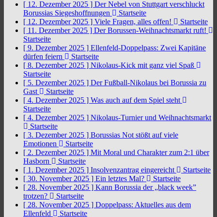
[ 12. Dezember 2025 ]
Der Nebel von Stuttgart verschluckt
Borussias Siegeshoffnungen
Startseite
[ 12. Dezember 2025 ]
Viele Fragen, alles offen!
Startseite
[ 11. Dezember 2025 ]
Der Borussen-Weihnachtsmarkt ruft!
Startseite
[ 9. Dezember 2025 ]
Ellenfeld-Doppelpass: Zwei Kapitäne
dürfen feiern
Startseite
[ 8. Dezember 2025 ]
Nikolaus-Kick mit ganz viel Spaß
Startseite
[ 5. Dezember 2025 ]
Der Fußball-Nikolaus bei Borussia zu
Gast
Startseite
[ 4. Dezember 2025 ]
Was auch auf dem Spiel steht
Startseite
[ 4. Dezember 2025 ]
Nikolaus-Turnier und Weihnachtsmarkt
Startseite
[ 3. Dezember 2025 ]
Borussias Not stößt auf viele
Emotionen
Startseite
[ 2. Dezember 2025 ]
Mit Moral und Charakter zum 2:1 über
Hasborn
Startseite
[ 1. Dezember 2025 ]
Insolvenzantrag eingereicht
Startseite
[ 30. November 2025 ]
Ein letztes Mal?
Startseite
[ 28. November 2025 ]
Kann Borussia der „black week”
trotzen?
Startseite
[ 28. November 2025 ]
Doppelpass: Aktuelles aus dem
Ellenfeld
Startseite