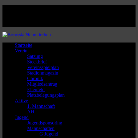
Facebook
Twitter
Instagram
Youtube
Startseite
Verein
Satzung
Steckbrief
Vereinsspielplan
Stadionmagazin
Chronik
Mitgliedsantrag
Ellenfeld
Platzbelegungsplan
Aktive
1. Mannschaft
AH
Jugend
Jugendsponsoring
Mannschaften
G Jugend