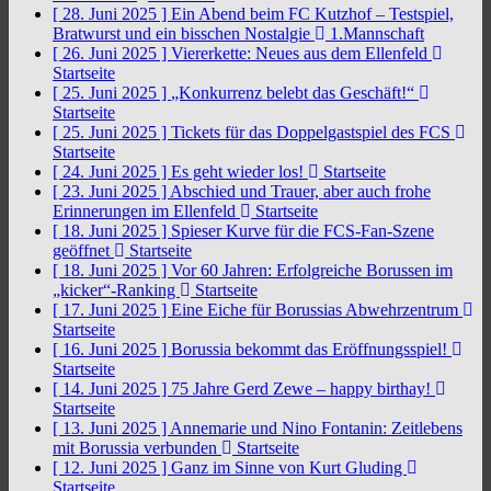
[ 28. Juni 2025 ]
Ein Abend beim FC Kutzhof – Testspiel,
Bratwurst und ein bisschen Nostalgie
1.Mannschaft
[ 26. Juni 2025 ]
Viererkette: Neues aus dem Ellenfeld
Startseite
[ 25. Juni 2025 ]
„Konkurrenz belebt das Geschäft!“
Startseite
[ 25. Juni 2025 ]
Tickets für das Doppelgastspiel des FCS
Startseite
[ 24. Juni 2025 ]
Es geht wieder los!
Startseite
[ 23. Juni 2025 ]
Abschied und Trauer, aber auch frohe
Erinnerungen im Ellenfeld
Startseite
[ 18. Juni 2025 ]
Spieser Kurve für die FCS-Fan-Szene
geöffnet
Startseite
[ 18. Juni 2025 ]
Vor 60 Jahren: Erfolgreiche Borussen im
„kicker“-Ranking
Startseite
[ 17. Juni 2025 ]
Eine Eiche für Borussias Abwehrzentrum
Startseite
[ 16. Juni 2025 ]
Borussia bekommt das Eröffnungsspiel!
Startseite
[ 14. Juni 2025 ]
75 Jahre Gerd Zewe – happy birthay!
Startseite
[ 13. Juni 2025 ]
Annemarie und Nino Fontanin: Zeitlebens
mit Borussia verbunden
Startseite
[ 12. Juni 2025 ]
Ganz im Sinne von Kurt Gluding
Startseite