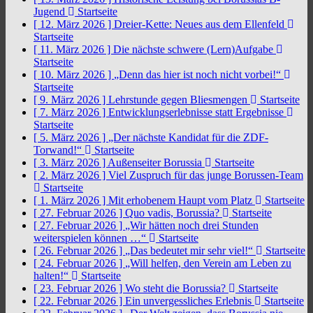
Jugend
Startseite
[ 12. März 2026 ]
Dreier-Kette: Neues aus dem Ellenfeld
Startseite
[ 11. März 2026 ]
Die nächste schwere (Lern)Aufgabe
Startseite
[ 10. März 2026 ]
„Denn das hier ist noch nicht vorbei!“
Startseite
[ 9. März 2026 ]
Lehrstunde gegen Bliesmengen
Startseite
[ 7. März 2026 ]
Entwicklungserlebnisse statt Ergebnisse
Startseite
[ 5. März 2026 ]
„Der nächste Kandidat für die ZDF-
Torwand!“
Startseite
[ 3. März 2026 ]
Außenseiter Borussia
Startseite
[ 2. März 2026 ]
Viel Zuspruch für das junge Borussen-Team
Startseite
[ 1. März 2026 ]
Mit erhobenem Haupt vom Platz
Startseite
[ 27. Februar 2026 ]
Quo vadis, Borussia?
Startseite
[ 27. Februar 2026 ]
„Wir hätten noch drei Stunden
weiterspielen können …“
Startseite
[ 26. Februar 2026 ]
„Das bedeutet mir sehr viel!“
Startseite
[ 24. Februar 2026 ]
„Will helfen, den Verein am Leben zu
halten!“
Startseite
[ 23. Februar 2026 ]
Wo steht die Borussia?
Startseite
[ 22. Februar 2026 ]
Ein unvergessliches Erlebnis
Startseite