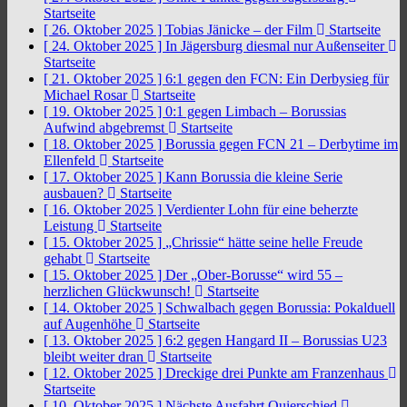
Startseite
[ 26. Oktober 2025 ]
Tobias Jänicke – der Film
Startseite
[ 24. Oktober 2025 ]
In Jägersburg diesmal nur Außenseiter
Startseite
[ 21. Oktober 2025 ]
6:1 gegen den FCN: Ein Derbysieg für
Michael Rosar
Startseite
[ 19. Oktober 2025 ]
0:1 gegen Limbach – Borussias
Aufwind abgebremst
Startseite
[ 18. Oktober 2025 ]
Borussia gegen FCN 21 – Derbytime im
Ellenfeld
Startseite
[ 17. Oktober 2025 ]
Kann Borussia die kleine Serie
ausbauen?
Startseite
[ 16. Oktober 2025 ]
Verdienter Lohn für eine beherzte
Leistung
Startseite
[ 15. Oktober 2025 ]
„Chrissie“ hätte seine helle Freude
gehabt
Startseite
[ 15. Oktober 2025 ]
Der „Ober-Borusse“ wird 55 –
herzlichen Glückwunsch!
Startseite
[ 14. Oktober 2025 ]
Schwalbach gegen Borussia: Pokalduell
auf Augenhöhe
Startseite
[ 13. Oktober 2025 ]
6:2 gegen Hangard II – Borussias U23
bleibt weiter dran
Startseite
[ 12. Oktober 2025 ]
Dreckige drei Punkte am Franzenhaus
Startseite
[ 10. Oktober 2025 ]
Nächste Ausfahrt Quierschied