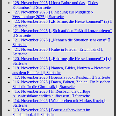
[ 28. November 2025 ]
Horst Buhtz und das „Ei des
Kolumbus“
Startseite
[ 27. November 2025 ]
Einladung zur Mitglieder-
Versammlung 2025
Startseite
[ 22. November 2025 ]
„Erbarme, die Hesse kommen!“ (2)
Startseite
[ 21. November 2025 ]
„Sich auf den Fußball konzentrieren“
Startseite
[ 21. November 2025 ]
„Nehmen die Situation sehr ernst“
Startseite
[ 21. November 2025 ]
Ruhe in Frieden, Erwin Türk!
Startseite
[ 20. November 2025 ]
„Erbarme, die Hesse kommen!“ (1)
Startseite
[ 18. November 2025 ]
Namen, Bilder, Notizen – Newsmix
aus dem Ellenfeld
Startseite
[ 17. November 2025 ]
Borussia rockt Reisbach
Startseite
[ 16. November 2025 ]
Daten, Fakten, Zahlen: Ein bisschen
Statistik für die Chronistik
Startseite
[ 15. November 2025 ]
In Reisbach die dürftige
Auswärtsbilanz endlich aufbessern!
Startseite
[ 14. November 2025 ]
Wiedersehen mit Markus Kneip
Startseite
[ 13. November 2025 ]
Borussia überwintert im
Saarlandpokal
Startseite