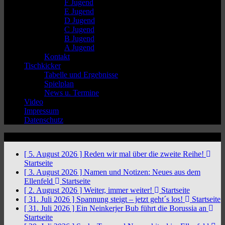
F Jugend
E Jugend
D Jugend
C Jugend
B Jugend
A Jugend
Kontakt
Tischkicker
Tabelle und Ergebnisse
Spielplan
News u. Termine
Video
Impressum
Datenschutz
News Ticker
[ 5. August 2026 ]
Reden wir mal über die zweite Reihe!
Startseite
[ 3. August 2026 ]
Namen und Notizen: Neues aus dem
Ellenfeld
Startseite
[ 2. August 2026 ]
Weiter, immer weiter!
Startseite
[ 31. Juli 2026 ]
Spannung steigt – jetzt geht´s los!
Startseite
[ 31. Juli 2026 ]
Ein Neinkerjer Bub führt die Borussia an
Startseite