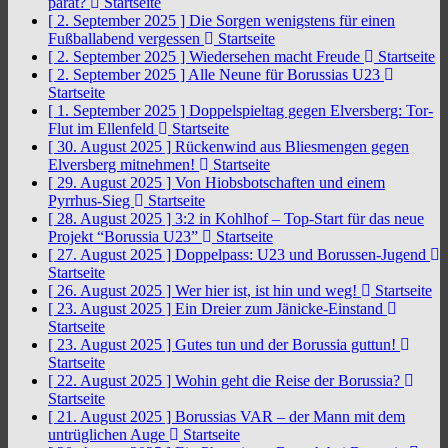
parat?
Startseite
[ 2. September 2025 ]
Die Sorgen wenigstens für einen
Fußballabend vergessen
Startseite
[ 2. September 2025 ]
Wiedersehen macht Freude
Startseite
[ 2. September 2025 ]
Alle Neune für Borussias U23
Startseite
[ 1. September 2025 ]
Doppelspieltag gegen Elversberg: Tor-
Flut im Ellenfeld
Startseite
[ 30. August 2025 ]
Rückenwind aus Bliesmengen gegen
Elversberg mitnehmen!
Startseite
[ 29. August 2025 ]
Von Hiobsbotschaften und einem
Pyrrhus-Sieg
Startseite
[ 28. August 2025 ]
3:2 in Kohlhof – Top-Start für das neue
Projekt “Borussia U23”
Startseite
[ 27. August 2025 ]
Doppelpass: U23 und Borussen-Jugend
Startseite
[ 26. August 2025 ]
Wer hier ist, ist hin und weg!
Startseite
[ 23. August 2025 ]
Ein Dreier zum Jänicke-Einstand
Startseite
[ 23. August 2025 ]
Gutes tun und der Borussia guttun!
Startseite
[ 22. August 2025 ]
Wohin geht die Reise der Borussia?
Startseite
[ 21. August 2025 ]
Borussias VAR – der Mann mit dem
untrüglichen Auge
Startseite