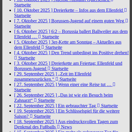
Startseite
[ 10. Oktober 2025 ]
Dreierkette – Infos aus dem Ellenfeld
Startseite
[ 7. Oktober 2025 ]
Borussen-Jugend auf einem guten Weg
Startseite
[ 6. Oktober 2025 ]
6:2 – Borussia ballert Ballweiler aus dem
Ellenfeld …
Startseite
[ 5. Oktober 2025 ]
3er-Kette am Sonntag – Aktuelles aus
dem Ellenfeld
Startseite
[ 4. Oktober 2025 ]
Den Trend unbedingt ins Positive drehen!
Startseite
[ 3. Oktober 2025 ]
Dreierkette am Feiertag: Ellenfeld und
Borussen-Jugend
Startseite
[ 29. September 2025 ]
„Zeit im Ellenfeld
zusammenzurücken.“
Startseite
[ 27. September 2025 ]
Wenn einer eine Reise tut …
Startseite
[ 26. September 2025 ]
„Das ist wie ein Besuch beim
Zahnarzt“
Startseite
[ 22. September 2025 ]
Ein gebrauchter Tag
Startseite
[ 19. September 2025 ]
Ein Schlüsselspiel für die weitere
Saison?
Startseite
[ 18. September 2025 ]
Aus eindrucksvollen Tagen zum
Denkmal des Fußballs
News