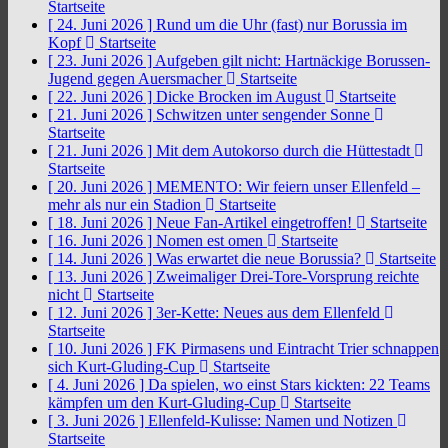
Startseite
[ 24. Juni 2026 ]
Rund um die Uhr (fast) nur Borussia im
Kopf
Startseite
[ 23. Juni 2026 ]
Aufgeben gilt nicht: Hartnäckige Borussen-
Jugend gegen Auersmacher
Startseite
[ 22. Juni 2026 ]
Dicke Brocken im August
Startseite
[ 21. Juni 2026 ]
Schwitzen unter sengender Sonne
Startseite
[ 21. Juni 2026 ]
Mit dem Autokorso durch die Hüttestadt
Startseite
[ 20. Juni 2026 ]
MEMENTO: Wir feiern unser Ellenfeld –
mehr als nur ein Stadion
Startseite
[ 18. Juni 2026 ]
Neue Fan-Artikel eingetroffen!
Startseite
[ 16. Juni 2026 ]
Nomen est omen
Startseite
[ 14. Juni 2026 ]
Was erwartet die neue Borussia?
Startseite
[ 13. Juni 2026 ]
Zweimaliger Drei-Tore-Vorsprung reichte
nicht
Startseite
[ 12. Juni 2026 ]
3er-Kette: Neues aus dem Ellenfeld
Startseite
[ 10. Juni 2026 ]
FK Pirmasens und Eintracht Trier schnappen
sich Kurt-Gluding-Cup
Startseite
[ 4. Juni 2026 ]
Da spielen, wo einst Stars kickten: 22 Teams
kämpfen um den Kurt-Gluding-Cup
Startseite
[ 3. Juni 2026 ]
Ellenfeld-Kulisse: Namen und Notizen
Startseite