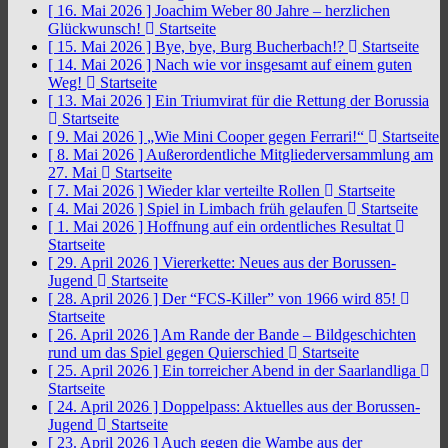
[ 16. Mai 2026 ]
Joachim Weber 80 Jahre – herzlichen
Glückwunsch!
Startseite
[ 15. Mai 2026 ]
Bye, bye, Burg Bucherbach!?
Startseite
[ 14. Mai 2026 ]
Nach wie vor insgesamt auf einem guten
Weg!
Startseite
[ 13. Mai 2026 ]
Ein Triumvirat für die Rettung der Borussia
Startseite
[ 9. Mai 2026 ]
„Wie Mini Cooper gegen Ferrari!“
Startseite
[ 8. Mai 2026 ]
Außerordentliche Mitgliederversammlung am
27. Mai
Startseite
[ 7. Mai 2026 ]
Wieder klar verteilte Rollen
Startseite
[ 4. Mai 2026 ]
Spiel in Limbach früh gelaufen
Startseite
[ 1. Mai 2026 ]
Hoffnung auf ein ordentliches Resultat
Startseite
[ 29. April 2026 ]
Viererkette: Neues aus der Borussen-
Jugend
Startseite
[ 28. April 2026 ]
Der “FCS-Killer” von 1966 wird 85!
Startseite
[ 26. April 2026 ]
Am Rande der Bande – Bildgeschichten
rund um das Spiel gegen Quierschied
Startseite
[ 25. April 2026 ]
Ein torreicher Abend in der Saarlandliga
Startseite
[ 24. April 2026 ]
Doppelpass: Aktuelles aus der Borussen-
Jugend
Startseite
[ 23. April 2026 ]
Auch gegen die Wambe aus der