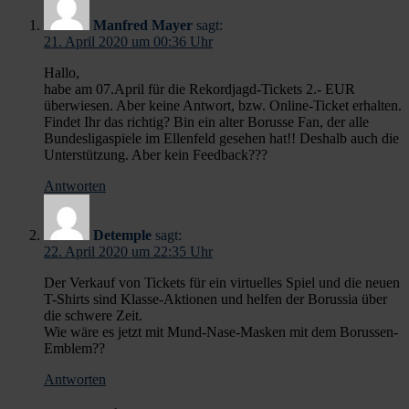
Manfred Mayer
sagt:
21. April 2020 um 00:36 Uhr
Hallo,
habe am 07.April für die Rekordjagd-Tickets 2.- EUR
überwiesen. Aber keine Antwort, bzw. Online-Ticket erhalten.
Findet Ihr das richtig? Bin ein alter Borusse Fan, der alle
Bundesligaspiele im Ellenfeld gesehen hat!! Deshalb auch die
Unterstützung. Aber kein Feedback???
Antworten
Detemple
sagt:
22. April 2020 um 22:35 Uhr
Der Verkauf von Tickets für ein virtuelles Spiel und die neuen
T-Shirts sind Klasse-Aktionen und helfen der Borussia über
die schwere Zeit.
Wie wäre es jetzt mit Mund-Nase-Masken mit dem Borussen-
Emblem??
Antworten