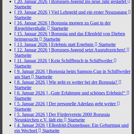
[ 20. Januar 2026 ]
Borussen-Jugend ins neue Jahr gestartet
Startseite
[ 19. Januar 2026 ]
Viel Lehrgeld und ein erster Neuzugang
Startseite
[ 16. Januar 2026 ]
Borussia morgen zu Gast in der
Riegelsberghalle
Startseite
[ 15. Januar 2026 ]
Borussia und das Ellenfeld von Dieben
heimgesucht
Startseite
[ 13. Januar 2026 ]
Erlebnis statt Ergebnis
Startseite
[ 12. Januar 2026 ]
Borussen-Jugend setzt Ausrufezeichen!
Startseite
[ 11. Januar 2026 ]
Kein Schiffbruch in Schiffweiler
Startseite
[ 9. Januar 2026 ]
Borussia beim Samson-Cup in Schiffweiler
am Start
Startseite
[ 8. Januar 2026 ]
Wie geht es weiter bei der Borussia?
Startseite
[ 6. Januar 2026 ]
„Gute Erfahrung und schönes Erlebnis!“
Startseite
[ 5. Januar 2026 ]
Der personelle Aderlass geht weiter
Startseite
[ 5. Januar 2026 ]
Der Förderverein 2000 Borussia
Neunkirchen e.V. lädt ein
Startseite
[ 4. Januar 2026 ]
Ellenfeld-Doppelpass: Ein Geburtstag und
ein Wechsel
Startseite