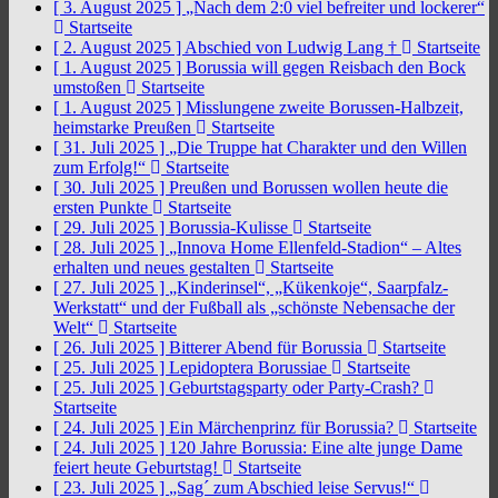
[ 3. August 2025 ]
„Nach dem 2:0 viel befreiter und lockerer“
Startseite
[ 2. August 2025 ]
Abschied von Ludwig Lang †
Startseite
[ 1. August 2025 ]
Borussia will gegen Reisbach den Bock
umstoßen
Startseite
[ 1. August 2025 ]
Misslungene zweite Borussen-Halbzeit,
heimstarke Preußen
Startseite
[ 31. Juli 2025 ]
„Die Truppe hat Charakter und den Willen
zum Erfolg!“
Startseite
[ 30. Juli 2025 ]
Preußen und Borussen wollen heute die
ersten Punkte
Startseite
[ 29. Juli 2025 ]
Borussia-Kulisse
Startseite
[ 28. Juli 2025 ]
„Innova Home Ellenfeld-Stadion“ – Altes
erhalten und neues gestalten
Startseite
[ 27. Juli 2025 ]
„Kinderinsel“, „Kükenkoje“, Saarpfalz-
Werkstatt“ und der Fußball als „schönste Nebensache der
Welt“
Startseite
[ 26. Juli 2025 ]
Bitterer Abend für Borussia
Startseite
[ 25. Juli 2025 ]
Lepidoptera Borussiae
Startseite
[ 25. Juli 2025 ]
Geburtstagsparty oder Party-Crash?
Startseite
[ 24. Juli 2025 ]
Ein Märchenprinz für Borussia?
Startseite
[ 24. Juli 2025 ]
120 Jahre Borussia: Eine alte junge Dame
feiert heute Geburtstag!
Startseite
[ 23. Juli 2025 ]
„Sag´ zum Abschied leise Servus!“