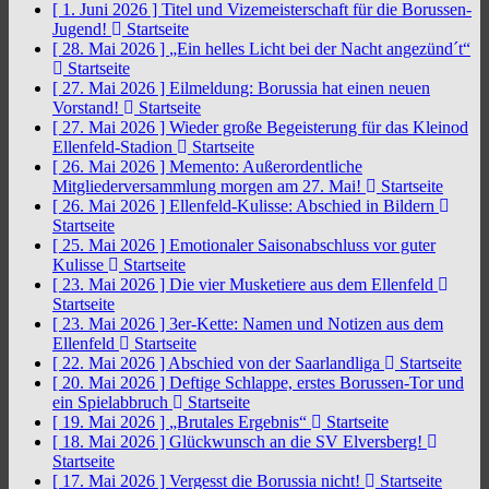
[ 1. Juni 2026 ]
Titel und Vizemeisterschaft für die Borussen-
Jugend!
Startseite
[ 28. Mai 2026 ]
„Ein helles Licht bei der Nacht angezünd´t“
Startseite
[ 27. Mai 2026 ]
Eilmeldung: Borussia hat einen neuen
Vorstand!
Startseite
[ 27. Mai 2026 ]
Wieder große Begeisterung für das Kleinod
Ellenfeld-Stadion
Startseite
[ 26. Mai 2026 ]
Memento: Außerordentliche
Mitgliederversammlung morgen am 27. Mai!
Startseite
[ 26. Mai 2026 ]
Ellenfeld-Kulisse: Abschied in Bildern
Startseite
[ 25. Mai 2026 ]
Emotionaler Saisonabschluss vor guter
Kulisse
Startseite
[ 23. Mai 2026 ]
Die vier Musketiere aus dem Ellenfeld
Startseite
[ 23. Mai 2026 ]
3er-Kette: Namen und Notizen aus dem
Ellenfeld
Startseite
[ 22. Mai 2026 ]
Abschied von der Saarlandliga
Startseite
[ 20. Mai 2026 ]
Deftige Schlappe, erstes Borussen-Tor und
ein Spielabbruch
Startseite
[ 19. Mai 2026 ]
„Brutales Ergebnis“
Startseite
[ 18. Mai 2026 ]
Glückwunsch an die SV Elversberg!
Startseite
[ 17. Mai 2026 ]
Vergesst die Borussia nicht!
Startseite