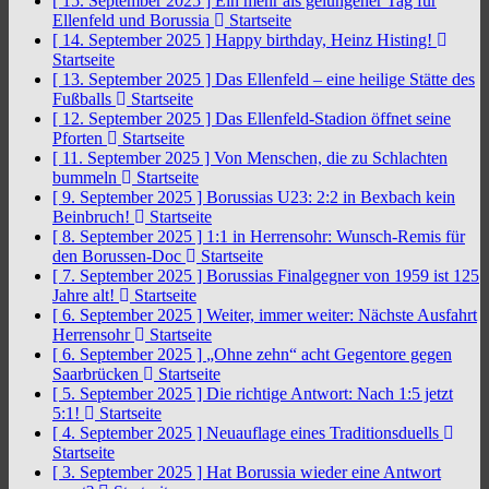
[ 15. September 2025 ]
Ein mehr als gelungener Tag für
Ellenfeld und Borussia
Startseite
[ 14. September 2025 ]
Happy birthday, Heinz Histing!
Startseite
[ 13. September 2025 ]
Das Ellenfeld – eine heilige Stätte des
Fußballs
Startseite
[ 12. September 2025 ]
Das Ellenfeld-Stadion öffnet seine
Pforten
Startseite
[ 11. September 2025 ]
Von Menschen, die zu Schlachten
bummeln
Startseite
[ 9. September 2025 ]
Borussias U23: 2:2 in Bexbach kein
Beinbruch!
Startseite
[ 8. September 2025 ]
1:1 in Herrensohr: Wunsch-Remis für
den Borussen-Doc
Startseite
[ 7. September 2025 ]
Borussias Finalgegner von 1959 ist 125
Jahre alt!
Startseite
[ 6. September 2025 ]
Weiter, immer weiter: Nächste Ausfahrt
Herrensohr
Startseite
[ 6. September 2025 ]
„Ohne zehn“ acht Gegentore gegen
Saarbrücken
Startseite
[ 5. September 2025 ]
Die richtige Antwort: Nach 1:5 jetzt
5:1!
Startseite
[ 4. September 2025 ]
Neuauflage eines Traditionsduells
Startseite
[ 3. September 2025 ]
Hat Borussia wieder eine Antwort