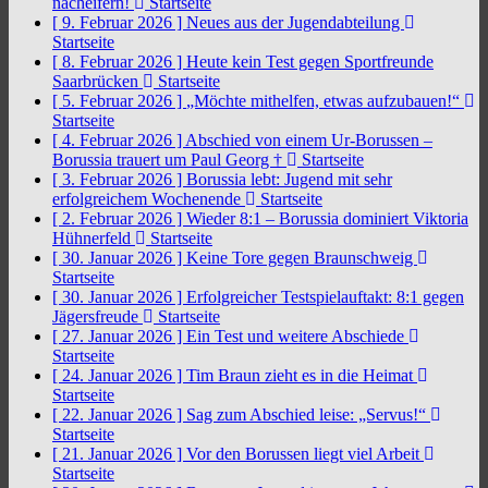
nacheifern!
Startseite
[ 9. Februar 2026 ]
Neues aus der Jugendabteilung
Startseite
[ 8. Februar 2026 ]
Heute kein Test gegen Sportfreunde
Saarbrücken
Startseite
[ 5. Februar 2026 ]
„Möchte mithelfen, etwas aufzubauen!“
Startseite
[ 4. Februar 2026 ]
Abschied von einem Ur-Borussen –
Borussia trauert um Paul Georg †
Startseite
[ 3. Februar 2026 ]
Borussia lebt: Jugend mit sehr
erfolgreichem Wochenende
Startseite
[ 2. Februar 2026 ]
Wieder 8:1 – Borussia dominiert Viktoria
Hühnerfeld
Startseite
[ 30. Januar 2026 ]
Keine Tore gegen Braunschweig
Startseite
[ 30. Januar 2026 ]
Erfolgreicher Testspielauftakt: 8:1 gegen
Jägersfreude
Startseite
[ 27. Januar 2026 ]
Ein Test und weitere Abschiede
Startseite
[ 24. Januar 2026 ]
Tim Braun zieht es in die Heimat
Startseite
[ 22. Januar 2026 ]
Sag zum Abschied leise: „Servus!“
Startseite
[ 21. Januar 2026 ]
Vor den Borussen liegt viel Arbeit
Startseite