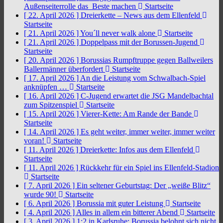
Außenseiterrolle das Beste machen
Startseite
[ 22. April 2026 ]
Dreierkette – News aus dem Ellenfeld
Startseite
[ 21. April 2026 ]
You´ll never walk alone
Startseite
[ 21. April 2026 ]
Doppelpass mit der Borussen-Jugend
Startseite
[ 20. April 2026 ]
Borussias Rumpftruppe gegen Ballweilers
Ballermänner überfordert
Startseite
[ 17. April 2026 ]
An die Leistung vom Schwalbach-Spiel
anknüpfen …
Startseite
[ 16. April 2026 ]
C-Jugend erwartet die JSG Mandelbachtal
zum Spitzenspiel
Startseite
[ 15. April 2026 ]
Vierer-Kette: Am Rande der Bande
Startseite
[ 14. April 2026 ]
Es geht weiter, immer weiter, immer weiter
voran!
Startseite
[ 11. April 2026 ]
Dreierkette: Infos aus dem Ellenfeld
Startseite
[ 11. April 2026 ]
Rückkehr für ein Spiel ins Ellenfeld-Stadion
Startseite
[ 7. April 2026 ]
Ein seltener Geburtstag: Der „weiße Blitz“
wurde 90!
Startseite
[ 6. April 2026 ]
Borussia mit guter Leistung
Startseite
[ 4. April 2026 ]
Alles in allem ein bitterer Abend
Startseite
[ 3. April 2026 ]
1:2 in Karlsruhe: Borussia belohnt sich nicht