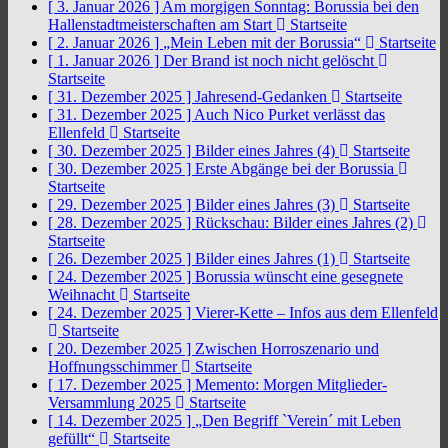
[ 3. Januar 2026 ]
Am morgigen Sonntag: Borussia bei den
Hallenstadtmeisterschaften am Start
Startseite
[ 2. Januar 2026 ]
„Mein Leben mit der Borussia“
Startseite
[ 1. Januar 2026 ]
Der Brand ist noch nicht gelöscht
Startseite
[ 31. Dezember 2025 ]
Jahresend-Gedanken
Startseite
[ 31. Dezember 2025 ]
Auch Nico Purket verlässt das
Ellenfeld
Startseite
[ 30. Dezember 2025 ]
Bilder eines Jahres (4)
Startseite
[ 30. Dezember 2025 ]
Erste Abgänge bei der Borussia
Startseite
[ 29. Dezember 2025 ]
Bilder eines Jahres (3)
Startseite
[ 28. Dezember 2025 ]
Rückschau: Bilder eines Jahres (2)
Startseite
[ 26. Dezember 2025 ]
Bilder eines Jahres (1)
Startseite
[ 24. Dezember 2025 ]
Borussia wünscht eine gesegnete
Weihnacht
Startseite
[ 24. Dezember 2025 ]
Vierer-Kette – Infos aus dem Ellenfeld
Startseite
[ 20. Dezember 2025 ]
Zwischen Horroszenario und
Hoffnungsschimmer
Startseite
[ 17. Dezember 2025 ]
Memento: Morgen Mitglieder-
Versammlung 2025
Startseite
[ 14. Dezember 2025 ]
„Den Begriff `Verein´ mit Leben
gefüllt“
Startseite