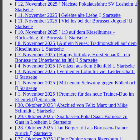
[ 12. November 2025 ]
Nächste Pokalausfahrt: SV Losheim
Startseite
[ 11. November 2025 ]
Gelebte alte Liebe
Startseite
[ 11. November 2025 ]
Viel los bei der Borussen-Jugend!
Startseite
[ 10. November 2025 ]
1:3 auf dem Kieselhumes –
Rückschlag für Borussia
Startseite
[ 8. November 2025 ]
Auf ein Neues: Traditionsduell auf dem
Kieselhumes
Startseite
[ 7. November 2025 ]
Happy birthday, Horst Schauß – ein
Borusse im Unterhemd ist 80!
Startseite
[ 4. November 2025 ]
Notizen aus dem Ellenfeld
Startseite
[ 3. November 2025 ]
Verdienter Lohn für viel Leidenschaft!
Startseite
[ 1. November 2025 ]
Mit neuem Schwung gegen Köllerbach
Startseite
[ 1. November 2025 ]
Premiere für das neue Trainer-Duo im
Ellenfeld
Startseite
[ 30. Oktober 2025 ]
Abschied von Felix Marx und Mike
Schmidt
Startseite
[ 29. Oktober 2025 ]
Sparkassen-Pokal Saar: Borussia zu
Gast in Losheim
Startseite
[ 28. Oktober 2025 ]
Jan Berger tritt als Borussen-Trainer
zurück
Startseite
[ 27. Oktober 2025 ]
Ohne Punkte gegen Jägersburg