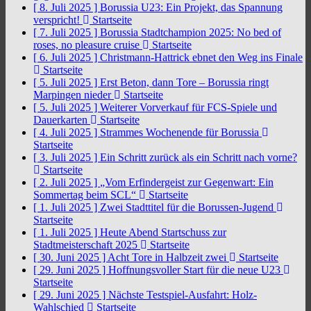
[ 8. Juli 2025 ]
Borussia U23: Ein Projekt, das Spannung
verspricht!
Startseite
[ 7. Juli 2025 ]
Borussia Stadtchampion 2025: No bed of
roses, no pleasure cruise
Startseite
[ 6. Juli 2025 ]
Christmann-Hattrick ebnet den Weg ins Finale
Startseite
[ 5. Juli 2025 ]
Erst Beton, dann Tore – Borussia ringt
Marpingen nieder
Startseite
[ 5. Juli 2025 ]
Weiterer Vorverkauf für FCS-Spiele und
Dauerkarten
Startseite
[ 4. Juli 2025 ]
Strammes Wochenende für Borussia
Startseite
[ 3. Juli 2025 ]
Ein Schritt zurück als ein Schritt nach vorne?
Startseite
[ 2. Juli 2025 ]
„Vom Erfindergeist zur Gegenwart: Ein
Sommertag beim SCL“
Startseite
[ 1. Juli 2025 ]
Zwei Stadttitel für die Borussen-Jugend
Startseite
[ 1. Juli 2025 ]
Heute Abend Startschuss zur
Stadtmeisterschaft 2025
Startseite
[ 30. Juni 2025 ]
Acht Tore in Halbzeit zwei
Startseite
[ 29. Juni 2025 ]
Hoffnungsvoller Start für die neue U23
Startseite
[ 29. Juni 2025 ]
Nächste Testspiel-Ausfahrt: Holz-
Wahlschied
Startseite