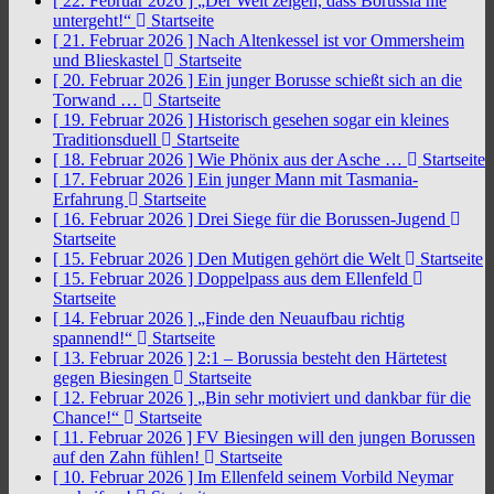
[ 22. Februar 2026 ]
„Der Welt zeigen, dass Borussia nie
untergeht!“
Startseite
[ 21. Februar 2026 ]
Nach Altenkessel ist vor Ommersheim
und Blieskastel
Startseite
[ 20. Februar 2026 ]
Ein junger Borusse schießt sich an die
Torwand …
Startseite
[ 19. Februar 2026 ]
Historisch gesehen sogar ein kleines
Traditionsduell
Startseite
[ 18. Februar 2026 ]
Wie Phönix aus der Asche …
Startseite
[ 17. Februar 2026 ]
Ein junger Mann mit Tasmania-
Erfahrung
Startseite
[ 16. Februar 2026 ]
Drei Siege für die Borussen-Jugend
Startseite
[ 15. Februar 2026 ]
Den Mutigen gehört die Welt
Startseite
[ 15. Februar 2026 ]
Doppelpass aus dem Ellenfeld
Startseite
[ 14. Februar 2026 ]
„Finde den Neuaufbau richtig
spannend!“
Startseite
[ 13. Februar 2026 ]
2:1 – Borussia besteht den Härtetest
gegen Biesingen
Startseite
[ 12. Februar 2026 ]
„Bin sehr motiviert und dankbar für die
Chance!“
Startseite
[ 11. Februar 2026 ]
FV Biesingen will den jungen Borussen
auf den Zahn fühlen!
Startseite
[ 10. Februar 2026 ]
Im Ellenfeld seinem Vorbild Neymar