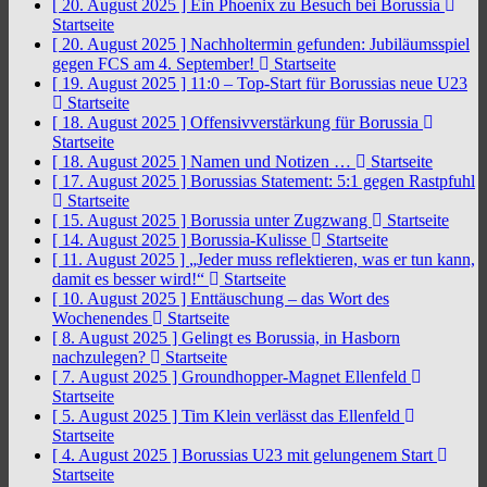
[ 20. August 2025 ]
Ein Phoenix zu Besuch bei Borussia
Startseite
[ 20. August 2025 ]
Nachholtermin gefunden: Jubiläumsspiel
gegen FCS am 4. September!
Startseite
[ 19. August 2025 ]
11:0 – Top-Start für Borussias neue U23
Startseite
[ 18. August 2025 ]
Offensivverstärkung für Borussia
Startseite
[ 18. August 2025 ]
Namen und Notizen …
Startseite
[ 17. August 2025 ]
Borussias Statement: 5:1 gegen Rastpfuhl
Startseite
[ 15. August 2025 ]
Borussia unter Zugzwang
Startseite
[ 14. August 2025 ]
Borussia-Kulisse
Startseite
[ 11. August 2025 ]
„Jeder muss reflektieren, was er tun kann,
damit es besser wird!“
Startseite
[ 10. August 2025 ]
Enttäuschung – das Wort des
Wochenendes
Startseite
[ 8. August 2025 ]
Gelingt es Borussia, in Hasborn
nachzulegen?
Startseite
[ 7. August 2025 ]
Groundhopper-Magnet Ellenfeld
Startseite
[ 5. August 2025 ]
Tim Klein verlässt das Ellenfeld
Startseite
[ 4. August 2025 ]
Borussias U23 mit gelungenem Start
Startseite