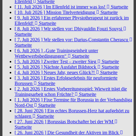
Ellenfeld
Startseite
[ 11. Juli 2026 ]
Im Ellenfeld ist immer was los!
Startseite
[ 10. Juli 2026 ]
Mission Titelverteidigung
Startseite
[ 9. Juli 2026 ]
Ein erfahrener Physiotherapeut ist zurück im
Ellenfeld!
Startseite
[ 8. Juli 2026 ]
Wir stellen vor: Dhiyauldin Fouzi Souysi
Startseite
[ 7. Juli 2026 ]
Wir stellen vor: Darius-Constantin Cherascu
Startseite
[ 6. Juli 2026 ]
„Gute Trainingseinheit unter
Wettbewerbsbedingungen“
Startseite
[ 5. Juli 2026 ]
Zweiter Test – zweiter Sieg
Startseite
[ 5. Juli 2026 ]
Nächste Ausfahrt Bildstock
Startseite
[ 4. Juli 2026 ]
Neues Jahr, neues Glück?!
Startseite
[ 3. Juli 2026 ]
Erstes Erfolgserlebnis für neuformierte
Borussen
Startseite
[ 2. Juli 2026 ]
Erstes Vorbereitungsspiel: Wieweit trägt die
Trainingsarbeit schon Früchte?
Startseite
[ 1. Juli 2026 ]
Fixe Termine für Borussia in der Verbandsliga
Nord-Ost
Startseite
[ 28. Juni 2026 ]
Ein echtes Borussen-Herz hat aufgehört zu
schlagen
Startseite
[ 27. Juni 2026 ]
Borussias Botschafter bei der WM
Startseite
[ 26. Juni 2026 ]
Die Gesundheit der Aktiven im Blick