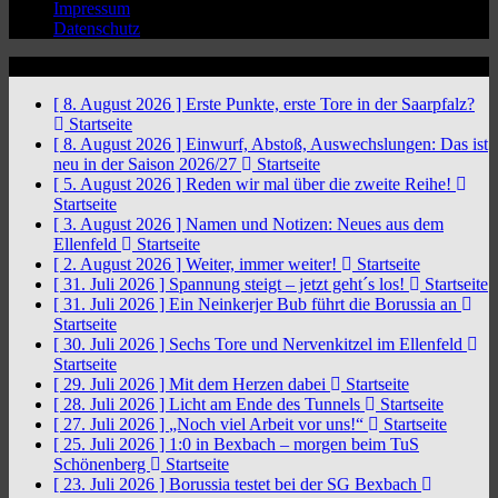
Impressum
Datenschutz
News Ticker
[ 8. August 2026 ]
Erste Punkte, erste Tore in der Saarpfalz?
Startseite
[ 8. August 2026 ]
Einwurf, Abstoß, Auswechslungen: Das ist
neu in der Saison 2026/27
Startseite
[ 5. August 2026 ]
Reden wir mal über die zweite Reihe!
Startseite
[ 3. August 2026 ]
Namen und Notizen: Neues aus dem
Ellenfeld
Startseite
[ 2. August 2026 ]
Weiter, immer weiter!
Startseite
[ 31. Juli 2026 ]
Spannung steigt – jetzt geht´s los!
Startseite
[ 31. Juli 2026 ]
Ein Neinkerjer Bub führt die Borussia an
Startseite
[ 30. Juli 2026 ]
Sechs Tore und Nervenkitzel im Ellenfeld
Startseite
[ 29. Juli 2026 ]
Mit dem Herzen dabei
Startseite
[ 28. Juli 2026 ]
Licht am Ende des Tunnels
Startseite
[ 27. Juli 2026 ]
„Noch viel Arbeit vor uns!“
Startseite
[ 25. Juli 2026 ]
1:0 in Bexbach – morgen beim TuS
Schönenberg
Startseite
[ 23. Juli 2026 ]
Borussia testet bei der SG Bexbach