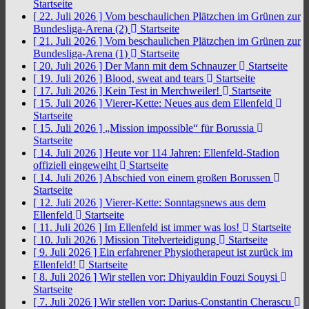
Startseite
[ 22. Juli 2026 ]
Vom beschaulichen Plätzchen im Grünen zur
Bundesliga-Arena (2)
Startseite
[ 21. Juli 2026 ]
Vom beschaulichen Plätzchen im Grünen zur
Bundesliga-Arena (1)
Startseite
[ 20. Juli 2026 ]
Der Mann mit dem Schnauzer
Startseite
[ 19. Juli 2026 ]
Blood, sweat and tears
Startseite
[ 17. Juli 2026 ]
Kein Test in Merchweiler!
Startseite
[ 15. Juli 2026 ]
Vierer-Kette: Neues aus dem Ellenfeld
Startseite
[ 15. Juli 2026 ]
„Mission impossible“ für Borussia
Startseite
[ 14. Juli 2026 ]
Heute vor 114 Jahren: Ellenfeld-Stadion
offiziell eingeweiht
Startseite
[ 14. Juli 2026 ]
Abschied von einem großen Borussen
Startseite
[ 12. Juli 2026 ]
Vierer-Kette: Sonntagsnews aus dem
Ellenfeld
Startseite
[ 11. Juli 2026 ]
Im Ellenfeld ist immer was los!
Startseite
[ 10. Juli 2026 ]
Mission Titelverteidigung
Startseite
[ 9. Juli 2026 ]
Ein erfahrener Physiotherapeut ist zurück im
Ellenfeld!
Startseite
[ 8. Juli 2026 ]
Wir stellen vor: Dhiyauldin Fouzi Souysi
Startseite
[ 7. Juli 2026 ]
Wir stellen vor: Darius-Constantin Cherascu