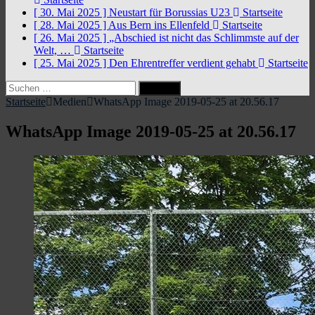
[ 30. Mai 2025 ]
Neustart für Borussias U23
Startseite
[ 28. Mai 2025 ]
Aus Bern ins Ellenfeld
Startseite
[ 26. Mai 2025 ]
„Abschied ist nicht das Schlimmste auf der
Welt, …
Startseite
[ 25. Mai 2025 ]
Den Ehrentreffer verdient gehabt
Startseite
Suchen
nach:
Startseite
Medien
WhatsApp Image 2019-05-25 at 20.56.17
WhatsApp Image 2019-05-25 at 20.56.17