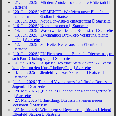
[ 21. Juni 2026 ]
Mit dem Autokorso durch die Hüttestadt
Startseite
[ 20. Juni 2026 ]
MEMENTO: Wir feiern unser Ellenfeld –
mehr als nur ein Stadion
Startseite
[ 18. Juni 2026 ]
Neue Fan-Artikel eingetroffen!
Startseite
[ 16. Juni 2026 ]
Nomen est omen
Startseite
[ 14. Juni 2026 ]
Was erwartet die neue Borussia?
Startseite
[ 13. Juni 2026 ]
Zweimaliger Drei-Tore-Vorsprung reichte
nicht
Startseite
[ 12. Juni 2026 ]
3er-Kette: Neues aus dem Ellenfeld
Startseite
[ 10. Juni 2026 ]
FK Pirmasens und Eintracht Trier schnappen
sich Kurt-Gluding-Cup
Startseite
[ 4. Juni 2026 ]
Da spielen, wo einst Stars kickten: 22 Teams
kämpfen um den Kurt-Gluding-Cup
Startseite
[ 3. Juni 2026 ]
Ellenfeld-Kulisse: Namen und Notizen
Startseite
[ 1. Juni 2026 ]
Titel und Vizemeisterschaft für die Borussen-
Jugend!
Startseite
[ 28. Mai 2026 ]
„Ein helles Licht bei der Nacht angezünd´t“
Startseite
[ 27. Mai 2026 ]
Eilmeldung: Borussia hat einen neuen
Vorstand!
Startseite
[ 27. Mai 2026 ]
Wieder große Begeisterung für das Kleinod
Ellenfeld-Stadion
Startseite