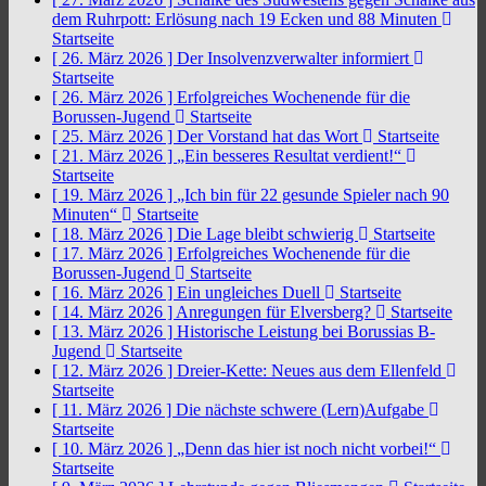
dem Ruhrpott: Erlösung nach 19 Ecken und 88 Minuten
Startseite
[ 26. März 2026 ]
Der Insolvenzverwalter informiert
Startseite
[ 26. März 2026 ]
Erfolgreiches Wochenende für die
Borussen-Jugend
Startseite
[ 25. März 2026 ]
Der Vorstand hat das Wort
Startseite
[ 21. März 2026 ]
„Ein besseres Resultat verdient!“
Startseite
[ 19. März 2026 ]
„Ich bin für 22 gesunde Spieler nach 90
Minuten“
Startseite
[ 18. März 2026 ]
Die Lage bleibt schwierig
Startseite
[ 17. März 2026 ]
Erfolgreiches Wochenende für die
Borussen-Jugend
Startseite
[ 16. März 2026 ]
Ein ungleiches Duell
Startseite
[ 14. März 2026 ]
Anregungen für Elversberg?
Startseite
[ 13. März 2026 ]
Historische Leistung bei Borussias B-
Jugend
Startseite
[ 12. März 2026 ]
Dreier-Kette: Neues aus dem Ellenfeld
Startseite
[ 11. März 2026 ]
Die nächste schwere (Lern)Aufgabe
Startseite
[ 10. März 2026 ]
„Denn das hier ist noch nicht vorbei!“
Startseite