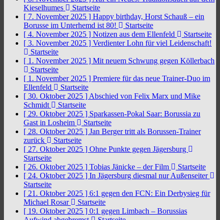
Kieselhumes
Startseite
[ 7. November 2025 ]
Happy birthday, Horst Schauß – ein
Borusse im Unterhemd ist 80!
Startseite
[ 4. November 2025 ]
Notizen aus dem Ellenfeld
Startseite
[ 3. November 2025 ]
Verdienter Lohn für viel Leidenschaft!
Startseite
[ 1. November 2025 ]
Mit neuem Schwung gegen Köllerbach
Startseite
[ 1. November 2025 ]
Premiere für das neue Trainer-Duo im
Ellenfeld
Startseite
[ 30. Oktober 2025 ]
Abschied von Felix Marx und Mike
Schmidt
Startseite
[ 29. Oktober 2025 ]
Sparkassen-Pokal Saar: Borussia zu
Gast in Losheim
Startseite
[ 28. Oktober 2025 ]
Jan Berger tritt als Borussen-Trainer
zurück
Startseite
[ 27. Oktober 2025 ]
Ohne Punkte gegen Jägersburg
Startseite
[ 26. Oktober 2025 ]
Tobias Jänicke – der Film
Startseite
[ 24. Oktober 2025 ]
In Jägersburg diesmal nur Außenseiter
Startseite
[ 21. Oktober 2025 ]
6:1 gegen den FCN: Ein Derbysieg für
Michael Rosar
Startseite
[ 19. Oktober 2025 ]
0:1 gegen Limbach – Borussias
Aufwind abgebremst
Startseite