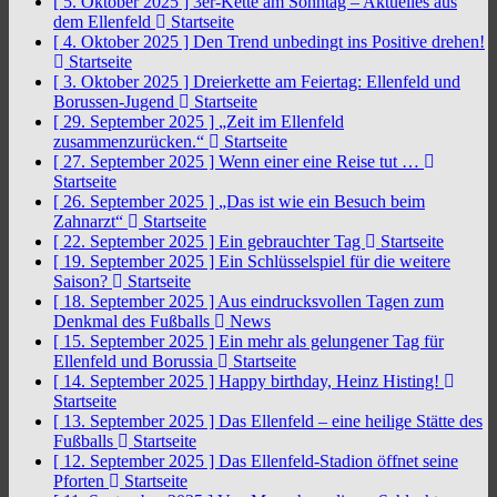
[ 5. Oktober 2025 ]
3er-Kette am Sonntag – Aktuelles aus
dem Ellenfeld
Startseite
[ 4. Oktober 2025 ]
Den Trend unbedingt ins Positive drehen!
Startseite
[ 3. Oktober 2025 ]
Dreierkette am Feiertag: Ellenfeld und
Borussen-Jugend
Startseite
[ 29. September 2025 ]
„Zeit im Ellenfeld
zusammenzurücken.“
Startseite
[ 27. September 2025 ]
Wenn einer eine Reise tut …
Startseite
[ 26. September 2025 ]
„Das ist wie ein Besuch beim
Zahnarzt“
Startseite
[ 22. September 2025 ]
Ein gebrauchter Tag
Startseite
[ 19. September 2025 ]
Ein Schlüsselspiel für die weitere
Saison?
Startseite
[ 18. September 2025 ]
Aus eindrucksvollen Tagen zum
Denkmal des Fußballs
News
[ 15. September 2025 ]
Ein mehr als gelungener Tag für
Ellenfeld und Borussia
Startseite
[ 14. September 2025 ]
Happy birthday, Heinz Histing!
Startseite
[ 13. September 2025 ]
Das Ellenfeld – eine heilige Stätte des
Fußballs
Startseite
[ 12. September 2025 ]
Das Ellenfeld-Stadion öffnet seine
Pforten
Startseite