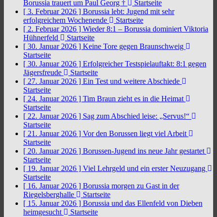
Borussia trauert um Paul Georg †
Startseite
[ 3. Februar 2026 ]
Borussia lebt: Jugend mit sehr
erfolgreichem Wochenende
Startseite
[ 2. Februar 2026 ]
Wieder 8:1 – Borussia dominiert Viktoria
Hühnerfeld
Startseite
[ 30. Januar 2026 ]
Keine Tore gegen Braunschweig
Startseite
[ 30. Januar 2026 ]
Erfolgreicher Testspielauftakt: 8:1 gegen
Jägersfreude
Startseite
[ 27. Januar 2026 ]
Ein Test und weitere Abschiede
Startseite
[ 24. Januar 2026 ]
Tim Braun zieht es in die Heimat
Startseite
[ 22. Januar 2026 ]
Sag zum Abschied leise: „Servus!“
Startseite
[ 21. Januar 2026 ]
Vor den Borussen liegt viel Arbeit
Startseite
[ 20. Januar 2026 ]
Borussen-Jugend ins neue Jahr gestartet
Startseite
[ 19. Januar 2026 ]
Viel Lehrgeld und ein erster Neuzugang
Startseite
[ 16. Januar 2026 ]
Borussia morgen zu Gast in der
Riegelsberghalle
Startseite
[ 15. Januar 2026 ]
Borussia und das Ellenfeld von Dieben
heimgesucht
Startseite