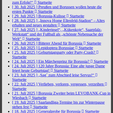
zum Erfolg!“
Startseite
[ 30. Juli 2025 ]
Preußen und Borussen wollen heute die
ersten Punkte
Startseite
[ 29. Juli 2025 ]
Borussia-Kulisse
Startseite
[ 28. Juli 2025 ]
„Innova Home Ellenfeld-Stadion“ – Altes
erhalten und neues gestalten
Startseite
[ 27. Juli 2025 ]
„Kinderinsel“, „Kükenkoje“, Saarpfalz-
Werkstatt“ und der Fußball als „schönste Nebensache der
Welt“
Startseite
[ 26. Juli 2025 ]
Bitterer Abend für Borussia
Startseite
[ 25. Juli 2025 ]
Lepidoptera Borussiae
Startseite
[ 25. Juli 2025 ]
Geburtstagsparty oder Party-Crash?
Startseite
[ 24. Juli 2025 ]
Ein Märchenprinz für Borussia?
Startseite
[ 24. Juli 2025 ]
120 Jahre Borussia: Eine alte junge Dame
feiert heute Geburtstag!
Startseite
[ 23. Juli 2025 ]
„Sag´ zum Abschied leise Servus!“
Startseite
[ 22. Juli 2025 ]
Verlieben, verloren, vergessen, verzeihen
Startseite
[ 21. Juli 2025 ]
Borussia Zweiter beim LEVOBANK-Cup in
Wiesbach
Startseite
[ 19. Juli 2025 ]
Saarlandliga-Termine bis zur Winterpause
stehen fest
Startseite
[ 18. Juli 2025 ]
Generalprobe für Borussia
Startseite