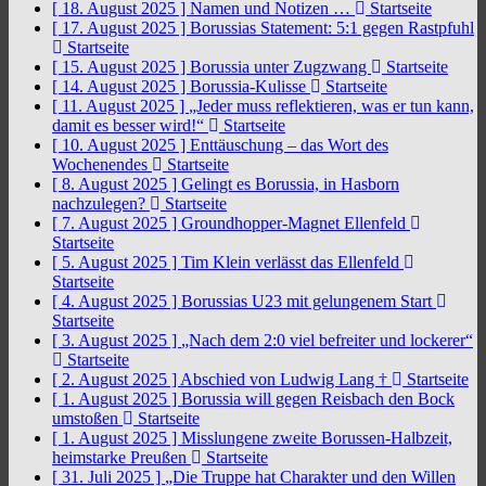
[ 18. August 2025 ]
Namen und Notizen …
Startseite
[ 17. August 2025 ]
Borussias Statement: 5:1 gegen Rastpfuhl
Startseite
[ 15. August 2025 ]
Borussia unter Zugzwang
Startseite
[ 14. August 2025 ]
Borussia-Kulisse
Startseite
[ 11. August 2025 ]
„Jeder muss reflektieren, was er tun kann,
damit es besser wird!“
Startseite
[ 10. August 2025 ]
Enttäuschung – das Wort des
Wochenendes
Startseite
[ 8. August 2025 ]
Gelingt es Borussia, in Hasborn
nachzulegen?
Startseite
[ 7. August 2025 ]
Groundhopper-Magnet Ellenfeld
Startseite
[ 5. August 2025 ]
Tim Klein verlässt das Ellenfeld
Startseite
[ 4. August 2025 ]
Borussias U23 mit gelungenem Start
Startseite
[ 3. August 2025 ]
„Nach dem 2:0 viel befreiter und lockerer“
Startseite
[ 2. August 2025 ]
Abschied von Ludwig Lang †
Startseite
[ 1. August 2025 ]
Borussia will gegen Reisbach den Bock
umstoßen
Startseite
[ 1. August 2025 ]
Misslungene zweite Borussen-Halbzeit,
heimstarke Preußen
Startseite
[ 31. Juli 2025 ]
„Die Truppe hat Charakter und den Willen