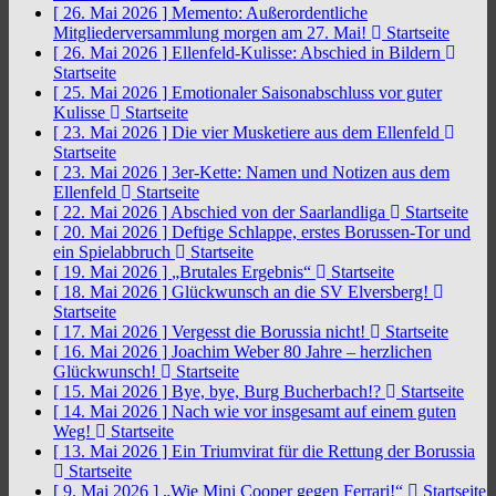
[ 26. Mai 2026 ]
Memento: Außerordentliche
Mitgliederversammlung morgen am 27. Mai!
Startseite
[ 26. Mai 2026 ]
Ellenfeld-Kulisse: Abschied in Bildern
Startseite
[ 25. Mai 2026 ]
Emotionaler Saisonabschluss vor guter
Kulisse
Startseite
[ 23. Mai 2026 ]
Die vier Musketiere aus dem Ellenfeld
Startseite
[ 23. Mai 2026 ]
3er-Kette: Namen und Notizen aus dem
Ellenfeld
Startseite
[ 22. Mai 2026 ]
Abschied von der Saarlandliga
Startseite
[ 20. Mai 2026 ]
Deftige Schlappe, erstes Borussen-Tor und
ein Spielabbruch
Startseite
[ 19. Mai 2026 ]
„Brutales Ergebnis“
Startseite
[ 18. Mai 2026 ]
Glückwunsch an die SV Elversberg!
Startseite
[ 17. Mai 2026 ]
Vergesst die Borussia nicht!
Startseite
[ 16. Mai 2026 ]
Joachim Weber 80 Jahre – herzlichen
Glückwunsch!
Startseite
[ 15. Mai 2026 ]
Bye, bye, Burg Bucherbach!?
Startseite
[ 14. Mai 2026 ]
Nach wie vor insgesamt auf einem guten
Weg!
Startseite
[ 13. Mai 2026 ]
Ein Triumvirat für die Rettung der Borussia
Startseite
[ 9. Mai 2026 ]
„Wie Mini Cooper gegen Ferrari!“
Startseite