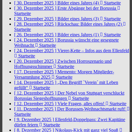
[ 30. Dezember 2025 ]
Bilder eines Jahres (4)
Startseite
[ 30. Dezember 2025 ]
Erste Abgänge bei der Borussia
Startseite
[ 29. Dezember 2025 ]
Bilder eines Jahres (3)
Startseite
[ 28. Dezember 2025 ]
Rückschau: Bilder eines Jahres (2)
Startseite
[ 26. Dezember 2025 ]
Bilder eines Jahres (1)
Startseite
[ 24. Dezember 2025 ]
Borussia wünscht eine gesegnete
Weihnacht
Startseite
[ 24. Dezember 2025 ]
Vierer-Kette – Infos aus dem Ellenfeld
Startseite
[ 20. Dezember 2025 ]
Zwischen Horroszenario und
Hoffnungsschimmer
Startseite
[ 17. Dezember 2025 ]
Memento: Morgen Mitglieder-
Versammlung 2025
Startseite
[ 14. Dezember 2025 ]
„Den Begriff `Verein´ mit Leben
gefüllt“
Startseite
[ 12. Dezember 2025 ]
Der Nebel von Stuttgart verschluckt
Borussias Siegeshoffnungen
Startseite
[ 12. Dezember 2025 ]
Viele Fragen, alles offen!
Startseite
[ 11. Dezember 2025 ]
Der Borussen-Weihnachtsmarkt ruft!
Startseite
[ 9. Dezember 2025 ]
Ellenfeld-Doppelpass: Zwei Kapitäne
dürfen feiern
Startseite
[ 8. Dezember 2025 ]
Nikolaus-Kick mit ganz viel Spaß