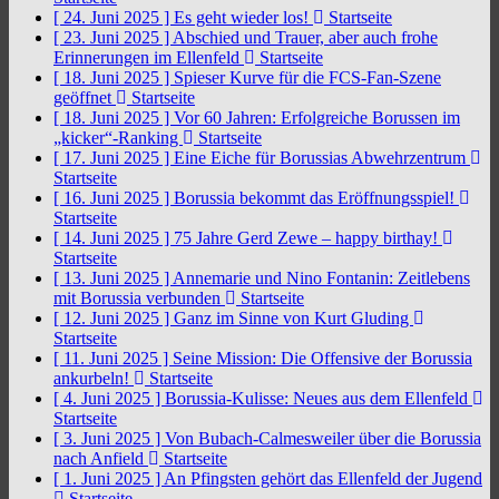
[ 24. Juni 2025 ]
Es geht wieder los!
Startseite
[ 23. Juni 2025 ]
Abschied und Trauer, aber auch frohe
Erinnerungen im Ellenfeld
Startseite
[ 18. Juni 2025 ]
Spieser Kurve für die FCS-Fan-Szene
geöffnet
Startseite
[ 18. Juni 2025 ]
Vor 60 Jahren: Erfolgreiche Borussen im
„kicker“-Ranking
Startseite
[ 17. Juni 2025 ]
Eine Eiche für Borussias Abwehrzentrum
Startseite
[ 16. Juni 2025 ]
Borussia bekommt das Eröffnungsspiel!
Startseite
[ 14. Juni 2025 ]
75 Jahre Gerd Zewe – happy birthay!
Startseite
[ 13. Juni 2025 ]
Annemarie und Nino Fontanin: Zeitlebens
mit Borussia verbunden
Startseite
[ 12. Juni 2025 ]
Ganz im Sinne von Kurt Gluding
Startseite
[ 11. Juni 2025 ]
Seine Mission: Die Offensive der Borussia
ankurbeln!
Startseite
[ 4. Juni 2025 ]
Borussia-Kulisse: Neues aus dem Ellenfeld
Startseite
[ 3. Juni 2025 ]
Von Bubach-Calmesweiler über die Borussia
nach Anfield
Startseite
[ 1. Juni 2025 ]
An Pfingsten gehört das Ellenfeld der Jugend
Startseite