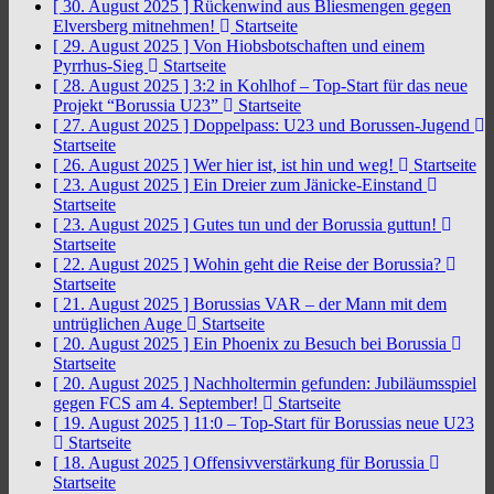
[ 30. August 2025 ]
Rückenwind aus Bliesmengen gegen
Elversberg mitnehmen!
Startseite
[ 29. August 2025 ]
Von Hiobsbotschaften und einem
Pyrrhus-Sieg
Startseite
[ 28. August 2025 ]
3:2 in Kohlhof – Top-Start für das neue
Projekt “Borussia U23”
Startseite
[ 27. August 2025 ]
Doppelpass: U23 und Borussen-Jugend
Startseite
[ 26. August 2025 ]
Wer hier ist, ist hin und weg!
Startseite
[ 23. August 2025 ]
Ein Dreier zum Jänicke-Einstand
Startseite
[ 23. August 2025 ]
Gutes tun und der Borussia guttun!
Startseite
[ 22. August 2025 ]
Wohin geht die Reise der Borussia?
Startseite
[ 21. August 2025 ]
Borussias VAR – der Mann mit dem
untrüglichen Auge
Startseite
[ 20. August 2025 ]
Ein Phoenix zu Besuch bei Borussia
Startseite
[ 20. August 2025 ]
Nachholtermin gefunden: Jubiläumsspiel
gegen FCS am 4. September!
Startseite
[ 19. August 2025 ]
11:0 – Top-Start für Borussias neue U23
Startseite
[ 18. August 2025 ]
Offensivverstärkung für Borussia
Startseite