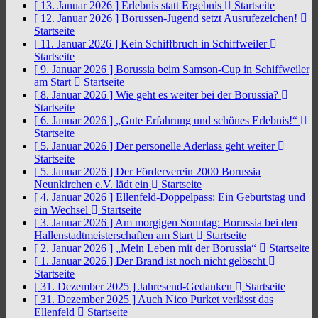
[ 13. Januar 2026 ]
Erlebnis statt Ergebnis
Startseite
[ 12. Januar 2026 ]
Borussen-Jugend setzt Ausrufezeichen!
Startseite
[ 11. Januar 2026 ]
Kein Schiffbruch in Schiffweiler
Startseite
[ 9. Januar 2026 ]
Borussia beim Samson-Cup in Schiffweiler
am Start
Startseite
[ 8. Januar 2026 ]
Wie geht es weiter bei der Borussia?
Startseite
[ 6. Januar 2026 ]
„Gute Erfahrung und schönes Erlebnis!“
Startseite
[ 5. Januar 2026 ]
Der personelle Aderlass geht weiter
Startseite
[ 5. Januar 2026 ]
Der Förderverein 2000 Borussia
Neunkirchen e.V. lädt ein
Startseite
[ 4. Januar 2026 ]
Ellenfeld-Doppelpass: Ein Geburtstag und
ein Wechsel
Startseite
[ 3. Januar 2026 ]
Am morgigen Sonntag: Borussia bei den
Hallenstadtmeisterschaften am Start
Startseite
[ 2. Januar 2026 ]
„Mein Leben mit der Borussia“
Startseite
[ 1. Januar 2026 ]
Der Brand ist noch nicht gelöscht
Startseite
[ 31. Dezember 2025 ]
Jahresend-Gedanken
Startseite
[ 31. Dezember 2025 ]
Auch Nico Purket verlässt das
Ellenfeld
Startseite