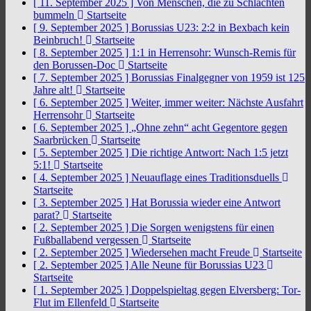
[ 11. September 2025 ]
Von Menschen, die zu Schlachten
bummeln
Startseite
[ 9. September 2025 ]
Borussias U23: 2:2 in Bexbach kein
Beinbruch!
Startseite
[ 8. September 2025 ]
1:1 in Herrensohr: Wunsch-Remis für
den Borussen-Doc
Startseite
[ 7. September 2025 ]
Borussias Finalgegner von 1959 ist 125
Jahre alt!
Startseite
[ 6. September 2025 ]
Weiter, immer weiter: Nächste Ausfahrt
Herrensohr
Startseite
[ 6. September 2025 ]
„Ohne zehn“ acht Gegentore gegen
Saarbrücken
Startseite
[ 5. September 2025 ]
Die richtige Antwort: Nach 1:5 jetzt
5:1!
Startseite
[ 4. September 2025 ]
Neuauflage eines Traditionsduells
Startseite
[ 3. September 2025 ]
Hat Borussia wieder eine Antwort
parat?
Startseite
[ 2. September 2025 ]
Die Sorgen wenigstens für einen
Fußballabend vergessen
Startseite
[ 2. September 2025 ]
Wiedersehen macht Freude
Startseite
[ 2. September 2025 ]
Alle Neune für Borussias U23
Startseite
[ 1. September 2025 ]
Doppelspieltag gegen Elversberg: Tor-
Flut im Ellenfeld
Startseite