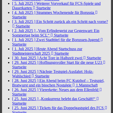
[ 5. Juli 2025 ]
Weiterer Vorverkauf für FCS-Spiele und
Dauerkarten
Startseite
[ 4. Juli 2025 ]
Strammes Wochenende für Borussia
Startseite
[ 3. Juli 2025 ]
Ein Schritt zurück als ein Schritt nach vorne?
Startseite
[ 2. Juli 2025 ]
„Vom Erfindergeist zur Gegenwart: Ein
Sommertag beim SCL“
Startseite
[ 1. Juli 2025 ]
Zwei Stadttitel für die Borussen-Jugend
Startseite
[ 1. Juli 2025 ]
Heute Abend Startschuss zur
Stadtmeisterschaft 2025
Startseite
[ 30. Juni 2025 ]
Acht Tore in Halbzeit zwei
Startseite
[ 29. Juni 2025 ]
Hoffnungsvoller Start für die neue U23
Startseite
[ 29. Juni 2025 ]
Nächste Testspiel-Ausfahrt: Holz-
Wahlschied
Startseite
[ 28. Juni 2025 ]
Ein Abend beim FC Kutzhof – Testspiel,
Bratwurst und ein bisschen Nostalgie
1.Mannschaft
[ 26. Juni 2025 ]
Viererkette: Neues aus dem Ellenfeld
Startseite
[ 25. Juni 2025 ]
„Konkurrenz belebt das Geschäft!“
Startseite
[ 25. Juni 2025 ]
Tickets für das Doppelgastspiel des FCS
Startseite