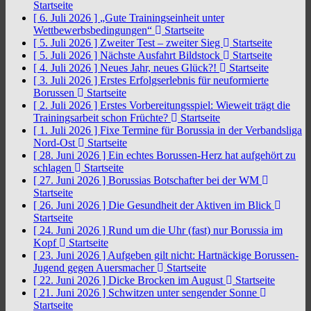
Startseite
[ 6. Juli 2026 ]
„Gute Trainingseinheit unter
Wettbewerbsbedingungen“
Startseite
[ 5. Juli 2026 ]
Zweiter Test – zweiter Sieg
Startseite
[ 5. Juli 2026 ]
Nächste Ausfahrt Bildstock
Startseite
[ 4. Juli 2026 ]
Neues Jahr, neues Glück?!
Startseite
[ 3. Juli 2026 ]
Erstes Erfolgserlebnis für neuformierte
Borussen
Startseite
[ 2. Juli 2026 ]
Erstes Vorbereitungsspiel: Wieweit trägt die
Trainingsarbeit schon Früchte?
Startseite
[ 1. Juli 2026 ]
Fixe Termine für Borussia in der Verbandsliga
Nord-Ost
Startseite
[ 28. Juni 2026 ]
Ein echtes Borussen-Herz hat aufgehört zu
schlagen
Startseite
[ 27. Juni 2026 ]
Borussias Botschafter bei der WM
Startseite
[ 26. Juni 2026 ]
Die Gesundheit der Aktiven im Blick
Startseite
[ 24. Juni 2026 ]
Rund um die Uhr (fast) nur Borussia im
Kopf
Startseite
[ 23. Juni 2026 ]
Aufgeben gilt nicht: Hartnäckige Borussen-
Jugend gegen Auersmacher
Startseite
[ 22. Juni 2026 ]
Dicke Brocken im August
Startseite
[ 21. Juni 2026 ]
Schwitzen unter sengender Sonne
Startseite