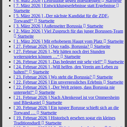
[ 9. März 2026 ]
Lehrstunde gegen Bliesmengen
Startseite
[ 7. März 2026 ]
Entwicklungserlebnisse statt Ergebnisse
Startseite
[ 5. März 2026 ]
„Der nächste Kandidat für die ZDF-
Torwand!“
Startseite
[ 3. März 2026 ]
Außenseiter Borussia
Startseite
[ 2. März 2026 ]
Viel Zuspruch für das junge Borussen-Team
Startseite
[ 1. März 2026 ]
Mit erhobenem Haupt vom Platz
Startseite
[ 27. Februar 2026 ]
Quo vadis, Borussia?
Startseite
[ 27. Februar 2026 ]
„Wir hätten noch drei Stunden
weiterspielen können …“
Startseite
[ 26. Februar 2026 ]
„Das bedeutet mir sehr viel!“
Startseite
[ 24. Februar 2026 ]
„Will helfen, den Verein am Leben zu
halten!“
Startseite
[ 23. Februar 2026 ]
Wo steht die Borussia?
Startseite
[ 22. Februar 2026 ]
Ein unvergessliches Erlebnis
Startseite
[ 22. Februar 2026 ]
„Der Welt zeigen, dass Borussia nie
untergeht!“
Startseite
[ 21. Februar 2026 ]
Nach Altenkessel ist vor Ommersheim
und Blieskastel
Startseite
[ 20. Februar 2026 ]
Ein junger Borusse schießt sich an die
Torwand …
Startseite
[ 19. Februar 2026 ]
Historisch gesehen sogar ein kleines
Traditionsduell
Startseite