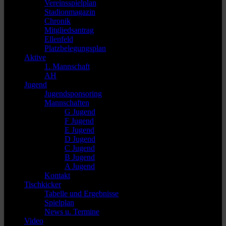
Vereinsspielplan
Stadionmagazin
Chronik
Mitgliedsantrag
Ellenfeld
Platzbelegungsplan
Aktive
1. Mannschaft
AH
Jugend
Jugendsponsoring
Mannschaften
G Jugend
F Jugend
E Jugend
D Jugend
C Jugend
B Jugend
A Jugend
Kontakt
Tischkicker
Tabelle und Ergebnisse
Spielplan
News u. Termine
Video