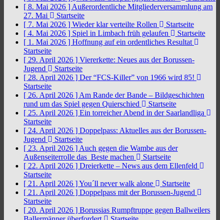
[ 8. Mai 2026 ]
Außerordentliche Mitgliederversammlung am
27. Mai
Startseite
[ 7. Mai 2026 ]
Wieder klar verteilte Rollen
Startseite
[ 4. Mai 2026 ]
Spiel in Limbach früh gelaufen
Startseite
[ 1. Mai 2026 ]
Hoffnung auf ein ordentliches Resultat
Startseite
[ 29. April 2026 ]
Viererkette: Neues aus der Borussen-
Jugend
Startseite
[ 28. April 2026 ]
Der “FCS-Killer” von 1966 wird 85!
Startseite
[ 26. April 2026 ]
Am Rande der Bande – Bildgeschichten
rund um das Spiel gegen Quierschied
Startseite
[ 25. April 2026 ]
Ein torreicher Abend in der Saarlandliga
Startseite
[ 24. April 2026 ]
Doppelpass: Aktuelles aus der Borussen-
Jugend
Startseite
[ 23. April 2026 ]
Auch gegen die Wambe aus der
Außenseiterrolle das Beste machen
Startseite
[ 22. April 2026 ]
Dreierkette – News aus dem Ellenfeld
Startseite
[ 21. April 2026 ]
You´ll never walk alone
Startseite
[ 21. April 2026 ]
Doppelpass mit der Borussen-Jugend
Startseite
[ 20. April 2026 ]
Borussias Rumpftruppe gegen Ballweilers
Ballermänner überfordert
Startseite