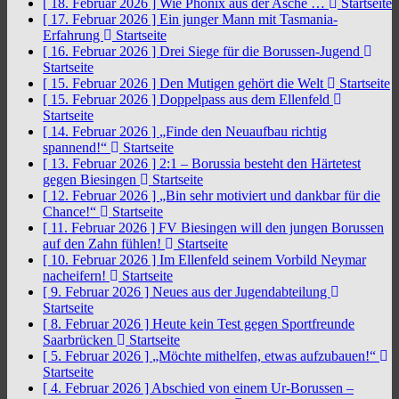
[ 18. Februar 2026 ]
Wie Phönix aus der Asche …
Startseite
[ 17. Februar 2026 ]
Ein junger Mann mit Tasmania-
Erfahrung
Startseite
[ 16. Februar 2026 ]
Drei Siege für die Borussen-Jugend
Startseite
[ 15. Februar 2026 ]
Den Mutigen gehört die Welt
Startseite
[ 15. Februar 2026 ]
Doppelpass aus dem Ellenfeld
Startseite
[ 14. Februar 2026 ]
„Finde den Neuaufbau richtig
spannend!“
Startseite
[ 13. Februar 2026 ]
2:1 – Borussia besteht den Härtetest
gegen Biesingen
Startseite
[ 12. Februar 2026 ]
„Bin sehr motiviert und dankbar für die
Chance!“
Startseite
[ 11. Februar 2026 ]
FV Biesingen will den jungen Borussen
auf den Zahn fühlen!
Startseite
[ 10. Februar 2026 ]
Im Ellenfeld seinem Vorbild Neymar
nacheifern!
Startseite
[ 9. Februar 2026 ]
Neues aus der Jugendabteilung
Startseite
[ 8. Februar 2026 ]
Heute kein Test gegen Sportfreunde
Saarbrücken
Startseite
[ 5. Februar 2026 ]
„Möchte mithelfen, etwas aufzubauen!“
Startseite
[ 4. Februar 2026 ]
Abschied von einem Ur-Borussen –