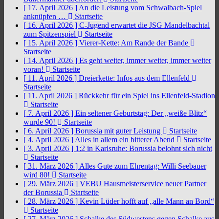
[ 17. April 2026 ]
An die Leistung vom Schwalbach-Spiel
anknüpfen …
Startseite
[ 16. April 2026 ]
C-Jugend erwartet die JSG Mandelbachtal
zum Spitzenspiel
Startseite
[ 15. April 2026 ]
Vierer-Kette: Am Rande der Bande
Startseite
[ 14. April 2026 ]
Es geht weiter, immer weiter, immer weiter
voran!
Startseite
[ 11. April 2026 ]
Dreierkette: Infos aus dem Ellenfeld
Startseite
[ 11. April 2026 ]
Rückkehr für ein Spiel ins Ellenfeld-Stadion
Startseite
[ 7. April 2026 ]
Ein seltener Geburtstag: Der „weiße Blitz“
wurde 90!
Startseite
[ 6. April 2026 ]
Borussia mit guter Leistung
Startseite
[ 4. April 2026 ]
Alles in allem ein bitterer Abend
Startseite
[ 3. April 2026 ]
1:2 in Karlsruhe: Borussia belohnt sich nicht
Startseite
[ 31. März 2026 ]
Alles Gute zum Ehrentag: Willi Seebauer
wird 80!
Startseite
[ 29. März 2026 ]
VEBU Hausmeisterservice neuer Partner
der Borussia
Startseite
[ 28. März 2026 ]
Kevin Lüder hofft auf „alle Mann an Bord“
Startseite
[ 27. März 2026 ]
Schalke des Südwestens gegen Schalke aus