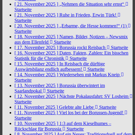
[ 21. November 2025 ]
„Nehmen die Situation sehr ernst“
Startseite
[ 21. November 2025 ]
Ruhe in Frieden, Erwin Türk!
Startseite
[ 20. November 2025 ]
„Erbarme, die Hesse kommen!“ (1)
Startseite
[ 18. November 2025 ]
Namen, Bilder, Notizen – Newsmix
aus dem Ellenfeld
Startseite
[ 17. November 2025 ]
Borussia rockt Reisbach
Startseite
[ 16. November 2025 ]
Daten, Fakten, Zahlen: Ein bisschen
Statistik für die Chronistik
Startseite
[ 15. November 2025 ]
In Reisbach die dürftige
Auswärtsbilanz endlich aufbessern!
Startseite
[ 14. November 2025 ]
Wiedersehen mit Markus Kneip
Startseite
[ 13. November 2025 ]
Borussia überwintert im
Saarlandpokal
Startseite
[ 12. November 2025 ]
Nächste Pokalausfahrt: SV Losheim
Startseite
[ 11. November 2025 ]
Gelebte alte Liebe
Startseite
[ 11. November 2025 ]
Viel los bei der Borussen-Jugend!
Startseite
[ 10. November 2025 ]
1:3 auf dem Kieselhumes –
Rückschlag für Borussia
Startseite
[ 8. November 2025 ]
Auf ein Neues: Traditionsduell auf dem