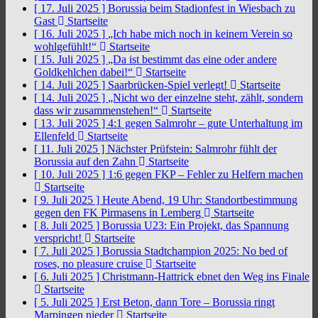
[ 17. Juli 2025 ]
Borussia beim Stadionfest in Wiesbach zu
Gast
Startseite
[ 16. Juli 2025 ]
„Ich habe mich noch in keinem Verein so
wohlgefühlt!“
Startseite
[ 15. Juli 2025 ]
„Da ist bestimmt das eine oder andere
Goldkehlchen dabei!“
Startseite
[ 14. Juli 2025 ]
Saarbrücken-Spiel verlegt!
Startseite
[ 14. Juli 2025 ]
„Nicht wo der einzelne steht, zählt, sondern
dass wir zusammenstehen!“
Startseite
[ 13. Juli 2025 ]
4:1 gegen Salmrohr – gute Unterhaltung im
Ellenfeld
Startseite
[ 11. Juli 2025 ]
Nächster Prüfstein: Salmrohr fühlt der
Borussia auf den Zahn
Startseite
[ 10. Juli 2025 ]
1:6 gegen FKP – Fehler zu Helfern machen
Startseite
[ 9. Juli 2025 ]
Heute Abend, 19 Uhr: Standortbestimmung
gegen den FK Pirmasens in Lemberg
Startseite
[ 8. Juli 2025 ]
Borussia U23: Ein Projekt, das Spannung
verspricht!
Startseite
[ 7. Juli 2025 ]
Borussia Stadtchampion 2025: No bed of
roses, no pleasure cruise
Startseite
[ 6. Juli 2025 ]
Christmann-Hattrick ebnet den Weg ins Finale
Startseite
[ 5. Juli 2025 ]
Erst Beton, dann Tore – Borussia ringt
Marpingen nieder
Startseite