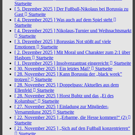
Startseite
[ 5. Dezember 2025 ]
Der Fußball-Nikolaus bei Borussia zu
Gast
Startseite
[ 4. Dezember 2025 ]
Was auch auf dem Spiel steht
Startseite
[ 4. Dezember 2025 ]
Nikolaus-Turnier und Weihnachtsmarkt
Startseite
[ 3. Dezember 2025 ]
Borussias Not stößt auf viele
Emotionen
Startseite
[ 2. Dezember 2025 ]
Mit Moral und Charakter zum 2:1 über
Hasborn
Startseite
[ 1. Dezember 2025 ]
Insolvenzantrag eingereicht
Startseite
[ 30. November 2025 ]
Ein letztes Mal?
Startseite
[ 28. November 2025 ]
Kann Borussia der „black week”
trotzen?
Startseite
[ 28. November 2025 ]
Doppelpass: Aktuelles aus dem
Ellenfeld
Startseite
[ 28. November 2025 ]
Horst Buhtz und das „Ei des
Kolumbus“
Startseite
[ 27. November 2025 ]
Einladung zur Mitglieder-
Versammlung 2025
Startseite
[ 22. November 2025 ]
„Erbarme, die Hesse kommen!“ (2)
Startseite
[ 21. November 2025 ]
„Sich auf den Fußball konzentrieren“
Startseite