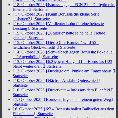
[ 18. Oktober 2025 ]
Borussia gegen FCN 21 – Derbytime im
Ellenfeld
Startseite
[ 17. Oktober 2025 ]
Kann Borussia die kleine Serie
ausbauen?
Startseite
[ 16. Oktober 2025 ]
Verdienter Lohn für eine beherzte
Leistung
Startseite
[ 15. Oktober 2025 ]
„Chrissie“ hätte seine helle Freude
gehabt
Startseite
[ 15. Oktober 2025 ]
Der „Ober-Borusse“ wird 55 –
herzlichen Glückwunsch!
Startseite
[ 14. Oktober 2025 ]
Schwalbach gegen Borussia: Pokalduell
auf Augenhöhe
Startseite
[ 13. Oktober 2025 ]
6:2 gegen Hangard II – Borussias U23
bleibt weiter dran
Startseite
[ 12. Oktober 2025 ]
Dreckige drei Punkte am Franzenhaus
Startseite
[ 10. Oktober 2025 ]
Nächste Ausfahrt Quierschied
Startseite
[ 10. Oktober 2025 ]
Dreierkette – Infos aus dem Ellenfeld
Startseite
[ 7. Oktober 2025 ]
Borussen-Jugend auf einem guten Weg
Startseite
[ 6. Oktober 2025 ]
6:2 – Borussia ballert Ballweiler aus dem
Ellenfeld …
Startseite