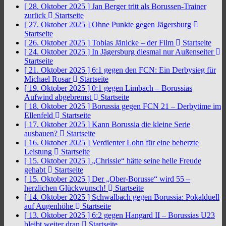
[ 28. Oktober 2025 ]
Jan Berger tritt als Borussen-Trainer
zurück
Startseite
[ 27. Oktober 2025 ]
Ohne Punkte gegen Jägersburg
Startseite
[ 26. Oktober 2025 ]
Tobias Jänicke – der Film
Startseite
[ 24. Oktober 2025 ]
In Jägersburg diesmal nur Außenseiter
Startseite
[ 21. Oktober 2025 ]
6:1 gegen den FCN: Ein Derbysieg für
Michael Rosar
Startseite
[ 19. Oktober 2025 ]
0:1 gegen Limbach – Borussias
Aufwind abgebremst
Startseite
[ 18. Oktober 2025 ]
Borussia gegen FCN 21 – Derbytime im
Ellenfeld
Startseite
[ 17. Oktober 2025 ]
Kann Borussia die kleine Serie
ausbauen?
Startseite
[ 16. Oktober 2025 ]
Verdienter Lohn für eine beherzte
Leistung
Startseite
[ 15. Oktober 2025 ]
„Chrissie“ hätte seine helle Freude
gehabt
Startseite
[ 15. Oktober 2025 ]
Der „Ober-Borusse“ wird 55 –
herzlichen Glückwunsch!
Startseite
[ 14. Oktober 2025 ]
Schwalbach gegen Borussia: Pokalduell
auf Augenhöhe
Startseite
[ 13. Oktober 2025 ]
6:2 gegen Hangard II – Borussias U23
bleibt weiter dran
Startseite