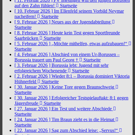
[ 11. Februar 2026 ]
FV Biesingen will den jungen Borussen
auf den Zahn fühlen!
Startseite
[ 10. Februar 2026 ]
Im Ellenfeld seinem Vorbild Neymar
nacheifern!
Startseite
[ 9. Februar 2026 ]
Neues aus der Jugendabteilung
Startseite
[ 8. Februar 2026 ]
Heute kein Test gegen Sportfreunde
Saarbrücken
Startseite
[ 5. Februar 2026 ]
„Möchte mithelfen, etwas aufzubauen!“
Startseite
[ 4. Februar 2026 ]
Abschied von einem Ur-Borussen –
Borussia trauert um Paul Georg †
Startseite
[ 3. Februar 2026 ]
Borussia lebt: Jugend mit sehr
erfolgreichem Wochenende
Startseite
[ 2. Februar 2026 ]
Wieder 8:1 – Borussia dominiert Viktoria
Hühnerfeld
Startseite
[ 30. Januar 2026 ]
Keine Tore gegen Braunschweig
Startseite
[ 30. Januar 2026 ]
Erfolgreicher Testspielauftakt: 8:1 gegen
Jägersfreude
Startseite
[ 27. Januar 2026 ]
Ein Test und weitere Abschiede
Startseite
[ 24. Januar 2026 ]
Tim Braun zieht es in die Heimat
Startseite
[ 22. Januar 2026 ]
Sag zum Abschied leise: „Servus!“