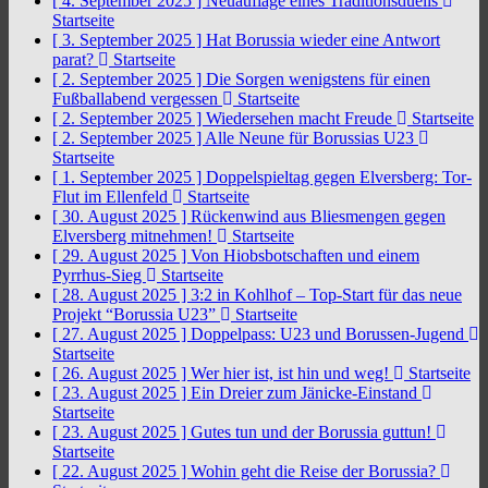
[ 4. September 2025 ]
Neuauflage eines Traditionsduells
Startseite
[ 3. September 2025 ]
Hat Borussia wieder eine Antwort
parat?
Startseite
[ 2. September 2025 ]
Die Sorgen wenigstens für einen
Fußballabend vergessen
Startseite
[ 2. September 2025 ]
Wiedersehen macht Freude
Startseite
[ 2. September 2025 ]
Alle Neune für Borussias U23
Startseite
[ 1. September 2025 ]
Doppelspieltag gegen Elversberg: Tor-
Flut im Ellenfeld
Startseite
[ 30. August 2025 ]
Rückenwind aus Bliesmengen gegen
Elversberg mitnehmen!
Startseite
[ 29. August 2025 ]
Von Hiobsbotschaften und einem
Pyrrhus-Sieg
Startseite
[ 28. August 2025 ]
3:2 in Kohlhof – Top-Start für das neue
Projekt “Borussia U23”
Startseite
[ 27. August 2025 ]
Doppelpass: U23 und Borussen-Jugend
Startseite
[ 26. August 2025 ]
Wer hier ist, ist hin und weg!
Startseite
[ 23. August 2025 ]
Ein Dreier zum Jänicke-Einstand
Startseite
[ 23. August 2025 ]
Gutes tun und der Borussia guttun!
Startseite
[ 22. August 2025 ]
Wohin geht die Reise der Borussia?