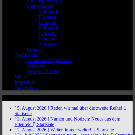
Jugendsponsoring
Mannschaften
G Jugend
F Jugend
E Jugend
D Jugend
C Jugend
B Jugend
A Jugend
Kontakt
Tischkicker
Tabelle und Ergebnisse
Spielplan
News u. Termine
Video
Impressum
Datenschutz
News Ticker
[ 5. August 2026 ]
Reden wir mal über die zweite Reihe!
Startseite
[ 3. August 2026 ]
Namen und Notizen: Neues aus dem
Ellenfeld
Startseite
[ 2. August 2026 ]
Weiter, immer weiter!
Startseite