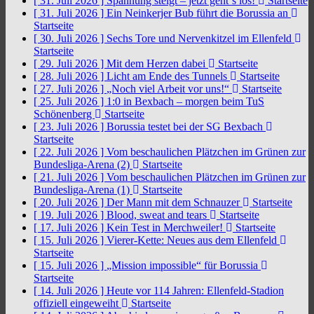
[ 31. Juli 2026 ]
Spannung steigt – jetzt geht´s los!
Startseite
[ 31. Juli 2026 ]
Ein Neinkerjer Bub führt die Borussia an
Startseite
[ 30. Juli 2026 ]
Sechs Tore und Nervenkitzel im Ellenfeld
Startseite
[ 29. Juli 2026 ]
Mit dem Herzen dabei
Startseite
[ 28. Juli 2026 ]
Licht am Ende des Tunnels
Startseite
[ 27. Juli 2026 ]
„Noch viel Arbeit vor uns!“
Startseite
[ 25. Juli 2026 ]
1:0 in Bexbach – morgen beim TuS
Schönenberg
Startseite
[ 23. Juli 2026 ]
Borussia testet bei der SG Bexbach
Startseite
[ 22. Juli 2026 ]
Vom beschaulichen Plätzchen im Grünen zur
Bundesliga-Arena (2)
Startseite
[ 21. Juli 2026 ]
Vom beschaulichen Plätzchen im Grünen zur
Bundesliga-Arena (1)
Startseite
[ 20. Juli 2026 ]
Der Mann mit dem Schnauzer
Startseite
[ 19. Juli 2026 ]
Blood, sweat and tears
Startseite
[ 17. Juli 2026 ]
Kein Test in Merchweiler!
Startseite
[ 15. Juli 2026 ]
Vierer-Kette: Neues aus dem Ellenfeld
Startseite
[ 15. Juli 2026 ]
„Mission impossible“ für Borussia
Startseite
[ 14. Juli 2026 ]
Heute vor 114 Jahren: Ellenfeld-Stadion
offiziell eingeweiht
Startseite