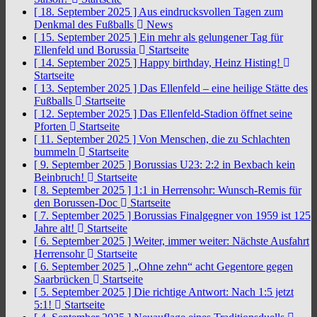
[ 18. September 2025 ]
Aus eindrucksvollen Tagen zum
Denkmal des Fußballs
News
[ 15. September 2025 ]
Ein mehr als gelungener Tag für
Ellenfeld und Borussia
Startseite
[ 14. September 2025 ]
Happy birthday, Heinz Histing!
Startseite
[ 13. September 2025 ]
Das Ellenfeld – eine heilige Stätte des
Fußballs
Startseite
[ 12. September 2025 ]
Das Ellenfeld-Stadion öffnet seine
Pforten
Startseite
[ 11. September 2025 ]
Von Menschen, die zu Schlachten
bummeln
Startseite
[ 9. September 2025 ]
Borussias U23: 2:2 in Bexbach kein
Beinbruch!
Startseite
[ 8. September 2025 ]
1:1 in Herrensohr: Wunsch-Remis für
den Borussen-Doc
Startseite
[ 7. September 2025 ]
Borussias Finalgegner von 1959 ist 125
Jahre alt!
Startseite
[ 6. September 2025 ]
Weiter, immer weiter: Nächste Ausfahrt
Herrensohr
Startseite
[ 6. September 2025 ]
„Ohne zehn“ acht Gegentore gegen
Saarbrücken
Startseite
[ 5. September 2025 ]
Die richtige Antwort: Nach 1:5 jetzt
5:1!
Startseite