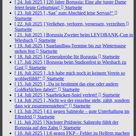
[ 24. Juli 2025 ]
120 Jahre Borussia: Eine alte junge Dame
feiert heute Geburtstag!
Startseite
[ 23. Juli 2025 ]
„Sag´ zum Abschied leise Servus!“
Startseite
[ 22. Juli 2025 ]
Verlieben, verloren, vergessen, verzeihen
Startseite
[ 21. Juli 2025 ]
Borussia Zweiter beim LEVOBANK-Cup in
Wiesbach
Startseite
[ 19. Juli 2025 ]
Saarlandliga-Termine bis zur Winterpause
stehen fest
Startseite
[ 18. Juli 2025 ]
Generalprobe für Borussia
Startseite
[ 17. Juli 2025 ]
Borussia beim Stadionfest in Wiesbach zu
Gast
Startseite
[ 16. Juli 2025 ]
„Ich habe mich noch in keinem Verein so
wohlgefühlt!“
Startseite
[ 15. Juli 2025 ]
„Da ist bestimmt das eine oder andere
Goldkehlchen dabei!“
Startseite
[ 14. Juli 2025 ]
Saarbrücken-Spiel verlegt!
Startseite
[ 14. Juli 2025 ]
„Nicht wo der einzelne steht, zählt, sondern
dass wir zusammenstehen!“
Startseite
[ 13. Juli 2025 ]
4:1 gegen Salmrohr – gute Unterhaltung im
Ellenfeld
Startseite
[ 11. Juli 2025 ]
Nächster Prüfstein: Salmrohr fühlt der
Borussia auf den Zahn
Startseite
[ 10. Juli 2025 ]
1:6 gegen FKP – Fehler zu Helfern machen