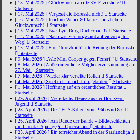
[ 18. Mai 2026 ]
Glückwunsch an die SV Elversberg!
Startseite
[ 17. Mai 2026 ]
Vergesst die Borussia nicht!
Startseite
[ 16. Mai 2026 ]
Joachim Weber 80 Jahre – herzlichen
Glückwunsch!
Startseite
[ 15. Mai 2026 ]
Bye, bye, Burg Bucherbach!?
Startseite
[ 14. Mai 2026 ]
Nach wie vor insgesamt auf einem guten
Weg!
Startseite
[ 13. Mai 2026 ]
Ein Triumvirat für die Rettung der Borussia
Startseite
[ 9. Mai 2026 ]
„Wie Mini Cooper gegen Ferrari!“
Startseite
[ 8. Mai 2026 ]
Außerordentliche Mitgliederversammlung am
27. Mai
Startseite
[ 7. Mai 2026 ]
Wieder klar verteilte Rollen
Startseite
[ 4. Mai 2026 ]
Spiel in Limbach früh gelaufen
Startseite
[ 1. Mai 2026 ]
Hoffnung auf ein ordentliches Resultat
Startseite
[ 29. April 2026 ]
Viererkette: Neues aus der Borussen-
Jugend
Startseite
[ 28. April 2026 ]
Der “FCS-Killer” von 1966 wird 85!
Startseite
[ 26. April 2026 ]
Am Rande der Bande – Bildgeschichten
rund um das Spiel gegen Quierschied
Startseite
[ 25. April 2026 ]
Ein torreicher Abend in der Saarlandliga
Startseite