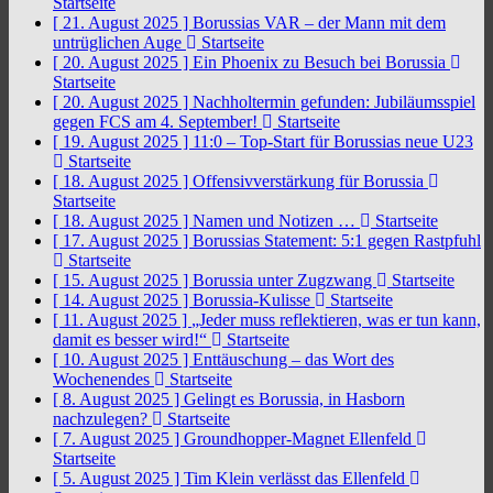
Startseite
[ 21. August 2025 ]
Borussias VAR – der Mann mit dem
untrüglichen Auge
Startseite
[ 20. August 2025 ]
Ein Phoenix zu Besuch bei Borussia
Startseite
[ 20. August 2025 ]
Nachholtermin gefunden: Jubiläumsspiel
gegen FCS am 4. September!
Startseite
[ 19. August 2025 ]
11:0 – Top-Start für Borussias neue U23
Startseite
[ 18. August 2025 ]
Offensivverstärkung für Borussia
Startseite
[ 18. August 2025 ]
Namen und Notizen …
Startseite
[ 17. August 2025 ]
Borussias Statement: 5:1 gegen Rastpfuhl
Startseite
[ 15. August 2025 ]
Borussia unter Zugzwang
Startseite
[ 14. August 2025 ]
Borussia-Kulisse
Startseite
[ 11. August 2025 ]
„Jeder muss reflektieren, was er tun kann,
damit es besser wird!“
Startseite
[ 10. August 2025 ]
Enttäuschung – das Wort des
Wochenendes
Startseite
[ 8. August 2025 ]
Gelingt es Borussia, in Hasborn
nachzulegen?
Startseite
[ 7. August 2025 ]
Groundhopper-Magnet Ellenfeld
Startseite
[ 5. August 2025 ]
Tim Klein verlässt das Ellenfeld