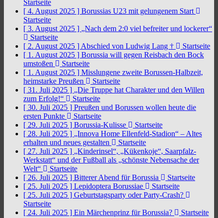
Startseite
[ 4. August 2025 ]
Borussias U23 mit gelungenem Start
Startseite
[ 3. August 2025 ]
„Nach dem 2:0 viel befreiter und lockerer“
Startseite
[ 2. August 2025 ]
Abschied von Ludwig Lang †
Startseite
[ 1. August 2025 ]
Borussia will gegen Reisbach den Bock
umstoßen
Startseite
[ 1. August 2025 ]
Misslungene zweite Borussen-Halbzeit,
heimstarke Preußen
Startseite
[ 31. Juli 2025 ]
„Die Truppe hat Charakter und den Willen
zum Erfolg!“
Startseite
[ 30. Juli 2025 ]
Preußen und Borussen wollen heute die
ersten Punkte
Startseite
[ 29. Juli 2025 ]
Borussia-Kulisse
Startseite
[ 28. Juli 2025 ]
„Innova Home Ellenfeld-Stadion“ – Altes
erhalten und neues gestalten
Startseite
[ 27. Juli 2025 ]
„Kinderinsel“, „Kükenkoje“, Saarpfalz-
Werkstatt“ und der Fußball als „schönste Nebensache der
Welt“
Startseite
[ 26. Juli 2025 ]
Bitterer Abend für Borussia
Startseite
[ 25. Juli 2025 ]
Lepidoptera Borussiae
Startseite
[ 25. Juli 2025 ]
Geburtstagsparty oder Party-Crash?
Startseite
[ 24. Juli 2025 ]
Ein Märchenprinz für Borussia?
Startseite