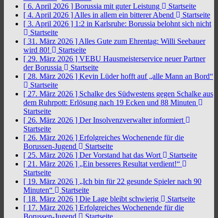
[ 6. April 2026 ]
Borussia mit guter Leistung
Startseite
[ 4. April 2026 ]
Alles in allem ein bitterer Abend
Startseite
[ 3. April 2026 ]
1:2 in Karlsruhe: Borussia belohnt sich nicht
Startseite
[ 31. März 2026 ]
Alles Gute zum Ehrentag: Willi Seebauer
wird 80!
Startseite
[ 29. März 2026 ]
VEBU Hausmeisterservice neuer Partner
der Borussia
Startseite
[ 28. März 2026 ]
Kevin Lüder hofft auf „alle Mann an Bord“
Startseite
[ 27. März 2026 ]
Schalke des Südwestens gegen Schalke aus
dem Ruhrpott: Erlösung nach 19 Ecken und 88 Minuten
Startseite
[ 26. März 2026 ]
Der Insolvenzverwalter informiert
Startseite
[ 26. März 2026 ]
Erfolgreiches Wochenende für die
Borussen-Jugend
Startseite
[ 25. März 2026 ]
Der Vorstand hat das Wort
Startseite
[ 21. März 2026 ]
„Ein besseres Resultat verdient!“
Startseite
[ 19. März 2026 ]
„Ich bin für 22 gesunde Spieler nach 90
Minuten“
Startseite
[ 18. März 2026 ]
Die Lage bleibt schwierig
Startseite
[ 17. März 2026 ]
Erfolgreiches Wochenende für die
Borussen-Jugend
Startseite