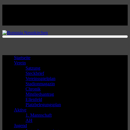
Facebook
Twitter
Instagram
Youtube
Startseite
Verein
Satzung
Steckbrief
Vereinsspielplan
Stadionmagazin
Chronik
Mitgliedsantrag
Ellenfeld
Platzbelegungsplan
Aktive
1. Mannschaft
AH
Jugend