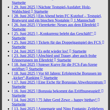
Startseite
[ 29. Juni 2025 ]
Nächste Testspiel-Ausfahrt: Holz-
Wahlschied
Startseite
[ 28. Juni 2025 ]
Ein Abend beim FC Kutzhof – Testspiel,
Bratwurst und ein bisschen Nostalgie
1.Mannschaft
[ 26. Juni 2025 ]
Viererkette: Neues aus dem Ellenfeld
Startseite
[ 25. Juni 2025 ]
„Konkurrenz belebt das Geschäft!“
Startseite
[ 25. Juni 2025 ]
Tickets für das Doppelgastspiel des FCS
Startseite
[ 24. Juni 2025 ]
Es geht wieder los!
Startseite
[ 23. Juni 2025 ]
Abschied und Trauer, aber auch frohe
Erinnerungen im Ellenfeld
Startseite
[ 18. Juni 2025 ]
Spieser Kurve für die FCS-Fan-Szene
geöffnet
Startseite
[ 18. Juni 2025 ]
Vor 60 Jahren: Erfolgreiche Borussen im
„kicker“-Ranking
Startseite
[ 17. Juni 2025 ]
Eine Eiche für Borussias Abwehrzentrum
Startseite
[ 16. Juni 2025 ]
Borussia bekommt das Eröffnungsspiel!
Startseite
[ 14. Juni 2025 ]
75 Jahre Gerd Zewe – happy birthay!
Startseite
[ 13. Juni 2025 ]
Annemarie und Nino Fontanin: Zeitlebens