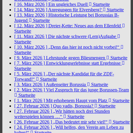
[ 16. März 2026 ]
Ein ungleiches Duell
Startseite
[ 14. März 2026 ]
Anregungen für Elversberg?
Startseite
[ 13. März 2026 ]
Historische Leistung bei Borussias B-
Jugend
Startseite
[ 12. März 2026 ]
Dreier-Kette: Neues aus dem Ellenfeld
Startseite
[ 11. März 2026 ]
Die nächste schwere (Lern)Aufgabe
Startseite
[ 10. März 2026 ]
„Denn das hier ist noch nicht vorbei!“
Startseite
[ 9. März 2026 ]
Lehrstunde gegen Bliesmengen
Startseite
[ 7. März 2026 ]
Entwicklungserlebnisse statt Ergebnisse
Startseite
[ 5. März 2026 ]
„Der nächste Kandidat für die ZDF-
Torwand!“
Startseite
[ 3. März 2026 ]
Außenseiter Borussia
Startseite
[ 2. März 2026 ]
Viel Zuspruch für das junge Borussen-Team
Startseite
[ 1. März 2026 ]
Mit erhobenem Haupt vom Platz
Startseite
[ 27. Februar 2026 ]
Quo vadis, Borussia?
Startseite
[ 27. Februar 2026 ]
„Wir hätten noch drei Stunden
weiterspielen können …“
Startseite
[ 26. Februar 2026 ]
„Das bedeutet mir sehr viel!“
Startseite
[ 24. Februar 2026 ]
„Will helfen, den Verein am Leben zu
halten!“
Startseite