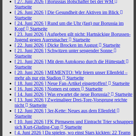
[ 27. Juni 2026 ]
Borussias Botschafter bei der WM
Startseite
[ 26. Juni 2026 ]
Die Gesundheit der Aktiven im Blick
Startseite
[ 24. Juni 2026 ]
Rund um die Uhr (fast) nur Borussia im
Kopf
Startseite
[ 23. Juni 2026 ]
Aufgeben gilt nicht: Hartnäckige Borussen-
Jugend gegen Auersmacher
Startseite
[ 22. Juni 2026 ]
Dicke Brocken im August
Startseite
[ 21. Juni 2026 ]
Schwitzen unter sengender Sonne
Startseite
[ 21. Juni 2026 ]
Mit dem Autokorso durch die Hüttestadt
Startseite
[ 20. Juni 2026 ]
MEMENTO: Wir feiern unser Ellenfeld –
mehr als nur ein Stadion
Startseite
[ 18. Juni 2026 ]
Neue Fan-Artikel eingetroffen!
Startseite
[ 16. Juni 2026 ]
Nomen est omen
Startseite
[ 14. Juni 2026 ]
Was erwartet die neue Borussia?
Startseite
[ 13. Juni 2026 ]
Zweimaliger Drei-Tore-Vorsprung reichte
nicht
Startseite
[ 12. Juni 2026 ]
3er-Kette: Neues aus dem Ellenfeld
Startseite
[ 10. Juni 2026 ]
FK Pirmasens und Eintracht Trier schnappen
sich Kurt-Gluding-Cup
Startseite
[ 4. Juni 2026 ]
Da spielen, wo einst Stars kickten: 22 Teams