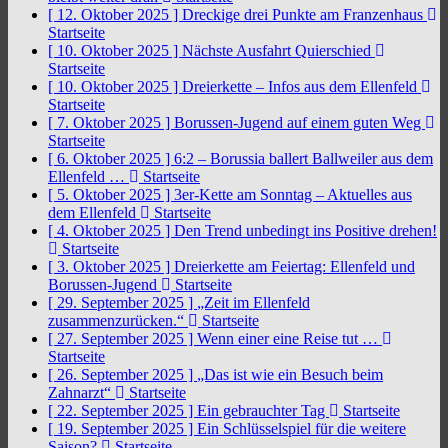
[ 12. Oktober 2025 ]
Dreckige drei Punkte am Franzenhaus
Startseite
[ 10. Oktober 2025 ]
Nächste Ausfahrt Quierschied
Startseite
[ 10. Oktober 2025 ]
Dreierkette – Infos aus dem Ellenfeld
Startseite
[ 7. Oktober 2025 ]
Borussen-Jugend auf einem guten Weg
Startseite
[ 6. Oktober 2025 ]
6:2 – Borussia ballert Ballweiler aus dem
Ellenfeld …
Startseite
[ 5. Oktober 2025 ]
3er-Kette am Sonntag – Aktuelles aus
dem Ellenfeld
Startseite
[ 4. Oktober 2025 ]
Den Trend unbedingt ins Positive drehen!
Startseite
[ 3. Oktober 2025 ]
Dreierkette am Feiertag: Ellenfeld und
Borussen-Jugend
Startseite
[ 29. September 2025 ]
„Zeit im Ellenfeld
zusammenzurücken.“
Startseite
[ 27. September 2025 ]
Wenn einer eine Reise tut …
Startseite
[ 26. September 2025 ]
„Das ist wie ein Besuch beim
Zahnarzt“
Startseite
[ 22. September 2025 ]
Ein gebrauchter Tag
Startseite
[ 19. September 2025 ]
Ein Schlüsselspiel für die weitere
Saison?
Startseite