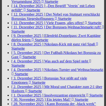
Versammlung 2025
Startseite
[ 14. Dezember 2025 ]
„Den Begriff `Verein´ mit Leben
gefüllt“
Startseite
[ 12. Dezember 2025 ]
Der Nebel von Stuttgart verschluckt
Borussias Siegeshoffnungen
Startseite
[ 12. Dezember 2025 ]
Viele Fragen, alles offen!
Startseite
[ 11. Dezember 2025 ]
Der Borussen-Weihnachtsmarkt ruft!
Startseite
[ 9. Dezember 2025 ]
Ellenfeld-Doppelpass: Zwei Kapitäne
dürfen feiern
Startseite
[ 8. Dezember 2025 ]
Nikolaus-Kick mit ganz viel Spaß
Startseite
[ 5. Dezember 2025 ]
Der Fußball-Nikolaus bei Borussia zu
Gast
Startseite
[ 4. Dezember 2025 ]
Was auch auf dem Spiel steht
Startseite
[ 4. Dezember 2025 ]
Nikolaus-Turnier und Weihnachtsmarkt
Startseite
[ 3. Dezember 2025 ]
Borussias Not stößt auf viele
Emotionen
Startseite
[ 2. Dezember 2025 ]
Mit Moral und Charakter zum 2:1 über
Hasborn
Startseite
[ 1. Dezember 2025 ]
Insolvenzantrag eingereicht
Startseite
[ 30. November 2025 ]
Ein letztes Mal?
Startseite
[ 28. November 2025 ]
Kann Borussia der „black week”