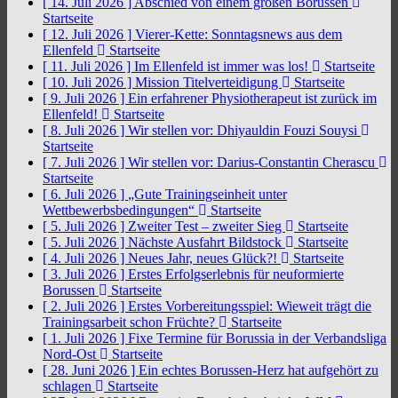
[ 14. Juli 2026 ]
Abschied von einem großen Borussen
Startseite
[ 12. Juli 2026 ]
Vierer-Kette: Sonntagsnews aus dem
Ellenfeld
Startseite
[ 11. Juli 2026 ]
Im Ellenfeld ist immer was los!
Startseite
[ 10. Juli 2026 ]
Mission Titelverteidigung
Startseite
[ 9. Juli 2026 ]
Ein erfahrener Physiotherapeut ist zurück im
Ellenfeld!
Startseite
[ 8. Juli 2026 ]
Wir stellen vor: Dhiyauldin Fouzi Souysi
Startseite
[ 7. Juli 2026 ]
Wir stellen vor: Darius-Constantin Cherascu
Startseite
[ 6. Juli 2026 ]
„Gute Trainingseinheit unter
Wettbewerbsbedingungen“
Startseite
[ 5. Juli 2026 ]
Zweiter Test – zweiter Sieg
Startseite
[ 5. Juli 2026 ]
Nächste Ausfahrt Bildstock
Startseite
[ 4. Juli 2026 ]
Neues Jahr, neues Glück?!
Startseite
[ 3. Juli 2026 ]
Erstes Erfolgserlebnis für neuformierte
Borussen
Startseite
[ 2. Juli 2026 ]
Erstes Vorbereitungsspiel: Wieweit trägt die
Trainingsarbeit schon Früchte?
Startseite
[ 1. Juli 2026 ]
Fixe Termine für Borussia in der Verbandsliga
Nord-Ost
Startseite
[ 28. Juni 2026 ]
Ein echtes Borussen-Herz hat aufgehört zu
schlagen
Startseite