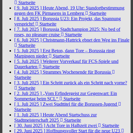
Startseite
[ 9. Juli 2025 ]
Heute Abend, 19 Uhr: Standortbestimmung
gegen den FK Pirmasens in Lemberg
Startseite
[ 8. Juli 2025 ]
Borussia U23: Ein Projekt, das Spannung
verspricht!
Startseite
[ 7. Juli 2025 ]
Borussia Stadtchampion 2025: No bed of
roses, no pleasure cruise
Startseite
[ 6. Juli 2025 ]
Christmann-Hattrick ebnet den Weg ins Finale
Startseite
[ 5. Juli 2025 ]
Erst Beton, dann Tore – Borussia ringt
Marpingen nieder
Startseite
[ 5. Juli 2025 ]
Weiterer Vorverkauf für FCS-Spiele und
Dauerkarten
Startseite
[ 4. Juli 2025 ]
Strammes Wochenende für Borussia
Startseite
[ 3. Juli 2025 ]
Ein Schritt zurück als ein Schritt nach vorne?
Startseite
[ 2. Juli 2025 ]
„Vom Erfindergeist zur Gegenwart: Ein
Sommertag beim SCL“
Startseite
[ 1. Juli 2025 ]
Zwei Stadttitel für die Borussen-Jugend
Startseite
[ 1. Juli 2025 ]
Heute Abend Startschuss zur
Stadtmeisterschaft 2025
Startseite
[ 30. Juni 2025 ]
Acht Tore in Halbzeit zwei
Startseite
[ 29. Juni 2025 ]
Hoffnungsvoller Start für die neue U23