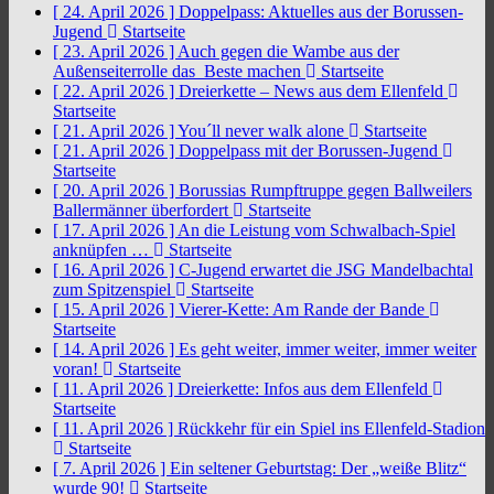
[ 24. April 2026 ]
Doppelpass: Aktuelles aus der Borussen-
Jugend
Startseite
[ 23. April 2026 ]
Auch gegen die Wambe aus der
Außenseiterrolle das Beste machen
Startseite
[ 22. April 2026 ]
Dreierkette – News aus dem Ellenfeld
Startseite
[ 21. April 2026 ]
You´ll never walk alone
Startseite
[ 21. April 2026 ]
Doppelpass mit der Borussen-Jugend
Startseite
[ 20. April 2026 ]
Borussias Rumpftruppe gegen Ballweilers
Ballermänner überfordert
Startseite
[ 17. April 2026 ]
An die Leistung vom Schwalbach-Spiel
anknüpfen …
Startseite
[ 16. April 2026 ]
C-Jugend erwartet die JSG Mandelbachtal
zum Spitzenspiel
Startseite
[ 15. April 2026 ]
Vierer-Kette: Am Rande der Bande
Startseite
[ 14. April 2026 ]
Es geht weiter, immer weiter, immer weiter
voran!
Startseite
[ 11. April 2026 ]
Dreierkette: Infos aus dem Ellenfeld
Startseite
[ 11. April 2026 ]
Rückkehr für ein Spiel ins Ellenfeld-Stadion
Startseite
[ 7. April 2026 ]
Ein seltener Geburtstag: Der „weiße Blitz“
wurde 90!
Startseite