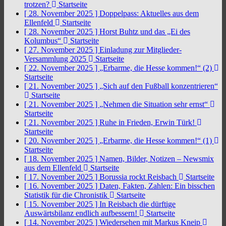
trotzen?
Startseite
[ 28. November 2025 ]
Doppelpass: Aktuelles aus dem
Ellenfeld
Startseite
[ 28. November 2025 ]
Horst Buhtz und das „Ei des
Kolumbus“
Startseite
[ 27. November 2025 ]
Einladung zur Mitglieder-
Versammlung 2025
Startseite
[ 22. November 2025 ]
„Erbarme, die Hesse kommen!“ (2)
Startseite
[ 21. November 2025 ]
„Sich auf den Fußball konzentrieren“
Startseite
[ 21. November 2025 ]
„Nehmen die Situation sehr ernst“
Startseite
[ 21. November 2025 ]
Ruhe in Frieden, Erwin Türk!
Startseite
[ 20. November 2025 ]
„Erbarme, die Hesse kommen!“ (1)
Startseite
[ 18. November 2025 ]
Namen, Bilder, Notizen – Newsmix
aus dem Ellenfeld
Startseite
[ 17. November 2025 ]
Borussia rockt Reisbach
Startseite
[ 16. November 2025 ]
Daten, Fakten, Zahlen: Ein bisschen
Statistik für die Chronistik
Startseite
[ 15. November 2025 ]
In Reisbach die dürftige
Auswärtsbilanz endlich aufbessern!
Startseite
[ 14. November 2025 ]
Wiedersehen mit Markus Kneip