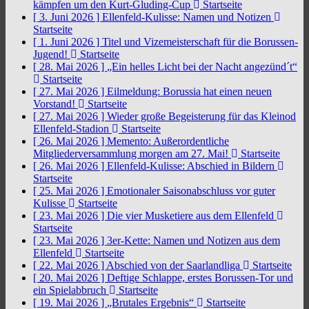
kämpfen um den Kurt-Gluding-Cup
Startseite
[ 3. Juni 2026 ]
Ellenfeld-Kulisse: Namen und Notizen
Startseite
[ 1. Juni 2026 ]
Titel und Vizemeisterschaft für die Borussen-
Jugend!
Startseite
[ 28. Mai 2026 ]
„Ein helles Licht bei der Nacht angezünd´t“
Startseite
[ 27. Mai 2026 ]
Eilmeldung: Borussia hat einen neuen
Vorstand!
Startseite
[ 27. Mai 2026 ]
Wieder große Begeisterung für das Kleinod
Ellenfeld-Stadion
Startseite
[ 26. Mai 2026 ]
Memento: Außerordentliche
Mitgliederversammlung morgen am 27. Mai!
Startseite
[ 26. Mai 2026 ]
Ellenfeld-Kulisse: Abschied in Bildern
Startseite
[ 25. Mai 2026 ]
Emotionaler Saisonabschluss vor guter
Kulisse
Startseite
[ 23. Mai 2026 ]
Die vier Musketiere aus dem Ellenfeld
Startseite
[ 23. Mai 2026 ]
3er-Kette: Namen und Notizen aus dem
Ellenfeld
Startseite
[ 22. Mai 2026 ]
Abschied von der Saarlandliga
Startseite
[ 20. Mai 2026 ]
Deftige Schlappe, erstes Borussen-Tor und
ein Spielabbruch
Startseite
[ 19. Mai 2026 ]
„Brutales Ergebnis“
Startseite