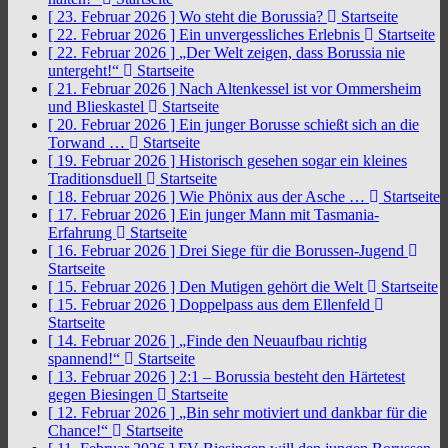
[ 23. Februar 2026 ]
Wo steht die Borussia?
Startseite
[ 22. Februar 2026 ]
Ein unvergessliches Erlebnis
Startseite
[ 22. Februar 2026 ]
„Der Welt zeigen, dass Borussia nie
untergeht!“
Startseite
[ 21. Februar 2026 ]
Nach Altenkessel ist vor Ommersheim
und Blieskastel
Startseite
[ 20. Februar 2026 ]
Ein junger Borusse schießt sich an die
Torwand …
Startseite
[ 19. Februar 2026 ]
Historisch gesehen sogar ein kleines
Traditionsduell
Startseite
[ 18. Februar 2026 ]
Wie Phönix aus der Asche …
Startseite
[ 17. Februar 2026 ]
Ein junger Mann mit Tasmania-
Erfahrung
Startseite
[ 16. Februar 2026 ]
Drei Siege für die Borussen-Jugend
Startseite
[ 15. Februar 2026 ]
Den Mutigen gehört die Welt
Startseite
[ 15. Februar 2026 ]
Doppelpass aus dem Ellenfeld
Startseite
[ 14. Februar 2026 ]
„Finde den Neuaufbau richtig
spannend!“
Startseite
[ 13. Februar 2026 ]
2:1 – Borussia besteht den Härtetest
gegen Biesingen
Startseite
[ 12. Februar 2026 ]
„Bin sehr motiviert und dankbar für die
Chance!“
Startseite