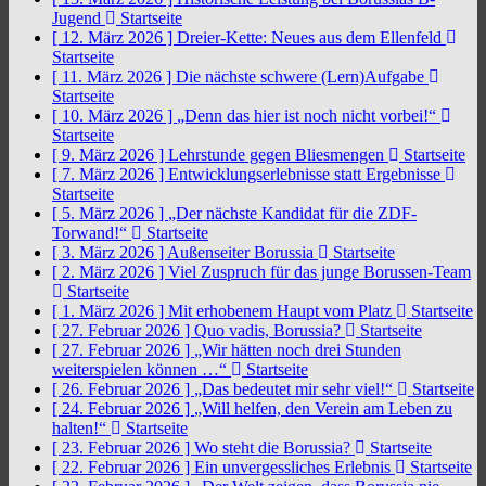
Jugend
Startseite
[ 12. März 2026 ]
Dreier-Kette: Neues aus dem Ellenfeld
Startseite
[ 11. März 2026 ]
Die nächste schwere (Lern)Aufgabe
Startseite
[ 10. März 2026 ]
„Denn das hier ist noch nicht vorbei!“
Startseite
[ 9. März 2026 ]
Lehrstunde gegen Bliesmengen
Startseite
[ 7. März 2026 ]
Entwicklungserlebnisse statt Ergebnisse
Startseite
[ 5. März 2026 ]
„Der nächste Kandidat für die ZDF-
Torwand!“
Startseite
[ 3. März 2026 ]
Außenseiter Borussia
Startseite
[ 2. März 2026 ]
Viel Zuspruch für das junge Borussen-Team
Startseite
[ 1. März 2026 ]
Mit erhobenem Haupt vom Platz
Startseite
[ 27. Februar 2026 ]
Quo vadis, Borussia?
Startseite
[ 27. Februar 2026 ]
„Wir hätten noch drei Stunden
weiterspielen können …“
Startseite
[ 26. Februar 2026 ]
„Das bedeutet mir sehr viel!“
Startseite
[ 24. Februar 2026 ]
„Will helfen, den Verein am Leben zu
halten!“
Startseite
[ 23. Februar 2026 ]
Wo steht die Borussia?
Startseite
[ 22. Februar 2026 ]
Ein unvergessliches Erlebnis
Startseite