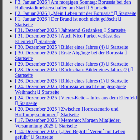
[ 3. Januar 2026 ]
Am morgigen Sonntag: Borussia bei den
Hallenstadtmeisterschaften am Start
Startseite
[ 2. Januar 2026 ]
„Mein Leben mit der Borussia“
Startseite
[ 1. Januar 2026 ]
Der Brand ist noch nicht gelöscht
Startseite
[ 31. Dezember 2025 ]
Jahresend-Gedanken
Startseite
[ 31. Dezember 2025 ]
Auch Nico Purket verlässt das
Ellenfeld
Startseite
[ 30. Dezember 2025 ]
Bilder eines Jahres (4)
Startseite
[ 30. Dezember 2025 ]
Erste Abgänge bei der Borussia
Startseite
[ 29. Dezember 2025 ]
Bilder eines Jahres (3)
Startseite
[ 28. Dezember 2025 ]
Rückschau: Bilder eines Jahres (2)
Startseite
[ 26. Dezember 2025 ]
Bilder eines Jahres (1)
Startseite
[ 24. Dezember 2025 ]
Borussia wünscht eine gesegnete
Weihnacht
Startseite
[ 24. Dezember 2025 ]
Vierer-Kette – Infos aus dem Ellenfeld
Startseite
[ 20. Dezember 2025 ]
Zwischen Horroszenario und
Hoffnungsschimmer
Startseite
[ 17. Dezember 2025 ]
Memento: Morgen Mitglieder-
Versammlung 2025
Startseite
[ 14. Dezember 2025 ]
„Den Begriff `Verein´ mit Leben
gefüllt“
Startseite