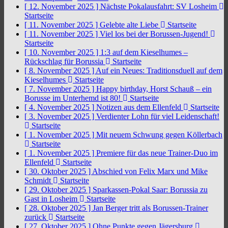
[ 12. November 2025 ]
Nächste Pokalausfahrt: SV Losheim
Startseite
[ 11. November 2025 ]
Gelebte alte Liebe
Startseite
[ 11. November 2025 ]
Viel los bei der Borussen-Jugend!
Startseite
[ 10. November 2025 ]
1:3 auf dem Kieselhumes –
Rückschlag für Borussia
Startseite
[ 8. November 2025 ]
Auf ein Neues: Traditionsduell auf dem
Kieselhumes
Startseite
[ 7. November 2025 ]
Happy birthday, Horst Schauß – ein
Borusse im Unterhemd ist 80!
Startseite
[ 4. November 2025 ]
Notizen aus dem Ellenfeld
Startseite
[ 3. November 2025 ]
Verdienter Lohn für viel Leidenschaft!
Startseite
[ 1. November 2025 ]
Mit neuem Schwung gegen Köllerbach
Startseite
[ 1. November 2025 ]
Premiere für das neue Trainer-Duo im
Ellenfeld
Startseite
[ 30. Oktober 2025 ]
Abschied von Felix Marx und Mike
Schmidt
Startseite
[ 29. Oktober 2025 ]
Sparkassen-Pokal Saar: Borussia zu
Gast in Losheim
Startseite
[ 28. Oktober 2025 ]
Jan Berger tritt als Borussen-Trainer
zurück
Startseite
[ 27. Oktober 2025 ]
Ohne Punkte gegen Jägersburg