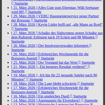
Startseite
[ 31. März 2026 ]
Alles Gute zum Ehrentag: Willi Seebauer
wird 80!
Startseite
[ 29. März 2026 ]
VEBU Hausmeisterservice neuer Partner
der Borussia
Startseite
[ 28. März 2026 ]
Kevin Lüder hofft auf „alle Mann an Bord“
Startseite
[ 27. März 2026 ]
Schalke des Südwestens gegen Schalke aus
dem Ruhrpott: Erlösung nach 19 Ecken und 88 Minuten
Startseite
[ 26. März 2026 ]
Der Insolvenzverwalter informiert
Startseite
[ 26. März 2026 ]
Erfolgreiches Wochenende für die
Borussen-Jugend
Startseite
[ 25. März 2026 ]
Der Vorstand hat das Wort
Startseite
[ 21. März 2026 ]
„Ein besseres Resultat verdient!“
Startseite
[ 19. März 2026 ]
„Ich bin für 22 gesunde Spieler nach 90
Minuten“
Startseite
[ 18. März 2026 ]
Die Lage bleibt schwierig
Startseite
[ 17. März 2026 ]
Erfolgreiches Wochenende für die
Borussen-Jugend
Startseite
[ 16. März 2026 ]
Ein ungleiches Duell
Startseite
[ 14. März 2026 ]
Anregungen für Elversberg?
Startseite
[ 13. März 2026 ]
Historische Leistung bei Borussias B-