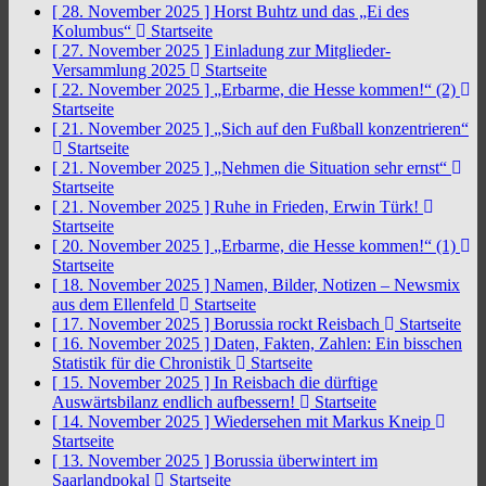
[ 28. November 2025 ]
Horst Buhtz und das „Ei des
Kolumbus“
Startseite
[ 27. November 2025 ]
Einladung zur Mitglieder-
Versammlung 2025
Startseite
[ 22. November 2025 ]
„Erbarme, die Hesse kommen!“ (2)
Startseite
[ 21. November 2025 ]
„Sich auf den Fußball konzentrieren“
Startseite
[ 21. November 2025 ]
„Nehmen die Situation sehr ernst“
Startseite
[ 21. November 2025 ]
Ruhe in Frieden, Erwin Türk!
Startseite
[ 20. November 2025 ]
„Erbarme, die Hesse kommen!“ (1)
Startseite
[ 18. November 2025 ]
Namen, Bilder, Notizen – Newsmix
aus dem Ellenfeld
Startseite
[ 17. November 2025 ]
Borussia rockt Reisbach
Startseite
[ 16. November 2025 ]
Daten, Fakten, Zahlen: Ein bisschen
Statistik für die Chronistik
Startseite
[ 15. November 2025 ]
In Reisbach die dürftige
Auswärtsbilanz endlich aufbessern!
Startseite
[ 14. November 2025 ]
Wiedersehen mit Markus Kneip
Startseite
[ 13. November 2025 ]
Borussia überwintert im
Saarlandpokal
Startseite