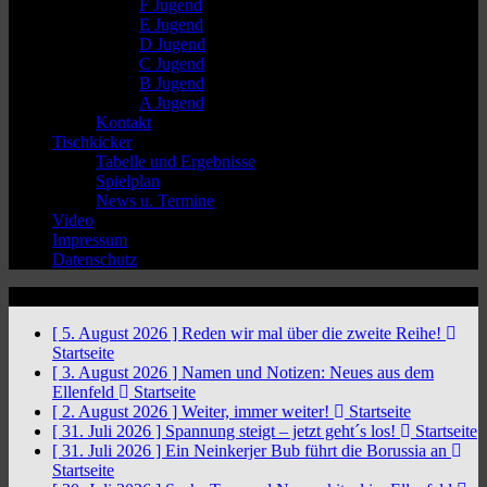
F Jugend
E Jugend
D Jugend
C Jugend
B Jugend
A Jugend
Kontakt
Tischkicker
Tabelle und Ergebnisse
Spielplan
News u. Termine
Video
Impressum
Datenschutz
News Ticker
[ 5. August 2026 ]
Reden wir mal über die zweite Reihe!
Startseite
[ 3. August 2026 ]
Namen und Notizen: Neues aus dem
Ellenfeld
Startseite
[ 2. August 2026 ]
Weiter, immer weiter!
Startseite
[ 31. Juli 2026 ]
Spannung steigt – jetzt geht´s los!
Startseite
[ 31. Juli 2026 ]
Ein Neinkerjer Bub führt die Borussia an
Startseite