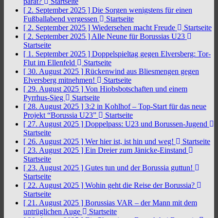
parat?
Startseite
[ 2. September 2025 ]
Die Sorgen wenigstens für einen
Fußballabend vergessen
Startseite
[ 2. September 2025 ]
Wiedersehen macht Freude
Startseite
[ 2. September 2025 ]
Alle Neune für Borussias U23
Startseite
[ 1. September 2025 ]
Doppelspieltag gegen Elversberg: Tor-
Flut im Ellenfeld
Startseite
[ 30. August 2025 ]
Rückenwind aus Bliesmengen gegen
Elversberg mitnehmen!
Startseite
[ 29. August 2025 ]
Von Hiobsbotschaften und einem
Pyrrhus-Sieg
Startseite
[ 28. August 2025 ]
3:2 in Kohlhof – Top-Start für das neue
Projekt “Borussia U23”
Startseite
[ 27. August 2025 ]
Doppelpass: U23 und Borussen-Jugend
Startseite
[ 26. August 2025 ]
Wer hier ist, ist hin und weg!
Startseite
[ 23. August 2025 ]
Ein Dreier zum Jänicke-Einstand
Startseite
[ 23. August 2025 ]
Gutes tun und der Borussia guttun!
Startseite
[ 22. August 2025 ]
Wohin geht die Reise der Borussia?
Startseite
[ 21. August 2025 ]
Borussias VAR – der Mann mit dem
untrüglichen Auge
Startseite