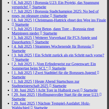
[ 8. Juli 2025 ]
Borussia U23: Ein Projekt, das Spannung
verspricht!
Startseite
[ 7. Juli 2025 ]
Borussia Stadtchampion 2025: No bed of
roses, no pleasure cruise
Startseite
[ 6. Juli 2025 ]
Christmann-Hattrick ebnet den Weg ins Finale
Startseite
[ 5. Juli 2025 ]
Erst Beton, dann Tore – Borussia ringt
Marpingen nieder
Startseite
[ 5. Juli 2025 ]
Weiterer Vorverkauf für FCS-Spiele und
Dauerkarten
Startseite
[ 4. Juli 2025 ]
Strammes Wochenende für Borussia
Startseite
[ 3. Juli 2025 ]
Ein Schritt zurück als ein Schritt nach vorne?
Startseite
[ 2. Juli 2025 ]
„Vom Erfindergeist zur Gegenwart: Ein
Sommertag beim SCL“
Startseite
[ 1. Juli 2025 ]
Zwei Stadttitel für die Borussen-Jugend
Startseite
[ 1. Juli 2025 ]
Heute Abend Startschuss zur
Stadtmeisterschaft 2025
Startseite
[ 30. Juni 2025 ]
Acht Tore in Halbzeit zwei
Startseite
[ 29. Juni 2025 ]
Hoffnungsvoller Start für die neue U23
Startseite
[ 29. Juni 2025 ]
Nächste Testspiel-Ausfahrt: Holz-
Wahlschied
Startseite