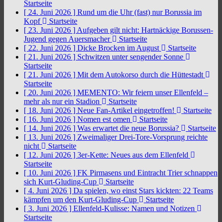
Startseite
[ 24. Juni 2026 ]
Rund um die Uhr (fast) nur Borussia im
Kopf
Startseite
[ 23. Juni 2026 ]
Aufgeben gilt nicht: Hartnäckige Borussen-
Jugend gegen Auersmacher
Startseite
[ 22. Juni 2026 ]
Dicke Brocken im August
Startseite
[ 21. Juni 2026 ]
Schwitzen unter sengender Sonne
Startseite
[ 21. Juni 2026 ]
Mit dem Autokorso durch die Hüttestadt
Startseite
[ 20. Juni 2026 ]
MEMENTO: Wir feiern unser Ellenfeld –
mehr als nur ein Stadion
Startseite
[ 18. Juni 2026 ]
Neue Fan-Artikel eingetroffen!
Startseite
[ 16. Juni 2026 ]
Nomen est omen
Startseite
[ 14. Juni 2026 ]
Was erwartet die neue Borussia?
Startseite
[ 13. Juni 2026 ]
Zweimaliger Drei-Tore-Vorsprung reichte
nicht
Startseite
[ 12. Juni 2026 ]
3er-Kette: Neues aus dem Ellenfeld
Startseite
[ 10. Juni 2026 ]
FK Pirmasens und Eintracht Trier schnappen
sich Kurt-Gluding-Cup
Startseite
[ 4. Juni 2026 ]
Da spielen, wo einst Stars kickten: 22 Teams
kämpfen um den Kurt-Gluding-Cup
Startseite
[ 3. Juni 2026 ]
Ellenfeld-Kulisse: Namen und Notizen
Startseite