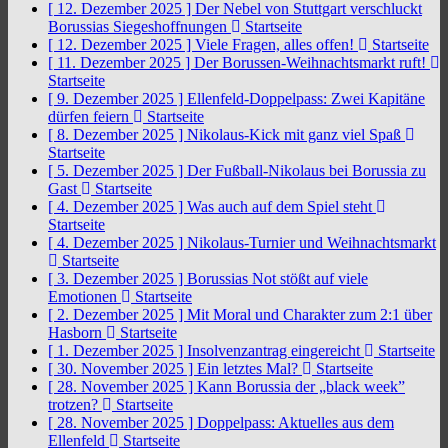
[ 12. Dezember 2025 ]
Der Nebel von Stuttgart verschluckt
Borussias Siegeshoffnungen
Startseite
[ 12. Dezember 2025 ]
Viele Fragen, alles offen!
Startseite
[ 11. Dezember 2025 ]
Der Borussen-Weihnachtsmarkt ruft!
Startseite
[ 9. Dezember 2025 ]
Ellenfeld-Doppelpass: Zwei Kapitäne
dürfen feiern
Startseite
[ 8. Dezember 2025 ]
Nikolaus-Kick mit ganz viel Spaß
Startseite
[ 5. Dezember 2025 ]
Der Fußball-Nikolaus bei Borussia zu
Gast
Startseite
[ 4. Dezember 2025 ]
Was auch auf dem Spiel steht
Startseite
[ 4. Dezember 2025 ]
Nikolaus-Turnier und Weihnachtsmarkt
Startseite
[ 3. Dezember 2025 ]
Borussias Not stößt auf viele
Emotionen
Startseite
[ 2. Dezember 2025 ]
Mit Moral und Charakter zum 2:1 über
Hasborn
Startseite
[ 1. Dezember 2025 ]
Insolvenzantrag eingereicht
Startseite
[ 30. November 2025 ]
Ein letztes Mal?
Startseite
[ 28. November 2025 ]
Kann Borussia der „black week”
trotzen?
Startseite
[ 28. November 2025 ]
Doppelpass: Aktuelles aus dem
Ellenfeld
Startseite