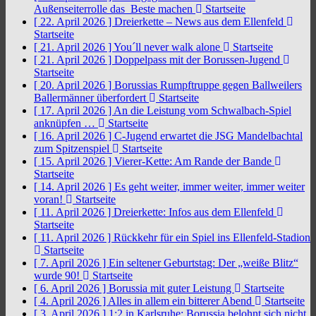
Außenseiterrolle das Beste machen
Startseite
[ 22. April 2026 ]
Dreierkette – News aus dem Ellenfeld
Startseite
[ 21. April 2026 ]
You´ll never walk alone
Startseite
[ 21. April 2026 ]
Doppelpass mit der Borussen-Jugend
Startseite
[ 20. April 2026 ]
Borussias Rumpftruppe gegen Ballweilers
Ballermänner überfordert
Startseite
[ 17. April 2026 ]
An die Leistung vom Schwalbach-Spiel
anknüpfen …
Startseite
[ 16. April 2026 ]
C-Jugend erwartet die JSG Mandelbachtal
zum Spitzenspiel
Startseite
[ 15. April 2026 ]
Vierer-Kette: Am Rande der Bande
Startseite
[ 14. April 2026 ]
Es geht weiter, immer weiter, immer weiter
voran!
Startseite
[ 11. April 2026 ]
Dreierkette: Infos aus dem Ellenfeld
Startseite
[ 11. April 2026 ]
Rückkehr für ein Spiel ins Ellenfeld-Stadion
Startseite
[ 7. April 2026 ]
Ein seltener Geburtstag: Der „weiße Blitz“
wurde 90!
Startseite
[ 6. April 2026 ]
Borussia mit guter Leistung
Startseite
[ 4. April 2026 ]
Alles in allem ein bitterer Abend
Startseite
[ 3. April 2026 ]
1:2 in Karlsruhe: Borussia belohnt sich nicht