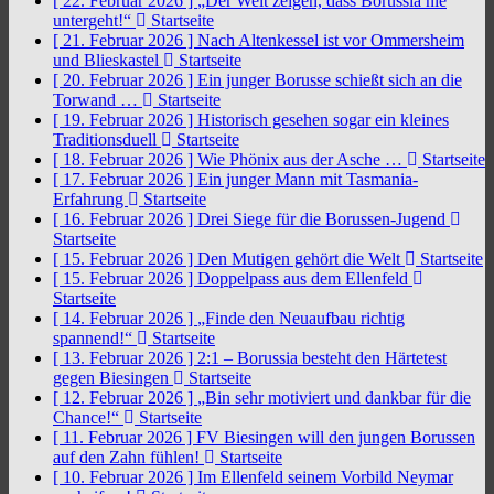
[ 22. Februar 2026 ]
„Der Welt zeigen, dass Borussia nie
untergeht!“
Startseite
[ 21. Februar 2026 ]
Nach Altenkessel ist vor Ommersheim
und Blieskastel
Startseite
[ 20. Februar 2026 ]
Ein junger Borusse schießt sich an die
Torwand …
Startseite
[ 19. Februar 2026 ]
Historisch gesehen sogar ein kleines
Traditionsduell
Startseite
[ 18. Februar 2026 ]
Wie Phönix aus der Asche …
Startseite
[ 17. Februar 2026 ]
Ein junger Mann mit Tasmania-
Erfahrung
Startseite
[ 16. Februar 2026 ]
Drei Siege für die Borussen-Jugend
Startseite
[ 15. Februar 2026 ]
Den Mutigen gehört die Welt
Startseite
[ 15. Februar 2026 ]
Doppelpass aus dem Ellenfeld
Startseite
[ 14. Februar 2026 ]
„Finde den Neuaufbau richtig
spannend!“
Startseite
[ 13. Februar 2026 ]
2:1 – Borussia besteht den Härtetest
gegen Biesingen
Startseite
[ 12. Februar 2026 ]
„Bin sehr motiviert und dankbar für die
Chance!“
Startseite
[ 11. Februar 2026 ]
FV Biesingen will den jungen Borussen
auf den Zahn fühlen!
Startseite
[ 10. Februar 2026 ]
Im Ellenfeld seinem Vorbild Neymar