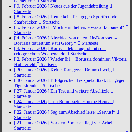
nacheifern!
Startseite
[ 9. Februar 2026 ]
Neues aus der Jugendabteilung
Startseite
[ 8. Februar 2026 ]
Heute kein Test gegen Sportfreunde
Saarbrücken
Startseite
[ 5. Februar 2026 ]
„Möchte mithelfen, etwas aufzubauen!“
Startseite
[ 4. Februar 2026 ]
Abschied von einem Ur-Borussen –
Borussia trauert um Paul Georg †
Startseite
[ 3. Februar 2026 ]
Borussia lebt: Jugend mit sehr
erfolgreichem Wochenende
Startseite
[ 2. Februar 2026 ]
Wieder 8:1 – Borussia dominiert Viktoria
Hühnerfeld
Startseite
[ 30. Januar 2026 ]
Keine Tore gegen Braunschweig
Startseite
[ 30. Januar 2026 ]
Erfolgreicher Testspielauftakt: 8:1 gegen
Jägersfreude
Startseite
[ 27. Januar 2026 ]
Ein Test und weitere Abschiede
Startseite
[ 24. Januar 2026 ]
Tim Braun zieht es in die Heimat
Startseite
[ 22. Januar 2026 ]
Sag zum Abschied leise: „Servus!“
Startseite
[ 21. Januar 2026 ]
Vor den Borussen liegt viel Arbeit
Startseite