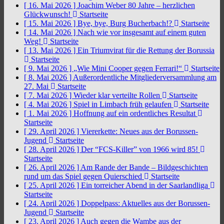
[ 16. Mai 2026 ]
Joachim Weber 80 Jahre – herzlichen
Glückwunsch!
Startseite
[ 15. Mai 2026 ]
Bye, bye, Burg Bucherbach!?
Startseite
[ 14. Mai 2026 ]
Nach wie vor insgesamt auf einem guten
Weg!
Startseite
[ 13. Mai 2026 ]
Ein Triumvirat für die Rettung der Borussia
Startseite
[ 9. Mai 2026 ]
„Wie Mini Cooper gegen Ferrari!“
Startseite
[ 8. Mai 2026 ]
Außerordentliche Mitgliederversammlung am
27. Mai
Startseite
[ 7. Mai 2026 ]
Wieder klar verteilte Rollen
Startseite
[ 4. Mai 2026 ]
Spiel in Limbach früh gelaufen
Startseite
[ 1. Mai 2026 ]
Hoffnung auf ein ordentliches Resultat
Startseite
[ 29. April 2026 ]
Viererkette: Neues aus der Borussen-
Jugend
Startseite
[ 28. April 2026 ]
Der “FCS-Killer” von 1966 wird 85!
Startseite
[ 26. April 2026 ]
Am Rande der Bande – Bildgeschichten
rund um das Spiel gegen Quierschied
Startseite
[ 25. April 2026 ]
Ein torreicher Abend in der Saarlandliga
Startseite
[ 24. April 2026 ]
Doppelpass: Aktuelles aus der Borussen-
Jugend
Startseite
[ 23. April 2026 ]
Auch gegen die Wambe aus der