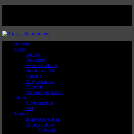
Facebook
Twitter
Instagram
Youtube
Startseite
Verein
Satzung
Steckbrief
Vereinsspielplan
Stadionmagazin
Chronik
Mitgliedsantrag
Ellenfeld
Platzbelegungsplan
Aktive
1. Mannschaft
AH
Jugend
Jugendsponsoring
Mannschaften
G Jugend