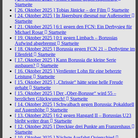
Startseite
[ 26. Oktober 2025 ]
Tobias Jänicke – der Film
Startseite
[ 24. Oktober 2025 ]
In Jägersburg diesmal nur Außenseiter
Startseite
[ 21. Oktober 2025 ]
6:1 gegen den FCN: Ein Derbysieg für
Michael Rosar
Startseite
[ 19. Oktober 2025 ]
0:1 gegen Limbach – Borussias
Aufwind abgebremst
Startseite
[ 18. Oktober 2025 ]
Borussia gegen FCN 21 – Derbytime im
Ellenfeld
Startseite
[ 17. Oktober 2025 ]
Kann Borussia die kleine Serie
ausbauen?
Startseite
[ 16. Oktober 2025 ]
Verdienter Lohn für eine beherzte
Leistung
Startseite
[ 15. Oktober 2025 ]
„Chrissie“ hätte seine helle Freude
gehabt
Startseite
[ 15. Oktober 2025 ]
Der „Ober-Borusse“ wird 55 –
herzlichen Glückwunsch!
Startseite
[ 14. Oktober 2025 ]
Schwalbach gegen Borussia: Pokalduell
auf Augenhöhe
Startseite
[ 13. Oktober 2025 ]
6:2 gegen Hangard II – Borussias U23
bleibt weiter dran
Startseite
[ 12. Oktober 2025 ]
Dreckige drei Punkte am Franzenhaus
Startseite
[ 10. Oktober 2025 ]
Nächste Ausfahrt Quierschied