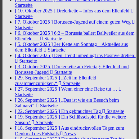
Startseite
[ 10. Oktober 2025 ]
Dreierkette – Infos aus dem Ellenfeld
Startseite
[ 7. Oktober 2025 ]
Borussen-Jugend auf einem guten Weg
Startseite
[ 6. Oktober 2025 ]
6:2 – Borussia ballert Ballweiler aus dem
Ellenfeld …
Startseite
[ 5. Oktober 2025 ]
3er-Kette am Sonntag – Aktuelles aus
dem Ellenfeld
Startseite
[ 4. Oktober 2025 ]
Den Trend unbedingt ins Positive drehen!
Startseite
[ 3. Oktober 2025 ]
Dreierkette am Feiertag: Ellenfeld und
Borussen-Jugend
Startseite
[ 29. September 2025 ]
„Zeit im Ellenfeld
zusammenzurücken.“
Startseite
[ 27. September 2025 ]
Wenn einer eine Reise tut …
Startseite
[ 26. September 2025 ]
„Das ist wie ein Besuch beim
Zahnarzt“
Startseite
[ 22. September 2025 ]
Ein gebrauchter Tag
Startseite
[ 19. September 2025 ]
Ein Schlüsselspiel für die weitere
Saison?
Startseite
[ 18. September 2025 ]
Aus eindrucksvollen Tagen zum
Denkmal des Fußballs
News