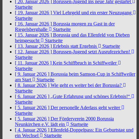
[ 20. Januar 2026 ]
Borussen-Jugend ins neue Jahr gestartet
Startseite
[ 19. Januar 2026 ]
Viel Lehrgeld und ein erster Neuzugang
Startseite
[ 16. Januar 2026 ]
Borussia morgen zu Gast in der
Riegelsberghalle
Startseite
[ 15. Januar 2026 ]
Borussia und das Ellenfeld von Dieben
heimgesucht
Startseite
[ 13. Januar 2026 ]
Erlebnis statt Ergebnis
Startseite
[ 12. Januar 2026 ]
Borussen-Jugend setzt Ausrufezeichen!
Startseite
[ 11. Januar 2026 ]
Kein Schiffbruch in Schiffweiler
Startseite
[ 9. Januar 2026 ]
Borussia beim Samson-Cup in Schiffweiler
am Start
Startseite
[ 8. Januar 2026 ]
Wie geht es weiter bei der Borussia?
Startseite
[ 6. Januar 2026 ]
„Gute Erfahrung und schönes Erlebnis!“
Startseite
[ 5. Januar 2026 ]
Der personelle Aderlass geht weiter
Startseite
[ 5. Januar 2026 ]
Der Förderverein 2000 Borussia
Neunkirchen e.V. lädt ein
Startseite
[ 4. Januar 2026 ]
Ellenfeld-Doppelpass: Ein Geburtstag und
ein Wechsel
Startseite