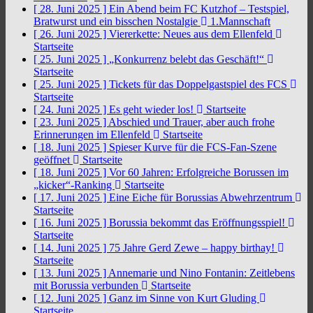
[ 28. Juni 2025 ]
Ein Abend beim FC Kutzhof – Testspiel,
Bratwurst und ein bisschen Nostalgie
1.Mannschaft
[ 26. Juni 2025 ]
Viererkette: Neues aus dem Ellenfeld
Startseite
[ 25. Juni 2025 ]
„Konkurrenz belebt das Geschäft!“
Startseite
[ 25. Juni 2025 ]
Tickets für das Doppelgastspiel des FCS
Startseite
[ 24. Juni 2025 ]
Es geht wieder los!
Startseite
[ 23. Juni 2025 ]
Abschied und Trauer, aber auch frohe
Erinnerungen im Ellenfeld
Startseite
[ 18. Juni 2025 ]
Spieser Kurve für die FCS-Fan-Szene
geöffnet
Startseite
[ 18. Juni 2025 ]
Vor 60 Jahren: Erfolgreiche Borussen im
„kicker“-Ranking
Startseite
[ 17. Juni 2025 ]
Eine Eiche für Borussias Abwehrzentrum
Startseite
[ 16. Juni 2025 ]
Borussia bekommt das Eröffnungsspiel!
Startseite
[ 14. Juni 2025 ]
75 Jahre Gerd Zewe – happy birthay!
Startseite
[ 13. Juni 2025 ]
Annemarie und Nino Fontanin: Zeitlebens
mit Borussia verbunden
Startseite
[ 12. Juni 2025 ]
Ganz im Sinne von Kurt Gluding
Startseite