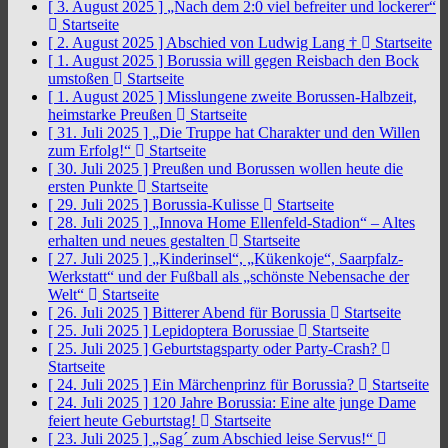
[ 3. August 2025 ]
„Nach dem 2:0 viel befreiter und lockerer“
Startseite
[ 2. August 2025 ]
Abschied von Ludwig Lang †
Startseite
[ 1. August 2025 ]
Borussia will gegen Reisbach den Bock
umstoßen
Startseite
[ 1. August 2025 ]
Misslungene zweite Borussen-Halbzeit,
heimstarke Preußen
Startseite
[ 31. Juli 2025 ]
„Die Truppe hat Charakter und den Willen
zum Erfolg!“
Startseite
[ 30. Juli 2025 ]
Preußen und Borussen wollen heute die
ersten Punkte
Startseite
[ 29. Juli 2025 ]
Borussia-Kulisse
Startseite
[ 28. Juli 2025 ]
„Innova Home Ellenfeld-Stadion“ – Altes
erhalten und neues gestalten
Startseite
[ 27. Juli 2025 ]
„Kinderinsel“, „Kükenkoje“, Saarpfalz-
Werkstatt“ und der Fußball als „schönste Nebensache der
Welt“
Startseite
[ 26. Juli 2025 ]
Bitterer Abend für Borussia
Startseite
[ 25. Juli 2025 ]
Lepidoptera Borussiae
Startseite
[ 25. Juli 2025 ]
Geburtstagsparty oder Party-Crash?
Startseite
[ 24. Juli 2025 ]
Ein Märchenprinz für Borussia?
Startseite
[ 24. Juli 2025 ]
120 Jahre Borussia: Eine alte junge Dame
feiert heute Geburtstag!
Startseite
[ 23. Juli 2025 ]
„Sag´ zum Abschied leise Servus!“