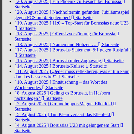
[ 20. August 2025 ]
Ein Phoenix zu Besuch bei Borussia
Startseite
[ 20. August 2025 ]
Nachholtermin gefunden: Jubiläumsspiel
gegen FCS am 4. September!
Startseite
[ 19. August 2025 ]
11:0 – Top-Start für Borussias neue U23
Startseite
[ 18. August 2025 ]
Offensivverstärkung für Borussia
Startseite
[ 18. August 2025 ]
Namen und Notizen …
Startseite
[ 17. August 2025 ]
Borussias Statement: 5:1 gegen Rastpfuhl
Startseite
[ 15. August 2025 ]
Borussia unter Zugzwang
Startseite
[ 14. August 2025 ]
Borussia-Kulisse
Startseite
[ 11. August 2025 ]
„Jeder muss reflektieren, was er tun kann,
damit es besser wird!“
Startseite
[ 10. August 2025 ]
Enttäuschung – das Wort des
Wochenendes
Startseite
[ 8. August 2025 ]
Gelingt es Borussia, in Hasborn
nachzulegen?
Startseite
[ 7. August 2025 ]
Groundhopper-Magnet Ellenfeld
Startseite
[ 5. August 2025 ]
Tim Klein verlässt das Ellenfeld
Startseite
[ 4. August 2025 ]
Borussias U23 mit gelungenem Start
Startseite