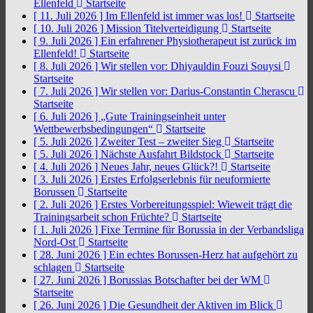
Ellenfeld
Startseite
[ 11. Juli 2026 ]
Im Ellenfeld ist immer was los!
Startseite
[ 10. Juli 2026 ]
Mission Titelverteidigung
Startseite
[ 9. Juli 2026 ]
Ein erfahrener Physiotherapeut ist zurück im
Ellenfeld!
Startseite
[ 8. Juli 2026 ]
Wir stellen vor: Dhiyauldin Fouzi Souysi
Startseite
[ 7. Juli 2026 ]
Wir stellen vor: Darius-Constantin Cherascu
Startseite
[ 6. Juli 2026 ]
„Gute Trainingseinheit unter
Wettbewerbsbedingungen“
Startseite
[ 5. Juli 2026 ]
Zweiter Test – zweiter Sieg
Startseite
[ 5. Juli 2026 ]
Nächste Ausfahrt Bildstock
Startseite
[ 4. Juli 2026 ]
Neues Jahr, neues Glück?!
Startseite
[ 3. Juli 2026 ]
Erstes Erfolgserlebnis für neuformierte
Borussen
Startseite
[ 2. Juli 2026 ]
Erstes Vorbereitungsspiel: Wieweit trägt die
Trainingsarbeit schon Früchte?
Startseite
[ 1. Juli 2026 ]
Fixe Termine für Borussia in der Verbandsliga
Nord-Ost
Startseite
[ 28. Juni 2026 ]
Ein echtes Borussen-Herz hat aufgehört zu
schlagen
Startseite
[ 27. Juni 2026 ]
Borussias Botschafter bei der WM
Startseite
[ 26. Juni 2026 ]
Die Gesundheit der Aktiven im Blick