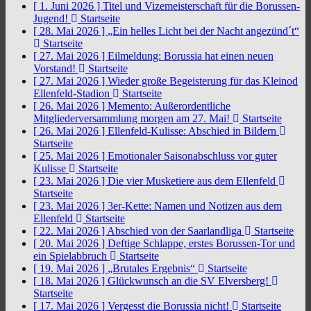
[ 1. Juni 2026 ]
Titel und Vizemeisterschaft für die Borussen-
Jugend!
Startseite
[ 28. Mai 2026 ]
„Ein helles Licht bei der Nacht angezünd´t“
Startseite
[ 27. Mai 2026 ]
Eilmeldung: Borussia hat einen neuen
Vorstand!
Startseite
[ 27. Mai 2026 ]
Wieder große Begeisterung für das Kleinod
Ellenfeld-Stadion
Startseite
[ 26. Mai 2026 ]
Memento: Außerordentliche
Mitgliederversammlung morgen am 27. Mai!
Startseite
[ 26. Mai 2026 ]
Ellenfeld-Kulisse: Abschied in Bildern
Startseite
[ 25. Mai 2026 ]
Emotionaler Saisonabschluss vor guter
Kulisse
Startseite
[ 23. Mai 2026 ]
Die vier Musketiere aus dem Ellenfeld
Startseite
[ 23. Mai 2026 ]
3er-Kette: Namen und Notizen aus dem
Ellenfeld
Startseite
[ 22. Mai 2026 ]
Abschied von der Saarlandliga
Startseite
[ 20. Mai 2026 ]
Deftige Schlappe, erstes Borussen-Tor und
ein Spielabbruch
Startseite
[ 19. Mai 2026 ]
„Brutales Ergebnis“
Startseite
[ 18. Mai 2026 ]
Glückwunsch an die SV Elversberg!
Startseite
[ 17. Mai 2026 ]
Vergesst die Borussia nicht!
Startseite