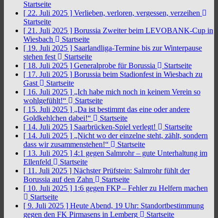
Startseite
[ 22. Juli 2025 ]
Verlieben, verloren, vergessen, verzeihen
Startseite
[ 21. Juli 2025 ]
Borussia Zweiter beim LEVOBANK-Cup in
Wiesbach
Startseite
[ 19. Juli 2025 ]
Saarlandliga-Termine bis zur Winterpause
stehen fest
Startseite
[ 18. Juli 2025 ]
Generalprobe für Borussia
Startseite
[ 17. Juli 2025 ]
Borussia beim Stadionfest in Wiesbach zu
Gast
Startseite
[ 16. Juli 2025 ]
„Ich habe mich noch in keinem Verein so
wohlgefühlt!“
Startseite
[ 15. Juli 2025 ]
„Da ist bestimmt das eine oder andere
Goldkehlchen dabei!“
Startseite
[ 14. Juli 2025 ]
Saarbrücken-Spiel verlegt!
Startseite
[ 14. Juli 2025 ]
„Nicht wo der einzelne steht, zählt, sondern
dass wir zusammenstehen!“
Startseite
[ 13. Juli 2025 ]
4:1 gegen Salmrohr – gute Unterhaltung im
Ellenfeld
Startseite
[ 11. Juli 2025 ]
Nächster Prüfstein: Salmrohr fühlt der
Borussia auf den Zahn
Startseite
[ 10. Juli 2025 ]
1:6 gegen FKP – Fehler zu Helfern machen
Startseite
[ 9. Juli 2025 ]
Heute Abend, 19 Uhr: Standortbestimmung
gegen den FK Pirmasens in Lemberg
Startseite