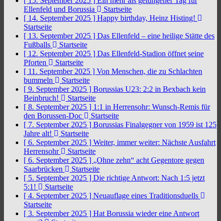
[ 15. September 2025 ]
Ein mehr als gelungener Tag für
Ellenfeld und Borussia
Startseite
[ 14. September 2025 ]
Happy birthday, Heinz Histing!
Startseite
[ 13. September 2025 ]
Das Ellenfeld – eine heilige Stätte des
Fußballs
Startseite
[ 12. September 2025 ]
Das Ellenfeld-Stadion öffnet seine
Pforten
Startseite
[ 11. September 2025 ]
Von Menschen, die zu Schlachten
bummeln
Startseite
[ 9. September 2025 ]
Borussias U23: 2:2 in Bexbach kein
Beinbruch!
Startseite
[ 8. September 2025 ]
1:1 in Herrensohr: Wunsch-Remis für
den Borussen-Doc
Startseite
[ 7. September 2025 ]
Borussias Finalgegner von 1959 ist 125
Jahre alt!
Startseite
[ 6. September 2025 ]
Weiter, immer weiter: Nächste Ausfahrt
Herrensohr
Startseite
[ 6. September 2025 ]
„Ohne zehn“ acht Gegentore gegen
Saarbrücken
Startseite
[ 5. September 2025 ]
Die richtige Antwort: Nach 1:5 jetzt
5:1!
Startseite
[ 4. September 2025 ]
Neuauflage eines Traditionsduells
Startseite
[ 3. September 2025 ]
Hat Borussia wieder eine Antwort