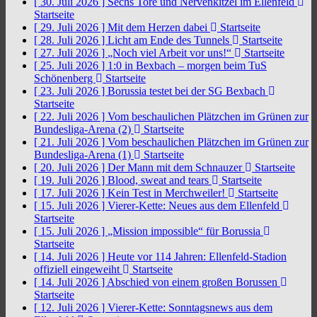
[ 30. Juli 2026 ]
Sechs Tore und Nervenkitzel im Ellenfeld
Startseite
[ 29. Juli 2026 ]
Mit dem Herzen dabei
Startseite
[ 28. Juli 2026 ]
Licht am Ende des Tunnels
Startseite
[ 27. Juli 2026 ]
„Noch viel Arbeit vor uns!“
Startseite
[ 25. Juli 2026 ]
1:0 in Bexbach – morgen beim TuS
Schönenberg
Startseite
[ 23. Juli 2026 ]
Borussia testet bei der SG Bexbach
Startseite
[ 22. Juli 2026 ]
Vom beschaulichen Plätzchen im Grünen zur
Bundesliga-Arena (2)
Startseite
[ 21. Juli 2026 ]
Vom beschaulichen Plätzchen im Grünen zur
Bundesliga-Arena (1)
Startseite
[ 20. Juli 2026 ]
Der Mann mit dem Schnauzer
Startseite
[ 19. Juli 2026 ]
Blood, sweat and tears
Startseite
[ 17. Juli 2026 ]
Kein Test in Merchweiler!
Startseite
[ 15. Juli 2026 ]
Vierer-Kette: Neues aus dem Ellenfeld
Startseite
[ 15. Juli 2026 ]
„Mission impossible“ für Borussia
Startseite
[ 14. Juli 2026 ]
Heute vor 114 Jahren: Ellenfeld-Stadion
offiziell eingeweiht
Startseite
[ 14. Juli 2026 ]
Abschied von einem großen Borussen
Startseite
[ 12. Juli 2026 ]
Vierer-Kette: Sonntagsnews aus dem