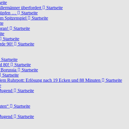
eite
llermänner überfordert
Startseite
knüpfen …
Startseite
um Spitzenspiel
Startseite
te
voran!
Startseite
ite
Startseite
urde 90!
Startseite
Startseite
rd 80!
Startseite
 Borussia
Startseite
Startseite
dem Ruhrpott: Erlösung nach 19 Ecken und 88 Minuten
Startseite
e
-Jugend
Startseite
nuten“
Startseite
-Jugend
Startseite