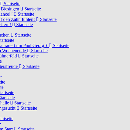
Startseite
n Biesingen
Startseite
Chance!“
Startseite
uf den Zahn fühlen!
Startseite
eifern!
Startseite
rücken
Startseite
tartseite
a trauert um Paul Georg †
Startseite
hem Wochenende
Startseite
Hühnerfeld
Startseite
e
ägersfreude
Startseite
e
ite
te
tartseite
tartseite
ghalle
Startseite
imgesucht
Startseite
artseite
e
am Start
Startseite