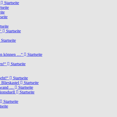
d
Startseite
tseite
ite
seite
tseite
!“
Startseite
Startseite
elen können …“
Startseite
ten!“
Startseite
geht!“
Startseite
 Blieskastel
Startseite
Torwand …
Startseite
tionsduell
Startseite
Startseite
tseite