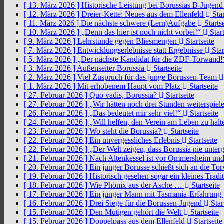
[ 13. März 2026 ]
Historische Leistung bei Borussias B-Jugen
[ 12. März 2026 ]
Dreier-Kette: Neues aus dem Ellenfeld
Star
[ 11. März 2026 ]
Die nächste schwere (Lern)Aufgabe
Startse
[ 10. März 2026 ]
„Denn das hier ist noch nicht vorbei!“
Start
[ 9. März 2026 ]
Lehrstunde gegen Bliesmengen
Startseite
[ 7. März 2026 ]
Entwicklungserlebnisse statt Ergebnisse
Star
[ 5. März 2026 ]
„Der nächste Kandidat für die ZDF-Torwand
[ 3. März 2026 ]
Außenseiter Borussia
Startseite
[ 2. März 2026 ]
Viel Zuspruch für das junge Borussen-Team
[ 1. März 2026 ]
Mit erhobenem Haupt vom Platz
Startseite
[ 27. Februar 2026 ]
Quo vadis, Borussia?
Startseite
[ 27. Februar 2026 ]
„Wir hätten noch drei Stunden weiterspi
[ 26. Februar 2026 ]
„Das bedeutet mir sehr viel!“
Startseite
[ 24. Februar 2026 ]
„Will helfen, den Verein am Leben zu hal
[ 23. Februar 2026 ]
Wo steht die Borussia?
Startseite
[ 22. Februar 2026 ]
Ein unvergessliches Erlebnis
Startseite
[ 22. Februar 2026 ]
„Der Welt zeigen, dass Borussia nie unter
[ 21. Februar 2026 ]
Nach Altenkessel ist vor Ommersheim und
[ 20. Februar 2026 ]
Ein junger Borusse schießt sich an die 
[ 19. Februar 2026 ]
Historisch gesehen sogar ein kleines Tradi
[ 18. Februar 2026 ]
Wie Phönix aus der Asche …
Startseite
[ 17. Februar 2026 ]
Ein junger Mann mit Tasmania-Erfahrung
[ 16. Februar 2026 ]
Drei Siege für die Borussen-Jugend
Star
[ 15. Februar 2026 ]
Den Mutigen gehört die Welt
Startseite
[ 15. Februar 2026 ]
Doppelpass aus dem Ellenfeld
Startseite