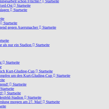
ainingsarbeit schon Früchte?
Startseite
 Nord-Ost
Startseite
chlagen
Startseite
ite
Startseite
Jugend gegen Auersmacher
Startseite
rtseite
 als nur ein Stadion
Startseite
ht
Startseite
te
 sich Kurt-Gluding-Cup
Startseite
 kämpfen um den Kurt-Gluding-Cup
Startseite
eite
ugend!
Startseite
Startseite
nd!
Startseite
lenfeld-Stadion
Startseite
mmlung morgen am 27. Mai!
Startseite
seite