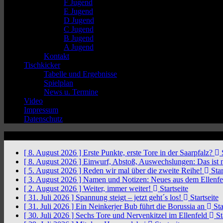
F Jugend
E Jugend
D Jugend
C Jugend
B Jugend
A Jugend
Kontakt
Tischkicker
Tabelle und Ergebnisse
Spielplan
News u. Termine
Video
Impressum
Datenschutz
News Ticker
[ 8. August 2026 ]
Erste Punkte, erste Tore in der Saarpfalz?
S
[ 8. August 2026 ]
Einwurf, Abstoß, Auswechslungen: Das ist 
[ 5. August 2026 ]
Reden wir mal über die zweite Reihe!
Star
[ 3. August 2026 ]
Namen und Notizen: Neues aus dem Ellenf
[ 2. August 2026 ]
Weiter, immer weiter!
Startseite
[ 31. Juli 2026 ]
Spannung steigt – jetzt geht´s los!
Startseite
[ 31. Juli 2026 ]
Ein Neinkerjer Bub führt die Borussia an
Sta
[ 30. Juli 2026 ]
Sechs Tore und Nervenkitzel im Ellenfeld
St