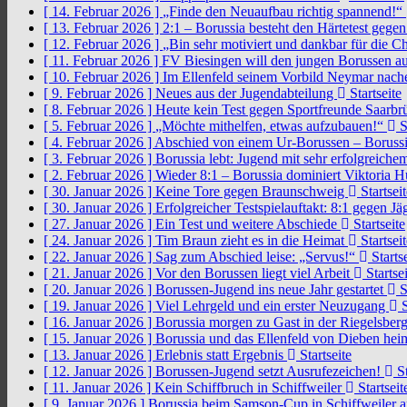
[ 14. Februar 2026 ]
„Finde den Neuaufbau richtig spannend!“
[ 13. Februar 2026 ]
2:1 – Borussia besteht den Härtetest gege
[ 12. Februar 2026 ]
„Bin sehr motiviert und dankbar für die 
[ 11. Februar 2026 ]
FV Biesingen will den jungen Borussen a
[ 10. Februar 2026 ]
Im Ellenfeld seinem Vorbild Neymar nach
[ 9. Februar 2026 ]
Neues aus der Jugendabteilung
Startseite
[ 8. Februar 2026 ]
Heute kein Test gegen Sportfreunde Saarb
[ 5. Februar 2026 ]
„Möchte mithelfen, etwas aufzubauen!“
S
[ 4. Februar 2026 ]
Abschied von einem Ur-Borussen – Borussi
[ 3. Februar 2026 ]
Borussia lebt: Jugend mit sehr erfolgreic
[ 2. Februar 2026 ]
Wieder 8:1 – Borussia dominiert Viktoria 
[ 30. Januar 2026 ]
Keine Tore gegen Braunschweig
Startseit
[ 30. Januar 2026 ]
Erfolgreicher Testspielauftakt: 8:1 gegen J
[ 27. Januar 2026 ]
Ein Test und weitere Abschiede
Startseite
[ 24. Januar 2026 ]
Tim Braun zieht es in die Heimat
Startseit
[ 22. Januar 2026 ]
Sag zum Abschied leise: „Servus!“
Startse
[ 21. Januar 2026 ]
Vor den Borussen liegt viel Arbeit
Startsei
[ 20. Januar 2026 ]
Borussen-Jugend ins neue Jahr gestartet
S
[ 19. Januar 2026 ]
Viel Lehrgeld und ein erster Neuzugang
S
[ 16. Januar 2026 ]
Borussia morgen zu Gast in der Riegelsber
[ 15. Januar 2026 ]
Borussia und das Ellenfeld von Dieben he
[ 13. Januar 2026 ]
Erlebnis statt Ergebnis
Startseite
[ 12. Januar 2026 ]
Borussen-Jugend setzt Ausrufezeichen!
St
[ 11. Januar 2026 ]
Kein Schiffbruch in Schiffweiler
Startseit
[ 9. Januar 2026 ]
Borussia beim Samson-Cup in Schiffweiler 