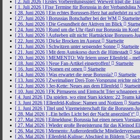
[ 2. Juli 2026 ]
Erstes Vorbereitungsspiel: Wieweit trägt die Tr
[ 1. Juli 2026 ]
Fixe Termine für Borussia in der Verbandsliga
[ 28. Juni 2026 ]
Ein echtes Borussen-Herz hat aufgehört zu s
[ 27. Juni 2026 ]
Borussias Botschafter bei der WM
Startseite
[ 26. Juni 2026 ]
Die Gesundheit der Aktiven im Blick
Startse
[ 24. Juni 2026 ]
Rund um die Uhr (fast) nur Borussia im Kopf
[ 23. Juni 2026 ]
Aufgeben gilt nicht: Hartnäckige Borussen-
[ 22. Juni 2026 ]
Dicke Brocken im August
Startseite
[ 21. Juni 2026 ]
Schwitzen unter sengender Sonne
Startseite
[ 21. Juni 2026 ]
Mit dem Autokorso durch die Hüttestadt
Sta
[ 20. Juni 2026 ]
MEMENTO: Wir feiern unser Ellenfeld – mehr
[ 18. Juni 2026 ]
Neue Fan-Artikel eingetroffen!
Startseite
[ 16. Juni 2026 ]
Nomen est omen
Startseite
[ 14. Juni 2026 ]
Was erwartet die neue Borussia?
Startseite
[ 13. Juni 2026 ]
Zweimaliger Drei-Tore-Vorsprung reichte nic
[ 12. Juni 2026 ]
3er-Kette: Neues aus dem Ellenfeld
Startsei
[ 10. Juni 2026 ]
FK Pirmasens und Eintracht Trier schnappen
[ 4. Juni 2026 ]
Da spielen, wo einst Stars kickten: 22 Teams
[ 3. Juni 2026 ]
Ellenfeld-Kulisse: Namen und Notizen
Starts
[ 1. Juni 2026 ]
Titel und Vizemeisterschaft für die Borussen-J
[ 28. Mai 2026 ]
„Ein helles Licht bei der Nacht angezünd´t“
[ 27. Mai 2026 ]
Eilmeldung: Borussia hat einen neuen Vorsta
[ 27. Mai 2026 ]
Wieder große Begeisterung für das Kleinod El
[ 26. Mai 2026 ]
Memento: Außerordentliche Mitgliederversa
[ 26. Mai 2026 ]
Ellenfeld-Kulisse: Abschied in Bildern
Start