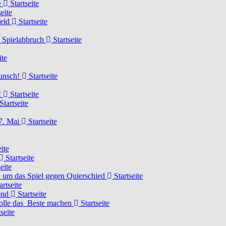
e
Startseite
eite
feld
Startseite
n Spielabbruch
Startseite
ite
wunsch!
Startseite
!
Startseite
Startseite
7. Mai
Startseite
ite
Startseite
eite
 um das Spiel gegen Quierschied
Startseite
artseite
gend
Startseite
olle das Beste machen
Startseite
seite