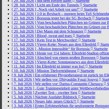
[ 29. Juli 2026 ]
Mit dem Herzen dabei
Startseite
[ 28. Juli 2026 ]
Licht am Ende des Tunnels
Startseite
[ 27. Juli 2026 ]
„Noch viel Arbeit vor uns!“
Startseite
[ 25. Juli 2026 ]
1:0 in Bexbach – morgen beim TuS Schönenb
[ 23. Juli 2026 ]
Borussia testet bei der SG Bexbach
Startseit
[ 22. Juli 2026 ]
Vom beschaulichen Plätzchen im Grünen zur 
[ 21. Juli 2026 ]
Vom beschaulichen Plätzchen im Grünen zur 
[ 20. Juli 2026 ]
Der Mann mit dem Schnauzer
Startseite
[ 19. Juli 2026 ]
Blood, sweat and tears
Startseite
[ 17. Juli 2026 ]
Kein Test in Merchweiler!
Startseite
[ 15. Juli 2026 ]
Vierer-Kette: Neues aus dem Ellenfeld
Starts
[ 15. Juli 2026 ]
„Mission impossible“ für Borussia
Startseite
[ 14. Juli 2026 ]
Heute vor 114 Jahren: Ellenfeld-Stadion offizi
[ 14. Juli 2026 ]
Abschied von einem großen Borussen
Starts
[ 12. Juli 2026 ]
Vierer-Kette: Sonntagsnews aus dem Ellenfel
[ 11. Juli 2026 ]
Im Ellenfeld ist immer was los!
Startseite
[ 10. Juli 2026 ]
Mission Titelverteidigung
Startseite
[ 9. Juli 2026 ]
Ein erfahrener Physiotherapeut ist zurück im El
[ 8. Juli 2026 ]
Wir stellen vor: Dhiyauldin Fouzi Souysi
Start
[ 7. Juli 2026 ]
Wir stellen vor: Darius-Constantin Cherascu
S
[ 6. Juli 2026 ]
„Gute Trainingseinheit unter Wettbewerbsbedi
[ 5. Juli 2026 ]
Zweiter Test – zweiter Sieg
Startseite
[ 5. Juli 2026 ]
Nächste Ausfahrt Bildstock
Startseite
[ 4. Juli 2026 ]
Neues Jahr, neues Glück?!
Startseite
[ 3. Juli 2026 ]
Erstes Erfolgserlebnis für neuformierte Borusse