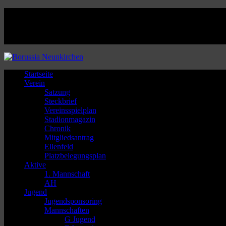
Facebook
Twitter
Instagram
Youtube
Startseite
Verein
Satzung
Steckbrief
Vereinsspielplan
Stadionmagazin
Chronik
Mitgliedsantrag
Ellenfeld
Platzbelegungsplan
Aktive
1. Mannschaft
AH
Jugend
Jugendsponsoring
Mannschaften
G Jugend