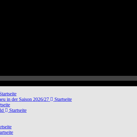
tartseite
neu in der Saison 2026/27
Startseite
tseite
eld
Startseite
rtseite
artseite