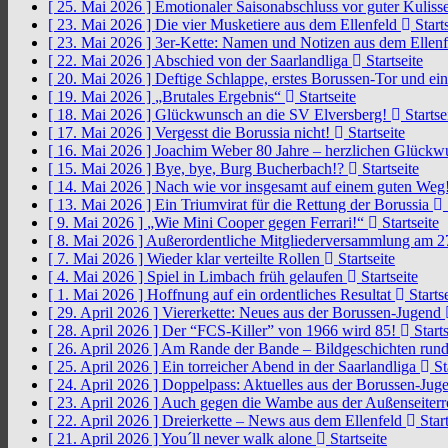
[ 25. Mai 2026 ]
Emotionaler Saisonabschluss vor guter Kuliss
[ 23. Mai 2026 ]
Die vier Musketiere aus dem Ellenfeld
Starts
[ 23. Mai 2026 ]
3er-Kette: Namen und Notizen aus dem Ellen
[ 22. Mai 2026 ]
Abschied von der Saarlandliga
Startseite
[ 20. Mai 2026 ]
Deftige Schlappe, erstes Borussen-Tor und ei
[ 19. Mai 2026 ]
„Brutales Ergebnis“
Startseite
[ 18. Mai 2026 ]
Glückwunsch an die SV Elversberg!
Startse
[ 17. Mai 2026 ]
Vergesst die Borussia nicht!
Startseite
[ 16. Mai 2026 ]
Joachim Weber 80 Jahre – herzlichen Glück
[ 15. Mai 2026 ]
Bye, bye, Burg Bucherbach!?
Startseite
[ 14. Mai 2026 ]
Nach wie vor insgesamt auf einem guten Weg
[ 13. Mai 2026 ]
Ein Triumvirat für die Rettung der Borussia
[ 9. Mai 2026 ]
„Wie Mini Cooper gegen Ferrari!“
Startseite
[ 8. Mai 2026 ]
Außerordentliche Mitgliederversammlung am 2
[ 7. Mai 2026 ]
Wieder klar verteilte Rollen
Startseite
[ 4. Mai 2026 ]
Spiel in Limbach früh gelaufen
Startseite
[ 1. Mai 2026 ]
Hoffnung auf ein ordentliches Resultat
Startse
[ 29. April 2026 ]
Viererkette: Neues aus der Borussen-Jugend
[ 28. April 2026 ]
Der “FCS-Killer” von 1966 wird 85!
Starts
[ 26. April 2026 ]
Am Rande der Bande – Bildgeschichten rund
[ 25. April 2026 ]
Ein torreicher Abend in der Saarlandliga
St
[ 24. April 2026 ]
Doppelpass: Aktuelles aus der Borussen-Ju
[ 23. April 2026 ]
Auch gegen die Wambe aus der Außenseiterr
[ 22. April 2026 ]
Dreierkette – News aus dem Ellenfeld
Start
[ 21. April 2026 ]
You´ll never walk alone
Startseite