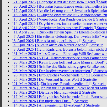
[ 21. April 2026 ]
Doppelpass mit der Borussen-Jugend
Starts
[ 20. April 2026 ]
Borussias Rumpftruppe gegen Ballweilers Ba
[ 17. April 2026 ]
An die Leistung vom Schwalbach-Spiel an
[ 16. April 2026 ]
C-Jugend erwartet die JSG Mandelbachtal z
[ 15. April 2026 ]
Vierer-Kette: Am Rande der Bande
Startsei
[ 14. April 2026 ]
Es geht weiter, immer weiter, immer weiter 
[ 11. April 2026 ]
Dreierkette: Infos aus dem Ellenfeld
Startse
[ 11. April 2026 ]
Rückkehr für ein Spiel ins Ellenfeld-Stadion
[ 7. April 2026 ]
Ein seltener Geburtstag: Der „weiße Blitz“ w
[ 6. April 2026 ]
Borussia mit guter Leistung
Startseite
[ 4. April 2026 ]
Alles in allem ein bitterer Abend
Startseite
[ 3. April 2026 ]
1:2 in Karlsruhe: Borussia belohnt sich nicht
[ 31. März 2026 ]
Alles Gute zum Ehrentag: Willi Seebauer wi
[ 29. März 2026 ]
VEBU Hausmeisterservice neuer Partner der
[ 28. März 2026 ]
Kevin Lüder hofft auf „alle Mann an Bord“
[ 27. März 2026 ]
Schalke des Südwestens gegen Schalke aus 
[ 26. März 2026 ]
Der Insolvenzverwalter informiert
Startseit
[ 26. März 2026 ]
Erfolgreiches Wochenende für die Borussen
[ 25. März 2026 ]
Der Vorstand hat das Wort
Startseite
[ 21. März 2026 ]
„Ein besseres Resultat verdient!“
Startseite
[ 19. März 2026 ]
„Ich bin für 22 gesunde Spieler nach 90 Mi
[ 18. März 2026 ]
Die Lage bleibt schwierig
Startseite
[ 17. März 2026 ]
Erfolgreiches Wochenende für die Borussen
[ 16. März 2026 ]
Ein ungleiches Duell
Startseite
[ 14. März 2026 ]
Anregungen für Elversberg?
Startseite