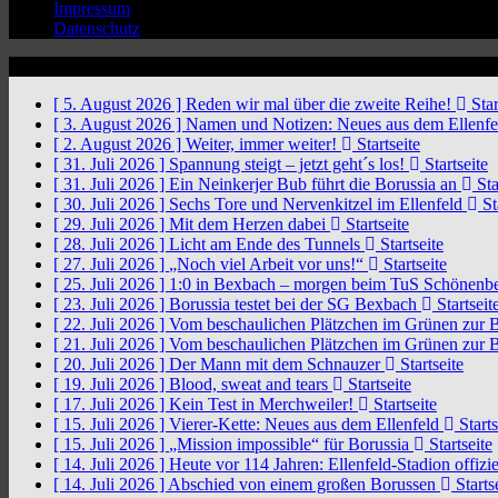
Impressum
Datenschutz
News Ticker
[ 5. August 2026 ]
Reden wir mal über die zweite Reihe!
Star
[ 3. August 2026 ]
Namen und Notizen: Neues aus dem Ellenf
[ 2. August 2026 ]
Weiter, immer weiter!
Startseite
[ 31. Juli 2026 ]
Spannung steigt – jetzt geht´s los!
Startseite
[ 31. Juli 2026 ]
Ein Neinkerjer Bub führt die Borussia an
Sta
[ 30. Juli 2026 ]
Sechs Tore und Nervenkitzel im Ellenfeld
St
[ 29. Juli 2026 ]
Mit dem Herzen dabei
Startseite
[ 28. Juli 2026 ]
Licht am Ende des Tunnels
Startseite
[ 27. Juli 2026 ]
„Noch viel Arbeit vor uns!“
Startseite
[ 25. Juli 2026 ]
1:0 in Bexbach – morgen beim TuS Schönenb
[ 23. Juli 2026 ]
Borussia testet bei der SG Bexbach
Startseit
[ 22. Juli 2026 ]
Vom beschaulichen Plätzchen im Grünen zur 
[ 21. Juli 2026 ]
Vom beschaulichen Plätzchen im Grünen zur 
[ 20. Juli 2026 ]
Der Mann mit dem Schnauzer
Startseite
[ 19. Juli 2026 ]
Blood, sweat and tears
Startseite
[ 17. Juli 2026 ]
Kein Test in Merchweiler!
Startseite
[ 15. Juli 2026 ]
Vierer-Kette: Neues aus dem Ellenfeld
Starts
[ 15. Juli 2026 ]
„Mission impossible“ für Borussia
Startseite
[ 14. Juli 2026 ]
Heute vor 114 Jahren: Ellenfeld-Stadion offizi
[ 14. Juli 2026 ]
Abschied von einem großen Borussen
Starts