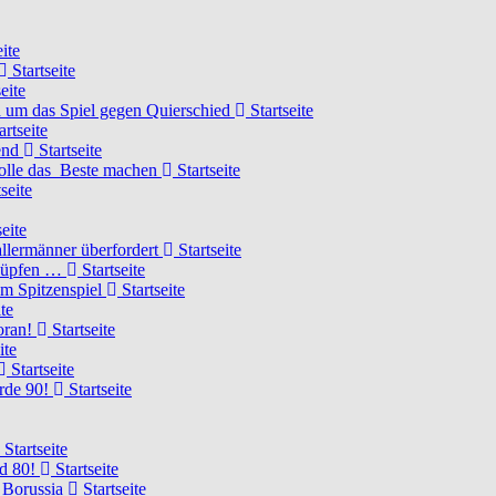
ite
Startseite
eite
 um das Spiel gegen Quierschied
Startseite
artseite
gend
Startseite
olle das Beste machen
Startseite
seite
eite
llermänner überfordert
Startseite
knüpfen …
Startseite
um Spitzenspiel
Startseite
te
voran!
Startseite
ite
Startseite
urde 90!
Startseite
Startseite
rd 80!
Startseite
 Borussia
Startseite