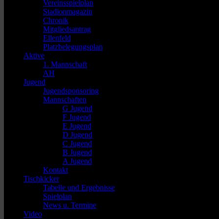
Vereinsspielplan
Stadionmagazin
Chronik
Mitgliedsantrag
Ellenfeld
Platzbelegungsplan
Aktive
1. Mannschaft
AH
Jugend
Jugendsponsoring
Mannschaften
G Jugend
F Jugend
E Jugend
D Jugend
C Jugend
B Jugend
A Jugend
Kontakt
Tischkicker
Tabelle und Ergebnisse
Spielplan
News u. Termine
Video