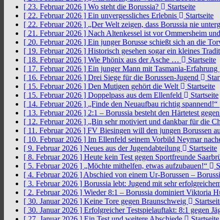
[ 23. Februar 2026 ]
Wo steht die Borussia?
Startseite
[ 22. Februar 2026 ]
Ein unvergessliches Erlebnis
Startseite
[ 22. Februar 2026 ]
„Der Welt zeigen, dass Borussia nie unter
[ 21. Februar 2026 ]
Nach Altenkessel ist vor Ommersheim und
[ 20. Februar 2026 ]
Ein junger Borusse schießt sich an die 
[ 19. Februar 2026 ]
Historisch gesehen sogar ein kleines Tradi
[ 18. Februar 2026 ]
Wie Phönix aus der Asche …
Startseite
[ 17. Februar 2026 ]
Ein junger Mann mit Tasmania-Erfahrung
[ 16. Februar 2026 ]
Drei Siege für die Borussen-Jugend
Star
[ 15. Februar 2026 ]
Den Mutigen gehört die Welt
Startseite
[ 15. Februar 2026 ]
Doppelpass aus dem Ellenfeld
Startseite
[ 14. Februar 2026 ]
„Finde den Neuaufbau richtig spannend!“
[ 13. Februar 2026 ]
2:1 – Borussia besteht den Härtetest gege
[ 12. Februar 2026 ]
„Bin sehr motiviert und dankbar für die 
[ 11. Februar 2026 ]
FV Biesingen will den jungen Borussen a
[ 10. Februar 2026 ]
Im Ellenfeld seinem Vorbild Neymar nach
[ 9. Februar 2026 ]
Neues aus der Jugendabteilung
Startseite
[ 8. Februar 2026 ]
Heute kein Test gegen Sportfreunde Saarb
[ 5. Februar 2026 ]
„Möchte mithelfen, etwas aufzubauen!“
S
[ 4. Februar 2026 ]
Abschied von einem Ur-Borussen – Borussi
[ 3. Februar 2026 ]
Borussia lebt: Jugend mit sehr erfolgreic
[ 2. Februar 2026 ]
Wieder 8:1 – Borussia dominiert Viktoria 
[ 30. Januar 2026 ]
Keine Tore gegen Braunschweig
Startseit
[ 30. Januar 2026 ]
Erfolgreicher Testspielauftakt: 8:1 gegen J
[ 27. Januar 2026 ]
Ein Test und weitere Abschiede
Startseite