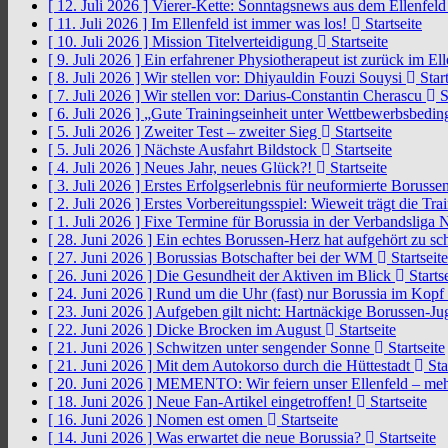
[ 12. Juli 2026 ]
Vierer-Kette: Sonntagsnews aus dem Ellenfel
[ 11. Juli 2026 ]
Im Ellenfeld ist immer was los!
Startseite
[ 10. Juli 2026 ]
Mission Titelverteidigung
Startseite
[ 9. Juli 2026 ]
Ein erfahrener Physiotherapeut ist zurück im El
[ 8. Juli 2026 ]
Wir stellen vor: Dhiyauldin Fouzi Souysi
Start
[ 7. Juli 2026 ]
Wir stellen vor: Darius-Constantin Cherascu
S
[ 6. Juli 2026 ]
„Gute Trainingseinheit unter Wettbewerbsbedi
[ 5. Juli 2026 ]
Zweiter Test – zweiter Sieg
Startseite
[ 5. Juli 2026 ]
Nächste Ausfahrt Bildstock
Startseite
[ 4. Juli 2026 ]
Neues Jahr, neues Glück?!
Startseite
[ 3. Juli 2026 ]
Erstes Erfolgserlebnis für neuformierte Borusse
[ 2. Juli 2026 ]
Erstes Vorbereitungsspiel: Wieweit trägt die Tr
[ 1. Juli 2026 ]
Fixe Termine für Borussia in der Verbandsliga
[ 28. Juni 2026 ]
Ein echtes Borussen-Herz hat aufgehört zu s
[ 27. Juni 2026 ]
Borussias Botschafter bei der WM
Startseite
[ 26. Juni 2026 ]
Die Gesundheit der Aktiven im Blick
Startse
[ 24. Juni 2026 ]
Rund um die Uhr (fast) nur Borussia im Kopf
[ 23. Juni 2026 ]
Aufgeben gilt nicht: Hartnäckige Borussen-
[ 22. Juni 2026 ]
Dicke Brocken im August
Startseite
[ 21. Juni 2026 ]
Schwitzen unter sengender Sonne
Startseite
[ 21. Juni 2026 ]
Mit dem Autokorso durch die Hüttestadt
Sta
[ 20. Juni 2026 ]
MEMENTO: Wir feiern unser Ellenfeld – mehr
[ 18. Juni 2026 ]
Neue Fan-Artikel eingetroffen!
Startseite
[ 16. Juni 2026 ]
Nomen est omen
Startseite
[ 14. Juni 2026 ]
Was erwartet die neue Borussia?
Startseite