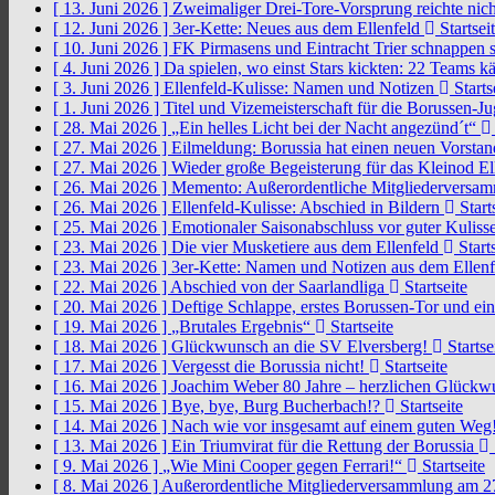
[ 13. Juni 2026 ]
Zweimaliger Drei-Tore-Vorsprung reichte nic
[ 12. Juni 2026 ]
3er-Kette: Neues aus dem Ellenfeld
Startsei
[ 10. Juni 2026 ]
FK Pirmasens und Eintracht Trier schnappen
[ 4. Juni 2026 ]
Da spielen, wo einst Stars kickten: 22 Teams
[ 3. Juni 2026 ]
Ellenfeld-Kulisse: Namen und Notizen
Starts
[ 1. Juni 2026 ]
Titel und Vizemeisterschaft für die Borussen-J
[ 28. Mai 2026 ]
„Ein helles Licht bei der Nacht angezünd´t“
[ 27. Mai 2026 ]
Eilmeldung: Borussia hat einen neuen Vorsta
[ 27. Mai 2026 ]
Wieder große Begeisterung für das Kleinod El
[ 26. Mai 2026 ]
Memento: Außerordentliche Mitgliederversa
[ 26. Mai 2026 ]
Ellenfeld-Kulisse: Abschied in Bildern
Start
[ 25. Mai 2026 ]
Emotionaler Saisonabschluss vor guter Kuliss
[ 23. Mai 2026 ]
Die vier Musketiere aus dem Ellenfeld
Starts
[ 23. Mai 2026 ]
3er-Kette: Namen und Notizen aus dem Ellen
[ 22. Mai 2026 ]
Abschied von der Saarlandliga
Startseite
[ 20. Mai 2026 ]
Deftige Schlappe, erstes Borussen-Tor und ei
[ 19. Mai 2026 ]
„Brutales Ergebnis“
Startseite
[ 18. Mai 2026 ]
Glückwunsch an die SV Elversberg!
Startse
[ 17. Mai 2026 ]
Vergesst die Borussia nicht!
Startseite
[ 16. Mai 2026 ]
Joachim Weber 80 Jahre – herzlichen Glück
[ 15. Mai 2026 ]
Bye, bye, Burg Bucherbach!?
Startseite
[ 14. Mai 2026 ]
Nach wie vor insgesamt auf einem guten Weg
[ 13. Mai 2026 ]
Ein Triumvirat für die Rettung der Borussia
[ 9. Mai 2026 ]
„Wie Mini Cooper gegen Ferrari!“
Startseite
[ 8. Mai 2026 ]
Außerordentliche Mitgliederversammlung am 2