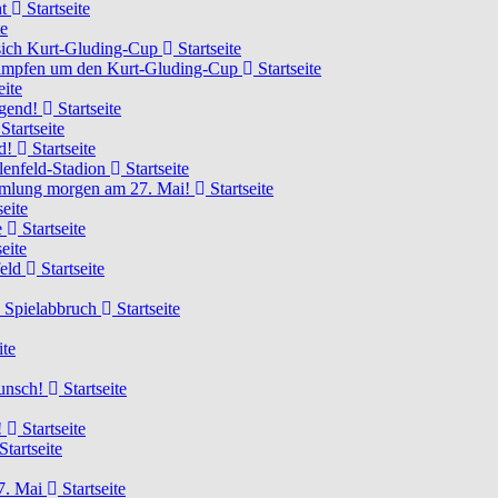
ht
Startseite
te
 sich Kurt-Gluding-Cup
Startseite
 kämpfen um den Kurt-Gluding-Cup
Startseite
eite
ugend!
Startseite
Startseite
nd!
Startseite
lenfeld-Stadion
Startseite
mmlung morgen am 27. Mai!
Startseite
seite
e
Startseite
eite
feld
Startseite
n Spielabbruch
Startseite
ite
wunsch!
Startseite
!
Startseite
Startseite
7. Mai
Startseite