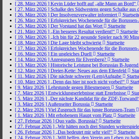
[ 28. März 2026 ]
Kevin Lüder hofft auf „alle Mann an Bord“
[ 27. März 2026 ]
Schalke des Südwestens gegen Schalke aus 
[ 26. März 2026 ]
Der Insolvenzverwalter informiert
Startseit
[ 26. März 2026 ]
Erfolgreiches Wochenende für die Borussen
[ 25. März 2026 ]
Der Vorstand hat das Wort
Startseite
[ 21. März 2026 ]
„Ein besseres Resultat verdient!“
Startseite
[ 19. März 2026 ]
„Ich bin für 22 gesunde Spieler nach 90 Mi
[ 18. März 2026 ]
Die Lage bleibt schwierig
Startseite
[ 17. März 2026 ]
Erfolgreiches Wochenende für die Borussen
[ 16. März 2026 ]
Ein ungleiches Duell
Startseite
[ 14. März 2026 ]
Anregungen für Elversberg?
Startseite
[ 13. März 2026 ]
Historische Leistung bei Borussias B-Jugen
[ 12. März 2026 ]
Dreier-Kette: Neues aus dem Ellenfeld
Star
[ 11. März 2026 ]
Die nächste schwere (Lern)Aufgabe
Startse
[ 10. März 2026 ]
„Denn das hier ist noch nicht vorbei!“
Start
[ 9. März 2026 ]
Lehrstunde gegen Bliesmengen
Startseite
[ 7. März 2026 ]
Entwicklungserlebnisse statt Ergebnisse
Star
[ 5. März 2026 ]
„Der nächste Kandidat für die ZDF-Torwand
[ 3. März 2026 ]
Außenseiter Borussia
Startseite
[ 2. März 2026 ]
Viel Zuspruch für das junge Borussen-Team
[ 1. März 2026 ]
Mit erhobenem Haupt vom Platz
Startseite
[ 27. Februar 2026 ]
Quo vadis, Borussia?
Startseite
[ 27. Februar 2026 ]
„Wir hätten noch drei Stunden weiterspi
[ 26. Februar 2026 ]
„Das bedeutet mir sehr viel!“
Startseite
[ 24. Februar 2026 ]
„Will helfen, den Verein am Leben zu hal