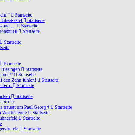
geht!“
Startseite
 Blieskastel
Startseite
Torwand …
Startseite
tionsduell
Startseite
Startseite
tseite
Startseite
n Biesingen
Startseite
Chance!“
Startseite
uf den Zahn fühlen!
Startseite
eifern!
Startseite
rücken
Startseite
tartseite
a trauert um Paul Georg †
Startseite
hem Wochenende
Startseite
Hühnerfeld
Startseite
e
ägersfreude
Startseite