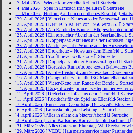
[ 7. Mai 2026 ]
Wieder klar verteilte Rollen
Startseite
[ 4. Mai 2026 ]
Spiel in Limbach früh gelaufen
Startseite
[ 1. Mai 2026 ]
Hoffnung auf ein ordentliches Resultat
Startse
[ 29. April 2026 ]
Viererkette: Neues aus der Borussen-Jugend
[ 28. April 2026 ]
Der “FCS-Killer” von 1966 wird 85!
Starts
[ 26. April 2026 ]
Am Rande der Bande – Bildgeschichten rund
[ 25. April 2026 ]
Ein torreicher Abend in der Saarlandliga
St
[ 24. April 2026 ]
Doppelpass: Aktuelles aus der Borussen-Ju
[ 23. April 2026 ]
Auch gegen die Wambe aus der Außenseiterr
[ 22. April 2026 ]
Dreierkette – News aus dem Ellenfeld
Start
[ 21. April 2026 ]
You´ll never walk alone
Startseite
[ 21. April 2026 ]
Doppelpass mit der Borussen-Jugend
Starts
[ 20. April 2026 ]
Borussias Rumpftruppe gegen Ballweilers Ba
[ 17. April 2026 ]
An die Leistung vom Schwalbach-Spiel an
[ 16. April 2026 ]
C-Jugend erwartet die JSG Mandelbachtal z
[ 15. April 2026 ]
Vierer-Kette: Am Rande der Bande
Startsei
[ 14. April 2026 ]
Es geht weiter, immer weiter, immer weiter 
[ 11. April 2026 ]
Dreierkette: Infos aus dem Ellenfeld
Startse
[ 11. April 2026 ]
Rückkehr für ein Spiel ins Ellenfeld-Stadion
[ 7. April 2026 ]
Ein seltener Geburtstag: Der „weiße Blitz“ w
[ 6. April 2026 ]
Borussia mit guter Leistung
Startseite
[ 4. April 2026 ]
Alles in allem ein bitterer Abend
Startseite
[ 3. April 2026 ]
1:2 in Karlsruhe: Borussia belohnt sich nicht
[ 31. März 2026 ]
Alles Gute zum Ehrentag: Willi Seebauer wi
[ 29. März 2026 ]
VEBU Hausmeisterservice neuer Partner der