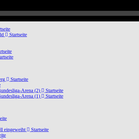
tseite
eld
Startseite
rtseite
artseite
erg
Startseite
e
Bundesliga-Arena (2)
Startseite
Bundesliga-Arena (1)
Startseite
eite
ell eingeweiht
Startseite
eite