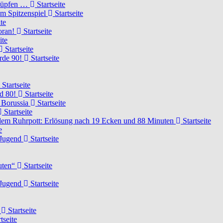
knüpfen …
Startseite
um Spitzenspiel
Startseite
te
voran!
Startseite
ite
Startseite
urde 90!
Startseite
Startseite
rd 80!
Startseite
 Borussia
Startseite
Startseite
dem Ruhrpott: Erlösung nach 19 Ecken und 88 Minuten
Startseite
e
-Jugend
Startseite
nuten“
Startseite
-Jugend
Startseite
d
Startseite
tseite