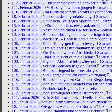
[ 12. Februar 2026 ]
„Bin sehr motiviert und dankbar für die 
[ 11. Februar 2026 ]
FV Biesingen will den jungen Borussen a
[ 10. Februar 2026 ]
Im Ellenfeld seinem Vorbild Neymar nach
[ 9. Februar 2026 ]
Neues aus der Jugendabteilung
Startseite
[ 8. Februar 2026 ]
Heute kein Test gegen Sportfreunde Saarb
[ 5. Februar 2026 ]
„Möchte mithelfen, etwas aufzubauen!“
S
[ 4. Februar 2026 ]
Abschied von einem Ur-Borussen – Borussi
[ 3. Februar 2026 ]
Borussia lebt: Jugend mit sehr erfolgreic
[ 2. Februar 2026 ]
Wieder 8:1 – Borussia dominiert Viktoria 
[ 30. Januar 2026 ]
Keine Tore gegen Braunschweig
Startseit
[ 30. Januar 2026 ]
Erfolgreicher Testspielauftakt: 8:1 gegen J
[ 27. Januar 2026 ]
Ein Test und weitere Abschiede
Startseite
[ 24. Januar 2026 ]
Tim Braun zieht es in die Heimat
Startseit
[ 22. Januar 2026 ]
Sag zum Abschied leise: „Servus!“
Startse
[ 21. Januar 2026 ]
Vor den Borussen liegt viel Arbeit
Startsei
[ 20. Januar 2026 ]
Borussen-Jugend ins neue Jahr gestartet
S
[ 19. Januar 2026 ]
Viel Lehrgeld und ein erster Neuzugang
S
[ 16. Januar 2026 ]
Borussia morgen zu Gast in der Riegelsber
[ 15. Januar 2026 ]
Borussia und das Ellenfeld von Dieben he
[ 13. Januar 2026 ]
Erlebnis statt Ergebnis
Startseite
[ 12. Januar 2026 ]
Borussen-Jugend setzt Ausrufezeichen!
St
[ 11. Januar 2026 ]
Kein Schiffbruch in Schiffweiler
Startseit
[ 9. Januar 2026 ]
Borussia beim Samson-Cup in Schiffweiler 
[ 8. Januar 2026 ]
Wie geht es weiter bei der Borussia?
Starts
[ 6. Januar 2026 ]
„Gute Erfahrung und schönes Erlebnis!“
St