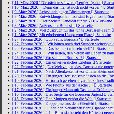
[ 11. März 2026 ]
Die nächste schwere (Lern)Aufgabe
Startse
[ 10. März 2026 ]
„Denn das hier ist noch nicht vorbei!“
Start
[ 9. März 2026 ]
Lehrstunde gegen Bliesmengen
Startseite
[ 7. März 2026 ]
Entwicklungserlebnisse statt Ergebnisse
Star
[ 5. März 2026 ]
„Der nächste Kandidat für die ZDF-Torwand
[ 3. März 2026 ]
Außenseiter Borussia
Startseite
[ 2. März 2026 ]
Viel Zuspruch für das junge Borussen-Team
[ 1. März 2026 ]
Mit erhobenem Haupt vom Platz
Startseite
[ 27. Februar 2026 ]
Quo vadis, Borussia?
Startseite
[ 27. Februar 2026 ]
„Wir hätten noch drei Stunden weiterspi
[ 26. Februar 2026 ]
„Das bedeutet mir sehr viel!“
Startseite
[ 24. Februar 2026 ]
„Will helfen, den Verein am Leben zu hal
[ 23. Februar 2026 ]
Wo steht die Borussia?
Startseite
[ 22. Februar 2026 ]
Ein unvergessliches Erlebnis
Startseite
[ 22. Februar 2026 ]
„Der Welt zeigen, dass Borussia nie unter
[ 21. Februar 2026 ]
Nach Altenkessel ist vor Ommersheim und
[ 20. Februar 2026 ]
Ein junger Borusse schießt sich an die 
[ 19. Februar 2026 ]
Historisch gesehen sogar ein kleines Tradi
[ 18. Februar 2026 ]
Wie Phönix aus der Asche …
Startseite
[ 17. Februar 2026 ]
Ein junger Mann mit Tasmania-Erfahrung
[ 16. Februar 2026 ]
Drei Siege für die Borussen-Jugend
Star
[ 15. Februar 2026 ]
Den Mutigen gehört die Welt
Startseite
[ 15. Februar 2026 ]
Doppelpass aus dem Ellenfeld
Startseite
[ 14. Februar 2026 ]
„Finde den Neuaufbau richtig spannend!“
[ 13. Februar 2026 ]
2:1 – Borussia besteht den Härtetest gege