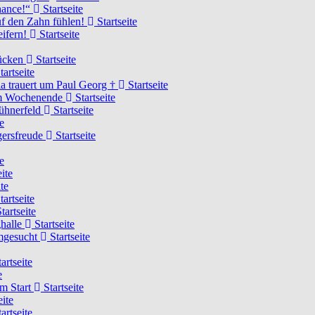
Chance!“
Startseite
uf den Zahn fühlen!
Startseite
eifern!
Startseite
rücken
Startseite
tartseite
a trauert um Paul Georg †
Startseite
hem Wochenende
Startseite
Hühnerfeld
Startseite
e
ägersfreude
Startseite
e
ite
te
tartseite
tartseite
ghalle
Startseite
imgesucht
Startseite
artseite
e
am Start
Startseite
eite
artseite