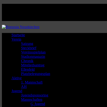
Facebook
Twitter
Instagram
Youtube
Startseite
Verein
Satzung
Steckbrief
Vereinsspielplan
Stadionmagazin
Chronik
Mitgliedsantrag
Ellenfeld
Platzbelegungsplan
Aktive
1. Mannschaft
AH
Jugend
Jugendsponsoring
Mannschaften
G Jugend