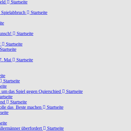
feld
Startseite
n Spielabbruch
Startseite
ite
wunsch!
Startseite
!
Startseite
Startseite
7. Mai
Startseite
ite
Startseite
eite
 um das Spiel gegen Quierschied
Startseite
artseite
gend
Startseite
olle das Beste machen
Startseite
seite
eite
llermänner überfordert
Startseite