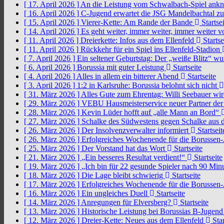
[ 17. April 2026 ]
An die Leistung vom Schwalbach-Spiel an
[ 16. April 2026 ]
C-Jugend erwartet die JSG Mandelbachtal z
[ 15. April 2026 ]
Vierer-Kette: Am Rande der Bande
Startsei
[ 14. April 2026 ]
Es geht weiter, immer weiter, immer weiter 
[ 11. April 2026 ]
Dreierkette: Infos aus dem Ellenfeld
Startse
[ 11. April 2026 ]
Rückkehr für ein Spiel ins Ellenfeld-Stadion
[ 7. April 2026 ]
Ein seltener Geburtstag: Der „weiße Blitz“ w
[ 6. April 2026 ]
Borussia mit guter Leistung
Startseite
[ 4. April 2026 ]
Alles in allem ein bitterer Abend
Startseite
[ 3. April 2026 ]
1:2 in Karlsruhe: Borussia belohnt sich nicht
[ 31. März 2026 ]
Alles Gute zum Ehrentag: Willi Seebauer wi
[ 29. März 2026 ]
VEBU Hausmeisterservice neuer Partner der
[ 28. März 2026 ]
Kevin Lüder hofft auf „alle Mann an Bord“
[ 27. März 2026 ]
Schalke des Südwestens gegen Schalke aus 
[ 26. März 2026 ]
Der Insolvenzverwalter informiert
Startseit
[ 26. März 2026 ]
Erfolgreiches Wochenende für die Borussen
[ 25. März 2026 ]
Der Vorstand hat das Wort
Startseite
[ 21. März 2026 ]
„Ein besseres Resultat verdient!“
Startseite
[ 19. März 2026 ]
„Ich bin für 22 gesunde Spieler nach 90 Mi
[ 18. März 2026 ]
Die Lage bleibt schwierig
Startseite
[ 17. März 2026 ]
Erfolgreiches Wochenende für die Borussen
[ 16. März 2026 ]
Ein ungleiches Duell
Startseite
[ 14. März 2026 ]
Anregungen für Elversberg?
Startseite
[ 13. März 2026 ]
Historische Leistung bei Borussias B-Jugen
[ 12. März 2026 ]
Dreier-Kette: Neues aus dem Ellenfeld
Star