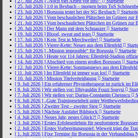
[ 27. Juli 2026 ]
„Noch viel Arbeit vor uns!“
Startseite
[ 25. Juli 2026 ]
1:0 in Bexbach – morgen beim TuS Schönenb
[ 23. Juli 2026 ]
Borussia testet bei der SG Bexbach
Startseit
[ 22. Juli 2026 ]
Vom beschaulichen Plätzchen im Grünen zur 
[ 21. Juli 2026 ]
Vom beschaulichen Plätzchen im Grünen zur 
[ 20. Juli 2026 ]
Der Mann mit dem Schnauzer
Startseite
[ 19. Juli 2026 ]
Blood, sweat and tears
Startseite
[ 17. Juli 2026 ]
Kein Test in Merchweiler!
Startseite
[ 15. Juli 2026 ]
Vierer-Kette: Neues aus dem Ellenfeld
Starts
[ 15. Juli 2026 ]
„Mission impossible“ für Borussia
Startseite
[ 14. Juli 2026 ]
Heute vor 114 Jahren: Ellenfeld-Stadion offizi
[ 14. Juli 2026 ]
Abschied von einem großen Borussen
Starts
[ 12. Juli 2026 ]
Vierer-Kette: Sonntagsnews aus dem Ellenfel
[ 11. Juli 2026 ]
Im Ellenfeld ist immer was los!
Startseite
[ 10. Juli 2026 ]
Mission Titelverteidigung
Startseite
[ 9. Juli 2026 ]
Ein erfahrener Physiotherapeut ist zurück im El
[ 8. Juli 2026 ]
Wir stellen vor: Dhiyauldin Fouzi Souysi
Start
[ 7. Juli 2026 ]
Wir stellen vor: Darius-Constantin Cherascu
S
[ 6. Juli 2026 ]
„Gute Trainingseinheit unter Wettbewerbsbedi
[ 5. Juli 2026 ]
Zweiter Test – zweiter Sieg
Startseite
[ 5. Juli 2026 ]
Nächste Ausfahrt Bildstock
Startseite
[ 4. Juli 2026 ]
Neues Jahr, neues Glück?!
Startseite
[ 3. Juli 2026 ]
Erstes Erfolgserlebnis für neuformierte Borusse
[ 2. Juli 2026 ]
Erstes Vorbereitungsspiel: Wieweit trägt die Tr
[ 1. Juli 2026 ]
Fixe Termine für Borussia in der Verbandsliga