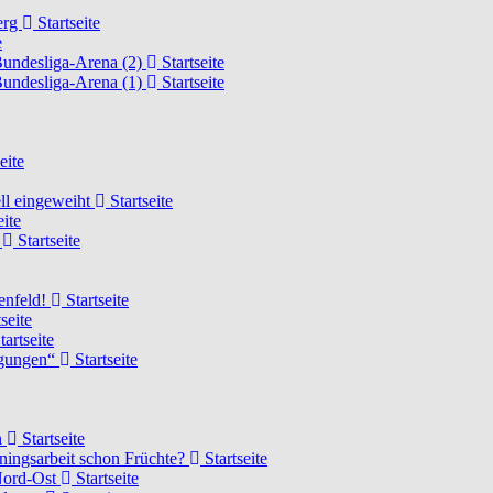
erg
Startseite
e
Bundesliga-Arena (2)
Startseite
Bundesliga-Arena (1)
Startseite
eite
ell eingeweiht
Startseite
eite
d
Startseite
lenfeld!
Startseite
seite
tartseite
ngungen“
Startseite
n
Startseite
ainingsarbeit schon Früchte?
Startseite
 Nord-Ost
Startseite