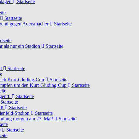
chlagen
Startseite
ite
Startseite
Jugend gegen Auersmacher
Startseite
rtseite
 als nur ein Stadion
Startseite
ht
Startseite
te
 sich Kurt-Gluding-Cup
Startseite
 kämpfen um den Kurt-Gluding-Cup
Startseite
eite
ugend!
Startseite
Startseite
nd!
Startseite
lenfeld-Stadion
Startseite
mmlung morgen am 27. Mai!
Startseite
seite
e
Startseite
eite