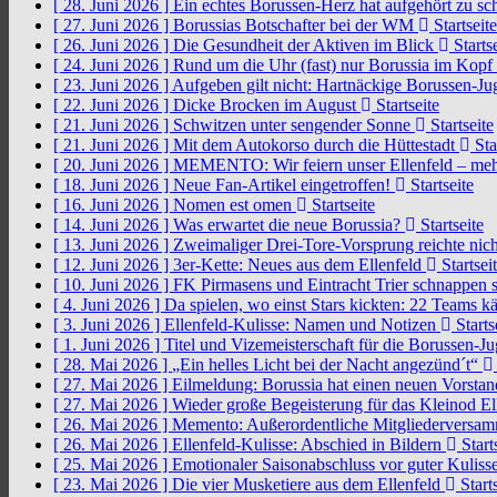
[ 28. Juni 2026 ]
Ein echtes Borussen-Herz hat aufgehört zu s
[ 27. Juni 2026 ]
Borussias Botschafter bei der WM
Startseite
[ 26. Juni 2026 ]
Die Gesundheit der Aktiven im Blick
Startse
[ 24. Juni 2026 ]
Rund um die Uhr (fast) nur Borussia im Kopf
[ 23. Juni 2026 ]
Aufgeben gilt nicht: Hartnäckige Borussen-
[ 22. Juni 2026 ]
Dicke Brocken im August
Startseite
[ 21. Juni 2026 ]
Schwitzen unter sengender Sonne
Startseite
[ 21. Juni 2026 ]
Mit dem Autokorso durch die Hüttestadt
Sta
[ 20. Juni 2026 ]
MEMENTO: Wir feiern unser Ellenfeld – mehr
[ 18. Juni 2026 ]
Neue Fan-Artikel eingetroffen!
Startseite
[ 16. Juni 2026 ]
Nomen est omen
Startseite
[ 14. Juni 2026 ]
Was erwartet die neue Borussia?
Startseite
[ 13. Juni 2026 ]
Zweimaliger Drei-Tore-Vorsprung reichte nic
[ 12. Juni 2026 ]
3er-Kette: Neues aus dem Ellenfeld
Startsei
[ 10. Juni 2026 ]
FK Pirmasens und Eintracht Trier schnappen
[ 4. Juni 2026 ]
Da spielen, wo einst Stars kickten: 22 Teams
[ 3. Juni 2026 ]
Ellenfeld-Kulisse: Namen und Notizen
Starts
[ 1. Juni 2026 ]
Titel und Vizemeisterschaft für die Borussen-J
[ 28. Mai 2026 ]
„Ein helles Licht bei der Nacht angezünd´t“
[ 27. Mai 2026 ]
Eilmeldung: Borussia hat einen neuen Vorsta
[ 27. Mai 2026 ]
Wieder große Begeisterung für das Kleinod El
[ 26. Mai 2026 ]
Memento: Außerordentliche Mitgliederversa
[ 26. Mai 2026 ]
Ellenfeld-Kulisse: Abschied in Bildern
Start
[ 25. Mai 2026 ]
Emotionaler Saisonabschluss vor guter Kuliss
[ 23. Mai 2026 ]
Die vier Musketiere aus dem Ellenfeld
Starts