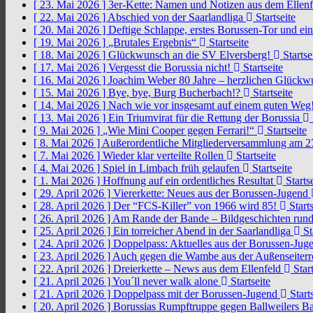
[ 23. Mai 2026 ]
3er-Kette: Namen und Notizen aus dem Ellen
[ 22. Mai 2026 ]
Abschied von der Saarlandliga
Startseite
[ 20. Mai 2026 ]
Deftige Schlappe, erstes Borussen-Tor und ei
[ 19. Mai 2026 ]
„Brutales Ergebnis“
Startseite
[ 18. Mai 2026 ]
Glückwunsch an die SV Elversberg!
Startse
[ 17. Mai 2026 ]
Vergesst die Borussia nicht!
Startseite
[ 16. Mai 2026 ]
Joachim Weber 80 Jahre – herzlichen Glück
[ 15. Mai 2026 ]
Bye, bye, Burg Bucherbach!?
Startseite
[ 14. Mai 2026 ]
Nach wie vor insgesamt auf einem guten Weg
[ 13. Mai 2026 ]
Ein Triumvirat für die Rettung der Borussia
[ 9. Mai 2026 ]
„Wie Mini Cooper gegen Ferrari!“
Startseite
[ 8. Mai 2026 ]
Außerordentliche Mitgliederversammlung am 2
[ 7. Mai 2026 ]
Wieder klar verteilte Rollen
Startseite
[ 4. Mai 2026 ]
Spiel in Limbach früh gelaufen
Startseite
[ 1. Mai 2026 ]
Hoffnung auf ein ordentliches Resultat
Startse
[ 29. April 2026 ]
Viererkette: Neues aus der Borussen-Jugend
[ 28. April 2026 ]
Der “FCS-Killer” von 1966 wird 85!
Starts
[ 26. April 2026 ]
Am Rande der Bande – Bildgeschichten rund
[ 25. April 2026 ]
Ein torreicher Abend in der Saarlandliga
St
[ 24. April 2026 ]
Doppelpass: Aktuelles aus der Borussen-Ju
[ 23. April 2026 ]
Auch gegen die Wambe aus der Außenseiterr
[ 22. April 2026 ]
Dreierkette – News aus dem Ellenfeld
Start
[ 21. April 2026 ]
You´ll never walk alone
Startseite
[ 21. April 2026 ]
Doppelpass mit der Borussen-Jugend
Starts
[ 20. April 2026 ]
Borussias Rumpftruppe gegen Ballweilers Ba