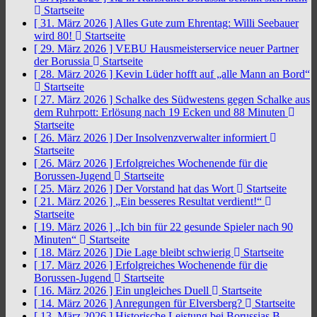
Startseite
[ 31. März 2026 ]
Alles Gute zum Ehrentag: Willi Seebauer
wird 80!
Startseite
[ 29. März 2026 ]
VEBU Hausmeisterservice neuer Partner
der Borussia
Startseite
[ 28. März 2026 ]
Kevin Lüder hofft auf „alle Mann an Bord“
Startseite
[ 27. März 2026 ]
Schalke des Südwestens gegen Schalke aus
dem Ruhrpott: Erlösung nach 19 Ecken und 88 Minuten
Startseite
[ 26. März 2026 ]
Der Insolvenzverwalter informiert
Startseite
[ 26. März 2026 ]
Erfolgreiches Wochenende für die
Borussen-Jugend
Startseite
[ 25. März 2026 ]
Der Vorstand hat das Wort
Startseite
[ 21. März 2026 ]
„Ein besseres Resultat verdient!“
Startseite
[ 19. März 2026 ]
„Ich bin für 22 gesunde Spieler nach 90
Minuten“
Startseite
[ 18. März 2026 ]
Die Lage bleibt schwierig
Startseite
[ 17. März 2026 ]
Erfolgreiches Wochenende für die
Borussen-Jugend
Startseite
[ 16. März 2026 ]
Ein ungleiches Duell
Startseite
[ 14. März 2026 ]
Anregungen für Elversberg?
Startseite
[ 13. März 2026 ]
Historische Leistung bei Borussias B-