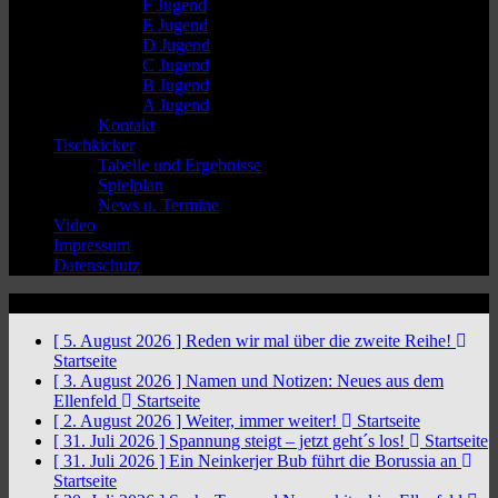
F Jugend
E Jugend
D Jugend
C Jugend
B Jugend
A Jugend
Kontakt
Tischkicker
Tabelle und Ergebnisse
Spielplan
News u. Termine
Video
Impressum
Datenschutz
News Ticker
[ 5. August 2026 ]
Reden wir mal über die zweite Reihe!
Startseite
[ 3. August 2026 ]
Namen und Notizen: Neues aus dem
Ellenfeld
Startseite
[ 2. August 2026 ]
Weiter, immer weiter!
Startseite
[ 31. Juli 2026 ]
Spannung steigt – jetzt geht´s los!
Startseite
[ 31. Juli 2026 ]
Ein Neinkerjer Bub führt die Borussia an
Startseite