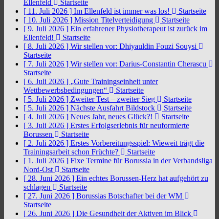
Ellenfeld
Startseite
[ 11. Juli 2026 ]
Im Ellenfeld ist immer was los!
Startseite
[ 10. Juli 2026 ]
Mission Titelverteidigung
Startseite
[ 9. Juli 2026 ]
Ein erfahrener Physiotherapeut ist zurück im
Ellenfeld!
Startseite
[ 8. Juli 2026 ]
Wir stellen vor: Dhiyauldin Fouzi Souysi
Startseite
[ 7. Juli 2026 ]
Wir stellen vor: Darius-Constantin Cherascu
Startseite
[ 6. Juli 2026 ]
„Gute Trainingseinheit unter
Wettbewerbsbedingungen“
Startseite
[ 5. Juli 2026 ]
Zweiter Test – zweiter Sieg
Startseite
[ 5. Juli 2026 ]
Nächste Ausfahrt Bildstock
Startseite
[ 4. Juli 2026 ]
Neues Jahr, neues Glück?!
Startseite
[ 3. Juli 2026 ]
Erstes Erfolgserlebnis für neuformierte
Borussen
Startseite
[ 2. Juli 2026 ]
Erstes Vorbereitungsspiel: Wieweit trägt die
Trainingsarbeit schon Früchte?
Startseite
[ 1. Juli 2026 ]
Fixe Termine für Borussia in der Verbandsliga
Nord-Ost
Startseite
[ 28. Juni 2026 ]
Ein echtes Borussen-Herz hat aufgehört zu
schlagen
Startseite
[ 27. Juni 2026 ]
Borussias Botschafter bei der WM
Startseite
[ 26. Juni 2026 ]
Die Gesundheit der Aktiven im Blick