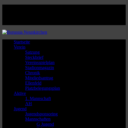
Facebook
Twitter
Instagram
Youtube
Startseite
Verein
Satzung
Steckbrief
Vereinsspielplan
Stadionmagazin
Chronik
Mitgliedsantrag
Ellenfeld
Platzbelegungsplan
Aktive
1. Mannschaft
AH
Jugend
Jugendsponsoring
Mannschaften
G Jugend