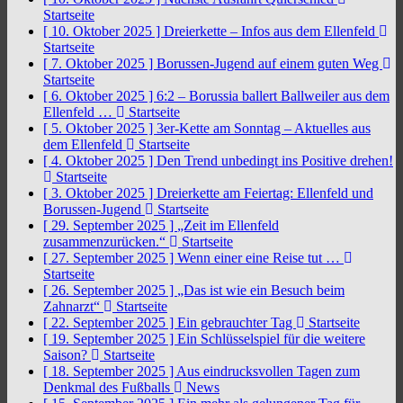
Startseite
[ 10. Oktober 2025 ]
Dreierkette – Infos aus dem Ellenfeld
Startseite
[ 7. Oktober 2025 ]
Borussen-Jugend auf einem guten Weg
Startseite
[ 6. Oktober 2025 ]
6:2 – Borussia ballert Ballweiler aus dem
Ellenfeld …
Startseite
[ 5. Oktober 2025 ]
3er-Kette am Sonntag – Aktuelles aus
dem Ellenfeld
Startseite
[ 4. Oktober 2025 ]
Den Trend unbedingt ins Positive drehen!
Startseite
[ 3. Oktober 2025 ]
Dreierkette am Feiertag: Ellenfeld und
Borussen-Jugend
Startseite
[ 29. September 2025 ]
„Zeit im Ellenfeld
zusammenzurücken.“
Startseite
[ 27. September 2025 ]
Wenn einer eine Reise tut …
Startseite
[ 26. September 2025 ]
„Das ist wie ein Besuch beim
Zahnarzt“
Startseite
[ 22. September 2025 ]
Ein gebrauchter Tag
Startseite
[ 19. September 2025 ]
Ein Schlüsselspiel für die weitere
Saison?
Startseite
[ 18. September 2025 ]
Aus eindrucksvollen Tagen zum
Denkmal des Fußballs
News