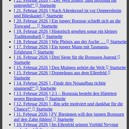
[ 22. Februar 2026 ]
„Der Welt zeigen, dass Borussia nie
untergeht!“
Startseite
[ 21. Februar 2026 ]
Nach Altenkessel ist vor Ommersheim
und Blieskastel
Startseite
[ 20. Februar 2026 ]
Ein junger Borusse schießt sich an die
Torwand …
Startseite
[ 19. Februar 2026 ]
Historisch gesehen sogar ein kleines
Traditionsduell
Startseite
[ 18. Februar 2026 ]
Wie Phönix aus der Asche …
Startseite
[ 17. Februar 2026 ]
Ein junger Mann mit Tasmania-
Erfahrung
Startseite
[ 16. Februar 2026 ]
Drei Siege für die Borussen-Jugend
Startseite
[ 15. Februar 2026 ]
Den Mutigen gehört die Welt
Startseite
[ 15. Februar 2026 ]
Doppelpass aus dem Ellenfeld
Startseite
[ 14. Februar 2026 ]
„Finde den Neuaufbau richtig
spannend!“
Startseite
[ 13. Februar 2026 ]
2:1 – Borussia besteht den Härtetest
gegen Biesingen
Startseite
[ 12. Februar 2026 ]
„Bin sehr motiviert und dankbar für die
Chance!“
Startseite
[ 11. Februar 2026 ]
FV Biesingen will den jungen Borussen
auf den Zahn fühlen!
Startseite
[ 10. Februar 2026 ]
Im Ellenfeld seinem Vorbild Neymar