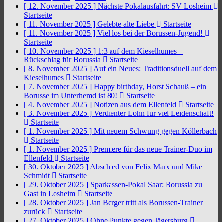
[ 12. November 2025 ]
Nächste Pokalausfahrt: SV Losheim
Startseite
[ 11. November 2025 ]
Gelebte alte Liebe
Startseite
[ 11. November 2025 ]
Viel los bei der Borussen-Jugend!
Startseite
[ 10. November 2025 ]
1:3 auf dem Kieselhumes –
Rückschlag für Borussia
Startseite
[ 8. November 2025 ]
Auf ein Neues: Traditionsduell auf dem
Kieselhumes
Startseite
[ 7. November 2025 ]
Happy birthday, Horst Schauß – ein
Borusse im Unterhemd ist 80!
Startseite
[ 4. November 2025 ]
Notizen aus dem Ellenfeld
Startseite
[ 3. November 2025 ]
Verdienter Lohn für viel Leidenschaft!
Startseite
[ 1. November 2025 ]
Mit neuem Schwung gegen Köllerbach
Startseite
[ 1. November 2025 ]
Premiere für das neue Trainer-Duo im
Ellenfeld
Startseite
[ 30. Oktober 2025 ]
Abschied von Felix Marx und Mike
Schmidt
Startseite
[ 29. Oktober 2025 ]
Sparkassen-Pokal Saar: Borussia zu
Gast in Losheim
Startseite
[ 28. Oktober 2025 ]
Jan Berger tritt als Borussen-Trainer
zurück
Startseite
[ 27. Oktober 2025 ]
Ohne Punkte gegen Jägersburg