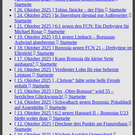
Startseite
[ 26. Oktober 2025 ]
Tobias Jänicke – der Film
Startseite
[ 24. Oktober 2025 ]
In Jägersburg diesmal nur Außenseiter
Startseite
[ 21. Oktober 2025 ]
6:1 gegen den FCN: Ein Derbysieg für
Michael Rosar
Startseite
[ 19. Oktober 2025 ]
0:1 gegen Limbach – Borussias
Aufwind abgebremst
Startseite
[ 18. Oktober 2025 ]
Borussia gegen FCN 21 – Derbytime im
Ellenfeld
Startseite
[ 17. Oktober 2025 ]
Kann Borussia die kleine Serie
ausbauen?
Startseite
[ 16. Oktober 2025 ]
Verdienter Lohn für eine beherzte
Leistung
Startseite
[ 15. Oktober 2025 ]
„Chrissie“ hätte seine helle Freude
gehabt
Startseite
[ 15. Oktober 2025 ]
Der „Ober-Borusse“ wird 55 –
herzlichen Glückwunsch!
Startseite
[ 14. Oktober 2025 ]
Schwalbach gegen Borussia: Pokalduell
auf Augenhöhe
Startseite
[ 13. Oktober 2025 ]
6:2 gegen Hangard II – Borussias U23
bleibt weiter dran
Startseite
[ 12. Oktober 2025 ]
Dreckige drei Punkte am Franzenhaus
Startseite
[ 10. Oktober 2025 ]
Nächste Ausfahrt Quierschied