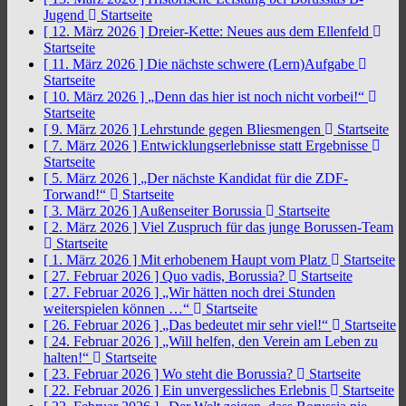
Jugend
Startseite
[ 12. März 2026 ]
Dreier-Kette: Neues aus dem Ellenfeld
Startseite
[ 11. März 2026 ]
Die nächste schwere (Lern)Aufgabe
Startseite
[ 10. März 2026 ]
„Denn das hier ist noch nicht vorbei!“
Startseite
[ 9. März 2026 ]
Lehrstunde gegen Bliesmengen
Startseite
[ 7. März 2026 ]
Entwicklungserlebnisse statt Ergebnisse
Startseite
[ 5. März 2026 ]
„Der nächste Kandidat für die ZDF-
Torwand!“
Startseite
[ 3. März 2026 ]
Außenseiter Borussia
Startseite
[ 2. März 2026 ]
Viel Zuspruch für das junge Borussen-Team
Startseite
[ 1. März 2026 ]
Mit erhobenem Haupt vom Platz
Startseite
[ 27. Februar 2026 ]
Quo vadis, Borussia?
Startseite
[ 27. Februar 2026 ]
„Wir hätten noch drei Stunden
weiterspielen können …“
Startseite
[ 26. Februar 2026 ]
„Das bedeutet mir sehr viel!“
Startseite
[ 24. Februar 2026 ]
„Will helfen, den Verein am Leben zu
halten!“
Startseite
[ 23. Februar 2026 ]
Wo steht die Borussia?
Startseite
[ 22. Februar 2026 ]
Ein unvergessliches Erlebnis
Startseite