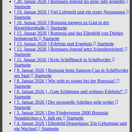
[ 20. Januar 2026 ]
Borussen-Jugend ins neue Jahr gestartet
Startseite
[ 19. Januar 2026 ]
Viel Lehrgeld und ein erster Neuzugang
Startseite
[ 16. Januar 2026 ]
Borussia morgen zu Gast in der
Riegelsberghalle
Startseite
[ 15. Januar 2026 ]
Borussia und das Ellenfeld von Dieben
heimgesucht
Startseite
[ 13. Januar 2026 ]
Erlebnis statt Ergebnis
Startseite
[ 12. Januar 2026 ]
Borussen-Jugend setzt Ausrufezeichen!
Startseite
[ 11. Januar 2026 ]
Kein Schiffbruch in Schiffweiler
Startseite
[ 9. Januar 2026 ]
Borussia beim Samson-Cup in Schiffweiler
am Start
Startseite
[ 8. Januar 2026 ]
Wie geht es weiter bei der Borussia?
Startseite
[ 6. Januar 2026 ]
„Gute Erfahrung und schönes Erlebnis!“
Startseite
[ 5. Januar 2026 ]
Der personelle Aderlass geht weiter
Startseite
[ 5. Januar 2026 ]
Der Förderverein 2000 Borussia
Neunkirchen e.V. lädt ein
Startseite
[ 4. Januar 2026 ]
Ellenfeld-Doppelpass: Ein Geburtstag und
ein Wechsel
Startseite