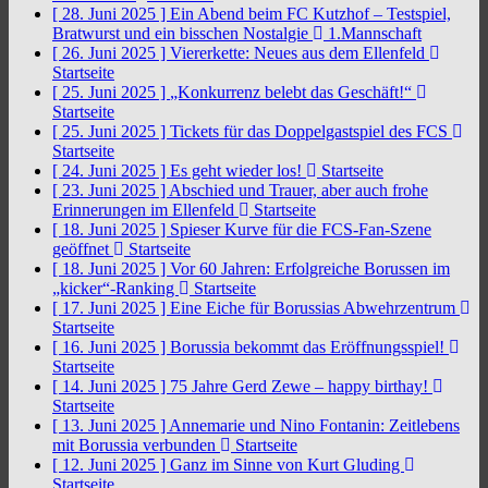
[ 28. Juni 2025 ]
Ein Abend beim FC Kutzhof – Testspiel,
Bratwurst und ein bisschen Nostalgie
1.Mannschaft
[ 26. Juni 2025 ]
Viererkette: Neues aus dem Ellenfeld
Startseite
[ 25. Juni 2025 ]
„Konkurrenz belebt das Geschäft!“
Startseite
[ 25. Juni 2025 ]
Tickets für das Doppelgastspiel des FCS
Startseite
[ 24. Juni 2025 ]
Es geht wieder los!
Startseite
[ 23. Juni 2025 ]
Abschied und Trauer, aber auch frohe
Erinnerungen im Ellenfeld
Startseite
[ 18. Juni 2025 ]
Spieser Kurve für die FCS-Fan-Szene
geöffnet
Startseite
[ 18. Juni 2025 ]
Vor 60 Jahren: Erfolgreiche Borussen im
„kicker“-Ranking
Startseite
[ 17. Juni 2025 ]
Eine Eiche für Borussias Abwehrzentrum
Startseite
[ 16. Juni 2025 ]
Borussia bekommt das Eröffnungsspiel!
Startseite
[ 14. Juni 2025 ]
75 Jahre Gerd Zewe – happy birthay!
Startseite
[ 13. Juni 2025 ]
Annemarie und Nino Fontanin: Zeitlebens
mit Borussia verbunden
Startseite
[ 12. Juni 2025 ]
Ganz im Sinne von Kurt Gluding
Startseite