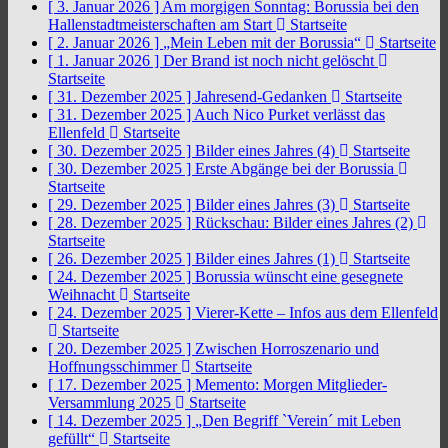
[ 3. Januar 2026 ]
Am morgigen Sonntag: Borussia bei den
Hallenstadtmeisterschaften am Start
Startseite
[ 2. Januar 2026 ]
„Mein Leben mit der Borussia“
Startseite
[ 1. Januar 2026 ]
Der Brand ist noch nicht gelöscht
Startseite
[ 31. Dezember 2025 ]
Jahresend-Gedanken
Startseite
[ 31. Dezember 2025 ]
Auch Nico Purket verlässt das
Ellenfeld
Startseite
[ 30. Dezember 2025 ]
Bilder eines Jahres (4)
Startseite
[ 30. Dezember 2025 ]
Erste Abgänge bei der Borussia
Startseite
[ 29. Dezember 2025 ]
Bilder eines Jahres (3)
Startseite
[ 28. Dezember 2025 ]
Rückschau: Bilder eines Jahres (2)
Startseite
[ 26. Dezember 2025 ]
Bilder eines Jahres (1)
Startseite
[ 24. Dezember 2025 ]
Borussia wünscht eine gesegnete
Weihnacht
Startseite
[ 24. Dezember 2025 ]
Vierer-Kette – Infos aus dem Ellenfeld
Startseite
[ 20. Dezember 2025 ]
Zwischen Horroszenario und
Hoffnungsschimmer
Startseite
[ 17. Dezember 2025 ]
Memento: Morgen Mitglieder-
Versammlung 2025
Startseite
[ 14. Dezember 2025 ]
„Den Begriff `Verein´ mit Leben
gefüllt“
Startseite