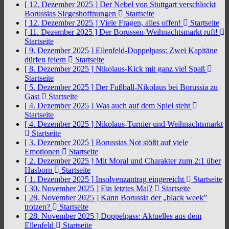
[ 12. Dezember 2025 ]
Der Nebel von Stuttgart verschluckt
Borussias Siegeshoffnungen
Startseite
[ 12. Dezember 2025 ]
Viele Fragen, alles offen!
Startseite
[ 11. Dezember 2025 ]
Der Borussen-Weihnachtsmarkt ruft!
Startseite
[ 9. Dezember 2025 ]
Ellenfeld-Doppelpass: Zwei Kapitäne
dürfen feiern
Startseite
[ 8. Dezember 2025 ]
Nikolaus-Kick mit ganz viel Spaß
Startseite
[ 5. Dezember 2025 ]
Der Fußball-Nikolaus bei Borussia zu
Gast
Startseite
[ 4. Dezember 2025 ]
Was auch auf dem Spiel steht
Startseite
[ 4. Dezember 2025 ]
Nikolaus-Turnier und Weihnachtsmarkt
Startseite
[ 3. Dezember 2025 ]
Borussias Not stößt auf viele
Emotionen
Startseite
[ 2. Dezember 2025 ]
Mit Moral und Charakter zum 2:1 über
Hasborn
Startseite
[ 1. Dezember 2025 ]
Insolvenzantrag eingereicht
Startseite
[ 30. November 2025 ]
Ein letztes Mal?
Startseite
[ 28. November 2025 ]
Kann Borussia der „black week”
trotzen?
Startseite
[ 28. November 2025 ]
Doppelpass: Aktuelles aus dem
Ellenfeld
Startseite