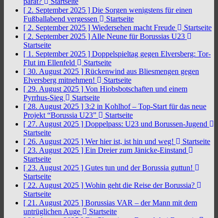
parat?
Startseite
[ 2. September 2025 ]
Die Sorgen wenigstens für einen
Fußballabend vergessen
Startseite
[ 2. September 2025 ]
Wiedersehen macht Freude
Startseite
[ 2. September 2025 ]
Alle Neune für Borussias U23
Startseite
[ 1. September 2025 ]
Doppelspieltag gegen Elversberg: Tor-
Flut im Ellenfeld
Startseite
[ 30. August 2025 ]
Rückenwind aus Bliesmengen gegen
Elversberg mitnehmen!
Startseite
[ 29. August 2025 ]
Von Hiobsbotschaften und einem
Pyrrhus-Sieg
Startseite
[ 28. August 2025 ]
3:2 in Kohlhof – Top-Start für das neue
Projekt “Borussia U23”
Startseite
[ 27. August 2025 ]
Doppelpass: U23 und Borussen-Jugend
Startseite
[ 26. August 2025 ]
Wer hier ist, ist hin und weg!
Startseite
[ 23. August 2025 ]
Ein Dreier zum Jänicke-Einstand
Startseite
[ 23. August 2025 ]
Gutes tun und der Borussia guttun!
Startseite
[ 22. August 2025 ]
Wohin geht die Reise der Borussia?
Startseite
[ 21. August 2025 ]
Borussias VAR – der Mann mit dem
untrüglichen Auge
Startseite