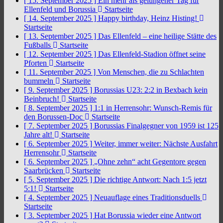
[ 15. September 2025 ]
Ein mehr als gelungener Tag für
Ellenfeld und Borussia
Startseite
[ 14. September 2025 ]
Happy birthday, Heinz Histing!
Startseite
[ 13. September 2025 ]
Das Ellenfeld – eine heilige Stätte des
Fußballs
Startseite
[ 12. September 2025 ]
Das Ellenfeld-Stadion öffnet seine
Pforten
Startseite
[ 11. September 2025 ]
Von Menschen, die zu Schlachten
bummeln
Startseite
[ 9. September 2025 ]
Borussias U23: 2:2 in Bexbach kein
Beinbruch!
Startseite
[ 8. September 2025 ]
1:1 in Herrensohr: Wunsch-Remis für
den Borussen-Doc
Startseite
[ 7. September 2025 ]
Borussias Finalgegner von 1959 ist 125
Jahre alt!
Startseite
[ 6. September 2025 ]
Weiter, immer weiter: Nächste Ausfahrt
Herrensohr
Startseite
[ 6. September 2025 ]
„Ohne zehn“ acht Gegentore gegen
Saarbrücken
Startseite
[ 5. September 2025 ]
Die richtige Antwort: Nach 1:5 jetzt
5:1!
Startseite
[ 4. September 2025 ]
Neuauflage eines Traditionsduells
Startseite
[ 3. September 2025 ]
Hat Borussia wieder eine Antwort