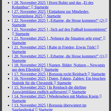
[ 28. November 2025 ]
Horst Buhtz und das „Ei des
Kolumbus“
Startseite
[ 27. November 2025 ]
Einladung zur Mitglieder-
Versammlung 2025
Startseite
[ 22. November 2025 ]
„Erbarme, die Hesse kommen!“ (2)
Startseite
[ 21. November 2025 ]
„Sich auf den Fußball konzentrieren“
Startseite
[ 21. November 2025 ]
„Nehmen die Situation sehr ernst“
Startseite
[ 21. November 2025 ]
Ruhe in Frieden, Erwin Türk!
Startseite
[ 20. November 2025 ]
„Erbarme, die Hesse kommen!“ (1)
Startseite
[ 18. November 2025 ]
Namen, Bilder, Notizen – Newsmix
aus dem Ellenfeld
Startseite
[ 17. November 2025 ]
Borussia rockt Reisbach
Startseite
[ 16. November 2025 ]
Daten, Fakten, Zahlen: Ein bisschen
Statistik für die Chronistik
Startseite
[ 15. November 2025 ]
In Reisbach die dürftige
Auswärtsbilanz endlich aufbessern!
Startseite
[ 14. November 2025 ]
Wiedersehen mit Markus Kneip
Startseite
[ 13. November 2025 ]
Borussia überwintert im
Saarlandpokal
Startseite