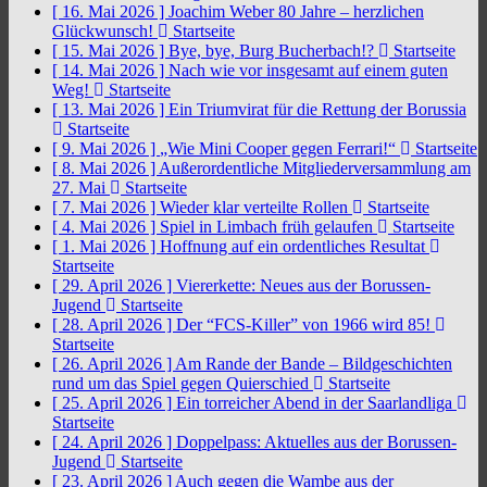
[ 16. Mai 2026 ]
Joachim Weber 80 Jahre – herzlichen
Glückwunsch!
Startseite
[ 15. Mai 2026 ]
Bye, bye, Burg Bucherbach!?
Startseite
[ 14. Mai 2026 ]
Nach wie vor insgesamt auf einem guten
Weg!
Startseite
[ 13. Mai 2026 ]
Ein Triumvirat für die Rettung der Borussia
Startseite
[ 9. Mai 2026 ]
„Wie Mini Cooper gegen Ferrari!“
Startseite
[ 8. Mai 2026 ]
Außerordentliche Mitgliederversammlung am
27. Mai
Startseite
[ 7. Mai 2026 ]
Wieder klar verteilte Rollen
Startseite
[ 4. Mai 2026 ]
Spiel in Limbach früh gelaufen
Startseite
[ 1. Mai 2026 ]
Hoffnung auf ein ordentliches Resultat
Startseite
[ 29. April 2026 ]
Viererkette: Neues aus der Borussen-
Jugend
Startseite
[ 28. April 2026 ]
Der “FCS-Killer” von 1966 wird 85!
Startseite
[ 26. April 2026 ]
Am Rande der Bande – Bildgeschichten
rund um das Spiel gegen Quierschied
Startseite
[ 25. April 2026 ]
Ein torreicher Abend in der Saarlandliga
Startseite
[ 24. April 2026 ]
Doppelpass: Aktuelles aus der Borussen-
Jugend
Startseite
[ 23. April 2026 ]
Auch gegen die Wambe aus der