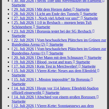
[ 30. Juli 2026 ]
Sechs Tore und Nervenkitzel im Ellenfeld
Startseite
[ 29. Juli 2026 ]
Mit dem Herzen dabei
Startseite
[ 28. Juli 2026 ]
Licht am Ende des Tunnels
Startseite
[ 27. Juli 2026 ]
„Noch viel Arbeit vor uns!“
Startseite
[ 25. Juli 2026 ]
1:0 in Bexbach – morgen beim TuS
Schönenberg
Startseite
[ 23. Juli 2026 ]
Borussia testet bei der SG Bexbach
Startseite
[ 22. Juli 2026 ]
Vom beschaulichen Plätzchen im Grünen zur
Bundesliga-Arena (2)
Startseite
[ 21. Juli 2026 ]
Vom beschaulichen Plätzchen im Grünen zur
Bundesliga-Arena (1)
Startseite
[ 20. Juli 2026 ]
Der Mann mit dem Schnauzer
Startseite
[ 19. Juli 2026 ]
Blood, sweat and tears
Startseite
[ 17. Juli 2026 ]
Kein Test in Merchweiler!
Startseite
[ 15. Juli 2026 ]
Vierer-Kette: Neues aus dem Ellenfeld
Startseite
[ 15. Juli 2026 ]
„Mission impossible“ für Borussia
Startseite
[ 14. Juli 2026 ]
Heute vor 114 Jahren: Ellenfeld-Stadion
offiziell eingeweiht
Startseite
[ 14. Juli 2026 ]
Abschied von einem großen Borussen
Startseite
[ 12. Juli 2026 ]
Vierer-Kette: Sonntagsnews aus dem