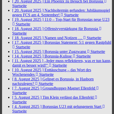
[ 20. August 2025 ]
Ein Phoenix zu Besuch bei Borussia
Startseite
[ 20. August 2025 ]
Nachholtermin gefunden: Jubiläumsspiel
gegen FCS am 4. September!
Startseite
[ 19. August 2025 ]
11:0 – Top-Start für Borussias neue U23
Startseite
[ 18. August 2025 ]
Offensivverstärkung für Borussia
Startseite
[ 18. August 2025 ]
Namen und Notizen …
Startseite
[ 17. August 2025 ]
Borussias Statement: 5:1 gegen Rastpfuhl
Startseite
[ 15. August 2025 ]
Borussia unter Zugzwang
Startseite
[ 14. August 2025 ]
Borussia-Kulisse
Startseite
[ 11. August 2025 ]
„Jeder muss reflektieren, was er tun kann,
damit es besser wird!“
Startseite
[ 10. August 2025 ]
Enttäuschung – das Wort des
Wochenendes
Startseite
[ 8. August 2025 ]
Gelingt es Borussia, in Hasborn
nachzulegen?
Startseite
[ 7. August 2025 ]
Groundhopper-Magnet Ellenfeld
Startseite
[ 5. August 2025 ]
Tim Klein verlässt das Ellenfeld
Startseite
[ 4. August 2025 ]
Borussias U23 mit gelungenem Start
Startseite