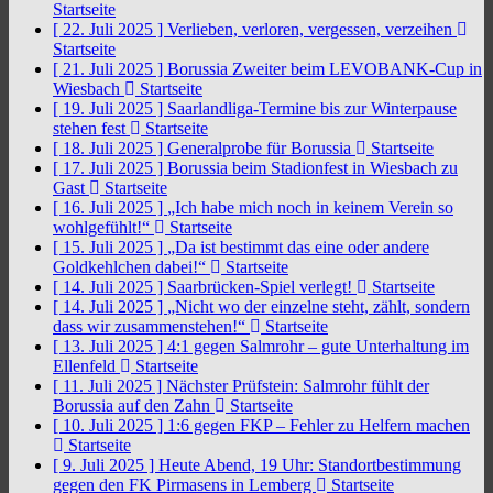
Startseite
[ 22. Juli 2025 ]
Verlieben, verloren, vergessen, verzeihen
Startseite
[ 21. Juli 2025 ]
Borussia Zweiter beim LEVOBANK-Cup in
Wiesbach
Startseite
[ 19. Juli 2025 ]
Saarlandliga-Termine bis zur Winterpause
stehen fest
Startseite
[ 18. Juli 2025 ]
Generalprobe für Borussia
Startseite
[ 17. Juli 2025 ]
Borussia beim Stadionfest in Wiesbach zu
Gast
Startseite
[ 16. Juli 2025 ]
„Ich habe mich noch in keinem Verein so
wohlgefühlt!“
Startseite
[ 15. Juli 2025 ]
„Da ist bestimmt das eine oder andere
Goldkehlchen dabei!“
Startseite
[ 14. Juli 2025 ]
Saarbrücken-Spiel verlegt!
Startseite
[ 14. Juli 2025 ]
„Nicht wo der einzelne steht, zählt, sondern
dass wir zusammenstehen!“
Startseite
[ 13. Juli 2025 ]
4:1 gegen Salmrohr – gute Unterhaltung im
Ellenfeld
Startseite
[ 11. Juli 2025 ]
Nächster Prüfstein: Salmrohr fühlt der
Borussia auf den Zahn
Startseite
[ 10. Juli 2025 ]
1:6 gegen FKP – Fehler zu Helfern machen
Startseite
[ 9. Juli 2025 ]
Heute Abend, 19 Uhr: Standortbestimmung
gegen den FK Pirmasens in Lemberg
Startseite