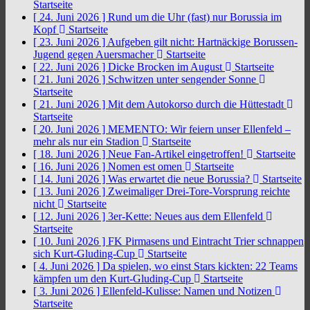
Startseite
[ 24. Juni 2026 ]
Rund um die Uhr (fast) nur Borussia im
Kopf
Startseite
[ 23. Juni 2026 ]
Aufgeben gilt nicht: Hartnäckige Borussen-
Jugend gegen Auersmacher
Startseite
[ 22. Juni 2026 ]
Dicke Brocken im August
Startseite
[ 21. Juni 2026 ]
Schwitzen unter sengender Sonne
Startseite
[ 21. Juni 2026 ]
Mit dem Autokorso durch die Hüttestadt
Startseite
[ 20. Juni 2026 ]
MEMENTO: Wir feiern unser Ellenfeld –
mehr als nur ein Stadion
Startseite
[ 18. Juni 2026 ]
Neue Fan-Artikel eingetroffen!
Startseite
[ 16. Juni 2026 ]
Nomen est omen
Startseite
[ 14. Juni 2026 ]
Was erwartet die neue Borussia?
Startseite
[ 13. Juni 2026 ]
Zweimaliger Drei-Tore-Vorsprung reichte
nicht
Startseite
[ 12. Juni 2026 ]
3er-Kette: Neues aus dem Ellenfeld
Startseite
[ 10. Juni 2026 ]
FK Pirmasens und Eintracht Trier schnappen
sich Kurt-Gluding-Cup
Startseite
[ 4. Juni 2026 ]
Da spielen, wo einst Stars kickten: 22 Teams
kämpfen um den Kurt-Gluding-Cup
Startseite
[ 3. Juni 2026 ]
Ellenfeld-Kulisse: Namen und Notizen
Startseite