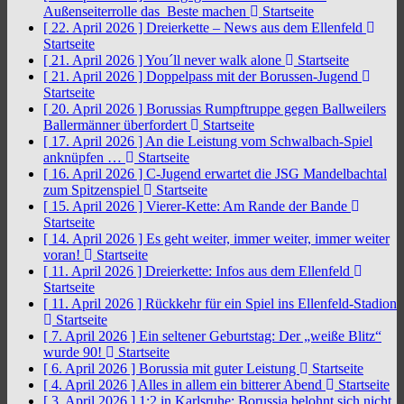
Außenseiterrolle das Beste machen
Startseite
[ 22. April 2026 ]
Dreierkette – News aus dem Ellenfeld
Startseite
[ 21. April 2026 ]
You´ll never walk alone
Startseite
[ 21. April 2026 ]
Doppelpass mit der Borussen-Jugend
Startseite
[ 20. April 2026 ]
Borussias Rumpftruppe gegen Ballweilers
Ballermänner überfordert
Startseite
[ 17. April 2026 ]
An die Leistung vom Schwalbach-Spiel
anknüpfen …
Startseite
[ 16. April 2026 ]
C-Jugend erwartet die JSG Mandelbachtal
zum Spitzenspiel
Startseite
[ 15. April 2026 ]
Vierer-Kette: Am Rande der Bande
Startseite
[ 14. April 2026 ]
Es geht weiter, immer weiter, immer weiter
voran!
Startseite
[ 11. April 2026 ]
Dreierkette: Infos aus dem Ellenfeld
Startseite
[ 11. April 2026 ]
Rückkehr für ein Spiel ins Ellenfeld-Stadion
Startseite
[ 7. April 2026 ]
Ein seltener Geburtstag: Der „weiße Blitz“
wurde 90!
Startseite
[ 6. April 2026 ]
Borussia mit guter Leistung
Startseite
[ 4. April 2026 ]
Alles in allem ein bitterer Abend
Startseite
[ 3. April 2026 ]
1:2 in Karlsruhe: Borussia belohnt sich nicht