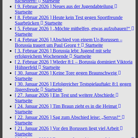
nacheifern!
Startseite
[ 9. Februar 2026 ]
Neues aus der Jugendabteilung
Startseite
[ 8. Februar 2026 ]
Heute kein Test gegen Sportfreunde
Saarbrücken
Startseite
[ 5. Februar 2026 ]
„Möchte mithelfen, etwas aufzubauen!“
Startseite
[ 4. Februar 2026 ]
Abschied von einem Ur-Borussen –
Borussia trauert um Paul Georg †
Startseite
[ 3. Februar 2026 ]
Borussia lebt: Jugend mit sehr
erfolgreichem Wochenende
Startseite
[ 2. Februar 2026 ]
Wieder 8:1 – Borussia dominiert Viktoria
Hühnerfeld
Startseite
[ 30. Januar 2026 ]
Keine Tore gegen Braunschweig
Startseite
[ 30. Januar 2026 ]
Erfolgreicher Testspielauftakt: 8:1 gegen
Jägersfreude
Startseite
[ 27. Januar 2026 ]
Ein Test und weitere Abschiede
Startseite
[ 24. Januar 2026 ]
Tim Braun zieht es in die Heimat
Startseite
[ 22. Januar 2026 ]
Sag zum Abschied leise: „Servus!“
Startseite
[ 21. Januar 2026 ]
Vor den Borussen liegt viel Arbeit
Startseite