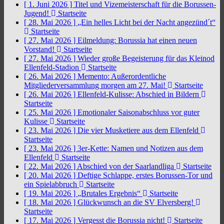
[ 1. Juni 2026 ]
Titel und Vizemeisterschaft für die Borussen-
Jugend!
Startseite
[ 28. Mai 2026 ]
„Ein helles Licht bei der Nacht angezünd´t“
Startseite
[ 27. Mai 2026 ]
Eilmeldung: Borussia hat einen neuen
Vorstand!
Startseite
[ 27. Mai 2026 ]
Wieder große Begeisterung für das Kleinod
Ellenfeld-Stadion
Startseite
[ 26. Mai 2026 ]
Memento: Außerordentliche
Mitgliederversammlung morgen am 27. Mai!
Startseite
[ 26. Mai 2026 ]
Ellenfeld-Kulisse: Abschied in Bildern
Startseite
[ 25. Mai 2026 ]
Emotionaler Saisonabschluss vor guter
Kulisse
Startseite
[ 23. Mai 2026 ]
Die vier Musketiere aus dem Ellenfeld
Startseite
[ 23. Mai 2026 ]
3er-Kette: Namen und Notizen aus dem
Ellenfeld
Startseite
[ 22. Mai 2026 ]
Abschied von der Saarlandliga
Startseite
[ 20. Mai 2026 ]
Deftige Schlappe, erstes Borussen-Tor und
ein Spielabbruch
Startseite
[ 19. Mai 2026 ]
„Brutales Ergebnis“
Startseite
[ 18. Mai 2026 ]
Glückwunsch an die SV Elversberg!
Startseite
[ 17. Mai 2026 ]
Vergesst die Borussia nicht!
Startseite