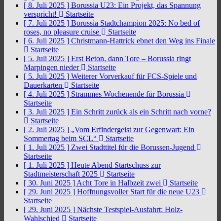
[ 8. Juli 2025 ]
Borussia U23: Ein Projekt, das Spannung
verspricht!
Startseite
[ 7. Juli 2025 ]
Borussia Stadtchampion 2025: No bed of
roses, no pleasure cruise
Startseite
[ 6. Juli 2025 ]
Christmann-Hattrick ebnet den Weg ins Finale
Startseite
[ 5. Juli 2025 ]
Erst Beton, dann Tore – Borussia ringt
Marpingen nieder
Startseite
[ 5. Juli 2025 ]
Weiterer Vorverkauf für FCS-Spiele und
Dauerkarten
Startseite
[ 4. Juli 2025 ]
Strammes Wochenende für Borussia
Startseite
[ 3. Juli 2025 ]
Ein Schritt zurück als ein Schritt nach vorne?
Startseite
[ 2. Juli 2025 ]
„Vom Erfindergeist zur Gegenwart: Ein
Sommertag beim SCL“
Startseite
[ 1. Juli 2025 ]
Zwei Stadttitel für die Borussen-Jugend
Startseite
[ 1. Juli 2025 ]
Heute Abend Startschuss zur
Stadtmeisterschaft 2025
Startseite
[ 30. Juni 2025 ]
Acht Tore in Halbzeit zwei
Startseite
[ 29. Juni 2025 ]
Hoffnungsvoller Start für die neue U23
Startseite
[ 29. Juni 2025 ]
Nächste Testspiel-Ausfahrt: Holz-
Wahlschied
Startseite