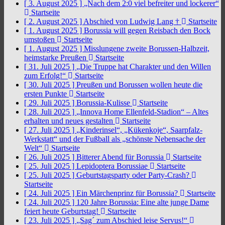
[ 3. August 2025 ]
„Nach dem 2:0 viel befreiter und lockerer“
Startseite
[ 2. August 2025 ]
Abschied von Ludwig Lang †
Startseite
[ 1. August 2025 ]
Borussia will gegen Reisbach den Bock
umstoßen
Startseite
[ 1. August 2025 ]
Misslungene zweite Borussen-Halbzeit,
heimstarke Preußen
Startseite
[ 31. Juli 2025 ]
„Die Truppe hat Charakter und den Willen
zum Erfolg!“
Startseite
[ 30. Juli 2025 ]
Preußen und Borussen wollen heute die
ersten Punkte
Startseite
[ 29. Juli 2025 ]
Borussia-Kulisse
Startseite
[ 28. Juli 2025 ]
„Innova Home Ellenfeld-Stadion“ – Altes
erhalten und neues gestalten
Startseite
[ 27. Juli 2025 ]
„Kinderinsel“, „Kükenkoje“, Saarpfalz-
Werkstatt“ und der Fußball als „schönste Nebensache der
Welt“
Startseite
[ 26. Juli 2025 ]
Bitterer Abend für Borussia
Startseite
[ 25. Juli 2025 ]
Lepidoptera Borussiae
Startseite
[ 25. Juli 2025 ]
Geburtstagsparty oder Party-Crash?
Startseite
[ 24. Juli 2025 ]
Ein Märchenprinz für Borussia?
Startseite
[ 24. Juli 2025 ]
120 Jahre Borussia: Eine alte junge Dame
feiert heute Geburtstag!
Startseite
[ 23. Juli 2025 ]
„Sag´ zum Abschied leise Servus!“