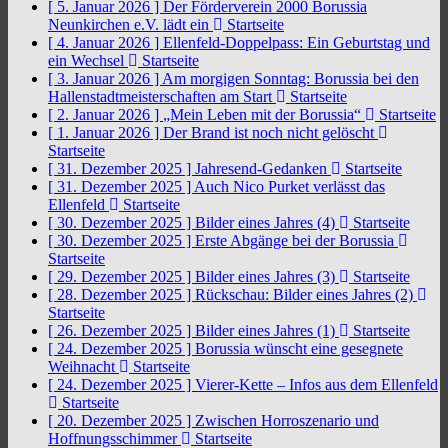
[ 5. Januar 2026 ]
Der Förderverein 2000 Borussia
Neunkirchen e.V. lädt ein
Startseite
[ 4. Januar 2026 ]
Ellenfeld-Doppelpass: Ein Geburtstag und
ein Wechsel
Startseite
[ 3. Januar 2026 ]
Am morgigen Sonntag: Borussia bei den
Hallenstadtmeisterschaften am Start
Startseite
[ 2. Januar 2026 ]
„Mein Leben mit der Borussia“
Startseite
[ 1. Januar 2026 ]
Der Brand ist noch nicht gelöscht
Startseite
[ 31. Dezember 2025 ]
Jahresend-Gedanken
Startseite
[ 31. Dezember 2025 ]
Auch Nico Purket verlässt das
Ellenfeld
Startseite
[ 30. Dezember 2025 ]
Bilder eines Jahres (4)
Startseite
[ 30. Dezember 2025 ]
Erste Abgänge bei der Borussia
Startseite
[ 29. Dezember 2025 ]
Bilder eines Jahres (3)
Startseite
[ 28. Dezember 2025 ]
Rückschau: Bilder eines Jahres (2)
Startseite
[ 26. Dezember 2025 ]
Bilder eines Jahres (1)
Startseite
[ 24. Dezember 2025 ]
Borussia wünscht eine gesegnete
Weihnacht
Startseite
[ 24. Dezember 2025 ]
Vierer-Kette – Infos aus dem Ellenfeld
Startseite
[ 20. Dezember 2025 ]
Zwischen Horroszenario und
Hoffnungsschimmer
Startseite