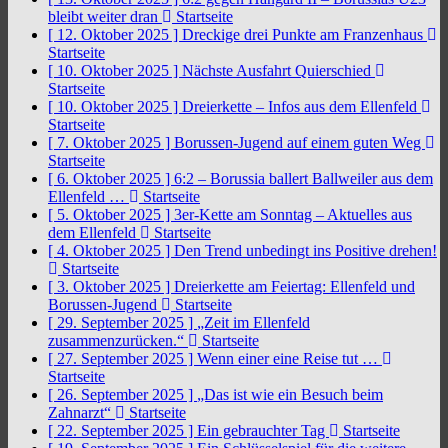
bleibt weiter dran
Startseite
[ 12. Oktober 2025 ]
Dreckige drei Punkte am Franzenhaus
Startseite
[ 10. Oktober 2025 ]
Nächste Ausfahrt Quierschied
Startseite
[ 10. Oktober 2025 ]
Dreierkette – Infos aus dem Ellenfeld
Startseite
[ 7. Oktober 2025 ]
Borussen-Jugend auf einem guten Weg
Startseite
[ 6. Oktober 2025 ]
6:2 – Borussia ballert Ballweiler aus dem
Ellenfeld …
Startseite
[ 5. Oktober 2025 ]
3er-Kette am Sonntag – Aktuelles aus
dem Ellenfeld
Startseite
[ 4. Oktober 2025 ]
Den Trend unbedingt ins Positive drehen!
Startseite
[ 3. Oktober 2025 ]
Dreierkette am Feiertag: Ellenfeld und
Borussen-Jugend
Startseite
[ 29. September 2025 ]
„Zeit im Ellenfeld
zusammenzurücken.“
Startseite
[ 27. September 2025 ]
Wenn einer eine Reise tut …
Startseite
[ 26. September 2025 ]
„Das ist wie ein Besuch beim
Zahnarzt“
Startseite
[ 22. September 2025 ]
Ein gebrauchter Tag
Startseite