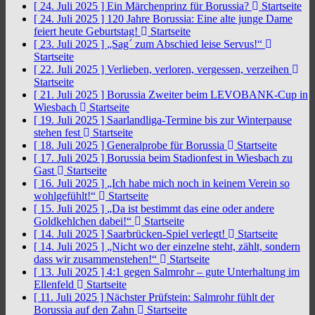
[ 24. Juli 2025 ]
Ein Märchenprinz für Borussia?
Startseite
[ 24. Juli 2025 ]
120 Jahre Borussia: Eine alte junge Dame
feiert heute Geburtstag!
Startseite
[ 23. Juli 2025 ]
„Sag´ zum Abschied leise Servus!“
Startseite
[ 22. Juli 2025 ]
Verlieben, verloren, vergessen, verzeihen
Startseite
[ 21. Juli 2025 ]
Borussia Zweiter beim LEVOBANK-Cup in
Wiesbach
Startseite
[ 19. Juli 2025 ]
Saarlandliga-Termine bis zur Winterpause
stehen fest
Startseite
[ 18. Juli 2025 ]
Generalprobe für Borussia
Startseite
[ 17. Juli 2025 ]
Borussia beim Stadionfest in Wiesbach zu
Gast
Startseite
[ 16. Juli 2025 ]
„Ich habe mich noch in keinem Verein so
wohlgefühlt!“
Startseite
[ 15. Juli 2025 ]
„Da ist bestimmt das eine oder andere
Goldkehlchen dabei!“
Startseite
[ 14. Juli 2025 ]
Saarbrücken-Spiel verlegt!
Startseite
[ 14. Juli 2025 ]
„Nicht wo der einzelne steht, zählt, sondern
dass wir zusammenstehen!“
Startseite
[ 13. Juli 2025 ]
4:1 gegen Salmrohr – gute Unterhaltung im
Ellenfeld
Startseite
[ 11. Juli 2025 ]
Nächster Prüfstein: Salmrohr fühlt der
Borussia auf den Zahn
Startseite