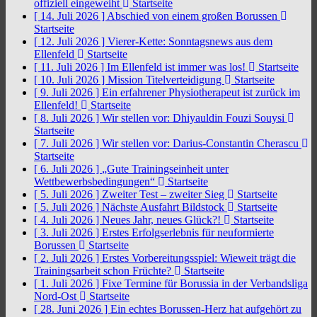
offiziell eingeweiht
Startseite
[ 14. Juli 2026 ]
Abschied von einem großen Borussen
Startseite
[ 12. Juli 2026 ]
Vierer-Kette: Sonntagsnews aus dem
Ellenfeld
Startseite
[ 11. Juli 2026 ]
Im Ellenfeld ist immer was los!
Startseite
[ 10. Juli 2026 ]
Mission Titelverteidigung
Startseite
[ 9. Juli 2026 ]
Ein erfahrener Physiotherapeut ist zurück im
Ellenfeld!
Startseite
[ 8. Juli 2026 ]
Wir stellen vor: Dhiyauldin Fouzi Souysi
Startseite
[ 7. Juli 2026 ]
Wir stellen vor: Darius-Constantin Cherascu
Startseite
[ 6. Juli 2026 ]
„Gute Trainingseinheit unter
Wettbewerbsbedingungen“
Startseite
[ 5. Juli 2026 ]
Zweiter Test – zweiter Sieg
Startseite
[ 5. Juli 2026 ]
Nächste Ausfahrt Bildstock
Startseite
[ 4. Juli 2026 ]
Neues Jahr, neues Glück?!
Startseite
[ 3. Juli 2026 ]
Erstes Erfolgserlebnis für neuformierte
Borussen
Startseite
[ 2. Juli 2026 ]
Erstes Vorbereitungsspiel: Wieweit trägt die
Trainingsarbeit schon Früchte?
Startseite
[ 1. Juli 2026 ]
Fixe Termine für Borussia in der Verbandsliga
Nord-Ost
Startseite
[ 28. Juni 2026 ]
Ein echtes Borussen-Herz hat aufgehört zu