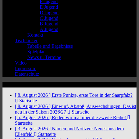
F Jugend
E Jugend
D Jugend
C Jugend
B Jugend
A Jugend
Kontakt
Tischkicker
Tabelle und Ergebnisse
Spielplan
News u. Termine
Video
Impressum
Datenschutz
News Ticker
[ 8. August 2026 ]
Erste Punkte, erste Tore in der Saarpfalz?
Startseite
[ 8. August 2026 ]
Einwurf, Abstoß, Auswechslungen: Das ist
neu in der Saison 2026/27
Startseite
[ 5. August 2026 ]
Reden wir mal über die zweite Reihe!
Startseite
[ 3. August 2026 ]
Namen und Notizen: Neues aus dem
Ellenfeld
Startseite