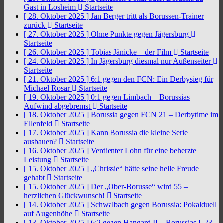
Gast in Losheim
Startseite
[ 28. Oktober 2025 ]
Jan Berger tritt als Borussen-Trainer
zurück
Startseite
[ 27. Oktober 2025 ]
Ohne Punkte gegen Jägersburg
Startseite
[ 26. Oktober 2025 ]
Tobias Jänicke – der Film
Startseite
[ 24. Oktober 2025 ]
In Jägersburg diesmal nur Außenseiter
Startseite
[ 21. Oktober 2025 ]
6:1 gegen den FCN: Ein Derbysieg für
Michael Rosar
Startseite
[ 19. Oktober 2025 ]
0:1 gegen Limbach – Borussias
Aufwind abgebremst
Startseite
[ 18. Oktober 2025 ]
Borussia gegen FCN 21 – Derbytime im
Ellenfeld
Startseite
[ 17. Oktober 2025 ]
Kann Borussia die kleine Serie
ausbauen?
Startseite
[ 16. Oktober 2025 ]
Verdienter Lohn für eine beherzte
Leistung
Startseite
[ 15. Oktober 2025 ]
„Chrissie“ hätte seine helle Freude
gehabt
Startseite
[ 15. Oktober 2025 ]
Der „Ober-Borusse“ wird 55 –
herzlichen Glückwunsch!
Startseite
[ 14. Oktober 2025 ]
Schwalbach gegen Borussia: Pokalduell
auf Augenhöhe
Startseite
[ 13. Oktober 2025 ]
6:2 gegen Hangard II – Borussias U23