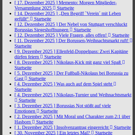
[ 17. Dezember 2025 ]
Memento: Morgen Mitglieder-
Versammlung 2025
Startseite
[ 14. Dezember 2025 ]
„Den Begriff `Verein´ mit Leben
gefüllt“
Startseite
[ 12. Dezember 2025 ]
Der Nebel von Stuttgart verschluckt
Borussias Siegeshoffnungen
Startseite
[ 12. Dezember 2025 ]
Viele Fragen, alles offen!
Startseite
[ 11. Dezember 2025 ]
Der Borussen-Weihnachtsmarkt ruft!
Startseite
[ 9. Dezember 2025 ]
Ellenfeld-Doppelpass: Zwei Kapitäne
dürfen feiern
Startseite
[ 8. Dezember 2025 ]
Nikolaus-Kick mit ganz viel Spaß
Startseite
[ 5. Dezember 2025 ]
Der Fußball-Nikolaus bei Borussia zu
Gast
Startseite
[ 4. Dezember 2025 ]
Was auch auf dem Spiel steht
Startseite
[ 4. Dezember 2025 ]
Nikolaus-Turnier und Weihnachtsmarkt
Startseite
[ 3. Dezember 2025 ]
Borussias Not stößt auf viele
Emotionen
Startseite
[ 2. Dezember 2025 ]
Mit Moral und Charakter zum 2:1 über
Hasborn
Startseite
[ 1. Dezember 2025 ]
Insolvenzantrag eingereicht
Startseite
[ 30. November 2025 ]
Ein letztes Mal?
Startseite