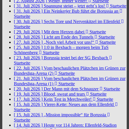
[ 2. August 2026 ]
Weiter, immer weiter!
Startseite
[ 31. Juli 2026 ]
Spannung steigt – jetzt geht´s los!
Startseite
[ 31. Juli 2026 ]
Ein Neinkerjer Bub führt die Borussia an
Startseite
[ 30. Juli 2026 ]
Sechs Tore und Nervenkitzel im Ellenfeld
Startseite
[ 29. Juli 2026 ]
Mit dem Herzen dabei
Startseite
[ 28. Juli 2026 ]
Licht am Ende des Tunnels
Startseite
[ 27. Juli 2026 ]
„Noch viel Arbeit vor uns!“
Startseite
[ 25. Juli 2026 ]
1:0 in Bexbach – morgen beim TuS
Schönenberg
Startseite
[ 23. Juli 2026 ]
Borussia testet bei der SG Bexbach
Startseite
[ 22. Juli 2026 ]
Vom beschaulichen Plätzchen im Grünen zur
Bundesliga-Arena (2)
Startseite
[ 21. Juli 2026 ]
Vom beschaulichen Plätzchen im Grünen zur
Bundesliga-Arena (1)
Startseite
[ 20. Juli 2026 ]
Der Mann mit dem Schnauzer
Startseite
[ 19. Juli 2026 ]
Blood, sweat and tears
Startseite
[ 17. Juli 2026 ]
Kein Test in Merchweiler!
Startseite
[ 15. Juli 2026 ]
Vierer-Kette: Neues aus dem Ellenfeld
Startseite
[ 15. Juli 2026 ]
„Mission impossible“ für Borussia
Startseite
[ 14. Juli 2026 ]
Heute vor 114 Jahren: Ellenfeld-Stadion