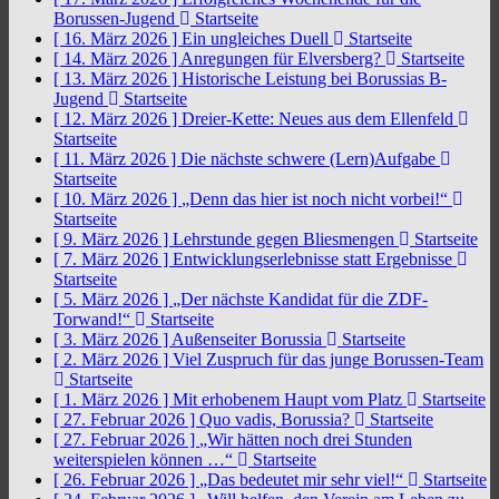
Borussen-Jugend
Startseite
[ 16. März 2026 ]
Ein ungleiches Duell
Startseite
[ 14. März 2026 ]
Anregungen für Elversberg?
Startseite
[ 13. März 2026 ]
Historische Leistung bei Borussias B-
Jugend
Startseite
[ 12. März 2026 ]
Dreier-Kette: Neues aus dem Ellenfeld
Startseite
[ 11. März 2026 ]
Die nächste schwere (Lern)Aufgabe
Startseite
[ 10. März 2026 ]
„Denn das hier ist noch nicht vorbei!“
Startseite
[ 9. März 2026 ]
Lehrstunde gegen Bliesmengen
Startseite
[ 7. März 2026 ]
Entwicklungserlebnisse statt Ergebnisse
Startseite
[ 5. März 2026 ]
„Der nächste Kandidat für die ZDF-
Torwand!“
Startseite
[ 3. März 2026 ]
Außenseiter Borussia
Startseite
[ 2. März 2026 ]
Viel Zuspruch für das junge Borussen-Team
Startseite
[ 1. März 2026 ]
Mit erhobenem Haupt vom Platz
Startseite
[ 27. Februar 2026 ]
Quo vadis, Borussia?
Startseite
[ 27. Februar 2026 ]
„Wir hätten noch drei Stunden
weiterspielen können …“
Startseite
[ 26. Februar 2026 ]
„Das bedeutet mir sehr viel!“
Startseite