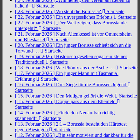
[ 24. Februar 2026 ]
„Will helfen, den Verein am Leben zu
halten!“
Startseite
[ 23. Februar 2026 ]
Wo steht die Borussia?
Startseite
[ 22. Februar 2026 ]
Ein unvergessliches Erlebnis
Startseite
[ 22. Februar 2026 ]
„Der Welt zeigen, dass Borussia nie
untergeht!“
Startseite
[ 21. Februar 2026 ]
Nach Altenkessel ist vor Ommersheim
und Blieskastel
Startseite
[ 20. Februar 2026 ]
Ein junger Borusse schießt sich an die
Torwand …
Startseite
[ 19. Februar 2026 ]
Historisch gesehen sogar ein kleines
Traditionsduell
Startseite
[ 18. Februar 2026 ]
Wie Phönix aus der Asche …
Startseite
[ 17. Februar 2026 ]
Ein junger Mann mit Tasmania-
Erfahrung
Startseite
[ 16. Februar 2026 ]
Drei Siege für die Borussen-Jugend
Startseite
[ 15. Februar 2026 ]
Den Mutigen gehört die Welt
Startseite
[ 15. Februar 2026 ]
Doppelpass aus dem Ellenfeld
Startseite
[ 14. Februar 2026 ]
„Finde den Neuaufbau richtig
spannend!“
Startseite
[ 13. Februar 2026 ]
2:1 – Borussia besteht den Härtetest
gegen Biesingen
Startseite
[ 12. Februar 2026 ]
„Bin sehr motiviert und dankbar für die