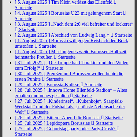
[ 5. August 2025 ]
Tim Klein verlässt das Ellenfeld
Startseite
[ 4. August 2025 ]
Borussias U23 mit gelungenem Start
Startseite
[ 3. August 2025 ]
„Nach dem 2:0 viel befreiter und lockerer“
Startseite
[ 2. August 2025 ]
Abschied von Ludwig Lang †
Startseite
[ 1. August 2025 ]
Borussia will gegen Reisbach den Bock
umstoßen
Startseite
[ 1. August 2025 ]
Misslungene zweite Borussen-Halbzeit,
heimstarke Preußen
Startseite
[ 31. Juli 2025 ]
„Die Truppe hat Charakter und den Willen
zum Erfolg!“
Startseite
[ 30. Juli 2025 ]
Preußen und Borussen wollen heute die
ersten Punkte
Startseite
[ 29. Juli 2025 ]
Borussia-Kulisse
Startseite
[ 28. Juli 2025 ]
„Innova Home Ellenfeld-Stadion“ – Altes
erhalten und neues gestalten
Startseite
[ 27. Juli 2025 ]
„Kinderinsel“, „Kükenkoje“, Saarpfalz-
Werkstatt“ und der Fußball als „schönste Nebensache der
Welt“
Startseite
[ 26. Juli 2025 ]
Bitterer Abend für Borussia
Startseite
[ 25. Juli 2025 ]
Lepidoptera Borussiae
Startseite
[ 25. Juli 2025 ]
Geburtstagsparty oder Party-Crash?
Startseite