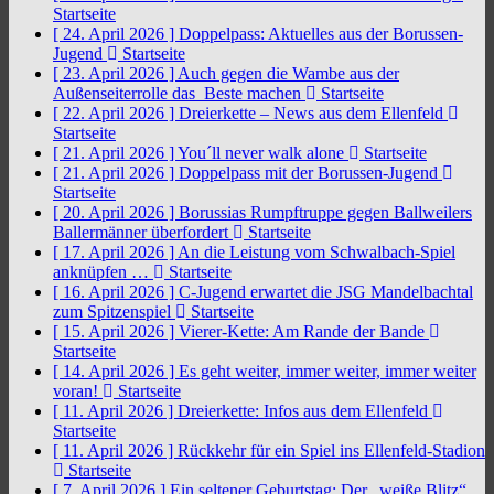
Startseite
[ 24. April 2026 ]
Doppelpass: Aktuelles aus der Borussen-
Jugend
Startseite
[ 23. April 2026 ]
Auch gegen die Wambe aus der
Außenseiterrolle das Beste machen
Startseite
[ 22. April 2026 ]
Dreierkette – News aus dem Ellenfeld
Startseite
[ 21. April 2026 ]
You´ll never walk alone
Startseite
[ 21. April 2026 ]
Doppelpass mit der Borussen-Jugend
Startseite
[ 20. April 2026 ]
Borussias Rumpftruppe gegen Ballweilers
Ballermänner überfordert
Startseite
[ 17. April 2026 ]
An die Leistung vom Schwalbach-Spiel
anknüpfen …
Startseite
[ 16. April 2026 ]
C-Jugend erwartet die JSG Mandelbachtal
zum Spitzenspiel
Startseite
[ 15. April 2026 ]
Vierer-Kette: Am Rande der Bande
Startseite
[ 14. April 2026 ]
Es geht weiter, immer weiter, immer weiter
voran!
Startseite
[ 11. April 2026 ]
Dreierkette: Infos aus dem Ellenfeld
Startseite
[ 11. April 2026 ]
Rückkehr für ein Spiel ins Ellenfeld-Stadion
Startseite
[ 7. April 2026 ]
Ein seltener Geburtstag: Der „weiße Blitz“