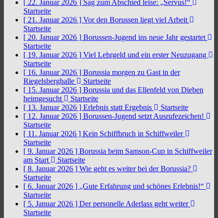
[ 22. Januar 2026 ]
Sag zum Abschied leise: „Servus!“
Startseite
[ 21. Januar 2026 ]
Vor den Borussen liegt viel Arbeit
Startseite
[ 20. Januar 2026 ]
Borussen-Jugend ins neue Jahr gestartet
Startseite
[ 19. Januar 2026 ]
Viel Lehrgeld und ein erster Neuzugang
Startseite
[ 16. Januar 2026 ]
Borussia morgen zu Gast in der
Riegelsberghalle
Startseite
[ 15. Januar 2026 ]
Borussia und das Ellenfeld von Dieben
heimgesucht
Startseite
[ 13. Januar 2026 ]
Erlebnis statt Ergebnis
Startseite
[ 12. Januar 2026 ]
Borussen-Jugend setzt Ausrufezeichen!
Startseite
[ 11. Januar 2026 ]
Kein Schiffbruch in Schiffweiler
Startseite
[ 9. Januar 2026 ]
Borussia beim Samson-Cup in Schiffweiler
am Start
Startseite
[ 8. Januar 2026 ]
Wie geht es weiter bei der Borussia?
Startseite
[ 6. Januar 2026 ]
„Gute Erfahrung und schönes Erlebnis!“
Startseite
[ 5. Januar 2026 ]
Der personelle Aderlass geht weiter
Startseite