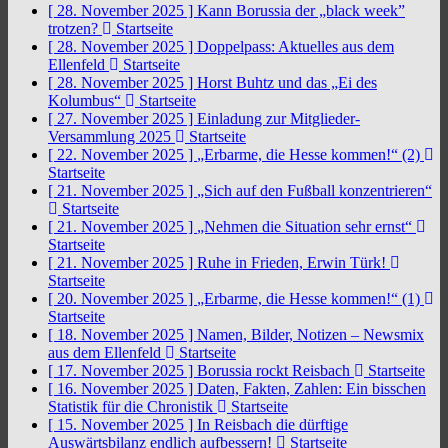
[ 28. November 2025 ]
Kann Borussia der „black week”
trotzen?
Startseite
[ 28. November 2025 ]
Doppelpass: Aktuelles aus dem
Ellenfeld
Startseite
[ 28. November 2025 ]
Horst Buhtz und das „Ei des
Kolumbus“
Startseite
[ 27. November 2025 ]
Einladung zur Mitglieder-
Versammlung 2025
Startseite
[ 22. November 2025 ]
„Erbarme, die Hesse kommen!“ (2)
Startseite
[ 21. November 2025 ]
„Sich auf den Fußball konzentrieren“
Startseite
[ 21. November 2025 ]
„Nehmen die Situation sehr ernst“
Startseite
[ 21. November 2025 ]
Ruhe in Frieden, Erwin Türk!
Startseite
[ 20. November 2025 ]
„Erbarme, die Hesse kommen!“ (1)
Startseite
[ 18. November 2025 ]
Namen, Bilder, Notizen – Newsmix
aus dem Ellenfeld
Startseite
[ 17. November 2025 ]
Borussia rockt Reisbach
Startseite
[ 16. November 2025 ]
Daten, Fakten, Zahlen: Ein bisschen
Statistik für die Chronistik
Startseite
[ 15. November 2025 ]
In Reisbach die dürftige
Auswärtsbilanz endlich aufbessern!
Startseite