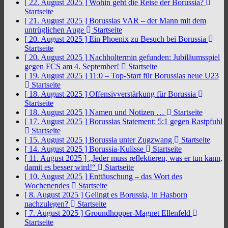
[ 22. August 2025 ]
Wohin geht die Reise der Borussia?
Startseite
[ 21. August 2025 ]
Borussias VAR – der Mann mit dem
untrüglichen Auge
Startseite
[ 20. August 2025 ]
Ein Phoenix zu Besuch bei Borussia
Startseite
[ 20. August 2025 ]
Nachholtermin gefunden: Jubiläumsspiel
gegen FCS am 4. September!
Startseite
[ 19. August 2025 ]
11:0 – Top-Start für Borussias neue U23
Startseite
[ 18. August 2025 ]
Offensivverstärkung für Borussia
Startseite
[ 18. August 2025 ]
Namen und Notizen …
Startseite
[ 17. August 2025 ]
Borussias Statement: 5:1 gegen Rastpfuhl
Startseite
[ 15. August 2025 ]
Borussia unter Zugzwang
Startseite
[ 14. August 2025 ]
Borussia-Kulisse
Startseite
[ 11. August 2025 ]
„Jeder muss reflektieren, was er tun kann,
damit es besser wird!“
Startseite
[ 10. August 2025 ]
Enttäuschung – das Wort des
Wochenendes
Startseite
[ 8. August 2025 ]
Gelingt es Borussia, in Hasborn
nachzulegen?
Startseite
[ 7. August 2025 ]
Groundhopper-Magnet Ellenfeld
Startseite