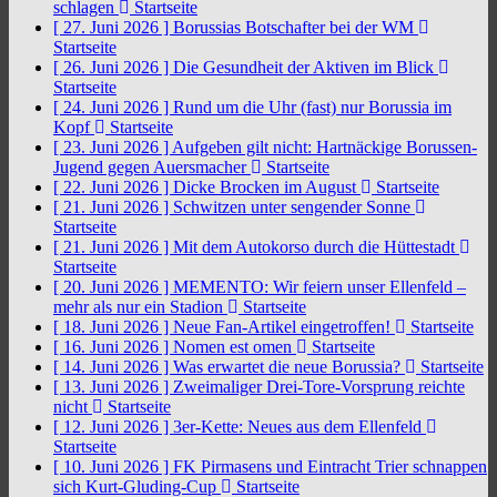
schlagen
Startseite
[ 27. Juni 2026 ]
Borussias Botschafter bei der WM
Startseite
[ 26. Juni 2026 ]
Die Gesundheit der Aktiven im Blick
Startseite
[ 24. Juni 2026 ]
Rund um die Uhr (fast) nur Borussia im
Kopf
Startseite
[ 23. Juni 2026 ]
Aufgeben gilt nicht: Hartnäckige Borussen-
Jugend gegen Auersmacher
Startseite
[ 22. Juni 2026 ]
Dicke Brocken im August
Startseite
[ 21. Juni 2026 ]
Schwitzen unter sengender Sonne
Startseite
[ 21. Juni 2026 ]
Mit dem Autokorso durch die Hüttestadt
Startseite
[ 20. Juni 2026 ]
MEMENTO: Wir feiern unser Ellenfeld –
mehr als nur ein Stadion
Startseite
[ 18. Juni 2026 ]
Neue Fan-Artikel eingetroffen!
Startseite
[ 16. Juni 2026 ]
Nomen est omen
Startseite
[ 14. Juni 2026 ]
Was erwartet die neue Borussia?
Startseite
[ 13. Juni 2026 ]
Zweimaliger Drei-Tore-Vorsprung reichte
nicht
Startseite
[ 12. Juni 2026 ]
3er-Kette: Neues aus dem Ellenfeld
Startseite
[ 10. Juni 2026 ]
FK Pirmasens und Eintracht Trier schnappen
sich Kurt-Gluding-Cup
Startseite