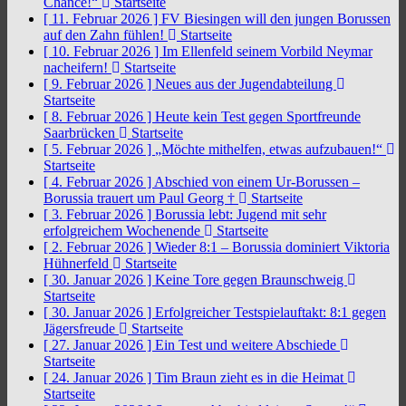
Chance!“
Startseite
[ 11. Februar 2026 ]
FV Biesingen will den jungen Borussen
auf den Zahn fühlen!
Startseite
[ 10. Februar 2026 ]
Im Ellenfeld seinem Vorbild Neymar
nacheifern!
Startseite
[ 9. Februar 2026 ]
Neues aus der Jugendabteilung
Startseite
[ 8. Februar 2026 ]
Heute kein Test gegen Sportfreunde
Saarbrücken
Startseite
[ 5. Februar 2026 ]
„Möchte mithelfen, etwas aufzubauen!“
Startseite
[ 4. Februar 2026 ]
Abschied von einem Ur-Borussen –
Borussia trauert um Paul Georg †
Startseite
[ 3. Februar 2026 ]
Borussia lebt: Jugend mit sehr
erfolgreichem Wochenende
Startseite
[ 2. Februar 2026 ]
Wieder 8:1 – Borussia dominiert Viktoria
Hühnerfeld
Startseite
[ 30. Januar 2026 ]
Keine Tore gegen Braunschweig
Startseite
[ 30. Januar 2026 ]
Erfolgreicher Testspielauftakt: 8:1 gegen
Jägersfreude
Startseite
[ 27. Januar 2026 ]
Ein Test und weitere Abschiede
Startseite
[ 24. Januar 2026 ]
Tim Braun zieht es in die Heimat
Startseite