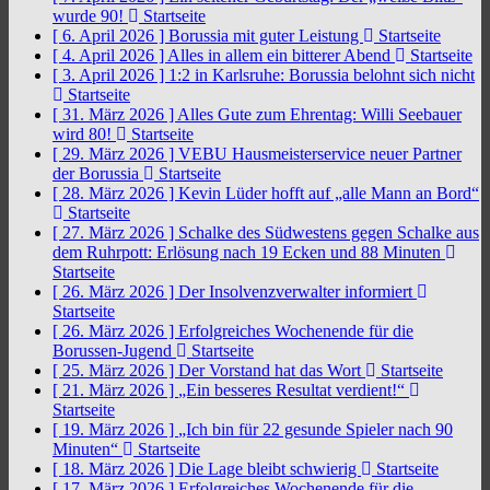
wurde 90!
Startseite
[ 6. April 2026 ]
Borussia mit guter Leistung
Startseite
[ 4. April 2026 ]
Alles in allem ein bitterer Abend
Startseite
[ 3. April 2026 ]
1:2 in Karlsruhe: Borussia belohnt sich nicht
Startseite
[ 31. März 2026 ]
Alles Gute zum Ehrentag: Willi Seebauer
wird 80!
Startseite
[ 29. März 2026 ]
VEBU Hausmeisterservice neuer Partner
der Borussia
Startseite
[ 28. März 2026 ]
Kevin Lüder hofft auf „alle Mann an Bord“
Startseite
[ 27. März 2026 ]
Schalke des Südwestens gegen Schalke aus
dem Ruhrpott: Erlösung nach 19 Ecken und 88 Minuten
Startseite
[ 26. März 2026 ]
Der Insolvenzverwalter informiert
Startseite
[ 26. März 2026 ]
Erfolgreiches Wochenende für die
Borussen-Jugend
Startseite
[ 25. März 2026 ]
Der Vorstand hat das Wort
Startseite
[ 21. März 2026 ]
„Ein besseres Resultat verdient!“
Startseite
[ 19. März 2026 ]
„Ich bin für 22 gesunde Spieler nach 90
Minuten“
Startseite
[ 18. März 2026 ]
Die Lage bleibt schwierig
Startseite
[ 17. März 2026 ]
Erfolgreiches Wochenende für die