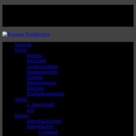
Facebook
Twitter
Instagram
Youtube
Startseite
Verein
Satzung
Steckbrief
Vereinsspielplan
Stadionmagazin
Chronik
Mitgliedsantrag
Ellenfeld
Platzbelegungsplan
Aktive
1. Mannschaft
AH
Jugend
Jugendsponsoring
Mannschaften
G Jugend