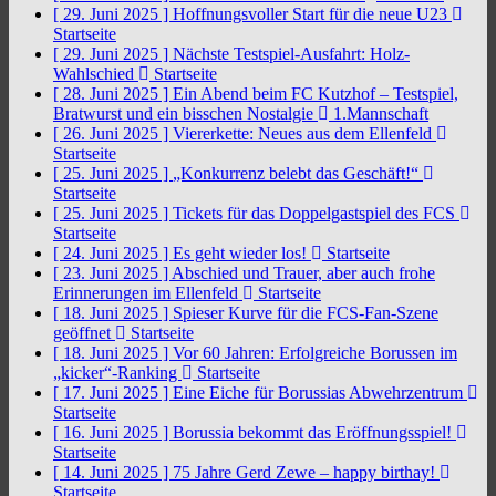
[ 29. Juni 2025 ]
Hoffnungsvoller Start für die neue U23
Startseite
[ 29. Juni 2025 ]
Nächste Testspiel-Ausfahrt: Holz-
Wahlschied
Startseite
[ 28. Juni 2025 ]
Ein Abend beim FC Kutzhof – Testspiel,
Bratwurst und ein bisschen Nostalgie
1.Mannschaft
[ 26. Juni 2025 ]
Viererkette: Neues aus dem Ellenfeld
Startseite
[ 25. Juni 2025 ]
„Konkurrenz belebt das Geschäft!“
Startseite
[ 25. Juni 2025 ]
Tickets für das Doppelgastspiel des FCS
Startseite
[ 24. Juni 2025 ]
Es geht wieder los!
Startseite
[ 23. Juni 2025 ]
Abschied und Trauer, aber auch frohe
Erinnerungen im Ellenfeld
Startseite
[ 18. Juni 2025 ]
Spieser Kurve für die FCS-Fan-Szene
geöffnet
Startseite
[ 18. Juni 2025 ]
Vor 60 Jahren: Erfolgreiche Borussen im
„kicker“-Ranking
Startseite
[ 17. Juni 2025 ]
Eine Eiche für Borussias Abwehrzentrum
Startseite
[ 16. Juni 2025 ]
Borussia bekommt das Eröffnungsspiel!
Startseite
[ 14. Juni 2025 ]
75 Jahre Gerd Zewe – happy birthay!
Startseite