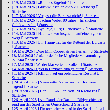
[ 19. Mai 2026 ]
„Brutales Ergebnis“
Startseite
[ 18. Mai 2026 ]
Glückwunsch an die SV Elversberg!
Startseite
[ 17. Mai 2026 ]
Vergesst die Borussia nicht!
Startseite
[ 16. Mai 2026 ]
Joachim Weber 80 Jahre – herzlichen
Glückwunsch!
Startseite
[ 15. Mai 2026 ]
Bye, bye, Burg Bucherbach!?
Startseite
[ 14. Mai 2026 ]
Nach wie vor insgesamt auf einem guten
Weg!
Startseite
[ 13. Mai 2026 ]
Ein Triumvirat für die Rettung der Borussia
Startseite
[ 9. Mai 2026 ]
„Wie Mini Cooper gegen Ferrari!“
Startseite
[ 8. Mai 2026 ]
Außerordentliche Mitgliederversammlung am
27. Mai
Startseite
[ 7. Mai 2026 ]
Wieder klar verteilte Rollen
Startseite
[ 4. Mai 2026 ]
Spiel in Limbach früh gelaufen
Startseite
[ 1. Mai 2026 ]
Hoffnung auf ein ordentliches Resultat
Startseite
[ 29. April 2026 ]
Viererkette: Neues aus der Borussen-
Jugend
Startseite
[ 28. April 2026 ]
Der “FCS-Killer” von 1966 wird 85!
Startseite
[ 26. April 2026 ]
Am Rande der Bande – Bildgeschichten
rund um das Spiel gegen Quierschied
Startseite
[ 25. April 2026 ]
Ein torreicher Abend in der Saarlandliga