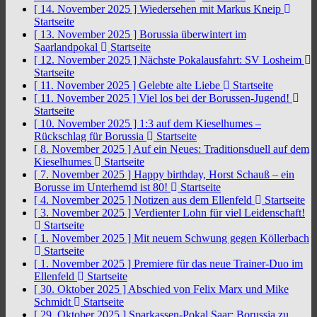
[ 14. November 2025 ]
Wiedersehen mit Markus Kneip
Startseite
[ 13. November 2025 ]
Borussia überwintert im
Saarlandpokal
Startseite
[ 12. November 2025 ]
Nächste Pokalausfahrt: SV Losheim
Startseite
[ 11. November 2025 ]
Gelebte alte Liebe
Startseite
[ 11. November 2025 ]
Viel los bei der Borussen-Jugend!
Startseite
[ 10. November 2025 ]
1:3 auf dem Kieselhumes –
Rückschlag für Borussia
Startseite
[ 8. November 2025 ]
Auf ein Neues: Traditionsduell auf dem
Kieselhumes
Startseite
[ 7. November 2025 ]
Happy birthday, Horst Schauß – ein
Borusse im Unterhemd ist 80!
Startseite
[ 4. November 2025 ]
Notizen aus dem Ellenfeld
Startseite
[ 3. November 2025 ]
Verdienter Lohn für viel Leidenschaft!
Startseite
[ 1. November 2025 ]
Mit neuem Schwung gegen Köllerbach
Startseite
[ 1. November 2025 ]
Premiere für das neue Trainer-Duo im
Ellenfeld
Startseite
[ 30. Oktober 2025 ]
Abschied von Felix Marx und Mike
Schmidt
Startseite
[ 29. Oktober 2025 ]
Sparkassen-Pokal Saar: Borussia zu