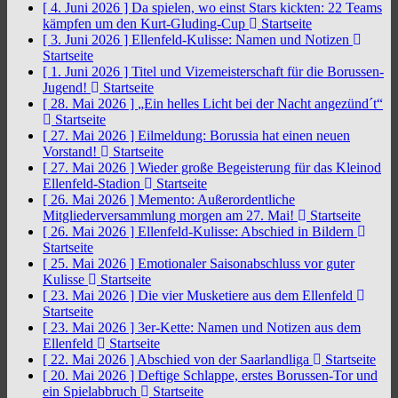
[ 4. Juni 2026 ]
Da spielen, wo einst Stars kickten: 22 Teams
kämpfen um den Kurt-Gluding-Cup
Startseite
[ 3. Juni 2026 ]
Ellenfeld-Kulisse: Namen und Notizen
Startseite
[ 1. Juni 2026 ]
Titel und Vizemeisterschaft für die Borussen-
Jugend!
Startseite
[ 28. Mai 2026 ]
„Ein helles Licht bei der Nacht angezünd´t“
Startseite
[ 27. Mai 2026 ]
Eilmeldung: Borussia hat einen neuen
Vorstand!
Startseite
[ 27. Mai 2026 ]
Wieder große Begeisterung für das Kleinod
Ellenfeld-Stadion
Startseite
[ 26. Mai 2026 ]
Memento: Außerordentliche
Mitgliederversammlung morgen am 27. Mai!
Startseite
[ 26. Mai 2026 ]
Ellenfeld-Kulisse: Abschied in Bildern
Startseite
[ 25. Mai 2026 ]
Emotionaler Saisonabschluss vor guter
Kulisse
Startseite
[ 23. Mai 2026 ]
Die vier Musketiere aus dem Ellenfeld
Startseite
[ 23. Mai 2026 ]
3er-Kette: Namen und Notizen aus dem
Ellenfeld
Startseite
[ 22. Mai 2026 ]
Abschied von der Saarlandliga
Startseite
[ 20. Mai 2026 ]
Deftige Schlappe, erstes Borussen-Tor und
ein Spielabbruch
Startseite