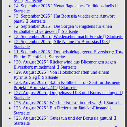
5:1!
Startseite
[ 4. September 2025 ]
Neuauflage eines Traditionsduells
Startseite
[ 3. September 2025 ]
Hat Borussia wieder eine Antwort
parat?
Startseite
[ 2. September 2025 ]
Die Sorgen wenigstens für einen
Fußballabend vergessen
Startseite
[ 2. September 2025 ]
Wiedersehen macht Freude
Startseite
[ 2. September 2025 ]
Alle Neune für Borussias U23
Startseite
[ 1. September 2025 ]
Doppelspieltag gegen Elversberg: Tor-
Flut im Ellenfeld
Startseite
[ 30. August 2025 ]
Rückenwind aus Bliesmengen gegen
Elversberg mitnehmen!
Startseite
[ 29. August 2025 ]
Von Hiobsbotschaften und einem
Pyrrhus-Sieg
Startseite
[ 28. August 2025 ]
3:2 in Kohlhof – Top-Start für das neue
Projekt “Borussia U23”
Startseite
[ 27. August 2025 ]
Doppelpass: U23 und Borussen-Jugend
Startseite
[ 26. August 2025 ]
Wer hier ist, ist hin und weg!
Startseite
[ 23. August 2025 ]
Ein Dreier zum Jänicke-Einstand
Startseite
[ 23. August 2025 ]
Gutes tun und der Borussia guttun!
Startseite