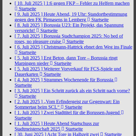
[ 10. Juli 2025 ]
1:6 gegen FKP – Fehler zu Helfern machen
Startseite
[ 9. Juli 2025 ]
Heute Abend, 19 Uhr: Standortbestimmung
gegen den FK Pirmasens in Lemberg
Startseite
[ 8. Juli 2025 ]
Borussia U23: Ein Projekt, das Spannung
verspricht!
Startseite
[ 7. Juli 2025 ]
Borussia Stadtchampion 2025: No bed of
roses, no pleasure cruise
Startseite
[ 6. Juli 2025 ]
Christmann-Hattrick ebnet den Weg ins Finale
Startseite
[ 5. Juli 2025 ]
Erst Beton, dann Tore – Borussia ringt
Marpingen nieder
Startseite
[ 5. Juli 2025 ]
Weiterer Vorverkauf für FCS-Spiele und
Dauerkarten
Startseite
[ 4. Juli 2025 ]
Strammes Wochenende für Borussia
Startseite
[ 3. Juli 2025 ]
Ein Schritt zurück als ein Schritt nach vorne?
Startseite
[ 2. Juli 2025 ]
„Vom Erfindergeist zur Gegenwart: Ein
Sommertag beim SCL“
Startseite
[ 1. Juli 2025 ]
Zwei Stadttitel für die Borussen-Jugend
Startseite
[ 1. Juli 2025 ]
Heute Abend Startschuss zur
Stadtmeisterschaft 2025
Startseite
[ 30. Juni 2025 ]
Acht Tore in Halbzeit zwei
Startseite