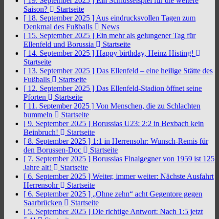
[ 19. September 2025 ]
Ein Schlüsselspiel für die weitere
Saison?
Startseite
[ 18. September 2025 ]
Aus eindrucksvollen Tagen zum
Denkmal des Fußballs
News
[ 15. September 2025 ]
Ein mehr als gelungener Tag für
Ellenfeld und Borussia
Startseite
[ 14. September 2025 ]
Happy birthday, Heinz Histing!
Startseite
[ 13. September 2025 ]
Das Ellenfeld – eine heilige Stätte des
Fußballs
Startseite
[ 12. September 2025 ]
Das Ellenfeld-Stadion öffnet seine
Pforten
Startseite
[ 11. September 2025 ]
Von Menschen, die zu Schlachten
bummeln
Startseite
[ 9. September 2025 ]
Borussias U23: 2:2 in Bexbach kein
Beinbruch!
Startseite
[ 8. September 2025 ]
1:1 in Herrensohr: Wunsch-Remis für
den Borussen-Doc
Startseite
[ 7. September 2025 ]
Borussias Finalgegner von 1959 ist 125
Jahre alt!
Startseite
[ 6. September 2025 ]
Weiter, immer weiter: Nächste Ausfahrt
Herrensohr
Startseite
[ 6. September 2025 ]
„Ohne zehn“ acht Gegentore gegen
Saarbrücken
Startseite
[ 5. September 2025 ]
Die richtige Antwort: Nach 1:5 jetzt