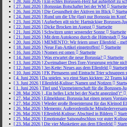
[ 28. Juni 2026 ]
Ein echtes Borussen-Herz hat aufgehört zu s
[ 27. Juni 2026 ]
Borussias Botschafter bei der WM
Startseite
[ 26. Juni 2026 ]
Die Gesundheit der Aktiven im Blick
Startse
[ 24. Juni 2026 ]
Rund um die Uhr (fast) nur Borussia im Kopf
[ 23. Juni 2026 ]
Aufgeben gilt nicht: Hartnäckige Borussen-
[ 22. Juni 2026 ]
Dicke Brocken im August
Startseite
[ 21. Juni 2026 ]
Schwitzen unter sengender Sonne
Startseite
[ 21. Juni 2026 ]
Mit dem Autokorso durch die Hüttestadt
Sta
[ 20. Juni 2026 ]
MEMENTO: Wir feiern unser Ellenfeld – mehr
[ 18. Juni 2026 ]
Neue Fan-Artikel eingetroffen!
Startseite
[ 16. Juni 2026 ]
Nomen est omen
Startseite
[ 14. Juni 2026 ]
Was erwartet die neue Borussia?
Startseite
[ 13. Juni 2026 ]
Zweimaliger Drei-Tore-Vorsprung reichte nic
[ 12. Juni 2026 ]
3er-Kette: Neues aus dem Ellenfeld
Startsei
[ 10. Juni 2026 ]
FK Pirmasens und Eintracht Trier schnappen
[ 4. Juni 2026 ]
Da spielen, wo einst Stars kickten: 22 Teams
[ 3. Juni 2026 ]
Ellenfeld-Kulisse: Namen und Notizen
Starts
[ 1. Juni 2026 ]
Titel und Vizemeisterschaft für die Borussen-J
[ 28. Mai 2026 ]
„Ein helles Licht bei der Nacht angezünd´t“
[ 27. Mai 2026 ]
Eilmeldung: Borussia hat einen neuen Vorsta
[ 27. Mai 2026 ]
Wieder große Begeisterung für das Kleinod El
[ 26. Mai 2026 ]
Memento: Außerordentliche Mitgliederversa
[ 26. Mai 2026 ]
Ellenfeld-Kulisse: Abschied in Bildern
Start
[ 25. Mai 2026 ]
Emotionaler Saisonabschluss vor guter Kuliss
[ 23. Mai 2026 ]
Die vier Musketiere aus dem Ellenfeld
Starts