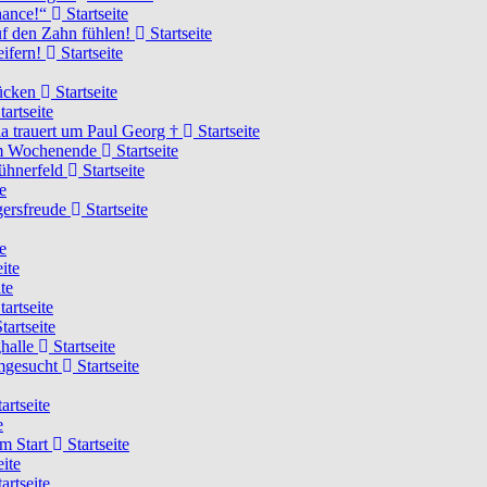
Chance!“
Startseite
uf den Zahn fühlen!
Startseite
eifern!
Startseite
rücken
Startseite
tartseite
a trauert um Paul Georg †
Startseite
hem Wochenende
Startseite
Hühnerfeld
Startseite
e
ägersfreude
Startseite
e
ite
te
tartseite
tartseite
ghalle
Startseite
imgesucht
Startseite
artseite
e
am Start
Startseite
eite
artseite