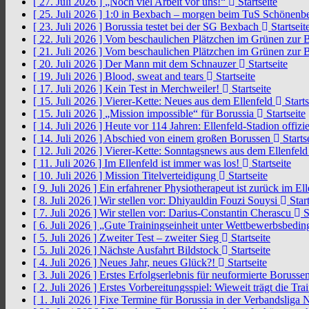
[ 27. Juli 2026 ]
„Noch viel Arbeit vor uns!“
Startseite
[ 25. Juli 2026 ]
1:0 in Bexbach – morgen beim TuS Schönenb
[ 23. Juli 2026 ]
Borussia testet bei der SG Bexbach
Startseit
[ 22. Juli 2026 ]
Vom beschaulichen Plätzchen im Grünen zur 
[ 21. Juli 2026 ]
Vom beschaulichen Plätzchen im Grünen zur 
[ 20. Juli 2026 ]
Der Mann mit dem Schnauzer
Startseite
[ 19. Juli 2026 ]
Blood, sweat and tears
Startseite
[ 17. Juli 2026 ]
Kein Test in Merchweiler!
Startseite
[ 15. Juli 2026 ]
Vierer-Kette: Neues aus dem Ellenfeld
Starts
[ 15. Juli 2026 ]
„Mission impossible“ für Borussia
Startseite
[ 14. Juli 2026 ]
Heute vor 114 Jahren: Ellenfeld-Stadion offizi
[ 14. Juli 2026 ]
Abschied von einem großen Borussen
Starts
[ 12. Juli 2026 ]
Vierer-Kette: Sonntagsnews aus dem Ellenfel
[ 11. Juli 2026 ]
Im Ellenfeld ist immer was los!
Startseite
[ 10. Juli 2026 ]
Mission Titelverteidigung
Startseite
[ 9. Juli 2026 ]
Ein erfahrener Physiotherapeut ist zurück im El
[ 8. Juli 2026 ]
Wir stellen vor: Dhiyauldin Fouzi Souysi
Start
[ 7. Juli 2026 ]
Wir stellen vor: Darius-Constantin Cherascu
S
[ 6. Juli 2026 ]
„Gute Trainingseinheit unter Wettbewerbsbedi
[ 5. Juli 2026 ]
Zweiter Test – zweiter Sieg
Startseite
[ 5. Juli 2026 ]
Nächste Ausfahrt Bildstock
Startseite
[ 4. Juli 2026 ]
Neues Jahr, neues Glück?!
Startseite
[ 3. Juli 2026 ]
Erstes Erfolgserlebnis für neuformierte Borusse
[ 2. Juli 2026 ]
Erstes Vorbereitungsspiel: Wieweit trägt die Tr
[ 1. Juli 2026 ]
Fixe Termine für Borussia in der Verbandsliga