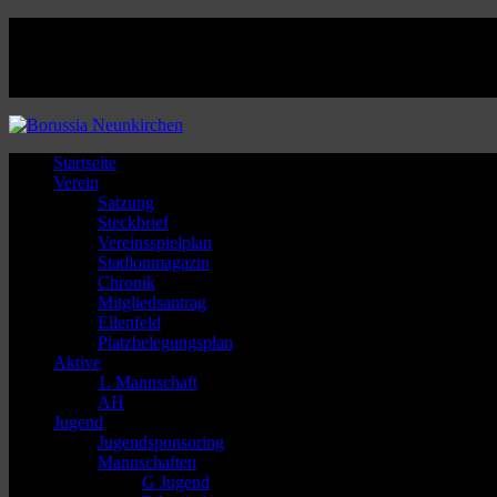
Facebook
Twitter
Instagram
Youtube
Startseite
Verein
Satzung
Steckbrief
Vereinsspielplan
Stadionmagazin
Chronik
Mitgliedsantrag
Ellenfeld
Platzbelegungsplan
Aktive
1. Mannschaft
AH
Jugend
Jugendsponsoring
Mannschaften
G Jugend