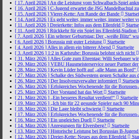
[ 17. April 2026 ]
An die Leistung vom Schwalbach-Spiel an
[ 16. April 2026 ]
C-Jugend erwartet die JSG Mandelbachtal z
[ 15. April 2026 ]
Vierer-Kette: Am Rande der Bande
Startsei
[ 14. April 2026 ]
Es geht weiter, immer weiter, immer weiter 
[ 11. April 2026 ]
Dreierkette: Infos aus dem Ellenfeld
Startse
[ 11. April 2026 ]
Rückkehr für ein Spiel ins Ellenfeld-Stadion
[ 7. April 2026 ]
Ein seltener Geburtstag: Der „weiße Blitz“ w
[ 6. April 2026 ]
Borussia mit guter Leistung
Startseite
[ 4. April 2026 ]
Alles in allem ein bitterer Abend
Startseite
[ 3. April 2026 ]
1:2 in Karlsruhe: Borussia belohnt sich nicht
[ 31. März 2026 ]
Alles Gute zum Ehrentag: Willi Seebauer wi
[ 29. März 2026 ]
VEBU Hausmeisterservice neuer Partner der
[ 28. März 2026 ]
Kevin Lüder hofft auf „alle Mann an Bord“
[ 27. März 2026 ]
Schalke des Südwestens gegen Schalke aus 
[ 26. März 2026 ]
Der Insolvenzverwalter informiert
Startseit
[ 26. März 2026 ]
Erfolgreiches Wochenende für die Borussen
[ 25. März 2026 ]
Der Vorstand hat das Wort
Startseite
[ 21. März 2026 ]
„Ein besseres Resultat verdient!“
Startseite
[ 19. März 2026 ]
„Ich bin für 22 gesunde Spieler nach 90 Mi
[ 18. März 2026 ]
Die Lage bleibt schwierig
Startseite
[ 17. März 2026 ]
Erfolgreiches Wochenende für die Borussen
[ 16. März 2026 ]
Ein ungleiches Duell
Startseite
[ 14. März 2026 ]
Anregungen für Elversberg?
Startseite
[ 13. März 2026 ]
Historische Leistung bei Borussias B-Jugen
[ 12. März 2026 ]
Dreier-Kette: Neues aus dem Ellenfeld
Star