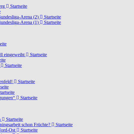
erg
Startseite
e
Bundesliga-Arena (2)
Startseite
Bundesliga-Arena (1)
Startseite
eite
ell eingeweiht
Startseite
eite
d
Startseite
lenfeld!
Startseite
seite
tartseite
ngungen“
Startseite
n
Startseite
ainingsarbeit schon Früchte?
Startseite
 Nord-Ost
Startseite