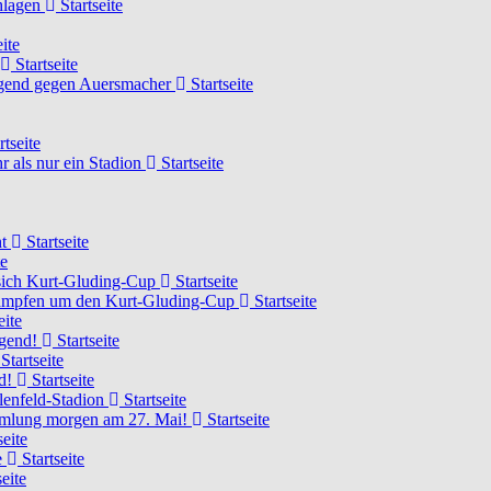
chlagen
Startseite
ite
Startseite
Jugend gegen Auersmacher
Startseite
rtseite
 als nur ein Stadion
Startseite
ht
Startseite
te
 sich Kurt-Gluding-Cup
Startseite
 kämpfen um den Kurt-Gluding-Cup
Startseite
eite
ugend!
Startseite
Startseite
nd!
Startseite
lenfeld-Stadion
Startseite
mmlung morgen am 27. Mai!
Startseite
seite
e
Startseite
eite