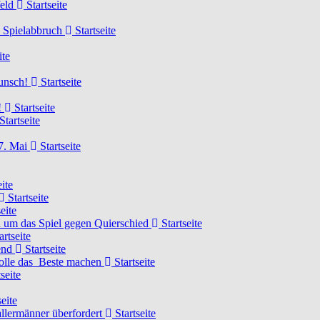
feld
Startseite
n Spielabbruch
Startseite
ite
wunsch!
Startseite
!
Startseite
Startseite
7. Mai
Startseite
ite
Startseite
eite
 um das Spiel gegen Quierschied
Startseite
artseite
gend
Startseite
olle das Beste machen
Startseite
seite
eite
llermänner überfordert
Startseite