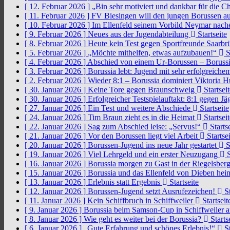
[ 12. Februar 2026 ]
„Bin sehr motiviert und dankbar für die 
[ 11. Februar 2026 ]
FV Biesingen will den jungen Borussen a
[ 10. Februar 2026 ]
Im Ellenfeld seinem Vorbild Neymar nach
[ 9. Februar 2026 ]
Neues aus der Jugendabteilung
Startseite
[ 8. Februar 2026 ]
Heute kein Test gegen Sportfreunde Saarb
[ 5. Februar 2026 ]
„Möchte mithelfen, etwas aufzubauen!“
S
[ 4. Februar 2026 ]
Abschied von einem Ur-Borussen – Borussi
[ 3. Februar 2026 ]
Borussia lebt: Jugend mit sehr erfolgreic
[ 2. Februar 2026 ]
Wieder 8:1 – Borussia dominiert Viktoria 
[ 30. Januar 2026 ]
Keine Tore gegen Braunschweig
Startseit
[ 30. Januar 2026 ]
Erfolgreicher Testspielauftakt: 8:1 gegen J
[ 27. Januar 2026 ]
Ein Test und weitere Abschiede
Startseite
[ 24. Januar 2026 ]
Tim Braun zieht es in die Heimat
Startseit
[ 22. Januar 2026 ]
Sag zum Abschied leise: „Servus!“
Startse
[ 21. Januar 2026 ]
Vor den Borussen liegt viel Arbeit
Startsei
[ 20. Januar 2026 ]
Borussen-Jugend ins neue Jahr gestartet
S
[ 19. Januar 2026 ]
Viel Lehrgeld und ein erster Neuzugang
S
[ 16. Januar 2026 ]
Borussia morgen zu Gast in der Riegelsber
[ 15. Januar 2026 ]
Borussia und das Ellenfeld von Dieben he
[ 13. Januar 2026 ]
Erlebnis statt Ergebnis
Startseite
[ 12. Januar 2026 ]
Borussen-Jugend setzt Ausrufezeichen!
St
[ 11. Januar 2026 ]
Kein Schiffbruch in Schiffweiler
Startseit
[ 9. Januar 2026 ]
Borussia beim Samson-Cup in Schiffweiler 
[ 8. Januar 2026 ]
Wie geht es weiter bei der Borussia?
Starts
[ 6. Januar 2026 ]
„Gute Erfahrung und schönes Erlebnis!“
St