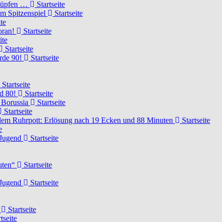
knüpfen …
Startseite
um Spitzenspiel
Startseite
te
voran!
Startseite
ite
Startseite
urde 90!
Startseite
Startseite
rd 80!
Startseite
 Borussia
Startseite
Startseite
dem Ruhrpott: Erlösung nach 19 Ecken und 88 Minuten
Startseite
e
-Jugend
Startseite
nuten“
Startseite
-Jugend
Startseite
d
Startseite
tseite