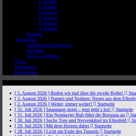
F Jugend
E Jugend
D Jugend
C Jugend
B Jugend
A Jugend
Kontakt
Tischkicker
Tabelle und Ergebnisse
Spielplan
News u. Termine
Video
Impressum
Datenschutz
News Ticker
[ 5. August 2026 ]
Reden wir mal über die zweite Reihe!
Star
[ 3. August 2026 ]
Namen und Notizen: Neues aus dem Ellenf
[ 2. August 2026 ]
Weiter, immer weiter!
Startseite
[ 31. Juli 2026 ]
Spannung steigt – jetzt geht´s los!
Startseite
[ 31. Juli 2026 ]
Ein Neinkerjer Bub führt die Borussia an
Sta
[ 30. Juli 2026 ]
Sechs Tore und Nervenkitzel im Ellenfeld
St
[ 29. Juli 2026 ]
Mit dem Herzen dabei
Startseite
[ 28. Juli 2026 ]
Licht am Ende des Tunnels
Startseite