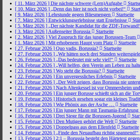
[ 11. März 2026 ]
Die nächste schwere (Lern)Aufgabe
Startse
[ 10. März 2026 ]
„Denn das hier ist noch nicht vorbei!“
Start
[ 9. März 2026 ]
Lehrstunde gegen Bliesmengen
Startseite
[ 7. März 2026 ]
Entwicklungserlebnisse statt Ergebnisse
Star
[ 5. März 2026 ]
„Der nächste Kandidat für die ZDF-Torwand
[ 3. März 2026 ]
Außenseiter Borussia
Startseite
[ 2. März 2026 ]
Viel Zuspruch für das junge Borussen-Team
[ 1. März 2026 ]
Mit erhobenem Haupt vom Platz
Startseite
[ 27. Februar 2026 ]
Quo vadis, Borussia?
Startseite
[ 27. Februar 2026 ]
„Wir hätten noch drei Stunden weiterspi
[ 26. Februar 2026 ]
„Das bedeutet mir sehr viel!“
Startseite
[ 24. Februar 2026 ]
„Will helfen, den Verein am Leben zu hal
[ 23. Februar 2026 ]
Wo steht die Borussia?
Startseite
[ 22. Februar 2026 ]
Ein unvergessliches Erlebnis
Startseite
[ 22. Februar 2026 ]
„Der Welt zeigen, dass Borussia nie unter
[ 21. Februar 2026 ]
Nach Altenkessel ist vor Ommersheim und
[ 20. Februar 2026 ]
Ein junger Borusse schießt sich an die 
[ 19. Februar 2026 ]
Historisch gesehen sogar ein kleines Tradi
[ 18. Februar 2026 ]
Wie Phönix aus der Asche …
Startseite
[ 17. Februar 2026 ]
Ein junger Mann mit Tasmania-Erfahrung
[ 16. Februar 2026 ]
Drei Siege für die Borussen-Jugend
Star
[ 15. Februar 2026 ]
Den Mutigen gehört die Welt
Startseite
[ 15. Februar 2026 ]
Doppelpass aus dem Ellenfeld
Startseite
[ 14. Februar 2026 ]
„Finde den Neuaufbau richtig spannend!“
[ 13. Februar 2026 ]
2:1 – Borussia besteht den Härtetest gege