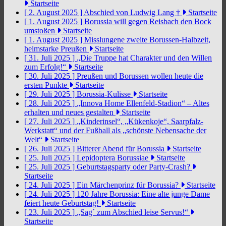
Startseite
[ 2. August 2025 ]
Abschied von Ludwig Lang †
Startseite
[ 1. August 2025 ]
Borussia will gegen Reisbach den Bock
umstoßen
Startseite
[ 1. August 2025 ]
Misslungene zweite Borussen-Halbzeit,
heimstarke Preußen
Startseite
[ 31. Juli 2025 ]
„Die Truppe hat Charakter und den Willen
zum Erfolg!“
Startseite
[ 30. Juli 2025 ]
Preußen und Borussen wollen heute die
ersten Punkte
Startseite
[ 29. Juli 2025 ]
Borussia-Kulisse
Startseite
[ 28. Juli 2025 ]
„Innova Home Ellenfeld-Stadion“ – Altes
erhalten und neues gestalten
Startseite
[ 27. Juli 2025 ]
„Kinderinsel“, „Kükenkoje“, Saarpfalz-
Werkstatt“ und der Fußball als „schönste Nebensache der
Welt“
Startseite
[ 26. Juli 2025 ]
Bitterer Abend für Borussia
Startseite
[ 25. Juli 2025 ]
Lepidoptera Borussiae
Startseite
[ 25. Juli 2025 ]
Geburtstagsparty oder Party-Crash?
Startseite
[ 24. Juli 2025 ]
Ein Märchenprinz für Borussia?
Startseite
[ 24. Juli 2025 ]
120 Jahre Borussia: Eine alte junge Dame
feiert heute Geburtstag!
Startseite
[ 23. Juli 2025 ]
„Sag´ zum Abschied leise Servus!“
Startseite