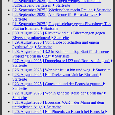
[ 2. September 2025 ]
Die Sorgen wenigstens für einen
Fußballabend vergessen
Startseite
[ 2. September 2025 ]
Wiedersehen macht Freude
Startseite
[ 2. September 2025 ]
Alle Neune für Borussias U23
Startseite
[ 1. September 2025 ]
Doppelspieltag gegen Elversberg: Tor-
Flut im Ellenfeld
Startseite
[ 30. August 2025 ]
Rückenwind aus Bliesmengen gegen
Elversberg mitnehmen!
Startseite
[ 29. August 2025 ]
Von Hiobsbotschaften und einem
Pyrrhus-Sieg
Startseite
[ 28. August 2025 ]
3:2 in Kohlhof – Top-Start für das neue
Projekt “Borussia U23”
Startseite
[ 27. August 2025 ]
Doppelpass: U23 und Borussen-Jugend
Startseite
[ 26. August 2025 ]
Wer hier ist, ist hin und weg!
Startseite
[ 23. August 2025 ]
Ein Dreier zum Jänicke-Einstand
Startseite
[ 23. August 2025 ]
Gutes tun und der Borussia guttun!
Startseite
[ 22. August 2025 ]
Wohin geht die Reise der Borussia?
Startseite
[ 21. August 2025 ]
Borussias VAR – der Mann mit dem
untrüglichen Auge
Startseite
[ 20. August 2025 ]
Ein Phoenix zu Besuch bei Borussia