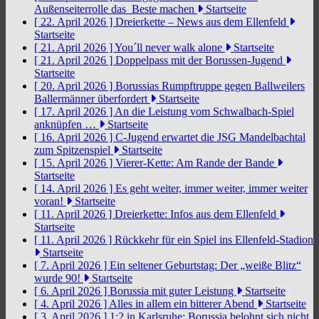
Außenseiterrolle das Beste machen
Startseite
[ 22. April 2026 ]
Dreierkette – News aus dem Ellenfeld
Startseite
[ 21. April 2026 ]
You´ll never walk alone
Startseite
[ 21. April 2026 ]
Doppelpass mit der Borussen-Jugend
Startseite
[ 20. April 2026 ]
Borussias Rumpftruppe gegen Ballweilers
Ballermänner überfordert
Startseite
[ 17. April 2026 ]
An die Leistung vom Schwalbach-Spiel
anknüpfen …
Startseite
[ 16. April 2026 ]
C-Jugend erwartet die JSG Mandelbachtal
zum Spitzenspiel
Startseite
[ 15. April 2026 ]
Vierer-Kette: Am Rande der Bande
Startseite
[ 14. April 2026 ]
Es geht weiter, immer weiter, immer weiter
voran!
Startseite
[ 11. April 2026 ]
Dreierkette: Infos aus dem Ellenfeld
Startseite
[ 11. April 2026 ]
Rückkehr für ein Spiel ins Ellenfeld-Stadion
Startseite
[ 7. April 2026 ]
Ein seltener Geburtstag: Der „weiße Blitz“
wurde 90!
Startseite
[ 6. April 2026 ]
Borussia mit guter Leistung
Startseite
[ 4. April 2026 ]
Alles in allem ein bitterer Abend
Startseite
[ 3. April 2026 ]
1:2 in Karlsruhe: Borussia belohnt sich nicht