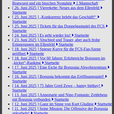
Bratwurst und ein bisschen Nostalgie
1.Mannschaft
[ 26. Juni 2025 ]
Viererkette: Neues aus dem Ellenfeld
Startseite
[ 25. Juni 2025 ]
„Konkurrenz belebt das Geschäft!“
Startseite
[ 25. Juni 2025 ]
Tickets für das Doppelgastspiel des FCS
Startseite
[ 24. Juni 2025 ]
Es geht wieder los!
Startseite
[ 23. Juni 2025 ]
Abschied und Trauer, aber auch frohe
Erinnerungen im Ellenfeld
Startseite
[ 18. Juni 2025 ]
Spieser Kurve für die FCS-Fan-Szene
geöffnet
Startseite
[ 18. Juni 2025 ]
Vor 60 Jahren: Erfolgreiche Borussen im
„kicker“-Ranking
Startseite
[ 17. Juni 2025 ]
Eine Eiche für Borussias Abwehrzentrum
Startseite
[ 16. Juni 2025 ]
Borussia bekommt das Eröffnungsspiel!
Startseite
[ 14. Juni 2025 ]
75 Jahre Gerd Zewe – happy birthay!
Startseite
[ 13. Juni 2025 ]
Annemarie und Nino Fontanin: Zeitlebens
mit Borussia verbunden
Startseite
[ 12. Juni 2025 ]
Ganz im Sinne von Kurt Gluding
Startseite
[ 11. Juni 2025 ]
Seine Mission: Die Offensive der Borussia
ankurbeln!
Startseite