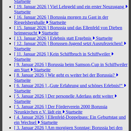
Startseite
[ 19. Januar 2026 ]
Viel Lehrgeld und ein erster Neuzugang
Startseite
[ 16. Januar 2026 ]
Borussia morgen zu Gast in der
Riegelsberghalle
Startseite
[ 15. Januar 2026 ]
Borussia und das Ellenfeld von Dieben
heimgesucht
Startseite
[ 13. Januar 2026 ]
Erlebnis statt Ergebnis
Startseite
[ 12. Januar 2026 ]
Borussen-Jugend setzt Ausrufezeichen!
Startseite
[ 11. Januar 2026 ]
Kein Schiffbruch in Schiffweiler
Startseite
[ 9. Januar 2026 ]
Borussia beim Samson-Cup in Schiffweiler
am Start
Startseite
[ 8. Januar 2026 ]
Wie geht es weiter bei der Borussia?
Startseite
[ 6. Januar 2026 ]
„Gute Erfahrung und schönes Erlebnis!“
Startseite
[ 5. Januar 2026 ]
Der personelle Aderlass geht weiter
Startseite
[ 5. Januar 2026 ]
Der Förderverein 2000 Borussia
Neunkirchen e.V. lädt ein
Startseite
[ 4. Januar 2026 ]
Ellenfeld-Doppelpass: Ein Geburtstag und
ein Wechsel
Startseite
[ 3. Januar 2026 ]
Am morgigen Sonntag: Borussia bei den