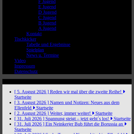
F Jugend
E Jugend
D Jugend
C Jugend
B Jugend
A Jugend
Kontakt
Tischkicker
Tabelle und Ergebnisse
Spielplan
News u. Termine
Video
Impressum
Datenschutz
News Ticker
[ 5. August 2026 ]
Reden wir mal über die zweite Reihe!
Startseite
[ 3. August 2026 ]
Namen und Notizen: Neues aus dem
Ellenfeld
Startseite
[ 2. August 2026 ]
Weiter, immer weiter!
Startseite
[ 31. Juli 2026 ]
Spannung steigt – jetzt geht´s los!
Startseite
[ 31. Juli 2026 ]
Ein Neinkerjer Bub führt die Borussia an
Startseite