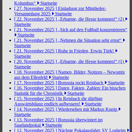
Kolumbus“
Startseite
[ 27. November 2025 ]
Einladung zur Mitglieder-
Versammlung 2025
Startseite
[ 22. November 2025 ]
„Erbarme, die Hesse kommen!“ (2)
Startseite
[ 21. November 2025 ]
„Sich auf den Fußball konzentrieren“
Startseite
[ 21. November 2025 ]
„Nehmen die Situation sehr ernst“
Startseite
[ 21. November 2025 ]
Ruhe in Frieden, Erwin Türk!
Startseite
[ 20. November 2025 ]
„Erbarme, die Hesse kommen!“ (1)
Startseite
[ 18. November 2025 ]
Namen, Bilder, Notizen – Newsmix
aus dem Ellenfeld
Startseite
[ 17. November 2025 ]
Borussia rockt Reisbach
Startseite
[ 16. November 2025 ]
Daten, Fakten, Zahlen: Ein bisschen
Statistik für die Chronistik
Startseite
[ 15. November 2025 ]
In Reisbach die dürftige
Auswärtsbilanz endlich aufbessern!
Startseite
[ 14. November 2025 ]
Wiedersehen mit Markus Kneip
Startseite
[ 13. November 2025 ]
Borussia überwintert im
Saarlandpokal
Startseite
[ 12. November 2025 ]
Nächste Pokalausfahrt: SV Losheim