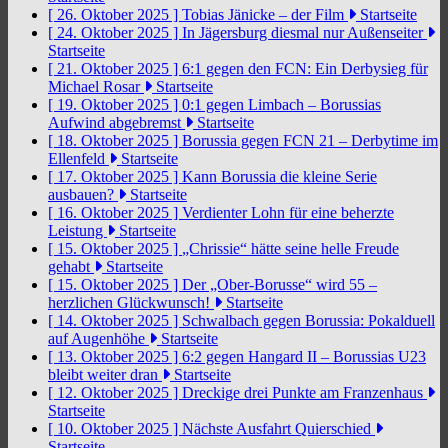
[ 26. Oktober 2025 ]
Tobias Jänicke – der Film
Startseite
[ 24. Oktober 2025 ]
In Jägersburg diesmal nur Außenseiter
Startseite
[ 21. Oktober 2025 ]
6:1 gegen den FCN: Ein Derbysieg für
Michael Rosar
Startseite
[ 19. Oktober 2025 ]
0:1 gegen Limbach – Borussias
Aufwind abgebremst
Startseite
[ 18. Oktober 2025 ]
Borussia gegen FCN 21 – Derbytime im
Ellenfeld
Startseite
[ 17. Oktober 2025 ]
Kann Borussia die kleine Serie
ausbauen?
Startseite
[ 16. Oktober 2025 ]
Verdienter Lohn für eine beherzte
Leistung
Startseite
[ 15. Oktober 2025 ]
„Chrissie“ hätte seine helle Freude
gehabt
Startseite
[ 15. Oktober 2025 ]
Der „Ober-Borusse“ wird 55 –
herzlichen Glückwunsch!
Startseite
[ 14. Oktober 2025 ]
Schwalbach gegen Borussia: Pokalduell
auf Augenhöhe
Startseite
[ 13. Oktober 2025 ]
6:2 gegen Hangard II – Borussias U23
bleibt weiter dran
Startseite
[ 12. Oktober 2025 ]
Dreckige drei Punkte am Franzenhaus
Startseite
[ 10. Oktober 2025 ]
Nächste Ausfahrt Quierschied
Startseite