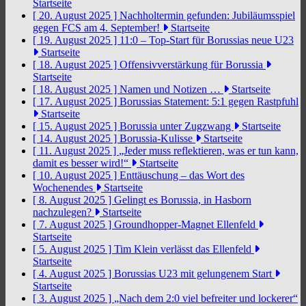
Startseite
[ 20. August 2025 ]
Nachholtermin gefunden: Jubiläumsspiel
gegen FCS am 4. September!
Startseite
[ 19. August 2025 ]
11:0 – Top-Start für Borussias neue U23
Startseite
[ 18. August 2025 ]
Offensivverstärkung für Borussia
Startseite
[ 18. August 2025 ]
Namen und Notizen …
Startseite
[ 17. August 2025 ]
Borussias Statement: 5:1 gegen Rastpfuhl
Startseite
[ 15. August 2025 ]
Borussia unter Zugzwang
Startseite
[ 14. August 2025 ]
Borussia-Kulisse
Startseite
[ 11. August 2025 ]
„Jeder muss reflektieren, was er tun kann,
damit es besser wird!“
Startseite
[ 10. August 2025 ]
Enttäuschung – das Wort des
Wochenendes
Startseite
[ 8. August 2025 ]
Gelingt es Borussia, in Hasborn
nachzulegen?
Startseite
[ 7. August 2025 ]
Groundhopper-Magnet Ellenfeld
Startseite
[ 5. August 2025 ]
Tim Klein verlässt das Ellenfeld
Startseite
[ 4. August 2025 ]
Borussias U23 mit gelungenem Start
Startseite
[ 3. August 2025 ]
„Nach dem 2:0 viel befreiter und lockerer“