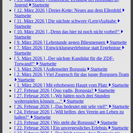
Jugend
Startseite
[ 12. März 2026 ]
Dreier-Kette: Neues aus dem Ellenfeld
Startseite
[ 11. März 2026 ]
Die nächste schwere (Lern)Aufgabe
Startseite
[ 10. März 2026 ]
„Denn das hier ist noch nicht vorbei!“
Startseite
[ 9. März 2026 ]
Lehrstunde gegen Bliesmengen
Startseite
[ 7. März 2026 ]
Entwicklungserlebnisse statt Ergebnisse
Startseite
[ 5. März 2026 ]
„Der nächste Kandidat für die ZDF-
Torwand!“
Startseite
[ 3. März 2026 ]
Außenseiter Borussia
Startseite
[ 2. März 2026 ]
Viel Zuspruch für das junge Borussen-Team
Startseite
[ 1. März 2026 ]
Mit erhobenem Haupt vom Platz
Startseite
[ 27. Februar 2026 ]
Quo vadis, Borussia?
Startseite
[ 27. Februar 2026 ]
„Wir hätten noch drei Stunden
weiterspielen können …“
Startseite
[ 26. Februar 2026 ]
„Das bedeutet mir sehr viel!“
Startseite
[ 24. Februar 2026 ]
„Will helfen, den Verein am Leben zu
halten!“
Startseite
[ 23. Februar 2026 ]
Wo steht die Borussia?
Startseite
[ 22. Februar 2026 ]
Ein unvergessliches Erlebnis
Startseite