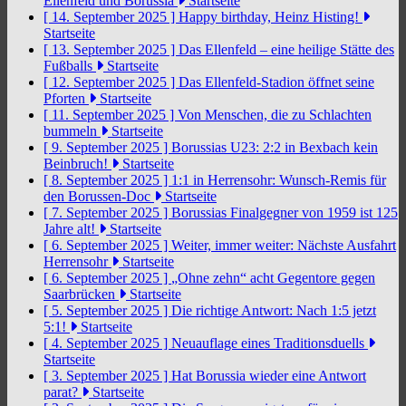
Ellenfeld und Borussia
Startseite
[ 14. September 2025 ]
Happy birthday, Heinz Histing!
Startseite
[ 13. September 2025 ]
Das Ellenfeld – eine heilige Stätte des
Fußballs
Startseite
[ 12. September 2025 ]
Das Ellenfeld-Stadion öffnet seine
Pforten
Startseite
[ 11. September 2025 ]
Von Menschen, die zu Schlachten
bummeln
Startseite
[ 9. September 2025 ]
Borussias U23: 2:2 in Bexbach kein
Beinbruch!
Startseite
[ 8. September 2025 ]
1:1 in Herrensohr: Wunsch-Remis für
den Borussen-Doc
Startseite
[ 7. September 2025 ]
Borussias Finalgegner von 1959 ist 125
Jahre alt!
Startseite
[ 6. September 2025 ]
Weiter, immer weiter: Nächste Ausfahrt
Herrensohr
Startseite
[ 6. September 2025 ]
„Ohne zehn“ acht Gegentore gegen
Saarbrücken
Startseite
[ 5. September 2025 ]
Die richtige Antwort: Nach 1:5 jetzt
5:1!
Startseite
[ 4. September 2025 ]
Neuauflage eines Traditionsduells
Startseite
[ 3. September 2025 ]
Hat Borussia wieder eine Antwort
parat?
Startseite