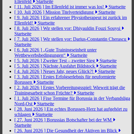
Ellenfeld
Startseite
[ 11. Juli 2026 ]
Im Ellenfeld ist immer was los!
Startseite
[ 10. Juli 2026 ]
Mission Titelverteidigung
Startseite
[ 9. Juli 2026 ]
Ein erfahrener Physiotherapeut ist zurück im
Ellenfeld!
Startseite
[ 8. Juli 2026 ]
Wir stellen vor: Dhiyauldin Fouzi Souysi
Startseite
[ 7. Juli 2026 ]
Wir stellen vor: Darius-Constantin Cherascu
Startseite
[ 6. Juli 2026 ]
„Gute Trainingseinheit unter
Wettbewerbsbedingungen“
Startseite
[ 5. Juli 2026 ]
Zweiter Test – zweiter Sieg
Startseite
[ 5. Juli 2026 ]
Nächste Ausfahrt Bildstock
Startseite
[ 4. Juli 2026 ]
Neues Jahr, neues Glück?!
Startseite
[ 3. Juli 2026 ]
Erstes Erfolgserlebnis für neuformierte
Borussen
Startseite
[ 2. Juli 2026 ]
Erstes Vorbereitungsspiel: Wieweit trägt die
Trainingsarbeit schon Früchte?
Startseite
[ 1. Juli 2026 ]
Fixe Termine für Borussia in der Verbandsliga
Nord-Ost
Startseite
[ 28. Juni 2026 ]
Ein echtes Borussen-Herz hat aufgehört zu
schlagen
Startseite
[ 27. Juni 2026 ]
Borussias Botschafter bei der WM
Startseite
[ 26. Juni 2026 ]
Die Gesundheit der Aktiven im Blick