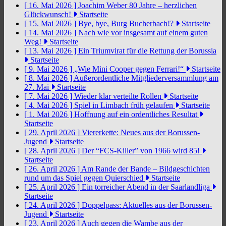
[ 16. Mai 2026 ]
Joachim Weber 80 Jahre – herzlichen
Glückwunsch!
Startseite
[ 15. Mai 2026 ]
Bye, bye, Burg Bucherbach!?
Startseite
[ 14. Mai 2026 ]
Nach wie vor insgesamt auf einem guten
Weg!
Startseite
[ 13. Mai 2026 ]
Ein Triumvirat für die Rettung der Borussia
Startseite
[ 9. Mai 2026 ]
„Wie Mini Cooper gegen Ferrari!“
Startseite
[ 8. Mai 2026 ]
Außerordentliche Mitgliederversammlung am
27. Mai
Startseite
[ 7. Mai 2026 ]
Wieder klar verteilte Rollen
Startseite
[ 4. Mai 2026 ]
Spiel in Limbach früh gelaufen
Startseite
[ 1. Mai 2026 ]
Hoffnung auf ein ordentliches Resultat
Startseite
[ 29. April 2026 ]
Viererkette: Neues aus der Borussen-
Jugend
Startseite
[ 28. April 2026 ]
Der “FCS-Killer” von 1966 wird 85!
Startseite
[ 26. April 2026 ]
Am Rande der Bande – Bildgeschichten
rund um das Spiel gegen Quierschied
Startseite
[ 25. April 2026 ]
Ein torreicher Abend in der Saarlandliga
Startseite
[ 24. April 2026 ]
Doppelpass: Aktuelles aus der Borussen-
Jugend
Startseite
[ 23. April 2026 ]
Auch gegen die Wambe aus der