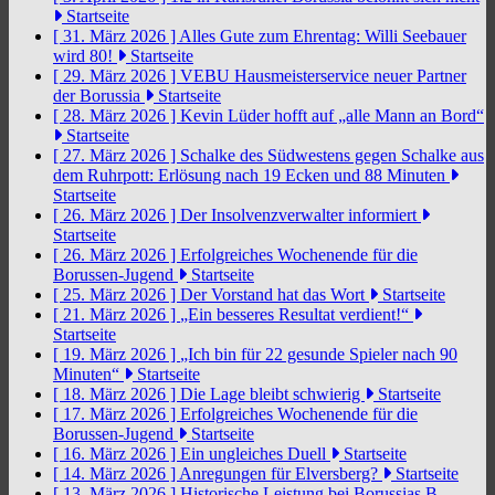
Startseite
[ 31. März 2026 ]
Alles Gute zum Ehrentag: Willi Seebauer
wird 80!
Startseite
[ 29. März 2026 ]
VEBU Hausmeisterservice neuer Partner
der Borussia
Startseite
[ 28. März 2026 ]
Kevin Lüder hofft auf „alle Mann an Bord“
Startseite
[ 27. März 2026 ]
Schalke des Südwestens gegen Schalke aus
dem Ruhrpott: Erlösung nach 19 Ecken und 88 Minuten
Startseite
[ 26. März 2026 ]
Der Insolvenzverwalter informiert
Startseite
[ 26. März 2026 ]
Erfolgreiches Wochenende für die
Borussen-Jugend
Startseite
[ 25. März 2026 ]
Der Vorstand hat das Wort
Startseite
[ 21. März 2026 ]
„Ein besseres Resultat verdient!“
Startseite
[ 19. März 2026 ]
„Ich bin für 22 gesunde Spieler nach 90
Minuten“
Startseite
[ 18. März 2026 ]
Die Lage bleibt schwierig
Startseite
[ 17. März 2026 ]
Erfolgreiches Wochenende für die
Borussen-Jugend
Startseite
[ 16. März 2026 ]
Ein ungleiches Duell
Startseite
[ 14. März 2026 ]
Anregungen für Elversberg?
Startseite
[ 13. März 2026 ]
Historische Leistung bei Borussias B-