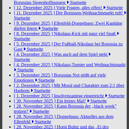
Borussias Siegeshoffnungen
Startseite
[ 12. Dezember 2025 ]
Viele Fragen, alles offen!
Startseite
[ 11. Dezember 2025 ]
Der Borussen-Weihnachtsmarkt ruft!
Startseite
[ 9. Dezember 2025 ]
Ellenfeld-Doppelpass: Zwei Kapitäne
dürfen feiern
Startseite
[ 8. Dezember 2025 ]
Nikolaus-Kick mit ganz viel Spaß
Startseite
[ 5. Dezember 2025 ]
Der Fußball-Nikolaus bei Borussia zu
Gast
Startseite
[ 4. Dezember 2025 ]
Was auch auf dem Spiel steht
Startseite
[ 4. Dezember 2025 ]
Nikolaus-Turnier und Weihnachtsmarkt
Startseite
[ 3. Dezember 2025 ]
Borussias Not stößt auf viele
Emotionen
Startseite
[ 2. Dezember 2025 ]
Mit Moral und Charakter zum 2:1 über
Hasborn
Startseite
[ 1. Dezember 2025 ]
Insolvenzantrag eingereicht
Startseite
[ 30. November 2025 ]
Ein letztes Mal?
Startseite
[ 28. November 2025 ]
Kann Borussia der „black week”
trotzen?
Startseite
[ 28. November 2025 ]
Doppelpass: Aktuelles aus dem
Ellenfeld
Startseite
[ 28. November 2025 ]
Horst Buhtz und das „Ei des