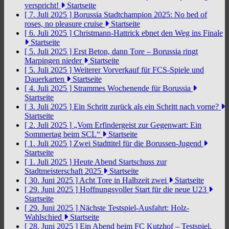
verspricht!
Startseite
[ 7. Juli 2025 ]
Borussia Stadtchampion 2025: No bed of
roses, no pleasure cruise
Startseite
[ 6. Juli 2025 ]
Christmann-Hattrick ebnet den Weg ins Finale
Startseite
[ 5. Juli 2025 ]
Erst Beton, dann Tore – Borussia ringt
Marpingen nieder
Startseite
[ 5. Juli 2025 ]
Weiterer Vorverkauf für FCS-Spiele und
Dauerkarten
Startseite
[ 4. Juli 2025 ]
Strammes Wochenende für Borussia
Startseite
[ 3. Juli 2025 ]
Ein Schritt zurück als ein Schritt nach vorne?
Startseite
[ 2. Juli 2025 ]
„Vom Erfindergeist zur Gegenwart: Ein
Sommertag beim SCL“
Startseite
[ 1. Juli 2025 ]
Zwei Stadttitel für die Borussen-Jugend
Startseite
[ 1. Juli 2025 ]
Heute Abend Startschuss zur
Stadtmeisterschaft 2025
Startseite
[ 30. Juni 2025 ]
Acht Tore in Halbzeit zwei
Startseite
[ 29. Juni 2025 ]
Hoffnungsvoller Start für die neue U23
Startseite
[ 29. Juni 2025 ]
Nächste Testspiel-Ausfahrt: Holz-
Wahlschied
Startseite
[ 28. Juni 2025 ]
Ein Abend beim FC Kutzhof – Testspiel,