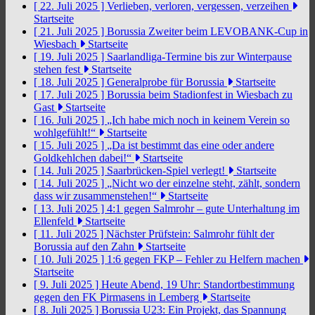
[ 22. Juli 2025 ]
Verlieben, verloren, vergessen, verzeihen
Startseite
[ 21. Juli 2025 ]
Borussia Zweiter beim LEVOBANK-Cup in
Wiesbach
Startseite
[ 19. Juli 2025 ]
Saarlandliga-Termine bis zur Winterpause
stehen fest
Startseite
[ 18. Juli 2025 ]
Generalprobe für Borussia
Startseite
[ 17. Juli 2025 ]
Borussia beim Stadionfest in Wiesbach zu
Gast
Startseite
[ 16. Juli 2025 ]
„Ich habe mich noch in keinem Verein so
wohlgefühlt!“
Startseite
[ 15. Juli 2025 ]
„Da ist bestimmt das eine oder andere
Goldkehlchen dabei!“
Startseite
[ 14. Juli 2025 ]
Saarbrücken-Spiel verlegt!
Startseite
[ 14. Juli 2025 ]
„Nicht wo der einzelne steht, zählt, sondern
dass wir zusammenstehen!“
Startseite
[ 13. Juli 2025 ]
4:1 gegen Salmrohr – gute Unterhaltung im
Ellenfeld
Startseite
[ 11. Juli 2025 ]
Nächster Prüfstein: Salmrohr fühlt der
Borussia auf den Zahn
Startseite
[ 10. Juli 2025 ]
1:6 gegen FKP – Fehler zu Helfern machen
Startseite
[ 9. Juli 2025 ]
Heute Abend, 19 Uhr: Standortbestimmung
gegen den FK Pirmasens in Lemberg
Startseite
[ 8. Juli 2025 ]
Borussia U23: Ein Projekt, das Spannung