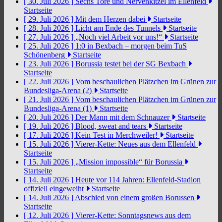
[ 30. Juli 2026 ]
Sechs Tore und Nervenkitzel im Ellenfeld
Startseite
[ 29. Juli 2026 ]
Mit dem Herzen dabei
Startseite
[ 28. Juli 2026 ]
Licht am Ende des Tunnels
Startseite
[ 27. Juli 2026 ]
„Noch viel Arbeit vor uns!“
Startseite
[ 25. Juli 2026 ]
1:0 in Bexbach – morgen beim TuS
Schönenberg
Startseite
[ 23. Juli 2026 ]
Borussia testet bei der SG Bexbach
Startseite
[ 22. Juli 2026 ]
Vom beschaulichen Plätzchen im Grünen zur
Bundesliga-Arena (2)
Startseite
[ 21. Juli 2026 ]
Vom beschaulichen Plätzchen im Grünen zur
Bundesliga-Arena (1)
Startseite
[ 20. Juli 2026 ]
Der Mann mit dem Schnauzer
Startseite
[ 19. Juli 2026 ]
Blood, sweat and tears
Startseite
[ 17. Juli 2026 ]
Kein Test in Merchweiler!
Startseite
[ 15. Juli 2026 ]
Vierer-Kette: Neues aus dem Ellenfeld
Startseite
[ 15. Juli 2026 ]
„Mission impossible“ für Borussia
Startseite
[ 14. Juli 2026 ]
Heute vor 114 Jahren: Ellenfeld-Stadion
offiziell eingeweiht
Startseite
[ 14. Juli 2026 ]
Abschied von einem großen Borussen
Startseite
[ 12. Juli 2026 ]
Vierer-Kette: Sonntagsnews aus dem