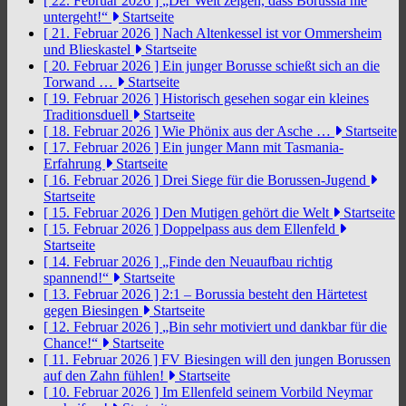
[ 22. Februar 2026 ]
„Der Welt zeigen, dass Borussia nie
untergeht!“
Startseite
[ 21. Februar 2026 ]
Nach Altenkessel ist vor Ommersheim
und Blieskastel
Startseite
[ 20. Februar 2026 ]
Ein junger Borusse schießt sich an die
Torwand …
Startseite
[ 19. Februar 2026 ]
Historisch gesehen sogar ein kleines
Traditionsduell
Startseite
[ 18. Februar 2026 ]
Wie Phönix aus der Asche …
Startseite
[ 17. Februar 2026 ]
Ein junger Mann mit Tasmania-
Erfahrung
Startseite
[ 16. Februar 2026 ]
Drei Siege für die Borussen-Jugend
Startseite
[ 15. Februar 2026 ]
Den Mutigen gehört die Welt
Startseite
[ 15. Februar 2026 ]
Doppelpass aus dem Ellenfeld
Startseite
[ 14. Februar 2026 ]
„Finde den Neuaufbau richtig
spannend!“
Startseite
[ 13. Februar 2026 ]
2:1 – Borussia besteht den Härtetest
gegen Biesingen
Startseite
[ 12. Februar 2026 ]
„Bin sehr motiviert und dankbar für die
Chance!“
Startseite
[ 11. Februar 2026 ]
FV Biesingen will den jungen Borussen
auf den Zahn fühlen!
Startseite
[ 10. Februar 2026 ]
Im Ellenfeld seinem Vorbild Neymar