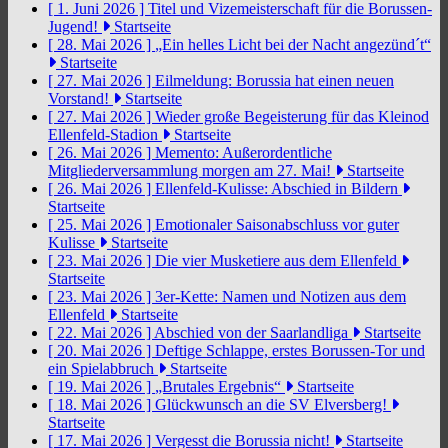
[ 1. Juni 2026 ]
Titel und Vizemeisterschaft für die Borussen-
Jugend!
Startseite
[ 28. Mai 2026 ]
„Ein helles Licht bei der Nacht angezünd´t“
Startseite
[ 27. Mai 2026 ]
Eilmeldung: Borussia hat einen neuen
Vorstand!
Startseite
[ 27. Mai 2026 ]
Wieder große Begeisterung für das Kleinod
Ellenfeld-Stadion
Startseite
[ 26. Mai 2026 ]
Memento: Außerordentliche
Mitgliederversammlung morgen am 27. Mai!
Startseite
[ 26. Mai 2026 ]
Ellenfeld-Kulisse: Abschied in Bildern
Startseite
[ 25. Mai 2026 ]
Emotionaler Saisonabschluss vor guter
Kulisse
Startseite
[ 23. Mai 2026 ]
Die vier Musketiere aus dem Ellenfeld
Startseite
[ 23. Mai 2026 ]
3er-Kette: Namen und Notizen aus dem
Ellenfeld
Startseite
[ 22. Mai 2026 ]
Abschied von der Saarlandliga
Startseite
[ 20. Mai 2026 ]
Deftige Schlappe, erstes Borussen-Tor und
ein Spielabbruch
Startseite
[ 19. Mai 2026 ]
„Brutales Ergebnis“
Startseite
[ 18. Mai 2026 ]
Glückwunsch an die SV Elversberg!
Startseite
[ 17. Mai 2026 ]
Vergesst die Borussia nicht!
Startseite