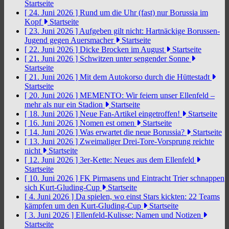
Startseite
[ 24. Juni 2026 ]
Rund um die Uhr (fast) nur Borussia im
Kopf
Startseite
[ 23. Juni 2026 ]
Aufgeben gilt nicht: Hartnäckige Borussen-
Jugend gegen Auersmacher
Startseite
[ 22. Juni 2026 ]
Dicke Brocken im August
Startseite
[ 21. Juni 2026 ]
Schwitzen unter sengender Sonne
Startseite
[ 21. Juni 2026 ]
Mit dem Autokorso durch die Hüttestadt
Startseite
[ 20. Juni 2026 ]
MEMENTO: Wir feiern unser Ellenfeld –
mehr als nur ein Stadion
Startseite
[ 18. Juni 2026 ]
Neue Fan-Artikel eingetroffen!
Startseite
[ 16. Juni 2026 ]
Nomen est omen
Startseite
[ 14. Juni 2026 ]
Was erwartet die neue Borussia?
Startseite
[ 13. Juni 2026 ]
Zweimaliger Drei-Tore-Vorsprung reichte
nicht
Startseite
[ 12. Juni 2026 ]
3er-Kette: Neues aus dem Ellenfeld
Startseite
[ 10. Juni 2026 ]
FK Pirmasens und Eintracht Trier schnappen
sich Kurt-Gluding-Cup
Startseite
[ 4. Juni 2026 ]
Da spielen, wo einst Stars kickten: 22 Teams
kämpfen um den Kurt-Gluding-Cup
Startseite
[ 3. Juni 2026 ]
Ellenfeld-Kulisse: Namen und Notizen
Startseite