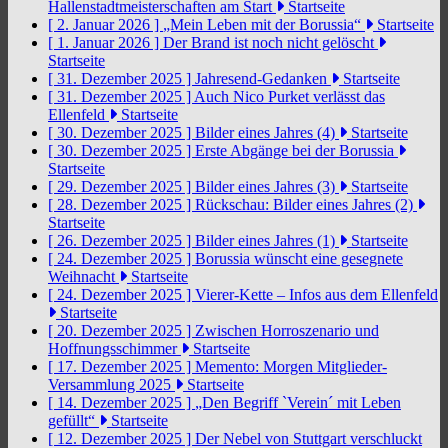
Hallenstadtmeisterschaften am Start
Startseite
[ 2. Januar 2026 ]
„Mein Leben mit der Borussia“
Startseite
[ 1. Januar 2026 ]
Der Brand ist noch nicht gelöscht
Startseite
[ 31. Dezember 2025 ]
Jahresend-Gedanken
Startseite
[ 31. Dezember 2025 ]
Auch Nico Purket verlässt das
Ellenfeld
Startseite
[ 30. Dezember 2025 ]
Bilder eines Jahres (4)
Startseite
[ 30. Dezember 2025 ]
Erste Abgänge bei der Borussia
Startseite
[ 29. Dezember 2025 ]
Bilder eines Jahres (3)
Startseite
[ 28. Dezember 2025 ]
Rückschau: Bilder eines Jahres (2)
Startseite
[ 26. Dezember 2025 ]
Bilder eines Jahres (1)
Startseite
[ 24. Dezember 2025 ]
Borussia wünscht eine gesegnete
Weihnacht
Startseite
[ 24. Dezember 2025 ]
Vierer-Kette – Infos aus dem Ellenfeld
Startseite
[ 20. Dezember 2025 ]
Zwischen Horroszenario und
Hoffnungsschimmer
Startseite
[ 17. Dezember 2025 ]
Memento: Morgen Mitglieder-
Versammlung 2025
Startseite
[ 14. Dezember 2025 ]
„Den Begriff `Verein´ mit Leben
gefüllt“
Startseite
[ 12. Dezember 2025 ]
Der Nebel von Stuttgart verschluckt