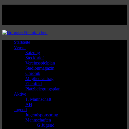
Facebook
Twitter
Instagram
Youtube
Startseite
Verein
Satzung
Steckbrief
Vereinsspielplan
Stadionmagazin
Chronik
Mitgliedsantrag
Ellenfeld
Platzbelegungsplan
Aktive
1. Mannschaft
AH
Jugend
Jugendsponsoring
Mannschaften
G Jugend