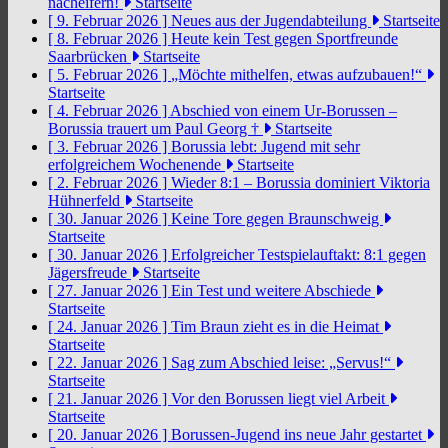
nacheifern!
Startseite
[ 9. Februar 2026 ]
Neues aus der Jugendabteilung
Startseite
[ 8. Februar 2026 ]
Heute kein Test gegen Sportfreunde
Saarbrücken
Startseite
[ 5. Februar 2026 ]
„Möchte mithelfen, etwas aufzubauen!“
Startseite
[ 4. Februar 2026 ]
Abschied von einem Ur-Borussen –
Borussia trauert um Paul Georg †
Startseite
[ 3. Februar 2026 ]
Borussia lebt: Jugend mit sehr
erfolgreichem Wochenende
Startseite
[ 2. Februar 2026 ]
Wieder 8:1 – Borussia dominiert Viktoria
Hühnerfeld
Startseite
[ 30. Januar 2026 ]
Keine Tore gegen Braunschweig
Startseite
[ 30. Januar 2026 ]
Erfolgreicher Testspielauftakt: 8:1 gegen
Jägersfreude
Startseite
[ 27. Januar 2026 ]
Ein Test und weitere Abschiede
Startseite
[ 24. Januar 2026 ]
Tim Braun zieht es in die Heimat
Startseite
[ 22. Januar 2026 ]
Sag zum Abschied leise: „Servus!“
Startseite
[ 21. Januar 2026 ]
Vor den Borussen liegt viel Arbeit
Startseite
[ 20. Januar 2026 ]
Borussen-Jugend ins neue Jahr gestartet