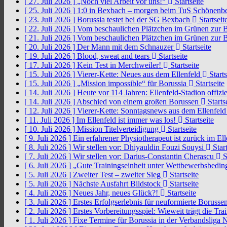
[ 27. Juli 2026 ]
„Noch viel Arbeit vor uns!“
Startseite
[ 25. Juli 2026 ]
1:0 in Bexbach – morgen beim TuS Schönenb
[ 23. Juli 2026 ]
Borussia testet bei der SG Bexbach
Startseit
[ 22. Juli 2026 ]
Vom beschaulichen Plätzchen im Grünen zur 
[ 21. Juli 2026 ]
Vom beschaulichen Plätzchen im Grünen zur 
[ 20. Juli 2026 ]
Der Mann mit dem Schnauzer
Startseite
[ 19. Juli 2026 ]
Blood, sweat and tears
Startseite
[ 17. Juli 2026 ]
Kein Test in Merchweiler!
Startseite
[ 15. Juli 2026 ]
Vierer-Kette: Neues aus dem Ellenfeld
Starts
[ 15. Juli 2026 ]
„Mission impossible“ für Borussia
Startseite
[ 14. Juli 2026 ]
Heute vor 114 Jahren: Ellenfeld-Stadion offizi
[ 14. Juli 2026 ]
Abschied von einem großen Borussen
Starts
[ 12. Juli 2026 ]
Vierer-Kette: Sonntagsnews aus dem Ellenfel
[ 11. Juli 2026 ]
Im Ellenfeld ist immer was los!
Startseite
[ 10. Juli 2026 ]
Mission Titelverteidigung
Startseite
[ 9. Juli 2026 ]
Ein erfahrener Physiotherapeut ist zurück im El
[ 8. Juli 2026 ]
Wir stellen vor: Dhiyauldin Fouzi Souysi
Start
[ 7. Juli 2026 ]
Wir stellen vor: Darius-Constantin Cherascu
S
[ 6. Juli 2026 ]
„Gute Trainingseinheit unter Wettbewerbsbedi
[ 5. Juli 2026 ]
Zweiter Test – zweiter Sieg
Startseite
[ 5. Juli 2026 ]
Nächste Ausfahrt Bildstock
Startseite
[ 4. Juli 2026 ]
Neues Jahr, neues Glück?!
Startseite
[ 3. Juli 2026 ]
Erstes Erfolgserlebnis für neuformierte Borusse
[ 2. Juli 2026 ]
Erstes Vorbereitungsspiel: Wieweit trägt die Tr
[ 1. Juli 2026 ]
Fixe Termine für Borussia in der Verbandsliga