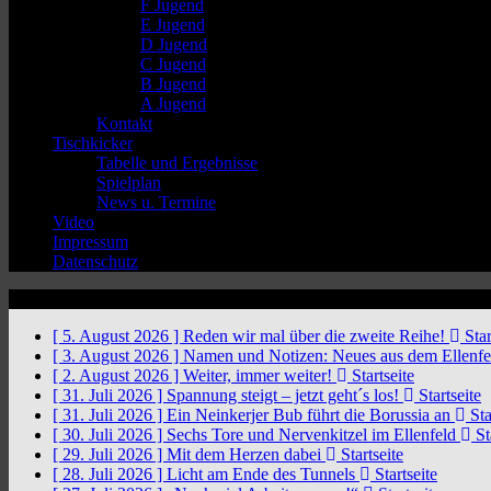
F Jugend
E Jugend
D Jugend
C Jugend
B Jugend
A Jugend
Kontakt
Tischkicker
Tabelle und Ergebnisse
Spielplan
News u. Termine
Video
Impressum
Datenschutz
News Ticker
[ 5. August 2026 ]
Reden wir mal über die zweite Reihe!
Star
[ 3. August 2026 ]
Namen und Notizen: Neues aus dem Ellenf
[ 2. August 2026 ]
Weiter, immer weiter!
Startseite
[ 31. Juli 2026 ]
Spannung steigt – jetzt geht´s los!
Startseite
[ 31. Juli 2026 ]
Ein Neinkerjer Bub führt die Borussia an
Sta
[ 30. Juli 2026 ]
Sechs Tore und Nervenkitzel im Ellenfeld
St
[ 29. Juli 2026 ]
Mit dem Herzen dabei
Startseite
[ 28. Juli 2026 ]
Licht am Ende des Tunnels
Startseite