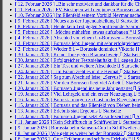
[ 12. Februar 2026 ]
„Bin sehr motiviert und dankbar für die 
[ 11. Februar 2026 ]
FV Biesingen will den jungen Borussen a
[ 10. Februar 2026 ]
Im Ellenfeld seinem Vorbild Neymar nach
[ 9. Februar 2026 ]
Neues aus der Jugendabteilung
Startseite
[ 8. Februar 2026 ]
Heute kein Test gegen Sportfreunde Saarb
[ 5. Februar 2026 ]
„Möchte mithelfen, etwas aufzubauen!“
S
[ 4. Februar 2026 ]
Abschied von einem Ur-Borussen – Borussi
[ 3. Februar 2026 ]
Borussia lebt: Jugend mit sehr erfolgreic
[ 2. Februar 2026 ]
Wieder 8:1 – Borussia dominiert Viktoria 
[ 30. Januar 2026 ]
Keine Tore gegen Braunschweig
Startseit
[ 30. Januar 2026 ]
Erfolgreicher Testspielauftakt: 8:1 gegen J
[ 27. Januar 2026 ]
Ein Test und weitere Abschiede
Startseite
[ 24. Januar 2026 ]
Tim Braun zieht es in die Heimat
Startseit
[ 22. Januar 2026 ]
Sag zum Abschied leise: „Servus!“
Startse
[ 21. Januar 2026 ]
Vor den Borussen liegt viel Arbeit
Startsei
[ 20. Januar 2026 ]
Borussen-Jugend ins neue Jahr gestartet
S
[ 19. Januar 2026 ]
Viel Lehrgeld und ein erster Neuzugang
S
[ 16. Januar 2026 ]
Borussia morgen zu Gast in der Riegelsber
[ 15. Januar 2026 ]
Borussia und das Ellenfeld von Dieben he
[ 13. Januar 2026 ]
Erlebnis statt Ergebnis
Startseite
[ 12. Januar 2026 ]
Borussen-Jugend setzt Ausrufezeichen!
St
[ 11. Januar 2026 ]
Kein Schiffbruch in Schiffweiler
Startseit
[ 9. Januar 2026 ]
Borussia beim Samson-Cup in Schiffweiler 
[ 8. Januar 2026 ]
Wie geht es weiter bei der Borussia?
Starts
[ 6. Januar 2026 ]
„Gute Erfahrung und schönes Erlebnis!“
St