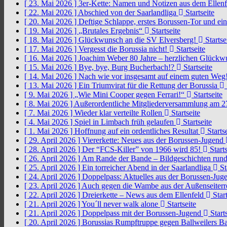
[ 23. Mai 2026 ]
3er-Kette: Namen und Notizen aus dem Ellen
[ 22. Mai 2026 ]
Abschied von der Saarlandliga
Startseite
[ 20. Mai 2026 ]
Deftige Schlappe, erstes Borussen-Tor und ei
[ 19. Mai 2026 ]
„Brutales Ergebnis“
Startseite
[ 18. Mai 2026 ]
Glückwunsch an die SV Elversberg!
Startse
[ 17. Mai 2026 ]
Vergesst die Borussia nicht!
Startseite
[ 16. Mai 2026 ]
Joachim Weber 80 Jahre – herzlichen Glück
[ 15. Mai 2026 ]
Bye, bye, Burg Bucherbach!?
Startseite
[ 14. Mai 2026 ]
Nach wie vor insgesamt auf einem guten Weg
[ 13. Mai 2026 ]
Ein Triumvirat für die Rettung der Borussia
[ 9. Mai 2026 ]
„Wie Mini Cooper gegen Ferrari!“
Startseite
[ 8. Mai 2026 ]
Außerordentliche Mitgliederversammlung am 2
[ 7. Mai 2026 ]
Wieder klar verteilte Rollen
Startseite
[ 4. Mai 2026 ]
Spiel in Limbach früh gelaufen
Startseite
[ 1. Mai 2026 ]
Hoffnung auf ein ordentliches Resultat
Startse
[ 29. April 2026 ]
Viererkette: Neues aus der Borussen-Jugend
[ 28. April 2026 ]
Der “FCS-Killer” von 1966 wird 85!
Starts
[ 26. April 2026 ]
Am Rande der Bande – Bildgeschichten rund
[ 25. April 2026 ]
Ein torreicher Abend in der Saarlandliga
St
[ 24. April 2026 ]
Doppelpass: Aktuelles aus der Borussen-Ju
[ 23. April 2026 ]
Auch gegen die Wambe aus der Außenseiterr
[ 22. April 2026 ]
Dreierkette – News aus dem Ellenfeld
Start
[ 21. April 2026 ]
You´ll never walk alone
Startseite
[ 21. April 2026 ]
Doppelpass mit der Borussen-Jugend
Starts
[ 20. April 2026 ]
Borussias Rumpftruppe gegen Ballweilers Ba