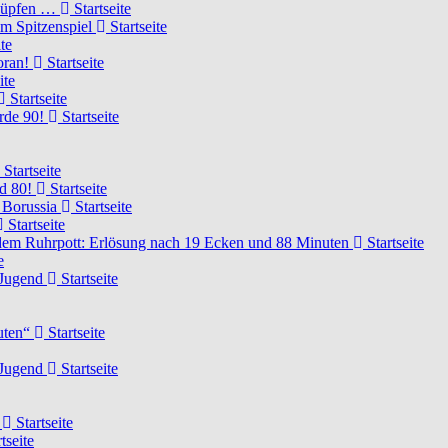
knüpfen …
Startseite
um Spitzenspiel
Startseite
te
voran!
Startseite
ite
Startseite
urde 90!
Startseite
Startseite
rd 80!
Startseite
 Borussia
Startseite
Startseite
dem Ruhrpott: Erlösung nach 19 Ecken und 88 Minuten
Startseite
e
-Jugend
Startseite
nuten“
Startseite
-Jugend
Startseite
d
Startseite
tseite