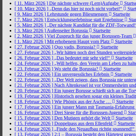
[ 11. März 2026 ]
Die nächste schwere (Lern)Aufgabe
Startse
[ 10. März 2026 ]
„Denn das hier ist noch nicht vorbei!“
Start
[ 9. März 2026 ]
Lehrstunde gegen Bliesmengen
Startseite
[ 7. März 2026 ]
Entwicklungserlebnisse statt Ergebnisse
Star
[ 5. März 2026 ]
„Der nächste Kandidat für die ZDF-Torwand
[ 3. März 2026 ]
Außenseiter Borussia
Startseite
[ 2. März 2026 ]
Viel Zuspruch für das junge Borussen-Team
[ 1. März 2026 ]
Mit erhobenem Haupt vom Platz
Startseite
[ 27. Februar 2026 ]
Quo vadis, Borussia?
Startseite
[ 27. Februar 2026 ]
„Wir hätten noch drei Stunden weiterspi
[ 26. Februar 2026 ]
„Das bedeutet mir sehr viel!“
Startseite
[ 24. Februar 2026 ]
„Will helfen, den Verein am Leben zu hal
[ 23. Februar 2026 ]
Wo steht die Borussia?
Startseite
[ 22. Februar 2026 ]
Ein unvergessliches Erlebnis
Startseite
[ 22. Februar 2026 ]
„Der Welt zeigen, dass Borussia nie unter
[ 21. Februar 2026 ]
Nach Altenkessel ist vor Ommersheim und
[ 20. Februar 2026 ]
Ein junger Borusse schießt sich an die 
[ 19. Februar 2026 ]
Historisch gesehen sogar ein kleines Tradi
[ 18. Februar 2026 ]
Wie Phönix aus der Asche …
Startseite
[ 17. Februar 2026 ]
Ein junger Mann mit Tasmania-Erfahrung
[ 16. Februar 2026 ]
Drei Siege für die Borussen-Jugend
Star
[ 15. Februar 2026 ]
Den Mutigen gehört die Welt
Startseite
[ 15. Februar 2026 ]
Doppelpass aus dem Ellenfeld
Startseite
[ 14. Februar 2026 ]
„Finde den Neuaufbau richtig spannend!“
[ 13. Februar 2026 ]
2:1 – Borussia besteht den Härtetest gege