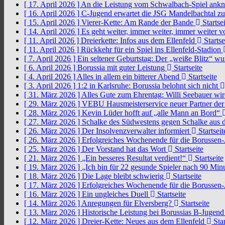
[ 17. April 2026 ]
An die Leistung vom Schwalbach-Spiel an
[ 16. April 2026 ]
C-Jugend erwartet die JSG Mandelbachtal z
[ 15. April 2026 ]
Vierer-Kette: Am Rande der Bande
Startsei
[ 14. April 2026 ]
Es geht weiter, immer weiter, immer weiter 
[ 11. April 2026 ]
Dreierkette: Infos aus dem Ellenfeld
Startse
[ 11. April 2026 ]
Rückkehr für ein Spiel ins Ellenfeld-Stadion
[ 7. April 2026 ]
Ein seltener Geburtstag: Der „weiße Blitz“ w
[ 6. April 2026 ]
Borussia mit guter Leistung
Startseite
[ 4. April 2026 ]
Alles in allem ein bitterer Abend
Startseite
[ 3. April 2026 ]
1:2 in Karlsruhe: Borussia belohnt sich nicht
[ 31. März 2026 ]
Alles Gute zum Ehrentag: Willi Seebauer wi
[ 29. März 2026 ]
VEBU Hausmeisterservice neuer Partner der
[ 28. März 2026 ]
Kevin Lüder hofft auf „alle Mann an Bord“
[ 27. März 2026 ]
Schalke des Südwestens gegen Schalke aus 
[ 26. März 2026 ]
Der Insolvenzverwalter informiert
Startseit
[ 26. März 2026 ]
Erfolgreiches Wochenende für die Borussen
[ 25. März 2026 ]
Der Vorstand hat das Wort
Startseite
[ 21. März 2026 ]
„Ein besseres Resultat verdient!“
Startseite
[ 19. März 2026 ]
„Ich bin für 22 gesunde Spieler nach 90 Mi
[ 18. März 2026 ]
Die Lage bleibt schwierig
Startseite
[ 17. März 2026 ]
Erfolgreiches Wochenende für die Borussen
[ 16. März 2026 ]
Ein ungleiches Duell
Startseite
[ 14. März 2026 ]
Anregungen für Elversberg?
Startseite
[ 13. März 2026 ]
Historische Leistung bei Borussias B-Jugen
[ 12. März 2026 ]
Dreier-Kette: Neues aus dem Ellenfeld
Star