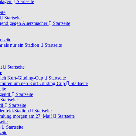
chlagen
Startseite
ite
Startseite
Jugend gegen Auersmacher
Startseite
rtseite
 als nur ein Stadion
Startseite
ht
Startseite
te
 sich Kurt-Gluding-Cup
Startseite
 kämpfen um den Kurt-Gluding-Cup
Startseite
eite
ugend!
Startseite
Startseite
nd!
Startseite
lenfeld-Stadion
Startseite
mmlung morgen am 27. Mai!
Startseite
seite
e
Startseite
eite