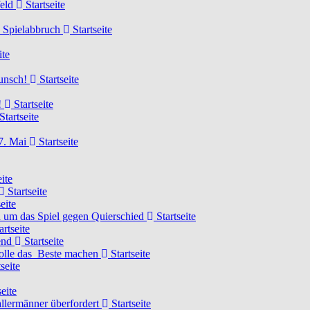
feld
Startseite
n Spielabbruch
Startseite
ite
wunsch!
Startseite
!
Startseite
Startseite
7. Mai
Startseite
ite
Startseite
eite
 um das Spiel gegen Quierschied
Startseite
artseite
gend
Startseite
olle das Beste machen
Startseite
seite
eite
llermänner überfordert
Startseite