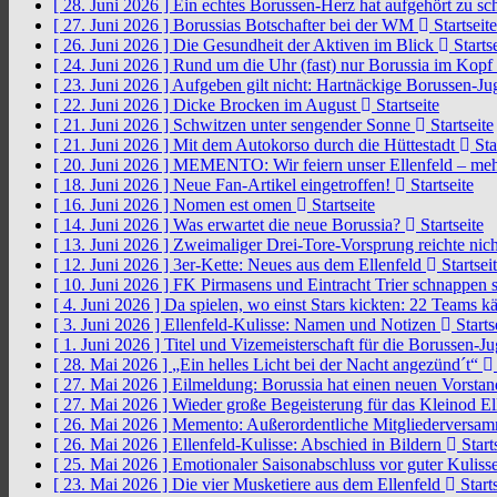
[ 28. Juni 2026 ]
Ein echtes Borussen-Herz hat aufgehört zu s
[ 27. Juni 2026 ]
Borussias Botschafter bei der WM
Startseite
[ 26. Juni 2026 ]
Die Gesundheit der Aktiven im Blick
Startse
[ 24. Juni 2026 ]
Rund um die Uhr (fast) nur Borussia im Kopf
[ 23. Juni 2026 ]
Aufgeben gilt nicht: Hartnäckige Borussen-
[ 22. Juni 2026 ]
Dicke Brocken im August
Startseite
[ 21. Juni 2026 ]
Schwitzen unter sengender Sonne
Startseite
[ 21. Juni 2026 ]
Mit dem Autokorso durch die Hüttestadt
Sta
[ 20. Juni 2026 ]
MEMENTO: Wir feiern unser Ellenfeld – mehr
[ 18. Juni 2026 ]
Neue Fan-Artikel eingetroffen!
Startseite
[ 16. Juni 2026 ]
Nomen est omen
Startseite
[ 14. Juni 2026 ]
Was erwartet die neue Borussia?
Startseite
[ 13. Juni 2026 ]
Zweimaliger Drei-Tore-Vorsprung reichte nic
[ 12. Juni 2026 ]
3er-Kette: Neues aus dem Ellenfeld
Startsei
[ 10. Juni 2026 ]
FK Pirmasens und Eintracht Trier schnappen
[ 4. Juni 2026 ]
Da spielen, wo einst Stars kickten: 22 Teams
[ 3. Juni 2026 ]
Ellenfeld-Kulisse: Namen und Notizen
Starts
[ 1. Juni 2026 ]
Titel und Vizemeisterschaft für die Borussen-J
[ 28. Mai 2026 ]
„Ein helles Licht bei der Nacht angezünd´t“
[ 27. Mai 2026 ]
Eilmeldung: Borussia hat einen neuen Vorsta
[ 27. Mai 2026 ]
Wieder große Begeisterung für das Kleinod El
[ 26. Mai 2026 ]
Memento: Außerordentliche Mitgliederversa
[ 26. Mai 2026 ]
Ellenfeld-Kulisse: Abschied in Bildern
Start
[ 25. Mai 2026 ]
Emotionaler Saisonabschluss vor guter Kuliss
[ 23. Mai 2026 ]
Die vier Musketiere aus dem Ellenfeld
Starts