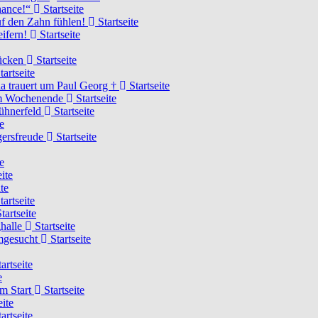
Chance!“
Startseite
uf den Zahn fühlen!
Startseite
eifern!
Startseite
rücken
Startseite
tartseite
a trauert um Paul Georg †
Startseite
hem Wochenende
Startseite
Hühnerfeld
Startseite
e
ägersfreude
Startseite
e
ite
te
tartseite
tartseite
ghalle
Startseite
imgesucht
Startseite
artseite
e
am Start
Startseite
eite
artseite