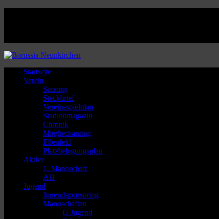
Facebook
Twitter
Instagram
Youtube
Startseite
Verein
Satzung
Steckbrief
Vereinsspielplan
Stadionmagazin
Chronik
Mitgliedsantrag
Ellenfeld
Platzbelegungsplan
Aktive
1. Mannschaft
AH
Jugend
Jugendsponsoring
Mannschaften
G Jugend