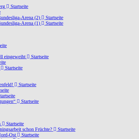
erg
Startseite
e
Bundesliga-Arena (2)
Startseite
Bundesliga-Arena (1)
Startseite
eite
ell eingeweiht
Startseite
eite
d
Startseite
lenfeld!
Startseite
seite
tartseite
ngungen“
Startseite
n
Startseite
ainingsarbeit schon Früchte?
Startseite
 Nord-Ost
Startseite