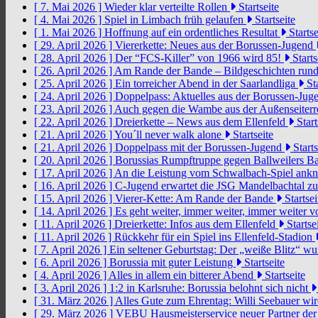
[ 7. Mai 2026 ]
Wieder klar verteilte Rollen
Startseite
[ 4. Mai 2026 ]
Spiel in Limbach früh gelaufen
Startseite
[ 1. Mai 2026 ]
Hoffnung auf ein ordentliches Resultat
Startse
[ 29. April 2026 ]
Viererkette: Neues aus der Borussen-Jugend
[ 28. April 2026 ]
Der “FCS-Killer” von 1966 wird 85!
Starts
[ 26. April 2026 ]
Am Rande der Bande – Bildgeschichten rund
[ 25. April 2026 ]
Ein torreicher Abend in der Saarlandliga
Sta
[ 24. April 2026 ]
Doppelpass: Aktuelles aus der Borussen-Ju
[ 23. April 2026 ]
Auch gegen die Wambe aus der Außenseiterr
[ 22. April 2026 ]
Dreierkette – News aus dem Ellenfeld
Start
[ 21. April 2026 ]
You´ll never walk alone
Startseite
[ 21. April 2026 ]
Doppelpass mit der Borussen-Jugend
Starts
[ 20. April 2026 ]
Borussias Rumpftruppe gegen Ballweilers Ba
[ 17. April 2026 ]
An die Leistung vom Schwalbach-Spiel an
[ 16. April 2026 ]
C-Jugend erwartet die JSG Mandelbachtal z
[ 15. April 2026 ]
Vierer-Kette: Am Rande der Bande
Startsei
[ 14. April 2026 ]
Es geht weiter, immer weiter, immer weiter 
[ 11. April 2026 ]
Dreierkette: Infos aus dem Ellenfeld
Startse
[ 11. April 2026 ]
Rückkehr für ein Spiel ins Ellenfeld-Stadion
[ 7. April 2026 ]
Ein seltener Geburtstag: Der „weiße Blitz“ w
[ 6. April 2026 ]
Borussia mit guter Leistung
Startseite
[ 4. April 2026 ]
Alles in allem ein bitterer Abend
Startseite
[ 3. April 2026 ]
1:2 in Karlsruhe: Borussia belohnt sich nicht
[ 31. März 2026 ]
Alles Gute zum Ehrentag: Willi Seebauer wi
[ 29. März 2026 ]
VEBU Hausmeisterservice neuer Partner der