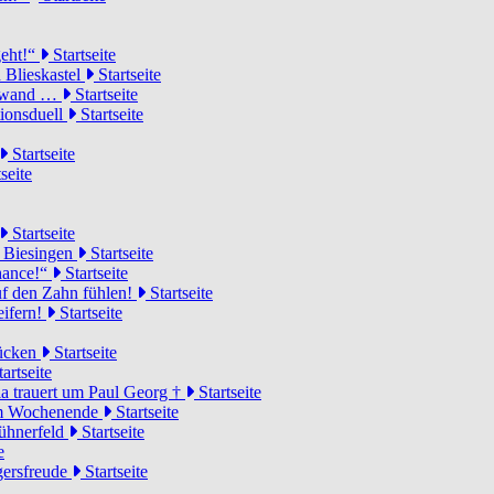
geht!“
Startseite
 Blieskastel
Startseite
Torwand …
Startseite
tionsduell
Startseite
Startseite
seite
Startseite
n Biesingen
Startseite
Chance!“
Startseite
uf den Zahn fühlen!
Startseite
eifern!
Startseite
rücken
Startseite
artseite
a trauert um Paul Georg †
Startseite
hem Wochenende
Startseite
Hühnerfeld
Startseite
e
ägersfreude
Startseite