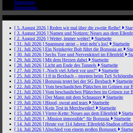
Impressum
Datenschutz
News Ticker
[ 5. August 2026 ]
Reden wir mal über die zweite Reihe!
Star
[ 3. August 2026 ]
Namen und Notizen: Neues aus dem Ellenf
[ 2. August 2026 ]
Weiter, immer weiter!
Startseite
[ 31. Juli 2026 ]
Spannung steigt – jetzt geht´s los!
Startseite
[ 31. Juli 2026 ]
Ein Neinkerjer Bub führt die Borussia an
Star
[ 30. Juli 2026 ]
Sechs Tore und Nervenkitzel im Ellenfeld
Sta
[ 29. Juli 2026 ]
Mit dem Herzen dabei
Startseite
[ 28. Juli 2026 ]
Licht am Ende des Tunnels
Startseite
[ 27. Juli 2026 ]
„Noch viel Arbeit vor uns!“
Startseite
[ 25. Juli 2026 ]
1:0 in Bexbach – morgen beim TuS Schönenb
[ 23. Juli 2026 ]
Borussia testet bei der SG Bexbach
Startseite
[ 22. Juli 2026 ]
Vom beschaulichen Plätzchen im Grünen zur 
[ 21. Juli 2026 ]
Vom beschaulichen Plätzchen im Grünen zur 
[ 20. Juli 2026 ]
Der Mann mit dem Schnauzer
Startseite
[ 19. Juli 2026 ]
Blood, sweat and tears
Startseite
[ 17. Juli 2026 ]
Kein Test in Merchweiler!
Startseite
[ 15. Juli 2026 ]
Vierer-Kette: Neues aus dem Ellenfeld
Starts
[ 15. Juli 2026 ]
„Mission impossible“ für Borussia
Startseite
[ 14. Juli 2026 ]
Heute vor 114 Jahren: Ellenfeld-Stadion offizi
[ 14. Juli 2026 ]
Abschied von einem großen Borussen
Startse