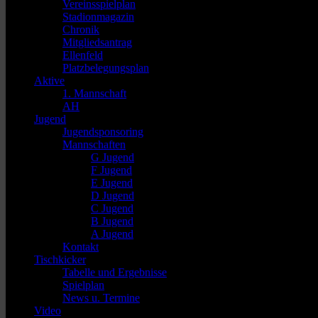
Vereinsspielplan
Stadionmagazin
Chronik
Mitgliedsantrag
Ellenfeld
Platzbelegungsplan
Aktive
1. Mannschaft
AH
Jugend
Jugendsponsoring
Mannschaften
G Jugend
F Jugend
E Jugend
D Jugend
C Jugend
B Jugend
A Jugend
Kontakt
Tischkicker
Tabelle und Ergebnisse
Spielplan
News u. Termine
Video