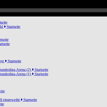
tseite
eld
Startseite
tseite
rtseite
erg
Startseite
Bundesliga-Arena (2)
Startseite
Bundesliga-Arena (1)
Startseite
eite
ell eingeweiht
Startseite
ite