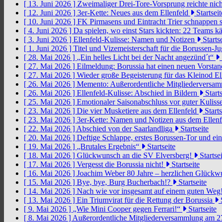
[ 13. Juni 2026 ]
Zweimaliger Drei-Tore-Vorsprung reichte nic
[ 12. Juni 2026 ]
3er-Kette: Neues aus dem Ellenfeld
Startseit
[ 10. Juni 2026 ]
FK Pirmasens und Eintracht Trier schnappen
[ 4. Juni 2026 ]
Da spielen, wo einst Stars kickten: 22 Teams
[ 3. Juni 2026 ]
Ellenfeld-Kulisse: Namen und Notizen
Startse
[ 1. Juni 2026 ]
Titel und Vizemeisterschaft für die Borussen-J
[ 28. Mai 2026 ]
„Ein helles Licht bei der Nacht angezünd´t“
[ 27. Mai 2026 ]
Eilmeldung: Borussia hat einen neuen Vorsta
[ 27. Mai 2026 ]
Wieder große Begeisterung für das Kleinod El
[ 26. Mai 2026 ]
Memento: Außerordentliche Mitgliederversa
[ 26. Mai 2026 ]
Ellenfeld-Kulisse: Abschied in Bildern
Starts
[ 25. Mai 2026 ]
Emotionaler Saisonabschluss vor guter Kuliss
[ 23. Mai 2026 ]
Die vier Musketiere aus dem Ellenfeld
Starts
[ 23. Mai 2026 ]
3er-Kette: Namen und Notizen aus dem Ellen
[ 22. Mai 2026 ]
Abschied von der Saarlandliga
Startseite
[ 20. Mai 2026 ]
Deftige Schlappe, erstes Borussen-Tor und ei
[ 19. Mai 2026 ]
„Brutales Ergebnis“
Startseite
[ 18. Mai 2026 ]
Glückwunsch an die SV Elversberg!
Startsei
[ 17. Mai 2026 ]
Vergesst die Borussia nicht!
Startseite
[ 16. Mai 2026 ]
Joachim Weber 80 Jahre – herzlichen Glück
[ 15. Mai 2026 ]
Bye, bye, Burg Bucherbach!?
Startseite
[ 14. Mai 2026 ]
Nach wie vor insgesamt auf einem guten Weg
[ 13. Mai 2026 ]
Ein Triumvirat für die Rettung der Borussia
S
[ 9. Mai 2026 ]
„Wie Mini Cooper gegen Ferrari!“
Startseite
[ 8. Mai 2026 ]
Außerordentliche Mitgliederversammlung am 2