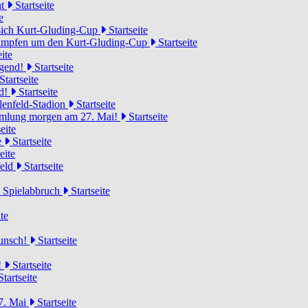
ht
Startseite
e
 sich Kurt-Gluding-Cup
Startseite
 kämpfen um den Kurt-Gluding-Cup
Startseite
ite
ugend!
Startseite
Startseite
nd!
Startseite
lenfeld-Stadion
Startseite
mmlung morgen am 27. Mai!
Startseite
eite
e
Startseite
eite
feld
Startseite
n Spielabbruch
Startseite
te
wunsch!
Startseite
!
Startseite
tartseite
7. Mai
Startseite