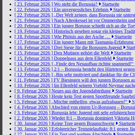
[ 23. Februar 2026 ]
Wo steht die Borussia?
Startseite
[ 22. Februar 2026 ]
Ein unvergessliches Erlebnis
Startseite
[ 22. Februar 2026 ]
„Der Welt zeigen, dass Borussia nie unter
[ 21. Februar 2026 ]
Nach Altenkessel ist vor Ommersheim und
[ 20. Februar 2026 ]
Ein junger Borusse schießt sich an die 
[ 19. Februar 2026 ]
Historisch gesehen sogar ein kleines Tradi
[ 18. Februar 2026 ]
Wie Phönix aus der Asche …
Startseite
[ 17. Februar 2026 ]
Ein junger Mann mit Tasmania-Erfahrung
[ 16. Februar 2026 ]
Drei Siege für die Borussen-Jugend
Start
[ 15. Februar 2026 ]
Den Mutigen gehört die Welt
Startseite
[ 15. Februar 2026 ]
Doppelpass aus dem Ellenfeld
Startseite
[ 14. Februar 2026 ]
„Finde den Neuaufbau richtig spannend!“
[ 13. Februar 2026 ]
2:1 – Borussia besteht den Härtetest gege
[ 12. Februar 2026 ]
„Bin sehr motiviert und dankbar für die 
[ 11. Februar 2026 ]
FV Biesingen will den jungen Borussen a
[ 10. Februar 2026 ]
Im Ellenfeld seinem Vorbild Neymar nach
[ 9. Februar 2026 ]
Neues aus der Jugendabteilung
Startseite
[ 8. Februar 2026 ]
Heute kein Test gegen Sportfreunde Saarb
[ 5. Februar 2026 ]
„Möchte mithelfen, etwas aufzubauen!“
St
[ 4. Februar 2026 ]
Abschied von einem Ur-Borussen – Borussi
[ 3. Februar 2026 ]
Borussia lebt: Jugend mit sehr erfolgreic
[ 2. Februar 2026 ]
Wieder 8:1 – Borussia dominiert Viktoria 
[ 30. Januar 2026 ]
Keine Tore gegen Braunschweig
Startseit
[ 30. Januar 2026 ]
Erfolgreicher Testspielauftakt: 8:1 gegen J
[ 27. Januar 2026 ]
Ein Test und weitere Abschiede
Startseite