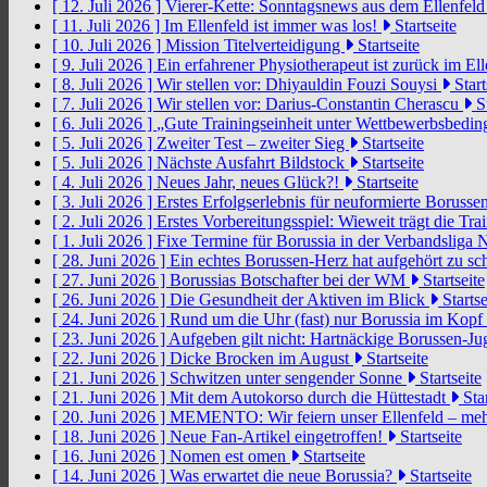
[ 12. Juli 2026 ]
Vierer-Kette: Sonntagsnews aus dem Ellenfel
[ 11. Juli 2026 ]
Im Ellenfeld ist immer was los!
Startseite
[ 10. Juli 2026 ]
Mission Titelverteidigung
Startseite
[ 9. Juli 2026 ]
Ein erfahrener Physiotherapeut ist zurück im El
[ 8. Juli 2026 ]
Wir stellen vor: Dhiyauldin Fouzi Souysi
Start
[ 7. Juli 2026 ]
Wir stellen vor: Darius-Constantin Cherascu
St
[ 6. Juli 2026 ]
„Gute Trainingseinheit unter Wettbewerbsbedi
[ 5. Juli 2026 ]
Zweiter Test – zweiter Sieg
Startseite
[ 5. Juli 2026 ]
Nächste Ausfahrt Bildstock
Startseite
[ 4. Juli 2026 ]
Neues Jahr, neues Glück?!
Startseite
[ 3. Juli 2026 ]
Erstes Erfolgserlebnis für neuformierte Borusse
[ 2. Juli 2026 ]
Erstes Vorbereitungsspiel: Wieweit trägt die Tr
[ 1. Juli 2026 ]
Fixe Termine für Borussia in der Verbandsliga
[ 28. Juni 2026 ]
Ein echtes Borussen-Herz hat aufgehört zu s
[ 27. Juni 2026 ]
Borussias Botschafter bei der WM
Startseite
[ 26. Juni 2026 ]
Die Gesundheit der Aktiven im Blick
Startse
[ 24. Juni 2026 ]
Rund um die Uhr (fast) nur Borussia im Kopf
[ 23. Juni 2026 ]
Aufgeben gilt nicht: Hartnäckige Borussen-
[ 22. Juni 2026 ]
Dicke Brocken im August
Startseite
[ 21. Juni 2026 ]
Schwitzen unter sengender Sonne
Startseite
[ 21. Juni 2026 ]
Mit dem Autokorso durch die Hüttestadt
Star
[ 20. Juni 2026 ]
MEMENTO: Wir feiern unser Ellenfeld – mehr
[ 18. Juni 2026 ]
Neue Fan-Artikel eingetroffen!
Startseite
[ 16. Juni 2026 ]
Nomen est omen
Startseite
[ 14. Juni 2026 ]
Was erwartet die neue Borussia?
Startseite