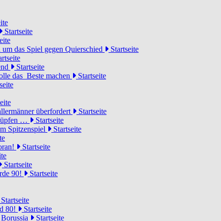
ite
Startseite
eite
 um das Spiel gegen Quierschied
Startseite
rtseite
gend
Startseite
olle das Beste machen
Startseite
seite
eite
llermänner überfordert
Startseite
knüpfen …
Startseite
um Spitzenspiel
Startseite
te
voran!
Startseite
ite
Startseite
urde 90!
Startseite
Startseite
rd 80!
Startseite
 Borussia
Startseite