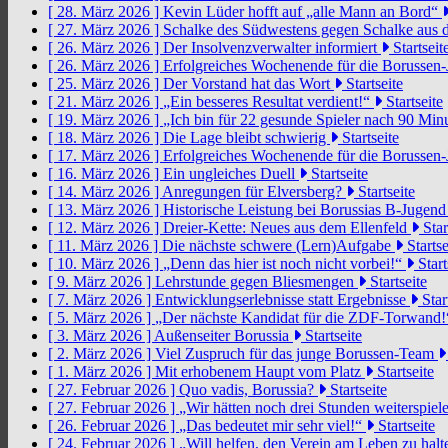
[ 28. März 2026 ]
Kevin Lüder hofft auf „alle Mann an Bord“
[ 27. März 2026 ]
Schalke des Südwestens gegen Schalke aus 
[ 26. März 2026 ]
Der Insolvenzverwalter informiert
Startseit
[ 26. März 2026 ]
Erfolgreiches Wochenende für die Borussen
[ 25. März 2026 ]
Der Vorstand hat das Wort
Startseite
[ 21. März 2026 ]
„Ein besseres Resultat verdient!“
Startseite
[ 19. März 2026 ]
„Ich bin für 22 gesunde Spieler nach 90 Mi
[ 18. März 2026 ]
Die Lage bleibt schwierig
Startseite
[ 17. März 2026 ]
Erfolgreiches Wochenende für die Borussen
[ 16. März 2026 ]
Ein ungleiches Duell
Startseite
[ 14. März 2026 ]
Anregungen für Elversberg?
Startseite
[ 13. März 2026 ]
Historische Leistung bei Borussias B-Jugen
[ 12. März 2026 ]
Dreier-Kette: Neues aus dem Ellenfeld
Star
[ 11. März 2026 ]
Die nächste schwere (Lern)Aufgabe
Startse
[ 10. März 2026 ]
„Denn das hier ist noch nicht vorbei!“
Start
[ 9. März 2026 ]
Lehrstunde gegen Bliesmengen
Startseite
[ 7. März 2026 ]
Entwicklungserlebnisse statt Ergebnisse
Star
[ 5. März 2026 ]
„Der nächste Kandidat für die ZDF-Torwand
[ 3. März 2026 ]
Außenseiter Borussia
Startseite
[ 2. März 2026 ]
Viel Zuspruch für das junge Borussen-Team
[ 1. März 2026 ]
Mit erhobenem Haupt vom Platz
Startseite
[ 27. Februar 2026 ]
Quo vadis, Borussia?
Startseite
[ 27. Februar 2026 ]
„Wir hätten noch drei Stunden weiterspi
[ 26. Februar 2026 ]
„Das bedeutet mir sehr viel!“
Startseite
[ 24. Februar 2026 ]
„Will helfen, den Verein am Leben zu hal