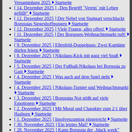
Versammlung 2025
Startseite
[ 14. Dezember 2025 ]
„Den Begriff `Verein´ mit Leben
gefüllt“
Startseite
[ 12. Dezember 2025 ]
Der Nebel von Stuttgart verschluckt
Borussias Siegeshoffnungen
Startseite
[ 12. Dezember 2025 ]
Viele Fragen, alles offen!
Startseite
[ 11. Dezember 2025 ]
Der Borussen-Weihnachtsmarkt ruft!
Startseite
[ 9. Dezember 2025 ]
Ellenfeld-Doppelpass: Zwei Kapitäne
dürfen feiern
Startseite
[ 8. Dezember 2025 ]
Nikolaus-Kick mit ganz viel Spaß
Startseite
[ 5. Dezember 2025 ]
Der Fußball-Nikolaus bei Borussia zu
Gast
Startseite
[ 4. Dezember 2025 ]
Was auch auf dem Spiel steht
Startseite
[ 4. Dezember 2025 ]
Nikolaus-Turnier und Weihnachtsmarkt
Startseite
[ 3. Dezember 2025 ]
Borussias Not stößt auf viele
Emotionen
Startseite
[ 2. Dezember 2025 ]
Mit Moral und Charakter zum 2:1 über
Hasborn
Startseite
[ 1. Dezember 2025 ]
Insolvenzantrag eingereicht
Startseite
[ 30. November 2025 ]
Ein letztes Mal?
Startseite
[ 28. November 2025 ]
Kann Borussia der „black week”