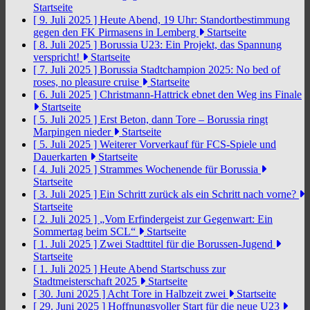
Startseite
[ 9. Juli 2025 ]
Heute Abend, 19 Uhr: Standortbestimmung
gegen den FK Pirmasens in Lemberg
Startseite
[ 8. Juli 2025 ]
Borussia U23: Ein Projekt, das Spannung
verspricht!
Startseite
[ 7. Juli 2025 ]
Borussia Stadtchampion 2025: No bed of
roses, no pleasure cruise
Startseite
[ 6. Juli 2025 ]
Christmann-Hattrick ebnet den Weg ins Finale
Startseite
[ 5. Juli 2025 ]
Erst Beton, dann Tore – Borussia ringt
Marpingen nieder
Startseite
[ 5. Juli 2025 ]
Weiterer Vorverkauf für FCS-Spiele und
Dauerkarten
Startseite
[ 4. Juli 2025 ]
Strammes Wochenende für Borussia
Startseite
[ 3. Juli 2025 ]
Ein Schritt zurück als ein Schritt nach vorne?
Startseite
[ 2. Juli 2025 ]
„Vom Erfindergeist zur Gegenwart: Ein
Sommertag beim SCL“
Startseite
[ 1. Juli 2025 ]
Zwei Stadttitel für die Borussen-Jugend
Startseite
[ 1. Juli 2025 ]
Heute Abend Startschuss zur
Stadtmeisterschaft 2025
Startseite
[ 30. Juni 2025 ]
Acht Tore in Halbzeit zwei
Startseite
[ 29. Juni 2025 ]
Hoffnungsvoller Start für die neue U23