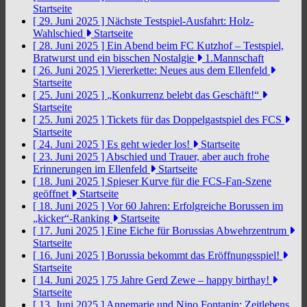
Startseite
[ 29. Juni 2025 ]
Nächste Testspiel-Ausfahrt: Holz-
Wahlschied
Startseite
[ 28. Juni 2025 ]
Ein Abend beim FC Kutzhof – Testspiel,
Bratwurst und ein bisschen Nostalgie
1.Mannschaft
[ 26. Juni 2025 ]
Viererkette: Neues aus dem Ellenfeld
Startseite
[ 25. Juni 2025 ]
„Konkurrenz belebt das Geschäft!“
Startseite
[ 25. Juni 2025 ]
Tickets für das Doppelgastspiel des FCS
Startseite
[ 24. Juni 2025 ]
Es geht wieder los!
Startseite
[ 23. Juni 2025 ]
Abschied und Trauer, aber auch frohe
Erinnerungen im Ellenfeld
Startseite
[ 18. Juni 2025 ]
Spieser Kurve für die FCS-Fan-Szene
geöffnet
Startseite
[ 18. Juni 2025 ]
Vor 60 Jahren: Erfolgreiche Borussen im
„kicker“-Ranking
Startseite
[ 17. Juni 2025 ]
Eine Eiche für Borussias Abwehrzentrum
Startseite
[ 16. Juni 2025 ]
Borussia bekommt das Eröffnungsspiel!
Startseite
[ 14. Juni 2025 ]
75 Jahre Gerd Zewe – happy birthay!
Startseite
[ 13. Juni 2025 ]
Annemarie und Nino Fontanin: Zeitlebens