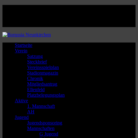
Facebook
Twitter
Instagram
Youtube
Startseite
Verein
Satzung
Steckbrief
Vereinsspielplan
Stadionmagazin
Chronik
Mitgliedsantrag
Ellenfeld
Platzbelegungsplan
Aktive
1. Mannschaft
AH
Jugend
Jugendsponsoring
Mannschaften
G Jugend