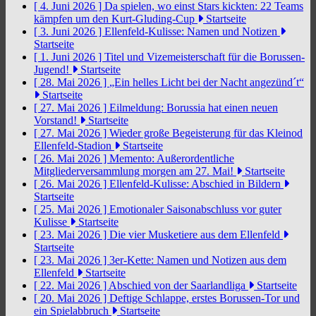
[ 4. Juni 2026 ]
Da spielen, wo einst Stars kickten: 22 Teams
kämpfen um den Kurt-Gluding-Cup
Startseite
[ 3. Juni 2026 ]
Ellenfeld-Kulisse: Namen und Notizen
Startseite
[ 1. Juni 2026 ]
Titel und Vizemeisterschaft für die Borussen-
Jugend!
Startseite
[ 28. Mai 2026 ]
„Ein helles Licht bei der Nacht angezünd´t“
Startseite
[ 27. Mai 2026 ]
Eilmeldung: Borussia hat einen neuen
Vorstand!
Startseite
[ 27. Mai 2026 ]
Wieder große Begeisterung für das Kleinod
Ellenfeld-Stadion
Startseite
[ 26. Mai 2026 ]
Memento: Außerordentliche
Mitgliederversammlung morgen am 27. Mai!
Startseite
[ 26. Mai 2026 ]
Ellenfeld-Kulisse: Abschied in Bildern
Startseite
[ 25. Mai 2026 ]
Emotionaler Saisonabschluss vor guter
Kulisse
Startseite
[ 23. Mai 2026 ]
Die vier Musketiere aus dem Ellenfeld
Startseite
[ 23. Mai 2026 ]
3er-Kette: Namen und Notizen aus dem
Ellenfeld
Startseite
[ 22. Mai 2026 ]
Abschied von der Saarlandliga
Startseite
[ 20. Mai 2026 ]
Deftige Schlappe, erstes Borussen-Tor und
ein Spielabbruch
Startseite