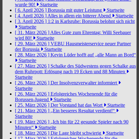
wurde 90!
Startseite
[ 6. April 2026 ]
Borussia mit guter Leistung
Startseite
[ 4. April 2026 ]
Alles in allem ein bitterer Abend
Startseite
[ 3. April 2026 ]
1:2 in Karlsruhe: Borussia belohnt sich nicht
Startseite
[ 31. März 2026 ]
Alles Gute zum Ehrentag: Willi Seebauer
wird 80!
Startseite
[ 29. März 2026 ]
VEBU Hausmeisterservice neuer Partner
der Borussia
Startseite
[ 28. März 2026 ]
Kevin Lüder hofft auf „alle Mann an Bord“
Startseite
[ 27. März 2026 ]
Schalke des Südwestens gegen Schalke aus
dem Ruhrpott: Erlösung nach 19 Ecken und 88 Minuten
Startseite
[ 26. März 2026 ]
Der Insolvenzverwalter informiert
Startseite
[ 26. März 2026 ]
Erfolgreiches Wochenende für die
Borussen-Jugend
Startseite
[ 25. März 2026 ]
Der Vorstand hat das Wort
Startseite
[ 21. März 2026 ]
„Ein besseres Resultat verdient!“
Startseite
[ 19. März 2026 ]
„Ich bin für 22 gesunde Spieler nach 90
Minuten“
Startseite
[ 18. März 2026 ]
Die Lage bleibt schwierig
Startseite
[ 17. März 2026 ]
Erfolgreiches Wochenende für die