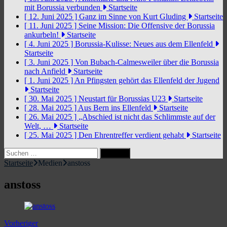
mit Borussia verbunden
Startseite
[ 12. Juni 2025 ]
Ganz im Sinne von Kurt Gluding
Startseite
[ 11. Juni 2025 ]
Seine Mission: Die Offensive der Borussia
ankurbeln!
Startseite
[ 4. Juni 2025 ]
Borussia-Kulisse: Neues aus dem Ellenfeld
Startseite
[ 3. Juni 2025 ]
Von Bubach-Calmesweiler über die Borussia
nach Anfield
Startseite
[ 1. Juni 2025 ]
An Pfingsten gehört das Ellenfeld der Jugend
Startseite
[ 30. Mai 2025 ]
Neustart für Borussias U23
Startseite
[ 28. Mai 2025 ]
Aus Bern ins Ellenfeld
Startseite
[ 26. Mai 2025 ]
„Abschied ist nicht das Schlimmste auf der
Welt, …
Startseite
[ 25. Mai 2025 ]
Den Ehrentreffer verdient gehabt
Startseite
Suchen
nach:
Startseite
Medien
anstoss
anstoss
Vorheriger