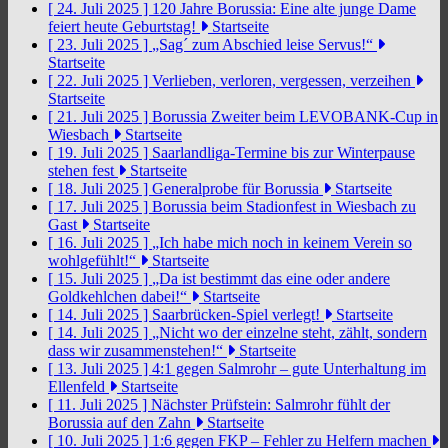
[ 24. Juli 2025 ]
120 Jahre Borussia: Eine alte junge Dame
feiert heute Geburtstag!
Startseite
[ 23. Juli 2025 ]
„Sag´ zum Abschied leise Servus!“
Startseite
[ 22. Juli 2025 ]
Verlieben, verloren, vergessen, verzeihen
Startseite
[ 21. Juli 2025 ]
Borussia Zweiter beim LEVOBANK-Cup in
Wiesbach
Startseite
[ 19. Juli 2025 ]
Saarlandliga-Termine bis zur Winterpause
stehen fest
Startseite
[ 18. Juli 2025 ]
Generalprobe für Borussia
Startseite
[ 17. Juli 2025 ]
Borussia beim Stadionfest in Wiesbach zu
Gast
Startseite
[ 16. Juli 2025 ]
„Ich habe mich noch in keinem Verein so
wohlgefühlt!“
Startseite
[ 15. Juli 2025 ]
„Da ist bestimmt das eine oder andere
Goldkehlchen dabei!“
Startseite
[ 14. Juli 2025 ]
Saarbrücken-Spiel verlegt!
Startseite
[ 14. Juli 2025 ]
„Nicht wo der einzelne steht, zählt, sondern
dass wir zusammenstehen!“
Startseite
[ 13. Juli 2025 ]
4:1 gegen Salmrohr – gute Unterhaltung im
Ellenfeld
Startseite
[ 11. Juli 2025 ]
Nächster Prüfstein: Salmrohr fühlt der
Borussia auf den Zahn
Startseite
[ 10. Juli 2025 ]
1:6 gegen FKP – Fehler zu Helfern machen