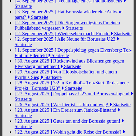
[ 4. September 2025 ]
Neuauflage eines Traditionsduells
Startseite
[ 3. September 2025 ]
Hat Borussia wieder eine Antwort
parat?
Startseite
[ 2. September 2025 ]
Die Sorgen wenigstens für einen
Fußballabend vergessen
Startseite
[ 2. September 2025 ]
Wiedersehen macht Freude
Startseite
[ 2. September 2025 ]
Alle Neune für Borussias U23
Startseite
[ 1. September 2025 ]
Doppelspieltag gegen Elversberg: Tor-
Flut im Ellenfeld
Startseite
[ 30. August 2025 ]
Rückenwind aus Bliesmengen gegen
Elversberg mitnehmen!
Startseite
[ 29. August 2025 ]
Von Hiobsbotschaften und einem
Pyrrhus-Sieg
Startseite
[ 28. August 2025 ]
3:2 in Kohlhof – Top-Start für das neue
Projekt “Borussia U23”
Startseite
[ 27. August 2025 ]
Doppelpass: U23 und Borussen-Jugend
Startseite
[ 26. August 2025 ]
Wer hier ist, ist hin und weg!
Startseite
[ 23. August 2025 ]
Ein Dreier zum Jänicke-Einstand
Startseite
[ 23. August 2025 ]
Gutes tun und der Borussia guttun!
Startseite
[ 22. August 2025 ]
Wohin geht die Reise der Borussia?