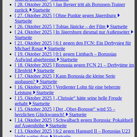
[ 28. Oktober 2025 ]
Jan Berger tritt als Borussen-Trainer
zurück
Startseite
[ 27. Oktober 2025 ]
Ohne Punkte gegen Jägersburg
Startseite
[ 26. Oktober 2025 ]
Tobias Jänicke – der Film
Startseite
[ 24. Oktober 2025 ]
In Jägersburg diesmal nur Außenseiter
Startseite
[ 21. Oktober 2025 ]
6:1 gegen den FCN: Ein Derbysieg für
Michael Rosar
Startseite
[ 19. Oktober 2025 ]
0:1 gegen Limbach – Borussias
Aufwind abgebremst
Startseite
[ 18. Oktober 2025 ]
Borussia gegen FCN 21 – Derbytime im
Ellenfeld
Startseite
[ 17. Oktober 2025 ]
Kann Borussia die kleine Serie
ausbauen?
Startseite
[ 16. Oktober 2025 ]
Verdienter Lohn für eine beherzte
Leistung
Startseite
[ 15. Oktober 2025 ]
„Chrissie“ hätte seine helle Freude
gehabt
Startseite
[ 15. Oktober 2025 ]
Der „Ober-Borusse“ wird 55 –
herzlichen Glückwunsch!
Startseite
[ 14. Oktober 2025 ]
Schwalbach gegen Borussia: Pokalduell
auf Augenhöhe
Startseite
[ 13. Oktober 2025 ]
6:2 gegen Hangard II – Borussias U23
bleibt weiter dran
Startseite