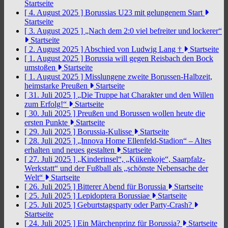
Startseite
[ 4. August 2025 ]
Borussias U23 mit gelungenem Start
Startseite
[ 3. August 2025 ]
„Nach dem 2:0 viel befreiter und lockerer“
Startseite
[ 2. August 2025 ]
Abschied von Ludwig Lang †
Startseite
[ 1. August 2025 ]
Borussia will gegen Reisbach den Bock
umstoßen
Startseite
[ 1. August 2025 ]
Misslungene zweite Borussen-Halbzeit,
heimstarke Preußen
Startseite
[ 31. Juli 2025 ]
„Die Truppe hat Charakter und den Willen
zum Erfolg!“
Startseite
[ 30. Juli 2025 ]
Preußen und Borussen wollen heute die
ersten Punkte
Startseite
[ 29. Juli 2025 ]
Borussia-Kulisse
Startseite
[ 28. Juli 2025 ]
„Innova Home Ellenfeld-Stadion“ – Altes
erhalten und neues gestalten
Startseite
[ 27. Juli 2025 ]
„Kinderinsel“, „Kükenkoje“, Saarpfalz-
Werkstatt“ und der Fußball als „schönste Nebensache der
Welt“
Startseite
[ 26. Juli 2025 ]
Bitterer Abend für Borussia
Startseite
[ 25. Juli 2025 ]
Lepidoptera Borussiae
Startseite
[ 25. Juli 2025 ]
Geburtstagsparty oder Party-Crash?
Startseite
[ 24. Juli 2025 ]
Ein Märchenprinz für Borussia?
Startseite