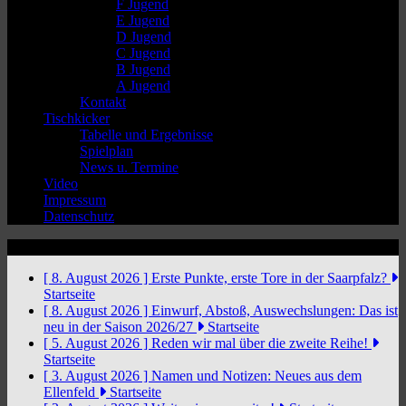
F Jugend
E Jugend
D Jugend
C Jugend
B Jugend
A Jugend
Kontakt
Tischkicker
Tabelle und Ergebnisse
Spielplan
News u. Termine
Video
Impressum
Datenschutz
News Ticker
[ 8. August 2026 ]
Erste Punkte, erste Tore in der Saarpfalz?
Startseite
[ 8. August 2026 ]
Einwurf, Abstoß, Auswechslungen: Das ist
neu in der Saison 2026/27
Startseite
[ 5. August 2026 ]
Reden wir mal über die zweite Reihe!
Startseite
[ 3. August 2026 ]
Namen und Notizen: Neues aus dem
Ellenfeld
Startseite