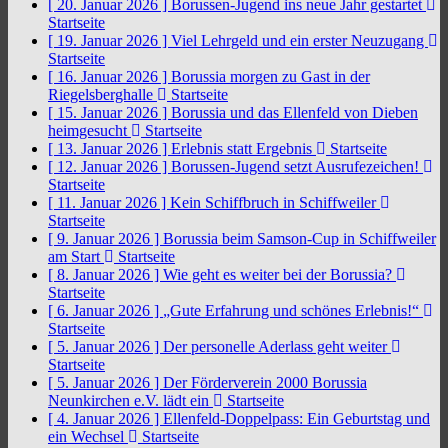
[ 20. Januar 2026 ]
Borussen-Jugend ins neue Jahr gestartet
Startseite
[ 19. Januar 2026 ]
Viel Lehrgeld und ein erster Neuzugang
Startseite
[ 16. Januar 2026 ]
Borussia morgen zu Gast in der
Riegelsberghalle
Startseite
[ 15. Januar 2026 ]
Borussia und das Ellenfeld von Dieben
heimgesucht
Startseite
[ 13. Januar 2026 ]
Erlebnis statt Ergebnis
Startseite
[ 12. Januar 2026 ]
Borussen-Jugend setzt Ausrufezeichen!
Startseite
[ 11. Januar 2026 ]
Kein Schiffbruch in Schiffweiler
Startseite
[ 9. Januar 2026 ]
Borussia beim Samson-Cup in Schiffweiler
am Start
Startseite
[ 8. Januar 2026 ]
Wie geht es weiter bei der Borussia?
Startseite
[ 6. Januar 2026 ]
„Gute Erfahrung und schönes Erlebnis!“
Startseite
[ 5. Januar 2026 ]
Der personelle Aderlass geht weiter
Startseite
[ 5. Januar 2026 ]
Der Förderverein 2000 Borussia
Neunkirchen e.V. lädt ein
Startseite
[ 4. Januar 2026 ]
Ellenfeld-Doppelpass: Ein Geburtstag und
ein Wechsel
Startseite