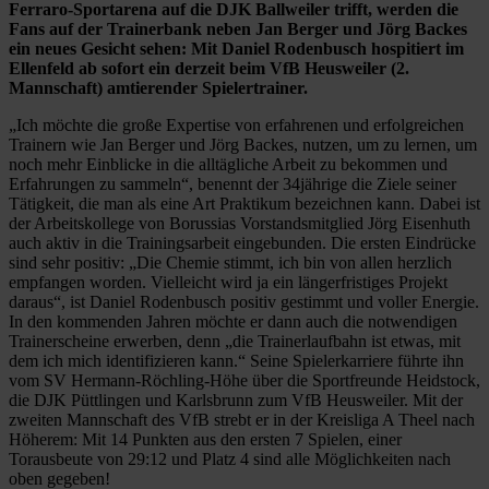
Ferraro-Sportarena auf die DJK Ballweiler trifft, werden die
Fans auf der Trainerbank neben Jan Berger und Jörg Backes
ein neues Gesicht sehen: Mit Daniel Rodenbusch hospitiert im
Ellenfeld ab sofort ein derzeit beim VfB Heusweiler (2.
Mannschaft) amtierender Spielertrainer.
„Ich möchte die große Expertise von erfahrenen und erfolgreichen
Trainern wie Jan Berger und Jörg Backes, nutzen, um zu lernen, um
noch mehr Einblicke in die alltägliche Arbeit zu bekommen und
Erfahrungen zu sammeln“, benennt der 34jährige die Ziele seiner
Tätigkeit, die man als eine Art Praktikum bezeichnen kann. Dabei ist
der Arbeitskollege von Borussias Vorstandsmitglied Jörg Eisenhuth
auch aktiv in die Trainingsarbeit eingebunden. Die ersten Eindrücke
sind sehr positiv: „Die Chemie stimmt, ich bin von allen herzlich
empfangen worden. Vielleicht wird ja ein längerfristiges Projekt
daraus“, ist Daniel Rodenbusch positiv gestimmt und voller Energie.
In den kommenden Jahren möchte er dann auch die notwendigen
Trainerscheine erwerben, denn „die Trainerlaufbahn ist etwas, mit
dem ich mich identifizieren kann.“ Seine Spielerkarriere führte ihn
vom SV Hermann-Röchling-Höhe über die Sportfreunde Heidstock,
die DJK Püttlingen und Karlsbrunn zum VfB Heusweiler. Mit der
zweiten Mannschaft des VfB strebt er in der Kreisliga A Theel nach
Höherem: Mit 14 Punkten aus den ersten 7 Spielen, einer
Torausbeute von 29:12 und Platz 4 sind alle Möglichkeiten nach
oben gegeben!