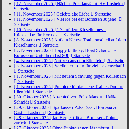
[ 12. November 2025 ]
Nächste Pokalausfahrt: SV Losheim
Startseite
[ 11. November 2025 ]
Gelebte alte Liebe
Startseite
[ 11. November 2025 ]
Viel los bei der Borussen-Jugend!
Startseite
[ 10. November 2025 ]
1:3 auf dem Kieselhumes –
Rückschlag für Borussia
Startseite
[ 8. November 2025 ]
Auf ein Neues: Traditionsduell auf dem
Kieselhumes
Startseite
[ 7. November 2025 ]
Happy birthday, Horst Schauß – ein
Borusse im Unterhemd ist 80!
Startseite
[ 4. November 2025 ]
Notizen aus dem Ellenfeld
Startseite
[ 3. November 2025 ]
Verdienter Lohn für viel Leidenschaft!
Startseite
[ 1. November 2025 ]
Mit neuem Schwung gegen Köllerbach
Startseite
[ 1. November 2025 ]
Premiere für das neue Trainer-Duo im
Ellenfeld
Startseite
[ 30. Oktober 2025 ]
Abschied von Felix Marx und Mike
Schmidt
Startseite
[ 29. Oktober 2025 ]
Sparkassen-Pokal Saar: Borussia zu
Gast in Losheim
Startseite
[ 28. Oktober 2025 ]
Jan Berger tritt als Borussen-Trainer
zurück
Startseite
[ 27. Oktober 2025 ]
Ohne Punkte gegen Jägersburg