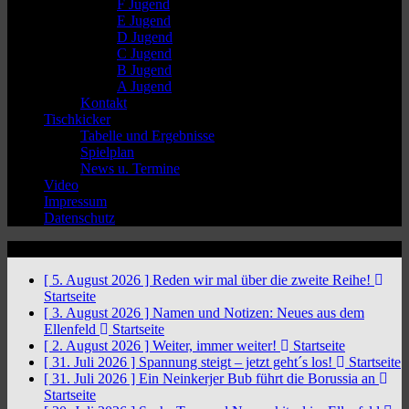
F Jugend
E Jugend
D Jugend
C Jugend
B Jugend
A Jugend
Kontakt
Tischkicker
Tabelle und Ergebnisse
Spielplan
News u. Termine
Video
Impressum
Datenschutz
News Ticker
[ 5. August 2026 ]
Reden wir mal über die zweite Reihe!
Startseite
[ 3. August 2026 ]
Namen und Notizen: Neues aus dem
Ellenfeld
Startseite
[ 2. August 2026 ]
Weiter, immer weiter!
Startseite
[ 31. Juli 2026 ]
Spannung steigt – jetzt geht´s los!
Startseite
[ 31. Juli 2026 ]
Ein Neinkerjer Bub führt die Borussia an
Startseite