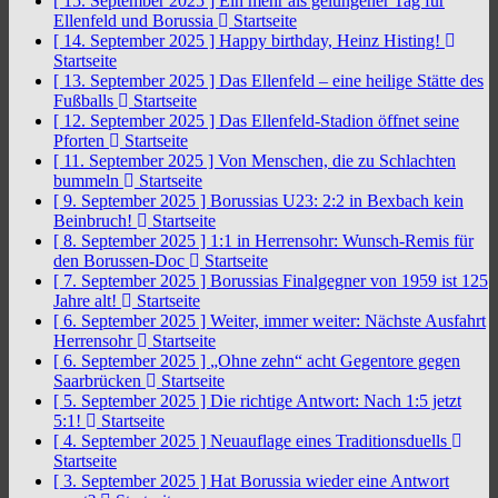
[ 15. September 2025 ]
Ein mehr als gelungener Tag für
Ellenfeld und Borussia
Startseite
[ 14. September 2025 ]
Happy birthday, Heinz Histing!
Startseite
[ 13. September 2025 ]
Das Ellenfeld – eine heilige Stätte des
Fußballs
Startseite
[ 12. September 2025 ]
Das Ellenfeld-Stadion öffnet seine
Pforten
Startseite
[ 11. September 2025 ]
Von Menschen, die zu Schlachten
bummeln
Startseite
[ 9. September 2025 ]
Borussias U23: 2:2 in Bexbach kein
Beinbruch!
Startseite
[ 8. September 2025 ]
1:1 in Herrensohr: Wunsch-Remis für
den Borussen-Doc
Startseite
[ 7. September 2025 ]
Borussias Finalgegner von 1959 ist 125
Jahre alt!
Startseite
[ 6. September 2025 ]
Weiter, immer weiter: Nächste Ausfahrt
Herrensohr
Startseite
[ 6. September 2025 ]
„Ohne zehn“ acht Gegentore gegen
Saarbrücken
Startseite
[ 5. September 2025 ]
Die richtige Antwort: Nach 1:5 jetzt
5:1!
Startseite
[ 4. September 2025 ]
Neuauflage eines Traditionsduells
Startseite
[ 3. September 2025 ]
Hat Borussia wieder eine Antwort