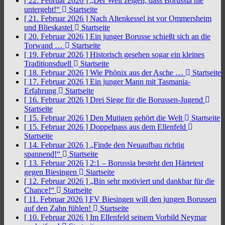
[ 22. Februar 2026 ]
„Der Welt zeigen, dass Borussia nie
untergeht!“
Startseite
[ 21. Februar 2026 ]
Nach Altenkessel ist vor Ommersheim
und Blieskastel
Startseite
[ 20. Februar 2026 ]
Ein junger Borusse schießt sich an die
Torwand …
Startseite
[ 19. Februar 2026 ]
Historisch gesehen sogar ein kleines
Traditionsduell
Startseite
[ 18. Februar 2026 ]
Wie Phönix aus der Asche …
Startseite
[ 17. Februar 2026 ]
Ein junger Mann mit Tasmania-
Erfahrung
Startseite
[ 16. Februar 2026 ]
Drei Siege für die Borussen-Jugend
Startseite
[ 15. Februar 2026 ]
Den Mutigen gehört die Welt
Startseite
[ 15. Februar 2026 ]
Doppelpass aus dem Ellenfeld
Startseite
[ 14. Februar 2026 ]
„Finde den Neuaufbau richtig
spannend!“
Startseite
[ 13. Februar 2026 ]
2:1 – Borussia besteht den Härtetest
gegen Biesingen
Startseite
[ 12. Februar 2026 ]
„Bin sehr motiviert und dankbar für die
Chance!“
Startseite
[ 11. Februar 2026 ]
FV Biesingen will den jungen Borussen
auf den Zahn fühlen!
Startseite
[ 10. Februar 2026 ]
Im Ellenfeld seinem Vorbild Neymar