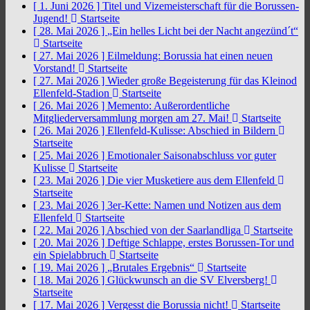
[ 1. Juni 2026 ]
Titel und Vizemeisterschaft für die Borussen-
Jugend!
Startseite
[ 28. Mai 2026 ]
„Ein helles Licht bei der Nacht angezünd´t“
Startseite
[ 27. Mai 2026 ]
Eilmeldung: Borussia hat einen neuen
Vorstand!
Startseite
[ 27. Mai 2026 ]
Wieder große Begeisterung für das Kleinod
Ellenfeld-Stadion
Startseite
[ 26. Mai 2026 ]
Memento: Außerordentliche
Mitgliederversammlung morgen am 27. Mai!
Startseite
[ 26. Mai 2026 ]
Ellenfeld-Kulisse: Abschied in Bildern
Startseite
[ 25. Mai 2026 ]
Emotionaler Saisonabschluss vor guter
Kulisse
Startseite
[ 23. Mai 2026 ]
Die vier Musketiere aus dem Ellenfeld
Startseite
[ 23. Mai 2026 ]
3er-Kette: Namen und Notizen aus dem
Ellenfeld
Startseite
[ 22. Mai 2026 ]
Abschied von der Saarlandliga
Startseite
[ 20. Mai 2026 ]
Deftige Schlappe, erstes Borussen-Tor und
ein Spielabbruch
Startseite
[ 19. Mai 2026 ]
„Brutales Ergebnis“
Startseite
[ 18. Mai 2026 ]
Glückwunsch an die SV Elversberg!
Startseite
[ 17. Mai 2026 ]
Vergesst die Borussia nicht!
Startseite