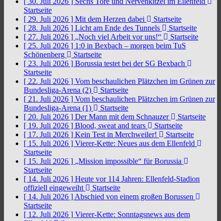
[ 30. Juli 2026 ]
Sechs Tore und Nervenkitzel im Ellenfeld
Startseite
[ 29. Juli 2026 ]
Mit dem Herzen dabei
Startseite
[ 28. Juli 2026 ]
Licht am Ende des Tunnels
Startseite
[ 27. Juli 2026 ]
„Noch viel Arbeit vor uns!“
Startseite
[ 25. Juli 2026 ]
1:0 in Bexbach – morgen beim TuS
Schönenberg
Startseite
[ 23. Juli 2026 ]
Borussia testet bei der SG Bexbach
Startseite
[ 22. Juli 2026 ]
Vom beschaulichen Plätzchen im Grünen zur
Bundesliga-Arena (2)
Startseite
[ 21. Juli 2026 ]
Vom beschaulichen Plätzchen im Grünen zur
Bundesliga-Arena (1)
Startseite
[ 20. Juli 2026 ]
Der Mann mit dem Schnauzer
Startseite
[ 19. Juli 2026 ]
Blood, sweat and tears
Startseite
[ 17. Juli 2026 ]
Kein Test in Merchweiler!
Startseite
[ 15. Juli 2026 ]
Vierer-Kette: Neues aus dem Ellenfeld
Startseite
[ 15. Juli 2026 ]
„Mission impossible“ für Borussia
Startseite
[ 14. Juli 2026 ]
Heute vor 114 Jahren: Ellenfeld-Stadion
offiziell eingeweiht
Startseite
[ 14. Juli 2026 ]
Abschied von einem großen Borussen
Startseite
[ 12. Juli 2026 ]
Vierer-Kette: Sonntagsnews aus dem