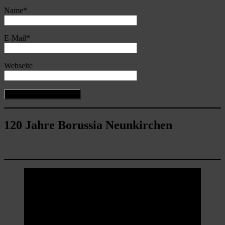
Name
*
E-Mail
*
Webseite
120 Jahre Borussia Neunkirchen