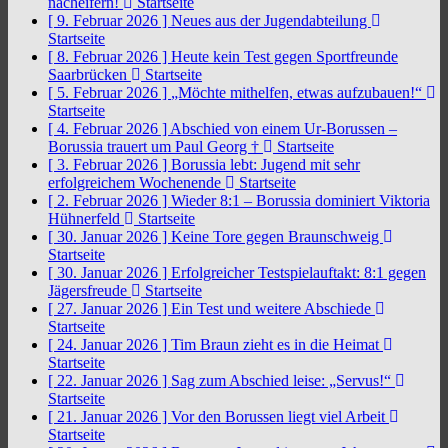
nacheifern!
Startseite
[ 9. Februar 2026 ]
Neues aus der Jugendabteilung
Startseite
[ 8. Februar 2026 ]
Heute kein Test gegen Sportfreunde
Saarbrücken
Startseite
[ 5. Februar 2026 ]
„Möchte mithelfen, etwas aufzubauen!“
Startseite
[ 4. Februar 2026 ]
Abschied von einem Ur-Borussen –
Borussia trauert um Paul Georg †
Startseite
[ 3. Februar 2026 ]
Borussia lebt: Jugend mit sehr
erfolgreichem Wochenende
Startseite
[ 2. Februar 2026 ]
Wieder 8:1 – Borussia dominiert Viktoria
Hühnerfeld
Startseite
[ 30. Januar 2026 ]
Keine Tore gegen Braunschweig
Startseite
[ 30. Januar 2026 ]
Erfolgreicher Testspielauftakt: 8:1 gegen
Jägersfreude
Startseite
[ 27. Januar 2026 ]
Ein Test und weitere Abschiede
Startseite
[ 24. Januar 2026 ]
Tim Braun zieht es in die Heimat
Startseite
[ 22. Januar 2026 ]
Sag zum Abschied leise: „Servus!“
Startseite
[ 21. Januar 2026 ]
Vor den Borussen liegt viel Arbeit
Startseite