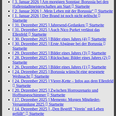
[ 3. Januar 2026 ]
Am morgigen Sonntag: Borussia bei den
Hallenstadtmeisterschaften am Start
Startseite
[ 2. Januar 2026 ]
„Mein Leben mit der Borussia“
Startseite
[ 1. Januar 2026 ]
Der Brand ist noch nicht gelöscht
Startseite
[ 31. Dezember 2025 ]
Jahresend-Gedanken
Startseite
[ 31. Dezember 2025 ]
Auch Nico Purket verlässt das
Ellenfeld
Startseite
[ 30. Dezember 2025 ]
Bilder eines Jahres (4)
Startseite
[ 30. Dezember 2025 ]
Erste Abgänge bei der Borussia
Startseite
[ 29. Dezember 2025 ]
Bilder eines Jahres (3)
Startseite
[ 28. Dezember 2025 ]
Rückschau: Bilder eines Jahres (2)
Startseite
[ 26. Dezember 2025 ]
Bilder eines Jahres (1)
Startseite
[ 24. Dezember 2025 ]
Borussia wünscht eine gesegnete
Weihnacht
Startseite
[ 24. Dezember 2025 ]
Vierer-Kette – Infos aus dem Ellenfeld
Startseite
[ 20. Dezember 2025 ]
Zwischen Horroszenario und
Hoffnungsschimmer
Startseite
[ 17. Dezember 2025 ]
Memento: Morgen Mitglieder-
Versammlung 2025
Startseite
[ 14. Dezember 2025 ]
„Den Begriff `Verein´ mit Leben
gefüllt“
Startseite