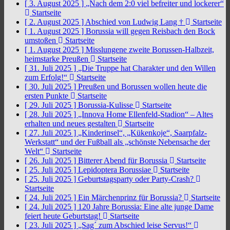
[ 3. August 2025 ]
„Nach dem 2:0 viel befreiter und lockerer“
Startseite
[ 2. August 2025 ]
Abschied von Ludwig Lang †
Startseite
[ 1. August 2025 ]
Borussia will gegen Reisbach den Bock
umstoßen
Startseite
[ 1. August 2025 ]
Misslungene zweite Borussen-Halbzeit,
heimstarke Preußen
Startseite
[ 31. Juli 2025 ]
„Die Truppe hat Charakter und den Willen
zum Erfolg!“
Startseite
[ 30. Juli 2025 ]
Preußen und Borussen wollen heute die
ersten Punkte
Startseite
[ 29. Juli 2025 ]
Borussia-Kulisse
Startseite
[ 28. Juli 2025 ]
„Innova Home Ellenfeld-Stadion“ – Altes
erhalten und neues gestalten
Startseite
[ 27. Juli 2025 ]
„Kinderinsel“, „Kükenkoje“, Saarpfalz-
Werkstatt“ und der Fußball als „schönste Nebensache der
Welt“
Startseite
[ 26. Juli 2025 ]
Bitterer Abend für Borussia
Startseite
[ 25. Juli 2025 ]
Lepidoptera Borussiae
Startseite
[ 25. Juli 2025 ]
Geburtstagsparty oder Party-Crash?
Startseite
[ 24. Juli 2025 ]
Ein Märchenprinz für Borussia?
Startseite
[ 24. Juli 2025 ]
120 Jahre Borussia: Eine alte junge Dame
feiert heute Geburtstag!
Startseite
[ 23. Juli 2025 ]
„Sag´ zum Abschied leise Servus!“