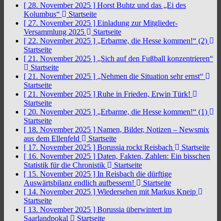
[ 28. November 2025 ]
Horst Buhtz und das „Ei des
Kolumbus“
Startseite
[ 27. November 2025 ]
Einladung zur Mitglieder-
Versammlung 2025
Startseite
[ 22. November 2025 ]
„Erbarme, die Hesse kommen!“ (2)
Startseite
[ 21. November 2025 ]
„Sich auf den Fußball konzentrieren“
Startseite
[ 21. November 2025 ]
„Nehmen die Situation sehr ernst“
Startseite
[ 21. November 2025 ]
Ruhe in Frieden, Erwin Türk!
Startseite
[ 20. November 2025 ]
„Erbarme, die Hesse kommen!“ (1)
Startseite
[ 18. November 2025 ]
Namen, Bilder, Notizen – Newsmix
aus dem Ellenfeld
Startseite
[ 17. November 2025 ]
Borussia rockt Reisbach
Startseite
[ 16. November 2025 ]
Daten, Fakten, Zahlen: Ein bisschen
Statistik für die Chronistik
Startseite
[ 15. November 2025 ]
In Reisbach die dürftige
Auswärtsbilanz endlich aufbessern!
Startseite
[ 14. November 2025 ]
Wiedersehen mit Markus Kneip
Startseite
[ 13. November 2025 ]
Borussia überwintert im
Saarlandpokal
Startseite