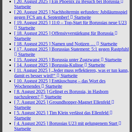
[ 20. August 2025 ]
Ein Phoenix zu Besuch bei Borussia
Startseite
[ 20. August 2025 ]
Nachholtermin gefunden: Jubiläumsspiel
gegen FCS am 4. September!
Startseite
[ 19. August 2025 ]
11:0 – Top-Start für Borussias neue U23
Startseite
[ 18. August 2025 ]
Offensivverstärkung für Borussia
Startseite
[ 18. August 2025 ]
Namen und Notizen …
Startseite
[ 17. August 2025 ]
Borussias Statement: 5:1 gegen Rastpfuhl
Startseite
[ 15. August 2025 ]
Borussia unter Zugzwang
Startseite
[ 14. August 2025 ]
Borussia-Kulisse
Startseite
[ 11. August 2025 ]
„Jeder muss reflektieren, was er tun kann,
damit es besser wird!“
Startseite
[ 10. August 2025 ]
Enttäuschung – das Wort des
Wochenendes
Startseite
[ 8. August 2025 ]
Gelingt es Borussia, in Hasborn
nachzulegen?
Startseite
[ 7. August 2025 ]
Groundhopper-Magnet Ellenfeld
Startseite
[ 5. August 2025 ]
Tim Klein verlässt das Ellenfeld
Startseite
[ 4. August 2025 ]
Borussias U23 mit gelungenem Start
Startseite