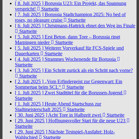
[ 8. Juli 2025 ]
Borussia U23: Ein Projekt, das Spannung
verspricht!
Startseite
[ 7. Juli 2025 ]
Borussia Stadtchampion 2025: No bed of
roses, no pleasure cruise
Startseite
[ 6. Juli 2025 ]
Christmann-Hattrick ebnet den Weg ins Finale
Startseite
[ 5. Juli 2025 ]
Erst Beton, dann Tore – Borussia ringt
Marpingen nieder
Startseite
[ 5. Juli 2025 ]
Weiterer Vorverkauf für FCS-Spiele und
Dauerkarten
Startseite
[ 4. Juli 2025 ]
Strammes Wochenende für Borussia
Startseite
[ 3. Juli 2025 ]
Ein Schritt zurück als ein Schritt nach vorne?
Startseite
[ 2. Juli 2025 ]
„Vom Erfindergeist zur Gegenwart: Ein
Sommertag beim SCL“
Startseite
[ 1. Juli 2025 ]
Zwei Stadttitel für die Borussen-Jugend
Startseite
[ 1. Juli 2025 ]
Heute Abend Startschuss zur
Stadtmeisterschaft 2025
Startseite
[ 30. Juni 2025 ]
Acht Tore in Halbzeit zwei
Startseite
[ 29. Juni 2025 ]
Hoffnungsvoller Start für die neue U23
Startseite
[ 29. Juni 2025 ]
Nächste Testspiel-Ausfahrt: Holz-
Wahlschied
Startseite