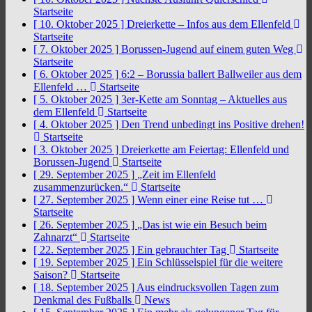
Startseite
[ 10. Oktober 2025 ]
Dreierkette – Infos aus dem Ellenfeld
Startseite
[ 7. Oktober 2025 ]
Borussen-Jugend auf einem guten Weg
Startseite
[ 6. Oktober 2025 ]
6:2 – Borussia ballert Ballweiler aus dem
Ellenfeld …
Startseite
[ 5. Oktober 2025 ]
3er-Kette am Sonntag – Aktuelles aus
dem Ellenfeld
Startseite
[ 4. Oktober 2025 ]
Den Trend unbedingt ins Positive drehen!
Startseite
[ 3. Oktober 2025 ]
Dreierkette am Feiertag: Ellenfeld und
Borussen-Jugend
Startseite
[ 29. September 2025 ]
„Zeit im Ellenfeld
zusammenzurücken.“
Startseite
[ 27. September 2025 ]
Wenn einer eine Reise tut …
Startseite
[ 26. September 2025 ]
„Das ist wie ein Besuch beim
Zahnarzt“
Startseite
[ 22. September 2025 ]
Ein gebrauchter Tag
Startseite
[ 19. September 2025 ]
Ein Schlüsselspiel für die weitere
Saison?
Startseite
[ 18. September 2025 ]
Aus eindrucksvollen Tagen zum
Denkmal des Fußballs
News