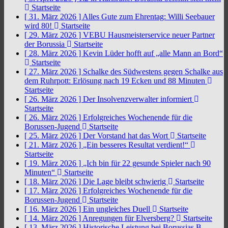
Startseite
[ 31. März 2026 ]
Alles Gute zum Ehrentag: Willi Seebauer
wird 80!
Startseite
[ 29. März 2026 ]
VEBU Hausmeisterservice neuer Partner
der Borussia
Startseite
[ 28. März 2026 ]
Kevin Lüder hofft auf „alle Mann an Bord“
Startseite
[ 27. März 2026 ]
Schalke des Südwestens gegen Schalke aus
dem Ruhrpott: Erlösung nach 19 Ecken und 88 Minuten
Startseite
[ 26. März 2026 ]
Der Insolvenzverwalter informiert
Startseite
[ 26. März 2026 ]
Erfolgreiches Wochenende für die
Borussen-Jugend
Startseite
[ 25. März 2026 ]
Der Vorstand hat das Wort
Startseite
[ 21. März 2026 ]
„Ein besseres Resultat verdient!“
Startseite
[ 19. März 2026 ]
„Ich bin für 22 gesunde Spieler nach 90
Minuten“
Startseite
[ 18. März 2026 ]
Die Lage bleibt schwierig
Startseite
[ 17. März 2026 ]
Erfolgreiches Wochenende für die
Borussen-Jugend
Startseite
[ 16. März 2026 ]
Ein ungleiches Duell
Startseite
[ 14. März 2026 ]
Anregungen für Elversberg?
Startseite
[ 13. März 2026 ]
Historische Leistung bei Borussias B-