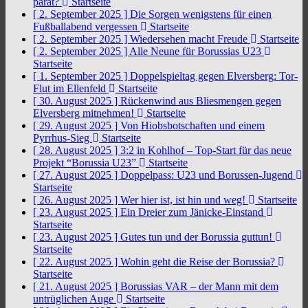
parat?
Startseite
[ 2. September 2025 ]
Die Sorgen wenigstens für einen
Fußballabend vergessen
Startseite
[ 2. September 2025 ]
Wiedersehen macht Freude
Startseite
[ 2. September 2025 ]
Alle Neune für Borussias U23
Startseite
[ 1. September 2025 ]
Doppelspieltag gegen Elversberg: Tor-
Flut im Ellenfeld
Startseite
[ 30. August 2025 ]
Rückenwind aus Bliesmengen gegen
Elversberg mitnehmen!
Startseite
[ 29. August 2025 ]
Von Hiobsbotschaften und einem
Pyrrhus-Sieg
Startseite
[ 28. August 2025 ]
3:2 in Kohlhof – Top-Start für das neue
Projekt “Borussia U23”
Startseite
[ 27. August 2025 ]
Doppelpass: U23 und Borussen-Jugend
Startseite
[ 26. August 2025 ]
Wer hier ist, ist hin und weg!
Startseite
[ 23. August 2025 ]
Ein Dreier zum Jänicke-Einstand
Startseite
[ 23. August 2025 ]
Gutes tun und der Borussia guttun!
Startseite
[ 22. August 2025 ]
Wohin geht die Reise der Borussia?
Startseite
[ 21. August 2025 ]
Borussias VAR – der Mann mit dem
untrüglichen Auge
Startseite