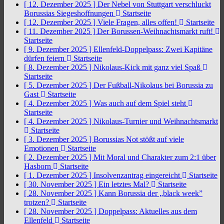
[ 12. Dezember 2025 ]
Der Nebel von Stuttgart verschluckt
Borussias Siegeshoffnungen
Startseite
[ 12. Dezember 2025 ]
Viele Fragen, alles offen!
Startseite
[ 11. Dezember 2025 ]
Der Borussen-Weihnachtsmarkt ruft!
Startseite
[ 9. Dezember 2025 ]
Ellenfeld-Doppelpass: Zwei Kapitäne
dürfen feiern
Startseite
[ 8. Dezember 2025 ]
Nikolaus-Kick mit ganz viel Spaß
Startseite
[ 5. Dezember 2025 ]
Der Fußball-Nikolaus bei Borussia zu
Gast
Startseite
[ 4. Dezember 2025 ]
Was auch auf dem Spiel steht
Startseite
[ 4. Dezember 2025 ]
Nikolaus-Turnier und Weihnachtsmarkt
Startseite
[ 3. Dezember 2025 ]
Borussias Not stößt auf viele
Emotionen
Startseite
[ 2. Dezember 2025 ]
Mit Moral und Charakter zum 2:1 über
Hasborn
Startseite
[ 1. Dezember 2025 ]
Insolvenzantrag eingereicht
Startseite
[ 30. November 2025 ]
Ein letztes Mal?
Startseite
[ 28. November 2025 ]
Kann Borussia der „black week”
trotzen?
Startseite
[ 28. November 2025 ]
Doppelpass: Aktuelles aus dem
Ellenfeld
Startseite