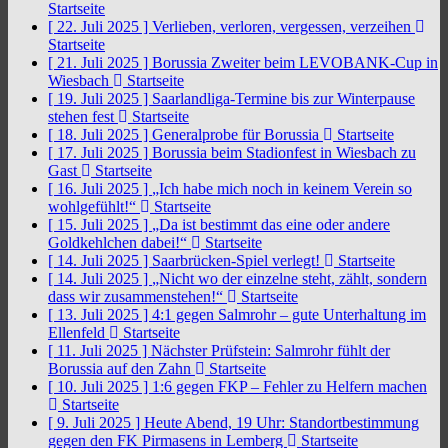
Startseite
[ 22. Juli 2025 ]
Verlieben, verloren, vergessen, verzeihen
Startseite
[ 21. Juli 2025 ]
Borussia Zweiter beim LEVOBANK-Cup in
Wiesbach
Startseite
[ 19. Juli 2025 ]
Saarlandliga-Termine bis zur Winterpause
stehen fest
Startseite
[ 18. Juli 2025 ]
Generalprobe für Borussia
Startseite
[ 17. Juli 2025 ]
Borussia beim Stadionfest in Wiesbach zu
Gast
Startseite
[ 16. Juli 2025 ]
„Ich habe mich noch in keinem Verein so
wohlgefühlt!“
Startseite
[ 15. Juli 2025 ]
„Da ist bestimmt das eine oder andere
Goldkehlchen dabei!“
Startseite
[ 14. Juli 2025 ]
Saarbrücken-Spiel verlegt!
Startseite
[ 14. Juli 2025 ]
„Nicht wo der einzelne steht, zählt, sondern
dass wir zusammenstehen!“
Startseite
[ 13. Juli 2025 ]
4:1 gegen Salmrohr – gute Unterhaltung im
Ellenfeld
Startseite
[ 11. Juli 2025 ]
Nächster Prüfstein: Salmrohr fühlt der
Borussia auf den Zahn
Startseite
[ 10. Juli 2025 ]
1:6 gegen FKP – Fehler zu Helfern machen
Startseite
[ 9. Juli 2025 ]
Heute Abend, 19 Uhr: Standortbestimmung
gegen den FK Pirmasens in Lemberg
Startseite