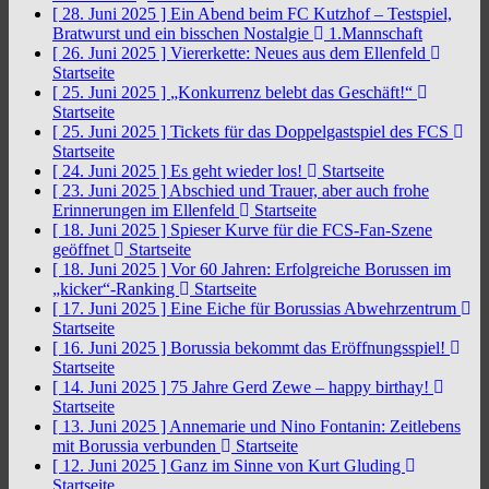
[ 28. Juni 2025 ]
Ein Abend beim FC Kutzhof – Testspiel,
Bratwurst und ein bisschen Nostalgie
1.Mannschaft
[ 26. Juni 2025 ]
Viererkette: Neues aus dem Ellenfeld
Startseite
[ 25. Juni 2025 ]
„Konkurrenz belebt das Geschäft!“
Startseite
[ 25. Juni 2025 ]
Tickets für das Doppelgastspiel des FCS
Startseite
[ 24. Juni 2025 ]
Es geht wieder los!
Startseite
[ 23. Juni 2025 ]
Abschied und Trauer, aber auch frohe
Erinnerungen im Ellenfeld
Startseite
[ 18. Juni 2025 ]
Spieser Kurve für die FCS-Fan-Szene
geöffnet
Startseite
[ 18. Juni 2025 ]
Vor 60 Jahren: Erfolgreiche Borussen im
„kicker“-Ranking
Startseite
[ 17. Juni 2025 ]
Eine Eiche für Borussias Abwehrzentrum
Startseite
[ 16. Juni 2025 ]
Borussia bekommt das Eröffnungsspiel!
Startseite
[ 14. Juni 2025 ]
75 Jahre Gerd Zewe – happy birthay!
Startseite
[ 13. Juni 2025 ]
Annemarie und Nino Fontanin: Zeitlebens
mit Borussia verbunden
Startseite
[ 12. Juni 2025 ]
Ganz im Sinne von Kurt Gluding
Startseite