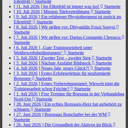
Ellenfeld
Startseite
[ 11. Juli 2026 ]
Im Ellenfeld ist immer was los!
Startseite
[ 10. Juli 2026 ]
Mission Titelverteidigung
Startseite
[ 9. Juli 2026 ]
Ein erfahrener Physiotherapeut ist zurück im
Ellenfeld!
Startseite
[ 8. Juli 2026 ]
Wir stellen vor: Dhiyauldin Fouzi Souysi
Startseite
[ 7. Juli 2026 ]
Wir stellen vor: Darius-Constantin Cherascu
Startseite
[ 6. Juli 2026 ]
„Gute Trainingseinheit unter
Wettbewerbsbedingungen“
Startseite
[ 5. Juli 2026 ]
Zweiter Test – zweiter Sieg
Startseite
[ 5. Juli 2026 ]
Nächste Ausfahrt Bildstock
Startseite
[ 4. Juli 2026 ]
Neues Jahr, neues Glück?!
Startseite
[ 3. Juli 2026 ]
Erstes Erfolgserlebnis für neuformierte
Borussen
Startseite
[ 2. Juli 2026 ]
Erstes Vorbereitungsspiel: Wieweit trägt die
Trainingsarbeit schon Früchte?
Startseite
[ 1. Juli 2026 ]
Fixe Termine für Borussia in der Verbandsliga
Nord-Ost
Startseite
[ 28. Juni 2026 ]
Ein echtes Borussen-Herz hat aufgehört zu
schlagen
Startseite
[ 27. Juni 2026 ]
Borussias Botschafter bei der WM
Startseite
[ 26. Juni 2026 ]
Die Gesundheit der Aktiven im Blick