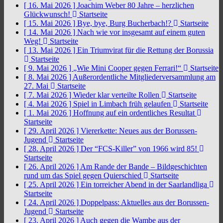
[ 16. Mai 2026 ]
Joachim Weber 80 Jahre – herzlichen
Glückwunsch!
Startseite
[ 15. Mai 2026 ]
Bye, bye, Burg Bucherbach!?
Startseite
[ 14. Mai 2026 ]
Nach wie vor insgesamt auf einem guten
Weg!
Startseite
[ 13. Mai 2026 ]
Ein Triumvirat für die Rettung der Borussia
Startseite
[ 9. Mai 2026 ]
„Wie Mini Cooper gegen Ferrari!“
Startseite
[ 8. Mai 2026 ]
Außerordentliche Mitgliederversammlung am
27. Mai
Startseite
[ 7. Mai 2026 ]
Wieder klar verteilte Rollen
Startseite
[ 4. Mai 2026 ]
Spiel in Limbach früh gelaufen
Startseite
[ 1. Mai 2026 ]
Hoffnung auf ein ordentliches Resultat
Startseite
[ 29. April 2026 ]
Viererkette: Neues aus der Borussen-
Jugend
Startseite
[ 28. April 2026 ]
Der “FCS-Killer” von 1966 wird 85!
Startseite
[ 26. April 2026 ]
Am Rande der Bande – Bildgeschichten
rund um das Spiel gegen Quierschied
Startseite
[ 25. April 2026 ]
Ein torreicher Abend in der Saarlandliga
Startseite
[ 24. April 2026 ]
Doppelpass: Aktuelles aus der Borussen-
Jugend
Startseite
[ 23. April 2026 ]
Auch gegen die Wambe aus der