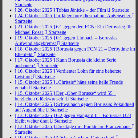
Startseite
[ 26. Oktober 2025 ]
Tobias Jänicke – der Film
Startseite
[ 24. Oktober 2025 ]
In Jägersburg diesmal nur Außenseiter
Startseite
[ 21. Oktober 2025 ]
6:1 gegen den FCN: Ein Derbysieg für
Michael Rosar
Startseite
[ 19. Oktober 2025 ]
0:1 gegen Limbach – Borussias
Aufwind abgebremst
Startseite
[ 18. Oktober 2025 ]
Borussia gegen FCN 21 – Derbytime im
Ellenfeld
Startseite
[ 17. Oktober 2025 ]
Kann Borussia die kleine Serie
ausbauen?
Startseite
[ 16. Oktober 2025 ]
Verdienter Lohn für eine beherzte
Leistung
Startseite
[ 15. Oktober 2025 ]
„Chrissie“ hätte seine helle Freude
gehabt
Startseite
[ 15. Oktober 2025 ]
Der „Ober-Borusse“ wird 55 –
herzlichen Glückwunsch!
Startseite
[ 14. Oktober 2025 ]
Schwalbach gegen Borussia: Pokalduell
auf Augenhöhe
Startseite
[ 13. Oktober 2025 ]
6:2 gegen Hangard II – Borussias U23
bleibt weiter dran
Startseite
[ 12. Oktober 2025 ]
Dreckige drei Punkte am Franzenhaus
Startseite
[ 10. Oktober 2025 ]
Nächste Ausfahrt Quierschied