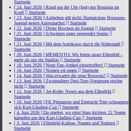
Startseite
[ 24. Juni 2026 ]
Rund um die Uhr (fast) nur Borussia im
Kopf
Startseite
[ 23. Juni 2026 ]
Aufgeben gilt nicht: Hartnäckige Borussen-
Jugend gegen Auersmacher
Startseite
[ 22. Juni 2026 ]
Dicke Brocken im August
Startseite
[ 21. Juni 2026 ]
Schwitzen unter sengender Sonne
Startseite
[ 21. Juni 2026 ]
Mit dem Autokorso durch die Hüttestadt
Startseite
[ 20. Juni 2026 ]
MEMENTO: Wir feiern unser Ellenfeld –
mehr als nur ein Stadion
Startseite
[ 18. Juni 2026 ]
Neue Fan-Artikel eingetroffen!
Startseite
[ 16. Juni 2026 ]
Nomen est omen
Startseite
[ 14. Juni 2026 ]
Was erwartet die neue Borussia?
Startseite
[ 13. Juni 2026 ]
Zweimaliger Drei-Tore-Vorsprung reichte
nicht
Startseite
[ 12. Juni 2026 ]
3er-Kette: Neues aus dem Ellenfeld
Startseite
[ 10. Juni 2026 ]
FK Pirmasens und Eintracht Trier schnappen
sich Kurt-Gluding-Cup
Startseite
[ 4. Juni 2026 ]
Da spielen, wo einst Stars kickten: 22 Teams
kämpfen um den Kurt-Gluding-Cup
Startseite
[ 3. Juni 2026 ]
Ellenfeld-Kulisse: Namen und Notizen
Startseite