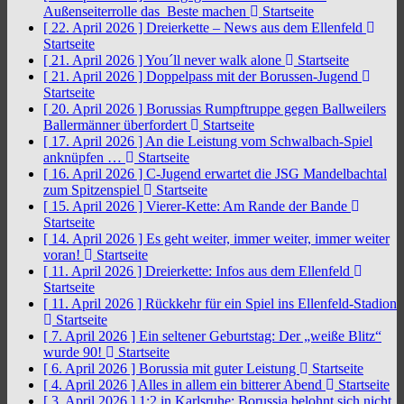
Außenseiterrolle das Beste machen
Startseite
[ 22. April 2026 ]
Dreierkette – News aus dem Ellenfeld
Startseite
[ 21. April 2026 ]
You´ll never walk alone
Startseite
[ 21. April 2026 ]
Doppelpass mit der Borussen-Jugend
Startseite
[ 20. April 2026 ]
Borussias Rumpftruppe gegen Ballweilers
Ballermänner überfordert
Startseite
[ 17. April 2026 ]
An die Leistung vom Schwalbach-Spiel
anknüpfen …
Startseite
[ 16. April 2026 ]
C-Jugend erwartet die JSG Mandelbachtal
zum Spitzenspiel
Startseite
[ 15. April 2026 ]
Vierer-Kette: Am Rande der Bande
Startseite
[ 14. April 2026 ]
Es geht weiter, immer weiter, immer weiter
voran!
Startseite
[ 11. April 2026 ]
Dreierkette: Infos aus dem Ellenfeld
Startseite
[ 11. April 2026 ]
Rückkehr für ein Spiel ins Ellenfeld-Stadion
Startseite
[ 7. April 2026 ]
Ein seltener Geburtstag: Der „weiße Blitz“
wurde 90!
Startseite
[ 6. April 2026 ]
Borussia mit guter Leistung
Startseite
[ 4. April 2026 ]
Alles in allem ein bitterer Abend
Startseite
[ 3. April 2026 ]
1:2 in Karlsruhe: Borussia belohnt sich nicht