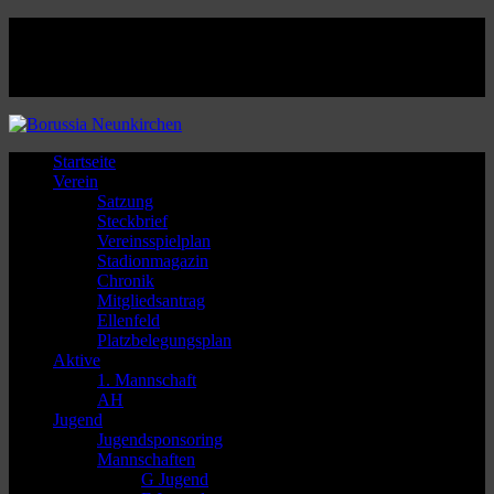
Facebook
Twitter
Instagram
Youtube
Startseite
Verein
Satzung
Steckbrief
Vereinsspielplan
Stadionmagazin
Chronik
Mitgliedsantrag
Ellenfeld
Platzbelegungsplan
Aktive
1. Mannschaft
AH
Jugend
Jugendsponsoring
Mannschaften
G Jugend