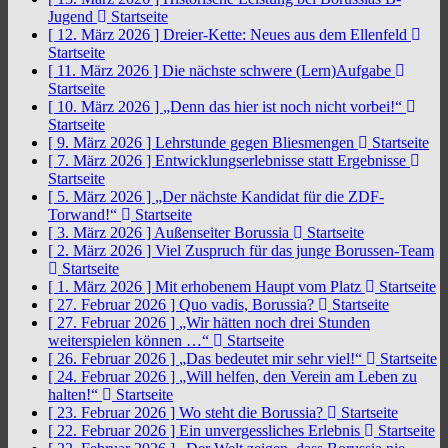
Jugend
Startseite
[ 12. März 2026 ]
Dreier-Kette: Neues aus dem Ellenfeld
Startseite
[ 11. März 2026 ]
Die nächste schwere (Lern)Aufgabe
Startseite
[ 10. März 2026 ]
„Denn das hier ist noch nicht vorbei!“
Startseite
[ 9. März 2026 ]
Lehrstunde gegen Bliesmengen
Startseite
[ 7. März 2026 ]
Entwicklungserlebnisse statt Ergebnisse
Startseite
[ 5. März 2026 ]
„Der nächste Kandidat für die ZDF-
Torwand!“
Startseite
[ 3. März 2026 ]
Außenseiter Borussia
Startseite
[ 2. März 2026 ]
Viel Zuspruch für das junge Borussen-Team
Startseite
[ 1. März 2026 ]
Mit erhobenem Haupt vom Platz
Startseite
[ 27. Februar 2026 ]
Quo vadis, Borussia?
Startseite
[ 27. Februar 2026 ]
„Wir hätten noch drei Stunden
weiterspielen können …“
Startseite
[ 26. Februar 2026 ]
„Das bedeutet mir sehr viel!“
Startseite
[ 24. Februar 2026 ]
„Will helfen, den Verein am Leben zu
halten!“
Startseite
[ 23. Februar 2026 ]
Wo steht die Borussia?
Startseite
[ 22. Februar 2026 ]
Ein unvergessliches Erlebnis
Startseite