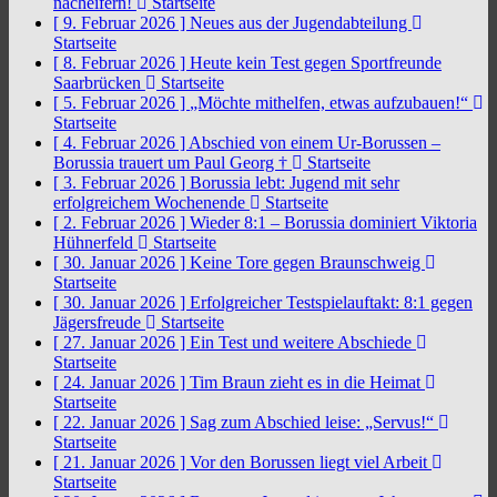
nacheifern!
Startseite
[ 9. Februar 2026 ]
Neues aus der Jugendabteilung
Startseite
[ 8. Februar 2026 ]
Heute kein Test gegen Sportfreunde
Saarbrücken
Startseite
[ 5. Februar 2026 ]
„Möchte mithelfen, etwas aufzubauen!“
Startseite
[ 4. Februar 2026 ]
Abschied von einem Ur-Borussen –
Borussia trauert um Paul Georg †
Startseite
[ 3. Februar 2026 ]
Borussia lebt: Jugend mit sehr
erfolgreichem Wochenende
Startseite
[ 2. Februar 2026 ]
Wieder 8:1 – Borussia dominiert Viktoria
Hühnerfeld
Startseite
[ 30. Januar 2026 ]
Keine Tore gegen Braunschweig
Startseite
[ 30. Januar 2026 ]
Erfolgreicher Testspielauftakt: 8:1 gegen
Jägersfreude
Startseite
[ 27. Januar 2026 ]
Ein Test und weitere Abschiede
Startseite
[ 24. Januar 2026 ]
Tim Braun zieht es in die Heimat
Startseite
[ 22. Januar 2026 ]
Sag zum Abschied leise: „Servus!“
Startseite
[ 21. Januar 2026 ]
Vor den Borussen liegt viel Arbeit
Startseite