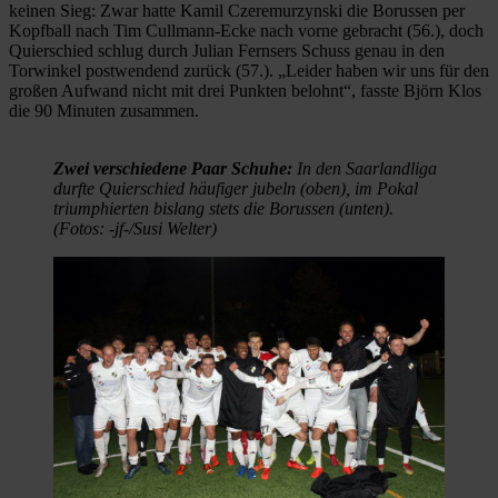
keinen Sieg: Zwar hatte Kamil Czeremurzynski die Borussen per
Kopfball nach Tim Cullmann-Ecke nach vorne gebracht (56.), doch
Quierschied schlug durch Julian Fernsers Schuss genau in den
Torwinkel postwendend zurück (57.). „Leider haben wir uns für den
großen Aufwand nicht mit drei Punkten belohnt“, fasste Björn Klos
die 90 Minuten zusammen.
Zwei verschiedene Paar Schuhe:
In den Saarlandliga
durfte Quierschied häufiger jubeln (oben), im Pokal
triumphierten bislang stets die Borussen (unten).
(Fotos: -jf-/Susi Welter)