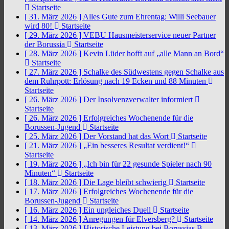
Startseite
[ 31. März 2026 ]
Alles Gute zum Ehrentag: Willi Seebauer
wird 80!
Startseite
[ 29. März 2026 ]
VEBU Hausmeisterservice neuer Partner
der Borussia
Startseite
[ 28. März 2026 ]
Kevin Lüder hofft auf „alle Mann an Bord“
Startseite
[ 27. März 2026 ]
Schalke des Südwestens gegen Schalke aus
dem Ruhrpott: Erlösung nach 19 Ecken und 88 Minuten
Startseite
[ 26. März 2026 ]
Der Insolvenzverwalter informiert
Startseite
[ 26. März 2026 ]
Erfolgreiches Wochenende für die
Borussen-Jugend
Startseite
[ 25. März 2026 ]
Der Vorstand hat das Wort
Startseite
[ 21. März 2026 ]
„Ein besseres Resultat verdient!“
Startseite
[ 19. März 2026 ]
„Ich bin für 22 gesunde Spieler nach 90
Minuten“
Startseite
[ 18. März 2026 ]
Die Lage bleibt schwierig
Startseite
[ 17. März 2026 ]
Erfolgreiches Wochenende für die
Borussen-Jugend
Startseite
[ 16. März 2026 ]
Ein ungleiches Duell
Startseite
[ 14. März 2026 ]
Anregungen für Elversberg?
Startseite
[ 13. März 2026 ]
Historische Leistung bei Borussias B-