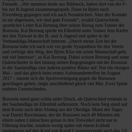
Freunde. „Wir stammen beide aus Bildstock, haben dort von der F-
bis zur B-Jugend zusammengespielt. Dann ist Björn nach
Elversberg gegangen und ich nach Neunkirchen. Aber der Kontakt
ist nie abgerissen, wir sind gute Freunde“, erzählt Quierschieds
sportlicher Leiter Kai Berrang über seinen Bezug zum Trainer der
Borussia. Kai Berrang spielte im Ellenfeld unter Trainer Jens Kiefer,
der den Torwart in der B- und A-Jugend und später in der
Verbandsliga-Mannschaft betreute. „Durch meine Zeit bei der
Borussia habe ich nach wie vor große Sympathien für den Verein
und verfolge den Weg, den Björn Klos mit seiner Mannschaft geht,
mit viel Interesse“, so Kai Berrang. Dabei weisen Berrang und seine
Quierschieder in den bislang sieben Begegnungen mit der Borussia
in der Saarlandliga eine äußerst positive Bilanz auf: Nur ein einziges
Mal – und das gleich beim ersten Aufeinandertreffen im August
2017 – musste sich die Sportvereinigung gegen die Borussen
geschlagen geben, siegte anschließend gleich vier Mal. Zwei Spiele
endeten Unentschieden.
Borussia stand ganz schön unter Druck, als Quierschied erstmals in
der Saarlandliga im Ellenfeld aufkreutzte. Noch kein Sieg stand auf
dem Konto nach dem Abstieg aus der Oberliga. Mann des Tages
war Daniel Ruschmann, der die Borussen nach 49 Minuten mit
einem satten Linksschuss genau in den Torwinkel nicht nur in
Führung brachte, sondern wenig später mit einem Eckball
punktgenau auf den Kopf von Kamil Czeremurzynski auch das 2:0