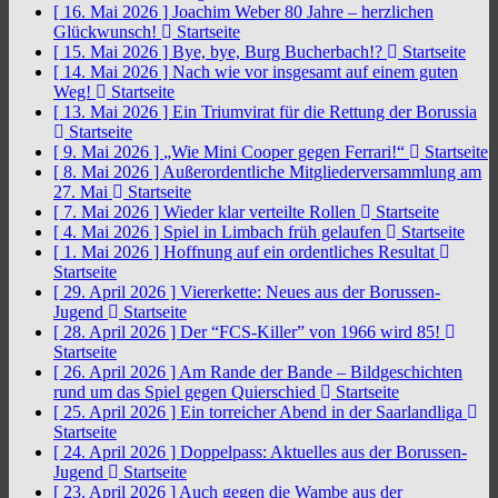
[ 16. Mai 2026 ]
Joachim Weber 80 Jahre – herzlichen
Glückwunsch!
Startseite
[ 15. Mai 2026 ]
Bye, bye, Burg Bucherbach!?
Startseite
[ 14. Mai 2026 ]
Nach wie vor insgesamt auf einem guten
Weg!
Startseite
[ 13. Mai 2026 ]
Ein Triumvirat für die Rettung der Borussia
Startseite
[ 9. Mai 2026 ]
„Wie Mini Cooper gegen Ferrari!“
Startseite
[ 8. Mai 2026 ]
Außerordentliche Mitgliederversammlung am
27. Mai
Startseite
[ 7. Mai 2026 ]
Wieder klar verteilte Rollen
Startseite
[ 4. Mai 2026 ]
Spiel in Limbach früh gelaufen
Startseite
[ 1. Mai 2026 ]
Hoffnung auf ein ordentliches Resultat
Startseite
[ 29. April 2026 ]
Viererkette: Neues aus der Borussen-
Jugend
Startseite
[ 28. April 2026 ]
Der “FCS-Killer” von 1966 wird 85!
Startseite
[ 26. April 2026 ]
Am Rande der Bande – Bildgeschichten
rund um das Spiel gegen Quierschied
Startseite
[ 25. April 2026 ]
Ein torreicher Abend in der Saarlandliga
Startseite
[ 24. April 2026 ]
Doppelpass: Aktuelles aus der Borussen-
Jugend
Startseite
[ 23. April 2026 ]
Auch gegen die Wambe aus der