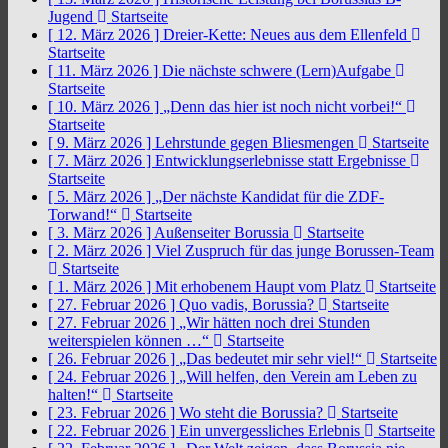
Jugend
Startseite
[ 12. März 2026 ]
Dreier-Kette: Neues aus dem Ellenfeld
Startseite
[ 11. März 2026 ]
Die nächste schwere (Lern)Aufgabe
Startseite
[ 10. März 2026 ]
„Denn das hier ist noch nicht vorbei!“
Startseite
[ 9. März 2026 ]
Lehrstunde gegen Bliesmengen
Startseite
[ 7. März 2026 ]
Entwicklungserlebnisse statt Ergebnisse
Startseite
[ 5. März 2026 ]
„Der nächste Kandidat für die ZDF-
Torwand!“
Startseite
[ 3. März 2026 ]
Außenseiter Borussia
Startseite
[ 2. März 2026 ]
Viel Zuspruch für das junge Borussen-Team
Startseite
[ 1. März 2026 ]
Mit erhobenem Haupt vom Platz
Startseite
[ 27. Februar 2026 ]
Quo vadis, Borussia?
Startseite
[ 27. Februar 2026 ]
„Wir hätten noch drei Stunden
weiterspielen können …“
Startseite
[ 26. Februar 2026 ]
„Das bedeutet mir sehr viel!“
Startseite
[ 24. Februar 2026 ]
„Will helfen, den Verein am Leben zu
halten!“
Startseite
[ 23. Februar 2026 ]
Wo steht die Borussia?
Startseite
[ 22. Februar 2026 ]
Ein unvergessliches Erlebnis
Startseite