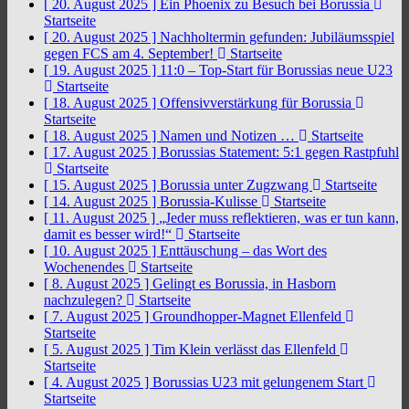
[ 20. August 2025 ]
Ein Phoenix zu Besuch bei Borussia
Startseite
[ 20. August 2025 ]
Nachholtermin gefunden: Jubiläumsspiel
gegen FCS am 4. September!
Startseite
[ 19. August 2025 ]
11:0 – Top-Start für Borussias neue U23
Startseite
[ 18. August 2025 ]
Offensivverstärkung für Borussia
Startseite
[ 18. August 2025 ]
Namen und Notizen …
Startseite
[ 17. August 2025 ]
Borussias Statement: 5:1 gegen Rastpfuhl
Startseite
[ 15. August 2025 ]
Borussia unter Zugzwang
Startseite
[ 14. August 2025 ]
Borussia-Kulisse
Startseite
[ 11. August 2025 ]
„Jeder muss reflektieren, was er tun kann,
damit es besser wird!“
Startseite
[ 10. August 2025 ]
Enttäuschung – das Wort des
Wochenendes
Startseite
[ 8. August 2025 ]
Gelingt es Borussia, in Hasborn
nachzulegen?
Startseite
[ 7. August 2025 ]
Groundhopper-Magnet Ellenfeld
Startseite
[ 5. August 2025 ]
Tim Klein verlässt das Ellenfeld
Startseite
[ 4. August 2025 ]
Borussias U23 mit gelungenem Start
Startseite