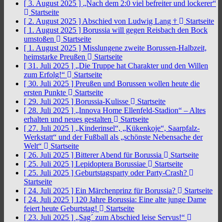
[ 3. August 2025 ]
„Nach dem 2:0 viel befreiter und lockerer“
Startseite
[ 2. August 2025 ]
Abschied von Ludwig Lang †
Startseite
[ 1. August 2025 ]
Borussia will gegen Reisbach den Bock
umstoßen
Startseite
[ 1. August 2025 ]
Misslungene zweite Borussen-Halbzeit,
heimstarke Preußen
Startseite
[ 31. Juli 2025 ]
„Die Truppe hat Charakter und den Willen
zum Erfolg!“
Startseite
[ 30. Juli 2025 ]
Preußen und Borussen wollen heute die
ersten Punkte
Startseite
[ 29. Juli 2025 ]
Borussia-Kulisse
Startseite
[ 28. Juli 2025 ]
„Innova Home Ellenfeld-Stadion“ – Altes
erhalten und neues gestalten
Startseite
[ 27. Juli 2025 ]
„Kinderinsel“, „Kükenkoje“, Saarpfalz-
Werkstatt“ und der Fußball als „schönste Nebensache der
Welt“
Startseite
[ 26. Juli 2025 ]
Bitterer Abend für Borussia
Startseite
[ 25. Juli 2025 ]
Lepidoptera Borussiae
Startseite
[ 25. Juli 2025 ]
Geburtstagsparty oder Party-Crash?
Startseite
[ 24. Juli 2025 ]
Ein Märchenprinz für Borussia?
Startseite
[ 24. Juli 2025 ]
120 Jahre Borussia: Eine alte junge Dame
feiert heute Geburtstag!
Startseite
[ 23. Juli 2025 ]
„Sag´ zum Abschied leise Servus!“