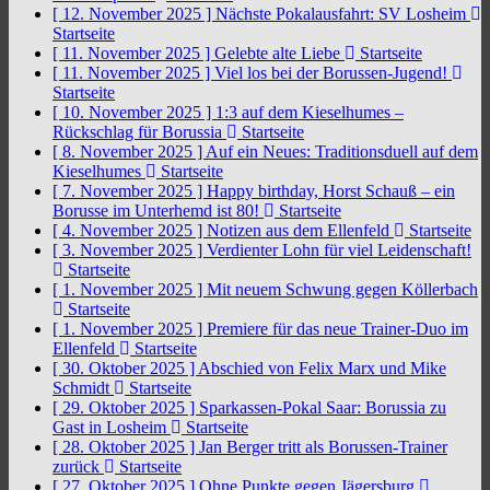
[ 12. November 2025 ]
Nächste Pokalausfahrt: SV Losheim
Startseite
[ 11. November 2025 ]
Gelebte alte Liebe
Startseite
[ 11. November 2025 ]
Viel los bei der Borussen-Jugend!
Startseite
[ 10. November 2025 ]
1:3 auf dem Kieselhumes –
Rückschlag für Borussia
Startseite
[ 8. November 2025 ]
Auf ein Neues: Traditionsduell auf dem
Kieselhumes
Startseite
[ 7. November 2025 ]
Happy birthday, Horst Schauß – ein
Borusse im Unterhemd ist 80!
Startseite
[ 4. November 2025 ]
Notizen aus dem Ellenfeld
Startseite
[ 3. November 2025 ]
Verdienter Lohn für viel Leidenschaft!
Startseite
[ 1. November 2025 ]
Mit neuem Schwung gegen Köllerbach
Startseite
[ 1. November 2025 ]
Premiere für das neue Trainer-Duo im
Ellenfeld
Startseite
[ 30. Oktober 2025 ]
Abschied von Felix Marx und Mike
Schmidt
Startseite
[ 29. Oktober 2025 ]
Sparkassen-Pokal Saar: Borussia zu
Gast in Losheim
Startseite
[ 28. Oktober 2025 ]
Jan Berger tritt als Borussen-Trainer
zurück
Startseite
[ 27. Oktober 2025 ]
Ohne Punkte gegen Jägersburg