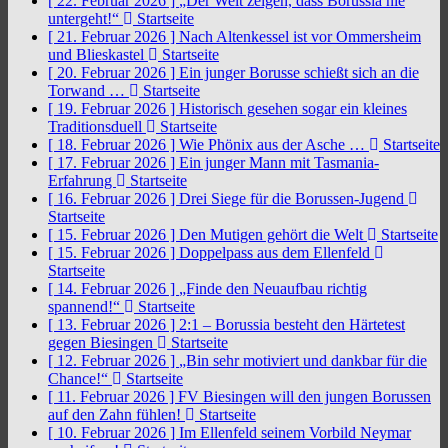
[ 22. Februar 2026 ]
„Der Welt zeigen, dass Borussia nie
untergeht!“
Startseite
[ 21. Februar 2026 ]
Nach Altenkessel ist vor Ommersheim
und Blieskastel
Startseite
[ 20. Februar 2026 ]
Ein junger Borusse schießt sich an die
Torwand …
Startseite
[ 19. Februar 2026 ]
Historisch gesehen sogar ein kleines
Traditionsduell
Startseite
[ 18. Februar 2026 ]
Wie Phönix aus der Asche …
Startseite
[ 17. Februar 2026 ]
Ein junger Mann mit Tasmania-
Erfahrung
Startseite
[ 16. Februar 2026 ]
Drei Siege für die Borussen-Jugend
Startseite
[ 15. Februar 2026 ]
Den Mutigen gehört die Welt
Startseite
[ 15. Februar 2026 ]
Doppelpass aus dem Ellenfeld
Startseite
[ 14. Februar 2026 ]
„Finde den Neuaufbau richtig
spannend!“
Startseite
[ 13. Februar 2026 ]
2:1 – Borussia besteht den Härtetest
gegen Biesingen
Startseite
[ 12. Februar 2026 ]
„Bin sehr motiviert und dankbar für die
Chance!“
Startseite
[ 11. Februar 2026 ]
FV Biesingen will den jungen Borussen
auf den Zahn fühlen!
Startseite
[ 10. Februar 2026 ]
Im Ellenfeld seinem Vorbild Neymar