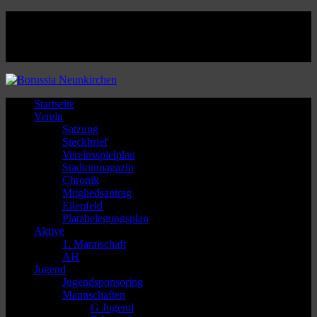
Facebook
Twitter
Instagram
Youtube
Startseite
Verein
Satzung
Steckbrief
Vereinsspielplan
Stadionmagazin
Chronik
Mitgliedsantrag
Ellenfeld
Platzbelegungsplan
Aktive
1. Mannschaft
AH
Jugend
Jugendsponsoring
Mannschaften
G Jugend