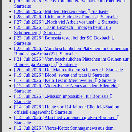
[ 30. Juli 2026 ]
Sechs Tore und Nervenkitzel im Ellenfeld
Startseite
[ 29. Juli 2026 ]
Mit dem Herzen dabei
Startseite
[ 28. Juli 2026 ]
Licht am Ende des Tunnels
Startseite
[ 27. Juli 2026 ]
„Noch viel Arbeit vor uns!“
Startseite
[ 25. Juli 2026 ]
1:0 in Bexbach – morgen beim TuS
Schönenberg
Startseite
[ 23. Juli 2026 ]
Borussia testet bei der SG Bexbach
Startseite
[ 22. Juli 2026 ]
Vom beschaulichen Plätzchen im Grünen zur
Bundesliga-Arena (2)
Startseite
[ 21. Juli 2026 ]
Vom beschaulichen Plätzchen im Grünen zur
Bundesliga-Arena (1)
Startseite
[ 20. Juli 2026 ]
Der Mann mit dem Schnauzer
Startseite
[ 19. Juli 2026 ]
Blood, sweat and tears
Startseite
[ 17. Juli 2026 ]
Kein Test in Merchweiler!
Startseite
[ 15. Juli 2026 ]
Vierer-Kette: Neues aus dem Ellenfeld
Startseite
[ 15. Juli 2026 ]
„Mission impossible“ für Borussia
Startseite
[ 14. Juli 2026 ]
Heute vor 114 Jahren: Ellenfeld-Stadion
offiziell eingeweiht
Startseite
[ 14. Juli 2026 ]
Abschied von einem großen Borussen
Startseite
[ 12. Juli 2026 ]
Vierer-Kette: Sonntagsnews aus dem