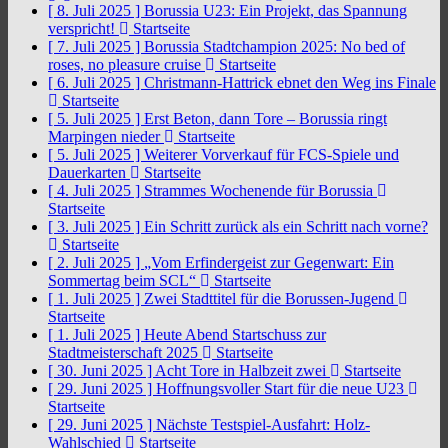
[ 8. Juli 2025 ]
Borussia U23: Ein Projekt, das Spannung
verspricht!
Startseite
[ 7. Juli 2025 ]
Borussia Stadtchampion 2025: No bed of
roses, no pleasure cruise
Startseite
[ 6. Juli 2025 ]
Christmann-Hattrick ebnet den Weg ins Finale
Startseite
[ 5. Juli 2025 ]
Erst Beton, dann Tore – Borussia ringt
Marpingen nieder
Startseite
[ 5. Juli 2025 ]
Weiterer Vorverkauf für FCS-Spiele und
Dauerkarten
Startseite
[ 4. Juli 2025 ]
Strammes Wochenende für Borussia
Startseite
[ 3. Juli 2025 ]
Ein Schritt zurück als ein Schritt nach vorne?
Startseite
[ 2. Juli 2025 ]
„Vom Erfindergeist zur Gegenwart: Ein
Sommertag beim SCL“
Startseite
[ 1. Juli 2025 ]
Zwei Stadttitel für die Borussen-Jugend
Startseite
[ 1. Juli 2025 ]
Heute Abend Startschuss zur
Stadtmeisterschaft 2025
Startseite
[ 30. Juni 2025 ]
Acht Tore in Halbzeit zwei
Startseite
[ 29. Juni 2025 ]
Hoffnungsvoller Start für die neue U23
Startseite
[ 29. Juni 2025 ]
Nächste Testspiel-Ausfahrt: Holz-
Wahlschied
Startseite