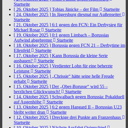
Startseite
[ 26. Oktober 2025 ]
Tobias Jänicke – der Film
Startseite
[ 24. Oktober 2025 ]
In Jägersburg diesmal nur Außenseiter
Startseite
[ 21. Oktober 2025 ]
6:1 gegen den FCN: Ein Derbysieg für
Michael Rosar
Startseite
[ 19. Oktober 2025 ]
0:1 gegen Limbach – Borussias
Aufwind abgebremst
Startseite
[ 18. Oktober 2025 ]
Borussia gegen FCN 21 – Derbytime im
Ellenfeld
Startseite
[ 17. Oktober 2025 ]
Kann Borussia die kleine Serie
ausbauen?
Startseite
[ 16. Oktober 2025 ]
Verdienter Lohn für eine beherzte
Leistung
Startseite
[ 15. Oktober 2025 ]
„Chrissie“ hätte seine helle Freude
gehabt
Startseite
[ 15. Oktober 2025 ]
Der „Ober-Borusse“ wird 55 –
herzlichen Glückwunsch!
Startseite
[ 14. Oktober 2025 ]
Schwalbach gegen Borussia: Pokalduell
auf Augenhöhe
Startseite
[ 13. Oktober 2025 ]
6:2 gegen Hangard II – Borussias U23
bleibt weiter dran
Startseite
[ 12. Oktober 2025 ]
Dreckige drei Punkte am Franzenhaus
Startseite
[ 10. Oktober 2025 ]
Nächste Ausfahrt Quierschied