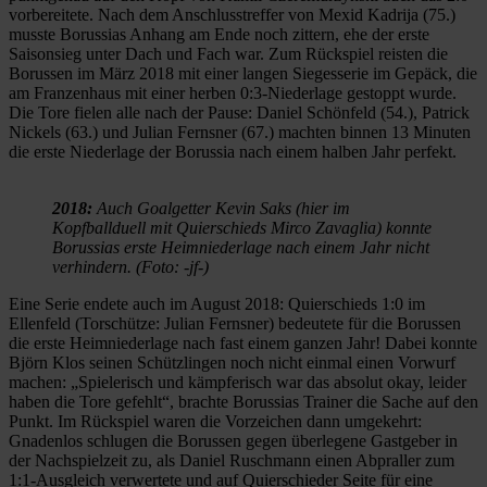
vorbereitete. Nach dem Anschlusstreffer von Mexid Kadrija (75.)
musste Borussias Anhang am Ende noch zittern, ehe der erste
Saisonsieg unter Dach und Fach war. Zum Rückspiel reisten die
Borussen im März 2018 mit einer langen Siegesserie im Gepäck, die
am Franzenhaus mit einer herben 0:3-Niederlage gestoppt wurde.
Die Tore fielen alle nach der Pause: Daniel Schönfeld (54.), Patrick
Nickels (63.) und Julian Fernsner (67.) machten binnen 13 Minuten
die erste Niederlage der Borussia nach einem halben Jahr perfekt.
2018:
Auch Goalgetter Kevin Saks (hier im
Kopfballduell mit Quierschieds Mirco Zavaglia) konnte
Borussias erste Heimniederlage nach einem Jahr nicht
verhindern. (Foto: -jf-)
Eine Serie endete auch im August 2018: Quierschieds 1:0 im
Ellenfeld (Torschütze: Julian Fernsner) bedeutete für die Borussen
die erste Heimniederlage nach fast einem ganzen Jahr! Dabei konnte
Björn Klos seinen Schützlingen noch nicht einmal einen Vorwurf
machen: „Spielerisch und kämpferisch war das absolut okay, leider
haben die Tore gefehlt“, brachte Borussias Trainer die Sache auf den
Punkt. Im Rückspiel waren die Vorzeichen dann umgekehrt:
Gnadenlos schlugen die Borussen gegen überlegene Gastgeber in
der Nachspielzeit zu, als Daniel Ruschmann einen Abpraller zum
1:1-Ausgleich verwertete und auf Quierschieder Seite für eine