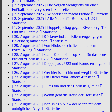
parat?
Startseite
[ 2. September 2025 ]
Die Sorgen wenigstens für einen
Fußballabend vergessen
Startseite
[ 2. September 2025 ]
Wiedersehen macht Freude
Startseite
[ 2. September 2025 ]
Alle Neune für Borussias U23
Startseite
[ 1. September 2025 ]
Doppelspieltag gegen Elversberg: Tor-
Flut im Ellenfeld
Startseite
[ 30. August 2025 ]
Rückenwind aus Bliesmengen gegen
Elversberg mitnehmen!
Startseite
[ 29. August 2025 ]
Von Hiobsbotschaften und einem
Pyrrhus-Sieg
Startseite
[ 28. August 2025 ]
3:2 in Kohlhof – Top-Start für das neue
Projekt “Borussia U23”
Startseite
[ 27. August 2025 ]
Doppelpass: U23 und Borussen-Jugend
Startseite
[ 26. August 2025 ]
Wer hier ist, ist hin und weg!
Startseite
[ 23. August 2025 ]
Ein Dreier zum Jänicke-Einstand
Startseite
[ 23. August 2025 ]
Gutes tun und der Borussia guttun!
Startseite
[ 22. August 2025 ]
Wohin geht die Reise der Borussia?
Startseite
[ 21. August 2025 ]
Borussias VAR – der Mann mit dem
untrüglichen Auge
Startseite