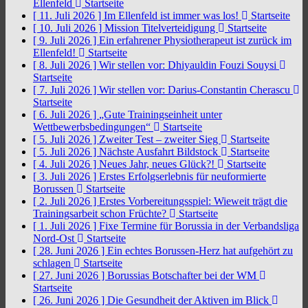
Ellenfeld
Startseite
[ 11. Juli 2026 ]
Im Ellenfeld ist immer was los!
Startseite
[ 10. Juli 2026 ]
Mission Titelverteidigung
Startseite
[ 9. Juli 2026 ]
Ein erfahrener Physiotherapeut ist zurück im
Ellenfeld!
Startseite
[ 8. Juli 2026 ]
Wir stellen vor: Dhiyauldin Fouzi Souysi
Startseite
[ 7. Juli 2026 ]
Wir stellen vor: Darius-Constantin Cherascu
Startseite
[ 6. Juli 2026 ]
„Gute Trainingseinheit unter
Wettbewerbsbedingungen“
Startseite
[ 5. Juli 2026 ]
Zweiter Test – zweiter Sieg
Startseite
[ 5. Juli 2026 ]
Nächste Ausfahrt Bildstock
Startseite
[ 4. Juli 2026 ]
Neues Jahr, neues Glück?!
Startseite
[ 3. Juli 2026 ]
Erstes Erfolgserlebnis für neuformierte
Borussen
Startseite
[ 2. Juli 2026 ]
Erstes Vorbereitungsspiel: Wieweit trägt die
Trainingsarbeit schon Früchte?
Startseite
[ 1. Juli 2026 ]
Fixe Termine für Borussia in der Verbandsliga
Nord-Ost
Startseite
[ 28. Juni 2026 ]
Ein echtes Borussen-Herz hat aufgehört zu
schlagen
Startseite
[ 27. Juni 2026 ]
Borussias Botschafter bei der WM
Startseite
[ 26. Juni 2026 ]
Die Gesundheit der Aktiven im Blick