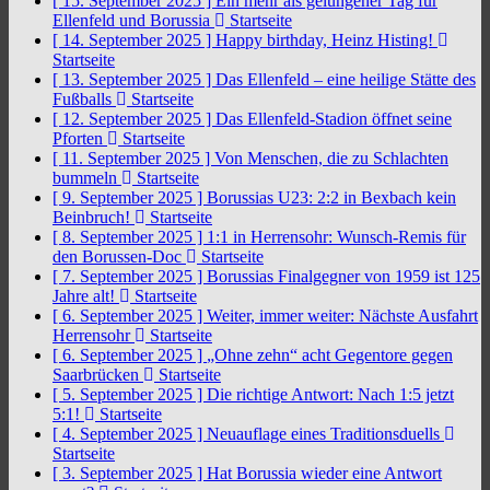
[ 15. September 2025 ]
Ein mehr als gelungener Tag für
Ellenfeld und Borussia
Startseite
[ 14. September 2025 ]
Happy birthday, Heinz Histing!
Startseite
[ 13. September 2025 ]
Das Ellenfeld – eine heilige Stätte des
Fußballs
Startseite
[ 12. September 2025 ]
Das Ellenfeld-Stadion öffnet seine
Pforten
Startseite
[ 11. September 2025 ]
Von Menschen, die zu Schlachten
bummeln
Startseite
[ 9. September 2025 ]
Borussias U23: 2:2 in Bexbach kein
Beinbruch!
Startseite
[ 8. September 2025 ]
1:1 in Herrensohr: Wunsch-Remis für
den Borussen-Doc
Startseite
[ 7. September 2025 ]
Borussias Finalgegner von 1959 ist 125
Jahre alt!
Startseite
[ 6. September 2025 ]
Weiter, immer weiter: Nächste Ausfahrt
Herrensohr
Startseite
[ 6. September 2025 ]
„Ohne zehn“ acht Gegentore gegen
Saarbrücken
Startseite
[ 5. September 2025 ]
Die richtige Antwort: Nach 1:5 jetzt
5:1!
Startseite
[ 4. September 2025 ]
Neuauflage eines Traditionsduells
Startseite
[ 3. September 2025 ]
Hat Borussia wieder eine Antwort