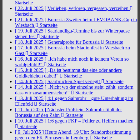
Startseite
[ 22. Juli 2025 ]
Verlieben, verloren, vergessen, verzeihen
Startseite
[ 21. Juli 2025 ]
Borussia Zweiter beim LEVOBANK-Cup in
Wiesbach
Startseite
[ 19. Juli 2025 ]
Saarlandliga-Termine bis zur Winterpause
stehen fest
Startseite
[ 18. Juli 2025 ]
Generalprobe für Borussia
Startseite
[ 17. Juli 2025 ]
Borussia beim Stadionfest in Wiesbach zu
Gast
Startseite
[ 16. Juli 2025 ]
„Ich habe mich noch in keinem Verein so
wohlgefühlt!“
Startseite
[ 15. Juli 2025 ]
„Da ist bestimmt das eine oder andere
Goldkehlchen dabei!“
Startseite
[ 14. Juli 2025 ]
Saarbrücken-Spiel verlegt!
Startseite
[ 14. Juli 2025 ]
„Nicht wo der einzelne steht, zählt, sondern
dass wir zusammenstehen!“
Startseite
[ 13. Juli 2025 ]
4:1 gegen Salmrohr – gute Unterhaltung im
Ellenfeld
Startseite
[ 11. Juli 2025 ]
Nächster Prüfstein: Salmrohr fühlt der
Borussia auf den Zahn
Startseite
[ 10. Juli 2025 ]
1:6 gegen FKP – Fehler zu Helfern machen
Startseite
[ 9. Juli 2025 ]
Heute Abend, 19 Uhr: Standortbestimmung
gegen den FK Pirmasens in Lemberg
Startseite