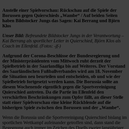
Anstelle einer Spielvorschau: Rückschau auf die Spiele der
Borussen gegen Quierschieds „Wambe“ / Auf beiden Seiten
haben Bildstocker Jungs das Sagen: Kai Berrang und Björn
Klos
Unser Bild:
Befreundete Bildstocker Jungs in der Verantwortung –
Kai Berrang als sportlicher Leiter in Quierschied, Björn Klos als
Coach im Ellenfeld. (Fotos: -jf-)
Aufgrund der Corona-Beschlüsse der Bundesregierung und
der Ministerpräsidenten vom Mittwoch ruht derzeit der
Spielbetrieb in der Saarlandliga bis auf Weiteres. Der Vorstand
des Saarländischen Fußballverbandes wird am 18. November
die Situation neu beurteilen und entscheiden, ob und wie der
Spielbetrieb fortgesetzt werden kann. Die Borussia sollte an
diesem Wochenende eigentlich gegen die Sportvereinigung
Quierschied antreten. Da die Partie im Ellenfeld den
verschärften Beschränkungen zum Opfer fällt, an dieser Stelle
statt einer Spielvorschau eine kleine Rückblende auf die
bisherigen Spiele zwischen den Borussen und der „Wambe“.
Wenn die Borussia und die Sportvereinigung Quierschied bislang im
sportlichen Wettkampf aufeinander getroffen sind, dann stand die
Begegnung auch immer im Zeichen des Duells zweier langjähriger