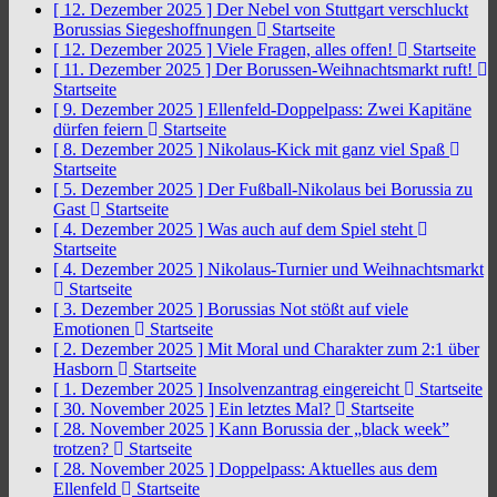
[ 12. Dezember 2025 ]
Der Nebel von Stuttgart verschluckt
Borussias Siegeshoffnungen
Startseite
[ 12. Dezember 2025 ]
Viele Fragen, alles offen!
Startseite
[ 11. Dezember 2025 ]
Der Borussen-Weihnachtsmarkt ruft!
Startseite
[ 9. Dezember 2025 ]
Ellenfeld-Doppelpass: Zwei Kapitäne
dürfen feiern
Startseite
[ 8. Dezember 2025 ]
Nikolaus-Kick mit ganz viel Spaß
Startseite
[ 5. Dezember 2025 ]
Der Fußball-Nikolaus bei Borussia zu
Gast
Startseite
[ 4. Dezember 2025 ]
Was auch auf dem Spiel steht
Startseite
[ 4. Dezember 2025 ]
Nikolaus-Turnier und Weihnachtsmarkt
Startseite
[ 3. Dezember 2025 ]
Borussias Not stößt auf viele
Emotionen
Startseite
[ 2. Dezember 2025 ]
Mit Moral und Charakter zum 2:1 über
Hasborn
Startseite
[ 1. Dezember 2025 ]
Insolvenzantrag eingereicht
Startseite
[ 30. November 2025 ]
Ein letztes Mal?
Startseite
[ 28. November 2025 ]
Kann Borussia der „black week”
trotzen?
Startseite
[ 28. November 2025 ]
Doppelpass: Aktuelles aus dem
Ellenfeld
Startseite