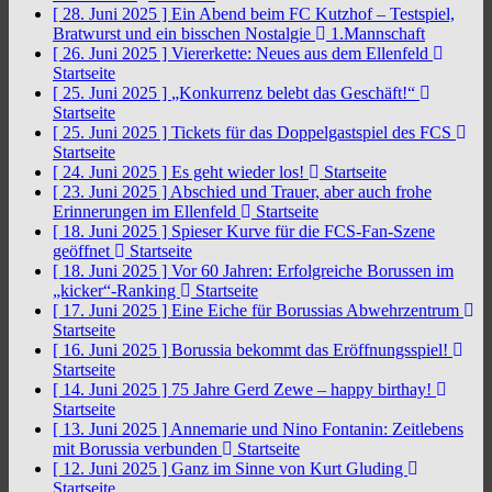
[ 28. Juni 2025 ]
Ein Abend beim FC Kutzhof – Testspiel,
Bratwurst und ein bisschen Nostalgie
1.Mannschaft
[ 26. Juni 2025 ]
Viererkette: Neues aus dem Ellenfeld
Startseite
[ 25. Juni 2025 ]
„Konkurrenz belebt das Geschäft!“
Startseite
[ 25. Juni 2025 ]
Tickets für das Doppelgastspiel des FCS
Startseite
[ 24. Juni 2025 ]
Es geht wieder los!
Startseite
[ 23. Juni 2025 ]
Abschied und Trauer, aber auch frohe
Erinnerungen im Ellenfeld
Startseite
[ 18. Juni 2025 ]
Spieser Kurve für die FCS-Fan-Szene
geöffnet
Startseite
[ 18. Juni 2025 ]
Vor 60 Jahren: Erfolgreiche Borussen im
„kicker“-Ranking
Startseite
[ 17. Juni 2025 ]
Eine Eiche für Borussias Abwehrzentrum
Startseite
[ 16. Juni 2025 ]
Borussia bekommt das Eröffnungsspiel!
Startseite
[ 14. Juni 2025 ]
75 Jahre Gerd Zewe – happy birthay!
Startseite
[ 13. Juni 2025 ]
Annemarie und Nino Fontanin: Zeitlebens
mit Borussia verbunden
Startseite
[ 12. Juni 2025 ]
Ganz im Sinne von Kurt Gluding
Startseite