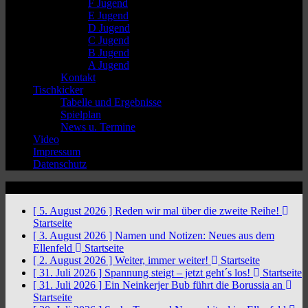
F Jugend
E Jugend
D Jugend
C Jugend
B Jugend
A Jugend
Kontakt
Tischkicker
Tabelle und Ergebnisse
Spielplan
News u. Termine
Video
Impressum
Datenschutz
News Ticker
[ 5. August 2026 ]
Reden wir mal über die zweite Reihe!
Startseite
[ 3. August 2026 ]
Namen und Notizen: Neues aus dem
Ellenfeld
Startseite
[ 2. August 2026 ]
Weiter, immer weiter!
Startseite
[ 31. Juli 2026 ]
Spannung steigt – jetzt geht´s los!
Startseite
[ 31. Juli 2026 ]
Ein Neinkerjer Bub führt die Borussia an
Startseite