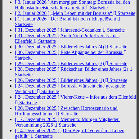
[ 3. Januar 2026 ]
Am morgigen Sonntag: Borussia bei den
Hallenstadtmeisterschaften am Start
Startseite
[ 2. Januar 2026 ]
„Mein Leben mit der Borussia“
Startseite
[ 1. Januar 2026 ]
Der Brand ist noch nicht gelöscht
Startseite
[ 31. Dezember 2025 ]
Jahresend-Gedanken
Startseite
[ 31. Dezember 2025 ]
Auch Nico Purket verlässt das
Ellenfeld
Startseite
[ 30. Dezember 2025 ]
Bilder eines Jahres (4)
Startseite
[ 30. Dezember 2025 ]
Erste Abgänge bei der Borussia
Startseite
[ 29. Dezember 2025 ]
Bilder eines Jahres (3)
Startseite
[ 28. Dezember 2025 ]
Rückschau: Bilder eines Jahres (2)
Startseite
[ 26. Dezember 2025 ]
Bilder eines Jahres (1)
Startseite
[ 24. Dezember 2025 ]
Borussia wünscht eine gesegnete
Weihnacht
Startseite
[ 24. Dezember 2025 ]
Vierer-Kette – Infos aus dem Ellenfeld
Startseite
[ 20. Dezember 2025 ]
Zwischen Horroszenario und
Hoffnungsschimmer
Startseite
[ 17. Dezember 2025 ]
Memento: Morgen Mitglieder-
Versammlung 2025
Startseite
[ 14. Dezember 2025 ]
„Den Begriff `Verein´ mit Leben
gefüllt“
Startseite