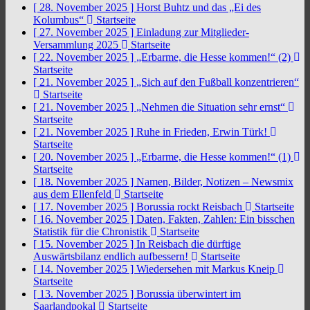
[ 28. November 2025 ]
Horst Buhtz und das „Ei des
Kolumbus“
Startseite
[ 27. November 2025 ]
Einladung zur Mitglieder-
Versammlung 2025
Startseite
[ 22. November 2025 ]
„Erbarme, die Hesse kommen!“ (2)
Startseite
[ 21. November 2025 ]
„Sich auf den Fußball konzentrieren“
Startseite
[ 21. November 2025 ]
„Nehmen die Situation sehr ernst“
Startseite
[ 21. November 2025 ]
Ruhe in Frieden, Erwin Türk!
Startseite
[ 20. November 2025 ]
„Erbarme, die Hesse kommen!“ (1)
Startseite
[ 18. November 2025 ]
Namen, Bilder, Notizen – Newsmix
aus dem Ellenfeld
Startseite
[ 17. November 2025 ]
Borussia rockt Reisbach
Startseite
[ 16. November 2025 ]
Daten, Fakten, Zahlen: Ein bisschen
Statistik für die Chronistik
Startseite
[ 15. November 2025 ]
In Reisbach die dürftige
Auswärtsbilanz endlich aufbessern!
Startseite
[ 14. November 2025 ]
Wiedersehen mit Markus Kneip
Startseite
[ 13. November 2025 ]
Borussia überwintert im
Saarlandpokal
Startseite