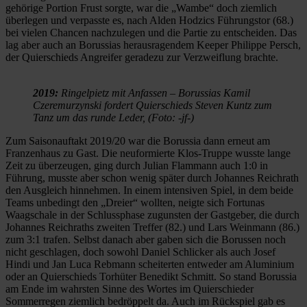
gehörige Portion Frust sorgte, war die „Wambe“ doch ziemlich
überlegen und verpasste es, nach Alden Hodzics Führungstor (68.)
bei vielen Chancen nachzulegen und die Partie zu entscheiden. Das
lag aber auch an Borussias herausragendem Keeper Philippe Persch,
der Quierschieds Angreifer geradezu zur Verzweiflung brachte.
2019:
Ringelpietz mit Anfassen – Borussias Kamil
Czeremurzynski fordert Quierschieds Steven Kuntz zum
Tanz um das runde Leder, (Foto: -jf-)
Zum Saisonauftakt 2019/20 war die Borussia dann erneut am
Franzenhaus zu Gast. Die neuformierte Klos-Truppe wusste lange
Zeit zu überzeugen, ging durch Julian Flammann auch 1:0 in
Führung, musste aber schon wenig später durch Johannes Reichrath
den Ausgleich hinnehmen. In einem intensiven Spiel, in dem beide
Teams unbedingt den „Dreier“ wollten, neigte sich Fortunas
Waagschale in der Schlussphase zugunsten der Gastgeber, die durch
Johannes Reichraths zweiten Treffer (82.) und Lars Weinmann (86.)
zum 3:1 trafen. Selbst danach aber gaben sich die Borussen noch
nicht geschlagen, doch sowohl Daniel Schlicker als auch Josef
Hindi und Jan Luca Rebmann scheiterten entweder am Aluminium
oder an Quierschieds Torhüter Benedikt Schmitt. So stand Borussia
am Ende im wahrsten Sinne des Wortes im Quierschieder
Sommerregen ziemlich bedröppelt da. Auch im Rückspiel gab es