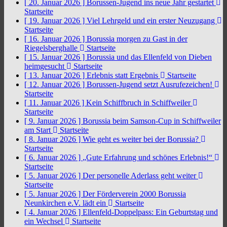
[ 20. Januar 2026 ]
Borussen-Jugend ins neue Jahr gestartet
Startseite
[ 19. Januar 2026 ]
Viel Lehrgeld und ein erster Neuzugang
Startseite
[ 16. Januar 2026 ]
Borussia morgen zu Gast in der
Riegelsberghalle
Startseite
[ 15. Januar 2026 ]
Borussia und das Ellenfeld von Dieben
heimgesucht
Startseite
[ 13. Januar 2026 ]
Erlebnis statt Ergebnis
Startseite
[ 12. Januar 2026 ]
Borussen-Jugend setzt Ausrufezeichen!
Startseite
[ 11. Januar 2026 ]
Kein Schiffbruch in Schiffweiler
Startseite
[ 9. Januar 2026 ]
Borussia beim Samson-Cup in Schiffweiler
am Start
Startseite
[ 8. Januar 2026 ]
Wie geht es weiter bei der Borussia?
Startseite
[ 6. Januar 2026 ]
„Gute Erfahrung und schönes Erlebnis!“
Startseite
[ 5. Januar 2026 ]
Der personelle Aderlass geht weiter
Startseite
[ 5. Januar 2026 ]
Der Förderverein 2000 Borussia
Neunkirchen e.V. lädt ein
Startseite
[ 4. Januar 2026 ]
Ellenfeld-Doppelpass: Ein Geburtstag und
ein Wechsel
Startseite