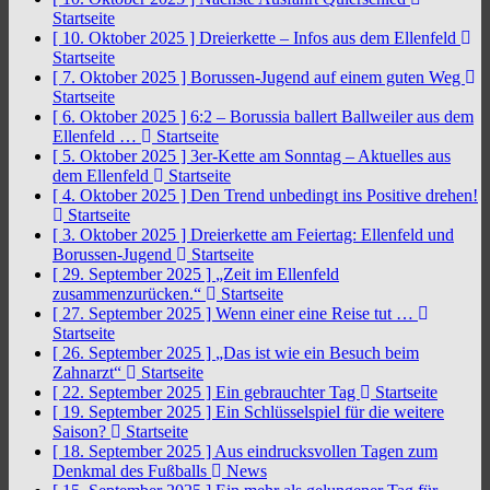
Startseite
[ 10. Oktober 2025 ]
Dreierkette – Infos aus dem Ellenfeld
Startseite
[ 7. Oktober 2025 ]
Borussen-Jugend auf einem guten Weg
Startseite
[ 6. Oktober 2025 ]
6:2 – Borussia ballert Ballweiler aus dem
Ellenfeld …
Startseite
[ 5. Oktober 2025 ]
3er-Kette am Sonntag – Aktuelles aus
dem Ellenfeld
Startseite
[ 4. Oktober 2025 ]
Den Trend unbedingt ins Positive drehen!
Startseite
[ 3. Oktober 2025 ]
Dreierkette am Feiertag: Ellenfeld und
Borussen-Jugend
Startseite
[ 29. September 2025 ]
„Zeit im Ellenfeld
zusammenzurücken.“
Startseite
[ 27. September 2025 ]
Wenn einer eine Reise tut …
Startseite
[ 26. September 2025 ]
„Das ist wie ein Besuch beim
Zahnarzt“
Startseite
[ 22. September 2025 ]
Ein gebrauchter Tag
Startseite
[ 19. September 2025 ]
Ein Schlüsselspiel für die weitere
Saison?
Startseite
[ 18. September 2025 ]
Aus eindrucksvollen Tagen zum
Denkmal des Fußballs
News