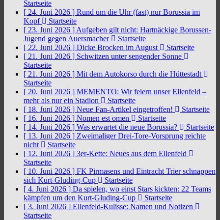
Startseite
[ 24. Juni 2026 ]
Rund um die Uhr (fast) nur Borussia im
Kopf
Startseite
[ 23. Juni 2026 ]
Aufgeben gilt nicht: Hartnäckige Borussen-
Jugend gegen Auersmacher
Startseite
[ 22. Juni 2026 ]
Dicke Brocken im August
Startseite
[ 21. Juni 2026 ]
Schwitzen unter sengender Sonne
Startseite
[ 21. Juni 2026 ]
Mit dem Autokorso durch die Hüttestadt
Startseite
[ 20. Juni 2026 ]
MEMENTO: Wir feiern unser Ellenfeld –
mehr als nur ein Stadion
Startseite
[ 18. Juni 2026 ]
Neue Fan-Artikel eingetroffen!
Startseite
[ 16. Juni 2026 ]
Nomen est omen
Startseite
[ 14. Juni 2026 ]
Was erwartet die neue Borussia?
Startseite
[ 13. Juni 2026 ]
Zweimaliger Drei-Tore-Vorsprung reichte
nicht
Startseite
[ 12. Juni 2026 ]
3er-Kette: Neues aus dem Ellenfeld
Startseite
[ 10. Juni 2026 ]
FK Pirmasens und Eintracht Trier schnappen
sich Kurt-Gluding-Cup
Startseite
[ 4. Juni 2026 ]
Da spielen, wo einst Stars kickten: 22 Teams
kämpfen um den Kurt-Gluding-Cup
Startseite
[ 3. Juni 2026 ]
Ellenfeld-Kulisse: Namen und Notizen
Startseite