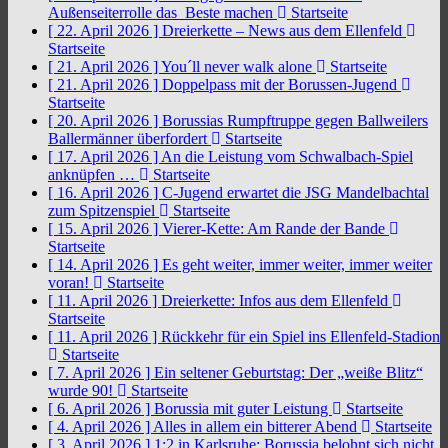
Außenseiterrolle das Beste machen
Startseite
[ 22. April 2026 ]
Dreierkette – News aus dem Ellenfeld
Startseite
[ 21. April 2026 ]
You´ll never walk alone
Startseite
[ 21. April 2026 ]
Doppelpass mit der Borussen-Jugend
Startseite
[ 20. April 2026 ]
Borussias Rumpftruppe gegen Ballweilers
Ballermänner überfordert
Startseite
[ 17. April 2026 ]
An die Leistung vom Schwalbach-Spiel
anknüpfen …
Startseite
[ 16. April 2026 ]
C-Jugend erwartet die JSG Mandelbachtal
zum Spitzenspiel
Startseite
[ 15. April 2026 ]
Vierer-Kette: Am Rande der Bande
Startseite
[ 14. April 2026 ]
Es geht weiter, immer weiter, immer weiter
voran!
Startseite
[ 11. April 2026 ]
Dreierkette: Infos aus dem Ellenfeld
Startseite
[ 11. April 2026 ]
Rückkehr für ein Spiel ins Ellenfeld-Stadion
Startseite
[ 7. April 2026 ]
Ein seltener Geburtstag: Der „weiße Blitz“
wurde 90!
Startseite
[ 6. April 2026 ]
Borussia mit guter Leistung
Startseite
[ 4. April 2026 ]
Alles in allem ein bitterer Abend
Startseite
[ 3. April 2026 ]
1:2 in Karlsruhe: Borussia belohnt sich nicht