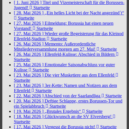
[ 1. Juni 2026 ]
Titel und Vizemeisterschaft für die Borussen-
Jugend!
Startseite
[ 28. Mai 2026 ]
„Ein helles Licht bei der Nacht angezünd´t“
Startseite
[ 27. Mai 2026 ]
Eilmeldung: Borussia hat einen neuen
Vorstand!
Startseite
[ 27. Mai 2026 ]
Wieder große Begeisterung für das Kleinod
Ellenfeld-Stadion
Startseite
[ 26. Mai 2026 ]
Memento: Außerordentliche
Mitgliederversammlung morgen am 27. Mai!
Startseite
[ 26. Mai 2026 ]
Ellenfeld-Kulisse: Abschied in Bildern
Startseite
[ 25. Mai 2026 ]
Emotionaler Saisonabschluss vor guter
Kulisse
Startseite
[ 23. Mai 2026 ]
Die vier Musketiere aus dem Ellenfeld
Startseite
[ 23. Mai 2026 ]
3er-Kette: Namen und Notizen aus dem
Ellenfeld
Startseite
[ 22. Mai 2026 ]
Abschied von der Saarlandliga
Startseite
[ 20. Mai 2026 ]
Deftige Schlappe, erstes Borussen-Tor und
ein Spielabbruch
Startseite
[ 19. Mai 2026 ]
„Brutales Ergebnis“
Startseite
[ 18. Mai 2026 ]
Glückwunsch an die SV Elversberg!
Startseite
[ 17. Mai 2026 ]
Vergesst die Borussia nicht!
Startseite