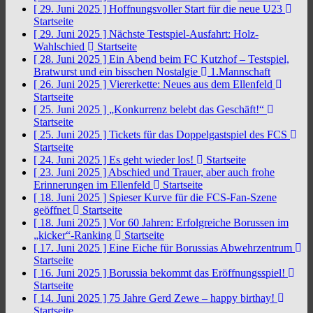
[ 29. Juni 2025 ]
Hoffnungsvoller Start für die neue U23
Startseite
[ 29. Juni 2025 ]
Nächste Testspiel-Ausfahrt: Holz-
Wahlschied
Startseite
[ 28. Juni 2025 ]
Ein Abend beim FC Kutzhof – Testspiel,
Bratwurst und ein bisschen Nostalgie
1.Mannschaft
[ 26. Juni 2025 ]
Viererkette: Neues aus dem Ellenfeld
Startseite
[ 25. Juni 2025 ]
„Konkurrenz belebt das Geschäft!“
Startseite
[ 25. Juni 2025 ]
Tickets für das Doppelgastspiel des FCS
Startseite
[ 24. Juni 2025 ]
Es geht wieder los!
Startseite
[ 23. Juni 2025 ]
Abschied und Trauer, aber auch frohe
Erinnerungen im Ellenfeld
Startseite
[ 18. Juni 2025 ]
Spieser Kurve für die FCS-Fan-Szene
geöffnet
Startseite
[ 18. Juni 2025 ]
Vor 60 Jahren: Erfolgreiche Borussen im
„kicker“-Ranking
Startseite
[ 17. Juni 2025 ]
Eine Eiche für Borussias Abwehrzentrum
Startseite
[ 16. Juni 2025 ]
Borussia bekommt das Eröffnungsspiel!
Startseite
[ 14. Juni 2025 ]
75 Jahre Gerd Zewe – happy birthay!
Startseite