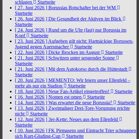
schlagen
Startseite
[ 27. Juni 2026 ]
Borussias Botschafter bei der WM
Startseite
[ 26. Juni 2026 ]
Die Gesundheit der Aktiven im Blick
Startseite
[ 24. Juni 2026 ]
Rund um die Uhr (fast) nur Borussia im
Kopf
Startseite
[ 23. Juni 2026 ]
Aufgeben gilt nicht: Hartnäckige Borussen-
Jugend gegen Auersmacher
Startseite
[ 22. Juni 2026 ]
Dicke Brocken im August
Startseite
[ 21. Juni 2026 ]
Schwitzen unter sengender Sonne
Startseite
[ 21. Juni 2026 ]
Mit dem Autokorso durch die Hüttestadt
Startseite
[ 20. Juni 2026 ]
MEMENTO: Wir feiern unser Ellenfeld –
mehr als nur ein Stadion
Startseite
[ 18. Juni 2026 ]
Neue Fan-Artikel eingetroffen!
Startseite
[ 16. Juni 2026 ]
Nomen est omen
Startseite
[ 14. Juni 2026 ]
Was erwartet die neue Borussia?
Startseite
[ 13. Juni 2026 ]
Zweimaliger Drei-Tore-Vorsprung reichte
nicht
Startseite
[ 12. Juni 2026 ]
3er-Kette: Neues aus dem Ellenfeld
Startseite
[ 10. Juni 2026 ]
FK Pirmasens und Eintracht Trier schnappen
sich Kurt-Gluding-Cup
Startseite