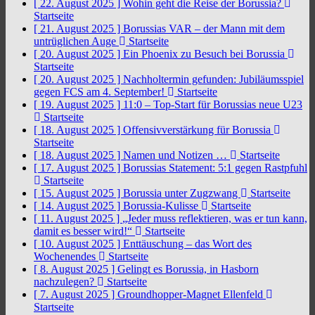
[ 22. August 2025 ]
Wohin geht die Reise der Borussia?
Startseite
[ 21. August 2025 ]
Borussias VAR – der Mann mit dem
untrüglichen Auge
Startseite
[ 20. August 2025 ]
Ein Phoenix zu Besuch bei Borussia
Startseite
[ 20. August 2025 ]
Nachholtermin gefunden: Jubiläumsspiel
gegen FCS am 4. September!
Startseite
[ 19. August 2025 ]
11:0 – Top-Start für Borussias neue U23
Startseite
[ 18. August 2025 ]
Offensivverstärkung für Borussia
Startseite
[ 18. August 2025 ]
Namen und Notizen …
Startseite
[ 17. August 2025 ]
Borussias Statement: 5:1 gegen Rastpfuhl
Startseite
[ 15. August 2025 ]
Borussia unter Zugzwang
Startseite
[ 14. August 2025 ]
Borussia-Kulisse
Startseite
[ 11. August 2025 ]
„Jeder muss reflektieren, was er tun kann,
damit es besser wird!“
Startseite
[ 10. August 2025 ]
Enttäuschung – das Wort des
Wochenendes
Startseite
[ 8. August 2025 ]
Gelingt es Borussia, in Hasborn
nachzulegen?
Startseite
[ 7. August 2025 ]
Groundhopper-Magnet Ellenfeld
Startseite