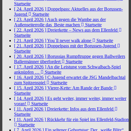
Startseite
[ 24. April 2026 ]
Doppelpass: Aktuelles aus der Borussen-
Jugend
Startseite
[ 23. April 2026 ]
Auch gegen die Wambe aus der
Außenseiterrolle das Beste machen
Startseite
[ 22. April 2026 ]
Dreierkette – News aus dem Ellenfeld
Startseite
[ 21. April 2026 ]
You´ll never walk alone
Startseite
[ 21. April 2026 ]
Doppelpass mit der Borussen-Jugend
Startseite
[ 20. April 2026 ]
Borussias Rumpftruppe gegen Ballweilers
Ballermänner überfordert
Startseite
[ 17. April 2026 ]
An die Leistung vom Schwalbach-Spiel
anknüpfen …
Startseite
[ 16. April 2026 ]
C-Jugend erwartet die JSG Mandelbachtal
zum Spitzenspiel
Startseite
[ 15. April 2026 ]
Vierer-Kette: Am Rande der Bande
Startseite
[ 14. April 2026 ]
Es geht weiter, immer weiter, immer weiter
voran!
Startseite
[ 11. April 2026 ]
Dreierkette: Infos aus dem Ellenfeld
Startseite
[ 11. April 2026 ]
Rückkehr für ein Spiel ins Ellenfeld-Stadion
Startseite
[ 7. April 2026 ]
Ein seltener Geburtstag: Der „weiße Blitz“