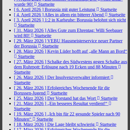
wurde 90!
Startseite
[ 6. April 2026 ]
Borussia mit guter Leistung
Startseite
[ 4. April 2026 ]
Alles in allem ein bitterer Abend
Startseite
[ 3. April 2026 ]
1:2 in Karlsruhe: Borussia belohnt sich nicht
Startseite
[ 31. März 2026 ]
Alles Gute zum Ehrentag: Willi Seebauer
wird 80!
Startseite
[ 29. März 2026 ]
VEBU Hausmeisterservice neuer Partner
der Borussia
Startseite
[ 28. März 2026 ]
Kevin Lüder hofft auf „alle Mann an Bord“
Startseite
[ 27. März 2026 ]
Schalke des Südwestens gegen Schalke aus
dem Ruhrpott: Erlösung nach 19 Ecken und 88 Minuten
Startseite
[ 26. März 2026 ]
Der Insolvenzverwalter informiert
Startseite
[ 26. März 2026 ]
Erfolgreiches Wochenende für die
Borussen-Jugend
Startseite
[ 25. März 2026 ]
Der Vorstand hat das Wort
Startseite
[ 21. März 2026 ]
„Ein besseres Resultat verdient!“
Startseite
[ 19. März 2026 ]
„Ich bin für 22 gesunde Spieler nach 90
Minuten“
Startseite
[ 18. März 2026 ]
Die Lage bleibt schwierig
Startseite
[ 17. März 2026 ]
Erfolgreiches Wochenende für die