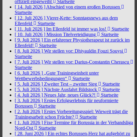
offiziell eingeweiht
Startseite
[ 14. Juli 2026 ]
Abschied von einem großen Borussen
Startseite
[ 12. Juli 2026 ]
Vierer-Kette: Sonntagsnews aus dem
Ellenfeld
Startseite
[ 11. Juli 2026 ]
Im Ellenfeld ist immer was los!
Startseite
[ 10. Juli 2026 ]
Mission Titelverteidigung
Startseite
[ 9. Juli 2026 ]
Ein erfahrener Physiotherapeut ist zurück im
Ellenfeld!
Startseite
[ 8. Juli 2026 ]
Wir stellen vor: Dhiyauldin Fouzi Souysi
Startseite
[ 7. Juli 2026 ]
Wir stellen vor: Darius-Constantin Cherascu
Startseite
[ 6. Juli 2026 ]
„Gute Trainingseinheit unter
Wettbewerbsbedingungen“
Startseite
[ 5. Juli 2026 ]
Zweiter Test – zweiter Sieg
Startseite
[ 5. Juli 2026 ]
Nächste Ausfahrt Bildstock
Startseite
[ 4. Juli 2026 ]
Neues Jahr, neues Glück?!
Startseite
[ 3. Juli 2026 ]
Erstes Erfolgserlebnis für neuformierte
Borussen
Startseite
[ 2. Juli 2026 ]
Erstes Vorbereitungsspiel: Wieweit trägt die
Trainingsarbeit schon Früchte?
Startseite
[ 1. Juli 2026 ]
Fixe Termine für Borussia in der Verbandsliga
Nord-Ost
Startseite
[ 28. Juni 2026 ]
Ein echtes Borussen-Herz hat aufgehört zu