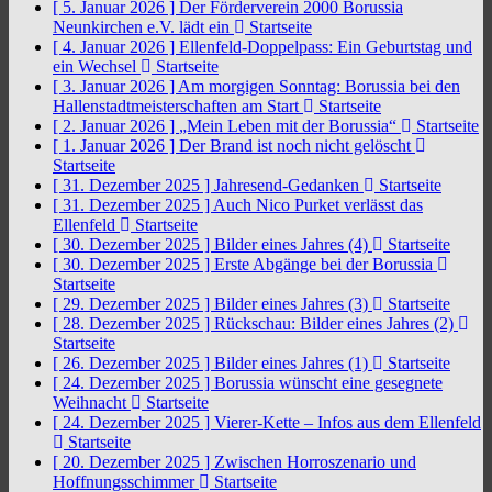
[ 5. Januar 2026 ]
Der Förderverein 2000 Borussia
Neunkirchen e.V. lädt ein
Startseite
[ 4. Januar 2026 ]
Ellenfeld-Doppelpass: Ein Geburtstag und
ein Wechsel
Startseite
[ 3. Januar 2026 ]
Am morgigen Sonntag: Borussia bei den
Hallenstadtmeisterschaften am Start
Startseite
[ 2. Januar 2026 ]
„Mein Leben mit der Borussia“
Startseite
[ 1. Januar 2026 ]
Der Brand ist noch nicht gelöscht
Startseite
[ 31. Dezember 2025 ]
Jahresend-Gedanken
Startseite
[ 31. Dezember 2025 ]
Auch Nico Purket verlässt das
Ellenfeld
Startseite
[ 30. Dezember 2025 ]
Bilder eines Jahres (4)
Startseite
[ 30. Dezember 2025 ]
Erste Abgänge bei der Borussia
Startseite
[ 29. Dezember 2025 ]
Bilder eines Jahres (3)
Startseite
[ 28. Dezember 2025 ]
Rückschau: Bilder eines Jahres (2)
Startseite
[ 26. Dezember 2025 ]
Bilder eines Jahres (1)
Startseite
[ 24. Dezember 2025 ]
Borussia wünscht eine gesegnete
Weihnacht
Startseite
[ 24. Dezember 2025 ]
Vierer-Kette – Infos aus dem Ellenfeld
Startseite
[ 20. Dezember 2025 ]
Zwischen Horroszenario und
Hoffnungsschimmer
Startseite