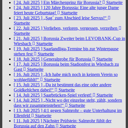
[ 24. Juli 2025 ]
Ein Märchenprinz für Borussia?
Startseite
[ 24. Juli 2025 ]
120 Jahre Borussia: Eine alte junge Dame
feiert heute Geburtstag!
Startseite
[ 23. Juli 2025 ]
„Sag´ zum Abschied leise Servus!“
Startseite
[ 22. Juli 2025 ]
Verlieben, verloren, vergessen, verzeihen
Startseite
[ 21. Juli 2025 ]
Borussia Zweiter beim LEVOBANK-Cup in
Wiesbach
Startseite
[ 19. Juli 2025 ]
Saarlandliga-Termine bis zur Winterpause
stehen fest
Startseite
[ 18. Juli 2025 ]
Generalprobe für Borussia
Startseite
[ 17. Juli 2025 ]
Borussia beim Stadionfest in Wiesbach zu
Gast
Startseite
[ 16. Juli 2025 ]
„Ich habe mich noch in keinem Verein so
wohlgefühlt!“
Startseite
[ 15. Juli 2025 ]
„Da ist bestimmt das eine oder andere
Goldkehlchen dabei!“
Startseite
[ 14. Juli 2025 ]
Saarbrücken-Spiel verlegt!
Startseite
[ 14. Juli 2025 ]
„Nicht wo der einzelne steht, zählt, sondern
dass wir zusammenstehen!“
Startseite
[ 13. Juli 2025 ]
4:1 gegen Salmrohr – gute Unterhaltung im
Ellenfeld
Startseite
[ 11. Juli 2025 ]
Nächster Prüfstein: Salmrohr fühlt der
Borussia auf den Zahn
Startseite