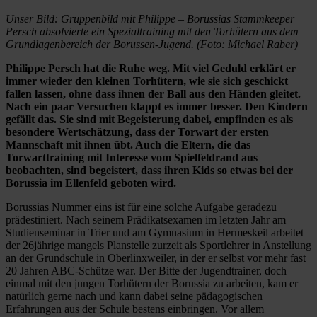
Unser Bild: Gruppenbild mit Philippe – Borussias Stammkeeper
Persch absolvierte ein Spezialtraining mit den Torhütern aus dem
Grundlagenbereich der Borussen-Jugend. (Foto: Michael Raber)
Philippe Persch hat die Ruhe weg. Mit viel Geduld erklärt er
immer wieder den kleinen Torhütern, wie sie sich geschickt
fallen lassen, ohne dass ihnen der Ball aus den Händen gleitet.
Nach ein paar Versuchen klappt es immer besser. Den Kindern
gefällt das. Sie sind mit Begeisterung dabei, empfinden es als
besondere Wertschätzung, dass der Torwart der ersten
Mannschaft mit ihnen übt. Auch die Eltern, die das
Torwarttraining mit Interesse vom Spielfeldrand aus
beobachten, sind begeistert, dass ihren Kids so etwas bei der
Borussia im Ellenfeld geboten wird.
Borussias Nummer eins ist für eine solche Aufgabe geradezu
prädestiniert. Nach seinem Prädikatsexamen im letzten Jahr am
Studienseminar in Trier und am Gymnasium in Hermeskeil arbeitet
der 26jährige mangels Planstelle zurzeit als Sportlehrer in Anstellung
an der Grundschule in Oberlinxweiler, in der er selbst vor mehr fast
20 Jahren ABC-Schütze war. Der Bitte der Jugendtrainer, doch
einmal mit den jungen Torhütern der Borussia zu arbeiten, kam er
natürlich gerne nach und kann dabei seine pädagogischen
Erfahrungen aus der Schule bestens einbringen. Vor allem