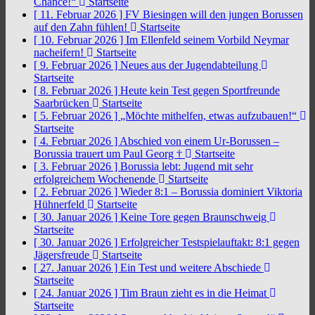
Chance!“
Startseite
[ 11. Februar 2026 ]
FV Biesingen will den jungen Borussen
auf den Zahn fühlen!
Startseite
[ 10. Februar 2026 ]
Im Ellenfeld seinem Vorbild Neymar
nacheifern!
Startseite
[ 9. Februar 2026 ]
Neues aus der Jugendabteilung
Startseite
[ 8. Februar 2026 ]
Heute kein Test gegen Sportfreunde
Saarbrücken
Startseite
[ 5. Februar 2026 ]
„Möchte mithelfen, etwas aufzubauen!“
Startseite
[ 4. Februar 2026 ]
Abschied von einem Ur-Borussen –
Borussia trauert um Paul Georg †
Startseite
[ 3. Februar 2026 ]
Borussia lebt: Jugend mit sehr
erfolgreichem Wochenende
Startseite
[ 2. Februar 2026 ]
Wieder 8:1 – Borussia dominiert Viktoria
Hühnerfeld
Startseite
[ 30. Januar 2026 ]
Keine Tore gegen Braunschweig
Startseite
[ 30. Januar 2026 ]
Erfolgreicher Testspielauftakt: 8:1 gegen
Jägersfreude
Startseite
[ 27. Januar 2026 ]
Ein Test und weitere Abschiede
Startseite
[ 24. Januar 2026 ]
Tim Braun zieht es in die Heimat
Startseite