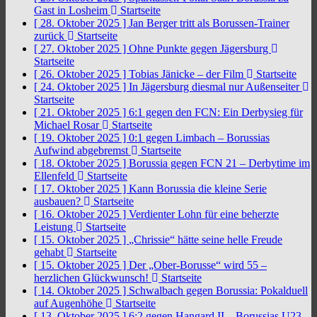
Gast in Losheim
Startseite
[ 28. Oktober 2025 ]
Jan Berger tritt als Borussen-Trainer
zurück
Startseite
[ 27. Oktober 2025 ]
Ohne Punkte gegen Jägersburg
Startseite
[ 26. Oktober 2025 ]
Tobias Jänicke – der Film
Startseite
[ 24. Oktober 2025 ]
In Jägersburg diesmal nur Außenseiter
Startseite
[ 21. Oktober 2025 ]
6:1 gegen den FCN: Ein Derbysieg für
Michael Rosar
Startseite
[ 19. Oktober 2025 ]
0:1 gegen Limbach – Borussias
Aufwind abgebremst
Startseite
[ 18. Oktober 2025 ]
Borussia gegen FCN 21 – Derbytime im
Ellenfeld
Startseite
[ 17. Oktober 2025 ]
Kann Borussia die kleine Serie
ausbauen?
Startseite
[ 16. Oktober 2025 ]
Verdienter Lohn für eine beherzte
Leistung
Startseite
[ 15. Oktober 2025 ]
„Chrissie“ hätte seine helle Freude
gehabt
Startseite
[ 15. Oktober 2025 ]
Der „Ober-Borusse“ wird 55 –
herzlichen Glückwunsch!
Startseite
[ 14. Oktober 2025 ]
Schwalbach gegen Borussia: Pokalduell
auf Augenhöhe
Startseite
[ 13. Oktober 2025 ]
6:2 gegen Hangard II – Borussias U23