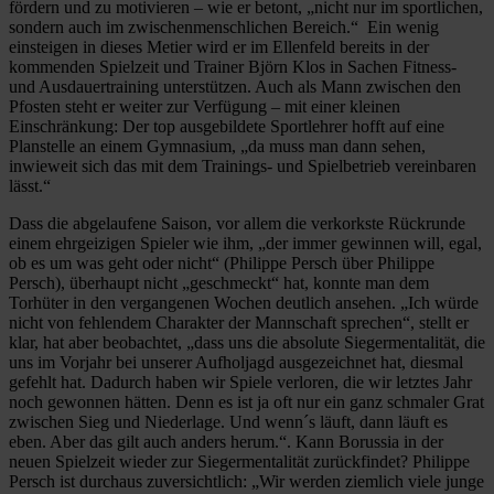
fördern und zu motivieren – wie er betont, „nicht nur im sportlichen,
sondern auch im zwischenmenschlichen Bereich.“ Ein wenig
einsteigen in dieses Metier wird er im Ellenfeld bereits in der
kommenden Spielzeit und Trainer Björn Klos in Sachen Fitness-
und Ausdauertraining unterstützen. Auch als Mann zwischen den
Pfosten steht er weiter zur Verfügung – mit einer kleinen
Einschränkung: Der top ausgebildete Sportlehrer hofft auf eine
Planstelle an einem Gymnasium, „da muss man dann sehen,
inwieweit sich das mit dem Trainings- und Spielbetrieb vereinbaren
lässt.“
Dass die abgelaufene Saison, vor allem die verkorkste Rückrunde
einem ehrgeizigen Spieler wie ihm, „der immer gewinnen will, egal,
ob es um was geht oder nicht“ (Philippe Persch über Philippe
Persch), überhaupt nicht „geschmeckt“ hat, konnte man dem
Torhüter in den vergangenen Wochen deutlich ansehen. „Ich würde
nicht von fehlendem Charakter der Mannschaft sprechen“, stellt er
klar, hat aber beobachtet, „dass uns die absolute Siegermentalität, die
uns im Vorjahr bei unserer Aufholjagd ausgezeichnet hat, diesmal
gefehlt hat. Dadurch haben wir Spiele verloren, die wir letztes Jahr
noch gewonnen hätten. Denn es ist ja oft nur ein ganz schmaler Grat
zwischen Sieg und Niederlage. Und wenn´s läuft, dann läuft es
eben. Aber das gilt auch anders herum.“. Kann Borussia in der
neuen Spielzeit wieder zur Siegermentalität zurückfindet? Philippe
Persch ist durchaus zuversichtlich: „Wir werden ziemlich viele junge