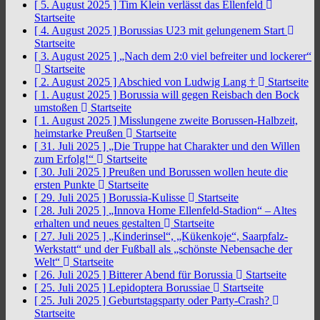
[ 5. August 2025 ]
Tim Klein verlässt das Ellenfeld
Startseite
[ 4. August 2025 ]
Borussias U23 mit gelungenem Start
Startseite
[ 3. August 2025 ]
„Nach dem 2:0 viel befreiter und lockerer“
Startseite
[ 2. August 2025 ]
Abschied von Ludwig Lang †
Startseite
[ 1. August 2025 ]
Borussia will gegen Reisbach den Bock
umstoßen
Startseite
[ 1. August 2025 ]
Misslungene zweite Borussen-Halbzeit,
heimstarke Preußen
Startseite
[ 31. Juli 2025 ]
„Die Truppe hat Charakter und den Willen
zum Erfolg!“
Startseite
[ 30. Juli 2025 ]
Preußen und Borussen wollen heute die
ersten Punkte
Startseite
[ 29. Juli 2025 ]
Borussia-Kulisse
Startseite
[ 28. Juli 2025 ]
„Innova Home Ellenfeld-Stadion“ – Altes
erhalten und neues gestalten
Startseite
[ 27. Juli 2025 ]
„Kinderinsel“, „Kükenkoje“, Saarpfalz-
Werkstatt“ und der Fußball als „schönste Nebensache der
Welt“
Startseite
[ 26. Juli 2025 ]
Bitterer Abend für Borussia
Startseite
[ 25. Juli 2025 ]
Lepidoptera Borussiae
Startseite
[ 25. Juli 2025 ]
Geburtstagsparty oder Party-Crash?
Startseite