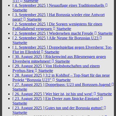
5:1!
Startseite
[ 4. September 2025 ]
Neuauflage eines Traditionsduells
Startseite
[ 3. September 2025 ]
Hat Borussia wieder eine Antwort
parat?
Startseite
[ 2. September 2025 ]
Die Sorgen wenigstens für einen
Fußballabend vergessen
Startseite
[ 2. September 2025 ]
Wiedersehen macht Freude
Startseite
[ 2. September 2025 ]
Alle Neune für Borussias U23
Startseite
[ 1. September 2025 ]
Doppelspieltag gegen Elversberg: Tor-
Flut im Ellenfeld
Startseite
[ 30. August 2025 ]
Rückenwind aus Bliesmengen gegen
Elversberg mitnehmen!
Startseite
[ 29. August 2025 ]
Von Hiobsbotschaften und einem
Pyrrhus-Sieg
Startseite
[ 28. August 2025 ]
3:2 in Kohlhof – Top-Start für das neue
Projekt “Borussia U23”
Startseite
[ 27. August 2025 ]
Doppelpass: U23 und Borussen-Jugend
Startseite
[ 26. August 2025 ]
Wer hier ist, ist hin und weg!
Startseite
[ 23. August 2025 ]
Ein Dreier zum Jänicke-Einstand
Startseite
[ 23. August 2025 ]
Gutes tun und der Borussia guttun!
Startseite