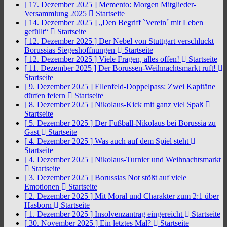
[ 17. Dezember 2025 ]
Memento: Morgen Mitglieder-
Versammlung 2025
Startseite
[ 14. Dezember 2025 ]
„Den Begriff `Verein´ mit Leben
gefüllt“
Startseite
[ 12. Dezember 2025 ]
Der Nebel von Stuttgart verschluckt
Borussias Siegeshoffnungen
Startseite
[ 12. Dezember 2025 ]
Viele Fragen, alles offen!
Startseite
[ 11. Dezember 2025 ]
Der Borussen-Weihnachtsmarkt ruft!
Startseite
[ 9. Dezember 2025 ]
Ellenfeld-Doppelpass: Zwei Kapitäne
dürfen feiern
Startseite
[ 8. Dezember 2025 ]
Nikolaus-Kick mit ganz viel Spaß
Startseite
[ 5. Dezember 2025 ]
Der Fußball-Nikolaus bei Borussia zu
Gast
Startseite
[ 4. Dezember 2025 ]
Was auch auf dem Spiel steht
Startseite
[ 4. Dezember 2025 ]
Nikolaus-Turnier und Weihnachtsmarkt
Startseite
[ 3. Dezember 2025 ]
Borussias Not stößt auf viele
Emotionen
Startseite
[ 2. Dezember 2025 ]
Mit Moral und Charakter zum 2:1 über
Hasborn
Startseite
[ 1. Dezember 2025 ]
Insolvenzantrag eingereicht
Startseite
[ 30. November 2025 ]
Ein letztes Mal?
Startseite