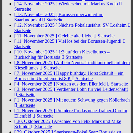
[ 14. November 2025 ]
Wiedersehen mit Markus Kneip
Startseite
[ 13. November 2025 ]
Borussia überwintert im
Saarlandpokal
Startseite
[ 12. November 2025 ]
Nächste Pokalausfahrt: SV Losheim
Startseite
[ 11. November 2025 ]
Gelebte alte Liebe
Startseite
[ 11. November 2025 ]
Viel los bei der Borussen-Jugend!
Startseite
[ 10. November 2025 ]
1:3 auf dem Kieselhumes –
Rückschlag für Borussia
Startseite
[ 8. November 2025 ]
Auf ein Neues: Traditionsduell auf dem
Kieselhumes
Startseite
[ 7. November 2025 ]
Happy birthday, Horst Schauß – ein
Borusse im Unterhemd ist 80!
Startseite
[ 4. November 2025 ]
Notizen aus dem Ellenfeld
Startseite
[ 3. November 2025 ]
Verdienter Lohn für viel Leidenschaft!
Startseite
[ 1. November 2025 ]
Mit neuem Schwung gegen Köllerbach
Startseite
[ 1. November 2025 ]
Premiere für das neue Trainer-Duo im
Ellenfeld
Startseite
[ 30. Oktober 2025 ]
Abschied von Felix Marx und Mike
Schmidt
Startseite
[ 29. Oktober 2025 ]
Sparkassen-Pokal Saar: Borussia zu