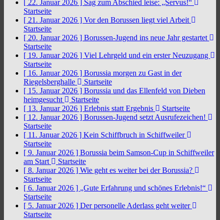
[ 22. Januar 2026 ]
Sag zum Abschied leise: „Servus!“
Startseite
[ 21. Januar 2026 ]
Vor den Borussen liegt viel Arbeit
Startseite
[ 20. Januar 2026 ]
Borussen-Jugend ins neue Jahr gestartet
Startseite
[ 19. Januar 2026 ]
Viel Lehrgeld und ein erster Neuzugang
Startseite
[ 16. Januar 2026 ]
Borussia morgen zu Gast in der
Riegelsberghalle
Startseite
[ 15. Januar 2026 ]
Borussia und das Ellenfeld von Dieben
heimgesucht
Startseite
[ 13. Januar 2026 ]
Erlebnis statt Ergebnis
Startseite
[ 12. Januar 2026 ]
Borussen-Jugend setzt Ausrufezeichen!
Startseite
[ 11. Januar 2026 ]
Kein Schiffbruch in Schiffweiler
Startseite
[ 9. Januar 2026 ]
Borussia beim Samson-Cup in Schiffweiler
am Start
Startseite
[ 8. Januar 2026 ]
Wie geht es weiter bei der Borussia?
Startseite
[ 6. Januar 2026 ]
„Gute Erfahrung und schönes Erlebnis!“
Startseite
[ 5. Januar 2026 ]
Der personelle Aderlass geht weiter
Startseite