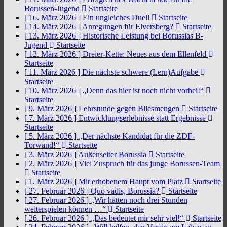
Borussen-Jugend
Startseite
[ 16. März 2026 ]
Ein ungleiches Duell
Startseite
[ 14. März 2026 ]
Anregungen für Elversberg?
Startseite
[ 13. März 2026 ]
Historische Leistung bei Borussias B-
Jugend
Startseite
[ 12. März 2026 ]
Dreier-Kette: Neues aus dem Ellenfeld
Startseite
[ 11. März 2026 ]
Die nächste schwere (Lern)Aufgabe
Startseite
[ 10. März 2026 ]
„Denn das hier ist noch nicht vorbei!“
Startseite
[ 9. März 2026 ]
Lehrstunde gegen Bliesmengen
Startseite
[ 7. März 2026 ]
Entwicklungserlebnisse statt Ergebnisse
Startseite
[ 5. März 2026 ]
„Der nächste Kandidat für die ZDF-
Torwand!“
Startseite
[ 3. März 2026 ]
Außenseiter Borussia
Startseite
[ 2. März 2026 ]
Viel Zuspruch für das junge Borussen-Team
Startseite
[ 1. März 2026 ]
Mit erhobenem Haupt vom Platz
Startseite
[ 27. Februar 2026 ]
Quo vadis, Borussia?
Startseite
[ 27. Februar 2026 ]
„Wir hätten noch drei Stunden
weiterspielen können …“
Startseite
[ 26. Februar 2026 ]
„Das bedeutet mir sehr viel!“
Startseite