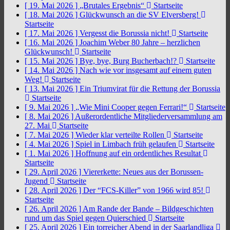
[ 19. Mai 2026 ]
„Brutales Ergebnis“
Startseite
[ 18. Mai 2026 ]
Glückwunsch an die SV Elversberg!
Startseite
[ 17. Mai 2026 ]
Vergesst die Borussia nicht!
Startseite
[ 16. Mai 2026 ]
Joachim Weber 80 Jahre – herzlichen
Glückwunsch!
Startseite
[ 15. Mai 2026 ]
Bye, bye, Burg Bucherbach!?
Startseite
[ 14. Mai 2026 ]
Nach wie vor insgesamt auf einem guten
Weg!
Startseite
[ 13. Mai 2026 ]
Ein Triumvirat für die Rettung der Borussia
Startseite
[ 9. Mai 2026 ]
„Wie Mini Cooper gegen Ferrari!“
Startseite
[ 8. Mai 2026 ]
Außerordentliche Mitgliederversammlung am
27. Mai
Startseite
[ 7. Mai 2026 ]
Wieder klar verteilte Rollen
Startseite
[ 4. Mai 2026 ]
Spiel in Limbach früh gelaufen
Startseite
[ 1. Mai 2026 ]
Hoffnung auf ein ordentliches Resultat
Startseite
[ 29. April 2026 ]
Viererkette: Neues aus der Borussen-
Jugend
Startseite
[ 28. April 2026 ]
Der “FCS-Killer” von 1966 wird 85!
Startseite
[ 26. April 2026 ]
Am Rande der Bande – Bildgeschichten
rund um das Spiel gegen Quierschied
Startseite
[ 25. April 2026 ]
Ein torreicher Abend in der Saarlandliga