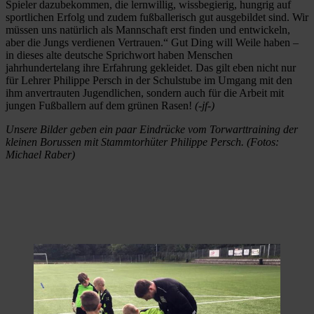
Spieler dazubekommen, die lernwillig, wissbegierig, hungrig auf
sportlichen Erfolg und zudem fußballerisch gut ausgebildet sind. Wir
müssen uns natürlich als Mannschaft erst finden und entwickeln,
aber die Jungs verdienen Vertrauen.“ Gut Ding will Weile haben –
in dieses alte deutsche Sprichwort haben Menschen
jahrhundertelang ihre Erfahrung gekleidet. Das gilt eben nicht nur
für Lehrer Philippe Persch in der Schulstube im Umgang mit den
ihm anvertrauten Jugendlichen, sondern auch für die Arbeit mit
jungen Fußballern auf dem grünen Rasen!
(-jf-)
Unsere Bilder geben ein paar Eindrücke vom Torwarttraining der
kleinen Borussen mit Stammtorhüter Philippe Persch. (Fotos:
Michael Raber)