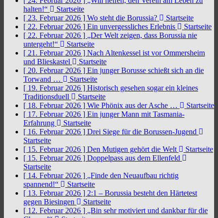
[ 24. Februar 2026 ]
„Will helfen, den Verein am Leben zu
halten!“
Startseite
[ 23. Februar 2026 ]
Wo steht die Borussia?
Startseite
[ 22. Februar 2026 ]
Ein unvergessliches Erlebnis
Startseite
[ 22. Februar 2026 ]
„Der Welt zeigen, dass Borussia nie
untergeht!“
Startseite
[ 21. Februar 2026 ]
Nach Altenkessel ist vor Ommersheim
und Blieskastel
Startseite
[ 20. Februar 2026 ]
Ein junger Borusse schießt sich an die
Torwand …
Startseite
[ 19. Februar 2026 ]
Historisch gesehen sogar ein kleines
Traditionsduell
Startseite
[ 18. Februar 2026 ]
Wie Phönix aus der Asche …
Startseite
[ 17. Februar 2026 ]
Ein junger Mann mit Tasmania-
Erfahrung
Startseite
[ 16. Februar 2026 ]
Drei Siege für die Borussen-Jugend
Startseite
[ 15. Februar 2026 ]
Den Mutigen gehört die Welt
Startseite
[ 15. Februar 2026 ]
Doppelpass aus dem Ellenfeld
Startseite
[ 14. Februar 2026 ]
„Finde den Neuaufbau richtig
spannend!“
Startseite
[ 13. Februar 2026 ]
2:1 – Borussia besteht den Härtetest
gegen Biesingen
Startseite
[ 12. Februar 2026 ]
„Bin sehr motiviert und dankbar für die