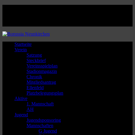
Facebook
Twitter
Instagram
Youtube
Startseite
Verein
Satzung
Steckbrief
Vereinsspielplan
Stadionmagazin
Chronik
Mitgliedsantrag
Ellenfeld
Platzbelegungsplan
Aktive
1. Mannschaft
AH
Jugend
Jugendsponsoring
Mannschaften
G Jugend