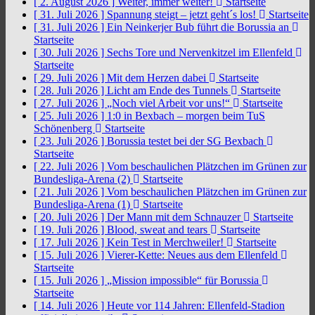
[ 2. August 2026 ]
Weiter, immer weiter!
Startseite
[ 31. Juli 2026 ]
Spannung steigt – jetzt geht´s los!
Startseite
[ 31. Juli 2026 ]
Ein Neinkerjer Bub führt die Borussia an
Startseite
[ 30. Juli 2026 ]
Sechs Tore und Nervenkitzel im Ellenfeld
Startseite
[ 29. Juli 2026 ]
Mit dem Herzen dabei
Startseite
[ 28. Juli 2026 ]
Licht am Ende des Tunnels
Startseite
[ 27. Juli 2026 ]
„Noch viel Arbeit vor uns!“
Startseite
[ 25. Juli 2026 ]
1:0 in Bexbach – morgen beim TuS
Schönenberg
Startseite
[ 23. Juli 2026 ]
Borussia testet bei der SG Bexbach
Startseite
[ 22. Juli 2026 ]
Vom beschaulichen Plätzchen im Grünen zur
Bundesliga-Arena (2)
Startseite
[ 21. Juli 2026 ]
Vom beschaulichen Plätzchen im Grünen zur
Bundesliga-Arena (1)
Startseite
[ 20. Juli 2026 ]
Der Mann mit dem Schnauzer
Startseite
[ 19. Juli 2026 ]
Blood, sweat and tears
Startseite
[ 17. Juli 2026 ]
Kein Test in Merchweiler!
Startseite
[ 15. Juli 2026 ]
Vierer-Kette: Neues aus dem Ellenfeld
Startseite
[ 15. Juli 2026 ]
„Mission impossible“ für Borussia
Startseite
[ 14. Juli 2026 ]
Heute vor 114 Jahren: Ellenfeld-Stadion