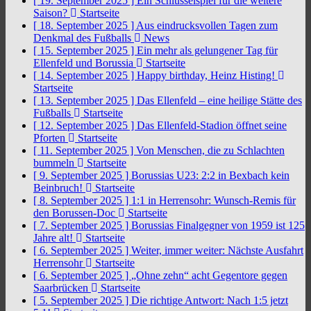
[ 19. September 2025 ]
Ein Schlüsselspiel für die weitere
Saison?
Startseite
[ 18. September 2025 ]
Aus eindrucksvollen Tagen zum
Denkmal des Fußballs
News
[ 15. September 2025 ]
Ein mehr als gelungener Tag für
Ellenfeld und Borussia
Startseite
[ 14. September 2025 ]
Happy birthday, Heinz Histing!
Startseite
[ 13. September 2025 ]
Das Ellenfeld – eine heilige Stätte des
Fußballs
Startseite
[ 12. September 2025 ]
Das Ellenfeld-Stadion öffnet seine
Pforten
Startseite
[ 11. September 2025 ]
Von Menschen, die zu Schlachten
bummeln
Startseite
[ 9. September 2025 ]
Borussias U23: 2:2 in Bexbach kein
Beinbruch!
Startseite
[ 8. September 2025 ]
1:1 in Herrensohr: Wunsch-Remis für
den Borussen-Doc
Startseite
[ 7. September 2025 ]
Borussias Finalgegner von 1959 ist 125
Jahre alt!
Startseite
[ 6. September 2025 ]
Weiter, immer weiter: Nächste Ausfahrt
Herrensohr
Startseite
[ 6. September 2025 ]
„Ohne zehn“ acht Gegentore gegen
Saarbrücken
Startseite
[ 5. September 2025 ]
Die richtige Antwort: Nach 1:5 jetzt