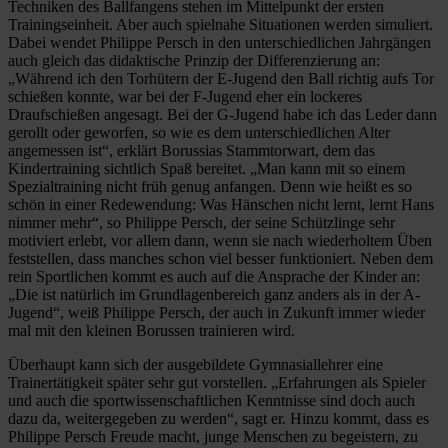
Techniken des Ballfangens stehen im Mittelpunkt der ersten
Trainingseinheit. Aber auch spielnahe Situationen werden simuliert.
Dabei wendet Philippe Persch in den unterschiedlichen Jahrgängen
auch gleich das didaktische Prinzip der Differenzierung an:
„Während ich den Torhütern der E-Jugend den Ball richtig aufs Tor
schießen konnte, war bei der F-Jugend eher ein lockeres
Draufschießen angesagt. Bei der G-Jugend habe ich das Leder dann
gerollt oder geworfen, so wie es dem unterschiedlichen Alter
angemessen ist“, erklärt Borussias Stammtorwart, dem das
Kindertraining sichtlich Spaß bereitet. „Man kann mit so einem
Spezialtraining nicht früh genug anfangen. Denn wie heißt es so
schön in einer Redewendung: Was Hänschen nicht lernt, lernt Hans
nimmer mehr“, so Philippe Persch, der seine Schützlinge sehr
motiviert erlebt, vor allem dann, wenn sie nach wiederholtem Üben
feststellen, dass manches schon viel besser funktioniert. Neben dem
rein Sportlichen kommt es auch auf die Ansprache der Kinder an:
„Die ist natürlich im Grundlagenbereich ganz anders als in der A-
Jugend“, weiß Philippe Persch, der auch in Zukunft immer wieder
mal mit den kleinen Borussen trainieren wird.
Überhaupt kann sich der ausgebildete Gymnasiallehrer eine
Trainertätigkeit später sehr gut vorstellen. „Erfahrungen als Spieler
und auch die sportwissenschaftlichen Kenntnisse sind doch auch
dazu da, weitergegeben zu werden“, sagt er. Hinzu kommt, dass es
Philippe Persch Freude macht, junge Menschen zu begeistern, zu