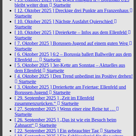
bleibt weiter dran
Startseite
[ 12. Oktober 2025 ]
Dreckige drei Punkte am Franzenhaus
Startseite
[ 10. Oktober 2025 ]
Nächste Ausfahrt Quierschied
Startseite
[ 10. Oktober 2025 ]
Dreierkette – Infos aus dem Ellenfeld
Startseite
[ 7. Oktober 2025 ]
Borussen-Jugend auf einem guten Weg
Startseite
[ 6. Oktober 2025 ]
6:2 – Borussia ballert Ballweiler aus dem
Ellenfeld …
Startseite
[ 5. Oktober 2025 ]
3er-Kette am Sonntag – Aktuelles aus
dem Ellenfeld
Startseite
[ 4. Oktober 2025 ]
Den Trend unbedingt ins Positive drehen!
Startseite
[ 3. Oktober 2025 ]
Dreierkette am Feiertag: Ellenfeld und
Borussen-Jugend
Startseite
[ 29. September 2025 ]
„Zeit im Ellenfeld
zusammenzurücken.“
Startseite
[ 27. September 2025 ]
Wenn einer eine Reise tut …
Startseite
[ 26. September 2025 ]
„Das ist wie ein Besuch beim
Zahnarzt“
Startseite
[ 22. September 2025 ]
Ein gebrauchter Tag
Startseite