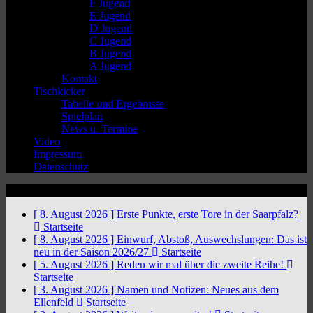
F Jugend
E Jugend
D Jugend
C Jugend
B Jugend
A Jugend
Kontakt
Tischkicker
Tabelle und Ergebnisse
Spielplan
News u. Termine
Video
Impressum
Datenschutz
News Ticker
[ 8. August 2026 ]
Erste Punkte, erste Tore in der Saarpfalz?
Startseite
[ 8. August 2026 ]
Einwurf, Abstoß, Auswechslungen: Das ist
neu in der Saison 2026/27
Startseite
[ 5. August 2026 ]
Reden wir mal über die zweite Reihe!
Startseite
[ 3. August 2026 ]
Namen und Notizen: Neues aus dem
Ellenfeld
Startseite