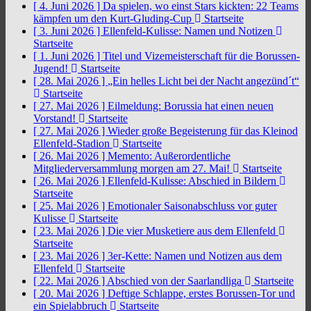
[ 4. Juni 2026 ]
Da spielen, wo einst Stars kickten: 22 Teams
kämpfen um den Kurt-Gluding-Cup
Startseite
[ 3. Juni 2026 ]
Ellenfeld-Kulisse: Namen und Notizen
Startseite
[ 1. Juni 2026 ]
Titel und Vizemeisterschaft für die Borussen-
Jugend!
Startseite
[ 28. Mai 2026 ]
„Ein helles Licht bei der Nacht angezünd´t“
Startseite
[ 27. Mai 2026 ]
Eilmeldung: Borussia hat einen neuen
Vorstand!
Startseite
[ 27. Mai 2026 ]
Wieder große Begeisterung für das Kleinod
Ellenfeld-Stadion
Startseite
[ 26. Mai 2026 ]
Memento: Außerordentliche
Mitgliederversammlung morgen am 27. Mai!
Startseite
[ 26. Mai 2026 ]
Ellenfeld-Kulisse: Abschied in Bildern
Startseite
[ 25. Mai 2026 ]
Emotionaler Saisonabschluss vor guter
Kulisse
Startseite
[ 23. Mai 2026 ]
Die vier Musketiere aus dem Ellenfeld
Startseite
[ 23. Mai 2026 ]
3er-Kette: Namen und Notizen aus dem
Ellenfeld
Startseite
[ 22. Mai 2026 ]
Abschied von der Saarlandliga
Startseite
[ 20. Mai 2026 ]
Deftige Schlappe, erstes Borussen-Tor und
ein Spielabbruch
Startseite