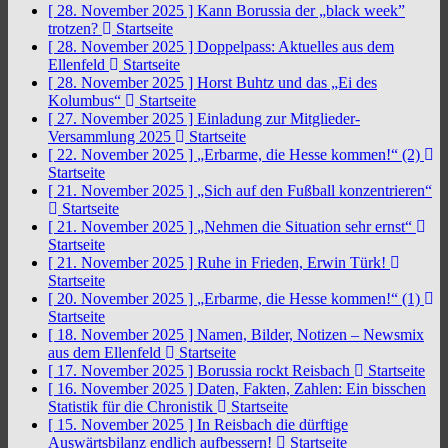
[ 28. November 2025 ]
Kann Borussia der „black week”
trotzen?
Startseite
[ 28. November 2025 ]
Doppelpass: Aktuelles aus dem
Ellenfeld
Startseite
[ 28. November 2025 ]
Horst Buhtz und das „Ei des
Kolumbus“
Startseite
[ 27. November 2025 ]
Einladung zur Mitglieder-
Versammlung 2025
Startseite
[ 22. November 2025 ]
„Erbarme, die Hesse kommen!“ (2)
Startseite
[ 21. November 2025 ]
„Sich auf den Fußball konzentrieren“
Startseite
[ 21. November 2025 ]
„Nehmen die Situation sehr ernst“
Startseite
[ 21. November 2025 ]
Ruhe in Frieden, Erwin Türk!
Startseite
[ 20. November 2025 ]
„Erbarme, die Hesse kommen!“ (1)
Startseite
[ 18. November 2025 ]
Namen, Bilder, Notizen – Newsmix
aus dem Ellenfeld
Startseite
[ 17. November 2025 ]
Borussia rockt Reisbach
Startseite
[ 16. November 2025 ]
Daten, Fakten, Zahlen: Ein bisschen
Statistik für die Chronistik
Startseite
[ 15. November 2025 ]
In Reisbach die dürftige
Auswärtsbilanz endlich aufbessern!
Startseite