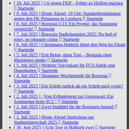
[ 10. Juli 2025 ]
1:6 gegen FKP – Fehler zu Helfern machen
Startseite
[ 9. Juli 2025 ]
Heute Abend, 19 Uhr: Standortbestimmung
gegen den FK Pirmasens in Lemberg
Startseite
[ 8. Juli 2025 ]
Borussia U23: Ein Projekt, das Spannung
verspricht!
Startseite
[ 7. Juli 2025 ]
Borussia Stadtchampion 2025: No bed of
roses, no pleasure cruise
Startseite
[ 6. Juli 2025 ]
Christmann-Hattrick ebnet den Weg ins Finale
Startseite
[ 5. Juli 2025 ]
Erst Beton, dann Tore – Borussia ringt
Marpingen nieder
Startseite
[ 5. Juli 2025 ]
Weiterer Vorverkauf für FCS-Spiele und
Dauerkarten
Startseite
[ 4. Juli 2025 ]
Strammes Wochenende für Borussia
Startseite
[ 3. Juli 2025 ]
Ein Schritt zurück als ein Schritt nach vorne?
Startseite
[ 2. Juli 2025 ]
„Vom Erfindergeist zur Gegenwart: Ein
Sommertag beim SCL“
Startseite
[ 1. Juli 2025 ]
Zwei Stadttitel für die Borussen-Jugend
Startseite
[ 1. Juli 2025 ]
Heute Abend Startschuss zur
Stadtmeisterschaft 2025
Startseite
[ 30. Juni 2025 ]
Acht Tore in Halbzeit zwei
Startseite