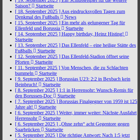
[ 19. September 2025 ]
Ein Schlüsselspiel für die weitere
Saison?
Startseite
[ 18. September 2025 ]
Aus eindrucksvollen Tagen zum
Denkmal des Fußballs
News
[ 15. September 2025 ]
Ein mehr als gelungener Tag für
Ellenfeld und Borussia
Startseite
[ 14. September 2025 ]
Happy birthday, Heinz Histing!
Startseite
[ 13. September 2025 ]
Das Ellenfeld – eine heilige Stätte des
Fußballs
Startseite
[ 12. September 2025 ]
Das Ellenfeld-Stadion öffnet seine
Pforten
Startseite
[ 11. September 2025 ]
Von Menschen, die zu Schlachten
bummeln
Startseite
[ 9. September 2025 ]
Borussias U23: 2:2 in Bexbach kein
Beinbruch!
Startseite
[ 8. September 2025 ]
1:1 in Herrensohr: Wunsch-Remis für
den Borussen-Doc
Startseite
[ 7. September 2025 ]
Borussias Finalgegner von 1959 ist 125
Jahre alt!
Startseite
[ 6. September 2025 ]
Weiter, immer weiter: Nächste Ausfahrt
Herrensohr
Startseite
[ 6. September 2025 ]
„Ohne zehn“ acht Gegentore gegen
Saarbrücken
Startseite
[ 5. September 2025 ]
Die richtige Antwort: Nach 1:5 jetzt