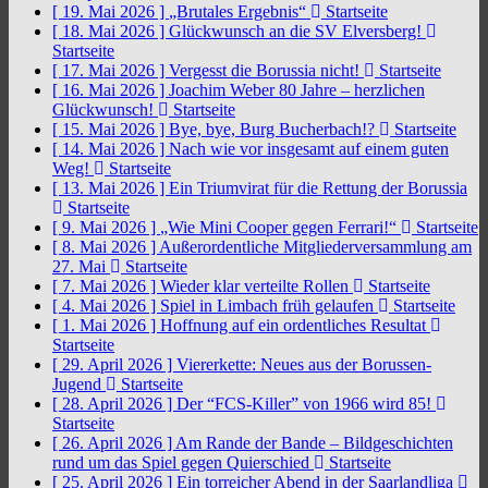
[ 19. Mai 2026 ]
„Brutales Ergebnis“
Startseite
[ 18. Mai 2026 ]
Glückwunsch an die SV Elversberg!
Startseite
[ 17. Mai 2026 ]
Vergesst die Borussia nicht!
Startseite
[ 16. Mai 2026 ]
Joachim Weber 80 Jahre – herzlichen
Glückwunsch!
Startseite
[ 15. Mai 2026 ]
Bye, bye, Burg Bucherbach!?
Startseite
[ 14. Mai 2026 ]
Nach wie vor insgesamt auf einem guten
Weg!
Startseite
[ 13. Mai 2026 ]
Ein Triumvirat für die Rettung der Borussia
Startseite
[ 9. Mai 2026 ]
„Wie Mini Cooper gegen Ferrari!“
Startseite
[ 8. Mai 2026 ]
Außerordentliche Mitgliederversammlung am
27. Mai
Startseite
[ 7. Mai 2026 ]
Wieder klar verteilte Rollen
Startseite
[ 4. Mai 2026 ]
Spiel in Limbach früh gelaufen
Startseite
[ 1. Mai 2026 ]
Hoffnung auf ein ordentliches Resultat
Startseite
[ 29. April 2026 ]
Viererkette: Neues aus der Borussen-
Jugend
Startseite
[ 28. April 2026 ]
Der “FCS-Killer” von 1966 wird 85!
Startseite
[ 26. April 2026 ]
Am Rande der Bande – Bildgeschichten
rund um das Spiel gegen Quierschied
Startseite
[ 25. April 2026 ]
Ein torreicher Abend in der Saarlandliga