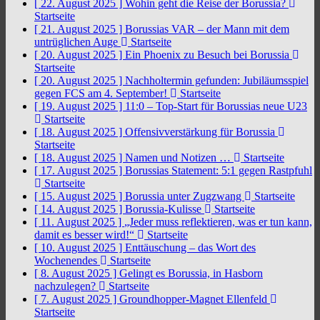
[ 22. August 2025 ]
Wohin geht die Reise der Borussia?
Startseite
[ 21. August 2025 ]
Borussias VAR – der Mann mit dem
untrüglichen Auge
Startseite
[ 20. August 2025 ]
Ein Phoenix zu Besuch bei Borussia
Startseite
[ 20. August 2025 ]
Nachholtermin gefunden: Jubiläumsspiel
gegen FCS am 4. September!
Startseite
[ 19. August 2025 ]
11:0 – Top-Start für Borussias neue U23
Startseite
[ 18. August 2025 ]
Offensivverstärkung für Borussia
Startseite
[ 18. August 2025 ]
Namen und Notizen …
Startseite
[ 17. August 2025 ]
Borussias Statement: 5:1 gegen Rastpfuhl
Startseite
[ 15. August 2025 ]
Borussia unter Zugzwang
Startseite
[ 14. August 2025 ]
Borussia-Kulisse
Startseite
[ 11. August 2025 ]
„Jeder muss reflektieren, was er tun kann,
damit es besser wird!“
Startseite
[ 10. August 2025 ]
Enttäuschung – das Wort des
Wochenendes
Startseite
[ 8. August 2025 ]
Gelingt es Borussia, in Hasborn
nachzulegen?
Startseite
[ 7. August 2025 ]
Groundhopper-Magnet Ellenfeld
Startseite