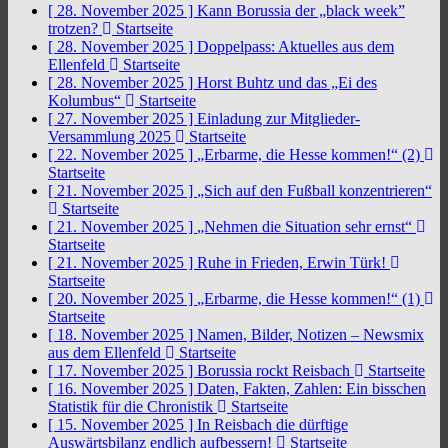
[ 28. November 2025 ]
Kann Borussia der „black week”
trotzen?
Startseite
[ 28. November 2025 ]
Doppelpass: Aktuelles aus dem
Ellenfeld
Startseite
[ 28. November 2025 ]
Horst Buhtz und das „Ei des
Kolumbus“
Startseite
[ 27. November 2025 ]
Einladung zur Mitglieder-
Versammlung 2025
Startseite
[ 22. November 2025 ]
„Erbarme, die Hesse kommen!“ (2)
Startseite
[ 21. November 2025 ]
„Sich auf den Fußball konzentrieren“
Startseite
[ 21. November 2025 ]
„Nehmen die Situation sehr ernst“
Startseite
[ 21. November 2025 ]
Ruhe in Frieden, Erwin Türk!
Startseite
[ 20. November 2025 ]
„Erbarme, die Hesse kommen!“ (1)
Startseite
[ 18. November 2025 ]
Namen, Bilder, Notizen – Newsmix
aus dem Ellenfeld
Startseite
[ 17. November 2025 ]
Borussia rockt Reisbach
Startseite
[ 16. November 2025 ]
Daten, Fakten, Zahlen: Ein bisschen
Statistik für die Chronistik
Startseite
[ 15. November 2025 ]
In Reisbach die dürftige
Auswärtsbilanz endlich aufbessern!
Startseite