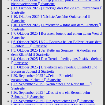
bleibt weiter dran
Startseite
[ 12. Oktober 2025 ]
Dreckige drei Punkte am Franzenhaus
Startseite
[ 10. Oktober 2025 ]
Nächste Ausfahrt Quierschied
Startseite
[ 10. Oktober 2025 ]
Dreierkette – Infos aus dem Ellenfeld
Startseite
[ 7. Oktober 2025 ]
Borussen-Jugend auf einem guten Weg
Startseite
[ 6. Oktober 2025 ]
6:2 – Borussia ballert Ballweiler aus dem
Ellenfeld …
Startseite
[ 5. Oktober 2025 ]
3er-Kette am Sonntag – Aktuelles aus
dem Ellenfeld
Startseite
[ 4. Oktober 2025 ]
Den Trend unbedingt ins Positive drehen!
Startseite
[ 3. Oktober 2025 ]
Dreierkette am Feiertag: Ellenfeld und
Borussen-Jugend
Startseite
[ 29. September 2025 ]
„Zeit im Ellenfeld
zusammenzurücken.“
Startseite
[ 27. September 2025 ]
Wenn einer eine Reise tut …
Startseite
[ 26. September 2025 ]
„Das ist wie ein Besuch beim
Zahnarzt“
Startseite
[ 22. September 2025 ]
Ein gebrauchter Tag
Startseite