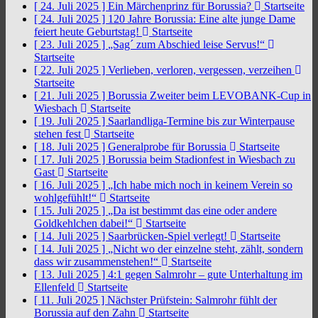
[ 24. Juli 2025 ]
Ein Märchenprinz für Borussia?
Startseite
[ 24. Juli 2025 ]
120 Jahre Borussia: Eine alte junge Dame
feiert heute Geburtstag!
Startseite
[ 23. Juli 2025 ]
„Sag´ zum Abschied leise Servus!“
Startseite
[ 22. Juli 2025 ]
Verlieben, verloren, vergessen, verzeihen
Startseite
[ 21. Juli 2025 ]
Borussia Zweiter beim LEVOBANK-Cup in
Wiesbach
Startseite
[ 19. Juli 2025 ]
Saarlandliga-Termine bis zur Winterpause
stehen fest
Startseite
[ 18. Juli 2025 ]
Generalprobe für Borussia
Startseite
[ 17. Juli 2025 ]
Borussia beim Stadionfest in Wiesbach zu
Gast
Startseite
[ 16. Juli 2025 ]
„Ich habe mich noch in keinem Verein so
wohlgefühlt!“
Startseite
[ 15. Juli 2025 ]
„Da ist bestimmt das eine oder andere
Goldkehlchen dabei!“
Startseite
[ 14. Juli 2025 ]
Saarbrücken-Spiel verlegt!
Startseite
[ 14. Juli 2025 ]
„Nicht wo der einzelne steht, zählt, sondern
dass wir zusammenstehen!“
Startseite
[ 13. Juli 2025 ]
4:1 gegen Salmrohr – gute Unterhaltung im
Ellenfeld
Startseite
[ 11. Juli 2025 ]
Nächster Prüfstein: Salmrohr fühlt der
Borussia auf den Zahn
Startseite