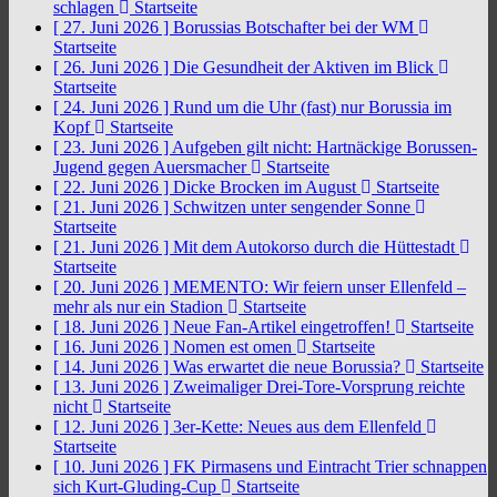
schlagen
Startseite
[ 27. Juni 2026 ]
Borussias Botschafter bei der WM
Startseite
[ 26. Juni 2026 ]
Die Gesundheit der Aktiven im Blick
Startseite
[ 24. Juni 2026 ]
Rund um die Uhr (fast) nur Borussia im
Kopf
Startseite
[ 23. Juni 2026 ]
Aufgeben gilt nicht: Hartnäckige Borussen-
Jugend gegen Auersmacher
Startseite
[ 22. Juni 2026 ]
Dicke Brocken im August
Startseite
[ 21. Juni 2026 ]
Schwitzen unter sengender Sonne
Startseite
[ 21. Juni 2026 ]
Mit dem Autokorso durch die Hüttestadt
Startseite
[ 20. Juni 2026 ]
MEMENTO: Wir feiern unser Ellenfeld –
mehr als nur ein Stadion
Startseite
[ 18. Juni 2026 ]
Neue Fan-Artikel eingetroffen!
Startseite
[ 16. Juni 2026 ]
Nomen est omen
Startseite
[ 14. Juni 2026 ]
Was erwartet die neue Borussia?
Startseite
[ 13. Juni 2026 ]
Zweimaliger Drei-Tore-Vorsprung reichte
nicht
Startseite
[ 12. Juni 2026 ]
3er-Kette: Neues aus dem Ellenfeld
Startseite
[ 10. Juni 2026 ]
FK Pirmasens und Eintracht Trier schnappen
sich Kurt-Gluding-Cup
Startseite