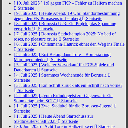
[ 10. Juli 2025 ]
1:6 gegen FKP – Fehler zu Helfern machen
Startseite
[ 9. Juli 2025 ]
Heute Abend, 19 Uhr: Standortbestimmung
gegen den FK Pirmasens in Lemberg
Startseite
[ 8. Juli 2025 ]
Borussia U23: Ein Projekt, das Spannung
verspricht!
Startseite
[ 7. Juli 2025 ]
Borussia Stadtchampion 2025: No bed of
roses, no pleasure cruise
Startseite
[ 6. Juli 2025 ]
Christmann-Hattrick ebnet den Weg ins Finale
Startseite
[ 5. Juli 2025 ]
Erst Beton, dann Tore – Borussia ringt
Marpingen nieder
Startseite
[ 5. Juli 2025 ]
Weiterer Vorverkauf für FCS-Spiele und
Dauerkarten
Startseite
[ 4. Juli 2025 ]
Strammes Wochenende für Borussia
Startseite
[ 3. Juli 2025 ]
Ein Schritt zurück als ein Schritt nach vorne?
Startseite
[ 2. Juli 2025 ]
„Vom Erfindergeist zur Gegenwart: Ein
Sommertag beim SCL“
Startseite
[ 1. Juli 2025 ]
Zwei Stadttitel für die Borussen-Jugend
Startseite
[ 1. Juli 2025 ]
Heute Abend Startschuss zur
Stadtmeisterschaft 2025
Startseite
[ 30. Juni 2025 ]
Acht Tore in Halbzeit zwei
Startseite