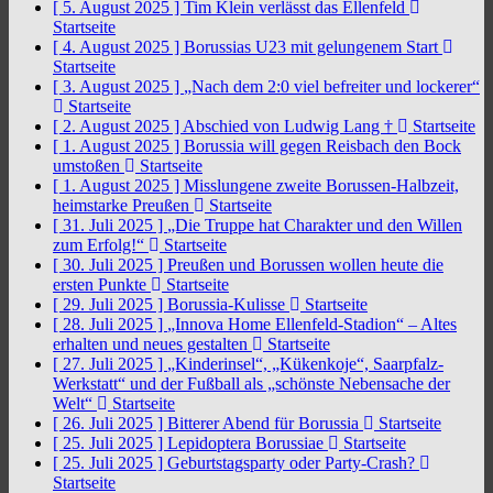
[ 5. August 2025 ]
Tim Klein verlässt das Ellenfeld
Startseite
[ 4. August 2025 ]
Borussias U23 mit gelungenem Start
Startseite
[ 3. August 2025 ]
„Nach dem 2:0 viel befreiter und lockerer“
Startseite
[ 2. August 2025 ]
Abschied von Ludwig Lang †
Startseite
[ 1. August 2025 ]
Borussia will gegen Reisbach den Bock
umstoßen
Startseite
[ 1. August 2025 ]
Misslungene zweite Borussen-Halbzeit,
heimstarke Preußen
Startseite
[ 31. Juli 2025 ]
„Die Truppe hat Charakter und den Willen
zum Erfolg!“
Startseite
[ 30. Juli 2025 ]
Preußen und Borussen wollen heute die
ersten Punkte
Startseite
[ 29. Juli 2025 ]
Borussia-Kulisse
Startseite
[ 28. Juli 2025 ]
„Innova Home Ellenfeld-Stadion“ – Altes
erhalten und neues gestalten
Startseite
[ 27. Juli 2025 ]
„Kinderinsel“, „Kükenkoje“, Saarpfalz-
Werkstatt“ und der Fußball als „schönste Nebensache der
Welt“
Startseite
[ 26. Juli 2025 ]
Bitterer Abend für Borussia
Startseite
[ 25. Juli 2025 ]
Lepidoptera Borussiae
Startseite
[ 25. Juli 2025 ]
Geburtstagsparty oder Party-Crash?
Startseite