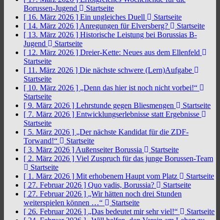
Borussen-Jugend
Startseite
[ 16. März 2026 ]
Ein ungleiches Duell
Startseite
[ 14. März 2026 ]
Anregungen für Elversberg?
Startseite
[ 13. März 2026 ]
Historische Leistung bei Borussias B-
Jugend
Startseite
[ 12. März 2026 ]
Dreier-Kette: Neues aus dem Ellenfeld
Startseite
[ 11. März 2026 ]
Die nächste schwere (Lern)Aufgabe
Startseite
[ 10. März 2026 ]
„Denn das hier ist noch nicht vorbei!“
Startseite
[ 9. März 2026 ]
Lehrstunde gegen Bliesmengen
Startseite
[ 7. März 2026 ]
Entwicklungserlebnisse statt Ergebnisse
Startseite
[ 5. März 2026 ]
„Der nächste Kandidat für die ZDF-
Torwand!“
Startseite
[ 3. März 2026 ]
Außenseiter Borussia
Startseite
[ 2. März 2026 ]
Viel Zuspruch für das junge Borussen-Team
Startseite
[ 1. März 2026 ]
Mit erhobenem Haupt vom Platz
Startseite
[ 27. Februar 2026 ]
Quo vadis, Borussia?
Startseite
[ 27. Februar 2026 ]
„Wir hätten noch drei Stunden
weiterspielen können …“
Startseite
[ 26. Februar 2026 ]
„Das bedeutet mir sehr viel!“
Startseite