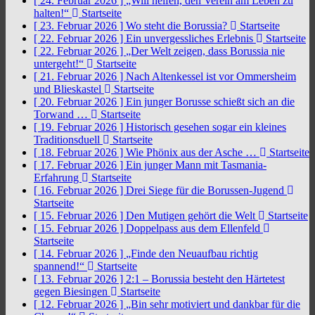
[ 24. Februar 2026 ]
„Will helfen, den Verein am Leben zu
halten!“
Startseite
[ 23. Februar 2026 ]
Wo steht die Borussia?
Startseite
[ 22. Februar 2026 ]
Ein unvergessliches Erlebnis
Startseite
[ 22. Februar 2026 ]
„Der Welt zeigen, dass Borussia nie
untergeht!“
Startseite
[ 21. Februar 2026 ]
Nach Altenkessel ist vor Ommersheim
und Blieskastel
Startseite
[ 20. Februar 2026 ]
Ein junger Borusse schießt sich an die
Torwand …
Startseite
[ 19. Februar 2026 ]
Historisch gesehen sogar ein kleines
Traditionsduell
Startseite
[ 18. Februar 2026 ]
Wie Phönix aus der Asche …
Startseite
[ 17. Februar 2026 ]
Ein junger Mann mit Tasmania-
Erfahrung
Startseite
[ 16. Februar 2026 ]
Drei Siege für die Borussen-Jugend
Startseite
[ 15. Februar 2026 ]
Den Mutigen gehört die Welt
Startseite
[ 15. Februar 2026 ]
Doppelpass aus dem Ellenfeld
Startseite
[ 14. Februar 2026 ]
„Finde den Neuaufbau richtig
spannend!“
Startseite
[ 13. Februar 2026 ]
2:1 – Borussia besteht den Härtetest
gegen Biesingen
Startseite
[ 12. Februar 2026 ]
„Bin sehr motiviert und dankbar für die