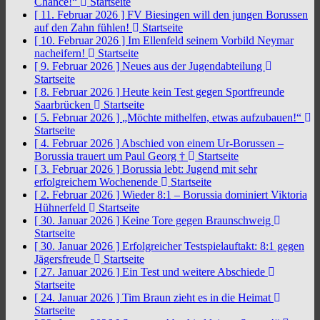
Chance!“
Startseite
[ 11. Februar 2026 ]
FV Biesingen will den jungen Borussen
auf den Zahn fühlen!
Startseite
[ 10. Februar 2026 ]
Im Ellenfeld seinem Vorbild Neymar
nacheifern!
Startseite
[ 9. Februar 2026 ]
Neues aus der Jugendabteilung
Startseite
[ 8. Februar 2026 ]
Heute kein Test gegen Sportfreunde
Saarbrücken
Startseite
[ 5. Februar 2026 ]
„Möchte mithelfen, etwas aufzubauen!“
Startseite
[ 4. Februar 2026 ]
Abschied von einem Ur-Borussen –
Borussia trauert um Paul Georg †
Startseite
[ 3. Februar 2026 ]
Borussia lebt: Jugend mit sehr
erfolgreichem Wochenende
Startseite
[ 2. Februar 2026 ]
Wieder 8:1 – Borussia dominiert Viktoria
Hühnerfeld
Startseite
[ 30. Januar 2026 ]
Keine Tore gegen Braunschweig
Startseite
[ 30. Januar 2026 ]
Erfolgreicher Testspielauftakt: 8:1 gegen
Jägersfreude
Startseite
[ 27. Januar 2026 ]
Ein Test und weitere Abschiede
Startseite
[ 24. Januar 2026 ]
Tim Braun zieht es in die Heimat
Startseite