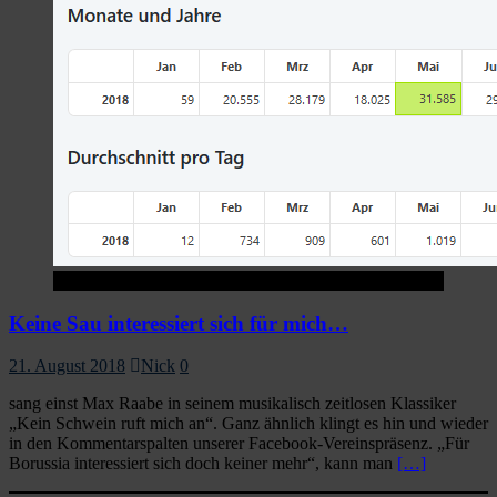
Startseite
Keine Sau interessiert sich für mich…
21. August 2018
Nick
0
sang einst Max Raabe in seinem musikalisch zeitlosen Klassiker
„Kein Schwein ruft mich an“. Ganz ähnlich klingt es hin und wieder
in den Kommentarspalten unserer Facebook-Vereinspräsenz. „Für
Borussia interessiert sich doch keiner mehr“, kann man
[…]