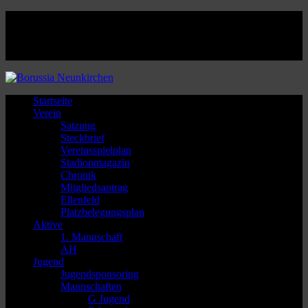
Facebook
Twitter
Instagram
Youtube
Startseite
Verein
Satzung
Steckbrief
Vereinsspielplan
Stadionmagazin
Chronik
Mitgliedsantrag
Ellenfeld
Platzbelegungsplan
Aktive
1. Mannschaft
AH
Jugend
Jugendsponsoring
Mannschaften
G Jugend