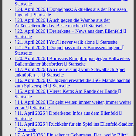
Startseite
[ 24. April 2026 ]
Doppelpass: Aktuelles aus der Borussen-
Jugend
Startseite
[ 23. April 2026 ]
Auch gegen die Wambe aus der
Außenseiterrolle das Beste machen
Startseite
[ 22. April 2026 ]
Dreierkette – News aus dem Ellenfeld
Startseite
[ 21. April 2026 ]
You´ll never walk alone
Startseite
[ 21. April 2026 ]
Doppelpass mit der Borussen-Jugend
Startseite
[ 20. April 2026 ]
Borussias Rumpftruppe gegen Ballweilers
Ballermänner überfordert
Startseite
[ 17. April 2026 ]
An die Leistung vom Schwalbach-Spiel
anknüpfen …
Startseite
[ 16. April 2026 ]
C-Jugend erwartet die JSG Mandelbachtal
zum Spitzenspiel
Startseite
[ 15. April 2026 ]
Vierer-Kette: Am Rande der Bande
Startseite
[ 14. April 2026 ]
Es geht weiter, immer weiter, immer weiter
voran!
Startseite
[ 11. April 2026 ]
Dreierkette: Infos aus dem Ellenfeld
Startseite
[ 11. April 2026 ]
Rückkehr für ein Spiel ins Ellenfeld-Stadion
Startseite
[ 7. April 2026 ]
Ein seltener Geburtstag: Der „weiße Blitz“