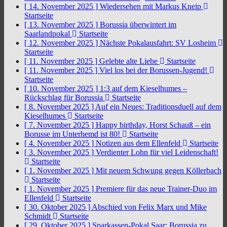
[ 14. November 2025 ]
Wiedersehen mit Markus Kneip
Startseite
[ 13. November 2025 ]
Borussia überwintert im
Saarlandpokal
Startseite
[ 12. November 2025 ]
Nächste Pokalausfahrt: SV Losheim
Startseite
[ 11. November 2025 ]
Gelebte alte Liebe
Startseite
[ 11. November 2025 ]
Viel los bei der Borussen-Jugend!
Startseite
[ 10. November 2025 ]
1:3 auf dem Kieselhumes –
Rückschlag für Borussia
Startseite
[ 8. November 2025 ]
Auf ein Neues: Traditionsduell auf dem
Kieselhumes
Startseite
[ 7. November 2025 ]
Happy birthday, Horst Schauß – ein
Borusse im Unterhemd ist 80!
Startseite
[ 4. November 2025 ]
Notizen aus dem Ellenfeld
Startseite
[ 3. November 2025 ]
Verdienter Lohn für viel Leidenschaft!
Startseite
[ 1. November 2025 ]
Mit neuem Schwung gegen Köllerbach
Startseite
[ 1. November 2025 ]
Premiere für das neue Trainer-Duo im
Ellenfeld
Startseite
[ 30. Oktober 2025 ]
Abschied von Felix Marx und Mike
Schmidt
Startseite
[ 29. Oktober 2025 ]
Sparkassen-Pokal Saar: Borussia zu