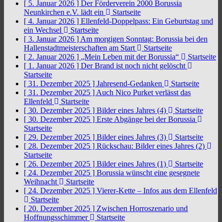
[ 5. Januar 2026 ]
Der Förderverein 2000 Borussia
Neunkirchen e.V. lädt ein
Startseite
[ 4. Januar 2026 ]
Ellenfeld-Doppelpass: Ein Geburtstag und
ein Wechsel
Startseite
[ 3. Januar 2026 ]
Am morgigen Sonntag: Borussia bei den
Hallenstadtmeisterschaften am Start
Startseite
[ 2. Januar 2026 ]
„Mein Leben mit der Borussia“
Startseite
[ 1. Januar 2026 ]
Der Brand ist noch nicht gelöscht
Startseite
[ 31. Dezember 2025 ]
Jahresend-Gedanken
Startseite
[ 31. Dezember 2025 ]
Auch Nico Purket verlässt das
Ellenfeld
Startseite
[ 30. Dezember 2025 ]
Bilder eines Jahres (4)
Startseite
[ 30. Dezember 2025 ]
Erste Abgänge bei der Borussia
Startseite
[ 29. Dezember 2025 ]
Bilder eines Jahres (3)
Startseite
[ 28. Dezember 2025 ]
Rückschau: Bilder eines Jahres (2)
Startseite
[ 26. Dezember 2025 ]
Bilder eines Jahres (1)
Startseite
[ 24. Dezember 2025 ]
Borussia wünscht eine gesegnete
Weihnacht
Startseite
[ 24. Dezember 2025 ]
Vierer-Kette – Infos aus dem Ellenfeld
Startseite
[ 20. Dezember 2025 ]
Zwischen Horroszenario und
Hoffnungsschimmer
Startseite