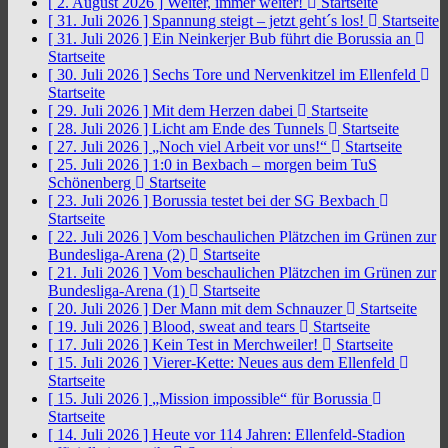
[ 2. August 2026 ]
Weiter, immer weiter!
Startseite
[ 31. Juli 2026 ]
Spannung steigt – jetzt geht´s los!
Startseite
[ 31. Juli 2026 ]
Ein Neinkerjer Bub führt die Borussia an
Startseite
[ 30. Juli 2026 ]
Sechs Tore und Nervenkitzel im Ellenfeld
Startseite
[ 29. Juli 2026 ]
Mit dem Herzen dabei
Startseite
[ 28. Juli 2026 ]
Licht am Ende des Tunnels
Startseite
[ 27. Juli 2026 ]
„Noch viel Arbeit vor uns!“
Startseite
[ 25. Juli 2026 ]
1:0 in Bexbach – morgen beim TuS
Schönenberg
Startseite
[ 23. Juli 2026 ]
Borussia testet bei der SG Bexbach
Startseite
[ 22. Juli 2026 ]
Vom beschaulichen Plätzchen im Grünen zur
Bundesliga-Arena (2)
Startseite
[ 21. Juli 2026 ]
Vom beschaulichen Plätzchen im Grünen zur
Bundesliga-Arena (1)
Startseite
[ 20. Juli 2026 ]
Der Mann mit dem Schnauzer
Startseite
[ 19. Juli 2026 ]
Blood, sweat and tears
Startseite
[ 17. Juli 2026 ]
Kein Test in Merchweiler!
Startseite
[ 15. Juli 2026 ]
Vierer-Kette: Neues aus dem Ellenfeld
Startseite
[ 15. Juli 2026 ]
„Mission impossible“ für Borussia
Startseite
[ 14. Juli 2026 ]
Heute vor 114 Jahren: Ellenfeld-Stadion