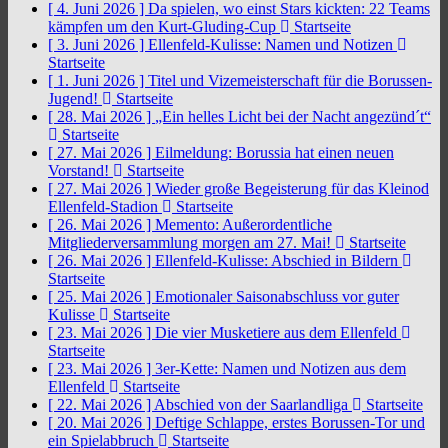
[ 4. Juni 2026 ]
Da spielen, wo einst Stars kickten: 22 Teams
kämpfen um den Kurt-Gluding-Cup
Startseite
[ 3. Juni 2026 ]
Ellenfeld-Kulisse: Namen und Notizen
Startseite
[ 1. Juni 2026 ]
Titel und Vizemeisterschaft für die Borussen-
Jugend!
Startseite
[ 28. Mai 2026 ]
„Ein helles Licht bei der Nacht angezünd´t“
Startseite
[ 27. Mai 2026 ]
Eilmeldung: Borussia hat einen neuen
Vorstand!
Startseite
[ 27. Mai 2026 ]
Wieder große Begeisterung für das Kleinod
Ellenfeld-Stadion
Startseite
[ 26. Mai 2026 ]
Memento: Außerordentliche
Mitgliederversammlung morgen am 27. Mai!
Startseite
[ 26. Mai 2026 ]
Ellenfeld-Kulisse: Abschied in Bildern
Startseite
[ 25. Mai 2026 ]
Emotionaler Saisonabschluss vor guter
Kulisse
Startseite
[ 23. Mai 2026 ]
Die vier Musketiere aus dem Ellenfeld
Startseite
[ 23. Mai 2026 ]
3er-Kette: Namen und Notizen aus dem
Ellenfeld
Startseite
[ 22. Mai 2026 ]
Abschied von der Saarlandliga
Startseite
[ 20. Mai 2026 ]
Deftige Schlappe, erstes Borussen-Tor und
ein Spielabbruch
Startseite