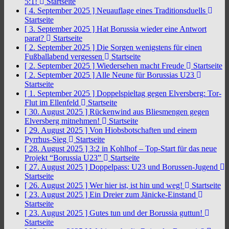
5:1!
Startseite
[ 4. September 2025 ]
Neuauflage eines Traditionsduells
Startseite
[ 3. September 2025 ]
Hat Borussia wieder eine Antwort
parat?
Startseite
[ 2. September 2025 ]
Die Sorgen wenigstens für einen
Fußballabend vergessen
Startseite
[ 2. September 2025 ]
Wiedersehen macht Freude
Startseite
[ 2. September 2025 ]
Alle Neune für Borussias U23
Startseite
[ 1. September 2025 ]
Doppelspieltag gegen Elversberg: Tor-
Flut im Ellenfeld
Startseite
[ 30. August 2025 ]
Rückenwind aus Bliesmengen gegen
Elversberg mitnehmen!
Startseite
[ 29. August 2025 ]
Von Hiobsbotschaften und einem
Pyrrhus-Sieg
Startseite
[ 28. August 2025 ]
3:2 in Kohlhof – Top-Start für das neue
Projekt “Borussia U23”
Startseite
[ 27. August 2025 ]
Doppelpass: U23 und Borussen-Jugend
Startseite
[ 26. August 2025 ]
Wer hier ist, ist hin und weg!
Startseite
[ 23. August 2025 ]
Ein Dreier zum Jänicke-Einstand
Startseite
[ 23. August 2025 ]
Gutes tun und der Borussia guttun!
Startseite