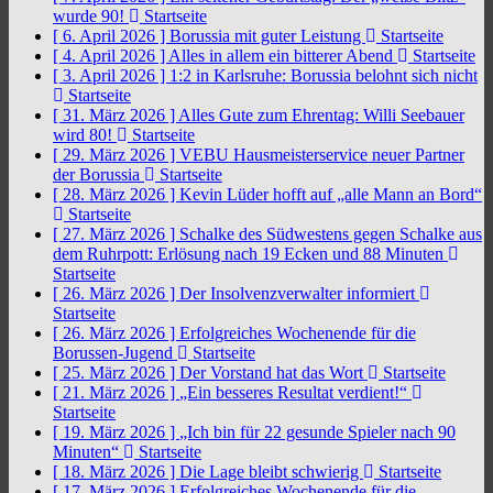
wurde 90!
Startseite
[ 6. April 2026 ]
Borussia mit guter Leistung
Startseite
[ 4. April 2026 ]
Alles in allem ein bitterer Abend
Startseite
[ 3. April 2026 ]
1:2 in Karlsruhe: Borussia belohnt sich nicht
Startseite
[ 31. März 2026 ]
Alles Gute zum Ehrentag: Willi Seebauer
wird 80!
Startseite
[ 29. März 2026 ]
VEBU Hausmeisterservice neuer Partner
der Borussia
Startseite
[ 28. März 2026 ]
Kevin Lüder hofft auf „alle Mann an Bord“
Startseite
[ 27. März 2026 ]
Schalke des Südwestens gegen Schalke aus
dem Ruhrpott: Erlösung nach 19 Ecken und 88 Minuten
Startseite
[ 26. März 2026 ]
Der Insolvenzverwalter informiert
Startseite
[ 26. März 2026 ]
Erfolgreiches Wochenende für die
Borussen-Jugend
Startseite
[ 25. März 2026 ]
Der Vorstand hat das Wort
Startseite
[ 21. März 2026 ]
„Ein besseres Resultat verdient!“
Startseite
[ 19. März 2026 ]
„Ich bin für 22 gesunde Spieler nach 90
Minuten“
Startseite
[ 18. März 2026 ]
Die Lage bleibt schwierig
Startseite
[ 17. März 2026 ]
Erfolgreiches Wochenende für die