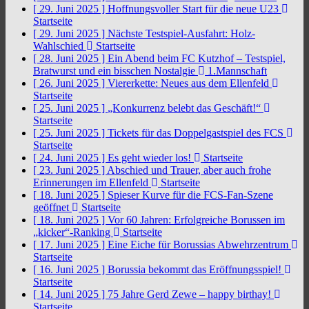
[ 29. Juni 2025 ]
Hoffnungsvoller Start für die neue U23
Startseite
[ 29. Juni 2025 ]
Nächste Testspiel-Ausfahrt: Holz-
Wahlschied
Startseite
[ 28. Juni 2025 ]
Ein Abend beim FC Kutzhof – Testspiel,
Bratwurst und ein bisschen Nostalgie
1.Mannschaft
[ 26. Juni 2025 ]
Viererkette: Neues aus dem Ellenfeld
Startseite
[ 25. Juni 2025 ]
„Konkurrenz belebt das Geschäft!“
Startseite
[ 25. Juni 2025 ]
Tickets für das Doppelgastspiel des FCS
Startseite
[ 24. Juni 2025 ]
Es geht wieder los!
Startseite
[ 23. Juni 2025 ]
Abschied und Trauer, aber auch frohe
Erinnerungen im Ellenfeld
Startseite
[ 18. Juni 2025 ]
Spieser Kurve für die FCS-Fan-Szene
geöffnet
Startseite
[ 18. Juni 2025 ]
Vor 60 Jahren: Erfolgreiche Borussen im
„kicker“-Ranking
Startseite
[ 17. Juni 2025 ]
Eine Eiche für Borussias Abwehrzentrum
Startseite
[ 16. Juni 2025 ]
Borussia bekommt das Eröffnungsspiel!
Startseite
[ 14. Juni 2025 ]
75 Jahre Gerd Zewe – happy birthay!
Startseite