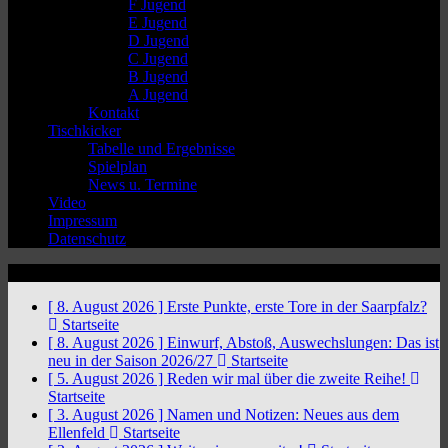
F Jugend
E Jugend
D Jugend
C Jugend
B Jugend
A Jugend
Kontakt
Tischkicker
Tabelle und Ergebnisse
Spielplan
News u. Termine
Video
Impressum
Datenschutz
News Ticker
[ 8. August 2026 ]
Erste Punkte, erste Tore in der Saarpfalz?
Startseite
[ 8. August 2026 ]
Einwurf, Abstoß, Auswechslungen: Das ist
neu in der Saison 2026/27
Startseite
[ 5. August 2026 ]
Reden wir mal über die zweite Reihe!
Startseite
[ 3. August 2026 ]
Namen und Notizen: Neues aus dem
Ellenfeld
Startseite