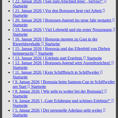
[ 22. Januar 2026 ]
Sag zum Abschied leise: „Servus!“
Startseite
[ 21. Januar 2026 ]
Vor den Borussen liegt viel Arbeit
Startseite
[ 20. Januar 2026 ]
Borussen-Jugend ins neue Jahr gestartet
Startseite
[ 19. Januar 2026 ]
Viel Lehrgeld und ein erster Neuzugang
Startseite
[ 16. Januar 2026 ]
Borussia morgen zu Gast in der
Riegelsberghalle
Startseite
[ 15. Januar 2026 ]
Borussia und das Ellenfeld von Dieben
heimgesucht
Startseite
[ 13. Januar 2026 ]
Erlebnis statt Ergebnis
Startseite
[ 12. Januar 2026 ]
Borussen-Jugend setzt Ausrufezeichen!
Startseite
[ 11. Januar 2026 ]
Kein Schiffbruch in Schiffweiler
Startseite
[ 9. Januar 2026 ]
Borussia beim Samson-Cup in Schiffweiler
am Start
Startseite
[ 8. Januar 2026 ]
Wie geht es weiter bei der Borussia?
Startseite
[ 6. Januar 2026 ]
„Gute Erfahrung und schönes Erlebnis!“
Startseite
[ 5. Januar 2026 ]
Der personelle Aderlass geht weiter
Startseite