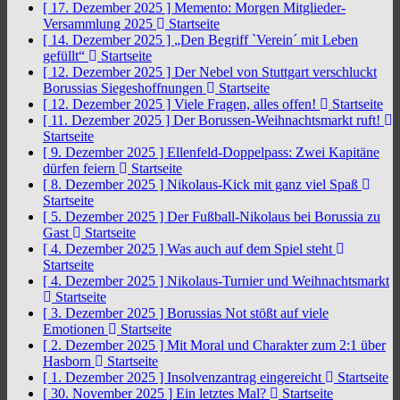
[ 17. Dezember 2025 ]
Memento: Morgen Mitglieder-
Versammlung 2025
Startseite
[ 14. Dezember 2025 ]
„Den Begriff `Verein´ mit Leben
gefüllt“
Startseite
[ 12. Dezember 2025 ]
Der Nebel von Stuttgart verschluckt
Borussias Siegeshoffnungen
Startseite
[ 12. Dezember 2025 ]
Viele Fragen, alles offen!
Startseite
[ 11. Dezember 2025 ]
Der Borussen-Weihnachtsmarkt ruft!
Startseite
[ 9. Dezember 2025 ]
Ellenfeld-Doppelpass: Zwei Kapitäne
dürfen feiern
Startseite
[ 8. Dezember 2025 ]
Nikolaus-Kick mit ganz viel Spaß
Startseite
[ 5. Dezember 2025 ]
Der Fußball-Nikolaus bei Borussia zu
Gast
Startseite
[ 4. Dezember 2025 ]
Was auch auf dem Spiel steht
Startseite
[ 4. Dezember 2025 ]
Nikolaus-Turnier und Weihnachtsmarkt
Startseite
[ 3. Dezember 2025 ]
Borussias Not stößt auf viele
Emotionen
Startseite
[ 2. Dezember 2025 ]
Mit Moral und Charakter zum 2:1 über
Hasborn
Startseite
[ 1. Dezember 2025 ]
Insolvenzantrag eingereicht
Startseite
[ 30. November 2025 ]
Ein letztes Mal?
Startseite