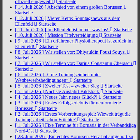
offiziell eingeweiht
Startseite
[ 14. Juli 2026 ]
Abschied von einem großen Borussen
Startseite
[ 12. Juli 2026 ]
Vierer-Kette: Sonntagsnews aus dem
Ellenfeld
Startseite
[ 11. Juli 2026 ]
Im Ellenfeld ist immer was los!
Startseite
[ 10. Juli 2026 ]
Mission Titelverteidigung
Startseite
[ 9. Juli 2026 ]
Ein erfahrener Physiotherapeut ist zurück im
Ellenfeld!
Startseite
[ 8. Juli 2026 ]
Wir stellen vor: Dhiyauldin Fouzi Souysi
Startseite
[ 7. Juli 2026 ]
Wir stellen vor: Darius-Constantin Cherascu
Startseite
[ 6. Juli 2026 ]
„Gute Trainingseinheit unter
Wettbewerbsbedingungen“
Startseite
[ 5. Juli 2026 ]
Zweiter Test – zweiter Sieg
Startseite
[ 5. Juli 2026 ]
Nächste Ausfahrt Bildstock
Startseite
[ 4. Juli 2026 ]
Neues Jahr, neues Glück?!
Startseite
[ 3. Juli 2026 ]
Erstes Erfolgserlebnis für neuformierte
Borussen
Startseite
[ 2. Juli 2026 ]
Erstes Vorbereitungsspiel: Wieweit trägt die
Trainingsarbeit schon Früchte?
Startseite
[ 1. Juli 2026 ]
Fixe Termine für Borussia in der Verbandsliga
Nord-Ost
Startseite
[ 28. Juni 2026 ]
Ein echtes Borussen-Herz hat aufgehört zu