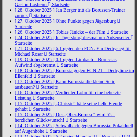
Gast in Losheim
Startseite
[ 28. Oktober 2025 ]
Jan Berger tritt als Borussen-Trainer
zurück
Startseite
[ 27. Oktober 2025 ]
Ohne Punkte gegen Jägersburg
Startseite
[ 26. Oktober 2025 ]
Tobias Jänicke – der Film
Startseite
[ 24. Oktober 2025 ]
In Jägersburg diesmal nur Außenseiter
Startseite
[ 21. Oktober 2025 ]
6:1 gegen den FCN: Ein Derbysieg für
Michael Rosar
Startseite
[ 19. Oktober 2025 ]
0:1 gegen Limbach – Borussias
Aufwind abgebremst
Startseite
[ 18. Oktober 2025 ]
Borussia gegen FCN 21 – Derbytime im
Ellenfeld
Startseite
[ 17. Oktober 2025 ]
Kann Borussia die kleine Serie
ausbauen?
Startseite
[ 16. Oktober 2025 ]
Verdienter Lohn für eine beherzte
Leistung
Startseite
[ 15. Oktober 2025 ]
„Chrissie“ hätte seine helle Freude
gehabt
Startseite
[ 15. Oktober 2025 ]
Der „Ober-Borusse“ wird 55 –
herzlichen Glückwunsch!
Startseite
[ 14. Oktober 2025 ]
Schwalbach gegen Borussia: Pokalduell
auf Augenhöhe
Startseite
[ 13. Oktober 2025 ]
6:2 gegen Hangard II – Borussias U23