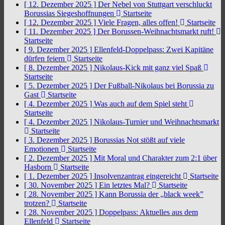
[ 12. Dezember 2025 ]
Der Nebel von Stuttgart verschluckt
Borussias Siegeshoffnungen
Startseite
[ 12. Dezember 2025 ]
Viele Fragen, alles offen!
Startseite
[ 11. Dezember 2025 ]
Der Borussen-Weihnachtsmarkt ruft!
Startseite
[ 9. Dezember 2025 ]
Ellenfeld-Doppelpass: Zwei Kapitäne
dürfen feiern
Startseite
[ 8. Dezember 2025 ]
Nikolaus-Kick mit ganz viel Spaß
Startseite
[ 5. Dezember 2025 ]
Der Fußball-Nikolaus bei Borussia zu
Gast
Startseite
[ 4. Dezember 2025 ]
Was auch auf dem Spiel steht
Startseite
[ 4. Dezember 2025 ]
Nikolaus-Turnier und Weihnachtsmarkt
Startseite
[ 3. Dezember 2025 ]
Borussias Not stößt auf viele
Emotionen
Startseite
[ 2. Dezember 2025 ]
Mit Moral und Charakter zum 2:1 über
Hasborn
Startseite
[ 1. Dezember 2025 ]
Insolvenzantrag eingereicht
Startseite
[ 30. November 2025 ]
Ein letztes Mal?
Startseite
[ 28. November 2025 ]
Kann Borussia der „black week”
trotzen?
Startseite
[ 28. November 2025 ]
Doppelpass: Aktuelles aus dem
Ellenfeld
Startseite