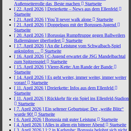
Außenseiterrolle das Beste machen
Startseite
[ 22. April 2026 ]
Dreierkette – News aus dem Ellenfeld
Startseite
[ 21. April 2026 ]
You´ll never walk alone
Startseite
[ 21. April 2026 ]
Doppelpass mit der Borussen-Jugend
Startseite
[ 20. April 2026 ]
Borussias Rumpftruppe gegen Ballweilers
Ballermänner überfordert
Startseite
[ 17. April 2026 ]
An die Leistung vom Schwalbach-Spiel
anknüpfen …
Startseite
[ 16. April 2026 ]
C-Jugend erwartet die JSG Mandelbachtal
zum Spitzenspiel
Startseite
[ 15. April 2026 ]
Vierer-Kette: Am Rande der Bande
Startseite
[ 14. April 2026 ]
Es geht weiter, immer weiter, immer weiter
voran!
Startseite
[ 11. April 2026 ]
Dreierkette: Infos aus dem Ellenfeld
Startseite
[ 11. April 2026 ]
Rückkehr für ein Spiel ins Ellenfeld-Stadion
Startseite
[ 7. April 2026 ]
Ein seltener Geburtstag: Der „weiße Blitz“
wurde 90!
Startseite
[ 6. April 2026 ]
Borussia mit guter Leistung
Startseite
[ 4. April 2026 ]
Alles in allem ein bitterer Abend
Startseite
[ 3. April 2026 ]
1:2 in Karlsruhe: Borussia belohnt sich nicht