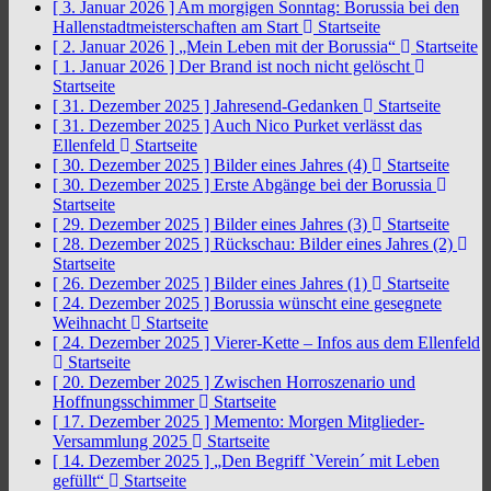
[ 3. Januar 2026 ]
Am morgigen Sonntag: Borussia bei den
Hallenstadtmeisterschaften am Start
Startseite
[ 2. Januar 2026 ]
„Mein Leben mit der Borussia“
Startseite
[ 1. Januar 2026 ]
Der Brand ist noch nicht gelöscht
Startseite
[ 31. Dezember 2025 ]
Jahresend-Gedanken
Startseite
[ 31. Dezember 2025 ]
Auch Nico Purket verlässt das
Ellenfeld
Startseite
[ 30. Dezember 2025 ]
Bilder eines Jahres (4)
Startseite
[ 30. Dezember 2025 ]
Erste Abgänge bei der Borussia
Startseite
[ 29. Dezember 2025 ]
Bilder eines Jahres (3)
Startseite
[ 28. Dezember 2025 ]
Rückschau: Bilder eines Jahres (2)
Startseite
[ 26. Dezember 2025 ]
Bilder eines Jahres (1)
Startseite
[ 24. Dezember 2025 ]
Borussia wünscht eine gesegnete
Weihnacht
Startseite
[ 24. Dezember 2025 ]
Vierer-Kette – Infos aus dem Ellenfeld
Startseite
[ 20. Dezember 2025 ]
Zwischen Horroszenario und
Hoffnungsschimmer
Startseite
[ 17. Dezember 2025 ]
Memento: Morgen Mitglieder-
Versammlung 2025
Startseite
[ 14. Dezember 2025 ]
„Den Begriff `Verein´ mit Leben
gefüllt“
Startseite