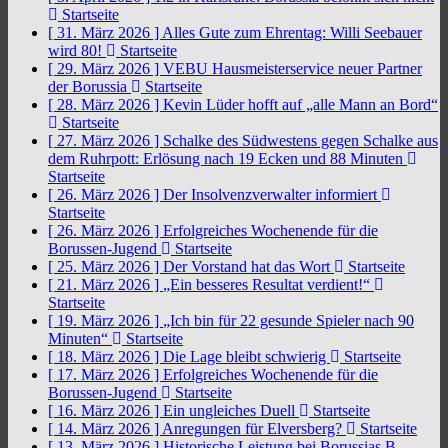
Startseite
[ 31. März 2026 ]
Alles Gute zum Ehrentag: Willi Seebauer
wird 80!
Startseite
[ 29. März 2026 ]
VEBU Hausmeisterservice neuer Partner
der Borussia
Startseite
[ 28. März 2026 ]
Kevin Lüder hofft auf „alle Mann an Bord“
Startseite
[ 27. März 2026 ]
Schalke des Südwestens gegen Schalke aus
dem Ruhrpott: Erlösung nach 19 Ecken und 88 Minuten
Startseite
[ 26. März 2026 ]
Der Insolvenzverwalter informiert
Startseite
[ 26. März 2026 ]
Erfolgreiches Wochenende für die
Borussen-Jugend
Startseite
[ 25. März 2026 ]
Der Vorstand hat das Wort
Startseite
[ 21. März 2026 ]
„Ein besseres Resultat verdient!“
Startseite
[ 19. März 2026 ]
„Ich bin für 22 gesunde Spieler nach 90
Minuten“
Startseite
[ 18. März 2026 ]
Die Lage bleibt schwierig
Startseite
[ 17. März 2026 ]
Erfolgreiches Wochenende für die
Borussen-Jugend
Startseite
[ 16. März 2026 ]
Ein ungleiches Duell
Startseite
[ 14. März 2026 ]
Anregungen für Elversberg?
Startseite
[ 13. März 2026 ]
Historische Leistung bei Borussias B-