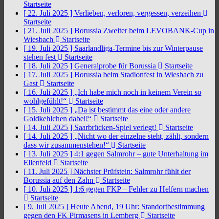
Startseite
[ 22. Juli 2025 ]
Verlieben, verloren, vergessen, verzeihen
Startseite
[ 21. Juli 2025 ]
Borussia Zweiter beim LEVOBANK-Cup in
Wiesbach
Startseite
[ 19. Juli 2025 ]
Saarlandliga-Termine bis zur Winterpause
stehen fest
Startseite
[ 18. Juli 2025 ]
Generalprobe für Borussia
Startseite
[ 17. Juli 2025 ]
Borussia beim Stadionfest in Wiesbach zu
Gast
Startseite
[ 16. Juli 2025 ]
„Ich habe mich noch in keinem Verein so
wohlgefühlt!“
Startseite
[ 15. Juli 2025 ]
„Da ist bestimmt das eine oder andere
Goldkehlchen dabei!“
Startseite
[ 14. Juli 2025 ]
Saarbrücken-Spiel verlegt!
Startseite
[ 14. Juli 2025 ]
„Nicht wo der einzelne steht, zählt, sondern
dass wir zusammenstehen!“
Startseite
[ 13. Juli 2025 ]
4:1 gegen Salmrohr – gute Unterhaltung im
Ellenfeld
Startseite
[ 11. Juli 2025 ]
Nächster Prüfstein: Salmrohr fühlt der
Borussia auf den Zahn
Startseite
[ 10. Juli 2025 ]
1:6 gegen FKP – Fehler zu Helfern machen
Startseite
[ 9. Juli 2025 ]
Heute Abend, 19 Uhr: Standortbestimmung
gegen den FK Pirmasens in Lemberg
Startseite