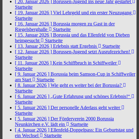
[ 20. Januar 2026 ]
Borussen-Jugend ins neue Jahr gestartet
Startseite
[ 19. Januar 2026 ]
Viel Lehrgeld und ein erster Neuzugang
Startseite
[ 16. Januar 2026 ]
Borussia morgen zu Gast in der
Riegelsberghalle
Startseite
[ 15. Januar 2026 ]
Borussia und das Ellenfeld von Dieben
heimgesucht
Startseite
[ 13. Januar 2026 ]
Erlebnis statt Ergebnis
Startseite
[ 12. Januar 2026 ]
Borussen-Jugend setzt Ausrufezeichen!
Startseite
[ 11. Januar 2026 ]
Kein Schiffbruch in Schiffweiler
Startseite
[ 9. Januar 2026 ]
Borussia beim Samson-Cup in Schiffweiler
am Start
Startseite
[ 8. Januar 2026 ]
Wie geht es weiter bei der Borussia?
Startseite
[ 6. Januar 2026 ]
„Gute Erfahrung und schönes Erlebnis!“
Startseite
[ 5. Januar 2026 ]
Der personelle Aderlass geht weiter
Startseite
[ 5. Januar 2026 ]
Der Förderverein 2000 Borussia
Neunkirchen e.V. lädt ein
Startseite
[ 4. Januar 2026 ]
Ellenfeld-Doppelpass: Ein Geburtstag und
ein Wechsel
Startseite