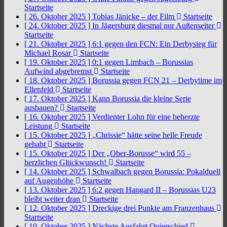
Startseite
[ 26. Oktober 2025 ]
Tobias Jänicke – der Film
Startseite
[ 24. Oktober 2025 ]
In Jägersburg diesmal nur Außenseiter
Startseite
[ 21. Oktober 2025 ]
6:1 gegen den FCN: Ein Derbysieg für
Michael Rosar
Startseite
[ 19. Oktober 2025 ]
0:1 gegen Limbach – Borussias
Aufwind abgebremst
Startseite
[ 18. Oktober 2025 ]
Borussia gegen FCN 21 – Derbytime im
Ellenfeld
Startseite
[ 17. Oktober 2025 ]
Kann Borussia die kleine Serie
ausbauen?
Startseite
[ 16. Oktober 2025 ]
Verdienter Lohn für eine beherzte
Leistung
Startseite
[ 15. Oktober 2025 ]
„Chrissie“ hätte seine helle Freude
gehabt
Startseite
[ 15. Oktober 2025 ]
Der „Ober-Borusse“ wird 55 –
herzlichen Glückwunsch!
Startseite
[ 14. Oktober 2025 ]
Schwalbach gegen Borussia: Pokalduell
auf Augenhöhe
Startseite
[ 13. Oktober 2025 ]
6:2 gegen Hangard II – Borussias U23
bleibt weiter dran
Startseite
[ 12. Oktober 2025 ]
Dreckige drei Punkte am Franzenhaus
Startseite
[ 10. Oktober 2025 ]
Nächste Ausfahrt Quierschied