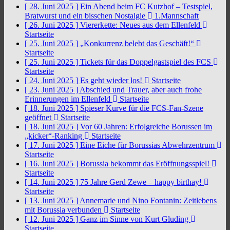
[ 28. Juni 2025 ]
Ein Abend beim FC Kutzhof – Testspiel,
Bratwurst und ein bisschen Nostalgie
1.Mannschaft
[ 26. Juni 2025 ]
Viererkette: Neues aus dem Ellenfeld
Startseite
[ 25. Juni 2025 ]
„Konkurrenz belebt das Geschäft!“
Startseite
[ 25. Juni 2025 ]
Tickets für das Doppelgastspiel des FCS
Startseite
[ 24. Juni 2025 ]
Es geht wieder los!
Startseite
[ 23. Juni 2025 ]
Abschied und Trauer, aber auch frohe
Erinnerungen im Ellenfeld
Startseite
[ 18. Juni 2025 ]
Spieser Kurve für die FCS-Fan-Szene
geöffnet
Startseite
[ 18. Juni 2025 ]
Vor 60 Jahren: Erfolgreiche Borussen im
„kicker“-Ranking
Startseite
[ 17. Juni 2025 ]
Eine Eiche für Borussias Abwehrzentrum
Startseite
[ 16. Juni 2025 ]
Borussia bekommt das Eröffnungsspiel!
Startseite
[ 14. Juni 2025 ]
75 Jahre Gerd Zewe – happy birthay!
Startseite
[ 13. Juni 2025 ]
Annemarie und Nino Fontanin: Zeitlebens
mit Borussia verbunden
Startseite
[ 12. Juni 2025 ]
Ganz im Sinne von Kurt Gluding
Startseite