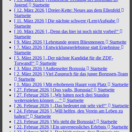
Jugend
Startseite
[ 12. März 2026 ]
Dreier-Kette: Neues aus dem Ellenfeld
Startseite
[ 11. März 2026 ]
Die nächste schwere (Lern)Aufgabe
Startseite
[ 10. März 2026 ]
„Denn das hier ist noch nicht vorbei!“
Startseite
[ 9. März 2026 ]
Lehrstunde gegen Bliesmengen
Startseite
[ 7. März 2026 ]
Entwicklungserlebnisse statt Ergebnisse
Startseite
[ 5. März 2026 ]
„Der nächste Kandidat für die ZDF-
Torwand!“
Startseite
[ 3. März 2026 ]
Außenseiter Borussia
Startseite
[ 2. März 2026 ]
Viel Zuspruch für das junge Borussen-Team
Startseite
[ 1. März 2026 ]
Mit erhobenem Haupt vom Platz
Startseite
[ 27. Februar 2026 ]
Quo vadis, Borussia?
Startseite
[ 27. Februar 2026 ]
„Wir hätten noch drei Stunden
weiterspielen können …“
Startseite
[ 26. Februar 2026 ]
„Das bedeutet mir sehr viel!“
Startseite
[ 24. Februar 2026 ]
„Will helfen, den Verein am Leben zu
halten!“
Startseite
[ 23. Februar 2026 ]
Wo steht die Borussia?
Startseite
[ 22. Februar 2026 ]
Ein unvergessliches Erlebnis
Startseite