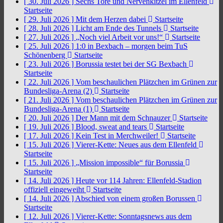
[ 30. Juli 2026 ]
Sechs Tore und Nervenkitzel im Ellenfeld
Startseite
[ 29. Juli 2026 ]
Mit dem Herzen dabei
Startseite
[ 28. Juli 2026 ]
Licht am Ende des Tunnels
Startseite
[ 27. Juli 2026 ]
„Noch viel Arbeit vor uns!“
Startseite
[ 25. Juli 2026 ]
1:0 in Bexbach – morgen beim TuS
Schönenberg
Startseite
[ 23. Juli 2026 ]
Borussia testet bei der SG Bexbach
Startseite
[ 22. Juli 2026 ]
Vom beschaulichen Plätzchen im Grünen zur
Bundesliga-Arena (2)
Startseite
[ 21. Juli 2026 ]
Vom beschaulichen Plätzchen im Grünen zur
Bundesliga-Arena (1)
Startseite
[ 20. Juli 2026 ]
Der Mann mit dem Schnauzer
Startseite
[ 19. Juli 2026 ]
Blood, sweat and tears
Startseite
[ 17. Juli 2026 ]
Kein Test in Merchweiler!
Startseite
[ 15. Juli 2026 ]
Vierer-Kette: Neues aus dem Ellenfeld
Startseite
[ 15. Juli 2026 ]
„Mission impossible“ für Borussia
Startseite
[ 14. Juli 2026 ]
Heute vor 114 Jahren: Ellenfeld-Stadion
offiziell eingeweiht
Startseite
[ 14. Juli 2026 ]
Abschied von einem großen Borussen
Startseite
[ 12. Juli 2026 ]
Vierer-Kette: Sonntagsnews aus dem