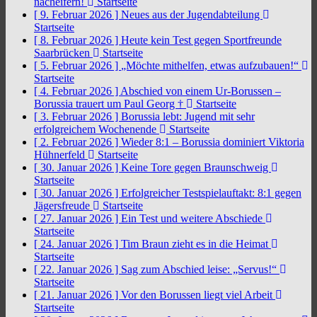
nacheifern!
Startseite
[ 9. Februar 2026 ]
Neues aus der Jugendabteilung
Startseite
[ 8. Februar 2026 ]
Heute kein Test gegen Sportfreunde
Saarbrücken
Startseite
[ 5. Februar 2026 ]
„Möchte mithelfen, etwas aufzubauen!“
Startseite
[ 4. Februar 2026 ]
Abschied von einem Ur-Borussen –
Borussia trauert um Paul Georg †
Startseite
[ 3. Februar 2026 ]
Borussia lebt: Jugend mit sehr
erfolgreichem Wochenende
Startseite
[ 2. Februar 2026 ]
Wieder 8:1 – Borussia dominiert Viktoria
Hühnerfeld
Startseite
[ 30. Januar 2026 ]
Keine Tore gegen Braunschweig
Startseite
[ 30. Januar 2026 ]
Erfolgreicher Testspielauftakt: 8:1 gegen
Jägersfreude
Startseite
[ 27. Januar 2026 ]
Ein Test und weitere Abschiede
Startseite
[ 24. Januar 2026 ]
Tim Braun zieht es in die Heimat
Startseite
[ 22. Januar 2026 ]
Sag zum Abschied leise: „Servus!“
Startseite
[ 21. Januar 2026 ]
Vor den Borussen liegt viel Arbeit
Startseite