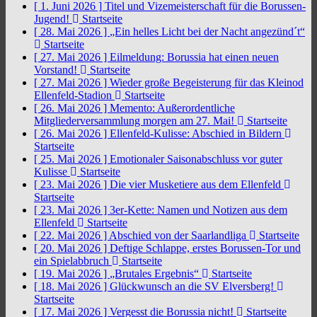
[ 1. Juni 2026 ]
Titel und Vizemeisterschaft für die Borussen-
Jugend!
Startseite
[ 28. Mai 2026 ]
„Ein helles Licht bei der Nacht angezünd´t“
Startseite
[ 27. Mai 2026 ]
Eilmeldung: Borussia hat einen neuen
Vorstand!
Startseite
[ 27. Mai 2026 ]
Wieder große Begeisterung für das Kleinod
Ellenfeld-Stadion
Startseite
[ 26. Mai 2026 ]
Memento: Außerordentliche
Mitgliederversammlung morgen am 27. Mai!
Startseite
[ 26. Mai 2026 ]
Ellenfeld-Kulisse: Abschied in Bildern
Startseite
[ 25. Mai 2026 ]
Emotionaler Saisonabschluss vor guter
Kulisse
Startseite
[ 23. Mai 2026 ]
Die vier Musketiere aus dem Ellenfeld
Startseite
[ 23. Mai 2026 ]
3er-Kette: Namen und Notizen aus dem
Ellenfeld
Startseite
[ 22. Mai 2026 ]
Abschied von der Saarlandliga
Startseite
[ 20. Mai 2026 ]
Deftige Schlappe, erstes Borussen-Tor und
ein Spielabbruch
Startseite
[ 19. Mai 2026 ]
„Brutales Ergebnis“
Startseite
[ 18. Mai 2026 ]
Glückwunsch an die SV Elversberg!
Startseite
[ 17. Mai 2026 ]
Vergesst die Borussia nicht!
Startseite