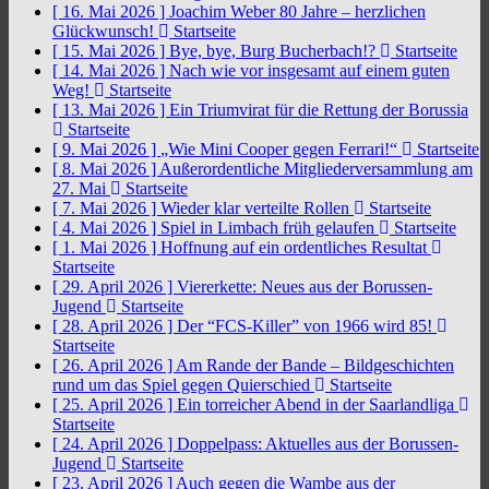
[ 16. Mai 2026 ]
Joachim Weber 80 Jahre – herzlichen
Glückwunsch!
Startseite
[ 15. Mai 2026 ]
Bye, bye, Burg Bucherbach!?
Startseite
[ 14. Mai 2026 ]
Nach wie vor insgesamt auf einem guten
Weg!
Startseite
[ 13. Mai 2026 ]
Ein Triumvirat für die Rettung der Borussia
Startseite
[ 9. Mai 2026 ]
„Wie Mini Cooper gegen Ferrari!“
Startseite
[ 8. Mai 2026 ]
Außerordentliche Mitgliederversammlung am
27. Mai
Startseite
[ 7. Mai 2026 ]
Wieder klar verteilte Rollen
Startseite
[ 4. Mai 2026 ]
Spiel in Limbach früh gelaufen
Startseite
[ 1. Mai 2026 ]
Hoffnung auf ein ordentliches Resultat
Startseite
[ 29. April 2026 ]
Viererkette: Neues aus der Borussen-
Jugend
Startseite
[ 28. April 2026 ]
Der “FCS-Killer” von 1966 wird 85!
Startseite
[ 26. April 2026 ]
Am Rande der Bande – Bildgeschichten
rund um das Spiel gegen Quierschied
Startseite
[ 25. April 2026 ]
Ein torreicher Abend in der Saarlandliga
Startseite
[ 24. April 2026 ]
Doppelpass: Aktuelles aus der Borussen-
Jugend
Startseite
[ 23. April 2026 ]
Auch gegen die Wambe aus der