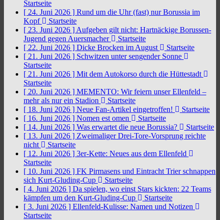
Startseite
[ 24. Juni 2026 ]
Rund um die Uhr (fast) nur Borussia im
Kopf
Startseite
[ 23. Juni 2026 ]
Aufgeben gilt nicht: Hartnäckige Borussen-
Jugend gegen Auersmacher
Startseite
[ 22. Juni 2026 ]
Dicke Brocken im August
Startseite
[ 21. Juni 2026 ]
Schwitzen unter sengender Sonne
Startseite
[ 21. Juni 2026 ]
Mit dem Autokorso durch die Hüttestadt
Startseite
[ 20. Juni 2026 ]
MEMENTO: Wir feiern unser Ellenfeld –
mehr als nur ein Stadion
Startseite
[ 18. Juni 2026 ]
Neue Fan-Artikel eingetroffen!
Startseite
[ 16. Juni 2026 ]
Nomen est omen
Startseite
[ 14. Juni 2026 ]
Was erwartet die neue Borussia?
Startseite
[ 13. Juni 2026 ]
Zweimaliger Drei-Tore-Vorsprung reichte
nicht
Startseite
[ 12. Juni 2026 ]
3er-Kette: Neues aus dem Ellenfeld
Startseite
[ 10. Juni 2026 ]
FK Pirmasens und Eintracht Trier schnappen
sich Kurt-Gluding-Cup
Startseite
[ 4. Juni 2026 ]
Da spielen, wo einst Stars kickten: 22 Teams
kämpfen um den Kurt-Gluding-Cup
Startseite
[ 3. Juni 2026 ]
Ellenfeld-Kulisse: Namen und Notizen
Startseite