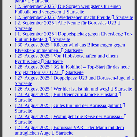
parat?
Startseite
[ 2. September 2025 ]
Die Sorgen wenigstens für einen
Fußballabend vergessen
Startseite
[ 2. September 2025 ]
Wiedersehen macht Freude
Startseite
[ 2. September 2025 ]
Alle Neune für Borussias U23
Startseite
[ 1. September 2025 ]
Doppelspieltag gegen Elversberg: Tor-
Flut im Ellenfeld
Startseite
[ 30. August 2025 ]
Rückenwind aus Bliesmengen gegen
Elversberg mitnehmen!
Startseite
[ 29. August 2025 ]
Von Hiobsbotschaften und einem
Pyrrhus-Sieg
Startseite
[ 28. August 2025 ]
3:2 in Kohlhof – Top-Start für das neue
Projekt “Borussia U23”
Startseite
[ 27. August 2025 ]
Doppelpass: U23 und Borussen-Jugend
Startseite
[ 26. August 2025 ]
Wer hier ist, ist hin und weg!
Startseite
[ 23. August 2025 ]
Ein Dreier zum Jänicke-Einstand
Startseite
[ 23. August 2025 ]
Gutes tun und der Borussia guttun!
Startseite
[ 22. August 2025 ]
Wohin geht die Reise der Borussia?
Startseite
[ 21. August 2025 ]
Borussias VAR – der Mann mit dem
untrüglichen Auge
Startseite