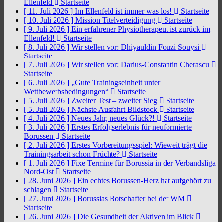
Ellenfeld
Startseite
[ 11. Juli 2026 ]
Im Ellenfeld ist immer was los!
Startseite
[ 10. Juli 2026 ]
Mission Titelverteidigung
Startseite
[ 9. Juli 2026 ]
Ein erfahrener Physiotherapeut ist zurück im
Ellenfeld!
Startseite
[ 8. Juli 2026 ]
Wir stellen vor: Dhiyauldin Fouzi Souysi
Startseite
[ 7. Juli 2026 ]
Wir stellen vor: Darius-Constantin Cherascu
Startseite
[ 6. Juli 2026 ]
„Gute Trainingseinheit unter
Wettbewerbsbedingungen“
Startseite
[ 5. Juli 2026 ]
Zweiter Test – zweiter Sieg
Startseite
[ 5. Juli 2026 ]
Nächste Ausfahrt Bildstock
Startseite
[ 4. Juli 2026 ]
Neues Jahr, neues Glück?!
Startseite
[ 3. Juli 2026 ]
Erstes Erfolgserlebnis für neuformierte
Borussen
Startseite
[ 2. Juli 2026 ]
Erstes Vorbereitungsspiel: Wieweit trägt die
Trainingsarbeit schon Früchte?
Startseite
[ 1. Juli 2026 ]
Fixe Termine für Borussia in der Verbandsliga
Nord-Ost
Startseite
[ 28. Juni 2026 ]
Ein echtes Borussen-Herz hat aufgehört zu
schlagen
Startseite
[ 27. Juni 2026 ]
Borussias Botschafter bei der WM
Startseite
[ 26. Juni 2026 ]
Die Gesundheit der Aktiven im Blick