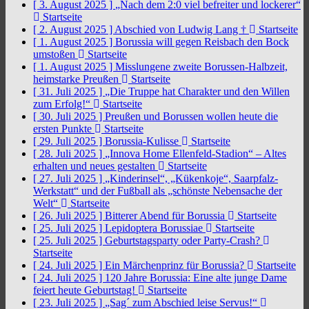
[ 3. August 2025 ]
„Nach dem 2:0 viel befreiter und lockerer“
Startseite
[ 2. August 2025 ]
Abschied von Ludwig Lang †
Startseite
[ 1. August 2025 ]
Borussia will gegen Reisbach den Bock
umstoßen
Startseite
[ 1. August 2025 ]
Misslungene zweite Borussen-Halbzeit,
heimstarke Preußen
Startseite
[ 31. Juli 2025 ]
„Die Truppe hat Charakter und den Willen
zum Erfolg!“
Startseite
[ 30. Juli 2025 ]
Preußen und Borussen wollen heute die
ersten Punkte
Startseite
[ 29. Juli 2025 ]
Borussia-Kulisse
Startseite
[ 28. Juli 2025 ]
„Innova Home Ellenfeld-Stadion“ – Altes
erhalten und neues gestalten
Startseite
[ 27. Juli 2025 ]
„Kinderinsel“, „Kükenkoje“, Saarpfalz-
Werkstatt“ und der Fußball als „schönste Nebensache der
Welt“
Startseite
[ 26. Juli 2025 ]
Bitterer Abend für Borussia
Startseite
[ 25. Juli 2025 ]
Lepidoptera Borussiae
Startseite
[ 25. Juli 2025 ]
Geburtstagsparty oder Party-Crash?
Startseite
[ 24. Juli 2025 ]
Ein Märchenprinz für Borussia?
Startseite
[ 24. Juli 2025 ]
120 Jahre Borussia: Eine alte junge Dame
feiert heute Geburtstag!
Startseite
[ 23. Juli 2025 ]
„Sag´ zum Abschied leise Servus!“