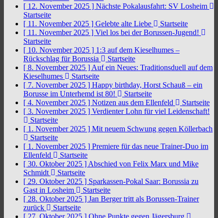
[ 12. November 2025 ]
Nächste Pokalausfahrt: SV Losheim
Startseite
[ 11. November 2025 ]
Gelebte alte Liebe
Startseite
[ 11. November 2025 ]
Viel los bei der Borussen-Jugend!
Startseite
[ 10. November 2025 ]
1:3 auf dem Kieselhumes –
Rückschlag für Borussia
Startseite
[ 8. November 2025 ]
Auf ein Neues: Traditionsduell auf dem
Kieselhumes
Startseite
[ 7. November 2025 ]
Happy birthday, Horst Schauß – ein
Borusse im Unterhemd ist 80!
Startseite
[ 4. November 2025 ]
Notizen aus dem Ellenfeld
Startseite
[ 3. November 2025 ]
Verdienter Lohn für viel Leidenschaft!
Startseite
[ 1. November 2025 ]
Mit neuem Schwung gegen Köllerbach
Startseite
[ 1. November 2025 ]
Premiere für das neue Trainer-Duo im
Ellenfeld
Startseite
[ 30. Oktober 2025 ]
Abschied von Felix Marx und Mike
Schmidt
Startseite
[ 29. Oktober 2025 ]
Sparkassen-Pokal Saar: Borussia zu
Gast in Losheim
Startseite
[ 28. Oktober 2025 ]
Jan Berger tritt als Borussen-Trainer
zurück
Startseite
[ 27. Oktober 2025 ]
Ohne Punkte gegen Jägersburg