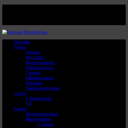
Facebook
Twitter
Instagram
Youtube
Startseite
Verein
Satzung
Steckbrief
Vereinsspielplan
Stadionmagazin
Chronik
Mitgliedsantrag
Ellenfeld
Platzbelegungsplan
Aktive
1. Mannschaft
AH
Jugend
Jugendsponsoring
Mannschaften
G Jugend