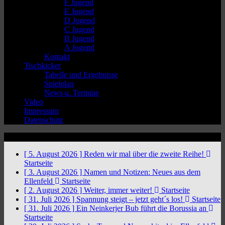
F Jugend
E Jugend
D Jugend
C Jugend
B Jugend
A Jugend
Kontakt
Tischkicker
Tabelle und Ergebnisse
Spielplan
News u. Termine
Video
Impressum
Datenschutz
News Ticker
[ 5. August 2026 ]
Reden wir mal über die zweite Reihe!
Startseite
[ 3. August 2026 ]
Namen und Notizen: Neues aus dem
Ellenfeld
Startseite
[ 2. August 2026 ]
Weiter, immer weiter!
Startseite
[ 31. Juli 2026 ]
Spannung steigt – jetzt geht´s los!
Startseite
[ 31. Juli 2026 ]
Ein Neinkerjer Bub führt die Borussia an
Startseite