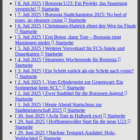
[ 8. Juli 2025 ]
Borussia U23: Ein Projekt, das Spannung
verspricht!
Startseite
[ 7. Juli 2025 ]
Borussia Stadtchampion 2025: No bed of
roses, no pleasure cruise
Startseite
[ 6. Juli 2025 ]
Christmann-Hattrick ebnet den Weg ins Finale
Startseite
[ 5. Juli 2025 ]
Erst Beton, dann Tore – Borussia ringt
Marpingen nieder
Startseite
[ 5. Juli 2025 ]
Weiterer Vorverkauf für FCS-Spiele und
Dauerkarten
Startseite
[ 4. Juli 2025 ]
Strammes Wochenende für Borussia
Startseite
[ 3. Juli 2025 ]
Ein Schritt zurück als ein Schritt nach vorne?
Startseite
[ 2. Juli 2025 ]
„Vom Erfindergeist zur Gegenwart: Ein
Sommertag beim SCL“
Startseite
[ 1. Juli 2025 ]
Zwei Stadttitel für die Borussen-Jugend
Startseite
[ 1. Juli 2025 ]
Heute Abend Startschuss zur
Stadtmeisterschaft 2025
Startseite
[ 30. Juni 2025 ]
Acht Tore in Halbzeit zwei
Startseite
[ 29. Juni 2025 ]
Hoffnungsvoller Start für die neue U23
Startseite
[ 29. Juni 2025 ]
Nächste Testspiel-Ausfahrt: Holz-
Wahlschied
Startseite