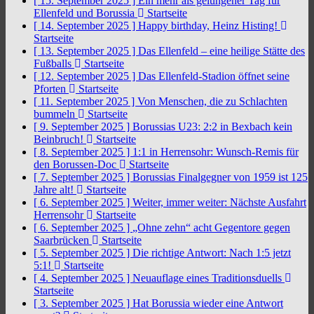
[ 15. September 2025 ]
Ein mehr als gelungener Tag für
Ellenfeld und Borussia
Startseite
[ 14. September 2025 ]
Happy birthday, Heinz Histing!
Startseite
[ 13. September 2025 ]
Das Ellenfeld – eine heilige Stätte des
Fußballs
Startseite
[ 12. September 2025 ]
Das Ellenfeld-Stadion öffnet seine
Pforten
Startseite
[ 11. September 2025 ]
Von Menschen, die zu Schlachten
bummeln
Startseite
[ 9. September 2025 ]
Borussias U23: 2:2 in Bexbach kein
Beinbruch!
Startseite
[ 8. September 2025 ]
1:1 in Herrensohr: Wunsch-Remis für
den Borussen-Doc
Startseite
[ 7. September 2025 ]
Borussias Finalgegner von 1959 ist 125
Jahre alt!
Startseite
[ 6. September 2025 ]
Weiter, immer weiter: Nächste Ausfahrt
Herrensohr
Startseite
[ 6. September 2025 ]
„Ohne zehn“ acht Gegentore gegen
Saarbrücken
Startseite
[ 5. September 2025 ]
Die richtige Antwort: Nach 1:5 jetzt
5:1!
Startseite
[ 4. September 2025 ]
Neuauflage eines Traditionsduells
Startseite
[ 3. September 2025 ]
Hat Borussia wieder eine Antwort