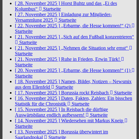
[ 28. November 2025 ]
Horst Buhtz und das „Ei des
Kolumbus“
Startseite
[ 27. November 2025 ]
Einladung zur Mitglieder-
Versammlung 2025
Startseite
[ 22. November 2025 ]
„Erbarme, die Hesse kommen!“ (2)
Startseite
[ 21. November 2025 ]
„Sich auf den Fußball konzentrieren“
Startseite
[ 21. November 2025 ]
„Nehmen die Situation sehr ernst“
Startseite
[ 21. November 2025 ]
Ruhe in Frieden, Erwin Türk!
Startseite
[ 20. November 2025 ]
„Erbarme, die Hesse kommen!“ (1)
Startseite
[ 18. November 2025 ]
Namen, Bilder, Notizen – Newsmix
aus dem Ellenfeld
Startseite
[ 17. November 2025 ]
Borussia rockt Reisbach
Startseite
[ 16. November 2025 ]
Daten, Fakten, Zahlen: Ein bisschen
Statistik für die Chronistik
Startseite
[ 15. November 2025 ]
In Reisbach die dürftige
Auswärtsbilanz endlich aufbessern!
Startseite
[ 14. November 2025 ]
Wiedersehen mit Markus Kneip
Startseite
[ 13. November 2025 ]
Borussia überwintert im
Saarlandpokal
Startseite