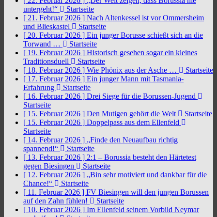
[ 22. Februar 2026 ]
„Der Welt zeigen, dass Borussia nie
untergeht!“
Startseite
[ 21. Februar 2026 ]
Nach Altenkessel ist vor Ommersheim
und Blieskastel
Startseite
[ 20. Februar 2026 ]
Ein junger Borusse schießt sich an die
Torwand …
Startseite
[ 19. Februar 2026 ]
Historisch gesehen sogar ein kleines
Traditionsduell
Startseite
[ 18. Februar 2026 ]
Wie Phönix aus der Asche …
Startseite
[ 17. Februar 2026 ]
Ein junger Mann mit Tasmania-
Erfahrung
Startseite
[ 16. Februar 2026 ]
Drei Siege für die Borussen-Jugend
Startseite
[ 15. Februar 2026 ]
Den Mutigen gehört die Welt
Startseite
[ 15. Februar 2026 ]
Doppelpass aus dem Ellenfeld
Startseite
[ 14. Februar 2026 ]
„Finde den Neuaufbau richtig
spannend!“
Startseite
[ 13. Februar 2026 ]
2:1 – Borussia besteht den Härtetest
gegen Biesingen
Startseite
[ 12. Februar 2026 ]
„Bin sehr motiviert und dankbar für die
Chance!“
Startseite
[ 11. Februar 2026 ]
FV Biesingen will den jungen Borussen
auf den Zahn fühlen!
Startseite
[ 10. Februar 2026 ]
Im Ellenfeld seinem Vorbild Neymar