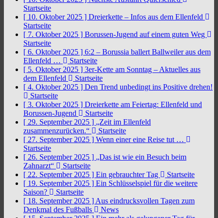
Startseite
[ 10. Oktober 2025 ]
Dreierkette – Infos aus dem Ellenfeld
Startseite
[ 7. Oktober 2025 ]
Borussen-Jugend auf einem guten Weg
Startseite
[ 6. Oktober 2025 ]
6:2 – Borussia ballert Ballweiler aus dem
Ellenfeld …
Startseite
[ 5. Oktober 2025 ]
3er-Kette am Sonntag – Aktuelles aus
dem Ellenfeld
Startseite
[ 4. Oktober 2025 ]
Den Trend unbedingt ins Positive drehen!
Startseite
[ 3. Oktober 2025 ]
Dreierkette am Feiertag: Ellenfeld und
Borussen-Jugend
Startseite
[ 29. September 2025 ]
„Zeit im Ellenfeld
zusammenzurücken.“
Startseite
[ 27. September 2025 ]
Wenn einer eine Reise tut …
Startseite
[ 26. September 2025 ]
„Das ist wie ein Besuch beim
Zahnarzt“
Startseite
[ 22. September 2025 ]
Ein gebrauchter Tag
Startseite
[ 19. September 2025 ]
Ein Schlüsselspiel für die weitere
Saison?
Startseite
[ 18. September 2025 ]
Aus eindrucksvollen Tagen zum
Denkmal des Fußballs
News