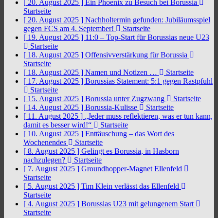
[ 20. August 2025 ]
Ein Phoenix zu Besuch bei Borussia
Startseite
[ 20. August 2025 ]
Nachholtermin gefunden: Jubiläumsspiel
gegen FCS am 4. September!
Startseite
[ 19. August 2025 ]
11:0 – Top-Start für Borussias neue U23
Startseite
[ 18. August 2025 ]
Offensivverstärkung für Borussia
Startseite
[ 18. August 2025 ]
Namen und Notizen …
Startseite
[ 17. August 2025 ]
Borussias Statement: 5:1 gegen Rastpfuhl
Startseite
[ 15. August 2025 ]
Borussia unter Zugzwang
Startseite
[ 14. August 2025 ]
Borussia-Kulisse
Startseite
[ 11. August 2025 ]
„Jeder muss reflektieren, was er tun kann,
damit es besser wird!“
Startseite
[ 10. August 2025 ]
Enttäuschung – das Wort des
Wochenendes
Startseite
[ 8. August 2025 ]
Gelingt es Borussia, in Hasborn
nachzulegen?
Startseite
[ 7. August 2025 ]
Groundhopper-Magnet Ellenfeld
Startseite
[ 5. August 2025 ]
Tim Klein verlässt das Ellenfeld
Startseite
[ 4. August 2025 ]
Borussias U23 mit gelungenem Start
Startseite