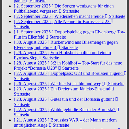
parat?
Startseite
[ 2. September 2025 ]
Die Sorgen wenigstens für einen
Fußballabend vergessen
Startseite
[ 2. September 2025 ]
Wiedersehen macht Freude
Startseite
[ 2. September 2025 ]
Alle Neune für Borussias U23
Startseite
[ 1. September 2025 ]
Doppelspieltag gegen Elversberg: Tor-
Flut im Ellenfeld
Startseite
[ 30. August 2025 ]
Rückenwind aus Bliesmengen gegen
Elversberg mitnehmen!
Startseite
[ 29. August 2025 ]
Von Hiobsbotschaften und einem
Pyrrhus-Sieg
Startseite
[ 28. August 2025 ]
3:2 in Kohlhof – Top-Start für das neue
Projekt “Borussia U23”
Startseite
[ 27. August 2025 ]
Doppelpass: U23 und Borussen-Jugend
Startseite
[ 26. August 2025 ]
Wer hier ist, ist hin und weg!
Startseite
[ 23. August 2025 ]
Ein Dreier zum Jänicke-Einstand
Startseite
[ 23. August 2025 ]
Gutes tun und der Borussia guttun!
Startseite
[ 22. August 2025 ]
Wohin geht die Reise der Borussia?
Startseite
[ 21. August 2025 ]
Borussias VAR – der Mann mit dem
untrüglichen Auge
Startseite