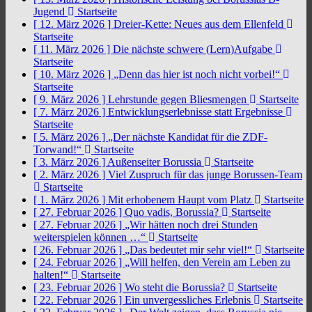
Jugend
Startseite
[ 12. März 2026 ]
Dreier-Kette: Neues aus dem Ellenfeld
Startseite
[ 11. März 2026 ]
Die nächste schwere (Lern)Aufgabe
Startseite
[ 10. März 2026 ]
„Denn das hier ist noch nicht vorbei!“
Startseite
[ 9. März 2026 ]
Lehrstunde gegen Bliesmengen
Startseite
[ 7. März 2026 ]
Entwicklungserlebnisse statt Ergebnisse
Startseite
[ 5. März 2026 ]
„Der nächste Kandidat für die ZDF-
Torwand!“
Startseite
[ 3. März 2026 ]
Außenseiter Borussia
Startseite
[ 2. März 2026 ]
Viel Zuspruch für das junge Borussen-Team
Startseite
[ 1. März 2026 ]
Mit erhobenem Haupt vom Platz
Startseite
[ 27. Februar 2026 ]
Quo vadis, Borussia?
Startseite
[ 27. Februar 2026 ]
„Wir hätten noch drei Stunden
weiterspielen können …“
Startseite
[ 26. Februar 2026 ]
„Das bedeutet mir sehr viel!“
Startseite
[ 24. Februar 2026 ]
„Will helfen, den Verein am Leben zu
halten!“
Startseite
[ 23. Februar 2026 ]
Wo steht die Borussia?
Startseite
[ 22. Februar 2026 ]
Ein unvergessliches Erlebnis
Startseite