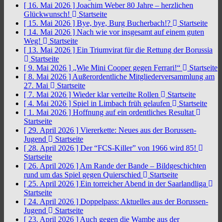
[ 16. Mai 2026 ]
Joachim Weber 80 Jahre – herzlichen
Glückwunsch!
Startseite
[ 15. Mai 2026 ]
Bye, bye, Burg Bucherbach!?
Startseite
[ 14. Mai 2026 ]
Nach wie vor insgesamt auf einem guten
Weg!
Startseite
[ 13. Mai 2026 ]
Ein Triumvirat für die Rettung der Borussia
Startseite
[ 9. Mai 2026 ]
„Wie Mini Cooper gegen Ferrari!“
Startseite
[ 8. Mai 2026 ]
Außerordentliche Mitgliederversammlung am
27. Mai
Startseite
[ 7. Mai 2026 ]
Wieder klar verteilte Rollen
Startseite
[ 4. Mai 2026 ]
Spiel in Limbach früh gelaufen
Startseite
[ 1. Mai 2026 ]
Hoffnung auf ein ordentliches Resultat
Startseite
[ 29. April 2026 ]
Viererkette: Neues aus der Borussen-
Jugend
Startseite
[ 28. April 2026 ]
Der “FCS-Killer” von 1966 wird 85!
Startseite
[ 26. April 2026 ]
Am Rande der Bande – Bildgeschichten
rund um das Spiel gegen Quierschied
Startseite
[ 25. April 2026 ]
Ein torreicher Abend in der Saarlandliga
Startseite
[ 24. April 2026 ]
Doppelpass: Aktuelles aus der Borussen-
Jugend
Startseite
[ 23. April 2026 ]
Auch gegen die Wambe aus der