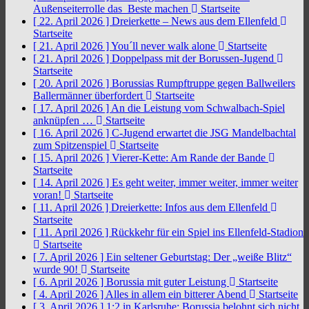
Außenseiterrolle das Beste machen
Startseite
[ 22. April 2026 ]
Dreierkette – News aus dem Ellenfeld
Startseite
[ 21. April 2026 ]
You´ll never walk alone
Startseite
[ 21. April 2026 ]
Doppelpass mit der Borussen-Jugend
Startseite
[ 20. April 2026 ]
Borussias Rumpftruppe gegen Ballweilers
Ballermänner überfordert
Startseite
[ 17. April 2026 ]
An die Leistung vom Schwalbach-Spiel
anknüpfen …
Startseite
[ 16. April 2026 ]
C-Jugend erwartet die JSG Mandelbachtal
zum Spitzenspiel
Startseite
[ 15. April 2026 ]
Vierer-Kette: Am Rande der Bande
Startseite
[ 14. April 2026 ]
Es geht weiter, immer weiter, immer weiter
voran!
Startseite
[ 11. April 2026 ]
Dreierkette: Infos aus dem Ellenfeld
Startseite
[ 11. April 2026 ]
Rückkehr für ein Spiel ins Ellenfeld-Stadion
Startseite
[ 7. April 2026 ]
Ein seltener Geburtstag: Der „weiße Blitz“
wurde 90!
Startseite
[ 6. April 2026 ]
Borussia mit guter Leistung
Startseite
[ 4. April 2026 ]
Alles in allem ein bitterer Abend
Startseite
[ 3. April 2026 ]
1:2 in Karlsruhe: Borussia belohnt sich nicht