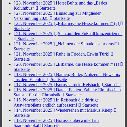
[ 28. November 2025 ]
Horst Buhtz und das „Ei des
Kolumbus“
Startseite
[ 27. November 2025 ]
Einladung zur Mitglieder-
Versammlung 2025
Startseite
[ 22. November 2025 ]
„Erbarme, die Hesse kommen!“ (2)
Startseite
[ 21. November 2025 ]
„Sich auf den Fußball konzentrieren“
Startseite
[ 21. November 2025 ]
„Nehmen die Situation sehr ernst“
Startseite
[ 21. November 2025 ]
Ruhe in Frieden, Erwin Türk!
Startseite
[ 20. November 2025 ]
„Erbarme, die Hesse kommen!“ (1)
Startseite
[ 18. November 2025 ]
Namen, Bilder, Notizen – Newsmix
aus dem Ellenfeld
Startseite
[ 17. November 2025 ]
Borussia rockt Reisbach
Startseite
[ 16. November 2025 ]
Daten, Fakten, Zahlen: Ein bisschen
Statistik für die Chronistik
Startseite
[ 15. November 2025 ]
In Reisbach die dürftige
Auswärtsbilanz endlich aufbessern!
Startseite
[ 14. November 2025 ]
Wiedersehen mit Markus Kneip
Startseite
[ 13. November 2025 ]
Borussia überwintert im
Saarlandpokal
Startseite