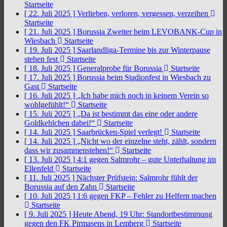
Startseite
[ 22. Juli 2025 ]
Verlieben, verloren, vergessen, verzeihen
Startseite
[ 21. Juli 2025 ]
Borussia Zweiter beim LEVOBANK-Cup in
Wiesbach
Startseite
[ 19. Juli 2025 ]
Saarlandliga-Termine bis zur Winterpause
stehen fest
Startseite
[ 18. Juli 2025 ]
Generalprobe für Borussia
Startseite
[ 17. Juli 2025 ]
Borussia beim Stadionfest in Wiesbach zu
Gast
Startseite
[ 16. Juli 2025 ]
„Ich habe mich noch in keinem Verein so
wohlgefühlt!“
Startseite
[ 15. Juli 2025 ]
„Da ist bestimmt das eine oder andere
Goldkehlchen dabei!“
Startseite
[ 14. Juli 2025 ]
Saarbrücken-Spiel verlegt!
Startseite
[ 14. Juli 2025 ]
„Nicht wo der einzelne steht, zählt, sondern
dass wir zusammenstehen!“
Startseite
[ 13. Juli 2025 ]
4:1 gegen Salmrohr – gute Unterhaltung im
Ellenfeld
Startseite
[ 11. Juli 2025 ]
Nächster Prüfstein: Salmrohr fühlt der
Borussia auf den Zahn
Startseite
[ 10. Juli 2025 ]
1:6 gegen FKP – Fehler zu Helfern machen
Startseite
[ 9. Juli 2025 ]
Heute Abend, 19 Uhr: Standortbestimmung
gegen den FK Pirmasens in Lemberg
Startseite