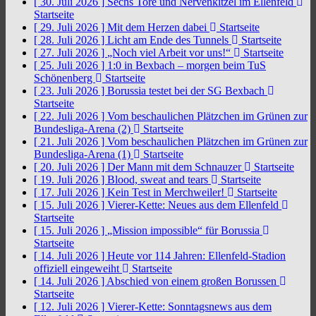
[ 30. Juli 2026 ]
Sechs Tore und Nervenkitzel im Ellenfeld
Startseite
[ 29. Juli 2026 ]
Mit dem Herzen dabei
Startseite
[ 28. Juli 2026 ]
Licht am Ende des Tunnels
Startseite
[ 27. Juli 2026 ]
„Noch viel Arbeit vor uns!“
Startseite
[ 25. Juli 2026 ]
1:0 in Bexbach – morgen beim TuS
Schönenberg
Startseite
[ 23. Juli 2026 ]
Borussia testet bei der SG Bexbach
Startseite
[ 22. Juli 2026 ]
Vom beschaulichen Plätzchen im Grünen zur
Bundesliga-Arena (2)
Startseite
[ 21. Juli 2026 ]
Vom beschaulichen Plätzchen im Grünen zur
Bundesliga-Arena (1)
Startseite
[ 20. Juli 2026 ]
Der Mann mit dem Schnauzer
Startseite
[ 19. Juli 2026 ]
Blood, sweat and tears
Startseite
[ 17. Juli 2026 ]
Kein Test in Merchweiler!
Startseite
[ 15. Juli 2026 ]
Vierer-Kette: Neues aus dem Ellenfeld
Startseite
[ 15. Juli 2026 ]
„Mission impossible“ für Borussia
Startseite
[ 14. Juli 2026 ]
Heute vor 114 Jahren: Ellenfeld-Stadion
offiziell eingeweiht
Startseite
[ 14. Juli 2026 ]
Abschied von einem großen Borussen
Startseite
[ 12. Juli 2026 ]
Vierer-Kette: Sonntagsnews aus dem