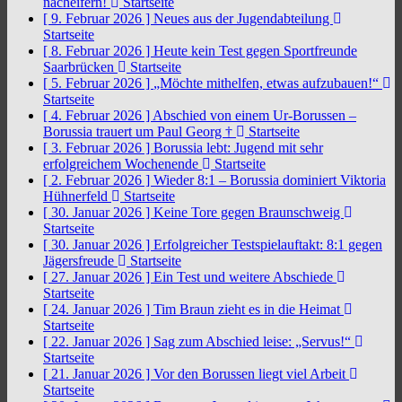
nacheifern!
Startseite
[ 9. Februar 2026 ]
Neues aus der Jugendabteilung
Startseite
[ 8. Februar 2026 ]
Heute kein Test gegen Sportfreunde
Saarbrücken
Startseite
[ 5. Februar 2026 ]
„Möchte mithelfen, etwas aufzubauen!“
Startseite
[ 4. Februar 2026 ]
Abschied von einem Ur-Borussen –
Borussia trauert um Paul Georg †
Startseite
[ 3. Februar 2026 ]
Borussia lebt: Jugend mit sehr
erfolgreichem Wochenende
Startseite
[ 2. Februar 2026 ]
Wieder 8:1 – Borussia dominiert Viktoria
Hühnerfeld
Startseite
[ 30. Januar 2026 ]
Keine Tore gegen Braunschweig
Startseite
[ 30. Januar 2026 ]
Erfolgreicher Testspielauftakt: 8:1 gegen
Jägersfreude
Startseite
[ 27. Januar 2026 ]
Ein Test und weitere Abschiede
Startseite
[ 24. Januar 2026 ]
Tim Braun zieht es in die Heimat
Startseite
[ 22. Januar 2026 ]
Sag zum Abschied leise: „Servus!“
Startseite
[ 21. Januar 2026 ]
Vor den Borussen liegt viel Arbeit
Startseite