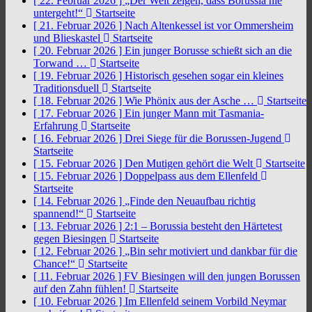
[ 22. Februar 2026 ]
„Der Welt zeigen, dass Borussia nie
untergeht!“
Startseite
[ 21. Februar 2026 ]
Nach Altenkessel ist vor Ommersheim
und Blieskastel
Startseite
[ 20. Februar 2026 ]
Ein junger Borusse schießt sich an die
Torwand …
Startseite
[ 19. Februar 2026 ]
Historisch gesehen sogar ein kleines
Traditionsduell
Startseite
[ 18. Februar 2026 ]
Wie Phönix aus der Asche …
Startseite
[ 17. Februar 2026 ]
Ein junger Mann mit Tasmania-
Erfahrung
Startseite
[ 16. Februar 2026 ]
Drei Siege für die Borussen-Jugend
Startseite
[ 15. Februar 2026 ]
Den Mutigen gehört die Welt
Startseite
[ 15. Februar 2026 ]
Doppelpass aus dem Ellenfeld
Startseite
[ 14. Februar 2026 ]
„Finde den Neuaufbau richtig
spannend!“
Startseite
[ 13. Februar 2026 ]
2:1 – Borussia besteht den Härtetest
gegen Biesingen
Startseite
[ 12. Februar 2026 ]
„Bin sehr motiviert und dankbar für die
Chance!“
Startseite
[ 11. Februar 2026 ]
FV Biesingen will den jungen Borussen
auf den Zahn fühlen!
Startseite
[ 10. Februar 2026 ]
Im Ellenfeld seinem Vorbild Neymar