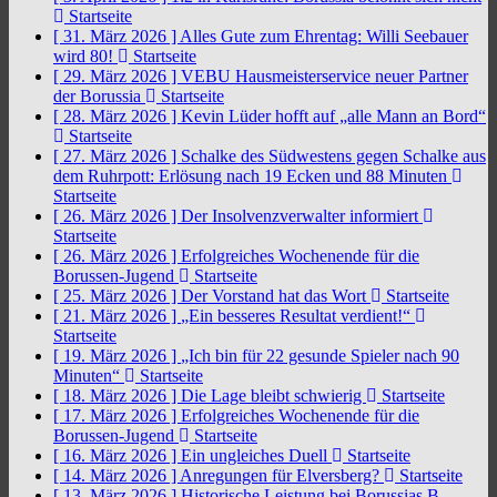
Startseite
[ 31. März 2026 ]
Alles Gute zum Ehrentag: Willi Seebauer
wird 80!
Startseite
[ 29. März 2026 ]
VEBU Hausmeisterservice neuer Partner
der Borussia
Startseite
[ 28. März 2026 ]
Kevin Lüder hofft auf „alle Mann an Bord“
Startseite
[ 27. März 2026 ]
Schalke des Südwestens gegen Schalke aus
dem Ruhrpott: Erlösung nach 19 Ecken und 88 Minuten
Startseite
[ 26. März 2026 ]
Der Insolvenzverwalter informiert
Startseite
[ 26. März 2026 ]
Erfolgreiches Wochenende für die
Borussen-Jugend
Startseite
[ 25. März 2026 ]
Der Vorstand hat das Wort
Startseite
[ 21. März 2026 ]
„Ein besseres Resultat verdient!“
Startseite
[ 19. März 2026 ]
„Ich bin für 22 gesunde Spieler nach 90
Minuten“
Startseite
[ 18. März 2026 ]
Die Lage bleibt schwierig
Startseite
[ 17. März 2026 ]
Erfolgreiches Wochenende für die
Borussen-Jugend
Startseite
[ 16. März 2026 ]
Ein ungleiches Duell
Startseite
[ 14. März 2026 ]
Anregungen für Elversberg?
Startseite
[ 13. März 2026 ]
Historische Leistung bei Borussias B-