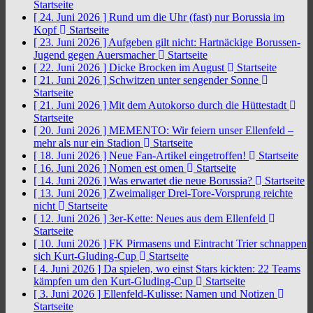
Startseite
[ 24. Juni 2026 ]
Rund um die Uhr (fast) nur Borussia im
Kopf
Startseite
[ 23. Juni 2026 ]
Aufgeben gilt nicht: Hartnäckige Borussen-
Jugend gegen Auersmacher
Startseite
[ 22. Juni 2026 ]
Dicke Brocken im August
Startseite
[ 21. Juni 2026 ]
Schwitzen unter sengender Sonne
Startseite
[ 21. Juni 2026 ]
Mit dem Autokorso durch die Hüttestadt
Startseite
[ 20. Juni 2026 ]
MEMENTO: Wir feiern unser Ellenfeld –
mehr als nur ein Stadion
Startseite
[ 18. Juni 2026 ]
Neue Fan-Artikel eingetroffen!
Startseite
[ 16. Juni 2026 ]
Nomen est omen
Startseite
[ 14. Juni 2026 ]
Was erwartet die neue Borussia?
Startseite
[ 13. Juni 2026 ]
Zweimaliger Drei-Tore-Vorsprung reichte
nicht
Startseite
[ 12. Juni 2026 ]
3er-Kette: Neues aus dem Ellenfeld
Startseite
[ 10. Juni 2026 ]
FK Pirmasens und Eintracht Trier schnappen
sich Kurt-Gluding-Cup
Startseite
[ 4. Juni 2026 ]
Da spielen, wo einst Stars kickten: 22 Teams
kämpfen um den Kurt-Gluding-Cup
Startseite
[ 3. Juni 2026 ]
Ellenfeld-Kulisse: Namen und Notizen
Startseite