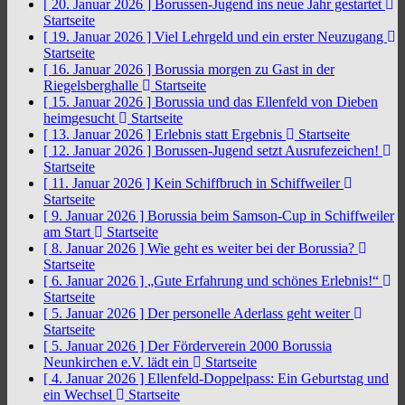
[ 20. Januar 2026 ]
Borussen-Jugend ins neue Jahr gestartet
Startseite
[ 19. Januar 2026 ]
Viel Lehrgeld und ein erster Neuzugang
Startseite
[ 16. Januar 2026 ]
Borussia morgen zu Gast in der
Riegelsberghalle
Startseite
[ 15. Januar 2026 ]
Borussia und das Ellenfeld von Dieben
heimgesucht
Startseite
[ 13. Januar 2026 ]
Erlebnis statt Ergebnis
Startseite
[ 12. Januar 2026 ]
Borussen-Jugend setzt Ausrufezeichen!
Startseite
[ 11. Januar 2026 ]
Kein Schiffbruch in Schiffweiler
Startseite
[ 9. Januar 2026 ]
Borussia beim Samson-Cup in Schiffweiler
am Start
Startseite
[ 8. Januar 2026 ]
Wie geht es weiter bei der Borussia?
Startseite
[ 6. Januar 2026 ]
„Gute Erfahrung und schönes Erlebnis!“
Startseite
[ 5. Januar 2026 ]
Der personelle Aderlass geht weiter
Startseite
[ 5. Januar 2026 ]
Der Förderverein 2000 Borussia
Neunkirchen e.V. lädt ein
Startseite
[ 4. Januar 2026 ]
Ellenfeld-Doppelpass: Ein Geburtstag und
ein Wechsel
Startseite