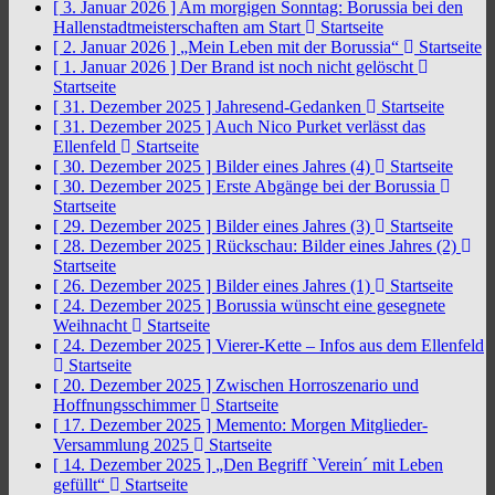
[ 3. Januar 2026 ]
Am morgigen Sonntag: Borussia bei den
Hallenstadtmeisterschaften am Start
Startseite
[ 2. Januar 2026 ]
„Mein Leben mit der Borussia“
Startseite
[ 1. Januar 2026 ]
Der Brand ist noch nicht gelöscht
Startseite
[ 31. Dezember 2025 ]
Jahresend-Gedanken
Startseite
[ 31. Dezember 2025 ]
Auch Nico Purket verlässt das
Ellenfeld
Startseite
[ 30. Dezember 2025 ]
Bilder eines Jahres (4)
Startseite
[ 30. Dezember 2025 ]
Erste Abgänge bei der Borussia
Startseite
[ 29. Dezember 2025 ]
Bilder eines Jahres (3)
Startseite
[ 28. Dezember 2025 ]
Rückschau: Bilder eines Jahres (2)
Startseite
[ 26. Dezember 2025 ]
Bilder eines Jahres (1)
Startseite
[ 24. Dezember 2025 ]
Borussia wünscht eine gesegnete
Weihnacht
Startseite
[ 24. Dezember 2025 ]
Vierer-Kette – Infos aus dem Ellenfeld
Startseite
[ 20. Dezember 2025 ]
Zwischen Horroszenario und
Hoffnungsschimmer
Startseite
[ 17. Dezember 2025 ]
Memento: Morgen Mitglieder-
Versammlung 2025
Startseite
[ 14. Dezember 2025 ]
„Den Begriff `Verein´ mit Leben
gefüllt“
Startseite