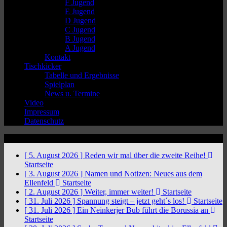
F Jugend
E Jugend
D Jugend
C Jugend
B Jugend
A Jugend
Kontakt
Tischkicker
Tabelle und Ergebnisse
Spielplan
News u. Termine
Video
Impressum
Datenschutz
News Ticker
[ 5. August 2026 ]
Reden wir mal über die zweite Reihe!
Startseite
[ 3. August 2026 ]
Namen und Notizen: Neues aus dem
Ellenfeld
Startseite
[ 2. August 2026 ]
Weiter, immer weiter!
Startseite
[ 31. Juli 2026 ]
Spannung steigt – jetzt geht´s los!
Startseite
[ 31. Juli 2026 ]
Ein Neinkerjer Bub führt die Borussia an
Startseite