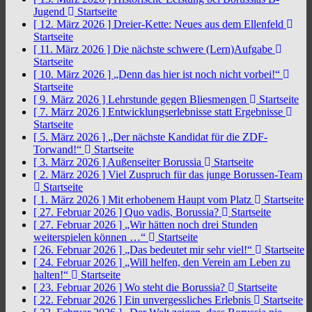
Jugend
Startseite
[ 12. März 2026 ]
Dreier-Kette: Neues aus dem Ellenfeld
Startseite
[ 11. März 2026 ]
Die nächste schwere (Lern)Aufgabe
Startseite
[ 10. März 2026 ]
„Denn das hier ist noch nicht vorbei!“
Startseite
[ 9. März 2026 ]
Lehrstunde gegen Bliesmengen
Startseite
[ 7. März 2026 ]
Entwicklungserlebnisse statt Ergebnisse
Startseite
[ 5. März 2026 ]
„Der nächste Kandidat für die ZDF-
Torwand!“
Startseite
[ 3. März 2026 ]
Außenseiter Borussia
Startseite
[ 2. März 2026 ]
Viel Zuspruch für das junge Borussen-Team
Startseite
[ 1. März 2026 ]
Mit erhobenem Haupt vom Platz
Startseite
[ 27. Februar 2026 ]
Quo vadis, Borussia?
Startseite
[ 27. Februar 2026 ]
„Wir hätten noch drei Stunden
weiterspielen können …“
Startseite
[ 26. Februar 2026 ]
„Das bedeutet mir sehr viel!“
Startseite
[ 24. Februar 2026 ]
„Will helfen, den Verein am Leben zu
halten!“
Startseite
[ 23. Februar 2026 ]
Wo steht die Borussia?
Startseite
[ 22. Februar 2026 ]
Ein unvergessliches Erlebnis
Startseite