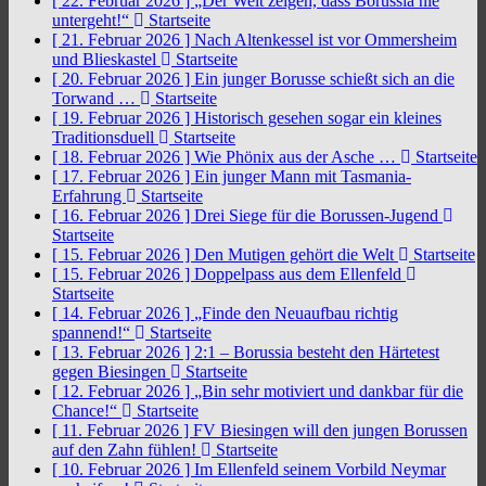
[ 22. Februar 2026 ]
„Der Welt zeigen, dass Borussia nie
untergeht!“
Startseite
[ 21. Februar 2026 ]
Nach Altenkessel ist vor Ommersheim
und Blieskastel
Startseite
[ 20. Februar 2026 ]
Ein junger Borusse schießt sich an die
Torwand …
Startseite
[ 19. Februar 2026 ]
Historisch gesehen sogar ein kleines
Traditionsduell
Startseite
[ 18. Februar 2026 ]
Wie Phönix aus der Asche …
Startseite
[ 17. Februar 2026 ]
Ein junger Mann mit Tasmania-
Erfahrung
Startseite
[ 16. Februar 2026 ]
Drei Siege für die Borussen-Jugend
Startseite
[ 15. Februar 2026 ]
Den Mutigen gehört die Welt
Startseite
[ 15. Februar 2026 ]
Doppelpass aus dem Ellenfeld
Startseite
[ 14. Februar 2026 ]
„Finde den Neuaufbau richtig
spannend!“
Startseite
[ 13. Februar 2026 ]
2:1 – Borussia besteht den Härtetest
gegen Biesingen
Startseite
[ 12. Februar 2026 ]
„Bin sehr motiviert und dankbar für die
Chance!“
Startseite
[ 11. Februar 2026 ]
FV Biesingen will den jungen Borussen
auf den Zahn fühlen!
Startseite
[ 10. Februar 2026 ]
Im Ellenfeld seinem Vorbild Neymar