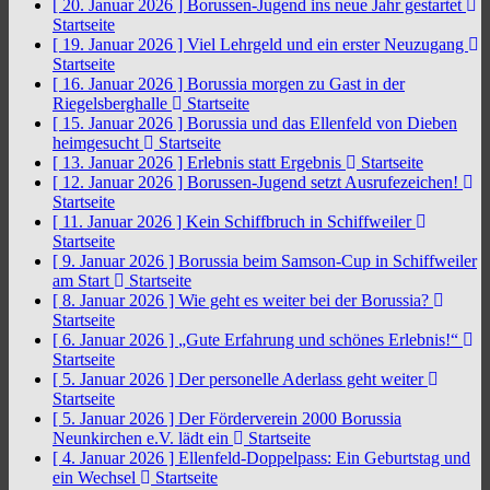
[ 20. Januar 2026 ]
Borussen-Jugend ins neue Jahr gestartet
Startseite
[ 19. Januar 2026 ]
Viel Lehrgeld und ein erster Neuzugang
Startseite
[ 16. Januar 2026 ]
Borussia morgen zu Gast in der
Riegelsberghalle
Startseite
[ 15. Januar 2026 ]
Borussia und das Ellenfeld von Dieben
heimgesucht
Startseite
[ 13. Januar 2026 ]
Erlebnis statt Ergebnis
Startseite
[ 12. Januar 2026 ]
Borussen-Jugend setzt Ausrufezeichen!
Startseite
[ 11. Januar 2026 ]
Kein Schiffbruch in Schiffweiler
Startseite
[ 9. Januar 2026 ]
Borussia beim Samson-Cup in Schiffweiler
am Start
Startseite
[ 8. Januar 2026 ]
Wie geht es weiter bei der Borussia?
Startseite
[ 6. Januar 2026 ]
„Gute Erfahrung und schönes Erlebnis!“
Startseite
[ 5. Januar 2026 ]
Der personelle Aderlass geht weiter
Startseite
[ 5. Januar 2026 ]
Der Förderverein 2000 Borussia
Neunkirchen e.V. lädt ein
Startseite
[ 4. Januar 2026 ]
Ellenfeld-Doppelpass: Ein Geburtstag und
ein Wechsel
Startseite