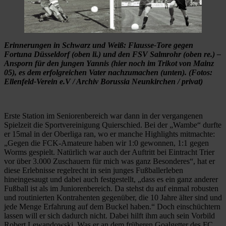
Erinnerungen in Schwarz und Weiß: Flausse-Tore gegen
Fortuna Düsseldorf (oben li.) und den FSV Salmrohr (oben re.) –
Ansporn für den jungen Yannis (hier noch im Trikot von Mainz
05), es dem erfolgreichen Vater nachzumachen (unten). (Fotos:
Ellenfeld-Verein e.V / Archiv Borussia Neunkirchen / privat)
Erste Station im Seniorenbereich war dann in der vergangenen
Spielzeit die Sportvereinigung Quierschied. Bei der „Wambe“ durfte
er 15mal in der Oberliga ran, wo er manche Highlights mitmachte:
„Gegen die FCK-Amateure haben wir 1:0 gewonnen, 1:1 gegen
Worms gespielt. Natürlich war auch der Auftritt bei Eintracht Trier
vor über 3.000 Zuschauern für mich was ganz Besonderes“, hat er
diese Erlebnisse regelrecht in sein junges Fußballerleben
hineingesaugt und dabei auch festgestellt, „dass es ein ganz anderer
Fußball ist als im Juniorenbereich. Da stehst du auf einmal robusten
und routinierten Kontrahenten gegenüber, die 10 Jahre älter sind und
jede Menge Erfahrung auf dem Buckel haben.“ Doch einschüchtern
lassen will er sich dadurch nicht. Dabei hilft ihm auch sein Vorbild
Robert Lewandowski. Was er an dem früheren Goalgetter des FC