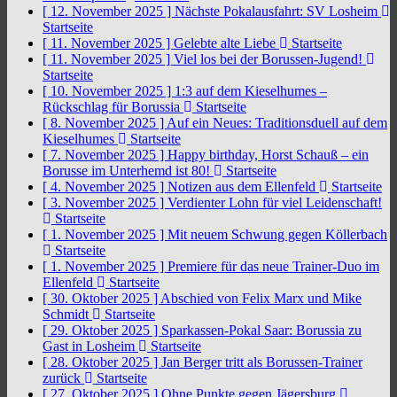
[ 12. November 2025 ]
Nächste Pokalausfahrt: SV Losheim
Startseite
[ 11. November 2025 ]
Gelebte alte Liebe
Startseite
[ 11. November 2025 ]
Viel los bei der Borussen-Jugend!
Startseite
[ 10. November 2025 ]
1:3 auf dem Kieselhumes –
Rückschlag für Borussia
Startseite
[ 8. November 2025 ]
Auf ein Neues: Traditionsduell auf dem
Kieselhumes
Startseite
[ 7. November 2025 ]
Happy birthday, Horst Schauß – ein
Borusse im Unterhemd ist 80!
Startseite
[ 4. November 2025 ]
Notizen aus dem Ellenfeld
Startseite
[ 3. November 2025 ]
Verdienter Lohn für viel Leidenschaft!
Startseite
[ 1. November 2025 ]
Mit neuem Schwung gegen Köllerbach
Startseite
[ 1. November 2025 ]
Premiere für das neue Trainer-Duo im
Ellenfeld
Startseite
[ 30. Oktober 2025 ]
Abschied von Felix Marx und Mike
Schmidt
Startseite
[ 29. Oktober 2025 ]
Sparkassen-Pokal Saar: Borussia zu
Gast in Losheim
Startseite
[ 28. Oktober 2025 ]
Jan Berger tritt als Borussen-Trainer
zurück
Startseite
[ 27. Oktober 2025 ]
Ohne Punkte gegen Jägersburg