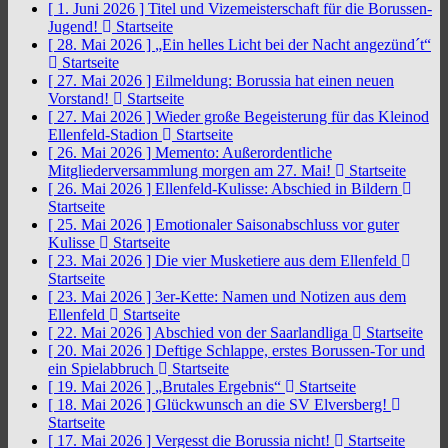
[ 1. Juni 2026 ]
Titel und Vizemeisterschaft für die Borussen-
Jugend!
Startseite
[ 28. Mai 2026 ]
„Ein helles Licht bei der Nacht angezünd´t“
Startseite
[ 27. Mai 2026 ]
Eilmeldung: Borussia hat einen neuen
Vorstand!
Startseite
[ 27. Mai 2026 ]
Wieder große Begeisterung für das Kleinod
Ellenfeld-Stadion
Startseite
[ 26. Mai 2026 ]
Memento: Außerordentliche
Mitgliederversammlung morgen am 27. Mai!
Startseite
[ 26. Mai 2026 ]
Ellenfeld-Kulisse: Abschied in Bildern
Startseite
[ 25. Mai 2026 ]
Emotionaler Saisonabschluss vor guter
Kulisse
Startseite
[ 23. Mai 2026 ]
Die vier Musketiere aus dem Ellenfeld
Startseite
[ 23. Mai 2026 ]
3er-Kette: Namen und Notizen aus dem
Ellenfeld
Startseite
[ 22. Mai 2026 ]
Abschied von der Saarlandliga
Startseite
[ 20. Mai 2026 ]
Deftige Schlappe, erstes Borussen-Tor und
ein Spielabbruch
Startseite
[ 19. Mai 2026 ]
„Brutales Ergebnis“
Startseite
[ 18. Mai 2026 ]
Glückwunsch an die SV Elversberg!
Startseite
[ 17. Mai 2026 ]
Vergesst die Borussia nicht!
Startseite