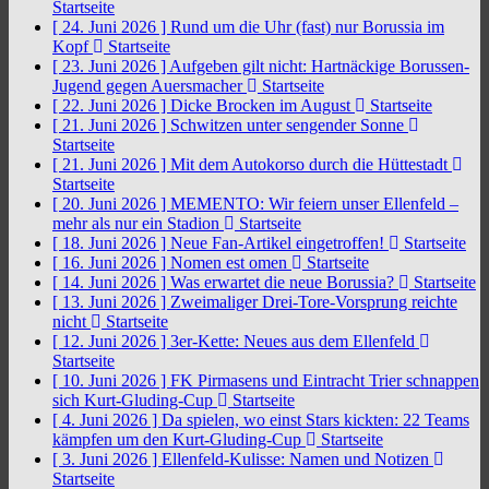
Startseite
[ 24. Juni 2026 ]
Rund um die Uhr (fast) nur Borussia im
Kopf
Startseite
[ 23. Juni 2026 ]
Aufgeben gilt nicht: Hartnäckige Borussen-
Jugend gegen Auersmacher
Startseite
[ 22. Juni 2026 ]
Dicke Brocken im August
Startseite
[ 21. Juni 2026 ]
Schwitzen unter sengender Sonne
Startseite
[ 21. Juni 2026 ]
Mit dem Autokorso durch die Hüttestadt
Startseite
[ 20. Juni 2026 ]
MEMENTO: Wir feiern unser Ellenfeld –
mehr als nur ein Stadion
Startseite
[ 18. Juni 2026 ]
Neue Fan-Artikel eingetroffen!
Startseite
[ 16. Juni 2026 ]
Nomen est omen
Startseite
[ 14. Juni 2026 ]
Was erwartet die neue Borussia?
Startseite
[ 13. Juni 2026 ]
Zweimaliger Drei-Tore-Vorsprung reichte
nicht
Startseite
[ 12. Juni 2026 ]
3er-Kette: Neues aus dem Ellenfeld
Startseite
[ 10. Juni 2026 ]
FK Pirmasens und Eintracht Trier schnappen
sich Kurt-Gluding-Cup
Startseite
[ 4. Juni 2026 ]
Da spielen, wo einst Stars kickten: 22 Teams
kämpfen um den Kurt-Gluding-Cup
Startseite
[ 3. Juni 2026 ]
Ellenfeld-Kulisse: Namen und Notizen
Startseite