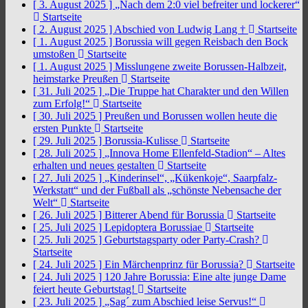
[ 3. August 2025 ]
„Nach dem 2:0 viel befreiter und lockerer“
Startseite
[ 2. August 2025 ]
Abschied von Ludwig Lang †
Startseite
[ 1. August 2025 ]
Borussia will gegen Reisbach den Bock
umstoßen
Startseite
[ 1. August 2025 ]
Misslungene zweite Borussen-Halbzeit,
heimstarke Preußen
Startseite
[ 31. Juli 2025 ]
„Die Truppe hat Charakter und den Willen
zum Erfolg!“
Startseite
[ 30. Juli 2025 ]
Preußen und Borussen wollen heute die
ersten Punkte
Startseite
[ 29. Juli 2025 ]
Borussia-Kulisse
Startseite
[ 28. Juli 2025 ]
„Innova Home Ellenfeld-Stadion“ – Altes
erhalten und neues gestalten
Startseite
[ 27. Juli 2025 ]
„Kinderinsel“, „Kükenkoje“, Saarpfalz-
Werkstatt“ und der Fußball als „schönste Nebensache der
Welt“
Startseite
[ 26. Juli 2025 ]
Bitterer Abend für Borussia
Startseite
[ 25. Juli 2025 ]
Lepidoptera Borussiae
Startseite
[ 25. Juli 2025 ]
Geburtstagsparty oder Party-Crash?
Startseite
[ 24. Juli 2025 ]
Ein Märchenprinz für Borussia?
Startseite
[ 24. Juli 2025 ]
120 Jahre Borussia: Eine alte junge Dame
feiert heute Geburtstag!
Startseite
[ 23. Juli 2025 ]
„Sag´ zum Abschied leise Servus!“