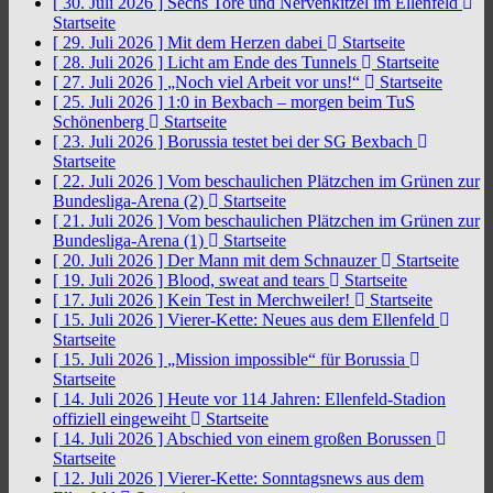
[ 30. Juli 2026 ]
Sechs Tore und Nervenkitzel im Ellenfeld
Startseite
[ 29. Juli 2026 ]
Mit dem Herzen dabei
Startseite
[ 28. Juli 2026 ]
Licht am Ende des Tunnels
Startseite
[ 27. Juli 2026 ]
„Noch viel Arbeit vor uns!“
Startseite
[ 25. Juli 2026 ]
1:0 in Bexbach – morgen beim TuS
Schönenberg
Startseite
[ 23. Juli 2026 ]
Borussia testet bei der SG Bexbach
Startseite
[ 22. Juli 2026 ]
Vom beschaulichen Plätzchen im Grünen zur
Bundesliga-Arena (2)
Startseite
[ 21. Juli 2026 ]
Vom beschaulichen Plätzchen im Grünen zur
Bundesliga-Arena (1)
Startseite
[ 20. Juli 2026 ]
Der Mann mit dem Schnauzer
Startseite
[ 19. Juli 2026 ]
Blood, sweat and tears
Startseite
[ 17. Juli 2026 ]
Kein Test in Merchweiler!
Startseite
[ 15. Juli 2026 ]
Vierer-Kette: Neues aus dem Ellenfeld
Startseite
[ 15. Juli 2026 ]
„Mission impossible“ für Borussia
Startseite
[ 14. Juli 2026 ]
Heute vor 114 Jahren: Ellenfeld-Stadion
offiziell eingeweiht
Startseite
[ 14. Juli 2026 ]
Abschied von einem großen Borussen
Startseite
[ 12. Juli 2026 ]
Vierer-Kette: Sonntagsnews aus dem