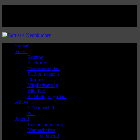
Facebook
Twitter
Instagram
Youtube
Startseite
Verein
Satzung
Steckbrief
Vereinsspielplan
Stadionmagazin
Chronik
Mitgliedsantrag
Ellenfeld
Platzbelegungsplan
Aktive
1. Mannschaft
AH
Jugend
Jugendsponsoring
Mannschaften
G Jugend