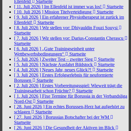
Ellenfeld
Startseite
[ 11. Juli 2026 ]
Im Ellenfeld ist immer was los!
Startseite
[ 10. Juli 2026 ]
Mission Titelverteidigung
Startseite
[ 9. Juli 2026 ]
Ein erfahrener Physiotherapeut ist zurück im
Ellenfeld!
Startseite
[ 8. Juli 2026 ]
Wir stellen vor: Dhiyauldin Fouzi Souysi
Startseite
[ 7. Juli 2026 ]
Wir stellen vor: Darius-Constantin Cherascu
Startseite
[ 6. Juli 2026 ]
„Gute Trainingseinheit unter
Wettbewerbsbedingungen“
Startseite
[ 5. Juli 2026 ]
Zweiter Test – zweiter Sieg
Startseite
[ 5. Juli 2026 ]
Nächste Ausfahrt Bildstock
Startseite
[ 4. Juli 2026 ]
Neues Jahr, neues Glück?!
Startseite
[ 3. Juli 2026 ]
Erstes Erfolgserlebnis für neuformierte
Borussen
Startseite
[ 2. Juli 2026 ]
Erstes Vorbereitungsspiel: Wieweit trägt die
Trainingsarbeit schon Früchte?
Startseite
[ 1. Juli 2026 ]
Fixe Termine für Borussia in der Verbandsliga
Nord-Ost
Startseite
[ 28. Juni 2026 ]
Ein echtes Borussen-Herz hat aufgehört zu
schlagen
Startseite
[ 27. Juni 2026 ]
Borussias Botschafter bei der WM
Startseite
[ 26. Juni 2026 ]
Die Gesundheit der Aktiven im Blick