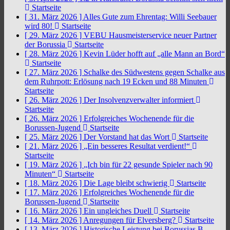
Startseite
[ 31. März 2026 ]
Alles Gute zum Ehrentag: Willi Seebauer
wird 80!
Startseite
[ 29. März 2026 ]
VEBU Hausmeisterservice neuer Partner
der Borussia
Startseite
[ 28. März 2026 ]
Kevin Lüder hofft auf „alle Mann an Bord“
Startseite
[ 27. März 2026 ]
Schalke des Südwestens gegen Schalke aus
dem Ruhrpott: Erlösung nach 19 Ecken und 88 Minuten
Startseite
[ 26. März 2026 ]
Der Insolvenzverwalter informiert
Startseite
[ 26. März 2026 ]
Erfolgreiches Wochenende für die
Borussen-Jugend
Startseite
[ 25. März 2026 ]
Der Vorstand hat das Wort
Startseite
[ 21. März 2026 ]
„Ein besseres Resultat verdient!“
Startseite
[ 19. März 2026 ]
„Ich bin für 22 gesunde Spieler nach 90
Minuten“
Startseite
[ 18. März 2026 ]
Die Lage bleibt schwierig
Startseite
[ 17. März 2026 ]
Erfolgreiches Wochenende für die
Borussen-Jugend
Startseite
[ 16. März 2026 ]
Ein ungleiches Duell
Startseite
[ 14. März 2026 ]
Anregungen für Elversberg?
Startseite
[ 13. März 2026 ]
Historische Leistung bei Borussias B-