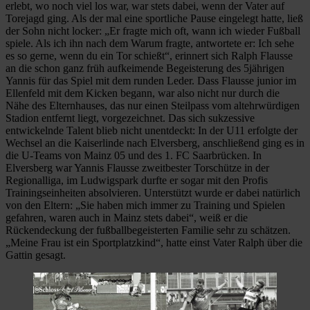
erlebt, wo noch viel los war, war stets dabei, wenn der Vater auf
Torejagd ging. Als der mal eine sportliche Pause eingelegt hatte, ließ
der Sohn nicht locker: „Er fragte mich oft, wann ich wieder Fußball
spiele. Als ich ihn nach dem Warum fragte, antwortete er: Ich sehe
es so gerne, wenn du ein Tor schießt“, erinnert sich Ralph Flausse
an die schon ganz früh aufkeimende Begeisterung des 5jährigen
Yannis für das Spiel mit dem runden Leder. Dass Flausse junior im
Ellenfeld mit dem Kicken begann, war also nicht nur durch die
Nähe des Elternhauses, das nur einen Steilpass vom altehrwürdigen
Stadion entfernt liegt, vorgezeichnet. Das sich sukzessive
entwickelnde Talent blieb nicht unentdeckt: In der U11 erfolgte der
Wechsel an die Kaiserlinde nach Elversberg, anschließend ging es in
die U-Teams von Mainz 05 und des 1. FC Saarbrücken. In
Elversberg war Yannis Flausse zweitbester Torschütze in der
Regionalliga, im Ludwigspark durfte er sogar mit den Profis
Trainingseinheiten absolvieren. Unterstützt wurde er dabei natürlich
von den Eltern: „Sie haben mich immer zu Training und Spielen
gefahren, waren auch in Mainz stets dabei“, weiß er die
Rückendeckung der fußballbegeisterten Familie sehr zu schätzen.
„Meine Frau ist ein Sportplatzkind“, hatte einst Vater Ralph über die
Gattin gesagt.