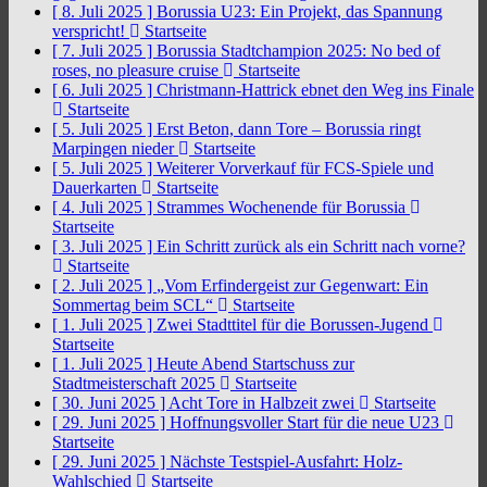
[ 8. Juli 2025 ]
Borussia U23: Ein Projekt, das Spannung
verspricht!
Startseite
[ 7. Juli 2025 ]
Borussia Stadtchampion 2025: No bed of
roses, no pleasure cruise
Startseite
[ 6. Juli 2025 ]
Christmann-Hattrick ebnet den Weg ins Finale
Startseite
[ 5. Juli 2025 ]
Erst Beton, dann Tore – Borussia ringt
Marpingen nieder
Startseite
[ 5. Juli 2025 ]
Weiterer Vorverkauf für FCS-Spiele und
Dauerkarten
Startseite
[ 4. Juli 2025 ]
Strammes Wochenende für Borussia
Startseite
[ 3. Juli 2025 ]
Ein Schritt zurück als ein Schritt nach vorne?
Startseite
[ 2. Juli 2025 ]
„Vom Erfindergeist zur Gegenwart: Ein
Sommertag beim SCL“
Startseite
[ 1. Juli 2025 ]
Zwei Stadttitel für die Borussen-Jugend
Startseite
[ 1. Juli 2025 ]
Heute Abend Startschuss zur
Stadtmeisterschaft 2025
Startseite
[ 30. Juni 2025 ]
Acht Tore in Halbzeit zwei
Startseite
[ 29. Juni 2025 ]
Hoffnungsvoller Start für die neue U23
Startseite
[ 29. Juni 2025 ]
Nächste Testspiel-Ausfahrt: Holz-
Wahlschied
Startseite