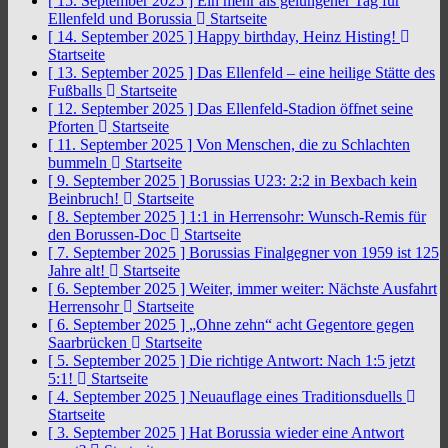
[ 15. September 2025 ]
Ein mehr als gelungener Tag für
Ellenfeld und Borussia
Startseite
[ 14. September 2025 ]
Happy birthday, Heinz Histing!
Startseite
[ 13. September 2025 ]
Das Ellenfeld – eine heilige Stätte des
Fußballs
Startseite
[ 12. September 2025 ]
Das Ellenfeld-Stadion öffnet seine
Pforten
Startseite
[ 11. September 2025 ]
Von Menschen, die zu Schlachten
bummeln
Startseite
[ 9. September 2025 ]
Borussias U23: 2:2 in Bexbach kein
Beinbruch!
Startseite
[ 8. September 2025 ]
1:1 in Herrensohr: Wunsch-Remis für
den Borussen-Doc
Startseite
[ 7. September 2025 ]
Borussias Finalgegner von 1959 ist 125
Jahre alt!
Startseite
[ 6. September 2025 ]
Weiter, immer weiter: Nächste Ausfahrt
Herrensohr
Startseite
[ 6. September 2025 ]
„Ohne zehn“ acht Gegentore gegen
Saarbrücken
Startseite
[ 5. September 2025 ]
Die richtige Antwort: Nach 1:5 jetzt
5:1!
Startseite
[ 4. September 2025 ]
Neuauflage eines Traditionsduells
Startseite
[ 3. September 2025 ]
Hat Borussia wieder eine Antwort