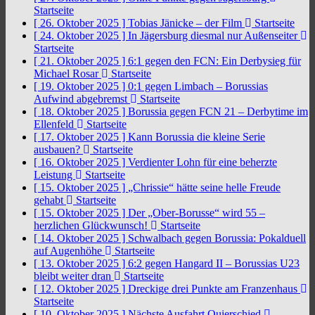
Startseite
[ 26. Oktober 2025 ]
Tobias Jänicke – der Film
Startseite
[ 24. Oktober 2025 ]
In Jägersburg diesmal nur Außenseiter
Startseite
[ 21. Oktober 2025 ]
6:1 gegen den FCN: Ein Derbysieg für
Michael Rosar
Startseite
[ 19. Oktober 2025 ]
0:1 gegen Limbach – Borussias
Aufwind abgebremst
Startseite
[ 18. Oktober 2025 ]
Borussia gegen FCN 21 – Derbytime im
Ellenfeld
Startseite
[ 17. Oktober 2025 ]
Kann Borussia die kleine Serie
ausbauen?
Startseite
[ 16. Oktober 2025 ]
Verdienter Lohn für eine beherzte
Leistung
Startseite
[ 15. Oktober 2025 ]
„Chrissie“ hätte seine helle Freude
gehabt
Startseite
[ 15. Oktober 2025 ]
Der „Ober-Borusse“ wird 55 –
herzlichen Glückwunsch!
Startseite
[ 14. Oktober 2025 ]
Schwalbach gegen Borussia: Pokalduell
auf Augenhöhe
Startseite
[ 13. Oktober 2025 ]
6:2 gegen Hangard II – Borussias U23
bleibt weiter dran
Startseite
[ 12. Oktober 2025 ]
Dreckige drei Punkte am Franzenhaus
Startseite
[ 10. Oktober 2025 ]
Nächste Ausfahrt Quierschied