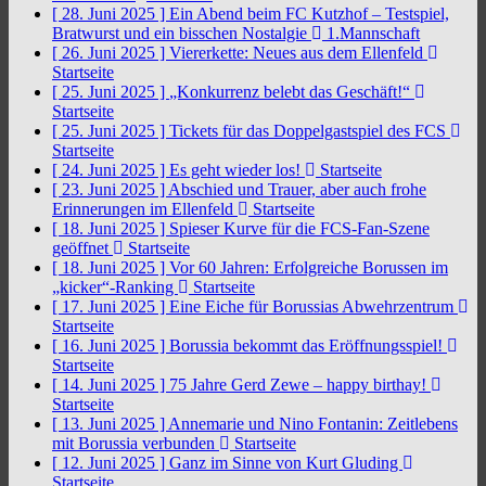
[ 28. Juni 2025 ]
Ein Abend beim FC Kutzhof – Testspiel,
Bratwurst und ein bisschen Nostalgie
1.Mannschaft
[ 26. Juni 2025 ]
Viererkette: Neues aus dem Ellenfeld
Startseite
[ 25. Juni 2025 ]
„Konkurrenz belebt das Geschäft!“
Startseite
[ 25. Juni 2025 ]
Tickets für das Doppelgastspiel des FCS
Startseite
[ 24. Juni 2025 ]
Es geht wieder los!
Startseite
[ 23. Juni 2025 ]
Abschied und Trauer, aber auch frohe
Erinnerungen im Ellenfeld
Startseite
[ 18. Juni 2025 ]
Spieser Kurve für die FCS-Fan-Szene
geöffnet
Startseite
[ 18. Juni 2025 ]
Vor 60 Jahren: Erfolgreiche Borussen im
„kicker“-Ranking
Startseite
[ 17. Juni 2025 ]
Eine Eiche für Borussias Abwehrzentrum
Startseite
[ 16. Juni 2025 ]
Borussia bekommt das Eröffnungsspiel!
Startseite
[ 14. Juni 2025 ]
75 Jahre Gerd Zewe – happy birthay!
Startseite
[ 13. Juni 2025 ]
Annemarie und Nino Fontanin: Zeitlebens
mit Borussia verbunden
Startseite
[ 12. Juni 2025 ]
Ganz im Sinne von Kurt Gluding
Startseite