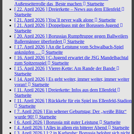
Außenseiterrolle das Beste machen
Startseite
[ 22. April 2026 ]
Dreierkette – News aus dem Ellenfeld
Startseite
[ 21. April 2026 ]
You´ll never walk alone
Startseite
[ 21. April 2026 ]
Doppelpass mit der Borussen-Jugend
Startseite
[ 20. April 2026 ]
Borussias Rumpftruppe gegen Ballweilers
Ballermänner überfordert
Startseite
[ 17. April 2026 ]
An die Leistung vom Schwalbach-Spiel
anknüpfen …
Startseite
[ 16. April 2026 ]
C-Jugend erwartet die JSG Mandelbachtal
zum Spitzenspiel
Startseite
[ 15. April 2026 ]
Vierer-Kette: Am Rande der Bande
Startseite
[ 14. April 2026 ]
Es geht weiter, immer weiter, immer weiter
voran!
Startseite
[ 11. April 2026 ]
Dreierkette: Infos aus dem Ellenfeld
Startseite
[ 11. April 2026 ]
Rückkehr für ein Spiel ins Ellenfeld-Stadion
Startseite
[ 7. April 2026 ]
Ein seltener Geburtstag: Der „weiße Blitz“
wurde 90!
Startseite
[ 6. April 2026 ]
Borussia mit guter Leistung
Startseite
[ 4. April 2026 ]
Alles in allem ein bitterer Abend
Startseite
[ 3. April 2026 ]
1:2 in Karlsruhe: Borussia belohnt sich nicht