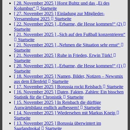
[ 28. November 2025 ]
Horst Buhtz und das „Ei des
Kolumbus“
Startseite
[ 27. November 2025 ]
Einladung zur Mitglieder-
Versammlung 2025
Startseite
[ 22. November 2025 ]
„Erbarme, die Hesse kommen!“ (2)
Startseite
[ 21. November 2025 ]
„Sich auf den Fußball konzentrieren“
Startseite
[ 21. November 2025 ]
„Nehmen die Situation sehr ernst“
Startseite
[ 21. November 2025 ]
Ruhe in Frieden, Erwin Türk!
Startseite
[ 20. November 2025 ]
„Erbarme, die Hesse kommen!“ (1)
Startseite
[ 18. November 2025 ]
Namen, Bilder, Notizen – Newsmix
aus dem Ellenfeld
Startseite
[ 17. November 2025 ]
Borussia rockt Reisbach
Startseite
[ 16. November 2025 ]
Daten, Fakten, Zahlen: Ein bisschen
Statistik für die Chronistik
Startseite
[ 15. November 2025 ]
In Reisbach die dürftige
Auswärtsbilanz endlich aufbessern!
Startseite
[ 14. November 2025 ]
Wiedersehen mit Markus Kneip
Startseite
[ 13. November 2025 ]
Borussia überwintert im
Saarlandpokal
Startseite