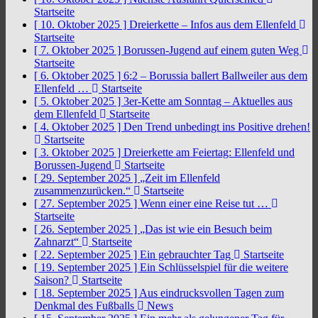
Startseite
[ 10. Oktober 2025 ]
Dreierkette – Infos aus dem Ellenfeld
Startseite
[ 7. Oktober 2025 ]
Borussen-Jugend auf einem guten Weg
Startseite
[ 6. Oktober 2025 ]
6:2 – Borussia ballert Ballweiler aus dem
Ellenfeld …
Startseite
[ 5. Oktober 2025 ]
3er-Kette am Sonntag – Aktuelles aus
dem Ellenfeld
Startseite
[ 4. Oktober 2025 ]
Den Trend unbedingt ins Positive drehen!
Startseite
[ 3. Oktober 2025 ]
Dreierkette am Feiertag: Ellenfeld und
Borussen-Jugend
Startseite
[ 29. September 2025 ]
„Zeit im Ellenfeld
zusammenzurücken.“
Startseite
[ 27. September 2025 ]
Wenn einer eine Reise tut …
Startseite
[ 26. September 2025 ]
„Das ist wie ein Besuch beim
Zahnarzt“
Startseite
[ 22. September 2025 ]
Ein gebrauchter Tag
Startseite
[ 19. September 2025 ]
Ein Schlüsselspiel für die weitere
Saison?
Startseite
[ 18. September 2025 ]
Aus eindrucksvollen Tagen zum
Denkmal des Fußballs
News