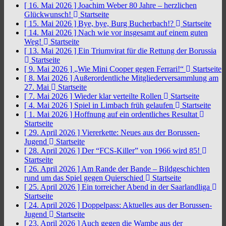
[ 16. Mai 2026 ]
Joachim Weber 80 Jahre – herzlichen
Glückwunsch!
Startseite
[ 15. Mai 2026 ]
Bye, bye, Burg Bucherbach!?
Startseite
[ 14. Mai 2026 ]
Nach wie vor insgesamt auf einem guten
Weg!
Startseite
[ 13. Mai 2026 ]
Ein Triumvirat für die Rettung der Borussia
Startseite
[ 9. Mai 2026 ]
„Wie Mini Cooper gegen Ferrari!“
Startseite
[ 8. Mai 2026 ]
Außerordentliche Mitgliederversammlung am
27. Mai
Startseite
[ 7. Mai 2026 ]
Wieder klar verteilte Rollen
Startseite
[ 4. Mai 2026 ]
Spiel in Limbach früh gelaufen
Startseite
[ 1. Mai 2026 ]
Hoffnung auf ein ordentliches Resultat
Startseite
[ 29. April 2026 ]
Viererkette: Neues aus der Borussen-
Jugend
Startseite
[ 28. April 2026 ]
Der “FCS-Killer” von 1966 wird 85!
Startseite
[ 26. April 2026 ]
Am Rande der Bande – Bildgeschichten
rund um das Spiel gegen Quierschied
Startseite
[ 25. April 2026 ]
Ein torreicher Abend in der Saarlandliga
Startseite
[ 24. April 2026 ]
Doppelpass: Aktuelles aus der Borussen-
Jugend
Startseite
[ 23. April 2026 ]
Auch gegen die Wambe aus der