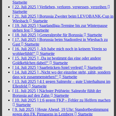
Startseite
[ 22. Juli 2025 ]
Verlieben, verloren, vergessen, verzeihen
Startseite
[ 21. Juli 2025 ]
Borussia Zweiter beim LEVOBANK-Cup in
Wiesbach
Startseite
[ 19. Juli 2025 ]
Saarlandliga-Termine bis zur Winterpause
stehen fest
Startseite
[ 18. Juli 2025 ]
Generalprobe für Borussia
Startseite
[ 17. Juli 2025 ]
Borussia beim Stadionfest in Wiesbach zu
Gast
Startseite
[ 16. Juli 2025 ]
„Ich habe mich noch in keinem Verein so
wohlgefühlt!“
Startseite
[ 15. Juli 2025 ]
„Da ist bestimmt das eine oder andere
Goldkehlchen dabei!“
Startseite
[ 14. Juli 2025 ]
Saarbrücken-Spiel verlegt!
Startseite
[ 14. Juli 2025 ]
„Nicht wo der einzelne steht, zählt, sondern
dass wir zusammenstehen!“
Startseite
[ 13. Juli 2025 ]
4:1 gegen Salmrohr – gute Unterhaltung im
Ellenfeld
Startseite
[ 11. Juli 2025 ]
Nächster Prüfstein: Salmrohr fühlt der
Borussia auf den Zahn
Startseite
[ 10. Juli 2025 ]
1:6 gegen FKP – Fehler zu Helfern machen
Startseite
[ 9. Juli 2025 ]
Heute Abend, 19 Uhr: Standortbestimmung
gegen den FK Pirmasens in Lemberg
Startseite