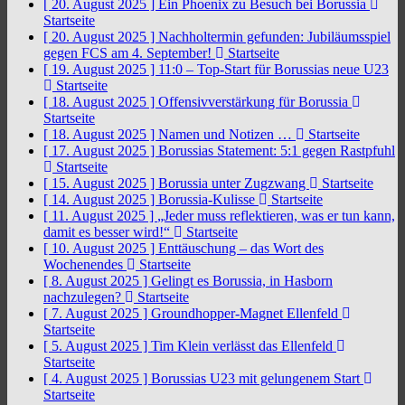
[ 20. August 2025 ]
Ein Phoenix zu Besuch bei Borussia
Startseite
[ 20. August 2025 ]
Nachholtermin gefunden: Jubiläumsspiel
gegen FCS am 4. September!
Startseite
[ 19. August 2025 ]
11:0 – Top-Start für Borussias neue U23
Startseite
[ 18. August 2025 ]
Offensivverstärkung für Borussia
Startseite
[ 18. August 2025 ]
Namen und Notizen …
Startseite
[ 17. August 2025 ]
Borussias Statement: 5:1 gegen Rastpfuhl
Startseite
[ 15. August 2025 ]
Borussia unter Zugzwang
Startseite
[ 14. August 2025 ]
Borussia-Kulisse
Startseite
[ 11. August 2025 ]
„Jeder muss reflektieren, was er tun kann,
damit es besser wird!“
Startseite
[ 10. August 2025 ]
Enttäuschung – das Wort des
Wochenendes
Startseite
[ 8. August 2025 ]
Gelingt es Borussia, in Hasborn
nachzulegen?
Startseite
[ 7. August 2025 ]
Groundhopper-Magnet Ellenfeld
Startseite
[ 5. August 2025 ]
Tim Klein verlässt das Ellenfeld
Startseite
[ 4. August 2025 ]
Borussias U23 mit gelungenem Start
Startseite