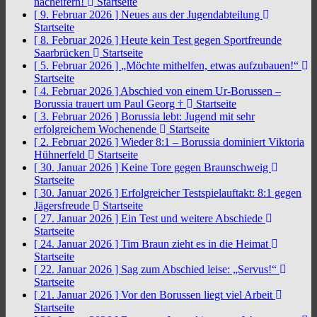
nacheifern!
Startseite
[ 9. Februar 2026 ]
Neues aus der Jugendabteilung
Startseite
[ 8. Februar 2026 ]
Heute kein Test gegen Sportfreunde
Saarbrücken
Startseite
[ 5. Februar 2026 ]
„Möchte mithelfen, etwas aufzubauen!“
Startseite
[ 4. Februar 2026 ]
Abschied von einem Ur-Borussen –
Borussia trauert um Paul Georg †
Startseite
[ 3. Februar 2026 ]
Borussia lebt: Jugend mit sehr
erfolgreichem Wochenende
Startseite
[ 2. Februar 2026 ]
Wieder 8:1 – Borussia dominiert Viktoria
Hühnerfeld
Startseite
[ 30. Januar 2026 ]
Keine Tore gegen Braunschweig
Startseite
[ 30. Januar 2026 ]
Erfolgreicher Testspielauftakt: 8:1 gegen
Jägersfreude
Startseite
[ 27. Januar 2026 ]
Ein Test und weitere Abschiede
Startseite
[ 24. Januar 2026 ]
Tim Braun zieht es in die Heimat
Startseite
[ 22. Januar 2026 ]
Sag zum Abschied leise: „Servus!“
Startseite
[ 21. Januar 2026 ]
Vor den Borussen liegt viel Arbeit
Startseite