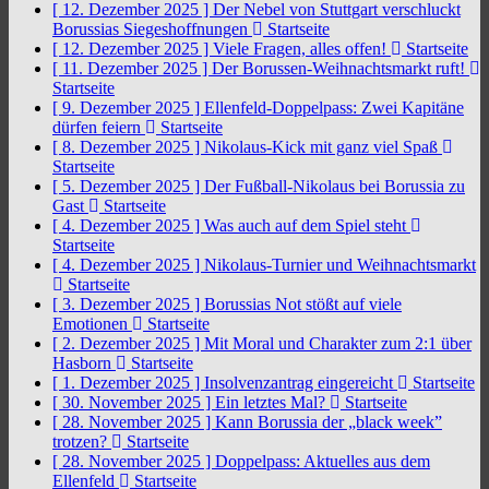
[ 12. Dezember 2025 ]
Der Nebel von Stuttgart verschluckt
Borussias Siegeshoffnungen
Startseite
[ 12. Dezember 2025 ]
Viele Fragen, alles offen!
Startseite
[ 11. Dezember 2025 ]
Der Borussen-Weihnachtsmarkt ruft!
Startseite
[ 9. Dezember 2025 ]
Ellenfeld-Doppelpass: Zwei Kapitäne
dürfen feiern
Startseite
[ 8. Dezember 2025 ]
Nikolaus-Kick mit ganz viel Spaß
Startseite
[ 5. Dezember 2025 ]
Der Fußball-Nikolaus bei Borussia zu
Gast
Startseite
[ 4. Dezember 2025 ]
Was auch auf dem Spiel steht
Startseite
[ 4. Dezember 2025 ]
Nikolaus-Turnier und Weihnachtsmarkt
Startseite
[ 3. Dezember 2025 ]
Borussias Not stößt auf viele
Emotionen
Startseite
[ 2. Dezember 2025 ]
Mit Moral und Charakter zum 2:1 über
Hasborn
Startseite
[ 1. Dezember 2025 ]
Insolvenzantrag eingereicht
Startseite
[ 30. November 2025 ]
Ein letztes Mal?
Startseite
[ 28. November 2025 ]
Kann Borussia der „black week”
trotzen?
Startseite
[ 28. November 2025 ]
Doppelpass: Aktuelles aus dem
Ellenfeld
Startseite