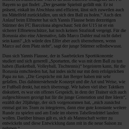
Bayern so gut findet: „Der gesamte Spielstil gefällt mir. Er ist
präsent, eiskalt im Abschluss und effizient, lässt sich zuweilen auch
ins Mittelfeld zurückfallen, um sich den Ball zu holen.“ Auch den
Anlauf beim Elfmeter hat sich Yannis Flausse beim derzeitigen
Stürmer des FC Barcelona abgeschaut: Seit der U15 ist er ein
sicherer Elfmeterschütze, hat noch keinen Strafstoß vergeigt. Für die
Borussia also eine Alternative, falls Marco Dahler mal nicht dabei
sein kann? „Ich würde den Elfer aber auch übernehmen, wenn
Marco auf dem Platz steht“, sagt der junge Stürmer selbstbewusst.
Dass sich Yannis Flausse, der in Saarbrücken Sportökonomie
studiert und sich generell „Sportarten, die was mit dem Ball zu tun
haben (Basketball, Volleyball, Tischtennis)“ begeistern kann, für die
Borussia entschieden hat, hat indes nicht nur mit dem erfolgreichen
Papa zu tun. „Die Gespräche mit Jan Berger haben mir sehr
gefallen. Das dahinterstehende Konzept und die Art und Weise, wie
er Fußball denkt, hat mich überzeugt. Wir haben viel über Taktiken
diskutiert, es war ein offenes Gespräch, in dem der Trainer sich auch
aufgeschlossen gezeigt hat für die junge Generation und ihre Ideen“,
erzählt der 20jährige, der sich vorgenommen hat, „mich zunächst
einmal gut ins Team zu integrieren, dann eine gute konstante weitere
Runde zu spielen und am Ende im oberen Tabellendrittel landen
wollen. Darüber hinaus gilt es, sich als Mannschaft weiter zu
entwickeln und diese Entwicklung dann mit in die neue Saison zu
nehmen.“