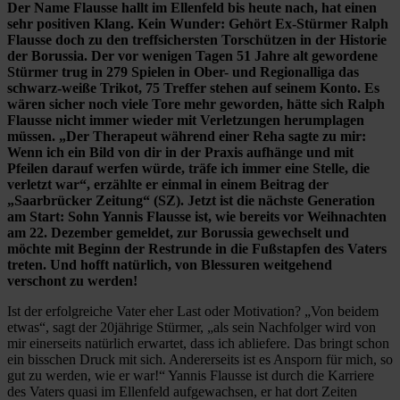
Der Name Flausse hallt im Ellenfeld bis heute nach, hat einen
sehr positiven Klang. Kein Wunder: Gehört Ex-Stürmer Ralph
Flausse doch zu den treffsichersten Torschützen in der Historie
der Borussia. Der vor wenigen Tagen 51 Jahre alt gewordene
Stürmer trug in 279 Spielen in Ober- und Regionalliga das
schwarz-weiße Trikot, 75 Treffer stehen auf seinem Konto. Es
wären sicher noch viele Tore mehr geworden, hätte sich Ralph
Flausse nicht immer wieder mit Verletzungen herumplagen
müssen. „Der Therapeut während einer Reha sagte zu mir:
Wenn ich ein Bild von dir in der Praxis aufhänge und mit
Pfeilen darauf werfen würde, träfe ich immer eine Stelle, die
verletzt war“, erzählte er einmal in einem Beitrag der
„Saarbrücker Zeitung“ (SZ). Jetzt ist die nächste Generation
am Start: Sohn Yannis Flausse ist, wie bereits vor Weihnachten
am 22. Dezember gemeldet, zur Borussia gewechselt und
möchte mit Beginn der Restrunde in die Fußstapfen des Vaters
treten. Und hofft natürlich, von Blessuren weitgehend
verschont zu werden!
Ist der erfolgreiche Vater eher Last oder Motivation? „Von beidem
etwas“, sagt der 20jährige Stürmer, „als sein Nachfolger wird von
mir einerseits natürlich erwartet, dass ich abliefere. Das bringt schon
ein bisschen Druck mit sich. Andererseits ist es Ansporn für mich, so
gut zu werden, wie er war!“ Yannis Flausse ist durch die Karriere
des Vaters quasi im Ellenfeld aufgewachsen, er hat dort Zeiten