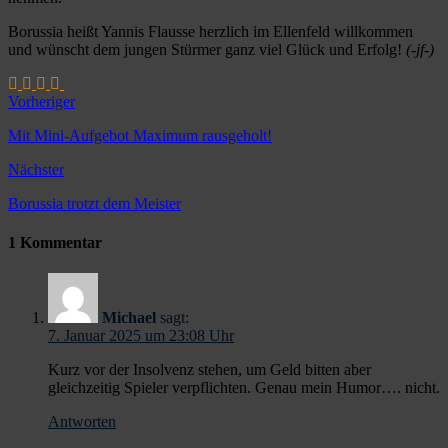
Borussia heißt Yannis Flausse herzlich im Ellenfeld willkommen
und wünscht dem jungen Stürmer ganz viel Glück und Erfolg!
(-jf-)
Vorheriger
Mit Mini-Aufgebot Maximum rausgeholt!
Nächster
Borussia trotzt dem Meister
1 Kommentar
Michael
sagt:
7. Januar 2025 um 23:08 Uhr
Kurz vor der Insolvenz stehen, um Geld bitten aber
gleichzeitig Spieler verpflichten. Genau mein Humor…. nicht.
Antworten