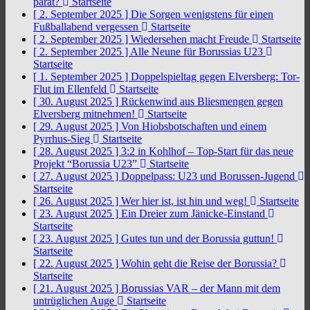
parat?
Startseite
[ 2. September 2025 ]
Die Sorgen wenigstens für einen
Fußballabend vergessen
Startseite
[ 2. September 2025 ]
Wiedersehen macht Freude
Startseite
[ 2. September 2025 ]
Alle Neune für Borussias U23
Startseite
[ 1. September 2025 ]
Doppelspieltag gegen Elversberg: Tor-
Flut im Ellenfeld
Startseite
[ 30. August 2025 ]
Rückenwind aus Bliesmengen gegen
Elversberg mitnehmen!
Startseite
[ 29. August 2025 ]
Von Hiobsbotschaften und einem
Pyrrhus-Sieg
Startseite
[ 28. August 2025 ]
3:2 in Kohlhof – Top-Start für das neue
Projekt “Borussia U23”
Startseite
[ 27. August 2025 ]
Doppelpass: U23 und Borussen-Jugend
Startseite
[ 26. August 2025 ]
Wer hier ist, ist hin und weg!
Startseite
[ 23. August 2025 ]
Ein Dreier zum Jänicke-Einstand
Startseite
[ 23. August 2025 ]
Gutes tun und der Borussia guttun!
Startseite
[ 22. August 2025 ]
Wohin geht die Reise der Borussia?
Startseite
[ 21. August 2025 ]
Borussias VAR – der Mann mit dem
untrüglichen Auge
Startseite