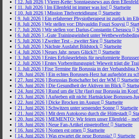
[ 12. Juli 2026 ]
Vierer-Kette: Sonntagsnews aus dem Ellenfel
[ 11. Juli 2026 ]
Im Ellenfeld ist immer was los!
Startseite
[ 10. Juli 2026 ]
Mission Titelverteidigung
Startseite
[ 9. Juli 2026 ]
Ein erfahrener Physiotherapeut ist zurück im El
[ 8. Juli 2026 ]
Wir stellen vor: Dhiyauldin Fouzi Souysi
Start
[ 7. Juli 2026 ]
Wir stellen vor: Darius-Constantin Cherascu
S
[ 6. Juli 2026 ]
„Gute Trainingseinheit unter Wettbewerbsbedi
[ 5. Juli 2026 ]
Zweiter Test – zweiter Sieg
Startseite
[ 5. Juli 2026 ]
Nächste Ausfahrt Bildstock
Startseite
[ 4. Juli 2026 ]
Neues Jahr, neues Glück?!
Startseite
[ 3. Juli 2026 ]
Erstes Erfolgserlebnis für neuformierte Borusse
[ 2. Juli 2026 ]
Erstes Vorbereitungsspiel: Wieweit trägt die Tr
[ 1. Juli 2026 ]
Fixe Termine für Borussia in der Verbandsliga
[ 28. Juni 2026 ]
Ein echtes Borussen-Herz hat aufgehört zu s
[ 27. Juni 2026 ]
Borussias Botschafter bei der WM
Startseite
[ 26. Juni 2026 ]
Die Gesundheit der Aktiven im Blick
Startse
[ 24. Juni 2026 ]
Rund um die Uhr (fast) nur Borussia im Kopf
[ 23. Juni 2026 ]
Aufgeben gilt nicht: Hartnäckige Borussen-
[ 22. Juni 2026 ]
Dicke Brocken im August
Startseite
[ 21. Juni 2026 ]
Schwitzen unter sengender Sonne
Startseite
[ 21. Juni 2026 ]
Mit dem Autokorso durch die Hüttestadt
Sta
[ 20. Juni 2026 ]
MEMENTO: Wir feiern unser Ellenfeld – mehr
[ 18. Juni 2026 ]
Neue Fan-Artikel eingetroffen!
Startseite
[ 16. Juni 2026 ]
Nomen est omen
Startseite
[ 14. Juni 2026 ]
Was erwartet die neue Borussia?
Startseite