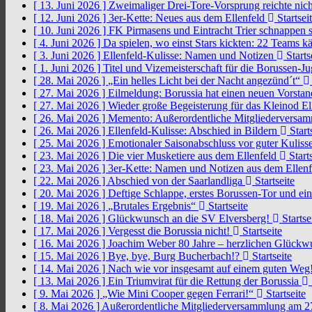
[ 13. Juni 2026 ]
Zweimaliger Drei-Tore-Vorsprung reichte nic
[ 12. Juni 2026 ]
3er-Kette: Neues aus dem Ellenfeld
Startsei
[ 10. Juni 2026 ]
FK Pirmasens und Eintracht Trier schnappen
[ 4. Juni 2026 ]
Da spielen, wo einst Stars kickten: 22 Teams
[ 3. Juni 2026 ]
Ellenfeld-Kulisse: Namen und Notizen
Starts
[ 1. Juni 2026 ]
Titel und Vizemeisterschaft für die Borussen-J
[ 28. Mai 2026 ]
„Ein helles Licht bei der Nacht angezünd´t“
[ 27. Mai 2026 ]
Eilmeldung: Borussia hat einen neuen Vorsta
[ 27. Mai 2026 ]
Wieder große Begeisterung für das Kleinod El
[ 26. Mai 2026 ]
Memento: Außerordentliche Mitgliederversa
[ 26. Mai 2026 ]
Ellenfeld-Kulisse: Abschied in Bildern
Start
[ 25. Mai 2026 ]
Emotionaler Saisonabschluss vor guter Kuliss
[ 23. Mai 2026 ]
Die vier Musketiere aus dem Ellenfeld
Starts
[ 23. Mai 2026 ]
3er-Kette: Namen und Notizen aus dem Ellen
[ 22. Mai 2026 ]
Abschied von der Saarlandliga
Startseite
[ 20. Mai 2026 ]
Deftige Schlappe, erstes Borussen-Tor und ei
[ 19. Mai 2026 ]
„Brutales Ergebnis“
Startseite
[ 18. Mai 2026 ]
Glückwunsch an die SV Elversberg!
Startse
[ 17. Mai 2026 ]
Vergesst die Borussia nicht!
Startseite
[ 16. Mai 2026 ]
Joachim Weber 80 Jahre – herzlichen Glück
[ 15. Mai 2026 ]
Bye, bye, Burg Bucherbach!?
Startseite
[ 14. Mai 2026 ]
Nach wie vor insgesamt auf einem guten Weg
[ 13. Mai 2026 ]
Ein Triumvirat für die Rettung der Borussia
[ 9. Mai 2026 ]
„Wie Mini Cooper gegen Ferrari!“
Startseite
[ 8. Mai 2026 ]
Außerordentliche Mitgliederversammlung am 2