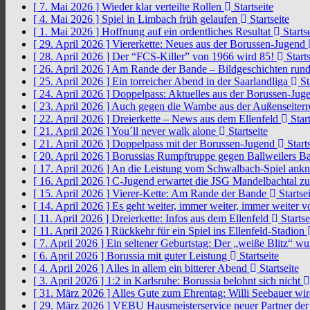
[ 7. Mai 2026 ]
Wieder klar verteilte Rollen
Startseite
[ 4. Mai 2026 ]
Spiel in Limbach früh gelaufen
Startseite
[ 1. Mai 2026 ]
Hoffnung auf ein ordentliches Resultat
Startse
[ 29. April 2026 ]
Viererkette: Neues aus der Borussen-Jugend
[ 28. April 2026 ]
Der “FCS-Killer” von 1966 wird 85!
Starts
[ 26. April 2026 ]
Am Rande der Bande – Bildgeschichten rund
[ 25. April 2026 ]
Ein torreicher Abend in der Saarlandliga
St
[ 24. April 2026 ]
Doppelpass: Aktuelles aus der Borussen-Ju
[ 23. April 2026 ]
Auch gegen die Wambe aus der Außenseiterr
[ 22. April 2026 ]
Dreierkette – News aus dem Ellenfeld
Start
[ 21. April 2026 ]
You´ll never walk alone
Startseite
[ 21. April 2026 ]
Doppelpass mit der Borussen-Jugend
Starts
[ 20. April 2026 ]
Borussias Rumpftruppe gegen Ballweilers Ba
[ 17. April 2026 ]
An die Leistung vom Schwalbach-Spiel an
[ 16. April 2026 ]
C-Jugend erwartet die JSG Mandelbachtal z
[ 15. April 2026 ]
Vierer-Kette: Am Rande der Bande
Startsei
[ 14. April 2026 ]
Es geht weiter, immer weiter, immer weiter 
[ 11. April 2026 ]
Dreierkette: Infos aus dem Ellenfeld
Startse
[ 11. April 2026 ]
Rückkehr für ein Spiel ins Ellenfeld-Stadion
[ 7. April 2026 ]
Ein seltener Geburtstag: Der „weiße Blitz“ w
[ 6. April 2026 ]
Borussia mit guter Leistung
Startseite
[ 4. April 2026 ]
Alles in allem ein bitterer Abend
Startseite
[ 3. April 2026 ]
1:2 in Karlsruhe: Borussia belohnt sich nicht
[ 31. März 2026 ]
Alles Gute zum Ehrentag: Willi Seebauer wi
[ 29. März 2026 ]
VEBU Hausmeisterservice neuer Partner der