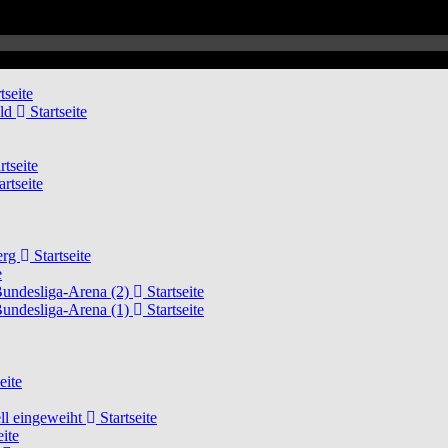
tseite
eld
Startseite
rtseite
artseite
erg
Startseite
e
Bundesliga-Arena (2)
Startseite
Bundesliga-Arena (1)
Startseite
eite
ell eingeweiht
Startseite
eite