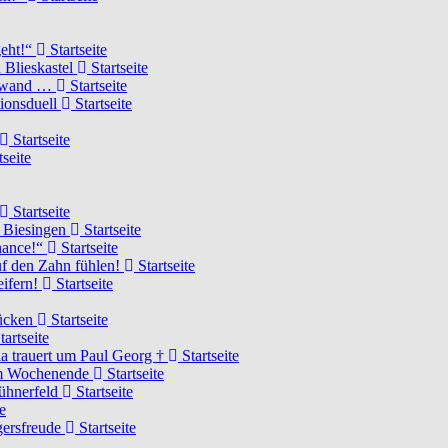
geht!“
Startseite
 Blieskastel
Startseite
Torwand …
Startseite
tionsduell
Startseite
Startseite
tseite
Startseite
n Biesingen
Startseite
Chance!“
Startseite
uf den Zahn fühlen!
Startseite
eifern!
Startseite
rücken
Startseite
tartseite
a trauert um Paul Georg †
Startseite
hem Wochenende
Startseite
Hühnerfeld
Startseite
e
ägersfreude
Startseite