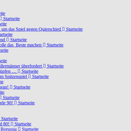
ite
Startseite
eite
 um das Spiel gegen Quierschied
Startseite
artseite
gend
Startseite
olle das Beste machen
Startseite
seite
eite
llermänner überfordert
Startseite
knüpfen …
Startseite
um Spitzenspiel
Startseite
te
voran!
Startseite
ite
Startseite
urde 90!
Startseite
Startseite
rd 80!
Startseite
 Borussia
Startseite