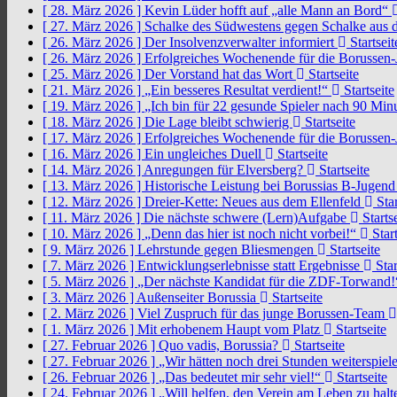
[ 28. März 2026 ]
Kevin Lüder hofft auf „alle Mann an Bord“
[ 27. März 2026 ]
Schalke des Südwestens gegen Schalke aus 
[ 26. März 2026 ]
Der Insolvenzverwalter informiert
Startseit
[ 26. März 2026 ]
Erfolgreiches Wochenende für die Borussen
[ 25. März 2026 ]
Der Vorstand hat das Wort
Startseite
[ 21. März 2026 ]
„Ein besseres Resultat verdient!“
Startseite
[ 19. März 2026 ]
„Ich bin für 22 gesunde Spieler nach 90 Mi
[ 18. März 2026 ]
Die Lage bleibt schwierig
Startseite
[ 17. März 2026 ]
Erfolgreiches Wochenende für die Borussen
[ 16. März 2026 ]
Ein ungleiches Duell
Startseite
[ 14. März 2026 ]
Anregungen für Elversberg?
Startseite
[ 13. März 2026 ]
Historische Leistung bei Borussias B-Jugen
[ 12. März 2026 ]
Dreier-Kette: Neues aus dem Ellenfeld
Star
[ 11. März 2026 ]
Die nächste schwere (Lern)Aufgabe
Startse
[ 10. März 2026 ]
„Denn das hier ist noch nicht vorbei!“
Start
[ 9. März 2026 ]
Lehrstunde gegen Bliesmengen
Startseite
[ 7. März 2026 ]
Entwicklungserlebnisse statt Ergebnisse
Star
[ 5. März 2026 ]
„Der nächste Kandidat für die ZDF-Torwand
[ 3. März 2026 ]
Außenseiter Borussia
Startseite
[ 2. März 2026 ]
Viel Zuspruch für das junge Borussen-Team
[ 1. März 2026 ]
Mit erhobenem Haupt vom Platz
Startseite
[ 27. Februar 2026 ]
Quo vadis, Borussia?
Startseite
[ 27. Februar 2026 ]
„Wir hätten noch drei Stunden weiterspi
[ 26. Februar 2026 ]
„Das bedeutet mir sehr viel!“
Startseite
[ 24. Februar 2026 ]
„Will helfen, den Verein am Leben zu hal