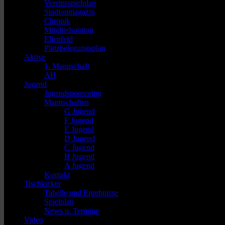
Vereinsspielplan
Stadionmagazin
Chronik
Mitgliedsantrag
Ellenfeld
Platzbelegungsplan
Aktive
1. Mannschaft
AH
Jugend
Jugendsponsoring
Mannschaften
G Jugend
F Jugend
E Jugend
D Jugend
C Jugend
B Jugend
A Jugend
Kontakt
Tischkicker
Tabelle und Ergebnisse
Spielplan
News u. Termine
Video