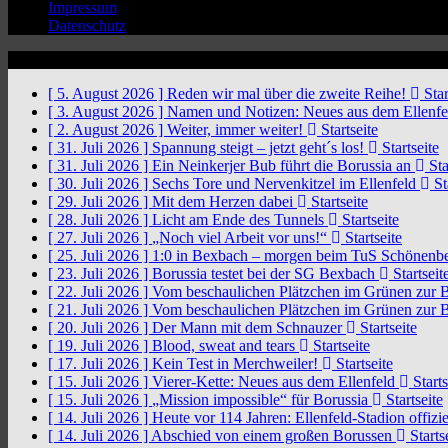
Impressum
Datenschutz
News Ticker
[ 5. August 2026 ]
Reden wir mal über die zweite Reihe!
Star
[ 3. August 2026 ]
Namen und Notizen: Neues aus dem Ellenf
[ 2. August 2026 ]
Weiter, immer weiter!
Startseite
[ 31. Juli 2026 ]
Spannung steigt – jetzt geht´s los!
Startseite
[ 31. Juli 2026 ]
Ein Neinkerjer Bub führt die Borussia an
Sta
[ 30. Juli 2026 ]
Sechs Tore und Nervenkitzel im Ellenfeld
St
[ 29. Juli 2026 ]
Mit dem Herzen dabei
Startseite
[ 28. Juli 2026 ]
Licht am Ende des Tunnels
Startseite
[ 27. Juli 2026 ]
„Noch viel Arbeit vor uns!“
Startseite
[ 25. Juli 2026 ]
1:0 in Bexbach – morgen beim TuS Schönenb
[ 23. Juli 2026 ]
Borussia testet bei der SG Bexbach
Startseit
[ 22. Juli 2026 ]
Vom beschaulichen Plätzchen im Grünen zur 
[ 21. Juli 2026 ]
Vom beschaulichen Plätzchen im Grünen zur 
[ 20. Juli 2026 ]
Der Mann mit dem Schnauzer
Startseite
[ 19. Juli 2026 ]
Blood, sweat and tears
Startseite
[ 17. Juli 2026 ]
Kein Test in Merchweiler!
Startseite
[ 15. Juli 2026 ]
Vierer-Kette: Neues aus dem Ellenfeld
Starts
[ 15. Juli 2026 ]
„Mission impossible“ für Borussia
Startseite
[ 14. Juli 2026 ]
Heute vor 114 Jahren: Ellenfeld-Stadion offizi
[ 14. Juli 2026 ]
Abschied von einem großen Borussen
Starts