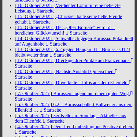
[ 16. Oktober 2025 ]
Verdienter Lohn für eine beherzte
Leistung
Startseite
[ 15. Oktober 2025 ]
„Chrissie“ hätte seine helle Freude
gehabt
Startseite
[ 15. Oktober 2025 ]
Der „Ober-Borusse“ wird 55 –
herzlichen Glückwunsch!
Startseite
[ 14. Oktober 2025 ]
Schwalbach gegen Borussia: Pokalduell
auf Augenhöhe
Startseite
[ 13. Oktober 2025 ]
6:2 gegen Hangard II – Borussias U23
bleibt weiter dran
Startseite
[ 12. Oktober 2025 ]
Dreckige drei Punkte am Franzenhaus
Startseite
[ 10. Oktober 2025 ]
Nächste Ausfahrt Quierschied
Startseite
[ 10. Oktober 2025 ]
Dreierkette – Infos aus dem Ellenfeld
Startseite
[ 7. Oktober 2025 ]
Borussen-Jugend auf einem guten Weg
Startseite
[ 6. Oktober 2025 ]
6:2 – Borussia ballert Ballweiler aus dem
Ellenfeld …
Startseite
[ 5. Oktober 2025 ]
3er-Kette am Sonntag – Aktuelles aus
dem Ellenfeld
Startseite
[ 4. Oktober 2025 ]
Den Trend unbedingt ins Positive drehen!
Startseite