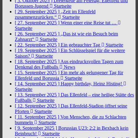
[ 3. Oktober 2025 ]
Dreierkette am Feiertag: Ellenfeld und
Borussen-Jugend
Startseite
[ 29. September 2025 ]
„Zeit im Ellenfeld
zusammenzurücken.“
Startseite
[ 27. September 2025 ]
Wenn einer eine Reise tut …
Startseite
[ 26. September 2025 ]
„Das ist wie ein Besuch beim
Zahnarzt“
Startseite
[ 22. September 2025 ]
Ein gebrauchter Tag
Startseite
[ 19. September 2025 ]
Ein Schlüsselspiel für die weitere
Saison?
Startseite
[ 18. September 2025 ]
Aus eindrucksvollen Tagen zum
Denkmal des Fußballs
News
[ 15. September 2025 ]
Ein mehr als gelungener Tag für
Ellenfeld und Borussia
Startseite
[ 14. September 2025 ]
Happy birthday, Heinz Histing!
Startseite
[ 13. September 2025 ]
Das Ellenfeld – eine heilige Stätte des
Fußballs
Startseite
[ 12. September 2025 ]
Das Ellenfeld-Stadion öffnet seine
Pforten
Startseite
[ 11. September 2025 ]
Von Menschen, die zu Schlachten
bummeln
Startseite
[ 9. September 2025 ]
Borussias U23: 2:2 in Bexbach kein
Beinbruch!
Startseite