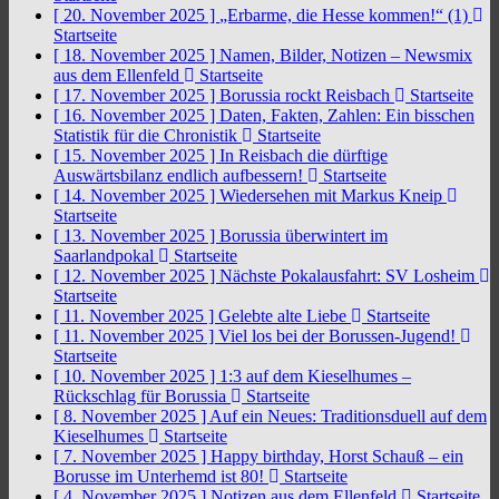
[ 20. November 2025 ]
„Erbarme, die Hesse kommen!“ (1)
Startseite
[ 18. November 2025 ]
Namen, Bilder, Notizen – Newsmix
aus dem Ellenfeld
Startseite
[ 17. November 2025 ]
Borussia rockt Reisbach
Startseite
[ 16. November 2025 ]
Daten, Fakten, Zahlen: Ein bisschen
Statistik für die Chronistik
Startseite
[ 15. November 2025 ]
In Reisbach die dürftige
Auswärtsbilanz endlich aufbessern!
Startseite
[ 14. November 2025 ]
Wiedersehen mit Markus Kneip
Startseite
[ 13. November 2025 ]
Borussia überwintert im
Saarlandpokal
Startseite
[ 12. November 2025 ]
Nächste Pokalausfahrt: SV Losheim
Startseite
[ 11. November 2025 ]
Gelebte alte Liebe
Startseite
[ 11. November 2025 ]
Viel los bei der Borussen-Jugend!
Startseite
[ 10. November 2025 ]
1:3 auf dem Kieselhumes –
Rückschlag für Borussia
Startseite
[ 8. November 2025 ]
Auf ein Neues: Traditionsduell auf dem
Kieselhumes
Startseite
[ 7. November 2025 ]
Happy birthday, Horst Schauß – ein
Borusse im Unterhemd ist 80!
Startseite
[ 4. November 2025 ]
Notizen aus dem Ellenfeld
Startseite