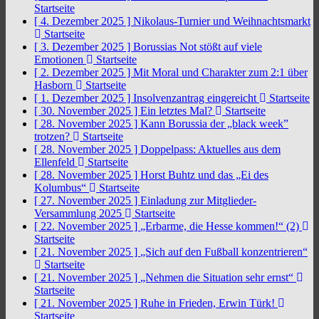
Startseite
[ 4. Dezember 2025 ]
Nikolaus-Turnier und Weihnachtsmarkt
Startseite
[ 3. Dezember 2025 ]
Borussias Not stößt auf viele
Emotionen
Startseite
[ 2. Dezember 2025 ]
Mit Moral und Charakter zum 2:1 über
Hasborn
Startseite
[ 1. Dezember 2025 ]
Insolvenzantrag eingereicht
Startseite
[ 30. November 2025 ]
Ein letztes Mal?
Startseite
[ 28. November 2025 ]
Kann Borussia der „black week”
trotzen?
Startseite
[ 28. November 2025 ]
Doppelpass: Aktuelles aus dem
Ellenfeld
Startseite
[ 28. November 2025 ]
Horst Buhtz und das „Ei des
Kolumbus“
Startseite
[ 27. November 2025 ]
Einladung zur Mitglieder-
Versammlung 2025
Startseite
[ 22. November 2025 ]
„Erbarme, die Hesse kommen!“ (2)
Startseite
[ 21. November 2025 ]
„Sich auf den Fußball konzentrieren“
Startseite
[ 21. November 2025 ]
„Nehmen die Situation sehr ernst“
Startseite
[ 21. November 2025 ]
Ruhe in Frieden, Erwin Türk!
Startseite