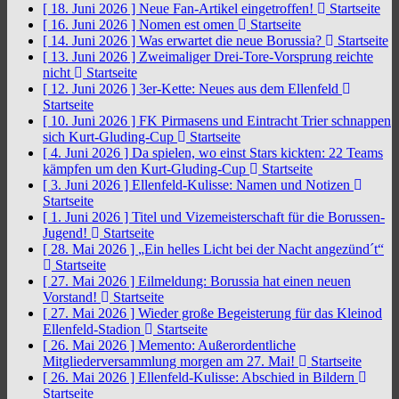
[ 18. Juni 2026 ]
Neue Fan-Artikel eingetroffen!
Startseite
[ 16. Juni 2026 ]
Nomen est omen
Startseite
[ 14. Juni 2026 ]
Was erwartet die neue Borussia?
Startseite
[ 13. Juni 2026 ]
Zweimaliger Drei-Tore-Vorsprung reichte
nicht
Startseite
[ 12. Juni 2026 ]
3er-Kette: Neues aus dem Ellenfeld
Startseite
[ 10. Juni 2026 ]
FK Pirmasens und Eintracht Trier schnappen
sich Kurt-Gluding-Cup
Startseite
[ 4. Juni 2026 ]
Da spielen, wo einst Stars kickten: 22 Teams
kämpfen um den Kurt-Gluding-Cup
Startseite
[ 3. Juni 2026 ]
Ellenfeld-Kulisse: Namen und Notizen
Startseite
[ 1. Juni 2026 ]
Titel und Vizemeisterschaft für die Borussen-
Jugend!
Startseite
[ 28. Mai 2026 ]
„Ein helles Licht bei der Nacht angezünd´t“
Startseite
[ 27. Mai 2026 ]
Eilmeldung: Borussia hat einen neuen
Vorstand!
Startseite
[ 27. Mai 2026 ]
Wieder große Begeisterung für das Kleinod
Ellenfeld-Stadion
Startseite
[ 26. Mai 2026 ]
Memento: Außerordentliche
Mitgliederversammlung morgen am 27. Mai!
Startseite
[ 26. Mai 2026 ]
Ellenfeld-Kulisse: Abschied in Bildern
Startseite