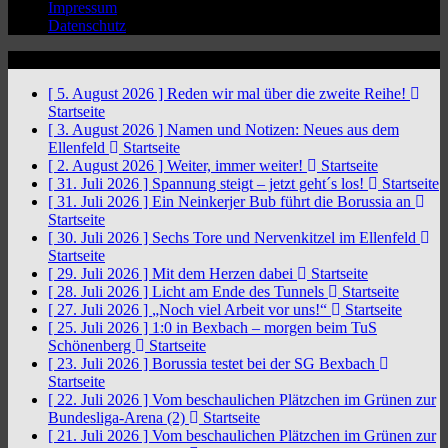
Impressum
Datenschutz
News Ticker
[ 5. August 2026 ]
Reden wir mal über die zweite Reihe!
Startseite
[ 3. August 2026 ]
Namen und Notizen: Neues aus dem
Ellenfeld
Startseite
[ 2. August 2026 ]
Weiter, immer weiter!
Startseite
[ 31. Juli 2026 ]
Spannung steigt – jetzt geht´s los!
Startseite
[ 31. Juli 2026 ]
Ein Neinkerjer Bub führt die Borussia an
Startseite
[ 30. Juli 2026 ]
Sechs Tore und Nervenkitzel im Ellenfeld
Startseite
[ 29. Juli 2026 ]
Mit dem Herzen dabei
Startseite
[ 28. Juli 2026 ]
Licht am Ende des Tunnels
Startseite
[ 27. Juli 2026 ]
„Noch viel Arbeit vor uns!“
Startseite
[ 25. Juli 2026 ]
1:0 in Bexbach – morgen beim TuS
Schönenberg
Startseite
[ 23. Juli 2026 ]
Borussia testet bei der SG Bexbach
Startseite
[ 22. Juli 2026 ]
Vom beschaulichen Plätzchen im Grünen zur
Bundesliga-Arena (2)
Startseite
[ 21. Juli 2026 ]
Vom beschaulichen Plätzchen im Grünen zur