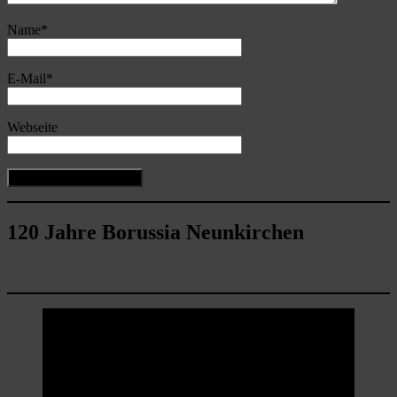
Name
*
E-Mail
*
Webseite
120 Jahre Borussia Neunkirchen