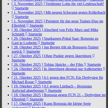
[ 3. November 2025 ]
Verdienter Lohn für viel Leidenschaft!
Startseite
[ 1. November 2025 ]
Mit neuem Schwung gegen Köllerbach
Startseite
[ 1. November 2025 ]
Premiere für das neue Trainer-Duo im
Ellenfeld
Startseite
[ 30. Oktober 2025 ]
Abschied von Felix Marx und Mike
Schmidt
Startseite
[ 29. Oktober 2025 ]
Sparkassen-Pokal Saar: Borussia zu
Gast in Losheim
Startseite
[ 28. Oktober 2025 ]
Jan Berger tritt als Borussen-Trainer
zurück
Startseite
[ 27. Oktober 2025 ]
Ohne Punkte gegen Jägersburg
Startseite
[ 26. Oktober 2025 ]
Tobias Jänicke – der Film
Startseite
[ 24. Oktober 2025 ]
In Jägersburg diesmal nur Außenseiter
Startseite
[ 21. Oktober 2025 ]
6:1 gegen den FCN: Ein Derbysieg für
Michael Rosar
Startseite
[ 19. Oktober 2025 ]
0:1 gegen Limbach – Borussias
Aufwind abgebremst
Startseite
[ 18. Oktober 2025 ]
Borussia gegen FCN 21 – Derbytime im
Ellenfeld
Startseite
[ 17. Oktober 2025 ]
Kann Borussia die kleine Serie
ausbauen?
Startseite