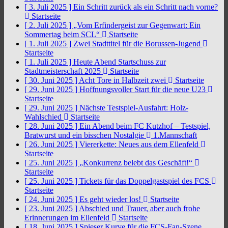
[ 3. Juli 2025 ]
Ein Schritt zurück als ein Schritt nach vorne?
Startseite
[ 2. Juli 2025 ]
„Vom Erfindergeist zur Gegenwart: Ein
Sommertag beim SCL“
Startseite
[ 1. Juli 2025 ]
Zwei Stadttitel für die Borussen-Jugend
Startseite
[ 1. Juli 2025 ]
Heute Abend Startschuss zur
Stadtmeisterschaft 2025
Startseite
[ 30. Juni 2025 ]
Acht Tore in Halbzeit zwei
Startseite
[ 29. Juni 2025 ]
Hoffnungsvoller Start für die neue U23
Startseite
[ 29. Juni 2025 ]
Nächste Testspiel-Ausfahrt: Holz-
Wahlschied
Startseite
[ 28. Juni 2025 ]
Ein Abend beim FC Kutzhof – Testspiel,
Bratwurst und ein bisschen Nostalgie
1.Mannschaft
[ 26. Juni 2025 ]
Viererkette: Neues aus dem Ellenfeld
Startseite
[ 25. Juni 2025 ]
„Konkurrenz belebt das Geschäft!“
Startseite
[ 25. Juni 2025 ]
Tickets für das Doppelgastspiel des FCS
Startseite
[ 24. Juni 2025 ]
Es geht wieder los!
Startseite
[ 23. Juni 2025 ]
Abschied und Trauer, aber auch frohe
Erinnerungen im Ellenfeld
Startseite
[ 18. Juni 2025 ]
Spieser Kurve für die FCS-Fan-Szene