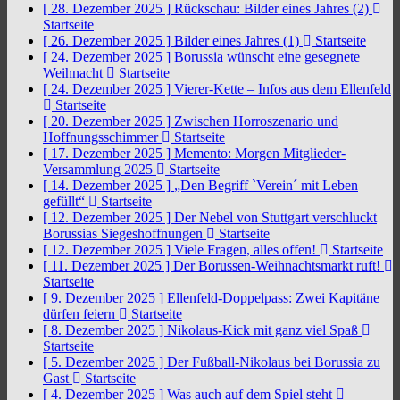
[ 28. Dezember 2025 ]
Rückschau: Bilder eines Jahres (2)
Startseite
[ 26. Dezember 2025 ]
Bilder eines Jahres (1)
Startseite
[ 24. Dezember 2025 ]
Borussia wünscht eine gesegnete
Weihnacht
Startseite
[ 24. Dezember 2025 ]
Vierer-Kette – Infos aus dem Ellenfeld
Startseite
[ 20. Dezember 2025 ]
Zwischen Horroszenario und
Hoffnungsschimmer
Startseite
[ 17. Dezember 2025 ]
Memento: Morgen Mitglieder-
Versammlung 2025
Startseite
[ 14. Dezember 2025 ]
„Den Begriff `Verein´ mit Leben
gefüllt“
Startseite
[ 12. Dezember 2025 ]
Der Nebel von Stuttgart verschluckt
Borussias Siegeshoffnungen
Startseite
[ 12. Dezember 2025 ]
Viele Fragen, alles offen!
Startseite
[ 11. Dezember 2025 ]
Der Borussen-Weihnachtsmarkt ruft!
Startseite
[ 9. Dezember 2025 ]
Ellenfeld-Doppelpass: Zwei Kapitäne
dürfen feiern
Startseite
[ 8. Dezember 2025 ]
Nikolaus-Kick mit ganz viel Spaß
Startseite
[ 5. Dezember 2025 ]
Der Fußball-Nikolaus bei Borussia zu
Gast
Startseite
[ 4. Dezember 2025 ]
Was auch auf dem Spiel steht