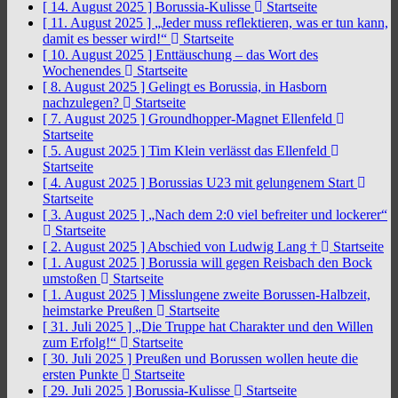
[ 14. August 2025 ]
Borussia-Kulisse
Startseite
[ 11. August 2025 ]
„Jeder muss reflektieren, was er tun kann,
damit es besser wird!“
Startseite
[ 10. August 2025 ]
Enttäuschung – das Wort des
Wochenendes
Startseite
[ 8. August 2025 ]
Gelingt es Borussia, in Hasborn
nachzulegen?
Startseite
[ 7. August 2025 ]
Groundhopper-Magnet Ellenfeld
Startseite
[ 5. August 2025 ]
Tim Klein verlässt das Ellenfeld
Startseite
[ 4. August 2025 ]
Borussias U23 mit gelungenem Start
Startseite
[ 3. August 2025 ]
„Nach dem 2:0 viel befreiter und lockerer“
Startseite
[ 2. August 2025 ]
Abschied von Ludwig Lang †
Startseite
[ 1. August 2025 ]
Borussia will gegen Reisbach den Bock
umstoßen
Startseite
[ 1. August 2025 ]
Misslungene zweite Borussen-Halbzeit,
heimstarke Preußen
Startseite
[ 31. Juli 2025 ]
„Die Truppe hat Charakter und den Willen
zum Erfolg!“
Startseite
[ 30. Juli 2025 ]
Preußen und Borussen wollen heute die
ersten Punkte
Startseite
[ 29. Juli 2025 ]
Borussia-Kulisse
Startseite