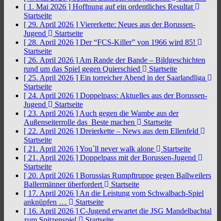
[ 1. Mai 2026 ]
Hoffnung auf ein ordentliches Resultat
Startseite
[ 29. April 2026 ]
Viererkette: Neues aus der Borussen-
Jugend
Startseite
[ 28. April 2026 ]
Der “FCS-Killer” von 1966 wird 85!
Startseite
[ 26. April 2026 ]
Am Rande der Bande – Bildgeschichten
rund um das Spiel gegen Quierschied
Startseite
[ 25. April 2026 ]
Ein torreicher Abend in der Saarlandliga
Startseite
[ 24. April 2026 ]
Doppelpass: Aktuelles aus der Borussen-
Jugend
Startseite
[ 23. April 2026 ]
Auch gegen die Wambe aus der
Außenseiterrolle das Beste machen
Startseite
[ 22. April 2026 ]
Dreierkette – News aus dem Ellenfeld
Startseite
[ 21. April 2026 ]
You´ll never walk alone
Startseite
[ 21. April 2026 ]
Doppelpass mit der Borussen-Jugend
Startseite
[ 20. April 2026 ]
Borussias Rumpftruppe gegen Ballweilers
Ballermänner überfordert
Startseite
[ 17. April 2026 ]
An die Leistung vom Schwalbach-Spiel
anknüpfen …
Startseite
[ 16. April 2026 ]
C-Jugend erwartet die JSG Mandelbachtal
zum Spitzenspiel
Startseite