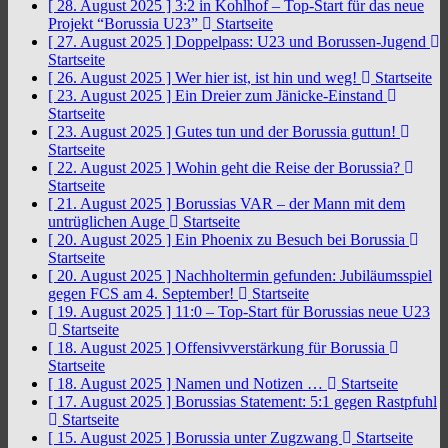
[ 28. August 2025 ]
3:2 in Kohlhof – Top-Start für das neue
Projekt “Borussia U23”
Startseite
[ 27. August 2025 ]
Doppelpass: U23 und Borussen-Jugend
Startseite
[ 26. August 2025 ]
Wer hier ist, ist hin und weg!
Startseite
[ 23. August 2025 ]
Ein Dreier zum Jänicke-Einstand
Startseite
[ 23. August 2025 ]
Gutes tun und der Borussia guttun!
Startseite
[ 22. August 2025 ]
Wohin geht die Reise der Borussia?
Startseite
[ 21. August 2025 ]
Borussias VAR – der Mann mit dem
untrüglichen Auge
Startseite
[ 20. August 2025 ]
Ein Phoenix zu Besuch bei Borussia
Startseite
[ 20. August 2025 ]
Nachholtermin gefunden: Jubiläumsspiel
gegen FCS am 4. September!
Startseite
[ 19. August 2025 ]
11:0 – Top-Start für Borussias neue U23
Startseite
[ 18. August 2025 ]
Offensivverstärkung für Borussia
Startseite
[ 18. August 2025 ]
Namen und Notizen …
Startseite
[ 17. August 2025 ]
Borussias Statement: 5:1 gegen Rastpfuhl
Startseite
[ 15. August 2025 ]
Borussia unter Zugzwang
Startseite