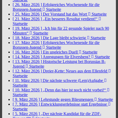
[ 26. März 2026 ]
Erfolgreiches Wochenende für die
Borussen-Jugend
Startseite
[ 25. März 2026 ]
Der Vorstand hat das Wort
Startseite
[ 21. März 2026 ]
„Ein besseres Resultat verdient!“
Startseite
[ 19. März 2026 ]
„Ich bin für 22 gesunde Spieler nach 90
Minuten“
Startseite
[ 18. März 2026 ]
Die Lage bleibt schwierig
Startseite
[ 17. März 2026 ]
Erfolgreiches Wochenende für die
Borussen-Jugend
Startseite
[ 16. März 2026 ]
Ein ungleiches Duell
Startseite
[ 14. März 2026 ]
Anregungen für Elversberg?
Startseite
[ 13. März 2026 ]
Historische Leistung bei Borussias B-
Jugend
Startseite
[ 12. März 2026 ]
Dreier-Kette: Neues aus dem Ellenfeld
Startseite
[ 11. März 2026 ]
Die nächste schwere (Lern)Aufgabe
Startseite
[ 10. März 2026 ]
„Denn das hier ist noch nicht vorbei!“
Startseite
[ 9. März 2026 ]
Lehrstunde gegen Bliesmengen
Startseite
[ 7. März 2026 ]
Entwicklungserlebnisse statt Ergebnisse
Startseite
[ 5. März 2026 ]
„Der nächste Kandidat für die ZDF-