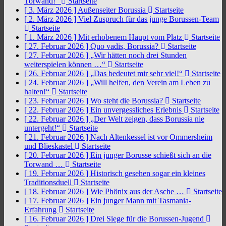
Torwand!“
Startseite
[ 3. März 2026 ]
Außenseiter Borussia
Startseite
[ 2. März 2026 ]
Viel Zuspruch für das junge Borussen-Team
Startseite
[ 1. März 2026 ]
Mit erhobenem Haupt vom Platz
Startseite
[ 27. Februar 2026 ]
Quo vadis, Borussia?
Startseite
[ 27. Februar 2026 ]
„Wir hätten noch drei Stunden
weiterspielen können …“
Startseite
[ 26. Februar 2026 ]
„Das bedeutet mir sehr viel!“
Startseite
[ 24. Februar 2026 ]
„Will helfen, den Verein am Leben zu
halten!“
Startseite
[ 23. Februar 2026 ]
Wo steht die Borussia?
Startseite
[ 22. Februar 2026 ]
Ein unvergessliches Erlebnis
Startseite
[ 22. Februar 2026 ]
„Der Welt zeigen, dass Borussia nie
untergeht!“
Startseite
[ 21. Februar 2026 ]
Nach Altenkessel ist vor Ommersheim
und Blieskastel
Startseite
[ 20. Februar 2026 ]
Ein junger Borusse schießt sich an die
Torwand …
Startseite
[ 19. Februar 2026 ]
Historisch gesehen sogar ein kleines
Traditionsduell
Startseite
[ 18. Februar 2026 ]
Wie Phönix aus der Asche …
Startseite
[ 17. Februar 2026 ]
Ein junger Mann mit Tasmania-
Erfahrung
Startseite
[ 16. Februar 2026 ]
Drei Siege für die Borussen-Jugend