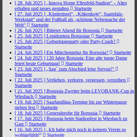
[ 28. Juli 2025 ]
„Innova Home Ellenfeld-Stadion“ – Altes
erhalten und neues gestalten
Startseite
[ 27. Juli 2025 ]
„Kinderinsel“, „Kükenkoje“, Saarpfalz-
Werkstatt“ und der Fußball als „schönste Nebensache der
Welt“
Startseite
[ 26. Juli 2025 ]
Bitterer Abend für Borussia
Startseite
[ 25. Juli 2025 ]
Lepidoptera Borussiae
Startseite
[ 25. Juli 2025 ]
Geburtstagsparty oder Party-Crash?
Startseite
[ 24. Juli 2025 ]
Ein Märchenprinz für Borussia?
Startseite
[ 24. Juli 2025 ]
120 Jahre Borussia: Eine alte junge Dame
feiert heute Geburtstag!
Startseite
[ 23. Juli 2025 ]
„Sag´ zum Abschied leise Servus!“
Startseite
[ 22. Juli 2025 ]
Verlieben, verloren, vergessen, verzeihen
Startseite
[ 21. Juli 2025 ]
Borussia Zweiter beim LEVOBANK-Cup in
Wiesbach
Startseite
[ 19. Juli 2025 ]
Saarlandliga-Termine bis zur Winterpause
stehen fest
Startseite
[ 18. Juli 2025 ]
Generalprobe für Borussia
Startseite
[ 17. Juli 2025 ]
Borussia beim Stadionfest in Wiesbach zu
Gast
Startseite
[ 16. Juli 2025 ]
„Ich habe mich noch in keinem Verein so
wohlgefühlt!“
Startseite