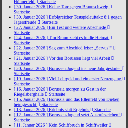
Hühnerfeld
Startseite
[ 30. Januar 2026 ]
Keine Tore gegen Braunschweig
Startseite
[ 30. Januar 2026 ]
Erfolgreicher Testspielauftakt: 8:1 gegen
Jägersfreude
Startseite
[ 27. Januar 2026 ]
Ein Test und weitere Abschiede
Startseite
[ 24. Januar 2026 ]
Tim Braun zieht es in die Heimat
Startseite
[ 22. Januar 2026 ]
Sag zum Abschied leise: „Servus!“
Startseite
[ 21. Januar 2026 ]
Vor den Borussen liegt viel Arbeit
Startseite
[ 20. Januar 2026 ]
Borussen-Jugend ins neue Jahr gestartet
Startseite
[ 19. Januar 2026 ]
Viel Lehrgeld und ein erster Neuzugang
Startseite
[ 16. Januar 2026 ]
Borussia morgen zu Gast in der
Riegelsberghalle
Startseite
[ 15. Januar 2026 ]
Borussia und das Ellenfeld von Dieben
heimgesucht
Startseite
[ 13. Januar 2026 ]
Erlebnis statt Ergebnis
Startseite
[ 12. Januar 2026 ]
Borussen-Jugend setzt Ausrufezeichen!
Startseite
[ 11. Januar 2026 ]
Kein Schiffbruch in Schiffweiler