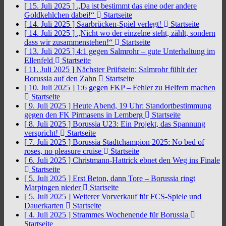
[ 15. Juli 2025 ]
„Da ist bestimmt das eine oder andere
Goldkehlchen dabei!“
Startseite
[ 14. Juli 2025 ]
Saarbrücken-Spiel verlegt!
Startseite
[ 14. Juli 2025 ]
„Nicht wo der einzelne steht, zählt, sondern
dass wir zusammenstehen!“
Startseite
[ 13. Juli 2025 ]
4:1 gegen Salmrohr – gute Unterhaltung im
Ellenfeld
Startseite
[ 11. Juli 2025 ]
Nächster Prüfstein: Salmrohr fühlt der
Borussia auf den Zahn
Startseite
[ 10. Juli 2025 ]
1:6 gegen FKP – Fehler zu Helfern machen
Startseite
[ 9. Juli 2025 ]
Heute Abend, 19 Uhr: Standortbestimmung
gegen den FK Pirmasens in Lemberg
Startseite
[ 8. Juli 2025 ]
Borussia U23: Ein Projekt, das Spannung
verspricht!
Startseite
[ 7. Juli 2025 ]
Borussia Stadtchampion 2025: No bed of
roses, no pleasure cruise
Startseite
[ 6. Juli 2025 ]
Christmann-Hattrick ebnet den Weg ins Finale
Startseite
[ 5. Juli 2025 ]
Erst Beton, dann Tore – Borussia ringt
Marpingen nieder
Startseite
[ 5. Juli 2025 ]
Weiterer Vorverkauf für FCS-Spiele und
Dauerkarten
Startseite
[ 4. Juli 2025 ]
Strammes Wochenende für Borussia
Startseite