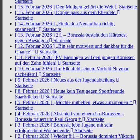
Startseite
[ 15. Februar 2026 ]
Den Mutigen gehört die Welt
Startseite
[ 15. Februar 2026 ]
Doppelpass aus dem Ellenfeld
Startseite
[ 14. Februar 2026 ]
„Finde den Neuaufbau richtig
spannend!“
Startseite
[ 13. Februar 2026 ]
2:1 – Borussia besteht den Härtetest
gegen Biesingen
Startseite
[ 12. Februar 2026 ]
„Bin sehr motiviert und dankbar für die
Chance!“
Startseite
[ 11. Februar 2026 ]
FV Biesingen will den jungen Borussen
auf den Zahn fühlen!
Startseite
[ 10. Februar 2026 ]
Im Ellenfeld seinem Vorbild Neymar
nacheifern!
Startseite
[ 9. Februar 2026 ]
Neues aus der Jugendabteilung
Startseite
[ 8. Februar 2026 ]
Heute kein Test gegen Sportfreunde
Saarbrücken
Startseite
[ 5. Februar 2026 ]
„Möchte mithelfen, etwas aufzubauen!“
Startseite
[ 4. Februar 2026 ]
Abschied von einem Ur-Borussen –
Borussia trauert um Paul Georg †
Startseite
[ 3. Februar 2026 ]
Borussia lebt: Jugend mit sehr
erfolgreichem Wochenende
Startseite
[ 2. Februar 2026 ]
Wieder 8:1 – Borussia dominiert Viktoria