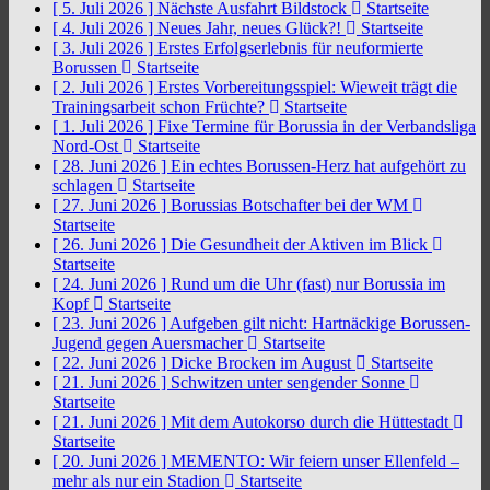
[ 5. Juli 2026 ]
Nächste Ausfahrt Bildstock
Startseite
[ 4. Juli 2026 ]
Neues Jahr, neues Glück?!
Startseite
[ 3. Juli 2026 ]
Erstes Erfolgserlebnis für neuformierte
Borussen
Startseite
[ 2. Juli 2026 ]
Erstes Vorbereitungsspiel: Wieweit trägt die
Trainingsarbeit schon Früchte?
Startseite
[ 1. Juli 2026 ]
Fixe Termine für Borussia in der Verbandsliga
Nord-Ost
Startseite
[ 28. Juni 2026 ]
Ein echtes Borussen-Herz hat aufgehört zu
schlagen
Startseite
[ 27. Juni 2026 ]
Borussias Botschafter bei der WM
Startseite
[ 26. Juni 2026 ]
Die Gesundheit der Aktiven im Blick
Startseite
[ 24. Juni 2026 ]
Rund um die Uhr (fast) nur Borussia im
Kopf
Startseite
[ 23. Juni 2026 ]
Aufgeben gilt nicht: Hartnäckige Borussen-
Jugend gegen Auersmacher
Startseite
[ 22. Juni 2026 ]
Dicke Brocken im August
Startseite
[ 21. Juni 2026 ]
Schwitzen unter sengender Sonne
Startseite
[ 21. Juni 2026 ]
Mit dem Autokorso durch die Hüttestadt
Startseite
[ 20. Juni 2026 ]
MEMENTO: Wir feiern unser Ellenfeld –
mehr als nur ein Stadion
Startseite