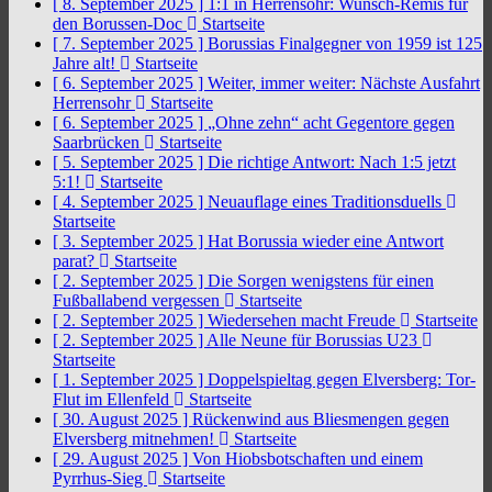
[ 8. September 2025 ]
1:1 in Herrensohr: Wunsch-Remis für
den Borussen-Doc
Startseite
[ 7. September 2025 ]
Borussias Finalgegner von 1959 ist 125
Jahre alt!
Startseite
[ 6. September 2025 ]
Weiter, immer weiter: Nächste Ausfahrt
Herrensohr
Startseite
[ 6. September 2025 ]
„Ohne zehn“ acht Gegentore gegen
Saarbrücken
Startseite
[ 5. September 2025 ]
Die richtige Antwort: Nach 1:5 jetzt
5:1!
Startseite
[ 4. September 2025 ]
Neuauflage eines Traditionsduells
Startseite
[ 3. September 2025 ]
Hat Borussia wieder eine Antwort
parat?
Startseite
[ 2. September 2025 ]
Die Sorgen wenigstens für einen
Fußballabend vergessen
Startseite
[ 2. September 2025 ]
Wiedersehen macht Freude
Startseite
[ 2. September 2025 ]
Alle Neune für Borussias U23
Startseite
[ 1. September 2025 ]
Doppelspieltag gegen Elversberg: Tor-
Flut im Ellenfeld
Startseite
[ 30. August 2025 ]
Rückenwind aus Bliesmengen gegen
Elversberg mitnehmen!
Startseite
[ 29. August 2025 ]
Von Hiobsbotschaften und einem
Pyrrhus-Sieg
Startseite