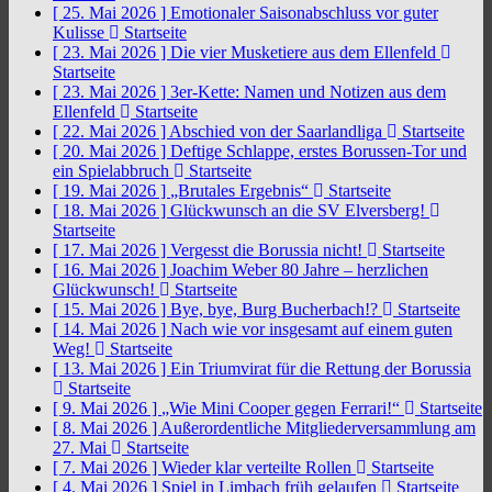
[ 25. Mai 2026 ]
Emotionaler Saisonabschluss vor guter
Kulisse
Startseite
[ 23. Mai 2026 ]
Die vier Musketiere aus dem Ellenfeld
Startseite
[ 23. Mai 2026 ]
3er-Kette: Namen und Notizen aus dem
Ellenfeld
Startseite
[ 22. Mai 2026 ]
Abschied von der Saarlandliga
Startseite
[ 20. Mai 2026 ]
Deftige Schlappe, erstes Borussen-Tor und
ein Spielabbruch
Startseite
[ 19. Mai 2026 ]
„Brutales Ergebnis“
Startseite
[ 18. Mai 2026 ]
Glückwunsch an die SV Elversberg!
Startseite
[ 17. Mai 2026 ]
Vergesst die Borussia nicht!
Startseite
[ 16. Mai 2026 ]
Joachim Weber 80 Jahre – herzlichen
Glückwunsch!
Startseite
[ 15. Mai 2026 ]
Bye, bye, Burg Bucherbach!?
Startseite
[ 14. Mai 2026 ]
Nach wie vor insgesamt auf einem guten
Weg!
Startseite
[ 13. Mai 2026 ]
Ein Triumvirat für die Rettung der Borussia
Startseite
[ 9. Mai 2026 ]
„Wie Mini Cooper gegen Ferrari!“
Startseite
[ 8. Mai 2026 ]
Außerordentliche Mitgliederversammlung am
27. Mai
Startseite
[ 7. Mai 2026 ]
Wieder klar verteilte Rollen
Startseite
[ 4. Mai 2026 ]
Spiel in Limbach früh gelaufen
Startseite