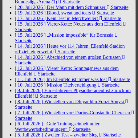
Bundesliga-Arena (1)
Startseite
[ 20. Juli 2026 ]
Der Mann mit dem Schnauzer
Startseite
[ 19. Juli 2026 ]
Blood, sweat and tears
Startseite
[ 17. Juli 2026 ]
Kein Test in Merchweiler!
Startseite
[ 15. Juli 2026 ]
Vierer-Kette: Neues aus dem Ellenfeld
Startseite
[ 15. Juli 2026 ]
„Mission impossible“ für Borussia
Startseite
[ 14. Juli 2026 ]
Heute vor 114 Jahren: Ellenfeld-Stadion
offiziell eingeweiht
Startseite
[ 14. Juli 2026 ]
Abschied von einem großen Borussen
Startseite
[ 12. Juli 2026 ]
Vierer-Kette: Sonntagsnews aus dem
Ellenfeld
Startseite
[ 11. Juli 2026 ]
Im Ellenfeld ist immer was los!
Startseite
[ 10. Juli 2026 ]
Mission Titelverteidigung
Startseite
[ 9. Juli 2026 ]
Ein erfahrener Physiotherapeut ist zurück im
Ellenfeld!
Startseite
[ 8. Juli 2026 ]
Wir stellen vor: Dhiyauldin Fouzi Souysi
Startseite
[ 7. Juli 2026 ]
Wir stellen vor: Darius-Constantin Cherascu
Startseite
[ 6. Juli 2026 ]
„Gute Trainingseinheit unter
Wettbewerbsbedingungen“
Startseite
[ 5. Juli 2026 ]
Zweiter Test – zweiter Sieg
Startseite