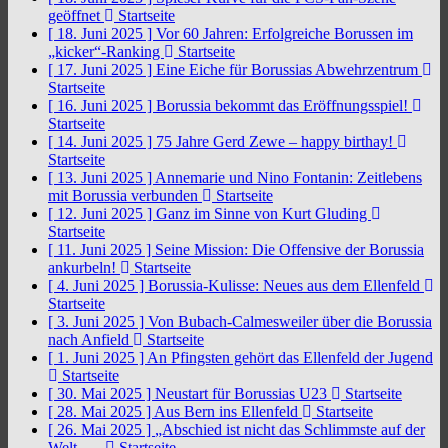
geöffnet
Startseite
[ 18. Juni 2025 ]
Vor 60 Jahren: Erfolgreiche Borussen im
„kicker“-Ranking
Startseite
[ 17. Juni 2025 ]
Eine Eiche für Borussias Abwehrzentrum
Startseite
[ 16. Juni 2025 ]
Borussia bekommt das Eröffnungsspiel!
Startseite
[ 14. Juni 2025 ]
75 Jahre Gerd Zewe – happy birthay!
Startseite
[ 13. Juni 2025 ]
Annemarie und Nino Fontanin: Zeitlebens
mit Borussia verbunden
Startseite
[ 12. Juni 2025 ]
Ganz im Sinne von Kurt Gluding
Startseite
[ 11. Juni 2025 ]
Seine Mission: Die Offensive der Borussia
ankurbeln!
Startseite
[ 4. Juni 2025 ]
Borussia-Kulisse: Neues aus dem Ellenfeld
Startseite
[ 3. Juni 2025 ]
Von Bubach-Calmesweiler über die Borussia
nach Anfield
Startseite
[ 1. Juni 2025 ]
An Pfingsten gehört das Ellenfeld der Jugend
Startseite
[ 30. Mai 2025 ]
Neustart für Borussias U23
Startseite
[ 28. Mai 2025 ]
Aus Bern ins Ellenfeld
Startseite
[ 26. Mai 2025 ]
„Abschied ist nicht das Schlimmste auf der
Welt, …
Startseite