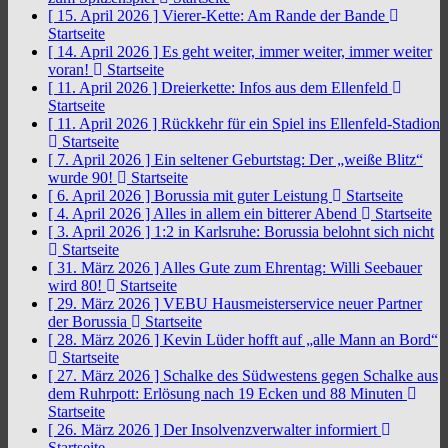
[ 15. April 2026 ]
Vierer-Kette: Am Rande der Bande
Startseite
[ 14. April 2026 ]
Es geht weiter, immer weiter, immer weiter
voran!
Startseite
[ 11. April 2026 ]
Dreierkette: Infos aus dem Ellenfeld
Startseite
[ 11. April 2026 ]
Rückkehr für ein Spiel ins Ellenfeld-Stadion
Startseite
[ 7. April 2026 ]
Ein seltener Geburtstag: Der „weiße Blitz“
wurde 90!
Startseite
[ 6. April 2026 ]
Borussia mit guter Leistung
Startseite
[ 4. April 2026 ]
Alles in allem ein bitterer Abend
Startseite
[ 3. April 2026 ]
1:2 in Karlsruhe: Borussia belohnt sich nicht
Startseite
[ 31. März 2026 ]
Alles Gute zum Ehrentag: Willi Seebauer
wird 80!
Startseite
[ 29. März 2026 ]
VEBU Hausmeisterservice neuer Partner
der Borussia
Startseite
[ 28. März 2026 ]
Kevin Lüder hofft auf „alle Mann an Bord“
Startseite
[ 27. März 2026 ]
Schalke des Südwestens gegen Schalke aus
dem Ruhrpott: Erlösung nach 19 Ecken und 88 Minuten
Startseite
[ 26. März 2026 ]
Der Insolvenzverwalter informiert
Startseite