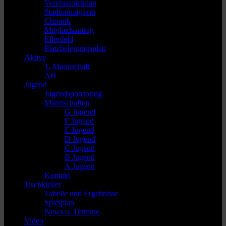
Vereinsspielplan
Stadionmagazin
Chronik
Mitgliedsantrag
Ellenfeld
Platzbelegungsplan
Aktive
1. Mannschaft
AH
Jugend
Jugendsponsoring
Mannschaften
G Jugend
F Jugend
E Jugend
D Jugend
C Jugend
B Jugend
A Jugend
Kontakt
Tischkicker
Tabelle und Ergebnisse
Spielplan
News u. Termine
Video