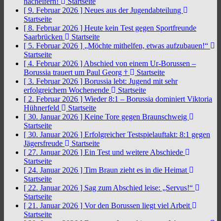
nacheifern!
Startseite
[ 9. Februar 2026 ]
Neues aus der Jugendabteilung
Startseite
[ 8. Februar 2026 ]
Heute kein Test gegen Sportfreunde
Saarbrücken
Startseite
[ 5. Februar 2026 ]
„Möchte mithelfen, etwas aufzubauen!“
Startseite
[ 4. Februar 2026 ]
Abschied von einem Ur-Borussen –
Borussia trauert um Paul Georg †
Startseite
[ 3. Februar 2026 ]
Borussia lebt: Jugend mit sehr
erfolgreichem Wochenende
Startseite
[ 2. Februar 2026 ]
Wieder 8:1 – Borussia dominiert Viktoria
Hühnerfeld
Startseite
[ 30. Januar 2026 ]
Keine Tore gegen Braunschweig
Startseite
[ 30. Januar 2026 ]
Erfolgreicher Testspielauftakt: 8:1 gegen
Jägersfreude
Startseite
[ 27. Januar 2026 ]
Ein Test und weitere Abschiede
Startseite
[ 24. Januar 2026 ]
Tim Braun zieht es in die Heimat
Startseite
[ 22. Januar 2026 ]
Sag zum Abschied leise: „Servus!“
Startseite
[ 21. Januar 2026 ]
Vor den Borussen liegt viel Arbeit
Startseite