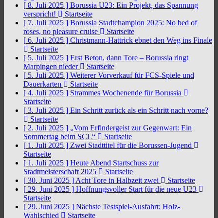
[ 8. Juli 2025 ]
Borussia U23: Ein Projekt, das Spannung
verspricht!
Startseite
[ 7. Juli 2025 ]
Borussia Stadtchampion 2025: No bed of
roses, no pleasure cruise
Startseite
[ 6. Juli 2025 ]
Christmann-Hattrick ebnet den Weg ins Finale
Startseite
[ 5. Juli 2025 ]
Erst Beton, dann Tore – Borussia ringt
Marpingen nieder
Startseite
[ 5. Juli 2025 ]
Weiterer Vorverkauf für FCS-Spiele und
Dauerkarten
Startseite
[ 4. Juli 2025 ]
Strammes Wochenende für Borussia
Startseite
[ 3. Juli 2025 ]
Ein Schritt zurück als ein Schritt nach vorne?
Startseite
[ 2. Juli 2025 ]
„Vom Erfindergeist zur Gegenwart: Ein
Sommertag beim SCL“
Startseite
[ 1. Juli 2025 ]
Zwei Stadttitel für die Borussen-Jugend
Startseite
[ 1. Juli 2025 ]
Heute Abend Startschuss zur
Stadtmeisterschaft 2025
Startseite
[ 30. Juni 2025 ]
Acht Tore in Halbzeit zwei
Startseite
[ 29. Juni 2025 ]
Hoffnungsvoller Start für die neue U23
Startseite
[ 29. Juni 2025 ]
Nächste Testspiel-Ausfahrt: Holz-
Wahlschied
Startseite