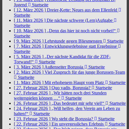
Jugend
Startseite
[ 12. März 2026 ]
Dreier-Kette: Neues aus dem Ellenfeld
Startseite
[ 11. März 2026 ]
Die nächste schwere (Lern)Aufgabe
Startseite
[ 10. März 2026 ]
„Denn das hier ist noch nicht vorbei!“
Startseite
[ 9. März 2026 ]
Lehrstunde gegen Bliesmengen
Startseite
[ 7. März 2026 ]
Entwicklungserlebnisse statt Ergebnisse
Startseite
[ 5. März 2026 ]
„Der nächste Kandidat für die ZDF-
Torwand!“
Startseite
[ 3. März 2026 ]
Außenseiter Borussia
Startseite
[ 2. März 2026 ]
Viel Zuspruch für das junge Borussen-Team
Startseite
[ 1. März 2026 ]
Mit erhobenem Haupt vom Platz
Startseite
[ 27. Februar 2026 ]
Quo vadis, Borussia?
Startseite
[ 27. Februar 2026 ]
„Wir hätten noch drei Stunden
weiterspielen können …“
Startseite
[ 26. Februar 2026 ]
„Das bedeutet mir sehr viel!“
Startseite
[ 24. Februar 2026 ]
„Will helfen, den Verein am Leben zu
halten!“
Startseite
[ 23. Februar 2026 ]
Wo steht die Borussia?
Startseite
[ 22. Februar 2026 ]
Ein unvergessliches Erlebnis
Startseite