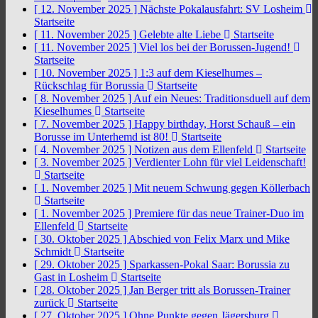
[ 12. November 2025 ]
Nächste Pokalausfahrt: SV Losheim
Startseite
[ 11. November 2025 ]
Gelebte alte Liebe
Startseite
[ 11. November 2025 ]
Viel los bei der Borussen-Jugend!
Startseite
[ 10. November 2025 ]
1:3 auf dem Kieselhumes –
Rückschlag für Borussia
Startseite
[ 8. November 2025 ]
Auf ein Neues: Traditionsduell auf dem
Kieselhumes
Startseite
[ 7. November 2025 ]
Happy birthday, Horst Schauß – ein
Borusse im Unterhemd ist 80!
Startseite
[ 4. November 2025 ]
Notizen aus dem Ellenfeld
Startseite
[ 3. November 2025 ]
Verdienter Lohn für viel Leidenschaft!
Startseite
[ 1. November 2025 ]
Mit neuem Schwung gegen Köllerbach
Startseite
[ 1. November 2025 ]
Premiere für das neue Trainer-Duo im
Ellenfeld
Startseite
[ 30. Oktober 2025 ]
Abschied von Felix Marx und Mike
Schmidt
Startseite
[ 29. Oktober 2025 ]
Sparkassen-Pokal Saar: Borussia zu
Gast in Losheim
Startseite
[ 28. Oktober 2025 ]
Jan Berger tritt als Borussen-Trainer
zurück
Startseite
[ 27. Oktober 2025 ]
Ohne Punkte gegen Jägersburg