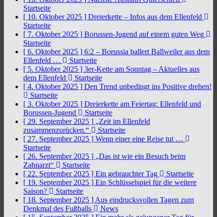
Startseite
[ 10. Oktober 2025 ]
Dreierkette – Infos aus dem Ellenfeld
Startseite
[ 7. Oktober 2025 ]
Borussen-Jugend auf einem guten Weg
Startseite
[ 6. Oktober 2025 ]
6:2 – Borussia ballert Ballweiler aus dem
Ellenfeld …
Startseite
[ 5. Oktober 2025 ]
3er-Kette am Sonntag – Aktuelles aus
dem Ellenfeld
Startseite
[ 4. Oktober 2025 ]
Den Trend unbedingt ins Positive drehen!
Startseite
[ 3. Oktober 2025 ]
Dreierkette am Feiertag: Ellenfeld und
Borussen-Jugend
Startseite
[ 29. September 2025 ]
„Zeit im Ellenfeld
zusammenzurücken.“
Startseite
[ 27. September 2025 ]
Wenn einer eine Reise tut …
Startseite
[ 26. September 2025 ]
„Das ist wie ein Besuch beim
Zahnarzt“
Startseite
[ 22. September 2025 ]
Ein gebrauchter Tag
Startseite
[ 19. September 2025 ]
Ein Schlüsselspiel für die weitere
Saison?
Startseite
[ 18. September 2025 ]
Aus eindrucksvollen Tagen zum
Denkmal des Fußballs
News