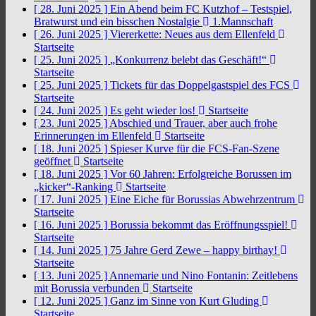
[ 28. Juni 2025 ]
Ein Abend beim FC Kutzhof – Testspiel,
Bratwurst und ein bisschen Nostalgie
1.Mannschaft
[ 26. Juni 2025 ]
Viererkette: Neues aus dem Ellenfeld
Startseite
[ 25. Juni 2025 ]
„Konkurrenz belebt das Geschäft!“
Startseite
[ 25. Juni 2025 ]
Tickets für das Doppelgastspiel des FCS
Startseite
[ 24. Juni 2025 ]
Es geht wieder los!
Startseite
[ 23. Juni 2025 ]
Abschied und Trauer, aber auch frohe
Erinnerungen im Ellenfeld
Startseite
[ 18. Juni 2025 ]
Spieser Kurve für die FCS-Fan-Szene
geöffnet
Startseite
[ 18. Juni 2025 ]
Vor 60 Jahren: Erfolgreiche Borussen im
„kicker“-Ranking
Startseite
[ 17. Juni 2025 ]
Eine Eiche für Borussias Abwehrzentrum
Startseite
[ 16. Juni 2025 ]
Borussia bekommt das Eröffnungsspiel!
Startseite
[ 14. Juni 2025 ]
75 Jahre Gerd Zewe – happy birthay!
Startseite
[ 13. Juni 2025 ]
Annemarie und Nino Fontanin: Zeitlebens
mit Borussia verbunden
Startseite
[ 12. Juni 2025 ]
Ganz im Sinne von Kurt Gluding
Startseite