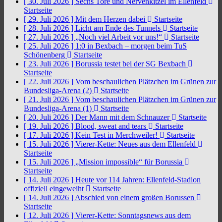
[ 30. Juli 2026 ]
Sechs Tore und Nervenkitzel im Ellenfeld
Startseite
[ 29. Juli 2026 ]
Mit dem Herzen dabei
Startseite
[ 28. Juli 2026 ]
Licht am Ende des Tunnels
Startseite
[ 27. Juli 2026 ]
„Noch viel Arbeit vor uns!“
Startseite
[ 25. Juli 2026 ]
1:0 in Bexbach – morgen beim TuS
Schönenberg
Startseite
[ 23. Juli 2026 ]
Borussia testet bei der SG Bexbach
Startseite
[ 22. Juli 2026 ]
Vom beschaulichen Plätzchen im Grünen zur
Bundesliga-Arena (2)
Startseite
[ 21. Juli 2026 ]
Vom beschaulichen Plätzchen im Grünen zur
Bundesliga-Arena (1)
Startseite
[ 20. Juli 2026 ]
Der Mann mit dem Schnauzer
Startseite
[ 19. Juli 2026 ]
Blood, sweat and tears
Startseite
[ 17. Juli 2026 ]
Kein Test in Merchweiler!
Startseite
[ 15. Juli 2026 ]
Vierer-Kette: Neues aus dem Ellenfeld
Startseite
[ 15. Juli 2026 ]
„Mission impossible“ für Borussia
Startseite
[ 14. Juli 2026 ]
Heute vor 114 Jahren: Ellenfeld-Stadion
offiziell eingeweiht
Startseite
[ 14. Juli 2026 ]
Abschied von einem großen Borussen
Startseite
[ 12. Juli 2026 ]
Vierer-Kette: Sonntagsnews aus dem