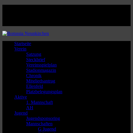
Facebook
Twitter
Instagram
Youtube
Startseite
Verein
Satzung
Steckbrief
Vereinsspielplan
Stadionmagazin
Chronik
Mitgliedsantrag
Ellenfeld
Platzbelegungsplan
Aktive
1. Mannschaft
AH
Jugend
Jugendsponsoring
Mannschaften
G Jugend