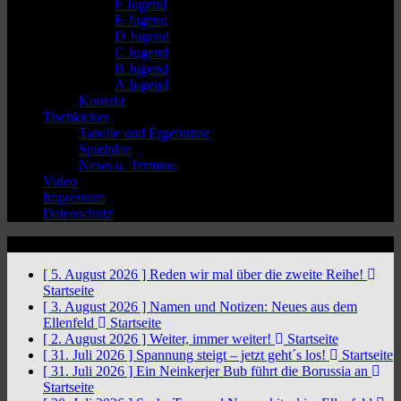
F Jugend
E Jugend
D Jugend
C Jugend
B Jugend
A Jugend
Kontakt
Tischkicker
Tabelle und Ergebnisse
Spielplan
News u. Termine
Video
Impressum
Datenschutz
News Ticker
[ 5. August 2026 ]
Reden wir mal über die zweite Reihe!
Startseite
[ 3. August 2026 ]
Namen und Notizen: Neues aus dem
Ellenfeld
Startseite
[ 2. August 2026 ]
Weiter, immer weiter!
Startseite
[ 31. Juli 2026 ]
Spannung steigt – jetzt geht´s los!
Startseite
[ 31. Juli 2026 ]
Ein Neinkerjer Bub führt die Borussia an
Startseite