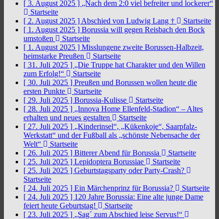
[ 3. August 2025 ]
„Nach dem 2:0 viel befreiter und lockerer“
Startseite
[ 2. August 2025 ]
Abschied von Ludwig Lang †
Startseite
[ 1. August 2025 ]
Borussia will gegen Reisbach den Bock
umstoßen
Startseite
[ 1. August 2025 ]
Misslungene zweite Borussen-Halbzeit,
heimstarke Preußen
Startseite
[ 31. Juli 2025 ]
„Die Truppe hat Charakter und den Willen
zum Erfolg!“
Startseite
[ 30. Juli 2025 ]
Preußen und Borussen wollen heute die
ersten Punkte
Startseite
[ 29. Juli 2025 ]
Borussia-Kulisse
Startseite
[ 28. Juli 2025 ]
„Innova Home Ellenfeld-Stadion“ – Altes
erhalten und neues gestalten
Startseite
[ 27. Juli 2025 ]
„Kinderinsel“, „Kükenkoje“, Saarpfalz-
Werkstatt“ und der Fußball als „schönste Nebensache der
Welt“
Startseite
[ 26. Juli 2025 ]
Bitterer Abend für Borussia
Startseite
[ 25. Juli 2025 ]
Lepidoptera Borussiae
Startseite
[ 25. Juli 2025 ]
Geburtstagsparty oder Party-Crash?
Startseite
[ 24. Juli 2025 ]
Ein Märchenprinz für Borussia?
Startseite
[ 24. Juli 2025 ]
120 Jahre Borussia: Eine alte junge Dame
feiert heute Geburtstag!
Startseite
[ 23. Juli 2025 ]
„Sag´ zum Abschied leise Servus!“