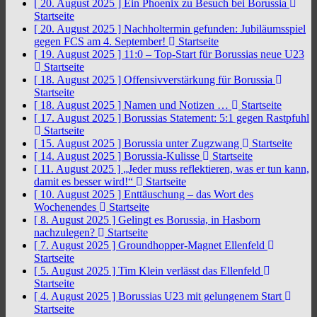
[ 20. August 2025 ]
Ein Phoenix zu Besuch bei Borussia
Startseite
[ 20. August 2025 ]
Nachholtermin gefunden: Jubiläumsspiel
gegen FCS am 4. September!
Startseite
[ 19. August 2025 ]
11:0 – Top-Start für Borussias neue U23
Startseite
[ 18. August 2025 ]
Offensivverstärkung für Borussia
Startseite
[ 18. August 2025 ]
Namen und Notizen …
Startseite
[ 17. August 2025 ]
Borussias Statement: 5:1 gegen Rastpfuhl
Startseite
[ 15. August 2025 ]
Borussia unter Zugzwang
Startseite
[ 14. August 2025 ]
Borussia-Kulisse
Startseite
[ 11. August 2025 ]
„Jeder muss reflektieren, was er tun kann,
damit es besser wird!“
Startseite
[ 10. August 2025 ]
Enttäuschung – das Wort des
Wochenendes
Startseite
[ 8. August 2025 ]
Gelingt es Borussia, in Hasborn
nachzulegen?
Startseite
[ 7. August 2025 ]
Groundhopper-Magnet Ellenfeld
Startseite
[ 5. August 2025 ]
Tim Klein verlässt das Ellenfeld
Startseite
[ 4. August 2025 ]
Borussias U23 mit gelungenem Start
Startseite