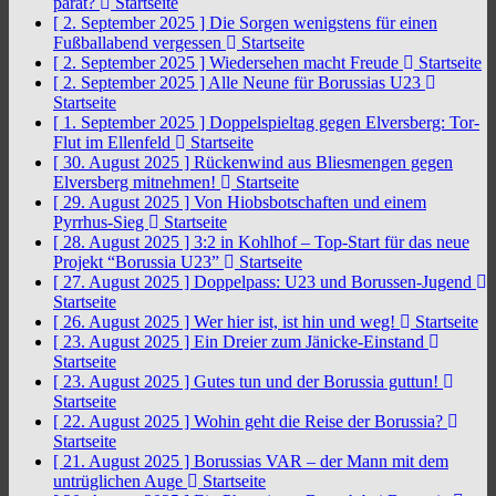
parat?
Startseite
[ 2. September 2025 ]
Die Sorgen wenigstens für einen
Fußballabend vergessen
Startseite
[ 2. September 2025 ]
Wiedersehen macht Freude
Startseite
[ 2. September 2025 ]
Alle Neune für Borussias U23
Startseite
[ 1. September 2025 ]
Doppelspieltag gegen Elversberg: Tor-
Flut im Ellenfeld
Startseite
[ 30. August 2025 ]
Rückenwind aus Bliesmengen gegen
Elversberg mitnehmen!
Startseite
[ 29. August 2025 ]
Von Hiobsbotschaften und einem
Pyrrhus-Sieg
Startseite
[ 28. August 2025 ]
3:2 in Kohlhof – Top-Start für das neue
Projekt “Borussia U23”
Startseite
[ 27. August 2025 ]
Doppelpass: U23 und Borussen-Jugend
Startseite
[ 26. August 2025 ]
Wer hier ist, ist hin und weg!
Startseite
[ 23. August 2025 ]
Ein Dreier zum Jänicke-Einstand
Startseite
[ 23. August 2025 ]
Gutes tun und der Borussia guttun!
Startseite
[ 22. August 2025 ]
Wohin geht die Reise der Borussia?
Startseite
[ 21. August 2025 ]
Borussias VAR – der Mann mit dem
untrüglichen Auge
Startseite