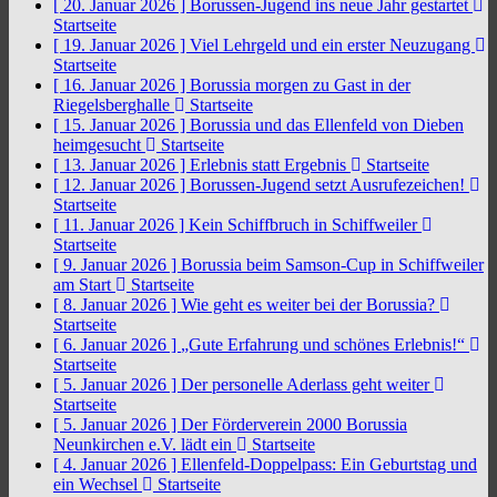
[ 20. Januar 2026 ]
Borussen-Jugend ins neue Jahr gestartet
Startseite
[ 19. Januar 2026 ]
Viel Lehrgeld und ein erster Neuzugang
Startseite
[ 16. Januar 2026 ]
Borussia morgen zu Gast in der
Riegelsberghalle
Startseite
[ 15. Januar 2026 ]
Borussia und das Ellenfeld von Dieben
heimgesucht
Startseite
[ 13. Januar 2026 ]
Erlebnis statt Ergebnis
Startseite
[ 12. Januar 2026 ]
Borussen-Jugend setzt Ausrufezeichen!
Startseite
[ 11. Januar 2026 ]
Kein Schiffbruch in Schiffweiler
Startseite
[ 9. Januar 2026 ]
Borussia beim Samson-Cup in Schiffweiler
am Start
Startseite
[ 8. Januar 2026 ]
Wie geht es weiter bei der Borussia?
Startseite
[ 6. Januar 2026 ]
„Gute Erfahrung und schönes Erlebnis!“
Startseite
[ 5. Januar 2026 ]
Der personelle Aderlass geht weiter
Startseite
[ 5. Januar 2026 ]
Der Förderverein 2000 Borussia
Neunkirchen e.V. lädt ein
Startseite
[ 4. Januar 2026 ]
Ellenfeld-Doppelpass: Ein Geburtstag und
ein Wechsel
Startseite