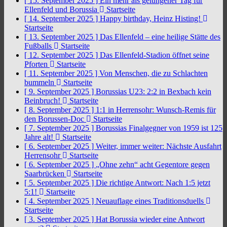
[ 15. September 2025 ]
Ein mehr als gelungener Tag für
Ellenfeld und Borussia
Startseite
[ 14. September 2025 ]
Happy birthday, Heinz Histing!
Startseite
[ 13. September 2025 ]
Das Ellenfeld – eine heilige Stätte des
Fußballs
Startseite
[ 12. September 2025 ]
Das Ellenfeld-Stadion öffnet seine
Pforten
Startseite
[ 11. September 2025 ]
Von Menschen, die zu Schlachten
bummeln
Startseite
[ 9. September 2025 ]
Borussias U23: 2:2 in Bexbach kein
Beinbruch!
Startseite
[ 8. September 2025 ]
1:1 in Herrensohr: Wunsch-Remis für
den Borussen-Doc
Startseite
[ 7. September 2025 ]
Borussias Finalgegner von 1959 ist 125
Jahre alt!
Startseite
[ 6. September 2025 ]
Weiter, immer weiter: Nächste Ausfahrt
Herrensohr
Startseite
[ 6. September 2025 ]
„Ohne zehn“ acht Gegentore gegen
Saarbrücken
Startseite
[ 5. September 2025 ]
Die richtige Antwort: Nach 1:5 jetzt
5:1!
Startseite
[ 4. September 2025 ]
Neuauflage eines Traditionsduells
Startseite
[ 3. September 2025 ]
Hat Borussia wieder eine Antwort