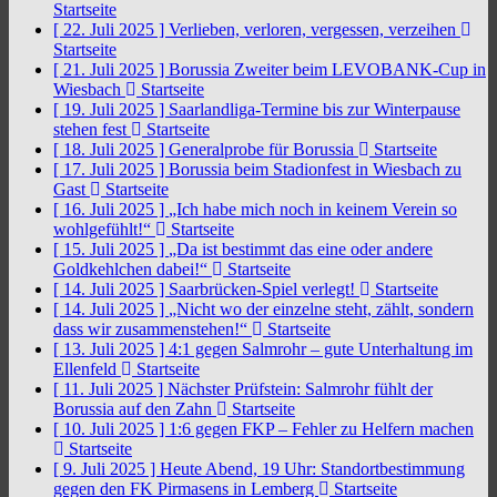
Startseite
[ 22. Juli 2025 ]
Verlieben, verloren, vergessen, verzeihen
Startseite
[ 21. Juli 2025 ]
Borussia Zweiter beim LEVOBANK-Cup in
Wiesbach
Startseite
[ 19. Juli 2025 ]
Saarlandliga-Termine bis zur Winterpause
stehen fest
Startseite
[ 18. Juli 2025 ]
Generalprobe für Borussia
Startseite
[ 17. Juli 2025 ]
Borussia beim Stadionfest in Wiesbach zu
Gast
Startseite
[ 16. Juli 2025 ]
„Ich habe mich noch in keinem Verein so
wohlgefühlt!“
Startseite
[ 15. Juli 2025 ]
„Da ist bestimmt das eine oder andere
Goldkehlchen dabei!“
Startseite
[ 14. Juli 2025 ]
Saarbrücken-Spiel verlegt!
Startseite
[ 14. Juli 2025 ]
„Nicht wo der einzelne steht, zählt, sondern
dass wir zusammenstehen!“
Startseite
[ 13. Juli 2025 ]
4:1 gegen Salmrohr – gute Unterhaltung im
Ellenfeld
Startseite
[ 11. Juli 2025 ]
Nächster Prüfstein: Salmrohr fühlt der
Borussia auf den Zahn
Startseite
[ 10. Juli 2025 ]
1:6 gegen FKP – Fehler zu Helfern machen
Startseite
[ 9. Juli 2025 ]
Heute Abend, 19 Uhr: Standortbestimmung
gegen den FK Pirmasens in Lemberg
Startseite