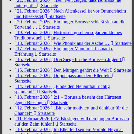
[ 22. Februar 2026 ]
„Der Welt zeigen, dass Borussia nie
untergeht!“
Startseite
[ 21. Februar 2026 ]
Nach Altenkessel ist vor Ommersheim
und Blieskastel
Startseite
[ 20. Februar 2026 ]
Ein junger Borusse schießt sich an die
Torwand …
Startseite
[ 19. Februar 2026 ]
Historisch gesehen sogar ein kleines
Traditionsduell
Startseite
[ 18. Februar 2026 ]
Wie Phönix aus der Asche …
Startseite
[ 17. Februar 2026 ]
Ein junger Mann mit Tasmania-
Erfahrung
Startseite
[ 16. Februar 2026 ]
Drei Siege für die Borussen-Jugend
Startseite
[ 15. Februar 2026 ]
Den Mutigen gehört die Welt
Startseite
[ 15. Februar 2026 ]
Doppelpass aus dem Ellenfeld
Startseite
[ 14. Februar 2026 ]
„Finde den Neuaufbau richtig
spannend!“
Startseite
[ 13. Februar 2026 ]
2:1 – Borussia besteht den Härtetest
gegen Biesingen
Startseite
[ 12. Februar 2026 ]
„Bin sehr motiviert und dankbar für die
Chance!“
Startseite
[ 11. Februar 2026 ]
FV Biesingen will den jungen Borussen
auf den Zahn fühlen!
Startseite
[ 10. Februar 2026 ]
Im Ellenfeld seinem Vorbild Neymar