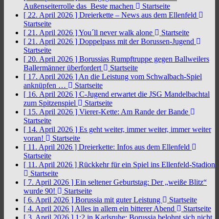
Außenseiterrolle das Beste machen
Startseite
[ 22. April 2026 ]
Dreierkette – News aus dem Ellenfeld
Startseite
[ 21. April 2026 ]
You´ll never walk alone
Startseite
[ 21. April 2026 ]
Doppelpass mit der Borussen-Jugend
Startseite
[ 20. April 2026 ]
Borussias Rumpftruppe gegen Ballweilers
Ballermänner überfordert
Startseite
[ 17. April 2026 ]
An die Leistung vom Schwalbach-Spiel
anknüpfen …
Startseite
[ 16. April 2026 ]
C-Jugend erwartet die JSG Mandelbachtal
zum Spitzenspiel
Startseite
[ 15. April 2026 ]
Vierer-Kette: Am Rande der Bande
Startseite
[ 14. April 2026 ]
Es geht weiter, immer weiter, immer weiter
voran!
Startseite
[ 11. April 2026 ]
Dreierkette: Infos aus dem Ellenfeld
Startseite
[ 11. April 2026 ]
Rückkehr für ein Spiel ins Ellenfeld-Stadion
Startseite
[ 7. April 2026 ]
Ein seltener Geburtstag: Der „weiße Blitz“
wurde 90!
Startseite
[ 6. April 2026 ]
Borussia mit guter Leistung
Startseite
[ 4. April 2026 ]
Alles in allem ein bitterer Abend
Startseite
[ 3. April 2026 ]
1:2 in Karlsruhe: Borussia belohnt sich nicht