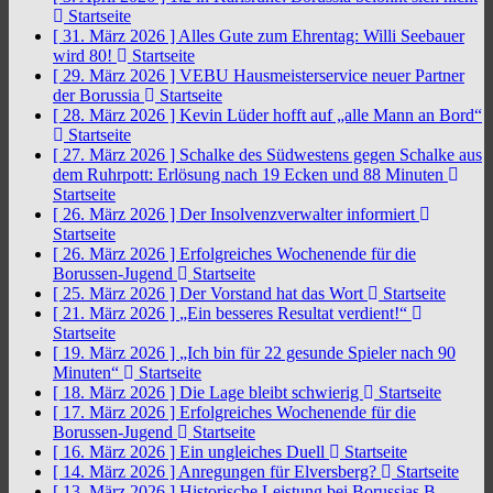
Startseite
[ 31. März 2026 ]
Alles Gute zum Ehrentag: Willi Seebauer
wird 80!
Startseite
[ 29. März 2026 ]
VEBU Hausmeisterservice neuer Partner
der Borussia
Startseite
[ 28. März 2026 ]
Kevin Lüder hofft auf „alle Mann an Bord“
Startseite
[ 27. März 2026 ]
Schalke des Südwestens gegen Schalke aus
dem Ruhrpott: Erlösung nach 19 Ecken und 88 Minuten
Startseite
[ 26. März 2026 ]
Der Insolvenzverwalter informiert
Startseite
[ 26. März 2026 ]
Erfolgreiches Wochenende für die
Borussen-Jugend
Startseite
[ 25. März 2026 ]
Der Vorstand hat das Wort
Startseite
[ 21. März 2026 ]
„Ein besseres Resultat verdient!“
Startseite
[ 19. März 2026 ]
„Ich bin für 22 gesunde Spieler nach 90
Minuten“
Startseite
[ 18. März 2026 ]
Die Lage bleibt schwierig
Startseite
[ 17. März 2026 ]
Erfolgreiches Wochenende für die
Borussen-Jugend
Startseite
[ 16. März 2026 ]
Ein ungleiches Duell
Startseite
[ 14. März 2026 ]
Anregungen für Elversberg?
Startseite
[ 13. März 2026 ]
Historische Leistung bei Borussias B-