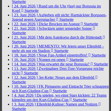
Startseite
[ 24. Juni 2026 ]
Rund um die Uhr (fast) nur Borussia im
Kopf
Startseite
[ 23. Juni 2026 ]
Aufgeben gilt nicht: Hartnäckige Borussen-
Jugend gegen Auersmacher
Startseite
[ 22. Juni 2026 ]
Dicke Brocken im August
Startseite
[ 21. Juni 2026 ]
Schwitzen unter sengender Sonne
Startseite
[ 21. Juni 2026 ]
Mit dem Autokorso durch die Hüttestadt
Startseite
[ 20. Juni 2026 ]
MEMENTO: Wir feiern unser Ellenfeld –
mehr als nur ein Stadion
Startseite
[ 18. Juni 2026 ]
Neue Fan-Artikel eingetroffen!
Startseite
[ 16. Juni 2026 ]
Nomen est omen
Startseite
[ 14. Juni 2026 ]
Was erwartet die neue Borussia?
Startseite
[ 13. Juni 2026 ]
Zweimaliger Drei-Tore-Vorsprung reichte
nicht
Startseite
[ 12. Juni 2026 ]
3er-Kette: Neues aus dem Ellenfeld
Startseite
[ 10. Juni 2026 ]
FK Pirmasens und Eintracht Trier schnappen
sich Kurt-Gluding-Cup
Startseite
[ 4. Juni 2026 ]
Da spielen, wo einst Stars kickten: 22 Teams
kämpfen um den Kurt-Gluding-Cup
Startseite
[ 3. Juni 2026 ]
Ellenfeld-Kulisse: Namen und Notizen
Startseite