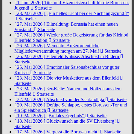
[ 1. Juni 2026 ]
Titel und Vizemeisterschaft für die Borussen-
Jugend!
Startseite
[ 28. Mai 2026 ]
„Ein helles Licht bei der Nacht angezünd´t“
Startseite
[ 27. Mai 2026 ]
Eilmeldung: Borussia hat einen neuen
Vorstand!
Startseite
[ 27. Mai 2026 ]
Wieder große Begeisterung für das Kleinod
Ellenfeld-Stadion
Startseite
[ 26. Mai 2026 ]
Memento: Außerordentliche
Mitgliederversammlung morgen am 27. Mai!
Startseite
[ 26. Mai 2026 ]
Ellenfeld-Kulisse: Abschied in Bildern
Startseite
[ 25. Mai 2026 ]
Emotionaler Saisonabschluss vor guter
Kulisse
Startseite
[ 23. Mai 2026 ]
Die vier Musketiere aus dem Ellenfeld
Startseite
[ 23. Mai 2026 ]
3er-Kette: Namen und Notizen aus dem
Ellenfeld
Startseite
[ 22. Mai 2026 ]
Abschied von der Saarlandliga
Startseite
[ 20. Mai 2026 ]
Deftige Schlappe, erstes Borussen-Tor und
ein Spielabbruch
Startseite
[ 19. Mai 2026 ]
„Brutales Ergebnis“
Startseite
[ 18. Mai 2026 ]
Glückwunsch an die SV Elversberg!
Startseite
[ 17. Mai 2026 ]
Vergesst die Borussia nicht!
Startseite