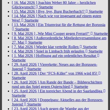
[ 16. Mai 2026 ]
Joachim Weber 80 Jahre – herzlichen
Glückwunsch!
Startseite
[ 15. Mai 2026 ]
Bye, bye, Burg Bucherbach!?
Startseite
[ 14. Mai 2026 ]
Nach wie vor insgesamt auf einem guten
Weg!
Startseite
[ 13. Mai 2026 ]
Ein Triumvirat für die Rettung der Borussia
Startseite
[ 9. Mai 2026 ]
„Wie Mini Cooper gegen Ferrari!“
Startseite
[ 8. Mai 2026 ]
Außerordentliche Mitgliederversammlung am
27. Mai
Startseite
[ 7. Mai 2026 ]
Wieder klar verteilte Rollen
Startseite
[ 4. Mai 2026 ]
Spiel in Limbach früh gelaufen
Startseite
[ 1. Mai 2026 ]
Hoffnung auf ein ordentliches Resultat
Startseite
[ 29. April 2026 ]
Viererkette: Neues aus der Borussen-
Jugend
Startseite
[ 28. April 2026 ]
Der “FCS-Killer” von 1966 wird 85!
Startseite
[ 26. April 2026 ]
Am Rande der Bande – Bildgeschichten
rund um das Spiel gegen Quierschied
Startseite
[ 25. April 2026 ]
Ein torreicher Abend in der Saarlandliga
Startseite
[ 24. April 2026 ]
Doppelpass: Aktuelles aus der Borussen-
Jugend
Startseite
[ 23. April 2026 ]
Auch gegen die Wambe aus der