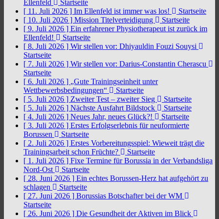
Ellenfeld
Startseite
[ 11. Juli 2026 ]
Im Ellenfeld ist immer was los!
Startseite
[ 10. Juli 2026 ]
Mission Titelverteidigung
Startseite
[ 9. Juli 2026 ]
Ein erfahrener Physiotherapeut ist zurück im
Ellenfeld!
Startseite
[ 8. Juli 2026 ]
Wir stellen vor: Dhiyauldin Fouzi Souysi
Startseite
[ 7. Juli 2026 ]
Wir stellen vor: Darius-Constantin Cherascu
Startseite
[ 6. Juli 2026 ]
„Gute Trainingseinheit unter
Wettbewerbsbedingungen“
Startseite
[ 5. Juli 2026 ]
Zweiter Test – zweiter Sieg
Startseite
[ 5. Juli 2026 ]
Nächste Ausfahrt Bildstock
Startseite
[ 4. Juli 2026 ]
Neues Jahr, neues Glück?!
Startseite
[ 3. Juli 2026 ]
Erstes Erfolgserlebnis für neuformierte
Borussen
Startseite
[ 2. Juli 2026 ]
Erstes Vorbereitungsspiel: Wieweit trägt die
Trainingsarbeit schon Früchte?
Startseite
[ 1. Juli 2026 ]
Fixe Termine für Borussia in der Verbandsliga
Nord-Ost
Startseite
[ 28. Juni 2026 ]
Ein echtes Borussen-Herz hat aufgehört zu
schlagen
Startseite
[ 27. Juni 2026 ]
Borussias Botschafter bei der WM
Startseite
[ 26. Juni 2026 ]
Die Gesundheit der Aktiven im Blick