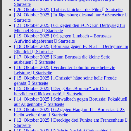
Startseite
[ 26. Oktober 2025 ]
Tobias Jänicke – der Film
Startseite
[ 24. Oktober 2025 ]
In Jägersburg diesmal nur Außenseiter
Startseite
[ 21. Oktober 2025 ]
6:1 gegen den FCN: Ein Derbysieg für
Michael Rosar
Startseite
[ 19. Oktober 2025 ]
0:1 gegen Limbach – Borussias
Aufwind abgebremst
Startseite
[ 18. Oktober 2025 ]
Borussia gegen FCN 21 – Derbytime im
Ellenfeld
Startseite
[ 17. Oktober 2025 ]
Kann Borussia die kleine Serie
ausbauen?
Startseite
[ 16. Oktober 2025 ]
Verdienter Lohn für eine beherzte
Leistung
Startseite
[ 15. Oktober 2025 ]
„Chrissie“ hätte seine helle Freude
gehabt
Startseite
[ 15. Oktober 2025 ]
Der „Ober-Borusse“ wird 55 –
herzlichen Glückwunsch!
Startseite
[ 14. Oktober 2025 ]
Schwalbach gegen Borussia: Pokalduell
auf Augenhöhe
Startseite
[ 13. Oktober 2025 ]
6:2 gegen Hangard II – Borussias U23
bleibt weiter dran
Startseite
[ 12. Oktober 2025 ]
Dreckige drei Punkte am Franzenhaus
Startseite
[ 10. Oktober 2025 ]
Nächste Ausfahrt Quierschied