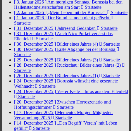
[ 3. Januar 2026 ]
Am morgigen Sonntag: Borussia bei den
Hallenstadtmeisterschaften am Start
Startseite
[ 2. Januar 2026 ]
„Mein Leben mit der Borussia“
Startseite
[ 1. Januar 2026 ]
Der Brand ist noch nicht gelöscht
Startseite
[ 31. Dezember 2025 ]
Jahresend-Gedanken
Startseite
[ 31. Dezember 2025 ]
Auch Nico Purket verlässt das
Ellenfeld
Startseite
[ 30. Dezember 2025 ]
Bilder eines Jahres (4)
Startseite
[ 30. Dezember 2025 ]
Erste Abgänge bei der Borussia
Startseite
[ 29. Dezember 2025 ]
Bilder eines Jahres (3)
Startseite
[ 28. Dezember 2025 ]
Rückschau: Bilder eines Jahres (2)
Startseite
[ 26. Dezember 2025 ]
Bilder eines Jahres (1)
Startseite
[ 24. Dezember 2025 ]
Borussia wünscht eine gesegnete
Weihnacht
Startseite
[ 24. Dezember 2025 ]
Vierer-Kette – Infos aus dem Ellenfeld
Startseite
[ 20. Dezember 2025 ]
Zwischen Horroszenario und
Hoffnungsschimmer
Startseite
[ 17. Dezember 2025 ]
Memento: Morgen Mitglieder-
Versammlung 2025
Startseite
[ 14. Dezember 2025 ]
„Den Begriff `Verein´ mit Leben
gefüllt“
Startseite