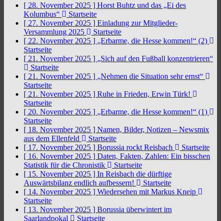
[ 28. November 2025 ]
Horst Buhtz und das „Ei des
Kolumbus“
Startseite
[ 27. November 2025 ]
Einladung zur Mitglieder-
Versammlung 2025
Startseite
[ 22. November 2025 ]
„Erbarme, die Hesse kommen!“ (2)
Startseite
[ 21. November 2025 ]
„Sich auf den Fußball konzentrieren“
Startseite
[ 21. November 2025 ]
„Nehmen die Situation sehr ernst“
Startseite
[ 21. November 2025 ]
Ruhe in Frieden, Erwin Türk!
Startseite
[ 20. November 2025 ]
„Erbarme, die Hesse kommen!“ (1)
Startseite
[ 18. November 2025 ]
Namen, Bilder, Notizen – Newsmix
aus dem Ellenfeld
Startseite
[ 17. November 2025 ]
Borussia rockt Reisbach
Startseite
[ 16. November 2025 ]
Daten, Fakten, Zahlen: Ein bisschen
Statistik für die Chronistik
Startseite
[ 15. November 2025 ]
In Reisbach die dürftige
Auswärtsbilanz endlich aufbessern!
Startseite
[ 14. November 2025 ]
Wiedersehen mit Markus Kneip
Startseite
[ 13. November 2025 ]
Borussia überwintert im
Saarlandpokal
Startseite