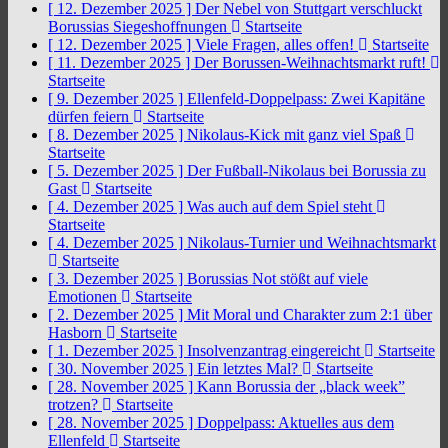
[ 12. Dezember 2025 ]
Der Nebel von Stuttgart verschluckt
Borussias Siegeshoffnungen
Startseite
[ 12. Dezember 2025 ]
Viele Fragen, alles offen!
Startseite
[ 11. Dezember 2025 ]
Der Borussen-Weihnachtsmarkt ruft!
Startseite
[ 9. Dezember 2025 ]
Ellenfeld-Doppelpass: Zwei Kapitäne
dürfen feiern
Startseite
[ 8. Dezember 2025 ]
Nikolaus-Kick mit ganz viel Spaß
Startseite
[ 5. Dezember 2025 ]
Der Fußball-Nikolaus bei Borussia zu
Gast
Startseite
[ 4. Dezember 2025 ]
Was auch auf dem Spiel steht
Startseite
[ 4. Dezember 2025 ]
Nikolaus-Turnier und Weihnachtsmarkt
Startseite
[ 3. Dezember 2025 ]
Borussias Not stößt auf viele
Emotionen
Startseite
[ 2. Dezember 2025 ]
Mit Moral und Charakter zum 2:1 über
Hasborn
Startseite
[ 1. Dezember 2025 ]
Insolvenzantrag eingereicht
Startseite
[ 30. November 2025 ]
Ein letztes Mal?
Startseite
[ 28. November 2025 ]
Kann Borussia der „black week”
trotzen?
Startseite
[ 28. November 2025 ]
Doppelpass: Aktuelles aus dem
Ellenfeld
Startseite